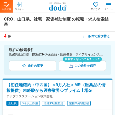
会員登録
ログイン
気になる
メニュー
CRO、山口県、社宅・家賃補助制度
の転職・求人検索結
果
4
条件で並び替え
件
現在の検索条件
[勤務地]山口県 [業種]CRO-医薬品・医療機器・ライフサイエンス・医療系サービス [詳細条件](待遇・福利厚生)社宅・家賃補助制度
新着求人をいつでもチェック
条件の変更
この条件を保存
【初任地確約：中四国】＜9月入社＞MR（医薬品の情
報提供）未経験から医療業界◇プライム上場G
アポプラスステーション株式会社
正社員
5名以上採用
職種未経験歓迎
業種未経験歓迎