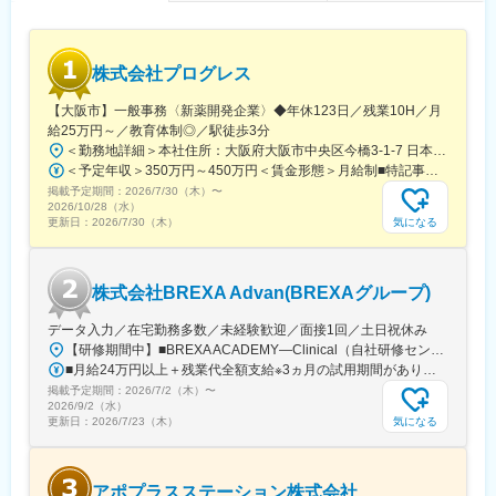
知見を身に着けることが可能です。また、取得した知識が発揮で
きるプロジェクトに配属できるよう、全社でバックアップしてい
ます。
(2)トップクラスの契約メーカー数：同業他社と比較しても、多く
株式会社プログレス
のプロジェクト数があり、様々なご経験を活かしていただくこと
が可能です。20代～60代までの幅広い年代のMRの方が活躍され
【大阪市】一般事務〈新薬開発企業〉◆年休123日／残業10H／月
ています。内資・外資の新薬メーカー、ジェネリックメーカーな
給25万円～／教育体制◎／駅徒歩3分
どプロジェクトは多岐に渡りますので、今までの経験を活かせる
＜勤務地詳細＞本社住所：大阪府大阪市中央区今橋3-1-7 日本生命今橋ビル受動喫煙対策：屋内全面禁煙変更の範囲：無
環境が整っています。
＜予定年収＞350万円～450万円＜賃金形態＞月給制■特記事項なし＜賃金内訳＞月額（基本給）：232,000円～260,000円固定残業手当/月：18,000円～20,000円（固定残業時間10時間0分/月）超過した時間外労働の残業手当は追加支給＜月給＞250,000円～280,000円（一律手当を含む）＜昇給有無＞有＜残業手当＞有＜給与補足＞■賞与（年4回）：初年度0.7か月分、2年目以降1.4か月（変動有）■昇給（年1回以上）＊通勤手当（全額）＊住宅手当＊習い事支援手当 （社員が契約した習い事を上限7,000円として80％を支給）＊医療費補助手当 （社員とその両親の保険診療の医療費の自己負担額の50％を支給）賃金はあくまでも目安の金額であり、選考を通じて上下する可能性があります。月給(月額)は固定手当を含めた表記です。
(3)多様なキャリアパス：
掲載予定期間：
2026/7/30（木）
〜
MRとしてのキャリアアップはもちろん、キャリアチャレンジ制度
2026/10/28（水）
を用いてMRを支えるSV職へのキャリアチェンジや、キャリアビ
気になる
更新日：
2026/7/30（木）
ジョンアンケート制度を用いて人事・リクルートスタッフ・研修
スタッフへの挑戦もできる環境が整っています。実際にこちらの
制度を活用し、キャリアチェンジした社員も多数います。
株式会社BREXA Advan(BREXAグループ)
変更の範囲：会社の定める業務
データ入力／在宅勤務多数／未経験歓迎／面接1回／土日祝休み
【研修期間中】■BREXA ACADEMY―Clinical（自社研修センター）／東京都新宿区西新宿2-7-1 新宿第一生命ビルディング3F└都営大江戸線「都庁前駅」A7出口から徒歩1～2分└東京メトロ丸ノ内線「西新宿駅」2番出口から徒歩5分└JR山手線など「新宿駅」西口から徒歩10～12分【研修終了後】＜転勤なし！在宅・フルリモート案件多数！＞□東京・神奈川・埼玉・千葉などの各プロジェクト先★東京都23区内で勤務できる方を積極採用中！※変更の範囲、上記を除く当社関連勤務地※週に数回リモートワーク（在宅勤務）可能なプロジェクトもあります。※将来的にプロジェクトによって異なりますがフルリモートも可能です。※プロジェクト先により異なりますが、最寄駅から徒歩5～10分圏内の駅チカオフィスです。
■月給24万円以上＋残業代全額支給※3ヵ月の試用期間があります。入社後6ヵ月間は、月給23万円となります。それ以外の待遇に変更はありません。入社半年後には必ず月給24万円へ一律で昇給します！【年収例】年収350万円／経験2年（20代）年収480万円／経験4年（30代）年収720万円／経験10年（30代）
掲載予定期間：
2026/7/2（木）
〜
2026/9/2（水）
気になる
更新日：
2026/7/23（木）
アポプラスステーション株式会社