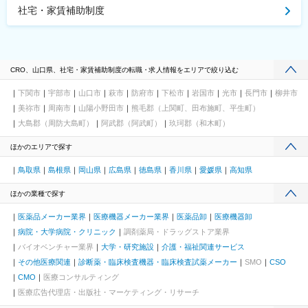
社宅・家賃補助制度
CRO、山口県、社宅・家賃補助制度の転職・求人情報をエリアで絞り込む
下関市
宇部市
山口市
萩市
防府市
下松市
岩国市
光市
長門市
柳井市
美祢市
周南市
山陽小野田市
熊毛郡（上関町、田布施町、平生町）
大島郡（周防大島町）
阿武郡（阿武町）
玖珂郡（和木町）
ほかのエリアで探す
鳥取県
島根県
岡山県
広島県
徳島県
香川県
愛媛県
高知県
ほかの業種で探す
医薬品メーカー業界
医療機器メーカー業界
医薬品卸
医療機器卸
病院・大学病院・クリニック
調剤薬局・ドラッグストア業界
バイオベンチャー業界
大学・研究施設
介護・福祉関連サービス
その他医療関連
診断薬・臨床検査機器・臨床検査試薬メーカー
SMO
CSO
CMO
医療コンサルティング
医療広告代理店・出版社・マーケティング・リサーチ