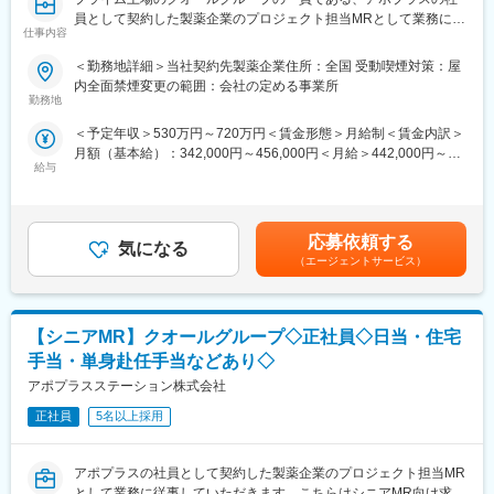
・導入教育終了後は、Web講義、e-Learning、集合研修を組み合
＜社宅制度（法人契約）＞
員として契約した製薬企業のプロジェクト担当MRとして業務に従
わせて行う、MR認定試験に100％を担保する対策講座がありま
・家賃：一部会社負担
仕事内容
事していただきます。
す。
・住居契約初期経費：会社負担（上限設定あり）
当社は「ひとり一人の資質向上とありたい姿の実現を」という方
＜勤務地詳細＞当社契約先製薬企業住所：全国 受動喫煙対策：屋
・現場配属後も月1回以上の面談を設けており、成果を出すための
・入居時の引越し費用：会社負担（会社指定業者）
針を掲げ、育成プログラムの充実やMRのフォロー体制に力を入れ
内全面禁煙変更の範囲：会社の定める事業所
フォロー体制を整えております。
ています。MRとしてキャリアアップされたい方はぜひ一度当社へ
勤務地
★入社同期がいるため、一緒に頑張れる環境です！専門性の高い
ご応募ください。
営業職が目指せます。
変更の範囲：会社の定める業務
＜予定年収＞530万円～720万円＜賃金形態＞月給制＜賃金内訳＞
月額（基本給）：342,000円～456,000円＜月給＞442,000円～
■当社の魅力：
■魅力ポイント：
給与
600,000円（一律手当を含む）＜昇給有無＞有＜残業手当＞有＜
(1)充実した教育体制：
＜安定性＞
給与補足＞※別途営業日当有（月額3～4万円／1日2000円／4時間
APS COLLEGE（社内研修制度）：配属先で携わっている領域以
・誰にとっても必要不可欠な医療業界は、景気の影響に左右され
以上外勤の場合）※社宅制度、単身赴任手当などあり※能力・前給
外に、自身が目標に向けた計画を立て研修を受講できます。まず
にくく、安定した売上を誇っています。
などを考慮し、規定により決定します。昇給：年1回【年収例】手
慢性疾患など幅広い知識を身に着けていただき、基盤が整った後
応募依頼する
・当社は、東証プライム上場以来、10期連続で増収中のクオール
気になる
当・日当含む750万円／ＭＲ（33歳）入社1年目賃金はあくまでも
専門領域プログラムにチャレンジできます。本プログラムでは集
（エージェントサービス）
グループに属しており、主力事業を担っています。
目安の金額であり、選考を通じて上下する可能性があります。月
合研修（症例検討など）のほか、学会聴講、専門医とのロープレ
給(月額)は固定手当を含めた表記です。
試験など、個人の自己学習だけでは身に着けることが難しい深い
＜社会貢献度の高さ＞
知見を身に着けることが可能です。また、取得した知識が発揮で
自身の売上・営業活動が患者さんのQOLの向上や病気から救うこ
【シニアMR】クオールグループ◇正社員◇日当・住宅
きるプロジェクトに配属できるよう、全社でバックアップしてい
とに繋がるため、やりがいをもって営業できます。
ます。
手当・単身赴任手当などあり◇
(2)トップクラスの契約メーカー数：同業他社と比較しても、多く
アポプラスステーション株式会社
＜頑張りは適切に評価＞
のプロジェクト数があり、様々なご経験を活かしていただくこと
成果に応じた評価制度が整っており、頑張り次第で大幅な年収UP
が可能です。20代～60代までの幅広い年代のMRの方が活躍され
正社員
5名以上採用
も目指せます。
ています。内資・外資の新薬メーカー、ジェネリックメーカーな
どプロジェクトは多岐に渡りますので、今までの経験を活かせる
■福利厚生（転勤を伴う場合）：
アポプラスの社員として契約した製薬企業のプロジェクト担当MR
環境が整っています。
＜社宅制度（法人契約）＞
として業務に従事していただきます。こちらはシニアMR向け求人