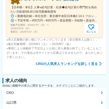
【日本橋・本社】人事※給与計算・社保◆給与計算の専門性を高め
たい方歓迎/WLB◎/在宅勤務制度有
＜勤務地詳細＞本社住所：東京都中央区日本橋2-14-1 フロントプレイス日本橋勤務地最寄駅：各線／日本橋駅受動喫煙対策：敷地内喫煙可能場所あり変更の範囲：会社の定める事業所
＜予定年収＞450万円～600万円＜賃金形態＞月給制＜賃金内訳＞月額（基本給）：243,000円～330,300円固定残業手当/月：57,000円～77,700円（固定残業時間30時間0分/月）超過した時間外労働の残業手当は追加支給＜月給＞300,000円～408,000円（一律手当を含む）＜昇給有無＞有＜残業手当＞有＜給与補足＞※上記金額にスキル・ご経験に応じて加算する可能性がございます※給与詳細は、経験・スキルを考慮した上で決定。■昇給：年1回（4月）賃金はあくまでも目安の金額であり、選考を通じて上下する可能性があります。月給(月額)は固定手当を含めた表記です。
掲載予定期間：
2026/7/27（月）
〜
2026/10/25（日）
気になる
更新日：
2026/7/27（月）
※求人応募数の多い順にランキングしています（非公開求人は除く）。
※集計対象期間：2026/8/1（土）～2026/8/7（金）
※事情により掲載終了予定日よりも前に求人募集が終了していることもご
ざいます。その場合は当サイトから応募はできませんので、あらかじめご
了承ください。
CRO
の人気求人ランキングを詳しく見る
求人の傾向
dodaに掲載中の求人に関するデータを、カテゴリごとにご紹介します。
CRO
山口県