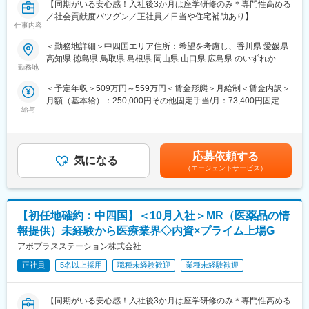
【同期がいる安心感！入社後3か月は座学研修のみ＊専門性高める
／社会貢献度バツグン／正社員／日当や住宅補助あり】
仕事内容
★本ポジションは、未経験から医療業界で活躍できます！
＜勤務地詳細＞中四国エリア住所：希望を考慮し、香川県 愛媛県
・医療を通じて社会に貢献したい
高知県 徳島県 鳥取県 島根県 岡山県 山口県 広島県 のいずれかに
・仕事を通じて学びを深め自己の成長を実感したい
勤務地
配属致します。受動喫煙対策：屋内全面禁煙変更の範囲：会社の
・専門職として知識、技能を身に付けたい
定める事業所
＜予定年収＞509万円～559万円＜賃金形態＞月給制＜賃金内訳＞
・内資系の安定企業で働きたい
月額（基本給）：250,000円その他固定手当/月：73,400円固定残
という方にはおススメです！
給与
業手当/月：101,200円（固定残業時間40時間0分/月）超過した時
＜2人に1人は未経験入社、75%は異業種からの転職者です＞
間外労働の残業手当は追加支給＜月給＞424,600円（一律手当を
含む）＜昇給有無＞有＜残業手当＞有＜給与補足＞※能力・前給な
■職務内容：
どを考慮し、規定により決定します。※年収の他に別途日当（月額
MR（医薬情報担当者）として、ドクターや医薬品卸へ訪問、医薬
応募依頼する
気になる
3～4万円）・諸手当有昇給：年1回★頑張りに応じて年収UP★赴
品に関する情報提供を行います。
（エージェントサービス）
任先の評価次第で大幅に年収をUPできます。（年2回業績給改
定）賃金はあくまでも目安の金額であり、選考を通じて上下する
＜MRとは＞
可能性があります。月給(月額)は固定手当を含めた表記です。
医薬品販売に際し、医師への医薬品の効果、効能、副作用を情報
【初任地確約：中四国】＜10月入社＞MR（医薬品の情
提供がミッションです。
医薬品は「どの成分に、どのような効果があって、誰に使うと良
報提供）未経験から医療業界◇内資×プライム上場G
いのか」などの情報が付加されて、初めて効果的に使うことがで
アポプラスステーション株式会社
きます。医師への適切な医薬品情報の提供を通じて、患者さんの
治療、地域医療課題に貢献することができます。
正社員
5名以上採用
職種未経験歓迎
業種未経験歓迎
■安心の研修体制：
【同期がいる安心感！入社後3か月は座学研修のみ＊専門性高める
・入社から3か月間：座学研修（導入教育）のみ