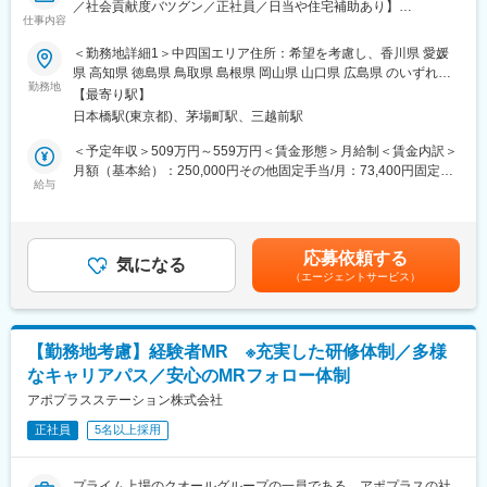
／社会貢献度バツグン／正社員／日当や住宅補助あり】
└医薬品や医療業界、営業方法についての知識を身につけます。
仕事内容
・導入教育終了後は、Web講義、e-Learning、集合研修を組み合
★本ポジションは、未経験から医療業界で活躍できます！
わせて行う、MR認定試験に100％を担保する対策講座がありま
＜勤務地詳細1＞中四国エリア住所：希望を考慮し、香川県 愛媛
・医療を通じて社会に貢献したい
す。
県 高知県 徳島県 鳥取県 島根県 岡山県 山口県 広島県 のいずれか
・仕事を通じて学びを深め自己の成長を実感したい
・現場配属後も月1回以上の面談を設けており、成果を出すための
勤務地
に配属致します。受動喫煙対策：屋内全面禁煙＜勤務地詳細2＞本
【最寄り駅】
・専門職として知識、技能を身に付けたい
フォロー体制を整えております。
社住所：東京都中央区日本橋2-14-1 フロントプレイス日本橋勤務
日本橋駅(東京都)、茅場町駅、三越前駅
・内資系の安定企業で働きたい
★入社同期がいるため、一緒に頑張れる環境です！専門性の高い
地最寄駅：各線／日本橋駅受動喫煙対策：敷地内喫煙可能場所あ
という方にはおススメです！
営業職が目指せます。
り変更の範囲：会社の定める事業所
＜予定年収＞509万円～559万円＜賃金形態＞月給制＜賃金内訳＞
＜2人に1人は未経験入社、75%は異業種からの転職者です＞
月額（基本給）：250,000円その他固定手当/月：73,400円固定残
■魅力ポイント：
給与
業手当/月：101,200円（固定残業時間40時間0分/月）超過した時
■職務内容：
＜安定性＞
間外労働の残業手当は追加支給＜月給＞424,600円（一律手当を
MR（医薬情報担当者）として、ドクターや医薬品卸へ訪問、医薬
・誰にとっても必要不可欠な医療業界は、景気の影響に左右され
含む）＜昇給有無＞有＜残業手当＞有＜給与補足＞※能力・前給な
品に関する情報提供を行います。
にくく、安定した売上を誇っています。
どを考慮し、規定により決定します。※年収の他に別途日当（月額
応募依頼する
・当社は、東証プライム上場以来、10期連続で増収中のクオール
気になる
3～4万円）・諸手当有昇給：年1回★頑張りに応じて年収UP★赴
（エージェントサービス）
＜MRとは＞
グループに属しており、主力事業を担っています。
任先の評価次第で大幅に年収をUPできます。（年2回業績給改
医薬品販売に際し、医師への医薬品の効果、効能、副作用を情報
定）賃金はあくまでも目安の金額であり、選考を通じて上下する
提供がミッションです。
＜社会貢献度の高さ＞
可能性があります。月給(月額)は固定手当を含めた表記です。
医薬品は「どの成分に、どのような効果があって、誰に使うと良
自身の売上・営業活動が患者さんのQOLの向上や病気から救うこ
【勤務地考慮】経験者MR ※充実した研修体制／多様
いのか」などの情報が付加されて、初めて効果的に使うことがで
とに繋がるため、やりがいをもって営業できます。
なキャリアパス／安心のMRフォロー体制
きます。医師への適切な医薬品情報の提供を通じて、患者さんの
治療、地域医療課題に貢献することができます。
アポプラスステーション株式会社
＜頑張りは適切に評価＞
成果に応じた評価制度が整っており、頑張り次第で大幅な年収UP
正社員
5名以上採用
■安心の研修体制：
も目指せます。
・入社から3か月間：座学研修（導入教育）のみ
└医薬品や医療業界、営業方法についての知識を身につけます。
■福利厚生（転勤を伴う場合）：
プライム上場のクオールグループの一員である、アポプラスの社