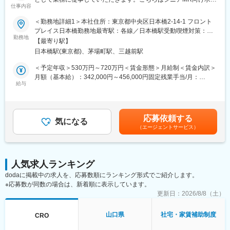
(3)多様なキャリアパス：
・家賃：一部会社負担
仕事内容
です。
MRとしてのキャリアアップはもちろん、キャリアチャレンジ制度
・住居契約初期経費：会社負担（上限設定あり）
当社は「ひとり一人の資質向上とありたい姿の実現を」という方
を用いてMRを支えるSV職へのキャリアチェンジや、ジョブリク
＜勤務地詳細1＞本社住所：東京都中央区日本橋2-14-1 フロント
・入居時の引越し費用：会社負担（会社指定業者）
針を掲げ、育成プログラムの充実やMRのフォロー体制に力を入れ
エスト制度を用いて人事・リクルートスタッフ・研修スタッフへ
プレイス日本橋勤務地最寄駅：各線／日本橋駅受動喫煙対策：敷
ています。
の挑戦もできる環境が整っています。実際にこちらの制度を活用
勤務地
地内喫煙可能場所あり＜勤務地詳細2＞全国エリア住所：全国エリ
【最寄り駅】
し、キャリアチェンジした社員も多数います。
ア 受動喫煙対策：屋内全面禁煙変更の範囲：会社の定める事業所
変更の範囲：会社の定める業務
日本橋駅(東京都)、茅場町駅、三越前駅
■営業スタイル：担当エリアの医療機関（開業医、病院）を訪問し
て、医師、薬剤師に課題解決するための医薬品情報を提供、副作
■営業スタイル：担当エリアの医療機関（開業医、病院）を訪問し
＜予定年収＞530万円～720万円＜賃金形態＞月給制＜賃金内訳＞
用情報を収集を行っていただきます。
て、医師、薬剤師に課題解決するための医薬品情報を提供、副作
月額（基本給）：342,000円～456,000円固定残業手当/月：
・新薬のプロモーション
用情報を収集を行っていただきます。
給与
100,000円～144,000円（固定残業時間40時間0分/月）超過した時
・長期収載品の市場拡大
・新薬のプロモーション
間外労働の残業手当は追加支給＜月給＞442,000円～600,000円
・ジェネリック医薬品のプロモーション
・長期収載品の市場拡大
（一律手当を含む）＜昇給有無＞有＜残業手当＞有＜給与補足＞※
※1プロジェクトを約2年程度担当します。
・ジェネリック医薬品のプロモーション
上記は日当、社宅制度（会社負担額24万）、単身赴任手当、入社
応募依頼する
※プロジェクトマネージャー、スーパーバイザー(SV)より、日々の
※1プロジェクトを約2年程度担当します。
気になる
一時金（初年度のみ）込みの金額を記載しています。※能力・前給
（エージェントサービス）
活動についてフォローを受けられる環境です。全国にSVを配置
※プロジェクトマネージャー、スーパーバイザー(SV)より、日々の
などを考慮し、規定により決定します。昇給：年1回賃金はあくま
し、素早くフォローができる体制をとっています。
活動についてフォローを受けられる環境です。全国にSVを配置
でも目安の金額であり、選考を通じて上下する可能性がありま
し、素早くフォローができる体制をとっています。
す。月給(月額)は固定手当を含めた表記です。
■当社の魅力：
人気求人ランキング
(1)充実した教育体制：
変更の範囲：会社の定める業務
dodaに掲載中の求人を、応募数順にランキング形式でご紹介します。
APS COLLEGE（社内研修制度）：配属先で携わっている領域以
※応募数が同数の場合は、新着順に表示しています。
外に、自身が目標に向けた計画を立て研修を受講できます。まず
慢性疾患など幅広い知識を身に着けていただき、基盤が整った後
更新日：
2026/8/8（土）
専門領域プログラムにチャレンジできます。本プログラムでは集
合研修（症例検討など）のほか、学会聴講、専門医とのロープレ
山口県
社宅・家賃補助制度
CRO
試験など、個人の自己学習だけでは身に着けることが難しい深い