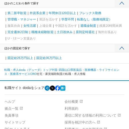
ほかのこだわり条件で探す
第二新卒歓迎
外資系企業
年間休日120日以上
フレックス勤務
管理職・マネジャー
英語を活かす
学歴不問
転勤なし（勤務地限定）
服装自由
女性活躍
上場企業
中国語を活かす
退職金制度
残業20時間未満
完全週休2日制
職種未経験歓迎
土日祝休み
原則定時退社
海外出張あり
U・Iターン支援あり
ほかの固定給で探す
固定給25万円以上
固定給35万円以上
転職・求人doda（デューダ）トップ
中国･四国
山口県
医薬品・医療機器・ライフサイエン
ス・医療系サービス
CRO
社宅・家賃補助制度の転職・求人情報
転職サイト dodaをシェア
ヘルプ
会社概要
拠点一覧
利用規約
免責事項
通信に関する情報の利用について
サイトマップ
採用を検討中の方へ