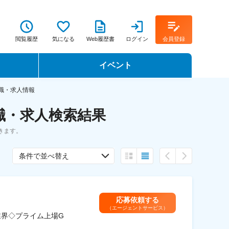
閲覧履歴
気になる
Web履歴書
ログイン
会員登録
イベント
転職イベント・転職セミナー
職・求人情報
職・求人検索結果
転職フェア
きます。
転職セミナー動画
条件で並べ替え
応募依頼する
（エージェントサービス）
業界◇プライム上場G