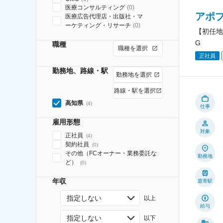
医療コンサルティング
(
0
)
アポ
医療広告代理店・出版社・マ
ーケティング・リサーチ
(
0
)
【初任地
G
職種
職種を選択
正社員
勤務地、路線・駅
勤務地を選択
路線・駅を選択
高知県
(
4
)
仕事
雇用形態
対象
正社員
(
4
)
契約社員
(
0
)
その他（FCオーナー・業務委託な
勤務地
ど）
(
0
)
年収
最寄駅
指定しない
以上
給与
指定しない
以下