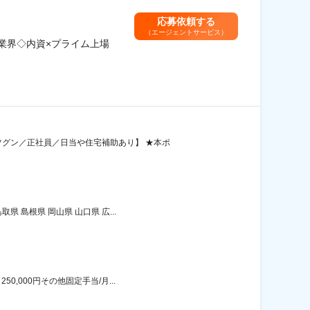
応募依頼する
（エージェントサービス）
業界◇内資×プライム上場
グン／正社員／日当や住宅補助あり】 ★本ポ
 島根県 岡山県 山口県 広...
,000円その他固定手当/月...