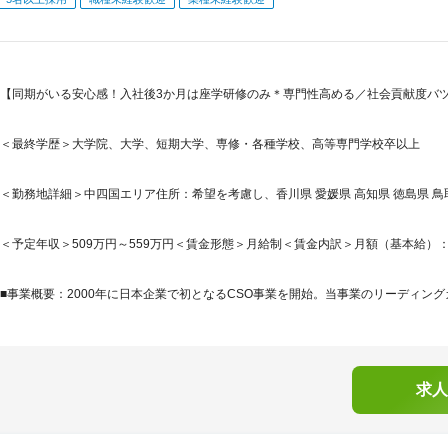
【同期がいる安心感！入社後3か月は座学研修のみ＊専門性高める／社会貢献度バツ
＜最終学歴＞大学院、大学、短期大学、専修・各種学校、高等専門学校卒以上
＜勤務地詳細＞中四国エリア住所：希望を考慮し、香川県 愛媛県 高知県 徳島県 鳥取県 
＜予定年収＞509万円～559万円＜賃金形態＞月給制＜賃金内訳＞月額（基本給）：250
■事業概要：2000年に日本企業で初となるCSO事業を開始。当事業のリーディング
求人