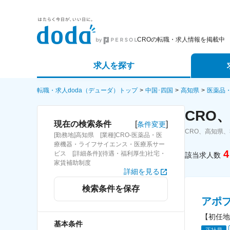
CROの転職・求人情報を掲載中
求人を探す
詳細条件から探す
エージェ
転職・求人doda（デューダ）トップ
中国･四国
高知県
医薬品
CRO
新着求人から探す
スカウト
[
]
現在の検索条件
条件変更
CRO、高知県
[勤務地]高知県 [業種]CRO-医薬品・医
求人特集から探す
パートナ
療機器・ライフサイエンス・医療系サー
4
ビス [詳細条件](待遇・福利厚生)社宅・
該当求人数
家賃補助制度
詳細を見る
検索条件を保存
アポ
【初任地
基本条件
正社員