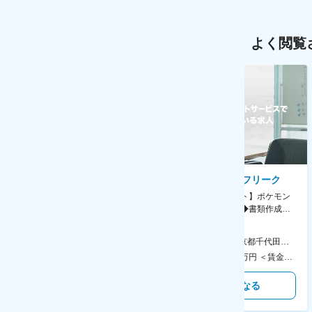
よく閲覧
AGC株式会社
株式会社ゲームフリーク
【横浜※一般職/転勤なし】庶
【庶務アシスタント】ポケモン
務・事務担当～開発部材の発注
シリーズ開発企業◆書類作成・
やDXに向けたシステム利用等～
データ入力など◆年休126日・
食事補助あり◎
AGC横浜テクニカルセンター 住所：神奈川県横浜市鶴見区末広町1-1 勤務地最寄駅：JR線／弁天橋駅 受動喫煙対策：敷地内喫煙可能場所あり 変更の範囲：無
本社 住所：東京都千代田区神田錦町2-2-1 KANDASQUARE 受動喫煙対策：屋内全面禁煙 変更の範囲：会社の定める事業所
400万円～550万円 ＜賃金形態＞ 月給制 固定給＋業績給 ＜賃金内訳＞ 月額（基本給）：230,000円～280,000円 ＜月給＞ 230,000円～280,000円 ＜昇給有無＞ 有 ＜残業手当＞ 有 ＜給与補足＞ ※上記はあくまで最低保証額です。実際にはこれまでの経験やスキルを考慮の上、決定します。 年収には残業代は含めておりません。 ■昇給：年1回 ■賞与：年2回 賃金はあくまでも目安の金額であり、選考を通じて上下する可能性があります。 月給(月額)は固定手当を含めた表記です。
350万円～500万円 ＜賃金形態＞ 月給制 ＜賃金内訳＞ 月額（基本給）：215,000円～307,000円 固定残業手当/月：76,700円～110,000円（固定残業時間45時間0分/月） 超過した時間外労働の残業手当は追加支給 ＜月給＞ 291,700円～417,000円（一律手当を含む） ＜昇給有無＞ 有 ＜残業手当＞ 有 ＜給与補足＞ ※経験・能力を考慮の上、年齢に関わりなく当社規定により優遇します。 賃金はあくまでも目安の金額であり、選考を通じて上下する可能性があります。 月給(月額)は固定手当を含めた表記です。
気になる
気になる