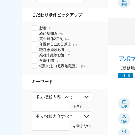
事業
こだわり条件ピックアップ
新着
(
0
)
締め切間近
(
0
)
完全週休2日制
(
4
)
年間休日120日以上
(
4
)
職種未経験歓迎
(
2
)
業種未経験歓迎
(
2
)
アポ
学歴不問
(
2
)
転勤なし（勤務地限定）
(
0
)
【勤務地
正社員
キーワード
求人掲載内容すべて
を含む
仕事
求人掲載内容すべて
対象
を含まない