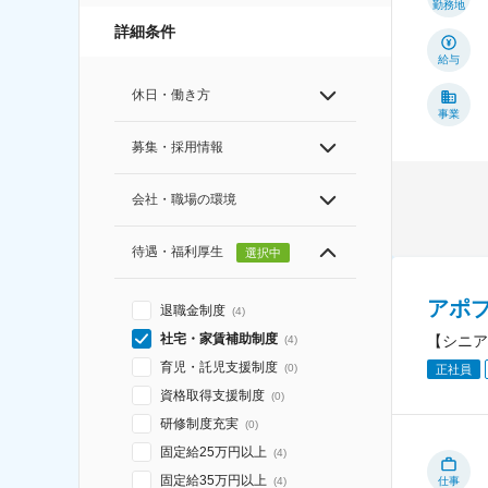
勤務地
詳細条件
給与
休日・働き方
事業
募集・採用情報
会社・職場の環境
待遇・福利厚生
選択中
アポ
退職金制度
(
4
)
社宅・家賃補助制度
【シニア
(
4
)
育児・託児支援制度
(
0
)
正社員
資格取得支援制度
(
0
)
研修制度充実
(
0
)
固定給25万円以上
(
4
)
固定給35万円以上
仕事
(
4
)