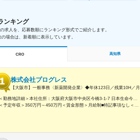
ランキング
載中の求人を、応募数順にランキング形式でご紹介します。
数の場合は、新着順に表示しています。
高知県
CRO
株式会社プログレス
【大阪市】一般事務〈新薬開発企業〉◆年休123日／残業10H／
＜勤務地詳細＞本社住所：大阪府大阪市中央区今橋3-1-7 日本生命今橋ビル受動喫煙対策：屋内全面禁煙変更の範囲：無
＜予定年収＞350万円～450万円＜賃金形態＞月給制■特記事項なし＜賃金内訳＞月額（基本給）：232,000円～260,000円固定残業手当/月：18,000円～20,000円（固定残業時間10時間0分/月）超過した時間外労働の残業手当は追加支給＜月給＞250,000円～280,000円（一律手当を含む）＜昇給有無＞有＜残業手当＞有＜給与補足＞■賞与（年4回）：初年度0.7か月分、2年目以降1.4か月（変動有）■昇給（年1回以上）＊通勤手当（全額）＊住宅手当＊習い事支援手当 （社員が契約した習い事を上限7,000円として80％を支給）＊医療費補助手当 （社員とその両親の保険診療の医療費の自己負担額の50％を支給）賃金はあくまでも目安の金額であり、選考を通じて上下する可能性があります。月給(月額)は固定手当を含めた表記です。