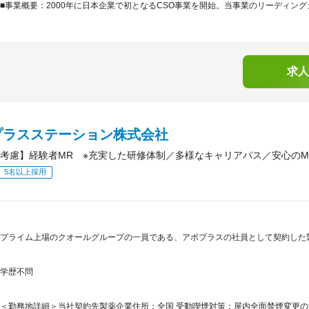
■事業概要：2000年に日本企業で初となるCSO事業を開始。当事業のリーディング
求人
プラスステーション株式会社
考慮】経験者MR ※充実した研修体制／多様なキャリアパス／安心のM
5名以上採用
プライム上場のクオールグループの一員である、アポプラスの社員として契約した
学歴不問
＜勤務地詳細＞当社契約先製薬企業住所：全国 受動喫煙対策：屋内全面禁煙変更