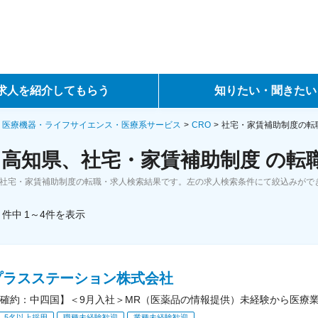
求人を紹介してもらう
知りたい・聞きたい
ントサービス
転職ノウハウ
・医療機器・ライフサイエンス・医療系サービス
CRO
社宅・家賃補助制度の転
、高知県、社宅・家賃補助制度 の転
サービス
データで見る転職
、社宅・家賃補助制度の転職・求人検索結果です。左の求人検索条件にて絞込みがで
ーエージェントサービス
コラム・インタビュー
件中
1～4
件
を表示
転職Q&A
プラスステーション株式会社
確約：中四国】＜9月入社＞MR（医薬品の情報提供）未経験から医療
5名以上採用
職種未経験歓迎
業種未経験歓迎