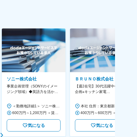
ソニー株式会社
ＢＲＵＮＯ株式会社
事業企画管理（SONYのイメー
【週2在宅】30代活躍中◆商品
ジング領域）◆英語力を活か
企画※キッチン家電
す/CFO管轄＃SECCFO0027
◆「BRUNO」新商品の企画／企
画～調達／働き方◎
＜勤務地詳細1＞ ソニー株式会社 住所：神奈川県横浜市西区みなとみらい5-1-1 受動喫煙対策：屋内全面禁煙 ＜勤務地詳細2＞ ソニーシティ大崎 住所：東京都品川区大崎2-10-1 勤務地最寄駅：JR線／大崎駅 受動喫煙対策：屋内全面禁煙 変更の範囲：会社の定める事業所（リモートワーク含む）
本社 住所：東京都新宿区西新宿6丁目22-1 新宿スクエアタワー B1階 勤務地最寄駅：東京メトロ丸ノ内線／西新宿駅 受動喫煙対策：屋内全面禁煙 変更の範囲：会社の定める事業所（リモートワーク含む）
600万円～1,200万円 ＜賃金形態＞ 月給制 ＜賃金内訳＞ 月額（基本給）：350,000円～500,000円 ＜月給＞ 350,000円～500,000円 ＜昇給有無＞ 有 ＜残業手当＞ 有 ＜給与補足＞ ※年収は経験や能力を考慮の上、当社規定により決定します。 賃金はあくまでも目安の金額であり、選考を通じて上下する可能性があります。 月給(月額)は固定手当を含めた表記です。
400万円～600万円 ＜賃金形態＞ 月給制 経験・能力を考慮の上、優遇いたします。 ＜賃金内訳＞ 月額（基本給）：300,000円～450,000円 ＜月給＞ 300,000円～450,000円 ＜昇給有無＞ 有 ＜残業手当＞ 有 ＜給与補足＞ ・賞与実績：年2回 ・昇給：年1回 ※半年毎に評価を行い、評価が高ければ年齢に関係なく昇給・昇格していきます。創造性の高い人・新しいことにチャレンジした人が高い評価を得られます。 賃金はあくまでも目安の金額であり、選考を通じて上下する可能性があります。 月給(月額)は固定手当を含めた表記です。
気になる
気になる