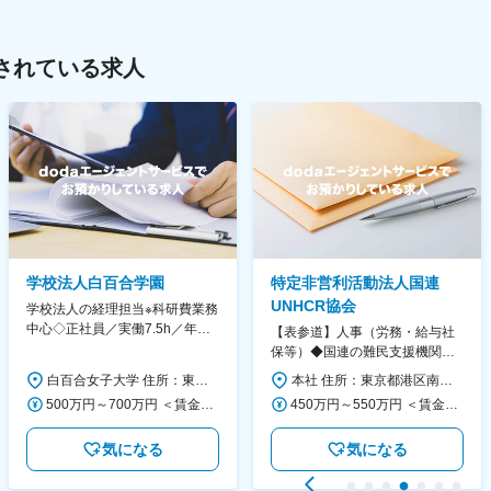
されている求人
学校法人白百合学園
特定非営利活動法人国連
UNHCR協会
学校法人の経理担当※科研費業務
中心◇正社員／実働7.5h／年休
【表参道】人事（労務・給与社
130日／1881年創立の伝統女子
保等）◆国連の難民支援機関の
大学
活動を支える日本公式支援窓口
白百合女子大学 住所：東京都調布市緑ヶ丘1-25 勤務地最寄駅：京王線／仙川駅 受動喫煙対策：屋内全面禁煙 変更の範囲：会社の定める事業所
本社 住所：東京都港区南青山6-10-11 ウェスレーセンター3F 勤務地最寄駅：地下鉄各線／表参道駅 受動喫煙対策：屋内全面禁煙 変更の範囲：会社の定める事業所（リモートワーク含む）
◆正職員登用前提
500万円～700万円 ＜賃金形態＞ 月給制 ＜賃金内訳＞ 月額（基本給）：280,000円～430,000円 ＜月給＞ 280,000円～430,000円 ＜昇給有無＞ 有 ＜残業手当＞ 有 ＜給与補足＞ ※年齢・過去の経験に基づき、本学規定に合わせ決定 【残業手当】有 /残業時間に応じて全額支給（※想定年収に含む） 【各種手当】扶養手当/住宅手当/通勤手当 等 【賞与】年2回（6月、12月） 【昇給】年1回（4月） 賃金はあくまでも目安の金額であり、選考を通じて上下する可能性があります。 月給(月額)は固定手当を含めた表記です。
450万円～550万円 ＜賃金形態＞ 月給制 ＜賃金内訳＞ 月額（基本給）：340,000円～420,000円 ＜月給＞ 340,000円～420,000円 ＜昇給有無＞ 有 ＜残業手当＞ 有 ＜給与補足＞ ※能力・経験によって決定します。 ■賞与あり（業績評価に応じて支給） 賃金はあくまでも目安の金額であり、選考を通じて上下する可能性があります。 月給(月額)は固定手当を含めた表記です。
気になる
気になる