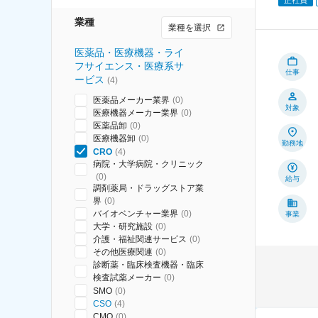
業種
業種を選択
医薬品・医療機器・ライ
フサイエンス・医療系サ
仕事
ービス
(
4
)
医薬品メーカー業界
(
0
)
対象
医療機器メーカー業界
(
0
)
医薬品卸
(
0
)
医療機器卸
(
0
)
勤務地
CRO
(
4
)
病院・大学病院・クリニック
(
0
)
給与
調剤薬局・ドラッグストア業
界
(
0
)
バイオベンチャー業界
(
0
)
事業
大学・研究施設
(
0
)
介護・福祉関連サービス
(
0
)
その他医療関連
(
0
)
診断薬・臨床検査機器・臨床
検査試薬メーカー
(
0
)
SMO
(
0
)
CSO
(
4
)
CMO
(
0
)