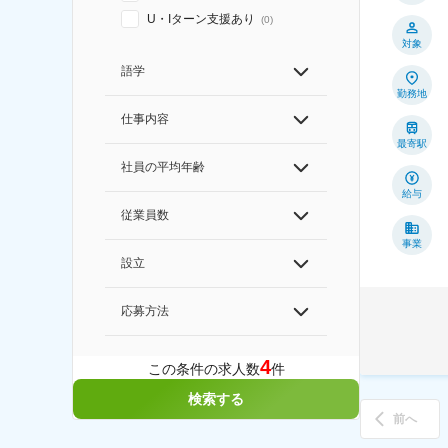
U・Iターン支援あり
(
0
)
対象
語学
勤務地
仕事内容
最寄駅
社員の平均年齢
給与
従業員数
事業
設立
応募方法
4
この条件の求人数
件
検索する
前へ