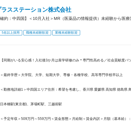
プラスステーション株式会社
確約：中四国】＜10月入社＞MR（医薬品の情報提供）未経験から医療
5名以上採用
職種未経験歓迎
業種未経験歓迎
【同期がいる安心感！入社後3か月は座学研修のみ＊専門性高める／社会貢献度バツ
＜最終学歴＞大学院、大学、短期大学、専修・各種学校、高等専門学校卒以上
＜勤務地詳細1＞中四国エリア住所：希望を考慮し、香川県 愛媛県 高知県 徳島県 鳥取県
日本橋駅(東京都)、茅場町駅、三越前駅
＜予定年収＞509万円～559万円＜賃金形態＞月給制＜賃金内訳＞月額（基本給）：250