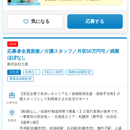
希望・移住希望の方はお気軽にご相談ください！※【北海道】【東
◆30～40代の女性マネジャー多数活躍中
京都】【神奈川県】【新潟県】【三重県】【滋賀県】【沖縄県】
◆会社負担で資格取得可能
での勤務の場合★全国のご希望勤務地へU・Iターン可能・初期費
◆株式上場を目指す急成長ベンチャー
用会社負担等の移住支援あり（規定有）・U・Iターン転勤希望者
気になる
応募する
への1年間の支援あり（規定有）★江戸川・川崎・湘南・川越・香
川・徳島・青森にて新規事業所オープン！
NEW
応募者全員面接／介護スタッフ／月収50万円可／残業
ほぼなし
株式会社土屋
正社員
転勤なし
5名以上採用
職種未経験歓迎
業種未経験歓迎
【安定企業で末永いキャリアを／資格取得支援・資格手当有】介
護スタッフとして利用者さまの生活サポート
仕事内容
【転勤なし／全国47都道府県で募集！】◎直行直帰が基本です。
＜事業所の所在地＞・北海道エリア：札幌市（豊平区・白石区）
勤務地
／函館市・東北エリア：岩手市／仙台市／秋田市／山形市／郡山
【最寄り駅】
市／弘前市・関東エリア：茨城市／栃木市／高崎市／大宮市／習
平岸駅(札幌市営)、杉並町駅、白石駅(札幌市営)、撫牛子駅、上盛