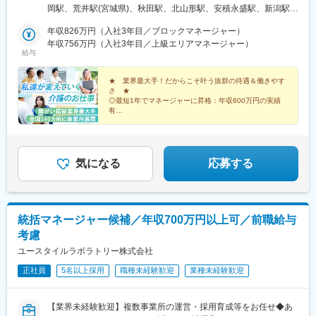
志野市／板橋区／多摩市／相模原市／藤沢市／甲府市・東海エリ
岡駅、荒井駅(宮城県)、秋田駅、北山形駅、安積永盛駅、新潟駅、
ア：静岡市／岡崎市／岐阜市／四日市市／名古屋市・北信越エリ
水戸駅、小山駅、高崎駅、大宮駅(埼玉県)、京成津田沼駅、志村坂
ア：新潟市／富山市／金沢市／福井市／長野市・関西エリア：大
年収826万円（入社3年目／ブロックマネージャー）
上駅、多摩センター駅、相模原駅、藤沢駅、国母駅、市役所前駅
阪市／宇治市／西宮市／奈良市／大津市／和歌山市／新宮市・中
年収756万円（入社3年目／上級エリアマネージャー）
(長野県)、県庁前駅(富山県)、上諸江駅、八ツ島駅、岐阜駅、静岡
給与
四国エリア：鳥取市／松江市／岡山市／福山市／広島市／下関市
駅、東岡崎駅、新瑞橋駅、中川原駅、瀬田駅(滋賀県)、宇治駅(奈
／徳島市／高松市／松山市／高知市・九州エリア：福岡市／糟屋
良線)、天満橋駅、西宮駅、奈良駅、六十谷駅、新宮駅、鳥取駅、
郡粕屋町／北九州市／久留米市／佐賀市／長崎市／熊本市／大分
★ 業界最大手！だからこそ叶う抜群の待遇＆働きやす
松江駅、備前西市駅、東福山駅、比治山橋駅、幡生駅、阿波富田
さ ★
市／宮崎市／鹿児島市／沖縄市※受動喫煙防止対策：敷地内禁煙※
駅、元山駅(香川県)、道後公園駅、知寄町二丁目駅、吉塚駅、柚須
◎最短1年でマネージャーに昇格：年収600万円の実績
駐車場あり！車、バイク、自転車などの通勤OK ※地域による※担
駅、木屋瀬駅、西鉄久留米駅、佐賀駅、茂里町駅、健軍町駅、大
有
当するご利用者のご自宅へ訪問していただきます。※ご希望をお伺
◎マネージャーへ昇格後は月給45万円以上可
分駅、宮崎駅、天文館通駅、古島駅、南平岸駅、新津田沼駅、志
◎残業ほぼなし／直行直帰OK！
いし、通いやすい範囲を考慮の上で訪問先を決定いたします！
村三丁目駅、権堂駅、新富町駅(富山県)、妙音通駅、谷町四丁目
駅、西宮駅(ＪＲ線)、新大宮駅、南区役所前駅、道後温泉駅、馬出
九大病院前駅、新木屋瀬駅、スタジアムシティノース駅、いづろ
気になる
応募する
通駅、長野駅、丸の内駅(富山県)、呼続駅、市役所前駅(広島県)、
浦上駅、甲東中学校前駅
統括マネージャー候補／年収700万円以上可／前職給与
考慮
ユースタイルラボラトリー株式会社
正社員
5名以上採用
職種未経験歓迎
業種未経験歓迎
【業界未経験歓迎】複数事業所の運営・採用育成等をお任せ◆あ