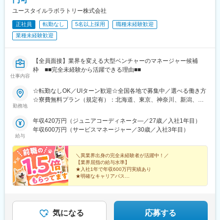
「美しく、清潔で快適な生活を一人でも多くの方に提供したい」
そんな願いから当社のビジネスは1962年にスタートしました。
ユースタイルラボラトリー株式会社
「リネンサプライ」はアメリカで生まれたビジネス。当時は全く
正社員
転勤なし
5名以上採用
職種未経験歓迎
新しい、今でいうところの「ベンチャー」でした。社会において
業種未経験歓迎
必要とされる事業であると直感し、その可能性に着目。以来、病
院やホテルで使われるシーツ、白衣、そして各種産業に関わるあ
らゆるリネンサプライを通じて、クリーンライフの創造に貢献し
【全員面接】業界を変える大型ベンチャーのマネージャー候補
てきました。
枠 ■■完全未経験から活躍できる理由■■
また、地域産業や医療に役立つ新しい技術を開発するエンジニア
仕事内容
リング事業、新しい病院運営のあり方を提案するSPD・コンサル
事業など、今後も時代を見つめ（WATCH）、新たな事業分野に挑
☆転勤なしOK／UIターン歓迎☆全国各地で募集中／選べる働き方
戦（TRY）していきたいと考えています。
☆寮費無料プラン（規定有）：北海道、東京、神奈川、新潟、三
勤務地
この中の福祉、環境、健康の分野でトーカイグループは事業を発
重、滋賀、沖縄☆マイカー通勤手当有【1／地元マネージャーコー
展させ、顧客の要望に応え、ひいては企業の社会的使命を果たし
ス】◇地元採用・転勤なし可■東北／北海道、青森、岩手、宮城、
年収420万円（ジュニアコーディネータ―／27歳／入社1年目）
たいと考えています。
山形、福島■関東甲信越／茨城、栃木、群馬、埼玉、千葉、東京、
年収600万円（サービスマネージャー／30歳／入社3年目）
神奈川、新潟、富山、山梨、長野■東海／岐阜、静岡、愛知、三重
給与
■トピックス：
■関西／滋賀、京都、大阪、兵庫、奈良、和歌山■中国・四国／岡
・「次世代育成支援対策支援法に基づく認定事業所」
山、広島、山口、徳島、香川、愛媛、高知■九州／福岡、佐賀、長
＼異業界出身の完全未経験者が活躍中！／
・「四国でいちばん大切にしたい会社大賞」奨励賞受賞企業
崎、熊本、大分、宮崎、鹿児島、沖縄☆江戸川・川崎・湘南・川
【業界屈指の給与水準】
★入社1年で年収600万円実績あり
越・香川・徳島・青森・多摩川にて新規オープン★別事業へのキ
★明確なキャリアパス
変更の範囲：無
ャリアチェンジによる昇格可能☆ページ下部「勤務地の一例」も
★介護経験ゼロからマネージャー輩出
ご参照ください【2／全国マネージャーコース】◆全国募集／引越
★資格取得費用は会社負担
し手当・社宅◆入社半年の養成期間中は東京・神奈川・埼玉／所
★完全週休2日／転勤なし・UIターン可
在地はHP参照⇒養成期間後の勤務地は現在お住まいの地域又はジ
気になる
応募する
ェネラルマネージャーと相談の上決定◆引越し手当支給・家賃無