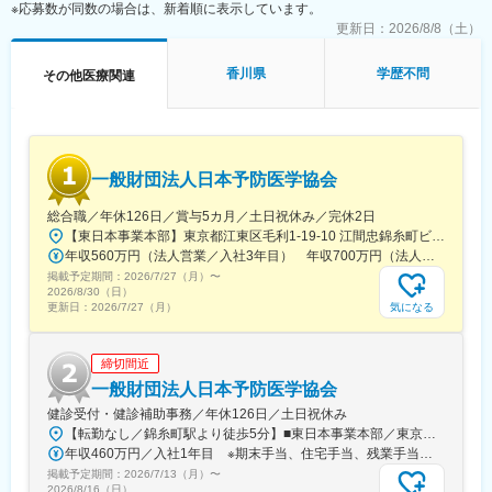
※応募数が同数の場合は、新着順に表示しています。
本ポジションは「研究者」ではなく、
・社内（データサイエンス／開発／オペレーション）
更新日：
2026/8/8（土）
・社外（製薬・医療機関・KOL・CRO等）
を巻き込み、デジタルも活用しながらプロジェクトを前に進める
香川県
学歴不問
その他医療関連
推進役です。
■担当プロジェクト例
・製薬・ヘルスケア企業の研究案件
・大学研究室・医療機関と連携した臨床研究支援
一般財団法人日本予防医学協会
※案件は紹介・問い合わせ起点が中心で、アウトバウンドで「取っ
てくる」よりも、引き受けた案件を“成功させる推進”が重要
総合職／年休126日／賞与5カ月／土日祝休み／完休2日
※1人あたり同時並行：2～3案件程度
【東日本事業本部】東京都江東区毛利1-19-10 江間忠錦糸町ビル※訪問先からの直行直帰が可能です！＜アクセス＞・JR総武線（快速・各駅停車）／東京メトロ半蔵門線 錦糸町駅より徒歩5分・東京メトロ半蔵門線／都営新宿線 住吉駅より徒歩5分※受動喫煙対策:屋内全面禁煙
※期間：数ヶ月～半年（案件による）
年収560万円（法人営業／入社3年目） 年収700万円（法人営業・チームリーダー／入社5年目）
掲載予定期間：
2026/7/27（月）
〜
■主な業務内容
2026/8/30（日）
●臨床研究支援
気になる
更新日：
2026/7/27（月）
・案件管理：商談、見積作成、クロージング、契約書締結、社内
リソース手配、請求管理
締切間近
・PM業務：研究計画作成支援、リクルーティング、オペレーショ
ン設計・実行、問い合わせ対応、データ管理、解析計画、解析実
一般財団法人日本予防医学協会
行
健診受付・健診補助事務／年休126日／土日祝休み
●PSG解析AI／解析クラウド導入支援
【転勤なし／錦糸町駅より徒歩5分】■東日本事業本部／東京都江東区毛利1-19-10 江間忠錦糸町ビル＜アクセス＞JR総武線（快速）、総武線（各駅停車）「錦糸町駅」南口より徒歩5分東京メトロ半蔵門線「錦糸町駅」B1出口より徒歩5分東京メトロ半蔵門線／都営新宿線「住吉駅」B2出口より徒歩5分※受動喫煙対策あり（オフィス内禁煙）
・マーケティング計画に基づく導入提案（問い合わせ対応中心）
年収460万円／入社1年目 ※期末手当、住宅手当、残業手当（月10時間分）含む
・テストデータでの精度検証・チューニング、顧客QA
掲載予定期間：
2026/7/13（月）
〜
・クロージング、契約書締結、請求管理
2026/8/16（日）