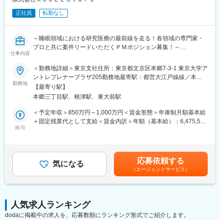
正社員
転勤なし
～睡眠領域における研究医療の最前線を走る！各領域の専門家・
プロと共に案件リードいただくＰＭポジション募集！～
仕事内容
■会社概要
＜勤務地詳細＞東京支社住所：東京都文京区本郷7-3-1 東京大学ア
株式会社ACCELStarsは、東京大学発のメディカル・スリープテ
ントレプレナープラザ205勤務地最寄駅：都営大江戸線線／本郷
ック企業として、睡眠を高精度に計測・解析するウェアラブルデ
勤務地
三丁目駅受動喫煙対策：屋内全面禁煙変更の範囲：会社の定める
【最寄り駅】
バイスとAI解析クラウドを基盤に、医療・研究・ヘルスケア領域
事業所（リモートワーク含む）
本郷三丁目駅、根津駅、東大前駅
の事業を展開しています。研究領域では、睡眠測定に特化したデ
バイスや解析クラウドを用い、研究計画～測定～解析までをワン
＜予定年収＞850万円～1,000万円＜賃金形態＞年俸制月額基本給
ストップで支援するサービスも提供しています。
＋固定残業代として支給＜賃金内訳＞年額（基本給）：6,475,596
給与
円～7,617,966円固定残業手当/月：168,700円～198,500円（固定
■募集背景
残業時間40時間0分/月）超過した時間外労働の残業手当は追加支
これまで取締役が巻き取っていた研究プロジェクトPM機能を、専
給＜月額＞708,333円～833,330円（12分割）（一律手当を含む）
任のPMとして引き継ぎ、体制強化したいと考えております。
＜昇給有無＞有＜残業手当＞有＜給与補足＞給与改定：年1回スト
応募依頼する
気になる
ックオプション付与：都度（昨年実績 有）賃金はあくまでも目
（エージェントサービス）
■ポジション概要
安の金額であり、選考を通じて上下する可能性があります。月給
製薬企業・ヘルスケア企業・アカデミア（大学病院・医療機関）
(月額)は固定手当を含めた表記です。
と協働する研究プロジェクトのPMとして、案件化～計画策定～運
用設計～問い合わせ対応～データ管理～解析実行～クロージング
人気求人ランキング
（契約/請求）までを一気通貫で推進いただきます。
dodaに掲載中の求人を、応募数順にランキング形式でご紹介します。