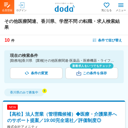
会員登録
ログイン
気になる
メニュー
その他医療関連、香川県、学歴不問
の転職・求人検索結
果
10
条件で並び替え
件
現在の検索条件
[勤務地]香川県 [業種]その他医療関連-医薬品・医療機器・ライフサイエンス・医療系サービス [こだわり条件ピックアップ]学歴不問 [詳細条件](募集・採用情報)学歴不問
新着求人をいつでもチェック
条件の変更
この条件を保存
香川県
のみで募集中
NEW
【高松】法人営業（管理職候補）◆医療・介護業界へ
のサポート提案／19:00完全退社／評価制度◎
株式会社アメニティ