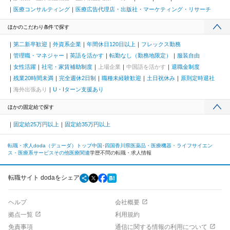
医療コンサルティング
医療広告代理店・出版社・マーケティング・リサーチ
ほかのこだわり条件で探す
第二新卒歓迎
外資系企業
年間休日120日以上
フレックス勤務
管理職・マネジャー
英語を活かす
転勤なし（勤務地限定）
服装自由
女性活躍
社宅・家賃補助制度
上場企業
中国語を活かす
退職金制度
残業20時間未満
完全週休2日制
職種未経験歓迎
土日祝休み
原則定時退社
海外出張あり
U・Iターン支援あり
ほかの固定給で探す
固定給25万円以上
固定給35万円以上
転職・求人doda（デューダ）トップ
中国･四国
香川県
医薬品・医療機器・ライフサイエン
ス・医療系サービス
その他医療関連
学歴不問の転職・求人情報
転職サイト dodaをシェア
ヘルプ
会社概要
拠点一覧
利用規約
免責事項
通信に関する情報の利用について