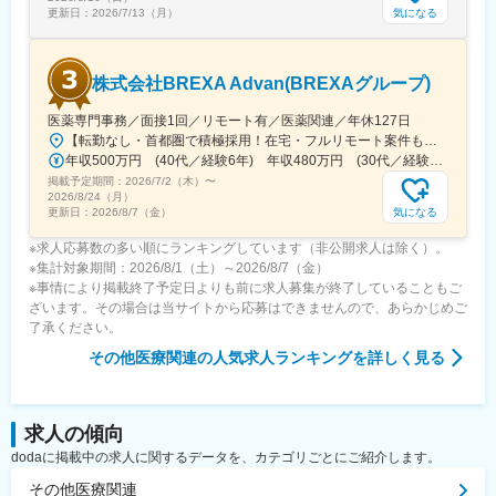
●マネージャー候補として
気になる
更新日：
2026/7/13（月）
・進行状況・品質のレビュー、プロセスの標準化
・取締役と連携した案件全体の進捗・優先順位設計
株式会社BREXA Advan(BREXAグループ)
変更の範囲：会社の定める業務
医薬専門事務／面接1回／リモート有／医薬関連／年休127日
【転勤なし・首都圏で積極採用！在宅・フルリモート案件も有り！大手・優良企業が中心♪】■本社／大阪市淀川区宮原3-5-36 新大阪トラストタワー19F変更の範囲、上記を除く当社関連勤務地◆プロジェクト先例東京23区内、横浜、大宮、千葉、その他＜配属先最寄り駅の一例＞飯田橋／日本橋／浜松町／信濃町／四ツ谷／池袋／蒲田 など※過去の配属先は勤務地一覧に記載◆POINT！#大手企業など約300社の取引先あり！（製薬メーカー、製薬関連企業、化粧品関連企業、臨床研究センターなど）#最寄り駅から徒歩5～10分圏内の通いやすいオフィス＃在宅勤務・在宅プロジェクト多数＃定時退社基本＆土日祝休み＃安定性抜群の医療業界で事務として活躍＃未経験入社8割×研修センターで手厚くフォロー＃産育休の取得実績100％#転居を伴う転勤なし※受動喫煙対策：オフィス内禁煙
年収500万円 (40代／経験6年) 年収480万円 (30代／経験4年)
掲載予定期間：
2026/7/2（木）
〜
2026/8/24（月）
気になる
更新日：
2026/8/7（金）
※求人応募数の多い順にランキングしています（非公開求人は除く）。
※集計対象期間：2026/8/1（土）～2026/8/7（金）
※事情により掲載終了予定日よりも前に求人募集が終了していることもご
ざいます。その場合は当サイトから応募はできませんので、あらかじめご
了承ください。
その他医療関連
の人気求人ランキングを詳しく見る
求人の傾向
dodaに掲載中の求人に関するデータを、カテゴリごとにご紹介します。
その他医療関連