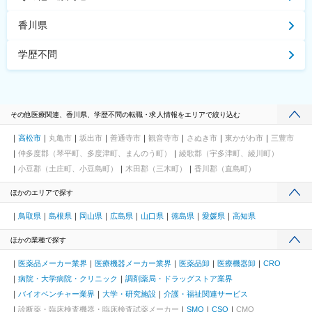
香川県
学歴不問
その他医療関連、香川県、学歴不問の転職・求人情報をエリアで絞り込む
高松市
丸亀市
坂出市
善通寺市
観音寺市
さぬき市
東かがわ市
三豊市
仲多度郡（琴平町、多度津町、まんのう町）
綾歌郡（宇多津町、綾川町）
小豆郡（土庄町、小豆島町）
木田郡（三木町）
香川郡（直島町）
ほかのエリアで探す
鳥取県
島根県
岡山県
広島県
山口県
徳島県
愛媛県
高知県
ほかの業種で探す
医薬品メーカー業界
医療機器メーカー業界
医薬品卸
医療機器卸
CRO
病院・大学病院・クリニック
調剤薬局・ドラッグストア業界
バイオベンチャー業界
大学・研究施設
介護・福祉関連サービス
診断薬・臨床検査機器・臨床検査試薬メーカー
SMO
CSO
CMO