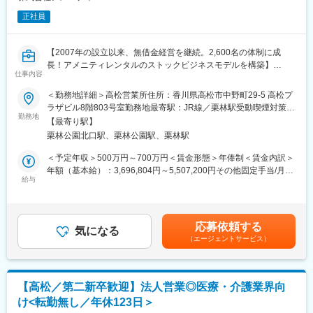
正社員
【2007年の設立以来、無借金経営を継続。2,600名の体制に成
長！アメニティレンタルのストックビジネスモデルを構築】
仕事内容
事業のさらなる拡大を見据え、各営業所における営業体制の強化
を図るため、このたび新たな仲間をお迎えすることとなりまし
＜勤務地詳細＞高松営業所住所：香川県高松市中野町29-5 高松プ
た。
ラザビル8階803号室勤務地最寄駅：JR線／栗林駅受動喫煙対策：
勤務地
屋内全面禁煙変更の範囲：会社の定める事業所
【最寄り駅】
■業務詳細：
栗林公園北口駅、栗林公園駅、栗林駅
病院や介護施設に向けて、入院・入所時に必要な衣類やタオル、
日用品などをレンタルできる「アメニティサポートシステム」を
＜予定年収＞500万円～700万円＜賃金形態＞年俸制＜賃金内訳＞
提案する営業です。ニーズに応じて、人材派遣・紹介サービスや
年額（基本給）：3,696,804円～5,507,200円その他固定手当/月：
院内売店の運営代行サービスも提案していきます。
給与
30,000円固定残業手当/月：78,600円～104,400円（固定残業時間
30時間0分/月）超過した時間外労働の残業手当は追加支給＜月額
主な営業活動は新規提案営業と既存フォローの両輪です。 社会貢
＞416,667円～593,333円（12分割）（一律手当を含む）＜昇給有
献性も高く、今後の高齢化社会において成長が見込める成長産業
無＞有＜残業手当＞有＜給与補足＞・年収：月額×12ヵ月分・評
応募依頼する
です。 また、病院や介護施設の業務軽減に貢献する事で、患者
気になる
価：年2回（4月・10月/売上実績だけでなく取り組み姿勢や提案プ
（エージェントサービス）
様、利用者様へのサービス向上に直結する為、大変やりがいのあ
ロセスなどの定性評価も重視）※経験や意欲次第では新しい営業所
るお仕事です。
の立ち上げに携わる可能性等もございます。賃金はあくまでも目
安の金額であり、選考を通じて上下する可能性があります。月給
■キャリアアップについて：
(月額)は固定手当を含めた表記です。
【高松／第二新卒歓迎】法人営業◎医療・介護業界向
本人の頑張りを昇給、昇格にて評価される制度が御座います。ま
け<転勤無し／年休123日＞
た、事業拡大に伴い、新規の営業所も出店しており、営業所長や