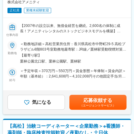
エリアを管理する責任者などのポストがある為、早期のキャリア
株式会社アメニティ
アップが見込めます。 ※実際に入社4年前後で所長になった中途入
正社員
業種未経験歓迎
社の方もいらっしゃいます。
■会社情報：
【2007年の設立以来、無借金経営を継続。2,600名の体制に成
当社は入院中に必要となるアメニティ(パジャマ・タオル・日用
長！アメニティレンタルのストックビジネスモデルを構築】
品）をレンタルするアメニティサポートシステムを提供している
仕事内容
事業のさらなる拡大を見据え、各営業所における営業体制の強化
会社です。
を図るため、このたび新たな仲間をお迎えすることとなりまし
＜勤務地詳細＞高松営業所住所：香川県高松市中野町29-5 高松プ
レンタルだけでなく、病院・介護施設内での申込の受付業務から
た。
ラザビル8階803号室勤務地最寄駅：JR線／栗林駅受動喫煙対策：
ご利用者への提供・回収・請求まで全て弊社で受け持っておりま
勤務地
屋内全面禁煙変更の範囲：本文参照
す。そのため医療・介護施設の業務負担の軽減もでき多くのメリ
【最寄り駅】
■業務詳細：
ットがあります。拠点は北海道から九州まで展開し、毎年増収・
栗林公園北口駅、栗林公園駅、栗林駅
病院や介護施設に向けて、入院・入所時に必要な衣類やタオル、
増益と確実に業績伸長しています。
日用品などをレンタルできる「アメニティサポートシステム」を
＜予定年収＞370万円～550万円＜賃金形態＞年俸制＜賃金内訳＞
提案する営業です。ニーズに応じて、人材派遣・紹介サービスや
年額（基本給）：2,641,608円～4,102,008円その他固定手当/月：
変更の範囲：会社の定める業務
院内売店の運営代行サービスも提案していきます。
給与
30,000円固定残業手当/月：58,200円～86,500円（固定残業時間
30時間0分/月）超過した時間外労働の残業手当は追加支給＜月額
主な営業活動は新規提案営業と既存フォローの両輪です。 社会貢
＞308,334円～458,334円（12分割）（一律手当を含む）＜昇給有
献性も高く、今後の高齢化社会において成長が見込める成長産業
無＞有＜残業手当＞有＜給与補足＞※経験・能力・前職の給与など
応募依頼する
です。 また、病院や介護施設の業務軽減に貢献する事で、患者
気になる
を考慮するため上下する可能性があります・評価：年2回（4月・
（エージェントサービス）
様、利用者様へのサービス向上に直結する為、大変やりがいのあ
10月/売上実績だけでなく取り組み姿勢や提案プロセスなどの定性
るお仕事です。
評価も重視）・年収例：370-480万円(主任/入社2-3年)⇒420-550
万円(係長/入社3-5年)賃金はあくまでも目安の金額であり、選考を
■キャリアアップについて：
通じて上下する可能性があります。月給(月額)は固定手当を含めた
【高松】治験コーディネーター＜企業勤務＞※看護師・
本人の頑張りを昇給、昇格にて評価される制度が御座います。ま
表記です。
薬剤師・臨床検査技師歓迎／夜勤なし・土日休
た、事業拡大に伴い、新規の営業所も出店しており、営業所長や