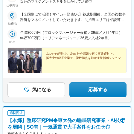
なたのマネジメントスキルを活かして活躍◎
仕事内容
【全国拠点で活躍！マイカー勤務OK】養成期間後、全国の複数事
務所をマネジメントしていただきます。＼担当エリアは相談可
勤務地
能！／近隣エリアまたは全国から好きなエリアを相談できます！
《養成期間中の勤務地》現在は東京、横浜、埼玉、福岡の事業所
年収800万円（ブロックマネージャー候補／39歳／入社4年目）
で行っていますが、ご希望に合わせて、お住まいのエリアで行う
年収700万円（エリアマネージャー／36歳／入社2年目）
ことも可能です。また社宅の利用もできますので、ご面接時にお
給与
気軽にご相談ください。《養成期間後の勤務地》全国47都道府県
が対象※現在お住まいの地域又はジェネラルマネージャーと相談の
あなたの経験を、次は“社会課題を解く事業運営”へ
上決定《配属事業部について》障害福祉事業では「重度訪問介
拡大中の成長企業で、複数拠点を動かす統括ポジション
護」と「グループホーム」、高齢者事業では「訪問介護事業」を
展開しています。配属に関しては、適性や条件等に応じて、配属
の事業部を決定。あなたの適性や能力を活かせる適切な部署でご
活躍いただきます。※入社後のキャリアチェンジも可能です。気に
なる点はご相談ください。☆引越し手当支給・借り上げ社宅提供
気になる
応募する
あり（無料）
締切間近
【本郷】臨床研究PM◆東大発の睡眠研究事業・AI技術
を展開｜SO有｜一気通貫で大手案件をお任せ◎
株式会社ＡＣＣＥＬＳｔａｒｓ