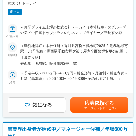
エリアを管理する責任者などのポストがある為、早期のキャリア
株式会社トーカイ
アップが見込めます。 ※実際に入社4年前後で所長になった中途入
正社員
社の方もいらっしゃいます。
■会社情報：
～東証プライム上場の株式会社トーカイ（本社岐阜）のグループ
当社は入院中に必要となるアメニティ(パジャマ・タオル・日用
企業／中四国トップクラスのリネンサプライヤー／平均有休取得
品）をレンタルするアメニティサポートシステムを提供している
仕事内容
日数13.2日／平均勤続年数11.4年／くるみん認定企業／～
会社です。
＜勤務地詳細＞本社住所：香川県高松市鶴市町2025-3 勤務地最寄
レンタルだけでなく、病院・介護施設内での申込の受付業務から
■業務詳細：
駅：JR予讃線／香西駅受動喫煙対策：屋内全面禁煙変更の範囲：
ご利用者への提供・回収・請求まで全て弊社で受け持っておりま
・決算業務（月次・年次）
勤務地
会社の定める事業所
す。そのため医療・介護施設の業務負担の軽減もでき多くのメリ
【最寄り駅】
・法人税の申告
ットがあります。拠点は北海道から九州まで展開し、毎年増収・
香西駅、鬼無駅、昭和町駅(香川県)
・開示業務（決算短信、有価証券報告書）
増益と確実に業績伸長しています。
・固定資産管理
＜予定年収＞380万円～430万円＜賃金形態＞月給制＜賃金内訳＞
・グループ会社の単年度予算策定と取りまとめ 等
月額（基本給）：206,100円～249,300円その他固定手当/月：
変更の範囲：会社の定める業務
給与
10,000円＜月給＞216,100円～259,300円＜昇給有無＞有＜残業手
■リネンサプライとは：
当＞有＜給与補足＞※上記ご年収は年齢・スキルによって決定いた
◇ホテルや病院、介護施設等で使うシーツ・タオル・浴衣等を貸
します。■昇給：年1回（4月）※前年度実績1％～1％■賞与：年2回
し出し、使用済みのものを選択して再度貸し出すサービスのこと
（6月、12月）※過去実績：計4.48ヶ月分※昇給・賞与は業績・評
応募依頼する
です。
気になる
価により変動します。■その他固定手当：事務内勤手当として
（エージェントサービス）
◇当社は、国内有数のリネン工場によって、介護や医療、観光な
10,000円賃金はあくまでも目安の金額であり、選考を通じて上下
どの成長産業の現場を支え、省力化・効率化になくてはならない
する可能性があります。月給(月額)は固定手当を含めた表記です。
パートナーとして存在感を増しています。
異業界出身者が活躍中／マネージャー候補／年収600万
■当社の特徴：
円可