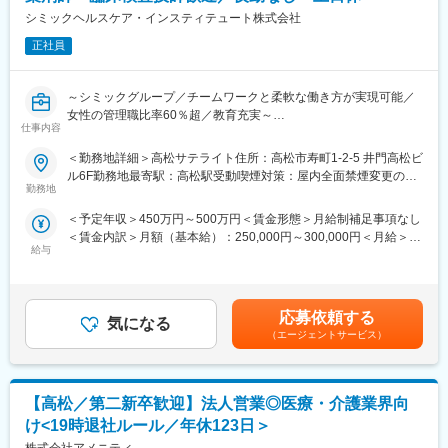
エリアを管理する責任者などのポストがある為、早期のキャリア
シミックヘルスケア・インスティテュート株式会社
アップが見込めます。 ※実際に入社4年前後で所長になった中途入
正社員
社の方もいらっしゃいます。
■会社情報：
～シミックグループ／チームワークと柔軟な働き方が実現可能／
当社は入院中に必要となるアメニティ(パジャマ・タオル・日用
女性の管理職比率60％超／教育充実～
品）をレンタルするアメニティサポートシステムを提供している
仕事内容
■職務内容：超高齢化社会に突入し、様々な疾病に対して患者さん
会社です。
や私たちのQOLを向上させるべく新しい治療法を開発する必要が
＜勤務地詳細＞高松サテライト住所：高松市寿町1-2-5 井門高松ビ
レンタルだけでなく、病院・介護施設内での申込の受付業務から
あります。今回は治験を実施する際の被験者および医療機関のサ
ル6F勤務地最寄駅：高松駅受動喫煙対策：屋内全面禁煙変更の範
ご利用者への提供・回収・請求まで全て弊社で受け持っておりま
ポートを担う治験コーディネーター（通称CRC）を募集していま
勤務地
囲：会社の定める事業所
す。そのため医療・介護施設の業務負担の軽減もでき多くのメリ
す。
ットがあります。拠点は北海道から九州まで展開し、毎年増収・
＜予定年収＞450万円～500万円＜賃金形態＞月給制補足事項なし
・治験被験者である患者さんへの内容説明補助、ケア／相談
増益と確実に業績伸長しています。
＜賃金内訳＞月額（基本給）：250,000円～300,000円＜月給＞
・治験担当医師の補助
給与
250,000円～300,000円＜昇給有無＞有＜残業手当＞有＜給与補足
・検査／投薬スケジュール調整、治験データの管理 など
変更の範囲：会社の定める業務
＞■賞与2回（昨年度実績：4.4ヶ月）賃金はあくまでも目安の金額
※職場は基本的に委託されている医療機関で、自宅からの直行直帰
であり、選考を通じて上下する可能性があります。月給(月額)は固
です。
定手当を含めた表記です。
■やりがい：CRCは疾病を抱えた患者さんやそれを治療しようと
応募依頼する
気になる
奮闘する医師やスタッフなど携わる相手が多いです。現在治療法
（エージェントサービス）
がなく苦しんでいる患者さんに対して薬を届けられ、最前線で治
療にあたる医師やスタッフのサポートを行え、無事に治験が終了
すれば喜びはひとしおです。
【高松／第二新卒歓迎】法人営業◎医療・介護業界向
■同社の教育体制：同社は同業他社からだけはでなく、看護師など
未経験で転職してくる方も多く、教育体制を充実させています。
け<19時退社ルール／年休123日＞
入社は原則偶数月と決まっており、同期入社者とともに2週間弱本