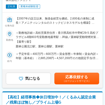
株式会社アメニティ
社にて集合研修を行います。会社のことや業務を遂行する上で必
要な法令から実務まで座学やロープレを交えながら学んでいきま
正社員
業種未経験歓迎
す。その後、各拠点に配属され業務を引継ぎながらOJT担当者と
ともに医療機関へ同行するなど、徐々に業務を慣れていきます。
【2007年の設立以来、無借金経営を継続。2,600名の体制に成
確認テストやチェックシートを用いながら習熟度を測り、1年程度
長！アメニティレンタルのストックビジネスモデルを構築】
で一人で担当を持てるようになります。その後も定期的に中途入
仕事内容
事業のさらなる拡大を見据え、各営業所における営業体制の強化
社者に対してフォローを行う体制が整っています。
を図るため、このたび新たな仲間をお迎えすることとなりまし
■同社の魅力：
＜勤務地詳細＞高松営業所住所：香川県高松市中野町29-5 高松プ
た。
・チームワーク：通常は1人で業務にあたることが多いですが、困
ラザビル8階803号室勤務地最寄駅：JR線／栗林駅受動喫煙対策：
ったときや先輩や上司がサポートしてくれるため安心して進めら
勤務地
屋内全面禁煙変更の範囲：会社の定める事業所
【最寄り駅】
■業務詳細：
れます。また、家族の急な体調不良や突発休の場合にも周囲が代
栗林公園北口駅、栗林公園駅、栗林駅
病院や介護施設に向けて、入院・入所時に必要な衣類やタオル、
理対応をしてくれる風土があり、チームワークが強みです。
日用品などをレンタルできる「アメニティサポートシステム」を
・働きやすい環境：2019年度の月間の平均残業は12.1時間。管理
＜予定年収＞400万円～600万円＜賃金形態＞年俸制＜賃金内訳＞
提案する営業です。ニーズに応じて、人材派遣・紹介サービスや
職における女性比率は63.6%、日経ウーマンの女性が活躍する会
年額（基本給）：2,885,208円～4,507,200円その他固定手当/月：
院内売店の運営代行サービスも提案していきます。
社「管理職登用度（2019年）」でも5位にランクインし、ライフ
給与
30,000円固定残業手当/月：62,900円～94,400円（固定残業時間
イベントの多い女性も活躍しやすい環境といえます。正社員は転
30時間0分/月）超過した時間外労働の残業手当は追加支給＜月額
主な営業活動は新規提案営業と既存フォローの両輪です。 社会貢
勤可能性はありますが、定期的にあるものではなく適性や希望に
＞333,334円～500,000円（12分割）（一律手当を含む）＜昇給有
献性も高く、今後の高齢化社会において成長が見込める成長産業
応じて配置しています。
無＞有＜残業手当＞有＜給与補足＞※経験・能力・前職の給与など
応募依頼する
です。 また、病院や介護施設の業務軽減に貢献する事で、患者
気になる
を考慮するため上下する可能性があります・評価：年2回（4月・
（エージェントサービス）
様、利用者様へのサービス向上に直結する為、大変やりがいのあ
変更の範囲：会社の定める業務
10月/売上実績だけでなく取り組み姿勢や提案プロセスなどの定性
るお仕事です。
評価も重視）・年収例：370-480万円(主任/入社2-3年)⇒420-550
万円(係長/入社3-5年)賃金はあくまでも目安の金額であり、選考を
■キャリアアップについて：
通じて上下する可能性があります。月給(月額)は固定手当を含めた
【高松】経理事務◆休日増加中！／くるみん認定企業
本人の頑張りを昇給、昇格にて評価される制度が御座います。ま
表記です。
／残業ほぼ無し／プライム上場G
た、事業拡大に伴い、新規の営業所も出店しており、営業所長や