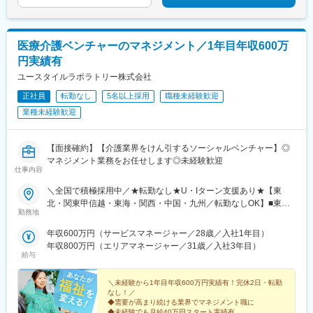
料の借り上げ社宅提供☆早期キャリアアップしたい方に最適なポ
ジション
医療介護ベンチャーのマネジメント／1年目年収600万
円実績有
ユースタイルラボラトリー株式会社
正社員
転勤なし
5名以上採用
職種未経験歓迎
業種未経験歓迎
【面接確約】【介護業界をけん引するソーシャルベンチャー】◎
マネジメント業務をお任せします◎未経験歓迎
仕事内容
＼全国で積極採用中／★転勤なし★U・Iターン支援あり★【東
北・関東甲信越・東海・関西・中国・九州／転勤なしOK】■東北
勤務地
／北海道、青森、岩手、宮城、山形、福島■関東甲信越／茨城、栃
木、群馬、埼玉、千葉、東京、神奈川、新潟、富山、山梨、長野■
年収600万円（サービスマネージャー／28歳／入社1年目）
東海／岐阜、静岡、愛知、三重■関西／滋賀、京都、大阪、兵庫、
年収800万円（エリアマネージャー／31歳／入社3年目）
奈良、和歌山■中国・四国／岡山、広島、山口、徳島、香川、愛
給与
媛、高知■九州／福岡、佐賀、長崎、熊本、大分、宮崎、鹿児島、
沖縄★【エリア勤務希望・移住希望の方優遇】：サポート制度も
＼未経験から1年目年収600万円実績有！完休2日・転勤
充実していますので、現在のお住まいに関わらずご希望をお知ら
なし！／
◆需要が高まり続ける業界でマネジメント職に
せください！☆『寮費無料プラン』あり（規定有）：下記勤務地
◆未経験でも月給40万円スタート実績有