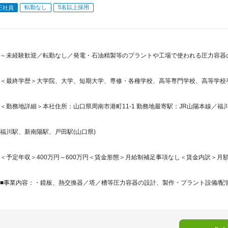
転勤なし
5名以上採用
正社員
～未経験歓迎／転勤なし／発電・石油精製等のプラントや工場で使われる圧力容器
＜最終学歴＞大学院、大学、短期大学、専修・各種学校、高等専門学校、高等学校
＜勤務地詳細＞本社住所：山口県周南市港町11-1 勤務地最寄駅：JR山陽本線／福川
福川駅、新南陽駅、戸田駅(山口県)
＜予定年収＞400万円～600万円＜賃金形態＞月給制補足事項なし＜賃金内訳＞月額（基本
■事業内容：・鏡板、熱交換器／塔／槽等圧力容器の設計、製作・プラント設備/配管