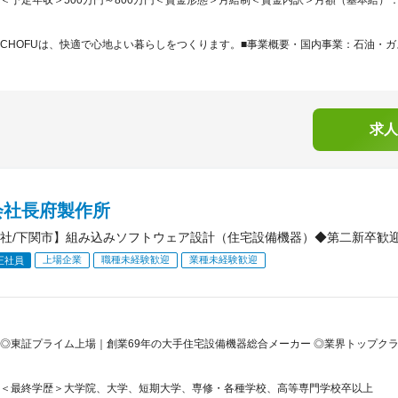
＜予定年収＞500万円～800万円＜賃金形態＞月給制＜賃金内訳＞月額（基本給）：260,0
CHOFUは、快適で心地よい暮らしをつくります。■事業概要・国内事業：石油・ガス
求人
会社長府製作所
社/下関市】組み込みソフトウェア設計（住宅設備機器）◆第二新卒歓迎
上場企業
職種未経験歓迎
業種未経験歓迎
正社員
◎東証プライム上場｜創業69年の大手住宅設備機器総合メーカー ◎業界トップクラ
＜最終学歴＞大学院、大学、短期大学、専修・各種学校、高等専門学校卒以上