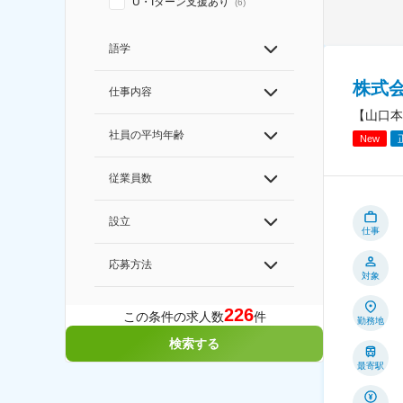
U・Iターン支援あり
(
6
)
語学
株式
仕事内容
【山口本
社員の平均年齢
New
従業員数
設立
仕事
応募方法
対象
226
この条件の求人数
件
勤務地
検索する
最寄駅