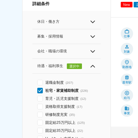
詳細条件
New
休日・働き方
募集・採用情報
仕事
会社・職場の環境
対象
待遇・福利厚生
選択中
勤務地
退職金制度
最寄駅
(
207
)
社宅・家賃補助制度
(
226
)
給与
育児・託児支援制度
(
12
)
資格取得支援制度
(
17
)
事業
研修制度充実
(
35
)
固定給25万円以上
(
125
)
固定給35万円以上
(
22
)