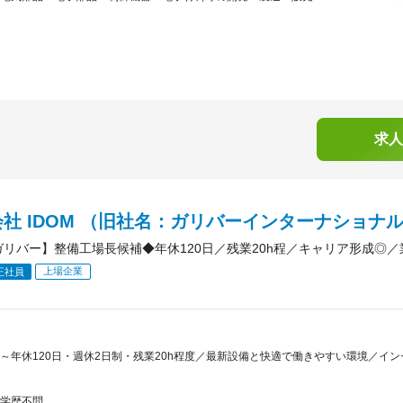
求人
社 IDOM （旧社名：ガリバーインターナショナ
ガリバー】整備工場長候補◆年休120日／残業20h程／キャリア形成◎
上場企業
正社員
～年休120日・週休2日制・残業20h程度／最新設備と快適で働きやすい環境／イ
学歴不問