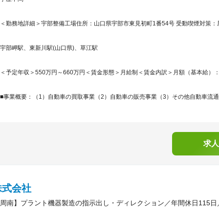
＜勤務地詳細＞宇部整備工場住所：山口県宇部市東見初町1番54号 受動喫煙対策
宇部岬駅、東新川駅(山口県)、草江駅
＜予定年収＞550万円～660万円＜賃金形態＞月給制＜賃金内訳＞月額（基本給）：314,0
■事業概要：（1）自動車の買取事業（2）自動車の販売事業（3）その他自動車流通に
求人
株式会社
周南】プラント機器製造の指示出し・ディレクション／年間休日115