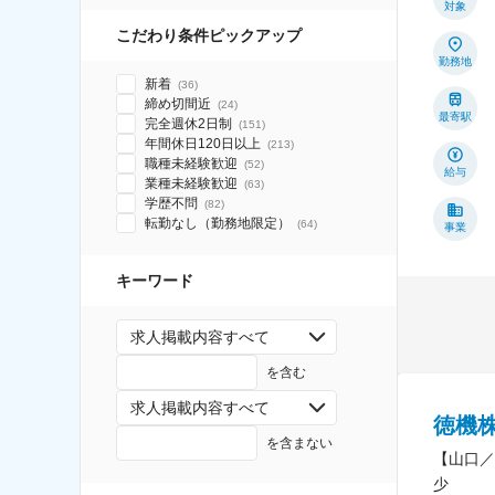
対象
こだわり条件ピックアップ
勤務地
新着
(
36
)
締め切間近
(
24
)
最寄駅
完全週休2日制
(
151
)
年間休日120日以上
(
213
)
職種未経験歓迎
(
52
)
給与
業種未経験歓迎
(
63
)
学歴不問
(
82
)
転勤なし（勤務地限定）
(
64
)
事業
キーワード
求人掲載内容すべて
を含む
求人掲載内容すべて
徳機
を含まない
【山口／
少