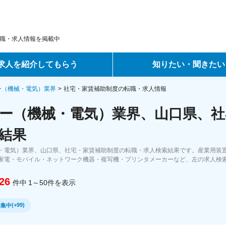
職・求人情報を掲載中
求人を紹介してもらう
知りたい・聞きたい
ントサービス
転職ノウハウ
ー（機械・電気）業界
社宅・家賃補助制度の転職・求人情報
ー（機械・電気）業界、山口県、社
サービス
データで見る転職
結果
ーエージェントサービス
コラム・インタビュー
・電気）業界、山口県、社宅・家賃補助制度の転職・求人検索結果です。産業用装
家電・モバイル・ネットワーク機器・複写機・プリンタメーカーなど、左の求人検
転職Q&A
26
件中
1～50
件
を表示
(
+99
)
募集中