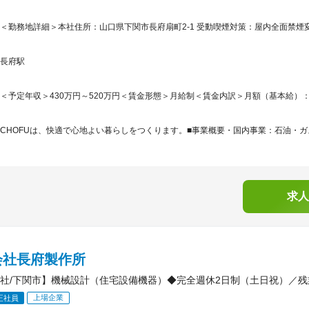
＜勤務地詳細＞本社住所：山口県下関市長府扇町2-1 受動喫煙対策：屋内全面禁
長府駅
＜予定年収＞430万円～520万円＜賃金形態＞月給制＜賃金内訳＞月額（基本給）：250,0
CHOFUは、快適で心地よい暮らしをつくります。■事業概要・国内事業：石油・ガス
求人
会社長府製作所
社/下関市】機械設計（住宅設備機器）◆完全週休2日制（土日祝）／残業
上場企業
正社員