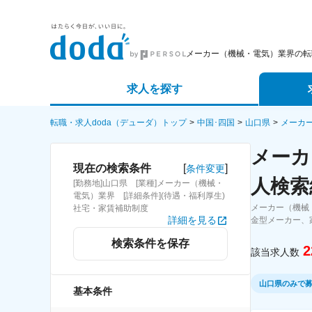
メーカー（機械・電気）業界の転
求人を探す
詳細条件から探す
エージェ
転職・求人doda（デューダ）トップ
中国･四国
山口県
メーカ
メーカ
新着求人から探す
スカウト
[
]
現在の検索条件
条件変更
人検索
[勤務地]山口県 [業種]メーカー（機械・
求人特集から探す
パートナ
電気）業界 [詳細条件](待遇・福利厚生)
メーカー（機械
社宅・家賃補助制度
詳細を見る
金型メーカー、
検索条件を保存
2
該当求人数
山口県のみで
基本条件