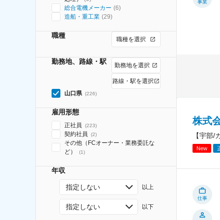
事業
総合電機メーカー
(
6
)
造船・重工業
(
29
)
職種
職種を選択
勤務地、路線・駅
勤務地を選択
路線・駅を選択
山口県
(
226
)
雇用形態
株式会
正社員
(
223
)
契約社員
【宇部/
(
2
)
その他（FCオーナー・業務委託な
New
ど）
(
1
)
年収
指定しない
以上
仕事
指定しない
以下