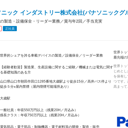
ニック インダストリー株式会社(パナソニックグル
の製造・設備保全・リーダー業務／賞与年2回／手当充実
正社員
世界トッ
世界的シェアを誇る車載デバイスの製造／設備保全／リーダー業務
最先端の
世界トッ
【経験者歓迎】製造業、生産設備に関するご経験／機械または電気に関す
じめとし
る基礎知識のある方
を保有し
山口県山口市朝田作田口1285番地大歳駅より徒歩15分／高井バス停より
つです。
徒歩５分※屋内禁煙（屋内喫煙可能場所あり）
高まって..
大歳駅
一般社員：年収550万円以上（残業20H／月込み）
係長クラス：年収750万円以上（残業20H／月込み）
電気部品・電子部品・制御機器・電子材料等の開発・製造・販売