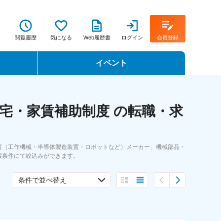
閲覧履歴
気になる
Web履歴書
ログイン
会員登録
イベント
転職イベント・転職セミナー
宅・家賃補助制度 の転職・求
転職フェア
転職セミナー動画
置（工作機械・半導体製造装置・ロボットなど）メーカー、機械部品・
索条件にて絞込みができます。
条件で並べ替え