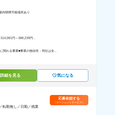
：屋内喫煙可能場所あり
81円～388,239円...
関わる事業■事業の独自性：同社は全...
詳細を見る
気になる
応募依頼する
（エージェントサービス）
日／転勤無し／日勤／残業