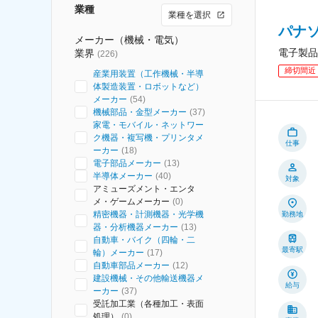
業種
業種を選択
パナソ
メーカー（機械・電気）
電子製品
業界
(
226
)
締切間近
産業用装置（工作機械・半導
体製造装置・ロボットなど）
メーカー
(
54
)
機械部品・金型メーカー
(
37
)
家電・モバイル・ネットワー
ク機器・複写機・プリンタメ
仕事
ーカー
(
18
)
電子部品メーカー
(
13
)
半導体メーカー
(
40
)
対象
アミューズメント・エンタ
メ・ゲームメーカー
(
0
)
精密機器・計測機器・光学機
勤務地
器・分析機器メーカー
(
13
)
自動車・バイク（四輪・二
最寄駅
輪）メーカー
(
17
)
自動車部品メーカー
(
12
)
建設機械・その他輸送機器メ
給与
ーカー
(
37
)
受託加工業（各種加工・表面
処理）
(
0
)