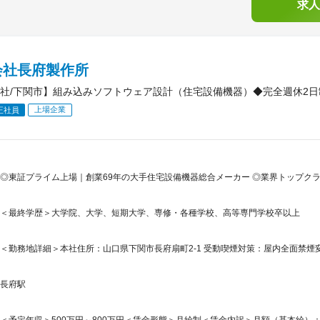
求人
会社長府製作所
社/下関市】組み込みソフトウェア設計（住宅設備機器）◆完全週休2日
上場企業
正社員
◎東証プライム上場｜創業69年の大手住宅設備機器総合メーカー ◎業界トップクラ
＜最終学歴＞大学院、大学、短期大学、専修・各種学校、高等専門学校卒以上
＜勤務地詳細＞本社住所：山口県下関市長府扇町2-1 受動喫煙対策：屋内全面禁
長府駅