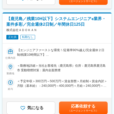
（エージェントサービス）
・システムアップデート
・システム改修
■働き方の魅力：
【鹿児島／残業10H以下】システムエンジニア※業界・
・転勤無で地元に腰を据えて働くことができる！
案件多彩／完全週休2日制／年間休日125日
・大手G会社で安定性◎
・残業10H以下でワークライフバランスを保てる
株式会社ＡＤＯＫＡＮ
正社員
転勤なし
■組織構成：
鹿児島拠点は20代～50代の3名が所属しております。
【エンジニアファーストな環境！/定着率90%越え/完全週休２日
■（株）ビジネスブレイン太田昭和と（株）NTTデータイントラマ
制/残業10時間以下】
ートの資本が入った兄弟会社の（株）BBSマネージドサービスに
仕事内容
在籍出向となります。客先常駐ではなく、自社内での作業となり
■魅力点
＜勤務地詳細＞当社お客様先（鹿児島県）住所：鹿児島県鹿児島
ます。
当社社長はエンジニア出身で、当時の経験からエンジニアがイキ
市 受動喫煙対策：屋内全面禁煙
・出向先企業：株式会社BBSマネージドサービス
イキと働く職場づくりを大切にしています。スキルアップを通じ
勤務地
・勤務地：鹿児島県鹿児島市中央町11番地 鹿児島中央ターミナル
て仕事本来の楽しさを知り、円滑なコミュニケーションがとれる
ビル
＜予定年収＞300万円～500万円＜賃金形態＞月給制＜賃金内訳＞
仲間に囲まれながら、自分の頑張りが正しく評価される「居心地
・事業内容：マネージドサービス事業、ITソフトウェア開発事業
月額（基本給）：240,000円～400,000円＜月給＞240,000円～
の良い職場」を実現しています。そのため、直近数年で離職され
給与
400,000円＜昇給有無＞有＜残業手当＞有＜給与補足＞経験、ス
た方は1名だけと定着率90％超を誇ります！
変更の範囲：会社の定める業務
キル、年齢を考慮の上、当社規定により決定します。賃金はあく
例えば…
までも目安の金額であり、選考を通じて上下する可能性がありま
・成長環境：案件にアサインする際にはエンジニアのキャリアを
す。月給(月額)は固定手当を含めた表記です。
第一に考え、身に付くスキル／アサイン期間／職場環境などの条
応募依頼する
気になる
件面も踏まえて、「なぜ、この案件に参画してほしいのか」まで
（エージェントサービス）