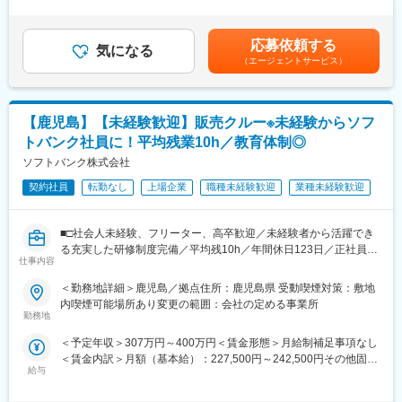
足＞※当社規定により、経験、スキル等を考慮し決定させていただ
ドキュメントを扱うあらゆる業界と部門にリーチできる顧客基盤
・営業と同行し、お客様の業務内容や課題を理解
きます。■昇給：年1回■賞与：年2回（7月、12月）賃金はあくま
を活かし、アナログとデジタルの接続などの独自技術と他社のソ
・課題解決に向けた最適ソリューション提案
でも目安の金額であり、選考を通じて上下する可能性がありま
リューションを組み合わせ、当社にしかできない提案が可能で
応募依頼する
・要件定義からシステムやサービスの設計・構築、導入、保守・
気になる
す。月給(月額)は固定手当を含めた表記です。
す。幅広い顧客基盤からアプローチし、競合他社が踏み込めてい
（エージェントサービス）
運用に至るまで一連のプロジェクトの進捗管理、課題管理
ない領域にも裁量を持って効率的かつ創造的な働き方を実現でき
ます。
【ソリューション事例】
製造：生産見える化
変更の範囲：会社の定める業務
【鹿児島】【未経験歓迎】販売クルー※未経験からソフ
金融：金融事務デジタル化
トバンク社員に！平均残業10h／教育体制◎
公共：電子申請
その他：ネットワーク・サーバー等や電帳法、文書管理等
ソフトバンク株式会社
★新しい技術分野も活用し、お客様の課題に合わせた最適なソリ
契約社員
転勤なし
上場企業
職種未経験歓迎
業種未経験歓迎
ューションを提供します。
ソリューション一覧：https://www.fujifilm.com/fb/solution
■□社会人未経験、フリーター、高卒歓迎／未経験者から活躍でき
■働き方
る充実した研修制度完備／平均残10h／年間休日123日／正社員登
・全社平均残業時間：約20時間/月
仕事内容
用制度(年間100名以上の正社員化実績)があり、総合職として通信
・在宅勤務は週2回利用可となります。
事業以外でも活躍している方多数□■
＜勤務地詳細＞鹿児島／拠点住所：鹿児島県 受動喫煙対策：敷地
・エリア限定採用のため、都道府県をまたいだ転勤はございませ
内喫煙可能場所あり変更の範囲：会社の定める事業所
ん。（社内公募や本人希望による異動の可能性はあり）
■業務内容
勤務地
※自社でも業務改革、プロセス効率化、働き方改革に取り組んでい
家電量販店、モール型店舗内のソフトバンク取扱いコーナーに
ます。
＜予定年収＞307万円～400万円＜賃金形態＞月給制補足事項なし
て、携帯電話を中心とした商材・各サービスの提案等を担当頂き
＜賃金内訳＞月額（基本給）：227,500円～242,500円その他固定
ます。
■求人の魅力
給与
手当/月：4,000円＜月給＞231,500円～246,500円＜昇給有無＞有
■業務の特徴
入社後すぐにもしくは近い将来、大型案件のプロジェクトに携わ
＜残業手当＞有＜給与補足＞※上記は予定年収のため異なる場合が
店頭で使う販促ツール作成や、店頭キャンペーン企画などに積極