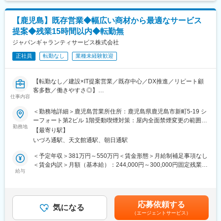
す。月給(月額)は固定手当を含めた表記です。
◇働き方
・「ODPS」をはじめとするクラウド型生産管理システムの開
フルフレックス（コアタイムなし）・リモートワーク可
発・改善
残業月平均13時間／完全週休2日制（土日祝）
【鹿児島】既存営業◆幅広い商材から最適なサービス
・自社工場等で使用する生産管理システムの機能追加・改修
ライフステージに応じた柔軟な働き方が可能です。
提案◆残業15時間以内◆転勤無
ECサイトと生産管理システムが連携しているため、ユーザー体験
ジャパンギャランティサービス株式会社
の向上だけでなく、注文後の加工・生産・出荷まで含めた業務効
変更の範囲：会社の定める業務
正社員
転勤なし
業種未経験歓迎
率化にも関わることができます。
日々の機能追加や既存機能の改修に加え、新たなサービスの企
【転勤なし／建設×IT提案営業／既存中心／DX推進／リピート顧
画・開発にも積極的に取り組んでおり、自社サービスの成長に継
客多数／働きやすさ◎】
続的に関われるポジションです。
仕事内容
ITを通じて建設現場の課題解決に貢献。U・Iターンを歓迎し、熊
＜勤務地詳細＞鹿児島営業所住所：鹿児島県鹿児島市新町5-19 シ
本で腰を据えて働きながら新たなキャリアを築けるポジションで
ーフォート第2ビル 1階受動喫煙対策：屋内全面禁煙変更の範囲：
変更の範囲：会社の定める業務
す。
勤務地
会社の定める事業所
【最寄り駅】
いづろ通駅、天文館通駅、朝日通駅
■業務内容
建設会社・設備会社の現場事務所に対し、クラウドカメラや
＜予定年収＞381万円～550万円＜賃金形態＞月給制補足事項なし
iPad、サイネージなどのIT機器を組み合わせたソリューション提
＜賃金内訳＞月額（基本給）：244,000円～300,000円固定残業手
案を担当します。まずは既存顧客からの問い合わせ対応や、現場
給与
当/月：32,000円～60,000円（固定残業時間20時間0分/月）超過し
の状況ヒアリングを通じてニーズを把握。工期や人員状況に応じ
た時間外労働の残業手当は追加支給＜月給＞276,000円～360,000
た最適な機器構成を提案し、受注後は納品・設置後のフォローま
円（一律手当を含む）＜昇給有無＞有＜残業手当＞有＜給与補足
で関与します。
＞※給与詳細は、経験や能力を考慮のうえ決定※20時間を超える時
応募依頼する
主な交渉相手は現場所長で、業務効率化や省人化といったテーマ
気になる
間外労働は追加で支給※時間外労働の有無に関わらず、20時間分
（エージェントサービス）
に直接向き合います。既存顧客への継続提案や次回案件の情報収
を固定残業代として支給■昇給：年1回（7月）■賞与：年2回（7