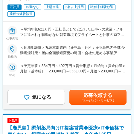
正社員
転勤なし
上場企業
5名以上採用
職種未経験歓迎
業種未経験歓迎
～平均年収621万円・正社員として安定した仕事への就業・ノル
マに追われず転勤がない就業環境でプライベートと仕事の両立が
仕事内容
できる環境～
＜勤務地詳細＞九州本部管内（鹿児島）住所：鹿児島県内全域 受
■業務概要
動喫煙対策：屋内全面禁煙変更の範囲：会社の定める事業所
機械警備サービスに携わるスタッフを「ビートエンジニア
勤務地
（BE）」と呼んでいます。
＜予定年収＞334万円～492万円＜賃金形態＞月給制＜賃金内訳＞
ご契約先に設置された防犯センサーが異常を検知した際や、火災
月額（基本給）：233,000円～356,000円＜月給＞233,000円～
信号、救急信号を受信した際に、コントロールセンターの指示で
給与
356,000円＜昇給有無＞有＜残業手当＞有賃金はあくまでも目安
いち早く現地に駆けつけ、安全を確保するのが主な役割です。社
の金額であり、選考を通じて上下する可能性があります。月給(月
会の安心を守り、お客様と顔を合わせるセコムの最前線の仕事で
額)は固定手当を含めた表記です。
す。
被害の拡大防止や未然の防止が目的のため危険を冒すことはござ
応募依頼する
気になる
いません。
（エージェントサービス）
■業務詳細
・駆け付け対処：個人宅やATM、交通事故現場へ駆けつけての一
NEW
次対応。
・保守点検：センサーや電池の交換。
【鹿児島】調剤薬局向けIT提案営業◆医療×IT◆価格で
・その他：緊急対処、巡回、警備強化の提案等