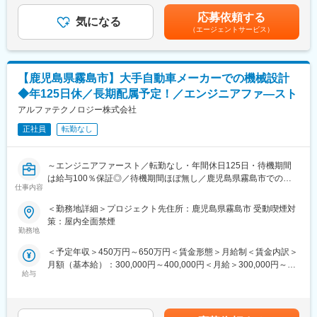
休みが取得できる環境を整えています。
☆1年目から年収500万円を目指せる！
早いため翌月の給与には歩合が反映）■賞与：有（年2回）■昇
応募依頼する
└透明な評価制度・昇格基準を設け、自身の結果が正当に給与や
気になる
給：随時【年収例】490万円／入社1年目・メンバー600万円／入
◎営業・技術リーダーの密な連携
（エージェントサービス）
役職に繋がります。営業未経験×入社後3ヶ月目で月給45万円の実
社2年目・アシスタントマネージャー1100万円／入社5年目・マネ
・技術、営業の各リーダークラスが密に連携し、成長できる環境
績もあり。
ージャー賃金はあくまでも目安の金額であり、選考を通じて上下
づくりを続け、技術者一人ひとりのスキルアップをサポートしま
☆生活費用に不安のある方は社員寮の利用可！
する可能性があります。月給(月額)は固定手当を含めた表記です。
す。
└希望者は家賃・光熱費など会社負担での共同生活も可能です
【鹿児島県霧島市】大手自動車メーカーでの機械設計
☆出張も楽しめる！
◆年125日休／長期配属予定！／エンジニアファ―スト
◎チームアサインを実施
└月2回（5日～12日間）程度の全国出張は旅行気分で楽しめます
・経験の浅い方が客先へ行く際は、少なくとも2名以上のチームで
アルファテクノロジー株式会社
就業します。当社の社員と客先に行くので安心です。
【具体的な業務内容】
正社員
転勤なし
・商業施設内のイベント会場にブースを設営
◎引越費用・入社初期費用を会社が全額サポート
・2～6名のチームでブースを盛り上げ、お客様へのお声がけ・プ
・初期アサインが少し遠方の場合で引っ越しが必要な時も当社は
ラン提示・契約まで対応
～エンジニアファースト／転勤なし・年間休日125日・待機期間
全額サポートさせていただいております。エンジニアの成長を第1
・終了後、チームで1日の振り返りや改善点の共有 など
は給与100％保証◎／待機期間ほぼ無し／鹿児島県霧島市での長
に考えているためサポートできる点はとことんサポートをしてい
※ノルマというより「個人目標・チーム目標」を設定し、達成に向
仕事内容
期アサイン／設計経験を活かし、キャリアアップを目指せる～
ます。
けてチームで試行錯誤していくスタイルです。
＜勤務地詳細＞プロジェクト先住所：鹿児島県霧島市 受動喫煙対
※一人での営業ではなくチームでの営業なので未経験でも安心です
◇勤務地の希望やワークライフバランス、希望プロジェクトのア
変更の範囲：無
策：屋内全面禁煙
サインを最大現実現できるよう運営しています
勤務地
【教育環境】
◇チーム単位の配属なので、リーダー経験を積みやすい環境です
（1）会社の圧倒的実績
＜予定年収＞450万円～650万円＜賃金形態＞月給制＜賃金内訳＞
全国代理店売り上げランキングにて、参加代理店約100社中、同
月額（基本給）：300,000円～400,000円＜月給＞300,000円～
■業務内容：プロジェクト例
社は例年トップ3内にランクイン。
給与
400,000円＜昇給有無＞有＜残業手当＞有＜給与補足＞※給与は下
大手自動車メーカー内にてCADを使用した自動車設計業務をお任
個人成績としても参加者約1000人中トップ15に8人の同社の社員
限スタートではなく、二次面接にて経験・学習状況をもとに技術
せします。
がランクイン。そういった社員が各支店に在籍しているのでレベ
等級を判定し、等級に応じた給与レンジにより決定します。■昇
ルの高い営業スキルを身につけることができます。
給：年1回■賞与：年2回（計３カ月分※業績変動）待機期間中も給