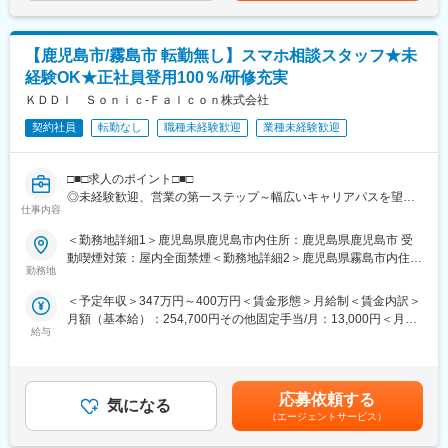
を説明し納得できたらアサインします。
・コミュニケーション重視：1on1やランチMTGなど、個別のコミ
ュニケーションを大切にし、メンバーとの信頼関係を築いていま
【鹿児島市/霧島市 転勤無し】スマホ相談スタッフ★未
す。
・柔軟な働き方：案件の納期設定へも特別な配慮があり、月残業
経験OK★正社員登用100％/研修充実
平均10h以下、リモート可などワークライフバランスを重視され
ＫＤＤＩ Ｓｏｎｉｃ‐Ｆａｌｃｏｎ株式会社
た就業環境を整えています。
■業務内容
契約社員
転勤なし
職種未経験歓迎
業種未経験歓迎
請負開発、客先常駐型開発によるシステム開発、運用支援業務な
どを中心に、多様なニーズに対応する当社でSEとして一部上場企
□■□求人のポイント□■□
業の大規模プロジェクトにて、提案、要件定義からテスト、リリ
◎未経験歓迎、営業の第一ステップ～幅広いキャリアパスを望め
ース、運用保守の全ての工程における開発作業を実施していただ
仕事内容
る～
きます。※客先常駐作業となります。【変更の範囲：会社の定める
◎ご自宅から通える範囲での配属、転勤無し！
業務】
＜勤務地詳細1＞鹿児島県鹿児島市内住所：鹿児島県鹿児島市 受
◎正社員登用率100％！資格手当ありで着実にステップアップで
■案件情報
動喫煙対策：屋内全面禁煙＜勤務地詳細2＞鹿児島県霧島市内住
きる！
金融、交通、製造、通信等の幅広い業種で、SE・PGとして要件
勤務地
所：鹿児島県霧島市 受動喫煙対策：屋内全面禁煙変更の範囲：本
◎好奇心と成長欲があり、人を喜ばせることに喜びを感じる方歓
定義、設計、開発のいずれにも関われるため、経験を活かして働
文参照
＜予定年収＞347万円～400万円＜賃金形態＞月給制＜賃金内訳＞
迎！
くことができます。また上場企業のシステム開発や大手メーカー
月額（基本給）：254,700円その他固定手当/月：13,000円＜月給
の商品開発にもチャレンジできます。（以下プロジェクト例）
給与
＞267,700円＜昇給有無＞無＜残業手当＞有＜給与補足＞※上記年
■業務内容：
・日本を代表する某ポータルサイト（ショッピングページや、ビ
収には10時間/月の残業代を含みます。※別途、販売手当・資格手
量販店に来店されるお客様に対し、携帯電話・スマートフォン、
ッグデータの活用サービスの開発）
当・役割手当(2年目以降)・インセンティブが支給されます。賃金
その他様々なサービスの提案販売を行っていただきます。携帯電
・高速道路の基幹システム（販売管理／会計システム、工程管
はあくまでも目安の金額であり、選考を通じて上下する可能性が
話・スマートフォン以外にもお客様の生活に関わる商材を幅広く
理）
応募依頼する
気になる
あります。月給(月額)は固定手当を含めた表記です。
扱っており、提案力や営業力を磨くことが可能です。
・日本を代表する物流会社の社内システムの開発
（エージェントサービス）
・大手電機メーカーの電力システムの組込開発