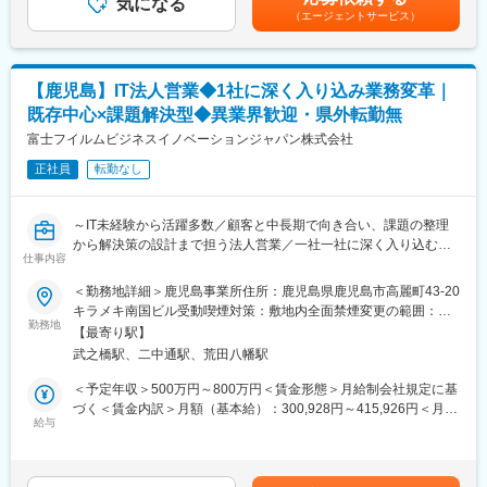
気になる
全額会社負担です。
おりません。賞与年2回（社内規定あり）、昇給年1回。時間外手
作業が向いている」そんな方にピッタリです！
（エージェントサービス）
◎月1回、2泊3日は帰省することが出来ます。帰省の際の交通費
当は100％別途支給。賃金はあくまでも目安の金額であり、選考
は全額負担させていただきます。
を通じて上下する可能性があります。月給(月額)は固定手当を含め
★当社では未経験スタートの先輩が7割以上！
た表記です。
アパレル店員、事務職、不動産営業、製造など異業種出身も多
変更の範囲：本文参照
【鹿児島】IT法人営業◆1社に深く入り込み業務変革｜
数！
既存中心×課題解決型◆異業界歓迎・県外転勤無
【具体的には】
富士フイルムビジネスイノベーションジャパン株式会社
■スケジュールの調整・管理（予定通り進んでいるかの確認）
■関係者との連絡（メール・電話での調整、打ち合わせ準備）
正社員
転勤なし
■進捗の記録（写真撮影・データ整理など）
■書類作成・データ入力（報告書、各種申請書類など）
～IT未経験から活躍多数／顧客と中長期で向き合い、課題の整理
■CADを使用した図面の作成・修正
から解決策の設計まで担う法人営業／一社一社に深く入り込むか
■備品や資料の準備、メンバーのサポート
仕事内容
らこそ、営業としての思考力と裁量が磨かれる環境／リモート勤
※いきなり難しいことはお任せしません。
務可◎～
できることから少しずつ覚えればOKです！
＜勤務地詳細＞鹿児島事業所住所：鹿児島県鹿児島市高麗町43-20
キラメキ南国ビル受動喫煙対策：敷地内全面禁煙変更の範囲：会
◎ 強い顧客基盤を持ち、地域企業の業務改善・DXを継続的に支援
■入社後の流れ
勤務地
社の定める事業所（リモートワーク含む）
【最寄り駅】
◎ 一社一社を深く任され、自社・他社商材を組み合わせた提案設
入社後はプロジェクト先へ配属となり、先輩がしっかりフォロ
武之橋駅、二中通駅、荒田八幡駅
計が可能
ー。
◎ 商材に依存しない思考力・提案力が身につき、市場価値向上を
最初はデータ入力や書類整理、日程確認、関係者への連絡（テン
＜予定年収＞500万円～800万円＜賃金形態＞月給制会社規定に基
目指せる
プレあり）など、できることからスタート。
づく＜賃金内訳＞月額（基本給）：300,928円～415,926円＜月給
慣れてきたらスケジュール調整やCADを用いての作図などへステ
給与
＞300,928円～415,926円＜昇給有無＞有＜残業手当＞有＜給与補
【職務概要】
ップアップできます。
足＞■昇給：年1回■賞与：年2回（7月、12月）※過去実績…平均約
担当するのは、地域を代表する企業や公共機関となります。
分からないことはその場で確認でき、未経験からでも着実に成長
4ヶ月分賃金はあくまでも目安の金額であり、選考を通じて上下す
複合機を起点とした強固な顧客接点を活かしながら、業務プロセ
できる環境です。