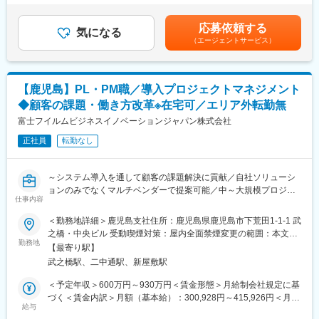
（1）お客様の業務を深く理解し要件定義、PM/PL の業務を担う
年1回■賞与：年2回（7月、12月）※過去実績…平均約4ヶ月分賃金
・クライアントとの定期的なミーティングを通じて、進捗状況や
（2）自社/他社製品を問わず地域のお客様の課題に応じた最適ソ
はあくまでも目安の金額であり、選考を通じて上下する可能性が
問題点報告
応募依頼する
リューション提案支援と構築を担う
気になる
あります。月給(月額)は固定手当を含めた表記です。
・チームメンバーと連携し、プロジェクトを納期通りに進めるサ
（エージェントサービス）
（3）システムやサービスの設計・構築・保守・運用の業務に携わ
ポート
り特定技術や領域を強みとして磨いていく
※積極的な行動と成果が評価される評価制度です。毎年上司と将来
なりたい姿/目標を話す機会もあり、成長支援をしてくれる組織風
■社内雰囲気・カルチャー：
【鹿児島】PL・PM職／導入プロジェクトマネジメント
土があります。
直近１～2年、中途で入社された方は異業種の方々が多く、社内文
◆顧客の課題・働き方改革※在宅可／エリア外転勤無
化が良い方向で変わり始めています。
■業務内容
富士フイルムビジネスイノベーションジャパン株式会社
鹿児島本社は60名／年齢層も20後半～30前半／平均年齢35歳／男
営業と同行し、お客様の業務内容や課題を理解し、最適ソリュー
性7割/女性3割となっています。
正社員
転勤なし
ション提案に向けて、要件定義からシステムやサービスの
設計・構築、導入（必要に応じてベンダーへ依頼しコントロー
■中途入社者コメント：
ル）保守・運用（サービスエンジニアへ連携）を担当します。
社内の風通しがよく、意見が言いやすい会社です。社員同士も仲
～システム導入を通して顧客の課題解決に貢献／自社ソリューシ
自分が携わった仕事やシステムがお客様にどのように活用され、
が良く、そして高い技術を持つ社員も多いです。お互いに気にか
ョンのみでなくマルチベンダーで提案可能／中～大規模プロジェ
働き方や業務課題を改善できたか、ほぼ1時請けのため、お客様の
仕事内容
けて、声をかけたり、相談したりするので仕事のしやすい環境と
クトのPL・PM業務／顧客と深く関わり一体となって達成感を味
感謝の声を直接感じられる業務です。
なっています。
わえる～
＜勤務地詳細＞鹿児島支社住所：鹿児島県鹿児島市下荒田1-1-1 武
之橋・中央ビル 受動喫煙対策：屋内全面禁煙変更の範囲：本文参
■詳細内容
変更の範囲：会社の定める業務
■業務内容
勤務地
照
担当業界：製造、金融、流通サービス、官公庁/公共、医療など
【最寄り駅】
中規模案件及び高難易度/大型プロジェクトにおいて、構成する各
担当顧客：5～7 件程度（支社によって変動あり）
武之橋駅、二中通駅、新屋敷駅
領域の技術リーダー・メンバー、社内のシステムエンジニアとの
ソリューション事例：https://fujifilm-
協働に留まらず、社外パートナー企業との連携・協業により、
＜予定年収＞600万円～930万円＜賃金形態＞月給制会社規定に基
businessinnovation.saiyo.jp/solution/
QCDをコントロールしながら、プロジェクトリードして頂きま
づく＜賃金内訳＞月額（基本給）：300,928円～415,926円＜月給
す。
給与
＞300,928円～415,926円＜昇給有無＞有＜残業手当＞有＜給与補
■ポジションの魅力
【業務詳細】