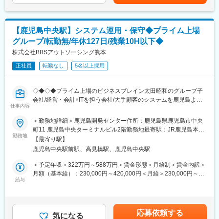
て上下する可能性があります。月給(月額)は固定手当を含めた表記
「新しいシステムでお客様に感動していただく」をモットーに、
です。
（3） 医療×ITという成長市場
「業界で本当に求められているシステムづくり」にこだわり続
医療業界 × DXは今後も確実に拡大。
け、数々の業界に貢献するシステム開発に携わってきました。
2025年より医療DXを牽引するカケハシグループに参画し
【鹿児島中央駅】システム運用・保守◆プライム上場
特に美容業界向けPOSレジシステムの開発に力を入れており、ユ
さらに安定性と成長性を兼ね備えたフェーズです。
グループ/転勤無/年休127日/残業10H以下◆
ーザーからユーザーへと紹介でシステムを広げていただき、ユー
ザー数は30年で4000店舗へと成長を遂げています。
株式会社BBSアウトソーシング熊本
■入社後の流れ
開発から営業、サポートまで全て自社で一貫して行っていること
入社後は研修や同行訪問を通じて、薬局業務や商品知識を基礎か
正社員
転勤なし
5名以上採用
で、他社にはないスピードでのバージョンアップを次々と実現！
ら習得。
2016年からは海外展開がスタートさせ、国内のPOSレジシステム
半年～1年ほどで安定して成果を出せる状態を目指します。難易度
を各国にフィットさせて提供しています。
の高い案件は拠点長や他拠点と連携し、チームで対応します。
◇◆◇◆プライム上場のビジネスブレイン太田昭和のグループ子
国内同様に国外でも顧客を増やしており、今後の成長が見込める
会社/経営・会計×ITを担う会社/大手顧客のシステムを鹿児島より
事業となりつつあります。
仕事内容
■鹿児島支店の体制
バックアップするポジション/スキルアップ・キャリアアップ可能
支店長、営業1名、インストラクター1名（２名体制に向けて募集
な環境/ワークライフバランス充実！ ◆◇◆◇
＜勤務地詳細＞鹿児島開発センター住所：鹿児島県鹿児島市中央
中）、フィールドサポート1名
町11 鹿児島中央ターミナルビル2階勤務地最寄駅：JR鹿児島本線
■業務概要：
勤務地
／鹿児島中央駅受動喫煙対策：屋内全面禁煙変更の範囲：無
【最寄り駅】
変更の範囲：会社の定める業務
大手ソフトウェアメーカーやSIerからの委託を受け、以下のよう
鹿児島中央駅前駅、高見橋駅、鹿児島中央駅
な運用・保守業務に従事していただきます。
＜予定年収＞322万円～588万円＜賃金形態＞月給制＜賃金内訳＞
■業務内容
月額（基本給）：230,000円～420,000円＜月給＞230,000円～
・ユーザからの問合せ対応
給与
420,000円＜昇給有無＞有＜残業手当＞有＜給与補足＞・前職、
・仕様調査
経験、能力を考慮の上、規定により優遇・給与改訂(4月)、賞与年
・障害対応
2回(4月、10月/前年実績2~3ヶ月)賃金はあくまでも目安の金額で
・サーバ構築・アップデート
あり、選考を通じて上下する可能性があります。月給(月額)は固定
応募依頼する
・ミドルウェア構築・アップデート
気になる
手当を含めた表記です。