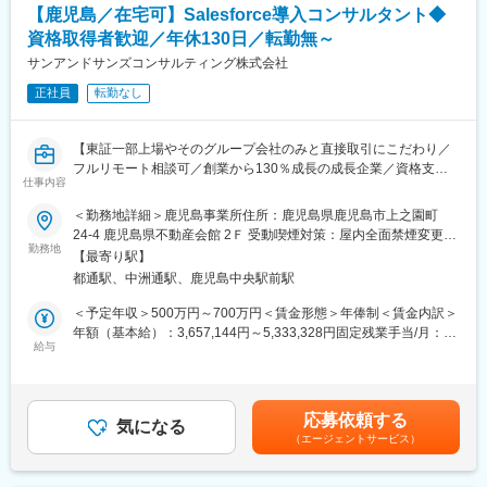
手当を含めた表記です。
【鹿児島／在宅可】Salesforce導入コンサルタント◆
や技能を学び、セキュリティのプロフェッショナルとしての基本
・調剤薬局へのレセコン・関連システム提案
を身に付けられます。
・新規／既存顧客への訪問
資格取得者歓迎／年休130日／転勤無～
・業務フロー・経営課題・将来構想のヒアリング
サンアンドサンズコンサルティング株式会社
■働き方
・課題整理・要件定義・ソリューション提案
勤務例：
正社員
転勤なし
・見積作成／契約対応／導入スケジュール調整
月：日勤、火：日勤、水：日勤、木：休、金：夜勤、土：夜勤明
・インストラクター・サポート部門との連携
け休み、日：休
・導入後フォロー・追加提案
【東証一部上場やそのグループ会社のみと直接取引にこだわり／
週平均労働時間39時間と働きやすい環境です。
・顧客の声を社内へ共有し、製品改善に反映
フルリモート相談可／創業から130％成長の成長企業／資格支援
※原則夜勤は連続2日まで
仕事内容
制度充実／年休130日】
＼このポジションの魅力／
変更の範囲：会社の定める業務
（1） 価格勝負ではない、顧客志向の営業
＜勤務地詳細＞鹿児島事業所住所：鹿児島県鹿児島市上之園町
■概要
・「安いから」ではなく、使いやすい・続けやすい・安心できる
24-4 鹿児島県不動産会館 2Ｆ 受動喫煙対策：屋内全面禁煙変更の
株式会社セールスフォース・ジャパン認定コンサルティングパー
勤務地
で選ばれる
範囲：会社の定める事業所（リモートワーク含む）
【最寄り駅】
トナーの当社にて、Salesforce を中心とした IT システム導入に関
・九州エリアで30年。選ばれ続けてきた実績
都通駅、中洲通駅、鹿児島中央駅前駅
わるコンサルティングや活用支援をお任せいたします。
・丁寧なサポート体制が選ばれるポイント
＜予定年収＞500万円～700万円＜賃金形態＞年俸制＜賃金内訳＞
■鹿児島拠点立ち上げ背景
（2） 無理な新規開拓なし
年額（基本給）：3,657,144円～5,333,328円固定残業手当/月：
過去、鹿児島出身の社員から「鹿児島にIT企業が少なく、加えて
給与
・飛び込みだけに頼らず、すでに関係性のある薬局・紹介案件が
95,240円～198,400円（固定残業時間40時間0分/月）超過した時
直接取引を扱っている企業がないのでそういった環境を鹿児島に
中心
間外労働の残業手当は追加支給＜月額＞400,002円～642,844円
整えたい」といった声が上がり、共感した社長が事業所を設立。
・関係構築・提案にしっかり時間をかけられる環境
（12分割）（一律手当を含む）＜昇給有無＞有＜残業手当＞有＜
鹿児島でのIT発展を支援しています。
・達成可能性を考慮した目標設定
給与補足＞■年俸制賃金はあくまでも目安の金額であり、選考を通
応募依頼する
気になる
じて上下する可能性があります。月給(月額)は固定手当を含めた表
（エージェントサービス）
■業務詳細
（3） 医療×ITという成長市場
記です。
・Salesforceの各社向けカスタマイズ、要件定義・設計・構築・
医療業界 × DXは今後も確実に拡大。
運用保守
2025年より医療DXを牽引するカケハシグループに参画し