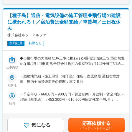
集が中心で、リピート受注が多い点が特徴。担当社数は約10社
月・12月支給）■決算賞与：年1回（4月支給）※現在＜25期連続＞
で、現場状況に応じて対応数が変動します。商談は対面訪問が基
支給中賃金はあくまでも目安の金額であり、選考を通じて上下す
本で社用車を使用し、現場理解を深めながら関係構築を進めてい
る可能性があります。月給(月額)は固定手当を含めた表記です。
【種子島】通信・電気設備の施工管理◆飛行場の建設
く役割です。
に携われる！／宿泊費は全額支給／車貸与／土日祝休
み
■業務の魅力
顧客と長期的に関わりながら信頼関係を築く営業スタイルです。
株式会社ネットアルファ
IT商材を通じて現場課題を具体的に改善する経験を積むことで、
契約社員
転勤なし
課題把握力や提案力が磨かれます。変化の続く建設DX領域で、継
続的に価値を提供できるスキルが身につきます。
◆◇飛行場の大規模なJV工事に携われる/通信設備施工管理/自然豊
■働く環境
かな環境/社用車貸与/全額会社負担の個室宿泊/月1回帰省可/月給
新拠点は少人数からスタート予定。近隣拠点の先輩社員が出張ベ
仕事内容
55万～/帰省の交通費支給/社用車貸与◇◆
ースでサポートに入り、連携しながら業務を進めます。入社後は
約3カ月のOJTを実施し、その後既存顧客を引き継ぎます。
＜勤務地詳細＞施工現場（種子島）住所：鹿児島県 受動喫煙対
官公庁や公共系事業者に向けて、情報通信コンサルティング事業
策：屋内全面禁煙変更の範囲：本文参照
を展開する当社にて、飛行場の通信・電気設備の施工管理として
勤務地
■働き方
ご活躍いただきます。
・年間休日125日
＜予定年収＞660万円～900万円＜賃金形態＞月給制＜賃金内訳＞
・残業月15時間以内
月額（基本給）：452,300円～616,900円固定残業手当/月：
■業務内容：【変更の範囲：会社の定める業務】
給与
97,700円～133,100円（固定残業時間30時間0分/月）超過した時
現在、種子島にて大規模な飛行場のJV工事が行われており、そち
■キャリアパス
間外労働の残業手当は追加支給＜月給＞550,000円～750,000円
らの通信設備の施工管理をお任せします。
まずは既存顧客対応を通じて知識と経験を蓄積し、拠点内での中
（一律手当を含む）＜昇給有無＞有＜残業手当＞有＜給与補足＞※
2026年の夏を目途に完成を目指しております。
核メンバーとして活躍。将来的には顧客基盤の拡大やチーム運営
経験・スキルによって給与額は変動いたします。賃金はあくまで
＜具体的には＞
応募依頼する
にも携わることが期待されます。
気になる
も目安の金額であり、選考を通じて上下する可能性があります。
・施工計画の作成／見直し
（エージェントサービス）
月給(月額)は固定手当を含めた表記です。