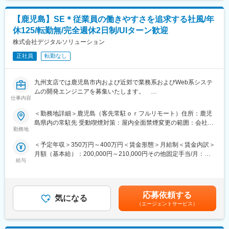
■商材：
・警備ロボット等、ロボットのシステム開発
携帯電話・スマートフォンやauひかり等の通信商材、でんき、au
※開発環境…言語：Java、C、C#、VB.net、PHP 他／OS：
【鹿児島】SE＊従業員の働きやすさを追求する社風/年
Pay、クレジットカード等
Windows、Linux、Unix 他／DB：Oracle、SQLserver、
PostgreSQL、MySQL 他
休125/転勤無/完全週休2日制/UIターン歓迎
■研修制度
株式会社デジタルソリューション
入社後5日間の研修がございます。店舗配属後はOJTにより１～３
か月程度先輩社員からのフォローがございます。ご本人のスキル
正社員
転勤なし
に応じてOJTの期間は前後します。
九州支店では鹿児島市内および近郊で業務系およびWeb系システ
■就業環境：
ムの開発エンジニアを募集いたします。
週休2日制の１か月ごとのシフト勤務制を導入※原則、火水が公休
仕事内容
日
■業務内容：
＜勤務地詳細＞鹿児島（客先常駐ｏｒフルリモート）住所：鹿児
具体的には、受託プロジェクトにご参画頂き、設計（基本・詳
■キャリアパス：
島県内の常駐先 受動喫煙対策：屋内全面禁煙変更の範囲：会社の
細）、製造、テスト（単体・結合）などをご担当いただきます。
（1）“販売正社員（無期）”採用制度
勤務地
定める事業所
有期契約の満了を迎える前に、販売正社員登用制度への応募を受
＜予定年収＞350万円～400万円＜賃金形態＞月給制＜賃金内訳＞
現在対応中の主なプロジェクトは以下の通りです（参考）。
付けます。
月額（基本給）：200,000円～210,000円その他固定手当/月：
・環境関連報告システム開発
販売のプロフェッショナルとして、地域に根付いた長期的な就業
給与
20,000円～40,000円＜月給＞220,000円～250,000円＜昇給有無
・映像ライブラリシステム開発
が可能です。
＞有＜残業手当＞有＜給与補足＞給与詳細は前職及び、年齢・経
・農業関連販売管理システム開発
（2）"基幹職正社員"任用制度
験・能力を考慮の上、決定します。■昇給：年1回（7月）■賞与：
・生産管理システム開発
契約社員/正社員に関わらず、優秀なチーフセールスアドバイザー
年2回（7,12月、平均2～4ヶ月分※前年度実績による）賃金はあく
は営業担当者へのキャリアアップもございます。
応募依頼する
気になる
までも目安の金額であり、選考を通じて上下する可能性がありま
■配属先情報：
早いと１～2年程で営業担当者になる方もいるためよりスピード感
（エージェントサービス）
す。月給(月額)は固定手当を含めた表記です。
九州支店 エンジニア 12 名、福岡 7 名、鹿児島 5 名、20～50 代
をもって正社員になれる制度です。
※現在鹿児島・福岡ともに半数以上がフルリモートで勤務していま