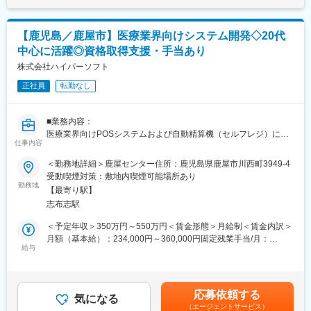
「今、なぜこのシステムが必要か？」を一緒に整理しながら提案
半年に1回（年2回）受験いただくことができ、
成の平均支給額：60,000円／年半期達成の支給実績：0～250,000
します。
全国で年間100名以上の方が正社員化されております。
円／年※直近年度、一般社員の実績賃金はあくまでも目安の金額で
あり、選考を通じて上下する可能性があります。月給(月額)は固定
【鹿児島／鹿屋市】医療業界向けシステム開発◇20代
■具体的な業務内容
■目標設定
手当を含めた表記です。
中心に活躍◎資格取得支援・手当あり
・調剤薬局へのレセコン・関連システム提案
ノルマはなく「販売実績やお客様満足度」に関する目標を設定い
・新規／既存顧客への訪問
株式会社ハイパーソフト
たします。
・業務フロー・経営課題・将来構想のヒアリング
販売目標は、チームとしての目標値が各クルーに分配される仕組
正社員
転勤なし
・課題整理・要件定義・ソリューション提案
みのため、チームで協力し合い達成していく文化がございます。
・見積作成／契約対応／導入スケジュール調整
その他、定性観点でも詳細に目標設定を行うため、ご自身が日々
・インストラクター・サポート部門との連携
業務で意識することを明確に定め、やりがいや達成感をもって働
■業務内容：
・導入後フォロー・追加提案
ける環境です。
医療業界向けPOSシステムおよび自動精算機（セルフレジ）に関
・顧客の声を社内へ共有し、製品改善に反映
仕事内容
する開発・保守全般に携わっていただきます。
■希望休取得
＜勤務地詳細＞鹿屋センター住所：鹿児島県鹿屋市川西町3949-4
＼このポジションの魅力／
シフト制のため、毎月シフト提出時に希望をご提示していただけ
■組織構成：
受動喫煙対策：敷地内喫煙可能場所あり
（1） 価格勝負ではない、顧客志向の営業
れば、比較的通りやすい環境です。（土日祝出社必須）
社員数56名（平均年齢約35歳）
勤務地
・「安いから」ではなく、使いやすい・続けやすい・安心できる
【最寄り駅】
で選ばれる
変更の範囲：会社の定める業務
志布志駅
■魅力
・九州エリアで30年。選ばれ続けてきた実績
・完全週休2日制（土日祝）、年末年始、夏季休暇を合わせて年間
＜予定年収＞350万円～550万円＜賃金形態＞月給制＜賃金内訳＞
・丁寧なサポート体制が選ばれるポイント
休日120日！もちろん年次有給休暇は別途付与ですので、実質年
月額（基本給）：234,000円～360,000円固定残業手当/月：
間130日以上休めます。
給与
36,000円～40,000円（固定残業時間20時間0分/月）超過した時間
（2） 無理な新規開拓なし
・20代から中心に活躍しています。また、女性の方でも安心して
外労働の残業手当は追加支給＜月給＞270,000円～400,000円（一
・飛び込みだけに頼らず、すでに関係性のある薬局・紹介案件が
子育てもできるよう積極的に産休と育児休業の取得を進めていま
律手当を含む）＜昇給有無＞有＜残業手当＞有＜給与補足＞※上記
中心
す。（育児休業実績：男性1名、女性3名）
年収は賞与を含んだ金額です。■賞与：年2回を含む（昨年度実
・関係構築・提案にしっかり時間をかけられる環境
応募依頼する
気になる
績：2.8ヵ月分） 賃金はあくまでも目安の金額であり、選考を通じ
・達成可能性を考慮した目標設定
（エージェントサービス）
■当社について：