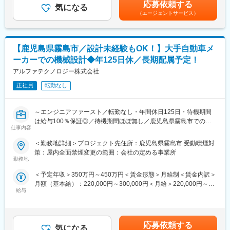
る可能性があります。月給(月額)は固定手当を含めた表記です。
応募依頼する
スの改善、ドキュメント利活用、コミュニケーション改革、DX推
気になる
（エージェントサービス）
進など、顧客の本質的な課題に向き合い続ける営業活動を行いま
■組織構成
す。
20代～50代まで幅広い年代の社員が在籍し、未経験からスタート
「何を売るか」ではなく、「どのように顧客の価値を高めるか」
した社員も多数活躍しています。
を起点に、マルチベンダーで最適解を設計・提案できる環境で
【鹿児島県霧島市／設計未経験もOK！】大手自動車メ
す。
■安心して働けるキャリア設計
ーカーでの機械設計◆年125日休／長期配属予定！
当社では、あなたの「得意」や「理想の働き方」に合わせて、"最
【具体的な業務内容】
アルファテクノロジー株式会社
短でのキャリアアップを設計します♪"
・既存顧客を中心としたアカウントマネジメント
雑談ベースで進める面接なので、まずは気軽に理想を聞かせてく
正社員
転勤なし
・顧客の事業環境、IR情報、現場の声を踏まえた課題仮説の立案
ださい！
・業務プロセス・ドキュメント活用状況の分析
・社内エンジニア／専門営業と連携した解決策の企画・提案
■就業環境
～エンジニアファースト／転勤なし・年間休日125日・待機期間
・見積・契約、導入後のフォロー・効果検証
年間休日125日以上、完全週休2日制（土日祝）、残業も月平均16
は給与100％保証◎／待機期間ほぼ無し／鹿児島県霧島市での長
・継続的な改善提案による信頼関係構築
時間程度と働きやすさを重視しています。各種手当や福利厚生も
仕事内容
期アサイン／CAD使用経験から設計業務へキャリアアップを叶え
充実しており、長期的に安心して働けます。
られる！／大手自動車メーカーでの就業～
＜勤務地詳細＞プロジェクト先住所：鹿児島県霧島市 受動喫煙対
【特徴】
策：屋内全面禁煙変更の範囲：会社の定める事業所
・自社製品に縛られない
変更の範囲：会社の定める業務
◇勤務地の希望やワークライフバランス、希望プロジェクトのア
勤務地
・「モノ＋コト」× マルチベンダーによる自由度の高い提案
サインを最大現実現できるよう運営しています
・提案～導入～定着まで一気通貫で関与
＜予定年収＞350万円～450万円＜賃金形態＞月給制＜賃金内訳＞
◇チーム単位の配属なので、未経験の方でも安心して就業できる
・営業自身が案件の起点となり、チームをリードするスタイル
月額（基本給）：220,000円～300,000円＜月給＞220,000円～
ようにフォロー体制を整えております。
・既存顧客の深耕営業：約80％／新規開拓：約20％
給与
300,000円＜昇給有無＞有＜残業手当＞有＜給与補足＞※給与は下
限スタートではなく、二次面接にて経験・学習状況をもとに技術
■業務内容：プロジェクト例
【ポジションの魅力】
等級を判定し、等級に応じた給与レンジにより決定します。■昇
大手自動車メーカー内にてCADを使用した自動車設計業務をお任
●顧客と深くつながる「圧倒的な接点力」
給：年1回■賞与：年2回（計３カ月分※業績変動）待機期間中も給
せします。
応募依頼する
複合機をパスポートに、業界・部門を問わず顧客と継続的な関係
気になる