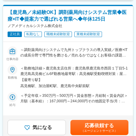
■業務詳細
・接客業務
【鹿児島／未経験OK】調剤薬局向けシステム営業◆医
・販促ツール作成（例：POP作成）
・店頭キャンペーン企画
療×IT◆提案力で選ばれる営業へ◆年休125日
・セールス向上に向けた各種プロモーション
ノアメディカルシステム株式会社
■入社後の流れ／研修
正社員
転勤なし
職種未経験歓迎
業種未経験歓迎
まず入社4日間ほど導入研修を実施いたします。
現場経験豊富な社員が研修講師を務め、基本的なビジネスマナー
～調剤薬局向けシステムで九州トップクラスの導入実績／医療×IT
や商材知識、店頭での立ち振る舞い等、実務に基づいた丁寧な指
の成長分野で専門性を磨ける／売れるかではなくお客様の課題に
導のもと、基礎的な内容から学んでいただきます。
仕事内容
向き合う営業～
その後は店舗配属となり、長年に渡るノウハウ等を凝縮した実践
形式のフォローアップ(OJT)研修や先輩社員とのロールプレイン
＜勤務地詳細＞鹿児島支店住所：鹿児島県鹿児島市西田１丁目5-1
◎ 顧客の課題に深く入り込む提案がしたい
グ、eラーニング研修等を通して、着実に成長できる環境をご用意
鹿児島高見橋ビル6F勤務地最寄駅：高見橋駅受動喫煙対策：屋内
◎ 法人・無形商材・IT営業の経験を積みたい
してます。
勤務地
全面禁煙変更の範囲：会社の定める事業所
【最寄り駅】
◎ 将来性のある業界（医療×IT）で腰を据えて働きたい
高見橋駅、加治屋町駅、鹿児島中央駅前駅
少しでも当てはまる方はぜひご応募ください！
■キャリアパス
まず1人前の接客技術を身に着けていただき、徐々に後輩指導やリ
＜予定年収＞350万円～500万円＜賃金形態＞月給制＜賃金内訳＞
■仕事について
ーダー業務もお任せいたします。
月額（基本給）：167,000円～244,000円その他固定手当/月：
調剤薬局向けにレセプトコンピュータ／クラウド薬歴などのITソ
さらに正社員登用後は店舗マネジメントやエリアマネジメント、
給与
11,000円固定残業手当/月：40,000円（固定残業時間30時間0分/月
リューション提案営業を行っていただきます。
ジョブポスティング制度を活用して営業企画やマーケティング、
～20時間0分/月）超過した時間外労働の残業手当は追加支給＜月
ノアメディカルシステムの営業は、単なる商品説明や物を売るだ
グループ企業でご活躍いただく等、多岐にわたるキャリアアップ
給＞218,000円～295,000円（一律手当を含む）＜昇給有無＞有＜
けの営業、ではなく
が目指せます。
残業手当＞有＜給与補足＞経験・能力などを考慮の上、当社規定
応募依頼する
経営や業務改善の相談相手になる営業です。
気になる
により優遇します■その他固定手当：勤続手当■昇給：年1回 3月■
（エージェントサービス）
薬局の業務フロー・経営課題を丁寧にヒアリングし、
■正社員登用制度
賞与：年2回 6月・12月 ※前年実績：4.6ヶ月■インセンティブ月達