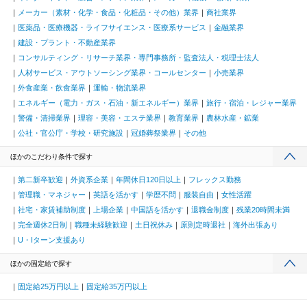
メーカー（素材・化学・食品・化粧品・その他）業界
商社業界
医薬品・医療機器・ライフサイエンス・医療系サービス
金融業界
建設・プラント・不動産業界
コンサルティング・リサーチ業界・専門事務所・監査法人・税理士法人
人材サービス・アウトソーシング業界・コールセンター
小売業界
外食産業・飲食業界
運輸・物流業界
エネルギー（電力・ガス・石油・新エネルギー）業界
旅行・宿泊・レジャー業界
警備・清掃業界
理容・美容・エステ業界
教育業界
農林水産・鉱業
公社・官公庁・学校・研究施設
冠婚葬祭業界
その他
ほかのこだわり条件で探す
第二新卒歓迎
外資系企業
年間休日120日以上
フレックス勤務
管理職・マネジャー
英語を活かす
学歴不問
服装自由
女性活躍
社宅・家賃補助制度
上場企業
中国語を活かす
退職金制度
残業20時間未満
完全週休2日制
職種未経験歓迎
土日祝休み
原則定時退社
海外出張あり
U・Iターン支援あり
ほかの固定給で探す
固定給25万円以上
固定給35万円以上