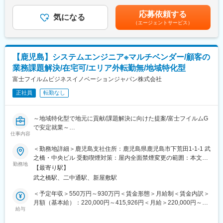
■賞与：年2回（3ヵ月分※業績により期末賞与あり）賃金はあくま
地域トップクラスの金融機関グループの一員となり、
開発チームの橋渡し役を担います。アフターフォロー: 開発完了後
でも目安の金額であり、選考を通じて上下する可能性がありま
待遇・制度・ガバナンスが大幅に向上。
応募依頼する
もクライアントのフォローを行い、追加の要件やサポートの提供
気になる
す。月給(月額)は固定手当を含めた表記です。
<元請け×顧客直結>
（エージェントサービス）
を行います
自治体・企業と直接やり取りするため、
※会社方針として、基本同社社内で開発ができるプロジェクトを中
「言われたものを作る」ではなく課題解決に踏み込めるエンジニ
心に受けています。
アへ成長できます。
※鹿児島県内のクライアントがメインです。
<上流工程に挑戦できる>
【鹿児島】システムエンジニア※マルチベンダー/顧客の
・要件定義／顧客折衝の経験を積める
業務課題解決/在宅可/エリア外転勤無/地域特化型
▼具体的な業務内容
・PGからSEへのステップアップに最適
開発案件の獲得に向け、県内外のSierやクライアント企業への営
富士フイルムビジネスイノベーションジャパン株式会社
<働きやすい環境>
業と提案活動をおこなっていただきます。
営業とエンジニアの関係性も良好です。
正社員
転勤なし
敢えて、出社し皆が顔と顔を突き合わせて仕事を行い、いつでも
要件定義・仕様策定
フランクに話ができる環境を作っています。また、社内ミーティ
・クライアントとの打ち合わせを通じて、システムに必要な要件
ングなどでは、若手が積極的に発言を行うなど 心理的安全が保
～地域特化型で地元に貢献/課題解決に向けた提案/富士フイルムG
ヒアリング
たれた組織です。
で安定就業～
・業務フローやシステムの仕様を整理し、ドキュメント化クライ
仕事内容
アントが抱える問題やニーズを理解し、最適なソリューション提
変更の範囲：会社の定める業務
■ポジション説明（※本人の同意無に支社内の拠点以外への転勤無
＜勤務地詳細＞鹿児島支社住所：鹿児島県鹿児島市下荒田1-1-1 武
案
ソリューション/サービスの最終責任部門として、商談プロセス全
之橋・中央ビル 受動喫煙対策：屋内全面禁煙変更の範囲：本文参
体に関与し、お客様の様々な課題に対応しています。
勤務地
照
見積提案
【最寄り駅】
地域密着型でありながら、富士フイルムGの福利厚生を享受で
・要件定義をもとに、開発メンバーとの見積作成
武之橋駅、二中通駅、新屋敷駅
き、スキルアップにも繋がるポジションです。
・開発に必要な技術選定やツールの理解、スケジュール調整
https://www.talent-book.jp/fujifilm/stories/55090?
＜予定年収＞550万円～930万円＜賃金形態＞月給制＜賃金内訳＞
・プログラミングを行う開発メンバーの調整・アサイン
utm_source=scout01&utm_medium=link&utm_campaign=recruit
月額（基本給）：220,000円～415,926円＜月給＞220,000円～
給与
415,926円＜昇給有無＞有＜残業手当＞有＜給与補足＞※当社規定
・プロジェクト管理（必要に応じて）
■担当領域（※経験と希望を考慮します
により、経験、スキル等を考慮し決定させていただきます■昇給：
・プロジェクトの進捗管理やリソース調整