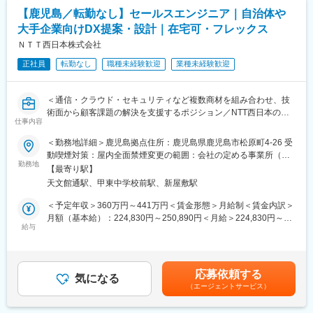
す。
■ポジションの魅力：
【鹿児島／転勤なし】セールスエンジニア｜自治体や
・他の販売職や営業職になっても活かせる、一生モノの販売・コ
■中途入社社員の声：
ミュニケーションスキルが身につきます
大手企業向けDX提案・設計｜在宅可・フレックス
・「良い意味で上下関係が厳しくなく、相談やコミュニケーショ
・営業職やマネジメントなど幅広い業務へチャレンジ可能なポジ
ＮＴＴ西日本株式会社
ンが取りやすい環境です。無理なお願いでも発言できる空気が流
ションです！
れ、皆親身になって対応してくれる温かい社風です」
正社員
転勤なし
職種未経験歓迎
業種未経験歓迎
・「会社として、新しいことへの挑戦や向上心の強さを常に感じ
■社内資格制度
られることがやりがいに繋がります」
資格取得者には基本月給と併せて定額（アドバンス：11,400円/月
＜通信・クラウド・セキュリティなど複数商材を組み合わせ、技
・「様々な業務に挑戦するチャンスがあります」
~、ベーシック：5,200円/月）が支給されます。
術面から顧客課題の解決を支援するポジション／NTT西日本の基
・「開発に注力できるので、好きなことに集中できる為、楽しく
チーフセールスアドバイザーになると役割手当として16,600円/月
仕事内容
盤のもと、地域に根差しながら自治体・大手企業のDX推進に貢献
仕事ができています」
が基本給と併せて支給されます。
／フルフレックス・リモート可・残業月平均13H＞
＜勤務地詳細＞鹿児島拠点住所：鹿児島県鹿児島市松原町4-26 受
■当社の魅力：
■こういう方にオススメ！
動喫煙対策：屋内全面禁煙変更の範囲：会社の定める事業所（リ
◇仕事内容（具体イメージ）
九州支店長が社員を一番大事にしており、過去のキャリアに捉わ
勤務地
・コンプライアンス厳守、責任を持って業務に取り組める方
モートワーク含む）
【最寄り駅】
本ポジションでは、営業と連携しながら、
れずその人らしく働ける環境を提供したいと考えています。その
・前向きに取り組める方
天文館通駅、甲東中学校前駅、新屋敷駅
自治体・地場企業（既存顧客中心）に対するICT提案を技術面から
ため、案件の業務内容や働き方についても社員の希望を優先して
・チーム内でコミュニケーションが取れる方
支援します。
アサインされています。
・自身のキャリアアップを目指し、努力できる方
＜予定年収＞360万円～441万円＜賃金形態＞月給制＜賃金内訳＞
「人手不足」「業務効率化」「セキュリティ強化」「DX推進」な
過去には休職によるブランクがある方も転職し、現在も弊社で活
月額（基本給）：224,830円～250,890円＜月給＞224,830円～
どの課題に対し、
躍いただいております。
給与
変更の範囲：会社の定める業務
250,890円＜昇給有無＞有＜残業手当＞有＜給与補足＞その他手
通信・クラウド・セキュリティなどの商材を組み合わせ、
当・前職・経験・資格に基づく手当／最大30,000円・リモートワ
提案内容の設計や要件整理など上流工程を担当します。
■当社について：
ーク手当／日毎200円〇想定年収は年2回の賞与、残業時間10時
単なる技術サポートではなく、
・2021年10月に東証一部上場（現東証プライム上場）の株式会社
間/月の手当が含まれます。賃金はあくまでも目安の金額であり、
応募依頼する
顧客の課題に基づいた提案内容の検討・設計に関わるポジション
CEホールディングスのグループ会社である株式会社システム情報
気になる
選考を通じて上下する可能性があります。月給(月額)は固定手当を
（エージェントサービス）
です。
パートナーと株式会社ディージェーワールドが合併して誕生した
含めた表記です。
企業です。