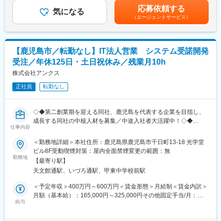
上流工程・顧客折衝が中心です。
◎営業・技術リーダーの密な連携
記です。
応募依頼する
※案件の規模に合わせて、3名程度のチーム体制でプロジェクトを
・技術、営業の各リーダークラスが密に連携し、一人ひとりの技
気になる
（エージェントサービス）
動かしていくため、1人で行うことはございません。
術者のスキルアップに役立つ開発案件を担当しています。成長で
※開発環境：.net、c#
きる環境づくりを続け、技術者一人ひとりのスキルアップをサポ
ートします。
■配属先部門：
【鹿児島市／転勤なし】IT法人営業 システム受諾開発
〇第一システム部：23名程度が所属しております。
◎チームアサインを実施
受注／年休125日・土日祝休み／残業月10h
・地方公共団体向け自社開発パッケージ商品（滞納整理システ
・経験の浅い方が客先へ行く際は、少なくとも2名以上のチームで
ム）の開発、運営
株式会社アンクス
就業します。当社の社員と客先に行くので安心です。
・自社開発パッケージ商品（公立大学向け財務会計システム）の
正社員
転勤なし
設計、開発、導入、保守
◎引越費用・入社初期費用を会社が全額サポート
・POSレジシステム、通販システムの開発・保守
・初期アサインが少し遠方の場合で引っ越しが必要な時も当社は
全額サポートさせていただいております。エンジニアの成長を第1
◇◆第二創業期を迎える同社、鹿児島を代表する企業を目指し、
〇第二システム部：9名程度が所属しております。
に考えているためサポートできる点はとことんサポートをしてい
成長する同社の中核人材を募集／中途入社者大活躍中！◇◆
・NEC特約店として、地方公共団体向けの人事給与システムの導
ます。
仕事内容
"面白いことを面白い人たちとやれば世界がちょっと良くなる"をモ
入・保守業務及び、それに伴う開発業務
ットーに！自由闊達な職場環境・仲間とともに一緒に働ける企
＜勤務地詳細＞本社住所：鹿児島県鹿児島市千日町13-18 光学堂
・スマートフォンアプリ開発
業。
ビル8F受動喫煙対策：屋内全面禁煙変更の範囲：無
勤務地
■キャリアプランについて
【最寄り駅】
一般企業向け、システム開発の為のプロジェクトを受注頂きま
当社は「メンバー→主任→課長代理→課長→部長代理→部長」の
天文館通駅、いづろ通駅、甲東中学校前駅
す。
流れで、ご経験に応じて役職をお任せいたします。
＜予定年収＞400万円～600万円＜賃金形態＞月給制＜賃金内訳＞
実際に30代前半で主任をお任せしている方もおります。
■SES案件の受注
月額（基本給）：165,000円～325,000円その他固定手当/月：
提案書・見積書の作成: クライアントに対して提案書や見積書を作
給与
15,000円～25,000円＜月給＞180,000円～350,000円＜昇給有無
■魅力：
成し、プロジェクトの内容や費用を明示します。プロジェクトマ
＞有＜残業手当＞有＜給与補足＞■昇給：年1回（評価制度あり）
<鹿児島銀行グループの安定性>
ネジメント: 契約後のプロジェクト進行を管理し、クライアントと