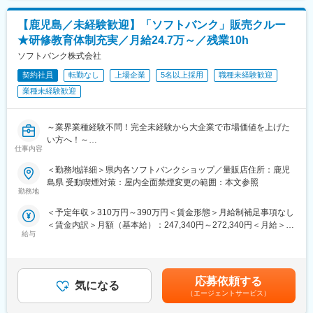
・転勤無で地元に腰を据えて働くことができる！
ほどで、1案件あたり1～3名で対応しています。代表者を始め経
・大手G会社で安定性◎
営陣がエンジニアリングに強みを持っており、未だ第一線で活躍
【鹿児島／未経験歓迎】「ソフトバンク」販売クルー
・残業10H以下でワークライフバランスを保てる
しているため、非常にエンジニアファーストな社風です。(希望に
★研修教育体制充実／月給24.7万～／残業10h
沿わない転勤はありません)
■組織構成
ソフトバンク株式会社
・藤沢本社20名
鹿児島拠点は20代～50代の3名が所属しております。
・鹿児島事業所10名
契約社員
転勤なし
上場企業
5名以上採用
職種未経験歓迎
業種未経験歓迎
■出向について：
■資格取得支援制度
（株）ビジネスブレイン太田昭和と（株）NTTデータイントラマ
合否に関わらず受験料負担、資格取得後の報奨金も充実で資格取
ートの資本が入った兄弟会社の（株）BBSマネージドサービスに
得支援が充実。(社員数34名、全社資格取得総数132個 ※平均社
～業界業種経験不問！完全未経験から大企業で市場価値を上げた
在籍出向となります。客先常駐ではなく、自社内での作業となり
員一人当たり約4つ資格取得)
い方へ！～
ます。
仕事内容
●社会人未経験・フリーター・高卒等幅広く歓迎！
・出向先企業：株式会社BBSマネージドサービス
変更の範囲：会社の定める業務
●研修充実で完全未経験でも安心！入社後や配属後等様々な研修を
・勤務地：鹿児島県鹿児島市中央町11番地 鹿児島中央ターミナル
＜勤務地詳細＞県内各ソフトバンクショップ／量販店住所：鹿児
ご用意
ビル
島県 受動喫煙対策：屋内全面禁煙変更の範囲：本文参照
●携帯電話（スマートフォン）を中心とした商材・各サービスの提
勤務地
・事業内容：マネージドサービス事業、ITソフトウェア開発事業
案等を幅広くお任せ
＜予定年収＞310万円～390万円＜賃金形態＞月給制補足事項なし
●平均残業10h／年休123日／年間100名以上の正社員化実績有の
＜賃金内訳＞月額（基本給）：247,340円～272,340円＜月給＞
登用制度完備／東証プライム上場
変更の範囲：会社の定める業務
給与
247,340円～272,340円＜昇給有無＞有＜残業手当＞有＜給与補足
＞※上記は予定年収のため異なる場合があります。賃金はあくまで
■業務内容
も目安の金額であり、選考を通じて上下する可能性があります。
家電量販店、モール型店舗内のソフトバンク取扱いコーナーに
月給(月額)は固定手当を含めた表記です。
て、携帯電話を中心とした商材・各サービスの提案等を担当頂き
応募依頼する
気になる
ます。
（エージェントサービス）