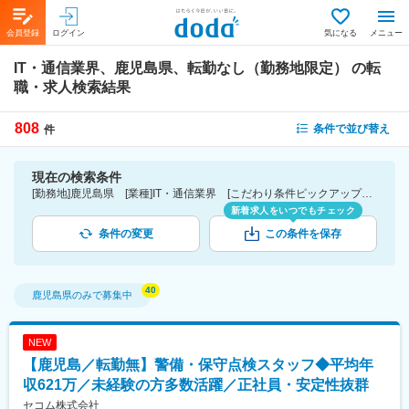
会員登録
ログイン
気になる
メニュー
IT・通信業界、鹿児島県、転勤なし（勤務地限定）
の転
職・求人検索結果
808
条件で並び替え
件
現在の検索条件
[勤務地]鹿児島県 [業種]IT・通信業界 [こだわり条件ピックアップ]転勤なし（勤務地限定） [詳細条件](募集・採用情報)転勤なし（勤務地限定）
新着求人をいつでもチェック
条件の変更
この条件を保存
鹿児島県
のみで募集中
NEW
【鹿児島／転勤無】警備・保守点検スタッフ◆平均年
収621万／未経験の方多数活躍／正社員・安定性抜群
セコム株式会社