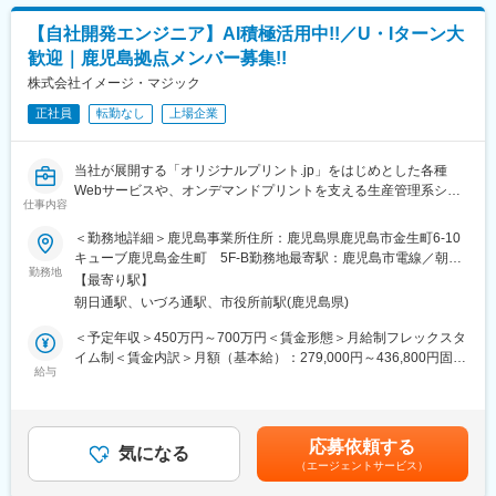
◇具体的な業務内容
・主要事業である情報システム運用保守事業・システム開発事業
営業に同行し、顧客課題の技術的観点からの整理
で経験を積んだ人材のデジタル人材への育成、デジタルサービス
【自社開発エンジニア】AI積極活用中!!／U・Iターン大
提案内容の検討・構成設計
（後払いシステム・サイネージ他）の開発・提供を行い、持続可
歓迎｜鹿児島拠点メンバー募集!!
ICT商材（ネットワーク／クラウド／セキュリティ）の選定・組み
能な社会や新デジタル社会へ貢献する会社を目指しております。
合わせ
株式会社イメージ・マジック
導入に向けた検証・設計・技術支援
変更の範囲：会社の定める業務
正社員
転勤なし
上場企業
導入後のフォロー・改善提案
◇この仕事の魅力
当社が展開する「オリジナルプリント.jp」をはじめとした各種
提案内容の検討や設計など、上流工程に関われるポジション
Webサービスや、オンデマンドプリントを支える生産管理系シス
技術知識を活かし、顧客課題の解決に直接貢献できる
仕事内容
テムの開発・改善をお任せします。
営業・SE・パートナーと連携し、プロジェクト全体に関われる
＜勤務地詳細＞鹿児島事業所住所：鹿児島県鹿児島市金生町6-10
自治体・地域企業を支え、地域の課題解決・発展に関われる
鹿児島拠点では、特にECサイトのフロントエンド領域に関わる機
キューブ鹿児島金生町 5F-B勤務地最寄駅：鹿児島市電線／朝日
ITスキルと提案力の両方を身につけ、キャリアの幅を広げられる
会が多く、商品ページ、注文導線、デザインシミュレーターとの
勤務地
通駅受動喫煙対策：敷地内全面禁煙変更の範囲：会社の定める事
【最寄り駅】
連携部分など、ユーザーが商品を探し、デザインし、注文するま
業所
◇研修について
朝日通駅、いづろ通駅、市役所前駅(鹿児島県)
での体験をより使いやすくするための開発に携わっていただきま
商材の学習が欠かせないポジションですが安心して成長できる環
す。
＜予定年収＞450万円～700万円＜賃金形態＞月給制フレックスタ
境です。
イム制＜賃金内訳＞月額（基本給）：279,000円～436,800円固定
入社後はICT、ITの知識を取得できるよう基礎から研修。その後は
【主な業務内容】
給与
残業手当/月：96,187円～146,300円（固定残業時間45時間0分/
OJTで先輩と共に案件に関わりながらスキルを習得。スキル・知
・「オリジナルプリント.jp」をはじめとした自社Webサービスの
月）超過した時間外労働の残業手当は追加支給＜月給＞375,187
識を培う学習環境があるので安心してください。
機能追加・改修
円～583,100円（一律手当を含む）＜昇給有無＞有＜残業手当＞
その他にもビジネスマナー、情報セキュリティ、商材知識、実業
・商品ページ、注文導線、各種画面のUI改善
有＜給与補足＞■給与改定：年1回昇給の機会あり（その他、特別
務スキル等の内容をWeb配信や定期的な集合研修、現場でのOJT
応募依頼する
・表示内容の最適化、購入体験向上に向けた開発
気になる
な業績達成により随時実施） ■賞与：業績により支給賃金はあく
を通じてフォローを行います。
（エージェントサービス）
・デザインシミュレーターなど関連機能との連携改善
までも目安の金額であり、選考を通じて上下する可能性がありま
・新サービスや新機能の企画・開発