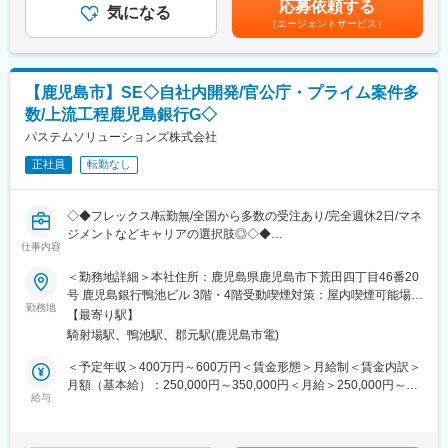
◇担当範囲
応募依頼する
（2）教育制度の充実
気になる
与の変動はございません。賃金はあくまでも目安の金額であり、
設計、CAE、試作、試験・評価、生産準備
（エージェントサービス）
社内の教育専門組織あり＋現場上長は育成に専念する環境から、
選考を通じて上下する可能性があります。月給(月額)は固定手当を
アッパー部全体を開発設計：ボデー設計、内装設計、シート設
未経験でも早期にキャッチアップが可能となります。
含めた表記です。
計、外装設計など
アルバイト経験のみの方がSVやマネージャーを目指せる世界で
※入社後はあなたのスキルに応じて業務をお任せ致します。上流工
す。
【鹿児島市】SE◇自社内開発/官公庁・プライム案件多
程にもチャレンジ頂けるため、スキルアップも叶う環境です。
◇使用ツール：CATIA
数/上流工程鹿児島銀行G◇
【キャリアアップ】
パステムソリューションズ株式会社
MGR（組織運営）やSV（専門職）を経て、将来的には社内ベンチ
■組織構成：当社からは初めてのアサインメンバーとなりますが、
ャーで「社長」を目指す道も用意されています。
順次増員予定です。現場関係者は20代~50代と幅広く活躍してお
正社員
転勤なし
ります。
変更の範囲：会社の定める業務
◇◆フレックス/転勤無/全国から多数の受注あり/完全週休2日/マネ
■評価制度
ジメントなどキャリアの選択肢◎◇◆
・上期・下期に一回ずつ、評価面談を実施します。（定量・定
仕事内容
性）
■職務内容：
→上期・下期でできたことを自己評価＋客先の方からも同様の項
＜勤務地詳細＞本社住所：鹿児島県鹿児島市下荒田四丁目46番20
当社SEとして、システムの企画、設計から開発 / また導入、運
目で評価をしていただき、総合で判断します。
号 鹿児島銀行鴨池ビル 3階・4階受動喫煙対策：屋内喫煙可能場所
用まで幅広く担当します。
勤務地
あり変更の範囲：無
【最寄り駅】
▼詳細：
■当社の魅力：
騎射場駅、鴨池駅、郡元駅(鹿児島市電)
・顧客（自治体・企業）との要件定義・仕様調整
◎どんなプロジェクトでも年間休日は125日
・社内外メンバーとのプロジェクト推進
当社ではどの案件でも年間休日は125日取得できるように調整を
＜予定年収＞400万円～600万円＜賃金形態＞月給制＜賃金内訳＞
・システム導入・設定・テスト
しています。アサイン先の企業カレンダーが124日休みだった場
月額（基本給）：250,000円～350,000円＜月給＞250,000円～
・運用サポート・改善提案
合も、当社カレンダーの中の営業日を休みにするなど、しっかり
給与
350,000円＜昇給有無＞有＜残業手当＞有＜給与補足＞■昇給：年
※開発工程（プログラミング）は外部ベンダーが対応するケースも
休みが取得できる環境を整えています。
1回■賞与：年2回賃金はあくまでも目安の金額であり、選考を通
多く、
じて上下する可能性があります。月給(月額)は固定手当を含めた表