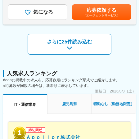
れるポジションになります。
あります。賃金はあくまでも目安の金額であり、選考を通じて上
的に携わって頂きます。また、接客業務だけでなく、店頭で使用
大手企業の高度な要求に対応するため社内外の多くの関連部門と
下する可能性があります。月給(月額)は固定手当を含めた表記で
する販促ツールやPOP作成、キャンペーン企画などセールス向上
応募依頼する
協力して課題解決することで多くの学びがある環境です。
気になる
す。
の為の各種プロモーションをお任せすることもあります。
（エージェントサービス）
【自社で蓄積したノウハウを凝縮した価値提供】
■入社後の流れ/キャリアパス
当社には、試行錯誤を繰り返した社内成功事例・失敗事例の蓄積
まず店頭での接客からスタートし、後輩指導やリーダー業務もゆ
があります。製造業のお客様に対しては、当社が製造業だからこ
くゆくお任せ致します。正社員登用後はマネジメントやメンバー
その事例、営業部門のお客様に対しては当社の営業部門の事例を
教育など、クルーを統括するなどのステップアップが可能です。
活かすなど、「当社自身が実験台となることによる」リアルな提
さらに25件読み込む
総合職として本部各部署の様々な部門に就くチャンスもありま
案を行うことができます。
す。
【幅広いキャリアパスと開発計画支援】
■正社員登用制度について
業務内容やキャリアの幅を広げ、成長していくことを期待してい
年2回正社員登用試験あり、実際に契約社員から正社員になった社
ます。毎年上司と一緒に掲げた目標に向けた積極的な行動と成果
員も多数います。自身の成長とその成果をしっかりと評価しま
を評価する組織風土がございます。
す。
人気求人ランキング
■教育体制
変更の範囲：会社の定める業務
dodaに掲載中の求人を、応募数順にランキング形式でご紹介します。
未経験の方にも手厚くフォローし、早期に一人前となるフォロー
※応募数が同数の場合は、新着順に表示しています。
を致します。入社時の研修を筆頭に各種研修制度を充実させ、社
更新日：
2026/8/8（土）
内情報共有にも強みを持っています。ご経験が無い方でもソフト
バンクの一員として丁寧にサポートします。
●基礎研修
鹿児島県
転勤なし（勤務地限定）
IT・通信業界
クルーに欠かせないビジネスマナーや接客スキルを学んで頂きま
す。現場経験豊富な社員が研修講師を務め、実務に基づいた丁寧
な指導をします。
●OJT研修
締切間近
売り場の先輩と徐々に仕事を覚えていただきます。多くの先輩が
Ａｐｏｌｌｏｎ株式会社
未経験スタートなので、実践で使えるスキルを指導致します。