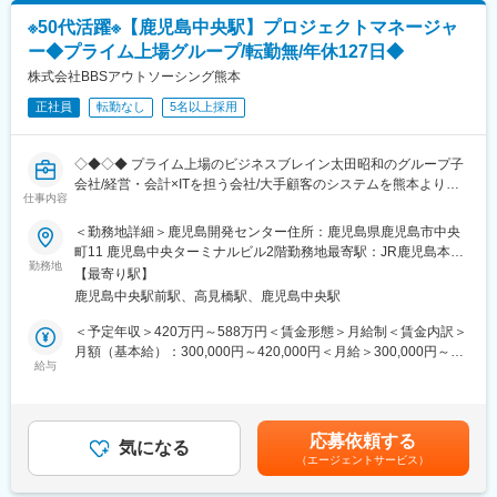
・クライアントのユーザー部門やシステム責任者との折衝
さらに安定性と成長性を兼ね備えたフェーズです。
※50代活躍※【鹿児島中央駅】プロジェクトマネージャ
・開発フェーズのプロジェクトマネジメント
ー◆プライム上場グループ/転勤無/年休127日◆
・顧客ニーズに応じて、Salesforce以外のソリューション提案
■入社後の流れ
株式会社BBSアウトソーシング熊本
入社後は研修や同行訪問を通じて、薬局業務や商品知識を基礎か
■顧客
ら習得。
正社員
転勤なし
5名以上採用
エンタープライズの企業を中心に案件を対応しており、顧客との
半年～1年ほどで安定して成果を出せる状態を目指します。難易度
キックオフや要件整理、定義、プロトタイプ作成といった開発の
の高い案件は拠点長や他拠点と連携し、チームで対応します。
一部まで一気通貫でコンサルタントが対応しています。取引先顧
◇◆◇◆ プライム上場のビジネスブレイン太田昭和のグループ子
客は業界を絞らず広く対応しており、Salesforceを主軸にバリエ
■鹿児島支店の体制
会社/経営・会計×ITを担う会社/大手顧客のシステムを熊本よりバ
ーション豊富な案件に関与することができます。
支店長、営業1名、インストラクター1名（２名体制に向けて募集
仕事内容
ックアップするポジション/スキルアップ・キャリアアップ可能な
中）、フィールドサポート1名
環境/ワークライフバランス充実！ ◆◇◆◇
＜勤務地詳細＞鹿児島開発センター住所：鹿児島県鹿児島市中央
■導入事例
町11 鹿児島中央ターミナルビル2階勤務地最寄駅：JR鹿児島本線
・メディア掲載先企業獲得に向けた営業支援システム
変更の範囲：会社の定める業務
■業務概要：親会社やSIerから受託したシステム開発やシステム保
勤務地
／鹿児島中央駅受動喫煙対策：屋内全面禁煙変更の範囲：無
・従業員の人材育成/管理システム
【最寄り駅】
守プロジェクトについて、以下のような管理を行っていただきま
ホテル・旅館に対するプロモーション用コールセンター業務支援
鹿児島中央駅前駅、高見橋駅、鹿児島中央駅
す。
システムなど
＜予定年収＞420万円～588万円＜賃金形態＞月給制＜賃金内訳＞
■業務内容
月額（基本給）：300,000円～420,000円＜月給＞300,000円～
■顧客例
・発注元との調整
給与
420,000円＜昇給有無＞有＜残業手当＞有＜給与補足＞前職、経
・株式会社リクルートキャリアおよびグループ会社
・スケジュール管理
験、能力を考慮の上、規定により優遇給与改訂(4月)、賞与年2回
・パーソルキャリア株式会社
・品質管理
(4月、10月/前年実績2~3ヶ月)賃金はあくまでも目安の金額であ
・株式会社クレスコ
・生産性管理
り、選考を通じて上下する可能性があります。月給(月額)は固定手
・経済産業省など
応募依頼する
・協力会社管理
気になる
当を含めた表記です。
（エージェントサービス）
■組織構成
■働き方の魅力
ITコンサルタントとして活躍するメンバーは40代を中心に5～6名