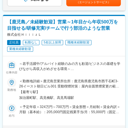
与の変動はございません。賃金はあくまでも目安の金額であり、
（エージェントサービス）
を構築。
選考を通じて上下する可能性があります。月給(月額)は固定手当を
◇担当範囲
経営層から現場まで、幅広いステークホルダーと直接対話できま
含めた表記です。
設計、CAE、試作、試験・評価、生産準備
す。
アッパー部全体を開発設計：ボデー設計、内装設計、シート設
●経営視点での課題解決に挑戦できる
【鹿児島／未経験歓迎】営業～1年目から年収500万を
計、外装設計など
顧客の総合窓口として、中長期の経営・業務改革テーマに伴走。
◇使用ツール：CATIA
目指せる/研修充実/チームで行う部活のような営業
商材に縛られず、本質的な解決策を描ける裁量があります。
これまでのCAD使用経験を重視し、設計にチャレンジできる環境
株式会社ＨｉｉｉｚＬ
●働き方改革を「自ら体現」
です！
自社でもDX・業務改革を推進しており、提案するだけでなく、自
正社員
転勤なし
5名以上採用
職種未経験歓迎
ら実践している環境です。
■組織構成：当社からは初めてのアサインメンバーとなりますが、
業種未経験歓迎
●就業条件
順次増員予定です。現場関係者は20代~50代と幅広く活躍してお
全社平均残業約20時間程度・週2回在宅可・年休125日
ります。
住宅手当（世帯主）・家族手当など福利厚生充実
設計未経験でもフォローできるような体制を整えております。
～若手活躍中/アルバイト経験のみの方も歓迎/ビジネスの基礎を学
びながら高収入がめざせる環境～
変更の範囲：会社の定める業務
仕事内容
■評価制度
・上期・下期に一回ずつ、評価面談を実施します。（定量・定
【仕事内容】
＜勤務地詳細＞鹿児島営業所住所：鹿児島県鹿児島市西千石町3-
性）
商業施設内のイベント会場をお借りし、お客様の暮らしに合った
26イースト朝日ビル301 受動喫煙対策：屋内全面禁煙変更の範
→上期・下期でできたことを自己評価＋客先の方からも同様の項
商品やサービスを提案するプロモーション営業です。現在は主に
勤務地
囲：会社の定める事業所
【最寄り駅】
目で評価をしていただき、総合で判断します。
ウォーターサーバーを取り扱っています。
加治屋町駅、高見橋駅、高見馬場駅
■当社の魅力：
【魅力ポイント】
＜予定年収＞324万円～700万円＜賃金形態＞月給制＜賃金内訳＞
◎どんなプロジェクトでも年間休日は125日
☆毎日成功体験が積める！
月額（基本給）：205,000円固定残業手当/月：55,000円（固定残
当社ではどの案件でも年間休日は125日取得できるように調整を
└積み重なったノウハウ×必要とされる商材を扱うことから1日に
給与
業時間35時間0分/月）超過した時間外労働の残業手当は追加支給
しています。アサイン先の企業カレンダーが124日休みだった場
何件も契約が取れるようになるため、毎日成功体験を積むことが
＜月給＞260,000円（一律手当を含む）＜昇給有無＞有＜残業手
合も、当社カレンダーの中の営業日を休みにするなど、しっかり
できます
当＞有＜給与補足＞■月給＋歩合給（同業他社と比べ商品の着荷が