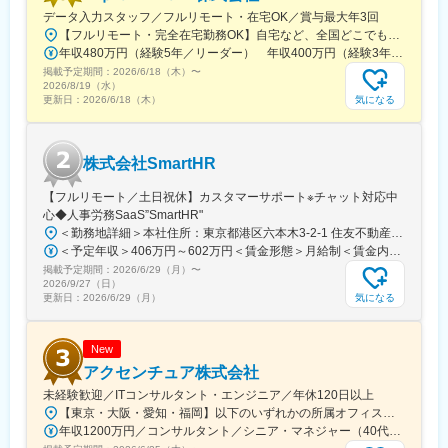
■希望休の取得しやすさ
データ入力スタッフ／フルリモート・在宅OK／賞与最大年3回
シフト制のため、毎月シフト提出時に希望をご提示していただけ
【フルリモート・完全在宅勤務OK】自宅など、全国どこでもあなたが働きやすい場所で働けます★転居を伴う転勤なし★全国47都道府県どこからでも応募OK【本社】東京都新宿区山吹町130番地の15 茜ビル2-A＜アクセス＞有楽町線「江戸川橋駅」、東西線「東西線」より徒歩10分※受動喫煙対策：あり
れば
年収480万円（経験5年／リーダー） 年収400万円（経験3年／メンバー）
比較的通りやすいです。
掲載予定期間：
2026/6/18（木）
〜
■キャリアアップ事例
2026/8/19（水）
気になる
更新日：
2026/6/18（木）
営業としてキャリアを磨く方、社内でも飲食店勤務や教員、工場
勤務など未経験スタートからマネジャーや営業企画、マーケティ
ングなど多岐にわたるキャリアアップ例がございます。
株式会社SmartHR
変更の範囲：会社の定める業務
【フルリモート／土日祝休】カスタマーサポート※チャット対応中
心◆人事労務SaaS”SmartHR"
＜勤務地詳細＞本社住所：東京都港区六本木3-2-1 住友不動産六本木グランドタワー勤務地最寄駅：東京メトロ南北線／六本木一丁目駅受動喫煙対策：屋内全面禁煙変更の範囲：会社の定める事業所（リモートワーク含む）
＜予定年収＞406万円～602万円＜賃金形態＞月給制＜賃金内訳＞月額（基本給）：212,480円～315,200円その他固定手当/月：5,000円固定残業手当/月：77,520円～114,800円（固定残業時間45時間0分/月）超過した時間外労働の残業手当は追加支給＜月給＞295,000円～435,000円（一律手当を含む）＜昇給有無＞有＜残業手当＞有賃金はあくまでも目安の金額であり、選考を通じて上下する可能性があります。月給(月額)は固定手当を含めた表記です。
掲載予定期間：
2026/6/29（月）
〜
2026/9/27（日）
気になる
更新日：
2026/6/29（月）
New
アクセンチュア株式会社
未経験歓迎／ITコンサルタント・エンジニア／年休120日以上
【東京・大阪・愛知・福岡】以下のいずれかの所属オフィスもしくは各エリアのプロジェクト先 所属オフィス：■赤坂インターシティ■関西オフィス■アクセンチュア・アドバンスト・テクノロジーセンター名古屋■福岡オフィス※詳細は勤務地一覧よりご覧いただけます。※所属オフィスを問わずプロジェクトにより、国内出張、海外出張の可能性があります【魅力ポイント│世界の知恵を活用】世界中のベストプラクティスがデータベースに集約されており、数多くの事例や社員の知恵を活用できます。日本では前例のない案件でも、世界各国の社員からオンライン・オフライン（海外出張）問わず、気軽にアドバイスを受けることができます。★ この求人のPOINT ★￣￣V￣￣￣￣￣￣￣￣￣＃世界約78万人規模の大手基盤で安定性◎若手から裁量大きく挑戦・成長できる環境＃土日祝休／連続5日以上の休暇取得も可能！／フルフレックス（コアタイムなし）＃コンサル・IT未経験者向けの手厚い研修◎／メンター制度もあるため安心してチャレンジOK！
年収1200万円／コンサルタント／シニア・マネジャー（40代） 年収1000万円／テクノロジーアーキテクト（30代）