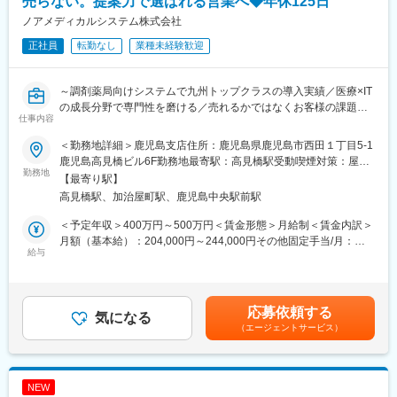
売らない。提案力で選ばれる営業へ◆年休125日
ノアメディカルシステム株式会社
■セコムで働く魅力
★評価制度※平均年収621万
正社員
転勤なし
業種未経験歓迎
資格級や年齢により毎年昇給のチャンスがあります。自身の頑張
りが給与として評価される仕組みです。
★プライベートと両立
～調剤薬局向けシステムで九州トップクラスの導入実績／医療×IT
年間を通して自由な時期に取得できる柔軟な休暇制度「フレック
の成長分野で専門性を磨ける／売れるかではなくお客様の課題に
仕事内容
ス休暇（毎年連続最長10日間と6日間の2回）」や「リフレッシュ
向き合う営業～
休暇（10年ごと2週間）」を設けています。住み慣れた地域でラ
＜勤務地詳細＞鹿児島支店住所：鹿児島県鹿児島市西田１丁目5-1
イフスタイルに合わせた幅広い働き方と長期就業が可能です。
◎ 顧客の課題に深く入り込む提案がしたい
鹿児島高見橋ビル6F勤務地最寄駅：高見橋駅受動喫煙対策：屋内
★キャリアステップ
◎ 法人・無形商材・IT営業の経験を積みたい
勤務地
全面禁煙変更の範囲：会社の定める事業所
【最寄り駅】
入社後は「警備職、営業職、事務職」などでそれぞれのキャリア
◎ 将来性のある業界（医療×IT）で腰を据えて働きたい
高見橋駅、加治屋町駅、鹿児島中央駅前駅
を歩むことが可能です。
少しでも当てはまる方はぜひご応募ください！
※社員の声：
＜予定年収＞400万円～500万円＜賃金形態＞月給制＜賃金内訳＞
https://www.secom.co.jp/recruit/01/style/interview01.html
■仕事について
月額（基本給）：204,000円～244,000円その他固定手当/月：
調剤薬局向けにレセプトコンピュータ／クラウド薬歴などのITソ
給与
11,000円固定残業手当/月：40,000円（固定残業時間30時間0分/月
■研修制度
リューション提案営業を行っていただきます。
～20時間0分/月）超過した時間外労働の残業手当は追加支給＜月
座学も含めた研修とOJT期間（約３か月）を用意、その後も入社6
ノアメディカルシステムの営業は、単なる商品説明や物を売るだ
給＞255,000円～295,000円（一律手当を含む）＜昇給有無＞有＜
か月で基礎研修、1年半で中堅研修、3～5年で管理職研修等手厚
けの営業、ではなく
残業手当＞有＜給与補足＞経験・能力などを考慮の上、当社規定
応募依頼する
く研修をご用意しています。
経営や業務改善の相談相手になる営業です。
気になる
により優遇します■その他固定手当：勤続手当■昇給：年1回 3月■
・入社後研修詳細
（エージェントサービス）
薬局の業務フロー・経営課題を丁寧にヒアリングし、
賞与：年2回 6月・12月 ※前年実績：4.6ヶ月■インセンティブ月達
期間：4泊5日
「今、なぜこのシステムが必要か？」を一緒に整理しながら提案
成の平均支給額：60,000円／年半期達成の支給実績：0～250,000
場所：当社の研修施設セコムHDセンター
します。
円／年※直近年度、一般社員の実績賃金はあくまでも目安の金額で
ビジネスマナーといった社会人の基礎から、「警備業法」で定め
あり、選考を通じて上下する可能性があります。月給(月額)は固定
NEW
られた教育、基本動作や救急法等、それぞれの業務に必要な知識
■具体的な業務内容