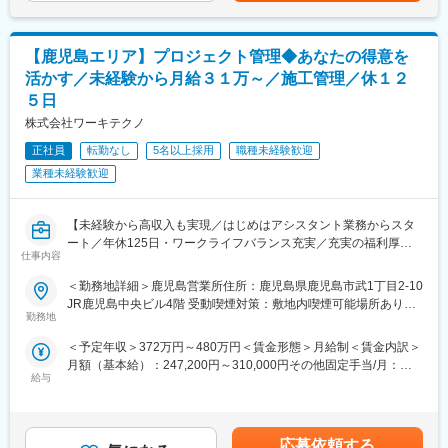
・現場監督業務
■企業魅力
└作業員は下請け業者に委託しています。
大手企業との取引実績を持ち、建設業界向けのICT・DX支援を展
・安全管理
開。多様なIT商材を活用し、現場の効率化と省力化に貢献してい
【鹿児島エリア】プロジェクト管理◆あなたの得意を
・資材／機材の発注
ます。詳細は以下をご参照ください。
・会議資料の作成
活かす／未経験から月給３１万～／施工管理／休１２
・完成後の点検／引き渡し
変更の範囲：会社の定める業務
５日
株式会社ワーキテクノ
■組織構成：
現在社員1名、業務委託社員3名（20代後半1名／50代2名／70代1
正社員
転勤なし
5名以上採用
職種未経験歓迎
名）が担当しています。工事全体はかなり年齢層が高く、落ち着
業種未経験歓迎
いた雰囲気です。
■入社後の流れ：
【未経験から高収入も実現／はじめはアシスタント業務からスタ
まずは、種子島へ赴任いただき現地社員から業務の流れや状況を
ート／年休125日・ワークライフバランス充実／充実の福利厚生
聞いていただきます。その後は施工管理として、ご活躍いただき
仕事内容
と研修体制で安心スタート】
2026年の夏の完成を目指していただきます。
＜勤務地詳細＞鹿児島営業所住所：鹿児島県鹿児島市武1丁目2-10
■業務概要
JR鹿児島中央ビル4階 受動喫煙対策：敷地内喫煙可能場所あり変
■当社・休日の魅力：
あなたにお任せするのは、さまざまな建設プロジェクトがスムー
勤務地
更の範囲：会社の定める事業所
◎飛行場という大規模な工事に携わることが出来ます！その中で
ズに進むよう支える「施工管理」のお仕事です。
も設備の中心部門に携わることが出来るので、施工管理としての
＜予定年収＞372万円～480万円＜賃金形態＞月給制＜賃金内訳＞
体力仕事や職人作業ではなく、スケジュール調整や書類作成、関
経験値アップも目指せます。
月額（基本給）：247,200円～310,000円その他固定手当/月：
係者との連絡などを通して、プロジェクト全体を進行します。
給与
◎種子島という自然豊かな土地に住むことが出来ます。2人に1台
20,000円～30,000円固定残業手当/月：42,800円～60,000円（固
まずは先輩のアシスタント業務からお任せします。専門用語や業
社用車が貸与されており、話し合っていただければプライベート
定残業時間20時間0分/月）超過した時間外労働の残業手当は追加
界知識などは少しずつ覚えていってもらえば大丈夫です！
でも利用いただけます。お休みの日は車で観光もできます！
支給＜月給＞310,000円～400,000円（一律手当を含む）＜昇給有
◎宿泊施設に泊まっていただきます。もちろん個室ですし費用は
無＞有＜残業手当＞有＜給与補足＞※上記理論年収に賞与は含んで
「人の役に立つのが好き」「段取りを組むのが得意」「コツコツ
応募依頼する