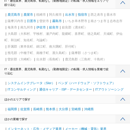
IT・通信業界、鹿児島県、転勤なし（勤務地限定）の転職・求人情報をエリアで
絞り込む
鹿児島市
鹿屋市
枕崎市
阿久根市
出水市
指宿市
西之表市
垂水市
薩摩川内市
日置市
曽於市
霧島市
いちき串木野市
南さつま市
志布志市
奄美市
南九州市
伊佐市
姶良市
姶良郡（湧水町）
大島郡（大和村、宇検村、瀬戸内町、龍郷町、喜界町、徳之島町、天城町、伊仙
町、和泊町、知名町、与論町）
肝属郡（東串良町、錦江町、南大隅町、肝付町）
熊毛郡（中種子町、南種子町、屋久島町）
薩摩郡（さつま町）
曽於郡（大崎町）
出水郡（長島町）
鹿児島郡（三島村、十島村）
IT・通信業界、鹿児島県、転勤なし（勤務地限定）の転職・求人情報を業種で絞
り込む
システムインテグレータ（SIer）
ベンダ（ハードウェア・ソフトウェア）
ITコンサルティング
通信キャリア・ISP・データセンター
ITアウトソーシング
ほかのエリアで探す
福岡県
佐賀県
長崎県
熊本県
大分県
宮崎県
沖縄県
ほかの業種で探す
インターネット・広告・メディア業界
メーカー（機械・電気）業界