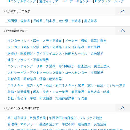
ITコンサルティング
通信キャリア・ISP・データセンター
ITアウトソーシング
ほかのエリアで探す
福岡県
佐賀県
長崎県
熊本県
大分県
宮崎県
鹿児島県
ほかの業種で探す
インターネット・広告・メディア業界
メーカー（機械・電気）業界
メーカー（素材・化学・食品・化粧品・その他）業界
商社業界
医薬品・医療機器・ライフサイエンス・医療系サービス
金融業界
建設・プラント・不動産業界
コンサルティング・リサーチ業界・専門事務所・監査法人・税理士法人
人材サービス・アウトソーシング業界・コールセンター
小売業界
外食産業・飲食業界
運輸・物流業界
エネルギー（電力・ガス・石油・新エネルギー）業界
旅行・宿泊・レジャー業界
警備・清掃業界
理容・美容・エステ業界
教育業界
農林水産・鉱業
公社・官公庁・学校・研究施設
冠婚葬祭業界
その他
ほかのこだわり条件で探す
第二新卒歓迎
外資系企業
年間休日120日以上
フレックス勤務
管理職・マネジャー
英語を活かす
学歴不問
服装自由
女性活躍