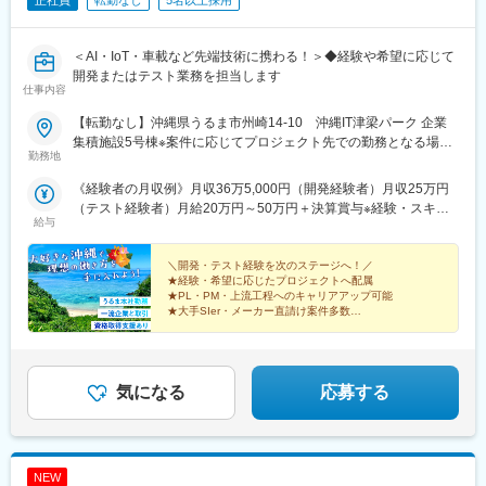
正社員
転勤なし
5名以上採用
＜AI・IoT・車載など先端技術に携わる！＞◆経験や希望に応じて
開発またはテスト業務を担当します
仕事内容
【転勤なし】沖縄県うるま市州崎14-10 沖縄IT津梁パーク 企業
集積施設5号棟※案件に応じてプロジェクト先での勤務となる場合
勤務地
があります。※経験・担当案件に応じてリモートワークも可能で
す。◎マイカー・バイク・自転車通勤OK（無料駐車場・駐輪場完
《経験者の月収例》月収36万5,000円（開発経験者）月収25万円
備）
（テスト経験者）月給20万円～50万円＋決算賞与※経験・スキ
給与
ル・前職給与を考慮のうえ決定します。★昇給年1回★決算賞与あ
り★経験・スキルを正当に評価し、給与へ反映します。
＼開発・テスト経験を次のステージへ！／
★経験・希望に応じたプロジェクトへ配属
★PL・PM・上流工程へのキャリアアップ可能
★大手SIer・メーカー直請け案件多数
★年休124日・残業月8h以下
★リモート案件あり・有休取得率87％
気になる
応募する
NEW