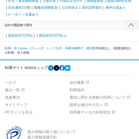
社宅・家賃補助制度
上場企業
中国語を活かす
退職金制度
残業20時間未満
完全週休2日制
職種未経験歓迎
土日祝休み
原則定時退社
海外出張あり
U・Iターン支援あり
ほかの固定給で探す
固定給25万円以上
固定給35万円以上
転職・求人doda（デューダ）トップ
九州・沖縄
沖縄県
IT・通信業界
転勤なし（勤務地限定）
の転職・求人情報
転職サイト dodaをシェア
ヘルプ
会社概要
拠点一覧
利用規約
免責事項
通信に関する情報の利用について
サイトマップ
採用を検討中の方へ
PCサイトを見る
利用者データの外部送信
個人情報の取り扱いについて
個人情報保護方針