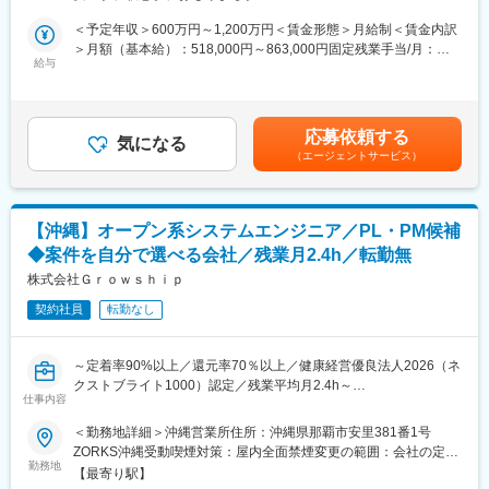
ンバーの育成や指導もご担当いただきます。テックリードをご希
ア形成をサポートします。
望の場合、テックリードとしての業務をお願いいたします。
＜予定年収＞600万円～1,200万円＜賃金形態＞月給制＜賃金内訳
Web/業務系システム、アプリ開発、AI関連など、1,000社以上の
＞月額（基本給）：518,000円～863,000円固定残業手当/月：
■プロジェクト例：
取引先や常時1,000件超のプロジェクトの中から、今のスキルだけ
給与
82,000円～137,000円（固定残業時間20時間0分/月）超過した時
・ゼロトラストネットワーク導入・SASE構築（Prisma／
でなく、これから目指したい方向性も踏まえて担当する案件を一
間外労働の残業手当は追加支給＜月給＞600,000円～1,000,000円
Zscaler）…従来のリモートVPNを廃止し、場所を問わずクラウド
緒に決めていきます。
（一律手当を含む）＜昇給有無＞有＜残業手当＞有賃金はあくま
経由で安全に通信制御する次世代セキュリティネットワークを設
でも目安の金額であり、選考を通じて上下する可能性がありま
計します。
応募依頼する
■事業基盤の安定性
気になる
す。月給(月額)は固定手当を含めた表記です。
・大規模データセンターNW刷新（Cisco Nexus／VXLAN／
（エージェントサービス）
当社の案件の約7割は大手一次請けSIer案件となっており、安定し
EVPN）…トラフィック増大に対応し、3層構造からスパイン・リ
た受注基盤を確立しています。顧客からの紹介による案件拡大も
ーフ型へ刷新。VXLANを用いた高帯域DCネットワークを構築し
多く、高い定着率と長期的な信頼関係が継続的な案件獲得につな
ます。
がっています。
【沖縄】オープン系システムエンジニア／PL・PM候補
変更の範囲：会社の定める業務
◆案件を自分で選べる会社／残業月2.4h／転勤無
■働きやすい環境
営業担当が月1回、エンジニアと現場双方へヒアリングを実施し、
株式会社Ｇｒｏｗｓｈｉｐ
現場での評価や課題、今後のキャリアについて共有します。常駐
契約社員
転勤なし
先でも孤立することなく、安心して働ける環境です。また、基本
的に残業が多くなる案件を受けないため、残業時間も月平均2.4時
間と非常に少ない環境です。さらに3カ月に1回の全社アンケート
～定着率90%以上／還元率70％以上／健康経営優良法人2026（ネ
を実施し、社員の声を制度へ反映しているため、Udemy導入、在
クストブライト1000）認定／残業平均月2.4h～
宅勤務手当なども社員の要望から1年以内に実現しています。
仕事内容
■業務内容：
＜勤務地詳細＞沖縄営業所住所：沖縄県那覇市安里381番1号
■評価・キャリア支援
当社のオープン系システムエンジニアとして、キャリアの方向性
ZORKS沖縄受動喫煙対策：屋内全面禁煙変更の範囲：会社の定め
年1回の定期昇給に加え、案件単価の向上や成果に応じた昇給も実
と働き方の希望を踏まえ、最適なプロジェクトに携わっていただ
勤務地
る事業所（リモートワーク含む）
施しており、入社半年で3～12％の昇給実績もあります。キャリ
【最寄り駅】
きます。関係部署との要件調整、コスト管理、マネジメント業