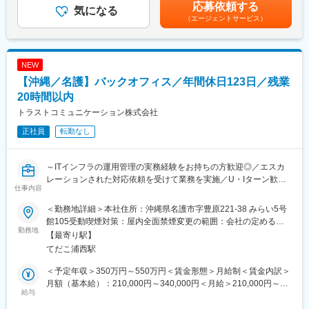
給与補足＞※能力・経験等を考慮し、当社規定により決定いたしま
応募依頼する
出 → 執行プラン作成
気になる
す。※給与改定は年2回賃金はあくまでも目安の金額であり、選考
（エージェントサービス）
を通じて上下する可能性があります。月給(月額)は固定手当を含め
上記に限らず、下記のようなカスタマーサポートの実務を行って
た表記です。
いただく可能性もございます。
・電話、チャットによる運行管理対応
NEW
・応対品質向上・QA業務
【沖縄／名護】バックオフィス／年間休日123日／残業
20時間以内
トラストコミュニケーション株式会社
正社員
転勤なし
～ITインフラの運用管理の実務経験をお持ちの方歓迎◎／エスカ
レーションされた対応依頼を受けて業務を実施／U・Iターン歓迎
仕事内容
◎裁量有・クリエイティブに業務効率できる～
＜勤務地詳細＞本社住所：沖縄県名護市字豊原221-38 みらい5号
■業務内容：
館105受動喫煙対策：屋内全面禁煙変更の範囲：会社の定める事
お客様（法人）向けITインフラ環境のバックオフィス業務をお任
勤務地
業所
【最寄り駅】
せします。
てだこ浦西駅
フロント対応は別企業が行っており、エスカレーションされた対
応依頼を受けて業務を実施する形となります。
＜予定年収＞350万円～550万円＜賃金形態＞月給制＜賃金内訳＞
月額（基本給）：210,000円～340,000円＜月給＞210,000円～
■業務詳細：
給与
340,000円＜昇給有無＞有＜残業手当＞有＜給与補足＞※想定年収
◇フロント企業からの依頼内容に基づく調査・対応
には残業時間20時間分を加味しております。■昇給：年1回■賞与