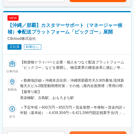
Slack（コミュニケーション）
を通じて上下する可能性があります。月給(月額)は固定手当を含め
・勤怠管理
Notion（ドキュメンテーション）
た表記です。
・給与計算
backlog（プロジェクト管理）
・健康診断
Google Workspace（グループウェア）
NEW
・労務手続き（社会保険・住民税など）
【沖縄／那覇】カスタマーサポート（マネージャー候
・入社手続き対応
・採用（中途メイン）
補）◆配送プラットフォーム「ピックゴー」展開
・メンバーマネジメント
CBcloud株式会社
・書類選考、一次面接、日程調整などの応募者対応
正社員
転勤なし
・最終面接後のクロージング対応、内定者のフォロー
【軽貨物ドライバーと企業・個人をつなぐ配送プラットフォーム
「ピックゴー」などを展開し、物流業界の構造改革に挑む／年休
仕事内容
122日】
＜勤務地詳細＞沖縄本店住所：沖縄県那覇市天久905番地 琉球新
■具体的な業務内容
報天久ビル2階受動喫煙対策：その他（屋内全面禁煙（専用の喫煙
パートナーズサクセス本部プレイングマネージャー候補として、
勤務地
ブースあり））
【最寄り駅】
下記のような業務をお任せする予定です。
美栄橋駅、古島駅、おもろまち駅
・部門戦略立案
＜予定年収＞600万円～850万円＜賃金形態＞年俸制＜賃金内訳＞
サービス戦略やオペレーション戦略
年額（基本給）：4,439,304円～6,421,596円固定残業手当/月：
KPIの設計 ・人員計画策定、予算管理
給与
130,058円～173,200円（固定残業時間45時間0分/月）超過した時
・オペレーションフローの構築・最適化・仕組み化
間外労働の残業手当は追加支給＜月額＞500,000円～708,333円
・ピープルマネジメント
（12分割）（一律手当を含む）＜昇給有無＞有＜残業手当＞有＜
・あらゆる事業課題に対してのデータ分析 → 問題把握 → 課題抽