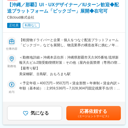
【沖縄／那覇】UI・UXデザイナー／IUターン歓迎◆配
送プラットフォーム「ピックゴー」展開◆在宅可
CBcloud株式会社
正社員
転勤なし
【軽貨物ドライバーと企業・個人をつなぐ配送プラットフォーム
「ピックゴー」などを展開し、物流業界の構造改革に挑む／年休
仕事内容
122日】
＜勤務地詳細＞沖縄本店住所：沖縄県那覇市天久905番地 琉球新
【募集背景】
報天久ビル2階受動喫煙対策：その他（屋内全面禁煙（専用の喫煙
現在沖縄オフィスに所属しているエンジニアは10名で、ドライバ
勤務地
ブースあり））
【最寄り駅】
ーと直接コンタクトをとっているカスタマーサポート部門に近い
美栄橋駅、古島駅、おもろまち駅
環境で開発している事と、業務以外にも様々な活動を行っており
ます。
＜予定年収＞400万円～950万円＜賃金形態＞年俸制＜賃金内訳＞
東京所属や業務委託のエンジニアも含めると約40名程度の組織で
年額（基本給）：2,959,536円～7,028,904円固定残業手当/月：
はありますが、沖縄勤務ならではのチームビルディングができる
給与
86,706円～205,925円（固定残業時間45時間0分/月）超過した時
事と、自社開発したシステムを使用するユーザーがすぐ目の前に
間外労働の残業手当は追加支給＜月額＞333,334円～791,667円
いるため、ユーザー（現場）の声を聞きながら開発できる環境で
（12分割）（一律手当を含む）＜昇給有無＞有＜残業手当＞有＜
す。
給与補足＞※能力・経験等を考慮し、当社規定により決定いたしま
応募依頼する
気になる
す。※給与改定は年2回賃金はあくまでも目安の金額であり、選考
（エージェントサービス）
～業務外の活動～
を通じて上下する可能性があります。月給(月額)は固定手当を含め
・沖縄現地でFlutterに関するコミュニティや勉強会が少なく、無
た表記です。
いのであれば自分たちで狼煙を上げて有志を集めよう！という想