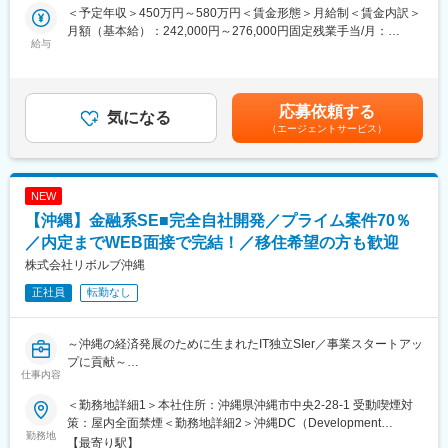
厚生も充実しています。
地理的な特徴だけではなく、エンジニアたちが有する高い技術力
＜予定年収＞450万円～580万円＜賃金形態＞月給制＜賃金内訳＞
も私たちの大きな強みです。それに加えて世界的に有名なネット
月額（基本給）：242,000円～276,000円固定残業手当/月：
■業務概要
給与
ワークベンダーのハードウェアを取り扱い、沖縄県全域を対象と
44,000円～55,000円（固定残業時間13時間0分/月）超過した時間
・配属組織について：
した大規模なネットワークや民間企業からの案件も受注していま
外労働の残業手当は追加支給＜月給＞286,000円～331,000円（一
沖縄事業所には10名程度のメンバーが在籍しております。
す。
律手当を含む）＜昇給有無＞有＜残業手当＞有＜給与補足＞■給与
技術部隊6名（部長様40代男性含む）、営業・営業事務・バック
改定：年1回（4月）■賞与：年2回（6月／12月）賃金はあくまで
応募依頼する
オフィスなど含め4名
気になる
変更の範囲：会社の定める業務
も目安の金額であり、選考を通じて上下する可能性があります。
（エージェントサービス）
20代～40代の幅広い年代の方がご在籍されています。
月給(月額)は固定手当を含めた表記です。
事業所の保有案件としては、自治体向け：金融向け＝5：5の割合
となります。
担当はそれぞれで分かれており、ご入社後にご経験・スキルに合
NEW
わせてお任せする担当を決定いたします。
【沖縄】金融系SE■完全自社開発／プライム案件70％
※担当業界に関する知見を深めていくことが可能です。
・業務内容：
／内定までWEB面接で完結！／移住希望の方も歓迎
一次請け案件で企画、導入～開発・構築、運用、保守のITの全フ
株式会社リボルブ沖縄
ェーズをワンストップで提供しており、
正社員
転勤なし
上流工程から下流工程まで幅広くお任せします。
将来的にはPLやPMに挑戦していただきたいポジションの募集で
す。
～沖縄の経済発展のために生まれたIT独立SIer／事業スタートアッ
※案件規模…BP含め10－20名規模（同社社員 3－4名＋BP 5－
プに貢献～
10名程度）
仕事内容
■業務内容：※変更の範囲：会社の定める業務
■担当ソリューション：
＜勤務地詳細1＞本社住所：沖縄県沖縄市中央2-28-1 受動喫煙対
金融系システム開発業務をお任せします。
・金融機関向けソリューション https://www.itfor.co.jp/financial/
策：屋内全面禁煙＜勤務地詳細2＞沖縄DC（Development
基本設計～総合テストまで一貫して実施、後輩の指導・育成にも
勤務地
銀行・クレジット会社・信販会社などに向けた債権管理、与信管
Center）住所：沖縄県沖縄市美里6丁目1-36 クレアレーベン美里5
【最寄り駅】