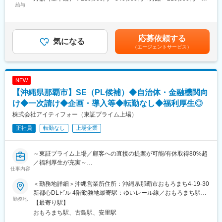
■業務詳細：
給与
裁量が与えられています。
340,000円＜昇給有無＞有＜残業手当＞有＜給与補足＞※想定年収
◇ネットワーク、サーバを中心としたインフラ環境の設計・構築
そのため、指示された業務を遂行するだけでなく、新しい取り組
には残業時間20時間分を加味しております。■昇給：年1回■賞与
◇既存システムの運用・保守、障害対応
みへのチャレンジや、案件における上流工程から参画し、
実績:年2回 6月・12月（原則として勤続1年以上が対象）■昇
◇お客様からのITに関する問い合わせ対応
業務効率化の検討・提案を行うことができます。
給：年1回 残業手当：残業時間に応じて別途支給 ＜モデル年収
応募依頼する
◇運用改善・技術的な提案 など
気になる
自ら課題を発見し、創意工夫を凝らしながら業務改善を推進でき
＞年収380万円／入社2年目年収500万円／入社5年目賃金はあくま
（エージェントサービス）
※経験・スキルに応じた業務からお任せします
る環境に魅力です。
でも目安の金額であり、選考を通じて上下する可能性がありま
※チーム体制のため、相談しながら業務を進められる環境です
す。月給(月額)は固定手当を含めた表記です。
変更の範囲：会社の定める業務
■ポジションの特徴：
NEW
◎自治体・民間企業など多様な顧客環境に携われるため、幅広い
【沖縄県那覇市】SE（PL候補）◆自治体・金融機関向
実務経験が積める
◎CCNAやLPIC／LinuCなどの基礎知識を活かし、業務を通じて
け◆一次請け◆企画・導入等◆転勤なし◆福利厚生◎
着実にスキルアップ可能
株式会社アイティフォー（東証プライム上場）
◎設計・構築から運用・保守まで一貫して携われるため、インフ
正社員
転勤なし
上場企業
ラエンジニアとしての成長実感あり
◎地域密着型の事業で、沖縄のIT基盤を支えるやりがいのある仕
事
～東証プライム上場／顧客への直接の提案が可能/有休取得80%超
／福利厚生が充実～
■当社について：
仕事内容
★90%以上が元請け案件
2011年に設立して以来、お客様が快適なネットワーク環境を享受
★経験に応じて上流工程にチャレンジいただける環境
できるよう、ICTインフラの構築、保守、コンサルティングのサー
＜勤務地詳細＞沖縄営業所住所：沖縄県那覇市おもろまち4-19-30
★お客様先に出向いてお客様と近い距離での打ち合わせ・ご提案
ビスを一貫して提供してきました。
新都心DLビル 4階勤務地最寄駅：ゆいレール線／おもろまち駅受
機会が多く、お客様の要望に寄り添い・折衝経験を積みたい方に
勤務地
本社が立地する名護市を含めた沖縄本島の北部地域には、同様な
動喫煙対策：屋内喫煙可能場所あり変更の範囲：会社の定める事
【最寄り駅】
オススメ
事業を行う企業が少なかったため、現在では北部12市町村のすべ
業所（リモートワーク含む）
おもろまち駅、古島駅、安里駅
★テレワーク可、フレックスタイム制度、有休取得80%超、福利
ての自治体から仕事を請け負っております。