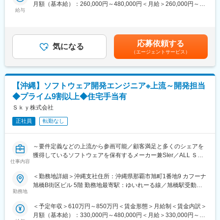
月額（基本給）：260,000円～480,000円＜月給＞260,000円～
発等を行っていただきます。
・要求分析、顧客折衝、チームマネジメント
給与
480,000円＜昇給有無＞有＜残業手当＞有＜給与補足＞ ※年収に関
プライムで請けている為、上流工程はもちろんクライアントの折
してはスキルに応じて判断いたします。■年2回（6月、12月）、
衝等もお任せする予定です。
■当社の魅力
決算賞与（3月 / 29年連続支給） ※業績に応じて支給＜入社時の年
・変更の範囲：会社の定める業務
【労働環境が安定しており長期的・安定的に就業できます】
収提示例 ※月20h残業を実施した場合＞ 【サブチーフ】29
■配属予定部署の特色：事業部全体としてカーエレクトロニクス、
社内ブログやＳｋｙなう（社内SNS）などを通しての情報共有や
応募依頼する
気になる
歳 年収：7,450,000円【チーフ】35歳 年収：8,500,000円賃金
モバイル、デジタル複合機、デジタルカメラなど、様々なターゲ
社内の情報発信などコミュニケーションを密にとれる環境です。
（エージェントサービス）
はあくまでも目安の金額であり、選考を通じて上下する可能性が
ット機器のソフトウェア開発に携わっています。
また社員一人ひとりのスキルやモチベーションが高くお互い刺激
あります。月給(月額)は固定手当を含めた表記です。
■案件について
を与え合いながら成長していけることも特徴です。福利厚生も充
車載情報機器（カーナビ、カーオーディオなど）、車載ECUを軸
実しており、休暇制度はもちろん各種手当も豊富にございます。
【沖縄】ソフトウェア開発エンジニア※上流～開発担当
とした開発に携わっており、経験が浅くても先駆者が居るのでし
っかり技術を高めご活躍いただけます。
変更の範囲：会社の定める業務
◆プライム9割以上◆住宅手当有
現在、事業好調により開発拠点を増設しており、今後もより拡大
Ｓｋｙ株式会社
をしていく予定です。
■キャリアパス
正社員
転勤なし
同社のキャリアパスとしましては、エンジニアとして配属された
後、技術一辺倒ではなく、いずれはマネジメントもお任せする予
～要件定義などの上流から参画可能／顧客満足と多くのシェアを
定です。またPMP資格取得などの研修も行っており、短期的なキ
獲得しているソフトウェアを保有するメーカー兼SIer／ALL Ｓｋ
ャリアだけではなく、中長期的なキャリアも描きやすいよう設計
仕事内容
ｙでの全社一体の組織体制／平均残業18.3時間／定時退社／有給
されています。システムエンジニアとして長期的にキャリアアッ
休暇取得促進～
プを目指せる環境です。
＜勤務地詳細＞沖縄支社住所：沖縄県那覇市旭町1番地9 カフーナ
■当社の魅力
旭橋B街区ビル 5階 勤務地最寄駅：ゆいれーる線／旭橋駅受動喫
個人や家庭・地域・社会のネットワークを支えるソフトウェア開
長期就業しやすく、情報連携が取れた就業環境…社内ブログやＳ
勤務地
煙対策：屋内全面禁煙変更の範囲：会社の定める事業所
発や業務系システム開発を請け負う当社にて、ソフトウェア開発
ｋｙ（社内SNS）等を通しての情報共有などを積極化しており、
＜予定年収＞610万円～850万円＜賃金形態＞月給制＜賃金内訳＞
エンジニアの業務をご担当いただきます。ご経験内容により下記
社内の情報発信、情報共有を密に行える環境です。
月額（基本給）：330,000円～480,000円＜月給＞330,000円～
配属先部門いずれかを検討させていただきます。
過去のPJT例や相談事などは5分以内にすべて解決できるような仕