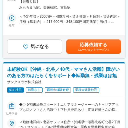
内全面禁煙＜勤務地詳細2＞官公庁・出先機関住所：沖縄県那覇市
元沖縄の活気あふれる人材とともに地域経済の発展に貢献すべく
【最寄り駅】
ただきます。
受動喫煙対策：屋内全面禁煙変更の範囲：会社の定める事業所
設立されました。スタートアップの段階ではございますが、これ
おもろまち駅、美栄橋駅、古島駅
～将来的に行える業務～
から事業発展に貢献することができる創業期メンバーとして活躍
ネットワーク要件定義、設計、構築、運用、保守だけでなくサー
＜予定年収＞300万円～480万円＜賃金形態＞月給制＜賃金内訳＞
することができます。
バーやデータベース、セキュリティといった隣接する領域にまで
月額（基本給）：217,600円～348,100円固定残業手当/月：
リボルブ・シスが長年の経験と実績から蓄積してきた業務知識や
踏み込んだ総合的なコンサルティングを担当していただきます。
給与
32,400円～51,900円（固定残業時間20時間0分/月）超過した時間
開発ノウハウ、そこで築いたお客さまとの信頼関係を継承し、当
外労働の残業手当は追加支給＜月給＞250,000円～400,000円（一
社は金融機関における幅広い業務に関するシステム開発を行いま
■本ポジションの特徴／魅力：
律手当を含む）＜昇給有無＞有＜残業手当＞有＜給与補足＞※賞与
す。リボルブ・シスの主要開発拠点として新規開発から長期保守
（1）～クライアント先常駐だからこそ出来ること～
2.4ヵ月分※固定残業代は残業がない場合も支給し、超過分は別途
開発まで、そして当社が得意とする大規模開発案件においても高
応募依頼する
様々なプログラミング言語、ツールや技術に触れることができる
気になる
支給※経験・能力・前職給等を充分考慮し、面談の上決定賃金はあ
品質なシステムを提供します。また、従来の開発領域に留まら
（エージェントサービス）
など様々な業務経験を積むことができ、より多くの人と出会い、
くまでも目安の金額であり、選考を通じて上下する可能性があり
ず、デジタルイノベーションを支えるIoTやAIを中心としたデジタ
人脈を広げることができます。
ます。月給(月額)は固定手当を含めた表記です。
ルテクノロジーに対しても積極的に取組み、一般的なニアショア
開発拠点との差別化を図り、高付加価値なサービスを提供しま
（2）～セキュアイノベーションだからこそ出来ること～
す。
未経験OK【沖縄・北谷／40代・ママさん活躍】障がい
当社では現場のベテラン社員が丁寧にOJTを行うので、分からな
のある方のはたらくをサポート◆転勤無・残業ほぼ無
いことは常に質問でき、
安心して業務を行うことができる環境です。スキルや経験に応じ
サンクスラボ株式会社
て、実践形式での研修（1ヶ月～3ヵ月）を受けていただきます。
契約社員
転勤なし
職種未経験歓迎
業種未経験歓迎
また、今後一層、需要が高まる情報セキュリティに関する知識や
資格を取得できるような環境がありますので、ネットワークエン
ジニアとして、長期的にキャリア形成を描ける場をご提供できま
◆◇９割未経験スタート！エリアマネージャーへのキャリアアッ
す。
プも◎／ママさん活躍中！正社員登用あり！直近妊婦さんの採用
もちろん、キャリアパスとしてセキュリティエンジニアの道もご
仕事内容
も／社会貢献性高◎障がいを持つ方の”はたらく”をお手伝い◆◇
ざいます。セキュリティ対策については大手から中小企業問わず
＜勤務地詳細＞北谷オフィス住所：沖縄県中頭郡北谷町北谷2丁目
に昨今需要が拡大しており、市場価値を高められる分野になりま
■業務内容：
15-1 サンセットビル2階受動喫煙対策：屋内全面禁煙変更の範
す。