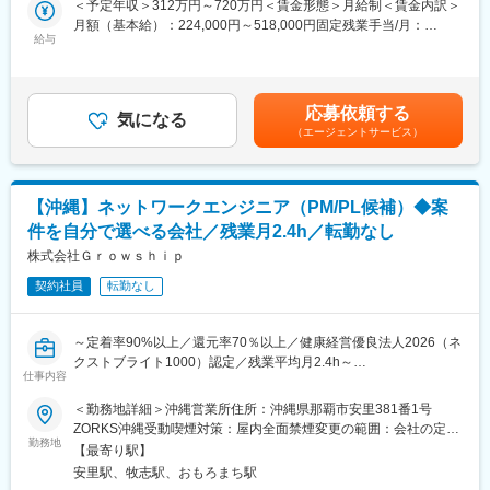
＜予定年収＞312万円～720万円＜賃金形態＞月給制＜賃金内訳＞
す。
緒に決めていきます。
月額（基本給）：224,000円～518,000円固定残業手当/月：
給与
36,000円～82,000円（固定残業時間20時間0分/月）超過した時間
■組織の雰囲気
■事業基盤の安定性
外労働の残業手当は追加支給＜月給＞260,000円～600,000円（一
エンジニアが創業した当社は、社長も営業もエンジニア出身で社
当社の案件の約7割は大手一次請けSIer案件となっており、安定し
律手当を含む）＜昇給有無＞有＜残業手当＞有賃金はあくまでも
員ほとんどがエンジニアです。
た受注基盤を確立しています。顧客からの紹介による案件拡大も
目安の金額であり、選考を通じて上下する可能性があります。月
プログラミングが大好き！というメンバーが多く、お互いに切磋
応募依頼する
多く、高い定着率と長期的な信頼関係が継続的な案件獲得につな
気になる
給(月額)は固定手当を含めた表記です。
琢磨しあい技術力を高めあえる環境です。困ったことは相談でき
（エージェントサービス）
がっています。
る雰囲気なので自身の成長にも繋がっていきます！
沖縄にはエンジニアが9名在籍。20代2名、30代4名、40代3名
■働きやすい環境
（内：1名女性）しており、ここ1年で3名が中途で入社していま
営業担当が月1回、エンジニアと現場双方へヒアリングを実施し、
す。
【沖縄】ネットワークエンジニア（PM/PL候補）◆案
現場での評価や課題、今後のキャリアについて共有します。常駐
件を自分で選べる会社／残業月2.4h／転勤なし
先でも孤立することなく、安心して働ける環境です。また、基本
■働き方
的に残業が多くなる案件を受けないため、残業時間も月平均2.4時
株式会社Ｇｒｏｗｓｈｉｐ
残業は社員全体で平均20H/月です。プロジェクト納期などにもよ
間と非常に少ない環境です。さらに3カ月に1回の全社アンケート
って忙しさが異なるためそれぞれで調整して動いています。
契約社員
転勤なし
を実施し、社員の声を制度へ反映しているため、Udemy導入、在
フレックスで早めに帰ることや有給なども取得しやすく働きやす
宅勤務手当なども社員の要望から1年以内に実現しています。
い環境です。
～定着率90%以上／還元率70％以上／健康経営優良法人2026（ネ
■評価・キャリア支援
クストブライト1000）認定／残業平均月2.4h～
年1回の定期昇給に加え、案件単価の向上や成果に応じた昇給も実
仕事内容
施しており、入社半年で3～12％の昇給実績もあります。キャリ
■業務内容：
＜勤務地詳細＞沖縄営業所住所：沖縄県那覇市安里381番1号
ア相談についても営業担当が伴走し、スキルアップや次のキャリ
ネットワークエンジニアとして、プロジェクトに携わっていただ
ZORKS沖縄受動喫煙対策：屋内全面禁煙変更の範囲：会社の定め
ア形成をサポートします。
きます。関係部署との要件調整、コスト管理、マネジメント業
勤務地
る事業所（リモートワーク含む）
【最寄り駅】
務、メンバーの育成や指導もご担当いただきます。テックリード
■プロジェクト例：
安里駅、牧志駅、おもろまち駅
をご希望の場合、テックリードとしての業務をお願いいたしま