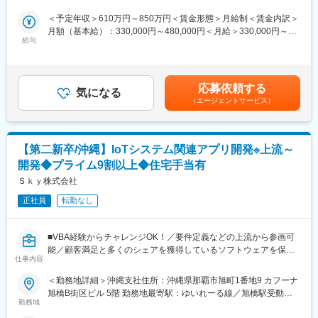
ンレイヤーの開発を担当します。
す。
プロンプトエンジニアリングやRAG、エージェント開発など生成
同事業に携わっているメンバーの特徴としては、新しい技術を積
＜予定年収＞610万円～850万円＜賃金形態＞月給制＜賃金内訳＞
AI技術を用いた幅広い開発を、クラウドネイティブな開発手法を
極的に習得し、スキルアップをしていくというポジティブな思考
月額（基本給）：330,000円～480,000円＜月給＞330,000円～
用いながら、バックエンドシステムの設計・開発・運用、APIの開
があり、好奇心が旺盛です。また自分の担当しているプロジェク
給与
480,000円＜昇給有無＞有＜残業手当＞有＜給与補足＞ ※年収に関
発や外部システムとの連携、フロントエンドも含めた開発を行い
ト以外にも、仲間が困っている時は手をさしのべるメンバーが多
してはスキルに応じて判断いたします。■年2回（6月、12月）、
ます。
く在籍しています。
決算賞与（3月 / 29年連続支給） ※業績に応じて支給＜入社時の年
収提示例 ※月20h残業を実施した場合＞ 【サブチーフ】29
応募依頼する
■配属先について
＜入社後の流れ＞
気になる
歳 年収：7,450,000円【チーフ】35歳 年収：8,500,000円賃金
（エージェントサービス）
さまざまなビジネスシーンにおいて、生成AIの活用が進んでいま
入社後は配属部署にてプロジェクトに参画していただきます。勉
はあくまでも目安の金額であり、選考を通じて上下する可能性が
す。
強会や研修など、必要に応じて参加できる学びの場も多数ありま
あります。月給(月額)は固定手当を含めた表記です。
生成AIを活用したパーソナライズされたサービスによるユーザー
す。ご経験を考慮しつつPL／PMなどのポジションを積極的にお
体験の向上や、カスタマーサポートや社内ヘルプデスクの効率化
任せしていきます。
【第二新卒/沖縄】IoTシステム関連アプリ開発※上流～
など、生成AIの活用によってビジネスのあり方が大きく変わろう
開発◆プライム9割以上◆住宅手当有
としています。
変更の範囲：会社の定める業務
特に、クラウドプラットフォームを活用した生成AIシステムの開
Ｓｋｙ株式会社
発は、その柔軟性、拡張性やコスト効率の高さからニーズが高ま
正社員
転勤なし
っています。
日々進化するAI技術を迅速にキャッチアップし最新のソリューシ
ョンを提供し続ける上でもクラウドを用いた開発はそのスピード
■VBA経験からチャレンジOK！／要件定義などの上流から参画可
感に大きなアドバンテージがあります。生成AIとクラウド技術を
能／顧客満足と多くのシェアを獲得しているソフトウェアを保有
駆使して、新たな価値を提供するシステム開発を行っています。
仕事内容
するメーカー兼SIer／ALL Ｓｋｙでの全社一体の組織体制／平均
残業18.3H以内／定時退社日あり／有給休暇取得促進■
＜勤務地詳細＞沖縄支社住所：沖縄県那覇市旭町1番地9 カフーナ
＜入社後の流れ＞
旭橋B街区ビル 5階 勤務地最寄駅：ゆいれーる線／旭橋駅受動喫
入社後は配属部署にてプロジェクトに参画していただきます。勉
■業務概要
勤務地
煙対策：屋内全面禁煙変更の範囲：会社の定める事業所
強会や研修など、必要に応じて参加できる学びの場も多数ありま
大手企業を中心に、様々な業界の製品やシステム開発の上流から