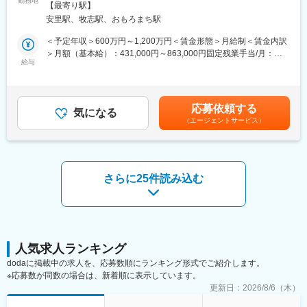
勤務地
る事業所（リモートワーク含む）
【最寄り駅】
業務、メンバーの育成や指導もご担当いただきます。テックリー
■プロジェクト例：
安里駅、牧志駅、おもろまち駅
ドをご希望の場合、テックリードとしての業務をお願いいたしま
◇大規模DB・クラウド移行・リアーキテクチャ（Oracle→Aurora
す。
＜予定年収＞600万円～1,200万円＜賃金形態＞月給制＜賃金内訳
／DMS／SCT）
Web/業務系システム、アプリ開発、AI関連など、1,000社以上の
＞月額（基本給）：431,000円～863,000円固定残業手当/月：
└オンプレミスのOracle DBをAmazon Auroraへ移行し、スキーマ
取引先や常時1,000件超のプロジェクトの中から、今のスキルだけ
給与
69,000円～137,000円（固定残業時間20時間0分/月）超過した時
変換からデータ同期、新環境での性能チューニングまで対応しま
でなく、これから目指したい方向性も踏まえて担当する案件を一
間外労働の残業手当は追加支給＜月給＞500,000円～1,000,000円
す。
緒に決めていきます。
（一律手当を含む）＜昇給有無＞有＜残業手当＞有賃金はあくま
◇ミッションクリティカルDB・パフォーマンス改善（SQL／イン
でも目安の金額であり、選考を通じて上下する可能性がありま
デックス最適化）
応募依頼する
■事業基盤の安定性
気になる
す。月給(月額)は固定手当を含めた表記です。
└数億レコード規模のDBで、スロークエリ解析や実行計画の見直
（エージェントサービス）
当社の案件の約7割は大手一次請けSIer案件となっており、安定し
し、インデックス再設計を行い、レスポンスを大幅に改善しま
た受注基盤を確立しています。顧客からの紹介による案件拡大も
す。
多く、高い定着率と長期的な信頼関係が継続的な案件獲得につな
◇NoSQL導入・データ基盤設計（MongoDB／Redis／
がっています。
DynamoDB）
さらに25件読み込む
└トラフィック増に対応するため、KVSキャッシュ層やドキュメ
■働きやすい環境
ント型DBを導入し、RDBMSの負荷分散と高速化を実現します。
営業担当が月1回、エンジニアと現場双方へヒアリングを実施し、
現場での評価や課題、今後のキャリアについて共有します。常駐
変更の範囲：会社の定める業務
先でも孤立することなく、安心して働ける環境です。また、基本
的に残業が多くなる案件を受けないため、残業時間も月平均2.4時
間と非常に少ない環境です。さらに3カ月に1回の全社アンケート
人気求人ランキング
を実施し、社員の声を制度へ反映しているため、Udemy導入、在
dodaに掲載中の求人を、応募数順にランキング形式でご紹介します。
宅勤務手当なども社員の要望から1年以内に実現しています。
※応募数が同数の場合は、新着順に表示しています。
更新日：
2026/8/6（木）
■評価・キャリア支援