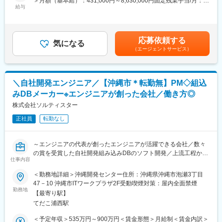
＞月額（基本給）：431,000円～8,630,000円固定残業手当/月：
取引先や常時1,000件超のプロジェクトの中から、今のスキルだけ
しい開発手法やツールも積極的に導入しています。
給与
69,000円～137,000円（固定残業時間20時間0分/月）超過した時
でなく、これから目指したい方向性も踏まえて担当する案件を一
間外労働の残業手当は追加支給＜月給＞500,000円～8,767,000円
緒に決めていきます。
■当社の魅力：
（一律手当を含む）＜昇給有無＞有＜残業手当＞有賃金はあくま
【労働環境が安定しており長期的・安定的に就業できます】
でも目安の金額であり、選考を通じて上下する可能性がありま
応募依頼する
■事業基盤の安定性
社内ブログや社内SNS等を通しての情報共有や社内の情報発信な
気になる
す。月給(月額)は固定手当を含めた表記です。
（エージェントサービス）
当社の案件の約7割は大手一次請けSIer案件となっており安定した
どコミュニケーションが密な環境です。また社員一人ひとりのの
受注基盤を確立しています。顧客からの紹介による案件拡大も多
スキルやモチベーションが高くお互い刺激を与え合いながら成長
く、高い定着率と長期的な信頼関係が継続的な案件獲得につなが
していけることも特徴です。福利厚生も充実しており、休暇制度
っています。
はもちろん各種手当も豊富にございます。
＼自社開発エンジニア／【沖縄市＊転勤無】PM◇組込
みDBメーカー※エンジニアが創った会社／働き方◎
■働きやすい環境
変更の範囲：会社の定める業務
営業担当が月1回エンジニアと現場双方へヒアリングを実施し、現
株式会社ソルティスター
場での評価や課題、今後のキャリアについて共有します。常駐先
正社員
転勤なし
でも孤立することなく安心して働ける環境です。また、基本的に
残業が多くなる案件を受けないため、残業時間も月平均2.4時間と
非常に少ない環境です。さらに3カ月に1回の全社アンケートを実
～エンジニアの代表が創ったエンジニアが活躍できる会社／数々
施し、社員の声を制度へ反映しているため、Udemy導入、在宅勤
の賞を受賞した自社開発組み込みDBのソフト開発／上流工程から
務手当なども社員の要望から1年以内に実現しています。
仕事内容
携われる！／働き方◎～
＜勤務地詳細＞沖縄開発センター住所：沖縄県沖縄市泡瀬3丁目
■評価・キャリア支援
＼オムロン（製造業向け制御機器）と資本締結した世界トップク
47－10 沖縄市ITワークプラザ2F受動喫煙対策：屋内全面禁煙
年1回の定期昇給に加え、案件単価の向上や成果に応じた昇給も実
ラスの処理スピードを誇るDB『SpeeDBee』の開発に従事／
勤務地
施しており、入社半年で3～12％の昇給実績もあります。キャリ
【最寄り駅】
ア相談についても営業担当が伴走し、スキルアップや次のキャリ
てだこ浦西駅
※ご入社後（最初はフォローあり）から1プロジェクトに参画！ご
ア形成をサポートします。
経験を活かしていただきゆくゆくはPMとしてプロジェクトのマネ
＜予定年収＞535万円～900万円＜賃金形態＞月給制＜賃金内訳＞