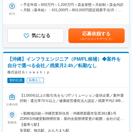
・動画配信プラットフォームのAPI開発（Go／AWS／高負荷対
す。
＜予定年収＞600万円～1,200万円＜賃金形態＞月給制＜賃金内訳
策）…数百万規模の同時接続を支えるため、キャッシング戦略や
Web/業務系システム、アプリ開発、AI関連など、1,000社以上の
＞月額（基本給）：431,000円～863,000円固定残業手当/月：
非同期処理を駆使し、低遅延かつ安定した配信APIを設計、実装し
取引先や常時1,000件超のプロジェクトの中から、今のスキルだけ
給与
69,000円～137,000円（固定残業時間20時間0分/月）超過した時
ます。
でなく、これから目指したい方向性も踏まえて担当する案件を一
間外労働の残業手当は追加支給＜月給＞500,000円～1,000,000円
・大手人材系SaaSのマイクロサービス化プロジェクト（Go／
緒に決めていきます。
（一律手当を含む）＜昇給有無＞有＜残業手当＞有賃金はあくま
gRPC／コンテナ））…肥大化したモノリシックなシステムをド
でも目安の金額であり、選考を通じて上下する可能性がありま
メインごとに分割し、Go言語とgRPCを用いたマイクロサービス
応募依頼する
■事業基盤の安定性
気になる
す。月給(月額)は固定手当を含めた表記です。
アーキテクチャへ刷新します。
（エージェントサービス）
当社の案件の約7割は大手一次請けSIer案件となっており、安定し
・数百万UU規模ECサイトのバックエンド刷新（Laravel→Go／
た受注基盤を確立しています。顧客からの紹介による案件拡大も
GCP）…トラフィック増大に耐えうるアーキテクチャへの移行に
多く、高い定着率と長期的な信頼関係が継続的な案件獲得につな
向け、データベースの水平分割（Sharding）やクエリチューニン
がっています。
グを担います。
【沖縄】インフラエンジニア（PM/PL候補）◆案件を
自分で選べる会社／残業月2.4h／転勤なし
■働きやすい環境
変更の範囲：会社の定める業務
営業担当が月1回、エンジニアと現場双方へヒアリングを実施し、
株式会社Ｇｒｏｗｓｈｉｐ
現場での評価や課題、今後のキャリアについて共有します。常駐
契約社員
転勤なし
先でも孤立することなく、安心して働ける環境です。また、基本
的に残業が多くなる案件を受けないため、残業時間も月平均2.4時
間と非常に少ない環境です。さらに3カ月に1回の全社アンケート
【1,000社以上の取引先をもつITソリューション提供企業／案件選
を実施し、社員の声を制度へ反映しているため、Udemy導入、在
択制・還元率70％以上／健康経営優良法人認定／残業平均2.4時間
宅勤務手当なども社員の要望から1年以内に実現しています。
仕事内容
／土日祝休み／リモートワーク有】
＜勤務地詳細＞沖縄営業所住所：沖縄県那覇市安里381番1号
■評価・キャリア支援
■業務内容：
ZORKS沖縄受動喫煙対策：屋内全面禁煙変更の範囲：会社の定め
年1回の定期昇給に加え、案件単価の向上や成果に応じた昇給も実
インフラエンジニアとして、プロジェクトに携わっていただきま
勤務地
る事業所（リモートワーク含む）
施しており、入社半年で3～12％の昇給実績もあります。キャリ
【最寄り駅】
す。関係部署との要件調整、コスト管理、マネジメント業務、メ
ア相談についても営業担当が伴走し、スキルアップや次のキャリ
安里駅、牧志駅、おもろまち駅