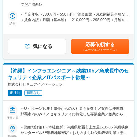
携わっていただきます。
理等の金融パッケージを展開しております。
階、6階受動喫煙対策：屋内全面禁煙
てだこ浦西駅
多くのお客様に導入実績があり、特に債権管理システムにおいて
■具体的には：
は地銀の7割以上に導入されております。
＜予定年収＞380万円～550万円＜賃金形態＞月給制補足事項なし
金融系システム開発プロジェクトにてシステムの開発・保守を行
（導入案件事例）https://www.itfor.co.jp/case/?category=financial
＜賃金内訳＞月額（基本給）：210,000円～298,000円＜月給＞
っていただきます。汎用系・オープン系の良質で継続的な案件を
給与
・公共機関向けソリューション https://www.itfor.co.jp/public/（公
210,000円～298,000円＜昇給有無＞有＜残業手当＞有＜給与補足
厳選して受注しており、要件定義工程～総合テストまで一貫して
共向け）
＞※予定年収はあくまでも目安の金額であり、選考を通じて上下す
行っていただきます。プライム案件が豊富なため、顧客フロント
地方税や国民健康保険料などの徴収業務を支援する自治体向け債
る可能性があります。■賞与：年2回※別途決算特別賞与の支給あ
として直接お客様と接する機会（顧客レビューや問い合わせ対応
権管理・学務支援ソリューション及びBPOサービスは、全国の30
り（毎年実績あり）■昇給：年1回賃金はあくまでも目安の金額で
応募依頼する
など）が多くあります。長期案件が多いためプロジェクト所属期
気になる
都道府県、133団体に導入実績があります。
あり、選考を通じて上下する可能性があります。月給(月額)は固定
（エージェントサービス）
間も年単位となります。ほとんどの場合継続案件が発生するた
（導入案件事例）https://www.itfor.co.jp/case/?category=public
手当を含めた表記です。
め、1つのプロジェクトで長期に渡り業務知識をしっかりと身に着
けていただけます。
変更の範囲：会社の定める業務
【沖縄】インフラエンジニア～残業10h／急成長中のセ
■ポジションの魅力：
キュリティ企業／ITパスポート歓迎～
◎圧倒的な顧客基盤があり、景気に左右されない生損保の案件が
豊富にあります。
株式会社セキュアイノベーション
◎プライム案件が70％以上を占めるため上流工程且つ大規模案件
正社員
転勤なし
に携わることができます。
◎上流工程且つ大規模案件が豊富にあり、ポジションも豊富であ
ることから社員一人一人の希望に合わせたキャリア構築が可能で
～U・Iターン歓迎！県外からの入社者も多数！／案件は沖縄市、
す。
那覇市内のみ！／セキュリティに特化した専業企業／創業から増
仕事内容
収増益で需要が高い！沖縄発ベンチャー！～
■当社の魅力：
＜勤務地詳細1＞本社住所：沖縄県那覇市上之屋1-18-36 沖縄映像
沖縄県は「情報通信産業支援制度」のもと、人材育成支援など情
■概要：
センタービル3F勤務地最寄駅：おもろまち駅受動喫煙対策：敷地
報通信産業の育成に積極的な施策が行われております。当社は地
ネットワーク・エンドポイント導入および保守業務を担当してい
勤務地