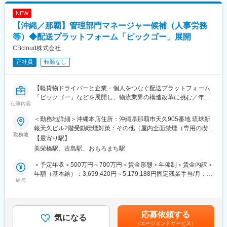
いを持って活動を開始しました。
NEW
まだ活動して間もないコミュニティですが、すでに社内外含め30
【沖縄／那覇】管理部門マネージャー候補（人事労務
名程度のエンジニアの方が集まり、技術力の向上や様々な事例を
発表（LT）を行っております。詳細は面接でお伝えいたします。
等）◆配送プラットフォーム「ピックゴー」展開
・テックブログ執筆
CBcloud株式会社
・今後活動していく予定 月イチLT大会（仮称）も開催予定で、自
正社員
転勤なし
社のエンジニアだけではなく外部のエンジニアも招き、技術に関
するアウトプット力を高めていこうという事を目的としておりま
す。
【軽貨物ドライバーと企業・個人をつなぐ配送プラットフォーム
こういった活動を行い継続することで、沖縄のエンジニアの技術
「ピックゴー」などを展開し、物流業界の構造改革に挑む／年休
力向上も含め、業界をもっと盛り上げていくことを目指しており
仕事内容
122日】
ます。
＜勤務地詳細＞沖縄本店住所：沖縄県那覇市天久905番地 琉球新
■仕事内容
■具体的な業務内容
報天久ビル2階受動喫煙対策：その他（屋内全面禁煙（専用の喫煙
当社は2021年12月、シリーズCで約60億の資金調達。 その後、調
勤務地
・Web・アプリ（toB・toC）双方でのUI/UXデザイン
ブースあり））
【最寄り駅】
達を重ね累計約120億の資金調達を実施しました。 サービスの急
・画像・イラストなどのグラフィック制作
美栄橋駅、古島駅、おもろまち駅
成長と新規事業拡大に伴い、より強固な組織を構築する事が急務
・サービスの課題抽出および解決案の提案・推進・測定
となっております。
・UI・UX設計のためのユーザー調査の実施
＜予定年収＞500万円～700万円＜賃金形態＞年俸制＜賃金内訳＞
・UXデザインプロセスの計画・実行 ・デザインチームの進行管理
年額（基本給）：3,699,420円～5,179,188円固定残業手当/月：
今後IPOを見据え、一般的な労務管理業務のみならず、制度設計・
給与
・ピープルマネジメント(マネジメント職のみ)
108,382円～151,735円（固定残業時間45時間0分/月）超過した時
採用周り・総務など沖縄拠点でのバックオフィスをお任せしてい
間外労働の残業手当は追加支給＜月額＞416,667円～583,334円
きます。
≪開発環境≫
（12分割）（一律手当を含む）＜昇給有無＞有＜残業手当＞有＜
Figma、Adobe Creative Cloud、Morisawa Fonts（デザイン）
給与補足＞※能力・経験等を考慮し、当社規定により決定いたしま
応募依頼する
■業務内容
気になる
Adobe Stock（ストックフォト）
す。※給与改定は年2回賃金はあくまでも目安の金額であり、選考
（エージェントサービス）
・IPOに関わる労務対応