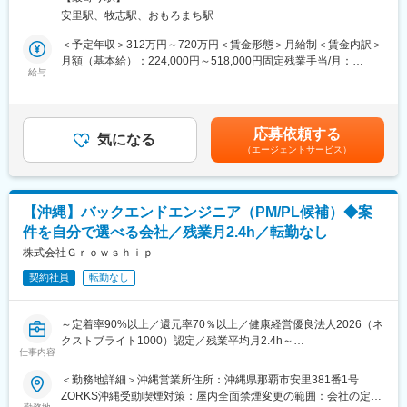
す。
ア形成をサポートします。
安里駅、牧志駅、おもろまち駅
Web・業務系システム、アプリ開発、AI関連など、1,000社以上の
取引先・常時1,000件超のプロジェクトの中から担当する案件を一
＜予定年収＞312万円～720万円＜賃金形態＞月給制＜賃金内訳＞
■プロジェクト例：
緒に決めていきます。
月額（基本給）：224,000円～518,000円固定残業手当/月：
◇大手金融機関向け基幹システムクラウド移行（Java／Spring
給与
36,000円～82,000円（固定残業時間20時間0分/月）超過した時間
Boot／AWS）
■事業基盤の安定性
外労働の残業手当は追加支給＜月給＞260,000円～600,000円（一
└オンプレミスで稼働する勘定系システムをAWS環境へリフト＆
当社の案件の約7割は大手一次請けSIer案件となっており、安定し
律手当を含む）＜昇給有無＞有＜残業手当＞有賃金はあくまでも
シフトし、マイクロサービス化を見据えたアーキテクチャ刷新を
た受注基盤を確立しています。顧客からの紹介による案件拡大も
目安の金額であり、選考を通じて上下する可能性があります。月
主導します。
応募依頼する
多く、高い定着率と長期的な信頼関係が継続的な案件獲得につな
気になる
給(月額)は固定手当を含めた表記です。
◇官公庁・自治体向けシステム標準化対応（Java／ガバメントク
（エージェントサービス）
がっています。
ラウド）
└政府が進める「自治体システム標準化」プロジェクトにおい
■働きやすい環境
て、高いセキュリティ要件を満たしつつ、業務効率化を実現する
営業担当が月1回、エンジニアと現場双方へヒアリングを実施し、
住民情報システムを構築します。
【沖縄】バックエンドエンジニア（PM/PL候補）◆案
現場での評価や課題、今後のキャリアについて共有します。常駐
件を自分で選べる会社／残業月2.4h／転勤なし
先でも孤立することなく、安心して働ける環境です。また、基本
変更の範囲：会社の定める業務
的に残業が多くなる案件を受けないため、残業時間も月平均2.4時
株式会社Ｇｒｏｗｓｈｉｐ
間と非常に少ない環境です。さらに3カ月に1回の全社アンケート
契約社員
転勤なし
を実施し、社員の声を制度へ反映しているため、Udemy導入、在
宅勤務手当なども社員の要望から1年以内に実現しています。
～定着率90%以上／還元率70％以上／健康経営優良法人2026（ネ
■評価・キャリア支援
クストブライト1000）認定／残業平均月2.4h～
年1回の定期昇給に加え、案件単価の向上や成果に応じた昇給も実
仕事内容
施しており、入社半年で3～12％の昇給実績もあります。キャリ
■業務内容：
＜勤務地詳細＞沖縄営業所住所：沖縄県那覇市安里381番1号
ア相談についても営業担当が伴走し、スキルアップや次のキャリ
バックエンドエンジニアとして、開発プロジェクトに携わってい
ZORKS沖縄受動喫煙対策：屋内全面禁煙変更の範囲：会社の定め
ア形成をサポートします。
ただきます。関係部署との要件調整、コスト管理、マネジメント