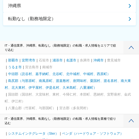
沖縄県
転勤なし（勤務地限定）
IT・通信業界、沖縄県、転勤なし（勤務地限定）の転職・求人情報をエリアで絞
り込む
那覇市
宜野湾市
石垣市
浦添市
名護市
糸満市
沖縄市
豊見城市
うるま市
宮古島市
南城市
中頭郡（読谷村、嘉手納町、北谷町、北中城村、中城村、西原町）
島尻郡（与那原町、南風原町、渡嘉敷村、座間味村、粟国村、渡名喜村、南大東
村、北大東村、伊平屋村、伊是名村、久米島町、八重瀬町）
国頭郡（国頭村、大宜味村、東村、今帰仁村、本部町、恩納村、宜野座村、金武
町、伊江村）
八重山郡（竹富町、与那国町）
宮古郡（多良間村）
IT・通信業界、沖縄県、転勤なし（勤務地限定）の転職・求人情報を業種で絞り
込む
システムインテグレータ（SIer）
ベンダ（ハードウェア・ソフトウェア）