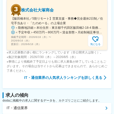
株式会社大塚商会
【飯田橋本社／5割リモート】営業支援・事務◆完全週休2日制／住
宅手当あり・「たのめーる」の上場企業
＜勤務地詳細＞本社住所：東京都千代田区飯田橋2-18-4 勤務地最寄駅：中央本線／水道橋駅受動喫煙対策：屋内全面禁煙変更の範囲：会社の定める事業所（リモートワーク含む）
＜予定年収＞450万円～800万円＜賃金形態＞月給制補足事項なし＜賃金内訳＞月額（基本給）：249,000円～475,000円その他固定手当/月：25,000円～45,000円＜月給＞274,000円～520,000円＜昇給有無＞有＜残業手当＞有＜給与補足＞※経験、能力、年齢などを考慮の上、規定により決定賃金はあくまでも目安の金額であり、選考を通じて上下する可能性があります。月給(月額)は固定手当を含めた表記です。
掲載予定期間：
2026/6/18（木）
〜
2026/9/16（水）
気になる
更新日：
2026/6/18（木）
※求人応募数の多い順にランキングしています（非公開求人は除く）。
※集計対象期間：2026/7/30（木）～2026/8/5（水）
※事情により掲載終了予定日よりも前に求人募集が終了していることもご
ざいます。その場合は当サイトから応募はできませんので、あらかじめご
了承ください。
IT・通信業界
の人気求人ランキングを詳しく見る
求人の傾向
dodaに掲載中の求人に関するデータを、カテゴリごとにご紹介します。
IT・通信業界