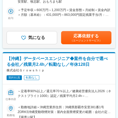
ア相談についても営業担当が伴走し、スキルアップや次のキャリ
安里駅、牧志駅、おもろまち駅
務、メンバーの育成・指導もお任せします。テックリードをご希
ア形成をサポートします。
望の場合、テックリードとしての業務をお願いいたします。
＜予定年収＞600万円～1,200万円＜賃金形態＞月給制＜賃金内訳
Web・業務系システム、アプリ開発、AI関連など、1,000社以上の
＞月額（基本給）：431,000円～863,000円固定残業手当/月：
■プロジェクト例：
取引先・常時1,000件超のプロジェクトの中から担当する案件を一
給与
69,000円～137,000円（固定残業時間20時間0分/月）超過した時
・CentOS→RHEL/AlmaLinuxの大規模マイグレーション（OS移
緒に決めていきます。
間外労働の残業手当は追加支給＜月給＞500,000円～1,000,000円
行／設計／シェル）…サポート終了に伴う数千台規模のOS移行に
（一律手当を含む）＜昇給有無＞有＜残業手当＞有賃金はあくま
おいて、既存アプリ影響調査から移行スクリプト作成、新OS環境
■事業基盤の安定性
でも目安の金額であり、選考を通じて上下する可能性がありま
の並行稼働設計まで対応します。
応募依頼する
当社の案件の約7割は大手一次請けSIer案件となっており、安定し
気になる
す。月給(月額)は固定手当を含めた表記です。
・大規模仮想化基盤のHCI導入・リプレイス（VMware／
（エージェントサービス）
た受注基盤を確立しています。顧客からの紹介による案件拡大も
Nutanix）…老朽化した3Tier構成をHCIへ刷新し、ボトルネック解
多く、高い定着率と長期的な信頼関係が継続的な案件獲得につな
消に向けたサイジングやストレージIO最適化設計を行います。
がっています。
変更の範囲：会社の定める業務
【沖縄】データベースエンジニア◆案件を自分で選べ
■働きやすい環境
る会社／残業月2.4h／転勤なし／年休128日
営業担当が月1回、エンジニアと現場双方へヒアリングを実施し、
現場での評価や課題、今後のキャリアについて共有します。常駐
株式会社Ｇｒｏｗｓｈｉｐ
先でも孤立することなく、安心して働ける環境です。また、基本
契約社員
転勤なし
的に残業が多くなる案件を受けないため、残業時間も月平均2.4時
間と非常に少ない環境です。さらに3カ月に1回の全社アンケート
を実施し、社員の声を制度へ反映しているため、Udemy導入、在
～定着率90%以上／還元率70％以上／健康経営優良法人2026（ネ
宅勤務手当なども社員の要望から1年以内に実現しています。
クストブライト1000）認定／残業平均月2.4h～
仕事内容
■評価・キャリア支援
■業務内容：
＜勤務地詳細＞沖縄営業所住所：沖縄県那覇市安里381番1号
年1回の定期昇給に加え、案件単価の向上や成果に応じた昇給も実
当社のデータベースエンジニアとして、キャリアの方向性と働き
ZORKS沖縄受動喫煙対策：屋内全面禁煙変更の範囲：会社の定め
施しており、入社半年で3～12％の昇給実績もあります。キャリ
方の希望を踏まえ、最適なプロジェクトに携わっていただきま
勤務地
る事業所（リモートワーク含む）
ア相談についても営業担当が伴走し、スキルアップや次のキャリ
【最寄り駅】