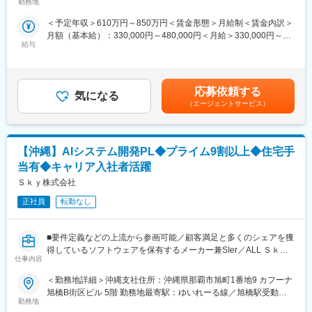
■業務概要
・1人1人のアイディアや個性を尊重しながら、皆で一緒になって
勤務地
煙対策：屋内全面禁煙変更の範囲：会社の定める事業所
最先端のクラウド技術を駆使し、顧客へ今までにない価値を提供
創り上げていく職場環境です！
＜予定年収＞610万円～850万円＜賃金形態＞月給制＜賃金内訳＞
すべく、事業を展開しています。
・24時間365日チームで対応するため、大規模なサービスを支え
月額（基本給）：330,000円～480,000円＜月給＞330,000円～
データ分析基盤を構成する、データレイクやDWH（データウェア
るやりがいをチームで実感することができます。
給与
480,000円＜昇給有無＞有＜残業手当＞有＜給与補足＞ ※年収に関
ハウス）等のデータ設計、データの集約加工等のETL処理設計、
・過去には自己申告による正社員登用実績もございます。
してはスキルに応じて判断いたします。■年2回（6月、12月）、
BIを用いた画面設計等を担当します。
※割増対象時間
決算賞与（3月 / 29年連続支給） ※業績に応じて支給＜入社時の年
・データ分析基盤開発の要件定義、設計・実装・試験
（1）夜勤1,350円（22時～2時の時間帯は深夜割増込で時給1,715
収提示例 ※月20h残業を実施した場合＞ 【サブチーフ】29
・データレイク、DWH、データマート、BIの構築・開発
円）
応募依頼する
気になる
歳 年収：7,450,000円【チーフ】35歳 年収：8,500,000円賃金
■案件例
（2）深夜勤1,550円（1時30分～5時の時間帯は深夜割増込で時給
（エージェントサービス）
はあくまでも目安の金額であり、選考を通じて上下する可能性が
・生成AIによる社内ドキュメント検索チャットボット
1,965円）
あります。月給(月額)は固定手当を含めた表記です。
・当社パッケージ「SKYSEA Client View」のPCログを分析し可
視化
■事業内容：
【沖縄】AIシステム開発PL◆プライム9割以上◆住宅手
・製造業向けに在庫管理、財務会計の情報をMicrosoft Azure上に
「協創する喜びにあふれる人と組織と社会の発展に貢献する」と
統合し分析
いうミッションを掲げ、企業内における情報共有・コミュニケー
当有◆キャリア入社者活躍
・製品企画部門向けに製品の品質に関する情報をAmazon Web
ション分野に特化したITソリューションの企画から開発、コンサ
Ｓｋｙ株式会社
Services上に統合し分析
ルテーションまでを手掛けています。
・物流業向けに各種システムの業務情報を集約し経営判断情報と
正社員
転勤なし
主に従業員数 数千～数万名規模の大企業をターゲットとし、目ま
して活用するための基盤を構築
ぐるしく変化するビジネス環境に合わせて、現場レベルで起こる
■配属先について
課題を解決するソリューションを、お客さまとの「対話」から創
■要件定義などの上流から参画可能／顧客満足と多くのシェアを獲
Webアプリケーションシステムを中心としたスクラッチ開発を主
り出すことが特長です。
得しているソフトウェアを保有するメーカー兼SIer／ALL Ｓｋｙ
な事業としていますが、DX市場に向けて、現在新しい事業領域へ
仕事内容
での全社一体の組織体制／平均残業18.3時間／定時退社日あり／
注力しています。
有給休暇取得促進■
その新しい事業領域の一つが、生成AIのシステム開発、およびデ
変更の範囲：会社の定める業務
＜勤務地詳細＞沖縄支社住所：沖縄県那覇市旭町1番地9 カフーナ
ータ分析関連のシステム開発となります。
旭橋B街区ビル 5階 勤務地最寄駅：ゆいれーる線／旭橋駅受動喫
■業務概要
生成AIの市場における需要は拡大の一途をたどっており、今後さ
勤務地
煙対策：屋内全面禁煙変更の範囲：会社の定める事業所