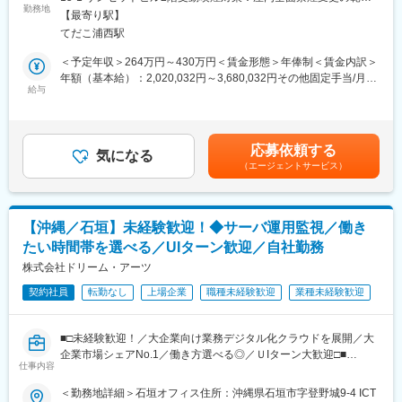
障がいのある方々の就労に向けたサポートをお任せ！
勤務地
囲：会社の定める事業所
【最寄り駅】
ご利用者さまが、毎日笑顔で安定した生活が送れるよう一人ひと
■組織構成：
てだこ浦西駅
りに寄り添ってご支援するやりがいのあるお仕事です！
●本社（那覇市） 在籍社員：4名
＜予定年収＞264万円～430万円＜賃金形態＞年俸制＜賃金内訳＞
●官公庁（那覇市） 在籍社員：4名
＜具体的には＞
年額（基本給）：2,020,032円～3,680,032円その他固定手当/月：
●出先機関（沖縄市） 在籍社員：3名
◇業務についての指導およびサポート
給与
20,000円固定残業手当/月：31,664円（固定残業時間20時間0分/
本社ではパートナーおよびエンドクライアントと仕様調整を行
・PCを使ったデータ入力やリスト作成などのパソコン業務のフォ
月）超過した時間外労働の残業手当は追加支給＜月額＞220,000
い、UTMやEPPといったセキュリティ製品の導入～保守業務を実
ロー
円～358,333円（12分割）（一律手当を含む）＜昇給有無＞有＜
施します。
・システムの不具合確認などの業務フォロー
残業手当＞有＜給与補足＞※未経験者の年収は一律上記金額スタ―
官公庁、出先機関のプロジェクトは、弊社メンバーで固めてクラ
応募依頼する
◇精神面のフォロー、環境づくりなど
気になる
トになります。■昇給：年1回※人事考査有■その他固定手当：ベー
イアント先に常駐するパターンなので、安心してスキルを磨きな
（エージェントサービス）
・出勤できない日が続く方や、うまく作業に集中できない方が安
スアップ手当20,000円賃金はあくまでも目安の金額であり、選考
がら業務を進めていくことができます。
定して仕事ができるようにサポートします
を通じて上下する可能性があります。月給(月額)は固定手当を含め
◇面談や支援に関するミーティング業務
た表記です。
アサインはご自身と相談の上決定されます。また、プロジェクト
・月1回利用者さまとの面談 など
を弊社メンバーで固めてクライアント先に常駐するパターンなの
【沖縄／石垣】未経験歓迎！◆サーバ運用監視／働き
で、上流工程も行うことができ、コミュニケーションがとりやす
たい時間帯を選べる／UIターン歓迎／自社勤務
＼この求人の、ココが魅力／
く、安心してスキルを磨きながらプロジェクトを進めていくこと
◎未経験からスタートできる環境
株式会社ドリーム・アーツ
ができます。
スタッフ全員が未経験スタートで、元販売員や整体師、事務スタ
契約社員
転勤なし
上場企業
職種未経験歓迎
業種未経験歓迎
ッフなど異業種から転職した20～50代スタッフが活躍中。
入社後、座学で業界や就労支援について学んだ後、現場でOJT研
変更の範囲：会社の定める業務
修を実施。はじめて利用者さんと会う日は先輩スタッフがついて
■□未経験歓迎！／大企業向け業務デジタル化クラウドを展開／大
くれるので、安心してスタートできます。
企業市場シェアNo.1／働き方選べる◎／ＵIターン大歓迎□■
仕事内容
●未経験で入社したメンバー多数！研修を通じて無理なく業務に取
◎プライベートと両立しやすい
り組めます。
＜勤務地詳細＞石垣オフィス住所：沖縄県石垣市字登野城9-4 ICT
シフト制ではあるものの、土曜や祝日は10時～15時の短時間勤