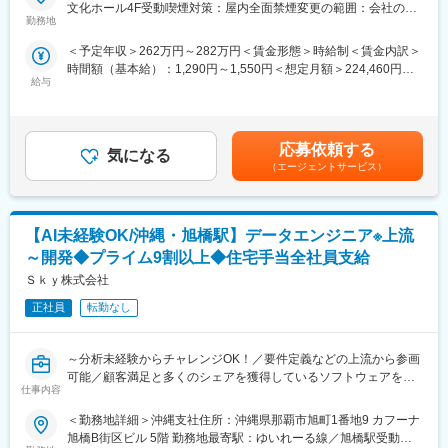
●働きたい時間帯を選択できるため、プライベートとの両立が可能
文化ホール4F受動喫煙対策：屋内全面禁煙変更の範囲：会社の定
務。
です◎
勤務地
める事業所（リモートワーク含む）
有給取得も非常にしやすく、実態として年間休日98日＋リフレッ
●石垣にいても東京水準のITの仕事ができます。
シュ休暇6日＋有給休暇約10日＝約114日ほど休みがあり、リフレ
＜予定年収＞262万円～282万円＜賃金形態＞時給制＜賃金内訳＞
ッシュ休暇をもともとお休みとつなげ長期休暇の取得も可能で
時間額（基本給）：1,290円～1,550円＜想定月額＞224,460円～
■仕事内容：
す！
給与
269,700円＜昇給有無＞無＜残業手当＞有＜給与補足＞■月額平
◇サーバ運用監視業務
柔軟に働けるため、子育て中のママさんも活躍中です♪
均：216,729円～235,600円（深夜割増等含む）・09:00-18:00
・障害アラート及び問い合わせ対応（環境動作確認、メール／電
1,290円・17:30-02:00 1,350円・01:30-09:30 1,550円※深夜割
話／チャット対応）
◎誰かの役に立ちたいが叶う
増あり（22:00-05:00）※月額平均労働日数：21.8日賃金はあくま
・業務フローに沿ったオペレーション（関係各所へ報告、システ
応募依頼する
ご利用者さまが、目指していた就職先に就職できた時の達成感は
気になる
でも目安の金額であり、選考を通じて上下する可能性がありま
ムの再起動、ログデータ取得）
（エージェントサービス）
格別です。利用者さんやご家族にとって、できることが増えるの
す。月給(月額)は固定手当を含めた表記です。
・報告書作成、管理情報の更新等
は大きな喜びであり、直接「ありがとう」と伝えていただける機
◇自社製品サポート対応
会も多く、大きなやりがいを感じられます。
◇自社製品テスト業務
【AI未経験OK/沖縄・旭橋駅】データエンジニア※上流
◇顧客アカウント管理業務
■キャリアパスついて
基本知識を身につけるための研修もあるため、安心して業務をス
～開発◆プライム9割以上◆住宅手当全社員支給
入社して半年後に正社員に向けた面談を実施しております◎
タートいただけます！
Ｓｋｙ株式会社
拠点長などのマネジメント職やサービス管理責任者、営業・バッ
実務に入ってからも先輩や同僚のサポートがありますので、初心
クオフィス職など、多様なキャリアパスを実現できます。
者の方でもスキルアップ可能です！
正社員
転勤なし
成果を正当に評価する制度があり、入社半年でチーフ、1年強で拠
【変更の範囲：会社の定める業務】
点長に昇進した例もあります。
～分析未経験からチャレンジOK！／要件定義などの上流から参画
■組織構成
変更の範囲：会社の定める業務
可能／顧客満足と多くのシェアを獲得しているソフトウェアを保
IT業界未経験で入社された方や、本業と並行して契約社員として
仕事内容
有するメーカー兼SIer／ALL Ｓｋｙでの全社一体の組織体制／平
就業されている方もいらっしゃいます。
均残業18.3時間／定時退社日あり～
＜勤務地詳細＞沖縄支社住所：沖縄県那覇市旭町1番地9 カフーナ
■働く環境・やりがい：
旭橋B街区ビル 5階 勤務地最寄駅：ゆいれーる線／旭橋駅受動喫