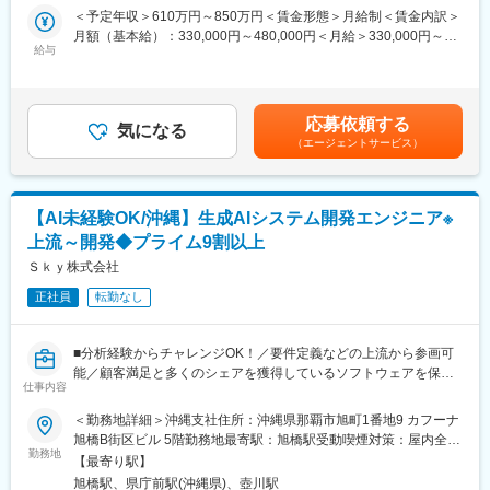
生成AI・データ分析基盤全体のアーキテクチャを設計し、要件定
らに増加していくとみられています。当社においても案件数が急
＜予定年収＞610万円～850万円＜賃金形態＞月給制＜賃金内訳＞
義や基本設計といった上流設計を行います。
激な増加傾向にあるため、ご活躍いただける環境が多くありま
月額（基本給）：330,000円～480,000円＜月給＞330,000円～
設計工程以降では、開発体制のリーダーポジションとして、プロ
す。
給与
480,000円＜昇給有無＞有＜残業手当＞有＜給与補足＞ ※年収に関
ジェクトのマネジメントを担当します。
同事業に携わっているメンバーの特徴としては、新しい技術を積
してはスキルに応じて判断いたします。■年2回（6月、12月）、
極的に習得し、スキルアップをしていくというポジティブな思考
決算賞与（3月 / 29年連続支給） ※業績に応じて支給＜入社時の年
■案件例
があり、好奇心が旺盛です。また自分の担当しているプロジェク
収提示例 ※月20h残業を実施した場合＞ 【サブチーフ】29
・生成AIによる社内ドキュメント検索チャットボット
ト以外にも、仲間が困っている時は手をさしのべるメンバーが多
応募依頼する
気になる
歳 年収：7,450,000円【チーフ】35歳 年収：8,500,000円賃金
・当社パッケージ「SKYSEA Client View」のPCログを分析し可
く在籍しています。
（エージェントサービス）
はあくまでも目安の金額であり、選考を通じて上下する可能性が
視化
＜入社後の流れ＞
あります。月給(月額)は固定手当を含めた表記です。
・製造業向けに在庫管理、財務会計の情報をMicrosoft Azure上に
入社後は配属部署にてプロジェクトに参画していただきます。勉
統合し分析
強会や研修など、必要に応じて参加できる学びの場も多数ありま
【AI未経験OK/沖縄】生成AIシステム開発エンジニア※
・製品企画部門向けに製品の品質に関する情報をAmazon Web
す。ご経験を考慮しつつPL／PMなどのポジションを積極的にお
Services上に統合し分析
任せしていきます。
上流～開発◆プライム9割以上
・物流業向けに各種システムの業務情報を集約し経営判断情報と
Ｓｋｙ株式会社
して活用するための基盤を構築
変更の範囲：会社の定める業務
正社員
転勤なし
■配属先について
Webアプリケーションシステムを中心としたスクラッチ開発を主
■分析経験からチャレンジOK！／要件定義などの上流から参画可
な事業としていますが、DX市場に向けて、現在新しい事業領域へ
能／顧客満足と多くのシェアを獲得しているソフトウェアを保有
注力しています。
仕事内容
するメーカー兼SIer／ALL Ｓｋｙでの全社一体の組織体制／平均
その新しい事業領域の一つが、生成AIのシステム開発、およびデ
残業18.3時間／定時退社日あり／有給休暇取得促進■
ータ分析関連のシステム開発となります。
＜勤務地詳細＞沖縄支社住所：沖縄県那覇市旭町1番地9 カフーナ
生成AIの市場における需要は拡大の一途をたどっており、今後さ
旭橋B街区ビル 5階勤務地最寄駅：旭橋駅受動喫煙対策：屋内全面
■業務概要
らに増加していくとみられています。当社においても案件数が急
勤務地
禁煙変更の範囲：会社の定める事業所
【最寄り駅】
クラウドインフラ上で生成AIモデルを組み込んだアプリケーショ
激な増加傾向にあるため、ご活躍いただける環境が多くありま
旭橋駅、県庁前駅(沖縄県)、壺川駅