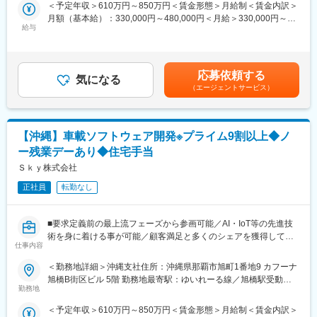
す。ご経験を考慮しつつPL／PMなどのポジションを積極的にお
＜予定年収＞610万円～850万円＜賃金形態＞月給制＜賃金内訳＞
開発をご担当いただきます。特に注力分野であるIoTにおいてWeb
任せしていきます。
月額（基本給）：330,000円～480,000円＜月給＞330,000円～
システムのフロントエンド、バックエンドの開発で力を発揮して
給与
480,000円＜昇給有無＞有＜残業手当＞有＜給与補足＞■年2回（6
いただくと共に、ご興味があれば組込や制御系、AIや画像認識と
月、12月）、決算賞与（3月 / 29年連続支給） ※業績に応じて支給
いった技術も経験していただきたいです。
変更の範囲：会社の定める業務
■モデル年収例 ※残業20時間想定(残業は目安)リーダー 26歳 年
収：6,500,000円 チーフ 35歳 年収：8,500,000円※上記は一
■配属先について
応募依頼する
気になる
例となり、役職は年齢ではなくスキルにて判断。賃金はあくまで
昨今、組込機器単体でサービスを提供するのではなく、機器と
（エージェントサービス）
も目安の金額であり、選考を通じて上下する可能性があります。
Webシステムが連携してサービスを提供するものが多くを占めて
月給(月額)は固定手当を含めた表記です。
きました。例えばクラウド上で生成されたHTMLコンテンツを組
込機器やスマホで表示し、そのUI上で機器やクラウド上のデータ
【沖縄】車載ソフトウェア開発※プライム9割以上◆ノ
を操作できるサービスも多くなっています。機器からクラウドに
データをアップロードし、クラウド上でそのデータから消耗品の
ー残業デーあり◆住宅手当
利用状況を可視化・自動分析し、交換案内まで行うようなサービ
Ｓｋｙ株式会社
スもあります。そのため、組込機器開発でも、C/C++/RTOSのよ
うな組込系の機器開発に加えて、Webシステム側のフロントエン
正社員
転勤なし
ド、バックエンドの開発も行う案件が多くなっています。このよ
うな状況のため、組込系とWebシステムの両方の技術を経験しや
■要求定義前の最上流フェーズから参画可能／AI・IoT等の先進技
すい部署になります。
術を身に着ける事が可能／顧客満足と多くのシェアを獲得してい
仕事内容
るソフトウェアを保有するメーカー兼SIer／ALL Ｓｋｙでの全社
■活かせるスキル／身につくスキル
一体の組織体制／『働き方改革』として平均残業18.3時間／定時
・自動車／医療／OA／FA／家電／防衛／宇宙などの組込機器や制
＜勤務地詳細＞沖縄支社住所：沖縄県那覇市旭町1番地9 カフーナ
退社／有給休暇取得促進■
御システムの業務知識
旭橋B街区ビル 5階 勤務地最寄駅：ゆいれーる線／旭橋駅受動喫
■概要：システムエンジニアとして車載ソフトウェアの要件定義、
・組込WebServer、OpenCV、機械学習、深層学習、Python、
勤務地
煙対策：屋内全面禁煙変更の範囲：会社の定める事業所
設計、開発をお任せいたします。
IoT（Edge、Server、WebUI、スマホアプリ、Cloud）などの開発
＜予定年収＞610万円～850万円＜賃金形態＞月給制＜賃金内訳＞
■業務内容：クライアントのシステムを中心に要件定義、設計、開
技術