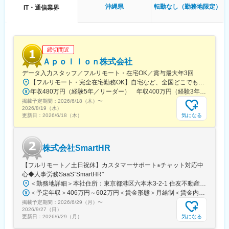
年1回の定期昇給に加え、案件単価の向上や成果に応じた昇給も実
沖縄県
転勤なし（勤務地限定）
IT・通信業界
施しており、入社半年で3～12％の昇給実績もあります。キャリ
ア相談についても営業担当が伴走し、スキルアップや次のキャリ
ア形成をサポートします。
■プロジェクト例：
締切間近
・動画配信プラットフォームのAPI開発（Go／AWS／高負荷対
Ａｐｏｌｌｏｎ株式会社
策）…数百万規模の同時接続を支えるため、キャッシング戦略や
データ入力スタッフ／フルリモート・在宅OK／賞与最大年3回
非同期処理を駆使し、低遅延かつ安定した配信APIを設計、実装し
【フルリモート・完全在宅勤務OK】自宅など、全国どこでもあなたが働きやすい場所で働けます★転居を伴う転勤なし★全国47都道府県どこからでも応募OK【本社】東京都新宿区山吹町130番地の15 茜ビル2-A＜アクセス＞有楽町線「江戸川橋駅」、東西線「東西線」より徒歩10分※受動喫煙対策：あり
ます。
年収480万円（経験5年／リーダー） 年収400万円（経験3年／メンバー）
・大手人材系SaaSのマイクロサービス化プロジェクト（Go／
掲載予定期間：
gRPC／コンテナ））…肥大化したモノリシックなシステムをド
2026/6/18（木）
〜
2026/8/19（水）
メインごとに分割し、Go言語とgRPCを用いたマイクロサービス
気になる
更新日：
2026/6/18（木）
アーキテクチャへ刷新します。
変更の範囲：会社の定める業務
株式会社SmartHR
【フルリモート／土日祝休】カスタマーサポート※チャット対応中
心◆人事労務SaaS”SmartHR"
＜勤務地詳細＞本社住所：東京都港区六本木3-2-1 住友不動産六本木グランドタワー勤務地最寄駅：東京メトロ南北線／六本木一丁目駅受動喫煙対策：屋内全面禁煙変更の範囲：会社の定める事業所（リモートワーク含む）
＜予定年収＞406万円～602万円＜賃金形態＞月給制＜賃金内訳＞月額（基本給）：212,480円～315,200円その他固定手当/月：5,000円固定残業手当/月：77,520円～114,800円（固定残業時間45時間0分/月）超過した時間外労働の残業手当は追加支給＜月給＞295,000円～435,000円（一律手当を含む）＜昇給有無＞有＜残業手当＞有賃金はあくまでも目安の金額であり、選考を通じて上下する可能性があります。月給(月額)は固定手当を含めた表記です。
掲載予定期間：
2026/6/29（月）
〜
2026/9/27（日）
気になる
更新日：
2026/6/29（月）