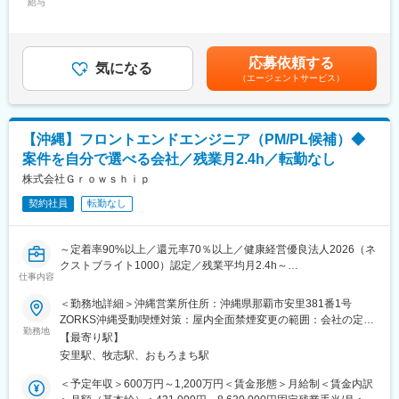
給与
480,000円＜昇給有無＞有＜残業手当＞有＜給与補足＞ ※年収に関
組みとなっており、また経営方針や他のPJTチーム状況、コミュ
してはスキルに応じて判断いたします。■年2回（6月、12月）、
〇業務系開発
ニティに関する事柄など多岐にわたります。
決算賞与（3月 / 29年連続支給） ※業績に応じて支給＜入社時の年
大手企業を中心に様々な業界の業務系システムやWebアプリの上
社長と社員の距離も近く、会社内の情報と経営陣の考えているこ
収提示例 ※月20h残業を実施した場合＞ 【サブチーフ】29
流から開発工程までをご担当いただきます。急激に成長してきて
との社員への伝達も頻繁になされています。
応募依頼する
気になる
歳 年収：7,450,000円【チーフ】35歳 年収：8,500,000円賃金
おり、優秀なリーダーが多数在籍しております。SIerを目指し、
産休、育休をはじめ休暇制度が充実しており、長期的に就業され
（エージェントサービス）
はあくまでも目安の金額であり、選考を通じて上下する可能性が
今の課題に全員で取組み、日々改善していくことができる組織で
たい方を歓迎します。
あります。月給(月額)は固定手当を含めた表記です。
あり、商売力のあるメンバーと一緒に強みづくりを随時行ってい
る勢いのある部隊となっております。
変更の範囲：会社の定める業務
【沖縄】フロントエンドエンジニア（PM/PL候補）◆
〇組込み制御系開発
案件を自分で選べる会社／残業月2.4h／転勤なし
カーナビ、車載ECU、医療機器、コピー機など、様々なターゲッ
株式会社Ｇｒｏｗｓｈｉｐ
ト機器のSW開発を受託しております。また、昨今需要の増えてい
るIoTでは組込／制御系のエッジ側の技術だけでなく、Webフロン
契約社員
転勤なし
トやサーバーアプリ、AI／画像認識など多岐に渡る技術を持った
エンジニアを必要としています。まず経験を踏まえた業務に就い
～定着率90%以上／還元率70％以上／健康経営優良法人2026（ネ
ていただき、実績にあわせて上流や窓口業務も担っていただきま
クストブライト1000）認定／残業平均月2.4h～
す。
仕事内容
■業務内容
〇モバイル系開発
＜勤務地詳細＞沖縄営業所住所：沖縄県那覇市安里381番1号
フロントエンドエンジニア（PM/PL）として開発プロジェクトに
携帯端末アプリやWebアプリ、Nativeアプリからハイブリッドア
ZORKS沖縄受動喫煙対策：屋内全面禁煙変更の範囲：会社の定め
携わっていただきます。関係部署との要件調整、コスト管理、マ
プリの開発を専門とする集団です。大手メーカーや通信キャリア
勤務地
る事業所（リモートワーク含む）
【最寄り駅】
ネジメント業務、メンバーの育成や指導もご担当いただきます。
を中心に、様々な業界のWebアプリ開発に要件定義から開発・運
安里駅、牧志駅、おもろまち駅
テックリードをご希望の場合テックリードとしての業務をお願い
用まで一貫して携わることができ、Webアプリエンジニアとして
いたします。
のスキルアップが可能です。開発の流行に左右される分野である
＜予定年収＞600万円～1,200万円＜賃金形態＞月給制＜賃金内訳
Web/業務系システム、アプリ開発、AI関連など、1,000社以上の
ため、アジャイル開発やCIツールの導入は当然のこととして、新