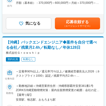
ジメントをお任せします！
月額（基本給）：370,000円～600,000円＜月給＞370,000円～
■プロジェクト例
給与
600,000円＜昇給有無＞有＜残業手当＞有＜給与補足＞※経験・ス
・教育系Webサービスの大規模リニューアル（Next.js／
■業務内容
キル・前職給与等を考慮して決定します。賃金はあくまでも目安
TypeScript／パフォーマンス改善）…学習体験（UX）の向上を目
100％自社開発のDB『SpeeDBee』の開発を中心にそれに付随す
の金額であり、選考を通じて上下する可能性があります。月給(月
指し、SSR/SSGを適切に使い分けながら、SEO対策とCore Web
るミドルウェアやアプリケーション、Webシステム開発をお任せ
額)は固定手当を含めた表記です。
Vitalsのスコア改善を実現します。
応募依頼する
します。
気になる
・医療系SaaSのダッシュボードUI構築（Vue.js／Nuxt.js／Atomic
（エージェントサービス）
組込みDBメーカーとして、IoT案件を中心にFA等、製造業界のDX
Design）…複雑な医療データを直感的に把握できるよう、Atomic
化に貢献していただきます！業界からの注目度も高く引き合いも
Designに基づいた再利用可能なコンポーネント設計と実装を推進
増えております。
します。
【沖縄】バックエンドエンジニア◆案件を自分で選べ
◆SpeeDBee Synapse（スピードビーシナプス）
変更の範囲：会社の定める業務
る会社／残業月2.4h／転勤なし／年休128日
https://www.saltyster.com/speedbee-synapse/
株式会社Ｇｒｏｗｓｈｉｐ
■業務詳細
契約社員
転勤なし
・自社製品IoTミドルウェアの開発（C言語/C++、Python、
JavaScript）
・自社製品の組込みデータベースの開発（C言語）
～定着率90%以上／還元率70％以上／健康経営優良法人2026（ネ
・自社製品を使ったアプリケーション開発（C言語/C++、
クストブライト1000）認定／残業平均月2.4h～
Python、JavaScript）
仕事内容
・WEBシステム開発
■業務内容：
＜勤務地詳細＞沖縄営業所住所：沖縄県那覇市安里381番1号
※プログラミング言語、Webフレームワーク、RDBMSの種類は問
バックエンドエンジニアとして、開発プロジェクトに携わってい
ZORKS沖縄受動喫煙対策：屋内全面禁煙変更の範囲：会社の定め
わない
ただきます。
勤務地
る事業所（リモートワーク含む）
【最寄り駅】
Web/業務系システム、アプリ開発、AI関連など、1,000社以上の
工場系の顧客に向けて業務効率化を図る製品を開発します。
安里駅、牧志駅、おもろまち駅
取引先や常時1,000件超のプロジェクトの中から、今のスキルだけ
社内メンバーで2～10名ほどのチームで1プロジェクトを遂行しま
でなく、これから目指したい方向性も踏まえて担当する案件を一