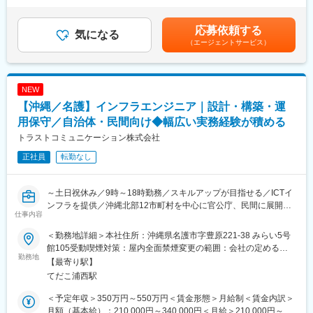
◇ネットワーク、サーバを中心としたITインフラの運用・管理
実績:年2回 6月・12月（原則として勤続1年以上が対象）■昇
◇障害対応、設定変更、運用改善 など
給：年1回 残業手当：残業時間に応じて別途支給 ＜モデル年収
応募依頼する
※基本的にエンドユーザーとの直接のやり取りはありません。
気になる
＞年収380万円／入社2年目年収500万円／入社5年目賃金はあくま
（エージェントサービス）
チーム体制での対応となるため、相談しながら業務を進められる
でも目安の金額であり、選考を通じて上下する可能性がありま
環境です。
す。月給(月額)は固定手当を含めた表記です。
■ポジションの特徴：
NEW
◎複数法人のITインフラ運用に携われるため、実務経験を幅広く
【沖縄／名護】インフラエンジニア｜設計・構築・運
積める
◎CCNA／LPIC等の基礎知識を活かしながら、業務を通じて着実
用保守／自治体・民間向け◆幅広い実務経験が積める
にスキルアップ可能
トラストコミュニケーション株式会社
◎将来的には、難易度の高い業務やチームの中核を担うポジショ
正社員
転勤なし
ンを目指せます
◎地域密着型企業として、教育・DX支援など社会貢献性の高い事
業も多数
～土日祝休み／9時～18時勤務／スキルアップが目指せる／ICTイ
ンフラを提供／沖縄北部12市町村を中心に官公庁、民間に展開～
■組織構成：3名在籍中（平均年齢30代～40代）
仕事内容
■業務内容：
■当社について：
＜勤務地詳細＞本社住所：沖縄県名護市字豊原221-38 みらい5号
沖縄県内（主に北部地域）の自治体・民間企業のお客様を対象
2011年に設立して以来、お客様が快適なネットワーク環境を享受
館105受動喫煙対策：屋内全面禁煙変更の範囲：会社の定める事
に、ITインフラ環境（ネットワーク／サーバ）の設計・構築、運
勤務地
できるよう、ICTインフラの構築、保守、コンサルティングのサー
業所
【最寄り駅】
用・保守業務を担当していただきます。
ビスを一貫して提供してきました。
てだこ浦西駅
チームの一員として、複数のお客様環境に関わりながら、安定し
たシステム運用と課題解決を行います。
■このポジションの魅力：
＜予定年収＞350万円～550万円＜賃金形態＞月給制＜賃金内訳＞
少人数体制の組織で業務を行っているため、一人ひとりに大きな
月額（基本給）：210,000円～340,000円＜月給＞210,000円～