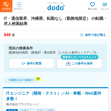
会員登録
ログイン
気になる
メニュー
IT・通信業界、沖縄県、転勤なし（勤務地限定）
の転職・
求人検索結果
849
条件で並び替え
件
現在の検索条件
[勤務地]沖縄県 [業種]IT・通信業界 [こだわり条件ピックアップ]転勤なし（勤務地限定） [詳細条件](募集・採用情報)転勤なし（勤務地限定）
新着求人をいつでもチェック
条件の変更
この条件を保存
沖縄県
のみで募集中
ITエンジニア（開発・テスト）／AI・車載・Web案件
多数！
株式会社プラスナレッジ