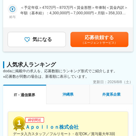
アクセンチュア、クライアント、およびクライアントのクライア
しながら業務を進める環境。平均年齢は45歳。
ントに対するビジネスリスクを軽減するために、顧客情報の保護
＜予定年収＞470万円～870万円＜賃金形態＞年俸制＜賃金内訳＞
管理と基準を評価および確立する重要な役割です。主に現場の情
年額（基本給）：4,300,000円～7,000,000円＜月額＞358,333円
■働き方
報セキュリティ責任者（マネジャー以上）と連携しながら業務に
給与
～583,333円（12分割）＜昇給有無＞有＜残業手当＞有＜給与補
・テレワーク制度あり
従事いただきます。本ポジションでは、情報セキュリティ部門の
足＞※あくまでも理論値であり実際に支払う金額をお約束するもの
・私服勤務可
クライアントデータ保護業務をご担当いただきます。
ではございません。賃金はあくまでも目安の金額であり、選考を
・社内連携を重視したコミュニケーション中心の業務
通じて上下する可能性があります。月給(月額)は固定手当を含めた
応募依頼する
＜業務詳細＞
気になる
表記です。
■キャリアパス
（エージェントサービス）
・情報セキュリティリスク管理策の実施状況の評価（監査）
内勤営業として案件推進力と提案力を磨き、取り扱い領域の拡張
・各アカウントの情報セキュリティ管理責任者と協力し、クライ
やより高度なソリューション提案へ関与。組織成果を牽引する中
アントデータプロテクションプログラムを改善し、アカウント内
核人材として役割拡大が期待されます。
に浸透させる
人気求人ランキング
■企業魅力
dodaに掲載中の求人を、応募数順にランキング形式でご紹介します。
【研修について】
TD SYNNEXは世界規模で展開するITディストリビューター／ソリ
※応募数が同数の場合は、新着順に表示しています。
入社後6か月ほどの研修期間がございます。
ューションアグリゲーター。約22,000名のIT人材が在籍し、製
また、社内トレーニングが多く、参考書、問題集、受験料も負担
更新日：
2026/8/8（土）
品・サービス・ソリューションを提供。グローバルな販売網と協
しているので未経験でも早期に学んでいただく環境が整っていま
業体制を背景に、顧客のIT投資価値最大化と成長機会の創出を支
す。
沖縄県
外資系企業
IT・通信業界
援します。
【働き方】
変更の範囲：会社の定める業務
リモート頻度：出社・在宅のハイブリッドとなっており、通常週2
回ほどの在宅勤務を導入しています。
締切間近
残業時間：0時間想定です。1人あたりが均等になるように振って
おり、残業しなくても完了する業務設計を行っています。
Ａｐｏｌｌｏｎ株式会社
データ入力スタッフ／フルリモート・在宅OK／賞与最大年3回