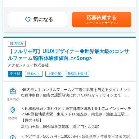
略立案、キャンペーン企画・実行等）から考えるのがSong部門で
無＜給与補足＞◆支給例：基本給＋賞与（年1回）賃金はあくまで
す
も目安の金額であり、選考を通じて上下する可能性があります。
月給(月額)は固定手当を含めた表記です。
応募依頼する
◆業務内容
気になる
（エージェントサービス）
サービスとユーザーとのあらゆるタッチポイントを捉え、構想か
ら実現、改善まで一貫して取り組みます。
ビジネスとして目指すべきゴールとユーザーの本質的なニーズを
結びつけ、「あるべき未来」を設計し、ユーザーの心を動かす体
締切間近
験へと具現化していきます。
【フルリモ可】UIUXデザイナー◆世界最大級のコンサ
また、AIをはじめとする新しいテクノロジーとの関係性も視野に
入れながら、直感的で寄り添う体験を構築します。
ルファーム/顧客体験価値向上<Song>
アクセンチュア株式会社
<具体的な業務内容>
正社員
転勤なし
上場企業
5名以上採用
・体験コンセプト・UX方針の策定
・情報設計・インタラクション設計
・プロトタイピングと検証
~国内最大手コンサルファーム／市場に影響を与えるダイナミック
・チームとの共創・合意形成
な案件多数／顧客の課題解決に向けた構想からデザインまで一貫
・実装フェーズにおけるデザイン推進
仕事内容
して対応~
・継続的な改善と価値向上
●資生堂、PRADA等大手toC企業へのご支援も多数
＜勤務地詳細＞本社住所：東京都港区赤坂1-8-1 赤坂インターシテ
●【全国フルリモート×フルフレックス×残業抑制施策×有給取得率
■プロジェクト事例：
ィAIR勤務地最寄駅：東京メトロ 銀座線／南北線／溜池山王駅受
は85％】と働き方◎
勤務地
・化粧品メーカーにおけるマーケティング トランスフォーメーシ
動喫煙対策：屋内全面禁煙変更の範囲：会社の定める事業所（リ
【最寄り駅】
ョン戦略立案及び実行支援
モートワーク含む）
溜池山王駅、国会議事堂前駅、虎ノ門ヒルズ駅
■Song部門について：
・飲料メーカーにおけるロイヤルティプログラム開発及びアプリ
顧客体験価値向上のために、“どうしたら売れるのか”だけでな
グロース支援
＜予定年収＞500万円～1,000万円＜賃金形態＞年俸制＜賃金内訳