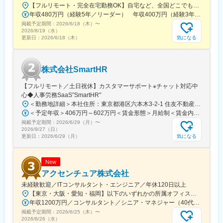
【勤務地について】
【フルリモート・完全在宅勤務OK】自宅など、全国どこでもあなたが働きやすい場所で働けます★転居を伴う転勤なし★全国47都道府県どこからでも応募OK【本社】東京都新宿区山吹町130番地の15 茜ビル2-A＜アクセス＞有楽町線「江戸川橋駅」、東西線「東西線」より徒歩10分※受動喫煙対策：あり
＜日本全国内で居住地選択が可能！※要申請＞
年収480万円（経験5年／リーダー） 年収400万円（経験3年／メンバー）
ロケーションフレキシビリティの適応ポジションとなり、「申請
掲載予定期間：
2026/6/18（木）
〜
性」で通過した方のみ、適応可能となります。
2026/8/19（水）
応募時に上記制度希望であることをお伝えいただき、その後申請
気になる
更新日：
2026/6/18（木）
手続をしていただきながら、選考にお進み頂きます。詳細は選考
プロセスの中でご確認ください。
＊ロケーションフレキシビリティ制度は、勤務地から通勤圏内へ
株式会社SmartHR
の居住が不要となり、認定期間中、在宅勤務を基本として日本国
内で居住地選択が可能となる制度です。なお、所属オフィス圏内
【フルリモート／土日祝休】カスタマーサポート※チャット対応中
の在住者、海外からのリモートワークは制度対象外です。
心◆人事労務SaaS”SmartHR"
＜勤務地詳細＞本社住所：東京都港区六本木3-2-1 住友不動産六本木グランドタワー勤務地最寄駅：東京メトロ南北線／六本木一丁目駅受動喫煙対策：屋内全面禁煙変更の範囲：会社の定める事業所（リモートワーク含む）
変更の範囲：会社の定める業務
＜予定年収＞406万円～602万円＜賃金形態＞月給制＜賃金内訳＞月額（基本給）：212,480円～315,200円その他固定手当/月：5,000円固定残業手当/月：77,520円～114,800円（固定残業時間45時間0分/月）超過した時間外労働の残業手当は追加支給＜月給＞295,000円～435,000円（一律手当を含む）＜昇給有無＞有＜残業手当＞有賃金はあくまでも目安の金額であり、選考を通じて上下する可能性があります。月給(月額)は固定手当を含めた表記です。
掲載予定期間：
2026/6/29（月）
〜
2026/9/27（日）
気になる
更新日：
2026/6/29（月）
New
アクセンチュア株式会社
未経験歓迎／ITコンサルタント・エンジニア／年休120日以上
【東京・大阪・愛知・福岡】以下のいずれかの所属オフィスもしくは各エリアのプロジェクト先 所属オフィス：■赤坂インターシティ■関西オフィス■アクセンチュア・アドバンスト・テクノロジーセンター名古屋■福岡オフィス※詳細は勤務地一覧よりご覧いただけます。※所属オフィスを問わずプロジェクトにより、国内出張、海外出張の可能性があります【魅力ポイント│世界の知恵を活用】世界中のベストプラクティスがデータベースに集約されており、数多くの事例や社員の知恵を活用できます。日本では前例のない案件でも、世界各国の社員からオンライン・オフライン（海外出張）問わず、気軽にアドバイスを受けることができます。★ この求人のPOINT ★￣￣V￣￣￣￣￣￣￣￣￣＃世界約78万人規模の大手基盤で安定性◎若手から裁量大きく挑戦・成長できる環境＃土日祝休／連続5日以上の休暇取得も可能！／フルフレックス（コアタイムなし）＃コンサル・IT未経験者向けの手厚い研修◎／メンター制度もあるため安心してチャレンジOK！
年収1200万円／コンサルタント／シニア・マネジャー（40代） 年収1000万円／テクノロジーアーキテクト（30代）
掲載予定期間：
2026/6/25（木）
〜
2026/8/26（水）