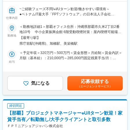
~ご経験フェーズ不問/※I/Uターン歓迎/働きやすい環境有～
●ベトナムIT最大手「FPTソフトウェア」の日本法人子会社
仕事内容
●帰省旅費補助や退職金など制度充実
●平均月13時間程度×在宅勤務ありでWLB保てます
＜勤務地詳細1＞那覇オフィス住所：沖縄県那覇市久米2丁目2番
地10号 中小企業振興会館 6階受動喫煙対策：屋内喫煙可能場所
★以下のような方おすすめ
勤務地
あり＜勤務地詳細2＞那覇オフィス２住所：沖縄県那覇市久米2丁
【最寄り駅】
・将来的にリーダーやプロジェクトマネージャーを目指したい方
目3番地15号 COI那覇ビル 2階受動喫煙対策：屋内喫煙可能場所
県庁前駅(沖縄県)、旭橋駅、美栄橋駅
・年功序列ではなく実力で評価されたい方
あり変更の範囲：【変更の範囲：FPTジャパングループ拠点、顧
・会社の成長に寄与したい方
客先・取引先が指定した作業場、自宅】
＜予定年収＞320万円～500万円＜賃金形態＞月給制＜賃金内訳＞
月額（基本給）：210,000円～285,000円固定残業手当/月：
■業務内容
給与
33,000円～45,000円（固定残業時間20時間0分/月）超過した時間
・ニアショア開発
外労働の残業手当は追加支給＜月給＞243,000円～330,000円（一
・オフショア開発
律手当を含む）＜昇給有無＞有＜残業手当＞有＜給与補足＞※経
・ベストショア開発（ニアショアとオフショアのハイブリッド体
験・能力を考慮の上、決定※固定残業時間を20時間分とする※その
応募依頼する
制）
気になる
他固定手当：住居手当3万円/月※全社員に支給■賞与：年2回■昇
（エージェントサービス）
いずれの案件の場合でも、原則はチーム作業になります。
給：年1回賃金はあくまでも目安の金額であり、選考を通じて上下
チームメンバーの大半が外国籍メンバーになりますが、社内公用
する可能性があります。月給(月額)は固定手当を含めた表記です。
語は日本語となります。
締切間近
■案件例
【那覇】プロジェクトマネージャー※U/Iターン歓迎！家
・大手通信キャリア様の社内DX化システム開発（ニアショア30
名、アジャイル/スクラム開発）
賃手当有／転勤無し/大手クライアントと取引多数
・大手スーパーゼネコン様の社内DX化システム開発（ニアショア
ＦＰＴニアショアジャパン株式会社
25名、アジャイル/スクラム開発）