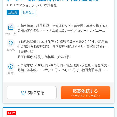
・インダストリーやテクノロジーカットではない、クライアント
・育休・産休実績多数、希望者は全員取得可能
ＦＰＴニアショアジャパン株式会社
に寄り添ってプロジェクトを進めていきます。スポットでの案件
・えるぼし認定を取得
正社員
転勤なし
は基本受注せず、長期にわたる関係を築きながら、お客様のニー
ズをいかに実現できるかというところに注力しています。
■入社後のフォロー体制
メンター制度：先輩社員がメンターとして業務やメンタルのサポ
～顧客折衝、課題整理、改善提案など／首都圏に本社を構えるお
■豊富な福利厚生
ートを実施します
客様の案件多数／ベトナム最大級のテクノロジーカンパニー
＜I/Uターンの方向け＞
メンターランチ：6か月の試用期間中、計5回、メンターとのラン
仕事内容
「FPT Software」の日本法人～
・15万円の引っ越し補助金（一律支給）
チを実施します。費用は会社が負担します。最初の1回は、沖縄常
・20万円の入社祝い金（家族連れの方のみ）
＜勤務地詳細1＞本社住所：沖縄県那覇市久米2-2-10 中小記号進
駐の人事部社員が実施します
【概要】
＜全員＞
行会館6F受動喫煙対策：屋内喫煙可能場所あり＜勤務地詳細2＞
FPTニアショアジャパン株式会社は、FPTジャパングループのニア
勤務地
・退職金制度
那覇オフィス２住所：沖縄県那覇市久米2丁目3番地15号 COI那
変更の範囲：会社の定める業務
【最寄り駅】
ショア・オフショア・ベストショア拠点として、2017年に沖縄を
・選択制企業型確定拠出年金制度
覇ビル 2階受動喫煙対策：屋内喫煙可能場所あり変更の範囲：会
県庁前駅(沖縄県)、旭橋駅、美栄橋駅
拠点に設立し、2022年には福岡、2023年には北海道へと事業を拡
・帰省旅費補助（2年目以降）
社の定める事業所（リモートワーク含む）
大してまいりました。当初は10名にも満たない体制でスタートい
＜予定年収＞500万円～670万円＜賃金形態＞月給制＜賃金内訳＞
たしましたが、2026年現在では沖縄拠点で約250名、3拠点で500
■特徴
月額（基本給）：255,000円～354,000円その他固定手当/月：
名近い規模へと成長を遂げております。FPTジャパングループ全
給与
・転勤はございません
30,000円固定残業手当/月：80,000円～111,000円（固定残業時間
体としても、現在売上高が前年比40%増と急成長を遂げており、
・育休・産休実績多数、希望者は全員取得可能
40時間0分/月）超過した時間外労働の残業手当は追加支給＜月給
今後もさらなる事業拡大と人材育成に注力していく方針です。
・弊社は、ベトナム最大手IT企業のFPTソフトウェアの日本法人で
＞365,000円～495,000円（一律手当を含む）＜昇給有無＞有＜残
沖縄地場企業とのつながりはもちろん、首都圏に本社を構えるお
あるFPTジャパンホールディングスの国内開発部隊です
業手当＞有＜給与補足＞■賞与：2回■昇給：年1回■その他固定手
応募依頼する
客様の案件も非常に多く、沖縄にいながら首都圏の案件にプライ
気になる
・日本全国のクライアントからのニアショア開発は、要件定義か
当＝住宅手当※年収には賞与含む。昇給、通勤手当、帰省旅費補助
（エージェントサービス）
ムで関われることが大きな特徴の一つとなっています。
ら保守運用まですべてFPTニアショアジャパン（沖縄・福岡・札
は含まない。賃金はあくまでも目安の金額であり、選考を通じて
幌）で行います。
上下する可能性があります。月給(月額)は固定手当を含めた表記で
【期待すること】
・そのなかで、ベトナム本国側に3万人いるのエンジニア部隊と協
す。
・Webシステム運用保守／エンハンス案件におけるプロジェクト
業して行う案件も数多くあります
NEW
マネージャー業務全般
・社員の半数以上がベトナム国籍、また日越以外の国籍の方も多