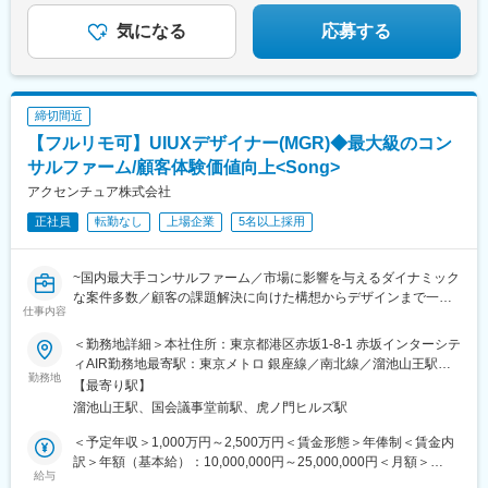
横浜市/海老名市【埼玉】さいたま市【大阪】大阪市
気になる
応募する
締切間近
【フルリモ可】UIUXデザイナー(MGR)◆最大級のコン
サルファーム/顧客体験価値向上<Song>
アクセンチュア株式会社
正社員
転勤なし
上場企業
5名以上採用
~国内最大手コンサルファーム／市場に影響を与えるダイナミック
な案件多数／顧客の課題解決に向けた構想からデザインまで一貫
仕事内容
して対応~
●資生堂、PRADA等大手toC企業へのご支援も多数
＜勤務地詳細＞本社住所：東京都港区赤坂1-8-1 赤坂インターシテ
●【全国フルリモート×残業抑制施策×有給取得率は85％】と働き
ィAIR勤務地最寄駅：東京メトロ 銀座線／南北線／溜池山王駅受
方◎
勤務地
動喫煙対策：屋内全面禁煙変更の範囲：会社の定める事業所（リ
【最寄り駅】
モートワーク含む）
溜池山王駅、国会議事堂前駅、虎ノ門ヒルズ駅
■Song部門について：
顧客体験価値向上のために、“どうしたら売れるのか”だけでな
＜予定年収＞1,000万円～2,500万円＜賃金形態＞年俸制＜賃金内
く“どうしたら新しい顧客体験を提供できるのか”という点でサービ
訳＞年額（基本給）：10,000,000円～25,000,000円＜月額＞
ス設計／企画（ブランド戦略、顧客体験設計、マーケティング戦
給与
833,333円～2,083,333円（12分割）＜昇給有無＞有＜残業手当＞