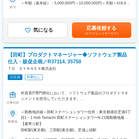
く“どうしたら新しい顧客体験を提供できるのか”という点でサービ
・小売業におけるデジタルマーケティング組織及びオペレーショ
＞年額（基本給）：5,000,000円～10,000,000円＜月額＞416,666
ス設計／企画（ブランド戦略、顧客体験設計、マーケティング戦
給与
ン設計
円～833,333円（12分割）＜昇給有無＞有＜残業手当＞有＜給与
略立案、キャンペーン企画・実行等）から考えるのがSong部門で
補足＞◆支給例：基本給＋賞与（年1回）＋諸手当◆諸手当例：職
す
■アクセンチュア独自の働き方改革：
位により支給対象が決定いたします。・残業手当：実施分の支
2015年から開始した組織風土改革“Project PRIDE”により、有給取
給・住宅手当 等賃金はあくまでも目安の金額であり、選考を通
応募依頼する
◆業務内容
気になる
得率は84％、女性比率も30.4％へ増加。離職率が半減し、残業時
じて上下する可能性があります。月給(月額)は固定手当を含めた表
（エージェントサービス）
サービスとユーザーとのあらゆるタッチポイントを捉え、構想か
間減少等改善が進んでいます。制度面では「18時以降の会議原則
記です。
ら実現、改善まで一貫して取り組みます。
禁止」「残業ルール厳格化」「短日短時間勤務制度の導入」など
ビジネスとして目指すべきゴールとユーザーの本質的なニーズを
を実施。仕事とプライベートともに充実させ、生産性向上を生む
結びつけ、「あるべき未来」を設計し、ユーザーの心を動かす体
ツール共有・活用を奨励する等の意識向上に繋がっています。
【田町】プロダクトマネージャー◆ソフトウェア製品
験へと具現化していきます。
仕入・販促企画／R37114, 35750
また、AIをはじめとする新しいテクノロジーとの関係性も視野に
変更の範囲：会社の定める業務
入れながら、直感的で寄り添う体験を構築します。
ＴＤ ＳＹＮＮＥＸ株式会社
正社員
転勤なし
<具体的な業務内容>
・体験コンセプト・UX方針の策定
・情報設計・インタラクション設計
外資系IT専門商社において、ソフトウェア製品のプロダクトマネ
・プロトタイピングと検証
ジメントを担当していただきます。
・チームとの共創・合意形成
仕事内容
今回募集するポジションは、アプリケーションの仕入れを担当す
・実装フェーズにおけるデザイン推進
るプロダクトマネージャーです。当社内で該当ベンダー製品のブ
＜勤務地詳細＞田町ステーションタワー住所：東京都港区芝浦3丁
・継続的な改善と価値向上
レインとなり、メーカーとの関係維持・強化、販売店への提案を
目1－1 msb Tamachi 田町ステーションタワーN 21階勤務地最寄
通じて、会社の売上拡大に貢献していただきます。
勤務地
駅：JR線／田町駅受動喫煙対策：屋内全面禁煙変更の範囲：会社
■プロジェクト事例：
【最寄り駅】
の定める事業所（リモートワーク含む）
・化粧品メーカーにおけるマーケティング トランスフォーメーシ
田町駅(東京都)、三田駅(東京都)、芝浦ふ頭駅
また、複数のベンダーを担当するため、ハードウェア（HW）ベン
ョン戦略立案及び実行支援
ダーやソフトウェア（SW）ベンダーとの協業を推進し、本部内で