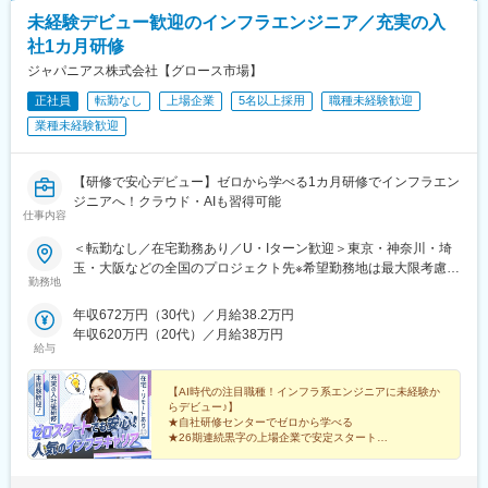
■キャリアパス：PL、PMなどのマネジメントや、技術に特化した
未経験デビュー歓迎のインフラエンジニア／充実の入
エンジニア、また他チームへの異動が可能です。コンサルティン
社1カ月研修
グ部門や、5～10年程度の長期的な業務委託を請けているクライ
アントへ業務改善・運用を行うアウトソーシング部門（残業時間
ジャパニアス株式会社【グロース市場】
平均15時間）へ異動することも可能です。
正社員
転勤なし
上場企業
5名以上採用
職種未経験歓迎
■アクセンチュア独自の働き方改革：
業種未経験歓迎
社長直轄で2015年から開始した組織風土改革“Project PRIDE”によ
り、有給取得率は84%、女性比率も30.4%へ増加。離職率半減
し、残業時間減少等改善が進んでいます。制度面では「18時以降
【研修で安心デビュー】ゼロから学べる1カ月研修でインフラエン
の会議原則禁止」「残業ルール厳格化」「短日短時間勤務制度の
ジニアへ！クラウド・AIも習得可能
導入」「在宅勤務制度の全社展開」などを実施。社員の多様な働
仕事内容
き方、専門性を尊重する、仕事とプライベートともに充実させ
る、生産性向上等の社員意識向上に繋がっています。
＜転勤なし／在宅勤務あり／U・Iターン歓迎＞東京・神奈川・埼
玉・大阪などの全国のプロジェクト先※希望勤務地は最大限考慮■
勤務地
変更の範囲：会社の定める業務
主要拠点【本社】神奈川県横浜市西区【東京事業所】東京都新宿
区【神奈川事業所／横浜開発センター】横浜市中区【大阪事業
年収672万円（30代）／月給38.2万円
所】大阪府大阪市北区【札幌事業所】北海道札幌市【大宮事業
年収620万円（20代）／月給38万円
所】埼玉県さいたま市大宮区【仙台事業所】宮城県仙台市青葉区
給与
【宇都宮事業所】栃木県宇都宮市【名古屋事業所】愛知県刈谷市
【広島事業所】広島県広島市中区【福岡事業所】福岡県福岡市博
【AI時代の注目職種！インフラ系エンジニアに未経験か
多区【静岡オフィス】静岡県静岡市葵区【名古屋オフィス】愛知
らデビュー♪】
★自社研修センターでゼロから学べる
県名古屋市西区【神戸オフィス】兵庫県神戸市中央区【滋賀オフ
★26期連続黒字の上場企業で安定スタート
ィス】滋賀県大津市【北九州オフィス】福岡県北九州市小倉北区
★在宅含めプロジェクト多数
【J-college（研修センター）】神奈川県川崎市川崎区■ 主な配属
★先輩の9割が未経験スタート
エリア例【東京】品川区/港区/新宿区/千代田区【神奈川】川崎市/
★待機中もお給料100％◎手厚いサポート体制！