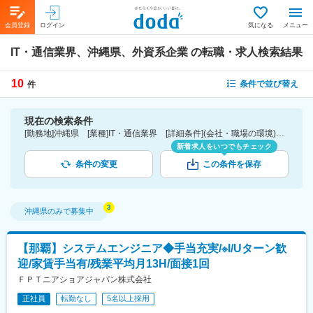
会員登録
ログイン
気になる
メニュー
IT・通信業界、沖縄県、外資系企業
の転職・求人検索結果
10
条件で並び替え
件
現在の検索条件
[勤務地]沖縄県 [業種]IT・通信業界 [詳細条件](会社・職場の環境)外資系企業
新着求人をいつでもチェック
条件の変更
この条件を保存
沖縄県
のみで募集中
【那覇】システムエンジニア◆手当充実/※I/Uターン歓
迎/家賃手当有/残業平均月13H/面接1回
ＦＰＴニアショアジャパン株式会社
正社員
転勤なし
5名以上採用