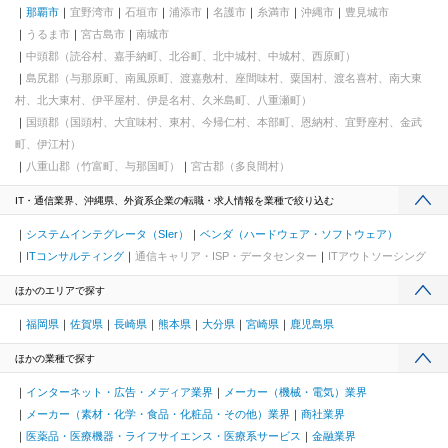
那覇市
宜野湾市
石垣市
浦添市
名護市
糸満市
沖縄市
豊見城市
うるま市
宮古島市
南城市
中頭郡（読谷村、嘉手納町、北谷町、北中城村、中城村、西原町）
島尻郡（与那原町、南風原町、渡嘉敷村、座間味村、粟国村、渡名喜村、南大東
村、北大東村、伊平屋村、伊是名村、久米島町、八重瀬町）
国頭郡（国頭村、大宜味村、東村、今帰仁村、本部町、恩納村、宜野座村、金武
町、伊江村）
八重山郡（竹富町、与那国町）
宮古郡（多良間村）
IT・通信業界、沖縄県、外資系企業の転職・求人情報を業種で絞り込む
システムインテグレータ（SIer）
ベンダ（ハードウェア・ソフトウェア）
ITコンサルティング
通信キャリア・ISP・データセンター
ITアウトソーシング
ほかのエリアで探す
福岡県
佐賀県
長崎県
熊本県
大分県
宮崎県
鹿児島県
ほかの業種で探す
インターネット・広告・メディア業界
メーカー（機械・電気）業界
メーカー（素材・化学・食品・化粧品・その他）業界
商社業界
医薬品・医療機器・ライフサイエンス・医療系サービス
金融業界