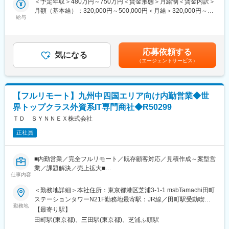
＜予定年収＞480万円～750万円＜賃金形態＞月給制＜賃金内訳＞
・飲料メーカーにおけるロイヤルティプログラム開発及びアプリ
相乗効果を生み出すことが求められます。さらに、目標達成に向
月額（基本給）：320,000円～500,000円＜月給＞320,000円～
グロース支援
けて業務を試行錯誤しながら実直に取り組み、社内営業担当と円
給与
500,000円＜昇給有無＞有＜残業手当＞無＜給与補足＞■インセン
・小売業におけるデジタルマーケティング組織及びオペレーショ
滑にコミュニケーションを図ることも重要です。営業的な感覚を
ティブ制度対象：月給とは別で年4回支給■昇給：年1回（4月）※
ン設計
持ち、迅速かつ的確なレスポンスができる方を求めています。
給与詳細は経験、能力、前職給与等を踏まえ、上記より変更にな
る場合があります。賃金はあくまでも目安の金額であり、選考を
■アクセンチュア独自の働き方改革：
応募依頼する
【具体的な職務内容】
気になる
通じて上下する可能性があります。月給(月額)は固定手当を含めた
2015年から開始した組織風土改革“Project PRIDE”により、有給取
（エージェントサービス）
・メーカー仕入れに関する業務
表記です。
得率は84％、女性比率も30.4％へ増加。離職率が半減し、残業時
四半期および年間の販売目標金額を設定し、それに基づいた販売
間減少等改善が進んでいます。制度面では「18時以降の会議原則
プランの策定やKPIの設定、メーカーへの支援要請
禁止」「残業ルール厳格化」「短日短時間勤務制度の導入」など
戦略在庫の設定および戦略的価格での仕入れを可能にするための
を実施。仕事とプライベートともに充実させ、生産性向上を生む
【フルリモート】九州中四国エリア向け内勤営業◆世
価格交渉（場合によっては戦略在庫に限らず、発注済み製品の納
ツール共有・活用を奨励する等の意識向上に繋がっています。
界トップクラス外資系IT専門商社◆R50299
期調整も含む）
定期的なメルマガ配信や、当社ECサイトでのバナー掲載による販
ＴＤ ＳＹＮＮＥＸ株式会社
変更の範囲：会社の定める業務
促活動
正社員
メーカー営業担当との定例会の実施、営業向けセミナーやイベン
トの企画・実施要請 など
■内勤営業／完全フルリモート／既存顧客対応／見積作成～案型営
・会社売上向上に関する業務
業／課題解決／売上拡大■
各部署の販売目標を管理し、売上向上を目指した施策の立案・実
仕事内容
施、案件管理、販売フォーキャストの提示
外資系ITディストリビューターで、担当外勤と連携し既存顧客の
＜勤務地詳細＞本社住所：東京都港区芝浦3-1-1 msbTamachi田町
製品の価格設定や営業案件対応のサポート（特に戦略的案件に関
成果創出を担うポジション。主体的に学び提案へつなげる行動力
ステーションタワーN21F勤務地最寄駅：JR線／田町駅受動喫煙
する補填額の調整、出荷済み製品への金額補填による純利益率の
が活きる環境です。
勤務地
対策：屋内喫煙可能場所あり変更の範囲：会社の定める事業所
向上、純利益シミュレーションの実施）
【最寄り駅】
（リモートワーク含む）
License更新やメーカー戦略商材、助成金対象製品の社内プロモー
田町駅(東京都)、三田駅(東京都)、芝浦ふ頭駅
■業務内容
ションを通じた営業の販売意識向上、社内営業部門への支援