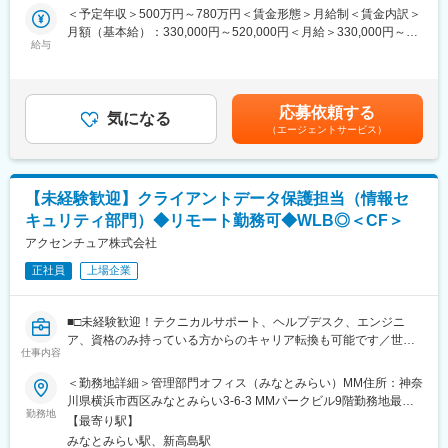
内勤営業として、担当外勤営業やチームメンバーと連携し、中四
＜予定年収＞500万円～780万円＜賃金形態＞月給制＜賃金内訳＞
営業からの問い合わせ対応、商品登録、全社アナウンスの作成、
国・九州エリアの既存顧客に対する対応を行います。社内の各部
月額（基本給）：330,000円～520,000円＜月給＞330,000円～
製品チラシの作成 など
門（営業、仕入、技術）と協働し、顧客の要件に適したIT製品
給与
520,000円＜昇給有無＞有＜残業手当＞無＜給与補足＞■昇給：年
（PC、周辺機器、ソフトウェア、クラウド等）の提案内容を整理
1回（4月）賃金はあくまでも目安の金額であり、選考を通じて上
・会社コスト改善に関する業務
し提示します。
下する可能性があります。月給(月額)は固定手当を含めた表記で
適正在庫の維持および適正タイミングでの発注・仕入れ調整、購
す。
買部門との連携による在庫製品の購入要請
応募依頼する
≪具体的な業務内容≫
気になる
部署別コストの可視化を通じた利益改善、販売価格の見直し、利
（エージェントサービス）
・アカウントプラン策定、実行と新規案件創出（アウトバウンド
益改善ロジックの理解と実践
／インバウンド対応）
・売上、マージン目標の達成に向けた営業活動の推進
・主な連携部署
・専門知識を活かした顧客関係、社内外関係者との連携強化
営業部門、購買部門（製品の発注や販売プラン設定など）、ファ
【未経験歓迎】クライアントデータ保護担当（情報セ
・見積、受注・バックオーダー管理、CRMへの正確な情報登録と
イナンス部門（MDF管理、執行可否の相談、価格補填対応など）
キュリティ部門）◆リモート勤務可◆WLB◎＜CF＞
報告
・価格交渉、プロモーション実施、SLA維持およびKPI達成管理
アクセンチュア株式会社
変更の範囲：会社の定める業務
正社員
上場企業
■業務の魅力
・外勤と一体で顧客成果を最大化するため、調整力と提案力を高
■□未経験歓迎！テクニカルサポート、ヘルプデスク、エンジニ
められる
ア、資格のみ持っている方からのキャリア転換も可能です／世界
・多様なIT商材に触れ、継続的な知識アップデートが業務の質に
仕事内容
最大のコンサルティングファームのコーポレート部門で働く／キ
直結する
ャリアカウンセラー制度で長期キャリア形成が可能／若手～ベテ
＜勤務地詳細＞管理部門オフィス（みなとみらい）MM住所：神奈
・主体的な提案が新規案件化につながり、成果を実感しやすい
ラン層まで幅広く活躍中□■
川県横浜市西区みなとみらい3-6-3 MMパークビル9階勤務地最寄
勤務地
駅：みなとみらい線／みなとみらい駅受動喫煙対策：屋内全面禁
■働く環境
【最寄り駅】
【担当業務】
煙変更の範囲：会社の定める事業所（リモートワーク含む）
外勤5名・内勤4名の体制（計8名）。社内外の関係者と密に連携
みなとみらい駅、新高島駅