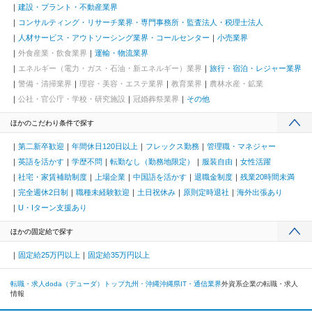
建設・プラント・不動産業界
コンサルティング・リサーチ業界・専門事務所・監査法人・税理士法人
人材サービス・アウトソーシング業界・コールセンター
小売業界
外食産業・飲食業界
運輸・物流業界
エネルギー（電力・ガス・石油・新エネルギー）業界
旅行・宿泊・レジャー業界
警備・清掃業界
理容・美容・エステ業界
教育業界
農林水産・鉱業
公社・官公庁・学校・研究施設
冠婚葬祭業界
その他
ほかのこだわり条件で探す
第二新卒歓迎
年間休日120日以上
フレックス勤務
管理職・マネジャー
英語を活かす
学歴不問
転勤なし（勤務地限定）
服装自由
女性活躍
社宅・家賃補助制度
上場企業
中国語を活かす
退職金制度
残業20時間未満
完全週休2日制
職種未経験歓迎
土日祝休み
原則定時退社
海外出張あり
U・Iターン支援あり
ほかの固定給で探す
固定給25万円以上
固定給35万円以上
転職・求人doda（デューダ）トップ
九州・沖縄
沖縄県
IT・通信業界
外資系企業の転職・求人
情報