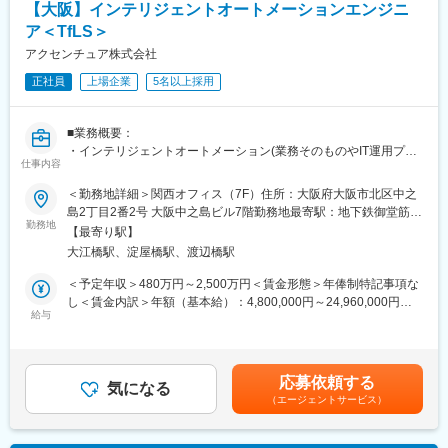
【大阪】インテリジェントオートメーションエンジニ
・顧客折衝、課題整理、改善提案
数勤務しており、非常に国際的な環境です。オープンマインドで
・開発チーム（将来的にオフショア含む）のマネジメント
ア＜TfLS＞
積極的な方が多く、社内のコミュニケーションは活発です※社内公
・コード品質担保のためのレビュー観点での技術的判断
用語は日本語です
アクセンチュア株式会社
・プロジェクトの立て直し・安定運営
正社員
上場企業
5名以上採用
・様々な国籍の社員の、多様な価値観を受容して、チームをまと
める
変更の範囲：会社の定める業務
・後輩社員のメンタリング
■業務概要：
・インテリジェントオートメーション(業務そのものやIT運用プロ
【FPTニアショアジャパン全拠点共通】
仕事内容
セスの超自動化と付加価値の創造)を実現するために、コンサルタ
・社内公用語は日本語です。
ントもしくはエンジニアとして様々な技術や弊社内のアセットツ
・平均年齢34歳です。
＜勤務地詳細＞関西オフィス（7F）住所：大阪府大阪市北区中之
ール群（SynOpsやAiOpsを含む）を用いて変革を実現していただ
島2丁目2番2号 大阪中之島ビル7階勤務地最寄駅：地下鉄御堂筋
きます。
勤務地
【入社後のフォロー体制】
線、京阪本線／淀屋橋駅受動喫煙対策：屋内全面禁煙変更の範
【最寄り駅】
・最新テクノロジーを組合せ、End to End の業務をサポートする
メンター制度：先輩社員がメンターとして業務やメンタルのサポ
囲：会社の定める事業所
大江橋駅、淀屋橋駅、渡辺橋駅
システムを提案・開発し、効果創出までを担っていただきます。
ートを実施します。
・お客様へ弊社アセット群、ワークフロー、チャットボット、AI-
メンターランチ：6ヶ月の試用期間中、計5回、メンターとのラン
＜予定年収＞480万円～2,500万円＜賃金形態＞年俸制特記事項な
OCRやRPA導入など、業務効率化を実現する仕組みを短サイクル
チを実施します。費用は会社が負担します。最初の1回は、沖縄常
し＜賃金内訳＞年額（基本給）：4,800,000円～24,960,000円＜
で提案し実現するスプリント型の変革を推進していただきます。
給与
駐の人事部社員が実施します。
月額＞400,000円～2,080,000円（12分割）＜昇給有無＞有＜残業
・業務やITオペレーション、日々の作業チケットに関するデータ
試用期間終了面談：入社5ヶ月経過後、本採用に向けての面談を設
手当＞有＜給与補足＞補足事項なし賃金はあくまでも目安の金額
を収集し、分析し、ダッシュボードで可視化することにより継続
定しています。
であり、選考を通じて上下する可能性があります。月給(月額)は固
的な変革をもたらすための仕組みを提案し、構築していただきま
定手当を含めた表記です。
応募依頼する
す。
気になる
変更の範囲：会社の定める業務
（エージェントサービス）
・これらの業務に携わることで、ビジネスの変化に合わせながら
ITシステムを継続して活用していく「Living Systems(進化し続け
るシステム)」の実現を推進していただきます。