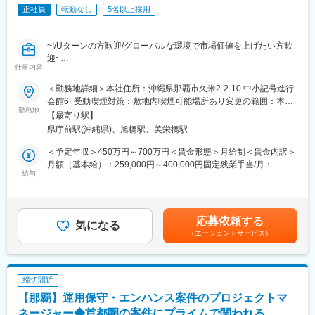
正社員
転勤なし
5名以上採用
・大手自動車メーカー様の社内DX化システム開発（ニアショア10
名＋オフショア5名、ウォーターフォール開発）
・大手重工業系データドリブン支援開発（ニアショア22名、ウォ
~I/Uターンの方歓迎/グローバルな環境で市場価値を上げたい方歓
ータフォー
迎~
仕事内容
●スポットでの案件は基本受注せず、長期にわたる関係を築けます
■身につく力（期待すること）
●ベトナム最大手IT企業の日本法人の国内開発（ニアショア開発）
・プログラマーではなく、システムエンジニアとしてのキャリア
＜勤務地詳細＞本社住所：沖縄県那覇市久米2-2-10 中小記号進行
部隊となります
を伸ばせる
会館6F受動喫煙対策：敷地内喫煙可能場所あり変更の範囲：本文
●実力とご自身のキャリア志向に合わせて適切なアサインを実施し
勤務地
・顧客折衝・上流工程ができるようになる、もしくは更にその領
参照
【最寄り駅】
ます
域の力を伸ばせる
県庁前駅(沖縄県)、旭橋駅、美栄橋駅
・会社の研修や自己研鑽ツールを活用して開発力を向上させるこ
■業務内容
と
＜予定年収＞450万円～700万円＜賃金形態＞月給制＜賃金内訳＞
プロジェクトリーダー業務（システムエンジニア業務含む)
・様々な国籍の社員の、多様な価値観を受容して、チームをまと
月額（基本給）：259,000円～400,000円固定残業手当/月：
・プロジェクト管理
給与
める力をつけること
72,000円～116,000円（固定残業時間40時間0分/月）超過した時
オープン系(Java,C#)もしくはLowcodeを中心としたシステムエン
間外労働の残業手当は追加支給＜月給＞331,000円～516,000円
ジニア
■待遇・福利厚生
（一律手当を含む）＜昇給有無＞有＜残業手当＞有＜給与補足＞※
・基本設計～製造～システムテスト・リリース
＜I/Uターンの方向け＞
経験・能力を考慮の上、決定月給には以下を含む・基本給
応募依頼する
・業務知識習得・テクニカルリサーチ、若手エンジニアの育成
気になる
・15万円の引っ越し補助金（一律支給）
229,000～370,000円・固定残業代（40時間分）72,000～116,000
（エージェントサービス）
・アジャイル、ウォーターフォール
・20万円の入社祝い金（家族連れの方のみ）
円※超過分別途支給・住宅手当：30,000円・家族手当年収には以
＜全員＞
下を含む・賞与：2回賃金はあくまでも目安の金額であり、選考を
■ご自身の価値を向上させることができる環境有
・退職金制度
通じて上下する可能性があります。月給(月額)は固定手当を含めた
・金融や製造、物流といった国内各カテゴリーの上位3位に名を連
・選択制企業型確定拠出年金制度
表記です。
締切間近
ねるトップ企業をクライアントとして抱えており、クライアント
・帰省旅費補助（2年目以降）
【那覇】運用保守・エンハンス案件のプロジェクトマ
ビジネスをＩＴで支援しています。
ネージャー◆首都圏の案件にプライムで関われる
・転勤はございません。