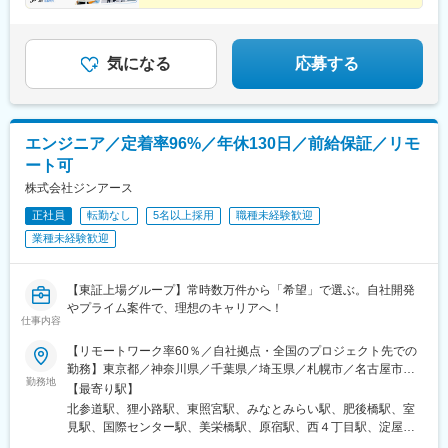
都)、泉岳寺駅、下落合駅、新宿西口駅、大森海岸駅、立川南駅、
☆年休130日以上・残業月10h以下・リモート可
西横浜駅、七ツ屋駅、福井城址大名町駅、第一通り駅、近鉄名古
屋駅、大須観音駅、天満駅、心斎橋駅、阿波座駅、野田駅(阪神
線)、諏訪ノ森駅、大小路駅、武庫川駅、西灘駅、医療センター
気になる
応募する
駅、鷹野橋駅、商工センター入口駅、立町駅、比治山橋駅、今橋
駅、東雲口駅、五島町駅、旭橋駅
エンジニア／定着率96%／年休130日／前給保証／リモ
ート可
株式会社ジンアース
正社員
転勤なし
5名以上採用
職種未経験歓迎
業種未経験歓迎
【東証上場グループ】常時数万件から「希望」で選ぶ。自社開発
やプライム案件で、理想のキャリアへ！
仕事内容
【リモートワーク率60％／自社拠点・全国のプロジェクト先での
勤務】東京都／神奈川県／千葉県／埼玉県／札幌市／名古屋市／
勤務地
仙台市／大阪府／京都府／兵庫県／福岡県／沖縄県※転居を伴う転
【最寄り駅】
勤はありません。※希望を最大限考慮して決定いたします。※プロ
北参道駅、狸小路駅、東照宮駅、みなとみらい駅、肥後橋駅、室
ジェクトに応じて、フルリモートでの勤務も可能です。＜東京本
見駅、国際センター駅、美栄橋駅、原宿駅、西４丁目駅、淀屋橋
社＞東京都渋谷区千駄ヶ谷2-1-10 赤坂ビルディング2F＜札幌営業
駅、近鉄名古屋駅、県庁前駅(沖縄県)、千駄ケ谷駅、大通駅、渡辺