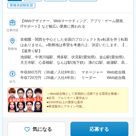
業種未経験歓迎
【Webデザイナー、Webマーケティング、アプリ・ゲーム開発、
ITサポート】など幅広い業務に携われる
仕事内容
首都圏・関西を中心とした全国のプロジェクト先※転居を伴う転勤
はありません。※勤務地は希望を考慮の上、決定いたします。【本
勤務地
社】東京都豊島区東池袋 1-9-6 ヒトコムJobビル＜アクセス＞
【最寄り駅】
JR・私鉄・メトロ各線「池袋駅」より徒歩5分
池袋駅、中洲川端駅、博多駅、伏見駅(愛知県)、金山駅(愛知県)、
天王寺駅、心斎橋駅、なんば駅(地下鉄)、溝の口駅、綾瀬駅、高田
馬場駅、秋葉原駅、渋谷駅、那覇空港駅(鉄道)、佐世保駅、長崎駅
年収860万円 （36歳／入社8年目） マネージャー Web総合職
(長崎県)、佐賀駅、札幌駅、函館駅、小樽駅、旭川駅、室蘭駅、釧
年収720万円 （28歳／入社4年目） リーダー Web総合職
路駅、帯広駅、北見駅、新夕張駅、苫小牧駅、千歳駅(北海道)、青
給与
森駅、八戸駅、弘前駅、下北駅、五所川原駅、盛岡駅、花巻駅、
宮古駅、仙台駅、石巻駅、杜せきのした駅、新田駅(宮城県)、くり
＜Web総合職として長期的に活躍できる環境を整備＞
こま高原駅、多賀城駅、気仙沼駅、いわき駅、郡山駅(福島県)、福
■在宅・フルリモート案件あり
島駅(福島県)、会津若松駅、須賀川駅、白河駅、喜多方駅、水戸
■1000件以上の豊富な案件
駅、つくば駅、日立駅、勝田駅、土浦駅、古河駅、取手駅、牛久
■希望案件にアサイン可能
■私服勤務OK
駅、守谷駅、宇都宮駅、小山駅、栃木駅、足利駅、佐野駅、那須
■年間休日120日以上！
塩原駅、鹿沼駅、真岡駅、下今市駅、西那須野駅、高崎駅、前橋
■完全週休二日制（土日祝）
駅、太田駅(群馬県)、伊勢崎駅、桐生駅、館林駅、渋川駅、川口
■基本定時退社
駅、川越駅、所沢駅、越谷駅、草加駅、春日部駅、上尾駅、熊谷
気になる
応募する
駅、浦和駅、新座駅、狭山市駅、入間市駅、三郷駅(埼玉県)、深谷