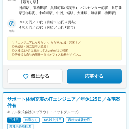
で、基本的には自社オフィスでの勤務になります。◎U・I・Jター
【最寄り駅】
ン歓迎！■東京本社東京都豊島区池袋2-36-1 INFINITY
池袋駅、東梅田駅、呉服町駅(福岡県)、バスセンター前駅、県庁前
IKEBUKURO 5階■大阪支店大阪府大阪市北区堂山町1-5 三共梅田
駅(沖縄県)、中崎町駅、中洲川端駅、大通駅、旭橋駅、梅田駅(地
ビル 5階■福岡支店福岡県福岡市博多区店屋町6-25 オクターブ店
下鉄)、祇園駅(福岡県)、狸小路駅、美栄橋駅
屋町ビル 4F■札幌支店北海道札幌市中央区南二条東2-8-1 大都ビル
700万円／30代（月給50万円＋賞与）
7F■那覇支店沖縄県那覇市松山1-1-14 那覇共同ビル 7F■広島支店
470万円／20代（月給34万円+賞与）
給与
＼11月開設予定／広島県広島市-------------≪キレイで居心地のい
い、自慢のオフィス！≫自社内開発がメインだからこそ、オフィ
＼「エンジニアになりたい♪」ただそれだけでOK！／
スの居心地良さにこだわっています。例えば、◆カフェスペース
◎未経験・第二新卒大歓迎！
◆フリードリンク◆お菓子・アイスコーナー◆集中ブース◆テレ
◎入社後2カ月は完全に学ぶためだけの時間
ビ・ソファ席・ダーツなど、広々としたフロアにさまざまな要素
◎研修後も自社内開発＝自社オフィス勤務がメイン
を詰め込みました。今後もさらに社員ファーストな空間づくりを
◎チームワーク・サポート体制バツグン
◎ゲームやドリンク・お菓子など100種以上
進めていきます！※受動喫煙対策あり：喫煙専用室設置
気になる
応募する
サポート体制充実のITエンジニア／年休125日／在宅案
件有
キャル株式会社(スプラウト・イットグループ)
正社員
転勤なし
5名以上採用
職種未経験歓迎
業種未経験歓迎