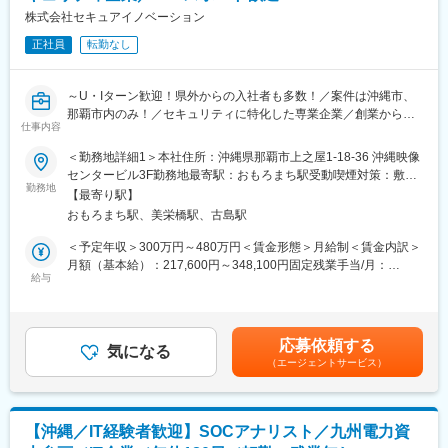
株式会社セキュアイノベーション
正社員
転勤なし
～U・Iターン歓迎！県外からの入社者も多数！／案件は沖縄市、
那覇市内のみ！／セキュリティに特化した専業企業／創業から増
仕事内容
収増益で需要が高い！沖縄発ベンチャー！～
＜勤務地詳細1＞本社住所：沖縄県那覇市上之屋1-18-36 沖縄映像
■概要：
センタービル3F勤務地最寄駅：おもろまち駅受動喫煙対策：敷地
ネットワーク・エンドポイント導入および保守業務を担当してい
勤務地
内全面禁煙＜勤務地詳細2＞官公庁・出先機関住所：沖縄県那覇市
【最寄り駅】
ただきます。
受動喫煙対策：屋内全面禁煙変更の範囲：会社の定める事業所
おもろまち駅、美栄橋駅、古島駅
～将来的に行える業務～
ネットワーク要件定義、設計、構築、運用、保守だけでなくサー
＜予定年収＞300万円～480万円＜賃金形態＞月給制＜賃金内訳＞
バーやデータベース、セキュリティといった隣接する領域にまで
月額（基本給）：217,600円～348,100円固定残業手当/月：
踏み込んだ総合的なコンサルティングを担当していただきます。
給与
32,400円～51,900円（固定残業時間20時間0分/月）超過した時間
外労働の残業手当は追加支給＜月給＞250,000円～400,000円（一
■本ポジションの特徴／魅力：
律手当を含む）＜昇給有無＞有＜残業手当＞有＜給与補足＞※賞与
（1）～クライアント先常駐だからこそ出来ること～
2.4ヵ月分※固定残業代は残業がない場合も支給し、超過分は別途
応募依頼する
様々なプログラミング言語、ツールや技術に触れることができる
気になる
支給※経験・能力・前職給等を充分考慮し、面談の上決定賃金はあ
（エージェントサービス）
など様々な業務経験を積むことができ、より多くの人と出会い、
くまでも目安の金額であり、選考を通じて上下する可能性があり
人脈を広げることができます。
ます。月給(月額)は固定手当を含めた表記です。
（2）～セキュアイノベーションだからこそ出来ること～
【沖縄／IT経験者歓迎】SOCアナリスト／九州電力資
当社では現場のベテラン社員が丁寧にOJTを行うので、分からな