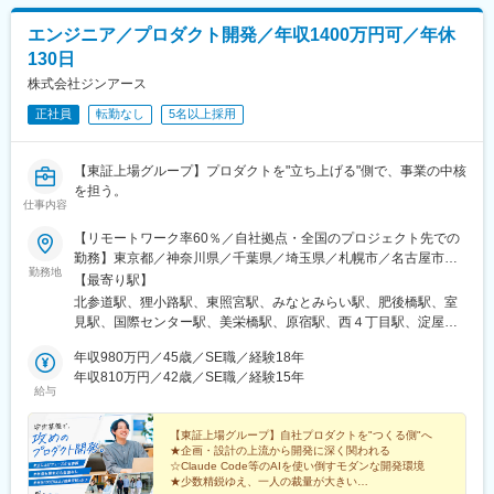
駅、二条城前駅、新祝園駅、近鉄富田駅、伊勢市駅、天神橋筋六
キルに応じてPL・PMの立場もお任せします。
丁目駅、三国駅(大阪府)、住之江公園駅、長堀橋駅、西長堀駅、大
エンジニア／プロダクト開発／年収1400万円可／年休
日駅、吉田駅(大阪府)、桜島駅、海老江駅、西三荘駅、津守駅、朝
130日
潮橋駅、鴫野駅、石津駅(大阪府)、花田口駅、久宝寺駅、千里中央
駅(北大阪急行)、三田駅(兵庫県)、猪名寺駅、尼崎駅(東海道本
株式会社ジンアース
線)、明石駅、姫路駅、加古川駅、東鳴尾駅、岩屋駅(兵庫県)、南
正社員
転勤なし
5名以上採用
公園駅、田尾寺駅、湊川公園駅、奈良駅、和歌山駅、備前西市
駅、中電前駅、市役所前駅(広島県)、草津南駅、八丁堀駅(広島
県)、広大附属学校前駅、比治山下駅、備後本庄駅、天神川駅、下
【東証上場グループ】プロダクトを"立ち上げる"側で、事業の中核
関駅、瓦町駅、大街道駅、東比恵駅、赤坂駅(福岡県)、藤崎駅(福
を担う。
岡県)、姪浜駅、九州工大前駅、行橋駅、旦過駅、スペースワール
仕事内容
ド駅、二島駅、門司駅、鳥栖駅、佐賀駅、長崎駅(長崎県)、大分
【リモートワーク率60％／自社拠点・全国のプロジェクト先での
駅、宮崎駅、県庁前駅(沖縄県)、西線１１条駅、広瀬通駅、仙台駅
勤務】東京都／神奈川県／千葉県／埼玉県／札幌市／名古屋市／
(地下鉄)、榴ケ岡駅、名取駅、曽根田駅、汐留駅、芝公園駅、高輪
勤務地
仙台市／大阪府／京都府／兵庫県／福岡県／沖縄県※転居を伴う転
ゲートウェイ駅、大崎広小路駅、西早稲田駅、西新宿駅、越中島
【最寄り駅】
勤はありません。※希望を最大限考慮して決定いたします。＜東京
駅、蓮沼駅、平和島駅、立川駅、平沼橋駅、金沢駅、福井駅(福井
北参道駅、狸小路駅、東照宮駅、みなとみらい駅、肥後橋駅、室
本社＞東京都渋谷区千駄ヶ谷2-1-10 赤坂ビルディング2F＜札幌営
県)、新浜松駅、名鉄名古屋駅、栄駅(愛知県)、豊田市駅、北安城
見駅、国際センター駅、美栄橋駅、原宿駅、西４丁目駅、淀屋橋
業所＞北海道札幌市中央区南二条西3-13-4 カタオカビル＜仙台営
駅、東別院駅、久屋大通駅、新上挙母駅、青山駅(愛知県)、名鉄岐
駅、近鉄名古屋駅、県庁前駅(沖縄県)、千駄ケ谷駅、大通駅、渡辺
業所＞宮城県仙台市青葉区上杉5-6-7 レジーナコート上杉 2F＜横
年収980万円／45歳／SE職／経験18年
阜駅、上栄町駅、烏丸御池駅、祝園駅、富田駅(三重県)、宇治山田
橋駅、名古屋駅
浜営業所＞神奈川県横浜市西区みなとみらい3-7-1 オーシャンゲー
年収810万円／42歳／SE職／経験15年
駅、中崎町駅、住ノ江駅、松屋町駅、西大橋駅、野田阪神駅、門
給与
トみなとみらい10F＜名古屋営業所＞愛知県名古屋市中村区名駅3-
真市駅、蒲生四丁目駅、船尾駅(大阪府)、妙国寺前駅、千里中央駅
4-10 アルティメイト名駅1st 2F＜大阪営業所＞大阪府大阪市西区
(大阪モノレール)、三田本町駅、稲野駅、山陽姫路駅、洲先駅、灘
京町堀1-7-23 b.KYOMACHIBORI 5F＜福岡営業所＞福岡県福岡市
【東証上場グループ】自社プロダクトを"つくる側"へ
駅、中埠頭駅、湊川駅、田中口駅、袋町駅、新井口駅、女学院前
★企画・設計の上流から開発に深く関われる
早良区室見5‐5‐20 ミッドレジデ室見 1F＜沖縄営業所＞沖縄県那覇
駅、段原一丁目駅、片原町駅(香川県)、勝山町駅、室見駅、長崎駅
☆Claude Code等のAIを使い倒すモダンな開発環境
市久茂地3丁目26-32 YSCビル 202※受動喫煙対策：あり
前駅、美栄橋駅、西線６条駅、仙台駅、内幸町駅、田町駅(東京
★少数精鋭ゆえ、一人の裁量が大きい