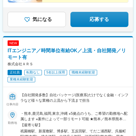
変更の範囲：会社の定める業務
【プロダクトを育てる面白さ】上流工程から一貫して携
われる
【安定基盤】業界シェアトップクラス／土日祝休み／残
業少なめ
気になる
応募する
NEW
ITエンジニア／時間単位有給OK／上流・自社開発／リ
モート有
株式会社ＡＲＳ
正社員
転勤なし
5名以上採用
職種未経験歓迎
業種未経験歓迎
【自社開発多数】自社パッケージ(医療系)だけでなく金融・インフ
ラなど様々な業種の上流から下流まで担当
仕事内容
・熊本,鹿児島,福岡,東京,沖縄 ※5拠点のうち、ご希望の勤務地へ配
属します ※案件によって一部リモート可能 ★熊本／熊本県熊本市
勤務地
中央区細工町4-12-12 SRビル5階 ・鹿児島／鹿児島県鹿児島市新
【最寄り駅】
屋敷町15-19 エーアールエス新屋敷ビル ★福岡／福岡県福岡市博
祇園橋駅、新屋敷駅、博多駅、五反田駅、てだこ浦西駅、呉服町
多区博多駅南1-8-31 九州ビル3階 ・東京／東京都品川区東五反田1