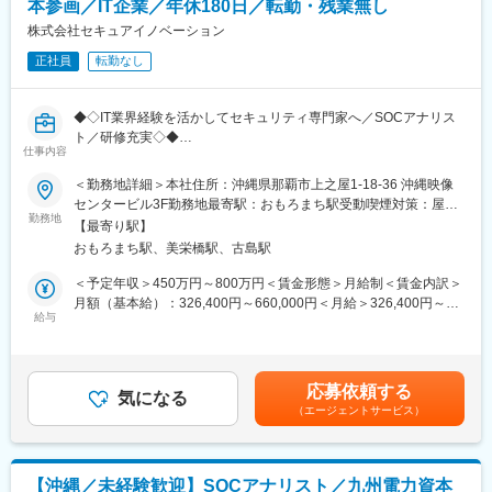
本参画／IT企業／年休180日／転勤・残業無し
いことは常に質問でき、
安心して業務を行うことができる環境です。スキルや経験に応じ
株式会社セキュアイノベーション
て、実践形式での研修（1ヶ月～3ヵ月）を受けていただきます。
正社員
転勤なし
また、今後一層、需要が高まる情報セキュリティに関する知識や
資格を取得できるような環境がありますので、ネットワークエン
ジニアとして、長期的にキャリア形成を描ける場をご提供できま
◆◇IT業界経験を活かしてセキュリティ専門家へ／SOCアナリス
す。
ト／研修充実◇◆
もちろん、キャリアパスとしてセキュリティエンジニアの道もご
仕事内容
ざいます。セキュリティ対策については大手から中小企業問わず
■採用背景：
＜勤務地詳細＞本社住所：沖縄県那覇市上之屋1-18-36 沖縄映像
に昨今需要が拡大しており、市場価値を高められる分野になりま
企業を狙ったサイバー攻撃の高度化に対応するため、SOC体制の
センタービル3F勤務地最寄駅：おもろまち駅受動喫煙対策：屋内
す。
拡大を進めています。ネットワーク・サーバー運用監視や保守の
勤務地
全面禁煙変更の範囲：会社の定める事業所（リモートワーク含
【最寄り駅】
ご経験をお持ちで、今後セキュリティ専門性を高めたい方を増員
む）
■組織構成：
おもろまち駅、美栄橋駅、古島駅
募集します。将来的にはシニアアナリストやセキュリティコンサ
●本社（那覇市） 在籍社員：4名
ルタントなどの中核人材としての活躍を期待しています。
＜予定年収＞450万円～800万円＜賃金形態＞月給制＜賃金内訳＞
●官公庁（那覇市） 在籍社員：4名
月額（基本給）：326,400円～660,000円＜月給＞326,400円～
●出先機関（沖縄市） 在籍社員：3名
■業務内容：
給与
660,000円＜昇給有無＞有＜残業手当＞有＜給与補足＞※給与につ
本社ではパートナーおよびエンドクライアントと仕様調整を行
24時間365日稼働するSOCにて、企業のIT環境を守る監視・分析
いては経験・能力・前職給与等を充分考慮し、面談の上決定しま
い、UTMやEPPといったセキュリティ製品の導入～保守業務を実
業務をご担当いただきます。
す。■昇給：年1回（4月）■賞与：年2回（6月・12月／前年度実
施します。
績：2.4か月分）※設立以来支給率100％※業績や評価により変動あ
官公庁、出先機関のプロジェクトは、弊社メンバーで固めてクラ
応募依頼する
【主な業務】
気になる
り賃金はあくまでも目安の金額であり、選考を通じて上下する可
イアント先に常駐するパターンなので、安心してスキルを磨きな
（エージェントサービス）
・SIEM等を用いた各種ログ／イベントの監視・分析
能性があります。月給(月額)は固定手当を含めた表記です。
がら業務を進めていくことができます。
・不審な通信・攻撃兆候の調査およびインシデント分析
・アラートの内容精査、誤検知／過検知の切り分け
アサインはご自身と相談の上決定されます。また、プロジェクト
・セキュリティリスクの評価、お客様への報告・改善提案
を弊社メンバーで固めてクライアント先に常駐するパターンなの
【沖縄／未経験歓迎】SOCアナリスト／九州電力資本