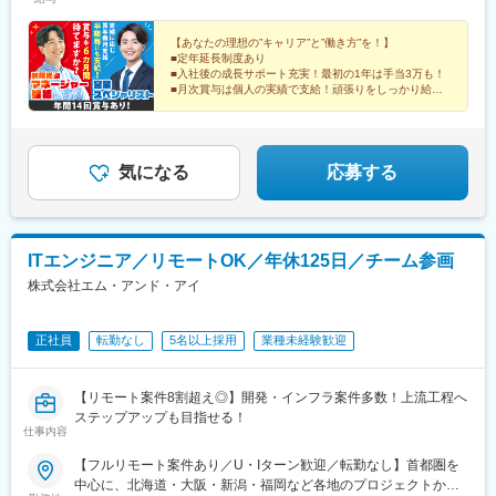
■金沢支店（石川・富山）■近畿支店／大阪府（大阪・兵庫・京
本駅、都通駅
駅、馬車道駅、日本大通り駅、多摩センター駅、東北沢駅、北１
都・奈良・滋賀・和歌山）■中四国支店／広島県（広島、岡山、山
２条駅、あおば通駅、第一通り駅、鹿児島中央駅、壺川駅
口、鳥取、愛媛、香川、徳島、高知）■九州支店（熊本・大分・宮
【あなたの理想の”キャリア”と”働き方”を！】
■定年延長制度あり
崎・長崎・佐賀）■鹿児島営業所■沖縄支店★社用車通勤OK！★月
■入社後の成長サポート充実！最初の1年は手当3万も！
曜のみ会議のために配属拠点出社。その他の曜日は営業エリアの
■月次賞与は個人の実績で支給！頑張りをしっかり給与
直行直帰OKです！（会議は拠点によりリモート参加も可。）★宿
に反映！
■社用車通勤＆直行・直帰OK
泊を伴う出張あり（お客様によりオンライン商談も可能）
■ラクラク10時出勤
気になる
応募する
ITエンジニア／リモートOK／年休125日／チーム参画
株式会社エム・アンド・アイ
正社員
転勤なし
5名以上採用
業種未経験歓迎
【リモート案件8割超え◎】開発・インフラ案件多数！上流工程へ
ステップアップも目指せる！
仕事内容
【フルリモート案件あり／U・Iターン歓迎／転勤なし】首都圏を
中心に、北海道・大阪・新潟・福岡など各地のプロジェクトから