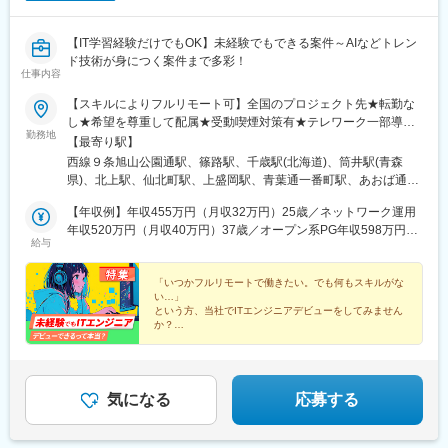
【IT学習経験だけでもOK】未経験でもできる案件～AIなどトレン
ド技術が身につく案件まで多彩！
仕事内容
【スキルによりフルリモート可】全国のプロジェクト先★転勤な
し★希望を尊重して配属★受動喫煙対策有★テレワーク一部導入
勤務地
有■本社／東京千代田区／秋葉原駅より徒歩1分■本店／大阪大阪
【最寄り駅】
市／心斎橋駅より徒歩4分■北海道札幌市／大通駅より徒歩5分函
西線９条旭山公園通駅、篠路駅、千歳駅(北海道)、筒井駅(青森
館市／市役所前駅より徒歩1分■宮城仙台市／仙台駅より徒歩1分■
県)、北上駅、仙北町駅、上盛岡駅、青葉通一番町駅、あおば通
神奈川横浜市／横浜駅より徒歩5分■新潟新潟市／新潟駅より電車
駅、五橋駅、勾当台公園駅、宮城野通駅、泉中央駅、福田町駅、
で11分＋徒歩3分■愛知名古屋市／栄駅より徒歩1分■兵庫神戸市／
【年収例】年収455万円（月収32万円）25歳／ネットワーク運用
東照宮駅、卸町駅(宮城県)、杜せきのした駅、秋田駅、羽後牛島
三ノ宮駅より徒歩3分■広島広島市／紙屋町東駅より徒歩1分■福岡
年収520万円（月収40万円）37歳／オープン系PG年収598万円
駅、楯山駅、米沢駅、酒田駅、郡山駅(福島県)、内郷駅、福島駅
給与
博多区／櫛田神社前より徒歩1分北九州市／小倉駅より徒歩4分■
（月収46万円）61歳／汎用系SE年収663万円（月収51万円）53
(福島県)、工機前駅、大甕駅、新橋駅、芝浦ふ頭駅、三田駅(東京
大分大分市／大分駅より徒歩7分■沖縄那覇市／県庁前駅より徒歩
歳／制御組込系SE年収845万円（月収65万円）45歳／クラウド構
都)、高輪台駅、大崎駅、五反田駅、天王洲アイル駅、高田馬場
3分
築SE【経験1年以上】月給31万円～／東京・横浜・大阪・兵庫月
「いつかフルリモートで働きたい。でも何もスキルがな
駅、都庁前駅、月島駅、勝どき駅、豊洲駅、新木場駅、門前仲町
い…」
給30万円～／札幌・福岡・北九州・沖縄月給29万円～／名古屋月
駅、東陽町駅、蒲田駅、大森駅(東京都)、中野駅(東京都)、立川北
という方、当社でITエンジニアデビューをしてみません
給28万円～／仙台・新潟・広島【経験1年未満】月給30万円～／
駅、多摩センター駅、中河原駅、武蔵小杉駅、鹿島田駅、センタ
か？
東京・横浜月給29万円～／大阪・兵庫月給28万円～／名古屋月給
ー南駅、戸部駅、戸塚駅、本厚木駅、小田原駅、上溝駅、新羽
◎カウンセラーがキャリアを伴走
27万円～／広島月給26万円～／札幌月給26.5万円～／仙台月給
駅、千葉ニュータウン中央駅、北鉄金沢駅、福井駅、浜松駅、国
◎残業時間平均月9.6ｈ／年間休日125日
26.2万円～／福岡・北九州・沖縄月給25万円～／新潟※全ての職
際センター駅、矢場町駅、新豊田駅、刈谷駅、岡崎駅、安城駅、
◎AI、クラウド案件からインフラ系まで常時4000件あ
種にて固定残業代（20時間／37,900円以上）を含む。超過分は別
伏見駅(愛知県)、三河豊田駅、金山駅(愛知県)、丸の内駅(愛知
り
気になる
応募する
途支給。※経験・スキル・前職給与を踏まえ決定。★前職比で年収
県)、高蔵寺駅、上挙母駅、春日井駅(中央本線)、東成岩駅、柏森
50万円～100万円アップした事例多数！★設計経験者は月給35万
駅、岐阜駅、大垣駅、大津駅、野洲駅、草津駅(滋賀県)、長岡京
円以上、PL経験者は月給40万円以上も相談可能です。★経験・ス