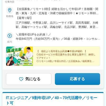
仕事内容
【全国募集／リモート8割】経験を活かして年収UP！首都圏・関
西・東海・九州・北海道・沖縄で積極採用中！★リモート率80%
勤務地
以上★転勤なし★平均100万円UP・最大185万円UPの実績あり★
【最寄り駅】
フルリモート／ハイブリッド／出社など働き方も相談可本社また
江戸川橋駅、中野坂上駅、品川シーサイド駅、高田馬場駅、大崎
は通勤可能な案件先での勤務です。◎主な勤務地■東京：品川、豊
駅、高輪ゲートウェイ駅、高輪台駅、北品川駅、豊洲駅、東雲駅
洲、大手町、渋谷、新宿、池袋、秋葉原、虎ノ門、神谷町、田
(東京都)、大手町駅(東京都)、東京駅、有楽町駅、渋谷駅、恵比寿
町、大崎、飯田橋 など■神奈川：横浜、みなとみらい、新横浜、
＼前職年収UPをお約束！／
駅、参宮橋駅、都庁前駅、新宿三丁目駅、四ツ谷駅、向原駅(東京
川崎、武蔵小杉 など■千葉：浦安、海浜幕張、柏の葉キャンパス
年収840万円（月給56万円＋賞与）／36歳・経験3年・コンサルタ
都)、都電雑司ケ谷駅、末広町駅(東京都)、神谷町駅、虎ノ門ヒル
給与
など■埼玉：大宮、浦和、ふじみ野 など■大阪：梅田、西梅田、淀
ント職
ズ駅、三田駅(東京都)、田町駅(東京都)、五反田駅、飯田橋駅、水
屋橋、肥後橋、本町、京橋 など■名古屋：名古屋、伏見、栄、千
道橋駅、日本橋駅(東京都)、京橋駅(東京都)、築地駅、茅場町駅、
種 など■福岡：博多、天神、中洲川端 など■札幌：札幌、すすき
【 他社より高年収をお約束◆年収UP確約 】
新高島駅、みなとみらい駅、新横浜駅、鹿島田駅、武蔵小杉駅、
◎自社サービスや受託案件を含む豊富な案件で、納得し
の、千歳 など■滋賀：石場 など本社：東京都文京区関口1-24-8 東
新浦安駅、浦安駅(千葉県)、海浜幕張駅、柏の葉キャンパス駅、大
てアサイン！
宝江戸川橋ビル7F＼上京支援あり／都内へ転居される方に支援金
宮駅(埼玉県)、北浦和駅、西梅田駅、淀屋橋駅、肥後橋駅、本町
◎リモート8割／年収125日／土日祝休み／福利厚生充
10万円を支給します。※受動喫煙防止対策：敷地内全面禁煙
実
駅、京橋駅(大阪府)、国際センター駅、矢場町駅、伏見駅(愛知
◎当社で年収が185万円UPした先輩も！
県)、新栄町駅(愛知県)、博多駅、天神駅、中洲川端駅、桑園駅、
西線６条駅、千歳駅(北海道)、石場駅、西新宿五丁目駅、青物横丁
駅、西早稲田駅、新馬場駅、二重橋前駅、日比谷駅、南新宿駅、
気になる
応募する
西新宿駅、新宿御苑前駅、麹町駅、東池袋駅、池袋駅、秋葉原
駅、御成門駅、芝公園駅、大崎広小路駅、後楽園駅、三越前駅、
宝町駅(東京都)、築地市場駅、八丁堀駅(東京都)、高島町駅、大阪
梅田駅(阪神線)、なにわ橋駅、渡辺橋駅、堺筋本町駅、大阪城北詰
ITエンジニア／9割年収UP／40～70代活躍中／リモー
駅、名鉄名古屋駅、栄駅(愛知県)、丸の内駅(愛知県)、高岳駅、祇
ト可
園駅(福岡県)、西鉄福岡駅、櫛田神社前駅、西１５丁目駅、島ノ関