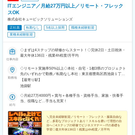
駅、二本木口駅、花田口駅、神戸三宮駅(阪神)、風の丘中間駅、四
田駅、山形駅、長野駅、富山駅、金沢駅、福井駅(福井県)、浜松
ITエンジニア／月給27万円以上／リモート・フレック
宮駅、三条駅(京都府)、五条駅(京都市営)、蒲生四丁目駅、なにわ
駅、名古屋駅、豊橋駅、四日市駅、岡山駅、広島駅、下関駅、鳥
スOK
橋駅、溜池山王駅、大森海岸駅
取駅、米子駅、高知駅、ＪＲ松山駅前駅、高松駅(香川県)、徳島
株式会社キュービックソリューションズ
駅、那覇空港駅(鉄道)、鹿児島駅、宮崎駅、大分駅、西鉄福岡駅、
池ノ上駅、蓮沼駅、西葛西駅、牛田駅(東京都)、板橋区役所前駅、
正社員
転勤なし
5名以上採用
職種未経験歓迎
京王八王子駅、北品川駅、赤羽岩淵駅、新宿駅(東京メトロ)、東池
業種未経験歓迎
袋駅、不動前駅、六本木一丁目駅、布田駅、稲荷町駅(東京都)、立
川北駅、三越前駅、二重橋前駅、桜街道駅、京成船橋駅、京成千
葉駅、北習志野駅、野田市駅、京成成田駅、逸見駅、新高島駅、
◇まずは4ステップの研修からスタート！◇完休2日・土日祝休・
京急川崎駅、北茅ケ崎駅、和田塚駅、逗子・葉山駅、高津駅(神奈
最大年休136日・残業4h程度/月平均
川県)、ＪＲ河内永和駅、大阪梅田駅(阪急線)、九条駅(京都府)、山
仕事内容
陽姫路駅、西宮駅、山陽明石駅、ハーバーランド駅、宝塚南口
◇リモート実施率50%以上◇本社・自宅・1都3県のプロジェクト
駅、岩本町駅、西早稲田駅、青井駅、大阪難波駅、四ツ橋駅、大
先のいずれかで勤務／転勤なし本社：東京都豊島区西池袋１丁目
阪阿部野橋駅、本八幡駅(都営線)、鴫野駅、なにわ橋駅、新今宮駅
勤務地
４４－１ 西京池袋ビル 4F※リモートの可否についてはプロジェク
【最寄り駅】
前駅、大阪梅田駅(阪神線)、天下茶屋駅、松屋町駅、千里中央駅
トによる※常駐の場合は基本東京23区内。稀に埼玉、千葉、神奈
(大阪モノレール)、高槻市駅、宮之阪駅、西梅田駅、大阪天満宮
池袋駅
川のプロジェクトがありますが、お住まいの地域を考慮して配属
駅、近鉄日本橋駅、大阪上本町駅、渡辺橋駅、玉造駅、千鳥橋
しています。※研修期間中は基本出社
◇月給27万4000円＋賞与＋各種手当・資格手当、家族・扶養手
駅、西中島南方駅、芦原町駅、四条駅(京都市営)、祇園四条駅、西
当、役職など…手当も充実！
院駅(京福線)、新田駅(京都府)、洛西口駅、鞍馬口駅、八幡前駅(京
給与
都府)、京田辺駅、三条京阪駅、ＪＲ小倉駅、祝園駅、東向日駅、
県庁前駅(兵庫県)、三宮駅(神戸市営)、三宮駅(神戸新交通)、芦屋
＼完全未経験歓迎／リモート・フレックス・服装自由な
川駅、新伊丹駅、阪神国道駅、鳴尾・武庫川女子大前駅、山陽垂
ど…多彩なプロジェクトあり！スキルを磨いて理想の自
水駅、新在家駅、東須磨駅、大開駅、中浦和駅、北与野駅、新丸
分へ◇4ステップの研修でビジネスマナー～ITの基礎を
子駅、乃木坂駅、東銀座駅、外苑前駅、二子新地駅、南新宿駅、
学習◇最大年休136日！残業は4h程度／月平均
明治神宮前駅、新中野駅、水天宮前駅、日本大通り駅、新日本橋