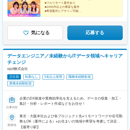
こま高原駅、多賀城駅、気仙沼駅、いわき駅、郡山駅(福島県)、福
■フルリモート案件あり
府駅(大分県)、中津駅(大分県)、鹿児島駅、熊本駅、泉崎駅、中豊
島駅(福島県)、会津若松駅、須賀川駅、白河駅、喜多方駅、水戸
■1000件以上の豊富な案件
駅、赤井駅、会津本郷駅、西若松駅、湯本駅、本八戸駅、筒井駅
駅、つくば駅、日立駅、勝田駅、土浦駅、古河駅、取手駅、牛久
■希望案件にアサイン可能
(青森県)、浪岡駅、向山駅、三沢駅(青森県)、七戸十和田駅、黒石
■私服勤務OK
駅、守谷駅、宇都宮駅、小山駅、栃木駅、足利駅、佐野駅、那須
駅(青森県)、苫米地駅、下田駅(青森県)、斗米駅、種市駅、金田一
■年間休日120日以上！
塩原駅、鹿沼駅、真岡駅、下今市駅、西那須野駅、高崎駅、前橋
■完全週休二日制（土日祝）
温泉駅、平内駅、栄駅(愛知県)、堺駅、なかもず駅、本町駅、堺東
駅、太田駅(群馬県)、伊勢崎駅、桐生駅、館林駅、渋川駅、川口
■基本定時退社
駅、りんくうタウン駅、枚方市駅、三宮駅(神戸新交通)、加古川
駅、川越駅、所沢駅、越谷駅、草加駅、春日部駅、上尾駅、熊谷
気になる
応募する
駅、新神戸駅、塚口駅(福知山線)、岡本駅(兵庫県)、京阪山科駅、
駅、浦和駅、新座駅、狭山市駅、入間市駅、三郷駅(埼玉県)、深谷
京都河原町駅、烏丸駅、桂駅、二条駅、赤坂駅(福岡県)、西鉄平尾
駅、朝霞台駅、戸田駅(埼玉県)、ふじみ野駅、鴻巣駅、坂戸駅(埼
駅、六本松駅、吉塚駅、東比恵駅、薬院駅、高槻駅、京橋駅(大阪
玉県)、八潮駅、志木駅、飯能駅、下北沢駅、練馬駅、蒲田駅、葛
府)、新大阪駅、淀屋橋駅、天満橋駅、岸和田駅、池田駅(大阪
西駅、北千住駅、荻窪駅、大山駅(東京都)、八王子駅、豊洲駅、亀
データエンジニア／未経験からITデータ領域へキャリア
府)、赤坂駅(東京都)、大宮駅(埼玉県)、長津田駅、相模大野駅、四
有駅、町田駅、品川駅、赤羽駅、新宿駅、中野駅(東京都)、目黒
ツ谷駅、大森駅(東京都)、武蔵小杉駅、東池袋駅、櫛田神社前駅、
チェンジ
駅、錦糸町駅、六本木駅、調布駅、上野駅、小平駅、立川駅、日
祇園駅(福岡県)、丸の内駅(愛知県)、東別院駅、大阪阿部野橋駅、
本橋駅(東京都)、吉祥寺駅、多摩センター駅、青梅駅、国分寺駅、
opzt株式会社
四ツ橋駅、大阪難波駅、高津駅(神奈川県)、青井駅、西早稲田駅、
武蔵小金井駅、昭島駅、東京駅、国立駅、玉川上水駅、東久留米
岩本町駅、神泉駅、佐世保中央駅、長崎駅前駅、さっぽろ駅、函
正社員
転勤なし
5名以上採用
職種未経験歓迎
駅、船橋駅、松戸駅、市川駅、柏駅、五井駅、千葉駅、流山おお
館駅前駅、津軽五所川原駅、あおば通駅、曽根田駅、工機前駅、
業種未経験歓迎
たかの森駅、八千代台駅、習志野駅、浦安駅(千葉県)、愛宕駅(千
宇都宮駅東口駅、今市駅、中央前橋駅、西桐生駅、北朝霞駅、池
葉県)、木更津駅、成田駅、我孫子駅、鎌ケ谷駅、印西牧の原駅、
ノ上駅、蓮沼駅、西葛西駅、牛田駅(東京都)、板橋区役所前駅、京
四街道駅、銚子駅、藤沢駅、横須賀駅、横浜駅、相模原駅、川崎
王八王子駅、北品川駅、赤羽岩淵駅、新宿駅(東京メトロ)、不動前
企業のDX推進や業務効率化を支えるため、データの収集・加工・
駅、平塚駅、茅ケ崎駅、大和駅(神奈川県)、本厚木駅、小田原駅、
駅、住吉駅(東京都)、六本木一丁目駅、布田駅、稲荷町駅(東京
集計・分析・レポート作成などをお任せ！
鎌倉駅、秦野駅、座間駅、伊勢原駅、逗子駅、三崎口駅、長野
仕事内容
都)、立川北駅、三越前駅、二重橋前駅、桜街道駅、京成船橋駅、
駅、松本駅、上田駅、佐久平駅、飯田駅(長野県)、中野松川駅、飯
京成千葉駅、北習志野駅、野田市駅、京成成田駅、仲ノ町駅、逸
山駅、須坂駅、富山駅、砺波駅、黒部駅、魚津駅、金沢駅、浜松
東京・大阪本社および各プロジェクト先※リモートワークや在宅勤
見駅、新高島駅、京急川崎駅、北茅ケ崎駅、和田塚駅、入谷駅(神
駅、静岡駅、富士駅、沼津駅、磐田駅、藤枝駅、岡崎駅、豊橋
務もOK（案件による）※お住まいの地域や希望を考慮して決定し
奈川県)、逗子・葉山駅、西松本駅、岩村田駅、新魚津駅、北鉄金
勤務地
駅、名古屋駅、刈谷市駅、名鉄一宮駅、三河安城駅、岐阜駅、各
ます。※転居を伴う転勤はありません。■東京オフィス：東京都渋
【最寄り駅】
沢駅、新浜松駅、新静岡駅、新豊橋駅、近鉄名古屋駅、尾張一宮