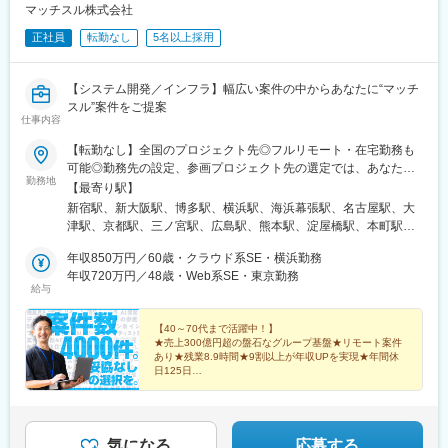
駅、鮫洲駅、泉岳寺駅、竹橋駅、銀座駅、初台駅、新宿西口駅、
マッチスル株式会社
東新宿駅、東池袋四丁目駅、岩本町駅、六本木一丁目駅、虎ノ門
正社員
転勤なし
5名以上採用
駅、芝浦ふ頭駅、九段下駅、銀座一丁目駅、東銀座駅、水天宮前
駅、横浜駅、大阪駅、北浜駅(大阪府)、中之島駅、大阪ビジネスパ
ーク駅、近鉄名古屋駅、大須観音駅、車道駅、天神南駅、呉服町
【システム開発／インフラ】幅広い案件の中からあなたに“マッチ
駅(福岡県)、中央区役所前駅、膳所駅
スル”案件をご提案
仕事内容
【転勤なし】全国のプロジェクト先◎フルリモート・在宅勤務も
可能◎勤務先の設定、参画プロジェクト先の選定では、あなたの
勤務地
希望を最大限考慮します■東京本社：東京都新宿区新宿4-1-23 新
【最寄り駅】
宿SKYビル8階■大阪オフィス：大阪府大阪市淀川区西中島5-13-
新宿駅、新大阪駅、博多駅、横浜駅、海浜幕張駅、名古屋駅、大
14 共栄新大阪ビル7F■福岡オフィス：福岡県福岡市博多区博多
津駅、京都駅、三ノ宮駅、広島駅、熊本駅、淀屋橋駅、本町駅、
駅中央街5-12 博多東ビル6階◎「転居はしたくない」「U・Iター
堺筋本町駅、心斎橋駅、野田阪神駅、大阪ビジネスパーク駅、中
ンしたい」などご希望をお聞かせください。◎プロジェクトに応
年収850万円／60歳・クラウド系SE・横浜勤務
之島駅、千里中央駅(北大阪急行)、堺駅、守口駅、三田駅(兵庫
じて在宅勤務も可能です。【日本各地・過去のプロジェクト実
年収720万円／48歳・Web系SE・東京勤務
県)、姫路駅、明石駅、奈良駅、藤崎駅(福岡県)、薬院駅、西鉄福
給与
績】北海道、岩手、宮城、新潟、茨城、埼玉、千葉、東京、神奈
岡駅、小倉駅(福岡県)、東陽町駅、茅場町駅、門前仲町駅、小伝馬
川、山梨、岐阜、愛知、三重、静岡、滋賀、京都、大阪、兵庫、
町駅、国際展示場駅、豊洲駅、六本木一丁目駅、虎ノ門ヒルズ
奈良、広島、福岡、鹿児島、熊本、沖縄
【40～70代まで活躍中！】
駅、品川駅、品川シーサイド駅、五反田駅、勝どき駅、竹芝駅、
★売上300億円超の盤石なグループ基盤★リモート案件
汐留駅、田町駅(東京都)、新橋駅、大手町駅(東京都)、神保町駅、
あり★残業8.9時間★9割以上が年収UPを実現★年間休
九段下駅、竹橋駅、麹町駅、国会議事堂前駅、神谷町駅、御成門
日125日
常時4000件の案件をご用意。営業担当が、あなたの叶
駅、天王洲アイル駅、蒲田駅、渋谷駅、表参道駅、西新宿駅、初
えたい希望にマッチする案件を一緒に探します！
台駅、吉祥寺駅、三鷹駅、立川駅、八王子駅、北八王子駅、池袋
駅、京急川崎駅、関内駅、みなとみらい駅、新高島駅、湘南台
駅、長後駅、本厚木駅、さがみ野駅、東京駅、中野駅(東京都)、飯
気になる
応募する