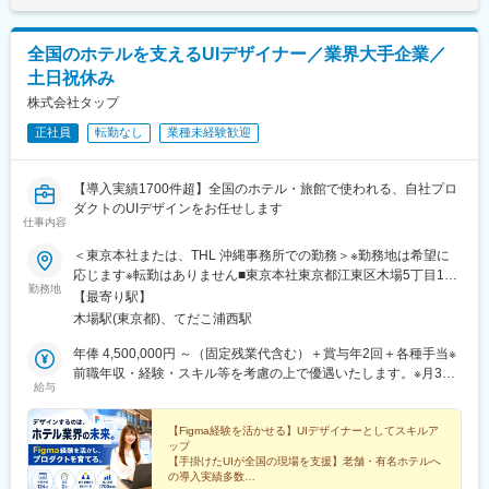
Step（1）ヒアリング（対象機器情報、実施期間、システム環境情
能性があります。月給(月額)は固定手当を含めた表記です。
のシステム提案と構築ノウハウにより、お客様の規模・経営方針
報等）Step（2）プランニング（お客様に最も負荷がかからず効果
に合ったソリューション開発を行っています。
的な検査ができるようプランニング）Step（3）診断（ペネトレー
全国のホテルを支えるUIデザイナー／業界大手企業／
ションテスト、ホスト検査、Webアプリケーション検査）
変更の範囲：会社の定める業務
土日祝休み
Step（4）レポート（診断結果報告、解決方法提案）
株式会社タップ
■職場環境：入社直後は、スキルや経験に応じて、実践形式での研
正社員
転勤なし
業種未経験歓迎
修を受けていただきます。4～8名のチームで仕事をするため、わ
からないことは常に質問できる環境です。セキュリティに関して
の技術レベルが高い方が多く、専門的な知識を学べます。
【導入実績1700件超】全国のホテル・旅館で使われる、自社プロ
ダクトのUIデザインをお任せします
■セキュリティ技術の習得について：当社が専業とするセキュリテ
仕事内容
ィの分野は、責任が大きく、専門性が高く、また、取り巻く環境
＜東京本社または、THL 沖縄事務所での勤務＞※勤務地は希望に
も日々変化しておりますので、常に最新の知識を学び、積極的に
応じます※転勤はありません■東京本社東京都江東区木場5丁目10
スキルを磨く姿勢が必要となります。実際に、当社社員は退業務
勤務地
番11号 宍倉ビル6階（受付）・5階└地下鉄東西線「木場駅」徒歩
後の時間を使って勉強し、技術のキャッチアップに努めています
【最寄り駅】
1分■THL 沖縄事務所沖縄県うるま市州崎14-27 タップホスピタリ
（資格取得支援制度有）。
木場駅(東京都)、てだこ浦西駅
ティラボ 沖縄└沖縄自動車道「沖縄北IC」より15分★マイカー通
勤OK
年俸 4,500,000円 ～（固定残業代含む）＋賞与年2回＋各種手当※
■業務で得られるもの：セキュリティエンジニアの何よりの魅力
前職年収・経験・スキル等を考慮の上で優遇いたします。※月30
は、高い専門スキルで企業やユーザーをIT犯罪から守る仕事だと
給与
時間の固定残業代（月62,500円以上）を含みます。30時間を超え
いうこと。システムの脆弱性を誰よりも早く見つけられたとき
た場合は別途残業代が加算されます。
は、「情報の事故を未然に防ぐことができた」というやりがいを
【Figma経験を活かせる】UIデザイナーとしてスキルア
感じられます。セキュリティ分野の高い専門性と幅広い業務知識
ップ
を身に付けられるのもこの仕事の魅力です。
【手掛けたUIが全国の現場を支援】老舗・有名ホテルへ
の導入実績多数