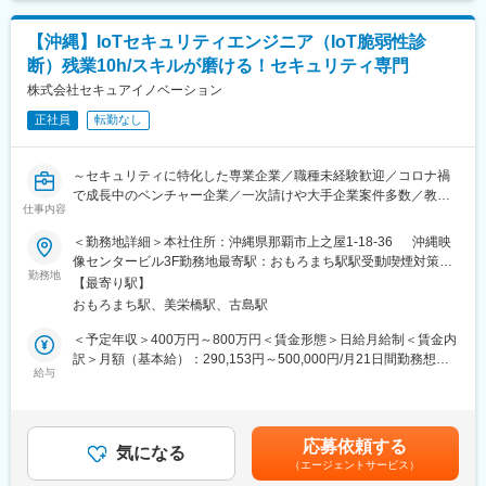
・プロジェクトマネジャーの補佐や代理業務
学びながら挑戦したい方のご応募をお待ちしています。
【沖縄】IoTセキュリティエンジニア（IoT脆弱性診
■プロジェクト環境
変更の範囲：会社の定める業務
断）残業10h/スキルが磨ける！セキュリティ専門
・主要顧客：富士通、日鉄ソリューションズ ほか大手案件多数
・チーム体制：3～5名規模（全体20名）
株式会社セキュアイノベーション
・技術領域：AWS／クラウド／運用監視／インフラ設計
正社員
転勤なし
■魅力：
・「AIやAWSといった新しい技術を仕事でやりたい」など、意見
～セキュリティに特化した専業企業／職種未経験歓迎／コロナ禍
が通りやすい職場環境です。
で成長中のベンチャー企業／一次請けや大手企業案件多数／教育
・月1回のWEBや対面の集まり、定期的なキャリアミーティング
仕事内容
体制充実～
があり、相談やコミュニケーションがとりやすい環境です。
＜勤務地詳細＞本社住所：沖縄県那覇市上之屋1-18-36 沖縄映
・所定労働時間7.5時間で残業も少なく、案件によってはリモート
■職務内容：
像センタービル3F勤務地最寄駅：おもろまち駅駅受動喫煙対策：
も可能、有給休暇も年間10日程度取得が可能です。
車載セキュリティ診断 / IoTセキュリティ診断を行います。
勤務地
敷地内全面禁煙変更の範囲：会社の定める事業所
【最寄り駅】
＜車載セキュリティ診断＞
■当社の魅力：
おもろまち駅、美栄橋駅、古島駅
ECU等の車載機器を対象としたセキュリティテスト、ファジン
◎ITコンサルティングやシステム開発・常駐型受託開発などを展
グ、脆弱性スキャン、ペネトレーションテスト。
＜予定年収＞400万円～800万円＜賃金形態＞日給月給制＜賃金内
開。高い技術力だけではなく、質の高いマネジメントの提供を目
また、次世代の車載通信プロトコルであるSOME/IPの研究なども
訳＞月額（基本給）：290,153円～500,000円/月21日間勤務想定
指し、調査・解析、システム設計・構築・運用のあらゆるフェー
実施しています。
給与
固定残業手当/月：43,180円～60,000円（固定残業時間20時間0分/
ズで品質にこだわり、常にお客様の立場に立って提案を行ってい
＜IoTセキュリティ診断＞
月）超過した時間外労働の残業手当は追加支給＜想定月額＞
ます。
インターネットにつながる防犯カメラなどのIoT機器が主な対象。
333,333円～560,000円（一律手当を含む）＜昇給有無＞有＜残業
◎最新のJava／.NET技術を網羅した沖縄開発センターでの提携に
IoT機器メーカーから機器を取り寄せた上で、セキュリティシステ
手当＞有＜給与補足＞※固定残業代は残業がない場合も支給し、超
より、低コスト・高品質のシステム技術を提供。NTTグループ、
応募依頼する
ムの脆弱性診断、審査を行います。
気になる
過分は別途支給※経験・能力・前職給等を充分考慮し、面談の上決
東京電力グループ、NECグループなどの様々なプロジェクトで培
（エージェントサービス）
定賃金はあくまでも目安の金額であり、選考を通じて上下する可
ったマネジメント技術をはじめ、開発ノウハウや多数の中小企業