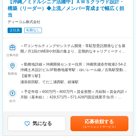
義の高い業務に携われます
【沖縄／ミドルシニア活躍中】ＡＷＳクラウド設計・
インフラ運用・保守のご経験を次のキャリアにつなげたい方、セ
構築（リーダー）◆上流／メンバー育成まで幅広く担
■研修・教育体制：
キュリティのプロフェッショナルを目指したい方のご応募をお待
当
入社後1～3ヶ月は、レベルに応じた実践型研修を実施します。
ちしています。
・基礎研修：会社・チーム説明、社内ツール、セキュリティ基礎
ディーコム株式会社
（セキスペ問題演習）
変更の範囲：会社の定める業務
正社員
転勤なし
・技術研修：ログ分析トレーニング、SIEM操作トレーニング
・OJT：アラート対応の一連の流れ習得、アノマリ調査の実践、
報告書作成 など
～ITコンサルティングやシステム開発・常駐型受託開発などを展
※4～8名のチーム体制で、いつでも質問しやすい環境です。
開／月1回のWEBや対面の集まり、定期的なキャリアミーティン
仕事内容
グがあり、相談やコミュニケーションがとりやすい環境～
■必須要件：
・IT関連業務経験（Office操作、IT基本用語の理解レベルで可）
＜勤務地詳細＞沖縄開発センター住所：沖縄県浦添市牧港2-54-2
■業務内容：
・基本的なビジネスマナー・PCスキル
沖縄土木設計ビル3F勤務地最寄駅：ゆいレール線／古島駅受動喫
クラウドサービス活用プロジェクトにて、設計・構築領域をリー
勤務地
・サイバーセキュリティへの強い興味・学習意欲
煙対策：屋内全面禁煙変更の範囲：会社の定める事業所
【最寄り駅】
ドするポジションです。マネジメントだけでなく、要件定義・設
※IT業界未経験歓迎。異業種出身者も多数活躍中です。
浦添前田駅、てだこ浦西駅、経塚駅
計からメンバー育成まで幅広く担当します。
■キャリア・得られるスキル：
＜予定年収＞600万円～800万円＜賃金形態＞月給制＜賃金内訳＞
■業務詳細：
・アナリスト → シニアアナリスト／セキュリティコンサルタント
月額（基本給）：428,571円～571,428円固定残業手当/月：
・クラウド基盤（AWS中心）の要件定義、設計、構築、運用設計
給与
など多様なキャリアパス
71,429円～95,238円（固定残業時間20時間0分/月）超過した時間
・プロジェクト進行管理（WBS策定、納期・品質管理、進捗・課
外労働の残業手当は追加支給＜月給＞500,000円～666,666円（一
題管理）、顧客折衝、社内外関係者調整
・ネットワーク／端末ログを通じた幅広いIT知識の習得
律手当を含む）＜昇給有無＞有＜残業手当＞有＜給与補足＞※給与
・チームメンバー（5名程度）のマネジメント、指導、育成
・インシデント分析力・論理的思考力の向上
詳細は、経験やスキルを考慮の上決定します。■昇給：年1回（評
応募依頼する
・顧客折衝・提案・各種ドキュメント作成
気になる
・資格取得支援制度により、セキュリティ系資格で専門性を証明
価面談に準じて）■賞与：年1回賃金はあくまでも目安の金額であ
（エージェントサービス）
・運用、監視設計（Zabbix、CloudWatch等）とシステム安定運用
可能
り、選考を通じて上下する可能性があります。月給(月額)は固定手
の指針策定
「何も起きない日常」を守る社会的意義の高い仕事に、主体的に
当を含めた表記です。