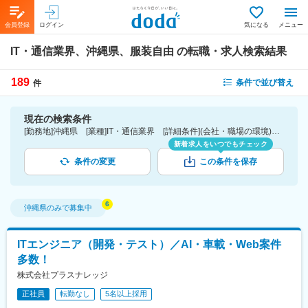
会員登録
ログイン
気になる
メニュー
IT・通信業界、沖縄県、服装自由
の転職・求人検索結果
189
条件で並び替え
件
現在の検索条件
[勤務地]沖縄県 [業種]IT・通信業界 [詳細条件](会社・職場の環境)服装自由
新着求人をいつでもチェック
条件の変更
この条件を保存
沖縄県
のみで募集中
ITエンジニア（開発・テスト）／AI・車載・Web案件
多数！
株式会社プラスナレッジ
正社員
転勤なし
5名以上採用