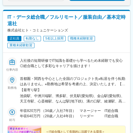
駅、朝霞台駅、戸田駅(埼玉県)、ふじみ野駅、鴻巣駅、坂戸駅(埼
玉県)、八潮駅、志木駅、飯能駅、下北沢駅、練馬駅、蒲田駅、葛
西駅、北千住駅、荻窪駅、大山駅(東京都)、八王子駅、豊洲駅、亀
IT・データ総合職／フルリモート／服装自由／基本定時
有駅、町田駅、品川駅、赤羽駅、新宿駅、中野駅(東京都)、目黒
退社
駅、錦糸町駅、六本木駅、調布駅、上野駅、小平駅、立川駅、日
本橋駅(東京都)、吉祥寺駅、多摩センター駅、青梅駅、国分寺駅、
株式会社ヒト・コミュニケーションズ
武蔵小金井駅、昭島駅、東京駅、国立駅、玉川上水駅、東久留米
正社員
転勤なし
5名以上採用
職種未経験歓迎
駅、船橋駅、松戸駅、市川駅、柏駅、五井駅、千葉駅、流山おお
業種未経験歓迎
たかの森駅、八千代台駅、習志野駅、浦安駅(千葉県)、愛宕駅(千
葉県)、木更津駅、成田駅、我孫子駅、鎌ケ谷駅、印西牧の原駅、
四街道駅、銚子駅、藤沢駅、横須賀駅、横浜駅、相模原駅、川崎
入社後の短期研修でIT知識を基礎から学べるため未経験でも安心
駅、平塚駅、茅ケ崎駅、大和駅(神奈川県)、本厚木駅、小田原駅、
◎総合職として多彩なキャリアを描けます！
鎌倉駅、秦野駅、座間駅、伊勢原駅、逗子駅、三崎口駅、長野
仕事内容
駅、松本駅、上田駅、佐久平駅、飯田駅(長野県)、中野松川駅、飯
山駅、須坂駅、富山駅、砺波駅、黒部駅、魚津駅、金沢駅、浜松
首都圏・関西を中心とした全国のプロジェクト先※転居を伴う転勤
駅、静岡駅、富士駅、沼津駅、磐田駅、藤枝駅、岡崎駅、豊橋
はありません。※勤務地は希望を考慮の上、決定いたします。【本
勤務地
駅、名古屋駅、刈谷市駅、名鉄一宮駅、三河安城駅、岐阜駅、各
社】東京都豊島区東池袋 1-9-6 ヒトコムJobビル＜アクセス＞
【最寄り駅】
務ケ原駅、多治見駅、可児駅、四日市駅、津駅、名張駅、布施
JR・私鉄・メトロ各線「池袋駅」より徒歩5分
池袋駅、中洲川端駅、博多駅、伏見駅(愛知県)、金山駅(愛知県)、
駅、豊中駅、吹田駅(東海道本線)、梅田駅(地下鉄)、茨木駅、京都
天王寺駅、心斎橋駅、なんば駅(地下鉄)、溝の口駅、綾瀬駅、高田
駅、宇治駅(奈良線)、亀岡駅、奈良駅、天理駅、和歌山駅、姫路
馬場駅、秋葉原駅、渋谷駅、那覇空港駅(鉄道)、佐世保駅、長崎駅
駅、西宮駅(ＪＲ線)、尼崎駅(東海道本線)、明石駅、神戸駅(兵庫
年収820万円 （34歳／入社7年目） マネージャー IT総合職
(長崎県)、佐賀駅、札幌駅、函館駅、小樽駅、旭川駅、室蘭駅、釧
県)、宝塚駅、伊丹駅(阪急線)、芦屋駅(東海道本線)、大津駅、草津
年収640万円 （28歳／入社4年目） リーダー IT総合職
路駅、帯広駅、北見駅、新夕張駅、苫小牧駅、千歳駅(北海道)、青
給与
駅(滋賀県)、彦根駅、倉敷市駅、岡山駅、津山駅、広島駅、福山
森駅、八戸駅、弘前駅、下北駅、五所川原駅、盛岡駅、花巻駅、
駅、呉駅、西条駅(広島県)、尾道駅、下関駅、山口駅(山口県)、宇
宮古駅、仙台駅、石巻駅、杜せきのした駅、新田駅(宮城県)、くり
部駅、久留米駅、小倉駅(福岡県)、大牟田駅、天神駅、大分駅、別
＜IT総合職として長期的に活躍できる環境＞