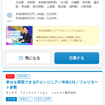
務ケ原駅、多治見駅、可児駅、四日市駅、津駅、名張駅、布施
谷区渋谷2-21-1 渋谷ヒカリエ32F（各線「渋谷駅」直結）■大阪
渋谷駅、本町駅、赤坂駅(福岡県)、川口駅、川越駅、所沢駅、越谷
駅、名鉄岐阜駅、名電各務原駅、新可児駅、ＪＲ河内永和駅、大
駅、豊中駅、吹田駅(東海道本線)、梅田駅(地下鉄)、茨木駅、京都
オフィス：大阪市中央区本町4-2-12 野村不動産御堂筋本町ビル
駅、草加駅、春日部駅、上尾駅、熊谷駅、浦和駅、入間市駅、三
阪梅田駅(阪急線)、九条駅(京都府)、田中口駅、山陽姫路駅、西宮
駅、宇治駅(奈良線)、亀岡駅、奈良駅、天理駅、和歌山駅、姫路
5F※入社後の研修期間や、定期的な社内会議・フォローアップの
郷駅(埼玉県)、戸田駅(埼玉県)、ふじみ野駅、鴻巣駅、坂戸駅(埼玉
駅、山陽明石駅、ハーバーランド駅、宝塚南口駅、新伊丹駅、芦
駅、西宮駅(ＪＲ線)、尼崎駅(東海道本線)、明石駅、神戸駅(兵庫
際に利用します。
年収例800万円（40歳／入社8年）
県)、八潮駅、志木駅、下北沢駅、練馬駅、蒲田駅、葛西駅、北千
屋川駅、上栄町駅、倉敷駅、岡山駅前駅、西鉄福岡駅、鹿児島駅
県)、宝塚駅、伊丹駅(阪急線)、芦屋駅(東海道本線)、大津駅、草津
年収例580万円（25歳／入社3年）
住駅、大山駅(東京都)、八王子駅、豊洲駅、亀有駅、町田駅、品川
前駅、熊本駅前駅、栄町駅(愛知県)、大小路駅、百舌鳥八幡駅、堺
給与
駅(滋賀県)、彦根駅、倉敷市駅、岡山駅、津山駅、広島駅、福山
駅、赤羽駅、新宿駅、中野駅(東京都)、池袋駅、目黒駅、六本木
筋本町駅、宮之阪駅、三ノ宮駅、ハーブ園山麓駅、塚口駅(阪急
駅、呉駅、西条駅(広島県)、尾道駅、下関駅、山口駅(山口県)、宇
駅、調布駅、上野駅、小平駅、立川駅、日本橋駅(東京都)、吉祥寺
線)、摂津本山駅、山科駅、祇園四条駅、四条駅(京都市営)、桜坂
部駅、久留米駅、小倉駅(福岡県)、大牟田駅、天神駅、大分駅、別
＜完全未経験からデータエンジニアになれる＞
駅、多摩センター駅、青梅駅、国分寺駅、武蔵小金井駅、昭島
駅、馬出九大病院前駅、天神南駅、鴫野駅、東淀川駅、大江橋
府駅(大分県)、中津駅(大分県)、鹿児島駅、熊本駅、泉崎駅、中豊
駅、東京駅、国立駅、玉川上水駅、東久留米駅、船橋駅、松戸
駅、赤坂見附駅、麹町駅、平和島駅、呉服町駅(福岡県)、天王寺駅
★弊社独自の研修があるので未経験も安心！
駅、赤井駅、会津本郷駅、西若松駅、湯本駅、本八戸駅、筒井駅
駅、市川駅、柏駅、千葉駅、流山おおたかの森駅、八千代台駅、
★リモートOKなので、全国どこでも働ける！
前駅、長堀橋駅、なんば駅(南海線)、武蔵溝ノ口駅、下落合駅、末
(青森県)、浪岡駅、向山駅、三沢駅(青森県)、七戸十和田駅、黒石
★明確な評価制度で給与アップを実現できる！
習志野駅、浦安駅(千葉県)、愛宕駅(千葉県)、木更津駅、成田駅、
広町駅(東京都)、中佐世保駅、五島町駅、北１２条駅、松風町駅、
駅(青森県)、苫米地駅、下田駅(青森県)、斗米駅、種市駅、金田一
★土日祝休み＆年休120日でプライベートも充実！
我孫子駅、印西牧の原駅、四街道駅、藤沢駅、横須賀駅、横浜
広瀬通駅、東宿郷駅、東北沢駅、京成関屋駅、新宿三丁目駅、麻
温泉駅、平内駅、栄駅(愛知県)、堺駅、なかもず駅、本町駅、堺東
駅、相模原駅、川崎駅、平塚駅、茅ケ崎駅、大和駅(神奈川県)、本
布十番駅、京成上野駅、立川南駅、茅場町駅、京橋駅(東京都)、東
駅、りんくうタウン駅、枚方市駅、三宮駅(神戸新交通)、加古川
厚木駅、小田原駅、鎌倉駅、伊勢原駅、逗子駅、三崎口駅、溝の
気になる
応募する
海神駅、栄町駅(千葉県)、汐入駅、高島町駅、電鉄富山駅、七ツ屋
駅、新神戸駅、塚口駅(福知山線)、岡本駅(兵庫県)、京阪山科駅、
口駅、布施駅、豊中駅、吹田駅(東海道本線)、梅田駅(地下鉄)、茨
駅、第一通り駅、日吉町駅、駅前駅、名鉄名古屋駅、河内永和
京都河原町駅、烏丸駅、桂駅、二条駅、赤坂駅(福岡県)、西鉄平尾
木駅、京都駅、姫路駅、西宮駅(ＪＲ線)、尼崎駅(東海道本線)、明
駅、大阪梅田駅(阪神線)、東寺駅、阪神国道駅、西新町駅、高速神
駅、六本松駅、吉塚駅、東比恵駅、薬院駅、高槻駅、京橋駅(大阪
石駅、神戸駅(兵庫県)、宝塚駅、秋葉原駅、高田馬場駅、綾瀬駅、
戸駅、芦屋駅(阪神線)、西川緑道公園駅、猿猴橋町駅、桜島桟橋通
府)、新大阪駅、淀屋橋駅、天満橋駅、岸和田駅、池田駅(大阪
豊田駅、なんば駅(地下鉄)、心斎橋駅、天王寺駅、山科駅、久喜
駅、二本木口駅、花田口駅、神戸三宮駅(阪神)、風の丘中間駅、四
締切間近
NEW
府)、赤坂駅(東京都)、大宮駅(埼玉県)、長津田駅、相模大野駅、四
駅、本八幡駅(総武線)、京橋駅(大阪府)、鶴橋駅、淀屋橋駅、新今
宮駅、三条駅(京都府)、五条駅(京都市営)、蒲生四丁目駅、なにわ
ツ谷駅、大森駅(東京都)、武蔵小杉駅、東池袋駅、櫛田神社前駅、
幸せを実現できるITエンジニア／年休131／フルリモー
宮駅、東梅田駅、岸里駅、谷町六丁目駅、天満橋駅、千里中央駅
橋駅、溜池山王駅、大森海岸駅
祇園駅(福岡県)、丸の内駅(愛知県)、東別院駅、大阪阿部野橋駅、
(北大阪急行)、高槻駅、江坂駅、堺筋本町駅、枚方市駅、北新地
ト多数
四ツ橋駅、大阪難波駅、高津駅(神奈川県)、青井駅、西早稲田駅、
駅、南森町駅、日本橋駅(大阪府)、十三駅、谷町九丁目駅、肥後橋
ＢＬＫＳ Ｔｅｃｈｎｏｌｏｇｙ Ｊａｐａｎ株式会社
岩本町駅、神泉駅、佐世保中央駅、長崎駅前駅、さっぽろ駅、函
駅、森ノ宮駅、西九条駅、南方駅(大阪府)、堺東駅、木津川駅、長
館駅前駅、津軽五所川原駅、あおば通駅、曽根田駅、工機前駅、
正社員
転勤なし
5名以上採用
堀橋駅、京阪山科駅、烏丸駅、京都河原町駅、近鉄丹波橋駅、烏
宇都宮駅東口駅、今市駅、中央前橋駅、西桐生駅、北朝霞駅、池
丸御池駅、二条駅、西院駅(阪急線)、丹波橋駅、長岡京駅、北大路