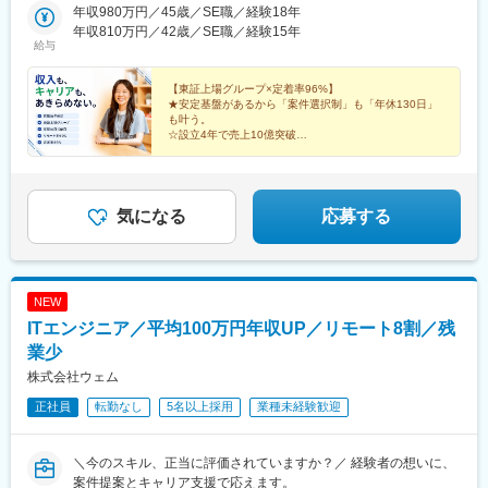
所＞北海道札幌市中央区南二条西3-13-4 カタオカビル＜仙台営業
年収980万円／45歳／SE職／経験18年
橋駅、名古屋駅
所＞宮城県仙台市青葉区上杉5-6-7 レジーナコート上杉 2F＜横浜
年収810万円／42歳／SE職／経験15年
給与
営業所＞神奈川県横浜市西区みなとみらい3-7-1 オーシャンゲート
みなとみらい10F＜名古屋営業所＞愛知県名古屋市中村区名駅3-4-
10 アルティメイト名駅1st 2F＜大阪営業所＞大阪府大阪市西区京
【東証上場グループ×定着率96%】
★安定基盤があるから「案件選択制」も「年休130日」
町堀1-7-23 b.KYOMACHIBORI 5F＜福岡営業所＞福岡県福岡市早
も叶う。
良区室見5‐5‐20 ミッドレジデ室見 1F＜沖縄営業所＞沖縄県那覇市
☆設立4年で売上10億突破
久茂地3丁目26-32 YSCビル 202※受動喫煙対策：あり
★前職給与保証・残業月10h以下・リモート可
☆生活の不安をゼロにして、理想のキャリアへ
★30種以上の福利厚生
気になる
応募する
NEW
ITエンジニア／平均100万円年収UP／リモート8割／残
業少
株式会社ウェム
正社員
転勤なし
5名以上採用
業種未経験歓迎
＼今のスキル、正当に評価されていますか？／ 経験者の想いに、
案件提案とキャリア支援で応えます。