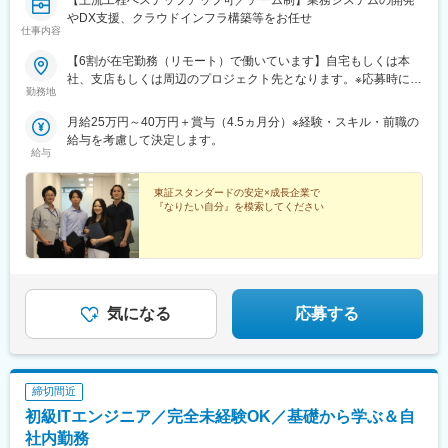
【上流工程へステップアップ可／チーム制】業務システムの開発
やDX支援、クラウドインフラ構築等をお任せ
仕事内容
【6割が在宅勤務（リモート）で働いています】自宅もしくは本
社、支店もしくは周辺のプロジェクト先となります。※応募時にご
勤務地
希望の勤務地（支店名）をご選択下さい。※転勤はありません。※
インフラは東京本社のみの採用となります。■東京本社└東京都港
月給25万円～40万円＋賞与（4.5ヵ月分）※経験・スキル・前職の
区西新橋2-3-1 マークライト虎ノ門 8F■仙台支店└宮城県仙台市青
給与を考慮して決定します。
葉区中央4-6-1 SS30 22F■大阪支店└大阪府大阪市西区江戸堀1丁
給与
目9-11 アイ・プラス江戸堀 4F■福岡支店└福岡県福岡市博多区博
多駅前3-8-10 九勧末広通りビル 6F■沖縄支店└沖縄県浦添市港川
東証スタンダードの安定×成長企業で
512-55 ゆがふBizタワー浦添港川2F受動喫煙対策：有対策の内
『なりたい自分』を模索してください
容：喫煙室設置受動喫煙対策に関する特記事項：喫煙専用室設置※
客先常駐勤務の場合は、勤務先事業所における受動喫煙対策に準
拠。
気になる
応募する
締切間近
初級ITエンジニア／完全未経験OK／基礎から学ぶ＆自
社内勤務