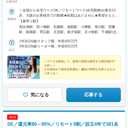
仕事内容
＼全国から在宅ワークOK／リモートワーク(在宅勤務)or東京23
区、大阪のお客様先での勤務★転勤はありません★希望をもとに
勤務地
配属先を決定します★リモートワーク率5割★フルリモートの場合
【最寄り駅】
は通勤不要※入社後2ヶ月研修は東京にて実施、その後はスキルに
恵比寿駅、四ツ橋駅、札幌駅、函館駅、小樽駅、旭川駅、室蘭
応じてリモートワーク可※研修終了後も東京本社での勤務が必要な
駅、釧路駅、帯広駅、北見駅、新夕張駅、苫小牧駅、千歳駅(北海
場合あり■本社東京都渋谷区東3-9-19 VORT恵比寿maxim 3階『恵
道)、青森駅、八戸駅、弘前駅、五所川原駅、盛岡駅、花巻駅、北
比寿駅』徒歩4分■大阪支社大阪府大阪市西区新町1-2-9日宝四ツ橋
1年目/24歳/スタッフ職：年収400万円
上駅、宮古駅、盛駅、久慈駅、仙台駅、石巻駅、杜せきのした
新町ビル8階1号室『四ツ橋駅』徒歩3分
3年目/29歳/リーダー職：年収600万円
駅、新田駅(宮城県)、多賀城駅、気仙沼駅、いわき駅、郡山駅(福
給与
島県)、福島駅(福島県)、会津若松駅、須賀川駅、白河駅、喜多方
駅、秋田駅、横手駅、能代駅、湯沢駅、大久保駅(秋田県)、鷹ノ巣
＼データを駆使して、顧客の課題を解決する最先端のIT
駅、山形駅、鶴岡駅、酒田駅、米沢駅、天童駅、さくらんぼ東根
人材へ／
駅、寒河江駅、新庄駅、水戸駅、つくば駅、日立駅、勝田駅、土
土日祝休みで基本定時退社！趣味の時間も充実させなが
浦駅、古河駅、取手駅、下館駅、笹川駅、牛久駅、龍ケ崎市駅、
ら学べる！
多くの同期と一緒に入社で安心！
守谷駅、水海道駅、宇都宮駅、小山駅、栃木駅、足利駅、佐野
駅、那須塩原駅、鹿沼駅、真岡駅、下今市駅、西那須野駅、高崎
◎異業種出身が99%＆20代活躍中
駅、前橋駅、太田駅(群馬県)、伊勢崎駅、桐生駅、館林駅、渋川
◎入社後はITの基礎研修からスタート
駅、川口駅、川越駅、所沢駅、越谷駅、草加駅、春日部駅、上尾
◎フルリモートOK
気になる
応募する
駅、熊谷駅、浦和駅、新座駅、狭山市駅、入間市駅、三郷駅(埼玉
県)、深谷駅、朝霞台駅、戸田駅(埼玉県)、ふじみ野駅、鴻巣駅、
坂戸駅(埼玉県)、八潮駅、志木駅、飯能駅、下北沢駅、練馬駅、蒲
田駅、葛西駅、北千住駅、荻窪駅、大山駅(東京都)、八王子駅、豊
NEW
洲駅、亀有駅、品川駅、町田駅、赤羽駅、新宿駅、中野駅(東京
SE／還元率80～95%／リモート9割／設立4年で381名
都)、池袋駅、目黒駅、錦糸町駅、六本木駅、渋谷駅、調布駅、上