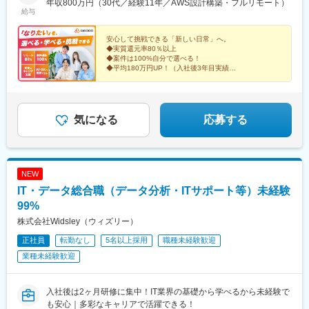
■趣味やご家族との時間を大切にしたい！■帰社日・転勤のない環
年収800万円（30代／経験11年／AWS設計構築・フルリモート）
給与
境で安心して働きたい！【リモート活用の割合】フルリモート：
60%リモート併用：21%（週1~4出社）通常出勤：19%＼柔軟な
働き方で充実した生活に！フルリモートOK！／社員の81%がリモ
安心して挑戦できる「新しい日常」へ。
◆実質還元率80％以上
ートで働いています！経験が豊富になるほど紹介案件数が増える
◆案件は100%自分で選べる！
ため、フルリモート案件に携わりやすくなります！
◆平均180万円UP！（入社後3年目実績）
◆リモート率81％（うちフルリモ61％）
◆働く環境：年休132日・平均残業6.5h/月
気になる
応募する
NEW
IT・データ総合職（データ分析・ITサポート等）未経験
99%
株式会社Widsley（ウィズリー）
正社員
転勤なし
5名以上採用
職種未経験歓迎
業種未経験歓迎
入社後は2ヶ月研修に集中！IT業界の基礎から学べるから未経験で
も安心｜多彩なキャリアで活躍できる！