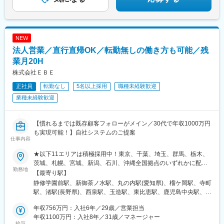
田橋駅、目黒駅、府中駅(東京都)、小田急多摩センター駅、高田馬
場駅、市大医学部駅、野島公園駅、分倍河原駅、君津駅、武蔵小
杉駅、三軒茶屋駅、下北沢駅、札幌駅、盛岡駅、仙台駅、新潟
駅、水戸駅、さいたま新都心駅、甲府駅、岐阜駅、近鉄名古屋
NEW
駅、四日市駅、浜松駅、鹿児島中央駅前駅、県庁前駅(沖縄県)、新
法人営業／直行直帰OK／転勤無しの働き方も可能／残
宿三丁目駅、西中島南方駅、上栄町駅、九条駅(京都府)、三宮駅
(神戸新交通)、熊本駅前駅、大江橋駅、松屋町駅、四ツ橋駅、海老
業月20H
江駅、大阪城公園駅、新福島駅、千里中央駅(大阪モノレール)、大
株式会社ＥＢＥ
小路駅、守口市駅、三田本町駅、山陽姫路駅、山陽明石駅、近鉄
正社員
転勤なし
5名以上採用
職種未経験歓迎
奈良駅、室見駅、渡辺通駅、天神駅、平和通駅、日本橋駅(東京
都)、越中島駅、馬喰横山駅、有明駅(東京都)、虎ノ門駅、北品川
業種未経験歓迎
駅、青物横丁駅、大崎広小路駅、浜松町駅、三田駅(東京都)、内幸
町駅、三越前駅、半蔵門駅、永田町駅、京急蒲田駅、外苑前駅、
都庁前駅、参宮橋駅、井の頭公園駅、立川北駅、京王八王子駅、
【慣れるまでは既存顧客フォローがメイン／30代で年収1000万円
東池袋駅、川崎駅、桜木町駅、伊勢佐木長者町駅、高島町駅、二
も実現可能！】自社システムのご提案
仕事内容
重橋前駅、水道橋駅、府中競馬正門前駅、京王多摩センター駅、
西早稲田駅、海の公園南口駅、府中本町駅、新丸子駅、西太子堂
★以下11エリアは積極採用中！東京、千葉、埼玉、群馬、栃木、
駅、池ノ上駅、さっぽろ駅、仙台駅(地下鉄)、名鉄岐阜駅、新浜松
茨城、札幌、宮城、新潟、石川、沖縄全国拠点のいずれかに配属
駅、高見橋駅、旭橋駅、新宿駅(東京メトロ)、南方駅(大阪府)、名
勤務地
します。※【転勤なし】【U・Iターン歓迎】※全国転勤型の新規拠
【最寄り駅】
鉄名古屋駅、三宮駅(神戸市営)、猿猴橋町駅、二本木口駅、なにわ
点マネージャー候補も！【各拠点と営業対象エリアについて】
静修学園前駅、新御茶ノ水駅、丸の内駅(愛知県)、榴ケ岡駅、寺町
橋駅、長堀橋駅、野田駅(阪神線)、京橋駅(大阪府)、福島駅(大阪
※（ ）内は営業エリア※希望を考慮し決定■東京本社（東京・埼
駅、渚駅(長野県)、西泉駅、玉造駅、東比恵駅、鹿児島中央駅、て
府・阪神線)、花田口駅、土居駅(大阪府)、薬院大通駅、天神南
玉・千葉・神奈川・静岡・茨城・栃木・群馬）■札幌支店（札幌
だこ浦西駅、山鼻１９条駅、小川町駅(東京都)、伏見駅(愛知県)、
駅、旦過駅、水天宮前駅、馬喰町駅、有明テニスの森駅、鮫洲
市・北海道全域）■仙台支店（仙台・盛岡・青森・秋田・山形・福
年収756万円：入社6年／29歳／営業担当
宮城野通駅、別院前駅、北松本駅、森ノ宮駅、鹿児島中央駅前
駅、高輪台駅、大門駅(東京都)、築地市場駅、芝公園駅、溜池山王
島）■長野支店（長野、新潟）■名古屋支店（愛知・三重・岐阜）
年収1100万円：入社8年／31歳／マネージャー
駅、行啓通駅、淡路町駅、久屋大通駅、仙台駅、十日市町駅、松
駅、明治神宮前駅、西新宿五丁目駅、立川南駅、都電雑司ケ谷
給与