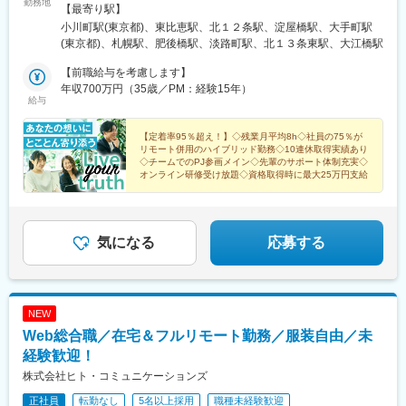
勤務地
希望を考慮して決定＜プロジェクト先＞■首都圏（東京都・神奈川
【最寄り駅】
県・千葉県・埼玉県 など）■関西（大阪府 など）■北海道・甲信越
小川町駅(東京都)、東比恵駅、北１２条駅、淀屋橋駅、大手町駅
（北海道・新潟県 など）■九州（福岡県 など）＼POINT！／現
(東京都)、札幌駅、肥後橋駅、淡路町駅、北１３条東駅、大江橋駅
在、社員の75％がリモート併用のハイブリッド勤務をしています
※勤務地はご希望を考慮の上、決定いたします※リモート勤務はス
【前職給与を考慮します】
キルレベルやご希望に応じて可能です＜拠点＞【本社】東京都千
年収700万円（35歳／PM：経験15年）
給与
代田区内神田1-2-8 楠本第2ビル3F【九州支社／福岡事業所】福岡
県福岡市博多区比恵町1-1 楠本第7ビル6F【札幌営業所】北海道札
幌市北区北10条西4丁目 楠本第10ビル7F【大阪営業所】大阪府大
【定着率95％超え！】◇残業月平均8h◇社員の75％が
リモート併用のハイブリッド勤務◇10連休取得実績あり
阪市中央区道修町4-1-1 武田御堂筋ビル2F※受動喫煙対策：あり
◇チームでのPJ参画メイン◇先輩のサポート体制充実◇
（プロジェクト先による）
オンライン研修受け放題◇資格取得時に最大25万円支給
気になる
応募する
NEW
Web総合職／在宅＆フルリモート勤務／服装自由／未
経験歓迎！
株式会社ヒト・コミュニケーションズ
正社員
転勤なし
5名以上採用
職種未経験歓迎