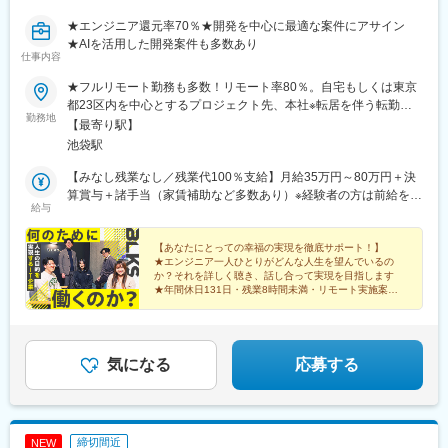
ノ上駅、蓮沼駅、西葛西駅、牛田駅(東京都)、板橋区役所前駅、京
駅、西大路駅、大久保駅(京都府)、桂川駅(京都府)、京都市役所前
王八王子駅、北品川駅、赤羽岩淵駅、新宿駅(東京メトロ)、不動前
★エンジニア還元率70％★開発を中心に最適な案件にアサイン
駅、丸太町駅(京都市営)、今出川駅、国際会館駅、新田辺駅、三条
駅、住吉駅(東京都)、六本木一丁目駅、布田駅、稲荷町駅(東京
★AIを活用した開発案件も多数あり
駅(京都府)、長岡天神駅、小倉駅(京都府)、椥辻駅、新祝園駅、東
仕事内容
都)、立川北駅、三越前駅、二重橋前駅、桜街道駅、京成船橋駅、
山駅(京都府)、西京極駅、向日町駅、元町駅(兵庫県)、神戸三宮駅
京成千葉駅、北習志野駅、野田市駅、京成成田駅、仲ノ町駅、逸
(阪急・神戸高速)、三ノ宮駅、新神戸駅、西宮北口駅、芦屋駅(東
★フルリモート勤務も多数！リモート率80％。自宅もしくは東京
見駅、新高島駅、京急川崎駅、北茅ケ崎駅、和田塚駅、入谷駅(神
海道本線)、伊丹駅(阪急線)、西明石駅、今津駅(兵庫県)、甲子園
都23区内を中心とするプロジェクト先、本社※転居を伴う転勤は
奈川県)、逗子・葉山駅、西松本駅、岩村田駅、新魚津駅、北鉄金
勤務地
駅、垂水駅、六甲道駅、板宿駅、武庫之荘駅、名谷駅、立花駅、
ありません。＜本社＞東京都豊島区南池袋1-27-10 油木第一ビル
【最寄り駅】
沢駅、新浜松駅、新静岡駅、新豊橋駅、近鉄名古屋駅、尾張一宮
加古川駅、西神中央駅、兵庫駅、大宮駅(埼玉県)、和光市駅、蕨
９階（アクセス）・JR・東京メトロ各線「池袋駅」東口より徒歩
池袋駅
駅、名鉄岐阜駅、名電各務原駅、新可児駅、ＪＲ河内永和駅、大
駅、東川口駅、南浦和駅、武蔵浦和駅、さいたま新都心駅、武蔵
3分
阪梅田駅(阪急線)、九条駅(京都府)、田中口駅、山陽姫路駅、西宮
小杉駅、新横浜駅、戸塚駅、海老名駅(相模線)、日吉駅(神奈川
【みなし残業なし／残業代100％支給】月給35万円～80万円＋決
駅、山陽明石駅、ハーバーランド駅、宝塚南口駅、新伊丹駅、芦
県)、浅草駅(ＴＸ)、銀座駅、青山一丁目駅、二子玉川駅、代々木
算賞与＋諸手当（家賃補助など多数あり）※経験者の方は前給を考
屋川駅、上栄町駅、倉敷駅、岡山駅前駅、西鉄福岡駅、鹿児島駅
給与
駅、原宿駅、中野坂上駅、人形町駅、関内駅、菊名駅、桜木町
慮し、前職月収から「5万円～20万円」ほどUP予定。半年～2年
前駅、熊本駅前駅、栄町駅(愛知県)、大小路駅、百舌鳥八幡駅、堺
駅、中央林間駅、大船駅、相模大野駅、東戸塚駅、保土ケ谷駅、
ほどの経験者も大歓迎です！【エンジニア還元率は70％】◆単価
筋本町駅、宮之阪駅、三ノ宮駅、ハーブ園山麓駅、塚口駅(阪急
有楽町駅、神田駅(東京都)、日比谷駅、茅場町駅、市ケ谷駅、五反
の70％を給与や手当などに還元し、収入面でもご満足いただける
【あなたにとっての幸福の実現を徹底サポート！】
線)、摂津本山駅、山科駅、祇園四条駅、四条駅(京都市営)、桜坂
★エンジニア一人ひとりがどんな人生を望んでいるの
田駅、中目黒駅、田町駅(東京都)、横須賀中央駅、センター北駅、
環境を整えています。【モデル年収例】★460万円/開発エンジニ
駅、馬出九大病院前駅、天神南駅、鴫野駅、東淀川駅、大江橋
か？それを詳しく聴き、話し合って実現を目指します
上大岡駅、蘇我駅、幕張本郷駅、新松戸駅、新浦安駅、西船橋
ア（Java / 詳細設計）★630万円/クラウドエンジニア（AWS / 設
★年間休日131日・残業8時間未満・リモート実施案件8
駅、赤坂見附駅、麹町駅、平和島駅、呉服町駅(福岡県)、天王寺駅
駅、自由が丘駅、みなとみらい駅、新百合ケ丘駅、柏の葉キャン
計）★800万円/開発エンジニア（Java / 要件定義）
割・フルリモートも多数
前駅、長堀橋駅、なんば駅(南海線)、武蔵溝ノ口駅、下落合駅、末
パス駅、新八柱駅、行徳駅、新小岩駅、大森駅(東京都)、三鷹駅、
★前職からの給与UPを保証
広町駅(東京都)、中佐世保駅、五島町駅、北１２条駅、松風町駅、
三軒茶屋駅、四ツ谷駅、飯田橋駅、恵比寿駅、大井町駅、大手町
広瀬通駅、東宿郷駅、東北沢駅、京成関屋駅、新宿三丁目駅、麻
駅(東京都)、浜松町駅、押上駅、新木場駅、表参道駅、大塚駅(東
気になる
応募する
布十番駅、京成上野駅、立川南駅、茅場町駅、京橋駅(東京都)、東
京都)、天神駅、小倉駅(福岡県)、久留米駅、大牟田駅、博多駅、
海神駅、栄町駅(千葉県)、汐入駅、高島町駅、電鉄富山駅、七ツ屋
大津駅、草津駅(滋賀県)、彦根駅、八日市駅、和歌山駅、奈良駅、
駅、第一通り駅、日吉町駅、駅前駅、名鉄名古屋駅、河内永和
天理駅、高崎駅、宇都宮駅、水戸駅、小山駅、前橋駅、土浦駅、
駅、大阪梅田駅(阪神線)、東寺駅、阪神国道駅、西新町駅、高速神
つくば駅、佐野駅、札幌駅、函館駅、八戸駅、弘前駅、盛岡駅、
戸駅、芦屋駅(阪神線)、西川緑道公園駅、猿猴橋町駅、桜島桟橋通
締切間近
NEW
花巻駅、仙台駅、多賀城駅、郡山駅(福島県)、福島駅(福島県)、秋