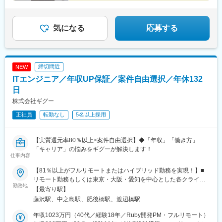
駅、大崎広小路駅、祐天寺駅、三田駅(東京都)、センター南駅、京
成幕張本郷駅、幸谷駅、市川真間駅、京成西船駅、九品仏駅、八
柱駅、平和島駅、西太子堂駅、麹町駅、水道橋駅、代官山駅、下
気になる
応募する
神明駅、大門駅(東京都)、とうきょうスカイツリー駅、大塚駅前
駅、祇園駅(福岡県)、上栄町駅、新八日市駅、田中口駅、宇都宮駅
東口駅、中央前橋駅、さっぽろ駅、函館駅前駅、あおば通駅、曽
根田駅、北鉄金沢駅、福井駅、新浜松駅、近鉄名古屋駅、新豊橋
締切間近
NEW
駅、岡山駅前駅、高知駅前駅、宮田町駅、高松築港駅、眉山ロー
ITエンジニア／年収UP保証／案件自由選択／年休132
プウェイ山麓駅、鹿児島駅前駅、東北沢駅、京成関屋駅、新宿三
丁目駅、都電雑司ケ谷駅、麻布十番駅、京成上野駅、立川南駅、
日
京橋駅(東京都)、東海神駅、栄町駅(千葉県)、汐入駅、高島町駅、
株式会社ギグー
武蔵溝ノ口駅、河内永和駅、東寺駅、西新町駅、高速神戸駅、末
正社員
広町駅(東京都)、下落合駅、なんば駅(南海線)、天王寺駅前駅、四
転勤なし
5名以上採用
宮駅、京成八幡駅、蒲生四丁目駅、北浜駅(大阪府)、動物園前駅、
聖天坂駅、谷町四丁目駅、扇町駅(大阪府)、四天王寺前夕陽ケ丘
【実質還元率80％以上×案件自由選択】◆「年収」「働き方」
駅、中之島駅、大正駅(大阪府)、五条駅(京都市営)、桃山御陵前
「キャリア」の悩みをギグーが解決します！
駅、西大路三条駅、伊勢田駅、宝ケ池駅、旧居留地・大丸前駅、
仕事内容
神戸三宮駅(阪神)、芦屋駅(阪神線)、久寿川駅、六甲駅、新橋駅、
信濃町駅、北参道駅、浜町駅、伊勢佐木長者町駅、日ノ出町駅、
【81％以上がフルリモートまたはハイブリッド勤務を実現！】■
八丁堀駅(東京都)、高輪台駅、芝公園駅、大森海岸駅、九段下駅、
リモート勤務もしくは東京・大阪・愛知を中心とした各クライア
勤務地
竹橋駅、曳舟駅、巣鴨新田駅、天神南駅、東宿郷駅、北１２条
ント先での勤務です。※希望を最大限考慮して決定します！◎転居
【最寄り駅】
駅、松風町駅、広瀬通駅、電鉄富山駅、七ツ屋駅、新福井駅、第
を伴う転勤はありません。◎リモート／ハイブリット案件も多
藤沢駅、中之島駅、肥後橋駅、渡辺橋駅
一通り駅、名鉄名古屋駅、駅前駅、西川緑道公園駅、猿猴橋町
数。◎U・Iターン歓迎。◎交通費全額支給。＼あなたらしい理想
駅、高知橋駅、大手町駅(愛媛県)、桜島桟橋通駅
の働き方を実現できます！／■リモートで通勤時間を減らしたい！
年収1023万円（40代／経験18年／Ruby開発PM・フルリモート）