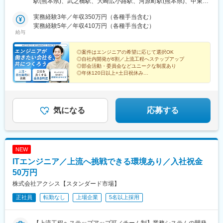
駅(熊本県)、武之橋駅、大崎広小路駅、河原町駅(熊本県)、甲東中
丁目10番7号 AIOS五反田ビル506号室 ★沖縄／沖縄県沖縄市中央
学校前駅
2丁目28-1 沖縄市雇用促進等施設3階 ※各拠点受動喫煙防止対策あ
実務経験3年／年収350万円（各種手当含む）
り
実務経験5年／年収410万円（各種手当含む）
給与
◎案件はエンジニアの希望に応じて選択OK
◎自社内開発が6割／上流工程へステップアップ
◎部会活動・委員会などユニークな制度あり
◎年休120日以上+土日祝休み
◎エンジニア未経験者も歓迎
＞＞あなたが働きたい会社を、一緒につくっていきませ
んか？
気になる
応募する
NEW
ITエンジニア／上流へ挑戦できる環境あり／入社祝金
50万円
株式会社アクシス【スタンダード市場】
正社員
転勤なし
上場企業
5名以上採用