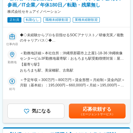
・インシデント対応履歴やナレッジの蓄積、各種ドキュメント作
で、上流工程も行うことができ、コミュニケーションがとりやす
参画／IT企業／年休180日／転勤・残業無し
成
く、安心してスキルを磨きながらプロジェクトを進めていくこと
・脅威情報の収集、検知ルールの改善・チューニング
株式会社セキュアイノベーション
ができます。
正社員
転勤なし
職種未経験歓迎
業種未経験歓迎
■研修・教育体制：
インフラ運用経験を基盤に、入社後の研修でセキュリティ実務を
変更の範囲：会社の定める業務
体系的に習得できます。
◆◇未経験からプロを目指せるSOCアナリスト／研修充実／複数
・SOC業務理解、セキュリティ基礎研修
のキャリアパス◇◆
・SIEM操作・ログ分析トレーニング
仕事内容
・インシデント調査・報告書作成演習
■採用背景：
＜勤務地詳細＞本社住所：沖縄県那覇市上之屋1-18-36 沖縄映像
・実案件を通じたOJT（4～8名のチームでフォロー）
サイバー攻撃の高度化・増加に伴い、SOC（Security Operation
センタービル3F勤務地最寄駅：おもろまち駅受動喫煙対策：屋内
Center）の体制強化を目的とした増員募集です。将来的にはシニ
勤務地
全面禁煙変更の範囲：会社の定める事業所（リモートワーク含
■キャリアパス・魅力：
【最寄り駅】
アアナリストやセキュリティコンサルタントなど、中核人材とし
む）
・SOCアナリストから、シニアSOCアナリスト／セキュリティコ
おもろまち駅、美栄橋駅、古島駅
てご活躍いただくことを期待しています。
ンサルタント／インシデントレスポンス／脆弱性診断エンジニア
＜予定年収＞300万円～800万円＜賃金形態＞月給制＜賃金内訳＞
／セキュリティエンジニア／SOCマネージャーなど、多様なキャ
■業務内容：
月額（基本給）：195,000円～660,000円＜月給＞195,000円～
リアへ展開可能
24時間365日稼働するSOCにて、専用システムを用いたセキュリ
給与
660,000円＜昇給有無＞有＜残業手当＞有＜給与補足＞※給与につ
ティ監視・分析を担当いただきます。
いては経験・能力・前職給与等を充分考慮し、面談の上決定しま
・ネットワーク／サーバー運用経験を活かし、市場価値の高いセ
す。■昇給：年1回（4月）■賞与：年2回（6月・12月／前年度実
キュリティ領域にステップアップ
【主な業務】
績：2.4か月分）※設立以来支給率100％※業績や評価により変動あ
・多種多様な業界のシステムに触れ、幅広いインフラ・セキュリ
応募依頼する
・SIEMなど専用ツールを用いたログ・イベントの監視
気になる
り賃金はあくまでも目安の金額であり、選考を通じて上下する可
ティ知識を習得
（エージェントサービス）
・攻撃／侵入の痕跡調査、インシデントの原因分析
能性があります。月給(月額)は固定手当を含めた表記です。
・資格取得支援制度や学習支援が充実しており、専門性を継続的
・誤検知・過検知の切り分けおよびお客様への報告
に高められる
・危険因子検知時の影響評価、対処方針の検討・助言
・サイバー攻撃の最前線で分析力・問題解決力を磨き、社会的意
・ナレッジシステムの更新、対応履歴のドキュメント化