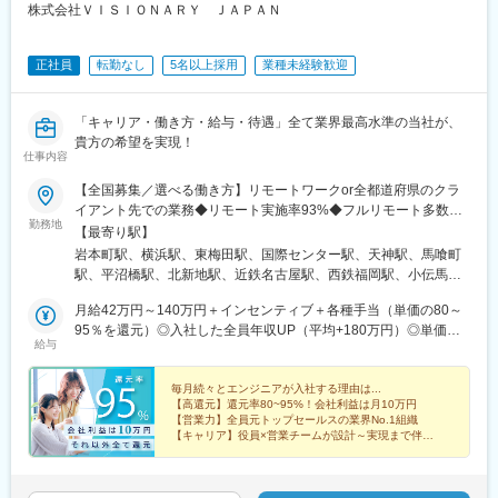
野駅、小平駅、立川駅、日本橋駅(東京都)、吉祥寺駅、多摩センタ
株式会社ＶＩＳＩＯＮＡＲＹ ＪＡＰＡＮ
ー駅、青梅駅、国分寺駅、武蔵小金井駅、昭島駅、東京駅、国立
駅、玉川上水駅、東久留米駅、船橋駅、松戸駅、市川駅、柏駅、
正社員
転勤なし
5名以上採用
業種未経験歓迎
五井駅、千葉駅、流山おおたかの森駅、八千代台駅、習志野駅、
浦安駅(千葉県)、愛宕駅(千葉県)、木更津駅、成田駅、我孫子駅、
鎌ケ谷駅、印西牧の原駅、四街道駅、銚子駅、藤沢駅、横須賀
「キャリア・働き方・給与・待遇」全て業界最高水準の当社が、
駅、横浜駅、相模原駅、川崎駅、平塚駅、茅ケ崎駅、大和駅(神奈
貴方の希望を実現！
川県)、本厚木駅、小田原駅、鎌倉駅、秦野駅、座間駅、伊勢原
仕事内容
駅、逗子駅、三崎口駅、長野駅、松本駅、上田駅、佐久平駅、飯
田駅(長野県)、豊科駅、中野松川駅、飯山駅、須坂駅、広丘駅、甲
【全国募集／選べる働き方】リモートワークor全都道府県のクラ
府駅、竜王駅、石和温泉駅、富士山駅、山梨市駅、都留市駅、韮
イアント先での業務◆リモート実施率93%◆フルリモート多数◆
勤務地
崎駅、大月駅、富山駅、越中中川駅、砺波駅、黒部駅、魚津駅、
リモート／出社の頻度も自分で選べる◆転居を伴う転勤なし◆UI
【最寄り駅】
滑川駅、金沢駅、福井駅(福井県)、敦賀駅、浜松駅、静岡駅、富士
ターン歓迎（東京から沖縄へ移住したメンバーも）※希望や居住地
岩本町駅、横浜駅、東梅田駅、国際センター駅、天神駅、馬喰町
駅、沼津駅、磐田駅、藤枝駅、岡崎駅、豊橋駅、名古屋駅、刈谷
を考慮し決定します★全国で積極的に採用中勤務地やリモートの
駅、平沼橋駅、北新地駅、近鉄名古屋駅、西鉄福岡駅、小伝馬町
市駅、名鉄一宮駅、三河安城駅、岐阜駅、各務ケ原駅、多治見
頻度も希望を考慮して決定！希望者がいる場合は、新拠点の設立
駅、大阪梅田駅(阪神線)、名古屋駅、中洲川端駅
駅、可児駅、四日市駅、津駅、名張駅、布施駅、豊中駅、吹田駅
も視野に入れています（現在全国5拠点）本社／東京都千代田区岩
月給42万円～140万円＋インセンティブ＋各種手当（単価の80～
(東海道本線)、梅田駅(地下鉄)、茨木駅、京都駅、宇治駅(奈良
本町2-11-9 IT2 5階横浜支社／神奈川県横浜市西区北幸2丁目10-
95％を還元）◎入社した全員年収UP（平均+180万円）◎単価連
給与
線)、亀岡駅、奈良駅、天理駅、和歌山駅、姫路駅、西宮駅(ＪＲ
28むつみビル3階大阪支社／大阪府大阪市北区梅田1-1-3大阪駅前
動型⇒会社利益は最大10万円！残り全て還元◎エンジニア平均年
線)、尼崎駅(東海道本線)、明石駅、神戸駅(兵庫県)、宝塚駅、伊丹
第3ビル29階名古屋支社／愛知県名古屋市中村区名駅3-4-10アル
収640万円※スキル・経験・能力を考慮して決定します※固定残業
駅(阪急線)、芦屋駅(東海道本線)、大津駅、草津駅(滋賀県)、彦根
ティメイト名駅1st2階福岡支社／福岡県福岡市中央区天神4-6-28
代（30時間分／93,750円～304,688円）を含む、超過分は別途支
毎月続々とエンジニアが入社する理由は...
【高還元】還元率80~95%！会社利益は月10万円
駅、八日市駅、倉敷市駅、岡山駅、津山駅、広島駅、福山駅、呉
天神ファーストビル7階
給---------------★案件情報は全公開★案件の単価・契約内容・商
【営業力】全員元トップセールスの業界No.1組織
駅、西条駅(広島県)、尾道駅、下関駅、山口駅(山口県)、宇部駅、
流・契約期間・評価制度も“全公開”しています。透明度の高い環境
【キャリア】役員×営業チームが設計～実現まで伴走
鳥取駅、米子駅、境港駅、松江駅、出雲市駅、高知駅、古津賀
で自由に案件を選ぶことができます！案件単価60万円 ⇒ 年収約
【案件選択】高単価×言語×工程×働き方の希望実現
駅、ＪＲ松山駅前駅、今治駅、宇和島駅、高松駅(香川県)、丸亀
520万円案件単価80万円 ⇒ 年収約730万円案件単価100万円 ⇒ 年
駅、徳島駅、阿南駅、鳴門駅、久留米駅、小倉駅(福岡県)、大牟田
収約930万円---------------■社員の年収UP例◎570万円：25歳／