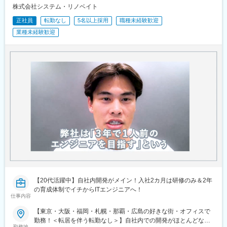
株式会社システム・リノベイト
正社員
転勤なし
5名以上採用
職種未経験歓迎
業種未経験歓迎
【20代活躍中】自社内開発がメイン！入社2カ月は研修のみ＆2年
の育成体制でイチからITエンジニアへ！
仕事内容
【東京・大阪・福岡・札幌・那覇・広島の好きな街・オフィスで
勤務！＜転居を伴う転勤なし＞】自社内での開発がほとんどなの
勤務地