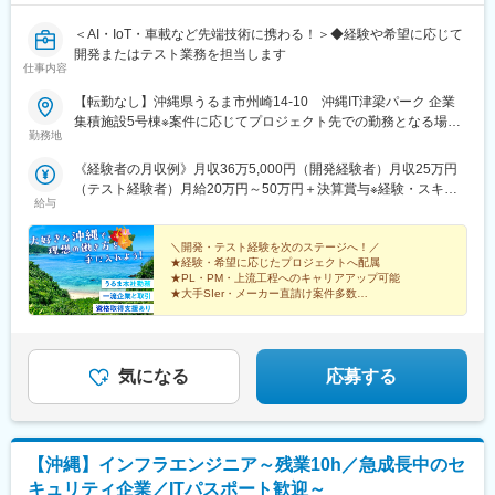
＜AI・IoT・車載など先端技術に携わる！＞◆経験や希望に応じて
開発またはテスト業務を担当します
仕事内容
【転勤なし】沖縄県うるま市州崎14-10 沖縄IT津梁パーク 企業
集積施設5号棟※案件に応じてプロジェクト先での勤務となる場合
勤務地
があります。※経験・担当案件に応じてリモートワークも可能で
す。◎マイカー・バイク・自転車通勤OK（無料駐車場・駐輪場完
《経験者の月収例》月収36万5,000円（開発経験者）月収25万円
備）
（テスト経験者）月給20万円～50万円＋決算賞与※経験・スキ
給与
ル・前職給与を考慮のうえ決定します。★昇給年1回★決算賞与あ
り★経験・スキルを正当に評価し、給与へ反映します。
＼開発・テスト経験を次のステージへ！／
★経験・希望に応じたプロジェクトへ配属
★PL・PM・上流工程へのキャリアアップ可能
★大手SIer・メーカー直請け案件多数
★年休124日・残業月8h以下
★リモート案件あり・有休取得率87％
気になる
応募する
【沖縄】インフラエンジニア～残業10h／急成長中のセ
キュリティ企業／ITパスポート歓迎～