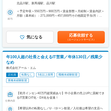
戦略・クリエイティブ・テクノロジーを掛け合わせ、企業サイト
島県)、郵便局前駅、西８丁目駅、東本願寺前駅、栄町駅(東京
トワーク含む）
北品川駅、新馬場駅、品川駅
構築からSEO、AIO、SNS活用、アクセス解析まで幅広く支援し
都)、神奈川駅、五日市駅、武之橋駅、日本大通り駅、北松本駅、
ています。
西一宮駅、百舌鳥八幡駅、四条駅(京都市営)、新西大寺町筋駅、松
＜予定年収＞550万円～900万円＜賃金形態＞月給制＜賃金内訳＞
■採用背景
山駅(愛媛県)、スタジアムシティノース駅、西大橋駅、鷹野橋駅、
月額（基本給）：271,000円～457,000円その他固定手当/月：
企業サイトに求められる役割が高度化し、グローバルサイト統合
給与
仙台駅(地下鉄)、大阪梅田駅(阪急線)、淀屋橋駅、栄町駅(千葉
3,000円固定残業手当/月：96,000円～160,000円（固定残業時間
や顧客体験向上など戦略領域の相談が増加しています。引き合い
県)、旧居留地・大丸前駅、西川緑道公園駅、加治屋町駅
45時間0分/月）超過した時間外労働の残業手当は追加支給＜月給
拡大に伴い、上流工程を担うコンサルタントを増員募集します。
＞370,000円～620,000円（一律手当を含む）＜昇給有無＞有＜残
■業務内容
業手当＞有＜給与補足＞・ご経験に応じて最終的な年収を決定い
応募依頼する
BtoB企業が抱えるブランド認知向上や顧客接点強化、情報発信最
気になる
たします。・その他固定手当詳細：リモート手当（一律3,000円）
（エージェントサービス）
適化などの課題に対し、Webサイトを軸とした戦略立案から実行
賃金はあくまでも目安の金額であり、選考を通じて上下する可能
支援まで一貫して伴走します。
性があります。月給(月額)は固定手当を含めた表記です。
・クライアントヒアリング
・課題整理、要件整理
年100人超の社長と会えるIT営業／年休130日／残業少
・現状分析、競合分析
なめ
・Web戦略立案、企画提案
・サイト構想、要件定義
株式会社アール・エム
・提案書、企画書作成
正社員
転勤なし
5名以上採用
職種未経験歓迎
・プロジェクトマネジメント
業種未経験歓迎
・公開後の改善提案、運用支援
■組織構成
コンサルティング組織は計7名体制です。リーダー1名とメンバー
【初月インセン40万円超実績あり】中小企業の売上UPに貢献でき
6名で構成されており、戦略立案から実行支援までチームで連携し
るIT営業◎IT化・DX化を促進！
ながらプロジェクトを推進しています。
仕事内容
■業務の特徴
クライアントの広報責任者や経営層と直接対話し、企業サイト単
【希望以外の転勤なし／U・Iターン歓迎／入社後は希望の支店へ