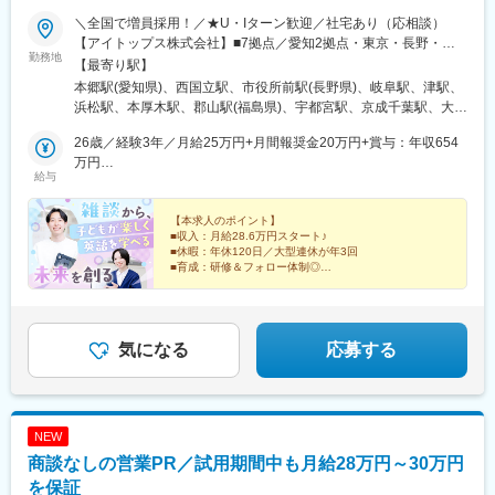
弁天町駅、北千里駅、曽根駅(大阪府)、南摂津駅、大日駅、長堀橋
＼全国で増員採用！／★U・Iターン歓迎／社宅あり（応相談）
駅、枚方公園駅、高槻駅、りんくうタウン駅、八尾南駅、千里中
【アイトップス株式会社】■7拠点／愛知2拠点・東京・長野・岐
勤務地
央駅(北大阪急行)、古川橋駅、伏見桃山駅、馬堀駅、淀駅、松井山
阜・三重・静岡■本社／東京都立川市錦町3-6-6【株式会社ティル
【最寄り駅】
手駅、常盤駅(京都府)、西京極駅、醍醐駅(京都府)、六地蔵駅(京都
ウィンド】■10拠点／神奈川2拠点・埼玉2拠点・福島・栃木・千
本郷駅(愛知県)、西国立駅、市役所前駅(長野県)、岐阜駅、津駅、
市営)、洛西口駅、二条駅、五条駅(京都市営)、上鳥羽口駅、貴船
葉・新潟・茨城・静岡■本社／埼玉県さいたま市大宮区下町1-
浜松駅、本厚木駅、郡山駅(福島県)、宇都宮駅、京成千葉駅、大宮
口駅、桃山駅、大池駅、中埠頭駅、星の駅、岡本駅(兵庫県)、滝の
50【株式会社ティプロス】■7拠点／京都・大阪2拠点・和歌山・
駅(埼玉県)、長岡駅、水戸駅、平沼橋駅、熊谷駅、新静岡駅、五条
茶屋駅、湊川公園駅、山陽天満駅、旧居留地・大丸前駅、三木駅
石川・香川・富山■本社／大阪府大阪市淀川区西中島4-13-22【株
26歳／経験3年／月給25万円+月間報奨金20万円+賞与：年収654
駅(京都市営)、西中島南方駅、和歌山市駅、金沢駅、栗林公園北口
(神戸電鉄線)、本竜野駅、仁川駅、学園都市駅、春日野道駅(阪神
式会社タップカンパニー】■6拠点／福岡・大分・熊本・鹿児島・
万円
駅、県庁前駅(富山県)、天王寺駅、博多駅、大分駅、水道町駅、都
給与
線)、西代駅、箕谷駅、夢前川駅、中山寺駅、大久保駅(兵庫県)、
山口・沖縄■本社／福岡県福岡市博多区博多駅東2-5-21【アイドゥ
32歳／経験7年／月給27万円+月間報奨金33万円+賞与：年収810
通駅、新山口駅、美栄橋駅、手柄駅、舟入町駅、柳川駅、松山市
学研奈良登美ケ丘駅、近江八幡駅、草津駅(滋賀県)、石山駅、近江
ー株式会社】■4拠点／兵庫・広島・岡山・愛媛■本社／広島市中
万円
駅、中央区役所前駅、青森駅、上盛岡駅、北四番丁駅、山形駅、
神宮前駅、南彦根駅、中松江駅、和歌山駅、紀ノ川駅、木太町
区舟入町2-20【パスウェイ株式会社】■5拠点／北海道・青森・岩
【本求人のポイント】
立川南駅、長野駅、新浜松駅、千葉中央駅、上熊谷駅、南方駅(大
■収入：月給28.6万円スタート♪
駅、新居浜駅、井口駅(広島県)、ししぶ駅、遠賀野駅、花畑駅、宇
手・宮城・山形■本社／宮城県仙台市青葉区柏木一丁目2番45号※
阪府)、栗林公園駅、新富町駅(富山県)、天王寺駅前駅、通町筋
■休暇：年休120日／大型連休が年3回
美駅、行橋駅、赤間駅、西鉄柳川駅、筑前前原駅、蒲池駅(福岡
本人の意思に反した一方的な転勤指示なし（相談・合意の上での
駅、中洲通駅、小網町駅、城下駅(岡山県)、市役所前駅(愛媛県)、
■育成：研修＆フォロー体制◎
県)、飯塚駅、大保駅、笹原駅、瀬高駅、春日原駅、羽犬塚駅、上
転勤の可能性あり）※希望があればエリア外へ転勤可※各グループ
資生館小学校前駅、北仙台駅、立川駅、権堂駅、第一通り駅、千
伊田駅、筑豊中間駅、大牟田駅、甘木駅(西鉄線)、中津駅(大分
幅広い事業展開をしているKTCグループ！
会社への在籍出向。別項「出向先企業」欄をご参照ください※受動
葉駅、新大阪駅、栗林駅、丸の内駅(富山県)、大阪阿部野橋駅、藤
『学び』『住環境』『ライフサポート』と、さまざまな
県)、南大分駅、佐世保駅、諫早駅、幸駅、光の森駅、八代駅、鳥
喫煙防止対策済
崎宮前駅、鹿児島中央駅前駅、土橋駅(広島県)、郵便局前駅、西８
仕事へチャレンジが可能です！
栖駅、武雄温泉駅、宮崎駅、西都城駅、上塩屋駅、枕崎駅、国分
丁目駅
気になる
応募する
駅(鹿児島県)、香椎駅、今宿駅、次郎丸駅、茶山駅(福岡県)、赤嶺
駅、てだこ浦西駅、首里駅、中村公園駅、上飯田駅、浄心駅、覚
王山駅、高蔵寺駅、新静岡駅、柳川駅、日赤病院前駅、陸前高砂
駅、美栄橋駅、高崎駅、八王子駅、調布駅、西国分寺駅、狭山市
NEW
駅、青梅駅、阿佐ケ谷駅、水戸駅、男川駅、大須観音駅、名電山
中駅、鳴海駅、苅安賀駅、大垣駅、二十軒駅、四日市駅、津駅、
商談なしの営業PR／試用期間中も月給28万円～30万円
前後駅、三河豊田駅、牛田駅(愛知県)、岐南駅、浜松駅、北参道
を保証