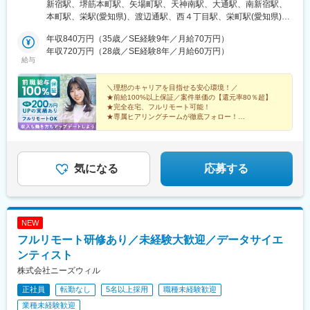
望の働き方ができます！★入社後に本人希望で上京や地方への引
新宿駅、堺筋本町駅、矢場町駅、天神南駅、大通駅、南新宿駅、
っ越しした方も複数名いて、その人に合った働き方を実現！
本町駅、栄駅(愛知県)、渡辺通駅、西４丁目駅、栄町駅(愛知県)、
★U・Iターン歓迎★受動喫煙対策：あり（全拠点）【東京本社】
薬院駅、バスセンター前駅
東京都新宿区西新宿1-20-3 西新宿高木ビル8F└各線「新宿」駅よ
年収840万円（35歳／SE経験9年／月給70万円）
り徒歩5分【大阪支社】大阪府大阪市中央区安土町2-3-13 大阪国
年収720万円（28歳／SE経験8年／月給60万円）
給与
際ビルディング31F└各線「堺筋本町」駅より徒歩4分【名古屋支
社】愛知県名古屋市中区栄3-15-33 栄ガスビル13F└各線「栄」駅
より徒歩5分【福岡支社】福岡県福岡市中央区渡辺通5-14-12 南天
＼理想のキャリアを目指せる安心環境！／
★前給100%以上保証／案件単価の【還元率80％超】
神ビル3F└七隈線「天神南」駅より徒歩4分【北海道支社】北海道
★完全在宅、フルリモート可能！
札幌市中央区大通西1丁目14-2 桂和大通ビル50 9F└各線「大通」
★専属ヒアリングチームが徹底フォロー！
駅より徒歩3分
★取引先4000社以上の豊富な案件から選択可！
★年間休日130日／平均残業月6h！
気になる
応募する
NEW
フルリモート研修あり／未経験大歓迎／データサイエ
ンティスト
株式会社ニーズウィル
正社員
転勤なし
5名以上採用
職種未経験歓迎
業種未経験歓迎