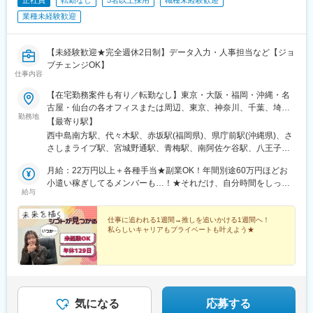
都心駅、武蔵浦和駅、北浦和駅、志木駅、草加駅、上尾駅、朝霞
業種未経験歓迎
駅、戸田公園駅、熊谷駅、東大宮駅、春日部駅、ふじみ野駅、越
谷レイクタウン駅、獨協大学前駅、東浦和駅、西船橋駅、柏駅、
船橋駅、松戸駅、千葉駅、京成津田沼駅、本八幡駅(都営線)、舞浜
【未経験歓迎★完全週休2日制】データ入力・人事担当など【ジョ
駅、南流山駅、流山おおたかの森駅、海浜幕張駅、市川駅、新浦
ブチェンジOK】
安駅、稲毛駅、京成船橋駅、北習志野駅、浦安駅(千葉県)、新松戸
仕事内容
駅、蘇我駅、南柏駅、我孫子駅、行徳駅、幕張本郷駅、千葉みな
と駅、都賀駅、南行徳駅、横浜駅、武蔵小杉駅、川崎駅、藤沢
【在宅勤務案件も有り／転勤なし】東京・大阪・福岡・沖縄・名
駅、新横浜駅、登戸駅、海老名駅(相鉄・小田急)、戸塚駅、長津田
古屋・仙台の各オフィスまたは周辺、東京、神奈川、千葉、埼
勤務地
駅、日吉駅(神奈川県)、大和駅(神奈川県)、大船駅、橋本駅(神奈川
玉、宮城、愛知、岐阜、静岡、三重、大阪、京都、兵庫、奈良、
【最寄り駅】
県)、溝の口駅、中央林間駅、小田原駅、菊名駅、桜木町駅、上大
滋賀、和歌山、福岡、佐賀、長崎、熊本、大分、宮崎、鹿児島、
西中島南方駅、代々木駅、赤坂駅(福岡県)、県庁前駅(沖縄県)、さ
岡駅、あざみ野駅、鶴見駅、湘南台駅、本厚木駅、関内駅、京急
沖縄の各勤務先★20名以上を採用予定！★豊富な選択肢の中か
さしまライブ駅、宮城野通駅、青梅駅、南阿佐ケ谷駅、八王子
川崎駅、相模大野駅、新百合ケ丘駅、平塚駅、辻堂駅、大阪駅、
ら、あなたに最適な就業先をご案内いたします。就業先は、IT業
駅、調布駅、西国分寺駅、新小岩駅、小岩駅、豊洲駅、神谷町
天王寺駅、新大阪駅、大阪梅田駅(阪急線)、梅田駅(地下鉄)、京橋
界、旅行、美容、Webマーケターなど大手企業を含む様々な企
月給：22万円以上＋各種手当★副業OK！年間別途60万円ほどお
駅、高輪台駅、芝公園駅、新橋駅、赤坂駅(東京都)、大門駅(東京
駅(大阪府)、なんば駅(地下鉄)、鶴橋駅、淀屋橋駅、なんば駅(南海
業。そのため色んな業界・職種へのチャレンジができます♪★受動
小遣い稼ぎしてるメンバーも…！★それだけ、自分時間をしっか
都)、日暮里駅(舎人ライナー)、三鷹駅、恵比寿駅、広尾駅、渋谷
給与
線)、新今宮駅、大阪梅田駅(阪神線)、東梅田駅、大阪難波駅、天
喫煙対策：あり
り作れる環境です。ぜひ独自の研修制度も活用いただきながら、
駅、高田馬場駅、四ツ谷駅、新宿三丁目駅、三軒茶屋駅、霞ケ関
下茶屋駅、心斎橋駅、大阪阿部野橋駅、天満橋駅、弁天町駅、西
自分の為の時間を過ごしてください♪ ※経験・能力を考慮の上、
駅(東京都)、末広町駅(東京都)、東京駅、九段下駅、麹町駅、神保
九条駅、西梅田駅、堺筋本町駅、谷町四丁目駅、北浜駅(大阪府)、
当社規定により優遇いたします。※月給には一律の職務手当（3万
仕事に追われる1週間→推しを追いかける1週間へ！
町駅、神田駅(東京都)、飯田橋駅、有楽町駅、綾瀬駅、北千住駅、
私らしいキャリアもプライベートも叶えよう★
北新地駅、南森町駅、森ノ宮駅、十三駅、大阪上本町駅、肥後橋
5,000円）を含みます。
上野御徒町駅、蒲田駅、大森駅(東京都)、東銀座駅、日本橋駅(東
駅、西中島南方駅、大正駅(大阪府)、長堀橋駅、天満駅、大阪天満
京都)、三越前駅、小伝馬町駅、八丁堀駅(東京都)、中野坂上駅、
宮駅、高槻駅、中百舌鳥駅、茨木駅、三国ケ丘駅(大阪府)、関西空
中野駅(東京都)、町田駅、目黒駅、立会川駅、五反田駅、井の頭公
港駅(鉄道)、枚方市駅、南茨木駅(大阪モノレール)、千里中央駅(北
園駅、都電雑司ケ谷駅、赤羽駅、押上駅、錦糸町駅、中目黒駅、
大阪急行)、蛍池駅、高槻市駅、住道駅、堺東駅、茨木市駅、大日
大崎駅、鶴見小野駅、三ツ沢下町駅、戸部駅、山手駅、井土ケ谷
駅、樟葉駅、寝屋川市駅、吹田駅(東海道本線)、門真市駅、香里園
駅、和田町駅、屏風浦駅、金沢文庫駅、新羽駅、戸塚駅、上永谷
気になる
応募する
駅、三ノ宮駅、神戸三宮駅(阪神)、三宮駅(神戸新交通)、神戸駅(兵
駅、鶴ケ峰駅、瀬谷駅、立場駅、青葉台駅、センター南駅、鹿島