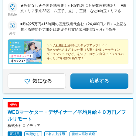
★転勤なし★全国各地募集！※下記以外にも多数候補地あり！■東
京エリア東京23区、八王子、立川、三鷹 など■埼玉エリアさい
勤務地
たま、川越、所沢、川口、入間 など■神奈川エリア横浜、大和、
海老名、藤沢、横須賀、川崎、小田原 など■千葉エリア千葉、船
■月給25万円※15時間の固定残業代含む（24,400円／月）※上記を
橋、松戸、柏、流山、木更津、銚子 など■福岡エリア福岡■沖縄
超える時間外労働分は別途全額支給試用期間3ヶ月※同条件
エリア那覇、浦添、西原、南風原、宜野湾、豊見城、糸満、南
給与
城、うるま、沖縄、読谷村 など※客先常駐勤務
＼＼入社後には多彩なステップアップ！／／
働きながらさまざまな仕事（人事・SNSマーケティン
グ・エンジニアなど）を知り、後から”自分にピッタリの
キャリア”を選択可能です！
今の自分に自信がなくても大丈夫◎
まずは気軽に面接へお越しください！
気になる
応募する
NEW
WEBマーケター・デザイナー／平均月給４０万円／フ
ルリモート
株式会社ロイディア
正社員
転勤なし
5名以上採用
職種未経験歓迎