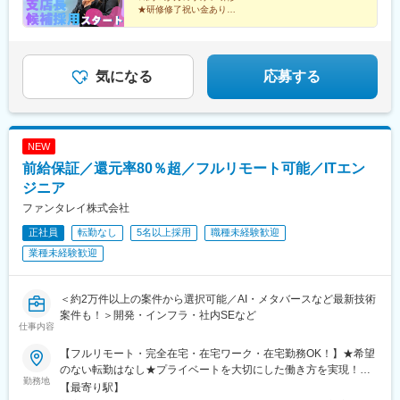
★研修修了祝い金あり
☆月給３０万円～＋毎月インセン
★個人＋支店のダブルインセン
☆基本土日休・残業１５h以下
★最短入社１年半で営業部長へ昇格実績あり
気になる
応募する
NEW
前給保証／還元率80％超／フルリモート可能／ITエン
ジニア
ファンタレイ株式会社
正社員
転勤なし
5名以上採用
職種未経験歓迎
業種未経験歓迎
＜約2万件以上の案件から選択可能／AI・メタバースなど最新技術
案件も！＞開発・インフラ・社内SEなど
仕事内容
【フルリモート・完全在宅・在宅ワーク・在宅勤務OK！】★希望
のない転勤はなし★プライベートを大切にした働き方を実現！★
勤務地
東京・大阪・名古屋・北海道・福岡など全国の希望の勤務地で希
【最寄り駅】