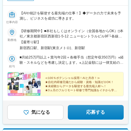
【AIや統計を駆使する最先端の仕事！】◆データの力で未来を予
測し、ビジネスを成功に導きます。
仕事内容
【研修期間中】■本社もしくはオンライン（全国各地からOK）□本
社／東京都新宿区西新宿1-5-12 ニューセントラルビル9F└各線
勤務地
「新宿」駅より徒歩3分└都営大江戸線「新宿西口」駅より徒歩2
【最寄り駅】
分【研修終了後】■東京23区を中心とした全国各地のITプロジェク
新宿西口駅、新宿駅(東京メトロ)、新宿駅
ト先※勤務地は希望を考慮します。※転居を伴う転勤はありませ
ん。※すべて徒歩10分以内の駅チカオフィスです。※フルリモー
■月給25万円以上＋賞与年2回＋各種手当（想定年収350万円）※経
ト・在宅勤務はプロジェクトによって異なります。
験・スキルなどを考慮し決定します。※上記金額には一律支給の住
給与
宅手当2万円を含みます。※残業代は全額支給※試用期間6ヵ月あり
（期間中は月給23万円以上で、その他の待遇に変更なし）☆経験
がある方は、現職・前職給与を考慮します。☆明確な評価制度あ
≪100％ポテンシャル採用！AIと共存！≫
★自社内研修完備だから経験・資格・知識ゼロOK！
り。個人の頑張りに応じて評価します。【年収例】年収350万円
★未経験からデータを駆使する最先端人材へ！
（経験0年）年収450万円（経験1年）年収750万円（経験2年）年
★3ヵ月のフルリモート研修で専門知識をイチから学べ
収1100万円（経験5年）
る！
★土日祝休み、年休125日／プライベートも大切にでき
る♪
気になる
応募する