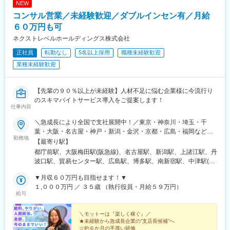
NEW
コンサル営業／未経験歓迎／ダブルインセン有／月給
６０万円も可
ネクストレベルホールディングス株式会社
正社員
転勤なし
5名以上採用
職種未経験歓迎
業種未経験歓迎
【先輩の９０％以上が未経験】人材不足に悩む企業様に今流行り
のスキマバイトサービス導入をご提案します！
仕事内容
＼急成長により全国で支社展開中！／東京・神奈川・埼玉・千
葉・大阪・名古屋・神戸・新潟・金沢・京都・広島・福岡などで
勤務地
募集中！★東京、大阪、名古屋、福岡は急募のため、特に選考優
【最寄り駅】
遇します★◎勤務地は希望を考慮し、決定します。◎本人希望以
都庁前駅、大阪梅田駅(阪急線)、名古屋駅、新潟駅、上諸江駅、丹
外での転勤はありません。◎マイカー通勤可（新潟支店、金沢支
波口駅、貿易センター駅、広島駅、博多駅、南新宿駅、中津駅(地
店のみ）＜アクセス＞■東日本本社／「新宿駅」徒歩8分■西日本
下鉄)、近鉄名古屋駅、三宮・花時計前駅、祇園駅(福岡県)、新宿
本社／「梅田駅」徒歩5分、「大阪駅」徒歩8分■新潟支店／「新
▼月収６０万円も目指せます！▼
駅、中津駅(大阪府・阪急線)、神戸三宮駅(阪神)、猿猴橋町駅
潟駅」徒歩8分■金沢支店／「上諸江駅」徒歩20分■名古屋支店／
１,０００万円 ／ ３５歳 （執行役員・月給５９万円）
給与
「名古屋駅」徒歩8分、「国際センター駅」徒歩10分■神戸支店／
「三宮駅」徒歩5分■京都支店／「丹波口駅」徒歩5分■広島支店／
「広島駅」徒歩7分■福岡支店／「博多駅」徒歩10分
＼モットーは『楽しく稼ぐ』／
★未経験から急成長企業の”支店長候補”へ
☆約６か月の手厚い研修