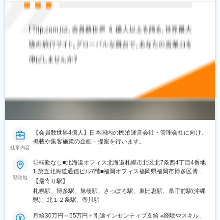
【会員数世界4億人】日本国内の民泊運営会社・管理会社に向け、
掲載や集客施策の企画・提案を行います。
仕事内容
◎転勤なし■北海道オフィス北海道札幌市北区北7条西4丁目4番地
1 第五北海道通信ビル7階■福岡オフィス福岡県福岡市博多区博多
勤務地
駅東2丁目4-17 第6岡部ビル2階■沖縄オフィス沖縄県那覇市泉崎1
【最寄り駅】
丁目20-6 カフーナ旭橋A街区 A204◎下記エリアでの勤務も可能で
札幌駅、博多駅、旭橋駅、さっぽろ駅、東比恵駅、県庁前駅(沖縄
す。ご希望の方は選考の際にご相談ください（要相談・条件は同
県)、北１２条駅、壺川駅
一）■東京オフィス／東京都千代田区大手町2丁目6番4号 TOKYO
TORCH 常盤橋タワー24F■大阪オフィス／大阪府大阪市北区大深
月給30万円～55万円＋別途インセンティブ支給 ※経験やスキル、