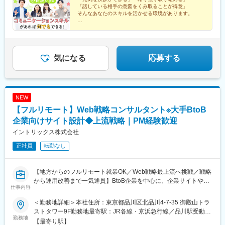
中島公園駅、泉中央駅、東宿郷駅、高崎駅、稲毛駅、王子駅、八
「話している相手の意図をくみ取ることが得意」
四国愛媛県松山市岡山県岡山市広島県広島市山口県山口市香川県
王子駅、三ツ沢下町駅、関屋駅(新潟県)、静岡駅、上社駅、桂駅、
そんなあなたのスキルを活かせる環境があります。
高松市▼九州・沖縄熊本県熊本市鹿児島県鹿児島市長崎県長崎市
堺市駅、中央市場前駅、大元駅、松島二丁目駅、佐伯区役所前
福岡県福岡市大分県大分市沖縄県那覇市※各グループ会社への在籍
★残業月20h以下
駅、東比恵駅、二中通駅、琴似駅(札幌市営)、八乙女駅、土浦駅、
★年休120日／完全週休2日制
出向となります。別項「出向先企業」欄をご参照ください※受動喫
京王八王子駅、関内駅、京成船橋駅、北浦和駅、西泉駅、新潟
★未経験歓迎！20～30代活躍中
煙防止対策済
駅、南富山駅、越前新保駅、松本駅、藤が丘駅(愛知県)、尾張一宮
★設立50年の安定企業
駅、春日町駅、江坂駅、三国ケ丘駅(大阪府)、新神戸駅、大雲寺前
気になる
応募する
駅、比治山橋駅、大手町駅(愛媛県)、唐人町駅、スタジアムシティ
サウス駅、水前寺駅、北大宮駅、新横浜駅、柏駅、第一通り駅、
心斎橋駅、岡山駅前駅、市役所前駅(広島県)、広瀬通駅、前橋駅、
竹田駅(京都府)、中津駅(地下鉄)、山陽姫路駅、九品寺交差点駅、
NEW
本町駅、あおば通駅、偕楽園駅、葭川公園駅、横浜駅、遠州病院
【フルリモート】Web戦略コンサルタント※大手BtoB
駅、貿易センター駅、中電前駅、高見馬場駅、一社駅、立川南
駅、長野駅、新浜松駅、千葉中央駅、上熊谷駅、南方駅(大阪府)、
企業向けサイト設計◆上流戦略｜PM経験歓迎
栗林公園駅、新富町駅(富山県)、天王寺駅前駅、通町筋駅、中洲通
イントリックス株式会社
駅、小網町駅、城下駅(岡山県)、市役所前駅(愛媛県)、資生館小学
正社員
転勤なし
校前駅、北仙台駅、山鼻９条駅、駅東公園前駅、王子駅前駅、反
町駅、広電五日市駅、荒田八幡駅、琴似駅(函館本線)、宇都宮駅東
口駅、馬車道駅、船橋駅、南富山駅前駅、西松本駅、名鉄一宮
【地方からのフルリモート就業OK／Web戦略最上流へ挑戦／戦略
駅、百舌鳥駅、春日野道駅(阪急線)、烏丸駅、東中央町駅、比治山
から運用改善まで一気通貫】BtoB企業を中心に、企業サイトやデ
下駅、ＪＲ松山駅前駅、八千代町駅、鹿児島中央駅、四ツ橋駅、
仕事内容
ジタルコミュニケーション全体のあるべき姿を描き、事業成長へ
田町駅(岡山県)、大神宮下駅、中崎町駅、姫路駅、交通局前駅(熊
繋げる上流コンサルティングポジションです。
本県)、肥後橋駅、仙台駅、三宮・花時計前駅、袋町駅、天文館通
＜勤務地詳細＞本社住所：東京都品川区北品川4-7-35 御殿山トラ
■企業概要
駅、立川駅、権堂駅、千葉駅、新大阪駅、栗林駅、丸の内駅(富山
ストタワー9F勤務地最寄駅：JR各線・京浜急行線／品川駅受動喫
BtoB企業に特化したデジタルコミュニケーション支援会社です。
勤務地
県)、大阪阿部野橋駅、藤崎宮前駅、鹿児島中央駅前駅、土橋駅(広
煙対策：屋内全面禁煙変更の範囲：会社の定める事業所（リモー
【最寄り駅】