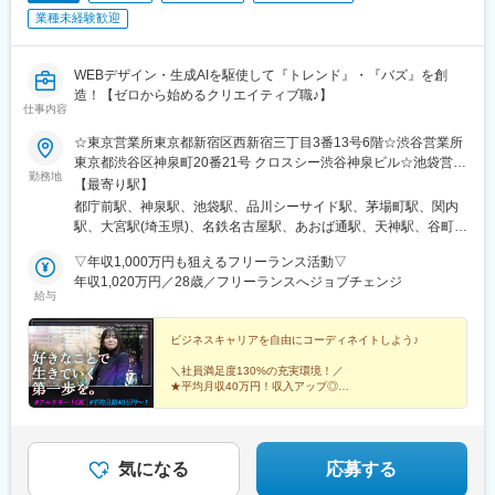
業種未経験歓迎
WEBデザイン・生成AIを駆使して『トレンド』・『バズ』を創
造！【ゼロから始めるクリエイティブ職♪】
仕事内容
☆東京営業所東京都新宿区西新宿三丁目3番13号6階☆渋谷営業所
東京都渋谷区神泉町20番21号 クロスシー渋谷神泉ビル☆池袋営業
勤務地
所東京都豊島区西池袋2-36-10 ACN池袋ビル5F☆品川スタジオ東
【最寄り駅】
京都品川区東品川4-12-6 品川シーサイドキャナルタワー4F☆日本
都庁前駅、神泉駅、池袋駅、品川シーサイド駅、茅場町駅、関内
橋スタジオ東京都中央区日本橋茅場町2-8-1 BRICK GATE 茅場町
駅、大宮駅(埼玉県)、名鉄名古屋駅、あおば通駅、天神駅、谷町四
B1F☆横浜営業所神奈川県横浜市中区常盤町3-30-1 SOLACUBE横
丁目駅、美栄橋駅、北１２条駅、南新宿駅、駒場東大前駅、目白
濱関内3F☆埼玉営業所埼玉県さいたま市大宮区桜木町1-378☆名
▽年収1,000万円も狙えるフリーランス活動▽
駅、青物横丁駅、日本橋駅(東京都)、馬車道駅、国際センター駅、
古屋営業所愛知県名古屋市中村区名駅南1-11-12 Kinjiro名駅
年収1,020万円／28歳／フリーランスへジョブチェンジ
広瀬通駅、西鉄福岡駅、谷町六丁目駅、県庁前駅(沖縄県)、札幌
給与
Minamiビル1F☆大阪営業所大阪府大阪市中央区和泉町1-1-14 シ
駅、初台駅、八丁堀駅(東京都)、日本大通り駅、近鉄名古屋駅、仙
イナHDビル谷町5F☆仙台営業所宮城県仙台市青葉区中央2-2-30
台駅(地下鉄)、中洲川端駅、松屋町駅、北１３条東駅
日興ビル3F☆福岡営業所福岡県福岡市中央区天神4-6-28 いちご天
ビジネスキャリアを自由にコーディネイトしよう♪
神ノースビル7F☆沖縄スタジオ沖縄県那覇市久茂地3丁目26-32
＼社員満足度130%の充実環境！／
YSCビル2F☆札幌スタジオ北海道札幌市北区北10条西3-23-1 THE
★平均月収40万円！収入アップ◎
PEAK SAPPORO1F
☆フルリモート可！
★フレックスタイム制♪
☆様々なクリエイティブ領域へ挑戦可能！
★手厚い研修制度で未経験でも安心！
気になる
応募する