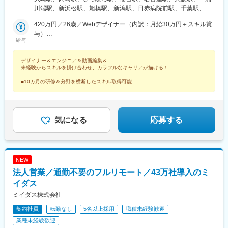
石川支店または各拠点近郊のプロジェクト先）★リモートワーク
川端駅、新浜松駅、旭橋駅、新潟駅、日赤病院前駅、千葉駅、新
実施中（プロジェクトによる）※一部フルリモートあり★Ｕ＆Ｉタ
高島駅、金沢駅、辛島町駅、烏丸駅、長野駅、三宮・花時計前
ーン歓迎★転居を伴う転勤なし★受動喫煙対策：屋内全面禁煙ま
420万円／26歳／Webデザイナー（内訳：月給30万円＋スキル賞
駅、松山市駅、高松駅(香川県)、近鉄四日市駅、札幌駅、バスセン
たは分煙（プロジェクトによる）★駐車場あり・マイカー通勤
与）
ター前駅、大通駅、北１２条駅、あおば通駅、宮城野通駅、東仙
給与
OK（プロジェクトによる）
800万円／29歳／UI/UX・フルスタックデザイナー
台駅、勾当台公園駅、長町南駅、東北福祉大前駅、大河原駅(宮城
県)、泉中央駅、連坊駅、寺尾駅、群馬総社駅、前橋大島駅、東武
デザイナー＆エンジニア＆動画編集＆……
和泉駅、西小泉駅、城東駅、新伊勢崎駅、小山駅、刈谷駅、藤川
未経験からスキルを掛け合わせ、カラフルなキャリアが描ける！
駅、二川駅、吉良吉田駅、多屋駅、神領駅、楽田駅、国際センタ
ー駅、市役所前駅(広島県)、西新駅、博多駅、天神駅、櫛田神社前
■10カ月の研修＆分野を横断したスキル取得可能
■健康経営優良法人や成長企業ランキングなど受賞多数
駅、神奈川駅、井土ケ谷駅、みなとみらい駅、太田駅(群馬県)、安
■シンガポールにも進出予定！海外案件も挑戦可能！
中駅、井野駅(群馬県)、常陸多賀駅、阿字ケ浦駅、赤塚駅、鶴舞
駅、平田町駅、今池駅(愛知県)、天神川駅、立町駅、天神南駅、五
郎丸駅、熊西駅、堺筋本町駅、中崎町駅、天満橋駅、心斎橋駅、
気になる
応募する
北新地駅、相川駅、新大阪駅、上新庄駅、萩原天神駅、播磨高岡
駅、中央市場前駅、甲子園駅、井原里駅、綾川駅、東池袋駅、中
野坂上駅、渋谷駅、東日本橋駅、学芸大学駅、神谷町駅、西新宿
駅、初石駅、六本木駅、高円寺駅、大山駅(東京都)、日吉駅(神奈
NEW
川県)、北品川駅、豊洲駅、新川崎駅、白山駅(東京都)、汐留駅、
法人営業／通勤不要のフルリモート／43万社導入のミ
芝公園駅、広尾駅、東銀座駅、竹芝駅、御成門駅、白金高輪駅、
銀座駅、有楽町駅、信濃吉田駅、朝陽駅、桐原駅(長野県)、川中島
イダス
駅、屋代高校前駅、城下駅(長野県)、岩村田駅、佐久平駅、広丘
ミイダス株式会社
駅、茅野駅、安茂里駅、中野松川駅、須坂駅、南高田駅、鷲津
契約社員
転勤なし
5名以上採用
職種未経験歓迎
駅、高塚駅、てだこ浦西駅、赤嶺駅、那覇空港駅(鉄道)、おもろま
ち駅、首里駅、二島駅、花畑町駅、南宮崎駅、宮崎駅、日向新富
業種未経験歓迎
駅、宮崎神宮駅、蓮ケ池駅、南延岡駅、高見橋駅、鹿児島中央駅