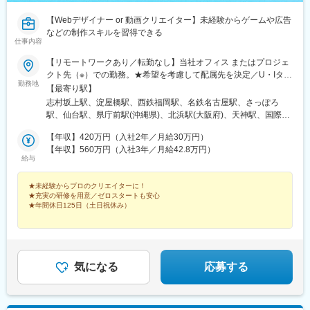
子駅、柳小路駅、高津駅(神奈川県)、馬車道駅、国道駅、日本大通
駅、伊保駅、加太駅(和歌山県)、学園都市駅、春日野道駅(阪神
り駅、東淀川駅、大阪城北詰駅、なにわ橋駅、新今宮駅前駅、聖
【Webデザイナー or 動画クリエイター】未経験からゲームや広告
線)、西代駅、箕谷駅、夢前川駅、中山寺駅、大久保駅(兵庫県)、
天坂駅、千鳥橋駅、大阪城公園駅、谷町九丁目駅、渡辺橋駅、白
などの制作スキルを習得できる
学研奈良登美ケ丘駅、近江八幡駅、草津駅(滋賀県)、石山駅、近江
仕事内容
鷺駅、宮之阪駅、南茨木駅(阪急線)、千里中央駅(大阪モノレー
神宮前駅、南彦根駅、中松江駅、和歌山駅、紀ノ川駅、ししぶ
ル)、大阪空港駅(大阪モノレール)、西三荘駅、高速神戸駅、山陽
駅、遠賀野駅、花畑駅、宇美駅、行橋駅、赤間駅、西鉄柳川駅、
【リモートワークあり／転勤なし】当社オフィス またはプロジェ
姫路駅、門戸厄神駅、山陽明石駅、宝塚南口駅、高速長田駅、阪
筑前前原駅、蒲池駅(福岡県)、飯塚駅、大保駅、笹原駅、瀬高駅、
クト先（※）での勤務。★希望を考慮して配属先を決定／U・Iター
神国道駅、山陽垂水駅、久寿川駅、出屋敷駅、川西池田駅、新在
勤務地
春日原駅、羽犬塚駅、上伊田駅、筑豊中間駅、大牟田駅、甘木駅
ン歓迎（※）北海道／東京／神奈川／埼玉／千葉／茨城／群馬／宮
【最寄り駅】
家駅、打出駅、京阪山科駅、丸太町駅(京都市営)、五条駅(京都市
(西鉄線)、中津駅(大分県)、南大分駅、佐世保駅、諫早駅、幸駅、
城／大阪／滋賀／京都／兵庫／奈良／和歌山／愛知／岐阜／三重
志村坂上駅、淀屋橋駅、西鉄福岡駅、名鉄名古屋駅、さっぽろ
営)、西大路御池駅、元田中駅、西院駅(京福線)、桃山御陵前駅、
光の森駅、八代駅、鳥栖駅、武雄温泉駅、宮崎駅、西都城駅、上
／静岡／福岡／佐賀／長崎／熊本／大分／宮崎／鹿児島＜当社オ
駅、仙台駅、県庁前駅(沖縄県)、北浜駅(大阪府)、天神駅、国際セ
三条京阪駅、洛西口駅、くいな橋駅、鳥羽街道駅、六地蔵駅(奈良
塩屋駅、枕崎駅、国分駅(鹿児島県)、香椎駅、今宿駅、次郎丸駅、
フィス＞■本社（東京）：東京都板橋区小豆沢3-3-4■大阪：大阪市
ンター駅、札幌駅、あおば通駅、旭橋駅、なにわ橋駅、赤坂駅(福
線)、鞍馬口駅、新王寺駅、宝山寺駅、八木西口駅、唐橋前駅、田
茶山駅(福岡県)、赤嶺駅、てだこ浦西駅、首里駅、名古屋駅、近鉄
中央区今橋3-2-14 KPOビル4F■福岡：福岡市中央区大名2-6-50 福
【年収】420万円（入社2年／月給30万円）
岡県)、近鉄名古屋駅、大通駅、仙台駅(地下鉄)、美栄橋駅
中口駅、曙橋駅、四ツ橋駅、京成関屋駅、京橋駅(東京都)、下落合
名古屋駅、伏見駅(愛知県)、栄駅(愛知県)、新栄町駅(愛知県)、前
岡大名ガーデンシティ8F■名古屋：名古屋市中村区名駅南1-11-12
【年収】560万円（入社3年／月給42.8万円）
駅、内幸町駅、末広町駅(東京都)、曳舟駅、竹橋駅、新桜台駅、小
給与
後駅、名電山中駅、金山駅(愛知県)、上前津駅、三河豊田駅、南大
Kinjiro名駅Minamiビル1F■札幌：札幌市中央区北四条西4-1-7ＭＭ
川町駅(東京都)、東新宿駅、浅草駅(ＴＸ)、麻布十番駅、大森海岸
高駅、牛田駅(愛知県)、苅安賀駅、岐南駅、大垣駅、浜松駅、四日
Ｓ札幌駅前ビル1Ｆ■仙台：仙台市青葉区花京院1-2-15 ソララプラ
駅、東日本橋駅、虎ノ門駅、西ケ原駅、乃木坂駅、羽田空港第２
市駅、津駅、南方駅(大阪府)、北参道駅、天神駅、美栄橋駅、米野
★未経験からプロのクリエイターに！
ザ3F■沖縄：那覇市松尾1-10-24 ホークシティ那覇ビル1F※受動喫
ターミナル駅(東京モノレール・ＡＮＡ利用)、巣鴨新田駅、川越市
★充実の研修を用意／ゼロスタートも安心
駅、仙台駅、阿佐ケ谷駅、京王八王子駅、布田駅、虎ノ門ヒルズ
煙対策：屋内全面禁煙
★年間休日125日（土日祝休み）
駅、リゾートゲートウェイ・ステーション駅、高島町駅、向河原
駅、高輪ゲートウェイ駅、赤羽橋駅、汐留駅、溜池山王駅、浜松
駅、武蔵溝ノ口駅、伊勢佐木長者町駅、天王寺駅前駅、中津駅(地
町駅、西日暮里駅、代官山駅、西早稲田駅、新宿御苑前駅、西太
Webや動画、ゲームなどなど……。
下鉄)、大阪ビジネスパーク駅、桃谷駅、扇町駅(大阪府)、中之島
見る側・やる側ではなく、“制作者”になりたいのなら、レクステラへの入社が一番
子堂駅、桜田門駅、秋葉原駅、二重橋前駅、半蔵門駅、新日本橋
駅、西新町駅、西宮駅(ＪＲ線)、六甲駅、四宮駅、円町駅、西大路
の近道です！
駅、水道橋駅、日比谷駅、青井駅、牛田駅(東京都)、上野広小路
三条駅、六地蔵駅(京阪線)、畝傍駅
駅、蓮沼駅、平和島駅、銀座駅、馬喰横山駅、宝町駅(東京都)、新
気になる
応募する
中野駅、大崎広小路駅、吉祥寺駅、池袋駅、赤羽岩淵駅、とうき
ょうスカイツリー駅、住吉駅(東京都)、祐天寺駅、国道駅、平沼橋
駅、蒔田駅、新杉田駅、センター北駅、宮前平駅、高島町駅、伊