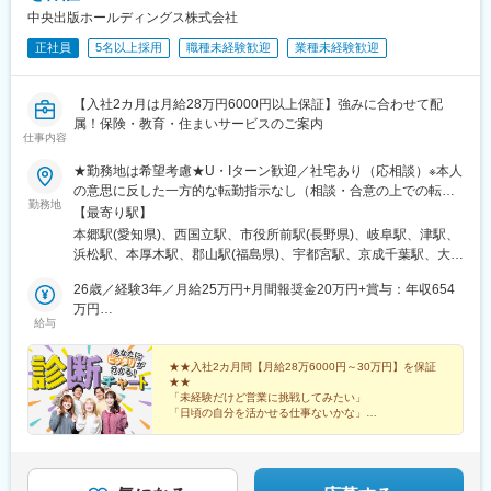
駅、南方駅(大阪府)、米野駅、西鉄福岡駅、虎ノ門ヒルズ駅、高輪
中央出版ホールディングス株式会社
ゲートウェイ駅、赤羽橋駅、汐留駅、溜池山王駅、浜松町駅、西
日暮里駅、代官山駅、西早稲田駅、新宿御苑前駅、西太子堂駅、
正社員
5名以上採用
職種未経験歓迎
業種未経験歓迎
桜田門駅、秋葉原駅、二重橋前駅、半蔵門駅、新日本橋駅、水道
橋駅、日比谷駅、青井駅、牛田駅(東京都)、上野広小路駅、蓮沼
駅、平和島駅、銀座駅、馬喰横山駅、宝町駅(東京都)、新中野駅、
【入社2カ月は月給28万円6000円以上保証】強みに合わせて配
大崎広小路駅、吉祥寺駅、池袋駅、赤羽岩淵駅、とうきょうスカ
属！保険・教育・住まいサービスのご案内
仕事内容
イツリー駅、住吉駅(東京都)、祐天寺駅、国道駅、平沼橋駅、蒔田
駅、新杉田駅、センター北駅、宮前平駅、高島町駅、伊勢佐木長
★勤務地は希望考慮★U・Iターン歓迎／社宅あり（応相談）※本人
者町駅、桜木町駅、鶴見駅、京急川崎駅、登戸駅、本八幡駅(都営
の意思に反した一方的な転勤指示なし（相談・合意の上での転勤
線)、市川駅、千葉駅、西船橋駅、本川越駅、野江内代駅、海老江
勤務地
の可能性あり）※希望があればエリア外へ転勤可▼北海道・東北北
【最寄り駅】
駅、西長堀駅、谷町九丁目駅、ＪＲ難波駅、新深江駅、千林駅、
海道札幌市青森県青森市宮城県仙台市山形県山形市福島県郡山市
本郷駅(愛知県)、西国立駅、市役所前駅(長野県)、岐阜駅、津駅、
松虫駅、住吉東駅、今川駅(大阪府)、天下茶屋駅、今福鶴見駅、安
岩手県盛岡市▼関東東京都八王子市、立川市、北区神奈川県横浜
浜松駅、本厚木駅、郡山駅(福島県)、宇都宮駅、京成千葉駅、大宮
立町駅、出戸駅、中崎町駅、谷町四丁目駅、大阪天満宮駅、本町
市、厚木市埼玉県さいたま市千葉県千葉市、柏市、船橋市栃木県
駅(埼玉県)、長岡駅、水戸駅、平沼橋駅、熊谷駅、新静岡駅、五条
駅、大阪難波駅、大小路駅、心斎橋駅、高槻市駅、千里中央駅(大
宇都宮市群馬県高崎市、前橋市茨城県水戸市、土浦市▼東海愛知
26歳／経験3年／月給25万円+月間報奨金20万円+賞与：年収654
駅(京都市営)、西中島南方駅、和歌山市駅、金沢駅、栗林公園北口
阪モノレール)、鳴滝駅、六地蔵駅(奈良線)、二条城前駅、観月橋
県一宮市、名古屋市静岡県静岡市、浜松市岐阜県岐阜市三重県津
万円
駅、県庁前駅(富山県)、天王寺駅、博多駅、大分駅、水道町駅、都
駅、南公園駅、摂津本山駅、湊川駅、神戸三宮駅(阪急・神戸高
給与
市▼近畿大阪府大阪市、堺市、吹田市京都府京都市兵庫県神戸
32歳／経験7年／月給27万円+月間報奨金33万円+賞与：年収810
通駅、新山口駅、美栄橋駅、手柄駅、舟入町駅、柳川駅、松山市
速)、春日野道駅(阪急線)、新長田駅、中山観音駅、紀伊中ノ島
市、姫路市和歌山県和歌山市▼北陸新潟県新潟市、長岡市石川県
万円
駅、中央区役所前駅、青森駅、上盛岡駅、北四番丁駅、山形駅、
駅、商工センター入口駅、聖マリア病院前駅、東中間駅、佐世保
金沢市富山県富山市長野県長野市、松本市福井県福井市▼中国・
★★入社2カ月間【月給28万6000円～30万円】を保証
中島公園駅、泉中央駅、東宿郷駅、高崎駅、稲毛駅、王子駅、八
中央駅、西鉄香椎駅、金山駅(福岡県)、中村日赤駅、本山駅(愛知
★★
四国愛媛県松山市岡山県岡山市広島県広島市山口県山口市香川県
王子駅、三ツ沢下町駅、関屋駅(新潟県)、静岡駅、上社駅、桂駅、
県)、西川緑道公園駅、鷹野橋駅、京王八王子駅、布田駅、南阿佐
「未経験だけど営業に挑戦してみたい」
高松市▼九州・沖縄熊本県熊本市鹿児島県鹿児島市長崎県長崎市
堺市駅、中央市場前駅、大元駅、松島二丁目駅、佐伯区役所前
「日頃の自分を活かせる仕事ないかな」
ケ谷駅、上前津駅、三河知立駅、新浜松駅、南新宿駅、新大阪
福岡県福岡市大分県大分市沖縄県那覇市※各グループ会社への在籍
…そんなあなたは、必ずCHECK！
駅、東比恵駅、二中通駅、琴似駅(札幌市営)、八乙女駅、土浦駅、
駅、名鉄名古屋駅、天神駅、旭橋駅、六本木一丁目駅、泉岳寺
自分のコミュニケーションタイプに合ったお仕事をご紹
出向となります。別項「出向先企業」欄をご参照ください※受動喫
京王八王子駅、関内駅、京成船橋駅、北浦和駅、西泉駅、新潟
駅、御成門駅、内幸町駅、赤坂見附駅、西日暮里駅(舎人ライナ
介します！
煙防止対策済
駅、南富山駅、越前新保駅、松本駅、藤が丘駅(愛知県)、尾張一宮
ー)、下落合駅、東新宿駅、虎ノ門駅、岩本町駅、京橋駅(東京
駅、春日町駅、江坂駅、三国ケ丘駅(大阪府)、新神戸駅、大雲寺前