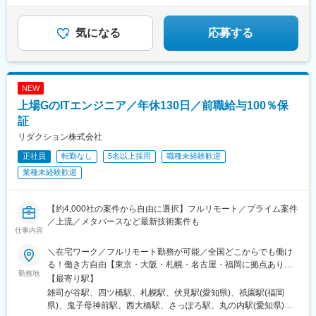
徒歩10分☆契約日から6カ月程度は、自社オフィスに出社するメ
★フルリモート
☆フルフレックス
ンバーが多いです。受動喫煙対策：屋内禁煙
気になる
応募する
NEW
上場GのITエンジニア／年休130日／前職給与100％保
証
リダクション株式会社
正社員
転勤なし
5名以上採用
職種未経験歓迎
業種未経験歓迎
【約4,000社の案件から自由に選択】フルリモート／プライム案件
／上流／メタバースなど最新技術案件も
仕事内容
＼在宅ワーク／フルリモート勤務が可能／全国どこからでも働け
る！働き方自由【東京・大阪・札幌・名古屋・福岡に拠点あり】
勤務地
★在宅ワークOK！／希望を考慮し決定／転居を伴う転勤なし★海
【最寄り駅】
外出張ありの案件もあります■本社：東京都豊島区高田2丁目17-
雑司が谷駅、四ツ橋駅、札幌駅、伏見駅(愛知県)、祇園駅(福岡
22 目白中野ビル 5階■大阪：大阪市西区新町1-6-23 四ツ橋大川ビ
県)、鬼子母神前駅、西大橋駅、さっぽろ駅、丸の内駅(愛知県)、
ル9F■札幌：北海道札幌市北区北7条西4-1-1 トーカン札幌第一キ