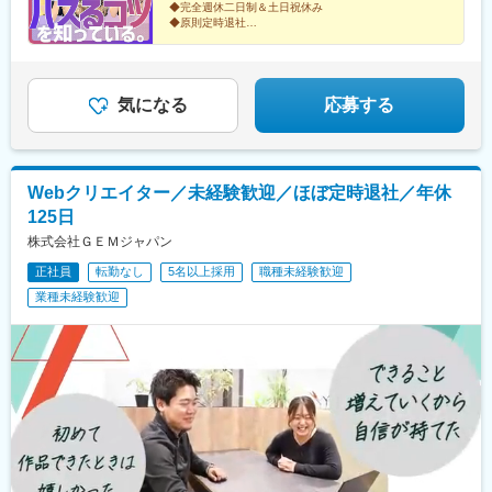
前駅、小伝馬町駅、八丁堀駅(東京都)、中野坂上駅、中野駅(東京
市駅
◆完全週休二日制＆土日祝休み
都)、町田駅、目黒駅、立会川駅、五反田駅、井の頭公園駅、都電
◆原則定時退社
◆産育休取得実績あり
雑司ケ谷駅、赤羽駅、押上駅、錦糸町駅、中目黒駅、大崎駅、鶴
◆ユニークな福利厚生多数！
見小野駅、三ツ沢下町駅、戸部駅、山手駅、井土ケ谷駅、和田町
駅、屏風浦駅、金沢文庫駅、新羽駅、戸塚駅、上永谷駅、鶴ケ峰
駅、瀬谷駅、立場駅、青葉台駅、センター南駅、鹿島田駅、武蔵
気になる
応募する
小杉駅、武蔵溝ノ口駅、生田駅(神奈川県)、鷺沼駅、柿生駅、相模
湖駅、上溝駅、下溝駅、上大岡駅、菊名駅、新横浜駅、日吉駅(神
奈川県)、新高島駅、あざみ野駅、たまプラーザ駅、関内駅、京急
鶴見駅、長津田駅、海老名駅(相模線)、大船駅、茅ケ崎駅、本厚木
Webクリエイター／未経験歓迎／ほぼ定時退社／年休
駅、小田原駅、川崎駅、向ケ丘遊園駅、元住吉駅、橋本駅(神奈川
125日
県)、大和駅(神奈川県)、中央林間駅、藤沢駅、本八幡駅(総武線)、
新浦安駅、新柏駅、木更津駅、南船橋駅、浦安駅(千葉県)、国府台
株式会社ＧＥＭジャパン
駅、京成八幡駅、谷津駅、幸谷駅、蘇我駅、新千葉駅、京成西船
正社員
転勤なし
5名以上採用
職種未経験歓迎
駅、柏駅、実籾駅、スポーツセンター駅、誉田駅、検見川浜駅、
業種未経験歓迎
浦和駅、大宮駅(埼玉県)、熊谷駅、所沢駅、川越駅、川口駅、都島
駅、野田阪神駅、桜島駅、阿波座駅、朝潮橋駅、津守駅、大阪上
本町駅、芦原橋駅、福駅、だいどう豊里駅、今里駅(地下鉄)、桃谷
駅、千林大宮駅、鴫野駅、東天下茶屋駅、沢ノ町駅、駒川中野
駅、西天下茶屋駅、三国駅(大阪府)、横堤駅、住ノ江駅、喜連瓜破
駅、大阪梅田駅(阪急線)、堺筋本町駅、堺駅、深井駅、石津川駅、
栂・美木多駅、新金岡駅、北野田駅、石橋阪大前駅、大阪城北詰
駅、なんば駅(地下鉄)、西大橋駅、弁天町駅、北千里駅、曽根駅
(大阪府)、南摂津駅、大日駅、長堀橋駅、枚方公園駅、高槻駅、り
んくうタウン駅、八尾南駅、千里中央駅(北大阪急行)、古川橋駅、