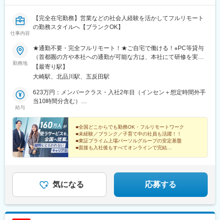
前駅、脇田駅、近鉄名古屋駅、大阪梅田駅(阪急線)、浜松駅、県庁
前駅(沖縄県)、京成千葉駅、高島町駅、北鉄金沢駅、四条駅(京都
【完全在宅勤務】営業などの社会人経験を活かしてフルリモート
市営)、市役所前駅(長野県)、神戸三宮駅(阪神)、高松築港駅、あす
の勤務スタイルへ【ブランクOK】
仕事内容
なろう四日市駅、狸小路駅、仙台駅(地下鉄)、榴ケ岡駅、広瀬通
駅、鷹野橋駅、祇園駅(福岡県)、西鉄福岡駅、横浜駅、蒔田駅、千
★通勤不要・完全フルリモート！★ご自宅で働ける！※PC等貸与
種駅、矢賀駅、八丁堀駅(広島県)、宮の陣駅、北浜駅(大阪府)、谷
（首都圏の方や本社への通勤が可能な方は、本社にて研修を実施
町四丁目駅、四ツ橋駅、西梅田駅、吹田駅(東海道本線)、西中島南
勤務地
後に在宅勤務となります）………………………………………【本
【最寄り駅】
方駅、だいどう豊里駅、久寿川駅、向原駅(東京都)、西新宿五丁目
社】東京都品川区北品川5-1-18 住友不動産大崎ツインビル東館
大崎駅、北品川駅、五反田駅
駅、馬喰町駅、虎ノ門ヒルズ駅、都庁前駅、乃木坂駅、新馬場
17・18F＜アクセス＞■JR山手線・埼京線・湘南新宿ライン・り
駅、馬車道駅、新豊洲駅、鹿島田駅、東大前駅、新橋駅、三田駅
んかい線 「大崎駅」新東口より徒歩8分■東急池上線 「五反田駅」
623万円：メンバークラス・入社2年目（インセン＋想定時間外手
(東京都)、浜松町駅、日比谷駅、北長野駅、鹿児島中央駅、名鉄名
東急五反田駅出口より徒歩9分 ■JR山手線 「五反田駅」より徒歩
当10時間分含む）
古屋駅、梅田駅(地下鉄)、呉服町駅(福岡県)、第一通り駅、壺川
給与
10分※受動喫煙対策の取り組み：オフィス内禁煙
423万円：メンバークラス・入社1年目（インセン＋想定時間外手
駅、新千葉駅、七ツ屋駅、西辛島町駅、五条駅(京都市営)、三宮駅
当10時間分含む）
(神戸新交通)、市役所前駅(愛媛県)、西４丁目駅、北１３条東駅、
■全国どこからでも勤務OK・フルリモートワーク
中電前駅、本通駅、本町駅、西大橋駅、大阪梅田駅(阪神線)、東池
■未経験／ブランク／子育て中の社員も活躍！！
袋四丁目駅、馬喰横山駅、六本木一丁目駅、品川駅、平間駅、本
■東証プライム上場パーソルグループの安定基盤
■面接も入社後もすべてオンラインで完結
駒込駅、築地市場駅、大門駅(東京都)、銀座一丁目駅、二重橋前
■年休123日／残業時間 月20時間未満
駅、熊本城・市役所前駅、都通駅
気になる
応募する