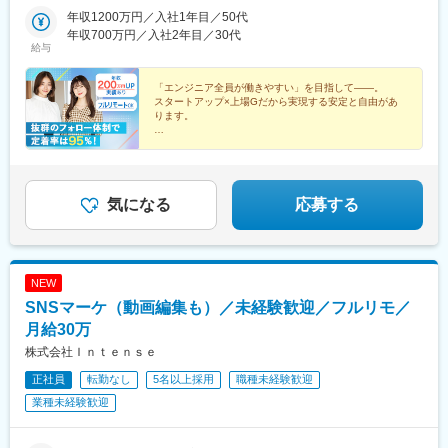
博多駅、学習院下駅、心斎橋駅、北１２条駅
ャステール■名古屋：愛知県名古屋市中区栄2-2-1 広小路伏見中駒
年収1200万円／入社1年目／50代
ビル■福岡：福岡県福岡市博多区博多駅前2-19-17 トーカン博多第
年収700万円／入社2年目／30代
給与
5ビル
「エンジニア全員が働きやすい」を目指して――。
スタートアップ×上場Gだから実現する安定と自由があ
ります。
●前職給与100％保証
●還元率80%以上
●平均残業時間6h以下
●安心の案件選択制
●リモートOK／年休130日／副業OK
気になる
応募する
NEW
SNSマーケ（動画編集も）／未経験歓迎／フルリモ／
月給30万
株式会社Ｉｎｔｅｎｓｅ
正社員
転勤なし
5名以上採用
職種未経験歓迎
業種未経験歓迎