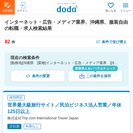
会員登録
ログイン
気になる
メニュー
インターネット・広告・メディア業界、沖縄県、服装自由
の転職・求人検索結果
82
条件で並び替え
件
現在の検索条件
[勤務地]沖縄県 [業種]インターネット・広告・メディア業界 [詳細条件](会社・職場の環境)服装自由
新着求人をいつでもチェック
条件の変更
この条件を保存
締切間近
世界最大級旅行サイト／民泊ビジネス法人営業／年休
125日以上
株式会社Trip.com International Travel Japan
正社員
転勤なし