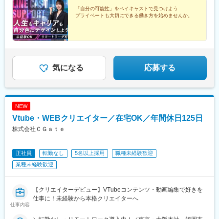
15-33 栄ガスビル13階（「栄駅」徒歩5分）■大阪支店大阪府大阪
駅、松戸駅、愛宕駅(千葉県)、国府台駅、水戸駅、つくば駅、勝田
市北区角田町8-1 大阪梅田ツインタワーズ・ノース19階（「大阪
「自分の可能性」をベイキャストで見つけよう
駅、伊勢崎駅、前橋駅、世良田駅、桐生駅、宇都宮駅、栃木駅、
プライベートも大切にできる働き方を始めませんか。
駅」徒歩2分）■福岡支店福岡県福岡市中央区天神1-4-1 西日本新
小山駅、札幌駅、旭川駅、函館駅、小樽駅、千歳駅(北海道)、青森
聞会館16階（「天神駅」徒歩3分）■沖縄支店沖縄県那覇市久米2-
駅、一ノ関駅、遠野駅、久慈駅、水沢駅、秋田駅、横手駅、あお
3-15 JR九州沖縄ビル5階（「県庁前駅」徒歩4分）
ば通駅、泉中央駅、古川駅、気仙沼駅、蔵王駅、山形駅、寒河江
駅、酒田駅、福島駅(福島県)、いわき駅、会津若松駅、郡山駅(福
島県)、郡山富田駅、白河駅、国際センター駅、豊橋駅、豊川駅、
岡崎駅、安城駅、浜松駅、新静岡駅、沼津駅、富士駅、三島駅、
気になる
応募する
裾野駅、御殿場駅、菊川駅(静岡県)、大場駅、三島広小路駅、北鉄
金沢駅、西金沢駅、松任駅、野々市工大前駅、小松駅、新潟駅、
亀田駅、白山駅(新潟県)、新津駅、燕三条駅、東三条駅、長野駅、
篠ノ井駅、松本駅、上諏訪駅、富山駅、高岡駅、新高岡駅、魚津
NEW
駅、福井城址大名町駅、水居駅、丸岡駅、岐阜駅、高山駅、名鉄
岐阜駅、大垣駅、津駅、近鉄四日市駅、津新町駅、鈴鹿市駅、播
Vtube・WEBクリエイター／在宅OK／年間休日125日
磨駅、草津駅(滋賀県)、大津駅、南草津駅、彦根駅、長浜駅、西梅
株式会社ＣＧａｔｅ
田駅、布施駅、堺市駅、ハーバーランド駅、三ノ宮駅、西宮駅(Ｊ
Ｒ線)、手柄駅、姫路駅、奈良駅、近鉄奈良駅、大和西大寺駅、大
和八木駅、和歌山駅、和歌山市駅、米子駅、後藤駅、弓ケ浜駅、
正社員
転勤なし
5名以上採用
職種未経験歓迎
鳥取駅、松江駅、出雲市駅、岡山駅、広島駅、山口駅(山口県)、下
業種未経験歓迎
関駅、徳島駅、佐古駅、眉山ロープウェイ山麓駅、阿南駅、高松
駅(香川県)、丸亀駅、綾川駅、松山駅(愛媛県)、松山市駅、今治
駅、博多駅、天神駅、小倉駅(福岡県)、久留米駅、原田駅(福岡
【クリエイターデビュー】VTubeコンテンツ・動画編集で好きを
県)、行橋駅、南行橋駅、長崎駅(長崎県)、長崎駅前駅、大分駅、
仕事に！未経験から本格クリエイターへ
賀来駅、西大分駅、熊本駅、宮崎駅、南宮崎駅、都城駅、鹿児島
仕事内容
駅、那覇空港駅(鉄道)、おもろまち駅、本厚木駅、高島町駅、栄駅