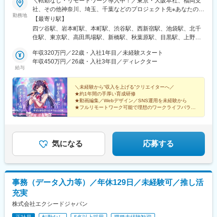
＼転勤なし・リモートワーク導入中！／東京・大阪本社、福岡支
(愛知県)、大阪梅田駅(阪神線)、西鉄福岡駅、旭橋駅、明治神宮前
社、その他神奈川、埼玉、千葉などのプロジェクト先※あなたの希
駅、新宿駅(東京メトロ)、新宿御苑前駅、要町駅、吉祥寺駅、京王
勤務地
望と通勤のしやすさを最優先し、配属先を決定します！【東京本
【最寄り駅】
八王子駅、立川駅、平沼橋駅、川崎駅、海老名駅(相鉄・小田急)、
社】〒160-0002東京都新宿区四谷坂町3-19【東京第2オフィス】
四ツ谷駅、岩本町駅、本町駅、渋谷駅、西新宿駅、池袋駅、北千
川口駅、春日部駅、葭川公園駅、野田市駅、市川駅、工機前駅、
〒101-0025東京都千代田区神田佐久間町3-29-3B.S.R 秋葉原
住駅、東京駅、高田馬場駅、新橋駅、秋葉原駅、目黒駅、上野
中央前橋駅、西桐生駅、宇都宮駅東口駅、函館駅前駅、仙台駅(地
3F【大阪本社】〒550-0012大阪府大阪市西区立売堀1丁目4－12
駅、押上駅、蒲田駅、中野駅(東京都)、大手町駅(東京都)、綾瀬
下鉄)、曽根田駅、名鉄名古屋駅、新豊橋駅、豊川稲荷駅、第一通
立売堀スクエアビル８F【福岡支社】福岡拠点は現在立ち上げ準備
年収320万円／22歳・入社1年目／未経験スタート
駅、中目黒駅、五反田駅、恵比寿駅、西日暮里駅、日暮里駅(舎人
り駅、金沢駅、新西金沢駅、西松本駅、新魚津駅、福井駅、あす
中！（博多駅徒歩圏内を予定しております。）【関東】茨城県・
年収450万円／26歳・入社3年目／ディレクター
ライナー)、小竹向原駅、飯田橋駅、錦糸町駅、新木場駅、大崎
なろう四日市駅、上栄町駅、大阪梅田駅(阪急線)、小路駅、浅香
給与
栃木県・群馬県・埼玉県・千葉県・東京都・神奈川県・山梨県
駅、市ケ谷駅、代々木上原駅、浜松町駅、田町駅(東京都)、荻窪
駅、神戸駅(兵庫県)、三宮駅(神戸新交通)、西宮駅、山陽姫路駅、
【関西】滋賀県・京都府・大阪府・兵庫県・奈良県・和歌山県
駅、豊洲駅、神田駅(東京都)、御茶ノ水駅、銀座駅、下北沢駅、日
八木西口駅、田中口駅、電鉄出雲市駅、岡山駅前駅、高松築港
【九州】福岡・佐賀・長崎・熊本・大分・宮崎・鹿児島・沖縄◎
＼未経験から“収入を上げる”クリエイターへ／
本橋駅(東京都)、神保町駅、九段下駅、新宿三丁目駅、浅草駅、赤
駅、祇園駅(福岡県)、五島町駅、熊本駅前駅、鹿児島駅前駅、美栄
★約1年間の手厚い育成研修
転勤なし◎在宅勤務あり◎U・Iターン歓迎◎リモートワーク導入
羽駅、六本木駅、水道橋駅、王子駅、三軒茶屋駅、八丁堀駅(東京
橋駅、大通駅、栄町駅(愛知県)、日吉町駅、新宿駅、東新宿駅、立
★動画編集／Webデザイン／SNS運用を未経験から
プロジェクトあり！◎配属は希望を考慮し決定します！※受動喫煙
都)、大森駅(東京都)、浅草橋駅、西武新宿駅、新小岩駅、門前仲
★フルリモートワーク可能で理想のワークライフバラン
川南駅、県庁前駅(千葉県)、市川真間駅、東宿郷駅、北１２条駅、
対策：屋内全面禁煙
スを♪
町駅、二子玉川駅、東銀座駅、自由が丘駅、亀戸駅、明治神宮前
松風町駅、仙台駅、近鉄名古屋駅、大須観音駅、新浜松駅、七ツ
★平均年齢26歳の若手環境で活躍
駅、霞ケ関駅(東京都)、有楽町駅、御徒町駅、駒込駅、表参道駅、
屋駅、電鉄富山駅、末広町駅(富山県)、福井駅(福井県)、大阪駅、
★学歴・職歴一切不問！
小岩駅、三越前駅、東陽町駅、茅場町駅、羽田空港第１ターミナ
高速神戸駅、三宮駅(神戸市営)、阪神国道駅、畝傍駅、西川緑道公
ル駅(東京モノレール・ＪＡＬ利用)、大塚駅(東京都)、神谷町駅、
気になる
応募する
園駅、猿猴橋町駅、南堀端駅、二本木口駅、桜島桟橋通駅
三田駅(東京都)、後楽園駅、京成高砂駅、町田駅、吉祥寺駅、国分
寺駅、立川駅、三鷹駅、分倍河原駅、武蔵境駅、八王子駅、調布
駅、武蔵小金井駅、国立駅、拝島駅、府中駅(東京都)、多摩センタ
ー駅、秋津駅、新秋津駅、高尾駅(東京都)、高幡不動駅、仙川駅、
事務（データ入力等）／年休129日／未経験可／推し活
ひばりケ丘駅(東京都)、田無駅、豊田駅、清瀬駅、鶴川駅、西八王
充実
子駅、東小金井駅、聖蹟桜ケ丘駅、保谷駅、西国分寺駅、大宮駅
(埼玉県)、和光市駅、川越駅、浦和駅、南越谷駅、新越谷駅、久喜
株式会社エクシードジャパン
駅、東川口駅、蕨駅、南浦和駅、西川口駅、所沢駅、さいたま新
正社員
転勤なし
5名以上採用
職種未経験歓迎