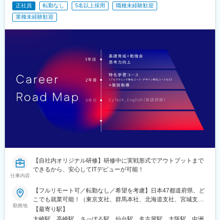
正社員
転勤なし
5名以上採用
職種未経験歓迎
業種未経験歓迎
【自社内オリジナル研修】研修中に実戦形式でアウトプットまで
できるから、安心してITデビューが可能！
仕事内容
【フルリモート可／転勤なし／希望を考慮】日本47都道府県、ど
こでも就業可能！（東京支社、群馬本社、北海道支社、宮城支
勤務地
社、茨城支社、愛知支社、大阪支社、福岡支社、新潟支社、広島
【最寄り駅】
支社、静岡支店、沖縄支店、千葉支店、神奈川支店、熊本支店、
大崎駅、高崎駅、さっぽろ駅、仙台駅、名古屋駅、大阪駅、中洲