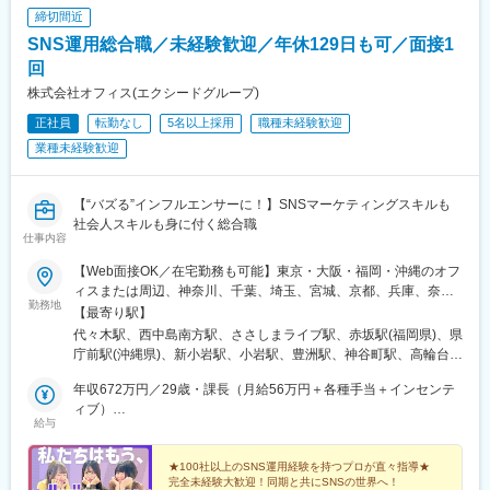
勢佐木長者町駅、馬車道駅、鶴見駅、北茅ケ崎駅、京急川崎駅、
締切間近
登戸駅、本八幡駅(都営線)、市川駅、千葉駅、西船橋駅、本川越
駅、仙台駅(地下鉄)、広瀬通駅、野江内代駅、海老江駅、西長堀
SNS運用総合職／未経験歓迎／年休129日も可／面接1
駅、谷町九丁目駅、ＪＲ難波駅、新深江駅、千林駅、松虫駅、住
回
吉東駅、今川駅(大阪府)、天下茶屋駅、今福鶴見駅、安立町駅、出
株式会社オフィス(エクシードグループ)
戸駅、中崎町駅、谷町四丁目駅、大阪天満宮駅、本町駅、大阪難
波駅、大小路駅、心斎橋駅、高槻市駅、千里中央駅(大阪モノレー
正社員
転勤なし
5名以上採用
職種未経験歓迎
ル)、鳴滝駅、六地蔵駅(奈良線)、二条城前駅、観月橋駅、南公園
業種未経験歓迎
駅、摂津本山駅、湊川駅、神戸三宮駅(阪急・神戸高速)、春日野道
駅(阪急線)、新長田駅、中山観音駅、紀伊中ノ島駅、聖マリア病院
前駅、東中間駅、佐世保中央駅、西鉄香椎駅、金山駅(福岡県)、名
【“バズる”インフルエンサーに！】SNSマーケティングスキルも
鉄名古屋駅、丸の内駅(愛知県)、栄町駅(愛知県)、久屋大通駅、高
社会人スキルも身に付く総合職
岳駅、東別院駅、大須観音駅、三河知立駅、新浜松駅、あすなろ
仕事内容
う四日市駅、新大阪駅、南新宿駅、西鉄福岡駅、旭橋駅、六本木
【Web面接OK／在宅勤務も可能】東京・大阪・福岡・沖縄のオフ
一丁目駅、泉岳寺駅、御成門駅、内幸町駅、赤坂見附駅、西日暮
ィスまたは周辺、神奈川、千葉、埼玉、宮城、京都、兵庫、奈
里駅(舎人ライナー)、下落合駅、東新宿駅、虎ノ門駅、岩本町駅、
勤務地
良、滋賀、和歌山、愛知、静岡、香川、愛媛、広島、岡山、福
【最寄り駅】
京橋駅(東京都)、京成関屋駅、御徒町駅、大森海岸駅、銀座一丁目
岡、佐賀、長崎、熊本、大分、宮崎、鹿児島、沖縄の各勤務先＼
代々木駅、西中島南方駅、ささしまライブ駅、赤坂駅(福岡県)、県
駅、茅場町駅、馬喰町駅、東池袋駅、曳舟駅、西横浜駅、横浜
＼積極採用中！／／★勤務地は希望を考慮し決定します。★転勤
庁前駅(沖縄県)、新小岩駅、小岩駅、豊洲駅、神谷町駅、高輪台
駅、日本大通り駅、市川真間駅、鬼越駅、京成千葉駅、川越市
なし！★U・Iターン歓迎！★5名以上を採用予定！★受動喫煙対
駅、芝公園駅、新橋駅、赤坂駅(東京都)、大門駅(東京都)、日暮里
駅、あおば通駅、野田駅(阪神線)、四天王寺前夕陽ケ丘駅、大国町
策：あり＜東京本社＞東京都豊島区東池袋3-7-9 AS ONE東池袋
年収672万円／29歳・課長（月給56万円＋各種手当＋インセンテ
駅(舎人ライナー)、三鷹駅、恵比寿駅、広尾駅、渋谷駅、高田馬場
駅、森小路駅、昭和町駅(大阪府)、針中野駅、花園町駅、細井川
ビル7階＜名古屋支社＞愛知県名古屋市中村区池町4－60－12 グ
ィブ）
駅、四ツ谷駅、新宿三丁目駅、三軒茶屋駅、霞ケ関駅(東京都)、末
駅、梅田駅(地下鉄)、天満橋駅、北浜駅(大阪府)、なんば駅(南海
給与
ローバルゲート12F＜大阪支社＞大阪府大阪市淀川区西中島4-3-
年収492万円／26歳・主任（月給41万円＋各種手当＋インセンテ
広町駅(東京都)、東京駅、九段下駅、麹町駅、神保町駅、神田駅
線)、四ツ橋駅、花田口駅、撮影所前駅、六地蔵駅(京阪線)、桃山
8 新大阪阪神ビル7階＜福岡支社＞福岡県福岡市中央区大名２丁
ィブ）
(東京都)、飯田橋駅、有楽町駅、綾瀬駅、北千住駅、上野御徒町
御陵前駅、市民広場駅、三宮・花時計前駅、板宿駅、香椎宮前
目 9-17 ARISTO大名 3F＜沖縄支社＞沖縄県那覇市久茂地2丁目
★100社以上のSNS運用経験を持つプロが直々指導★
駅、蒲田駅、大森駅(東京都)、東銀座駅、日本橋駅(東京都)、三越
駅、亀島駅、国際センター駅、矢場町駅、第一通り駅、近鉄四日
完全未経験大歓迎！同期と共にSNSの世界へ！
3-9 8階西