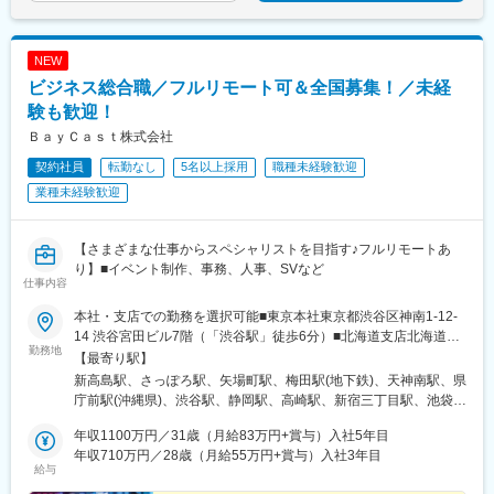
NEW
ビジネス総合職／フルリモート可＆全国募集！／未経
験も歓迎！
ＢａｙＣａｓｔ株式会社
契約社員
転勤なし
5名以上採用
職種未経験歓迎
業種未経験歓迎
【さまざまな仕事からスペシャリストを目指す♪フルリモートあ
り】■イベント制作、事務、人事、SVなど
仕事内容
本社・支店での勤務を選択可能■東京本社東京都渋谷区神南1-12-
14 渋谷宮田ビル7階（「渋谷駅」徒歩6分）■北海道支店北海道札
勤務地
幌市中央区北4条西1-1-7 MMS札幌駅前ビル2階（「札幌駅」徒歩
【最寄り駅】
3分）■横浜支店神奈川県横浜市港北区新横浜2-5-14 Wise Next新
新高島駅、さっぽろ駅、矢場町駅、梅田駅(地下鉄)、天神南駅、県
横浜3階（「新横浜駅」徒歩4分）■厚木支店神奈川県厚木市中町4-
庁前駅(沖縄県)、渋谷駅、静岡駅、高崎駅、新宿三丁目駅、池袋
14-1 サクセス本厚木ビル 5階（「本厚木駅」徒歩3分）■高崎支社
駅、井の頭公園駅、町田駅、八王子駅、立川北駅、横浜駅、新横
群馬県高崎市栄町3-11 高崎バナーズビル3階（「高崎駅」東口徒
年収1100万円／31歳（月給83万円+賞与）入社5年目
浜駅、京急川崎駅、座間駅、上溝駅、藤沢駅、海老名駅(相模線)、
歩3分）■静岡支店静岡県静岡市葵区紺屋町17-1 葵タワー1階
年収710万円／28歳（月給55万円+賞与）入社3年目
大宮駅(埼玉県)、浦和駅、さいたま新都心駅、川口元郷駅、上尾
給与
（「静岡駅」北口徒歩3分）■名古屋支店愛知県名古屋市中区栄3-
駅、新座駅、熊谷駅、八木崎駅、千葉中央駅、千葉みなと駅、柏