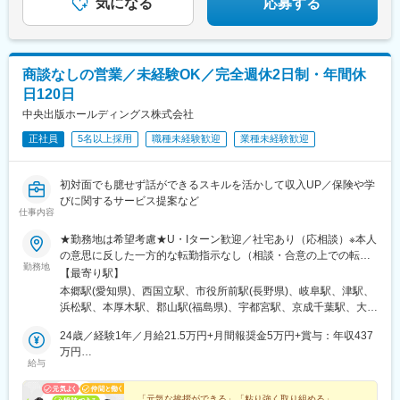
気になる
応募する
都)、京成関屋駅、御徒町駅、大森海岸駅、銀座一丁目駅、茅場町
駅、比治山橋駅、大手町駅(愛媛県)、唐人町駅、スタジアムシティ
駅、馬喰町駅、東池袋駅、曳舟駅、西横浜駅、横浜駅、日本大通
サウス駅、水前寺駅、北大宮駅、柏駅、新横浜駅、第一通り駅、
り駅、馬車道駅、市川真間駅、鬼越駅、京成千葉駅、川越市駅、
心斎橋駅、岡山駅前駅、市役所前駅(広島県)、広瀬通駅、前橋駅、
野田駅(阪神線)、四天王寺前夕陽ケ丘駅、大国町駅、森小路駅、昭
中津駅(地下鉄)、山陽姫路駅、九品寺交差点駅、本町駅、あおば通
和町駅(大阪府)、針中野駅、花園町駅、細井川駅、梅田駅(地下
商談なしの営業／未経験OK／完全週休2日制・年間休
駅、偕楽園駅、葭川公園駅、横浜駅、遠州病院駅、貿易センター
鉄)、天満橋駅、北浜駅(大阪府)、なんば駅(南海線)、四ツ橋駅、花
日120日
駅、中電前駅、高見馬場駅、一社駅、立川南駅、長野駅、新浜松
田口駅、撮影所前駅、六地蔵駅(京阪線)、桃山御陵前駅、市民広場
駅、千葉中央駅、上熊谷駅、南方駅(大阪府)、栗林公園駅、新富町
中央出版ホールディングス株式会社
駅、三宮・花時計前駅、板宿駅、新井口駅、香椎宮前駅、城下駅
駅(富山県)、天王寺駅前駅、通町筋駅、中洲通駅、小網町駅、城下
(岡山県)、広電本社前駅、第一通り駅
正社員
5名以上採用
職種未経験歓迎
業種未経験歓迎
駅(岡山県)、市役所前駅(愛媛県)、資生館小学校前駅、北仙台駅、
山鼻９条駅、駅東公園前駅、王子駅前駅、反町駅、広電五日市
駅、荒田八幡駅、琴似駅(函館本線)、宇都宮駅東口駅、馬車道駅、
初対面でも臆せず話ができるスキルを活かして収入UP／保険や学
船橋駅、南富山駅前駅、西松本駅、名鉄一宮駅、百舌鳥駅、春日
びに関するサービス提案など
野道駅(阪急線)、烏丸駅、東中央町駅、比治山下駅、ＪＲ松山駅前
仕事内容
駅、八千代町駅、鹿児島中央駅、四ツ橋駅、田町駅(岡山県)、大神
★勤務地は希望考慮★U・Iターン歓迎／社宅あり（応相談）※本人
宮下駅、中崎町駅、姫路駅、交通局前駅(熊本県)、肥後橋駅、仙台
の意思に反した一方的な転勤指示なし（相談・合意の上での転勤
駅、三宮・花時計前駅、袋町駅、天文館通駅、立川駅、権堂駅、
勤務地
の可能性あり）※希望があればエリア外へ転勤可▼北海道・東北北
千葉駅、新大阪駅、栗林駅、丸の内駅(富山県)、大阪阿部野橋駅、
【最寄り駅】
海道札幌市青森県青森市宮城県仙台市山形県山形市福島県郡山市
藤崎宮前駅、鹿児島中央駅前駅、土橋駅(広島県)、郵便局前駅、西
本郷駅(愛知県)、西国立駅、市役所前駅(長野県)、岐阜駅、津駅、
岩手県盛岡市▼関東東京都八王子市、立川市、北区神奈川県横浜
８丁目駅、東本願寺前駅、栄町駅(東京都)、神奈川駅、五日市駅、
浜松駅、本厚木駅、郡山駅(福島県)、宇都宮駅、京成千葉駅、大宮
市、厚木市埼玉県さいたま市千葉県千葉市、柏市、船橋市栃木県
武之橋駅、日本大通り駅、北松本駅、西一宮駅、百舌鳥八幡駅、
駅(埼玉県)、長岡駅、水戸駅、平沼橋駅、熊谷駅、新静岡駅、五条
宇都宮市群馬県高崎市、前橋市茨城県水戸市、土浦市▼東海愛知
24歳／経験1年／月給21.5万円+月間報奨金5万円+賞与：年収437
四条駅(京都市営)、新西大寺町筋駅、松山駅(愛媛県)、スタジアム
駅(京都市営)、西中島南方駅、和歌山市駅、金沢駅、栗林公園北口
県一宮市、名古屋市静岡県静岡市、浜松市岐阜県岐阜市三重県津
万円
シティノース駅、西大橋駅、鷹野橋駅、仙台駅(地下鉄)、大阪梅田
駅、県庁前駅(富山県)、天王寺駅、博多駅、大分駅、水道町駅、都
給与
市▼近畿大阪府大阪市、堺市、吹田市京都府京都市兵庫県神戸
26歳／経験3年／月給25万円+月間報奨金20万円+賞与：年収654
駅(阪急線)、淀屋橋駅、栄町駅(千葉県)、旧居留地・大丸前駅、西
通駅、新山口駅、美栄橋駅、手柄駅、舟入町駅、柳川駅、松山市
市、姫路市和歌山県和歌山市▼北陸新潟県新潟市、長岡市石川県
万円
川緑道公園駅、加治屋町駅
駅、中央区役所前駅、青森駅、上盛岡駅、北四番丁駅、山形駅、
金沢市富山県富山市長野県長野市、松本市福井県福井市▼中国・
「元気な挨拶ができる」「粘り強く取り組める」