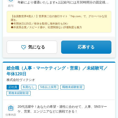
町5-54 グラングリーン大阪パークタワー7階
年齢により優遇いたします※上記給与には月30時間分の固定残業
給与
代月額5万6250円～10万3125円を含み、超過分は別途支給いたし
ます。
【会員数世界4億人！】世界第二位の旅行サイト「Trip.com」で、グローバルな活
躍を。
◆年間休日125日／有休を取得し海外旅行もOK♪
◆外資系企業／スピード感や、社歴関係ない評価制度も魅力
気になる
応募する
総合職（人事・マーケティング・営業）／未経験可／
年休120日
株式会社ヴィクシオ
正社員
転勤なし
5名以上採用
職種未経験歓迎
業種未経験歓迎
20代活躍中！あなたの希望・適性に合わせて、人事、SNSマー
ケ、営業、エンジニアなどに挑戦できる！
仕事内容