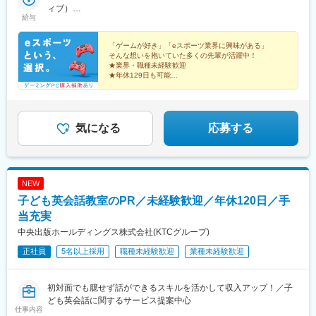
(地下鉄)、天満橋駅、北浜駅(大阪府)、なんば駅(南海線)、四ツ橋
／★勤務地は希望を考慮し決定します。★転勤なし！★U・Iター
ィブ）
駅、四ツ谷駅、新宿三丁目駅、三軒茶屋駅、霞ケ関駅(東京都)、末
給与
駅、花田口駅、撮影所前駅、六地蔵駅(京阪線)、桃山御陵前駅、市
ン歓迎！★5名以上を採用予定！★受動喫煙対策：あり＜東京本社
年収492万円／26歳・主任（月給41万円＋各種手当＋インセンテ
広町駅(東京都)、東京駅、九段下駅、麹町駅、神保町駅、神田駅
民広場駅、三宮・花時計前駅、板宿駅、新井口駅、香椎宮前駅、
＞東京都豊島区東池袋3-7-9 AS ONE東池袋ビル7階＜名古屋支
ィブ）
(東京都)、飯田橋駅、有楽町駅、綾瀬駅、北千住駅、上野御徒町
城下駅(岡山県)、広電本社前駅、天満駅
社＞愛知県名古屋市中村区池町4－60－12 グローバルゲート12F
「ゲームが好き」「eスポーツ業界に興味がある」
駅、蒲田駅、大森駅(東京都)、東銀座駅、日本橋駅(東京都)、三越
そんな想いを抱いていた多くの先輩が活躍中！
＜大阪支社＞大阪府大阪市淀川区西中島4-3-8 新大阪阪神ビル7
前駅、小伝馬町駅、八丁堀駅(東京都)、中野坂上駅、中野駅(東京
★業界・職種未経験歓迎
階＜福岡支社＞福岡県福岡市中央区大名２丁目 9-17 ARISTO大
都)、町田駅、目黒駅、立会川駅、五反田駅、井の頭公園駅、都電
★年休129日も可能
名 3F＜沖縄支社＞沖縄県那覇市久茂地2丁目3-9 8階西
★残業月5h程度
雑司ケ谷駅、赤羽駅、押上駅、錦糸町駅、中目黒駅、大崎駅、鶴
★ゲーミングPC購入補助あり
見小野駅、三ツ沢下町駅、戸部駅、山手駅、井土ケ谷駅、和田町
駅、屏風浦駅、金沢文庫駅、新羽駅、戸塚駅、上永谷駅、鶴ケ峰
駅、瀬谷駅、立場駅、青葉台駅、センター南駅、鹿島田駅、武蔵
気になる
応募する
小杉駅、武蔵溝ノ口駅、生田駅(神奈川県)、鷺沼駅、柿生駅、相模
湖駅、上溝駅、下溝駅、上大岡駅、菊名駅、新横浜駅、日吉駅(神
奈川県)、新高島駅、あざみ野駅、たまプラーザ駅、関内駅、京急
鶴見駅、長津田駅、川崎駅、向ケ丘遊園駅、元住吉駅、橋本駅(神
NEW
奈川県)、本八幡駅(総武線)、新浦安駅、新柏駅、木更津駅、南船
子ども英会話教室のPR／未経験歓迎／年休120日／手
橋駅、浦安駅(千葉県)、国府台駅、京成八幡駅、谷津駅、幸谷駅、
蘇我駅、新千葉駅、京成西船駅、柏駅、実籾駅、スポーツセンタ
当充実
ー駅、誉田駅、検見川浜駅、浦和駅、大宮駅(埼玉県)、熊谷駅、所
中央出版ホールディングス株式会社(KTCグループ)
沢駅、川越駅、川口駅、都島駅、野田阪神駅、桜島駅、阿波座
正社員
5名以上採用
職種未経験歓迎
業種未経験歓迎
駅、朝潮橋駅、津守駅、大阪上本町駅、芦原橋駅、福駅、だいど
う豊里駅、今里駅(地下鉄)、桃谷駅、千林大宮駅、鴫野駅、東天下
茶屋駅、沢ノ町駅、駒川中野駅、西天下茶屋駅、三国駅(大阪府)、
初対面でも臆せず話ができるスキルを活かして収入アップ！／子
横堤駅、住ノ江駅、喜連瓜破駅、大阪梅田駅(阪急線)、堺筋本町
ども英会話に関するサービス提案中心
駅、堺駅、深井駅、石津川駅、栂・美木多駅、新金岡駅、北野田
仕事内容
駅、石橋阪大前駅、大阪城北詰駅、なんば駅(地下鉄)、西大橋駅、