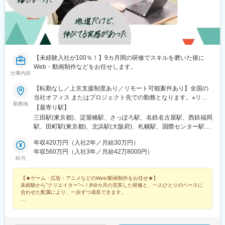
伏見桃山駅、馬堀駅、淀駅、松井山手駅、常盤駅(京都府)、西京極
駅、醍醐駅(京都府)、六地蔵駅(京都市営)、洛西口駅、二条駅、五
条駅(京都市営)、上鳥羽口駅、貴船口駅、桃山駅、大池駅、中埠頭
駅、星の駅、岡本駅(兵庫県)、滝の茶屋駅、湊川公園駅、山陽天満
駅、旧居留地・大丸前駅、三木駅(神戸電鉄線)、本竜野駅、仁川
駅、伊保駅、加太駅(和歌山県)、学園都市駅、春日野道駅(阪神
線)、西代駅、箕谷駅、夢前川駅、中山寺駅、大久保駅(兵庫県)、
【未経験入社が100％！】9カ月間の研修でスキルを磨いた後に
学研奈良登美ケ丘駅、近江八幡駅、草津駅(滋賀県)、石山駅、近江
Web・動画制作などをお任せします。
仕事内容
神宮前駅、南彦根駅、中松江駅、和歌山駅、紀ノ川駅、木太町
駅、新居浜駅、井口駅(広島県)、ししぶ駅、遠賀野駅、花畑駅、宇
【転勤なし／上京支援制度あり／リモート可能案件あり】全国の
美駅、行橋駅、赤間駅、西鉄柳川駅、筑前前原駅、蒲池駅(福岡
当社オフィス またはプロジェクト先での勤務となります。※リモ
県)、飯塚駅、大保駅、笹原駅、瀬高駅、春日原駅、羽犬塚駅、上
勤務地
ートワーク可能案件あり※U/Iターン歓迎（上京支援制度あり）※勤
【最寄り駅】
伊田駅、筑豊中間駅、大牟田駅、甘木駅(西鉄線)、中津駅(大分
務地は希望を考慮して決定します。【当社オフィス】■東京本社〒
三田駅(東京都)、淀屋橋駅、さっぽろ駅、名鉄名古屋駅、西鉄福岡
県)、南大分駅、佐世保駅、諫早駅、幸駅、光の森駅、八代駅、鳥
108-0073東京都港区三田２丁目14-7 ローレル三田6F■大阪支社〒
駅、田町駅(東京都)、北浜駅(大阪府)、札幌駅、国際センター駅、
栖駅、武雄温泉駅、宮崎駅、西都城駅、上塩屋駅、枕崎駅、国分
541-0042大阪府大阪市中央区今橋3-2-14 KPOビル4F■札幌オフィ
天神駅、赤羽橋駅、なにわ橋駅、大通駅、近鉄名古屋駅、赤坂駅
駅(鹿児島県)、香椎駅、今宿駅、次郎丸駅、茶山駅(福岡県)、赤嶺
ス〒060-0004北海道札幌市中央区北四条西4丁目1-7 MMS札幌駅
年収420万円（入社2年／月給30万円）
(福岡県)
駅、てだこ浦西駅、首里駅、中村公園駅、上飯田駅、浄心駅、覚
前ビル1F■名古屋オフィス〒450-0003愛知県名古屋市中村区名駅
年収560万円（入社3年／月給42万8000円）
王山駅、高蔵寺駅、新静岡駅、柳川駅、日赤病院前駅、陸前高砂
給与
南1-11-12 Kinjiro名駅Minamiビル1階■福岡オフィス〒810-0041福
駅、美栄橋駅、静岡駅、由比駅、天神橋筋六丁目駅、高崎駅、八
岡県福岡市中央区大名2丁目6-50 福岡大名ガーデンシティ8F【プ
王子駅、調布駅、西国分寺駅、狭山市駅、青梅駅、阿佐ケ谷駅、
【★ゲーム・広告・アニメなどのWeb/動画制作をお任せ★】
ロジェクト先】■関東／東京・神奈川・埼玉・千葉・茨城・群馬■
水戸駅、男川駅、北参道駅、南方駅(大阪府)、米野駅、西鉄福岡
未経験から"クリエイター”へ！約9カ月の充実した研修と、一人ひとりのペースに
関西／大阪・滋賀・京都・兵庫・奈良・和歌山■東海／愛知・岐
駅、虎ノ門ヒルズ駅、高輪ゲートウェイ駅、赤羽橋駅、汐留駅、
合わせた配属により、一歩ずつ成長できます。
阜・三重・静岡■九州／福岡・佐賀・長崎・熊本・大分・宮崎・鹿
溜池山王駅、浜松町駅、西日暮里駅、代官山駅、西早稲田駅、新
児島※受動喫煙対策：屋内全面禁煙
◎残業月平均5時間でオフも充実
宿御苑前駅、西太子堂駅、桜田門駅、秋葉原駅、二重橋前駅、半
◎編集ソフトの使い方から教えます
蔵門駅、新日本橋駅、水道橋駅、日比谷駅、青井駅、牛田駅(東京