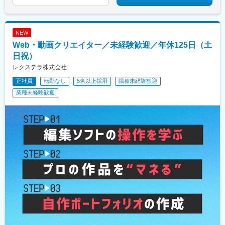
庫県)、姫路駅、西宮北口駅、明石駅、住吉駅(兵庫県・東海道)、
田駅、武蔵小杉駅、武蔵溝ノ口駅、生田駅(神奈川県)、鷺沼駅、柿
尼崎駅(東海道本線)、宝塚駅、新長田駅、西明石駅、今津駅(兵庫
生駅、相模湖駅、上溝駅、下溝駅、上大岡駅、菊名駅、新横浜
県)、垂水駅、甲子園駅、尼崎駅(阪神線)、川西能勢口駅、六甲道
駅、日吉駅(神奈川県)、新高島駅、あざみ野駅、たまプラーザ駅、
駅、芦屋駅(東海道本線)、京都駅、山科駅、烏丸御池駅、四条駅
NEW
関内駅、桜木町駅、京急鶴見駅、長津田駅、海老名駅(相模線)、大
(京都市営)、烏丸駅、京都河原町駅、祇園四条駅、二条駅、出町柳
船駅、茅ケ崎駅、本厚木駅、小田原駅、川崎駅、向ケ丘遊園駅、
Web・動画クリエイター／未経験歓迎／年休125日（土
駅、西院駅(阪急線)、近鉄丹波橋駅、丹波橋駅、桂駅、三条駅(京
元住吉駅、橋本駅(神奈川県)、大和駅(神奈川県)、中央林間駅、藤
日祝）
都府)、西大路駅、桂川駅(京都府)、北大路駅、竹田駅(京都府)、東
沢駅、本八幡駅(総武線)、新浦安駅、新柏駅、木更津駅、南船橋
レクステラ株式会社
福寺駅、長岡京駅、六地蔵駅(京都市営)、今出川駅、京都市役所前
駅、浦安駅(千葉県)、国府台駅、京成八幡駅、谷津駅、幸谷駅、蘇
駅、王寺駅、近鉄奈良駅、学園前駅(奈良県)、大和西大寺駅、生駒
我駅、新千葉駅、京成西船駅、柏駅、実籾駅、スポーツセンター
正社員
転勤なし
5名以上採用
職種未経験歓迎
駅、奈良駅、大和八木駅、草津駅(滋賀県)、南草津駅、石山駅、瀬
駅、誉田駅、検見川浜駅、浦和駅、大宮駅(埼玉県)、熊谷駅、所沢
業種未経験歓迎
田駅(滋賀県)、近江八幡駅、和歌山駅、和歌山市駅、四谷三丁目
駅、川越駅、川口駅、八乙女駅、五橋駅、青葉通一番町駅、都島
駅、西大橋駅、神泉駅、新宿西口駅、要町駅、牛田駅(東京都)、二
駅、野田阪神駅、桜島駅、阿波座駅、朝潮橋駅、津守駅、大阪上
重橋前駅、西早稲田駅、汐留駅、京成上野駅、とうきょうスカイ
本町駅、芦原橋駅、福駅、だいどう豊里駅、今里駅(地下鉄)、桃谷
ツリー駅、蓮沼駅、青井駅、祐天寺駅、不動前駅、代官山駅、西
駅、千林大宮駅、鴫野駅、東天下茶屋駅、沢ノ町駅、駒川中野
日暮里駅(舎人ライナー)、江古田駅、牛込神楽坂駅、麹町駅、大崎
駅、西天下茶屋駅、三国駅(大阪府)、横堤駅、住ノ江駅、喜連瓜破
広小路駅、幡ケ谷駅、御成門駅、新日本橋駅、新御茶ノ水駅、銀
駅、大阪梅田駅(阪急線)、堺筋本町駅、堺駅、深井駅、石津川駅、
座一丁目駅、池ノ上駅、新宿御苑前駅、田原町駅(東京都)、六本木
栂・美木多駅、新金岡駅、北野田駅、石橋阪大前駅、大阪城北詰
一丁目駅、西太子堂駅、宝町駅(東京都)、平和島駅、馬喰町駅、新
駅、なんば駅(地下鉄)、西大橋駅、弁天町駅、北千里駅、曽根駅
宿駅(東京メトロ)、越中島駅、二子新地駅、九品仏駅、亀戸水神
(大阪府)、南摂津駅、大日駅、長堀橋駅、枚方公園駅、高槻駅、り
駅、原宿駅、桜田門駅、日比谷駅、巣鴨駅、外苑前駅、羽田空港
んくうタウン駅、八尾南駅、千里中央駅(北大阪急行)、古川橋駅、
第１・第２ターミナル駅(京急)、大塚駅前駅、虎ノ門ヒルズ駅、芝
伏見桃山駅、馬堀駅、淀駅、松井山手駅、常盤駅(京都府)、西京極
公園駅、春日駅(東京都)、立川南駅、府中本町駅、京王八王子駅、
駅、醍醐駅(京都府)、六地蔵駅(京都市営)、洛西口駅、二条駅、五
布田駅、本川越駅、蒲生駅、北与野駅、中浦和駅、京成千葉駅、
条駅(京都市営)、上鳥羽口駅、貴船口駅、桃山駅、大池駅、中埠頭
新津田沼駅、鬼越駅、東京ディズニーランド・ステーション駅、
駅、星の駅、岡本駅(兵庫県)、滝の茶屋駅、湊川公園駅、山陽天満
東海神駅、幸谷駅、京成幕張本郷駅、新千葉駅、平沼橋駅、新丸
駅、旧居留地・大丸前駅、三木駅(神戸電鉄線)、本竜野駅、仁川