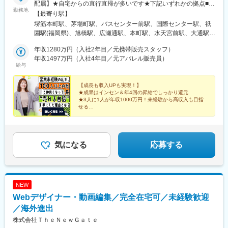
体ではなく事業戦略全体を踏まえた提案ができます。戦略立案だ
配属】★自宅からの直行直帰が多いです★下記いずれかの拠点■大
勤務地
けでなく実行や改善まで携われる点が特徴です。
阪本社大阪市中央区安土町2-3-13 大阪国際ビルディング5F※営業
【最寄り駅】
■求人魅力
先は京都府、兵庫県、奈良県、和歌山県などを含む関西一円■関東
堺筋本町駅、茅場町駅、バスセンター前駅、国際センター駅、祇
・Web制作ではなく経営課題の整理や戦略策定など最上流工程に
支店東京都中央区新川1-17-25 KDX東茅場町三洋ビル2F※営業先は
園駅(福岡県)、旭橋駅、広瀬通駅、本町駅、水天宮前駅、大通駅、
挑戦できます。
神奈川県、埼玉県、千葉県、茨城県、栃木県などを含む関東一円■
近鉄名古屋駅、櫛田神社前駅、県庁前駅(沖縄県)、青葉通一番町
・大手BtoB企業を中心に多様な業界案件へ携われ、提案力やコン
札幌オフィス北海道札幌市中央区南一条東1丁目3番 パークイース
年収1280万円（入社2年目／元携帯販売スタッフ）
駅、八丁堀駅(東京都)、西４丁目駅、名鉄名古屋駅、博多駅、壺川
サルティング力を磨けます。
ト札幌ビル8F■中部支店愛知県名古屋市中村区名駅3丁目22-8 大
年収1497万円（入社4年目／元アパレル販売員）
駅、あおば通駅
給与
・戦略提案からプロジェクト推進、公開後改善まで一気通貫で担
東海ビル2※営業先は三重県、静岡県、長野県、岐阜県などを含む
当でき、PM経験をさらに上流へ発展させられます。
中部一円■九州支店福岡県福岡市博多区祇園町4-2 博多祇園
BLDG.2F※営業先は熊本県、長崎県、広島県、山口県などを含む
【成長も収入UPも実現！】
★成果はインセン＆年4回の昇給でしっかり還元
変更の範囲：会社の定める業務
九州中国一円■沖縄オフィス沖縄県那覇市泉崎1-10-18
★3人に1人が年収1000万円！未経験から高収入も目指
M.BALANCE那覇泉崎8F■宮城オフィス10/19(月)オープン予定宮
せる
城県仙台市青葉区中央2-8-13 大和証券仙台ビル8F※営業先は青森
★座学・OJT研修＋メンター制度で基礎から学べる
★最短3カ月で昇進可！頑張りがすぐ評価される社風
県、岩手県、秋田県、山形県、福島県などを含む東北一円
気になる
応募する
NEW
Webデザイナー・動画編集／完全在宅可／未経験歓迎
／海外進出
株式会社ＴｈｅＮｅｗＧａｔｅ