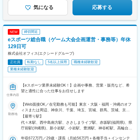
都)、上野広小路駅、蓮沼駅、平和島駅、銀座駅、馬喰横山駅、宝
気になる
応募する
町駅(東京都)、新中野駅、大崎広小路駅、吉祥寺駅、池袋駅、赤羽
岩淵駅、とうきょうスカイツリー駅、住吉駅(東京都)、祐天寺駅、
国道駅、平沼橋駅、蒔田駅、新杉田駅、センター北駅、宮前平
駅、高島町駅、伊勢佐木長者町駅、桜木町駅、鶴見駅、北茅ケ崎
駅、京急川崎駅、登戸駅、本八幡駅(都営線)、市川駅、千葉駅、西
締切間近
NEW
船橋駅、本川越駅、野江内代駅、海老江駅、西長堀駅、谷町九丁
eスポーツ総合職（ゲーム大会企画運営・事務等）年休
目駅、ＪＲ難波駅、新深江駅、千林駅、松虫駅、住吉東駅、今川
129日可
駅(大阪府)、天下茶屋駅、今福鶴見駅、安立町駅、出戸駅、中崎町
駅、谷町四丁目駅、大阪天満宮駅、本町駅、大阪難波駅、大小路
株式会社オフィス(エクシードグループ)
駅、心斎橋駅、高槻市駅、千里中央駅(大阪モノレール)、鳴滝駅、
正社員
転勤なし
5名以上採用
職種未経験歓迎
六地蔵駅(奈良線)、二条城前駅、観月橋駅、南公園駅、摂津本山
業種未経験歓迎
駅、湊川駅、神戸三宮駅(阪急・神戸高速)、春日野道駅(阪急線)、
新長田駅、中山観音駅、紀伊中ノ島駅、商工センター入口駅、聖
マリア病院前駅、東中間駅、佐世保中央駅、西鉄香椎駅、金山駅
【eスポーツ業界未経験OK！】企画や事務、営業・販売など、希
(福岡県)、中村日赤駅、本山駅(愛知県)、西川緑道公園駅、鷹野橋
望と適性に合った仕事をお任せします
駅、松屋町駅、京王八王子駅、布田駅、南阿佐ケ谷駅、南新宿
仕事内容
駅、新大阪駅、名鉄名古屋駅、天神駅、旭橋駅、六本木一丁目
駅、泉岳寺駅、御成門駅、内幸町駅、赤坂見附駅、西日暮里駅(舎
【Web面接OK／在宅勤務も可能】東京・大阪・福岡・沖縄のオフ
人ライナー)、下落合駅、東新宿駅、虎ノ門駅、岩本町駅、京橋駅
ィスまたは周辺、神奈川、千葉、埼玉、宮城、群馬、茨城、京
勤務地
(東京都)、京成関屋駅、御徒町駅、大森海岸駅、銀座一丁目駅、茅
都、兵庫、奈良、滋賀、和歌山、愛知、三重、岐阜、静岡、香
【最寄り駅】
場町駅、馬喰町駅、東池袋駅、曳舟駅、西横浜駅、横浜駅、日本
川、愛媛、広島、岡山、福岡、佐賀、長崎、熊本、大分、宮崎、
代々木駅、西中島南方駅、ささしまライブ駅、赤坂駅(福岡県)、県
大通り駅、馬車道駅、市川真間駅、鬼越駅、京成千葉駅、川越市
鹿児島、沖縄の各勤務先★全国から応募可能！★関東・関西のみ
庁前駅(沖縄県)、新小岩駅、小岩駅、豊洲駅、神谷町駅、高輪台
駅、野田駅(阪神線)、四天王寺前夕陽ケ丘駅、大国町駅、森小路
「引越し支援制度」あり！県外から入社される、あなたをサポー
駅、芝公園駅、新橋駅、赤坂駅(東京都)、大門駅(東京都)、日暮里
駅、昭和町駅(大阪府)、針中野駅、花園町駅、細井川駅、梅田駅
ト！お住まい問わず、ご応募いただけます◎＼＼積極採用中！／
年収672万円／29歳・課長（月給56万円＋各種手当＋インセンテ
駅(舎人ライナー)、三鷹駅、恵比寿駅、広尾駅、渋谷駅、高田馬場