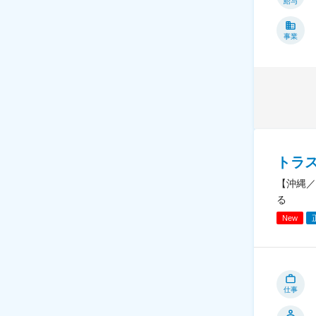
給与
事業
トラ
【沖縄／
る
New
仕事