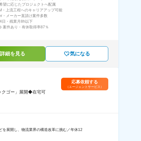
希望に応じたプロジェクトへ配属
PM・上流工程へのキャリアアップ可能
Ier・メーカー直請け案件多数
24日・残業月8h以下
ト案件あり・有休取得率87％
詳細を見る
気になる
応募依頼する
（エージェントサービス）
ックゴー」展開◆在宅可
どを展開し、物流業界の構造改革に挑む／年休12