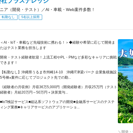
会社プラスナレッジ
ジニア（開発・テスト）／AI・車載・Web案件多数！
転勤なし
5名以上採用
＜AI・IoT・車載など先端技術に携わる！＞◆経験や希望に応じて開発ま
たはテスト業務を担当します
開発・テスト経験者歓迎！上流工程やPL・PMなど多彩なキャリアに挑戦
できます！
【転勤なし】沖縄県うるま市州崎14-10 沖縄IT津梁パーク 企業集積施設
5号棟※案件に応じてプロジェクト先での勤...
《経験者の月収例》月収36万5,000円（開発経験者）月収25万円（テスト
経験者）月給20万円～50万円＋決算賞与...
■IoT検証サービス■組込系ソフトウェアの開発■金融系サービスのテステ
ィング業務■キャリアサービスのアプリケーショ...
＼開発・