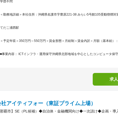
学歴不問
＜勤務地詳細＞本社住所：沖縄県名護市字豊原221-38 みらい5号館105受動喫煙対
てだこ浦西駅
＜予定年収＞350万円～550万円＜賃金形態＞月給制＜賃金内訳＞月額（基本給）：210,0
■事業内容： ICTインフラ・運用保守沖縄県北部地域を中心としたコンピュータ保守
求人
会社アイティフォー（東証プライム上場）
那覇市】SE（PL候補）◆自治体・金融機関向け◆一次請け◆企画・導