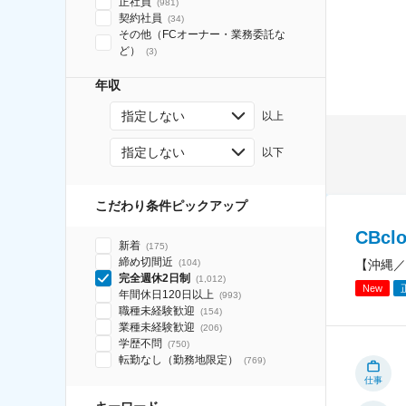
正社員
(
981
)
契約社員
(
34
)
その他（FCオーナー・業務委託な
ど）
(
3
)
年収
指定しない
以上
指定しない
以下
こだわり条件ピックアップ
CBc
新着
(
175
)
締め切間近
【沖縄／
(
104
)
完全週休2日制
(
1,012
)
New
年間休日120日以上
(
993
)
職種未経験歓迎
(
154
)
業種未経験歓迎
(
206
)
学歴不問
(
750
)
転勤なし（勤務地限定）
(
769
)
仕事