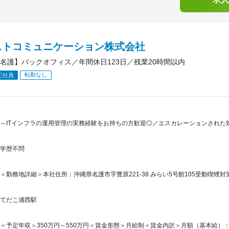
ストコミュニケーション株式会社
名護】バックオフィス／年間休日123日／残業20時間以内
転勤なし
正社員
～ITインフラの運用管理の実務経験をお持ちの方歓迎◎／エスカレーションされた
学歴不問
＜勤務地詳細＞本社住所：沖縄県名護市字豊原221-38 みらい5号館105受動喫煙対
てだこ浦西駅
＜予定年収＞350万円～550万円＜賃金形態＞月給制＜賃金内訳＞月額（基本給）：210,0