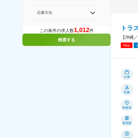
応募方法
トラ
1,012
この条件の求人数
件
【沖縄／
検索する
New
仕事
対象
勤務地
最寄駅