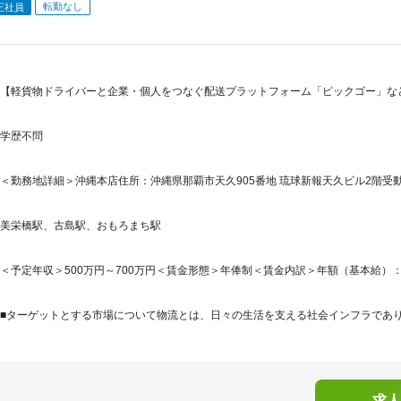
転勤なし
正社員
【軽貨物ドライバーと企業・個人をつなぐ配送プラットフォーム「ピックゴー」な
学歴不問
＜勤務地詳細＞沖縄本店住所：沖縄県那覇市天久905番地 琉球新報天久ビル2階受動
美栄橋駅、古島駅、おもろまち駅
＜予定年収＞500万円～700万円＜賃金形態＞年俸制＜賃金内訳＞年額（基本給）：3,699,
■ターゲットとする市場について物流とは、日々の生活を支える社会インフラでありダ
求人