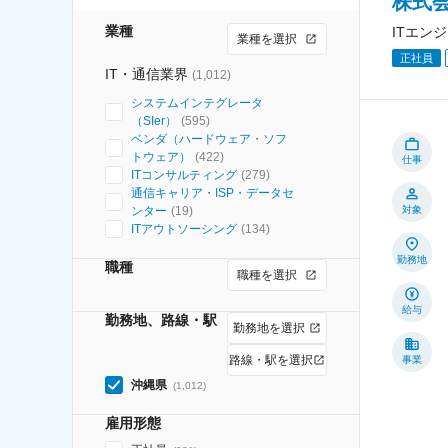
株式
業種
ITエン
業種を選択
正社員
IT・通信業界
(
1,012
)
システムインテグレータ
（SIer）
(
595
)
ベンダ（ハードウェア・ソフ
トウェア）
(
422
)
仕事
ITコンサルティング
(
279
)
通信キャリア・ISP・データセ
ンター
(
19
)
対象
ITアウトソーシング
(
134
)
勤務地
職種
職種を選択
給与
勤務地、路線・駅
勤務地を選択
路線・駅を選択
事業
沖縄県
(
1,012
)
雇用形態