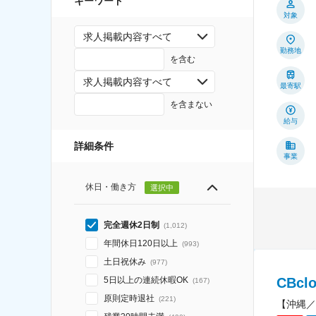
キーワード
対象
求人掲載内容すべて
勤務地
を含む
求人掲載内容すべて
最寄駅
を含まない
給与
詳細条件
事業
休日・働き方
選択中
完全週休2日制
(
1,012
)
年間休日120日以上
(
993
)
土日祝休み
(
977
)
CBc
5日以上の連続休暇OK
(
167
)
原則定時退社
(
221
)
【沖縄／