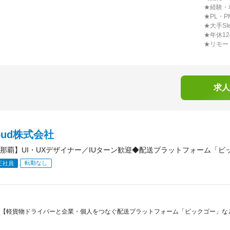
★経験・
★PL・
★大手S
★年休1
★リモー
求人
loud株式会社
那覇】UI・UXデザイナー／IUターン歓迎◆配送プラットフォーム「ピ
転勤なし
正社員
【軽貨物ドライバーと企業・個人をつなぐ配送プラットフォーム「ピックゴー」な