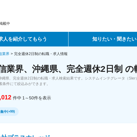
掲載中
求人を紹介してもらう
知りたい・聞きたい
ントサービス
転職ノウハウ
通信業界
完全週休2日制の転職・求人情報
通信業界、沖縄県、完全週休2日制 
サービス
データで見る転職
、沖縄県、完全週休2日制の転職・求人検索結果です。システムインテグレータ（SIe
ーエージェントサービス
コラム・インタビュー
索条件にて絞込みができます。
,012
件中
1～50
件
を表示
転職Q&A
(
+99
)
募集中