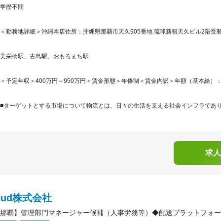
学歴不問
＜勤務地詳細＞沖縄本店住所：沖縄県那覇市天久905番地 琉球新報天久ビル2階受動
美栄橋駅、古島駅、おもろまち駅
＜予定年収＞400万円～950万円＜賃金形態＞年俸制＜賃金内訳＞年額（基本給）：2,959,
■ターゲットとする市場について物流とは、日々の生活を支える社会インフラでありダ
求人
loud株式会社
那覇】管理部門マネージャー候補（人事労務等）◆配送プラットフォー