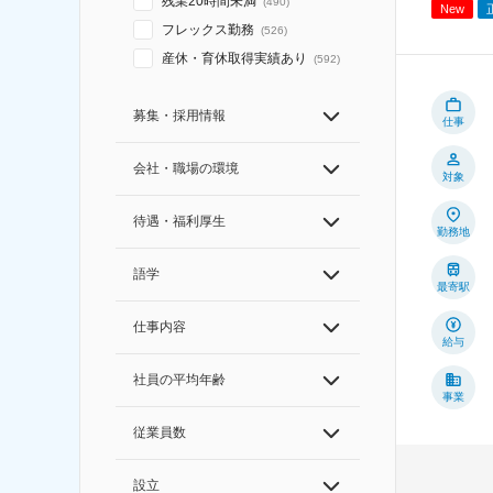
残業20時間未満
(
490
)
New
フレックス勤務
(
526
)
産休・育休取得実績あり
(
592
)
募集・採用情報
仕事
会社・職場の環境
対象
待遇・福利厚生
勤務地
語学
最寄駅
仕事内容
給与
社員の平均年齢
事業
従業員数
設立