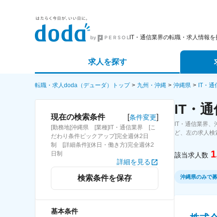
IT・通信業界の転職・求人情報を
求人を探す
詳細条件から探す
エージェ
転職・求人doda（デューダ）トップ
九州・沖縄
沖縄県
IT・
IT・
新着求人から探す
スカウト
[
]
現在の検索条件
条件変更
IT・通信業界
[勤務地]沖縄県 [業種]IT・通信業界 [こ
求人特集から探す
パートナ
ど、左の求人検
だわり条件ピックアップ]完全週休2日
制 [詳細条件](休日・働き方)完全週休2
1
日制
該当求人数
詳細を見る
沖縄県のみで
検索条件を保存
基本条件