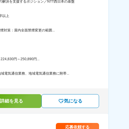
解決を支援するポジション／NTT西日本の基盤
卒以上
煙対策：屋内全面禁煙変更の範囲...
30円～250,890円...
電気通信業務、地域電気通信業務に附帯...
詳細を見る
気になる
応募依頼する