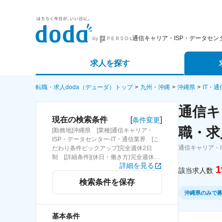
通信キャリア・ISP・データセ
求人を探す
詳細条件から探す
エージェ
転職・求人doda（デューダ）トップ
九州・沖縄
沖縄県
IT・
通信キ
新着求人から探す
スカウト
[
]
現在の検索条件
条件変更
職・求
[勤務地]沖縄県 [業種]通信キャリア・
求人特集から探す
パートナ
ISP・データセンター-IT・通信業界 [こ
通信キャリア・
だわり条件ピックアップ]完全週休2日
制 [詳細条件](休日・働き方)完全週休2
詳細を見る
日制
1
該当求人数
検索条件を保存
沖縄県のみで
基本条件