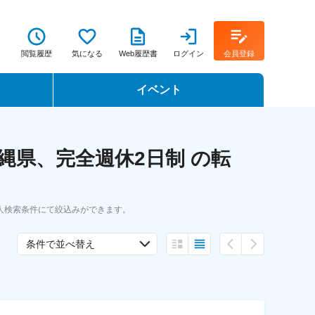
閲覧履歴
気になる
Web履歴書
ログイン
会員登録
イベント
転職イベント・転職セミナー
縄県、完全週休2日制 の転
転職フェア
転職セミナー動画
人検索条件にて絞込みができます。
条件で並べ替え