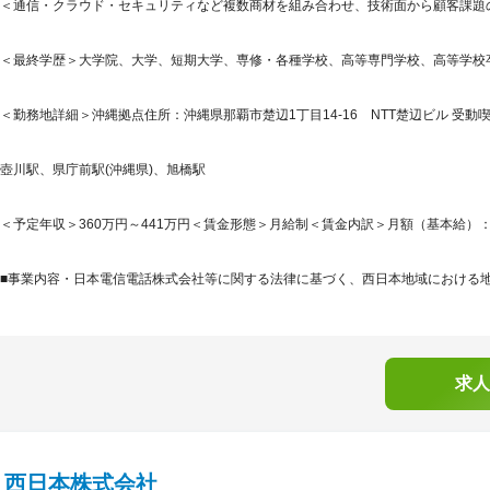
＜通信・クラウド・セキュリティなど複数商材を組み合わせ、技術面から顧客課題の
＜最終学歴＞大学院、大学、短期大学、専修・各種学校、高等専門学校、高等学校
＜勤務地詳細＞沖縄拠点住所：沖縄県那覇市楚辺1丁目14-16 NTT楚辺ビル 受動喫
壺川駅、県庁前駅(沖縄県)、旭橋駅
＜予定年収＞360万円～441万円＜賃金形態＞月給制＜賃金内訳＞月額（基本給）：224,8
■事業内容・日本電信電話株式会社等に関する法律に基づく、西日本地域における地域
求人
Ｔ西日本株式会社