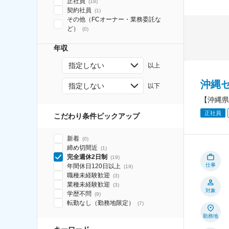
正社員
(
18
)
契約社員
(
1
)
その他（FCオーナー・業務委託な
ど）
(
0
)
年収
指定しない
以上
沖縄
指定しない
以下
【沖縄県
正社員
こだわり条件ピックアップ
新着
(
0
)
締め切間近
(
1
)
完全週休2日制
(
19
)
仕事
年間休日120日以上
(
19
)
職種未経験歓迎
(
3
)
業種未経験歓迎
(
3
)
対象
学歴不問
(
9
)
転勤なし（勤務地限定）
(
7
)
勤務地