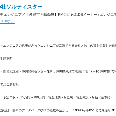
会社ソルティスター
発エンジニア／【沖縄市＊転勤無】PM◇組込みDBメーカー※エンジニ
転勤なし
～エンジニアの代表が創ったエンジニアが活躍できる会社／数々の賞を受賞した自
学歴不問
＜勤務地詳細＞沖縄開発センター住所：沖縄県沖縄市泡瀬3丁目47－10 沖縄市ITワー
てだこ浦西駅
＜予定年収＞535万円～900万円＜賃金形態＞月給制＜賃金内訳＞月額（基本給）：370,0
当社は、長年のデータベース技術の経験を活かし、RDBMSからKVSまで最適なDB