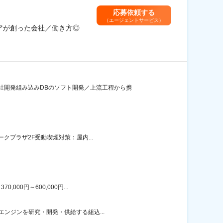
応募依頼する
（エージェントサービス）
アが創った会社／働き方◎
社開発組み込みDBのソフト開発／上流工程から携
クプラザ2F受動喫煙対策：屋内...
00円～600,000円...
エンジンを研究・開発・供給する組込...