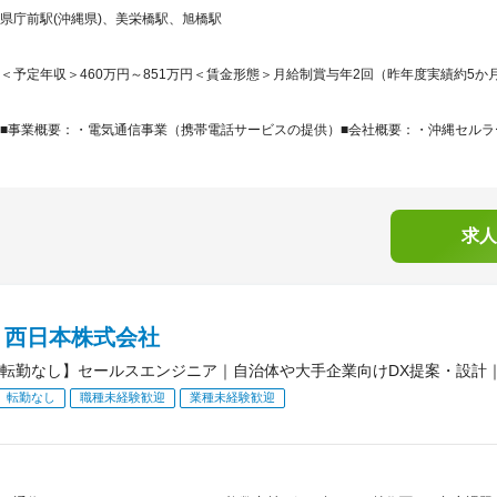
県庁前駅(沖縄県)、美栄橋駅、旭橋駅
＜予定年収＞460万円～851万円＜賃金形態＞月給制賞与年2回（昨年度実績約5か月
■事業概要：・電気通信事業（携帯電話サービスの提供）■会社概要：・沖縄セルラー電
求人
Ｔ西日本株式会社
転勤なし】セールスエンジニア｜自治体や大手企業向けDX提案・設計
転勤なし
職種未経験歓迎
業種未経験歓迎