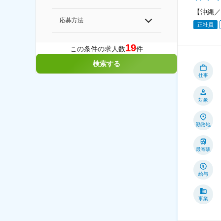
【沖縄／
応募方法
正社員
19
この条件の求人数
件
検索する
仕事
対象
勤務地
最寄駅
給与
事業