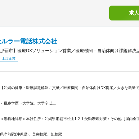
求人
セルラー電話株式会社
那覇市】医療DXソリューション営業／医療機関・自治体向け課題解決
上場企業
【沖縄の健康・医療課題解決に貢献／医療機関・自治体向けDX提案／大きな裁量で
＜最終学歴＞大学院、大学卒以上
＜勤務地詳細＞本社住所：沖縄県那覇市松山1-2-1 受動喫煙対策：その他（屋内全面
県庁前駅(沖縄県)、美栄橋駅、旭橋駅