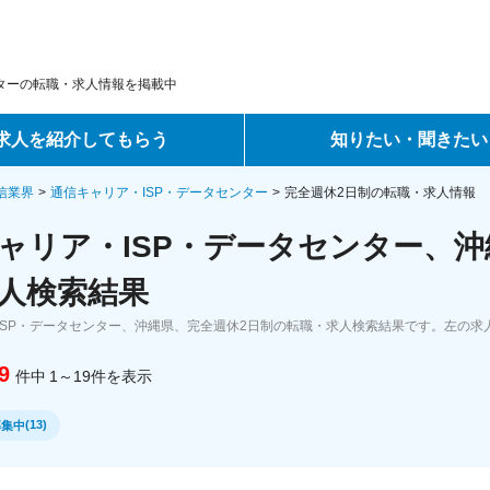
ンターの転職・求人情報を掲載中
求人を紹介してもらう
知りたい・聞きたい
ントサービス
転職ノウハウ
通信業界
通信キャリア・ISP・データセンター
完全週休2日制の転職・求人情報
ャリア・ISP・データセンター、沖
サービス
データで見る転職
人検索結果
ーエージェントサービス
コラム・インタビュー
ISP・データセンター、沖縄県、完全週休2日制の転職・求人検索結果です。左の求
転職Q&A
9
件中
1～19
件
を表示
(
13
)
募集中