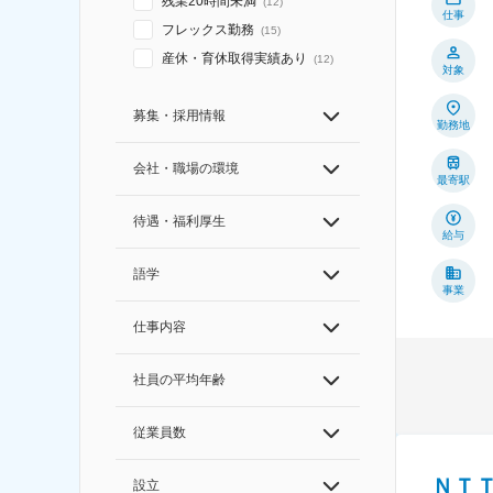
残業20時間未満
(
12
)
仕事
フレックス勤務
(
15
)
産休・育休取得実績あり
(
12
)
対象
募集・採用情報
勤務地
会社・職場の環境
最寄駅
待遇・福利厚生
給与
語学
事業
仕事内容
社員の平均年齢
従業員数
ＮＴ
設立