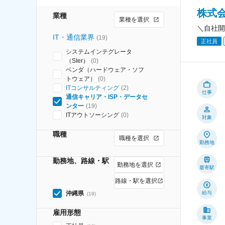
株式
業種
業種を選択
＼自社開
IT・通信業界
(
19
)
正社員
システムインテグレータ
（SIer）
(
0
)
ベンダ（ハードウェア・ソフ
トウェア）
(
0
)
ITコンサルティング
(
2
)
仕事
通信キャリア・ISP・データセ
ンター
(
19
)
ITアウトソーシング
(
0
)
対象
職種
職種を選択
勤務地
勤務地、路線・駅
勤務地を選択
最寄駅
路線・駅を選択
沖縄県
給与
(
19
)
雇用形態
事業