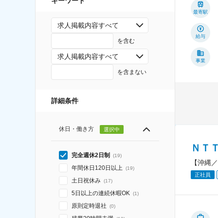
キーワード
最寄駅
求人掲載内容すべて
給与
を含む
求人掲載内容すべて
事業
を含まない
詳細条件
休日・働き方
選択中
ＮＴ
完全週休2日制
(
19
)
【沖縄／
年間休日120日以上
(
19
)
正社員
土日祝休み
(
17
)
5日以上の連続休暇OK
(
1
)
原則定時退社
(
0
)