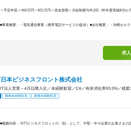
＜予定年収＞460万円～851万円＜賃金形態＞月給制賞与年2回（昨年度実績約5か月
■事業概要：・電気通信事業（携帯電話サービスの提供）■会社概要：・沖縄セルラー電
求人
T西日本ビジネスフロント株式会社
IT法人営業～4月以降入社／未経験歓迎／CA／有休消化率93.0%／残業1
職種未経験歓迎
業種未経験歓迎
■職務内容： NTTビジネスフロントの「顔」として、中堅・中小企業のお客さま