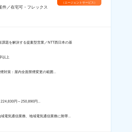
（エージェントサービス）
期案件／在宅可・フレックス
客課題を解決する提案型営業／NTT西日本の基
卒以上
煙対策：屋内全面禁煙変更の範囲...
30円～250,890円...
電気通信業務、地域電気通信業務に附帯...