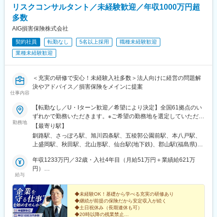
駅、旦過駅、市役所駅(長崎県)、水道町駅、加治屋町駅、旭橋駅、
リスクコンサルタント／未経験歓迎／年収1000万円超
大通駅、千代台駅、青葉通一番町駅、麻布十番駅、富山駅、福井
多数
駅、第一通り駅、東八町駅、梅田駅(地下鉄)、天王寺駅、三ノ宮
駅、清輝橋駅、県庁前駅(広島県)、高松駅(香川県)、はりまや橋
AIG損害保険株式会社
駅、松山市駅、天神駅、小倉駅(福岡県)、めがね橋駅、通町筋駅、
契約社員
転勤なし
5名以上採用
職種未経験歓迎
甲東中学校前駅、美栄橋駅
業種未経験歓迎
＜充実の研修で安心！未経験入社多数＞法人向けに経営の問題解
決やアドバイス／損害保険をメインに提案
仕事内容
【転勤なし／U・Iターン歓迎／希望により決定】全国61拠点のい
ずれかで勤務いただきます。※ご希望の勤務地を選定していただけ
勤務地
ます。※現住所と希望勤務地が異なる場合、面接は現住所の近くで
【最寄り駅】
行うことも可能です。★受動喫煙対策：敷地内喫煙可能場所あり
釧路駅、さっぽろ駅、旭川四条駅、五稜郭公園前駅、本八戸駅、
（勤務先に応じて変動の可能性あり）
上盛岡駅、秋田駅、北山形駅、仙台駅(地下鉄)、郡山駅(福島県)、
神谷町駅、錦糸町駅、八王子駅、新横浜駅、藤沢駅、本厚木駅、
年収1233万円／32歳・入社4年目（月給51万円＋業績給621万
水戸駅、つくば駅、東武宇都宮駅、前橋駅、大宮駅(埼玉県)、海浜
円）
幕張駅、甲府駅、松本駅、新潟駅、インテック本社前駅、北鉄金
給与
年収758万円／34歳・入社3年目（月給36万円＋業績給326万円）
沢駅、福井城址大名町駅、矢場町駅、静岡駅、浜松駅、名鉄岐阜
駅、豊橋公園前駅、津新町駅、大阪梅田駅(阪急線)、大阪阿部野橋
◆未経験OK！基礎から学べる充実の研修あり
駅、草津駅(滋賀県)、丹波口駅、三宮駅(神戸新交通)、姫路駅、新
◆継続が前提の保険だから安定収入が続く
大宮駅、和歌山駅、東中央町駅、紙屋町東駅、徳山駅、鳥取駅、
◆土日祝休み（長期連休も可）
松江駅、片原町駅(香川県)、蓮池町通駅、阿波富田駅、市役所前駅
◆20時以降の残業禁止