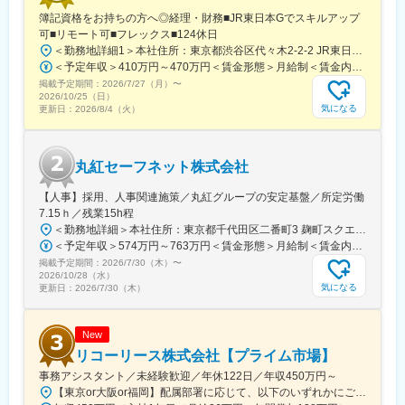
フレックスタイム制・在宅勤務制度・年間休日120日以上・豊富
簿記資格をお持ちの方へ◎経理・財務■JR東日本Gでスキルアップ
な休暇制度・福利厚生施設利用可など、働きやすい環境が整って
可■リモート可■フレックス■124休日
います。
＜勤務地詳細1＞本社住所：東京都渋谷区代々木2-2-2 JR東日本本社ビル9階受動喫煙対策：屋内全面禁煙＜勤務地詳細2＞東京都内オフィス住所：東京都23区内 受動喫煙対策：屋内全面禁煙変更の範囲：会社の定める事業所（リモートワーク含む）
年次有給休暇取得率 81.8％(2024年実績)と休暇取得しやすい風
＜予定年収＞410万円～470万円＜賃金形態＞月給制＜賃金内訳＞月額（基本給）：240,000円～250,000円＜月給＞240,000円～250,000円＜昇給有無＞有＜残業手当＞有＜給与補足＞※想定年収には残業月20Hも含めています■昇給：年1回■賞与：年2回(合計3.0ヶ月程度)※総合職：計6.0ヶ月程度■モデル年収総合職（課長）900万円総合職（マネージャー）630万円総合職（主任）520万円エリア（課員）410万円賃金はあくまでも目安の金額であり、選考を通じて上下する可能性があります。月給(月額)は固定手当を含めた表記です。
土。
掲載予定期間：
その他年次有給休暇とは別に当社独自で取り扱う「ストック休
2026/7/27（月）
〜
2026/10/25（日）
暇」を設けており、通算60日を限度にストック可能です。
気になる
更新日：
2026/8/4（火）
全社月平均26.4時間/2024年実績 ※所定労働時間7時間として算
出
丸紅セーフネット株式会社
■企業の特徴/魅力
「『生きる』を創るリーディングカンパニー」として、社員の成
【人事】採用、人事関連施策／丸紅グループの安定基盤／所定労働
長と健康を重視。多様な働き方とキャリア支援が特徴です。
7.15ｈ／残業15h程
＜勤務地詳細＞本社住所：東京都千代田区二番町3 麹町スクエア3F勤務地最寄駅：東京メトロ有楽町線／麹町駅受動喫煙対策：敷地内全面禁煙変更の範囲：会社の定める事業所（リモートワーク含む）
変更の範囲：会社の定める業務
＜予定年収＞574万円～763万円＜賃金形態＞月給制＜賃金内訳＞月額（基本給）：285,000円～379,000円＜月給＞285,000円～379,000円＜昇給有無＞有＜残業手当＞有＜給与補足＞【賞与】（'26年度実績）6.6か月分支給【モデル年収例】622万円 入社5年目 (月給30万9千円＋賞与+月残業15時間)賃金はあくまでも目安の金額であり、選考を通じて上下する可能性があります。月給(月額)は固定手当を含めた表記です。
掲載予定期間：
2026/7/30（木）
〜
2026/10/28（水）
気になる
更新日：
2026/7/30（木）
New
リコーリース株式会社【プライム市場】
事務アシスタント／未経験歓迎／年休122日／年収450万円～
【東京or大阪or福岡】配属部署に応じて、以下のいずれかにご勤務いただきます。初期配属地は、ご希望の地域に配属いたします。■本社東京都港区東新橋1-5-2 汐留シティセンター19F☆JR・地下鉄各線 新橋駅より徒歩1分☆都営地下鉄大江戸線 汐留駅より徒歩1分■豊洲事業所東京都江東区東雲1-7-12 KDX豊洲グランスクエア7F☆東京メトロ有楽町線・ゆりかもめ 豊洲駅 徒歩12分☆りんかい線 東雲駅 徒歩12分※豊洲駅より「KDXグランスクエア行き無料シャトルバス」が運行しています。■関西支社大阪府大阪市北区堂島浜2-2-28 堂島アクシスビル12F☆地下鉄四ツ橋線・西梅田駅より徒歩10分・肥後橋駅 徒歩7分☆JR大阪駅 徒歩15分■九州支社福岡県福岡市博多区博多駅東2-10-35 博多プライムイースト3F☆JR博多駅より徒歩7分※受動喫煙対策有（屋内全面禁煙）