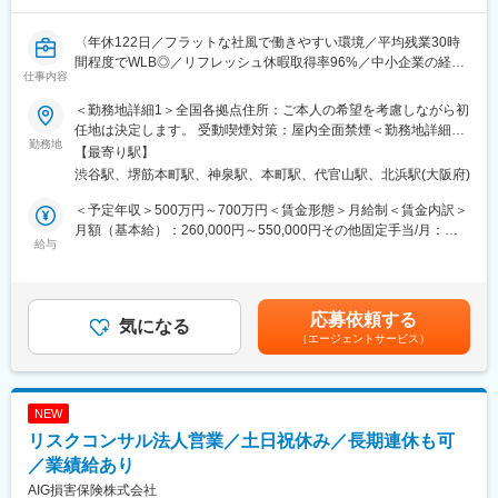
金融のプロと対等に話せる知識（財務、税務、他金融商品知識な
ど）、経営者相手に話せるプレゼン力、提案力、代理店経営を支
〈年休122日／フラットな社風で働きやすい環境／平均残業30時
えるコンサルティング力を身に着けて頂くことが可能です。
間程度でWLB◎／リフレッシュ休暇取得率96%／中小企業の経営
仕事内容
支援に携われます／産休育休取得率100%〉
■働き方：総合職としての採用で、安定的な就業が可能です。また
「社員が幸せでないといい仕事はできない」という考えのもと、
＜勤務地詳細1＞全国各拠点住所：ご本人の希望を考慮しながら初
■業務内容：※生命保険の直接販売は行いません。
土日対応なし、最大2週間のリフレッシュ休暇取得率96％、残業
任地は決定します。 受動喫煙対策：屋内全面禁煙＜勤務地詳細2
代理店営業は、代理店とのパートナーシップを構築し、保険をは
勤務地
時間削減（19時までの絶対退社）、フレックス制度、在宅勤務制
＞本社住所：東京都渋谷区渋谷2-24-12 渋谷スクランブルスクエ
【最寄り駅】
じめ法務・財務・資産運用など幅広い専門知識と分析力をを基に
度等を導入し、働き方改革を実現しています。
ア44F勤務地最寄駅：山手線／渋谷駅受動喫煙対策：屋内全面禁
渋谷駅、堺筋本町駅、神泉駅、本町駅、代官山駅、北浜駅(大阪府)
代理店経営サポート・コンサルティングを行います。
煙＜勤務地詳細3＞大阪営業部住所：大阪府大阪市中央区安土町2-
■キャリアパス：将来的に営業部長、エリア統括部長はもちろん、
3-13 大阪国際ビル7Ｆ勤務地最寄駅：各線／堺筋本町駅受動喫煙
＜予定年収＞500万円～700万円＜賃金形態＞月給制＜賃金内訳＞
（1）代理店を通じた生命保険による法人向けコンサルティングサ
人事・マーケティング・企画系の本社部門など様々なキャリアパ
対策：屋内全面禁煙変更の範囲：会社の定める事業所（リモート
月額（基本給）：260,000円～550,000円その他固定手当/月：
ービスの提供：代理店に対して、中小企業の経営者が抱える、資
給与
スの可能性があります。ただし、部署によっては英語力が必須の
ワーク含む）
45,000円＜月給＞305,000円～595,000円＜昇給有無＞有＜残業手
金繰り・節税・事業承継等の悩みに応える企業保険を設計し、提
部署もありますので、英語が話せると非常にチャンスが拡がりま
当＞有＜給与補足＞営業手当あり昇給：年1回（4月）定期賞与
案します。
す。
（非管理職のみ）：年2回（6月･12月）業績決算賞与：年1回（3
（2）代理店に対する実践的営業サポート：代理店の営業同行
月）賃金はあくまでも目安の金額であり、選考を通じて上下する
応募依頼する
（例：銀行の支店長に同行し、経営者に保険の提案営業を行うな
気になる
■教育体制：
可能性があります。月給(月額)は固定手当を含めた表記です。
（エージェントサービス）
ど）、代理店への経営・営業コンサルティング
入社後、配属先の営業部に関係なく本社にて3週間の対面研修があ
ります。
■当社の代理店について：
その後は、先輩社員1名が専属で1年間丁寧にサポート。定期的に
税理士・公認会計士事務所、プロ保険代理店、銀行、証券会社な
研修を実施し理解を深められる環境が整っています。
NEW
ど中小企業のオーナーとやりとりする金融のプロフェッショナル
リスクコンサル法人営業／土日祝休み／長期連休も可
が代理店となって当社の保険商品を販売します。
変更の範囲：会社の定める業務
1人当たり、首都圏は30件程度、地方40件程度担当いただきま
／業績給あり
す。
AIG損害保険株式会社