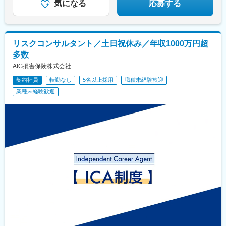
駅、京王八王子駅、金手駅、西松本駅、富山駅北駅、仁愛女子高
気になる
応募する
校駅、上前津駅、新静岡駅、新浜松駅、札木駅、大阪駅、天王寺
駅前駅、四条大宮駅、神戸三宮駅(阪神)、山陽姫路駅、大雲寺前
駅、立町駅、高松築港駅、高知橋駅、県庁前駅(愛媛県)、西鉄福岡
駅、旦過駅、市役所駅(長崎県)、水道町駅、加治屋町駅、旭橋駅、
リスクコンサルタント／土日祝休み／年収1000万円超
大通駅、千代台駅、青葉通一番町駅、麻布十番駅、富山駅、福井
多数
駅、第一通り駅、東八町駅、梅田駅(地下鉄)、天王寺駅、三ノ宮
駅、清輝橋駅、県庁前駅(広島県)、高松駅(香川県)、はりまや橋
AIG損害保険株式会社
駅、松山市駅、天神駅、小倉駅(福岡県)、めがね橋駅、通町筋駅、
契約社員
転勤なし
5名以上採用
職種未経験歓迎
甲東中学校前駅、美栄橋駅
業種未経験歓迎