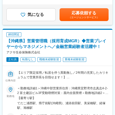
評価と報酬は連動しており、「業績貢献評価」は短期業績賞与、
与補足＞■手当詳細：・初動期手当 1ヵ月目～12ヵ月目
面談
「行動評価」は給与改定に反映されます。
140,000円（固定）・業務制限手当： 3ヶ月目以降業績に応じた
16:00/業務終了
賞与は年に3回あり、6月、12月賞与は固定ですが、3月の短期業
業務制限手当（成績連動）を支給 ※最低保証なし・分配後手数
応募依頼する
※あくまで一例。自分のペースで調整できます。
気になる
績賞与は全社業績と個人業績で変動します。
料 2ヵ月目以降業績に応じた分配後手数料（成績連動）を支給■
（エージェントサービス）
賞与の総支給月数は、およそ7.2～8.5か月となります。
就業開始時の想定年収：327万円賃金はあくまでも目安の金額で
◆提案しやすい理由
あり、選考を通じて上下する可能性があります。月給(月額)は固定
アフラックは「がん保険・医療保険 保有契約数No.1」。
■働き方
手当を含めた表記です。
商品力・知名度が圧倒的に高く、
在宅勤務からのリモート会議（担当代理店次第）やフレックス制
締切間近
お客様の信頼度が高い状態からご提案できるのが最大の強みで
度、直行直帰も可です。転居の有無にかかわらず、3～5年に一度
【沖縄県】営業管理職（採用育成MGR）◆営業プレイ
す。
転勤の可能性がございます。
ヤーからマネジメントへ／金融営業経験者活躍中！
◆働き方はフリー：
■キャリアの選択肢
アクサ生命保険株式会社
・業務委託のため、働く場所・時間・曜日等はご自身の裁量で差
ジョブポスティング制度や自己申告制度など一人一人が主体的に
正社員
転勤なし
職種未経験歓迎
業種未経験歓迎
配。
チャレンジできる制度が整っています。実際に代理店営業から広
・自宅でWEB面談/午前だけ訪問/子育ての合間に稼働/副業と組み
報や商品開発、ITシステム、契約サービス部門など幅広い部門へ
合わせる
異動が実現しています。
【エリア限定採用／転居を伴う異動無し／2年間の充実したカリキ
どれも可能です。
ュラムで営業所長を目指せます！】
・実際に、午前・午後どちらかだけ稼働する方や、週3日で活動し
変更の範囲：会社の定める業務（会社が出向を指示した場合は出
仕事内容
ながら安定収入を得ている方もいます。
向先の定める業務となります）
■業務内容
＜勤務地詳細1＞沖縄中部営業所住所：沖縄県宜野湾市志真志4-2-
アクサアドバイザー（営業社員）の採用・育成・組織マネジメン
◆収入モデル：
2 富士建設ビル3F受動喫煙対策：屋内全面禁煙＜勤務地詳細2＞那
トを担当頂きます。優秀な社員を採用し研修、ロープレ、同行に
勤務地
「実績連動手当」「分配後手数料」「初動期手当（1年目のみ）」
覇営業所住所：沖縄県那覇市久茂地2-8-1 JEI那覇ビル5f受動喫煙
【最寄り駅】
よる実践指導、対面実施より自立できる社員を育成し、支社長、
の3つで構成。
対策：屋内全面禁煙
てだこ浦西駅、県庁前駅(沖縄県)、浦添前田駅、美栄橋駅、経塚
営業所長の指導の下、組織を拡大しマネジメントスキルを学んで
・実績連動手当は、月の新契約実績（年換算保険料）に応じて支
駅、旭橋駅
頂きます。
給額がステップアップ。
そして入社3年後を目標に営業所長へキャリアアップを目指してい