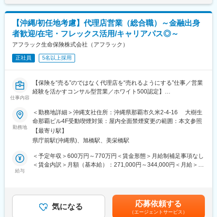
最初の研修はもちろん、商品知識/提案のコツ/事務手続き/相談対
あり、選考を通じて上下する可能性があります。月給(月額)は固定
応等、
手当を含めた表記です。
◆提案しやすい理由
担当者が1対1でフォローし、状況に合わせて丁寧にサポートしま
【沖縄/初任地考慮】代理店営業（総合職）～金融出身
アフラックは「がん保険・医療保険 保有契約数No.1」。
す。
商品力・知名度が圧倒的に高く、
者歓迎/在宅・フレックス活用/キャリアパス◎～
保険・営業未経験の方や、長く仕事から離れていた方でも無理な
お客様の信頼度が高い状態からご提案できるのが最大の強みで
アフラック生命保険株式会社（アフラック）
く習得できます。
す。
正社員
5名以上採用
◎自由な働き方 × 既契約者中心の安心営業
◆働き方はフリー：
「家庭と両立しながら収入を確保したい」
・業務委託のため、働く場所・時間・曜日等はご自身の裁量で差
「もう一度働きたいけど、無理のないスタートにしたい」
【保険を“売る”のではなく代理店を“売れるようにする”仕事／営業
配。
そんな方に最適なポジションです。
経験を活かすコンサル型営業／ホワイト500認定】
・自宅でWEB面談/午前だけ訪問/子育ての合間に稼働/副業と組み
仕事内容
■業務の魅力
合わせる
変更の範囲：会社の定める業務
代理店のスタッフなど周囲を巻き込み成果を上げていく営業力が
どれも可能です。
＜勤務地詳細＞沖縄支社住所：沖縄県那覇市久米2-4-16 大樹生
身につきます。
・実際に、午前・午後どちらかだけ稼働する方や、週3日で活動し
命那覇ビル4F受動喫煙対策：屋内全面禁煙変更の範囲：本文参照
若手のうちから、販売戦略の企画や代理店経営者に向けた提案を
ながら安定収入を得ている方もいます。
勤務地
【最寄り駅】
行っていただけます。
県庁前駅(沖縄県)、旭橋駅、美栄橋駅
■業務内容
◆収入モデル：
アフラック商品を扱う代理店がお客様により良い保険提案ができ
「実績連動手当」「分配後手数料」「初動期手当（1年目のみ）」
＜予定年収＞600万円～770万円＜賃金形態＞月給制補足事項なし
るよう、販売促進や経営課題解決のためのコンサルティング営業
の3つで構成。
＜賃金内訳＞月額（基本給）：271,000円～344,000円＜月給＞
を行っていただきます。
・実績連動手当は、月の新契約実績（年換算保険料）に応じて支
給与
271,000円～344,000円＜昇給有無＞有＜残業手当＞有＜給与補足
時には代理店の求人募集や、人材育成、マーケティングへのアプ
給額がステップアップ。
＞※賞与について：６月・12月（固定支給）、３月（決算賞与の
ローチなど保険商品の提案にとどまらないご提案をいただけま
・分配後手数料は、共同募集による契約に対し、一定割合がSPへ
ため変動）※上記年収は所定外労働手当月30時間分を含んだ水準
す。
支給される仕組みです。
です。※転居を伴う場合、別途転勤手当（4万円～6万円/月）と住
応募依頼する
■業務詳細
気になる
宅補助（例：6万円/月までの9割会社負担）の支給がございます。
（エージェントサービス）
・販売戦略の立案
◆サポート体制