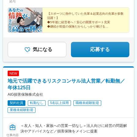
給与
年収758万円／34歳・入社3年目（月給36万円＋業績給326万円）
沢駅、福井城址大名町駅、矢場町駅、静岡駅、浜松駅、名鉄岐阜
駅、豊橋公園前駅、津新町駅、大阪梅田駅(阪急線)、大阪阿部野橋
【スポーツに熱中していた先輩＆起業志向の先輩が多数
駅、草津駅(滋賀県)、丹波口駅、三宮駅(神戸新交通)、姫路駅、新
活躍！】
大宮駅、和歌山駅、東中央町駅、紙屋町東駅、徳山駅、鳥取駅、
◆5年後に経営者へ！安心の開業サポート充実
松江駅、片原町駅(香川県)、蓮池町通駅、阿波富田駅、市役所前駅
◆継続が前提の保険だからしっかり稼げる
◆入社4～5年で年収1000万円超の実績多数
(愛媛県)、赤坂駅(福岡県)、平和通駅、西鉄久留米駅、佐賀駅、桜
◆年間休日125日以上
町駅(長崎県)、大分駅、藤崎宮前駅、宮崎駅、高見馬場駅、県庁前
◆全国61拠点にて募集
駅(沖縄県)、札幌駅、中央病院前駅、あおば通駅、六本木一丁目
駅、京王八王子駅、金手駅、西松本駅、富山駅北駅、仁愛女子高
気になる
応募する
校駅、上前津駅、新静岡駅、新浜松駅、札木駅、大阪駅、天王寺
駅前駅、四条大宮駅、神戸三宮駅(阪神)、山陽姫路駅、大雲寺前
駅、立町駅、高松築港駅、高知橋駅、県庁前駅(愛媛県)、西鉄福岡
駅、旦過駅、市役所駅(長崎県)、水道町駅、加治屋町駅、旭橋駅、
NEW
大通駅、千代台駅、青葉通一番町駅、麻布十番駅、富山駅、福井
地元で活躍できるリスクコンサル法人営業／転勤無／
駅、第一通り駅、東八町駅、梅田駅(地下鉄)、天王寺駅、三ノ宮
駅、清輝橋駅、県庁前駅(広島県)、高松駅(香川県)、はりまや橋
年休125日
駅、松山市駅、天神駅、小倉駅(福岡県)、めがね橋駅、通町筋駅、
AIG損害保険株式会社
甲東中学校前駅、美栄橋駅
契約社員
転勤なし
5名以上採用
職種未経験歓迎
業種未経験歓迎
＜友人・知人・家族への営業一切なし＞法人向けに経営の問題解
決やアドバイスなど／損害保険をメインに提案
仕事内容