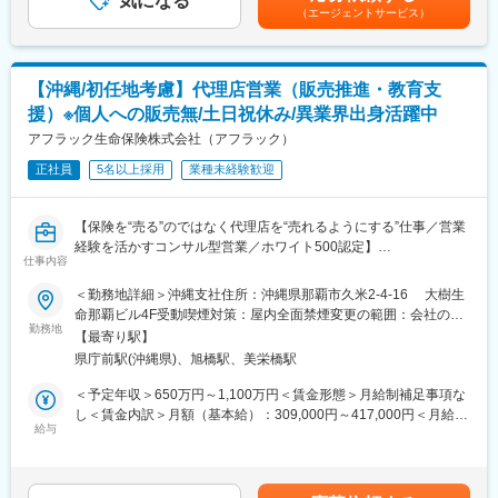
気になる
ド：550万円程度～／S2グレード：700万円～賃金はあくまでも
チャレンジできる制度が整っています。実際に代理店営業から広
（エージェントサービス）
（3）新規代理店、新規提携金融機関の開拓
目安の金額であり、選考を通じて上下する可能性があります。月
報や商品開発、ITシステム、契約サービス部門など幅広い部門へ
（4）提携金融機関、提携保険会社本部への販売推進策交渉および
給(月額)は固定手当を含めた表記です。
のキャリアチェンジが叶っています。
代理店管理業務全般
中途新卒比率及び男女比率は限りなく5:5に近く、誰にでもチャン
■営業スタイル
スがある環境です。
【沖縄/初任地考慮】代理店営業（販売推進・教育支
入社後は研修とOJTを経て業務をキャッチアップします。
■同社の魅力
援）※個人への販売無/土日祝休み/異業界出身活躍中
既存顧客と新規開拓の割合は7：3程度であり、既存顧客のコンサ
社員一人一人を大切にする会社で、在宅勤務やフレックスの制
ルティング営業に注力できます。
アフラック生命保険株式会社（アフラック）
度、転勤手当や社宅補助など働き方や福利厚生が充実していま
研修後、担当代理店は一人で担当していただきますが、チームで
す。
正社員
5名以上採用
業種未経験歓迎
共有や相談する機会がございます。一人で抱え込むことはなく、
Aflac Cafeという自己研鑽に関するセミナーや試験受験料等の補助
チームとして成果を出していくことを大切にしています。
があります。
■転勤について
【保険を“売る”のではなく代理店を“売れるようにする”仕事／営業
希望地勤務制度にて希望のエリアで3年勤務を保証できます（各種
変更の範囲：本文参照
経験を活かすコンサル型営業／ホワイト500認定】
条件あり）。また初任地は希望を確約します（応募時点で募集が
仕事内容
■アフラック生命保険株式会社とは
充足した場合はご希望に添えない可能性がございます）。1支店で
「がん保険といえばアフラック」のイメージが強いですが、介護
＜勤務地詳細＞沖縄支社住所：沖縄県那覇市久米2-4-16 大樹生
10年程度勤務している社員もいます。
保険を世界で初めて発売したのもアフラックです。
命那覇ビル4F受動喫煙対策：屋内全面禁煙変更の範囲：会社の定
■働き方
がん保険・医療保険を中心とした「第三分野」に強みを持ち、
勤務地
める事業所（リモートワーク含む）
所定労働時間9時～17時の7時間です。
【最寄り駅】
「生きるための保険」を切り拓いてきました。
平均残業時間は月20～30時間程度。休日出勤はありません。
県庁前駅(沖縄県)、旭橋駅、美栄橋駅
アポイントの状況や業務都合に応じて、直行直帰を活用し柔軟な
■業務内容
＜予定年収＞650万円～1,100万円＜賃金形態＞月給制補足事項な
働き方が可能です。
全国8000店以上の販売代理店や提携金融機関がお客様により良い
し＜賃金内訳＞月額（基本給）：309,000円～417,000円＜月給＞
■キャリアパスについて
保険提案ができるよう、販売促進や経営課題解決のためのコンサ
給与
309,000円～417,000円＜昇給有無＞有＜残業手当＞有＜給与補足
ジョブポスティング（公募制度）があり自身で手を挙げて他部署
ルティング営業を行います。
＞※賞与について：６月・12月（固定支給）、３月（決算賞与の
へチャレンジできる制度が整っています。
ため変動）※上記年収は所定外労働手当月30時間分を含んだ水準
実際に代理店営業から商品開発や本部ポジションのパートナービ
■業務詳細
です。※転居を伴う場合、別途転勤手当（4万円～6万円/月）と住
ジネス営業推進部や業務企画部など幅広い部署へのキャリアチェ