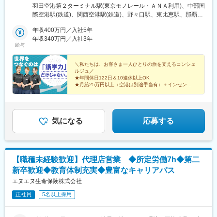
にしながらスキルを存分に活かしたい」そんな方は街中の店舗勤
う、1年間「エンゲージメントサポーター」をアサインします。
羽田空港第２ターミナル駅(東京モノレール・ＡＮＡ利用)、中部国
務も可能！◎東京都（23区）：千代田区／中央区／港区／新宿区
OJT/カルチャーの伝承/人間関係構築をサポートします。
際空港駅(鉄道)、関西空港駅(鉄道)、野々口駅、東比恵駅、那覇空
／台東区／渋谷区／豊島区◎宮城：仙台市◎神奈川県：横浜市◎
港駅(鉄道)、あおば通駅、浅草駅、京成上野駅、秋葉原駅、東京
埼玉：大宮◆空港◆◎東京：羽田空港（東京都大田区）◎愛知：
年収400万円／入社5年
■「ブロック転勤コース」について
駅、池袋駅、新宿駅、新橋駅、渋谷駅、横浜駅、品川駅、大宮駅
中部国際空港（愛知県常滑市）◎大阪：関西空港（大阪府泉佐野
年収340万円／入社3年
〇異動：あり (ブロック内の組織に限る。ただし、「一時転勤」
(埼玉県)、仙台駅(地下鉄)、田原町駅(東京都)、上野御徒町駅、岩
給与
市）◎岡山：岡山空港（岡山県岡山市）◎福岡：福岡空港（福岡
での業務が可能な部署は本人の希望に応じ、ブロック外への異動
本町駅、日本橋駅(東京都)、二重橋前駅、京橋駅(東京都)、新宿駅
県福岡市）◎沖縄：那覇空港（沖縄県那覇市）※詳しい店舗情報は
も可能。)
(東京メトロ)、内幸町駅、神泉駅、新高島駅、東池袋駅、北品川
当社サイトをご確認ください。
＼私たちは、お客さま一人ひとりの旅を支えるコンシェ
〇手当：居住地の変更をともなう異動が生じた場合に以下を支
駅、仙台駅、浅草駅(ＴＸ)、上野駅、末広町駅(東京都)、三越前
ルジュ／
給。
駅、大手町駅(東京都)、新宿西口駅、汐留駅、高島町駅、新宿三丁
★年間休日122日＆10連休以上OK
・転勤手当：4～12万円/月 グレードに応じて変動
目駅、高輪ゲートウェイ駅
★月給25万円以上（空港は別途手当有）＋インセン
・借上社宅制度：約6～11万円/月 居住地区・グレード・家族帯
★残業は月平均1時間10分
★憧れの空港勤務も
同有無に応じて変動
★充実の研修で未経験も安心
・転勤一時金：30～50万円/回 グレード・家族帯同有無に応じて
★入社祝い金10万円支給
変動
気になる
応募する
○コース変更：入社後、『全国型コース』へ変更可能。
■採用配属エリア
選考時に希望のブロックをご提示ください。
【職種未経験歓迎】代理店営業 ◆所定労働7h◆第二
新卒歓迎◆教育体制充実◆豊富なキャリアパス
変更の範囲：会社の定める業務（会社が出向を指示した場合は出
向先の定める業務となります）
エヌエヌ生命保険株式会社
正社員
5名以上採用