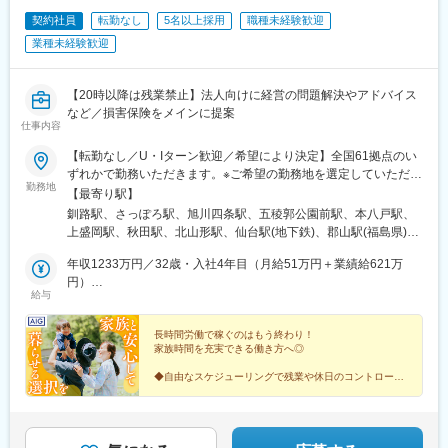
契約社員
転勤なし
5名以上採用
職種未経験歓迎
■身に付くスキル：
金融のプロと対等に話せる知識（財務、税務、他金融商品知識な
業種未経験歓迎
ど）、経営者相手に話せるプレゼン力、提案力、代理店経営を支
えるコンサルティング力を身に着けて頂くことが可能です。
【20時以降は残業禁止】法人向けに経営の問題解決やアドバイス
■働き方：総合職としての採用で、安定的な就業が可能です。また
など／損害保険をメインに提案
仕事内容
「社員が幸せでないといい仕事はできない」という考えのもと、
土日対応なし、最大2週間のリフレッシュ休暇取得率96％、残業
【転勤なし／U・Iターン歓迎／希望により決定】全国61拠点のい
時間削減（19時までの絶対退社）、フレックス制度、在宅勤務制
ずれかで勤務いただきます。※ご希望の勤務地を選定していただけ
度等を導入し、働き方改革を実現しています。
勤務地
ます。※現住所と希望勤務地が異なる場合、面接は現住所の近くで
【最寄り駅】
行うことも可能です。★受動喫煙対策：敷地内喫煙可能場所あり
釧路駅、さっぽろ駅、旭川四条駅、五稜郭公園前駅、本八戸駅、
■キャリアパス：将来的に営業部長、エリア統括部長はもちろん、
（勤務先に応じて変動の可能性あり）
上盛岡駅、秋田駅、北山形駅、仙台駅(地下鉄)、郡山駅(福島県)、
人事・マーケティング・企画系の本社部門など様々なキャリアパ
神谷町駅、錦糸町駅、八王子駅、新横浜駅、藤沢駅、本厚木駅、
スの可能性があります。ただし、部署によっては英語力が必須の
年収1233万円／32歳・入社4年目（月給51万円＋業績給621万
水戸駅、つくば駅、東武宇都宮駅、前橋駅、大宮駅(埼玉県)、海浜
部署もありますので、英語が話せると非常にチャンスが拡がりま
円）
幕張駅、甲府駅、松本駅、新潟駅、インテック本社前駅、北鉄金
す。
給与
年収758万円／34歳・入社3年目（月給36万円＋業績給326万円）
沢駅、福井城址大名町駅、矢場町駅、静岡駅、浜松駅、名鉄岐阜
駅、豊橋公園前駅、津新町駅、大阪梅田駅(阪急線)、大阪阿部野橋
■教育体制：
長時間労働で稼ぐのはもう終わり！
駅、草津駅(滋賀県)、丹波口駅、三宮駅(神戸新交通)、姫路駅、新
入社後、配属先の営業部に関係なく本社にて3週間の対面研修があ
家族時間を充実できる働き方へ◎
大宮駅、和歌山駅、東中央町駅、紙屋町東駅、徳山駅、鳥取駅、
ります。
松江駅、片原町駅(香川県)、蓮池町通駅、阿波富田駅、市役所前駅
◆自由なスケジューリングで残業や休日のコントロール
その後は、先輩社員1名が専属で1年間丁寧にサポート。定期的に
が可能
(愛媛県)、赤坂駅(福岡県)、平和通駅、西鉄久留米駅、佐賀駅、桜
研修を実施し理解を深められる環境が整っています。
◆入社4～5年で年収1000万円超の実績多数
町駅(長崎県)、大分駅、藤崎宮前駅、宮崎駅、高見馬場駅、県庁前
◆固定給+業績給で安定収入
駅(沖縄県)、札幌駅、中央病院前駅、あおば通駅、六本木一丁目
◆年間休日125日／土日祝休み
変更の範囲：会社の定める業務