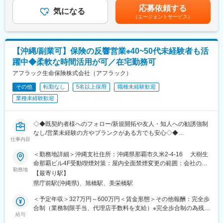
です。※転居を伴う場合、別途転勤手当（4万円～6万円/月）と住
「行動評価」は給与改定に反映されます。
応募依頼する
■最先端の営業支援システム
気になる
宅補助（例：6万円/月までの9割会社負担）の支給がございます。
賞与は年に3回あり、6月、12月賞与は固定ですが、3月の短期業
（エージェントサービス）
2023年12月に生成AIを活用した業務支援ツール「Aflac Assist」が
賃金はあくまでも目安の金額であり、選考を通じて上下する可能
績賞与は全社業績と個人業績で変動します。
本格運用開始。文章要約や社内情報の収集、マニュアル検索など
性があります。月給(月額)は固定手当を含めた表記です。
賞与の総支給月数は、およそ7.2～8.5か月となります。
幅広い業務で活用可能。本来の業務により時間をかけられる体制
を模索し続けています。
■働き方
【沖縄/副業可】保険の反響営業※40~50代未経験者も活
在宅勤務からのリモート会議（担当代理店次第）やフレックス制
躍中◆柔軟な時間活用が可／在宅勤務可
■1日の流れ
度、直行直帰も可です。転居の有無にかかわらず、3～5年に一度
9時：朝礼、チーム内での事例共有など
アフラック生命保険株式会社（アフラック）
転勤の可能性がございます。
10時：販売戦略ミーティング
その他
転勤なし
5名以上採用
職種未経験歓迎
11時：代理店との商談（1）
■キャリアの選択肢
業種未経験歓迎
12時：ランチ
ジョブポスティング制度や自己申告制度など一人一人が主体的に
13時：データ分析、提案資料の作成
チャレンジできる制度が整っています。実際に代理店営業から広
15時：代理店との商談（2）
報や商品開発、ITシステム、契約サービス部門など幅広い部門へ
◇◆既契約者様へのフォロー/新規開拓や友人・知人への勧誘強制
17時：帰社、事務作業、翌日の準備
のキャリアチェンジが叶っています。
なし/営業未経験の方やブランクがある方でも安心◇◆
18時：退社
仕事内容
変更の範囲：会社の定める業務（会社が出向を指示した場合は出
■職務内容：
■研修制度
＜勤務地詳細＞沖縄支社住所：沖縄県那覇市久米2-4-16 大樹生
向先の定める業務となります）
ストラテジックパートナー（SP）としてアフラックと業務委託契
入社後は全体研修の後、支社配属となり、商談同行や、資料作成
命那覇ビル4F受動喫煙対策：屋内全面禁煙変更の範囲：会社の定
約を結び、既契約者さまへの契約内容の見直し・保障の最適化の
勤務地
のサポートからお任せします。中途入社社員も早期に馴染めるよ
める事業所（リモートワーク含む）
【最寄り駅】
ご提案を行います。
う、1年間「エンゲージメントサポーター」をアサインします。
県庁前駅(沖縄県)、旭橋駅、美栄橋駅
お客様リストは毎月割り振られ、契約更新や生活環境の変化に合
OJT/カルチャーの伝承/人間関係構築をサポートします。
わせたご相談が中心。必要性が明確なため提案しやすく、成果に
＜予定年収＞327万円～600万円＜賃金形態＞その他報酬：完全歩
もつながりやすい仕事です。
■評価制度
合制（業務制限手当、代理店手数料を支給）※完全歩合制の為残業
◆1日の働き方イメージ
給与
評価は「業績貢献評価」と「行動評価」に分かれています。
手当なし＜想定月額＞140,000円～500,000円＜昇給有無＞無＜給
9:00/訪問準備・架電/10:00・お客様と面談/14:00・帰宅後にWEB