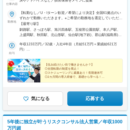
決やアドバイスなど／損害保険をメインに提案
仕事内容
【転勤なし／U・Iターン歓迎／希望により決定】全国61拠点のい
ずれかで勤務いただきます。※ご希望の勤務地を選定していただけ
勤務地
ます。※現住所と希望勤務地が異なる場合、面接は現住所の近くで
【最寄り駅】
行うことも可能です。★受動喫煙対策：敷地内喫煙可能場所あり
釧路駅、さっぽろ駅、旭川四条駅、五稜郭公園前駅、本八戸駅、
（勤務先に応じて変動の可能性あり）
上盛岡駅、秋田駅、北山形駅、仙台駅(地下鉄)、郡山駅(福島県)、
神谷町駅、錦糸町駅、八王子駅、新横浜駅、藤沢駅、本厚木駅、
年収1233万円／32歳・入社4年目（月給51万円＋業績給621万
水戸駅、つくば駅、東武宇都宮駅、前橋駅、大宮駅(埼玉県)、海浜
円）
幕張駅、甲府駅、松本駅、新潟駅、インテック本社前駅、北鉄金
給与
年収758万円／34歳・入社3年目（月給36万円＋業績給326万円）
沢駅、福井城址大名町駅、矢場町駅、静岡駅、浜松駅、名鉄岐阜
駅、豊橋公園前駅、津新町駅、大阪梅田駅(阪急線)、大阪阿部野橋
【住み続けたい街で働きませんか？】
駅、草津駅(滋賀県)、丹波口駅、三宮駅(神戸新交通)、姫路駅、新
◎全国転勤の制度を廃止！
大宮駅、和歌山駅、東中央町駅、紙屋町東駅、徳山駅、鳥取駅、
◎スケジューリングに裁量あり！長期連休可
松江駅、片原町駅(香川県)、蓮池町通駅、阿波富田駅、市役所前駅
◎2カ月間の導入研修で、基礎から学べる！
◎完全週休2日制・年休125日
(愛媛県)、赤坂駅(福岡県)、平和通駅、西鉄久留米駅、佐賀駅、桜
◎20時以降の残業禁止
町駅(長崎県)、大分駅、藤崎宮前駅、宮崎駅、高見馬場駅、県庁前
◎インセンティブあり！年収1000万円も目指せる
駅(沖縄県)、札幌駅、中央病院前駅、あおば通駅、六本木一丁目
駅、京王八王子駅、金手駅、西松本駅、富山駅北駅、仁愛女子高
気になる
応募する
校駅、上前津駅、新静岡駅、新浜松駅、札木駅、大阪駅、天王寺
駅前駅、四条大宮駅、神戸三宮駅(阪神)、山陽姫路駅、大雲寺前
駅、立町駅、高松築港駅、高知橋駅、県庁前駅(愛媛県)、西鉄福岡
駅、旦過駅、市役所駅(長崎県)、水道町駅、加治屋町駅、旭橋駅、
5年後に独立が叶うリスクコンサル法人営業／年収1000
大通駅、千代台駅、青葉通一番町駅、麻布十番駅、富山駅、福井
万円超
駅、第一通り駅、東八町駅、梅田駅(地下鉄)、天王寺駅、三ノ宮