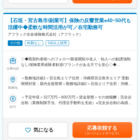
ステム、契約サービス部門など幅広い部門へのキャリアチェンジ
就業開始時の想定年収：327万円賃金はあくまでも目安の金額で
◆提案しやすい理由
が叶っています。
あり、選考を通じて上下する可能性があります。月給(月額)は固定
アフラックは「がん保険・医療保険 保有契約数No.1」。
■代理店営業とは
手当を含めた表記です。
商品力・知名度が圧倒的に高く、
同社の保険を販売している代理店の保険販売サポートをする職種
【石垣・宮古島市/副業可】保険の反響営業※40~50代も
お客様の信頼度が高い状態からご提案できるのが最大の強みで
です。
活躍中◆柔軟な時間活用が可／在宅勤務可
す。
代表的業務
アフラック生命保険株式会社（アフラック）
（1）代理店への営業コンサル
◆働き方はフリー：
（2）勉強会や集合研修の開催
その他
転勤なし
5名以上採用
・業務委託のため、働く場所・時間・曜日等はご自身の裁量で差
（3）代理店への各種サポート
配。
（4）新規代理店の開拓
・自宅でWEB面談/午前だけ訪問/子育ての合間に稼働/副業と組み
◇◆既契約者様へのフォロー/新規開拓や友人・知人への勧誘強制
合わせる
変更の範囲：本文参照
なし/保険業界経験者歓迎/ブランクがある方でも安心◇◆
どれも可能です。
仕事内容
・実際に、午前・午後どちらかだけ稼働する方や、週3日で活動し
■職務内容：
＜勤務地詳細1＞宮古島エリア住所：沖縄県宮古島市エリア 受動
ながら安定収入を得ている方もいます。
ストラテジックパートナー（SP）としてアフラックと業務委託契
喫煙対策：屋内全面禁煙＜勤務地詳細2＞石垣エリア住所：沖縄県
約を結び、既契約者さまへの契約内容の見直し・保障の最適化の
勤務地
石垣市エリア 受動喫煙対策：屋内全面禁煙変更の範囲：会社の定
◆収入モデル：
ご提案を行います。
める事業所（リモートワーク含む）
「実績連動手当」「分配後手数料」「初動期手当（1年目のみ）」
＜予定年収＞327万円～600万円＜賃金形態＞その他報酬：完全歩
お客様リストは毎月割り振られ、契約更新や生活環境の変化に合
の3つで構成。
合制（業務制限手当、代理店手数料を支給）※完全歩合制の為残業
わせたご相談が中心。必要性が明確なため提案しやすく、成果に
・実績連動手当は、月の新契約実績（年換算保険料）に応じて支
給与
手当なし＜想定月額＞140,000円～500,000円＜昇給有無＞無＜給
もつながりやすい仕事です。
給額がステップアップ。
与補足＞■手当詳細：・初動期手当 1ヵ月目～12ヵ月目
◆1日の働き方イメージ
・分配後手数料は、共同募集による契約に対し、一定割合がSPへ
140,000円（固定）・業務制限手当： 3ヶ月目以降業績に応じた
9:00/訪問準備・架電/10:00・お客様と面談/14:00・帰宅後にWEB
支給される仕組みです。
業務制限手当（成績連動）を支給 ※最低保証なし・分配後手数
面談
応募依頼する
気になる
料 2ヵ月目以降業績に応じた分配後手数料（成績連動）を支給■
16:00/業務終了
（エージェントサービス）
◆サポート体制
就業開始時の想定年収：327万円賃金はあくまでも目安の金額で
※あくまで一例。自分のペースで調整できます。