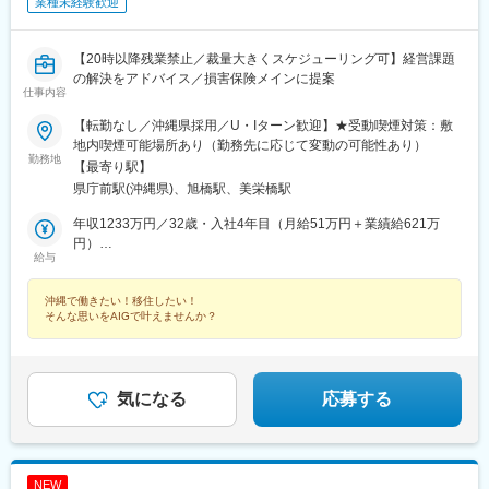
業種未経験歓迎
【20時以降残業禁止／裁量大きくスケジューリング可】経営課題
の解決をアドバイス／損害保険メインに提案
仕事内容
【転勤なし／沖縄県採用／U・Iターン歓迎】★受動喫煙対策：敷
地内喫煙可能場所あり（勤務先に応じて変動の可能性あり）
勤務地
【最寄り駅】
県庁前駅(沖縄県)、旭橋駅、美栄橋駅
年収1233万円／32歳・入社4年目（月給51万円＋業績給621万
円）
給与
年収758万円／34歳・入社3年目（月給36万円＋業績給326万円）
沖縄で働きたい！移住したい！
そんな思いをAIGで叶えませんか？
気になる
応募する
NEW