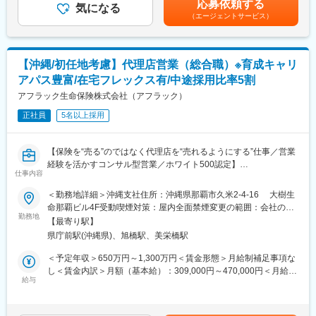
応募依頼する
・販売戦略の立案
気になる
宅補助（例：6万円/月までの9割会社負担）の支給がございます。
ンジが叶っています。
（エージェントサービス）
・商品勉強会や各種研修、販売方法指導
賃金はあくまでも目安の金額であり、選考を通じて上下する可能
・代理店の課題分析・解決策の提案
性があります。月給(月額)は固定手当を含めた表記です。
変更の範囲：会社の定める業務
・同業他社やマーケット動向の分析
・保険契約事務に関する各種業務
【沖縄/初任地考慮】代理店営業（総合職）※育成キャリ
アパス豊富/在宅フレックス有/中途採用比率5割
■1日の流れ
9時：朝礼、チーム内での事例共有など
アフラック生命保険株式会社（アフラック）
10時：販売戦略ミーティング
正社員
5名以上採用
11時：代理店との商談（1）
12時：ランチ
13時：データ分析、提案資料の作成
【保険を“売る”のではなく代理店を“売れるようにする”仕事／営業
15時：代理店との商談（2）
経験を活かすコンサル型営業／ホワイト500認定】
17時：帰社、事務作業、翌日の準備
仕事内容
■業務内容
18時：退社
全国8000店以上の販売代理店や提携金融機関がお客様により良い
＜勤務地詳細＞沖縄支社住所：沖縄県那覇市久米2-4-16 大樹生
保険提案ができるよう、販売促進や経営課題解決のためのコンサ
命那覇ビル4F受動喫煙対策：屋内全面禁煙変更の範囲：会社の定
■研修制度
ルティング営業を行います。
勤務地
める事業所（リモートワーク含む）
入社後は全体研修の後、支社配属となり、商談同行や、資料作成
【最寄り駅】
のサポートからお任せします。中途入社社員も早期に馴染めるよ
県庁前駅(沖縄県)、旭橋駅、美栄橋駅
■業務詳細
う、1年間「エンゲージメントサポーター」をアサインします。
・販売戦略の立案
＜予定年収＞650万円～1,300万円＜賃金形態＞月給制補足事項な
OJT/カルチャーの伝承/人間関係構築をサポートします。
・商品勉強会や各種研修、販売方法指導
し＜賃金内訳＞月額（基本給）：309,000円～470,000円＜月給＞
・代理店の課題分析・解決策の提案
給与
309,000円～470,000円＜昇給有無＞有＜残業手当＞有＜給与補足
■評価制度
・同業他社やマーケット動向の分析
＞※賞与について：６月・12月（固定支給）、３月（決算賞与の
評価は「業績貢献評価」と「行動評価」に分かれています。
・保険契約事務に関する各種業務
ため変動）※上記年収は所定外労働手当月30時間分を含んだ水準
評価と報酬は連動しており、「業績貢献評価」は短期業績賞与、