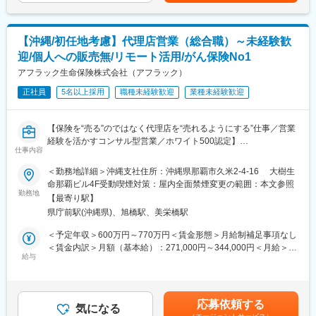
賃金はあくまでも目安の金額であり、選考を通じて上下する可能
・商品勉強会や各種研修、販売方法指導
最初の研修はもちろん、商品知識/提案のコツ/事務手続き/相談対
性があります。月給(月額)は固定手当を含めた表記です。
・代理店の課題分析・解決策の提案
応等、
・同業他社やマーケット動向の分析
担当者が1対1でフォローし、状況に合わせて丁寧にサポートしま
【沖縄/初任地考慮】代理店営業（総合職）～未経験歓
・保険契約事務に関する各種業務
す。
迎/個人への販売無/リモート活用/がん保険No1
※土日の対応について：
営業宛てに電話がかかってくることもありますが、代理店向け一
アフラック生命保険株式会社（アフラック）
◎自由な働き方 × 既契約者中心の安心営業
次受けのコールセンターを設置しています
「家庭と両立しながら収入を確保したい」
正社員
5名以上採用
職種未経験歓迎
業種未経験歓迎
【変更の範囲：会社の定める業務】
「もう一度働きたいけど、無理のないスタートにしたい」
※会社が出向を指示した場合は出向先の定める業務となります
そんな方に最適なポジションです。
■評価制度
【保険を“売る”のではなく代理店を“売れるようにする”仕事／営業
評価は「業績貢献評価」と「行動評価」に分かれています。
変更の範囲：会社の定める業務
経験を活かすコンサル型営業／ホワイト500認定】
評価と報酬は連動しており、「業績貢献評価」は短期業績賞与、
仕事内容
■業務の魅力
「行動評価」は給与改定に反映されます。
代理店スタッフなど周囲を巻き込み成果を上げていく営業力が身
＜勤務地詳細＞沖縄支社住所：沖縄県那覇市久米2-4-16 大樹生
賞与は年に3回あり、6月、12月賞与は固定ですが、3月の短期業
につきます。若手のうちから、販売戦略の企画や代理店経営者に
命那覇ビル4F受動喫煙対策：屋内全面禁煙変更の範囲：本文参照
績賞与は全社業績と個人業績で変動します。
向けた提案を行ってていただけます。
勤務地
賞与の総支給月数は、およそ7.2～8.5か月となります。
【最寄り駅】
■業務内容
■研修制度
県庁前駅(沖縄県)、旭橋駅、美栄橋駅
全国8000店以上の販売代理店や提携金融機関がお客様により良い
入社後は全体研修後、支店にて先輩社員のOJTのもとキャッチア
保険提案ができるよう、販売促進や経営課題解決のためのコンサ
＜予定年収＞600万円～770万円＜賃金形態＞月給制補足事項なし
ップをいただきます。
ルティング営業を行っていただきます。
＜賃金内訳＞月額（基本給）：271,000円～344,000円＜月給＞
まずは先輩社員の商談への同行や、資料作成のサポートからお任
■業務詳細
給与
271,000円～344,000円＜昇給有無＞有＜残業手当＞有＜給与補足
せします。
・販売戦略の立案
＞※賞与について：６月・12月（固定支給）、３月（決算賞与の
■キャリアについて
・商品勉強会や各種研修、販売方法指導
ため変動）※上記年収は所定外労働手当月30時間分を含んだ水準
ジョブポスティング制度や自己申告制度など一人一人が主体的に
・代理店の課題分析・解決策の提案
です。※転居を伴う場合、別途転勤手当（4万円～6万円/月）と住
チャレンジできる制度が整っています。
応募依頼する
・同業他社やマーケット動向の分析
気になる
宅補助（例：6万円/月までの9割会社負担）の支給がございます。
実際に代理店営業から広報や商品開発、ITシステム、契約サービ