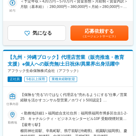
・分配後手数料は、共同募集による契約に対し、一定割合がSPへ
＜予定年収＞420万円～570万円＜賃金形態＞月給制＜賃金内訳＞
ただきます。
支給される仕組みです。
月額（基本給）：280,000円～380,000円＜月給＞280,000円～
給与
380,000円＜昇給有無＞有＜残業手当＞有＜給与補足＞※給与は前
■キャリアステップ
◆サポート体制
職における経験・スキル、当社におけるジョブグレード等を考慮
採用育成マネージャー⇒営業所長⇒支社長⇒営業局長⇒本部長
最初の研修はもちろん、商品知識/提案のコツ/事務手続き/相談対
して決定します。賃金はあくまでも目安の金額であり、選考を通
※モデル年収
応等、
じて上下する可能性があります。月給(月額)は固定手当を含めた表
応募依頼する
採用育成マネージャー：420～878万円※平均640万円
気になる
担当者が1対1でフォローし、状況に合わせて丁寧にサポートしま
記です。
（エージェントサービス）
営業所長：709～1420万円
す。
支社長：1143～1583万円
保険・営業未経験の方や、長く仕事から離れていた方でも無理な
く習得できます。
同社の魅力
【九州・沖縄ブロック】代理店営業（販売推進・教育
■圧倒的な早期キャリアUP
◎自由な働き方 × 既契約者中心の安心営業
支援）※個人への販売無/土日祝休/異業界出身活躍中
金融機関では、営業管理職登用に長い期間を要しますが、同社で
「家庭と両立しながら収入を確保したい」
は最短3年目で営業管理職登用を目指せます。
アフラック生命保険株式会社（アフラック）
「もう一度働きたいけど、無理のないスタートにしたい」
3年目で営業所長に登用頂くことを前提に採用をしており、それに
そんな方に最適なポジションです。
正社員
5名以上採用
業種未経験歓迎
向けて2年間の充実したカリキュラムを実施します。そのため地方
銀行、信用金庫、共済などの保険業界未経験者の方々も入社いた
変更の範囲：会社の定める業務
だき活躍しています。
【保険を“売る”のではなく代理店を“売れるようにする”仕事／営業
経験を活かすコンサル型営業／ホワイト500認定】
■充実した2年間の育成カリキュラム
仕事内容
■アフラック生命保険株式会社とは
採用育成マネジャーが必要とする採用・育成の基礎を学ぶため入
「がん保険といえばアフラック」のイメージが強いですが、介護
＜勤務地詳細1＞福岡総合支社住所：福岡県福岡市博多区住吉1-2-
社後6か月間は本社研修（オンライン）を受講しながら、配属先営
保険を世界で初めて発売したのもアフラックです。
25 キャナルシティ・ビジネスセンタービル10F 受動喫煙対策：
業所でOJTを実施します。
がん保険・医療保険を中心とした「第三分野」に強みを持ち、
勤務地
屋内全面禁煙＜勤務地詳細2＞熊本支社住所：熊本県熊本市中央区
2年間、本社・支社・営業所が一体となって業務に必要な知識や実
【最寄り駅】
「生きるための保険」を切り拓いてきました。
新市街11-18 熊本第一生命ビルディング10F受動喫煙対策：屋内
践的なスキルを磨いていただくために一人ひとりが着実に成長で
櫛田神社前駅、辛島町駅、県庁前駅(沖縄県)、祇園駅(福岡県)、慶
全面禁煙＜勤務地詳細3＞沖縄支社住所：沖縄県那覇市久米2-4-
きる環境を整えバックアップします。