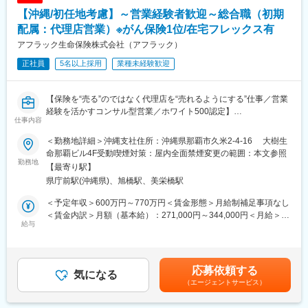
【沖縄/初任地考慮】～営業経験者歓迎～総合職（初期
配属：代理店営業）※がん保険1位/在宅フレックス有
アフラック生命保険株式会社（アフラック）
正社員
5名以上採用
業種未経験歓迎
【保険を“売る”のではなく代理店を“売れるようにする”仕事／営業
経験を活かすコンサル型営業／ホワイト500認定】
仕事内容
■業務内容
全国8000店以上の販売代理店や提携金融機関がお客様により良い
＜勤務地詳細＞沖縄支社住所：沖縄県那覇市久米2-4-16 大樹生
保険提案ができるよう、販売促進や経営課題解決のためのコンサ
命那覇ビル4F受動喫煙対策：屋内全面禁煙変更の範囲：本文参照
ルティング営業を行っていただきます。
勤務地
【最寄り駅】
■業務詳細
県庁前駅(沖縄県)、旭橋駅、美栄橋駅
・販売戦略の立案
・商品勉強会や各種研修、販売方法指導
＜予定年収＞600万円～770万円＜賃金形態＞月給制補足事項なし
・代理店の課題分析・解決策の提案
＜賃金内訳＞月額（基本給）：271,000円～344,000円＜月給＞
・同業他社やマーケット動向の分析
給与
271,000円～344,000円＜昇給有無＞有＜残業手当＞有＜給与補足
・保険契約事務に関する各種業務
＞※賞与について：６月・12月（固定支給）、３月（決算賞与の
【変更の範囲：会社の定める業務】
ため変動）※上記年収は所定外労働手当月30時間分を含んだ水準
※会社が出向を指示した場合は出向先の定める業務となります
です。※転居を伴う場合、別途転勤手当（4万円～6万円/月）と住
応募依頼する
■1日の流れ
気になる
宅補助（例：6万円/月までの9割会社負担）の支給がございます。
（エージェントサービス）
9時：朝礼、チーム内での事例共有など
賃金はあくまでも目安の金額であり、選考を通じて上下する可能
10時：販売戦略ミーティング
性があります。月給(月額)は固定手当を含めた表記です。