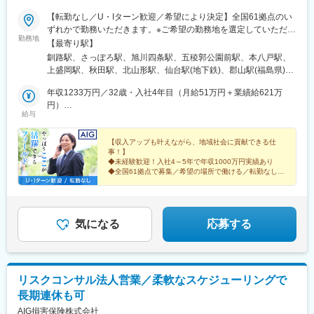
【転勤なし／U・Iターン歓迎／希望により決定】全国61拠点のい
ずれかで勤務いただきます。※ご希望の勤務地を選定していただけ
勤務地
ます。※現住所と希望勤務地が異なる場合、面接は現住所の近くで
【最寄り駅】
行うことも可能です。★受動喫煙対策：敷地内喫煙可能場所あり
釧路駅、さっぽろ駅、旭川四条駅、五稜郭公園前駅、本八戸駅、
（勤務先に応じて変動の可能性あり）
上盛岡駅、秋田駅、北山形駅、仙台駅(地下鉄)、郡山駅(福島県)、
神谷町駅、錦糸町駅、八王子駅、新横浜駅、藤沢駅、本厚木駅、
年収1233万円／32歳・入社4年目（月給51万円＋業績給621万
水戸駅、つくば駅、東武宇都宮駅、前橋駅、大宮駅(埼玉県)、海浜
円）
幕張駅、甲府駅、松本駅、新潟駅、インテック本社前駅、北鉄金
給与
年収758万円／34歳・入社3年目（月給36万円＋業績給326万円）
沢駅、福井城址大名町駅、矢場町駅、静岡駅、浜松駅、名鉄岐阜
駅、豊橋公園前駅、津新町駅、大阪梅田駅(阪急線)、大阪阿部野橋
【収入アップも叶えながら、地域社会に貢献できる仕
駅、草津駅(滋賀県)、丹波口駅、三宮駅(神戸新交通)、姫路駅、新
事！】
大宮駅、和歌山駅、東中央町駅、紙屋町東駅、徳山駅、鳥取駅、
◆未経験歓迎！入社4～5年で年収1000万円実績あり
松江駅、片原町駅(香川県)、蓮池町通駅、阿波富田駅、市役所前駅
◆全国61拠点で募集／希望の場所で働ける／転勤なし
◆完全週休2日制（土日祝）
(愛媛県)、赤坂駅(福岡県)、平和通駅、西鉄久留米駅、佐賀駅、桜
◆20時以降の残業禁止
町駅(長崎県)、大分駅、藤崎宮前駅、宮崎駅、高見馬場駅、県庁前
◆2カ月の手厚い導入研修あり
駅(沖縄県)、札幌駅、中央病院前駅、あおば通駅、六本木一丁目
駅、京王八王子駅、金手駅、西松本駅、富山駅北駅、仁愛女子高
気になる
応募する
校駅、上前津駅、新静岡駅、新浜松駅、札木駅、大阪駅、天王寺
駅前駅、四条大宮駅、神戸三宮駅(阪神)、山陽姫路駅、大雲寺前
駅、立町駅、高松築港駅、高知橋駅、県庁前駅(愛媛県)、西鉄福岡
駅、旦過駅、市役所駅(長崎県)、水道町駅、加治屋町駅、旭橋駅、
リスクコンサル法人営業／柔軟なスケジューリングで
大通駅、千代台駅、青葉通一番町駅、麻布十番駅、富山駅、福井
長期連休も可
駅、第一通り駅、東八町駅、梅田駅(地下鉄)、天王寺駅、三ノ宮
駅、清輝橋駅、県庁前駅(広島県)、高松駅(香川県)、はりまや橋
AIG損害保険株式会社