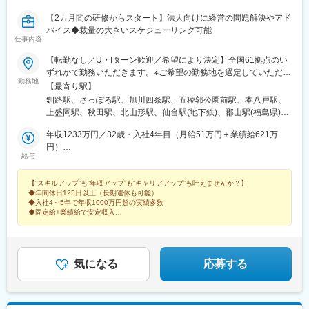
【2カ月間の研修からスタート】法人向けに経営の問題解決やアド
バイス◆裁量の大きいスケジューリング可能
仕事内容
【転勤なし／U・Iターン歓迎／希望により決定】全国61拠点のい
ずれかで勤務いただきます。※ご希望の勤務地を選定していただけ
勤務地
ます。※現住所と希望勤務地が異なる場合、面接は現住所の近くで
【最寄り駅】
行うことも可能です。★受動喫煙対策：敷地内喫煙可能場所あり
釧路駅、さっぽろ駅、旭川四条駅、五稜郭公園前駅、本八戸駅、
（勤務先に応じて変動の可能性あり）
上盛岡駅、秋田駅、北山形駅、仙台駅(地下鉄)、郡山駅(福島県)、
神谷町駅、錦糸町駅、八王子駅、新横浜駅、藤沢駅、本厚木駅、
年収1233万円／32歳・入社4年目（月給51万円＋業績給621万
水戸駅、つくば駅、東武宇都宮駅、前橋駅、大宮駅(埼玉県)、海浜
円）
幕張駅、甲府駅、松本駅、新潟駅、インテック本社前駅、北鉄金
給与
年収758万円／34歳・入社3年目（月給36万円＋業績給326万円）
沢駅、福井城址大名町駅、矢場町駅、静岡駅、浜松駅、名鉄岐阜
駅、豊橋公園前駅、津新町駅、大阪梅田駅(阪急線)、大阪阿部野橋
【”スキルアップ”も”年収アップ”も”キャリアアップ”も叶えませんか？】
駅、草津駅(滋賀県)、丹波口駅、三宮駅(神戸新交通)、姫路駅、新
◆年間休日125日以上（長期連休も可能）
大宮駅、和歌山駅、東中央町駅、紙屋町東駅、徳山駅、鳥取駅、
◆入社4～5年で年収1000万円超の実績多数
松江駅、片原町駅(香川県)、蓮池町通駅、阿波富田駅、市役所前駅
◆固定給+業績給で安定収入
◆入社3年～5年で独立も可能
(愛媛県)、赤坂駅(福岡県)、平和通駅、西鉄久留米駅、佐賀駅、桜
町駅(長崎県)、大分駅、藤崎宮前駅、宮崎駅、高見馬場駅、県庁前
駅(沖縄県)、札幌駅、中央病院前駅、あおば通駅、六本木一丁目
駅、京王八王子駅、金手駅、西松本駅、富山駅北駅、仁愛女子高
気になる
応募する
校駅、上前津駅、新静岡駅、新浜松駅、札木駅、大阪駅、天王寺
駅前駅、四条大宮駅、神戸三宮駅(阪神)、山陽姫路駅、大雲寺前
駅、立町駅、高松築港駅、高知橋駅、県庁前駅(愛媛県)、西鉄福岡