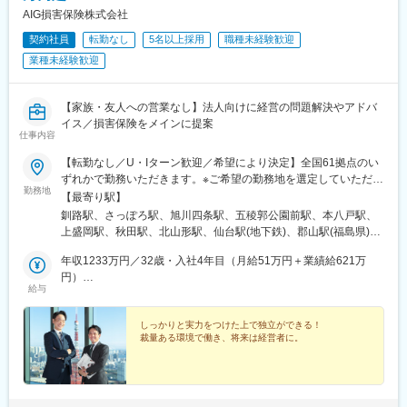
駅、清輝橋駅、県庁前駅(広島県)、高松駅(香川県)、はりまや橋
AIG損害保険株式会社
駅、松山市駅、天神駅、小倉駅(福岡県)、めがね橋駅、通町筋駅、
契約社員
転勤なし
5名以上採用
職種未経験歓迎
甲東中学校前駅、美栄橋駅
業種未経験歓迎
【家族・友人への営業なし】法人向けに経営の問題解決やアドバ
イス／損害保険をメインに提案
仕事内容
【転勤なし／U・Iターン歓迎／希望により決定】全国61拠点のい
ずれかで勤務いただきます。※ご希望の勤務地を選定していただけ
勤務地
ます。※現住所と希望勤務地が異なる場合、面接は現住所の近くで
【最寄り駅】
行うことも可能です。★受動喫煙対策：敷地内喫煙可能場所あり
釧路駅、さっぽろ駅、旭川四条駅、五稜郭公園前駅、本八戸駅、
（勤務先に応じて変動の可能性あり）
上盛岡駅、秋田駅、北山形駅、仙台駅(地下鉄)、郡山駅(福島県)、
神谷町駅、錦糸町駅、八王子駅、新横浜駅、藤沢駅、本厚木駅、
年収1233万円／32歳・入社4年目（月給51万円＋業績給621万
水戸駅、つくば駅、東武宇都宮駅、前橋駅、大宮駅(埼玉県)、海浜
円）
幕張駅、甲府駅、松本駅、新潟駅、インテック本社前駅、北鉄金
給与
年収758万円／34歳・入社3年目（月給36万円＋業績給326万円）
沢駅、福井城址大名町駅、矢場町駅、静岡駅、浜松駅、名鉄岐阜
駅、豊橋公園前駅、津新町駅、大阪梅田駅(阪急線)、大阪阿部野橋
しっかりと実力をつけた上で独立ができる！
駅、草津駅(滋賀県)、丹波口駅、三宮駅(神戸新交通)、姫路駅、新
裁量ある環境で働き、将来は経営者に。
大宮駅、和歌山駅、東中央町駅、紙屋町東駅、徳山駅、鳥取駅、
松江駅、片原町駅(香川県)、蓮池町通駅、阿波富田駅、市役所前駅
(愛媛県)、赤坂駅(福岡県)、平和通駅、西鉄久留米駅、佐賀駅、桜
町駅(長崎県)、大分駅、藤崎宮前駅、宮崎駅、高見馬場駅、県庁前