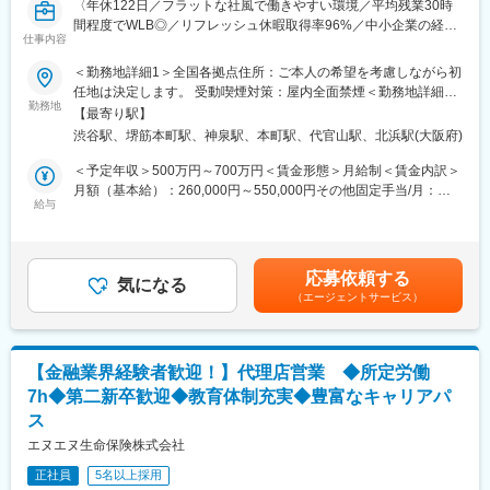
〈年休122日／フラットな社風で働きやすい環境／平均残業30時
間程度でWLB◎／リフレッシュ休暇取得率96%／中小企業の経営
仕事内容
支援に携われます／産休育休取得率100%〉
＜勤務地詳細1＞全国各拠点住所：ご本人の希望を考慮しながら初
■業務内容：※生命保険の直接販売は行いません。
任地は決定します。 受動喫煙対策：屋内全面禁煙＜勤務地詳細2
代理店営業は、代理店とのパートナーシップを構築し、保険をは
勤務地
＞本社住所：東京都渋谷区渋谷2-24-12 渋谷スクランブルスクエ
【最寄り駅】
じめ法務・財務・資産運用など幅広い専門知識と分析力をを基に
ア44F勤務地最寄駅：山手線／渋谷駅受動喫煙対策：屋内全面禁
渋谷駅、堺筋本町駅、神泉駅、本町駅、代官山駅、北浜駅(大阪府)
代理店経営サポート・コンサルティングを行います。
煙＜勤務地詳細3＞大阪営業部住所：大阪府大阪市中央区安土町2-
3-13 大阪国際ビル7Ｆ勤務地最寄駅：各線／堺筋本町駅受動喫煙
＜予定年収＞500万円～700万円＜賃金形態＞月給制＜賃金内訳＞
（1）代理店を通じた生命保険による法人向けコンサルティングサ
対策：屋内全面禁煙変更の範囲：会社の定める事業所（リモート
月額（基本給）：260,000円～550,000円その他固定手当/月：
ービスの提供：代理店に対して、中小企業の経営者が抱える、資
給与
ワーク含む）
45,000円＜月給＞305,000円～595,000円＜昇給有無＞有＜残業手
金繰り・節税・事業承継等の悩みに応える企業保険を設計し、提
当＞有＜給与補足＞※勤務地により借上げ社宅制度あり営業手当あ
案します。
り昇給：年1回（4月）定期賞与（非管理職のみ）：年2回（6月･
（2）代理店に対する実践的営業サポート：代理店の営業同行
12月）業績決算賞与：年1回（3月）賃金はあくまでも目安の金額
応募依頼する
（例：銀行の支店長に同行し、経営者に保険の提案営業を行うな
気になる
であり、選考を通じて上下する可能性があります。月給(月額)は固
（エージェントサービス）
ど）、代理店への経営・営業コンサルティング
定手当を含めた表記です。
■当社の代理店について：
税理士・公認会計士事務所、プロ保険代理店、銀行、証券会社な
【金融業界経験者歓迎！】代理店営業 ◆所定労働
ど中小企業のオーナーとやりとりする金融のプロフェッショナル
7h◆第二新卒歓迎◆教育体制充実◆豊富なキャリアパ
が代理店となって当社の保険商品を販売します。
ス
1人当たり、首都圏は30件程度、地方40件程度担当いただきま
す。
エヌエヌ生命保険株式会社
正社員
5名以上採用
■身に付くスキル：