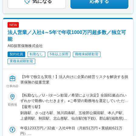
駅、京王八王子駅、金手駅、西松本駅、富山駅北駅、仁愛女子高
気になる
応募する
校駅、上前津駅、新静岡駅、新浜松駅、札木駅、大阪駅、天王寺
駅前駅、四条大宮駅、神戸三宮駅(阪神)、山陽姫路駅、大雲寺前
駅、高松築港駅、高知橋駅、県庁前駅(愛媛県)、西鉄福岡駅、旦過
駅、市役所駅(長崎県)、水道町駅、加治屋町駅、旭橋駅、大通駅、
NEW
千代台駅、青葉通一番町駅、麻布十番駅、富山駅、福井駅、第一
法人営業／入社4～5年で年収1000万円超多数／独立可
通り駅、東八町駅、梅田駅(地下鉄)、天王寺駅、三ノ宮駅、清輝橋
駅、高松駅(香川県)、はりまや橋駅、松山市駅、天神駅、小倉駅
能
(福岡県)、めがね橋駅、通町筋駅、甲東中学校前駅、美栄橋駅
AIG損害保険株式会社
契約社員
転勤なし
5名以上採用
職種未経験歓迎
業種未経験歓迎
【5年で独立も実現！】法人向けに企業の経営リスクを解決する損
害保険の提案営業
仕事内容
【転勤なし／U・Iターン歓迎／希望により決定】全国61拠点のい
ずれかで勤務いただきます。※ご希望の勤務地を選定していただけ
勤務地
ます。※現住所と希望勤務地が異なる場合、面接は現住所の近くで
【最寄り駅】
行うことも可能です。★受動喫煙対策：敷地内喫煙可能場所あり
釧路駅、さっぽろ駅、旭川四条駅、五稜郭公園前駅、本八戸駅、
（勤務先に応じて変動の可能性あり）
上盛岡駅、秋田駅、北山形駅、仙台駅(地下鉄)、郡山駅(福島県)、
神谷町駅、錦糸町駅、八王子駅、新横浜駅、藤沢駅、本厚木駅、
年収1233万円／32歳・入社4年目（月給51万円＋業績給621万
水戸駅、つくば駅、東武宇都宮駅、前橋駅、大宮駅(埼玉県)、海浜
円）
幕張駅、甲府駅、松本駅、新潟駅、インテック本社前駅、北鉄金