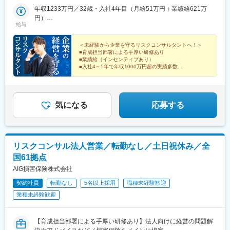
神谷町駅、錦糸町駅、八王子駅、新横浜駅、藤沢駅、本厚木駅、
年収1233万円／32歳・入社4年目（月給51万円＋業績給621万
水戸駅、つくば駅、東武宇都宮駅、前橋駅、大宮駅(埼玉県)、海浜
円）
幕張駅、甲府駅、松本駅、新潟駅、インテック本社前駅、北鉄金
給与
年収758万円／34歳・入社3年目（月給36万円＋業績給326万円）
沢駅、福井城址大名町駅、矢場町駅、静岡駅、浜松駅、名鉄岐阜
駅、豊橋公園前駅、津新町駅、大阪梅田駅(阪急線)、大阪阿部野橋
＜未経験から企業を守るリスクコンサルタントへ！＞
駅、草津駅(滋賀県)、丹波口駅、三宮駅(神戸新交通)、姫路駅、新
■育成担当部署による手厚い研修あり
大宮駅、和歌山駅、東中央町駅、紙屋町東駅、徳山駅、鳥取駅、
■業績給（インセンティブあり）
松江駅、片原町駅(香川県)、蓮池町通駅、阿波富田駅、市役所前駅
■入社4～5年で年収1000万円超の実績多数
■年休125日／土日祝休み
(愛媛県)、赤坂駅(福岡県)、平和通駅、西鉄久留米駅、佐賀駅、桜
■1日のスケジュールは自由に調整可能
町駅(長崎県)、大分駅、藤崎宮前駅、宮崎駅、高見馬場駅、県庁前
■開業サポート充実！
駅(沖縄県)、札幌駅、中央病院前駅、あおば通駅、六本木一丁目
駅、京王八王子駅、金手駅、西松本駅、富山駅北駅、仁愛女子高
気になる
応募する
校駅、上前津駅、新静岡駅、新浜松駅、札木駅、大阪駅、天王寺
駅前駅、四条大宮駅、神戸三宮駅(阪神)、山陽姫路駅、大雲寺前
駅、立町駅、高松築港駅、高知橋駅、県庁前駅(愛媛県)、西鉄福岡
駅、旦過駅、市役所駅(長崎県)、水道町駅、加治屋町駅、旭橋駅、
リスクコンサル法人営業／転勤なし／土日祝休み／全
大通駅、千代台駅、青葉通一番町駅、麻布十番駅、富山駅、福井
国61拠点
駅、第一通り駅、東八町駅、梅田駅(地下鉄)、天王寺駅、三ノ宮
駅、清輝橋駅、県庁前駅(広島県)、高松駅(香川県)、はりまや橋
AIG損害保険株式会社
駅、松山市駅、天神駅、小倉駅(福岡県)、めがね橋駅、通町筋駅、
契約社員
転勤なし
5名以上採用
職種未経験歓迎
甲東中学校前駅、美栄橋駅
業種未経験歓迎
【育成担当部署による手厚い研修あり】法人向けに経営の問題解