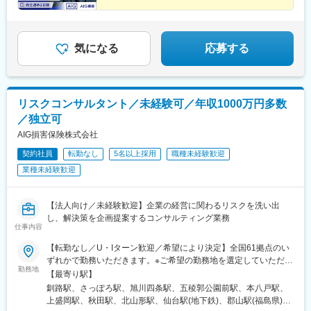
◆全国61拠点にて募集／転勤なし！
(愛媛県)、赤坂駅(福岡県)、平和通駅、西鉄久留米駅、佐賀駅、桜
◆入社4～5年で年収1000万円超の実績多数
町駅(長崎県)、大分駅、藤崎宮前駅、宮崎駅、高見馬場駅、県庁前
駅(沖縄県)、札幌駅、中央病院前駅、あおば通駅、六本木一丁目
駅、京王八王子駅、金手駅、西松本駅、富山駅北駅、仁愛女子高
気になる
応募する
校駅、上前津駅、新静岡駅、新浜松駅、札木駅、大阪駅、天王寺
駅前駅、四条大宮駅、神戸三宮駅(阪神)、山陽姫路駅、大雲寺前
駅、立町駅、高松築港駅、高知橋駅、県庁前駅(愛媛県)、西鉄福岡
駅、旦過駅、市役所駅(長崎県)、水道町駅、加治屋町駅、旭橋駅、
リスクコンサルタント／未経験可／年収1000万円多数
大通駅、千代台駅、青葉通一番町駅、麻布十番駅、富山駅、福井
／独立可
駅、第一通り駅、東八町駅、梅田駅(地下鉄)、天王寺駅、三ノ宮
駅、清輝橋駅、県庁前駅(広島県)、高松駅(香川県)、はりまや橋
AIG損害保険株式会社
駅、松山市駅、天神駅、小倉駅(福岡県)、めがね橋駅、通町筋駅、
契約社員
転勤なし
5名以上採用
職種未経験歓迎
甲東中学校前駅、美栄橋駅
業種未経験歓迎
【法人向け／未経験歓迎】企業の経営に関わるリスクを洗い出
し、解決策を企画提案するコンサルティング業務
仕事内容
【転勤なし／U・Iターン歓迎／希望により決定】全国61拠点のい
ずれかで勤務いただきます。※ご希望の勤務地を選定していただけ
勤務地
ます。※現住所と希望勤務地が異なる場合、面接は現住所の近くで
【最寄り駅】
行うことも可能です。★受動喫煙対策：敷地内喫煙可能場所あり
釧路駅、さっぽろ駅、旭川四条駅、五稜郭公園前駅、本八戸駅、
（勤務先に応じて変動の可能性あり）
上盛岡駅、秋田駅、北山形駅、仙台駅(地下鉄)、郡山駅(福島県)、