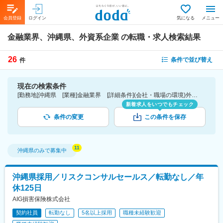
会員登録
ログイン
気になる
メニュー
金融業界、沖縄県、外資系企業
の転職・求人検索結果
26
条件で並び替え
件
現在の検索条件
[勤務地]沖縄県 [業種]金融業界 [詳細条件](会社・職場の環境)外資系企業
新着求人をいつでもチェック
条件の変更
この条件を保存
沖縄県
のみで募集中
沖縄県採用／リスクコンサルセールス／転勤なし／年
休125日
AIG損害保険株式会社
契約社員
転勤なし
5名以上採用
職種未経験歓迎