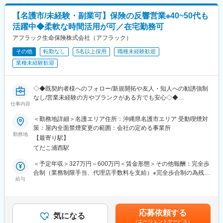
11時：代理店との商談（1）
12時：ランチ
【名護市/未経験・副業可】保険の反響営業※40~50代も
13時：データ分析、提案資料の作成
活躍中◆柔軟な時間活用が可／在宅勤務可
15時：代理店との商談（2）
17時：帰社、事務作業、翌日の準備
アフラック生命保険株式会社（アフラック）
18時：退社
その他
転勤なし
5名以上採用
職種未経験歓迎
■研修制度
業種未経験歓迎
入社後は全体研修後、支店にて先輩社員のOJTのもとキャッチア
ップをいただきます。
まずは先輩社員の商談への同行や、資料作成のサポートからお任
◇◆既契約者様へのフォロー/新規開拓や友人・知人への勧誘強制
せします。
なし/営業未経験の方やブランクがある方でも安心◇◆
■業務の魅力
仕事内容
代理店のスタッフなど周囲を巻き込み成果を上げていく営業力が
■職務内容：
身につきます。
＜勤務地詳細＞名護エリア住所：沖縄県名護市エリア 受動喫煙対
ストラテジックパートナー（SP）としてアフラックと業務委託契
代理店へのコンサルティング営業のため、個人への保険販売は行
策：屋内全面禁煙変更の範囲：会社の定める事業所
約を結び、既契約者さまへの契約内容の見直し・保障の最適化の
勤務地
いません。
【最寄り駅】
ご提案を行います。
若手のうちから、販売戦略の企画や代理店経営者に向けた提案を
てだこ浦西駅
お客様リストは毎月割り振られ、契約更新や生活環境の変化に合
行っていただけます。
わせたご相談が中心。必要性が明確なため提案しやすく、成果に
■キャリアについて
＜予定年収＞327万円～600万円＜賃金形態＞その他報酬：完全歩
もつながりやすい仕事です。
一人一人が主体的にチャレンジしキャリアを創れるような制度が
合制（業務制限手当、代理店手数料を支給）※完全歩合制の為残業
◆1日の働き方イメージ
給与
整っており、年齢や社歴に関わらずキャリアアップを目指せま
手当なし＜想定月額＞140,000円～500,000円＜昇給有無＞無＜給
9:00/訪問準備・架電/10:00・お客様と面談/14:00・帰宅後にWEB
す。（中途新卒比率及び男女比率は限りなく5:5に近い割合です）
与補足＞■手当詳細：・初動期手当 1ヵ月目～12ヵ月目
面談
中途入社後1年以内に課長クラスへの昇進事例もあります。
140,000円（固定）・業務制限手当： 3ヶ月目以降業績に応じた
16:00/業務終了
自身の希望する部署やポストに自ら手を挙げて挑戦できるジョブ
業務制限手当（成績連動）を支給 ※最低保証なし・分配後手数
応募依頼する
※あくまで一例。自分のペースで調整できます。
気になる
ポスティング制度があり、代理店営業から広報や商品開発、ITシ
料 2ヵ月目以降業績に応じた分配後手数料（成績連動）を支給■
（エージェントサービス）