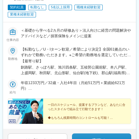
駅、松山市駅、天神駅、小倉駅(福岡県)、めがね橋駅、通町筋駅、
契約社員
転勤なし
5名以上採用
職種未経験歓迎
甲東中学校前駅、美栄橋駅
業種未経験歓迎
＜基礎から学べる2カ月の研修あり＞法人向けに経営の問題解決や
アドバイスなど／損害保険をメインに提案
仕事内容
【転勤なし／U・Iターン歓迎／希望により決定】全国61拠点のい
ずれかで勤務いただきます。※ご希望の勤務地を選定していただけ
勤務地
ます。※現住所と希望勤務地が異なる場合、面接は現住所の近くで
【最寄り駅】
行うことも可能です。★受動喫煙対策：敷地内喫煙可能場所あり
釧路駅、さっぽろ駅、旭川四条駅、五稜郭公園前駅、本八戸駅、
（勤務先に応じて変動の可能性あり）
上盛岡駅、秋田駅、北山形駅、仙台駅(地下鉄)、郡山駅(福島県)、
神谷町駅、錦糸町駅、八王子駅、新横浜駅、藤沢駅、本厚木駅、
年収1233万円／32歳・入社4年目（月給51万円＋業績給621万
水戸駅、つくば駅、東武宇都宮駅、前橋駅、大宮駅(埼玉県)、海浜
円）
幕張駅、甲府駅、松本駅、新潟駅、インテック本社前駅、北鉄金
給与
年収758万円／34歳・入社3年目（月給36万円＋業績給326万円）
沢駅、福井城址大名町駅、矢場町駅、静岡駅、浜松駅、名鉄岐阜
駅、豊橋公園前駅、津新町駅、大阪梅田駅(阪急線)、大阪阿部野橋
一日のスケジュール、提案するプランなど、あなたに合
駅、草津駅(滋賀県)、丹波口駅、三宮駅(神戸新交通)、姫路駅、新
ったスタイルで組み立て行動できます！
大宮駅、和歌山駅、東中央町駅、紙屋町東駅、徳山駅、鳥取駅、
松江駅、片原町駅(香川県)、蓮池町通駅、阿波富田駅、市役所前駅
◆もちろん残業時間のコントロールも可能！
◆入社4～5年で年収1000万円の実績多数
(愛媛県)、赤坂駅(福岡県)、平和通駅、西鉄久留米駅、佐賀駅、桜
◆完全週休2日制／土日祝休み／年間休日125日
町駅(長崎県)、大分駅、藤崎宮前駅、宮崎駅、高見馬場駅、県庁前
駅(沖縄県)、札幌駅、中央病院前駅、あおば通駅、六本木一丁目