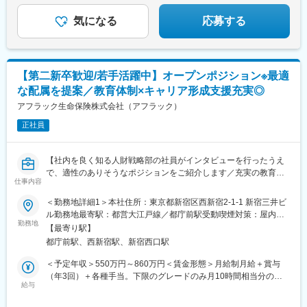
駅(沖縄県)、札幌駅、中央病院前駅、あおば通駅、六本木一丁目
駅、京王八王子駅、金手駅、西松本駅、富山駅北駅、仁愛女子高
気になる
応募する
校駅、上前津駅、新静岡駅、新浜松駅、札木駅、大阪駅、天王寺
駅前駅、四条大宮駅、神戸三宮駅(阪神)、山陽姫路駅、大雲寺前
駅、立町駅、高松築港駅、高知橋駅、県庁前駅(愛媛県)、西鉄福岡
駅、旦過駅、市役所駅(長崎県)、水道町駅、加治屋町駅、旭橋駅、
【第二新卒歓迎/若手活躍中】オープンポジション※最適
大通駅、千代台駅、青葉通一番町駅、麻布十番駅、富山駅、福井
な配属を提案／教育体制×キャリア形成支援充実◎
駅、第一通り駅、東八町駅、梅田駅(地下鉄)、天王寺駅、三ノ宮
駅、清輝橋駅、県庁前駅(広島県)、高松駅(香川県)、はりまや橋
アフラック生命保険株式会社（アフラック）
駅、松山市駅、天神駅、小倉駅(福岡県)、めがね橋駅、通町筋駅、
正社員
甲東中学校前駅、美栄橋駅
【社内を良く知る人財戦略部の社員がインタビューを行ったうえ
で、適性のありそうなポジションをご紹介します／充実の教育・
仕事内容
福利厚生／フレックス勤務・全国転勤型／幅広い業務領域で成長
できる環境】
＜勤務地詳細1＞本社住所：東京都新宿区西新宿2-1-1 新宿三井ビ
ル勤務地最寄駅：都営大江戸線／都庁前駅受動喫煙対策：屋内全
■業務概要
勤務地
面禁煙＜勤務地詳細2＞全国住所：全国各地 受動喫煙対策：屋内
【最寄り駅】
お人柄や意欲等を踏まえ、部署とのマッチングを図る、若手層向
全面禁煙変更の範囲：会社の定める事業所（リモートワーク含
都庁前駅、西新宿駅、新宿西口駅
けのオープンポジション求人です。
む）
社内を良く知る人財戦略部の社員がインタビューを行い、キャリ
＜予定年収＞550万円～860万円＜賃金形態＞月給制月給＋賞与
アに対する考えを伺いながら、適性ポジションのすり合わせを行
（年3回）＋各種手当。下限のグレードのみ月10時間相当分の固
います。
給与
定残業代を支給。＜賃金内訳＞月額（基本給）：306,000円～
ご入社後は、初期配属部門に限らず、ジョブポスティング（社内
347,000円＜月給＞306,000円～347,000円＜昇給有無＞有＜残業