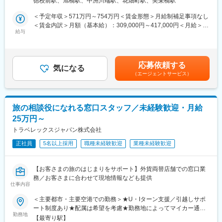
徳校前駅、旭橋駅、中洲川端駅、花畑町駅、美栄橋駅
■業務内容
16 大樹生命那覇ビル4F受動喫煙対策：屋内全面禁煙変更の範
全国8000店以上の販売代理店や提携金融機関がお客様により良い
囲：会社の定める事業所（リモートワーク含む）
＜予定年収＞571万円～754万円＜賃金形態＞月給制補足事項なし
■商工会議所とのパートナーシップ
保険提案ができるよう、販売促進や経営課題解決のためのコンサ
＜賃金内訳＞月額（基本給）：309,000円～417,000円＜月給＞
同社は古くから全国の商工会議所／商工会と連携し、地域経済の
ルティング営業を行います。
給与
309,000円～417,000円＜昇給有無＞有＜残業手当＞有＜給与補足
発展に貢献しています。「生命共済制度」「特定退職金共済制
＞※賞与について：６月・12月（固定支給）、３月（決算賞与の
度」は同社が発足に貢献しており全国99%にあたる商工会議所の
■業務詳細
ため変動）※上記年収は所定外労働手当月30時間分を含んだ水準
共済・福祉制度を引き受けています。
・販売戦略の立案
です。※転居を伴う場合、別途転勤手当（4万円～6万円/月）と住
その歴史により、商工会議所からの紹介や協業によって訪問のき
応募依頼する
・商品勉強会や各種研修、販売方法指導
気になる
宅補助（例：6万円/月までの9割会社負担）の支給がございます。
っかけを作りやすいアドバンテージは他社にはない有利性があり
（エージェントサービス）
・代理店の課題分析・解決策の提案
賃金はあくまでも目安の金額であり、選考を通じて上下する可能
ます。
・同業他社やマーケット動向の分析
性があります。月給(月額)は固定手当を含めた表記です。
金融営業で一番苦しむ行先がない。について同社は商工会議所と
・保険契約事務に関する各種業務
の連携強化により訪問先を見出せます。
旅の相談役になれる窓口スタッフ／未経験歓迎・月給
■1日の流れ
■アクサGについて
25万円～
9時：朝礼、チーム内での事例共有など
アクサは1817年にフランスで生まれ、世界51の国と地域にサービ
10時：販売戦略ミーティング
トラベレックスジャパン株式会社
ス提供をする保険及び資産運用分野の世界的リーディングカンパ
11時：代理店との商談（1）
ニーです。
正社員
5名以上採用
職種未経験歓迎
業種未経験歓迎
12時：ランチ
13時：データ分析、提案資料の作成
15時：代理店との商談（2）
【お客さまの旅のはじまりをサポート】外貨両替店舗での窓口業
17時：帰社、事務作業、翌日の準備
務／お客さまに合わせて現地情報なども提供
18時：退社
仕事内容
＜主要都市・主要空港での勤務＞★U・Iターン支援／引越しサポ
■研修制度
ート制度あり★配属は希望を考慮★勤務地によってマイカー通勤
入社後は全体研修の後、支社配属となり、商談同行や、資料作成
勤務地
もOK◆市中◆「空港も憧れるけど、ワークライフバランスも大切
のサポートからお任せします。中途入社社員も早期に馴染めるよ
【最寄り駅】