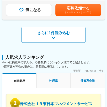
公募制度）や海外留学制度、社内大学など、自律的なキャリア形
手当＞有＜給与補足＞月給に賞与（年3回）と各種手当が加わりま
成を支援する充実した環境のもと、意欲次第で自分らしいキャリ
す。賞与は3月、6月、12月に支給されます。※下限である11グレ
応募依頼する
アを歩んでいただくことが可能です。
気になる
ードのみ月10時間相当分の固定残業代を支給。 そのため、下限
（エージェントサービス）
の月額給与のみ、月21,000円分の固定残業手当を含みます。
＜配属先部門の例＞
（職務給285,000円＋固定残業代21,000円）賃金はあくまでも目
マーケティング営業部門（主に代理店営業職種）
安の金額であり、選考を通じて上下する可能性があります。月給
ITデジタル・オペレーション部門（主に契約事務職種）
(月額)は固定手当を含めた表記です。
※適性により上記以外の部門を打診することもございます
さらに1件読み込む
※一次インタビュー後に、合否連絡とともに候補となるポジション
を打診します
※希望職種がすでに決まっている場合は、該当する個別求人へ応募
ください
■当社の中途採用について
人気求人ランキング
各年の全体採用者数に占めるキャリア採用者数の比率は以下の通
dodaに掲載中の求人を、応募数順にランキング形式でご紹介します。
りです。
※応募数が同数の場合は、新着順に表示しています。
2023年：72.0％／2024年：58.7％／2025年：53.6％
更新日：
2026/8/8（土）
■キャリアパスについて
沖縄県
外資系企業
金融業界
ご入社後も、ジョブポスティング（社内公募制度）や海外留学制
度、社内大学など、自律的なキャリア形成を支援する充実した環
境のもと、意欲次第で自分らしいキャリアを歩んでいただくこと
が可能です。
株式会社ＪＲ東日本マネジメントサービス
■就業環境