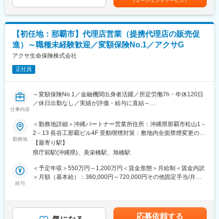
（エージェントサービス）
・保険契約事務に関する各種業務
賃金はあくまでも目安の金額であり、選考を通じて上下する可能
ス部門など幅広い部門へのキャリアチェンジが叶っています。
【変更の範囲：会社の定める業務】
性があります。月給(月額)は固定手当を含めた表記です。
中途新卒比率及び男女比率は限りなく5:5に近く、社歴や男女関わ
■1日の流れ
らず誰にでもチャンスがあります。
9時：朝礼、チーム内での事例共有など
■働き方
【初任地：那覇市】代理店営業（提携代理店の販売促
10時：販売戦略ミーティング
社員一人一人を大切にする会社で、在宅勤務やフレックス制度、
進）～職種未経験歓迎／変額保険No.1／アクサG
11時：代理店との商談（1）
転勤手当や社宅補助などの働き方や福利厚生が充実しています。
12時：ランチ
アクサ生命保険株式会社
13時：データ分析、提案資料の作成
変更の範囲：本文参照
正社員
15時：代理店との商談（2）
17時：帰社、事務作業、翌日の準備
18時：退社
～変額保険No.1／金融機関出身者活躍／所定労働7h・年休120日
■研修制度
／休日出勤なし／実績が評価・給与に直結～
入社後は全体研修後、支店にて先輩社員のOJTのもとキャッチア
仕事内容
ップいただきます。
【変額保険No.1】商品力で代理店から選ばれる
＜勤務地詳細＞沖縄パートナー営業所住所：沖縄県那覇市松山1－
まずは先輩社員の商談への同行や、資料作成のサポートからお任
【希望勤務地制度】初任地確約＋希望エリアで3年勤務保証
2－13 長谷工那覇ビル4F 受動喫煙対策：敷地内全面禁煙変更の範
せします。
【多様なキャリアパス】マネジメントへの道はもちろん、公募制
勤務地
囲：会社の定める事業所（リモートワーク含む）
■評価制度
【最寄り駅】
度で他部署へのチャレンジも可能
評価は「業績貢献評価」と「行動評価」に分かれています。
県庁前駅(沖縄県)、美栄橋駅、旭橋駅
評価と報酬は連動しており、「業績貢献評価」は短期業績賞与、
■業務内容
＜予定年収＞550万円～1,200万円＜賃金形態＞月給制＜賃金内訳
「行動評価」は給与改定に反映されます。
当社との委託契約を締結した生命保険募集代理店（生命保険代理
＞月額（基本給）：360,000円～720,000円その他固定手当/月：
賞与は年に3回あり、6月、12月賞与は固定ですが、3月の短期業
店、提携金融機関、提携保険会社等）を通じた生命保険販売の推
給与
50,000円～60,000円＜月給＞410,000円～780,000円＜昇給有無
績賞与は全社業績と個人業績で変動します。
進業務を行います。当社登録代理店を担当し、主に訪問により教
＞有＜残業手当＞有＜給与補足＞＊給与は前職における経験・ス
賞与の総支給月数は、およそ7.2～8.5か月となります。
育・育成・管理する業務を担当します。
キル、弊社におけるジョブグレード等を考慮して決定します。＊
■キャリアについて
（1）代理店に対する販売促進のためのコンサルティング営業
営業手当、賞与を含めた目安年収額は以下の通りです⇒S1グレー
ジョブポスティング制度や自己申告制度など一人一人が主体的に
応募依頼する
（2）募集人に対する教育・研修等販売フォローの実施