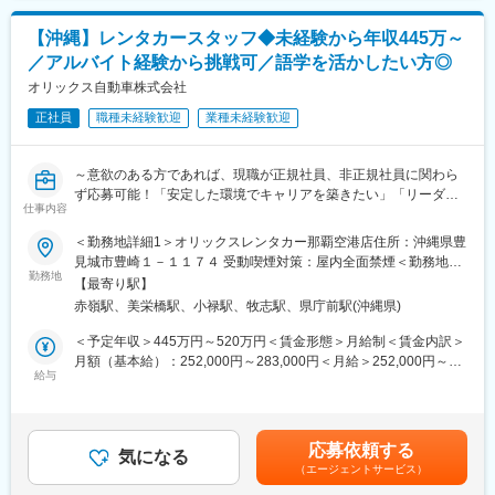
幅広い業務で活用可能。本来の業務により時間をかけられる体制
を模索し続けています。
【沖縄】レンタカースタッフ◆未経験から年収445万～
／アルバイト経験から挑戦可／語学を活かしたい方◎
■1日の流れ
変更の範囲：会社の定める業務
9時：朝礼、チーム内での事例共有など
オリックス自動車株式会社
10時：販売戦略ミーティング
正社員
職種未経験歓迎
業種未経験歓迎
11時：代理店との商談（1）
12時：ランチ
13時：データ分析、提案資料の作成
～意欲のある方であれば、現職が正規社員、非正規社員に関わら
15時：代理店との商談（2）
ず応募可能！「安定した環境でキャリアを築きたい」「リーダー
17時：帰社、事務作業、翌日の準備
仕事内容
シップを発揮したい」という方に最適なポジションです！～
18時：退社
＜勤務地詳細1＞オリックスレンタカー那覇空港店住所：沖縄県豊
■募集背景
見城市豊崎１－１１７４ 受動喫煙対策：屋内全面禁煙＜勤務地詳
■研修制度
沖縄県内の直営レンタカー店舗運営を統括する店長候補を募集い
勤務地
細2＞オリックスレンタカー美栄橋店住所：沖縄県那覇市牧志2-
入社後は全体研修の後、支社配属となり、商談同行や、資料作成
【最寄り駅】
たします。
17-10 受動喫煙対策：屋内全面禁煙変更の範囲：会社の定める事
のサポートからお任せします。中途入社社員も早期に馴染めるよ
赤嶺駅、美栄橋駅、小禄駅、牧志駅、県庁前駅(沖縄県)
将来的には、複数店舗を統括するエリアマネジャーへのキャリア
業所
う、1年間「エンゲージメントサポーター」をアサインします。
アップも可能です。
＜予定年収＞445万円～520万円＜賃金形態＞月給制＜賃金内訳＞
OJT/カルチャーの伝承/人間関係構築をサポートします。
月額（基本給）：252,000円～283,000円＜月給＞252,000円～
■業務内容
給与
283,000円＜昇給有無＞有＜残業手当＞有＜給与補足＞※上記年収
■評価制度
「接客」以外の業務として、車両の稼働管理やアルバイトスタッ
は年間240時間分の残業代を含んだものです。（月20時間相当）■
評価は「業績貢献評価」と「行動評価」に分かれています。
フの育成・管理といったマネジメント業務を中心とした店舗運営
賞与：年2回■昇給：年1回■人事評価：年1回賃金はあくまでも目
評価と報酬は連動しており、「業績貢献評価」は短期業績賞与、
があります。また、個人の利用に留まらず、法人の利用も多いオ
安の金額であり、選考を通じて上下する可能性があります。月給
「行動評価」は給与改定に反映されます。
応募依頼する
リックスレンタカーだからこそ、法人のお客様への営業活動にも
気になる
(月額)は固定手当を含めた表記です。
賞与は年に3回あり、6月、12月賞与は固定ですが、3月の短期業
（エージェントサービス）
力を入れています。沖縄の地域特性より、キャンプ期間中のプロ
績賞与は全社業績と個人業績で変動します。
野球球団へ中長期の法人レンタカー利用のご提案やホテル・旅行