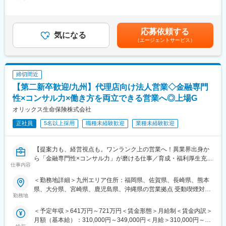
480,000円＜昇給有無＞有＜残業手当＞有＜給与補足＞※基本給＋
グ等の経営課題解決を自分なりのやり方、スタイルで取組み、新
社員一人一人の役割（職務）と責任を明確化し、達成感と公平性
残業代＋賞与での想定年収となります。※別途営業インセンティブ
しい挑戦と営業を基礎から学べる環境があります！
を高めるため厳正かつ公平な評価システムを導入しており、評価
あり。賃金はあくまでも目安の金額であり、選考を通じて上下す
を通し自律型社員を創出する為に部下と上司で徹底したコミュニ
る可能性があります。月給(月額)は固定手当を含めた表記です。
■業務内容
ケーションを図っていただきます。目標管理制度による業績評価
応募依頼する
気になる
一人当たり30～40店ほどの代理店を担当し以下の業務を行いま
と人事考課制度による職務遂行評価にて評価されます。
（エージェントサービス）
す。
業績評価：全社員がどの役割、責任を担っているかを明確するた
・当社商品の販売研修
めに事業計画に基づいた個人目標を設定し、目標達成の度合いを
・代理店向け営業施策の企画実行
評価されます。
締切間近
・代理店の経営課題解決に向けた提案
職務遂行評価：業績だけでの評価ではなく、プロセスも評価する
・代理店からの大型案件獲得相談
システムとなり、結果や成果に至った過程の職務遂行状況がどの
【第二新卒歓迎/九州】代理店向け法人営業◇金融専門
・新規代理店の開拓
水準化を評価されます。
性×コンサル力×働き方を両立できる営業へ◎上場G
オリックス生命保険株式会社
■魅力ポイント
変更の範囲：会社の定める業務
◎ビジネスの基本から学べる営業と育成体制
正社員
5名以上採用
職種未経験歓迎
業種未経験歓迎
◎固定給＋営業インセンティブで収入安定
◎営業として幅広く、汎用的なスキルが身につく
◎風通しの良い社風！異業界出身者も活躍中！
【提案力も、経営視点も。ワンランク上の営業へ！異業界出身か
◎30代管理職登用あり
ら「金融専門性×コンサル力」が磨ける仕事／育成・福利厚生充実
仕事内容
◎充実した福利厚生
のオリックスG／年収641万～／年間休日120日・定時7時間】
＜勤務地詳細＞九州エリア住所：福岡県、佐賀県、長崎県、熊本
■OJT
中途入社が7割を占め、保険以外の金融業界や不動産・自動車な
県、大分県、宮崎県、鹿児島県、沖縄県の営業拠点 受動喫煙対
入社後は研修を通じて「保険」の基礎知識を学び、代理店営業に
ど、異業界出身者も活躍中！
勤務地
策：屋内全面禁煙変更の範囲：会社の定める事業所（リモートワ
必要なコンサルティング能力を身に着けていきます。その後も周
30代前半で課長昇進する等、実力に合わせてステップアップでき
ーク含む）
＜予定年収＞641万円～721万円＜賃金形態＞月給制＜賃金内訳＞
囲の社員、上司が担当代理店の課題やチャレンジをサポートする
る環境・実績があります
月額（基本給）：310,000円～349,000円＜月給＞310,000円～
体制があり、成長を後押しする環境があります。