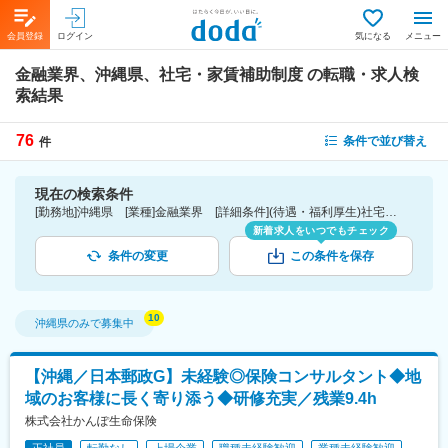
会員登録
ログイン
気になる
メニュー
金融業界、沖縄県、社宅・家賃補助制度
の転職・求人検
索結果
76
条件で並び替え
件
現在の検索条件
[勤務地]沖縄県 [業種]金融業界 [詳細条件](待遇・福利厚生)社宅・家賃補助制度
新着求人をいつでもチェック
条件の変更
この条件を保存
沖縄県
のみで募集中
【沖縄／日本郵政G】未経験◎保険コンサルタント◆地
域のお客様に長く寄り添う◆研修充実／残業9.4h
株式会社かんぽ生命保険