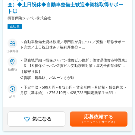
会社としての研修だけでなく、先輩社員から勉強会やアドバイス
査）◆土日祝休◆自動車整備士歓迎◆資格取得サポー
をいただきながら、切磋琢磨できる環境です。
ト◎
■キャリアパス：
損害保険ジャパン株式会社
技術アジャスターとしての経験を積むことで、将来的にはリーダ
ー職や管理職への昇進の道が開けています。また、専門的な知識
正社員
を深めるための研修制度や資格取得支援制度も充実しており、自
己成長を図ることができます。キャリアアップを目指す方にとっ
て、最適な環境です。
～自動車整備士資格歓迎／専門性が身につく／資格・研修サポー
■魅力：
ト充実／土日祝日休み／福利厚生◎～
仕事内容
・SOMPOグループの安定基盤があり、腰を据えて長期的に働ける
■業務概要：
環境です。
入社後は技術アジャスター資格取得後、保険金サービス部門で、
＜勤務地詳細＞損保ジャパン佐賀ビル住所：佐賀県佐賀市神野東1
・誰しもが慣れない交通事故の状況下で、事故を解決に導き、保
自動車の損害調査・示談交渉をお任せします。
－3－18 損保ジャパン佐賀ビル受動喫煙対策：屋内全面禁煙変更
険金という形でお客様に貢献できるお仕事です。
■職務詳細：
勤務地
の範囲：会社の定める事業所（リモートワーク含む）
【最寄り駅】
・事故解決のプロフェッショナルとして活躍できるよう、入社か
１．自動車損害調査
佐賀駅、鍋島駅、バルーンさが駅
らその後も、さまざまな力を身につけ、磨き、高め続けられる環
整備工場と修理範囲や修理計画・金額に関する折衝を行います。
境が整っています。
また、事故の事案担当者へ自動車調査結果に関する情報提供を行
＜予定年収＞599万円～872万円＜賃金形態＞月給制＜賃金内訳＞
・年間休日120日（土日祝）／所定労働時間09:00～17:00とワー
い、スムーズな解決に向けて支援を行います。
月額（基本給）：276,810円～428,728円固定残業手当/月：
クライフバランスの取りやすい環境です。
２．示談交渉
給与
92,570円～136,250円（固定残業時間40時間0分/月）超過した時
■ご参考：技術アジャスターについて／社員インタビュー等も載っ
事故の関係者へのヒアリングや、事故発生現場の計測調査、事故
間外労働の残業手当は追加支給＜月給＞369,380円～564,978円
ていますのでぜひご覧ください。
のシミュレーション再現等を通じて、事故当事者の合意を得て、
（一律手当を含む）＜昇給有無＞有＜残業手当＞有＜給与補足＞■
https://www.sompo-japan-saiyo.com/sompo-
解決していきます。
賞与：年2回（会社業績、評価による）■昇給：あり※賃金はあく
応募依頼する
sp/adjuster/img/adjuster.pdf
■育成体制：
気になる
までも目安の金額であり、選考を通じて上下する可能性がありま
（エージェントサービス）
技術アジャスター資格取得に向けて、自動車工学や関係法令、自
す。※各種手当てを規程に従い支給※技術アジャスター資格保有者
変更の範囲：会社の定める業務
動車損害の適正評価等、専門知識を集合研修と実務研修（配属先
は優遇します。※超過した時間外労働の残業時間代は追加支給賃金
でのOJT研修）で学んでいただきます。