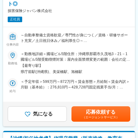
800～1,000万円超（在職最年少37歳）
ト◎
ルティング営業に注力できます。
研修後、担当代理店は一人で担当していただきますが、チームで
損害保険ジャパン株式会社
変更の範囲：会社の定める業務
共有や相談する機会がございます。一人で抱え込むことはなく、
正社員
チームとして成果を出していくことを大切にしています。
■転勤について
希望地勤務制度にて希望のエリアで3年勤務を保証できます（各種
～自動車整備士資格歓迎／専門性が身につく／資格・研修サポー
条件あり）。また初任地は希望を確約します（応募時点で募集が
ト充実／土日祝日休み／福利厚生◎～
充足した場合はご希望に添えない可能性がございます）。1支店で
仕事内容
■業務概要：
10年程度勤務している社員もいます。
入社後は技術アジャスター資格取得後、保険金サービス部門で、
■働き方
＜勤務地詳細＞國場ビル5階住所：沖縄県那覇市久茂地3－21－1
自動車の損害調査・示談交渉をお任せします。
所定労働時間9時～17時の7時間です。
國場ビル5階受動喫煙対策：屋内全面禁煙変更の範囲：会社の定め
■職務詳細：
勤務地
平均残業時間は月20～30時間程度。休日出勤はありません。
る事業所（リモートワーク含む）
【最寄り駅】
１．自動車損害調査
アポイントの状況や業務都合に応じて、直行直帰を活用し柔軟な
県庁前駅(沖縄県)、美栄橋駅、旭橋駅
整備工場と修理範囲や修理計画・金額に関する折衝を行います。
働き方が可能です。
また、事故の事案担当者へ自動車調査結果に関する情報提供を行
■キャリアパスについて
＜予定年収＞599万円～872万円＜賃金形態＞月給制＜賃金内訳＞
い、スムーズな解決に向けて支援を行います。
ジョブポスティング（公募制度）があり自身で手を挙げて他部署
月額（基本給）：276,810円～428,728円固定残業手当/月：
２．示談交渉
給与
へチャレンジできる制度が整っています。
92,570円～136,250円（固定残業時間40時間0分/月）超過した時
事故の関係者へのヒアリングや、事故発生現場の計測調査、事故
実際に代理店営業から商品開発や本部ポジションのパートナービ
間外労働の残業手当は追加支給＜月給＞369,380円～564,978円
のシミュレーション再現等を通じて、事故当事者の合意を得て、
ジネス営業推進部や業務企画部など幅広い部署へのキャリアチェ
（一律手当を含む）＜昇給有無＞有＜残業手当＞有＜給与補足＞■
解決していきます。
ンジが叶っています。
賞与：年2回（会社業績、評価による）■昇給：あり※賃金はあく
応募依頼する
■育成体制：
気になる
までも目安の金額であり、選考を通じて上下する可能性がありま
（エージェントサービス）
技術アジャスター資格取得に向けて、自動車工学や関係法令、自
変更の範囲：会社の定める業務
す。※各種手当てを規程に従い支給※技術アジャスター資格保有者
動車損害の適正評価等、専門知識を集合研修と実務研修（配属先
は優遇します。※超過した時間外労働の残業時間代は追加支給賃金
でのOJT研修）で学んでいただきます。
はあくまでも目安の金額であり、選考を通じて上下する可能性が
見習技術アジャスター資格を取得後は徐々に実務をキャッチアッ
あります。月給(月額)は固定手当を含めた表記です。