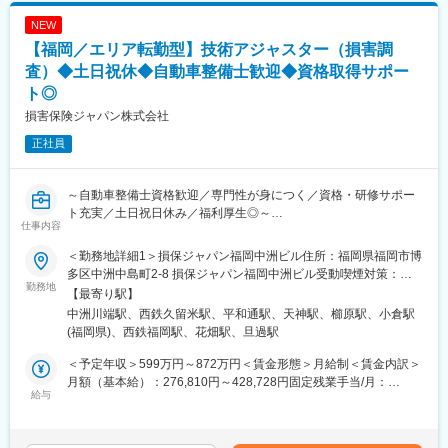
はあくまでも目安の金額であり、選考を通じて上下する可能性が
見習技術アジャスター資格を取得後は徐々に実務をキャッチアッ
あります。月給(月額)は固定手当を含めた表記です。
NEW
プいただきながら、初級、３級、２級と上位の資格取得を目指
【福岡／エリア転勤型】技術アジャスター（損害調
し、アジャスターとしてのスキルを高められます。
会社としての研修だけでなく、先輩社員から勉強会やアドバイス
査）◆土日祝休◆自動車整備士歓迎◆資格取得サポー
をいただきながら、切磋琢磨できる環境です。
ト◎
■キャリアパス：
損害保険ジャパン株式会社
技術アジャスターとしての経験を積むことで、将来的にはリーダ
ー職や管理職への昇進の道が開けています。また、専門的な知識
正社員
を深めるための研修制度や資格取得支援制度も充実しており、自
己成長を図ることができます。キャリアアップを目指す方にとっ
て、最適な環境です。
～自動車整備士資格歓迎／専門性が身につく／資格・研修サポー
■魅力：
ト充実／土日祝日休み／福利厚生◎～
仕事内容
・SOMPOグループの安定基盤があり、腰を据えて長期的に働ける
■業務概要：
環境です。
入社後は技術アジャスター資格取得後、保険金サービス部門で、
＜勤務地詳細1＞損保ジャパン福岡中洲ビル住所：福岡県福岡市博
・誰しもが慣れない交通事故の状況下で、事故を解決に導き、保
自動車の損害調査・示談交渉をお任せします。
多区中洲中島町2-8 損保ジャパン福岡中洲ビル受動喫煙対策：屋
険金という形でお客様に貢献できるお仕事です。
■職務詳細：
勤務地
内全面禁煙＜勤務地詳細2＞フラッグ久留米イースト住所：福岡県
【最寄り駅】
・事故解決のプロフェッショナルとして活躍できるよう、入社か
１．自動車損害調査
久留米市天神町１－６ フラッグ久留米イースト受動喫煙対策：屋
中洲川端駅、西鉄久留米駅、平和通駅、天神駅、櫛原駅、小倉駅
らその後も、さまざまな力を身につけ、磨き、高め続けられる環
整備工場と修理範囲や修理計画・金額に関する折衝を行います。
内全面禁煙＜勤務地詳細3＞損保ジャパン北九州ビル住所：福岡県
(福岡県)、西鉄福岡駅、花畑駅、旦過駅
境が整っています。
また、事故の事案担当者へ自動車調査結果に関する情報提供を行
北九州市小倉北区米町１－３－２５ 勤務地最寄駅：JR九州 日豊
・年間休日120日（土日祝）／所定労働時間09:00～17:00とワー
い、スムーズな解決に向けて支援を行います。
本 小倉線／小倉駅受動喫煙対策：屋内全面禁煙変更の範囲：会社
＜予定年収＞599万円～872万円＜賃金形態＞月給制＜賃金内訳＞
クライフバランスの取りやすい環境です。
２．示談交渉
の定める事業所（リモートワーク含む）
月額（基本給）：276,810円～428,728円固定残業手当/月：
■ご参考：技術アジャスターについて／社員インタビュー等も載っ
事故の関係者へのヒアリングや、事故発生現場の計測調査、事故
給与
92,570円～136,250円（固定残業時間40時間0分/月）超過した時
ていますのでぜひご覧ください。
のシミュレーション再現等を通じて、事故当事者の合意を得て、
間外労働の残業手当は追加支給＜月給＞369,380円～564,978円
https://www.sompo-japan-saiyo.com/sompo-
解決していきます。
（一律手当を含む）＜昇給有無＞有＜残業手当＞有＜給与補足＞■
sp/adjuster/img/adjuster.pdf
■育成体制：