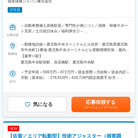
損害保険ジャパン株式会社
正社員
～自動車整備士資格歓迎／専門性が身につく／資格・研修サポー
ト充実／土日祝日休み／福利厚生◎～
仕事内容
■業務概要：
入社後は技術アジャスター資格取得後、保険金サービス部門で、
＜勤務地詳細＞鹿児島中央ターミナルビル住所：鹿児島県鹿児島
自動車の損害調査・示談交渉をお任せします。
市中央町11番地 鹿児島中央ターミナルビル受動喫煙対策：屋内全
■職務詳細：
勤務地
面禁煙変更の範囲：会社の定める事業所（リモートワーク含む）
【最寄り駅】
１．自動車損害調査
鹿児島中央駅前駅、高見橋駅、鹿児島中央駅
整備工場と修理範囲や修理計画・金額に関する折衝を行います。
また、事故の事案担当者へ自動車調査結果に関する情報提供を行
＜予定年収＞599万円～872万円＜賃金形態＞月給制＜賃金内訳＞
い、スムーズな解決に向けて支援を行います。
月額（基本給）：276,810円～428,728円固定残業手当/月：
２．示談交渉
給与
92,570円～136,250円（固定残業時間40時間0分/月）超過した時
事故の関係者へのヒアリングや、事故発生現場の計測調査、事故
間外労働の残業手当は追加支給＜月給＞369,380円～564,978円
のシミュレーション再現等を通じて、事故当事者の合意を得て、
（一律手当を含む）＜昇給有無＞有＜残業手当＞有＜給与補足＞■
解決していきます。
賞与：年2回（会社業績、評価による）■昇給：あり※賃金はあく
応募依頼する
■育成体制：
気になる
までも目安の金額であり、選考を通じて上下する可能性がありま
（エージェントサービス）
技術アジャスター資格取得に向けて、自動車工学や関係法令、自
す。※各種手当てを規程に従い支給※技術アジャスター資格保有者
動車損害の適正評価等、専門知識を集合研修と実務研修（配属先
は優遇します。※超過した時間外労働の残業時間代は追加支給賃金
でのOJT研修）で学んでいただきます。
はあくまでも目安の金額であり、選考を通じて上下する可能性が
見習技術アジャスター資格を取得後は徐々に実務をキャッチアッ
あります。月給(月額)は固定手当を含めた表記です。
NEW
プいただきながら、初級、３級、２級と上位の資格取得を目指
【佐賀／エリア転勤型】技術アジャスター（損害調
し、アジャスターとしてのスキルを高められます。