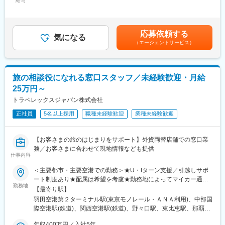
給与
349,000円＜昇給有無＞有＜残業手当＞有＜給与補足＞※基本給＋
～こんな方におすすめ～
残業代＋賞与での想定年収で内定者は年収641万円からオファー
■やりがい
◇提案営業に加え、マーケティングや人材育成など幅広いスキル
となります。※別途営業手当あり。※賞与：年2回（6月・12月）賃
担当代理店の声を聞き、マーケットのニーズや代理店の課題を理
を磨きたい方
金はあくまでも目安の金額であり、選考を通じて上下する可能性
解し、どのように課題を解決するか自身で考えて、施策を実行す
◇財務・税務など企業経営に関わる専門知識を手に入れ、市場価
応募依頼する
気になる
があります。月給(月額)は固定手当を含めた表記です。
る過程で顧客状況の分析力、戦略立案スキル、信頼関係構築スキ
値も年収も上げたい方
（エージェントサービス）
ルなど、幅広く汎用的なスキルを学ぶことができ、中長期的に伴
◇もっと公正な評価を受けたい方
走をするパートナーである担当代理店からの信頼獲得と感謝され
◇雑務ではなく営業活動に専念し、お客様に向き合う時間を大切
る瞬間にやりがいを感じる事ができます。
にしたい方
旅の相談役になれる窓口スタッフ／未経験歓迎・月給
◇土日休・フレックス・在宅活用など、より長期的に腰を据えて
■福利厚生
働ける環境に移りたい方
25万円～
退職金制度有
トラベレックスジャパン株式会社
引越し代支給※配属先が転居を伴う場合
■業務概要
借上社宅制度
当社商品を販売する保険代理店に対し、販売促進をメインとした
正社員
5名以上採用
職種未経験歓迎
業種未経験歓迎
社宅・寮制度の適用対象者は毎月【使用料＋家賃基準の上限を超
法人コンサルティング営業をお任せします。代理店の経営に深く
えた金額】のみでお好きな物件に住むことができます！例えば、
踏み込み、課題解決に向けた伴走をすることがミッションです
独身の方が家賃10.5万の借上社宅に入居する場合、自己負担は使
【お客さまの旅のはじまりをサポート】外貨両替店舗での窓口業
用料（1.1万円／月）のみ！（実質9.4万円の補助！）
務／お客さまに合わせて現地情報なども提供
■業務内容
仕事内容
※独身・世帯ありで使用料は異なります。
担当代理店30～40社に対して、代理店の課題や、保険を検討する
※エリアによって家賃基準の上限金額は変わります。
お客様への商品提案をフォローします。代理店毎に抱える課題は
＜主要都市・主要空港での勤務＞★U・Iターン支援／引越しサポ
異なるため、下記に捉われずに主体性をもった営業活動を期待し
ート制度あり★配属は希望を考慮★勤務地によってマイカー通勤
変更の範囲：会社の定める業務
ています
勤務地
もOK◆市中◆「空港も憧れるけど、ワークライフバランスも大切
【最寄り駅】
【経営サポート】顧客集客、満足度向上、マーケット動向及び消
にしながらスキルを存分に活かしたい」そんな方は街中の店舗勤
羽田空港第２ターミナル駅(東京モノレール・ＡＮＡ利用)、中部国
費者ニーズの分析、同業他社の販売戦略分析
務も可能！◎東京都（23区）：千代田区／中央区／港区／新宿区
際空港駅(鉄道)、関西空港駅(鉄道)、野々口駅、東比恵駅、那覇空
【販売サポート】商品勉強会及び販売教育、販売戦略の立案及び
／台東区／渋谷区／豊島区◎宮城：仙台市◎神奈川県：横浜市◎
港駅(鉄道)、あおば通駅、浅草駅、京成上野駅、秋葉原駅、東京
アクションプランの策定～実行
埼玉：大宮◆空港◆◎東京：羽田空港（東京都大田区）◎愛知：
年収400万円／入社5年