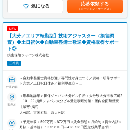
賞与：年2回（会社業績、評価による）■昇給：あり※賃金はあく
応募依頼する
技術アジャスター資格取得に向けて、自動車工学や関係法令、自
気になる
までも目安の金額であり、選考を通じて上下する可能性がありま
（エージェントサービス）
変更の範囲：会社の定める業務
動車損害の適正評価等、専門知識を集合研修と実務研修（配属先
す。※各種手当てを規程に従い支給※技術アジャスター資格保有者
でのOJT研修）で学んでいただきます。
は優遇します。※超過した時間外労働の残業時間代は追加支給賃金
見習技術アジャスター資格を取得後は徐々に実務をキャッチアッ
はあくまでも目安の金額であり、選考を通じて上下する可能性が
プいただきながら、初級、３級、２級と上位の資格取得を目指
あります。月給(月額)は固定手当を含めた表記です。
NEW
し、アジャスターとしてのスキルを高められます。
【大分／エリア転勤型】技術アジャスター（損害調
会社としての研修だけでなく、先輩社員から勉強会やアドバイス
をいただきながら、切磋琢磨できる環境です。
査）◆土日祝休◆自動車整備士歓迎◆資格取得サポー
■キャリアパス：
ト◎
技術アジャスターとしての経験を積むことで、将来的にはリーダ
損害保険ジャパン株式会社
ー職や管理職への昇進の道が開けています。また、専門的な知識
を深めるための研修制度や資格取得支援制度も充実しており、自
正社員
己成長を図ることができます。キャリアアップを目指す方にとっ
て、最適な環境です。
■魅力：
～自動車整備士資格歓迎／専門性が身につく／資格・研修サポー
・SOMPOグループの安定基盤があり、腰を据えて長期的に働ける
ト充実／土日祝日休み／福利厚生◎～
仕事内容
環境です。
■業務概要：
・誰しもが慣れない交通事故の状況下で、事故を解決に導き、保
入社後は技術アジャスター資格取得後、保険金サービス部門で、
＜勤務地詳細＞損保ジャパン大分ビル住所：大分県大分市末広町2
険金という形でお客様に貢献できるお仕事です。
自動車の損害調査・示談交渉をお任せします。
－10－22 損保ジャパン大分ビル受動喫煙対策：屋内全面禁煙変更
・事故解決のプロフェッショナルとして活躍できるよう、入社か
■職務詳細：
勤務地
の範囲：会社の定める事業所（リモートワーク含む）
【最寄り駅】
らその後も、さまざまな力を身につけ、磨き、高め続けられる環
１．自動車損害調査
大分駅、古国府駅、西大分駅
境が整っています。
整備工場と修理範囲や修理計画・金額に関する折衝を行います。
・年間休日120日（土日祝）／所定労働時間09:00～17:00とワー
また、事故の事案担当者へ自動車調査結果に関する情報提供を行
＜予定年収＞599万円～872万円＜賃金形態＞月給制＜賃金内訳＞
クライフバランスの取りやすい環境です。
い、スムーズな解決に向けて支援を行います。
月額（基本給）：276,810円～428,728円固定残業手当/月：