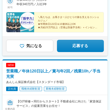
駅、池袋駅、新宿駅、新橋駅、渋谷駅、横浜駅、品川駅、大宮駅
【提案コンサルティング】財務・税務・株・証券・不動産あらゆ
中部国際空港（愛知県常滑市）◎大阪：関西空港（大阪府泉佐野
年収340万円／入社3年
(埼玉県)、仙台駅(地下鉄)、田原町駅(東京都)、上野御徒町駅、岩
る分野の状況を理解し提案
給与
市）◎岡山：岡山空港（岡山県岡山市）◎福岡：福岡空港（福岡
本町駅、日本橋駅(東京都)、二重橋前駅、京橋駅(東京都)、新宿駅
【新規代理店開拓】紹介等通じた関係構築の上での開拓
県福岡市）◎沖縄：那覇空港（沖縄県那覇市）※詳しい店舗情報は
(東京メトロ)、内幸町駅、神泉駅、新高島駅、東池袋駅、北品川
当社サイトをご確認ください。
＼私たちは、お客さま一人ひとりの旅を支えるコンシェ
駅、仙台駅、浅草駅(ＴＸ)、上野駅、末広町駅(東京都)、三越前
■魅力
ルジュ／
駅、大手町駅(東京都)、新宿西口駅、汐留駅、高島町駅、新宿三丁
★年間休日122日＆10連休以上OK
◎安心の入社後フォロー：入社半年間は人事・営業教育・配属先
目駅、高輪ゲートウェイ駅
★月給25万円以上（空港は別途手当有）＋インセン
による3方向の研修体制
★残業は月平均1時間10分
◎挑戦を後押しする社風：年次に関係なく意見を発信できる風土
★憧れの空港勤務も
★充実の研修で未経験も安心
があり、公平・公正な評価制度を導入
★入社祝い金10万円支給
◎働く環境：土日祝休・フレックス・在宅・残業を美徳としない
気になる
応募する
文化が根付いており、「健康経営優良法人」「えるぼし」「くる
みん」などの認定を取得
◎休暇制度：有給休暇とは別に、年5日間連続のリフレッシュ休暇
取得可能
◎福利厚生：会社都合の転勤時は住宅補助や引越費用あり。遠隔
NEW
地勤務手当や、一定以上の役職で勤務エリアを選択できる制度あ
営業職／年休120日以上／賞与年2回／残業10h／手当
り
充実
あんしん保証株式会社【スタンダード市場】
変更の範囲：会社の定める業務
正社員
職種未経験歓迎
業種未経験歓迎
【OJT研修＋同行からスタート】不動産会社に向けた「家賃保証
サービス」の提案営業をお任せ！
仕事内容