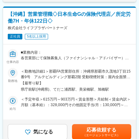
賞与の総支給月数は、およそ7.2～8.5か月となります。
代理店が既存顧客になります。
■働き方
【沖縄】営業管理職◇日本生命Gの保険代理店／所定労
■変更の範囲：原則、レンタカー本部における業務全般。※トラッ
在宅勤務からのリモート会議（担当代理店次第）やフレックス制
働7H・年休122日◇
クレンタル本部、オートトレーディング本部における業務全般に
度、直行直帰も可です。転居の有無にかかわらず、3～5年に一度
従事する可能性あり。
株式会社ライフプラザパートナーズ
転勤の可能性がございます。
正社員
5名以上採用
◆具体的には・・・
■キャリアの選択肢
＜店舗運営＞
ジョブポスティング制度や自己申告制度など一人一人が主体的に
・保有車両の稼働管理 /他店舗との連携
チャレンジできる制度が整っています。実際に代理店営業から広
■業務内容：
・店舗で勤務するスタッフのマネジメント
報や商品開発、ITシステム、契約サービス部門など幅広い部門へ
各営業部にて保険募集人（ファイナンシャル・アドバイザー）の
・キャンペーン施策の企画・設計
仕事内容
異動が実現しています。
採用、育成・教育、マネジメント業務全般をご担当いただきま
・売上管理
す。
＜勤務地詳細1＞那覇FA営業部住所：沖縄県那覇市久茂地3丁目15
＜法人営業＞
変更の範囲：会社の定める業務（会社が出向を指示した場合は出
番9号 アルテビルディング那覇2階 受動喫煙対策：屋内全面禁煙
・既存顧客（損害保険会社、旅行代理店、自動車ディーラー）へ
向先の定める業務となります）
■業務詳細：
勤務地
＜勤務地詳細2＞コザFA営業部住所：沖縄県沖縄市中央1-1-10 琉
のご提案
【最寄り駅】
・保険募集人の採用（計画に基づく採用実務）
球銀行コザ支店共同ビル5階受動喫煙対策：屋内全面禁煙変更の範
・リース営業部門との情報交換、営業同行
県庁前駅(沖縄県)、てだこ浦西駅、美栄橋駅、旭橋駅
・売上予算達成および生産性の向上による収益の拡大
囲：会社の定める事業所
・カーシェアリングをはじめとしたサービス提案による差別化
・保険募集人、クラークの教育・管理・指導（労務管理、募集管
＜予定年収＞615万円～903万円＜賃金形態＞月給制＜賃金内訳＞
理、業務支援）
月額（基本給）：328,000円その他固定手当/月：130,000円～
◆1日の勤務スケジュール
・業務品質の向上、リスク管理、コンプライアンスの徹底
給与
370,000円＜月給＞458,000円～698,000円＜昇給有無＞有＜残業
早番がオープン作業を行い、遅番がクローズ作業を行い店舗運営
・取引先保険会社との適切な連携など
手当＞無＜給与補足＞※給与詳細は経験に応じて決定※深夜手当：
をしています。毎月のシフトは前月末に決定します。
割増額を支給※自己販売手数料手当：自らが販売した生命保険・損
（例）早番
（このような方に向いています！）
害保険の販売手数料の50％を支給※選考を通じて、ご経歴により
7:30 出社
応募依頼する
・自ら考え実行する方
気になる
営業課長からのスタートをご提案する場合がございます。■昇給：
7:45 オープン作業
（エージェントサービス）
・前向きにチャレンジできる方
年1回■賞与：年2回（会社・本人の業績により異なる）賃金はあ