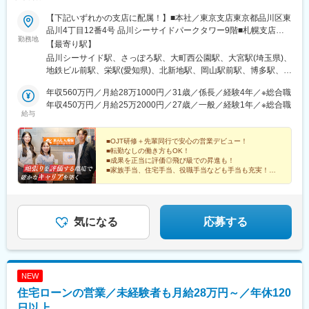
【下記いずれかの支店に配属！】■本社／東京支店東京都品川区東
品川4丁目12番4号 品川シーサイドパークタワー9階■札幌支店北
勤務地
海道札幌市中央区北2条西1丁目10番地 ピア2・16階■仙台支店宮
【最寄り駅】
城県仙台市青葉区大町2丁目10番14号 TAKAYUパークサイドビル6
品川シーサイド駅、さっぽろ駅、大町西公園駅、大宮駅(埼玉県)、
階■さいたま支店埼玉県さいたま市大宮区宮町4丁目123番地 大栄
地鉄ビル前駅、栄駅(愛知県)、北新地駅、岡山駅前駅、博多駅、お
ツインビルS館4階■富山支店富山県富山市桜橋通り1丁目18番 北
もろまち駅、青物横丁駅、大通駅、国際センター駅(宮城県)、北大
日本桜橋ビル8階■名古屋支店愛知県名古屋市中区栄4丁目3番26号
年収560万円／月給28万1000円／31歳／係長／経験4年／※総合職
宮駅、電気ビル前駅、栄町駅(愛知県)、東梅田駅、岡山駅、東比恵
昭和ビル5階■大阪支店大阪府大阪市北区梅田1丁目1番3号 大阪駅
年収450万円／月給25万2000円／27歳／一般／経験1年／※総合職
駅、鮫洲駅、西４丁目駅、青葉通一番町駅、電鉄富山駅・エスタ
給与
前第3ビル26階■岡山支店岡山県岡山市北区幸町8番29号 大樹生命
前駅、矢場町駅、大阪梅田駅(阪神線)、田町駅(岡山県)
岡山ビル4階■福岡支店福岡県福岡市博多区博多駅東1丁目13番6号
いちご博多イーストビル2階■沖縄支店沖縄県那覇市松島1丁目15
■OJT研修＋先輩同行で安心の営業デビュー！
■転勤なしの働き方もOK！
番9号 グランフィル松島ビル3階※将来的には転勤の可能性があり
■成果を正当に評価◎飛び級での昇進も！
ますが、転勤のない働き方も可能です。※受動喫煙対策：あり
■家族手当、住宅手当、役職手当なども手当も充実！
■繁忙期でも残業20h程度！
教育体制が整った、営業職デビューにピッタリの環境で
す。
気になる
応募する
NEW
住宅ローンの営業／未経験者も月給28万円～／年休120
日以上