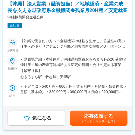
・保険契約事務に関する各種業務
変更の範囲：会社の定める業務
【沖縄】法人営業（融資担当）／地域経済・産業の成
長を支える◎政府系金融機関◆残業月20H程／安定就業
■1日の流れ
9時：朝礼、チーム内での事例共有など
沖縄振興開発金融公庫
10時：販売戦略ミーティング
正社員
11時：代理店との商談（1）
12時：ランチ
13時：データ分析、提案資料の作成
【沖縄で働きたい方へ！金融機関の経験を生かし、公益性の高い
15時：代理店との商談（2）
仕事へのキャリアチェンジ可能／顧客志向な提案／U・Iターン歓
17時：帰社、事務作業、翌日の準備
仕事内容
迎／沖縄の振興に幅広く携わる・沖縄の事業を支える／福利厚生
18時：退社
も充実で長期就業が叶う】
＜勤務地詳細＞本社住所：沖縄県那覇市おもろまち1-2-26 受動喫
煙対策：屋内喫煙可能場所あり変更の範囲：会社の定める事業所
■研修制度
◆沖縄県のみを対象とする総合政策金融機関／金融の視点で地域
勤務地
（リモートワーク含む）
入社後は全体研修の後、支社配属となり、商談同行や、資料作成
【最寄り駅】
経済・産業の成長を支える
のサポートからお任せします。中途入社社員も早期に馴染めるよ
おもろまち駅、牧志駅、安里駅
◆沖縄へのUIターン歓迎：赴任に伴う移転費用の会社負担、社
う、1年間「エンゲージメントサポーター」をアサインします。
宅・家賃補助制度あり◎
＜予定年収＞540万円～660万円＜賃金形態＞月給制＜賃金内訳＞
OJT/カルチャーの伝承/人間関係構築をサポートします。
◆産前産後休暇、看護休暇、時短勤務制度などライフイベントが
月額（基本給）：320,000円～390,000円＜月給＞320,000円～
あっても長期就業できる制度充実◎
給与
390,000円＜昇給有無＞有＜残業手当＞有＜給与補足＞■昇給：年
■評価制度
1回■賞与：年2回（6月、12月）【モデル給与】35歳（本店調査
評価は「業績貢献評価」と「行動評価」に分かれています。
■業務概要：
役）：月額384,900円、年間給与：6,524,052円※基本給（扶養手
評価と報酬は連動しており、「業績貢献評価」は短期業績賞与、
○貸付及び回収業務等
当は除外）を基準に算出（賞与を含む）※条件を満たす場合は、別
「行動評価」は給与改定に反映されます。
応募依頼する
└産業開発資金／中小企業資金／生業・教育・恩給担保資金／住
気になる
途諸手当を支給。※年齢と経験等により異なります。賃金はあくま
賞与は年に3回あり、6月、12月賞与は固定ですが、3月の短期業
（エージェントサービス）
宅資金／農林漁業資金／医療資金及び生活衛生資金
でも目安の金額であり、選考を通じて上下する可能性がありま
績賞与は全社業績と個人業績で変動します。
○空港ターミナル、都市モノレール等の産業基盤整備事業や、リー
す。月給(月額)は固定手当を含めた表記です。
賞与の総支給月数は、およそ7.2～8.5か月となります。
ディング産業（観光リゾート産業、情報通信産業等）への出資