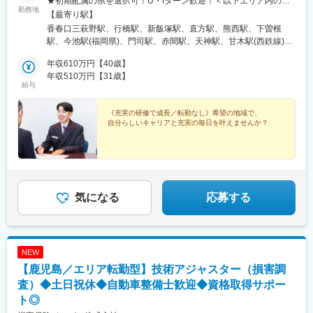
★初期配属の県を選択可！U・Iターン歓迎！＜以下エリア内の郵
続の休暇取得推奨、リモートワーク推進（平均週2～3で在宅）、
勤務地
便局内に設置されたかんぽサービス部＞■九州エリア：福岡県、佐
【最寄り駅】
社宅制度等の福利厚生等も整っており、社員の平均有休取得平均
賀県、長崎県、大分県、宮崎県、鹿児島県、熊本県■沖縄エリア：
香春口三萩野駅、行橋駅、新飯塚駅、直方駅、熊西駅、下曽根
日数も19日を誇ります。また、所定労働は7時間、残業は月10～
沖縄県※基本的にスクーターまたはバイク、一部エリアは車で営業
駅、今池駅(福岡県)、門司駅、赤間駅、天神駅、甘木駅(西鉄線)、
20時間程度とプライベートも充実をさせやすい環境です。
※配属先のかんぽサービス部は、応募者の希望も踏まえて決定※入
筑前前原駅、南福岡駅、和白駅、新原駅、野芥駅、西鉄柳川駅、
社から3カ月間、研修センター等での育成プログラムに参加 育児
年収610万円【40歳】
羽犬塚駅、大牟田駅、御井駅、佐賀駅、武雄温泉駅、唐津駅、伊
■同社の戦略
等の家庭事情があり、参加が難しい場合はリモートプログラムと
年収510万円【31歳】
万里駅、鳥栖駅、五島町駅、霊丘公園体育館駅、本諫早駅、大学
当社は商品・サービスを通じてお客さまが健康になることを応援
給与
なります■受動喫煙対策：屋内原則禁煙（事業所により喫煙スペー
病院駅、新大村駅、早岐駅、中佐世保駅、洗馬橋駅、八代駅、三
する健康応援企業として、保険本来の機能（Insurance）に、健康
スあり）
角駅、木葉駅、玉名駅、人吉温泉駅、宮地駅、川尻駅(熊本県)、健
を応援する機能 （Healthcare）を組み合わせた、従来にない新た
《充実の研修で成長／転勤なし》希望の地域で、
軍校前駅、光の森駅、大分駅、佐伯駅、中津駅(大分県)、日田駅、
な価値「保険＋健康（Insurhealth：インシュアヘルス）」を提供
自分らしいキャリアと充実の毎日を叶えませんか？
宇佐駅、別府駅(大分県)、鶴崎駅、延岡駅、西都城駅、宮崎駅、油
しております。
津駅、小林駅(宮崎県)、日向新富駅、高見橋駅、川内駅(鹿児島
県)、志布志駅、枕崎駅、宮ケ浜駅、国分駅(鹿児島県)、谷山駅(指
変更の範囲：会社の定める業務
宿枕崎線)、出水駅、朝日通駅、壺川駅、赤嶺駅、てだこ浦西駅、
浦添前田駅、旦過駅、西鉄福岡駅、甘木駅(甘木鉄道線)、桜並木
駅、梅林駅(福岡県)、長崎駅前駅、島原船津駅、原爆資料館駅、佐
気になる
応募する
世保中央駅、新町駅(熊本県)、人吉駅、鹿児島中央駅前駅、市役所
前駅(鹿児島県)、奥武山公園駅、天神南駅、雑餉隈駅、桜町駅(長
崎県)、浦上駅前駅、佐世保駅、西辛島町駅、鹿児島中央駅、いづ
ろ通駅
NEW
【鹿児島／エリア転勤型】技術アジャスター（損害調
査）◆土日祝休◆自動車整備士歓迎◆資格取得サポー
ト◎