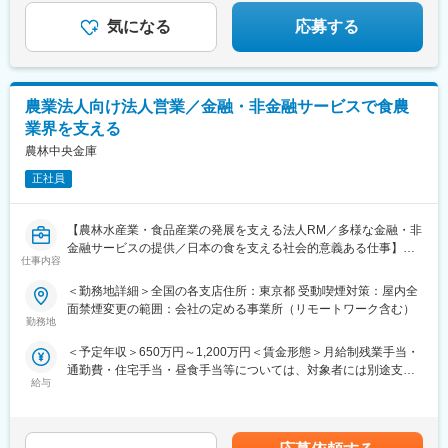
気になる
応募する
農業法人向け法人営業／金融・非金融サービスで食農
業界を支える
農林中央金庫
正社員
【農林水産業・食品産業の発展を支える法人RM／多様な金融・非
金融サービスの提供／日本の食を支える社会的意義ある仕事】
仕事内容
■業務概要
＜勤務地詳細＞全国の各支店住所：東京都 受動喫煙対策：屋内全
当社の食農法人営業本部にて、農林水産業者や関連する法人に対
面禁煙変更の範囲：会社の定める事業所（リモートワーク含む）
し、資金供給（融資・出資等）や課題解決型のソリューション提
勤務地
供を行うリレーションシップマネージャー（RM）を担当します。
＜予定年収＞650万円～1,200万円＜賃金形態＞月給制残業手当・
日本の食を支える農林水産業の持続的な発展に寄与することをミ
通勤費・住宅手当・昼食手当等については、対象者には別途支給
ッションとし、グループ会社や外部企業と連携しながら、農業法
給与
されます。＜賃金内訳＞月額（基本給）：360,000円～620,000円
人等の経営課題に向き合い、多様なサービスを企画・推進してい
＜月給＞360,000円～620,000円＜昇給有無＞有＜残業手当＞有＜
きます。
給与補足＞■昇給：年1回（8月）■賞与：年2回（6月、12月）※上
記年収は残業代を含みません※前職・スキル・経験等を考慮の上決
■業務詳細