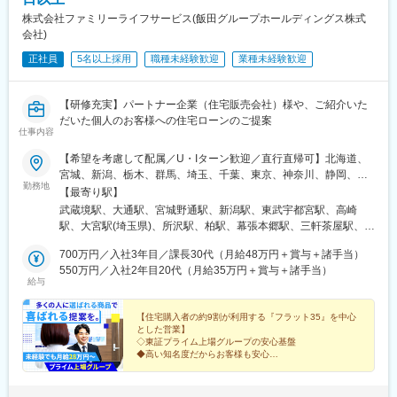
株式会社ファミリーライフサービス(飯田グループホールディングス株式
会社)
正社員
5名以上採用
職種未経験歓迎
業種未経験歓迎
【研修充実】パートナー企業（住宅販売会社）様や、ご紹介いた
だいた個人のお客様への住宅ローンのご提案
仕事内容
【希望を考慮して配属／U・Iターン歓迎／直行直帰可】北海道、
宮城、新潟、栃木、群馬、埼玉、千葉、東京、神奈川、静岡、愛
勤務地
知、大阪、福岡、沖縄■本店営業部／東京都武蔵野市■柏営業所／
【最寄り駅】
千葉県柏市■千葉営業所／千葉県千葉市■札幌営業所／北海道札幌
武蔵境駅、大通駅、宮城野通駅、新潟駅、東武宇都宮駅、高崎
市■仙台営業所／宮城県仙台市■新潟営業所／新潟県新潟市■宇都
駅、大宮駅(埼玉県)、所沢駅、柏駅、幕張本郷駅、三軒茶屋駅、橋
宮営業所／栃木県宇都宮市■高崎営業所／群馬県高崎市■大宮営業
本駅(神奈川県)、横浜駅、静岡駅、伏見駅(愛知県)、本町駅、天神
所／埼玉県さいたま市■所沢営業所／埼玉県所沢市■世田谷営業所
700万円／入社3年目／課長30代（月給48万円＋賞与＋諸手当）
南駅、古島駅、三河島駅、狸小路駅、榴ケ岡駅、西太子堂駅、新
／東京都世田谷区■相模原橋本営業所／神奈川県相模原市■横浜営
550万円／入社2年目20代（月給35万円＋賞与＋諸手当）
高島駅、新静岡駅、栄駅(愛知県)、肥後橋駅、西鉄福岡駅、おもろ
給与
業所／神奈川県横浜市■静岡営業所／静岡県静岡市■名古屋営業所
まち駅、仙台駅、丸の内駅(愛知県)、淀屋橋駅、天神駅
／愛知県名古屋市■大阪営業所／大阪府大阪市■福岡営業所／福岡
市■沖縄営業所／那覇市＼新店舗オープン！／ ■東東京営業所
【住宅購入者の約9割が利用する『フラット35』を中心
とした営業】
東京都荒川区東日暮里3丁目27-5 BHビル7階 JR常磐線 「三河
◇東証プライム上場グループの安心基盤
島」駅 徒歩9分JR山手線 「日暮里」駅 徒歩12分※受動喫煙対
◆高い知名度だからお客様も安心
策:あり（勤務地により異なります）
◇未経験歓迎！研修＆サポート体制充実
◆完全週休2日制、残業月12時間程度
◇資格手当や福利厚生充実