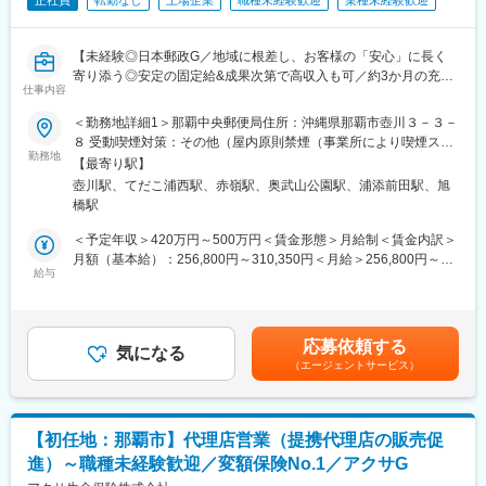
正社員
転勤なし
上場企業
職種未経験歓迎
業種未経験歓迎
【未経験◎日本郵政G／地域に根差し、お客様の「安心」に長く
寄り添う◎安定の固定給&成果次第で高収入も可／約3か月の充実
仕事内容
研修／残業9.4h・育休復帰98％】
＜勤務地詳細1＞那覇中央郵便局住所：沖縄県那覇市壺川３－３－
★未経験でも長期的にご活躍！
８ 受動喫煙対策：その他（屋内原則禁煙（事業所により喫煙スペ
（1）約3か月の集合研修で同期とスタート★子育てなどで参加が
勤務地
ースあり））＜勤務地詳細2＞宜野湾郵便局住所：沖縄県宜野湾市
【最寄り駅】
難しい方はリモートプログラムあり
愛知２－３－１２ 受動喫煙対策：その他（屋内原則禁煙（事業所
壺川駅、てだこ浦西駅、赤嶺駅、奥武山公園駅、浦添前田駅、旭
└配属後も班体制で、教育トレーナーや先輩が日常的にフォロー
により喫煙スペースあり））＜勤務地詳細3＞糸満郵便局住所：沖
橋駅
（2）営業・保険未経験で入社した社員が多数活躍中
縄県糸満市真栄里２０１６ 受動喫煙対策：その他（屋内原則禁煙
└販売接客、事務、技術職、介護職など未経験スタートの社員が
（事業所により喫煙スペースあり））変更の範囲：沖縄県内6カ所
＜予定年収＞420万円～500万円＜賃金形態＞月給制＜賃金内訳＞
多く定着・活躍中
の郵便局
月額（基本給）：256,800円～310,350円＜月給＞256,800円～
（3）日本郵政Gならではの安心できる評価制度
給与
310,350円＜昇給有無＞有＜残業手当＞有＜給与補足＞上記年
└フルコミッション（完全歩合制）ではなく、安定した基本給制
収・月収の他、諸手当 （残業手当・住居手当・扶養手当・営業手
度。加えて成果に応じた報酬
当など）の支給もございます。※上記に加えて、通勤手当、扶養手
└ノルマはなく上長と相談しながら目標設定。売上だけでなく、
当、都市部に勤務する社員に対する勤務地手当等を支給■詳細は社
応募依頼する
お客様対応の質やアフターフォローなども含めて総合的に評価
気になる
内規程に基づき決定します。■昇給：年1回／賞与：年2回賃金は
（エージェントサービス）
あくまでも目安の金額であり、選考を通じて上下する可能性があ
■業務概要：
ります。月給(月額)は固定手当を含めた表記です。
担当エリア内のお客さまへアフターフォローや保険商品のご提案
をお任せいたします。
【初任地：那覇市】代理店営業（提携代理店の販売促
教育、結婚、出産、老後など日々の暮らしの中で生じるお悩みに
進）～職種未経験歓迎／変額保険No.1／アクサG
対し、郵便局と一体となった地域密着のサービスを活かしなが