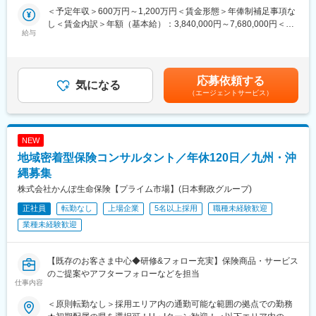
・担当エリアのマーケット動向及び消費者ニーズの分析、同業他
煙変更の範囲：会社の定める事業所
＜予定年収＞600万円～1,200万円＜賃金形態＞年俸制補足事項な
■「ブロック転勤コース」について
社の販売戦略分析
し＜賃金内訳＞年額（基本給）：3,840,000円～7,680,000円＜月
〇異動：あり (ブロック内の組織に限る。ただし、「一時転勤」
・代理店の新規開拓業務
給与
額＞320,000円～640,000円（12分割）＜昇給有無＞有＜残業手当
での業務が可能な部署は本人の希望に応じ、ブロック外への異動
・当社の健康サービスを用いた新たなチャネル・マーケット開
＞有＜給与補足＞■給与形態：年俸制※年俸の1/12を毎月支給しま
も可能。)
拓
す。賃金はあくまでも目安の金額であり、選考を通じて上下する
〇手当：居住地の変更をともなう異動が生じた場合に以下を支
※担当代理店数は20～40店程度となり、3社程度を1日に訪問しま
可能性があります。月給(月額)は固定手当を含めた表記です。
給。
応募依頼する
す。
気になる
・転勤手当：4～12万円/月 グレードに応じて変動
（エージェントサービス）
・借上社宅制度：約6～11万円/月 居住地区・グレード・家族帯
■営業部に関して
同有無に応じて変動
営業部門の中途比率は約80%です。日系企業でありながら年功序
・転勤一時金：30～50万円/回 グレード・家族帯同有無に応じて
列ではなく、多くの若い社員が第一線で活躍しております。代理
変動
NEW
店の売り上げの増加にとどまらず、健康応援企業として以下の健
○コース変更：入社後、『全国型コース』へ変更可能。
地域密着型保険コンサルタント／年休120日／九州・沖
康サービスの導入も代理店へ並行して進めており、提携している
代理店の従業員の方や代理店を通じて保険に加入されている個人
縄募集
■採用配属エリア
の方の健康促進も行っております。
株式会社かんぽ生命保険【プライム市場】(日本郵政グループ)
選考時に希望のブロックをご提示ください。
https://www.himawari-life.co.jp/brand_insurhealth/service/
正社員
転勤なし
上場企業
5名以上採用
職種未経験歓迎
変更の範囲：会社の定める業務（会社が出向を指示した場合は出
■キャリアパス
業種未経験歓迎
向先の定める業務となります）
代理店営業としての入社となりますが、総合職採用のため将来的
に営業の管理職としてのキャリアをはじめ、本社や管理部門等多
様なキャリアパスがあります。
【既存のお客さま中心◆研修&フォロー充実】保険商品・サービス
のご提案やアフターフォローなどを担当
仕事内容
■就業環境
「健康経営」の実践を通して、社員とその家族の健康維持・増進
＜原則転勤なし＞採用エリア内の通勤可能な範囲の拠点での勤務
を図り、国民が健康になることを応援する企業風土です。5日間連