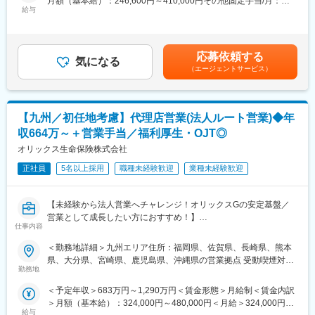
月額（基本給）：246,600円～410,000円その他固定手当/月：
業代理店などが中心です。既存代理店についてはルート営業が主
・当社は全国47都道府県に約100の支社・約1,400の営業拠点を有
給与
5,000円～20,000円＜月給＞251,600円～430,000円＜昇給有無＞
です。
し、約5万名の営業職員を通じて生命保険ビジネスを展開する業界
有＜残業手当＞有＜給与補足＞※上記年収・月給は目安額（手当含
・損害サービス：自動車保険等において、事故関係者との折衝・
のリーディングカンパニーです。
む）となります。経験・能力などを考慮し決定いたします。■昇
交渉等を行う損害サービス業務。契約者、事故の相手方、相手損
・企画開発チームは若手のうちから支社の"経営"に関与できるやり
給：年1回、賞与：年2回賃金はあくまでも目安の金額であり、選
保社等との、お電話での業務対応がメインです。
応募依頼する
がいのあるポジションです。
気になる
考を通じて上下する可能性があります。月給(月額)は固定手当を含
（エージェントサービス）
・支社や営業拠点における幅広い業務経験を通じて、企画・推進
めた表記です。
■当社について：
力や分析力、折衝力、顧客対応力、組織マネジメント力等を磨き
当社はJA（農協）グループ（協同組合・協同組織）との関係が深
ながら、キャリアアップを目指すことができます。
く、JA共済連との強みを生かした事業を展開しています。
【九州／初任地考慮】代理店営業(法人ルート営業)◆年
各所と親密な関係を保ち、諸団体の事業を保障面でサポートする
・2025-1716G
とともに、各種共済を補完する役割を担うなど組合員や会員の安
収664万～＋営業手当／福利厚生・OJT◎
定した生活に寄与するように努め、また協同組合・組織という独
オリックス生命保険株式会社
変更の範囲：会社の定める業務
自のチャネルのみならず、専業代理店やモーターチャネル代理店
へも積極的に展開しています。
正社員
5名以上採用
職種未経験歓迎
業種未経験歓迎
共済商品を取り扱うことはなく、共済ではカバーしきれないリス
ク（企業向け保険、特殊な損害保険など）に対応する補完的な役
【未経験から法人営業へチャレンジ！オリックスGの安定基盤／
割を担い、当社と共済は相互に補完し合うパートナー的な関係で
営業として成長したい方におすすめ！】
す。
仕事内容
■業務概要
■キャリアパス：
＜勤務地詳細＞九州エリア住所：福岡県、佐賀県、長崎県、熊本
保険販売を委託している代理店に自社商品の販売促進に向けたコ
３～５年に一度部門間の異動が発生し、ジョブローテーションに
県、大分県、宮崎県、鹿児島県、沖縄県の営業拠点 受動喫煙対
ンサルティング営業を担うため、個人顧客への新規提案はなく法
より幅広く経験を重ね、トータルな保険の知識・経験を得ること
勤務地
策：屋内全面禁煙変更の範囲：会社の定める事業所（リモートワ
人パートナーのルート営業になります。
ができます。
ーク含む）
＜予定年収＞683万円～1,290万円＜賃金形態＞月給制＜賃金内訳
自社商品のシェア拡大のみならず、代理店の（他社商品含め）販
＞月額（基本給）：324,000円～480,000円＜月給＞324,000円～
売量と顧客満足度を増加させるために、人材育成・マーケティン
■評価体制：
給与