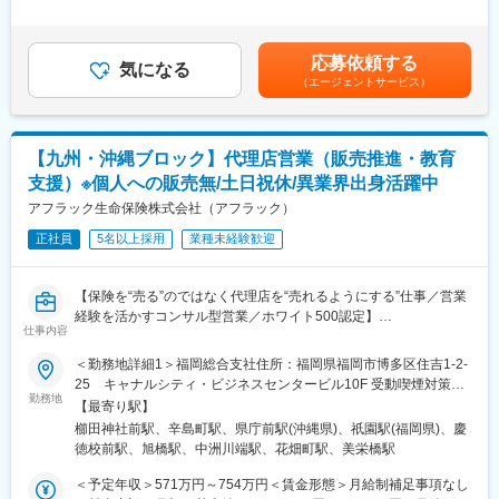
■キャリアステップ
・採用研修／1ヵ月
職における経験・スキル、当社におけるジョブグレード等を考慮
採用育成マネージャー⇒営業所長⇒支社長⇒営業局長⇒本部長
配属先の営業所にて採用業務の習得
して決定します。賃金はあくまでも目安の金額であり、選考を通
※モデル年収
↓
じて上下する可能性があります。月給(月額)は固定手当を含めた表
応募依頼する
採用育成マネージャー：420～878万円※平均640万円
気になる
・所長補佐（２～３年目）
記です。
（エージェントサービス）
営業所長：709～1420万円
お客さまアドバイザーの採用、指導・育成、同行・営業支援等、
支社長：1143～1583万円
営業所の経営に必要な知見を培い、FP等の必須資格を取得した
後、営業所長に昇格。
同社の魅力
【九州・沖縄ブロック】代理店営業（販売推進・教育
■圧倒的な早期キャリアUP
■働き方の魅力：
支援）※個人への販売無/土日祝休/異業界出身活躍中
金融機関では、営業管理職登用に長い期間を要しますが、同社で
・男女共に育児休職取得率は100%！
は最短3年目で営業管理職登用を目指せます。
アフラック生命保険株式会社（アフラック）
・時差出勤制度、社宅制度（営業所長就任後、利用可）も完備
3年目で営業所長に登用頂くことを前提に採用をしており、それに
・住宅手当や家族手当、退職金手当等の福利厚生制度が充実
正社員
5名以上採用
業種未経験歓迎
向けて2年間の充実したカリキュラムを実施します。そのため地方
銀行、信用金庫、共済などの保険業界未経験者の方々も入社いた
■同社の強み
だき活躍しています。
契約のほぼすべて（約96％）が有配当保険（会社の利益の一部を
【保険を“売る”のではなく代理店を“売れるようにする”仕事／営業
配当金としてご契約者へお支払いする保険）なので、配当還元が
経験を活かすコンサル型営業／ホワイト500認定】
■充実した2年間の育成カリキュラム
充実しており、実質的な保険料負担の軽減を図っております。
仕事内容
■アフラック生命保険株式会社とは
採用育成マネジャーが必要とする採用・育成の基礎を学ぶため入
「健康配当」にも注力しており、健康であれば健康配当のお支払
「がん保険といえばアフラック」のイメージが強いですが、介護
＜勤務地詳細1＞福岡総合支社住所：福岡県福岡市博多区住吉1-2-
社後6か月間は本社研修（オンライン）を受講しながら、配属先営
いが続くという仕組みに強みがあります。
保険を世界で初めて発売したのもアフラックです。
25 キャナルシティ・ビジネスセンタービル10F 受動喫煙対策：
業所でOJTを実施します。
がん保険・医療保険を中心とした「第三分野」に強みを持ち、
勤務地
屋内全面禁煙＜勤務地詳細2＞熊本支社住所：熊本県熊本市中央区
2年間、本社・支社・営業所が一体となって業務に必要な知識や実
【最寄り駅】
変更の範囲：会社の定める業務
「生きるための保険」を切り拓いてきました。
新市街11-18 熊本第一生命ビルディング10F受動喫煙対策：屋内
践的なスキルを磨いていただくために一人ひとりが着実に成長で
櫛田神社前駅、辛島町駅、県庁前駅(沖縄県)、祇園駅(福岡県)、慶
全面禁煙＜勤務地詳細3＞沖縄支社住所：沖縄県那覇市久米2-4-
きる環境を整えバックアップします。
徳校前駅、旭橋駅、中洲川端駅、花畑町駅、美栄橋駅
■業務内容
16 大樹生命那覇ビル4F受動喫煙対策：屋内全面禁煙変更の範
全国8000店以上の販売代理店や提携金融機関がお客様により良い
囲：会社の定める事業所（リモートワーク含む）
＜予定年収＞571万円～754万円＜賃金形態＞月給制補足事項なし
■商工会議所とのパートナーシップ
保険提案ができるよう、販売促進や経営課題解決のためのコンサ