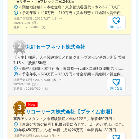
可■リモート可■フレックス■124休日
テレワークやペーパレス化、シェアオフィス活用など柔軟な働き
＜勤務地詳細1＞本社住所：東京都渋谷区代々木2-2-2 JR東日本本社ビル9階受動喫煙対策：屋内全面禁煙＜勤務地詳細2＞東京都内オフィス住所：東京都23区内 受動喫煙対策：屋内全面禁煙変更の範囲：会社の定める事業所（リモートワーク含む）
方が可能。ITインフラも整備され、風通しの良い職場環境です。
＜予定年収＞410万円～470万円＜賃金形態＞月給制＜賃金内訳＞月額（基本給）：240,000円～250,000円＜月給＞240,000円～250,000円＜昇給有無＞有＜残業手当＞有＜給与補足＞※想定年収には残業月20Hも含めています■昇給：年1回■賞与：年2回(合計3.0ヶ月程度)※総合職：計6.0ヶ月程度■モデル年収総合職（課長）900万円総合職（マネージャー）630万円総合職（主任）520万円エリア（課員）410万円賃金はあくまでも目安の金額であり、選考を通じて上下する可能性があります。月給(月額)は固定手当を含めた表記です。
掲載予定期間：
2026/7/27（月）
〜
■想定されるキャリアパス
2026/10/25（日）
気になる
更新日：
2026/8/4（火）
将来的には食農関連企業への融資や信用リスク管理分野など、農
業融資の周辺領域でのキャリアアップが可能です。
■企業の特徴/魅力
丸紅セーフネット株式会社
当社は社会貢献性と安定的な収益の両立を実現し、フラットな組
織風土のもとで成長を支援します。
【人事】採用、人事関連施策／丸紅グループの安定基盤／所定労働
7.15ｈ／残業15h程
変更の範囲：会社の定める業務
＜勤務地詳細＞本社住所：東京都千代田区二番町3 麹町スクエア3F勤務地最寄駅：東京メトロ有楽町線／麹町駅受動喫煙対策：敷地内全面禁煙変更の範囲：会社の定める事業所（リモートワーク含む）
＜予定年収＞574万円～763万円＜賃金形態＞月給制＜賃金内訳＞月額（基本給）：285,000円～379,000円＜月給＞285,000円～379,000円＜昇給有無＞有＜残業手当＞有＜給与補足＞【賞与】（'26年度実績）6.6か月分支給【モデル年収例】622万円 入社5年目 (月給30万9千円＋賞与+月残業15時間)賃金はあくまでも目安の金額であり、選考を通じて上下する可能性があります。月給(月額)は固定手当を含めた表記です。
掲載予定期間：
2026/7/30（木）
〜
2026/10/28（水）
気になる
更新日：
2026/7/30（木）
New
リコーリース株式会社【プライム市場】
事務アシスタント／未経験歓迎／年休122日／年収450万円～
【東京or大阪or福岡】配属部署に応じて、以下のいずれかにご勤務いただきます。初期配属地は、ご希望の地域に配属いたします。■本社東京都港区東新橋1-5-2 汐留シティセンター19F☆JR・地下鉄各線 新橋駅より徒歩1分☆都営地下鉄大江戸線 汐留駅より徒歩1分■豊洲事業所東京都江東区東雲1-7-12 KDX豊洲グランスクエア7F☆東京メトロ有楽町線・ゆりかもめ 豊洲駅 徒歩12分☆りんかい線 東雲駅 徒歩12分※豊洲駅より「KDXグランスクエア行き無料シャトルバス」が運行しています。■関西支社大阪府大阪市北区堂島浜2-2-28 堂島アクシスビル12F☆地下鉄四ツ橋線・西梅田駅より徒歩10分・肥後橋駅 徒歩7分☆JR大阪駅 徒歩15分■九州支社福岡県福岡市博多区博多駅東2-10-35 博多プライムイースト3F☆JR博多駅より徒歩7分※受動喫煙対策有（屋内全面禁煙）
年収450万円／入社1年目（月給26万円・年間賞与138万円）
掲載予定期間：
2026/8/3（月）
〜