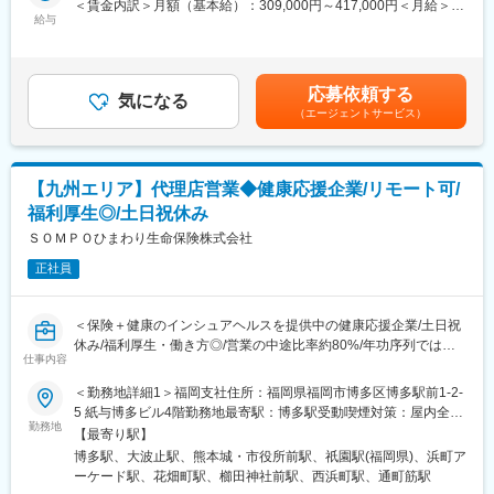
＜賃金内訳＞月額（基本給）：309,000円～417,000円＜月給＞
同社は古くから全国の商工会議所／商工会と連携し、地域経済の
ルティング営業を行います。
給与
309,000円～417,000円＜昇給有無＞有＜残業手当＞有＜給与補足
発展に貢献しています。「生命共済制度」「特定退職金共済制
＞※賞与について：６月・12月（固定支給）、３月（決算賞与の
度」は同社が発足に貢献しており全国99%にあたる商工会議所の
■業務詳細
ため変動）※上記年収は所定外労働手当月30時間分を含んだ水準
共済・福祉制度を引き受けています。
・販売戦略の立案
です。※転居を伴う場合、別途転勤手当（4万円～6万円/月）と住
その歴史により、商工会議所からの紹介や協業によって訪問のき
応募依頼する
・商品勉強会や各種研修、販売方法指導
気になる
宅補助（例：6万円/月までの9割会社負担）の支給がございます。
っかけを作りやすいアドバンテージは他社にはない有利性があり
（エージェントサービス）
・代理店の課題分析・解決策の提案
賃金はあくまでも目安の金額であり、選考を通じて上下する可能
ます。
・同業他社やマーケット動向の分析
性があります。月給(月額)は固定手当を含めた表記です。
金融営業で一番苦しむ行先がない。について同社は商工会議所と
・保険契約事務に関する各種業務
の連携強化により訪問先を見出せます。
【九州エリア】代理店営業◆健康応援企業/リモート可/
■1日の流れ
■アクサGについて
福利厚生◎/土日祝休み
9時：朝礼、チーム内での事例共有など
アクサは1817年にフランスで生まれ、世界51の国と地域にサービ
10時：販売戦略ミーティング
ＳＯＭＰＯひまわり生命保険株式会社
ス提供をする保険及び資産運用分野の世界的リーディングカンパ
11時：代理店との商談（1）
ニーです。
正社員
12時：ランチ
13時：データ分析、提案資料の作成
15時：代理店との商談（2）
＜保険＋健康のインシュアヘルスを提供中の健康応援企業/土日祝
17時：帰社、事務作業、翌日の準備
休み/福利厚生・働き方◎/営業の中途比率約80%/年功序列ではな
18時：退社
仕事内容
くフラットな社風＞
＜勤務地詳細1＞福岡支社住所：福岡県福岡市博多区博多駅前1-2-
■研修制度
■業務内容
5 紙与博多ビル4階勤務地最寄駅：博多駅受動喫煙対策：屋内全面
入社後は全体研修の後、支社配属となり、商談同行や、資料作成
・代理店への営業推進・サポート業務
勤務地
禁煙＜勤務地詳細2＞長崎支社住所：長崎県長崎市万才町3-16 損
のサポートからお任せします。中途入社社員も早期に馴染めるよ
【最寄り駅】
（生命保険の販売戦略の立案、商品勉強会、引受などの営業活
保ジャパン長崎ビル2階受動喫煙対策：屋内全面禁煙＜勤務地詳細
う、1年間「エンゲージメントサポーター」をアサインします。
博多駅、大波止駅、熊本城・市役所前駅、祇園駅(福岡県)、浜町ア
動）
3＞熊本支社住所：熊本県熊本市中央区花畑町1-7 ＭＹ熊本ビル3
OJT/カルチャーの伝承/人間関係構築をサポートします。
ーケード駅、花畑町駅、櫛田神社前駅、西浜町駅、通町筋駅
・代理店経営者のサポート（アクションプランの立案～実行）
階 勤務地最寄駅：熊本城・市役所前駅受動喫煙対策：屋内全面禁