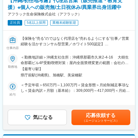
【沖縄/初任地考慮】代理店営業（販売推進・教育支
プいただきながら、初級、３級、２級と上位の資格取得を目指
援）※個人への販売無/土日祝休み/異業界出身活躍中
し、アジャスターとしてのスキルを高められます。
会社としての研修だけでなく、先輩社員から勉強会やアドバイス
アフラック生命保険株式会社（アフラック）
をいただきながら、切磋琢磨できる環境です。
正社員
5名以上採用
業種未経験歓迎
■キャリアパス：
技術アジャスターとしての経験を積むことで、将来的にはリーダ
ー職や管理職への昇進の道が開けています。また、専門的な知識
【保険を“売る”のではなく代理店を“売れるようにする”仕事／営業
を深めるための研修制度や資格取得支援制度も充実しており、自
経験を活かすコンサル型営業／ホワイト500認定】
己成長を図ることができます。キャリアアップを目指す方にとっ
仕事内容
■アフラック生命保険株式会社とは
て、最適な環境です。
「がん保険といえばアフラック」のイメージが強いですが、介護
＜勤務地詳細＞沖縄支社住所：沖縄県那覇市久米2-4-16 大樹生
■魅力：
保険を世界で初めて発売したのもアフラックです。
命那覇ビル4F受動喫煙対策：屋内全面禁煙変更の範囲：会社の定
・SOMPOグループの安定基盤があり、腰を据えて長期的に働ける
がん保険・医療保険を中心とした「第三分野」に強みを持ち、
勤務地
める事業所（リモートワーク含む）
環境です。
【最寄り駅】
「生きるための保険」を切り拓いてきました。
・誰しもが慣れない交通事故の状況下で、事故を解決に導き、保
県庁前駅(沖縄県)、旭橋駅、美栄橋駅
険金という形でお客様に貢献できるお仕事です。
■業務内容
＜予定年収＞650万円～1,100万円＜賃金形態＞月給制補足事項な
・事故解決のプロフェッショナルとして活躍できるよう、入社か
全国8000店以上の販売代理店や提携金融機関がお客様により良い
し＜賃金内訳＞月額（基本給）：309,000円～417,000円＜月給＞
らその後も、さまざまな力を身につけ、磨き、高め続けられる環
保険提案ができるよう、販売促進や経営課題解決のためのコンサ
給与
309,000円～417,000円＜昇給有無＞有＜残業手当＞有＜給与補足
境が整っています。
ルティング営業を行います。
＞※賞与について：６月・12月（固定支給）、３月（決算賞与の
・年間休日120日（土日祝）／所定労働時間09:00～17:00とワー
ため変動）※上記年収は所定外労働手当月30時間分を含んだ水準
クライフバランスの取りやすい環境です。
■業務詳細
です。※転居を伴う場合、別途転勤手当（4万円～6万円/月）と住
■ご参考：技術アジャスターについて／社員インタビュー等も載っ
応募依頼する
・販売戦略の立案
気になる
宅補助（例：6万円/月までの9割会社負担）の支給がございます。
ていますのでぜひご覧ください。
（エージェントサービス）
・商品勉強会や各種研修、販売方法指導
賃金はあくまでも目安の金額であり、選考を通じて上下する可能
https://www.sompo-japan-saiyo.com/sompo-
・代理店の課題分析・解決策の提案
性があります。月給(月額)は固定手当を含めた表記です。
sp/adjuster/img/adjuster.pdf
・同業他社やマーケット動向の分析