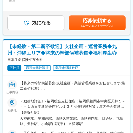
■ご参考：技術アジャスターについて／社員インタビュー等も載っ
２．示談交渉
給与
92,570円～136,250円（固定残業時間40時間0分/月）超過した時
ていますのでぜひご覧ください。
事故の関係者へのヒアリングや、事故発生現場の計測調査、事故
間外労働の残業手当は追加支給＜月給＞369,380円～564,978円
https://www.sompo-japan-saiyo.com/sompo-
のシミュレーション再現等を通じて、事故当事者の合意を得て、
（一律手当を含む）＜昇給有無＞有＜残業手当＞有＜給与補足＞■
sp/adjuster/img/adjuster.pdf
解決していきます。
賞与：年2回（会社業績、評価による）■昇給：あり※賃金はあく
応募依頼する
■育成体制：
気になる
までも目安の金額であり、選考を通じて上下する可能性がありま
（エージェントサービス）
変更の範囲：会社の定める業務
技術アジャスター資格取得に向けて、自動車工学や関係法令、自
す。※各種手当てを規程に従い支給※技術アジャスター資格保有者
動車損害の適正評価等、専門知識を集合研修と実務研修（配属先
は優遇します。※超過した時間外労働の残業時間代は追加支給賃金
でのOJT研修）で学んでいただきます。
はあくまでも目安の金額であり、選考を通じて上下する可能性が
見習技術アジャスター資格を取得後は徐々に実務をキャッチアッ
あります。月給(月額)は固定手当を含めた表記です。
【未経験・第二新卒歓迎】支社企画・運営業務◆九
プいただきながら、初級、３級、２級と上位の資格取得を目指
州・沖縄エリア◆将来の幹部候補募集◆福利厚生◎
し、アジャスターとしてのスキルを高められます。
会社としての研修だけでなく、先輩社員から勉強会やアドバイス
日本生命保険相互会社
をいただきながら、切磋琢磨できる環境です。
正社員
職種未経験歓迎
業種未経験歓迎
■キャリアパス：
技術アジャスターとしての経験を積むことで、将来的にはリーダ
ー職や管理職への昇進の道が開けています。また、専門的な知識
【将来の幹部候補募集/支社企画・業績管理業務をお任せします/第
を深めるための研修制度や資格取得支援制度も充実しており、自
二新卒歓迎】
己成長を図ることができます。キャリアアップを目指す方にとっ
仕事内容
■職務概要
て、最適な環境です。
九州・沖縄エリアの支社（企画開発チーム）において執行計画の
＜勤務地詳細1＞福岡総合支社住所：福岡県福岡市中央区天神１－
■魅力：
策定・推進、業績管理業務等に従事いただきます。
４－１西日本新聞会館ビル１３Ｆ 受動喫煙対策：屋内全面禁煙＜
・SOMPOグループの安定基盤があり、腰を据えて長期的に働ける
勤務地
勤務地詳細2＞北九州支社住所：福岡県北九州市小倉北区堺町１－
環境です。
【最寄り駅】
■職務詳細（企画開発チーム）
３－１５日本生命小倉堺町ビル８Ｆ 受動喫煙対策：屋内全面禁煙
・誰しもが慣れない交通事故の状況下で、事故を解決に導き、保
天神南駅、平和通駅、西鉄久留米駅、西鉄福岡駅、旦過駅、花畑
・支社執行計画の策定・推進
＜勤務地詳細3＞久留米支社住所：福岡県久留米市日吉町１５－６
険金という形でお客様に貢献できるお仕事です。
駅、天神駅、小倉駅(福岡県)、久留米駅
・支社/営業拠点の業績管理
０ニッセイ久留米ビル２Ｆ 受動喫煙対策：屋内全面禁煙変更の範
・事故解決のプロフェッショナルとして活躍できるよう、入社か
・支社/営業拠点の課題、管内マーケット分析