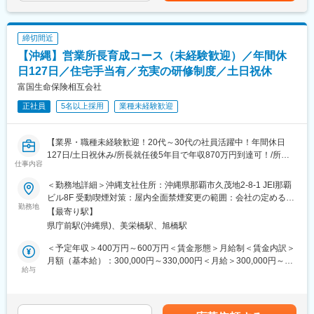
8:00 カウンター業務・電話応対
・協調性があり前向きに仕事に取り組める方
くまでも目安の金額であり、選考を通じて上下する可能性があり
11:30 事務作業
・全国転勤が可能な方
ます。月給(月額)は固定手当を含めた表記です。
12:30 ランチ
13:30 カウンター業務・電話応対
締切間近
■勤務地：
16:00 財務処理
【沖縄】営業所長育成コース（未経験歓迎）／年間休
※配属先についてはお住まいとご希望を考慮して決定いたします。
17:00 退社
全国転勤がございます。
日127日／住宅手当有／充実の研修制度／土日祝休
札幌、旭川、青森、盛岡、仙台、山形、新潟、富山、金沢、福
富国生命保険相互会社
現在活躍している社員の中にはクルマの知識が全くなかった方も
井、高崎、つくば、大宮、千葉、船橋、東京、新宿、立川、
多くいます。語学力を活かした接客や観光を通じた地域貢献、前
正社員
5名以上採用
業種未経験歓迎
横浜、松本、甲府、沼津、静岡、浜松、岐阜、名古屋、京都、奈
職の経験を活かした営業活動等、様々な背景を持つ社員が活躍し
良、大阪、堺、神戸、姫路、岡山、福山、広島、山口、
ています。当社のレンタカービジネスを通じて前職でのご経験、
徳島、高松、新居浜、松山、高知、北九州、福岡、久留米、佐
リーダーシップを発揮してみませんか？
【業界・職種未経験歓迎！20代～30代の社員活躍中！年間休日
賀、佐世保、長崎、大分、熊本、鹿児島、宮崎、那覇
127日/土日祝休み/所長就任後5年目で年収870万円到達可！/所定
■雇入れ直後：レンタカー本部における業務全般。※オリックスレ
仕事内容
労働時間7時間】
＜営業部の規模を拡大するのは営業管理職の実力次第＞
ンタカー店舗での勤務を想定しております。
当社のＦＡ（保険募集人）は事業所得で800万円という採用基準
＜勤務地詳細＞沖縄支社住所：沖縄県那覇市久茂地2-8-1 JEI那覇
■募集背景：
を設けられており、優秀な人材を常に確保しております。
ビル8F 受動喫煙対策：屋内全面禁煙変更の範囲：会社の定める事
変更の範囲：本文参照
今後も全国461拠点におけるお客さまとのつながりを維持強化す
勤務地
その人材は営業管理職である営業部長・営業課長が営業拠点でリ
業所
【最寄り駅】
るため、多角的な視点から顧客支援ができる人材の育成を推進す
ファラルメインで採用活動を行っています。
県庁前駅(沖縄県)、美栄橋駅、旭橋駅
るための募集です。
採用実績は規模手当や賞与として反映されるので、規模拡大を収
入で実感できる仕事です。
＜予定年収＞400万円～600万円＜賃金形態＞月給制＜賃金内訳＞
■職務概要：
採用活動はご自身の人脈から行っていくことは勿論、ＦＡから紹
月額（基本給）：300,000円～330,000円＜月給＞300,000円～
3年間の研修を通して営業所長（管理職）に昇格するキャリアコー
給与
介を受けて行うケースもあります。
330,000円＜昇給有無＞有＜残業手当＞有＜給与補足＞■賞与年2
スです。
回※2024年度支給実績5カ月分※モデル月収：＜月収例※営業所長登
未経験採用を前提としているため、研修などの育成体制は充実し
＜プレイングマネージャーではない営業部長＞
用前＞■36万円／29歳、独身、首都圏在住└月給32万+住宅手当4
ております。
営業活動は部下であるＦＡが行いますので、営業部長・営業課長
万円■40万7000円／32歳、既婚、子1人、首都圏在住└月給33万