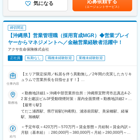
応募依頼する
営業所長昇格後は全国461の各営業所で、マネジメント全般を担
気になる
はマネジメント業務に専念することになります。
円+住宅手当4万円+家族手当3万7000円賃金はあくまでも目安の金
（エージェントサービス）
当。数十名のお客さまアドバイザーのリーダーとして、業務のサ
勿論ご自身で保険の営業活動を行っていくことは可能です。その
額であり、選考を通じて上下する可能性があります。月給(月額)は
ポートや働きやすい環境を整える等、チームづくりに取り組みま
際は自己販売手数料手当として手数料の50％を手当として受け取
固定手当を含めた表記です。
す。
ることが可能です。
締切間近
■職務詳細：
変更の範囲：本社での他部門における内勤職（内務事務）業務全
【沖縄県】営業管理職（採用育成MGR）◆営業プレイ
・保険商品の提案を行うお客さまアドバイザーの採用・人事・育
般 ※本人の希望や会社の情勢による
成
ヤーからマネジメントへ／金融営業経験者活躍中！
・予算管理
アクサ生命保険株式会社
・営業戦略の策定,販促用ツールの企画
正社員
転勤なし
職種未経験歓迎
業種未経験歓迎
・営業所の実績向上を目的とした、キャンペーンやイベントの企
画・運営
【エリア限定採用／転居を伴う異動無し／2年間の充実したカリキ
■入社後の流れ：
ュラムで営業所長を目指せます！】
・基礎研修／通算3ヵ月（千葉ニュータウン研修センターにて）
仕事内容
最初の1ヵ月は座学でビジネスマナー、当社の歴史、生命保険の基
■業務内容
礎知識を習得
＜勤務地詳細1＞沖縄中部営業所住所：沖縄県宜野湾市志真志4-2-
アクサアドバイザー（営業社員）の採用・育成・組織マネジメン
↓
2 富士建設ビル3F受動喫煙対策：屋内全面禁煙＜勤務地詳細2＞那
トを担当頂きます。優秀な社員を採用し研修、ロープレ、同行に
勤務地
・現地研修／通算6ヵ月
覇営業所住所：沖縄県那覇市久茂地2-8-1 JEI那覇ビル5f受動喫煙
【最寄り駅】
よる実践指導、対面実施より自立できる社員を育成し、支社長、
配属先の営業所にてお客さまアドバイザーの新規採用、活動基盤
対策：屋内全面禁煙
てだこ浦西駅、県庁前駅(沖縄県)、浦添前田駅、美栄橋駅、経塚
営業所長の指導の下、組織を拡大しマネジメントスキルを学んで
の開拓 、お客さま対応等の現場での個人営業を経験
駅、旭橋駅
頂きます。
↓
そして入社3年後を目標に営業所長へキャリアアップを目指してい
・事務研修／2ヵ月
＜予定年収＞420万円～570万円＜賃金形態＞月給制＜賃金内訳＞
ただきます。
お客さま対応や事務処理、経営費管理、労務管理等の習得
月額（基本給）：280,000円～380,000円＜月給＞280,000円～
給与
↓
380,000円＜昇給有無＞有＜残業手当＞有＜給与補足＞※給与は前