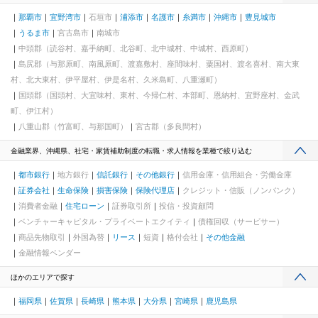
那覇市
宜野湾市
石垣市
浦添市
名護市
糸満市
沖縄市
豊見城市
うるま市
宮古島市
南城市
中頭郡（読谷村、嘉手納町、北谷町、北中城村、中城村、西原町）
島尻郡（与那原町、南風原町、渡嘉敷村、座間味村、粟国村、渡名喜村、南大東
村、北大東村、伊平屋村、伊是名村、久米島町、八重瀬町）
国頭郡（国頭村、大宜味村、東村、今帰仁村、本部町、恩納村、宜野座村、金武
町、伊江村）
八重山郡（竹富町、与那国町）
宮古郡（多良間村）
金融業界、沖縄県、社宅・家賃補助制度の転職・求人情報を業種で絞り込む
都市銀行
地方銀行
信託銀行
その他銀行
信用金庫・信用組合・労働金庫
証券会社
生命保険
損害保険
保険代理店
クレジット・信販（ノンバンク）
消費者金融
住宅ローン
証券取引所
投信・投資顧問
ベンチャーキャピタル・プライベートエクイティ
債権回収（サービサー）
商品先物取引
外国為替
リース
短資
格付会社
その他金融
金融情報ベンダー
ほかのエリアで探す
福岡県
佐賀県
長崎県
熊本県
大分県
宮崎県
鹿児島県