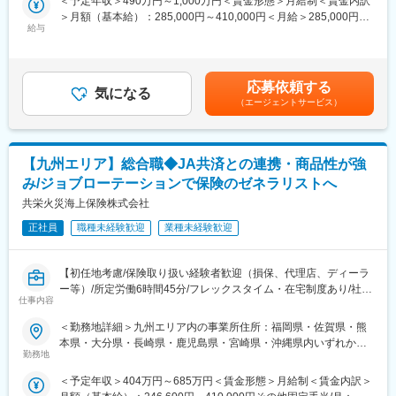
囲：会社の定める事業所
＜予定年収＞490万円～1,000万円＜賃金形態＞月給制＜賃金内訳
らその後も、さまざまな力を身につけ、磨き、高め続けられる環
・会議/イベントの企画・運営 等
＞月額（基本給）：285,000円～410,000円＜月給＞285,000円～
境が整っています。
給与
410,000円＜昇給有無＞有＜残業手当＞有＜給与補足＞■賞与実
・年間休日120日（土日祝）／所定労働時間09:00～17:00とワー
■組織概要
績：年2回（※2024年度実績）賃金はあくまでも目安の金額であ
クライフバランスの取りやすい環境です。
・支社は「企画開発」、「市場振興（中堅・中小企業開拓
り、選考を通じて上下する可能性があります。月給(月額)は固定手
■ご参考：技術アジャスターについて／社員インタビュー等も載っ
等）」、「人材育成」、「総務・コンプライアンス」、「お客様
当を含めた表記です。
ていますのでぜひご覧ください。
応募依頼する
サービス（契約保全対応等）」等、複数のチームで構成されてお
気になる
https://www.sompo-japan-saiyo.com/sompo-
（エージェントサービス）
り、
sp/adjuster/img/adjuster.pdf
そのうち「企画開発」は支社長直下の5名程度（企画開発課長1名
+実務担当者3～4名）のチーム※です。
変更の範囲：会社の定める業務
（※チーム構成や人数は支社によって異なります。企画開発課長は
【九州エリア】総合職◆JA共済との連携・商品性が強
管理職ではありませんが、チームを牽引・マネジメントするリー
み/ジョブローテーションで保険のゼネラリストへ
ダ的役割を果たす役職です）
共栄火災海上保険株式会社
■キャリアパス
正社員
職種未経験歓迎
業種未経験歓迎
・まずは企画開発チームの実務担当者として上記業務に従事した
後（最短で入社から4年目に企画開発課長に昇格）、希望や適性等
を踏まえ、市場振興チームを始めとする支社の他チームの業務も
【初任地考慮/保険取り扱い経験者歓迎（損保、代理店、ディーラ
経験いただく場合があります。
ー等）/所定労働6時間45分/フレックスタイム・在宅制度あり/社宅
その後、営業拠点で顧客対応/営業職員のマネジメント業務に従
仕事内容
補助や月一回の帰郷手当、その他手厚い手当あり】
事していただく他、希望や適性等を踏まえ、代理店や金融法人フ
■業務内容：これまでのご経験、適性から下記業務を担当いただき
＜勤務地詳細＞九州エリア内の事業所住所：福岡県・佐賀県・熊
ロントも経験いただきながら、将来的には支社幹部（市場振興部
ます。
本県・大分県・長崎県・鹿児島県・宮崎県・沖縄県内いずれかの
長/人材育成部長等の管理職）を
・代理店営業：販売代理店への商品説明や営業活動の指導・戦略
勤務地
事業所 受動喫煙対策：屋内全面禁煙変更の範囲：会社の定める事
目指すキャリアパスを想定しております。
提案等の販促・支援業務。共栄火災の代理店は農協や生協、信用
業所（リモートワーク含む）
＜予定年収＞404万円～685万円＜賃金形態＞月給制＜賃金内訳＞
金庫、自動車ディーラーや整備工場、一般企業、専業代理店、兼
■特徴・魅力