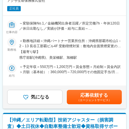
ら、一人ひとりに寄り添ったご案内・ご相談対応を行います。
アクサ生命保険株式会社
正社員
例）1日の流れ：
8:30始業／9:00訪問準備～訪問※契約内容のご説明等など
12:00昼食／13:00訪問
～変額保険No.1／金融機関出身者活躍／所定労働7h・年休120日
16:00帰社（翌日以降の訪問準備・事務作業）／17:15退社
／休日出勤なし／実績が評価・給与に直結～
仕事内容
既存顧客への提案・フォローがメインです。
【変額保険No.1】商品力で代理店から選ばれる
＜勤務地詳細＞沖縄パートナー営業所住所：沖縄県那覇市松山1－
郵便局の制服を着用しているため、お話を聞いていただきやす
【希望勤務地制度】初任地確約＋希望エリアで3年勤務保証
2－13 長谷工那覇ビル4F 受動喫煙対策：敷地内全面禁煙変更の範
く、アポイント取得や訪問時のハードルが低い点も特徴です。
【多様なキャリアパス】マネジメントへの道はもちろん、公募制
勤務地
囲：会社の定める事業所（リモートワーク含む）
「あなたに相談したい」「お願いしてよかった」といった言葉を
【最寄り駅】
度で他部署へのチャレンジも可能
いただけたときに、大きな達成感とやりがいを感じられます。
県庁前駅(沖縄県)、美栄橋駅、旭橋駅
■業務内容
＜予定年収＞550万円～1,200万円＜賃金形態＞月給制＜賃金内訳
また原付での営業活動が基本のため、入社後の研修で安全に運転
当社との委託契約を締結した生命保険募集代理店（生命保険代理
＞月額（基本給）：360,000円～720,000円その他固定手当/月：
できるようサポートします。
店、提携金融機関、提携保険会社等）を通じた生命保険販売の推
給与
50,000円～60,000円＜月給＞410,000円～780,000円＜昇給有無
進業務を行います。当社登録代理店を担当し、主に訪問により教
＞有＜残業手当＞有＜給与補足＞＊給与は前職における経験・ス
■キャリアパス
育・育成・管理する業務を担当します。
キル、弊社におけるジョブグレード等を考慮して決定します。＊
班長・チームリーダー → 教育トレーナー・トッププレイヤーと、
（1）代理店に対する販売促進のためのコンサルティング営業
営業手当、賞与を含めた目安年収額は以下の通りです⇒S1グレー
段階的に成長可能。ほかにもキャリアチャレンジ制度による他分
応募依頼する
（2）募集人に対する教育・研修等販売フォローの実施
気になる
ド：550万円程度～／S2グレード：700万円～賃金はあくまでも
野への挑戦など、多彩なキャリアがあります。
（エージェントサービス）
（3）新規代理店、新規提携金融機関の開拓
目安の金額であり、選考を通じて上下する可能性があります。月
（4）提携金融機関、提携保険会社本部への販売推進策交渉および
給(月額)は固定手当を含めた表記です。
■モデル年収
代理店管理業務全般
主任：450～670万円（在職最年少26歳）／課長代理：500～850
■営業スタイル
万円（在職最年少30歳）
【沖縄／エリア転勤型】技術アジャスター（損害調
入社後は研修とOJTを経て業務をキャッチアップします。
課長・担当課長：690～850万円（在職最年少35歳）／管理職：
査）◆土日祝休◆自動車整備士歓迎◆資格取得サポー
既存顧客と新規開拓の割合は7：3程度であり、既存顧客のコンサ