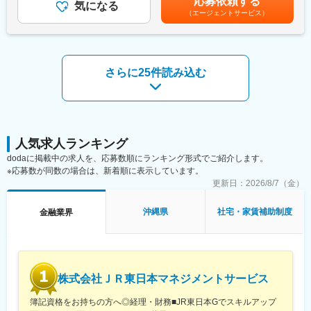
応募依頼する
気になる
定します賃金はあくまでも目安の金額であり、選考を通じて上下
・農林水産業者や関連企業への長期・短期の貸出提案
（エージェントサービス）
する可能性があります。月給(月額)は固定手当を含めた表記です。
・JAバンクの農業融資支援、グループ会社と連携した出資・投資
育成
・各種金融サービスに加え、担い手コンサルティングやバリュー
チェーン構築支援、課題解決型のリサーチ＆ソリューション機能
さらに25件読み込む
の提供
・顧客のニーズに応じた最適な金融・非金融サービスの提案、関
係各所との連携によるマッチング支援
・農林水産業者の成長と持続可能な食料システム確立への貢献
■扱うサービス
人気求人ランキング
法人向け融資、投資育成、コンサルティング、ソリューション企
dodaに掲載中の求人を、応募数順にランキング形式でご紹介します。
画等
※応募数が同数の場合は、新着順に表示しています。
更新日：
2026/8/7（金）
■業務の魅力
国内有数の機関投資家としての立場と、農林水産業を基盤とする
金融機関としての独自性を活かし、社会的意義の大きい業務に携
沖縄県
社宅・家賃補助制度
金融業界
われます。収益貢献と同時に、日本の食の未来を支える重要な役
割を担うことができます。
■教育体制
OJTや研修制度を通じ、業務知識や専門性を高めるサポート体制
株式会社ＪＲ東日本マネジメントサービス
を整えています。
簿記資格をお持ちの方へ◎経理・財務■JR東日本Gでスキルアップ
■就業環境