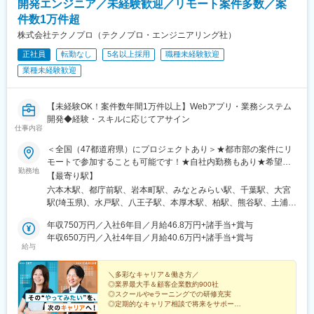
開発エンジニア／未経験歓迎／リモート案件多数／案
件数1万件超
株式会社テクノプロ（テクノプロ・エンジニアリング社）
正社員
転勤なし
5名以上採用
職種未経験歓迎
業種未経験歓迎
【未経験OK！案件数年間1万件以上】Webアプリ・業務システム
開発◆経験・スキルに応じてアサイン
仕事内容
＜全国（47都道府県）にプロジェクトあり＞★都市部の案件にリ
モートで参加することも可能です！★自社内勤務もあり★希望勤
勤務地
務地を最大限考慮★U・Iターン支援あり★遠方の方でもTeamsに
【最寄り駅】
よるWeb面談が可能━首都圏はじめ各エリアに支店あり━▼東京
六本木駅、都庁前駅、岩本町駅、みなとみらい駅、千葉駅、大宮
新宿／秋葉原／八王子▼関東横浜／厚木／千葉／柏／さいたま／
駅(埼玉県)、水戸駅、八王子駅、本厚木駅、柏駅、熊谷駅、土浦
熊谷／水戸／つくば／高崎／宇都宮▼北海道・東北札幌／仙台▼
駅、高崎駅、宇都宮駅、札幌駅、仙台駅、松本駅、新浜松駅、伏
中部松本／浜松／名古屋▼関西大阪／神戸▼中国・九州広島／福
年収750万円／入社6年目／月給46.8万円+諸手当+賞与
見駅(愛知県)、東梅田駅、神戸三宮駅(阪神)、稲荷町駅(広島県)、
岡━本社所在地━東京都港区六本木6-10-1 六本木ヒルズ森タワー
年収650万円／入社4年目／月給40.6万円+諸手当+賞与
博多駅、乃木坂駅、新宿駅、秋葉原駅、新高島駅、京成千葉駅、
給与
35F※変更の範囲：会社の定める場所（リモートワークの場所を含
京王八王子駅、さっぽろ駅、仙台駅(地下鉄)、北松本駅、浜松駅、
む）※就業形態は、自社開発センターでの勤務（受託契約）もしく
矢場町駅、大阪梅田駅(阪神線)、三宮駅(神戸新交通)、段原一丁目
は、クライアント企業での勤務（構内請負契約／無期雇用派遣契
＼多彩なキャリア＆働き方／
駅、南新宿駅、神田駅(東京都)、千葉中央駅、北１２条駅、あおば
◎業界最大手＆顧客企業数約900社
約）となります
通駅、西松本駅、第一通り駅、栄駅(愛知県)、北新地駅、三ノ宮
◎スクールやeラーニングでの研修充実
駅、銀山町駅
◎定期的なキャリア相談で将来をサポート
◎全国にプロジェクトあり（在宅OK）