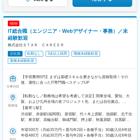
短でのキャリアアップを設計します♪"
雑談ベースで進める面接なので、まずは気軽に理想を聞かせてく
ださい！
NEW
■就業環境
IT総合職（エンジニア・Webデザイナー・事務）／未
年間休日125日以上、完全週休2日制（土日祝）、残業も月平均16
時間程度と働きやすさを重視しています。各種手当や福利厚生も
経験歓迎
充実しており、長期的に安心して働けます。
株式会社ＳＴＡＲ ＣＡＲＥＥＲ
正社員
転勤なし
5名以上採用
職種未経験歓迎
変更の範囲：会社の定める業務
業種未経験歓迎
【学習費用0円】まずは基礎スキルを磨きながら資格取得！その
後、適性に合ったIT専門職へステップUP
仕事内容
【転勤なし／勤務地は希望を考慮して決定】関東全域、愛知、大
阪、および九州全域の各プロジェクト先、または自社拠点。
勤務地
★U・Iターン支援あり！★ゆくゆくは【在宅・フルリモート】案
【最寄り駅】
件に挑戦するチャンスもあります！《主な勤務先エリア》■関東エ
渋谷駅、赤坂駅(福岡県)、新宿駅、代々木上原駅、池袋駅、北千住
リア東京都、神奈川県、千葉県、埼玉県、茨城県、栃木県、群馬
駅、東京駅、高輪台駅、御成門駅、押上駅、秋葉原駅、目黒駅、
県■大阪市、名古屋市エリア■九州エリア（沖縄を除く）福岡県、
蒲田駅、上野駅、町田駅、綾瀬駅、大手町駅(東京都)、中野駅(東
佐賀県、長崎県、熊本県、大分県、宮崎県、鹿児島県〈本社〉〒
年収500万（月給35万円＋賞与年2回＋各種手当）30歳/入社6年目
京都)、大門駅(東京都)、有楽町駅、井の頭公園駅、西日暮里駅(舎
150-0002東京都渋谷区渋谷2丁目15-1 渋谷クロスタワー 25F〈福
年収480万（月給30万円＋賞与年2回＋各種手当）30歳/入社6年目
人ライナー)、五反田駅、田町駅(東京都)、中目黒駅、日暮里駅(舎
給与