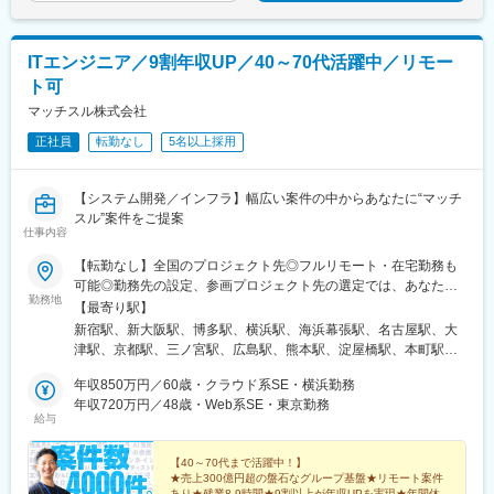
ITエンジニア／9割年収UP／40～70代活躍中／リモー
ト可
マッチスル株式会社
正社員
転勤なし
5名以上採用
【システム開発／インフラ】幅広い案件の中からあなたに“マッチ
スル”案件をご提案
仕事内容
【転勤なし】全国のプロジェクト先◎フルリモート・在宅勤務も
可能◎勤務先の設定、参画プロジェクト先の選定では、あなたの
勤務地
希望を最大限考慮します■東京本社：東京都新宿区新宿4-1-23 新
【最寄り駅】
宿SKYビル8階■大阪オフィス：大阪府大阪市淀川区西中島5-13-
新宿駅、新大阪駅、博多駅、横浜駅、海浜幕張駅、名古屋駅、大
14 共栄新大阪ビル7F■福岡オフィス：福岡県福岡市博多区博多
津駅、京都駅、三ノ宮駅、広島駅、熊本駅、淀屋橋駅、本町駅、
駅中央街5-12 博多東ビル6階◎「転居はしたくない」「U・Iター
堺筋本町駅、心斎橋駅、野田阪神駅、大阪ビジネスパーク駅、中
ンしたい」などご希望をお聞かせください。◎プロジェクトに応
年収850万円／60歳・クラウド系SE・横浜勤務
之島駅、千里中央駅(北大阪急行)、堺駅、守口駅、三田駅(兵庫
じて在宅勤務も可能です。【日本各地・過去のプロジェクト実
年収720万円／48歳・Web系SE・東京勤務
県)、姫路駅、明石駅、奈良駅、藤崎駅(福岡県)、薬院駅、西鉄福
給与
績】北海道、岩手、宮城、新潟、茨城、埼玉、千葉、東京、神奈
岡駅、小倉駅(福岡県)、東陽町駅、茅場町駅、門前仲町駅、小伝馬
川、山梨、岐阜、愛知、三重、静岡、滋賀、京都、大阪、兵庫、
町駅、国際展示場駅、豊洲駅、六本木一丁目駅、虎ノ門ヒルズ
奈良、広島、福岡、鹿児島、熊本、沖縄
【40～70代まで活躍中！】
駅、品川駅、品川シーサイド駅、五反田駅、勝どき駅、竹芝駅、
★売上300億円超の盤石なグループ基盤★リモート案件
汐留駅、田町駅(東京都)、新橋駅、大手町駅(東京都)、神保町駅、
あり★残業8.9時間★9割以上が年収UPを実現★年間休