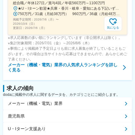
総合職／年休127日／賞与4回／年収560万円～1100万円
★U・Iターン歓迎★兵庫・香川・岐阜・愛知にある下記いずれかの事業所・神戸工場／兵庫県神戸市中央区・西神工場／兵庫県神戸市西区・西神戸工場／兵庫県神戸市西区・明石工場／兵庫県明石市・播磨工場／兵庫県加古郡・岐阜工場／岐阜県各務原市・名古屋第一工場／愛知県弥富市・名古屋第二工場／愛知県海部郡・坂出工場／香川県坂出市・神戸本社／兵庫県神戸市中央区・東京本社／東京都港区 など※受動喫煙対策実施
750万円／31歳（月給38万円） 960万円／36歳（月給48万円）
掲載予定期間：
2026/7/6（月）
〜
2026/10/4（日）
気になる
更新日：
2026/7/6（月）
※求人応募数の多い順にランキングしています（非公開求人は除く）。
※集計対象期間：2026/7/31（金）～2026/8/6（木）
※事情により掲載終了予定日よりも前に求人募集が終了していることもご
ざいます。その場合は当サイトから応募はできませんので、あらかじめご
了承ください。
メーカー（機械・電気）業界
の人気求人ランキングを詳し
く見る
求人の傾向
dodaに掲載中の求人に関するデータを、カテゴリごとにご紹介します。
メーカー（機械・電気）業界
鹿児島県
U・Iターン支援あり