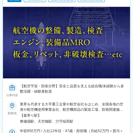
【航空宇宙・防衛分野】安全と品質を支える総合職/未経験から多
数活躍・経験者歓迎
仕事内容
業界を代表する大手重工企業や航空会社をはじめ、全国各地の空
港や航空機使用事業会社、航空機部品の製造工場、防衛関連施設
勤務地
などで勤務可能★関東・東海・近畿エリア積極採用中《エリア別
【最寄り駅】
プロジェクト例》■東京、神奈川、千葉、埼玉、茨城、栃木航空
整備場駅、天空橋駅、穴守稲荷駅
機・航空機部品の製造/整備/検査羽田空港内の重要設備・地上支援
機材の整備、保守点検航空機部品の検査/管理/搬出入防衛省特殊車
年収850万円 / 入社12年目・47歳・部長職（月給52万円＋賞与＋