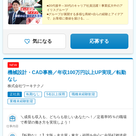
式会社北海道、岩手県、宮城県、福島県、茨城県、栃木県、埼玉
条駅(京都市営)、旧居留地・大丸前駅、岡山駅前駅、南区役所前
県、千葉県、東京都、神奈川県、静岡県、愛知県、新潟県、石川
■20代後半～30代のキャリア社員活躍！事業拡大中のア
駅、高松築港駅、衣山駅、西小倉駅、呉服町駅(福岡県)、肥前麓
イリスグループ
県、京都府、大阪府、兵庫県、岡山県、広島県、香川県、愛媛
駅、めがね橋駅、西辛島町駅、二中通駅、てだこ浦西駅、浜松町
■グループが展開する多様な商材×自らの経験とアイデア
県、福岡県、佐賀県、熊本県、鹿児島県、沖縄県■アイリスソーコ
駅、糀谷駅、目黒駅、東雲駅(東京都)、立川北駅、伊勢佐木長者町
で、お客様に価値を届ける。
ー株式会社埼玉県、神奈川県、愛知県、大阪府、福岡県■アイリ
年収UP、スケールの大きな仕事の達成感…欲しいまま
駅、千葉駅、名古屋駅、平安通駅、大江橋駅、長堀橋駅、河内永
に追求し、力強くキャリアを築いてください。
ス・ファインプロダクツ株式会社広島県、福岡県※エリア限定採用
和駅、三宮・花時計前駅、岡山駅、比治山橋駅、高松駅(香川県)、
あり
萱町六丁目駅、平和通駅、中洲川端駅、浜町アーケード駅、慶徳
校前駅、竹芝駅、五反田駅、立川南駅、石川町駅、千葉中央駅、
気になる
応募する
丸の内駅(愛知県)、近鉄名古屋駅、なにわ橋駅、四ツ橋駅、布施
駅、神戸三宮駅(阪急・神戸高速)、西川緑道公園駅、皆実町二丁目
駅、片原町駅(香川県)、古町駅、小倉駅(福岡県)、祇園駅(福岡
県)、桜町駅(長崎県)、洗馬橋駅
NEW
機械設計・CAD事務／年収100万円以上UP実現／転勤
なし
株式会社ワーキテクノ
正社員
転勤なし
5名以上採用
職種未経験歓迎
業種未経験歓迎
＼成長も収入も、どちらも欲しいあなたへ！／定着率95％の職場
で希望の働き方を実現しよう！
仕事内容
【転勤なし！】大阪・名古屋・東京・福岡を中心に全国47都道府