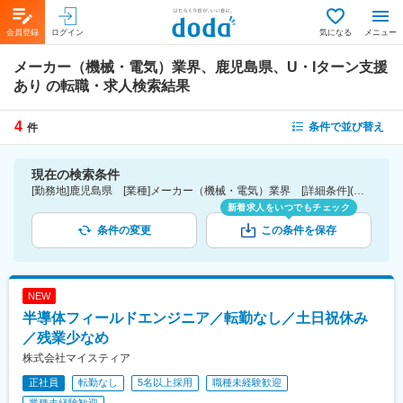
会員登録
ログイン
気になる
メニュー
メーカー（機械・電気）業界、鹿児島県、U・Iターン支援
あり
の転職・求人検索結果
4
条件で並び替え
件
現在の検索条件
[勤務地]鹿児島県 [業種]メーカー（機械・電気）業界 [詳細条件](待遇・福利厚生)U・Iターン支援あり
新着求人をいつでもチェック
条件の変更
この条件を保存
NEW
半導体フィールドエンジニア／転勤なし／土日祝休み
／残業少なめ
株式会社マイスティア
正社員
転勤なし
5名以上採用
職種未経験歓迎