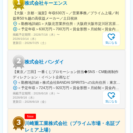
株式会社キーエンス
【大阪・京都・滋賀】年収630万～／営業事務／プライム上場／利
益率50％越の高収益メーカー／土日祝休
＜勤務地詳細1＞大阪北営業所住所：大阪府大阪市淀川区宮原3-5-36 新大阪トラストタワー勤務地最寄駅：新大阪駅受動喫煙対策：敷地内喫煙可能場所あり＜勤務地詳細2＞京都営業所住所：京都府京都市下京区四条通室町東入函谷鉾町101 アーバンネット四条烏丸ビル受動喫煙対策：屋内全面禁煙＜勤務地詳細3＞滋賀営業所住所：滋賀県大津市中央2-2-6 受動喫煙対策：屋内全面禁煙変更の範囲：会社の定める事業所
＜予定年収＞630万円～700万円＜賃金形態＞月給制＜賃金内訳＞月額（基本給）：279,000円～281,000円＜月給＞279,000円～281,000円＜昇給有無＞有＜残業手当＞有＜給与補足＞上記は入社初年度の想定年収です。※月給の金額とは別で、残業代、業績賞与支給有り※賞与：年4回、昇給：年1～2回※経験・能力等を考慮の上、同社規定により待遇を決定します※年収は会社業績によって変動することがあります賃金はあくまでも目安の金額であり、選考を通じて上下する可能性があります。月給(月額)は固定手当を含めた表記です。
掲載予定期間：
2026/7/16（木）
〜
2026/10/14（水）
気になる
更新日：
2026/7/25（土）
株式会社 バンダイ
【東京／三田】一番くじプロモーション担当◆SNS・CM動画制作
ディレクション・イベント企画など
＜勤務地詳細＞株式会社BANDAI SPIRITSへの出向住所：東京都港区三田3‐5‐19 住友不動産東京三田ガーデンタワー受動喫煙対策：屋内全面禁煙変更の範囲：会社の定める事業所
＜予定年収＞724万円～920万円＜賃金形態＞月給制＜賃金内訳＞月額（基本給）：315,000円～400,000円＜月給＞315,000円～400,000円＜昇給有無＞有＜残業手当＞有＜給与補足＞※役職と給与は、経験・能力などを考慮し最終決定■昇給：年1回■賞与：年1回■年収例（一般）759万円／中途入社2年目／月給33万円＋時間外手当（30時間）＋賞与■年収例（チーフ）920万円／中途入社2年目／月給40万円＋時間外手当（30時間）＋賞与賃金はあくまでも目安の金額であり、選考を通じて上下する可能性があります。月給(月額)は固定手当を含めた表記です。
掲載予定期間：
2026/6/18（木）
〜
2026/9/16（水）
気になる
更新日：
2026/6/19（金）
New
川崎重工業株式会社（プライム市場・名証プ
レミア上場）