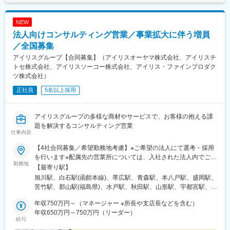
NEW
法人向けコンサルティング営業／事業拡大に伴う増員
／全国募集
アイリスグループ【合同募集】（アイリスオーヤマ株式会社、アイリスチ
トセ株式会社、アイリスソーコー株式会社、アイリス・ファインプロダク
ツ株式会社）
正社員
5名以上採用
アイリスグループの多様な商材やサービスで、お客様の抱える課
題を解決するコンサルティング営業
仕事内容
【4社合同募集／希望勤務地考慮】※ご希望の法人にて選考・採用
を行います※配属先の営業所については、入社された法人内でご希
勤務地
望を考慮して決定いたします◎マイカー通勤可（営業所によって
【最寄り駅】
異なる）◎受動喫煙対策：オフィス内全面禁煙＜各社共通＞■アイ
旭川駅、白石駅(函館本線)、帯広駅、青森駅、本八戸駅、盛岡駅、
リスオーヤマ株式会社北海道、青森県、岩手県、宮城県、秋田
苦竹駅、郡山駅(福島県)、水戸駅、秋田駅、山形駅、宇都宮駅、大
県、山形県、福島県、茨城県、栃木県、群馬県、埼玉県、千葉
門駅(東京都)、京急蒲田駅、不動前駅、辰巳駅、立川駅、宮原駅、
県、東京都、神奈川県、静岡県、愛知県、新潟県、石川県、長野
年収750万円～（マネージャー ※所長や支店長などを含む）
高崎駅、新潟駅、新富士駅(静岡県)、関内駅、江田駅(神奈川県)、
県、京都府、大阪府、兵庫県、岡山県、広島県、香川県、愛媛
年収650万円～750万円（リーダー）
京成千葉駅、伏見駅(愛知県)、国際センター駅、志賀本通駅、味岡
給与
県、福岡県、佐賀県、長崎県、熊本県、沖縄県■アイリスチトセ株
駅、野町駅、長野駅、淀屋橋駅、心斎橋駅、ＪＲ河内永和駅、五