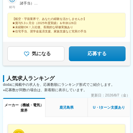
両の製造/検査■愛知、岐阜、長野航空機の整備/製造/検査防衛装備
諸手当）
給与
品・宇宙関連部品の製造/検査■兵庫、大阪航空機の構造組立、リ
年収700万円 / 入社9年目・39歳・課長職（月給43.4万円＋賞与＋
ベット航空機エンジンの製造・検査★生産管理、技術、品質保証
諸手当）
【航空・宇宙業界で、あなたの経験を活かしませんか】
は全エリア募集★その他、配属先多数。ご希望やご経験を考慮し
★賞与5.3ヶ月分（2025年度実績）＆年休126日
た配属を実施！★航空業界や自衛隊出身の方は、これまでの経験
★未経験OK！入社後、長期的な研修実施あり
をそのままにキャリア継続も可能！《キャリア形成》無期雇用派
★住宅手当、奨学金返済支援、家族支援など充実の手当
遣のため、正社員として希望する職務内容や勤務地で働けます。
頻繁な異動や業務変更もない為、しっかりと技術を身に着け、更
なるハイクラス業務への挑戦や、後輩の育成、チームのマネジメ
ントなど、様々なキャリア選択が可能です。～～～～～～
気になる
応募する
人気求人ランキング
dodaに掲載中の求人を、応募数順にランキング形式でご紹介します。
※応募数が同数の場合は、新着順に表示しています。
更新日：
2026/8/7（金）
メーカー（機械・電気）
鹿児島県
U・Iターン支援あり
業界