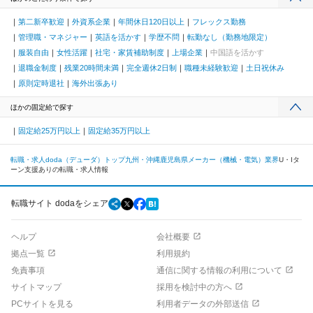
第二新卒歓迎
外資系企業
年間休日120日以上
フレックス勤務
管理職・マネジャー
英語を活かす
学歴不問
転勤なし（勤務地限定）
服装自由
女性活躍
社宅・家賃補助制度
上場企業
中国語を活かす
退職金制度
残業20時間未満
完全週休2日制
職種未経験歓迎
土日祝休み
原則定時退社
海外出張あり
ほかの固定給で探す
固定給25万円以上
固定給35万円以上
転職・求人doda（デューダ）トップ
九州・沖縄
鹿児島県
メーカー（機械・電気）業界
U・Iタ
ーン支援ありの転職・求人情報
転職サイト dodaをシェア
ヘルプ
会社概要
拠点一覧
利用規約
免責事項
通信に関する情報の利用について
サイトマップ
採用を検討中の方へ
PCサイトを見る
利用者データの外部送信