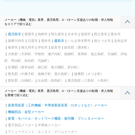
メーカー（機械・電気）業界、鹿児島県、U・Iターン支援ありの転職・求人情報
をエリアで絞り込む
鹿児島市
鹿屋市
枕崎市
阿久根市
出水市
指宿市
西之表市
垂水市
薩摩川内市
日置市
曽於市
霧島市
いちき串木野市
南さつま市
志布志市
奄美市
南九州市
伊佐市
姶良市
姶良郡（湧水町）
大島郡（大和村、宇検村、瀬戸内町、龍郷町、喜界町、徳之島町、天城町、伊仙
町、和泊町、知名町、与論町）
肝属郡（東串良町、錦江町、南大隅町、肝付町）
熊毛郡（中種子町、南種子町、屋久島町）
薩摩郡（さつま町）
曽於郡（大崎町）
出水郡（長島町）
鹿児島郡（三島村、十島村）
メーカー（機械・電気）業界、鹿児島県、U・Iターン支援ありの転職・求人情報
を業種で絞り込む
産業用装置（工作機械・半導体製造装置・ロボットなど）メーカー
機械部品・金型メーカー
家電・モバイル・ネットワーク機器・複写機・プリンタメーカー
電子部品メーカー
半導体メーカー
アミューズメント・エンタメ・ゲームメーカー