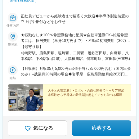
業種未経験歓迎
正社員デビューから経験者まで幅広く大歓迎◆半導体製造装置の
立上げや据付などをお任せ
仕事内容
★転勤なし★100％希望勤務地に配属★自動車通勤OK※転居希望
者には、転居費用（単身10万円まで）・不動産初期費用（30万円
勤務地
まで）・移動費用全額補助◆岩手県◆神奈川県◆山梨県◆愛知県
【最寄り駅】
◆三重県◆京都府◆広島県◆山口県◆鹿児島県◆熊本県【研修に
村崎野駅、鹿島田駅、塩崎駅、二川駅、近鉄富田駅、向島駅、八
ついて】未経験の方は、熊本県合志市にて一定期間の研修を実
本松駅、下松駅(山口県)、大隅横川駅、健軍町駅、富田駅(三重県)
施。工具の使い方から、半導体の知識も含めてイチから学べま
す。【出張について】配属先により、出張が発生する場合があり
【月収例】月収35万5,000円※出張手当7万5,000円含む（国内出張
ます。※勤務地近隣のみで勤務できる配属先や、出張のない働き方
のみ）※残業月20時間の場合◆岩手県・広島県勤務月給26万円～
給与
も可能です。※配属状況やタイミングにより、ご希望の勤務地に添
32万円＋各種手当＋賞与年2回◆神奈川県勤務月給24万円～30万
えない場合があります。受動喫煙対策：オフィス内禁煙
円＋各種手当＋賞与年2回◆山梨県勤務月給25万円～28万5,000円
＋各種手当＋賞与年2回◆愛知県勤務月給23万円～26万5,000円＋
大手との安定取引×ロボットの自社開発でキャリア豊富
未経験から半導体の最先端技術をイチから学べる環境
各種手当＋賞与年2回◆三重県勤務月給26万円～31万円＋各種手
当＋賞与年2回◆京都府勤務月給26万円～30万円＋各種手当＋賞
与年2回◆山口県・熊本県勤務月給20万円～＋各種手当＋賞与年2
回※各地域とも、スキル・経験・能力を考慮して決定します◆鹿児
島県勤務月給17万5,000円～20万円＋各種手当＋賞与年2回
気になる
応募する