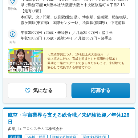
県で勤務可能 ■大阪本社/大阪府大阪市中央区淡路町４丁目2-13■
勤務地
東京支社/東京都千代田区霞が関1-4-2 ■名古屋支社/愛知県名古屋
【最寄り駅】
市中区錦1-17-26■福岡支社/福岡県福岡市博多区博多駅前1-15-20
本町駅、虎ノ門駅、伏見駅(愛知県)、博多駅、袋町駅、肥後橋駅、
7F■広島支社/広島市中区大手町2丁目8-5 4F◎希望の勤務エリア
霞ケ関駅(東京都)、国際センター駅、祇園駅(福岡県)、中電前駅、
でお仕事ができる◎転勤なしや海外出張OKなど働き方を選べる 全
淀屋橋駅、内幸町駅、丸の内駅(愛知県)、櫛田神社前駅、本通駅
国海外各地のプロジェクトに参画可能！・マイカー通勤もプロジ
年収350万円（25歳・未経験）／月給25.6万円＋諸手当
ェクトにより可 ・直行直帰OK ★引越し代補助制度や家賃補助制
年収520万円（35歳・経験5年）／月給36万円＋諸手当
給与
度など充実のU・Iターン支援!! ★プロジェクトによってはリモー
トワークも相談可!!
＼業績好調につき、10名以上の大型採用！／
売上拡大に伴い、育成を前提とした採用枠を増加！
同期と一緒にスタートできる今だからこそ、未経験でも
安心して成長できる環境です◎
★給与大幅UPの前例あり！
★完休2（土日祝）／残業6h未満
★定着率95％
気になる
応募する
航空・宇宙業界を支える総合職／未経験歓迎／年休126
日
多摩川エアロシステムズ株式会社
正社員
5名以上採用
職種未経験歓迎
業種未経験歓迎