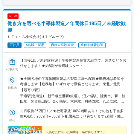
大阪阿部野橋駅、蒲生四丁目駅、なんば駅(南海線)、桃谷駅、新今
湖駅、上溝駅、下溝駅、上大岡駅、菊名駅、新横浜駅、日吉駅(神
宮駅前駅、森ノ宮駅、長堀橋駅、西元町駅、神戸三宮駅(阪神)、龍
奈川県)、新高島駅、あざみ野駅、たまプラーザ駅、関内駅、京急
谷大前深草駅、三条駅(京都府)、四宮駅、五条駅(京都市営)、畝傍
鶴見駅、長津田駅、川崎駅、向ケ丘遊園駅、元住吉駅、橋本駅(神
NEW
駅、新王寺駅、錦駅、唐橋前駅、近江神宮前駅、近鉄名古屋駅、
奈川県)、本八幡駅(総武線)、新浦安駅、新柏駅、木更津駅、南船
働き方を選べる半導体製造／年間休日185日／未経験歓
駅前駅、栄駅(愛知県)、矢場町駅、犬山遊園駅、第一通り駅、日吉
橋駅、浦安駅(千葉県)、国府台駅、京成八幡駅、谷津駅、幸谷駅、
町駅、東静岡駅、ジヤトコ前駅、天神南駅、香椎宮前駅、香椎神
蘇我駅、新千葉駅、京成西船駅、柏駅、実籾駅、スポーツセンタ
迎
宮駅、紫駅、櫛田神社前駅、鹿児島中央駅、桜島桟橋通駅、神田
ー駅、誉田駅、検見川浜駅、浦和駅、大宮駅(埼玉県)、熊谷駅、所
ＵＴエイム株式会社(ＵＴグループ)
駅(鹿児島県)、二本木口駅、水前寺駅、長崎駅(長崎県)
沢駅、川越駅、川口駅、都島駅、野田阪神駅、桜島駅、阿波座
正社員
5名以上採用
職種未経験歓迎
業種未経験歓迎
駅、朝潮橋駅、津守駅、大阪上本町駅、芦原橋駅、福駅、だいど
う豊里駅、今里駅(地下鉄)、桃谷駅、千林大宮駅、鴫野駅、東天下
茶屋駅、沢ノ町駅、駒川中野駅、西天下茶屋駅、三国駅(大阪府)、
【面接1回／未経験歓迎】半導体製造装置の組立て、製造などをお
横堤駅、住ノ江駅、喜連瓜破駅、大阪梅田駅(阪急線)、堺筋本町
任せします！★約8割が未経験スタート
駅、堺駅、深井駅、石津川駅、栂・美木多駅、新金岡駅、北野田
仕事内容
駅、石橋阪大前駅、大阪城北詰駅、なんば駅(地下鉄)、西大橋駅、
弁天町駅、北千里駅、曽根駅(大阪府)、南摂津駅、大日駅、長堀橋
★全国各地の半導体関連製品の製造工場へ配属★勤務地は希望を
駅、枚方公園駅、高槻駅、りんくうタウン駅、八尾南駅、千里中
考慮します【勤務地】いずれかで勤務となります。東北／北海
勤務地
央駅(北大阪急行)、古川橋駅、伏見桃山駅、馬堀駅、淀駅、松井山
道・青森県・岩手県・宮城県・山形県・福島県関東／栃木県・群
【最寄り駅】
手駅、常盤駅(京都府)、西京極駅、醍醐駅(京都府)、六地蔵駅(京都
馬県・茨城県・埼玉県・千葉県・東京都・神奈川県甲信越・北陸
千歳駅(北海道)、新千歳空港駅(鉄道)、沼ノ端駅、陸奥市川駅、館
市営)、洛西口駅、二条駅、五条駅(京都市営)、上鳥羽口駅、貴船
／山梨県・新潟県・富山県・石川県東海／岐阜県・静岡県・愛知
田駅、陸奥鶴田駅、金ケ崎駅、六原駅、村崎野駅、八乙女駅、青
口駅、桃山駅、大池駅、中埠頭駅、星の駅、岡本駅(兵庫県)、滝の
県・三重県関西／滋賀県・京都府・大阪府・兵庫県中国・四国／
葉山駅、多賀城駅、東白石駅、泉中央駅、酒田駅、羽前大山駅、
茶屋駅、湊川公園駅、山陽天満駅、旧居留地・大丸前駅、三木駅
岡山県・広島県九州／福岡県・長崎県・熊本県・大分県・宮崎
＼月収例35万円！／★社宅家賃100%補助あり！その他も手当多
鶴岡駅、乱川駅、米沢駅、堂島駅、南若松駅、新白河駅、瀬上
(神戸電鉄線)、本竜野駅、仁川駅、学園都市駅、春日野道駅(阪神
県・鹿児島県【嬉しいポイント】◎社宅完備、社宅家賃100%補助
数■月給：20万円～30万円※配属先により異なります※経験・能力
駅、勝田駅、ひたち野うしく駅、土浦駅、清原地区市民センター
給与
線)、西代駅、箕谷駅、夢前川駅、中山寺駅、大久保駅(兵庫県)、
の配属先多数！◎配属先により、車・バイク通勤OK♪◎U・Iター
等を考慮し当社規定で決定します※月給に加え、残業手当・深夜手
前駅、倉賀野駅、神保原駅、西山名駅、篠塚駅、東宮原駅、越谷
学研奈良登美ケ丘駅、近江八幡駅、草津駅(滋賀県)、石山駅、近江
ン実績多数。赴任に伴う移動交通費も会社が負担！（規定あり）
当・休日手当等全額支給＜月収例＞北海道千歳市/月収例36万円/日
駅、鷲宮駅、明戸駅、上尾駅、新座駅、狭山ケ丘駅、飯能駅、高
神宮前駅、南彦根駅、中松江駅、和歌山駅、紀ノ川駅、木太町
【第三者機関からの高い評価】製造派遣ランキング（2023年オリ
勤・土日祝休み/半導体エンジニア 岩手県北上市/月収例30万円/2
＼あなたに合った環境を一緒に探します！／
坂駅、東我孫子駅、下総橘駅、松尾駅(千葉県)、姉ケ崎駅、久住