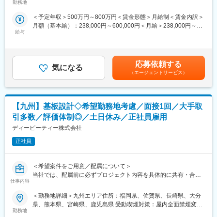
配属後のミスマッチを防ぎ、腰を据えて技術に向き合える環境で
「設計を続けたい」「評価から設計へ戻りたい」などの要望も反
勤務地
＜キャリアパス＞
の範囲：会社の定める事業所
す。
映します。
技術を極め続ける道、後進育成に携わる道、マネジメントへの挑
＜予定年収＞500万円～800万円＜賃金形態＞月給制＜賃金内訳＞
戦など、エンジニア主導でキャリアを選択可能です。
月額（基本給）：238,000円～600,000円＜月給＞238,000円～
■ マッチング率80％
■ キャリアプランをチームで共有
給与
600,000円＜昇給有無＞有＜残業手当＞有＜給与補足＞※経験・ス
設計・評価・解析・生産技術など、担当工程・開発分野を重視し
定期的な面談を通じて、
変更の範囲：会社の定める業務
キル・年齢を十分考慮の上、決定いたします。■昇給：年1回■賞
ながら、希望に沿ったプロジェクトを選定します。
・設計スペシャリスト
与：年2回（6月、12月） ■モデル年収・年収600万円／リーダー
・幅広い製品経験を積むジェネラリスト
（30歳）・年収700万円／リーダー（3年目）（40歳）・年収850
■ プライム案件比率80％
・チームリーダー・マネジメント
応募依頼する
気になる
万円／統括リーダー（45歳）賃金はあくまでも目安の金額であ
東京エレクトロン、ソニーグループなど大手メーカーとの直取引
など志向に合わせたキャリア形成を支援。
（エージェントサービス）
り、選考を通じて上下する可能性があります。月給(月額)は固定手
案件が多数。
当を含めた表記です。
宇宙・航空機／半導体装置／自動車／家電／工作機械／医療機器
■ 長期的にエンジニアとして活躍
／鉄道・社会インフラなど、機電エンジニアの主戦場となる領域
年次に応じてマネジメントへ強制的に移行することはなく、設
【九州】基板設計◇希望勤務地考慮／面接1回／大手取
を網羅しています。
計・技術を生涯の仕事として続けられる環境です。
引多数／評価体制◎／土日休み／正社員雇用
■ 自社開発・新分野への挑戦も可能
＜業務内容＞
ディーピーティー株式会社
機械・電気・制御技術を活かした自社製品・受託開発案件にも参
自動車、航空機、家電、鉄道、半導体、工作機械、都市設備、電
画可能。
正社員
動工具など、
メカトロニクスや次世代製品など、新しい技術領域にもチャレン
様々な業界の製品に関わる電気電子関連の設計開発・テストを行
ジできます。
います。
＜希望案件をご用意／配属について＞
営業との面談を通し、ご経験・ご要望に応じて業務内容・勤務地
当社では、配属前に必ずプロジェクト内容を具体的に共有・合意
＜おすすめポイント＞
を決めるため、配属ガチャはありません。
仕事内容
した上で、
■ 専任営業による一貫サポート
エンジニア一人ひとりの経験・スキル・将来像に合った案件アサ
エンジニア専任の営業が、配属・案件調整・キャリア相談まで一
【事例】
＜勤務地詳細＞九州エリア住所：福岡県、佐賀県、長崎県、大分
インを行っています。
貫対応。
・カーナビの回路設計
県、熊本県、宮崎県、鹿児島県 受動喫煙対策：屋内全面禁煙変更
配属後のミスマッチを防ぎ、腰を据えて技術に向き合える環境で
「設計を続けたい」「評価から設計へ戻りたい」などの要望も反
勤務地
の範囲：会社の定める事業所