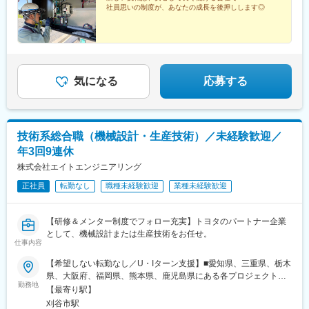
社員思いの制度が、あなたの成長を後押しします◎
ンテナンス】・福岡フィールドサービスセンタ└NTTドコモ基地局
メンテナンスも含む・北九州サービスセンタ・長崎フィールドサ
ービスセンタ・鹿児島フィールドサービスセンタ└NTTドコモ基地
局メンテナンスも含む・鹿屋サービスセンタ※受動喫煙対策あり
気になる
応募する
技術系総合職（機械設計・生産技術）／未経験歓迎／
年3回9連休
株式会社エイトエンジニアリング
正社員
転勤なし
職種未経験歓迎
業種未経験歓迎
【研修＆メンター制度でフォロー充実】トヨタのパートナー企業
として、機械設計または生産技術をお任せ。
仕事内容
【希望しない転勤なし／U・Iターン支援】■愛知県、三重県、栃木
県、大阪府、福岡県、熊本県、鹿児島県にある各プロジェクト先
勤務地
での配属（プロジェクト先）・愛知：尾張エリア、三河エリア・
【最寄り駅】
三重：鈴鹿市・栃木：宇都宮市、さくら市・大阪：池田市・福
刈谷市駅