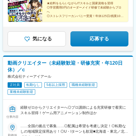
り駅を考慮し下記以外もご相談可能です。／◎受動喫煙対策 ：あ
★給料をもらいながらITスキルと国家資格を習得
玉川駅、四ツ谷駅、自由が丘駅、新木場駅、森下駅(東京都)、九段
◎学習費用0円のオーダーメイド研修で未経験からプロ
り／屋内全面禁煙
下駅、三軒茶屋駅、荻窪駅、春日駅(東京都)、日本橋駅(東京都)、
へ
下北沢駅、神田駅(東京都)、横浜駅、武蔵小杉駅、日吉駅(神奈川
◎ストレスフリーカンパニー受賞！年休125日/残業10h
内
県)、溝の口駅、川崎駅、藤沢駅、長津田駅、新横浜駅、向ケ丘遊
◎24時間質問OK！現役エンジニアの伴走サポート
園駅、戸塚駅、海老名駅(相鉄・小田急)、大和駅(神奈川県)、大船
◎20代活躍中！未経験スタート9割以上
駅、橋本駅(神奈川県)、上大岡駅、中央林間駅、あざみ野駅、桜木
町駅、センター南駅、大宮駅(埼玉県)、和光市駅、川越駅、浦和
気になる
応募する
駅、朝霞台駅、川口駅、南越谷駅、新越谷駅、北朝霞駅、久喜
駅、蕨駅、南浦和駅、東川口駅、西川口駅、さいたま新都心駅、
所沢駅、武蔵浦和駅、北浦和駅、志木駅、草加駅、西船橋駅、柏
駅、東海神駅、松戸駅、千葉駅、津田沼駅、本八幡駅(総武線)、南
動画クリエイター（未経験歓迎・研修充実・年120日
流山駅、流山おおたかの森駅、舞浜駅、市川駅、海浜幕張駅、鎌
休）／c
ケ谷駅、新浦安駅、京成津田沼駅、稲毛駅、京成船橋駅、北習志
野駅、浦安駅(千葉県)、新松戸駅、守谷駅、水戸駅、つくば駅、土
株式会社ティーアイアール
浦駅、勝田駅、取手駅、高崎駅、前橋駅、伊勢崎駅、太田駅(群馬
正社員
転勤なし
5名以上採用
職種未経験歓迎
県)、桐生駅、新前橋駅、宇都宮駅東口駅、東武宇都宮駅、小山
業種未経験歓迎
駅、栃木駅、東武日光駅、那須塩原駅、久屋大通駅、北新地駅、
博多駅、小倉駅(福岡県)、西鉄福岡駅、黒崎駅、久留米駅、大牟田
駅、折尾駅、佐賀駅、鳥栖駅、新鳥栖駅、唐津駅、伊万里駅、武
経験ゼロからクリエイターへ◎プロ講師による充実研修で着実に
雄温泉駅、長崎駅(長崎県)、佐世保駅、諫早駅、大村駅(長崎県)、
スキル習得！ゲーム用アニメーション制作ほか
新大村駅、島原駅、熊本駅、八代駅、新八代駅、玉名駅、上熊本
仕事内容
駅、阿蘇駅、大分駅、別府駅(大分県)、中津駅(大分県)、日田駅、
佐伯駅、由布院駅、宮崎駅、南宮崎駅、延岡駅、日向市駅、都城
……全国の拠点で募集……◎配属は希望を考慮し決定！◎転勤な
駅、小林駅(宮崎県)、鹿児島中央駅前駅、鹿児島駅、出水駅、指宿
しの地域限定採用あり！◎U・Iターンも歓迎■北海道・東北／北海
勤務地