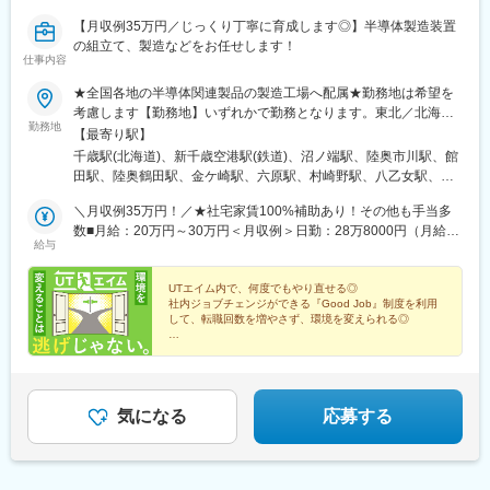
諫早駅、諫早駅、本諫早駅、瀬田駅(熊本県)、湯浦駅、原水駅、三
【月収例35万円／じっくり丁寧に育成します◎】半導体製造装置
里木駅、肥後大津駅、一武駅、新玉名駅、川尻駅(熊本県)、上臼杵
の組立て、製造などをお任せします！
駅、杵築駅、大神駅、中判田駅、鶴崎駅、東中津駅、今津駅(大分
仕事内容
県)、隼人駅、大隅横川駅、グリーンスタジアム前駅、加茂宮駅、
門前仲町駅、溜池山王駅、宝町駅(東京都)、大崎広小路駅、大塚駅
★全国各地の半導体関連製品の製造工場へ配属★勤務地は希望を
前駅、市大医学部駅、京急川崎駅、小牧口駅、能町駅、京阪石山
考慮します【勤務地】いずれかで勤務となります。東北／北海
勤務地
駅、十条駅(京都府・近鉄線)、摂津市駅、ユニバーサルシティ駅、
道・青森県・岩手県・宮城県・山形県・福島県関東／栃木県・群
【最寄り駅】
阿波座駅、宮原駅、永田町駅、八丁堀駅(東京都)、高輪台駅、巣鴨
馬県・茨城県・埼玉県・千葉県・東京都・神奈川県甲信越・北陸
千歳駅(北海道)、新千歳空港駅(鉄道)、沼ノ端駅、陸奥市川駅、館
新田駅、産業振興センター駅、米島口駅、粟津駅(滋賀県)、上鳥羽
／山梨県・新潟県・富山県・石川県東海／岐阜県・静岡県・愛知
田駅、陸奥鶴田駅、金ケ崎駅、六原駅、村崎野駅、八乙女駅、青
口駅、西大橋駅
県・三重県関西／滋賀県・京都府・大阪府・兵庫県中国・四国／
葉山駅、多賀城駅、東白石駅、泉中央駅、酒田駅、羽前大山駅、
岡山県・広島県九州／福岡県・長崎県・熊本県・大分県・宮崎
＼月収例35万円！／★社宅家賃100%補助あり！その他も手当多
鶴岡駅、乱川駅、米沢駅、堂島駅、南若松駅、新白河駅、瀬上
県・鹿児島県【嬉しいポイント】◎社宅完備、社宅家賃100%補助
数■月給：20万円～30万円＜月収例＞日勤：28万8000円（月給23
駅、勝田駅、ひたち野うしく駅、土浦駅、清原地区市民センター
給与
の配属先多数！◎配属先により、車・バイク通勤OK♪◎U・Iター
万円＋各種手当）交替勤：35万円（月給30万円＋各種手当）※配
前駅、倉賀野駅、神保原駅、西山名駅、篠塚駅、東宮原駅、越谷
ン実績多数。赴任に伴う移動交通費も会社が負担！（規定あり）
属先により異なります※経験・能力等を考慮し当社規定で決定しま
駅、鷲宮駅、明戸駅、上尾駅、新座駅、狭山ケ丘駅、飯能駅、高
【第三者機関からの高い評価】製造派遣ランキング（2023年オリ
す※月給に加え、残業手当・深夜手当・休日手当等全額支給【入社
UTエイム内で、何度でもやり直せる◎
坂駅、東我孫子駅、下総橘駅、松尾駅(千葉県)、姉ケ崎駅、久住
社内ジョブチェンジができる『Good Job』制度を利用
コン顧客満足度調査／2023年1月4日）でUTグループが第2位を受
時の想定年収】年収例500万円／28歳年収例400万円／24歳年収
駅、動物公園駅、初石駅、辰巳駅、越中島駅、一橋学園駅、国会
して、転職回数を増やさず、環境を変えられる◎
賞！評価項目別「登録・契約のしやすさ」「社内研修」「担当者
例300万円／22歳
議事堂前駅、新富町駅(東京都)、狭間駅、北八王子駅、五反田駅、
の対応」「福利厚生」の4項目で2年連続1位！※いずれの配属先
■未経験歓迎：研修センターで同期と一緒にスタート！
天王洲アイル駅、中河原駅、三鷹駅、大塚駅(東京都)、田端駅、立
■新生活応援：社宅補助／家具・家電レンタル
も、受動喫煙対策あり
飛駅、伊勢原駅、鴨居駅、福浦駅、新横浜駅、新羽駅、新杉田
駅、香川駅、川崎駅、小島新田駅、鈴木町駅、相模原駅、南橋本
駅、竜王駅、富士岡駅、東静岡駅、豊岡駅(静岡県)、天竜川駅、大
気になる
応募する
門駅(愛知県)、春日井駅(中央本線)、小牧原駅、間内駅、石浜駅、
三河知立駅、新所原駅、下野代駅、伊勢朝日駅、あすなろう四日
市駅、川原町駅、近鉄四日市駅、暁学園前駅、犀潟駅、北新井