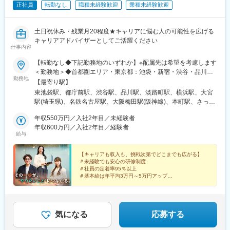
・段ボール製造機の電気設計
正社員
転勤なし
職種未経験歓迎
業種未経験歓迎
・工場設備の配電盤の電気系統設計
・高速道路電光掲示板の設計など
土日祝休み・残業月20程度★キャリアに悩む人の可能性を広げる
変更の範囲：会社の定める業務
キャリアアドバイザーとしてご活躍ください
仕事内容
【転勤なし◆下記勤務地のいずれか】※配属先は希望を考慮します
＜勤務地＞◆首都圏エリア・東京都：池袋・新宿・渋谷・品川・
勤務地
神田・神奈川県：横浜・埼玉県：大宮◆関西・東海エリア・大阪
【最寄り駅】
府：梅田・大阪本町・愛知県：名古屋◆その他エリア（※普通自動
東池袋駅、都庁前駅、渋谷駅、品川駅、淡路町駅、横浜駅、大宮
車運転免許 必須）・北海道（札幌）／宮城県（仙台）／群馬県
駅(埼玉県)、名鉄名古屋駅、大阪梅田駅(阪神線)、本町駅、さっぽ
（高崎）／茨城県（つくば）・静岡県（静岡）／兵庫県（神戸）
ろ駅、仙台駅、高崎駅、つくば駅、静岡駅、三宮・花時計前駅、
／京都府（京都）・岡山県（岡山）／広島県（広島）／鹿児島県
年収550万円／入社2年目／未経験者
四条駅(京都市営)、岡山駅前駅、広島駅、鹿児島中央駅、東池袋四
（鹿児島）地域に根付いて長く働きたい方を歓迎します！【受動
年収600万円／入社2年目／経験者
丁目駅、新宿駅、神泉駅、北品川駅、小川町駅(東京都)、国際セン
給与
喫煙対策あり】社内禁煙
ター駅、西梅田駅、西大橋駅、札幌駅、仙台駅(地下鉄)、新静岡
駅、神戸三宮駅(阪神)、烏丸駅、岡山駅、鹿児島中央駅前駅、都電
【キャリアも収入も、挑戦次第でどこまでも広がる】
雑司ケ谷駅、南新宿駅、神田駅(東京都)、近鉄名古屋駅、東梅田
＃未経験でも安心の研修制度
駅、四ツ橋駅、大通駅、あおば通駅、日吉町駅、三宮駅(神戸新交
＃社員の定着率95％以上
通)、烏丸御池駅、西川緑道公園駅、猿猴橋町駅、都通駅
＃基本給は年平均3万円～5万円アップ
＃インセンティブ賞与150万円の支給実績あり
＃新規事業立案やジョブチェンジなど多彩なキャリアパ
ス
気になる
応募する