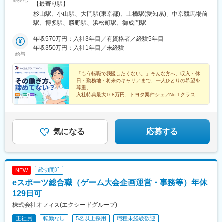
勤務地
守山駅、草津駅(滋賀県)、近江八幡駅、大津駅、京阪膳所駅、栗東
工場：愛知県田原市緑が浜3-1◆トヨタ自動車九州 宮田工場：福
【最寄り駅】
駅、南彦根駅、京阪石山駅、信楽駅、野洲駅、京阪大津京駅、和
岡県宮若市上有木1番地◎赴任費用＆寮費は会社が負担◎車通勤
杉山駅、小山駅、大門駅(東京都)、土橋駅(愛知県)、中京競馬場前
歌山駅、貴志駅、白浜駅、和歌山市駅、橋本駅(和歌山県)、紀伊田
OK（駐車場あり）※勤務地による◎遠方からのご応募も歓迎。個
駅、博多駅、勝野駅、浜松町駅、御成門駅
辺駅、加太駅(和歌山県)、紀伊勝浦駅、九度山駅、和歌山大学前
室寮で安心スタート◎配属先(勤務地)は、入社前に決定◎寮からの
駅、西笠田駅、海南駅、紀三井寺駅、新宮駅、国際センター駅、
送迎がある案件もあり《勤務地》■トヨタ自動車 愛知…豊田市・
年収570万円：入社3年目／有資格者／経験5年目
鶴舞駅、丸の内駅(愛知県)、金山駅(愛知県)、中部国際空港駅(鉄
田原市■デンソー 愛知…西尾市■トヨタ自動車 九州…宮若市・京都
年収350万円：入社1年目／未経験
給与
道)、豊橋駅、三河安城駅、ナゴヤドーム前矢田駅、伏見駅(愛知
郡・北九州市その他、関東・中部・九州など全国エリアで採用
県)、上前津駅、犬山駅、野田新町駅、岐阜駅、大垣駅、高山駅、
中！ご希望の勤務地がございましたら、お気軽にご相談くださ
下呂駅、多治見駅、美濃太田駅、新鵜沼駅、西岐阜駅、岐阜羽島
い。
「もう転職で我慢したくない。」そんな方へ。収入・休
日・勤務地・将来のキャリアまで、一人ひとりの希望を
駅、飛騨古川駅、名鉄岐阜駅、穂積駅、鵜沼駅、中津川駅、宇治
尊重。
山田駅、鳥羽駅、播磨駅、近鉄四日市駅、津駅、松阪駅、志摩神
入社特典最大168万円、トヨタ案件シェアNo.1クラスだ
明駅、五十鈴川駅、四日市駅、伊勢中川駅、西桑名駅、鵜方駅、
から実現できる"あなたに合った働き方"があります。
名張駅、熱海駅、三島駅、浜松駅、静岡駅、土本駅、掛川駅、沼
津駅、長沼駅(静岡県)、本吉原駅、新金谷駅、来宮駅、尾盛駅、藤
枝駅、家山駅、博多駅、小倉駅(福岡県)、太宰府駅、久留米駅、門
気になる
応募する
司港駅、天神駅、西鉄香椎駅、千早駅、福岡空港駅(鉄道)、西鉄二
日市駅、折尾駅、新宮中央駅、中洲川端駅、鹿児島中央駅前駅、
大山駅(鹿児島県)、指宿駅、川内駅(鹿児島県)、嘉例川駅、出水
駅、吉松駅、国分駅(鹿児島県)、大隅横川駅、阿久根駅、鹿児島
締切間近
NEW
駅、市立病院前駅(鹿児島県)、加治木駅、霧島神宮駅、熊本駅、阿
蘇駅、八代駅、人吉駅、水前寺公園駅、肥後大津駅、原水駅、荒
eスポーツ総合職（ゲーム大会企画運営・事務等）年休
尾駅(熊本県)、南熊本駅、武蔵塚駅、宇土駅、高森駅、日奈久温泉
129日可
駅、大分駅、由布院駅、別府駅(大分県)、中津駅(大分県)、賀来
株式会社オフィス(エクシードグループ)
駅、日田駅、東中津駅、南由布駅、長崎駅前駅、佐世保駅、南風
崎駅、諫早駅、早岐駅、大三東駅、二重橋前駅、上野広小路駅、
正社員
転勤なし
5名以上採用
職種未経験歓迎