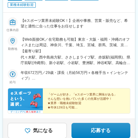
高輪ゲートウェイ駅、新宿御苑前駅、新橋駅、池袋駅、牛田駅(東
業種未経験歓迎
京都)、秋葉原駅、神泉駅、蔵前駅、とうきょうスカイツリー駅、
西日暮里駅、新日本橋駅、浜松町駅、日比谷駅、高島町駅、桜木
町駅、伊勢佐木長者町駅、江ノ島駅、由比ケ浜駅、川崎駅、日本
【eスポーツ業界未経験OK！】企画や事務、営業・販売など、希
大通り駅、早雲山駅、千葉駅、舞浜駅、西船橋駅、成田駅、京成
望と適性に合った仕事をお任せします
船橋駅、初富駅、中浦和駅、春日部駅、東武日光駅、今市駅、中
仕事内容
央前橋駅、西中島南方駅、大阪梅田駅(阪神線)、阿倍野駅(地下
【Web面接OK／在宅勤務も可能】東京・大阪・福岡・沖縄のオフ
鉄)、鴫野駅、大阪難波駅、大阪上本町駅、新今宮駅、大阪ビジネ
ィスまたは周辺、神奈川、千葉、埼玉、宮城、群馬、茨城、京
スパーク駅、四ツ橋駅、公園東口駅、本町駅、山陽姫路駅、三宮
勤務地
都、兵庫、奈良、滋賀、和歌山、愛知、三重、岐阜、静岡、香
【最寄り駅】
駅(神戸市営)、みなと元町駅、鳴尾・武庫川女子大前駅、中山観音
川、愛媛、広島、岡山、福岡、佐賀、長崎、熊本、大分、宮崎、
駅、宝塚南口駅、嵐電嵯峨駅、嵯峨嵐山駅、京都河原町駅、丸太
代々木駅、西中島南方駅、ささしまライブ駅、赤坂駅(福岡県)、県
鹿児島、沖縄の各勤務先★全国から応募可能！★関東・関西のみ
町駅(京都市営)、山科駅、宇治駅(京阪線)、四条駅(京都市営)、八
庁前駅(沖縄県)、新小岩駅、小岩駅、豊洲駅、神谷町駅、高輪台
「引越し支援制度」あり！県外から入社される、あなたをサポー
木西口駅、王寺駅、西田原本駅、上栄町駅、膳所駅、石山駅、大
駅、芝公園駅、新橋駅、赤坂駅(東京都)、大門駅(東京都)、日暮里
ト！お住まい問わず、ご応募いただけます◎＼＼積極採用中！／
年収672万円／29歳・課長（月給56万円＋各種手当＋インセンテ
津京駅、田中口駅、名鉄名古屋駅、久屋大通駅、東別院駅、新豊
駅(舎人ライナー)、三鷹駅、恵比寿駅、広尾駅、渋谷駅、高田馬場
／★勤務地は希望を考慮し決定します。★転勤なし！★U・Iター
ィブ）
橋駅、大曽根駅、大須観音駅、浅間町駅、伊勢市駅、中之郷駅、
駅、四ツ谷駅、新宿三丁目駅、三軒茶屋駅、霞ケ関駅(東京都)、末
給与
ン歓迎！★5名以上を採用予定！★受動喫煙対策：あり＜東京本社
年収492万円／26歳・主任（月給41万円＋各種手当＋インセンテ
あすなろう四日市駅、桑名駅、志摩横山駅、三島広小路駅、新浜
広町駅(東京都)、東京駅、九段下駅、麹町駅、神保町駅、神田駅
＞東京都豊島区東池袋3-7-9 AS ONE東池袋ビル7階＜名古屋支
ィブ）
松駅、新静岡駅、古庄駅、吉原本町駅、祇園駅(福岡県)、九州鉄道
(東京都)、飯田橋駅、有楽町駅、綾瀬駅、北千住駅、上野御徒町
社＞愛知県名古屋市中村区池町4－60－12 グローバルゲート12F
「ゲームが好き」「eスポーツ業界に興味がある」
記念館駅、西鉄福岡駅、香椎駅、西鉄千早駅、二日市駅、呉服町
駅、蒲田駅、大森駅(東京都)、東銀座駅、日本橋駅(東京都)、三越
そんな想いを抱いていた多くの先輩が活躍中！
＜大阪支社＞大阪府大阪市淀川区西中島4-3-8 新大阪阪神ビル7
駅(福岡県)、高見橋駅、鹿児島駅前駅、中洲通駅、熊本駅前駅、人
前駅、小伝馬町駅、八丁堀駅(東京都)、中野坂上駅、中野駅(東京
★業界・職種未経験歓迎
階＜福岡支社＞福岡県福岡市中央区大名２丁目 9-17 ARISTO大
吉温泉駅、市立体育館前駅、日田市役所前駅、五島町駅、ハウス
都)、町田駅、目黒駅、立会川駅、五反田駅、井の頭公園駅、都電
★年休129日も可能
名 3F＜沖縄支社＞沖縄県那覇市久茂地2丁目3-9 8階西
★残業月5h程度
テンボス駅、京橋駅(東京都)、御徒町駅、泉岳寺駅、東新宿駅、築
雑司ケ谷駅、赤羽駅、押上駅、錦糸町駅、中目黒駅、大崎駅、鶴
★ゲーミングPC購入補助あり
地市場駅、東池袋駅、京成関屋駅、岩本町駅、田原町駅(東京都)、
見小野駅、三ツ沢下町駅、戸部駅、山手駅、井土ケ谷駅、和田町
曳舟駅、西日暮里駅(舎人ライナー)、竹橋駅、御成門駅、銀座駅、
駅、屏風浦駅、金沢文庫駅、新羽駅、戸塚駅、上永谷駅、鶴ケ峰
横浜駅、馬車道駅、湘南江の島駅、石川町駅、中強羅駅、リゾー
駅、瀬谷駅、立場駅、青葉台駅、センター南駅、鹿島田駅、武蔵
気になる
応募する
トゲートウェイ・ステーション駅、東海神駅、三俣駅、大阪駅、
小杉駅、武蔵溝ノ口駅、生田駅(神奈川県)、鷺沼駅、柿生駅、相模