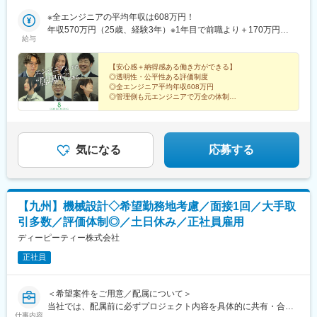
岡：宮若市・熊本：菊池郡・鹿児島：霧島市※同プロジェクトに、
5～20名は自社のエンジニアがいる体制ですので、気軽に相談・
※全エンジニアの平均年収は608万円！
質問できるような体制を整備。※入社時に転居が必要な方は、引越
年収570万円（25歳、経験3年）※1年目で前職より＋170万円
給与
し費用・礼金・仲介手数料を全額負担。※受動喫煙対策あり。
UP！
【安心感＋納得感ある働き方ができる】
◎透明性・公平性ある評価制度
◎全エンジニア平均年収608万円
◎管理側も元エンジニアで万全の体制
◎トヨタパートナー企業で高い信頼
◎2023年から依頼は300％増の増収増益中！
◎土日祝休／残業10～20時間
気になる
応募する
【九州】機械設計◇希望勤務地考慮／面接1回／大手取
引多数／評価体制◎／土日休み／正社員雇用
ディーピーティー株式会社
正社員
＜希望案件をご用意／配属について＞
当社では、配属前に必ずプロジェクト内容を具体的に共有・合意
仕事内容