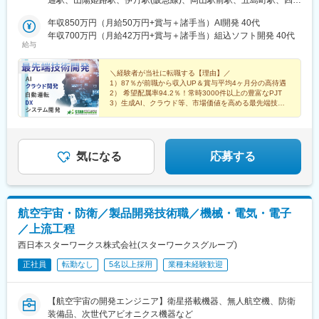
通駅、山陽姫路駅、伊丹駅(阪急線)、岡山駅前駅、五島町駅、四条
（和田岬、東灘、西神等）、明石、姫路、加古川、高砂、伊丹、
駅(京都市営)、福山駅、草津駅(滋賀県)、祇園駅(福岡県)、紙屋町
尼崎、三田、宝塚 等 京都：京都（西大路、西院、四条）、長
年収850万円（月給50万円+賞与＋諸手当）AI開発 40代
東駅、熊本城・市役所前駅、小倉駅(福岡県)、姫路駅、伊丹駅(福
岡京、向日、亀岡、けいはんな 等滋賀：草津、大津、栗東、守
年収700万円（月給42万円+賞与＋諸手当）組込ソフト開発 40代
知山線)、岡山駅、大波止駅、烏丸駅、櫛田神社前駅、県庁前駅(広
給与
山 等奈良／和歌山◆中四国広島：広島市（大手町、八丁堀
島県)、花畑町駅、旦過駅、西川緑道公園駅、出島駅、烏丸御池駅
等）、府中町、東広島、福山、呉、三原 等岡山：岡山市、倉
敷、玉野、 笠岡、 井原、 浅口 等山口：山口市、岩国、下松、
＼経験者が当社に転職する【理由】／
1）87％が前職から収入UP＆賞与平均4ヶ月分の高待遇
徳山 等香川／愛媛／鳥取／島根／徳島◆九州福岡：福岡市（博
2） 希望配属率94.2％！常時3000件以上の豊富なPJT
多、天神、ももち、渡辺通等）、北九州（小倉、八幡、黒崎
3）生成AI、クラウド等、市場価値を高める最先端技術
等）、宮若、宗像 等長崎：長崎、諫早、佐世保 等熊本／鹿児
4）年休125日・完全週休2日・残業少なめ
島／宮崎／佐賀／大分※マイカー通勤可※U・Iターン歓迎※受動喫
煙対策あり：喫煙所あり（屋外）
気になる
応募する
航空宇宙・防衛／製品開発技術職／機械・電気・電子
／上流工程
西日本スターワークス株式会社(スターワークスグループ)
正社員
転勤なし
5名以上採用
業種未経験歓迎
【航空宇宙の開発エンジニア】衛星搭載機器、無人航空機、防衛
装備品、次世代アビオニクス機器など