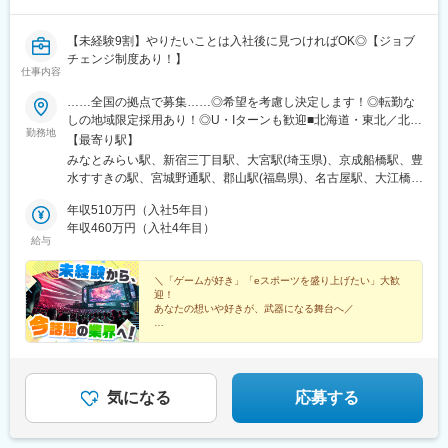
【未経験9割】やりたいことは入社後に見つければOK◎【ジョブ
チェンジ制度あり！】
仕事内容
……全国の拠点で募集……◎希望を考慮し決定します！◎転勤な
しの地域限定採用あり！◎U・Iターンも歓迎■北海道・東北／北海
勤務地
道、宮城、福島■関東／東京、神奈川、埼玉、千葉■中部／愛知■
【最寄り駅】
近畿／大阪、京都、兵庫■中四国／広島、愛媛■九州／福岡、鹿児
みなとみらい駅、新宿三丁目駅、大宮駅(埼玉県)、京成船橋駅、豊
島、沖縄※受動喫煙対策：屋内全面禁煙
水すすきの駅、宮城野通駅、郡山駅(福島県)、名古屋駅、大江橋
駅、山陽姫路駅、京都駅、本通駅、松山市駅、博多駅、新屋敷
年収510万円（入社5年目）
駅、県庁前駅(沖縄県)、町田駅、八王子駅、藤沢駅、海老名駅(相
年収460万円（入社4年目）
模線)、春日部駅、栄町駅(千葉県)、柏駅、新宿御苑前駅、船橋
給与
駅、バスセンター前駅、仙台駅、近鉄名古屋駅、淀屋橋駅、姫路
駅、七条駅、袋町駅、櫛田神社前駅、美栄橋駅、京王八王子駅、
＼「ゲームが好き」「eスポーツを盛り上げたい」大歓
石上駅、海老名駅(相鉄・小田急)、八木崎駅、京成千葉駅、桜木町
迎！
駅、新宿駅(東京メトロ)、大神宮下駅、狸小路駅、仙台駅(地下
あなたの想いや好きが、武器になる舞台へ／
鉄)、名鉄名古屋駅、北新地駅、五条駅(京都市営)、紙屋町東駅、
◆イベント企画やプレイヤーなど、幅広くeスポーツに
市役所前駅(愛媛県)、祇園駅(福岡県)、旭橋駅、千葉駅
関われる
◆未経験入社9割／eスポーツの『感動』をつくる側へ
◆充実した研修制度
◆残業月5h以内
気になる
応募する