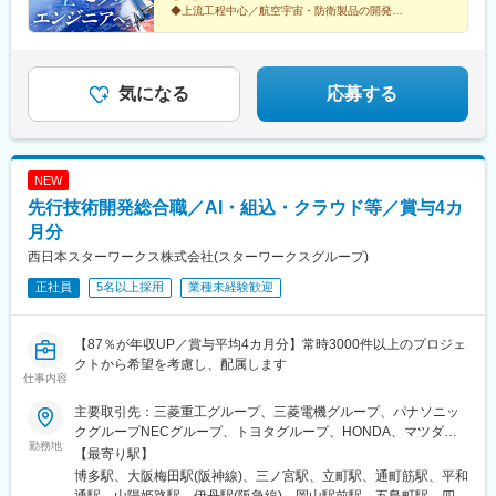
り：喫煙所あり（屋外）
◆上流工程中心／航空宇宙・防衛製品の開発
◆開発経験者は月給35万円以上＋賞与4カ月分（昨年度
実績）
◆年休125日・土日祝休・残業少なめ
気になる
応募する
NEW
先行技術開発総合職／AI・組込・クラウド等／賞与4カ
月分
西日本スターワークス株式会社(スターワークスグループ)
正社員
5名以上採用
業種未経験歓迎
【87％が年収UP／賞与平均4カ月分】常時3000件以上のプロジェ
クトから希望を考慮し、配属します
仕事内容
主要取引先：三菱重工グループ、三菱電機グループ、パナソニッ
クグループNECグループ、トヨタグループ、HONDA、マツダグ
勤務地
ループ、NTTグループ、エネコム、 等★プロジェクト先 ※一部
【最寄り駅】
抜粋◆関西大阪：大阪市（梅田、京橋、本町、中之島等）、門
博多駅、大阪梅田駅(阪神線)、三ノ宮駅、立町駅、通町筋駅、平和
真、守口、池田、堺、池田、豊中、高槻、吹田 等兵庫：神戸市