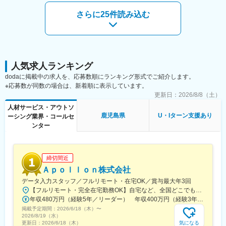
駅、入善駅、魚津駅、高岡やぶなみ駅、能町口駅、片原町駅(富山
県)、油田駅、越中八尾駅、南富山駅、牛ノ谷駅、日御子駅、大屋
さらに25件読み込む
駅、多賀大社前駅、水口駅、石山駅、高宮駅(滋賀県)、野洲駅、大
久保駅(京都府)、向日町駅、西京極駅、十条駅(京都市営)、長岡京
駅、千里丘駅、平林駅(大阪府)、桜島駅、本町駅、大阪港駅、池田
駅(大阪府)、豊中駅、庄内駅(大阪府)、星ケ丘駅(大阪府)、網干
駅、笠岡駅、新広駅、矢賀駅、本郷駅(広島県)、八本松駅、西条駅
(広島県)、小竹駅、新田原駅、羽犬塚駅、東山代駅、新大村駅、西
人気求人ランキング
諫早駅、諫早駅、本諫早駅、瀬田駅(熊本県)、湯浦駅、原水駅、三
dodaに掲載中の求人を、応募数順にランキング形式でご紹介します。
里木駅、肥後大津駅、一武駅、新玉名駅、川尻駅(熊本県)、上臼杵
※応募数が同数の場合は、新着順に表示しています。
駅、杵築駅、大神駅、中判田駅、鶴崎駅、東中津駅、今津駅(大分
更新日：
2026/8/8（土）
県)、隼人駅、大隅横川駅、グリーンスタジアム前駅、加茂宮駅、
人材サービス・アウトソ
門前仲町駅、溜池山王駅、宝町駅(東京都)、大崎広小路駅、大塚駅
鹿児島県
U・Iターン支援あり
ーシング業界・コールセ
前駅、市大医学部駅、京急川崎駅、小牧口駅、能町駅、京阪石山
ンター
駅、十条駅(京都府・近鉄線)、摂津市駅、ユニバーサルシティ駅、
阿波座駅、宮原駅、永田町駅、八丁堀駅(東京都)、高輪台駅、巣鴨
新田駅、産業振興センター駅、米島口駅、粟津駅(滋賀県)、上鳥羽
口駅、西大橋駅
締切間近
Ａｐｏｌｌｏｎ株式会社
データ入力スタッフ／フルリモート・在宅OK／賞与最大年3回
【フルリモート・完全在宅勤務OK】自宅など、全国どこでもあなたが働きやすい場所で働けます★転居を伴う転勤なし★全国47都道府県どこからでも応募OK【本社】東京都新宿区山吹町130番地の15 茜ビル2-A＜アクセス＞有楽町線「江戸川橋駅」、東西線「東西線」より徒歩10分※受動喫煙対策：あり
年収480万円（経験5年／リーダー） 年収400万円（経験3年／メンバー）
掲載予定期間：
2026/6/18（木）
〜
2026/8/19（水）
気になる
更新日：
2026/6/18（木）