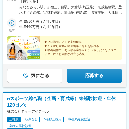
駅、国分駅(鹿児島県)、新宿駅(東京メトロ)、代々木八幡駅、東池
道、宮城、福島■関東／東京、神奈川、埼玉、千葉■中部／愛知■
【最寄り駅】
袋駅、二重橋前駅、品川駅、新橋駅、とうきょうスカイツリー
近畿／大阪、京都、兵庫■中四国／広島、愛媛■九州／福岡、鹿児
みなとみらい駅、新宿三丁目駅、大宮駅(埼玉県)、京成船橋駅、豊
駅、末広町駅(東京都)、蓮沼駅、稲荷町駅(東京都)、浜松町駅、銀
島、沖縄※受動喫煙対策あり：屋内全面禁煙
水すすきの駅、宮城野通駅、郡山駅(福島県)、名古屋駅、大江橋
座駅、吉祥寺駅、西日暮里駅、大崎広小路駅、三田駅(東京都)、代
駅、山陽姫路駅、京都駅、本通駅、松山市駅、博多駅、新屋敷
官山駅、日暮里駅、下神明駅、高輪ゲートウェイ駅、立川北駅、
年収510万円（入社5年目）
駅、県庁前駅(沖縄県)、町田駅、八王子駅、藤沢駅、海老名駅(相
新桜台駅、二子新地駅、麹町駅、奥沢駅、清澄白河駅、西太子堂
年収460万円（入社4年目）
模線)、春日部駅、栄町駅(千葉県)、柏駅、新宿御苑前駅、船橋
給与
駅、後楽園駅、三越前駅、池ノ上駅、新日本橋駅、新高島駅、新
駅、バスセンター前駅、仙台駅、近鉄名古屋駅、淀屋橋駅、姫路
丸子駅、武蔵溝ノ口駅、京急川崎駅、石上駅、登戸駅、海老名駅
駅、七条駅、袋町駅、櫛田神社前駅、美栄橋駅、京王八王子駅、
(相模線)、富士見町駅(神奈川県)、本川越駅、北与野駅、京成西船
★プロ講師による充実の研修
石上駅、海老名駅(相鉄・小田急)、八木崎駅、京成千葉駅、桜木町
★イチから最新の動画編集スキルを学べる
駅、船橋駅、京成千葉駅、新津田沼駅、本八幡駅(都営線)、リゾー
駅、新宿駅(東京メトロ)、大神宮下駅、狸小路駅、仙台駅(地下
★動画制作で、あらゆる業界から引っ張りだこなクリエ
トゲートウェイ・ステーション駅、市川真間駅、京成稲毛駅、習
鉄)、名鉄名古屋駅、北新地駅、五条駅(京都市営)、紙屋町東駅、
イターに！将来的な独立も応援
志野駅、幸谷駅、工機前駅、中央前橋駅、西桐生駅、宇都宮駅、
――
市役所前駅(愛媛県)、祇園駅(福岡県)、旭橋駅、千葉駅
日光駅、祇園駅(福岡県)、平和通駅、天神駅、黒崎駅前駅、長崎駅
◎安定収入／固定給あり
◎副業OK
前駅、熊本駅前駅、上熊本駅(路面電車)、日田市役所前駅、鹿児島
◎在宅可
中央駅、鹿児島駅前駅、新宿西口駅、代々木公園駅、虎ノ門ヒル
◎年間休日120日以上
気になる
応募する
ズ駅、岩本町駅、京急蒲田駅、京成上野駅、銀座一丁目駅、白金
◎基本定時退勤
高輪駅、水道橋駅、立川南駅、江古田駅、九品仏駅、菊川駅(東京
都)、本郷三丁目駅、茅場町駅、新代田駅、高島町駅、高津駅(神奈
川県)、馬車道駅、蒲生駅、栄町駅(千葉県)、京成八幡駅、東京デ
eスポーツ総合職（企画・育成等）未経験歓迎・年休
ィズニーランド・ステーション駅、東宿郷駅、旦過駅、天神南
駅、西黒崎駅、八千代町駅、二本木口駅、県立体育館前駅、高見
120日／e
橋駅、桜島桟橋通駅
株式会社ティーアイアール
正社員
転勤なし
5名以上採用
職種未経験歓迎
業種未経験歓迎