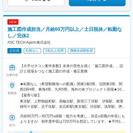
NEW
施工図作成担当／月給60万円以上／土日祝休／転勤な
し／完休2
ASC TECH Agent 株式会社
正社員
転勤なし
5名以上採用
職種未経験歓迎
【大手ゼネコン案件多数】未来の景色を描く「施工図作成」。設
計と現場をつなぐ施工図の作成・修正業務
仕事内容
★転勤なし（希望勤務地への配属）関東1都3県、北関東3県、関
西2府4県、東海4県、九州5県、海外の各プロジェクト現場★10名
勤務地
以上の積極採用★U・Iターン歓迎！★海外で働くチャンスあり！
【最寄り駅】
★入社時に引越しが必要な場合は転居費用を会社が全額負担！
東京駅、上野御徒町駅、高輪台駅、新宿三丁目駅、汐留駅、都電
（自己負担のかからない社員寮も利用可能）★マイカー通勤可※案
雑司ケ谷駅、北千住駅、末広町駅(東京都)、渋谷駅、浅草駅、押上
件による特に施工図作成担当は、どのプロジェクトでも求められ
駅、日暮里駅(舎人ライナー)、九段下駅、神田駅(東京都)、大手町
るほど、ニーズの高いポジション。業界内での雇用を創出しつ
月給60万円～80万円※経験・能力を考慮し、決定※前職の年収にも
駅(東京都)、大門駅(東京都)、有楽町駅、新横浜駅、小田原駅、新
つ、安定した働き方が実現できるように、労働条件の整備も行っ
よりますが、初年度年収は720万円を想定しています。★平均120
高島駅、大船駅、鎌倉駅、関内駅、藤沢本町駅、片瀬江ノ島駅、
給与
ています。＜プロジェクト先＞■首都圏／東京、神奈川、千葉、埼
万円以上UP！年収が大幅アップするチャンス！＜先輩社員の年収
鵠沼海岸駅、長谷駅(神奈川県)、京急川崎駅、箱根湯本駅、元町・
玉、茨城、栃木、群馬■関西／大阪、兵庫、京都、奈良、滋賀、和
UP事例＞入社前 入社後年収480万円⇒年収650万円年収