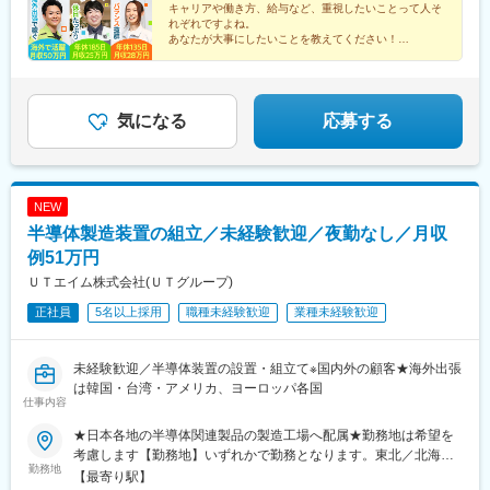
キャリアや働き方、給与など、重視したいことって人そ
駅、新居浜駅、井口駅(広島県)、ししぶ駅、遠賀野駅、花畑駅、宇
コン顧客満足度調査／2023年1月4日）でUTグループが第2位を受
交替・4勤2休/半導体製造装置のメンテナンス 宮城県黒川郡/月収
駅、動物公園駅、初石駅、辰巳駅、越中島駅、一橋学園駅、国会
れぞれですよね。
美駅、行橋駅、赤間駅、西鉄柳川駅、筑前前原駅、蒲池駅(福岡
賞！評価項目別「登録・契約のしやすさ」「社内研修」「担当者
例66万円/日勤/半導体製造装置のセットアップ 富山県富山市/月収
議事堂前駅、新富町駅(東京都)、狭間駅、北八王子駅、五反田駅、
あなたが大事にしたいことを教えてください！
県)、飯塚駅、大保駅、笹原駅、瀬高駅、春日原駅、羽犬塚駅、上
の対応」「福利厚生」の4項目で2年連続1位！※いずれの配属先
例31万円/日勤/半導体製造装置の組立・検査三重県四日市市/月収
ＵＴエイムで理想の環境を見つけて自分らしく活躍しま
天王洲アイル駅、中河原駅、三鷹駅、大塚駅(東京都)、田端駅、立
伊田駅、筑豊中間駅、大牟田駅、甘木駅(西鉄線)、中津駅(大分
せんか？
も、受動喫煙対策あり
例30万円/2交替/半導体チップの製造広島県東広島市/月収例24万
飛駅、伊勢原駅、鴨居駅、福浦駅、新横浜駅、新羽駅、新杉田
県)、南大分駅、佐世保駅、諫早駅、幸駅、光の森駅、八代駅、鳥
円/4勤4休/半導体ウェハの移動・運搬【入社時の想定年収】年収例
駅、香川駅、川崎駅、小島新田駅、鈴木町駅、相模原駅、南橋本
栖駅、武雄温泉駅、宮崎駅、西都城駅、上塩屋駅、枕崎駅、国分
500万円／28歳年収例400万円／24歳年収例300万円／22歳
駅、竜王駅、富士岡駅、東静岡駅、豊岡駅(静岡県)、天竜川駅、大
気になる
応募する
駅(鹿児島県)、香椎駅、今宿駅、次郎丸駅、茶山駅(福岡県)、赤嶺
門駅(愛知県)、春日井駅(中央本線)、小牧原駅、間内駅、石浜駅、
駅、てだこ浦西駅、首里駅、中村公園駅、上飯田駅、浄心駅、覚
三河知立駅、新所原駅、下野代駅、伊勢朝日駅、あすなろう四日
王山駅、高蔵寺駅、新静岡駅、柳川駅、日赤病院前駅、陸前高砂
市駅、川原町駅、近鉄四日市駅、暁学園前駅、犀潟駅、北新井
駅、美栄橋駅、高崎駅、八王子駅、調布駅、西国分寺駅、狭山市
駅、入善駅、魚津駅、高岡やぶなみ駅、能町口駅、片原町駅(富山
NEW
駅、青梅駅、阿佐ケ谷駅、水戸駅、男川駅、大須観音駅、名電山
県)、油田駅、越中八尾駅、南富山駅、牛ノ谷駅、日御子駅、大屋
中駅、鳴海駅、苅安賀駅、大垣駅、二十軒駅、四日市駅、津駅、
半導体製造装置の組立／未経験歓迎／夜勤なし／月収
駅、多賀大社前駅、水口駅、石山駅、高宮駅(滋賀県)、野洲駅、大
前後駅、三河豊田駅、牛田駅(愛知県)、岐南駅、浜松駅、北参道
久保駅(京都府)、向日町駅、西京極駅、十条駅(京都市営)、長岡京
例51万円
駅、南方駅(大阪府)、米野駅、西鉄福岡駅、虎ノ門ヒルズ駅、高輪
駅、千里丘駅、平林駅(大阪府)、桜島駅、本町駅、大阪港駅、池田
ＵＴエイム株式会社(ＵＴグループ)
ゲートウェイ駅、赤羽橋駅、汐留駅、溜池山王駅、浜松町駅、西
駅(大阪府)、豊中駅、庄内駅(大阪府)、星ケ丘駅(大阪府)、網干
日暮里駅、代官山駅、西早稲田駅、新宿御苑前駅、西太子堂駅、
正社員
5名以上採用
職種未経験歓迎
業種未経験歓迎
駅、笠岡駅、新広駅、矢賀駅、本郷駅(広島県)、八本松駅、西条駅
桜田門駅、秋葉原駅、二重橋前駅、半蔵門駅、新日本橋駅、水道
(広島県)、小竹駅、新田原駅、羽犬塚駅、東山代駅、新大村駅、西
橋駅、日比谷駅、青井駅、牛田駅(東京都)、上野広小路駅、蓮沼
諫早駅、諫早駅、本諫早駅、瀬田駅(熊本県)、湯浦駅、原水駅、三
駅、平和島駅、銀座駅、馬喰横山駅、宝町駅(東京都)、新中野駅、
未経験歓迎／半導体装置の設置・組立て※国内外の顧客★海外出張
里木駅、肥後大津駅、一武駅、新玉名駅、川尻駅(熊本県)、上臼杵
大崎広小路駅、吉祥寺駅、池袋駅、赤羽岩淵駅、とうきょうスカ
は韓国・台湾・アメリカ、ヨーロッパ各国
駅、杵築駅、大神駅、中判田駅、鶴崎駅、東中津駅、今津駅(大分
仕事内容
イツリー駅、住吉駅(東京都)、祐天寺駅、国道駅、平沼橋駅、蒔田
県)、隼人駅、大隅横川駅、グリーンスタジアム前駅、加茂宮駅、
駅、新杉田駅、センター北駅、宮前平駅、高島町駅、伊勢佐木長
門前仲町駅、溜池山王駅、宝町駅(東京都)、大崎広小路駅、大塚駅
★日本各地の半導体関連製品の製造工場へ配属★勤務地は希望を
者町駅、桜木町駅、鶴見駅、京急川崎駅、登戸駅、本八幡駅(都営
前駅、市大医学部駅、京急川崎駅、小牧口駅、能町駅、京阪石山
考慮します【勤務地】いずれかで勤務となります。東北／北海
線)、市川駅、千葉駅、西船橋駅、本川越駅、野江内代駅、海老江
勤務地
駅、十条駅(京都府・近鉄線)、摂津市駅、ユニバーサルシティ駅、
道・青森県・岩手県・宮城県・山形県・福島県関東／栃木県・群
【最寄り駅】
駅、西長堀駅、谷町九丁目駅、ＪＲ難波駅、新深江駅、千林駅、