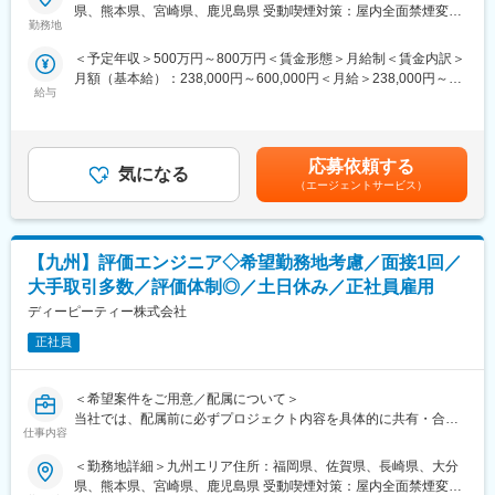
インを行っています。
貫対応。
・自動車の生産設備関連の設計
県、熊本県、宮崎県、鹿児島県 受動喫煙対策：屋内全面禁煙変更
配属後のミスマッチを防ぎ、腰を据えて技術に向き合える環境で
「設計を続けたい」「評価から設計へ戻りたい」などの要望も反
勤務地
の範囲：会社の定める事業所
す。
映します。
＜キャリアパス＞
＜予定年収＞500万円～800万円＜賃金形態＞月給制＜賃金内訳＞
技術を極め続ける道、後進育成に携わる道、マネジメントへの挑
月額（基本給）：238,000円～600,000円＜月給＞238,000円～
■ マッチング率80％
■ キャリアプランをチームで共有
戦など、エンジニア主導でキャリアを選択可能です。
給与
600,000円＜昇給有無＞有＜残業手当＞有＜給与補足＞※経験・ス
設計・評価・解析・生産技術など、担当工程・開発分野を重視し
定期的な面談を通じて、
キル・年齢を十分考慮の上、決定いたします。■昇給：年1回■賞
ながら、希望に沿ったプロジェクトを選定します。
・設計スペシャリスト
変更の範囲：会社の定める業務
与：年2回（6月、12月） ■モデル年収・年収600万円／リーダー
・幅広い製品経験を積むジェネラリスト
（30歳）・年収700万円／リーダー（3年目）（40歳）・年収850
■ プライム案件比率80％
・チームリーダー・マネジメント
応募依頼する
気になる
万円／統括リーダー（45歳）賃金はあくまでも目安の金額であ
東京エレクトロン、ソニーグループなど大手メーカーとの直取引
など志向に合わせたキャリア形成を支援。
（エージェントサービス）
り、選考を通じて上下する可能性があります。月給(月額)は固定手
案件が多数。
当を含めた表記です。
宇宙・航空機／半導体装置／自動車／家電／工作機械／医療機器
■ 長期的にエンジニアとして活躍
／鉄道・社会インフラなど、機電エンジニアの主戦場となる領域
年次に応じてマネジメントへ強制的に移行することはなく、設
【九州】評価エンジニア◇希望勤務地考慮／面接1回／
を網羅しています。
計・技術を生涯の仕事として続けられる環境です。
大手取引多数／評価体制◎／土日休み／正社員雇用
■ 自社開発・新分野への挑戦も可能
＜業務内容＞
ディーピーティー株式会社
機械・電気・制御技術を活かした自社製品・受託開発案件にも参
車、航空機、家電、鉄道、半導体、工作機械、都市設備、電動工
画可能。
正社員
具など、
メカトロニクスや次世代製品など、新しい技術領域にもチャレン
様々な業界の製品に関わる機械/機構設計や解析業務を行います。
ジできます。
営業との面談を通し、ご経験・ご要望に応じて業務内容・勤務地
＜希望案件をご用意／配属について＞
を決めるため、配属ガチャはありません。
当社では、配属前に必ずプロジェクト内容を具体的に共有・合意
＜おすすめポイント＞
仕事内容
した上で、
■ 専任営業による一貫サポート
【事例】
エンジニア一人ひとりの経験・スキル・将来像に合った案件アサ
エンジニア専任の営業が、配属・案件調整・キャリア相談まで一
・変速機の解析（CAE解析）など
＜勤務地詳細＞九州エリア住所：福岡県、佐賀県、長崎県、大分
インを行っています。
貫対応。
県、熊本県、宮崎県、鹿児島県 受動喫煙対策：屋内全面禁煙変更