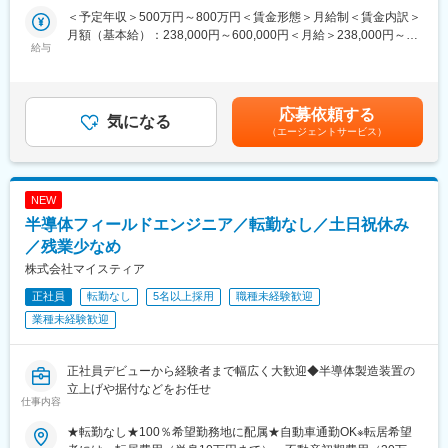
す。
映します。
＜予定年収＞500万円～800万円＜賃金形態＞月給制＜賃金内訳＞
■ マッチング率80％
変更の範囲：会社の定める業務
月額（基本給）：238,000円～600,000円＜月給＞238,000円～
設計・評価・解析・生産技術など、担当工程・開発分野を重視し
■ キャリアプランをチームで共有
給与
600,000円＜昇給有無＞有＜残業手当＞有＜給与補足＞※経験・ス
ながら、希望に沿ったプロジェクトを選定します。
定期的な面談を通じて、
キル・年齢を十分考慮の上、決定いたします。■昇給：年1回■賞
・設計スペシャリスト
与：年2回（6月、12月） ■モデル年収・年収600万円／リーダー
■ プライム案件比率80％
・幅広い製品経験を積むジェネラリスト
（30歳）・年収700万円／リーダー（3年目）（40歳）・年収850
東京エレクトロン、ソニーグループなど大手メーカーとの直取引
・チームリーダー・マネジメント
応募依頼する
気になる
万円／統括リーダー（45歳）賃金はあくまでも目安の金額であ
案件が多数。
など志向に合わせたキャリア形成を支援。
（エージェントサービス）
り、選考を通じて上下する可能性があります。月給(月額)は固定手
宇宙・航空機／半導体装置／自動車／家電／工作機械／医療機器
当を含めた表記です。
／鉄道・社会インフラなど、機電エンジニアの主戦場となる領域
■ 長期的にエンジニアとして活躍
を網羅しています。
年次に応じてマネジメントへ強制的に移行することはなく、設
NEW
計・技術を生涯の仕事として続けられる環境です。
■ 自社開発・新分野への挑戦も可能
半導体フィールドエンジニア／転勤なし／土日祝休み
機械・電気・制御技術を活かした自社製品・受託開発案件にも参
＜業務内容＞
／残業少なめ
画可能。
自動車、航空機、家電、鉄道、半導体、工作機械、都市設備、電
株式会社マイスティア
メカトロニクスや次世代製品など、新しい技術領域にもチャレン
動工具など、
ジできます。
様々な業界の製品に関わる電気電子関連の評価テストを行いま
正社員
転勤なし
5名以上採用
職種未経験歓迎
す。
業種未経験歓迎
＜おすすめポイント＞
営業との面談を通し、ご経験・ご要望に応じて業務内容・勤務地
■ 専任営業による一貫サポート
を決めるため、配属ガチャはありません。
エンジニア専任の営業が、配属・案件調整・キャリア相談まで一
正社員デビューから経験者まで幅広く大歓迎◆半導体製造装置の
貫対応。
立上げや据付などをお任せ
「設計を続けたい」「評価から設計へ戻りたい」などの要望も反
変更の範囲：会社の定める業務
仕事内容
映します。
★転勤なし★100％希望勤務地に配属★自動車通勤OK※転居希望