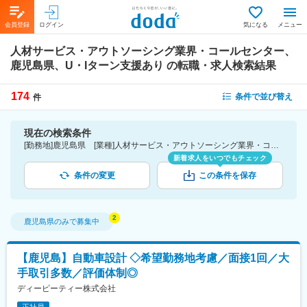
会員登録
ログイン
気になる
メニュー
人材サービス・アウトソーシング業界・コールセンター、
鹿児島県、U・Iターン支援あり
の転職・求人検索結果
174
条件で並び替え
件
現在の検索条件
[勤務地]鹿児島県 [業種]人材サービス・アウトソーシング業界・コールセンター [詳細条件](待遇・福利厚生)U・Iターン支援あり
新着求人をいつでもチェック
条件の変更
この条件を保存
鹿児島県
のみで募集中
【鹿児島】自動車設計 ◇希望勤務地考慮／面接1回／大
手取引多数／評価体制◎
ディーピーティー株式会社