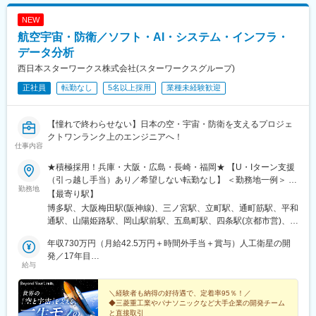
NEW
航空宇宙・防衛／ソフト・AI・システム・インフラ・
データ分析
西日本スターワークス株式会社(スターワークスグループ)
正社員
転勤なし
5名以上採用
業種未経験歓迎
【憧れで終わらせない】日本の空・宇宙・防衛を支えるプロジェ
クトワンランク上のエンジニアへ！
仕事内容
★積極採用！兵庫・大阪・広島・長崎・福岡★ 【U・Iターン支援
（引っ越し手当）あり／希望しない転勤なし】 ＜勤務地一例＞ ・
勤務地
三菱重工グループ └兵庫県 高砂市、神戸市 長崎県 長崎市、諫早
【最寄り駅】
市、岡山県 玉野市 ・川崎重工業 └兵庫県 明石市、神戸市 ・新明
博多駅、大阪梅田駅(阪神線)、三ノ宮駅、立町駅、通町筋駅、平和
和工業 └兵庫県 神戸市東灘区、宝塚市 ・三菱電機グループ └兵庫
通駅、山陽姫路駅、岡山駅前駅、五島町駅、四条駅(京都市営)、福
県 尼崎市、三田市 ・日本製鋼所 └広島市安芸区 ・パナソニック
山駅、草津駅(滋賀県)、伊丹駅(阪急線)、祇園駅(福岡県)、紙屋町
グループ └大阪府 門真市、守口市 、大阪市 ・NECグループ └福
年収730万円（月給42.5万円＋時間外手当＋賞与）人工衛星の開
東駅、熊本城・市役所前駅、小倉駅(福岡県)、姫路駅、岡山駅、大
岡市中央区、早良区 など ＜関西＞大阪府／兵庫県／京都府／滋賀
発／17年目
波止駅、烏丸駅、伊丹駅(福知山線)、櫛田神社前駅、県庁前駅(広
給与
県／奈良県／和歌山県＜中四国＞広島県／岡山県／香川県／愛媛
年収580万円（月給32万円＋時間外手当＋賞与）護衛艦のシステ
島県)、花畑町駅、旦過駅、西川緑道公園駅、出島駅、烏丸御池駅
県／鳥取県／島根県／山口県／徳島県＜九州＞福岡県／熊本県／
ム開発／5年目
長崎県／鹿児島県／宮崎県／佐賀県／大分県※テクニカルセンタ
＼経験者も納得の好待遇で、定着率95％！／
◆三菱重工業やパナソニックなど大手企業の開発チーム
ー・サテライトオフィスあり※マイカー通勤可※受動喫煙対策あ
と直接取引