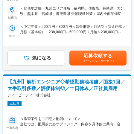
した上で、
エンジニア一人ひとりの経験・スキル・将来像に合った案件アサ
＜勤務地詳細＞九州エリア住所：福岡県、佐賀県、長崎県、大分
インを行っています。
県、熊本県、宮崎県、鹿児島県 受動喫煙対策：屋内全面禁煙変更
配属後のミスマッチを防ぎ、腰を据えて技術に向き合える環境で
勤務地
の範囲：会社の定める事業所
す。
＜予定年収＞500万円～800万円＜賃金形態＞月給制＜賃金内訳＞
■ マッチング率80％
月額（基本給）：238,000円～600,000円＜月給＞238,000円～
設計・評価・解析・生産技術など、担当工程・開発分野を重視し
給与
600,000円＜昇給有無＞有＜残業手当＞有＜給与補足＞※経験・ス
ながら、希望に沿ったプロジェクトを選定します。
キル・年齢を十分考慮の上、決定いたします。■昇給：年1回■賞
与：年2回（6月、12月） ■モデル年収・年収600万円／リーダー
■ プライム案件比率80％
（30歳）・年収700万円／リーダー（3年目）（40歳）・年収850
東京エレクトロン、ソニーグループなど大手メーカーとの直取引
応募依頼する
気になる
万円／統括リーダー（45歳）賃金はあくまでも目安の金額であ
案件が多数。
（エージェントサービス）
り、選考を通じて上下する可能性があります。月給(月額)は固定手
宇宙・航空機／半導体装置／自動車／家電／工作機械／医療機器
当を含めた表記です。
／鉄道・社会インフラなど、機電エンジニアの主戦場となる領域
を網羅しています。
【九州】解析エンジニア◇希望勤務地考慮／面接1回／
■ 自社開発・新分野への挑戦も可能
大手取引多数／評価体制◎／土日休み／正社員雇用
機械・電気・制御技術を活かした自社製品・受託開発案件にも参
ディーピーティー株式会社
画可能。
メカトロニクスや次世代製品など、新しい技術領域にもチャレン
正社員
ジできます。
＜希望案件をご用意／配属について＞
＜おすすめポイント＞
当社では、配属前に必ずプロジェクト内容を具体的に共有・合意
■ 専任営業による一貫サポート
仕事内容
した上で、
エンジニア専任の営業が、配属・案件調整・キャリア相談まで一