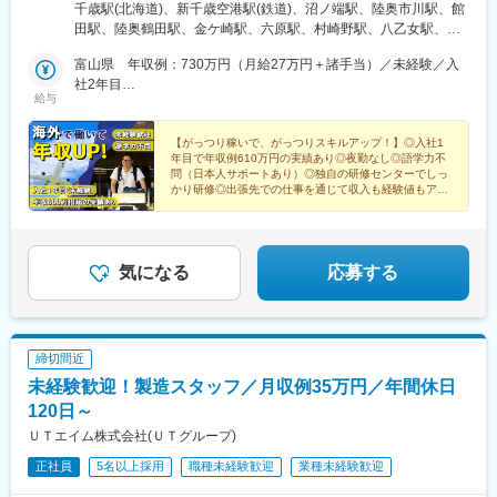
阿波座駅、宮原駅、永田町駅、八丁堀駅(東京都)、高輪台駅、巣鴨
馬県・茨城県・埼玉県・千葉県・東京都・神奈川県甲信越・北陸
千歳駅(北海道)、新千歳空港駅(鉄道)、沼ノ端駅、陸奥市川駅、館
松虫駅、住吉東駅、今川駅(大阪府)、天下茶屋駅、今福鶴見駅、安
新田駅、産業振興センター駅、米島口駅、粟津駅(滋賀県)、上鳥羽
／山梨県・新潟県・富山県・石川県東海／岐阜県・静岡県・愛知
田駅、陸奥鶴田駅、金ケ崎駅、六原駅、村崎野駅、八乙女駅、青
立町駅、出戸駅、中崎町駅、谷町四丁目駅、大阪天満宮駅、本町
口駅、西大橋駅
県・三重県関西／滋賀県・京都府・大阪府・兵庫県中国・四国／
葉山駅、多賀城駅、東白石駅、泉中央駅、酒田駅、羽前大山駅、
駅、大阪難波駅、大小路駅、心斎橋駅、高槻市駅、千里中央駅(大
岡山県・広島県九州／福岡県・佐賀県・長崎県・熊本県・大分
富山県 年収例：730万円（月給27万円＋諸手当）／未経験／入
鶴岡駅、乱川駅、米沢駅、堂島駅、南若松駅、新白河駅、瀬上
阪モノレール)、鳴滝駅、六地蔵駅(奈良線)、二条城前駅、観月橋
県・宮崎県・鹿児島県【嬉しいポイント】◎社宅完備、社宅家賃
社2年目
駅、勝田駅、ひたち野うしく駅、土浦駅、清原地区市民センター
駅、南公園駅、摂津本山駅、湊川駅、神戸三宮駅(阪急・神戸高
給与
100%補助の配属先多数！◎配属先により、車・バイク通勤
滋賀県 年収例：460万円（月給23万円＋諸手当）／未経験／入
前駅、倉賀野駅、神保原駅、西山名駅、篠塚駅、東宮原駅、越谷
速)、春日野道駅(阪急線)、新長田駅、中山観音駅、紀伊中ノ島
OK♪◎U・Iターン実績多数。赴任に伴う移動交通費も会社が負
社2年目
駅、鷲宮駅、明戸駅、上尾駅、新座駅、狭山ケ丘駅、飯能駅、高
駅、商工センター入口駅、聖マリア病院前駅、東中間駅、佐世保
担！（規定あり）※いずれの配属先も、受動喫煙対策あり
【がっつり稼いで、がっつりスキルアップ！】◎入社1
坂駅、東我孫子駅、下総橘駅、松尾駅(千葉県)、姉ケ崎駅、久住
中央駅、西鉄香椎駅、金山駅(福岡県)、中村日赤駅、本山駅(愛知
年目で年収例610万円の実績あり◎夜勤なし◎語学力不
駅、動物公園駅、初石駅、辰巳駅、越中島駅、一橋学園駅、国会
県)、西川緑道公園駅、鷹野橋駅、京王八王子駅、布田駅、南阿佐
問（日本人サポートあり）◎独自の研修センターでしっ
議事堂前駅、新富町駅(東京都)、狭間駅、北八王子駅、五反田駅、
かり研修◎出張先での仕事を通じて収入も経験値もアッ
ケ谷駅、上前津駅、三河知立駅、新浜松駅、南新宿駅、新大阪
プ！
天王洲アイル駅、中河原駅、三鷹駅、大塚駅(東京都)、田端駅、立
駅、名鉄名古屋駅、天神駅、旭橋駅、六本木一丁目駅、泉岳寺
飛駅、伊勢原駅、鴨居駅、福浦駅、新横浜駅、新羽駅、新杉田
駅、御成門駅、内幸町駅、赤坂見附駅、西日暮里駅(舎人ライナ
駅、香川駅、川崎駅、小島新田駅、鈴木町駅、相模原駅、南橋本
ー)、下落合駅、東新宿駅、虎ノ門駅、岩本町駅、京橋駅(東京
駅、竜王駅、富士岡駅、東静岡駅、豊岡駅(静岡県)、天竜川駅、大
気になる
応募する
都)、京成関屋駅、御徒町駅、大森海岸駅、銀座一丁目駅、茅場町
門駅(愛知県)、春日井駅(中央本線)、小牧原駅、間内駅、石浜駅、
駅、馬喰町駅、東池袋駅、曳舟駅、西横浜駅、横浜駅、日本大通
三河知立駅、新所原駅、下野代駅、伊勢朝日駅、あすなろう四日
り駅、馬車道駅、市川真間駅、鬼越駅、京成千葉駅、川越市駅、
市駅、川原町駅、近鉄四日市駅、暁学園前駅、犀潟駅、北新井
野田駅(阪神線)、四天王寺前夕陽ケ丘駅、大国町駅、森小路駅、昭
駅、入善駅、魚津駅、高岡やぶなみ駅、能町口駅、片原町駅(富山
和町駅(大阪府)、針中野駅、花園町駅、細井川駅、梅田駅(地下
締切間近
県)、油田駅、越中八尾駅、南富山駅、牛ノ谷駅、日御子駅、大屋
鉄)、天満橋駅、北浜駅(大阪府)、なんば駅(南海線)、四ツ橋駅、花
未経験歓迎！製造スタッフ／月収例35万円／年間休日
駅、多賀大社前駅、水口駅、石山駅、高宮駅(滋賀県)、野洲駅、大
田口駅、撮影所前駅、六地蔵駅(京阪線)、桃山御陵前駅、市民広場
久保駅(京都府)、向日町駅、西京極駅、十条駅(京都市営)、長岡京
120日～
駅、三宮・花時計前駅、板宿駅、新井口駅、香椎宮前駅、城下駅
駅、千里丘駅、平林駅(大阪府)、桜島駅、本町駅、大阪港駅、池田
(岡山県)、広電本社前駅、第一通り駅
ＵＴエイム株式会社(ＵＴグループ)
駅(大阪府)、豊中駅、庄内駅(大阪府)、星ケ丘駅(大阪府)、網干
正社員
5名以上採用
職種未経験歓迎
業種未経験歓迎
駅、笠岡駅、新広駅、矢賀駅、本郷駅(広島県)、八本松駅、西条駅
(広島県)、小竹駅、新田原駅、羽犬塚駅、東山代駅、新大村駅、西