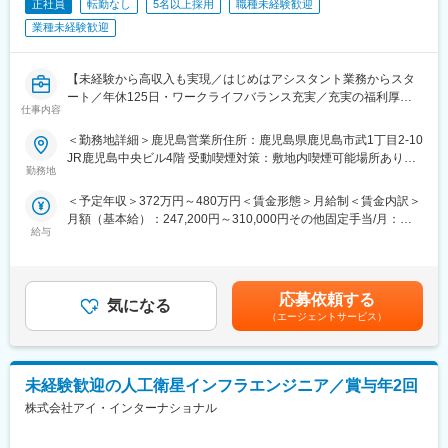
＜おすすめポイント＞
正社員
転勤なし
5名以上採用
職種未経験歓迎
■ 専任営業による一貫サポート
業種未経験歓迎
エンジニア専任の営業が、配属・案件調整・キャリア相談まで一
貫対応。
「設計を続けたい」「評価から設計へ戻りたい」などの要望も反
【未経験から高収入も実現／はじめはアシスタント業務からスタ
映します。
ート／年休125日・ワークライフバランス充実／充実の福利厚生
■ キャリアプランをチームで共有
仕事内容
と研修体制で安心スタート】
定期的な面談を通じて、
＜勤務地詳細＞鹿児島営業所住所：鹿児島県鹿児島市武1丁目2-10
?設計スペシャリスト
■業務概要
JR鹿児島中央ビル4階 受動喫煙対策：敷地内喫煙可能場所あり変
?幅広い製品経験を積むジェネラリスト
あなたにお任せするのは、さまざまな建設プロジェクトがスムー
勤務地
更の範囲：会社の定める事業所
?チームリーダー・マネジメント
ズに進むよう支える「施工管理」のお仕事です。
など志向に合わせたキャリア形成を支援。
＜予定年収＞372万円～480万円＜賃金形態＞月給制＜賃金内訳＞
体力仕事や職人作業ではなく、スケジュール調整や書類作成、関
■ 長期的にエンジニアとして活躍
月額（基本給）：247,200円～310,000円その他固定手当/月：
係者との連絡などを通して、プロジェクト全体を進行します。
給与
年次に応じてマネジメントへ強制的に移行することはなく、設
20,000円～30,000円固定残業手当/月：42,800円～60,000円（固
まずは先輩のアシスタント業務からお任せします。専門用語や業
計・技術を生涯の仕事として続けられる環境です。
定残業時間20時間0分/月）超過した時間外労働の残業手当は追加
界知識などは少しずつ覚えていってもらえば大丈夫です！
支給＜月給＞310,000円～400,000円（一律手当を含む）＜昇給有
＜業務内容＞
無＞有＜残業手当＞有＜給与補足＞※上記理論年収に賞与は含んで
「人の役に立つのが好き」「段取りを組むのが得意」「コツコツ
応募依頼する
気になる
鹿児島にある大手自動車メーカーにて、自動車関連(レクサス車)の
おりません。賞与年2回（社内規定あり）、昇給年1回。時間外手
作業が向いている」そんな方にピッタリです！
（エージェントサービス）
設計業務に携わっていただきます。
当は100％別途支給。賃金はあくまでも目安の金額であり、選考
尚、設計だけではなく企画～生産準備まで事業を拡げており、ゆ
を通じて上下する可能性があります。月給(月額)は固定手当を含め
★当社では未経験スタートの先輩が7割以上！
くゆくはフルスタックに活躍可能です!!
た表記です。
アパレル店員、事務職、不動産営業、製造など異業種出身も多
■下記部品の設計業務
未経験歓迎の人工衛星インフラエンジニア／賞与年2回
数！
・ボデー
株式会社アイ・インターナショナル
・内装
【具体的には】
・シート設計
■スケジュールの調整・管理（予定通り進んでいるかの確認）