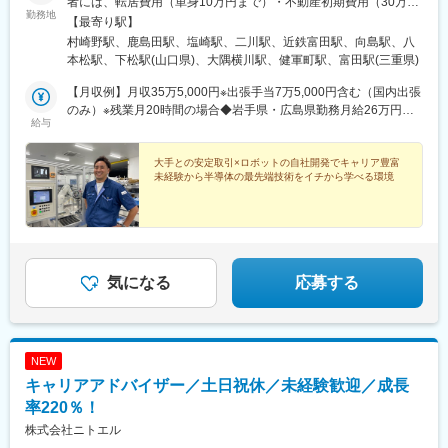
者には、転居費用（単身10万円まで）・不動産初期費用（30万円
■ キャリアプランをチームで共有
勤務地
まで）・移動費用全額補助◆岩手県◆神奈川県◆山梨県◆愛知県
【最寄り駅】
定期的な面談を通じて、
◆三重県◆京都府◆広島県◆山口県◆鹿児島県◆熊本県【研修に
・設計スペシャリスト
村崎野駅、鹿島田駅、塩崎駅、二川駅、近鉄富田駅、向島駅、八
ついて】未経験の方は、熊本県合志市にて一定期間の研修を実
・幅広い製品経験を積むジェネラリスト
本松駅、下松駅(山口県)、大隅横川駅、健軍町駅、富田駅(三重県)
施。工具の使い方から、半導体の知識も含めてイチから学べま
・チームリーダー・マネジメント
す。【出張について】配属先により、出張が発生する場合があり
【月収例】月収35万5,000円※出張手当7万5,000円含む（国内出張
など志向に合わせたキャリア形成を支援。
ます。※勤務地近隣のみで勤務できる配属先や、出張のない働き方
のみ）※残業月20時間の場合◆岩手県・広島県勤務月給26万円～
給与
も可能です。※配属状況やタイミングにより、ご希望の勤務地に添
32万円＋各種手当＋賞与年2回◆神奈川県勤務月給24万円～30万
■ 長期的にエンジニアとして活躍
えない場合があります。受動喫煙対策：オフィス内禁煙
円＋各種手当＋賞与年2回◆山梨県勤務月給25万円～28万5,000円
年次に応じてマネジメントへ強制的に移行することはなく、設
＋各種手当＋賞与年2回◆愛知県勤務月給23万円～26万5,000円＋
大手との安定取引×ロボットの自社開発でキャリア豊富
計・技術を生涯の仕事として続けられる環境です。
未経験から半導体の最先端技術をイチから学べる環境
各種手当＋賞与年2回◆三重県勤務月給26万円～31万円＋各種手
当＋賞与年2回◆京都府勤務月給26万円～30万円＋各種手当＋賞
＜業務内容＞
与年2回◆山口県・熊本県勤務月給20万円～＋各種手当＋賞与年2
自動車、航空機、家電、鉄道、半導体、工作機械、都市設備、電
回※各地域とも、スキル・経験・能力を考慮して決定します◆鹿児
動工具など、
島県勤務月給17万5,000円～20万円＋各種手当＋賞与年2回
様々な業界の製品に関わる電気電子関連の設計開発・テストを行
います。
気になる
応募する
営業との面談を通し、ご経験・ご要望に応じて業務内容・勤務地
を決めるため、配属ガチャはありません。
【事例】
NEW
・自動運転関連の設計開発
・超音波診断装置の設計
キャリアアドバイザー／土日祝休／未経験歓迎／成長
・カーエアコンの設計
率220％！
・スマホのイメージセンサー関連の設計
株式会社ニトエル
・カーナビの回路設計