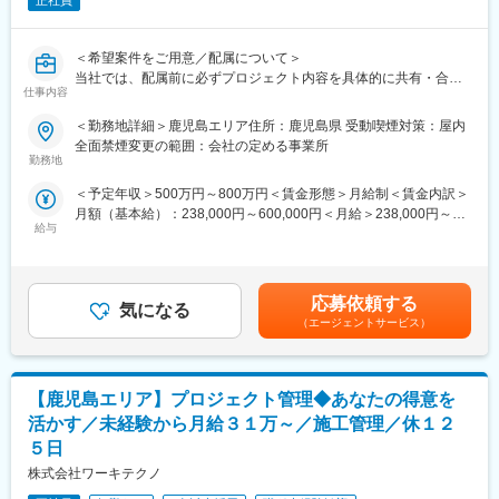
正社員
＜希望案件をご用意／配属について＞
当社では、配属前に必ずプロジェクト内容を具体的に共有・合意
仕事内容
した上で、
エンジニア一人ひとりの経験・スキル・将来像に合った案件アサ
＜勤務地詳細＞鹿児島エリア住所：鹿児島県 受動喫煙対策：屋内
インを行っています。
全面禁煙変更の範囲：会社の定める事業所
配属後のミスマッチを防ぎ、腰を据えて技術に向き合える環境で
勤務地
す。
＜予定年収＞500万円～800万円＜賃金形態＞月給制＜賃金内訳＞
■ マッチング率80％
月額（基本給）：238,000円～600,000円＜月給＞238,000円～
設計・評価・解析・生産技術など、担当工程・開発分野を重視し
給与
600,000円＜昇給有無＞有＜残業手当＞有＜給与補足＞※経験・ス
ながら、希望に沿ったプロジェクトを選定します。
キル・年齢を十分考慮の上、決定いたします。■昇給：年1回■賞
■ プライム案件比率80％
与：年2回（6月、12月） ■モデル年収・年収600万円／リーダー
東京エレクトロン、ソニーグループなど大手メーカーとの直取引
（30歳）・年収700万円／リーダー（3年目）（40歳）・年収850
案件が多数。
応募依頼する
気になる
万円／統括リーダー（45歳）賃金はあくまでも目安の金額であ
宇宙・航空機／半導体装置／自動車／家電／工作機械／医療機器
（エージェントサービス）
り、選考を通じて上下する可能性があります。月給(月額)は固定手
／鉄道・社会インフラなど、機電エンジニアの主戦場となる領域
当を含めた表記です。
を網羅しています。
■ 自社開発・新分野への挑戦も可能
【鹿児島エリア】プロジェクト管理◆あなたの得意を
機械・電気・制御技術を活かした自社製品・受託開発案件にも参
画可能。
活かす／未経験から月給３１万～／施工管理／休１２
メカトロニクスや次世代製品など、新しい技術領域にもチャレン
５日
ジできます。
株式会社ワーキテクノ