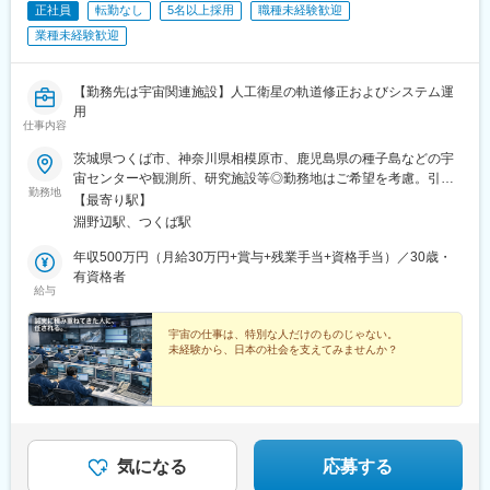
・電装設計
■関係者との連絡（メール・電話での調整、打ち合わせ準備）
正社員
転勤なし
5名以上採用
職種未経験歓迎
・制御設計
■進捗の記録（写真撮影・データ整理など）
業種未経験歓迎
・ランプ設計
■書類作成・データ入力（報告書、各種申請書類など）
・外装設計
■CADを使用した図面の作成・修正
・ワイヤーハーネス
■備品や資料の準備、メンバーのサポート
【勤務先は宇宙関連施設】人工衛星の軌道修正およびシステム運
CADについては3ヶ月の研修で身に着け、その後はご自身が好き
※いきなり難しいことはお任せしません。
用
な部品を選び、携われます!!
仕事内容
できることから少しずつ覚えればOKです！
茨城県つくば市、神奈川県相模原市、鹿児島県の種子島などの宇
＜キャリアパス＞
■入社後の流れ
宙センターや観測所、研究施設等◎勤務地はご希望を考慮。引越
技術を極め続ける道、後進育成に携わる道、マネジメントへの挑
入社後はプロジェクト先へ配属となり、先輩がしっかりフォロ
勤務地
費用は弊社が負担します。◎車通勤も可能です！★U・Iターン支
戦など、エンジニア主導でキャリアを選択可能です。
【最寄り駅】
ー。
援あり！引っ越し費用や礼金も会社が全額負担します。好きな地
淵野辺駅、つくば駅
最初はデータ入力や書類整理、日程確認、関係者への連絡（テン
域で働きたい、新しい環境でチャレンジしたい方、安定企業で長
変更の範囲：会社の定める業務
プレあり）など、できることからスタート。
く働きたい方も大歓迎♪【勤務地】茨城県つくば市（最寄駅：つく
年収500万円（月給30万円+賞与+残業手当+資格手当）／30歳・
慣れてきたらスケジュール調整やCADを用いての作図などへステ
ば駅）神奈川県相模原市（最寄駅：淵野辺駅）鹿児島県熊毛郡南
有資格者
ップアップできます。
給与
種子町（鹿児島駅よりフェリー）受動喫煙対策：あり（建物内禁
分からないことはその場で確認でき、未経験からでも着実に成長
煙）
できる環境です。
宇宙の仕事は、特別な人だけのものじゃない。
未経験から、日本の社会を支えてみませんか？
■組織構成
20代～50代まで幅広い年代の社員が在籍し、未経験からスタート
した社員も多数活躍しています。
■安心して働けるキャリア設計
当社では、あなたの「得意」や「理想の働き方」に合わせて、"最
気になる
応募する
短でのキャリアアップを設計します♪"