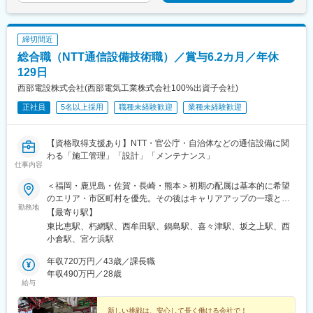
雑談ベースで進める面接なので、まずは気軽に理想を聞かせてく
ださい！
締切間近
■就業環境
総合職（NTT通信設備技術職）／賞与6.2カ月／年休
年間休日125日以上、完全週休2日制（土日祝）、残業も月平均16
時間程度と働きやすさを重視しています。各種手当や福利厚生も
129日
充実しており、長期的に安心して働けます。
西部電設株式会社(西部電気工業株式会社100%出資子会社)
正社員
5名以上採用
職種未経験歓迎
業種未経験歓迎
変更の範囲：会社の定める業務
【資格取得支援あり】NTT・官公庁・自治体などの通信設備に関
わる「施工管理」「設計」「メンテナンス」
仕事内容
＜福岡・鹿児島・佐賀・長崎・熊本＞初期の配属は基本的に希望
のエリア・市区町村を優先。その後はキャリアアップの一環とし
勤務地
て、九州エリアの中で転勤の場合あり。本人やご家庭の事情も考
【最寄り駅】
慮のうえ事前に必ず相談し、相談なく転勤となることはありませ
東比恵駅、朽網駅、西牟田駅、鍋島駅、喜々津駅、坂之上駅、西
ん。★ マイカー通勤OK（駐車場あり）★ U・Iターン支援あり ★
小倉駅、宮ケ浜駅
社宅制度、引越費用支援あり【施工管理】・福岡エンジニアリン
グセンタ・北九州エンジニアリングセンタ・久留米エンジニアリ
年収720万円／43歳／課長職
ングセンタ・佐賀エンジニアリングセンタ・長崎エンジニアリン
年収490万円／28歳
給与
グセンタ・鹿児島エンジニアリングセンタ・熊本本社【設計】・
福岡エンジニアリングセンタ・佐賀エンジニアリングセンタ・長
崎エンジニアリングセンタ・鹿児島エンジニアリングセンタ【メ
新しい挑戦は、安心して長く働ける会社で！