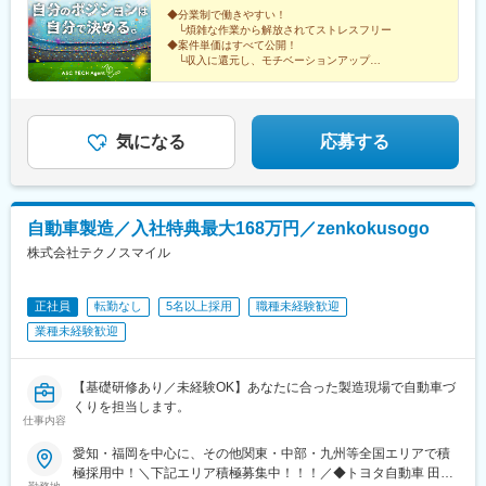
中華街駅、上強羅駅、鴨宮駅、姥子駅、初石駅、新千葉駅、東京
歌山■東海／愛知、岐阜、三重、静岡■九州／福岡、鹿児島、熊
600万円⇒年収800万円年収780万円⇒年収1000万円 ※大手ゼネコ
◆分業制で働きやすい！
ディズニーランド・ステーション駅、京成西船駅、京成成田駅、
└煩雑な作業から解放されてストレスフリー
本、大分、長崎■海外／シンガポール、ミャンマー、バングラデシ
ン出身「社員の安心と幸せを第一に考える会社にしたい」という
海浜幕張駅、柏駅、松戸駅、おゆみ野駅、船橋駅、佐倉駅、京成
◆案件単価はすべて公開！
ュ、メキシコ、ドバイ、台湾海外にも事業を展開し、技術者がグ
想いから、業界内でも高水準となる月給60万円以上を用意しまし
千葉駅、新鎌ケ谷駅、成田空港駅(鉄道)、大宮駅(埼玉県)、志茂
└収入に還元し、モチベーションアップ
ローバルに活躍できる環境です！
た。担当プロジェクトも収入や働き方など、重視するポイントに
◆キャリアアップ実績多数！
駅、熊谷駅、浦和美園駅、東川口駅、所沢駅、籠原駅、南浦和
└大手ゼネコンへ転籍した事例もあり
応じて決めたいと考えているため、あなたの希望を聞かせてくだ
駅、深谷駅、越谷レイクタウン駅、鉄道博物館駅、浦和駅、武蔵
さい。＜年収例＞754万円／38歳1256万円／50歳787万円／62歳
浦和駅、八木崎駅、水戸駅、つくば駅、守谷駅、日立駅、土浦
865万円／40歳
駅、古河駅、工機前駅、ひたち野うしく駅、石岡駅、取手駅、東
気になる
応募する
海駅、牛久駅、下館駅、新栃木駅、小山駅、東武ワールドスクウ
ェア駅、真岡駅、日光駅、栃木駅、雀宮駅、佐野駅、黒磯駅、
間々田駅、下今市駅、那須塩原駅、足利駅、岡本駅(栃木県)、高崎
駅、伊勢崎駅、上神梅駅、土合口駅、新前橋駅、長野原草津口
自動車製造／入社特典最大168万円／zenkokusogo
駅、館林駅、横川駅(群馬県)、川原湯温泉駅、城東駅、水沼駅、高
株式会社テクノスマイル
崎問屋町駅、水上駅、板倉東洋大前駅、南方駅(大阪府)、西梅田
駅、阿倍野駅(阪堺線)、京橋駅(大阪府)、安治川口駅、なんば駅(地
下鉄)、鶴橋駅、今宮戎駅、十三駅、大阪城公園駅、門真南駅、心
正社員
転勤なし
5名以上採用
職種未経験歓迎
斎橋駅、万博記念公園駅、堺筋本町駅、姫路駅、三ノ宮駅、城崎
業種未経験歓迎
温泉駅、西明石駅、花隈駅、加古川駅、三宮駅(神戸新交通)、甲子
園駅、尼崎駅(東海道本線)、中山寺駅、中八木駅、西神中央駅、宝
塚駅、京都駅、嵐山駅(京福線)、トロッコ嵯峨駅、稲荷駅、祇園四
【基礎研修あり／未経験OK】あなたに合った製造現場で自動車づ
条駅、烏丸御池駅、京阪山科駅、伏見稲荷駅、西木津駅、福知山
くりを担当します。
駅、宇治駅(奈良線)、嵐山駅(阪急線)、烏丸駅、奈良駅、近鉄奈良
仕事内容
駅、大和西大寺駅、橿原神宮前駅、大和八木駅、天理駅、大和小
泉駅、高の原駅、桜井駅(奈良県)、信貴山下駅、尼ケ辻駅、田原本
愛知・福岡を中心に、その他関東・中部・九州等全国エリアで積
駅、二階堂駅、松江しんじ湖温泉駅、米原駅、彦根駅、長浜駅、
極採用中！＼下記エリア積極募集中！！！／◆トヨタ自動車 田原