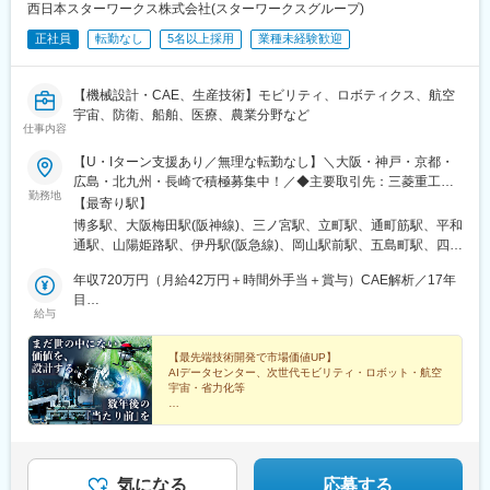
西日本スターワークス株式会社(スターワークスグループ)
正社員
転勤なし
5名以上採用
業種未経験歓迎
【機械設計・CAE、生産技術】モビリティ、ロボティクス、航空
宇宙、防衛、船舶、医療、農業分野など
仕事内容
【U・Iターン支援あり／無理な転勤なし】＼大阪・神戸・京都・
広島・北九州・長崎で積極募集中！／◆主要取引先：三菱重工
勤務地
GR、三菱電機GR、パナソニックGR、トヨタGR、川崎重工業、
【最寄り駅】
HONDA、マツダGR、日本製鉄所、ニデック 等★プロジェクト
博多駅、大阪梅田駅(阪神線)、三ノ宮駅、立町駅、通町筋駅、平和
先 ※一部抜粋◆関西大阪：大阪市（梅田、京橋、本町、中之島
通駅、山陽姫路駅、伊丹駅(阪急線)、岡山駅前駅、五島町駅、四条
等）、門真、守口、池田、堺、豊中、高槻、吹田 等兵庫：神戸
駅(京都市営)、福山駅、草津駅(滋賀県)、祇園駅(福岡県)、紙屋町
市（和田岬、東灘、西神等）、明石、姫路、加古川、高砂、伊
年収720万円（月給42万円＋時間外手当＋賞与）CAE解析／17年
東駅、熊本城・市役所前駅、小倉駅(福岡県)、姫路駅、伊丹駅(福
丹、尼崎、三田、宝塚 等京都：京都（西大路、西院、四条）、
目
知山線)、岡山駅、大波止駅、烏丸駅、櫛田神社前駅、県庁前駅(広
給与
長岡京、向日、亀岡、けいはんな 等滋賀：草津、大津、栗東、
年収580万円（月給32.5万円＋時間外手当＋賞与）機械設計／8年
島県)、花畑町駅、旦過駅、西川緑道公園駅、出島駅、烏丸御池駅
守山 等奈良／和歌山◆中四国広島：広島市、府中町、東広島、
目
福山、呉、三原 等岡山：岡山市、倉敷、玉野、 笠岡、 井原、
【最先端技術開発で市場価値UP】
AIデータセンター、次世代モビリティ・ロボット・航空
浅口 等山口：山口市、岩国、下松、徳山 等香川／愛媛／鳥取
宇宙・省力化等
／島根／徳島◆九州福岡：福岡市、北九州（小倉、八幡、黒崎
等）、宮若、宗像 等長崎：長崎、諫早、佐世保 等熊本／鹿児
◆約87％が前職より年収UP
◆年休125日／U・Iターン支援（借上社宅／引越手当）
島／宮崎／佐賀／大分※マイカー通勤可※受動喫煙対策あり：喫煙
あり
所あり（屋外）
◆パナソニックや三菱重工業など大手の開発チームと直
接取引
気になる
応募する