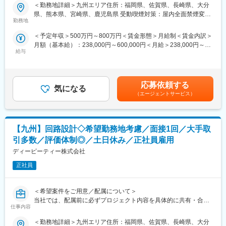
エンジニア一人ひとりの経験・スキル・将来像に合った案件アサ
貫対応。
＜勤務地詳細＞九州エリア住所：福岡県、佐賀県、長崎県、大分
インを行っています。
「設計を続けたい」「評価から設計へ戻りたい」などの要望も反
県、熊本県、宮崎県、鹿児島県 受動喫煙対策：屋内全面禁煙変更
配属後のミスマッチを防ぎ、腰を据えて技術に向き合える環境で
映します。
勤務地
の範囲：会社の定める事業所
す。
＜予定年収＞500万円～800万円＜賃金形態＞月給制＜賃金内訳＞
■ キャリアプランをチームで共有
月額（基本給）：238,000円～600,000円＜月給＞238,000円～
■ マッチング率80％
定期的な面談を通じて、
給与
600,000円＜昇給有無＞有＜残業手当＞有＜給与補足＞※経験・ス
設計・評価・解析・生産技術など、担当工程・開発分野を重視し
・設計スペシャリスト
キル・年齢を十分考慮の上、決定いたします。■昇給：年1回■賞
ながら、希望に沿ったプロジェクトを選定します。
・幅広い製品経験を積むジェネラリスト
与：年2回（6月、12月） ■モデル年収・年収600万円／リーダー
・チームリーダー・マネジメント
（30歳）・年収700万円／リーダー（3年目）（40歳）・年収850
■ プライム案件比率80％
など志向に合わせたキャリア形成を支援。
応募依頼する
気になる
万円／統括リーダー（45歳）賃金はあくまでも目安の金額であ
東京エレクトロン、ソニーグループなど大手メーカーとの直取引
■ 長期的にエンジニアとして活躍
（エージェントサービス）
り、選考を通じて上下する可能性があります。月給(月額)は固定手
案件が多数。
年次に応じてマネジメントへ強制的に移行することはなく、設
当を含めた表記です。
宇宙・航空機／半導体装置／自動車／家電／工作機械／医療機器
計・技術を生涯の仕事として続けられる環境です。
／鉄道・社会インフラなど、機電エンジニアの主戦場となる領域
【九州】回路設計◇希望勤務地考慮／面接1回／大手取
を網羅しています。
＜業務内容＞
車、航空機、家電、鉄道、半導体、工作機械、都市設備、電動工
引多数／評価体制◎／土日休み／正社員雇用
■ 自社開発・新分野への挑戦も可能
具など、
ディーピーティー株式会社
機械・電気・制御技術を活かした自社製品・受託開発案件にも参
様々な業界の製品に関わる機械/機構設計や解析業務を行います。
画可能。
正社員
営業との面談を通し、ご経験・ご要望に応じて業務内容・勤務地
メカトロニクスや次世代製品など、新しい技術領域にもチャレン
を決めるため、配属ガチャはありません。
ジできます。
＜希望案件をご用意／配属について＞
【事例】
当社では、配属前に必ずプロジェクト内容を具体的に共有・合意
＜おすすめポイント＞
・自動車部品の設計
仕事内容
した上で、
■ 専任営業による一貫サポート
・ハーネスの経路設計
エンジニア一人ひとりの経験・スキル・将来像に合った案件アサ
エンジニア専任の営業が、配属・案件調整・キャリア相談まで一
・段ボール製造機の機械設計
＜勤務地詳細＞九州エリア住所：福岡県、佐賀県、長崎県、大分