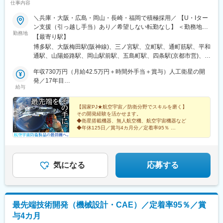
仕事内容
＼兵庫・大阪・広島・岡山・長崎・福岡で積極採用／ 【U・Iター
ン支援（引っ越し手当）あり／希望しない転勤なし】 ＜勤務地一
勤務地
例＞ ・三菱重工業グループ └兵庫県 高砂市、神戸市 └長崎県 長
【最寄り駅】
崎市、諫早市、└岡山県 玉野市 ・川崎重工業 └兵庫県 明石市、神
博多駅、大阪梅田駅(阪神線)、三ノ宮駅、立町駅、通町筋駅、平和
戸市 ・新明和工業 └兵庫県 神戸市東灘区、宝塚市 ・三菱電機グ
通駅、山陽姫路駅、岡山駅前駅、五島町駅、四条駅(京都市営)、福
ループ └兵庫県 尼崎市、三田市 ・日本製鋼所 └広島市安芸区 ・
山駅、草津駅(滋賀県)、伊丹駅(阪急線)、祇園駅(福岡県)、紙屋町
パナソニックグループ └大阪府 門真市、守口市 、大阪市 ・ワキ
年収730万円（月給42.5万円＋時間外手当＋賞与）人工衛星の開
東駅、熊本城・市役所前駅、小倉駅(福岡県)、姫路駅、岡山駅、大
タハイテクス└福岡県筑紫野市・昭和電気研究所└福岡市西区★そ
発／17年目
波止駅、烏丸駅、伊丹駅(福知山線)、櫛田神社前駅、県庁前駅(広
給与
の他、取引先一覧本田技研工業、ダイキン工業、IHI、東芝Gr、
年収593万円（月給35万円＋時間外手当＋賞与）レーダー探知機
島県)、花畑町駅、旦過駅、西川緑道公園駅、出島駅、烏丸御池駅
NEC島津製作所、ナブテスコ、三井E&S 等 ＜関西＞ 大阪／兵庫
回路設計／5年目
／京都／滋賀／奈良／和歌山 ＜中四国＞ 広島／岡山／香川／愛媛
【国家PJ★航空宇宙／防衛分野でスキルを磨く】
その開発経験を活かせます。
／鳥取／島根／山口／徳島 ＜九州＞ 福岡／熊本／長崎／鹿児島／
◆衛星搭載機器、無人航空機、航空宇宙機器など
宮崎／佐賀／大分 ※テクニカルセンター・サテライトオフィスあ
◆年休125日／賞与4カ月分／定着率95％
り ※マイカー通勤可 ※受動喫煙対策あり：喫煙所あり（屋外）
◆U・Iターン支援（借上社宅／引越手当）
◆残業月平均20ｈ未満
気になる
応募する
最先端技術開発（機械設計・CAE）／定着率95％／賞
与4カ月