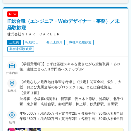
NEW
IT総合職（エンジニア・Webデザイナー・事務）／未
経験歓迎
株式会社ＳＴＡＲ ＣＡＲＥＥＲ
正社員
転勤なし
5名以上採用
職種未経験歓迎
業種未経験歓迎
【学習費用0円】まずは基礎スキルを磨きながら資格取得！その
後、適性に合ったIT専門職へステップUP
仕事内容
【転勤なし／勤務地は希望を考慮して決定】関東全域、愛知、大
阪、および九州全域の各プロジェクト先、または自社拠点。
勤務地
★U・Iターン支援あり！★ゆくゆくは【在宅・フルリモート】案
【最寄り駅】
件に挑戦するチャンスもあります！《主な勤務先エリア》■関東エ
渋谷駅、赤坂駅(福岡県)、新宿駅、代々木上原駅、池袋駅、北千住
リア東京都、神奈川県、千葉県、埼玉県、茨城県、栃木県、群馬
駅、東京駅、高輪台駅、御成門駅、押上駅、秋葉原駅、目黒駅、
県■大阪市、名古屋市エリア■九州エリア（沖縄を除く）福岡県、
蒲田駅、上野駅、町田駅、綾瀬駅、大手町駅(東京都)、中野駅(東
佐賀県、長崎県、熊本県、大分県、宮崎県、鹿児島県〈本社〉〒
年収500万（月給35万円＋賞与年2回＋各種手当）30歳/入社6年目
京都)、大門駅(東京都)、有楽町駅、井の頭公園駅、西日暮里駅(舎
150-0002東京都渋谷区渋谷2丁目15-1 渋谷クロスタワー 25F〈福
年収480万（月給30万円＋賞与年2回＋各種手当）30歳/入社6年目
人ライナー)、五反田駅、田町駅(東京都)、中目黒駅、日暮里駅(舎
給与
岡支社〉〒810-0041福岡県福岡市中央区大名2-9-17 ARISTO大名
人ライナー)、大崎駅、恵比寿駅、大井町駅、泉岳寺駅、神保町
７F★配属先勤務地例は下記一覧をご確認ください。＼ご自宅最寄
駅、国分寺駅、立川駅、飯田橋駅、市ケ谷駅、小竹向原駅、二子