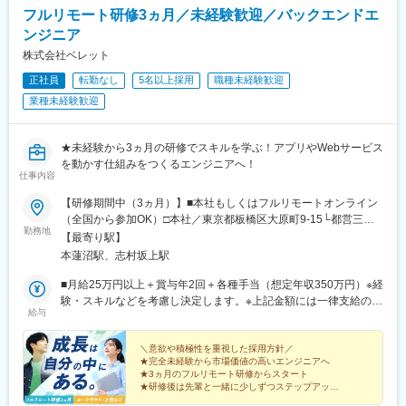
駅、油田駅、五井駅、門出駅、洛西口駅、小舞子駅、黒川駅(愛知
フルリモート研修3ヵ月／未経験歓迎／バックエンドエ
県)、丸の内駅(愛知県)、戸部駅、鶴見小野駅、三ツ沢下町駅、山
ンジニア
手駅、井土ケ谷駅、上永谷駅、和田町駅、鶴ケ峰駅、戸塚駅、赤
株式会社ベレット
羽駅、峰駅、陸前落合駅、センター南駅、北四番丁駅、稲永駅、
岡本駅(栃木県)、笠寺駅、村井駅、茅野駅、本山駅(愛知県)、さが
正社員
転勤なし
5名以上採用
職種未経験歓迎
み野駅、小俣駅(栃木県)、新前橋駅、群馬藤岡駅、本庄駅、垂井
業種未経験歓迎
駅、徳山駅、周防下郷駅、道ノ尾駅、大波止駅、喜々津駅、国母
駅、松江駅、伊賀屋駅、弥生が丘駅、宮崎駅、南鹿児島駅、さっ
ぽろ駅、青葉通一番町駅、千葉駅、虎ノ門駅、神奈川駅、市役所
★未経験から3ヵ月の研修でスキルを学ぶ！アプリやWebサービス
前駅(長野県)、新静岡駅、第一通り駅、近鉄名古屋駅、金沢駅、中
を動かす仕組みをつくるエンジニアへ！
崎町駅、オークスカナルパークホテル富山前、四条駅(京都市営)、
仕事内容
神戸三宮駅(阪神)、姫路駅、岡山駅前駅、胡町駅、高松築港駅、天
【研修期間中（3ヵ月）】■本社もしくはフルリモートオンライン
神南駅、辛島町駅、南公園駅、湊川駅、小路駅、常盤駅(岡山県)、
（全国から参加OK）□本社／東京都板橋区大原町9-15└都営三田
横川駅、谷町四丁目駅、舟入幸町駅、大小路駅、亀戸駅、中津駅
勤務地
線「本蓮沼駅」より徒歩4分└都営三田線「志村坂上駅」より徒歩
【最寄り駅】
(地下鉄)、六本木一丁目駅、ＪＲ難波駅、観月橋駅、海老江駅、中
9分【研修終了後】■東京23区を中心とした全国各地のプロジェク
本蓮沼駅、志村坂上駅
之島駅、なにわ橋駅、甘木駅(甘木鉄道線)、住之江公園駅、上前津
ト先※勤務地は希望を考慮します。※転居を伴う転勤はありませ
駅、久屋大通駅、平沼橋駅、国道駅、蒔田駅、赤羽岩淵駅、セン
ん。※すべて徒歩10分以内の駅チカオフィスです。※フルリモー
■月給25万円以上＋賞与年2回＋各種手当（想定年収350万円）※経
ター北駅、勾当台公園駅、本笠寺駅、自由ケ丘駅(愛知県)、出島
ト・在宅勤務・リモートワークはプロジェクトによって異なりま
験・スキルなどを考慮し決定します。※上記金額には一律支給の住
駅、北１２条駅、あおば通駅、新千葉駅、神谷町駅、新高島駅、
給与
す。
宅手当2万円を含みます。※残業代は全額支給※試用期間6ヵ月あり
日吉町駅、新浜松駅、名鉄名古屋駅、梅田駅(地下鉄)、富山駅、京
（期間中は月給23万円以上で、その他の待遇に変更なし）☆経験
都河原町駅、三ノ宮駅、西川緑道公園駅、銀山町駅、西鉄福岡
がある方は、現職・前職給与を考慮します。☆明確な評価制度あ
＼意欲や積極性を重視した採用方針／
駅、西辛島町駅、市民広場駅、三滝駅、舟入本町駅、花田口駅、
★完全未経験から市場価値の高いエンジニアへ
り。個人の頑張りに応じて評価します。【年収例】年収450万円
麻布十番駅、大国町駅、桃山御陵前駅、野田駅(阪神線)、肥後橋
★3ヵ月のフルリモート研修からスタート
（経験2年入社）年収750万円（経験3年入社）年収950万円（経験
駅、北浜駅(大阪府)、伏見駅(愛知県)、西横浜駅、龍谷富山高校
★研修後は先輩と一緒に少しずつステップアップ
5年入社）
★年功序列なし！誰もがチャレンジOK
前、五島町駅