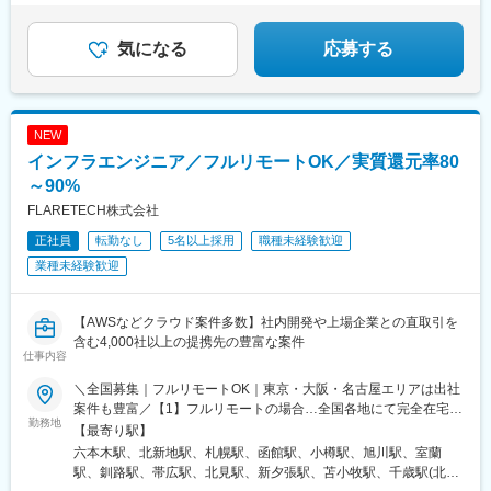
京都港区西麻布3丁目21-20 霞町コーポB1【大阪支店】大阪府大
＜1年間の昇給事例をご紹介！＞・20代/フロントエンドエンジニ
駅、那須塩原駅、鹿沼駅、真岡駅、下今市駅、西那須野駅、高崎
【WLB】年休126日＆残業月10h
阪市北区梅田1丁目2-2 大阪駅前第2ビル12-12
ア：月給274,000円→月給362,000円（＋88,000円/月）・20
駅、前橋駅、太田駅(群馬県)、伊勢崎駅、桐生駅、館林駅、渋川
代/iOSエンジニア：月給237,000円→月給287,000円（＋50,000
駅、川口駅、川越駅、所沢駅、越谷駅、草加駅、春日部駅、上尾
気になる
応募する
円/月）・20代/Androidエンジニア：月給316,000円→月給
駅、熊谷駅、浦和駅、新座駅、狭山市駅、入間市駅、三郷駅(埼玉
374,000円（＋58,000円/月）・30代/Javaエンジニア（上流）：
県)、深谷駅、朝霞台駅、戸田駅(埼玉県)、ふじみ野駅、鴻巣駅、
月給340,000円→月給418,000円（＋78,000円/月）
坂戸駅(埼玉県)、八潮駅、志木駅、飯能駅、下北沢駅、練馬駅、蒲
田駅、葛西駅、北千住駅、荻窪駅、大山駅(東京都)、八王子駅、豊
NEW
洲駅、亀有駅、品川駅、町田駅、赤羽駅、新宿駅、中野駅(東京
インフラエンジニア／フルリモートOK／実質還元率80
都)、池袋駅、目黒駅、錦糸町駅、渋谷駅、調布駅、上野駅、小平
駅、立川駅、日本橋駅(東京都)、吉祥寺駅、多摩センター駅、青梅
～90%
駅、国分寺駅、武蔵小金井駅、昭島駅、東京駅、国立駅、玉川上
FLARETECH株式会社
水駅、東久留米駅、船橋駅、松戸駅、市川駅、柏駅、五井駅、千
正社員
転勤なし
5名以上採用
職種未経験歓迎
葉駅、流山おおたかの森駅、八千代台駅、習志野駅、浦安駅(千葉
県)、愛宕駅(千葉県)、木更津駅、成田駅、我孫子駅、鎌ケ谷駅、
業種未経験歓迎
印西牧の原駅、四街道駅、銚子駅、藤沢駅、横須賀駅、横浜駅、
相模原駅、川崎駅、平塚駅、茅ケ崎駅、大和駅(神奈川県)、本厚木
駅、小田原駅、鎌倉駅、秦野駅、座間駅、伊勢原駅、逗子駅、三
【AWSなどクラウド案件多数】社内開発や上場企業との直取引を
崎口駅、長野駅、松本駅、上田駅、佐久平駅、飯田駅(長野県)、豊
含む4,000社以上の提携先の豊富な案件
仕事内容
科駅、中野松川駅、飯山駅、須坂駅、広丘駅、甲府駅、竜王駅、
石和温泉駅、富士山駅、山梨市駅、都留市駅、韮崎駅、大月駅、
＼全国募集｜フルリモートOK｜東京・大阪・名古屋エリアは出社
富山駅、越中中川駅、砺波駅、黒部駅、魚津駅、滑川駅、金沢
案件も豊富／【1】フルリモートの場合…全国各地にて完全在宅勤
駅、福井駅(福井県)、敦賀駅、浜松駅、静岡駅、富士駅、沼津駅、
勤務地
務が可能！強制的な出社日もありません。【2】出社の場合…本
【最寄り駅】
磐田駅、藤枝駅、岡崎駅、豊橋駅、名古屋駅、刈谷市駅、名鉄一
社、大阪支店、もしくは東京・大阪・名古屋エリアの各プロジェ
六本木駅、北新地駅、札幌駅、函館駅、小樽駅、旭川駅、室蘭
宮駅、三河安城駅、岐阜駅、各務ケ原駅、多治見駅、可児駅、四
クト先※転居を伴う転勤はなし※プロジェクトは希望や適性を考慮
駅、釧路駅、帯広駅、北見駅、新夕張駅、苫小牧駅、千歳駅(北海
日市駅、津駅、名張駅、布施駅、豊中駅、吹田駅(東海道本線)、梅
して決定！プロジェクトによって自社内勤務も可能◎※現在は