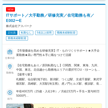
駅、油田駅、五井駅、門出駅、洛西口駅、小舞子駅、黒川駅(愛知
県)、丸の内駅(愛知県)、戸部駅、鶴見小野駅、三ツ沢下町駅、山
NEW
手駅、井土ケ谷駅、上永谷駅、和田町駅、鶴ケ峰駅、戸塚駅、赤
ITサポート／大手勤務／研修充実／在宅勤務も有／
羽駅、峰駅、陸前落合駅、センター南駅、北四番丁駅、稲永駅、
岡本駅(栃木県)、笠寺駅、村井駅、茅野駅、本山駅(愛知県)、さが
E002ーE
み野駅、小俣駅(栃木県)、新前橋駅、群馬藤岡駅、本庄駅、垂井
株式会社アスパーク
駅、徳山駅、周防下郷駅、道ノ尾駅、大波止駅、喜々津駅、国母
正社員
転勤なし
5名以上採用
職種未経験歓迎
駅、松江駅、伊賀屋駅、弥生が丘駅、宮崎駅、南鹿児島駅、さっ
ぽろ駅、青葉通一番町駅、千葉駅、虎ノ門駅、神奈川駅、市役所
業種未経験歓迎
前駅(長野県)、新静岡駅、第一通り駅、近鉄名古屋駅、金沢駅、中
崎町駅、オークスカナルパークホテル富山前、四条駅(京都市営)、
神戸三宮駅(阪神)、姫路駅、岡山駅前駅、胡町駅、高松築港駅、天
【市場価値を高める研修充実】IT・ものづくりサポート★大手企
神南駅、辛島町駅、南公園駅、湊川駅、小路駅、常盤駅(岡山県)、
業勤務★高い専門性＆手に職をつけて活躍
仕事内容
横川駅、谷町四丁目駅、舟入幸町駅、大小路駅、亀戸駅、中津駅
(地下鉄)、六本木一丁目駅、ＪＲ難波駅、観月橋駅、海老江駅、中
【在宅勤務もあり／原則転勤なし】◎関西、関東、東海、九州、
之島駅、なにわ橋駅、甘木駅(甘木鉄道線)、住之江公園駅、上前津
中国、東北、北信越から勤務地エリアの選択可◎U・Iターンも歓
駅、久屋大通駅、平沼橋駅、国道駅、蒔田駅、赤羽岩淵駅、セン
勤務地
迎！（引越し代全額負担・家賃95％補助など制度完備）■関西エ
【最寄り駅】
ター北駅、勾当台公園駅、本笠寺駅、自由ケ丘駅(愛知県)、出島
リア（大阪、京都、兵庫、奈良、和歌山、滋賀）■関東エリア（東
札幌駅、仙台駅(地下鉄)、新潟駅、つくば駅、京成千葉駅、東武宇
駅、北１２条駅、あおば通駅、新千葉駅、神谷町駅、新高島駅、
京、神奈川、千葉、埼玉、栃木、茨城、群馬など）■東海エリア
都宮駅、高崎駅、大宮駅(埼玉県)、虎ノ門ヒルズ駅、横浜駅、長野
日吉町駅、新浜松駅、名鉄名古屋駅、梅田駅(地下鉄)、富山駅、京
（愛知、三重、岐阜、静岡）■九州エリア（福岡、熊本など）■中
駅、静岡駅、浜松駅、名古屋駅、北鉄金沢駅、大阪梅田駅(阪急
都河原町駅、三ノ宮駅、西川緑道公園駅、銀山町駅、西鉄福岡
国エリア（広島、岡山、愛媛など）■東北エリア（宮城、福島な
年収400万円（25歳・入社1年）／月給23万円＋手当＋賞与80万
線)、インテック本社前駅、烏丸駅、三宮駅(神戸新交通)、山陽姫
駅、西辛島町駅、市民広場駅、三滝駅、舟入本町駅、花田口駅、
ど）■北信越エリア（石川、福井、富山、新潟、長野など）のプロ
5000円
路駅、岡山駅、八丁堀駅(広島県)、高松駅(香川県)、天神駅、花畑
麻布十番駅、大国町駅、桃山御陵前駅、野田駅(阪神線)、肥後橋
給与
ジェクト先◎プロジェクトによってリモートワークもOK（フルリ
年収520万円（27歳・入社5年）／月給30万円＋手当＋賞与100万
町駅、中埠頭駅、湊川公園駅、西神中央駅、荒本駅、布施駅、妹
駅、北浜駅(大阪府)、伏見駅(愛知県)、西横浜駅、龍谷富山高校
モート案件あり）◎転居を伴う転勤は、基本的には本人が希望す
5000円
尾駅、水島駅、通津駅、福山駅、岩国駅、可部駅、横川駅(広島
前、五島町駅