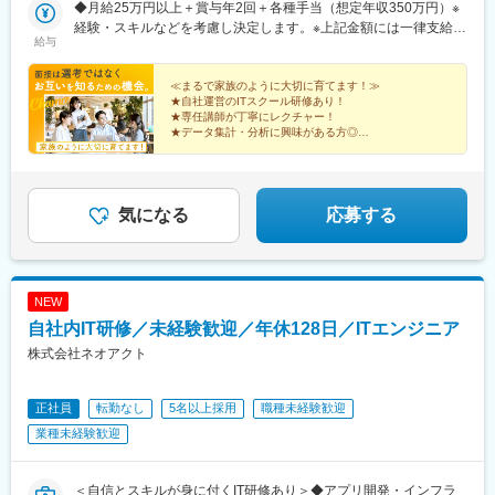
歩10分以内の駅チカオフィスです。※フルリモート・在宅勤務は
◆月給25万円以上＋賞与年2回＋各種手当（想定年収350万円）※
プロジェクトによって異なります。
経験・スキルなどを考慮し決定します。※上記金額には一律支給の
給与
住宅手当2万円を含みます。※残業代は全額支給※試用期間6ヵ月あ
り（期間中は月給23万円以上で、その他の待遇に変更なし）☆経
験がある方は、現職・前職給与を考慮します。☆明確な評価制度
≪まるで家族のように大切に育てます！≫
★自社運営のITスクール研修あり！
あり。個人の頑張りに応じて評価します。【年収例】年収450万
★専任講師が丁寧にレクチャー！
円（経験2年入社）年収650万円（経験3年入社）年収900万円（経
★データ集計・分析に興味がある方◎
験5年入社）
★ニーズ拡大中の最先端の仕事！
★頑張りや成長は昇給・昇格で還元◎
★ワークライフバランスを大切にできる！
気になる
応募する
NEW
自社内IT研修／未経験歓迎／年休128日／ITエンジニア
株式会社ネオアクト
正社員
転勤なし
5名以上採用
職種未経験歓迎
業種未経験歓迎
＜自信とスキルが身に付くIT研修あり＞◆アプリ開発・インフラ