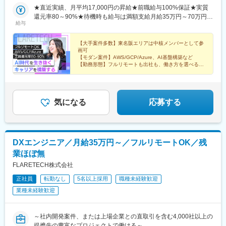
道)、青森駅、八戸駅、弘前駅、五所川原駅、盛岡駅、花巻駅、北
田駅(地下鉄)、茨木駅、京都駅、宇治駅(奈良線)、亀岡駅、奈良
75.6%の社員がリモートにて勤務中！＜リモートワーク率＞フル
★直近実績、月平均17,000円の昇給★前職給与100%保証★実質
上駅、宮古駅、盛駅、久慈駅、仙台駅、石巻駅、杜せきのした
駅、天理駅、和歌山駅、姫路駅、西宮駅(ＪＲ線)、尼崎駅(東海道
リモート64.0%、リモート×出社11.6%、フル出社24.4%――希望
還元率80～90%★待機時も給与は満額支給月給35万円～70万円＋
駅、新田駅(宮城県)、多賀城駅、気仙沼駅、いわき駅、郡山駅(福
本線)、明石駅、神戸駅(兵庫県)、宝塚駅、伊丹駅(阪急線)、芦屋駅
給与
する働き方を選べます。北は北海道、南は沖縄まで全国47都道府
交通費など各種手当※想定年収：4,200,000円～10,560,000円※経
島県)、福島駅(福島県)、会津若松駅、須賀川駅、白河駅、喜多方
(東海道本線)、大津駅、草津駅(滋賀県)、彦根駅、八日市駅、倉敷
県に社員が在籍。特に東京・大阪・名古屋エリアでは出社ベース
験・能力等を考慮の上で決定します。※上記金額には、みなし残業
駅、秋田駅、横手駅、能代駅、湯沢駅、大久保駅(秋田県)、鷹ノ巣
市駅、岡山駅、津山駅、広島駅、福山駅、呉駅、西条駅(広島県)、
の上流案件が豊富で大手クライアント先の中核メンバーとして参
手当（50時間分・104,000円～212,000円）を含みます。超過分は
【大手案件多数】東名阪エリアは中核メンバーとして参
駅、山形駅、鶴岡駅、酒田駅、米沢駅、天童駅、さくらんぼ東根
尾道駅、下関駅、山口駅(山口県)、宇部駅、鳥取駅、米子駅、境港
画可
画するチャンスも！クライアントと直接やりとりしながら要件定
別途追加支給します。┗残業時間は月平均10時間、多い時でも20
駅、寒河江駅、新庄駅、水戸駅、つくば駅、日立駅、勝田駅、土
駅、松江駅、出雲市駅、高知駅、古津賀駅、ＪＲ松山駅前駅、今
【モダン案件】AWS/GCP/Azure、AI基盤構築など
義や設計から携わるため上流工程やPM/PLを目指す方には出社ベ
時間程度と安定しております★単価連動型の給与体系ではないた
浦駅、古河駅、取手駅、下館駅、笹川駅、牛久駅、龍ケ崎市駅、
【勤務形態】フルリモートも出社も、働き方を選べる
治駅、宇和島駅、高松駅(香川県)、丸亀駅、徳島駅、阿南駅、鳴門
ースの案件が近道です。【本社】東京都港区西麻布3丁目21-20 霞
め、万が一待機になってもその間の給与は満額支給しています。
【年収UP】前給保証＆実質還元率80～90%
守谷駅、水海道駅、宇都宮駅、小山駅、栃木駅、足利駅、佐野
駅、久留米駅、小倉駅(福岡県)、大牟田駅、筑紫駅、天神駅、大分
【WLB】年休126日＆残業月10h
町コーポB1【大阪支店】大阪府大阪市北区梅田1丁目2-2 大阪駅前
＜1年間の昇給事例をご紹介！＞・20代/フロントエンドエンジニ
駅、那須塩原駅、鹿沼駅、真岡駅、下今市駅、西那須野駅、高崎
駅、別府駅(大分県)、中津駅(大分県)、宮崎駅、延岡駅、都城駅、
第2ビル12-12
ア：月給274,000円→月給362,000円・20代/iOSエンジニア：月給
駅、前橋駅、太田駅(群馬県)、伊勢崎駅、桐生駅、館林駅、渋川
鹿児島駅、熊本駅、佐賀駅、長崎駅(長崎県)、佐世保駅、那覇空港
237,000円→月給287,000円・20代/Androidエンジニア：月給
駅、川口駅、川越駅、所沢駅、越谷駅、草加駅、春日部駅、上尾
気になる
応募する
駅(鉄道)、秋葉原駅、高田馬場駅、綾瀬駅、豊田駅、溝の口駅、な
316,000円→月給374,000円・30代/Javaエンジニア（上流）：月
駅、熊谷駅、浦和駅、新座駅、狭山市駅、入間市駅、三郷駅(埼玉
んば駅(地下鉄)、心斎橋駅、天王寺駅、金山駅(愛知県)、伏見駅(愛
給340,000円→月給418,000円・30代/インフラエンジニア（AWS
県)、深谷駅、朝霞台駅、戸田駅(埼玉県)、ふじみ野駅、鴻巣駅、
知県)、博多駅、中洲川端駅、山科駅、久喜駅、本八幡駅(総武
設計構築）：月給380,000円→月給440,000円
坂戸駅(埼玉県)、八潮駅、志木駅、飯能駅、下北沢駅、練馬駅、蒲
線)、大宮駅(埼玉県)、下北駅、西梅田駅、さっぽろ駅、函館駅前
田駅、葛西駅、北千住駅、荻窪駅、大山駅(東京都)、八王子駅、豊
駅、津軽五所川原駅、田茂山駅、あおば通駅、曽根田駅、鷹巣
DXエンジニア／月給35万円～／フルリモートOK／残
洲駅、亀有駅、品川駅、町田駅、赤羽駅、新宿駅、中野駅(東京
駅、工機前駅、佐貫駅、宇都宮駅東口駅、今市駅、中央前橋駅、
業ほぼ無
都)、池袋駅、目黒駅、錦糸町駅、渋谷駅、調布駅、上野駅、小平
西桐生駅、北朝霞駅、池ノ上駅、蓮沼駅、西葛西駅、牛田駅(東京
駅、立川駅、日本橋駅(東京都)、吉祥寺駅、多摩センター駅、青梅
FLARETECH株式会社
都)、板橋区役所前駅、京王八王子駅、北品川駅、赤羽岩淵駅、新
駅、国分寺駅、武蔵小金井駅、昭島駅、東京駅、国立駅、玉川上
宿駅(東京メトロ)、東池袋駅、不動前駅、住吉駅(東京都)、布田
正社員
転勤なし
5名以上採用
職種未経験歓迎
水駅、東久留米駅、船橋駅、松戸駅、市川駅、柏駅、五井駅、千
駅、稲荷町駅(東京都)、立川北駅、三越前駅、二重橋前駅、桜街道
業種未経験歓迎
葉駅、流山おおたかの森駅、八千代台駅、習志野駅、浦安駅(千葉
駅、京成船橋駅、京成千葉駅、北習志野駅、野田市駅、京成成田
県)、愛宕駅(千葉県)、木更津駅、成田駅、我孫子駅、鎌ケ谷駅、
駅、仲ノ町駅、逸見駅、新高島駅、京急川崎駅、北茅ケ崎駅、和
印西牧の原駅、四街道駅、銚子駅、藤沢駅、横須賀駅、横浜駅、
田塚駅、入谷駅(神奈川県)、逗子・葉山駅、西松本駅、岩村田駅、
～社内開発案件、または上場企業との直取引を含む4,000社以上の
相模原駅、川崎駅、平塚駅、茅ケ崎駅、大和駅(神奈川県)、本厚木
南豊科駅、上大月駅、志貴野中学校前駅、新魚津駅、北鉄金沢
提携先の豊富なプロジェクトで働ける～