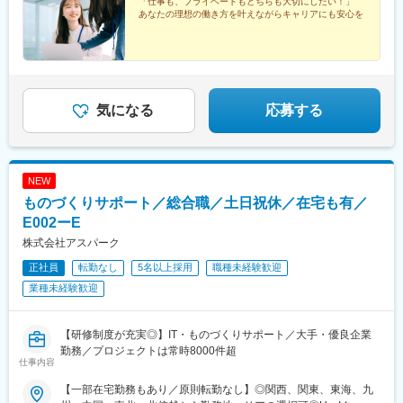
る場合以外ありません※受動喫煙防止対策：オフィス内全面禁煙
「仕事も、プライベートもどちらも大切にしたい！」
県)、東広島駅、山西駅、本町六丁目駅、金川駅、東野駅(京都
あなたの理想の働き方を叶えながらキャリアにも安心を
府)、東山・おかでんミュージアム駅、衣山駅、山麓駅(皿倉山)、
堺筋本町駅、鷹野橋駅、堺駅、比治山下駅、広域公園前駅、横川
一丁目駅、錦糸町駅、検見川浜駅、本町駅、津守駅、中野東駅、
中津駅(大阪府・阪急線)、今出川駅、五条駅(京都市営)、桜島駅、
六本木駅、伊予大洲駅、福駅、芦原橋駅、桃山駅、野田阪神駅、
東比恵駅、渡辺橋駅、淀屋橋駅、鶴崎駅、西小倉駅、二島駅、今
気になる
応募する
池駅(福岡県)、上鳥羽口駅、竹下駅、小森江駅、甘木駅(西鉄線)、
広畑駅、住ノ江駅、江波駅、八本松駅、矢場町駅、大船駅、新羽
駅、油田駅、五井駅、門出駅、洛西口駅、小舞子駅、黒川駅(愛知
県)、丸の内駅(愛知県)、戸部駅、鶴見小野駅、三ツ沢下町駅、山
NEW
手駅、井土ケ谷駅、上永谷駅、和田町駅、鶴ケ峰駅、戸塚駅、赤
羽駅、峰駅、陸前落合駅、センター南駅、北四番丁駅、稲永駅、
ものづくりサポート／総合職／土日祝休／在宅も有／
岡本駅(栃木県)、笠寺駅、村井駅、茅野駅、本山駅(愛知県)、さが
E002ーE
み野駅、小俣駅(栃木県)、新前橋駅、群馬藤岡駅、本庄駅、垂井
株式会社アスパーク
駅、徳山駅、周防下郷駅、道ノ尾駅、大波止駅、喜々津駅、国母
駅、松江駅、伊賀屋駅、弥生が丘駅、宮崎駅、南鹿児島駅、さっ
正社員
転勤なし
5名以上採用
職種未経験歓迎
ぽろ駅、青葉通一番町駅、千葉駅、虎ノ門駅、神奈川駅、市役所
業種未経験歓迎
前駅(長野県)、新静岡駅、第一通り駅、近鉄名古屋駅、金沢駅、中
崎町駅、オークスカナルパークホテル富山前、四条駅(京都市営)、
神戸三宮駅(阪神)、姫路駅、岡山駅前駅、胡町駅、高松築港駅、天
【研修制度が充実◎】IT・ものづくりサポート／大手・優良企業
神南駅、辛島町駅、南公園駅、湊川駅、小路駅、常盤駅(岡山県)、
勤務／プロジェクトは常時8000件超
横川駅、谷町四丁目駅、舟入幸町駅、大小路駅、亀戸駅、中津駅
仕事内容
(地下鉄)、六本木一丁目駅、ＪＲ難波駅、観月橋駅、海老江駅、中
【一部在宅勤務もあり／原則転勤なし】◎関西、関東、東海、九
之島駅、なにわ橋駅、甘木駅(甘木鉄道線)、住之江公園駅、上前津