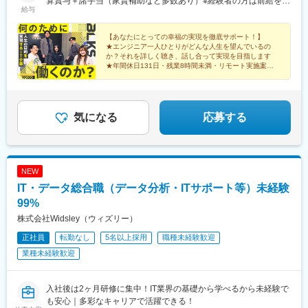
算賞与＋諸手当（家賃補助など多数あり）※経験者の方は前給を考
給与
慮し、前職月収から「5万円～20万円」ほどUP予定。半年～2年
ほどの経験者も大歓迎です！【エンジニア還元率は70％】◆単価
の70％を給与や手当などに還元し、収入面でもご満足いただける
【あなたにとっての幸福の実現を徹底サポート！】
★エンジニア一人ひとりがどんな人生を望んでいるの
環境を整えています。【モデル年収例】★460万円/開発エンジニ
か？それを詳しく聴き、話し合って実現を目指します
ア（Java / 詳細設計）★630万円/クラウドエンジニア（AWS / 設
★年間休日131日・残業8時間未満・リモート実施案件8
計）★800万円/開発エンジニア（Java / 要件定義）
割・フルリモートも多数
★前職からの給与UPを保証
気になる
応募する
NEW
IT・データ総合職（データ分析・ITサポート等）未経験
99%
株式会社Widsley（ウィズリー）
正社員
転勤なし
5名以上採用
職種未経験歓迎
業種未経験歓迎
入社後は2ヶ月研修に集中！IT業界の基礎から学べるから未経験で
も安心｜多彩なキャリアで活躍できる！