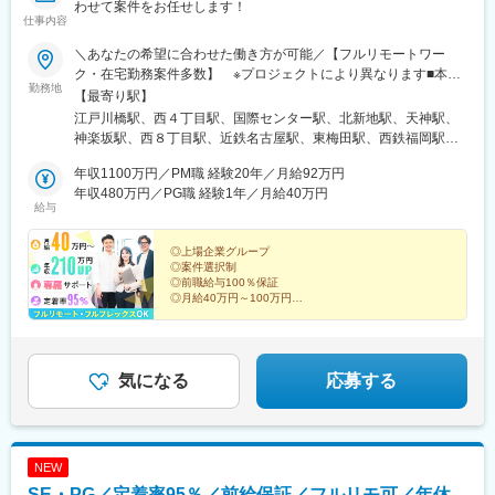
わせて案件をお任せします！
仕事内容
＼あなたの希望に合わせた働き方が可能／【フルリモートワー
ク・在宅勤務案件多数】 ※プロジェクトにより異なります■本
勤務地
社：東京都新宿区山吹町346ー6 KAGURAZAKA VIGAS 5F┗「江
【最寄り駅】
戸川橋駅」から徒歩3分／「神楽坂駅」から徒歩8分■北海道支
江戸川橋駅、西４丁目駅、国際センター駅、北新地駅、天神駅、
店：北海道札幌市中央区南2条西五丁目31-1 RMBld. アクセス：
神楽坂駅、西８丁目駅、近鉄名古屋駅、東梅田駅、西鉄福岡駅、
「大通駅」から徒歩3分■愛知支店：愛知県名古屋市中村区名駅3-
狸小路駅、名古屋駅、大阪梅田駅(阪神線)、中洲川端駅
4-10 アルティメイト名駅1st アクセス：「国際センター駅」から
年収1100万円／PM職 経験20年／月給92万円
徒歩3分／「名古屋駅」から徒歩7分■大阪支店：大阪府大阪市北
年収480万円／PG職 経験1年／月給40万円
給与
区梅田1-1-3 大阪駅前第3ビル アクセス：「北新地駅」から徒歩
2分／「梅田駅」から徒歩5分■福岡支店：福岡県福岡市中央区天
神4-6-28 いちご天神ノースビル アクセス：「天神駅」から徒歩
◎上場企業グループ
◎案件選択制
6分／「西鉄福岡（天神）駅」から徒歩8分※転居を伴う転勤なし※
◎前職給与100％保証
オフィス敷地内全面禁煙※今回募集しているプロジェクトは47都
◎月給40万円～100万円
道府県すべてで勤務可能です
◎月平均残業8時間
◎フルリモート・フルフレックス案件あり
◎在宅手当や個人の資産形成も支援
～数字でわかる環境と実績。ここで人生を見据えた選択
気になる
応募する
を～
NEW
SE・PG／定着率95％／前給保証／フルリモ可／年休