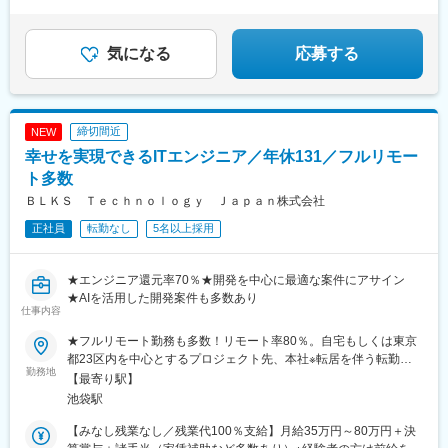
★土日祝休み、年休125日、残業月20h以内
気になる
応募する
締切間近
NEW
幸せを実現できるITエンジニア／年休131／フルリモー
ト多数
ＢＬＫＳ Ｔｅｃｈｎｏｌｏｇｙ Ｊａｐａｎ株式会社
正社員
転勤なし
5名以上採用
★エンジニア還元率70％★開発を中心に最適な案件にアサイン
★AIを活用した開発案件も多数あり
仕事内容
★フルリモート勤務も多数！リモート率80％。自宅もしくは東京
都23区内を中心とするプロジェクト先、本社※転居を伴う転勤は
勤務地
ありません。＜本社＞東京都豊島区南池袋1-27-10 油木第一ビル
【最寄り駅】
９階（アクセス）・JR・東京メトロ各線「池袋駅」東口より徒歩
池袋駅
3分
【みなし残業なし／残業代100％支給】月給35万円～80万円＋決