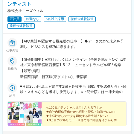
ンティスト
株式会社ニーズウィル
正社員
転勤なし
5名以上採用
職種未経験歓迎
業種未経験歓迎
【AIや統計を駆使する最先端の仕事！】◆データの力で未来を予
測し、ビジネスを成功に導きます。
仕事内容
【研修期間中】■本社もしくはオンライン（全国各地からOK）□本
社／東京都新宿区西新宿1-5-12 ニューセントラルビル9F└各線
勤務地
「新宿」駅より徒歩3分└都営大江戸線「新宿西口」駅より徒歩2
【最寄り駅】
分【研修終了後】■東京23区を中心とした全国各地のITプロジェク
新宿西口駅、新宿駅(東京メトロ)、新宿駅
ト先※勤務地は希望を考慮します。※転居を伴う転勤はありませ
ん。※すべて徒歩10分以内の駅チカオフィスです。※フルリモー
■月給25万円以上＋賞与年2回＋各種手当（想定年収350万円）※経
ト・在宅勤務はプロジェクトによって異なります。
験・スキルなどを考慮し決定します。※上記金額には一律支給の住
給与
宅手当2万円を含みます。※残業代は全額支給※試用期間6ヵ月あり
（期間中は月給23万円以上で、その他の待遇に変更なし）☆経験
がある方は、現職・前職給与を考慮します。☆明確な評価制度あ
≪100％ポテンシャル採用！AIと共存！≫
★自社内研修完備だから経験・資格・知識ゼロOK！
り。個人の頑張りに応じて評価します。【年収例】年収350万円
★未経験からデータを駆使する最先端人材へ！
（経験0年）年収450万円（経験1年）年収750万円（経験2年）年
★3ヵ月のフルリモート研修で専門知識をイチから学べ
収1100万円（経験5年）
る！
★土日祝休み、年休125日／プライベートも大切にでき
る♪