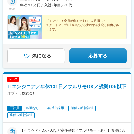
ビル■福岡：福岡県福岡市博多区博多駅前2-19-17 トーカン博多第
年収700万円／入社2年目／30代
給与
5ビル
「エンジニア全員が働きやすい」を目指して――。
スタートアップ×上場Gだから実現する安定と自由があ
ります。
●前職給与100％保証
●還元率80%以上
●平均残業時間6h以下
●安心の案件選択制
●リモートOK／年休130日／副業OK
気になる
応募する
NEW
ITエンジニア／年休131日／フルリモOK／残業10h以下
オプテラ株式会社
正社員
転勤なし
5名以上採用
職種未経験歓迎
業種未経験歓迎
【クラウド・DX・AIなど案件多数／フルリモートあり】希望に合