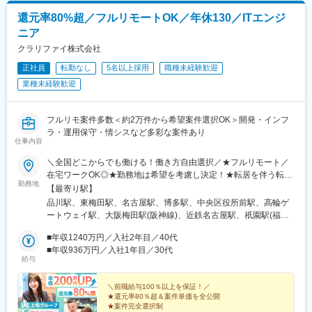
駅、博多駅、中洲川端駅、大分駅、別府駅(大分県)、中津駅(大分
還元率80%超／フルリモートOK／年休130／ITエンジ
県)、宮崎駅、延岡駅、都城駅、鹿児島駅、熊本駅、佐賀駅、長崎
駅(長崎県)、佐世保駅、那覇空港駅(鉄道)、芝公園駅、南方駅(大阪
ニア
府)、新宿三丁目駅、東池袋駅、二重橋前駅、新高島駅、北品川
クラリファイ株式会社
駅、牛田駅(東京都)、池ノ上駅、蓮沼駅、西葛西駅、板橋区役所前
駅、京王八王子駅、西日暮里駅(舎人ライナー)、赤羽岩淵駅、不動
正社員
転勤なし
5名以上採用
職種未経験歓迎
前駅、住吉駅(東京都)、布田駅、稲荷町駅(東京都)、立川北駅、三
業種未経験歓迎
越前駅、桜街道駅、逸見駅、京急川崎駅、北茅ケ崎駅、和田塚
駅、入谷駅(神奈川県)、逗子・葉山駅、京成船橋駅、京成千葉駅、
北習志野駅、野田市駅、京成成田駅、津田沼駅、仲ノ町駅、東飯
フルリモ案件多数＜約2万件から希望案件選択OK＞開発・インフ
能駅、北朝霞駅、さっぽろ駅、函館駅前駅、津軽五所川原駅、田
ラ・運用保守・情シスなど多彩な案件あり
仕事内容
茂山駅、あおば通駅、曽根田駅、鷹巣駅、工機前駅、佐貫駅、宇
都宮駅東口駅、今市駅、中央前橋駅、西桐生駅、西松本駅、岩村
＼全国どこからでも働ける！働き方自由選択／★フルリモート／
田駅、南豊科駅、上大月駅、志貴野中学校前駅、新魚津駅、北鉄
在宅ワークOK◎★勤務地は希望を考慮し決定！★転居を伴う転勤
金沢駅、福井駅、新浜松駅、新静岡駅、新豊橋駅、近鉄名古屋
勤務地
なし★東京・大阪・名古屋・北海道・福岡など、全国の希望勤務
【最寄り駅】
駅、東別院駅、丸の内駅(愛知県)、尾張一宮駅、名鉄岐阜駅、名電
地で勤務可能！★上京・地方移住など、ライフスタイルに合わせ
品川駅、東梅田駅、名古屋駅、博多駅、中央区役所前駅、高輪ゲ
各務原駅、新可児駅、西梅田駅、ＪＲ河内永和駅、大阪難波駅、
た働き方も実現できます！★U/Iターン歓迎！★自動車通勤可能
ートウェイ駅、大阪梅田駅(阪神線)、近鉄名古屋駅、祇園駅(福岡
四ツ橋駅、大阪阿部野橋駅、高槻駅、九条駅(京都府)、京阪山科
（規定あり）【本社】東京都港区港南1-9-36 アレア品川13F【大
県)、西１１丁目駅、北新地駅、名鉄名古屋駅、櫛田神社前駅、西
駅、田中口駅、山陽姫路駅、西宮駅、山陽明石駅、ハーバーラン
阪支社】大阪府大阪市北区梅田1-12-12 東京建物梅田ビル12F【名
■年収1240万円／入社2年目／40代
８丁目駅
ド駅、宝塚南口駅、新伊丹駅、芦屋川駅、上栄町駅、新八日市
古屋支社】愛知県名古屋市西区名駅1-1-17 名駅ダイヤメイテツビ
■年収936万円／入社1年目／30代
駅、倉敷駅、岡山駅前駅、電鉄出雲市駅、高知駅前駅、宮田町
給与
ル11F【福岡支社】福岡県福岡市博多区博多駅前2-1-1 福岡朝日ビ
駅、高松築港駅、眉山ロープウェイ山麓駅、西鉄福岡駅、祇園駅
ル1F【北海道支社】北海道札幌市中央区南2条西10-1000-24
(福岡県)、櫛田神社前駅、鹿児島駅前駅、熊本駅前駅、長崎駅前
TAKETOビル
＼前職給与100％以上を保証！／
駅、佐世保中央駅、麻布十番駅、新大阪駅、新宿駅(東京メトロ)、
★還元率80％超＆案件単価を全公開
都電雑司ケ谷駅、京橋駅(東京都)、高島町駅、京成関屋駅、東北沢
★案件完全選択制