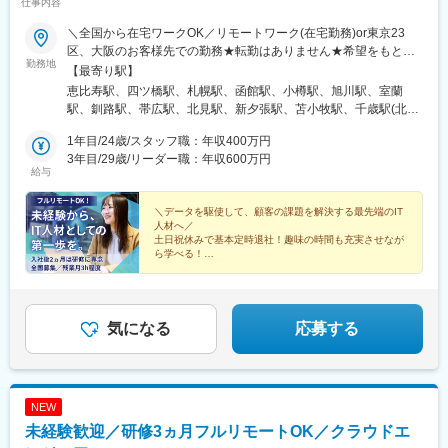
仕事内容
＼全国から在宅ワークOK／リモートワーク(在宅勤務)or東京23
区、大阪のお客様先での勤務★転勤はありません★希望をもとに
勤務地
配属先を決定します★リモートワーク率5割★フルリモートの場合
【最寄り駅】
は通勤不要※入社後2ヶ月研修は東京にて実施、その後はスキルに
恵比寿駅、四ツ橋駅、札幌駅、函館駅、小樽駅、旭川駅、室蘭
応じてリモートワーク可※研修終了後も東京本社での勤務が必要な
駅、釧路駅、帯広駅、北見駅、新夕張駅、苫小牧駅、千歳駅(北海
場合あり■本社東京都渋谷区東3-9-19 VORT恵比寿maxim 3階『恵
道)、青森駅、八戸駅、弘前駅、五所川原駅、盛岡駅、花巻駅、北
比寿駅』徒歩4分■大阪支社大阪府大阪市西区新町1-2-9日宝四ツ橋
1年目/24歳/スタッフ職：年収400万円
上駅、宮古駅、盛駅、久慈駅、仙台駅、石巻駅、杜せきのした
新町ビル8階1号室『四ツ橋駅』徒歩3分
3年目/29歳/リーダー職：年収600万円
駅、新田駅(宮城県)、多賀城駅、気仙沼駅、いわき駅、郡山駅(福
給与
島県)、福島駅(福島県)、会津若松駅、須賀川駅、白河駅、喜多方
駅、秋田駅、横手駅、能代駅、湯沢駅、大久保駅(秋田県)、鷹ノ巣
＼データを駆使して、顧客の課題を解決する最先端のIT
駅、山形駅、鶴岡駅、酒田駅、米沢駅、天童駅、さくらんぼ東根
人材へ／
駅、寒河江駅、新庄駅、水戸駅、つくば駅、日立駅、勝田駅、土
土日祝休みで基本定時退社！趣味の時間も充実させなが
浦駅、古河駅、取手駅、下館駅、笹川駅、牛久駅、龍ケ崎市駅、
ら学べる！
多くの同期と一緒に入社で安心！
守谷駅、水海道駅、宇都宮駅、小山駅、栃木駅、足利駅、佐野
駅、那須塩原駅、鹿沼駅、真岡駅、下今市駅、西那須野駅、高崎
◎異業種出身が99%＆20代活躍中
駅、前橋駅、太田駅(群馬県)、伊勢崎駅、桐生駅、館林駅、渋川
◎入社後はITの基礎研修からスタート
駅、川口駅、川越駅、所沢駅、越谷駅、草加駅、春日部駅、上尾
◎フルリモートOK
気になる
応募する
駅、熊谷駅、浦和駅、新座駅、狭山市駅、入間市駅、三郷駅(埼玉
県)、深谷駅、朝霞台駅、戸田駅(埼玉県)、ふじみ野駅、鴻巣駅、
坂戸駅(埼玉県)、八潮駅、志木駅、飯能駅、下北沢駅、練馬駅、蒲
田駅、葛西駅、北千住駅、荻窪駅、大山駅(東京都)、八王子駅、豊
NEW
洲駅、亀有駅、品川駅、町田駅、赤羽駅、新宿駅、中野駅(東京
未経験歓迎／研修3ヵ月フルリモートOK／クラウドエ
都)、池袋駅、目黒駅、錦糸町駅、六本木駅、渋谷駅、調布駅、上