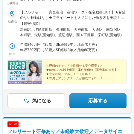
仕事内容
【フルリモート・完全在宅・在宅ワーク・在宅勤務OK！】★希望
のない転勤はなし★プライベートを大切にした働き方を実現！★
勤務地
東京・大阪・名古屋・北海道・福岡など全国の希望の勤務地で希
【最寄り駅】
望の働き方ができます！★入社後に本人希望で上京や地方への引
新宿駅、堺筋本町駅、矢場町駅、天神南駅、大通駅、南新宿駅、
っ越しした方も複数名いて、その人に合った働き方を実現！
本町駅、栄駅(愛知県)、渡辺通駅、西４丁目駅、栄町駅(愛知県)、
★U・Iターン歓迎★受動喫煙対策：あり（全拠点）【東京本社】
薬院駅、バスセンター前駅
東京都新宿区西新宿1-20-3 西新宿高木ビル8F└各線「新宿」駅よ
年収840万円（35歳／SE経験9年／月給70万円）
り徒歩5分【大阪支社】大阪府大阪市中央区安土町2-3-13 大阪国
年収720万円（28歳／SE経験8年／月給60万円）
給与
際ビルディング31F└各線「堺筋本町」駅より徒歩4分【名古屋支
社】愛知県名古屋市中区栄3-15-33 栄ガスビル13F└各線「栄」駅
より徒歩5分【福岡支社】福岡県福岡市中央区渡辺通5-14-12 南天
＼理想のキャリアを目指せる安心環境！／
★前給100%以上保証／案件単価の【還元率80％超】
神ビル3F└七隈線「天神南」駅より徒歩4分【北海道支社】北海道
★完全在宅、フルリモート可能！
札幌市中央区大通西1丁目14-2 桂和大通ビル50 9F└各線「大通」
★専属ヒアリングチームが徹底フォロー！
駅より徒歩3分
★取引先4000社以上の豊富な案件から選択可！
★年間休日130日／平均残業月6h！
気になる
応募する
NEW
フルリモート研修あり／未経験大歓迎／データサイエ