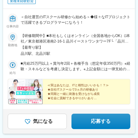
業種未経験歓迎
駅、能代駅、湯沢駅、大久保駅(秋田県)、鷹ノ巣駅、山形駅、鶴岡
駅、酒田駅、米沢駅、天童駅、さくらんぼ東根駅、寒河江駅、新
庄駅、水戸駅、つくば駅、日立駅、勝田駅、土浦駅、古河駅、取
＜自社運営のITスクール研修から始める＞◆様々なITプロジェクト
手駅、下館駅、笹川駅、牛久駅、龍ケ崎市駅、守谷駅、水海道
で活躍できるプログラマーになろう！
駅、宇都宮駅、小山駅、栃木駅、足利駅、佐野駅、那須塩原駅、
仕事内容
鹿沼駅、真岡駅、下今市駅、西那須野駅、高崎駅、前橋駅、太田
駅(群馬県)、伊勢崎駅、桐生駅、館林駅、渋川駅、長野駅、松本
【研修期間中】■本社もしくはオンライン（全国各地からOK）□本
駅、上田駅、佐久平駅、飯田駅(長野県)、豊科駅、中野松川駅、飯
社／東京都港区港南2-16-1 品川イーストワンタワー7F└「品川
勤務地
山駅、須坂駅、広丘駅、甲府駅、竜王駅、石和温泉駅、富士山
駅」より徒歩3分【研修終了後】■東京23区を中心とした全国各地
【最寄り駅】
駅、山梨市駅、都留市駅、韮崎駅、大月駅、富山駅、越中中川
のITプロジェクト先※勤務地は希望を考慮します。※転居を伴う転
品川駅、北品川駅
駅、砺波駅、黒部駅、魚津駅、滑川駅、金沢駅、福井駅(福井県)、
勤はありません。※すべて徒歩10分以内の駅チカオフィスです。※
敦賀駅、浜松駅、静岡駅、富士駅、沼津駅、磐田駅、藤枝駅、岡
フルリモート・在宅勤務はプロジェクトによって異なります。
■月給25万円以上＋賞与年2回＋各種手当（想定年収350万円）※経
崎駅、豊橋駅、名古屋駅、金山駅(愛知県)、伏見駅(愛知県)、刈谷
験・スキルなどを考慮し決定します。※上記金額には一律支給の住
給与
市駅、名鉄一宮駅、三河安城駅、岐阜駅、各務ケ原駅、多治見
宅手当2万円を含みます。※残業代は全額支給※試用期間6ヵ月あり
駅、可児駅、四日市駅、津駅、名張駅、大阪駅、布施駅、豊中
（期間中は月給23万円以上で、その他の待遇に変更なし）☆経験
駅、吹田駅(東海道本線)、茨木駅、なんば駅(地下鉄)、心斎橋駅、
がある方は、現職・前職給与を考慮します。
≪実はあなたは、ITと相性はいいかも！？≫
★自社ITスクールで3ヵ月の研修あり
天王寺駅、高槻市駅、京都駅、山科駅、宇治駅(奈良線)、亀岡駅、
★同期と一緒に刺激を受けながら成長
奈良駅、天理駅、和歌山駅、姫路駅、西宮駅(ＪＲ線)、尼崎駅(東
★社会に貢献できるやりがいあり
海道本線)、明石駅、神戸駅(兵庫県)、宝塚駅、伊丹駅(阪急線)、芦
★頑張りに合わせて収入アップ
屋駅(東海道本線)、大津駅、草津駅(滋賀県)、彦根駅、八日市駅、
★将来の選択肢を必ず増やせる
★ワークライフバランスを大切にできる！
倉敷市駅、岡山駅、津山駅、広島駅、福山駅、呉駅、西条駅(広島
県)、尾道駅、下関駅、山口駅(山口県)、宇部駅、鳥取駅、米子
気になる
応募する
駅、境港駅、松江駅、出雲市駅、高知駅、古津賀駅、ＪＲ松山駅
前駅、今治駅、宇和島駅、高松駅(香川県)、丸亀駅、徳島駅、阿南
駅、鳴門駅、久留米駅、小倉駅(福岡県)、大牟田駅、筑紫駅、天神