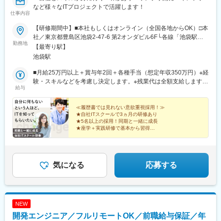
など様々なITプロジェクトで活躍します！
仕事内容
【研修期間中】■本社もしくはオンライン（全国各地からOK）□本
社／東京都豊島区池袋2-47-6 第2オンダビル6F└各線「池袋駅」
勤務地
徒歩4分【研修終了後】■東京23区を中心とした全国各地のITプロ
【最寄り駅】
ジェクト先※勤務地は希望を考慮します。※転居を伴う転勤はあり
池袋駅
ません。※すべて徒歩10分以内の駅チカオフィスです。※フルリモ
ート・在宅勤務はプロジェクトによって異なります。
■月給25万円以上＋賞与年2回＋各種手当（想定年収350万円）※経
験・スキルなどを考慮し決定します。※残業代は全額支給します。
給与
※試用期間3ヵ月（給与・待遇に変更なし）※経験がある方は、現
職・前職給与を考慮します。
≪履歴書では見れない意欲重視採用！≫
★自社ITスクールで3ヵ月の研修あり
★5名以上の採用！同期と一緒に成長
★座学＋実践研修で基本から習得
★研修後はできることから始めよう
★様々なITプロジェクトで活躍
★年休128日、土日祝休み、残業月10h
気になる
応募する
NEW
開発エンジニア／フルリモートOK／前職給与保証／年