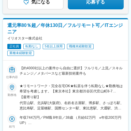
気になる
応募する
神国道駅、西新町駅、高速神戸駅、芦屋駅(阪神線)、西川緑道公園
駅、別府駅(大分県)、中津駅(大分県)、宮崎駅、延岡駅、都城駅、
駅、猿猴橋町駅、高知橋駅、大手町駅(愛媛県)、天神南駅、桜島桟
鹿児島駅、熊本駅、佐賀駅、長崎駅(長崎県)、佐世保駅、那覇空港
橋通駅、二本木口駅、五島町駅、中佐世保駅、末広町駅(東京都)、
駅(鉄道)、秋葉原駅、高田馬場駅、綾瀬駅、豊田駅、溝の口駅、な
下落合駅、武蔵溝ノ口駅、なんば駅(南海線)、長堀橋駅、天王寺駅
んば駅(地下鉄)、心斎橋駅、天王寺駅、金山駅(愛知県)、伏見駅(愛
前駅、栄駅(愛知県)、呉服町駅(福岡県)、四宮駅、京成八幡駅
還元率80％超／年休130日／フルリモート可／ITエンジ
知県)、博多駅、中洲川端駅、山科駅、久喜駅、本八幡駅(総武
線)、大宮駅(埼玉県)、下北駅、西梅田駅、さっぽろ駅、函館駅前
ニア
駅、津軽五所川原駅、田茂山駅、あおば通駅、曽根田駅、鷹巣
イリオスター株式会社
駅、工機前駅、佐貫駅、宇都宮駅東口駅、今市駅、中央前橋駅、
西桐生駅、北朝霞駅、池ノ上駅、蓮沼駅、西葛西駅、牛田駅(東京
正社員
転勤なし
5名以上採用
職種未経験歓迎
都)、板橋区役所前駅、京王八王子駅、北品川駅、赤羽岩淵駅、新
業種未経験歓迎
宿駅(東京メトロ)、東池袋駅、不動前駅、住吉駅(東京都)、布田
駅、稲荷町駅(東京都)、立川北駅、三越前駅、二重橋前駅、桜街道
駅、京成船橋駅、京成千葉駅、北習志野駅、野田市駅、京成成田
【約4000社以上の案件から自由に選択】フルリモ／上流／スキル
駅、仲ノ町駅、逸見駅、新高島駅、京急川崎駅、北茅ケ崎駅、和
チェンジ／メタバースなど最新技術案件も
仕事内容
田塚駅、入谷駅(神奈川県)、逗子・葉山駅、西松本駅、岩村田駅、
南豊科駅、上大月駅、志貴野中学校前駅、新魚津駅、北鉄金沢
★リモートワーク・完全在宅OK★転居を伴う転勤なし★勤務地は
駅、福井駅、新浜松駅、新静岡駅、新豊橋駅、近鉄名古屋駅、尾
希望を考慮します。【東京本社】東京都渋谷区代官山町8-7
張一宮駅、名鉄岐阜駅、名電各務原駅、新可児駅、ＪＲ河内永和
勤務地
DAIWA代官山ビル 1F ┗[最寄り駅]代官山駅から徒歩7分【大阪
【最寄り駅】
駅、大阪梅田駅(阪急線)、九条駅(京都府)、田中口駅、山陽姫路
支社】大阪府大阪市中央区平野町2-5-8 平野町センチュリービル
代官山駅、北浜駅(大阪府)、名鉄名古屋駅、博多駅、さっぽろ駅、
駅、西宮駅、山陽明石駅、ハーバーランド駅、宝塚南口駅、新伊
2F ┗ [最寄り駅]北浜駅から徒歩5分【名古屋支社】愛知県名古屋
恵比寿駅、淀屋橋駅、国際センター駅、東比恵駅、大通駅、渋谷
丹駅、芦屋川駅、上栄町駅、新八日市駅、倉敷駅、岡山駅前駅、
市中村区名駅4-24-16 広小路ガーデンアベニュー 3F ┗[最寄り
駅、なにわ橋駅、近鉄名古屋駅、札幌駅
電鉄出雲市駅、高知駅前駅、宮田町駅、高松築港駅、眉山ロープ
駅]名古屋駅から徒歩7分【福岡支社】福岡県福岡市博多区博多駅
年収744万円／PM職 8年目／38歳 （月給62万円 ※年収200万円
ウェイ山麓駅、西鉄福岡駅、鹿児島駅前駅、熊本駅前駅、長崎駅
東2-5-19 サンライフ第3ビル 5F ┗[最寄り駅]博多駅から徒歩4分
UP）
前駅、佐世保中央駅、神泉駅、岩本町駅、西早稲田駅、青井駅、
給与
【北海道支社】北海道札幌市中央区北2条西2-32 第37桂和ビル
年収480万円／PG職 経験3年／25歳（月給40万円）
高津駅(神奈川県)、大阪難波駅、四ツ橋駅、大阪阿部野橋駅、東別