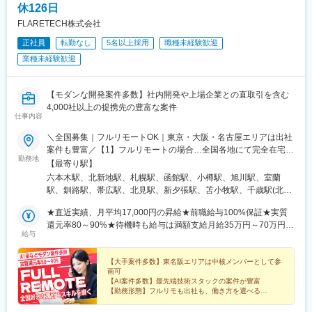
休126日
FLARETECH株式会社
正社員
転勤なし
5名以上採用
職種未経験歓迎
業種未経験歓迎
【モダンな開発案件多数】社内開発や上場企業との直取引を含む
4,000社以上の提携先の豊富な案件
仕事内容
＼全国募集｜フルリモートOK｜東京・大阪・名古屋エリアは出社
案件も豊富／【1】フルリモートの場合…全国各地にて完全在宅勤
勤務地
務が可能！強制的な出社日もありません。【2】出社の場合…本
【最寄り駅】
社、大阪支店、もしくは東京・大阪・名古屋エリアの各プロジェ
六本木駅、北新地駅、札幌駅、函館駅、小樽駅、旭川駅、室蘭
クト先※転居を伴う転勤はなし※プロジェクトは希望や適性を考慮
駅、釧路駅、帯広駅、北見駅、新夕張駅、苫小牧駅、千歳駅(北海
して決定！プロジェクトによって自社内勤務も可能◎※現在は
道)、青森駅、八戸駅、弘前駅、五所川原駅、盛岡駅、花巻駅、北
75.6%の社員がリモートワークにて勤務中！＜リモートワーク率
★直近実績、月平均17,000円の昇給★前職給与100%保証★実質
上駅、宮古駅、盛駅、久慈駅、仙台駅、石巻駅、杜せきのした
＞フルリモート64.0%、リモート×出社11.6%、フル出社
還元率80～90%★待機時も給与は満額支給月給35万円～70万円＋
駅、新田駅(宮城県)、多賀城駅、気仙沼駅、いわき駅、郡山駅(福
給与
24.4%――希望する働き方を選べます。北は北海道、南は沖縄ま
交通費など各種手当※想定年収：4,200,000円～10,560,000円※経
島県)、福島駅(福島県)、会津若松駅、須賀川駅、白河駅、喜多方
で全国47都道府県に社員が在籍。特に東京・大阪・名古屋エリア
験・能力等を考慮の上で決定します。※上記金額には、みなし残業
駅、秋田駅、横手駅、能代駅、湯沢駅、大久保駅(秋田県)、鷹ノ巣
では出社ベースの上流案件が豊富で、大手クライアント先に常駐
手当（50時間分・104,000円～212,000円）を含みます。超過分は
【大手案件多数】東名阪エリアは中核メンバーとして参
駅、山形駅、鶴岡駅、酒田駅、米沢駅、天童駅、さくらんぼ東根
画可
し、中核メンバーとして参画するチャンスも！クライアントと直
別途追加支給します。┗残業時間は月平均10時間、多い時でも20
駅、寒河江駅、新庄駅、水戸駅、つくば駅、日立駅、勝田駅、土
【AI案件多数】最先端技術スタックの案件が豊富
接やりとりしながら要件定義や設計から携わるため、上流工程や
時間程度と安定しております★単価連動型の給与体系ではないた
浦駅、古河駅、取手駅、下館駅、笹川駅、牛久駅、龍ケ崎市駅、
【勤務形態】フルリモも出社も、働き方を選べる
PM/PLを目指す方には出社ベースの案件が近道です。【本社】東
め、万が一待機になってもその間の給与は満額支給しています。
【前給保証】実質還元率80～90%＆月平均1.7万円の昇
守谷駅、水海道駅、宇都宮駅、小山駅、栃木駅、足利駅、佐野
給実績