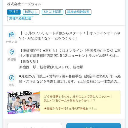
駅、工機前駅、佐貫駅、宇都宮駅東口駅、今市駅、中央前橋駅、
駅、立川駅、日本橋駅(東京都)、吉祥寺駅、多摩センター駅、青梅
株式会社ニーズウィル
西桐生駅、北朝霞駅、池ノ上駅、蓮沼駅、西葛西駅、牛田駅(東京
駅、国分寺駅、武蔵小金井駅、昭島駅、東京駅、国立駅、玉川上
都)、板橋区役所前駅、京王八王子駅、北品川駅、赤羽岩淵駅、新
正社員
転勤なし
5名以上採用
職種未経験歓迎
水駅、東久留米駅、船橋駅、松戸駅、市川駅、柏駅、五井駅、千
宿駅(東京メトロ)、東池袋駅、不動前駅、住吉駅(東京都)、布田
業種未経験歓迎
葉駅、流山おおたかの森駅、八千代台駅、習志野駅、浦安駅(千葉
駅、稲荷町駅(東京都)、立川北駅、三越前駅、二重橋前駅、桜街道
県)、愛宕駅(千葉県)、木更津駅、成田駅、我孫子駅、鎌ケ谷駅、
駅、京成船橋駅、京成千葉駅、北習志野駅、野田市駅、京成成田
印西牧の原駅、四街道駅、銚子駅、藤沢駅、横須賀駅、横浜駅、
駅、仲ノ町駅、逸見駅、新高島駅、京急川崎駅、北茅ケ崎駅、和
【3ヵ月のフルリモート研修からスタート！】オンラインゲームや
相模原駅、川崎駅、平塚駅、茅ケ崎駅、大和駅(神奈川県)、本厚木
田塚駅、入谷駅(神奈川県)、逗子・葉山駅、西松本駅、岩村田駅、
VR・AIなど様々なゲームをつくろう！
駅、小田原駅、鎌倉駅、秦野駅、座間駅、伊勢原駅、逗子駅、三
仕事内容
南豊科駅、上大月駅、志貴野中学校前駅、新魚津駅、北鉄金沢
崎口駅、長野駅、松本駅、上田駅、佐久平駅、飯田駅(長野県)、豊
駅、福井駅、新浜松駅、新静岡駅、新豊橋駅、近鉄名古屋駅、尾
科駅、中野松川駅、飯山駅、須坂駅、広丘駅、甲府駅、竜王駅、
【研修期間中】■本社もしくはオンライン（全国各地からOK）□本
張一宮駅、名鉄岐阜駅、名電各務原駅、新可児駅、ＪＲ河内永和
石和温泉駅、富士山駅、山梨市駅、都留市駅、韮崎駅、大月駅、
社／東京都新宿区西新宿1-5-12 ニューセントラルビル9F└各線
駅、大阪梅田駅(阪急線)、九条駅(京都府)、田中口駅、山陽姫路
勤務地
富山駅、越中中川駅、砺波駅、黒部駅、魚津駅、滑川駅、金沢
「新宿」駅より徒歩3分└都営大江戸線「新宿西口」駅より徒歩2
【最寄り駅】
駅、西宮駅、山陽明石駅、ハーバーランド駅、宝塚南口駅、新伊
駅、福井駅(福井県)、敦賀駅、浜松駅、静岡駅、富士駅、沼津駅、
分【研修終了後】■東京23区を中心とした全国各地のITプロジェク
新宿西口駅、新宿駅(東京メトロ)、新宿駅
丹駅、芦屋川駅、上栄町駅、新八日市駅、倉敷駅、岡山駅前駅、
磐田駅、藤枝駅、岡崎駅、豊橋駅、名古屋駅、刈谷市駅、名鉄一
ト先※勤務地は希望を考慮します。※転居を伴う転勤はありませ
電鉄出雲市駅、高知駅前駅、宮田町駅、高松築港駅、眉山ロープ
宮駅、三河安城駅、岐阜駅、各務ケ原駅、多治見駅、可児駅、四
ん。※すべて徒歩10分以内の駅チカオフィスです。※フルリモー
■月給25万円以上＋賞与年2回＋各種手当（想定年収350万円）※経
ウェイ山麓駅、西鉄福岡駅、鹿児島駅前駅、熊本駅前駅、長崎駅
日市駅、津駅、名張駅、布施駅、豊中駅、吹田駅(東海道本線)、梅
ト・在宅勤務はプロジェクトによって異なります。
験・スキルなどを考慮し決定します。※上記金額には一律支給の住
前駅、佐世保中央駅、神泉駅、岩本町駅、西早稲田駅、青井駅、
給与
田駅(地下鉄)、茨木駅、京都駅、宇治駅(奈良線)、亀岡駅、奈良
宅手当2万円を含みます。※残業代は全額支給※試用期間6ヵ月あり
高津駅(神奈川県)、大阪難波駅、四ツ橋駅、大阪阿部野橋駅、東別
駅、天理駅、和歌山駅、姫路駅、西宮駅(ＪＲ線)、尼崎駅(東海道
（期間中は月給23万円以上で、その他の待遇に変更なし）☆経験
院駅、丸の内駅(愛知県)、祇園駅(福岡県)、櫛田神社前駅、京阪山
本線)、明石駅、神戸駅(兵庫県)、宝塚駅、伊丹駅(阪急線)、芦屋駅
がある方は、現職・前職給与を考慮します。☆明確な評価制度あ
どうせ仕事するなら、好きなことで楽しんじゃおー！
科駅、本八幡駅(都営線)、東梅田駅、北１２条駅、松風町駅、広瀬
次にバズるゲームを作れちゃうかも！？
(東海道本線)、大津駅、草津駅(滋賀県)、彦根駅、八日市駅、倉敷
り。個人の頑張りに応じて評価します。【年収例】年収350万円
通駅、東宿郷駅、東北沢駅、京成関屋駅、新宿三丁目駅、都電雑
市駅、岡山駅、津山駅、広島駅、福山駅、呉駅、西条駅(広島県)、
（経験0年）年収450万円（経験1年）年収600万円（経験2年）
★基礎から学べる3ヵ月のIT研修あり！
司ケ谷駅、京成上野駅、立川南駅、茅場町駅、京橋駅(東京都)、東
尾道駅、下関駅、山口駅(山口県)、宇部駅、鳥取駅、米子駅、境港
★様々なゲーム開発やシステム開発で活躍できる！
海神駅、栄町駅(千葉県)、汐入駅、高島町駅、電鉄富山駅、広小路
駅、松江駅、出雲市駅、高知駅、古津賀駅、ＪＲ松山駅前駅、今
★年休125日で休みもしっかり取れて安心♪
駅(富山県)、七ツ屋駅、新福井駅、第一通り駅、日吉町駅、駅前
治駅、宇和島駅、高松駅(香川県)、丸亀駅、徳島駅、阿南駅、鳴門
駅、名鉄名古屋駅、河内永和駅、大阪梅田駅(阪神線)、東寺駅、阪
駅、久留米駅、小倉駅(福岡県)、大牟田駅、筑紫駅、天神駅、大分