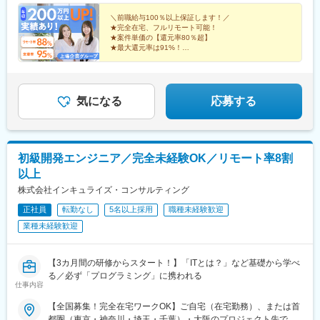
5F ┗ [最寄り駅]さっぽろ駅から徒歩8分
院駅、丸の内駅(愛知県)、祇園駅(福岡県)、櫛田神社前駅、京阪山
＼前職給与100％以上保証します！／
科駅、本八幡駅(都営線)、東梅田駅、北１２条駅、松風町駅、広瀬
★完全在宅、フルリモート可能！
通駅、東宿郷駅、東北沢駅、京成関屋駅、新宿三丁目駅、都電雑
★案件単価の【還元率80％超】
★最大還元率は91%！
司ケ谷駅、京成上野駅、立川南駅、茅場町駅、京橋駅(東京都)、東
★上場グループ20社に加え、取引先4000社以上の豊富
海神駅、栄町駅(千葉県)、汐入駅、高島町駅、電鉄富山駅、広小路
な案件から選択可能！
駅(富山県)、七ツ屋駅、新福井駅、第一通り駅、日吉町駅、駅前
★年間休日130日／平均残業月6.5h！
駅、名鉄名古屋駅、河内永和駅、大阪梅田駅(阪神線)、東寺駅、阪
気になる
応募する
神国道駅、西新町駅、高速神戸駅、芦屋駅(阪神線)、西川緑道公園
駅、猿猴橋町駅、高知橋駅、大手町駅(愛媛県)、天神南駅、桜島桟
橋通駅、二本木口駅、五島町駅、中佐世保駅、末広町駅(東京都)、
下落合駅、武蔵溝ノ口駅、なんば駅(南海線)、長堀橋駅、天王寺駅
前駅、栄駅(愛知県)、呉服町駅(福岡県)、四宮駅、京成八幡駅
初級開発エンジニア／完全未経験OK／リモート率8割
以上
株式会社インキュライズ・コンサルティング
正社員
転勤なし
5名以上採用
職種未経験歓迎
業種未経験歓迎
【3カ月間の研修からスタート！】「ITとは？」など基礎から学べ
る／必ず「プログラミング」に携われる
仕事内容
【全国募集！完全在宅ワークOK】ご自宅（在宅勤務）、または首
都圏（東京・神奈川・埼玉・千葉）・大阪のプロジェクト先での