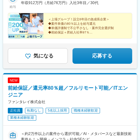
阪阿部野橋駅、東別院駅、丸の内駅(愛知県)、祇園駅(福岡県)、櫛
／大阪府大阪市西区新町1丁目6-23 四ツ橋大川ビル9階└大阪メト
年収912万円（月給76万円）入社3年目／30代
給与
田神社前駅、京阪山科駅、本八幡駅(都営線)、西大橋駅、北１２条
ロ四ツ橋線「四ツ橋駅」 徒歩2分└大阪メトロ御堂筋線「心斎橋
駅、松風町駅、広瀬通駅、東宿郷駅、東北沢駅、京成関屋駅、新
駅」 徒歩5分札幌支社／北海道札幌市中央区北一条西3-3 ばらと北
宿三丁目駅、都電雑司ケ谷駅、麻布十番駅、京成上野駅、立川南
一条ビル9階└地下鉄「大通」駅徒歩3分└地下鉄「さっぽろ」駅徒
＜上場グループ！設立6年目の急成長企業＞
◆案件単価の80％以上を給与還元
駅、茅場町駅、京橋駅(東京都)、東海神駅、栄町駅(千葉県)、汐入
歩5分└JR「札幌」駅徒歩7分名古屋支社／愛知県名古屋市西区名
◆単価評価制で不公平さなし・案件完全選択制
駅、高島町駅、電鉄富山駅、広小路駅(富山県)、七ツ屋駅、新福井
駅2-34-17 セントラル名古屋11階└「名古屋駅」徒歩8分博多支社
◆前給保証＋昇給入社率97％
駅、第一通り駅、日吉町駅、駅前駅、名鉄名古屋駅、河内永和
／福岡県福岡市中央区天神1-9-17 福岡天神フコク生命ビル15階
◆入社後年収290万円アップの実績あり
駅、大阪梅田駅(阪神線)、東寺駅、阪神国道駅、西新町駅、高速神
◆年休130日＆平均残業月7時間
└「天神駅」14番出口直結└「西鉄福岡駅」北口1より徒歩8分
◆負担になる社内業務なし
戸駅、芦屋駅(阪神線)、西川緑道公園駅、猿猴橋町駅、高知橋駅、
大手町駅(愛媛県)、天神南駅、桜島桟橋通駅、二本木口駅、五島町
気になる
応募する
駅、中佐世保駅、末広町駅(東京都)、下落合駅、武蔵溝ノ口駅、な
んば駅(南海線)、長堀橋駅、天王寺駅前駅、栄駅(愛知県)、呉服町
駅(福岡県)、四宮駅、京成八幡駅
NEW
前給保証／還元率80％超／フルリモート可能／ITエン
ジニア
ファンタレイ株式会社
正社員
転勤なし
5名以上採用
職種未経験歓迎
業種未経験歓迎
＜約2万件以上の案件から選択可能／AI・メタバースなど最新技術
案件も！＞開発・インフラ・社内SEなど