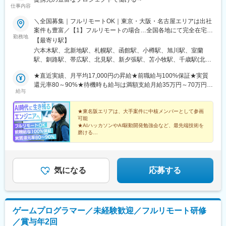
駅、小田原駅、鎌倉駅、秦野駅、座間駅、伊勢原駅、逗子駅、三
駅、福井駅、新浜松駅、新静岡駅、新豊橋駅、近鉄名古屋駅、尾
仕事内容
崎口駅、長野駅、松本駅、上田駅、佐久平駅、飯田駅(長野県)、豊
張一宮駅、名鉄岐阜駅、名電各務原駅、新可児駅、ＪＲ河内永和
科駅、中野松川駅、飯山駅、須坂駅、広丘駅、甲府駅、竜王駅、
＼全国募集｜フルリモートOK｜東京・大阪・名古屋エリアは出社
駅、大阪梅田駅(阪急線)、九条駅(京都府)、田中口駅、山陽姫路
石和温泉駅、富士山駅、山梨市駅、都留市駅、韮崎駅、大月駅、
案件も豊富／【1】フルリモートの場合…全国各地にて完全在宅勤
駅、西宮駅、山陽明石駅、ハーバーランド駅、宝塚南口駅、新伊
勤務地
富山駅、越中中川駅、砺波駅、黒部駅、魚津駅、滑川駅、金沢
務が可能！強制的な出社日もありません。【2】出社の場合…本
【最寄り駅】
丹駅、芦屋川駅、上栄町駅、新八日市駅、倉敷駅、岡山駅前駅、
駅、福井駅(福井県)、敦賀駅、浜松駅、静岡駅、富士駅、沼津駅、
社、大阪支店、もしくは東京・大阪・名古屋エリアの各プロジェ
電鉄出雲市駅、高知駅前駅、宮田町駅、高松築港駅、眉山ロープ
六本木駅、北新地駅、札幌駅、函館駅、小樽駅、旭川駅、室蘭
磐田駅、藤枝駅、岡崎駅、豊橋駅、名古屋駅、刈谷市駅、名鉄一
クト先※転居を伴う転勤はなし※プロジェクトは希望や適性を考慮
ウェイ山麓駅、西鉄福岡駅、鹿児島駅前駅、熊本駅前駅、長崎駅
駅、釧路駅、帯広駅、北見駅、新夕張駅、苫小牧駅、千歳駅(北海
宮駅、三河安城駅、岐阜駅、各務ケ原駅、多治見駅、可児駅、四
して決定！プロジェクトによって自社内勤務も可能◎※現在は
前駅、佐世保中央駅、神泉駅、岩本町駅、西早稲田駅、青井駅、
道)、青森駅、八戸駅、弘前駅、五所川原駅、盛岡駅、花巻駅、北
日市駅、津駅、名張駅、布施駅、豊中駅、吹田駅(東海道本線)、梅
75.6%の社員がリモートワークにて勤務中！＜リモートワーク率
★直近実績、月平均17,000円の昇給★前職給与100%保証★実質
高津駅(神奈川県)、大阪難波駅、四ツ橋駅、大阪阿部野橋駅、東別
上駅、宮古駅、盛駅、久慈駅、仙台駅、石巻駅、杜せきのした
田駅(地下鉄)、茨木駅、京都駅、宇治駅(奈良線)、亀岡駅、奈良
＞フルリモート64.0%、リモート×出社11.6%、フル出社
還元率80～90%★待機時も給与は満額支給月給35万円～70万円＋
院駅、丸の内駅(愛知県)、祇園駅(福岡県)、櫛田神社前駅、京阪山
駅、新田駅(宮城県)、多賀城駅、気仙沼駅、いわき駅、郡山駅(福
給与
駅、天理駅、和歌山駅、姫路駅、西宮駅(ＪＲ線)、尼崎駅(東海道
24.4%――希望する働き方を選べます。北は北海道、南は沖縄ま
交通費など各種手当※想定年収：4,200,000円～10,560,000円※経
科駅、本八幡駅(都営線)、東梅田駅、北１２条駅、松風町駅、広瀬
島県)、福島駅(福島県)、会津若松駅、須賀川駅、白河駅、喜多方
本線)、明石駅、神戸駅(兵庫県)、宝塚駅、伊丹駅(阪急線)、芦屋駅
で全国47都道府県に社員が在籍。特に東京・大阪・名古屋エリア
験・能力等を考慮の上で決定します。※上記金額には、みなし残業
通駅、東宿郷駅、東北沢駅、京成関屋駅、新宿三丁目駅、都電雑
駅、秋田駅、横手駅、能代駅、湯沢駅、大久保駅(秋田県)、鷹ノ巣
(東海道本線)、大津駅、草津駅(滋賀県)、彦根駅、八日市駅、倉敷
では出社ベースの上流案件が豊富で、大手クライアント先のDX推
手当（50時間分・104,000円～212,000円）を含みます。超過分は
★東名阪エリアは、大手案件に中核メンバーとして参画
司ケ谷駅、京成上野駅、立川南駅、茅場町駅、京橋駅(東京都)、東
駅、山形駅、鶴岡駅、酒田駅、米沢駅、天童駅、さくらんぼ東根
可能
市駅、岡山駅、津山駅、広島駅、福山駅、呉駅、西条駅(広島県)、
進の中核メンバーとして参画するチャンスも！クライアントと直
別途追加支給します。┗残業時間は月平均10時間、多い時でも20
海神駅、栄町駅(千葉県)、汐入駅、高島町駅、電鉄富山駅、広小路
駅、寒河江駅、新庄駅、水戸駅、つくば駅、日立駅、勝田駅、土
★AIハッカソンやAI駆動開発勉強会など、最先端技術を
尾道駅、下関駅、山口駅(山口県)、宇部駅、鳥取駅、米子駅、境港
接やりとりしながら要件定義や設計から携わるため、上流工程や
時間程度と安定しております★単価連動型の給与体系ではないた
駅(富山県)、七ツ屋駅、新福井駅、第一通り駅、日吉町駅、駅前
浦駅、古河駅、取手駅、下館駅、笹川駅、牛久駅、龍ケ崎市駅、
磨ける
駅、松江駅、出雲市駅、高知駅、古津賀駅、ＪＲ松山駅前駅、今
PM/PLを目指す方には出社ベースの案件が近道です。【本社】東
め、万が一待機になってもその間の給与は満額支給しています。
★フルリモートも出社も、働き方を選べる
駅、名鉄名古屋駅、河内永和駅、大阪梅田駅(阪神線)、東寺駅、阪
守谷駅、水海道駅、宇都宮駅、小山駅、栃木駅、足利駅、佐野
治駅、宇和島駅、高松駅(香川県)、丸亀駅、徳島駅、阿南駅、鳴門
★前職給与100%保証！実質還元率80～90%
京都港区西麻布3丁目21-20 霞町コーポB1【大阪支店】大阪府大
＜1年間の昇給事例をご紹介！＞・20代/フロントエンドエンジニ
神国道駅、西新町駅、高速神戸駅、芦屋駅(阪神線)、西川緑道公園
駅、那須塩原駅、鹿沼駅、真岡駅、下今市駅、西那須野駅、高崎
★平均年齢30歳／30代中心のフラットな組織
駅、久留米駅、小倉駅(福岡県)、大牟田駅、筑紫駅、天神駅、大分
阪市北区梅田1丁目2-2 大阪駅前第2ビル12-12
ア：月給274,000円→月給362,000円（＋88,000円/月）・20
駅、猿猴橋町駅、高知橋駅、大手町駅(愛媛県)、天神南駅、桜島桟
駅、前橋駅、太田駅(群馬県)、伊勢崎駅、桐生駅、館林駅、渋川
駅、別府駅(大分県)、中津駅(大分県)、宮崎駅、延岡駅、都城駅、
代/iOSエンジニア：月給237,000円→月給287,000円（＋50,000
橋通駅、二本木口駅、五島町駅、中佐世保駅、末広町駅(東京都)、
駅、川口駅、川越駅、所沢駅、越谷駅、草加駅、春日部駅、上尾
気になる
応募する
鹿児島駅、熊本駅、佐賀駅、長崎駅(長崎県)、佐世保駅、那覇空港
円/月）・20代/Androidエンジニア：月給316,000円→月給
下落合駅、武蔵溝ノ口駅、なんば駅(南海線)、長堀橋駅、天王寺駅
駅、熊谷駅、浦和駅、新座駅、狭山市駅、入間市駅、三郷駅(埼玉
駅(鉄道)、秋葉原駅、高田馬場駅、綾瀬駅、豊田駅、溝の口駅、な
374,000円（＋58,000円/月）・30代/PMO：月給340,000円→月給
前駅、栄駅(愛知県)、呉服町駅(福岡県)、四宮駅、京成八幡駅
県)、深谷駅、朝霞台駅、戸田駅(埼玉県)、ふじみ野駅、鴻巣駅、
んば駅(地下鉄)、心斎橋駅、天王寺駅、金山駅(愛知県)、伏見駅(愛
418,000円（＋78,000円/月）
坂戸駅(埼玉県)、八潮駅、志木駅、飯能駅、下北沢駅、練馬駅、蒲
知県)、博多駅、中洲川端駅、山科駅、久喜駅、本八幡駅(総武
田駅、葛西駅、北千住駅、荻窪駅、大山駅(東京都)、八王子駅、豊
ゲームプログラマー／未経験歓迎／フルリモート研修
線)、大宮駅(埼玉県)、下北駅、西梅田駅、さっぽろ駅、函館駅前
洲駅、亀有駅、品川駅、町田駅、赤羽駅、新宿駅、中野駅(東京
駅、津軽五所川原駅、田茂山駅、あおば通駅、曽根田駅、鷹巣
／賞与年2回
都)、池袋駅、目黒駅、錦糸町駅、渋谷駅、調布駅、上野駅、小平