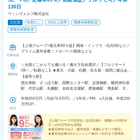
130日
ウィンヴォルブ株式会社
正社員
転勤なし
5名以上採用
職種未経験歓迎
業種未経験歓迎
【上場グループ×還元率80％超】開発・インフラ・社内SEなど／
プライム案件多数！メタバース開発なども
仕事内容
＼全国どこからでも働ける！働き方自由選択／【フルリモート
OK！／転勤なし】★東京・大阪・札幌・名古屋・福岡に拠点あり
勤務地
※希望を考慮し決定いたします。【本社】東京都渋谷区恵比寿南1-
【最寄り駅】
1-1 ヒューマックス恵比寿ビル8F【札幌】北海道札幌市中央区北4
恵比寿駅、さっぽろ駅、国際センター駅、淀屋橋駅、櫛田神社前
条西4-1-7 MMS札幌駅前ビル1F【名古屋】愛知県名古屋市中村区
駅、代官山駅、札幌駅、名鉄名古屋駅、肥後橋駅、博多駅、大通
名駅5-4-14 花車ビル北館1F【大阪】大阪府大阪市中央区淡路町3-
駅、近鉄名古屋駅、本町駅、祇園駅(福岡県)
5-13 創建御堂筋ビル2F【福岡】福岡県福岡市博多区博多駅前3-
年収850万円（月給70.8万円）／1年目／PM ※入社後、年収200
27-25 第二岡部ビル8F
万円UP
給与
年収750万円 （月給62.5万円）／2年目／SE ※入社後、年収200
万円UP
【上場グループの安定性／ほぼ全員が、前職から年収50
万～100万円UPを実現】
★還元率80％以上（案件内容・単価などすべて開示）
★案件決定権100％エンジニア★20～50代まで採用実績
あり★副業OK