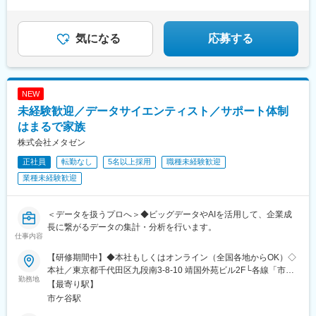
★定着率95％★原則定時退社★5～9連休あり
気になる
応募する
NEW
未経験歓迎／データサイエンティスト／サポート体制
はまるで家族
株式会社メタゼン
正社員
転勤なし
5名以上採用
職種未経験歓迎
業種未経験歓迎
＜データを扱うプロへ＞◆ビッグデータやAIを活用して、企業成
長に繋がるデータの集計・分析を行います。
仕事内容
【研修期間中】◆本社もしくはオンライン（全国各地からOK）◇
本社／東京都千代田区九段南3-8-10 靖国外苑ビル2F└各線「市ケ
勤務地
谷駅」より徒歩5分└各線「九段下駅」より徒歩9分【研修終了
【最寄り駅】
後】◆東京23区を中心とした全国各地のITプロジェクト先※勤務地
市ケ谷駅
は希望を考慮します。※転居を伴う転勤はありません。※すべて徒