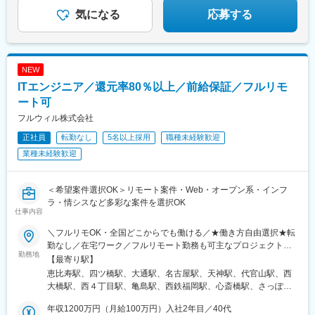
駅、筑紫駅、天神駅、大分駅、別府駅(大分県)、中津駅(大分県)、
気になる
応募する
宮崎駅、延岡駅、都城駅、鹿児島駅、熊本駅、佐賀駅、長崎駅(長
崎県)、佐世保駅、那覇空港駅(鉄道)、秋葉原駅、高田馬場駅、綾
瀬駅、豊田駅、溝の口駅、なんば駅(地下鉄)、心斎橋駅、天王寺
駅、金山駅(愛知県)、伏見駅(愛知県)、博多駅、中洲川端駅、山科
駅、久喜駅、本八幡駅(総武線)、大宮駅(埼玉県)、代官山駅、さっ
NEW
ぽろ駅、函館駅前駅、津軽五所川原駅、田茂山駅、あおば通駅、
ITエンジニア／還元率80％以上／前給保証／フルリモ
曽根田駅、鷹巣駅、工機前駅、佐貫駅、宇都宮駅東口駅、今市
ート可
駅、中央前橋駅、西桐生駅、北朝霞駅、池ノ上駅、蓮沼駅、西葛
西駅、牛田駅(東京都)、板橋区役所前駅、京王八王子駅、北品川
フルウィル株式会社
駅、赤羽岩淵駅、新宿駅(東京メトロ)、東池袋駅、不動前駅、住吉
正社員
転勤なし
5名以上採用
職種未経験歓迎
駅(東京都)、六本木一丁目駅、布田駅、稲荷町駅(東京都)、立川北
業種未経験歓迎
駅、三越前駅、二重橋前駅、桜街道駅、京成船橋駅、京成千葉
駅、北習志野駅、野田市駅、京成成田駅、仲ノ町駅、逸見駅、新
高島駅、京急川崎駅、北茅ケ崎駅、和田塚駅、入谷駅(神奈川県)、
＜希望案件選択OK＞リモート案件・Web・オープン系・インフ
逗子・葉山駅、西松本駅、岩村田駅、南豊科駅、上大月駅、志貴
ラ・情シスなど多彩な案件を選択OK
野中学校前駅、新魚津駅、北鉄金沢駅、福井駅、新浜松駅、新静
仕事内容
岡駅、新豊橋駅、近鉄名古屋駅、尾張一宮駅、名鉄岐阜駅、名電
各務原駅、新可児駅、ＪＲ河内永和駅、大阪梅田駅(阪急線)、九条
＼フルリモOK・全国どこからでも働ける／★働き方自由選択★転
駅(京都府)、田中口駅、山陽姫路駅、西宮駅、山陽明石駅、ハーバ
勤なし／在宅ワーク／フルリモート勤務も可主なプロジェクト先
勤務地
ーランド駅、宝塚南口駅、新伊丹駅、芦屋川駅、上栄町駅、新八
関東・関西・北海道・愛知・福岡のプロジェクト先◎U/Iターン歓
【最寄り駅】
日市駅、倉敷駅、岡山駅前駅、電鉄出雲市駅、高知駅前駅、宮田
迎！ ※ご自身のご希望や居住地を考慮し、決定します。 ※転居
恵比寿駅、四ツ橋駅、大通駅、名古屋駅、天神駅、代官山駅、西
町駅、高松築港駅、眉山ロープウェイ山麓駅、西鉄福岡駅、鹿児
を伴う転勤はありません。◎自動車通勤可能な案件もあり本社／
大橋駅、西４丁目駅、亀島駅、西鉄福岡駅、心斎橋駅、さっぽろ
島駅前駅、熊本駅前駅、長崎駅前駅、佐世保中央駅、神泉駅、岩
東京都渋谷区恵比寿4-3-14 恵比寿SSビル2階└JR各線「恵比寿
駅、近鉄名古屋駅、天神南駅
本町駅、西早稲田駅、青井駅、高津駅(神奈川県)、大阪難波駅、大
駅」徒歩1分└東京メトロ日比谷線「恵比寿駅」徒歩3分大阪支社
年収1200万円（月給100万円）入社2年目／40代