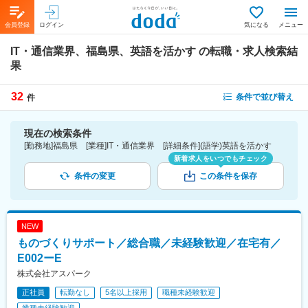
会員登録
ログイン
気になる
メニュー
IT・通信業界、福島県、英語を活かす
の転職・求人検索結
果
32
条件で並び替え
件
現在の検索条件
[勤務地]福島県 [業種]IT・通信業界 [詳細条件](語学)英語を活かす
新着求人をいつでもチェック
条件の変更
この条件を保存
NEW
ものづくりサポート／総合職／未経験歓迎／在宅有／
E002ーE
株式会社アスパーク
正社員
転勤なし
5名以上採用
職種未経験歓迎