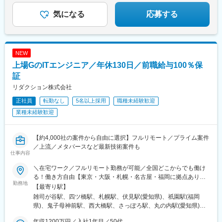
気になる
応募する
NEW
上場GのITエンジニア／年休130日／前職給与100％保
証
リダクション株式会社
正社員
転勤なし
5名以上採用
職種未経験歓迎
業種未経験歓迎
【約4,000社の案件から自由に選択】フルリモート／プライム案件
／上流／メタバースなど最新技術案件も
仕事内容
＼在宅ワーク／フルリモート勤務が可能／全国どこからでも働け
る！働き方自由【東京・大阪・札幌・名古屋・福岡に拠点あり】
勤務地
★在宅ワークOK！／希望を考慮し決定／転居を伴う転勤なし★海
【最寄り駅】
外出張ありの案件もあります■本社：東京都豊島区高田2丁目17-
雑司が谷駅、四ツ橋駅、札幌駅、伏見駅(愛知県)、祇園駅(福岡
22 目白中野ビル 5階■大阪：大阪市西区新町1-6-23 四ツ橋大川ビ
県)、鬼子母神前駅、西大橋駅、さっぽろ駅、丸の内駅(愛知県)、
ル9F■札幌：北海道札幌市北区北7条西4-1-1 トーカン札幌第一キ
博多駅、学習院下駅、心斎橋駅、北１２条駅
ャステール■名古屋：愛知県名古屋市中区栄2-2-1 広小路伏見中駒
年収1200万円／入社1年目／50代