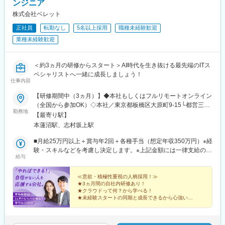
野駅、小平駅、立川駅、日本橋駅(東京都)、吉祥寺駅、多摩センタ
ンジニア
ー駅、青梅駅、国分寺駅、武蔵小金井駅、昭島駅、東京駅、国立
株式会社ベレット
駅、玉川上水駅、東久留米駅、船橋駅、松戸駅、市川駅、柏駅、
正社員
転勤なし
5名以上採用
職種未経験歓迎
五井駅、千葉駅、流山おおたかの森駅、八千代台駅、習志野駅、
浦安駅(千葉県)、愛宕駅(千葉県)、木更津駅、成田駅、我孫子駅、
業種未経験歓迎
鎌ケ谷駅、印西牧の原駅、四街道駅、銚子駅、藤沢駅、横須賀
駅、横浜駅、相模原駅、川崎駅、平塚駅、茅ケ崎駅、大和駅(神奈
川県)、本厚木駅、小田原駅、鎌倉駅、秦野駅、座間駅、伊勢原
＜約3ヵ月の研修からスタート＞AI時代を生き抜ける最先端のITス
駅、逗子駅、三崎口駅、長野駅、松本駅、上田駅、佐久平駅、飯
ペシャリストへ一緒に成長しましょう！
仕事内容
田駅(長野県)、豊科駅、中野松川駅、飯山駅、須坂駅、広丘駅、甲
府駅、竜王駅、石和温泉駅、富士山駅、山梨市駅、都留市駅、韮
【研修期間中（3ヵ月）】◆本社もしくはフルリモートオンライン
崎駅、大月駅、富山駅、越中中川駅、砺波駅、黒部駅、魚津駅、
（全国から参加OK）◇本社／東京都板橋区大原町9-15└都営三田
滑川駅、金沢駅、福井駅(福井県)、敦賀駅、浜松駅、静岡駅、富士
勤務地
線「本蓮沼駅」より徒歩4分└都営三田線「志村坂上駅」より徒歩
【最寄り駅】
駅、沼津駅、磐田駅、藤枝駅、岡崎駅、豊橋駅、名古屋駅、刈谷
9分【研修終了後】◆東京23区を中心とした全国各地のITプロジェ
本蓮沼駅、志村坂上駅
市駅、名鉄一宮駅、三河安城駅、岐阜駅、各務ケ原駅、多治見
クト先※勤務地は希望を考慮します。※転居を伴う転勤はありませ
駅、可児駅、四日市駅、津駅、名張駅、布施駅、豊中駅、吹田駅
ん。※すべて徒歩10分以内の駅チカオフィスです。※フルリモー
■月給25万円以上＋賞与年2回＋各種手当（想定年収350万円）※経
(東海道本線)、梅田駅(地下鉄)、茨木駅、京都駅、宇治駅(奈良
ト・在宅勤務・リモートワークはプロジェクトによって異なりま
験・スキルなどを考慮し決定します。※上記金額には一律支給の住
線)、亀岡駅、奈良駅、天理駅、和歌山駅、姫路駅、西宮駅(ＪＲ
給与
す。
宅手当2万円を含みます。※残業代は全額支給※試用期間6ヵ月あり
線)、尼崎駅(東海道本線)、明石駅、神戸駅(兵庫県)、宝塚駅、伊丹
（期間中は月給23万円以上で、その他の待遇に変更なし）☆経験
駅(阪急線)、芦屋駅(東海道本線)、大津駅、草津駅(滋賀県)、彦根
がある方は、現職・前職給与を考慮します。☆明確な評価制度あ
≪意欲・積極性重視の人柄採用！≫
駅、八日市駅、倉敷市駅、岡山駅、津山駅、広島駅、福山駅、呉
★3ヵ月間の自社内研修あり！
り。個人の頑張りに応じて評価します。【年収例】年収450万円
駅、西条駅(広島県)、尾道駅、下関駅、山口駅(山口県)、宇部駅、
★クラウドって何？から学べる！
（経験2年入社）年収750万円（経験3年入社）年収950万円（経験
★未経験スタートの同期と成長できるから心強い！
鳥取駅、米子駅、境港駅、松江駅、出雲市駅、高知駅、古津賀
5年入社）
★研修後は最先端プロジェクトで活躍！
駅、ＪＲ松山駅前駅、今治駅、宇和島駅、高松駅(香川県)、丸亀
★成長は昇給・昇格で評価！
駅、徳島駅、阿南駅、鳴門駅、久留米駅、小倉駅(福岡県)、大牟田
★土日祝休み、年休125日、残業少なめ♪