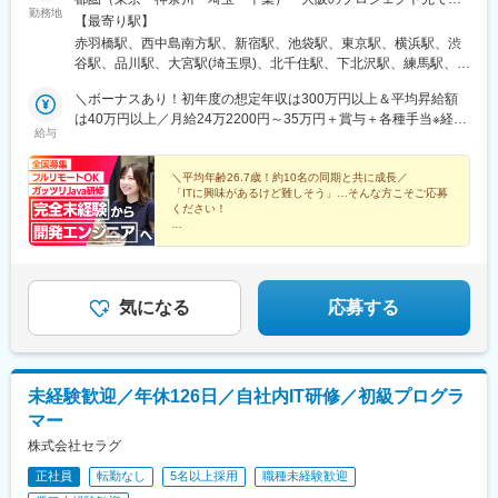
勤務地
勤務となります。※転居を伴う転勤はなし。※現在、案件の8割以
【最寄り駅】
上がリモートワークでの対応になります。※勤務環境は、お客様に
赤羽橋駅、西中島南方駅、新宿駅、池袋駅、東京駅、横浜駅、渋
より異なります。※フルリモートの場合は通勤不要。【本社】東京
谷駅、品川駅、大宮駅(埼玉県)、北千住駅、下北沢駅、練馬駅、蒲
都港区三田1-3-33 三田ネクサスビル7F【大阪営業所】大阪府大阪
田駅、葛西駅、荻窪駅、大山駅(東京都)、八王子駅、豊洲駅、亀有
市淀川区西中島6-2-3 チサンマンション第七新大阪1022号室
＼ボーナスあり！初年度の想定年収は300万円以上＆平均昇給額
駅、西日暮里駅、町田駅、赤羽駅、中野駅(東京都)、目黒駅、錦糸
は40万円以上／月給24万2200円～35万円＋賞与＋各種手当※経
町駅、調布駅、上野駅、小平駅、立川駅、日本橋駅(東京都)、吉祥
給与
験・年齢・能力等を考慮し決定いたします。※上記金額には固定残
寺駅、多摩センター駅、青梅駅、国分寺駅、武蔵小金井駅、昭島
業代（月30時間分、46,000円～69,375円）が含まれます。超過分
駅、国立駅、玉川上水駅、東久留米駅、豊田駅、藤沢駅、横須賀
については別途支給されます。※試用期間中（3ヶ月）は契約社員
＼平均年齢26.7歳！約10名の同期と共に成長／
駅、相模原駅、川崎駅、平塚駅、茅ケ崎駅、大和駅(神奈川県)、海
「ITに興味があるけど難しそう」…そんな方こそご応募
で、月給18.5万円＋諸手当になります。（試用期間中は残業が発
老名駅(相模線)、本厚木駅、小田原駅、鎌倉駅、秦野駅、座間駅、
ください！
生しません。その他の待遇に変更はありません。）■■自分の市場
伊勢原駅、逗子駅、三崎口駅、船橋駅、松戸駅、市川駅、柏駅、
価値が上がる■■定量評価×定性評価の明確な基準での評価制度を
★履歴書不要！人柄や意欲を重視
五井駅、千葉駅、流山おおたかの森駅、八千代台駅、習志野駅、
★研修期間中は他業務なし
設けており、自分の目標達成度合いや仕事に対しての姿勢が給与
浦安駅(千葉県)、愛宕駅(千葉県)、木更津駅、成田駅、我孫子駅、
★全国募集！好きな場所からフルリモート可能
にも反映されるようになっています。そのため、平均昇給額は40
鎌ケ谷駅、印西牧の原駅、四街道駅、新津田沼駅、銚子駅、川口
★年休125日＆残業月10h程度
万円以上！130万円以上昇給する人もいます！＜年収例＞■年収
駅、川越駅、所沢駅、飯能駅、越谷駅、草加駅、春日部駅、上尾
気になる
応募する
380万円（27歳、SE未経験／入社3年目）■年収550万円（27歳、
駅、和光市駅、熊谷駅、新座駅、狭山市駅、入間市駅、三郷駅(埼
SE経験者／入社1年目）■年収800万円（29歳、コンサル未経験／
玉県)、深谷駅、朝霞台駅、戸田駅(埼玉県)、ふじみ野駅、鴻巣
入社2年目）
駅、坂戸駅(埼玉県)、八潮駅、志木駅、久喜駅、札幌駅、函館駅、
小樽駅、旭川駅、室蘭駅、釧路駅、帯広駅、北見駅、新夕張駅、
未経験歓迎／年休126日／自社内IT研修／初級プログラ
苫小牧駅、千歳駅(北海道)、青森駅、八戸駅、弘前駅、下北駅、五
マー
所川原駅、盛岡駅、花巻駅、北上駅、宮古駅、盛駅、久慈駅、仙
台駅、石巻駅、杜せきのした駅、新田駅(宮城県)、くりこま高原
株式会社セラグ
駅、多賀城駅、気仙沼駅、いわき駅、郡山駅(福島県)、福島駅(福
正社員
転勤なし
5名以上採用
職種未経験歓迎
島県)、会津若松駅、須賀川駅、白河駅、喜多方駅、秋田駅、横手