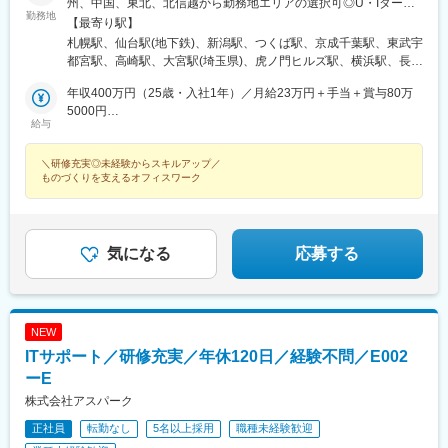
州、中国、東北、北信越から勤務地エリアの選択可◎U・Iターン
駅、久屋大通駅、平沼橋駅、国道駅、蒔田駅、赤羽岩淵駅、セン
勤務地
も歓迎！（引越し代全額負担・家賃95％補助など制度完備）■関
【最寄り駅】
ター北駅、勾当台公園駅、本笠寺駅、自由ケ丘駅(愛知県)、出島
西エリア（大阪、京都、兵庫、奈良、和歌山、滋賀）■関東エリア
札幌駅、仙台駅(地下鉄)、新潟駅、つくば駅、京成千葉駅、東武宇
駅、北１２条駅、あおば通駅、新千葉駅、神谷町駅、新高島駅、
（東京、神奈川、千葉、埼玉、栃木、茨城、群馬など）■東海エリ
都宮駅、高崎駅、大宮駅(埼玉県)、虎ノ門ヒルズ駅、横浜駅、長野
日吉町駅、新浜松駅、名鉄名古屋駅、梅田駅(地下鉄)、富山駅、京
ア（愛知、三重、岐阜、静岡）■九州エリア（福岡、熊本など）■
駅、静岡駅、浜松駅、名古屋駅、北鉄金沢駅、大阪梅田駅(阪急
都河原町駅、三ノ宮駅、西川緑道公園駅、銀山町駅、西鉄福岡
中国エリア（広島、岡山、愛媛など）■東北エリア（宮城、福島な
年収400万円（25歳・入社1年）／月給23万円＋手当＋賞与80万
線)、インテック本社前駅、烏丸駅、三宮駅(神戸新交通)、山陽姫
駅、西辛島町駅、市民広場駅、三滝駅、舟入本町駅、花田口駅、
ど）■北信越エリア（石川、福井、富山、新潟、長野など）のプロ
5000円
路駅、岡山駅、八丁堀駅(広島県)、高松駅(香川県)、天神駅、花畑
麻布十番駅、大国町駅、桃山御陵前駅、野田駅(阪神線)、肥後橋
給与
ジェクト先◎プロジェクトによってリモートワークもOK（フルリ
年収520万円（27歳・入社5年）／月給30万円＋手当＋賞与100万
町駅、中埠頭駅、湊川公園駅、西神中央駅、荒本駅、布施駅、妹
駅、北浜駅(大阪府)、伏見駅(愛知県)、西横浜駅、龍谷富山高校
モート案件あり）◎転居を伴う転勤は、基本的には本人が希望す
5000円
尾駅、水島駅、通津駅、福山駅、岩国駅、可部駅、横川駅(広島
前、五島町駅
＼研修充実◎未経験からスキルアップ／
る場合以外ありません※受動喫煙防止対策：オフィス内全面禁煙
県)、東広島駅、山西駅、本町六丁目駅、金川駅、東野駅(京都
ものづくりを支えるオフィスワーク
府)、東山・おかでんミュージアム駅、衣山駅、山麓駅(皿倉山)、
堺筋本町駅、鷹野橋駅、堺駅、比治山下駅、広域公園前駅、横川
一丁目駅、錦糸町駅、検見川浜駅、本町駅、津守駅、中野東駅、
中津駅(大阪府・阪急線)、今出川駅、五条駅(京都市営)、桜島駅、
気になる
応募する
六本木駅、伊予大洲駅、福駅、芦原橋駅、桃山駅、野田阪神駅、
東比恵駅、渡辺橋駅、淀屋橋駅、鶴崎駅、西小倉駅、二島駅、今
池駅(福岡県)、上鳥羽口駅、竹下駅、小森江駅、甘木駅(西鉄線)、
広畑駅、住ノ江駅、江波駅、八本松駅、矢場町駅、大船駅、新羽
駅、油田駅、五井駅、門出駅、洛西口駅、小舞子駅、黒川駅(愛知
NEW
県)、丸の内駅(愛知県)、戸部駅、鶴見小野駅、三ツ沢下町駅、山
ITサポート／研修充実／年休120日／経験不問／E002
手駅、井土ケ谷駅、上永谷駅、和田町駅、鶴ケ峰駅、戸塚駅、赤
ーE
羽駅、峰駅、陸前落合駅、センター南駅、北四番丁駅、稲永駅、
株式会社アスパーク
岡本駅(栃木県)、笠寺駅、村井駅、茅野駅、本山駅(愛知県)、さが
み野駅、小俣駅(栃木県)、新前橋駅、群馬藤岡駅、本庄駅、垂井
正社員
転勤なし
5名以上採用
職種未経験歓迎
駅、徳山駅、周防下郷駅、道ノ尾駅、大波止駅、喜々津駅、国母