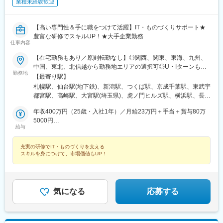
業種未経験歓迎
駅、松江駅、伊賀屋駅、弥生が丘駅、宮崎駅、南鹿児島駅、さっ
ぽろ駅、青葉通一番町駅、千葉駅、虎ノ門駅、神奈川駅、市役所
前駅(長野県)、新静岡駅、第一通り駅、近鉄名古屋駅、金沢駅、中
【高い専門性＆手に職をつけて活躍】IT・ものづくりサポート★
崎町駅、オークスカナルパークホテル富山前、四条駅(京都市営)、
豊富な研修でスキルUP！★大手企業勤務
神戸三宮駅(阪神)、姫路駅、岡山駅前駅、胡町駅、高松築港駅、天
仕事内容
神南駅、辛島町駅、南公園駅、湊川駅、小路駅、常盤駅(岡山県)、
【在宅勤務もあり／原則転勤なし】◎関西、関東、東海、九州、
横川駅、谷町四丁目駅、舟入幸町駅、大小路駅、亀戸駅、中津駅
中国、東北、北信越から勤務地エリアの選択可◎U・Iターンも歓
(地下鉄)、六本木一丁目駅、ＪＲ難波駅、観月橋駅、海老江駅、中
勤務地
迎！（引越し代全額負担・家賃95％補助など制度完備）■関西エ
之島駅、なにわ橋駅、甘木駅(甘木鉄道線)、住之江公園駅、上前津
【最寄り駅】
リア（大阪、京都、兵庫、奈良、和歌山、滋賀）■関東エリア（東
駅、久屋大通駅、平沼橋駅、国道駅、蒔田駅、赤羽岩淵駅、セン
札幌駅、仙台駅(地下鉄)、新潟駅、つくば駅、京成千葉駅、東武宇
京、神奈川、千葉、埼玉、栃木、茨城、群馬など）■東海エリア
ター北駅、勾当台公園駅、本笠寺駅、自由ケ丘駅(愛知県)、出島
都宮駅、高崎駅、大宮駅(埼玉県)、虎ノ門ヒルズ駅、横浜駅、長野
（愛知、三重、岐阜、静岡）■九州エリア（福岡、熊本など）■中
駅、北１２条駅、あおば通駅、新千葉駅、神谷町駅、新高島駅、
駅、静岡駅、浜松駅、名古屋駅、北鉄金沢駅、大阪梅田駅(阪急
国エリア（広島、岡山、愛媛など）■東北エリア（宮城、福島な
年収400万円（25歳・入社1年）／月給23万円＋手当＋賞与80万
日吉町駅、新浜松駅、名鉄名古屋駅、梅田駅(地下鉄)、富山駅、京
線)、インテック本社前駅、烏丸駅、三宮駅(神戸新交通)、山陽姫
ど）■北信越エリア（石川、福井、富山、新潟、長野など）のプロ
5000円
都河原町駅、三ノ宮駅、西川緑道公園駅、銀山町駅、西鉄福岡
路駅、岡山駅、八丁堀駅(広島県)、高松駅(香川県)、天神駅、花畑
給与
ジェクト先◎プロジェクトによってリモートワークもOK（フルリ
年収520万円（27歳・入社5年）／月給30万円＋手当＋賞与100万
駅、西辛島町駅、市民広場駅、三滝駅、舟入本町駅、花田口駅、
町駅、中埠頭駅、湊川公園駅、西神中央駅、荒本駅、布施駅、妹
モート案件あり）◎転居を伴う転勤は、基本的には本人が希望す
5000円
麻布十番駅、大国町駅、桃山御陵前駅、野田駅(阪神線)、肥後橋
尾駅、水島駅、通津駅、福山駅、岩国駅、可部駅、横川駅(広島
充実の研修でIT・ものづくりを支える
る場合以外ありません※受動喫煙防止対策：オフィス内全面禁煙
駅、北浜駅(大阪府)、伏見駅(愛知県)、西横浜駅、龍谷富山高校
県)、東広島駅、山西駅、本町六丁目駅、金川駅、東野駅(京都
スキルを身につけて、市場価値もUP！
前、五島町駅
府)、東山・おかでんミュージアム駅、衣山駅、山麓駅(皿倉山)、
堺筋本町駅、鷹野橋駅、堺駅、比治山下駅、広域公園前駅、横川
一丁目駅、錦糸町駅、検見川浜駅、本町駅、津守駅、中野東駅、
中津駅(大阪府・阪急線)、今出川駅、五条駅(京都市営)、桜島駅、
気になる
応募する
六本木駅、伊予大洲駅、福駅、芦原橋駅、桃山駅、野田阪神駅、
東比恵駅、渡辺橋駅、淀屋橋駅、鶴崎駅、西小倉駅、二島駅、今
池駅(福岡県)、上鳥羽口駅、竹下駅、小森江駅、甘木駅(西鉄線)、
広畑駅、住ノ江駅、江波駅、八本松駅、矢場町駅、大船駅、新羽