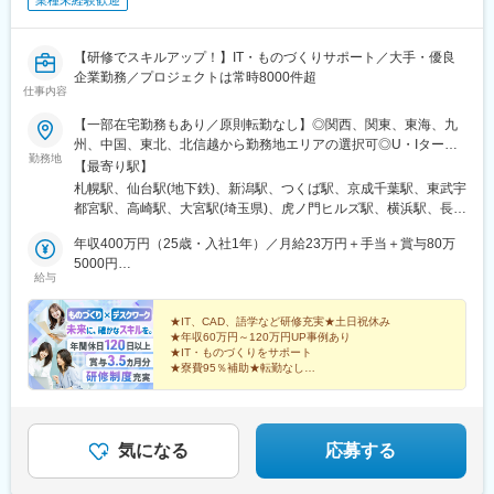
業種未経験歓迎
【研修でスキルアップ！】IT・ものづくりサポート／大手・優良
企業勤務／プロジェクトは常時8000件超
仕事内容
【一部在宅勤務もあり／原則転勤なし】◎関西、関東、東海、九
州、中国、東北、北信越から勤務地エリアの選択可◎U・Iターン
勤務地
も歓迎！（引越し代全額負担・家賃95％補助など制度完備）■関
【最寄り駅】
西エリア（大阪、京都、兵庫、奈良、和歌山、滋賀）■関東エリア
札幌駅、仙台駅(地下鉄)、新潟駅、つくば駅、京成千葉駅、東武宇
（東京、神奈川、千葉、埼玉、栃木、茨城、群馬など）■東海エリ
都宮駅、高崎駅、大宮駅(埼玉県)、虎ノ門ヒルズ駅、横浜駅、長野
ア（愛知、三重、岐阜、静岡）■九州エリア（福岡、熊本など）■
駅、静岡駅、浜松駅、名古屋駅、北鉄金沢駅、大阪梅田駅(阪急
中国エリア（広島、岡山、愛媛など）■東北エリア（宮城、福島な
年収400万円（25歳・入社1年）／月給23万円＋手当＋賞与80万
線)、インテック本社前駅、烏丸駅、三宮駅(神戸新交通)、山陽姫
ど）■北信越エリア（石川、福井、富山、新潟、長野など）のプロ
5000円
路駅、岡山駅、八丁堀駅(広島県)、高松駅(香川県)、天神駅、花畑
給与
ジェクト先◎プロジェクトによってリモートワークもOK（フルリ
年収520万円（27歳・入社5年）／月給30万円＋手当＋賞与100万
町駅、中埠頭駅、湊川公園駅、西神中央駅、荒本駅、布施駅、妹
モート案件あり）◎転居を伴う転勤は、基本的には本人が希望す
5000円
尾駅、水島駅、通津駅、福山駅、岩国駅、可部駅、横川駅(広島
る場合以外ありません※受動喫煙防止対策：オフィス内全面禁煙
★IT、CAD、語学など研修充実★土日祝休み
県)、東広島駅、山西駅、本町六丁目駅、金川駅、東野駅(京都
★年収60万円～120万円UP事例あり
府)、東山・おかでんミュージアム駅、衣山駅、山麓駅(皿倉山)、
★IT・ものづくりをサポート
堺筋本町駅、鷹野橋駅、堺駅、比治山下駅、広域公園前駅、横川
★寮費95％補助★転勤なし
★大手企業中心に常時8000件以上のプロジェクト
一丁目駅、錦糸町駅、検見川浜駅、本町駅、津守駅、中野東駅、
「スキルを身につけたい」あなたにピッタリの環境で
中津駅(大阪府・阪急線)、今出川駅、五条駅(京都市営)、桜島駅、
す！
六本木駅、伊予大洲駅、福駅、芦原橋駅、桃山駅、野田阪神駅、
東比恵駅、渡辺橋駅、淀屋橋駅、鶴崎駅、西小倉駅、二島駅、今
気になる
応募する
池駅(福岡県)、上鳥羽口駅、竹下駅、小森江駅、甘木駅(西鉄線)、
広畑駅、住ノ江駅、江波駅、八本松駅、矢場町駅、大船駅、新羽