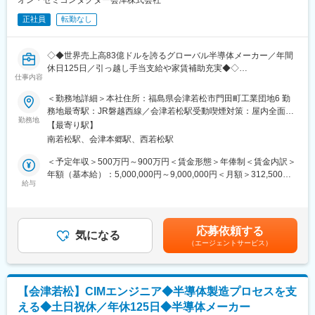
オン・セミコンダクター会津株式会社
品の生産が可能な点も強みです。現在も海外拠点を増やし続けて
計）のメンテナンス業務サポート
グローバルな顧客のニーズにも十分応えうる体制を築いておりま
正社員
転勤なし
・USSOX及び日本基準の会計監査への対応（担当分野）
す。
【その他】
・主要顧客はキヤノン・京セラ・クラリオン・日産自動車一次受
・経理関連プロジェクトへの参加
け企業等、大手関連企業との取引実績がございます。
◇◆世界売上高83億ドルを誇るグローバル半導体メーカー／年間
・「お祝い金制度」が充実しており、入社祝い金や結婚・出産祝
休日125日／引っ越し手当支給や家賃補助充実◆◇
■フレキシブルな働き方：
い金に加え、お子様の入学祝い金が大学院入学まで都度支給され
仕事内容
在宅勤務(月４回まで可)やフレックス制度を組合わせて柔軟な働き
ます。
■募集背景：
＜勤務地詳細＞本社住所：福島県会津若松市門田町工業団地6 勤
方が可能です。12月決算のため期末は多少忙しくなりますが、年
現在AI関連を中心としたパワーデバイスの旺盛な需要を背景に、
務地最寄駅：JR磐越西線／会津若松駅受動喫煙対策：屋内全面禁
間の月平均残業は10時間に満たない程度です。
更なる工場生産性の向上が急務となっています。
勤務地
煙変更の範囲：会社の定める事業所
【最寄り駅】
変更の範囲：会社の定める業務
デバイス技術／プロセスインテグレーションエンジニアとして、
■当社特徴：
南若松駅、会津本郷駅、西若松駅
新規テクノロジーの立ち上げ、新製品開発から、既存量産品の歩
世界的に有名なオーディオブランド「DENON(デノン)」や
留まり／品質改善、プロセス条件の最適化、コスト削減、トラブ
＜予定年収＞500万円～900万円＜賃金形態＞年俸制＜賃金内訳＞
「Marantz(マランツ)」などをまとめる会社として、誕生したグロ
ル対応等、幅広い業務に対応できる人材を募集しております。
年額（基本給）：5,000,000円～9,000,000円＜月額＞312,500円
ーバル音響機器メーカーです。日本とアメリカ、両方にルーツを
給与
～562,500円（16分割）＜昇給有無＞有＜残業手当＞有＜給与補
持つこの会社は、「いい音を、もっと多くの人に届けたい」とい
■業務内容：
足＞※給与詳細は、経験や能力に応じて決定します。■記載の年収
う想いから始まりました。
半導体前工程（8inch wafer FAB）において、デバイスエンジニア
は月給基本給および夏冬の季節賞与の合計金額（16分割）。時間
2025年9月より、世界最大級の総合電機・半導体メーカー
リング／プロセスインテグレーションのスキルを基に、Analog IC
外労働給や業績に応じたインセンティブは別途支給。賃金はあく
「Samsungグループ」傘下で、世界最大級の音響・インフォテイ
応募依頼する
テクノロジーの技術オーナーとして、新製品開発、量産品の管理
気になる
までも目安の金額であり、選考を通じて上下する可能性がありま
ンメント機器メーカーのHARMAN International社の一員となり、
（エージェントサービス）
／改善、等を行います。
す。月給(月額)は固定手当を含めた表記です。
HARMANが持つブランド群が補強され、よりビジネスチャンスが
広がっております。Samsungグループ・HARMANのグローバル
■業務詳細：
な経営基盤やネットワークを活かし、グローバルな環境で様々な
・新技術／新製品の開発、移管プロジェクトの遂行／リード
挑戦ができる環境を残しつつ、安定した事業運営を行っていま
【会津若松】CIMエンジニア◆半導体製造プロセスを支
・新製品開発から量産において、工程設計／プロセス最適化を通
す。
える◆土日祝休／年休125日◆半導体メーカー
した、品質／歩留まりの改善