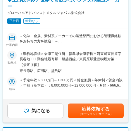
ジックおよびディスクリート製品といった幅広いポートフォリオ
ー
を持っている外資系半導体メーカーです。アプリケーションの提
供先も幅広く、自動車、航空宇宙、医療、通信、コンシューマ、
グローバルアドバンストメタルジャパン株式会社
コンピューティングといった幅広い事業領域を持っています。特
正社員
転勤なし
に自動車向けにおいては、売上の27％を占めており、当社の得意
分野となっております。
～化学、金属、素材系メーカーでの製造部門における管理職経験
変更の範囲：会社の定める業務
をお持ちの方を歓迎！～
仕事内容
□■生成AI、スマートフォンや5G通信等に不可欠な希少金属「タン
タル粉末」／グローバルリーディングカンパニー■□
＜勤務地詳細＞会津工場住所：福島県会津若松市河東町東長原字
長谷地111 勤務地最寄駅：磐越西線／東長原駅受動喫煙対策：敷
■タンタルとは：
勤務地
地内喫煙可能場所あり変更の範囲：会社の定める事業所
【最寄り駅】
非常に優れた耐食性、高い融点、そして優れた蓄電能力を持つレ
東長原駅、広田駅、堂島駅
アメタル（希少金属）です。
スマートフォンなどの電子機器に不可欠な素材であるほか医療用
＜予定年収＞800万円～1,200万円＜賃金形態＞年俸制＜賃金内訳
インプラントや航空宇宙部品など
＞年額（基本給）：8,000,000円～12,000,000円＜月額＞666,666
極限環境が求められる分野で広く活用されています。
給与
円～1,000,000円（12分割）＜昇給有無＞有＜残業手当＞有＜給
与補足＞■昇給：年1回※会社・個人の業績に応じて昇給を実施す
■業務内容：
る場合あり※経験やスキルを考慮して決定※会社業績などに応じて
生産部長候補として、製造工程の管理などをご担当いただきま
特別ボーナス追加支給の可能性あり賃金はあくまでも目安の金額
応募依頼する
す。
気になる
であり、選考を通じて上下する可能性があります。月給(月額)は固
（エージェントサービス）
入社後は、数年かけて当社の製造工程の全体像を把握して頂きま
定手当を含めた表記です。
す。
入社後は試用期間中に現場研修を通じて工程の概要を理解すると
ころからスタートして頂きます。