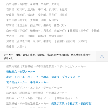
西白河郡（西郷村、泉崎村、中島村、矢吹町）
石川郡（石川町、玉川村、平田村、浅川町、古殿町）
伊達郡（新地町、飯舘村、桑折町、国見町、川俣町）
東白川郡（棚倉町、矢祭町、塙町、鮫川村）
耶麻郡（北塩原村、西会津町、磐梯町、猪苗代町）
南会津郡（下郷町、檜枝岐村、只見町、南会津町）
田村郡（三春町、小野町）
大沼郡（三島町、金山町、昭和村、会津美里町）
河沼郡（会津坂下町、湯川村、柳津町）
岩瀬郡（鏡石町、天栄村）
安達郡（大玉村）
メーカー（機械・電気）業界、福島県、英語を活かすの転職・求人情報を業種で
絞り込む
産業用装置（工作機械・半導体製造装置・ロボットなど）メーカー
機械部品・金型メーカー
家電・モバイル・ネットワーク機器・複写機・プリンタメーカー
電子部品メーカー
半導体メーカー
アミューズメント・エンタメ・ゲームメーカー
精密機器・計測機器・光学機器・分析機器メーカー
自動車・バイク（四輪・二輪）メーカー
自動車部品メーカー
建設機械・その他輸送機器メーカー
受託加工業（各種加工・表面処理）