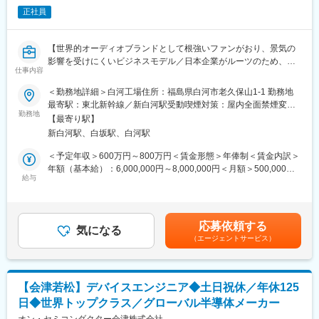
正社員
■働きやすい環境
・お子様がいて働いている方がほとんどです。育休取得制度もあ
【世界的オーディオブランドとして根強いファンがおり、景気の
り、ライフイベントへの理解ある組織です
影響を受けにくいビジネスモデル／日本企業がルーツのため、日
仕事内容
本ベースの落ち着いたメーカー文化が残っており、社内はカジュ
■福利厚生の魅力
アルでフラットな雰囲気の組織で風通しが良く、平均勤続年数19
「お祝い金制度」が充実しており、ライフイベントをしっかりサ
＜勤務地詳細＞白河工場住所：福島県白河市老久保山1-1 勤務地
年で定着率の良さが特徴】
ポートします。
最寄駅：東北新幹線／新白河駅受動喫煙対策：屋内全面禁煙変更
・入社祝い金
勤務地
の範囲：会社の定める事業所
【最寄り駅】
■業務概要：
・結婚・出産祝い金
新白河駅、白坂駅、白河駅
主に単体・連結の会計及び部門費予算管理、ロイヤリティーの計
・お子様の入学祝い金（大学院入学まで都度支給）
算・支払い及び管理にかかわる業務を幅広くお任せします。適切
社員とそのご家族の人生の節目を大切にする、温かみのある制度
＜予定年収＞600万円～800万円＜賃金形態＞年俸制＜賃金内訳＞
な会計伝票の起票及び内部統制プロセスを日々遂行し月次、年次
が整っています。
年額（基本給）：6,000,000円～8,000,000円＜月額＞500,000円
の試算表の管理に関するサポートを中心にお願いいたします。
給与
～666,666円（12分割）＜昇給有無＞有＜残業手当＞有＜給与補
■本ポジションのやりがい：
足＞※上記年収は基本給＋業績連動インセンティブを想定していま
■業務詳細：
裁量が大きく遣り甲斐のある職務内容です。お客様はTier1の自動
す※昇給：年1回 賃金はあくまでも目安の金額であり、選考を通じ
【管理会計】
車部品メーカーとなっており、自動車は人の命に係わる重みのあ
て上下する可能性があります。月給(月額)は固定手当を含めた表記
応募依頼する
・部門費予算作成及び予実管理業務
るポジションであるため、品質基準において求められるレベルは
気になる
です。
（エージェントサービス）
【ロイヤリティー管理業務】
大変高いです。
・契約先へのロイヤリティー計算・報告書作成及び支払業務
・ロイヤリティー監査対応
■会社・求人の魅力：
【財務会計】
・当社は半世紀を超えてる長い歴史を持ち、金型設計から金属加
【会津若松】デバイスエンジニア◆土日祝休／年休125
・単体月次・年次決算に関する仕訳伝票の起票（担当分野）及び
工、メッキ処理まで、一貫した部品加工が提案可能です。さら
日◆世界トップクラス／グローバル半導体メーカー
試算表の管理等のサポート
に、300tのプレス機を海外にも導入していることから、大きな部
・SAP（単体会計）及び親会社法目目的の会計システム（連結会