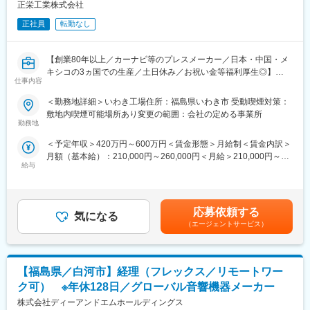
■当社の魅力：
正栄工業株式会社
パワー半導体とセンシング技術に強みを持ち、標準コンポーネン
正社員
転勤なし
トからSoCまで、カスタム、パワーマネジメント、信号管理、ロ
ジックおよびディスクリート製品といった幅広いポートフォリオ
を持っている、外資系半導体メーカーです。アプリケーションの
【創業80年以上／カーナビ等のプレスメーカー／日本・中国・メ
提供先も幅広く、自動車、航空宇宙、医療、通信コンシューマ、
キシコの3ヵ国での生産／土日休み／お祝い金等福利厚生◎】
コンピューティングと、幅広い事業領域を持っています。特に自
仕事内容
動車向けにおいては、売上の27％を占めており、当社の得意分野
■採用背景
＜勤務地詳細＞いわき工場住所：福島県いわき市 受動喫煙対策：
となっております。
当社の業績は安定しており、今後もさらなる成長が見込まれてい
敷地内喫煙可能場所あり変更の範囲：会社の定める事業所
ます。事業拡大に伴い、生産体制の強化および安定した供給体制
勤務地
変更の範囲：会社の定める業務
の構築を目的として、生産管理職の新たなメンバーを募集するこ
＜予定年収＞420万円～600万円＜賃金形態＞月給制＜賃金内訳＞
ととなりました。
月額（基本給）：210,000円～260,000円＜月給＞210,000円～
給与
260,000円＜昇給有無＞有＜残業手当＞有＜給与補足＞■賞与：年
■業務内容：
2回(7月・12月 今年度：計4.5か月分)■決算賞与（今年度：１か
（1）生産管理体制の構築・改善（現状分析、課題抽出、対策立
月分）賃金はあくまでも目安の金額であり、選考を通じて上下す
案）
る可能性があります。月給(月額)は固定手当を含めた表記です。
（2）生産計画の立案および進捗管理
応募依頼する
気になる
（3）納期調整・関係部署（設計／製造／営業）との連携
（エージェントサービス）
（4）顧客折衝（納期や仕様に関する調整等）
■組織構成
【福島県／白河市】経理（フレックス／リモートワー
現在、80名程度のメンバーが在籍しております。
コツコツと日々の業務を遂行しつつも、少しの違和感があれば相
ク可） ※年休128日／グローバル音響機器メーカー
談するなどコミュニケーションをとり協力し合いながら取り組ん
株式会社ディーアンドエムホールディングス
でいます。