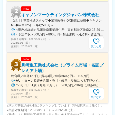
い金に加え、お子様の入学祝い金が大学院入学まで都度支給され
ます。
New
キヤノンマーケティングジャパン株式会社
■会社・求人の魅力：
【品川】事業推進スタッフ◆業務改善やDX推進に挑戦◆キヤノン
・当社は半世紀を超えてる長い歴史を持ち、金型設計から金属加
MJ◆年休125日・年収500万～
工、メッキ処理まで、一貫した部品加工が提案可能です。さら
＜勤務地詳細＞品川港南事業所住所：東京都港区港南2-13-29 キヤノン港南ビル勤務地最寄駅：JR線／品川駅受動喫煙対策：屋内全面禁煙変更の範囲：会社の定める事業所（リモートワーク含む）
に、300tのプレス機を海外にも導入していることから、大きな部
＜予定年収＞500万円～800万円＜賃金形態＞月給制＜賃金内訳＞月額（基本給）：280,000円～450,000円＜月給＞280,000円～450,000円＜昇給有無＞有＜残業手当＞有＜給与補足＞※経験・スキル・年齢等を考慮の上、当社規定により決定します。■業績昇給：年1回（4月）■賞与：年2回（6月・12月）賃金はあくまでも目安の金額であり、選考を通じて上下する可能性があります。月給(月額)は固定手当を含めた表記です。
品の生産が可能な点も強みです。現在も海外拠点を増やし続けて
掲載予定期間：
グローバルな顧客のニーズにも十分応えうる体制を築いておりま
2026/8/3（月）
〜
2026/11/1（日）
す。
気になる
更新日：
2026/8/3（月）
New
変更の範囲：会社の定める業務
川崎重工業株式会社（プライム市場・名証プ
レミア上場）
総合職／年休127日／賞与4回／年収560万円～1100万円
★U・Iターン歓迎★兵庫・香川・岐阜・愛知にある下記いずれかの事業所・神戸工場／兵庫県神戸市中央区・西神工場／兵庫県神戸市西区・西神戸工場／兵庫県神戸市西区・明石工場／兵庫県明石市・播磨工場／兵庫県加古郡・岐阜工場／岐阜県各務原市・名古屋第一工場／愛知県弥富市・名古屋第二工場／愛知県海部郡・坂出工場／香川県坂出市・神戸本社／兵庫県神戸市中央区・東京本社／東京都港区 など※受動喫煙対策実施
750万円／31歳（月給38万円） 960万円／36歳（月給48万円）
掲載予定期間：
2026/7/6（月）
〜
2026/10/4（日）
気になる
更新日：
2026/8/7（金）
※求人応募数の多い順にランキングしています（非公開求人は除く）。
※集計対象期間：2026/8/2（日）～2026/8/8（土）
※事情により掲載終了予定日よりも前に求人募集が終了していることもご