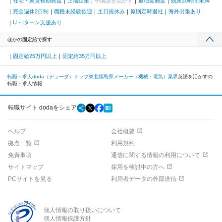
社宅・家賃補助制度
上場企業
中国語を活かす
退職金制度
残業20時間未満
完全週休2日制
職種未経験歓迎
土日祝休み
原則定時退社
海外出張あり
U・Iターン支援あり
ほかの固定給で探す
固定給25万円以上
固定給35万円以上
転職・求人doda（デューダ）トップ
東北
福島県
メーカー（機械・電気）業界
英語を活かすの
転職・求人情報
転職サイト dodaをシェア
ヘルプ
会社概要
拠点一覧
利用規約
免責事項
通信に関する情報の利用について
サイトマップ
採用を検討中の方へ
PCサイトを見る
利用者データの外部送信
個人情報の取り扱いについて
個人情報保護方針