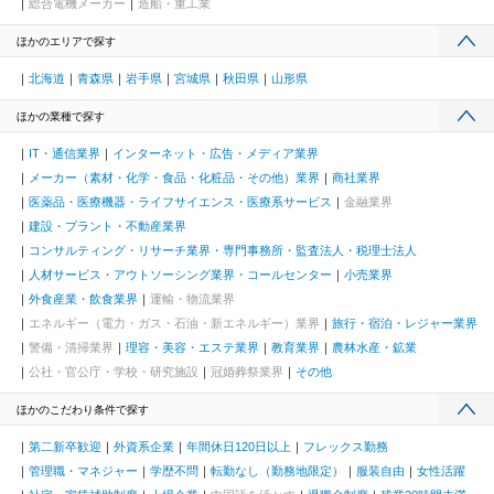
総合電機メーカー
造船・重工業
ほかのエリアで探す
北海道
青森県
岩手県
宮城県
秋田県
山形県
ほかの業種で探す
IT・通信業界
インターネット・広告・メディア業界
メーカー（素材・化学・食品・化粧品・その他）業界
商社業界
医薬品・医療機器・ライフサイエンス・医療系サービス
金融業界
建設・プラント・不動産業界
コンサルティング・リサーチ業界・専門事務所・監査法人・税理士法人
人材サービス・アウトソーシング業界・コールセンター
小売業界
外食産業・飲食業界
運輸・物流業界
エネルギー（電力・ガス・石油・新エネルギー）業界
旅行・宿泊・レジャー業界
警備・清掃業界
理容・美容・エステ業界
教育業界
農林水産・鉱業
公社・官公庁・学校・研究施設
冠婚葬祭業界
その他
ほかのこだわり条件で探す
第二新卒歓迎
外資系企業
年間休日120日以上
フレックス勤務
管理職・マネジャー
学歴不問
転勤なし（勤務地限定）
服装自由
女性活躍