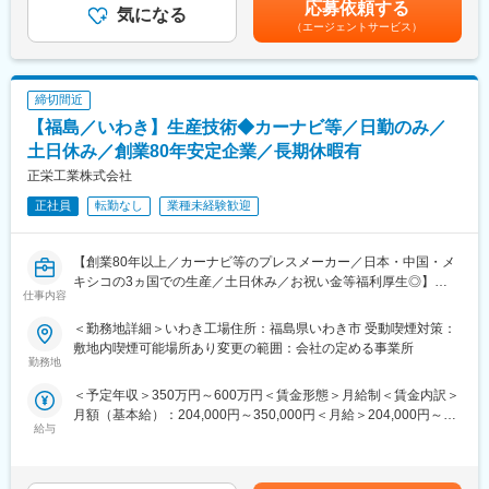
応募依頼する
・スコープ3カテゴリ4のGHG排出量の削減
気になる
り、選考を通じて上下する可能性があります。月給(月額)は固定手
（エージェントサービス）
当を含めた表記です。
■魅力：
・物流業界で経験されたスペシャリストの方が製造メーカーに活
躍の場を移し、自らのスキルと経験を活かして輝ける職場です
締切間近
・海外勤務を経験できる機会もあり、個人の成長にも期待できま
【福島／いわき】生産技術◆カーナビ等／日勤のみ／
す。
土日休み／創業80年安定企業／長期休暇有
■配属先について：
正栄工業株式会社
・20～60代の幅広い年代が在籍し、風通しが良く、コミュニケー
正社員
転勤なし
業種未経験歓迎
ションが活発な職場です
・強いチームワークで目標達成、やりきる部署になります。
【創業80年以上／カーナビ等のプレスメーカー／日本・中国・メ
■福利厚生面：
キシコの3ヵ国での生産／土日休み／お祝い金等福利厚生◎】
・独身寮／社宅制度（約1万円/月）／社宅家賃補助制度／入社に
仕事内容
伴う引っ越し手当会社負担（住宅関連制度にて社内規定あり）
■採用背景
・24時間（週）までリモートワーク可／フレックスタイム制度有
＜勤務地詳細＞いわき工場住所：福島県いわき市 受動喫煙対策：
当社は安定した受注を背景に業績が堅調に推移しており、今後も
／平均月残業は12.6H
敷地内喫煙可能場所あり変更の範囲：会社の定める事業所
さらなる事業拡大を見込んでいます。それに伴い、生産ラインの
勤務地
・仕事と子育て／介護の両立支援制度充実／育児休業復帰率
高度化・効率化を推進するため、生産技術部門の体制強化として
100％（23年度時点）／平均勤続年数17.7年
＜予定年収＞350万円～600万円＜賃金形態＞月給制＜賃金内訳＞
新たなメンバーを募集いたします。
月額（基本給）：204,000円～350,000円＜月給＞204,000円～
■企業説明：
給与
350,000円＜昇給有無＞有＜残業手当＞有＜給与補足＞■賞与：年
■業務内容：
東証プライム上場の大手総合電子部品グローバルメーカーで、
2回(7月・12月 今年度：計4.5か月分)■決算賞与（今年度：１か
生産技術職として、製造現場の改善・効率化を中心に幅広い業務
2025年度の売上高は1兆円を突破、安定した経営基盤を保有して
月分）賃金はあくまでも目安の金額であり、選考を通じて上下す
をお任せします。
います。