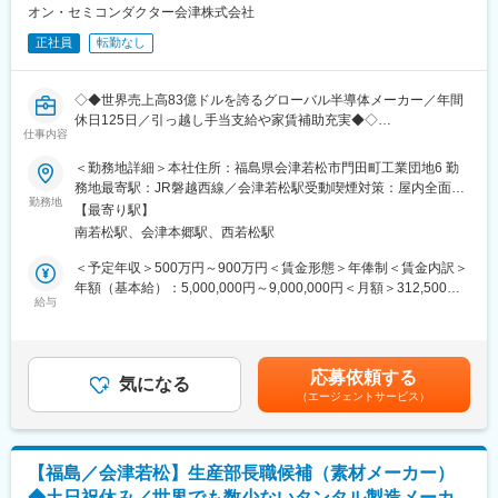
・既存量産品の継続的な品質／歩留まり／信頼性の改善に基づ
オン・セミコンダクター会津株式会社
変更の範囲：会社の定める業務
く、テクノロジー堅牢化、コスト削減、生産性改善
正社員
転勤なし
・量産品の製造条件管理（Control Plan, FMEA, SPC）
・トラブルの原因究明と、リスク管理に基づく対策実施、再発防
止（8D、FTA、なぜなぜ、Risk Assessment、etc）
◇◆世界売上高83億ドルを誇るグローバル半導体メーカー／年間
休日125日／引っ越し手当支給や家賃補助充実◆◇
■当社の魅力：
仕事内容
パワー半導体とセンシング技術に強みを持ち、標準コンポーネン
■業務内容：
＜勤務地詳細＞本社住所：福島県会津若松市門田町工業団地6 勤
トからSoCまで、カスタム、パワーマネジメント、信号管理、ロ
CIMエンジニアは、半導体製造プロセスを支えるコンピュータシ
務地最寄駅：JR磐越西線／会津若松駅受動喫煙対策：屋内全面禁
ジックおよびディスクリート製品といった幅広いポートフォリオ
ステムの統合、開発、および保守を担当します。本職務は、
勤務地
煙変更の範囲：会社の定める事業所
を持っている外資系半導体メーカーです。アプリケーションの提
【最寄り駅】
MES（製造実行システム）や装置自動化ソリューションといった
供先も幅広く、自動車、航空宇宙、医療、通信、コンシューマ、
南若松駅、会津本郷駅、西若松駅
製造システムを活用し、工場の効率化、自動化、およびデータ活
コンピューティングといった幅広い事業領域を持っています。特
用の向上に注力するものです。
＜予定年収＞500万円～900万円＜賃金形態＞年俸制＜賃金内訳＞
に自動車向けにおいては、売上の27％を占めており、当社の得意
年額（基本給）：5,000,000円～9,000,000円＜月額＞312,500円
分野となっております。
■業務詳細：
給与
～562,500円（16分割）＜昇給有無＞有＜残業手当＞有＜給与補
・半導体製造プロセスの自動化およびシステム統合
足＞※給与詳細は、経験や能力に応じて決定します。■記載の年収
変更の範囲：会社の定める業務
・MES（PROMIS）システムのサポートおよび機能強化
は月給基本給および夏冬の季節賞与の合計金額（16分割）。時間
・装置自動化システムの開発および保守
外労働給や業績に応じたインセンティブは別途支給。賃金はあく
応募依頼する
・生産システムのデータ統合およびリアルタイム監視
気になる
までも目安の金額であり、選考を通じて上下する可能性がありま
（エージェントサービス）
・グローバルITチームおよびエンジニアリングチームとの連携
す。月給(月額)は固定手当を含めた表記です。
■当社の魅力：
パワー半導体とセンシング技術に強みを持ち、標準コンポーネン
【福島／会津若松】生産部長職候補（素材メーカー）
トからSoCまで、カスタム、パワーマネジメント、信号管理、ロ
◆土日祝休み／世界でも数少ないタンタル製造メーカ