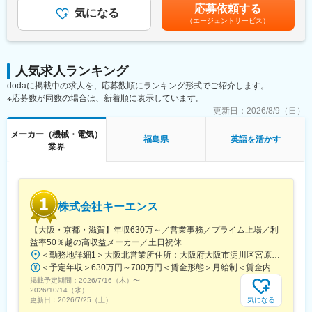
る可能性があります。月給(月額)は固定手当を含めた表記です。
（1）生産設備・工程の設計および改善
応募依頼する
主要な市場は国内以外にも、米州／欧州／中国／ASEAN／インド
気になる
（現状分析、課題抽出、改善提案・実行）
など拡大しており、車載／民生／産業機器など多岐にわたる製品
（エージェントサービス）
（2）新規設備の導入・立ち上げ、既存設備の改良・保全
を保有し、幅広い業界と取引を行っています。また、従業員の方
（レイアウト設計、仕様検討、立ち上げ対応など）
が働きやすい環境づくりにも尽力しています。社内公募制度を活
（3）生産性向上・品質改善に向けた取り組み
用して自分のキャリアを自由に選択できる環境が整っています。
（工程改善、省人化、自動化の推進）
人気求人ランキング
（4）関連部署（設計・製造・品質・営業）との連携
変更の範囲：会社の定める業務
dodaに掲載中の求人を、応募数順にランキング形式でご紹介します。
および現場への技術支援
※応募数が同数の場合は、新着順に表示しています。
更新日：
2026/8/9（日）
■組織構成
現在、2名程度のメンバーが在籍しております。
メーカー（機械・電気）
福島県
英語を活かす
コツコツと日々の業務を遂行しつつも、少しの違和感があれば相
業界
談するなどコミュニケーションをとり協力し合いながら取り組ん
でいます。
■働きやすい環境
株式会社キーエンス
・お子様がいて働いている方がほとんどです。育休取得制度もあ
り、ライフイベントへの理解ある組織です
【大阪・京都・滋賀】年収630万～／営業事務／プライム上場／利
益率50％越の高収益メーカー／土日祝休
■福利厚生の魅力
＜勤務地詳細1＞大阪北営業所住所：大阪府大阪市淀川区宮原3-5-36 新大阪トラストタワー勤務地最寄駅：新大阪駅受動喫煙対策：敷地内喫煙可能場所あり＜勤務地詳細2＞京都営業所住所：京都府京都市下京区四条通室町東入函谷鉾町101 アーバンネット四条烏丸ビル受動喫煙対策：屋内全面禁煙＜勤務地詳細3＞滋賀営業所住所：滋賀県大津市中央2-2-6 受動喫煙対策：屋内全面禁煙変更の範囲：会社の定める事業所
「お祝い金制度」が充実しており、ライフイベントをしっかりサ
＜予定年収＞630万円～700万円＜賃金形態＞月給制＜賃金内訳＞月額（基本給）：279,000円～281,000円＜月給＞279,000円～281,000円＜昇給有無＞有＜残業手当＞有＜給与補足＞上記は入社初年度の想定年収です。※月給の金額とは別で、残業代、業績賞与支給有り※賞与：年4回、昇給：年1～2回※経験・能力等を考慮の上、同社規定により待遇を決定します※年収は会社業績によって変動することがあります賃金はあくまでも目安の金額であり、選考を通じて上下する可能性があります。月給(月額)は固定手当を含めた表記です。
ポートします。
掲載予定期間：
・入社祝い金
2026/7/16（木）
〜
2026/10/14（水）
・結婚・出産祝い金
気になる
更新日：
2026/7/25（土）
・「お祝い金制度」が充実しており、入社祝い金や結婚・出産祝