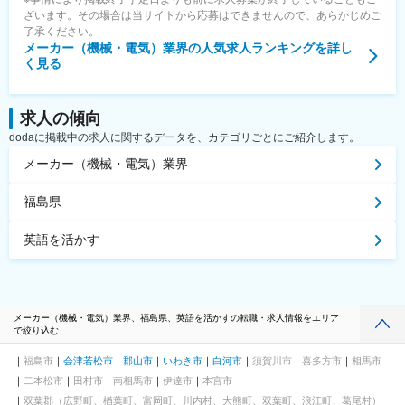
ざいます。その場合は当サイトから応募はできませんので、あらかじめご
了承ください。
メーカー（機械・電気）業界
の人気求人ランキングを詳し
く見る
求人の傾向
dodaに掲載中の求人に関するデータを、カテゴリごとにご紹介します。
メーカー（機械・電気）業界
福島県
英語を活かす
メーカー（機械・電気）業界、福島県、英語を活かすの転職・求人情報をエリア
で絞り込む
福島市
会津若松市
郡山市
いわき市
白河市
須賀川市
喜多方市
相馬市
二本松市
田村市
南相馬市
伊達市
本宮市
双葉郡（広野町、楢葉町、富岡町、川内村、大熊町、双葉町、浪江町、葛尾村）