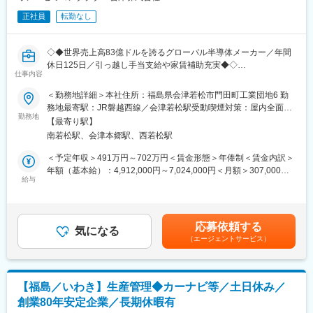
正社員
転勤なし
◇◆世界売上高83億ドルを誇るグローバル半導体メーカー／年間
休日125日／引っ越し手当支給や家賃補助充実◆◇
仕事内容
■仕事内容：
＜勤務地詳細＞本社住所：福島県会津若松市門田町工業団地6 勤
CVDプロセスエンジニアリングおよび装置エンジニアリング業務
務地最寄駅：JR磐越西線／会津若松駅受動喫煙対策：屋内全面禁
をお任せします。
勤務地
煙変更の範囲：会社の定める事業所
【最寄り駅】
南若松駅、会津本郷駅、西若松駅
■業務内容：
◇歩留まり向上および品質向上
＜予定年収＞491万円～702万円＜賃金形態＞年俸制＜賃金内訳＞
◇コスト削減およびサイクルタイム短縮のためのプロセス改善
年額（基本給）：4,912,000円～7,024,000円＜月額＞307,000円
◇安定生産のためのプロセスロバスト性向上
給与
～439,000円（16分割）＜昇給有無＞有＜残業手当＞有＜給与補
◇装置稼働率向上
足＞※給与詳細は、前職の年収・給与に応じて決定します。■記載
◇装置能力向上（スループット向上、各種プロセス対応範囲の拡
の年収は月額基本給および夏冬の季節賞与の合計金額。時間外労
大など）
働給や業績に応じたインセンティブは別途支給。賃金はあくまで
応募依頼する
◇装置保守コスト改善
気になる
も目安の金額であり、選考を通じて上下する可能性があります。
（エージェントサービス）
生産能力拡張、新技術開発、ライン歩留まり向上など、様々なプ
月給(月額)は固定手当を含めた表記です。
ロジェクト
マネジメント。将来の成長に向けた工場戦略策定を支援し、エン
ジニアとし
【福島／いわき】生産管理◆カーナビ等／土日休み／
てステークホルダーへの提案を行います。
創業80年安定企業／長期休暇有