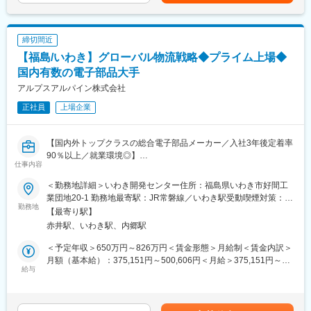
月給(月額)は固定手当を含めた表記です。
マネジメント。将来の成長に向けた工場戦略策定を支援し、エン
■福利厚生
ジニアとし
入社祝い金あり
てステークホルダーへの提案を行います。
締切間近
研修制度・スキルアップ支援
【福島/いわき】グローバル物流戦略◆プライム上場◆
新工場稼働予定のためキャリアチャンス多数
■当社の魅力：
各種手当・社会保険完備
パワー半導体とセンシング技術に強みを持ち、標準コンポーネン
国内有数の電子部品大手
トからSoCまで、カスタム、パワーマネジメント、信号管理、ロ
アルプスアルパイン株式会社
■会社・求人の魅力：
ジックおよびディスクリート製品といった幅広いポートフォリオ
・当社は創業80年の長い歴史を持ち、金型設計から金属加工、メ
正社員
上場企業
を持っている、外資系半導体メーカーです。アプリケーションの
ッキ処理まで、一貫した部品加工が提案可能な点が強みとなって
提供先も幅広く、自動車、航空宇宙、医療、通信コンシューマ、
おります現在も海外拠点を増やし続けてグローバルな顧客のニー
コンピューティングと、幅広い事業領域を持っています。特に自
【国内外トップクラスの総合電子部品メーカー／入社3年後定着率
ズにも十分応えうる体制を築いております。
動車向けにおいては、売上の27％を占めており、当社の得意分野
90％以上／就業環境◎】
・主要顧客はキヤノン・京セラ・クラリオン・日産自動車一次受
となっております。
仕事内容
け企業等、大手関連企業との取引実績がございます。
■業務内容：
・「お祝い金制度」が充実しており、入社祝い金や結婚・出産祝
変更の範囲：会社の定める業務
＜勤務地詳細＞いわき開発センター住所：福島県いわき市好間工
・最適かつ強靭なサプライチェーン構築に向けたグローバルな物
い金に加え、お子様の入学祝い金が大学院入学まで都度支給され
業団地20-1 勤務地最寄駅：JR常磐線／いわき駅受動喫煙対策：屋
流戦略の企画を担当いただきます。
ます。
勤務地
内全面禁煙変更の範囲：会社の定める事業所（リモートワーク含
【最寄り駅】
・船社／フォワーダーからの最適サービスを引き出し、グローバ
む）
赤井駅、いわき駅、内郷駅
ル海上／航空運賃の入札対応を担当いただきます。
変更の範囲：会社の定める業務
＜予定年収＞650万円～826万円＜賃金形態＞月給制＜賃金内訳＞
■組織ミッション：
月額（基本給）：375,151円～500,606円＜月給＞375,151円～
・グローバル物流戦略（関税回避、輸送ルート開拓、環境対応）
給与
500,606円＜昇給有無＞有＜残業手当＞有＜給与補足＞※経験・ス
の企画実行
キル・能力・前給を考慮の上、優遇します。■賞与：年2回（6
・グローバル海上／航空運賃の入札
月・12月）※2025年度実績：年間4.95か月■昇給：年1回（3月）
・物流／包装の改善
※2026年度実績：平均17,000円賃金はあくまでも目安の金額であ