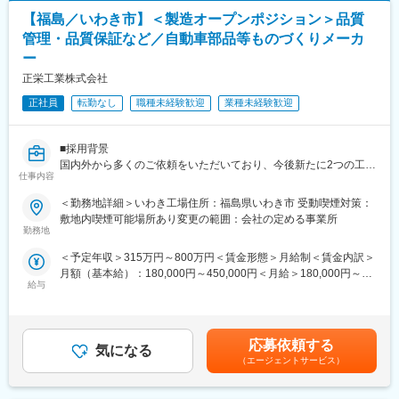
現代のスマートフォンの小型化に不可欠で、タンタルがなければ
ープITとの調整、ユーザーサポート
約50年前の技術水準に戻るほど重要です。
【福島／いわき市】＜製造オープンポジション＞品質
・入社後すぐにお任せする仕事：郡山工場における製造設備及び
管理・品質保証など／自動車部品等ものづくりメーカ
ITインフラの運用と管理メンテナンス
変更の範囲：会社の定める業務
ー
など
正栄工業株式会社
■フォルシアクラリオン・エレクトロニクスについて：
正社員
転勤なし
職種未経験歓迎
業種未経験歓迎
2019年に、フォルシアグループ（現フォルヴィア）が、車載分野
において80年の歴史をもつクラリオンを統合し、フォルシアクラ
リオン・エレクトロニクスを新設しました。コックピットエレク
■採用背景
トロニクス、HMI、ディスプレイを中心とした先進のテクノロジ
国内外から多くのご依頼をいただいており、今後新たに2つの工場
ーを、世界様々な自動車メーカーへ提供しています。
仕事内容
を新設予定です。さらに組織力を強化するため、未来の中核メン
バーとなる方を募集します。
■フォルヴィアグループについて：
＜勤務地詳細＞いわき工場住所：福島県いわき市 受動喫煙対策：
「現場経験を活かして、もっと専門性を高めたい方」
世界第7位の自動車技術サプライヤーであるフォルヴィアは、
敷地内喫煙可能場所あり変更の範囲：会社の定める事業所
「製造オペレーターから別職種へキャリアチェンジしたい方」大
勤務地
2022年にフランスのフォルシアがドイツのヘラーを統合したこと
歓迎です！
により発足し、そのテクノロジーは世界の２台に１台の車に搭載
＜予定年収＞315万円～800万円＜賃金形態＞月給制＜賃金内訳＞
されています。世界40カ国以上に260以上の工場と78のR&Dセン
月額（基本給）：180,000円～450,000円＜月給＞180,000円～
■ご提案するポジション
ターを持ち、15,000人以上のエンジニアを含む15万人の従業員を
給与
450,000円＜昇給有無＞有＜残業手当＞有＜給与補足＞■賞与：年
◎金型設計
擁するフォルヴィアは、現在および将来の自動車産業の課題に対
2回(7月・12月 今年度：計4.5か月分)■決算賞与（今年度：１か
ものづくりの根幹となる金型の設計業務を担当します。
して独自の包括的なアプローチを提供しています。
月分）賃金はあくまでも目安の金額であり、選考を通じて上下す
・営業部からの図面付き見積依頼への対応
る可能性があります。月給(月額)は固定手当を含めた表記です。
・営業同行による技術的改善・提案のアドバイス
応募依頼する
■当社の風土・環境：
気になる
・受注案件の金型設計業務
（エージェントサービス）
有給取得率：62％、育児休暇取得率：女性100％・男性40％、平
均残業時間24.7時間とワークライフバランスをとりやすいのも特
◎品質保証職
徴です。