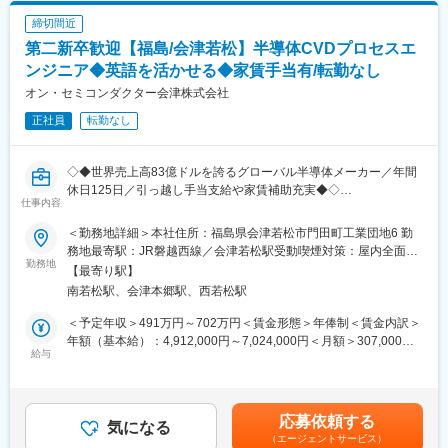
製品の品質を守る“会社の要”となるポジションです。
締切間近
・受注～納品まで、各工程での品質基準の策定・監査
・顧客の品質要望のヒアリング・対応
第二新卒歓迎【福島/会津若松】半導体CVDプロセスエ
ンジニア◆英語を活かせる◆家賃手当有/転勤なし
◎品質管理職
オン・セミコンダクター会津株式会社
社内の品質レベルを高めるための、仕組みの構築をお任せしま
す。
正社員
転勤なし
・現状分析
・問題点の抽出～改善策の提案・実行
◇◆世界売上高83億ドルを誇るグローバル半導体メーカー／年間
◎生産管理職
休日125日／引っ越し手当支給や家賃補助充実◆◇
仕事内容
製造全体を俯瞰し、生産計画・納期管理などを担う重要職
■仕事内容：
・生産管理体制の構築・改善
CVDプロセスエンジニアリングおよび装置エンジニアリング業務
＜勤務地詳細＞本社住所：福島県会津若松市門田町工業団地6 勤
・生産計画の立案および進捗管理
をお任せします。
務地最寄駅：JR磐越西線／会津若松駅受動喫煙対策：屋内全面禁
・納期調整、設計・製造・営業との連携
勤務地
煙変更の範囲：会社の定める事業所
【最寄り駅】
・顧客との折衝（納期・仕様に関する調整）
■業務内容：
南若松駅、会津本郷駅、西若松駅
◇歩留まり向上および品質向上
◎生産技術職
◇コスト削減およびサイクルタイム短縮のためのプロセス改善
＜予定年収＞491万円～702万円＜賃金形態＞年俸制＜賃金内訳＞
製造全体を俯瞰し、生産計画・納期管理などを担う重要職
◇安定生産のためのプロセスロバスト性向上
年額（基本給）：4,912,000円～7,024,000円＜月額＞307,000円
・生産設備の管理およびメンテナンス
◇装置稼働率向上
給与
～439,000円（16分割）＜昇給有無＞有＜残業手当＞有＜給与補
・生産設備および検査の効率化の提案と実施
◇装置能力向上（スループット向上、各種プロセス対応範囲の拡
足＞※給与詳細は、前職の年収・給与に応じて決定します。■記載
・受注部品の生産が安定するまでのサポート
大など）
の年収は月額基本給および夏冬の季節賞与の合計金額。時間外労
◇装置保守コスト改善
働給や業績に応じたインセンティブは別途支給。賃金はあくまで
応募依頼する
■配属先情報
生産能力拡張、新技術開発、ライン歩留まり向上など、様々なプ
気になる
も目安の金額であり、選考を通じて上下する可能性があります。
いわき工場：80名
（エージェントサービス）
ロジェクト