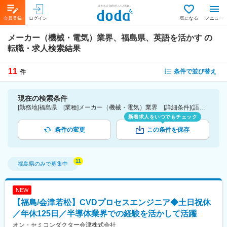
会員登録
ログイン
気になる
メニュー
メーカー（機械・電気）業界、福島県、英語を活かす
の
転職・求人検索結果
11
条件で並び替え
件
現在の検索条件
[勤務地]福島県 [業種]メーカー（機械・電気）業界 [詳細条件](語学)英語を活かす
新着求人をいつでもチェック
条件の変更
この条件を保存
福島県
のみで募集中
NEW
【福島/会津若松】CVDプロセスエンジニア◆土日祝休
／年休125日／半導体業界での経験を活かして活躍
オン・セミコンダクター会津株式会社