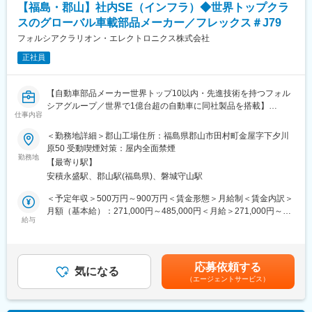
【福島・郡山】社内SE（インフラ）◆世界トップクラ
スのグローバル車載部品メーカー／フレックス＃J79
■当ポジションの特徴：
・まずは課長職と同等のレベルに商材のことや製造工程のことを
フォルシアクラリオン・エレクトロニクス株式会社
理解いただけてから役職をお任せしていきます。
正社員
・将来的には生産部長として、製造部門の責任者のポジションを
お任せする予定です。
※ご経歴に応じ、入社時の職位が生産部長代理、工場長補佐等にな
【自動車部品メーカー世界トップ10以内・先進技術を持つフォル
る場合があります。
シアグループ／世界で1億台超の自動車に同社製品を搭載】
仕事内容
■組織構成：
■概要：
＜勤務地詳細＞郡山工場住所：福島県郡山市田村町金屋字下夕川
製造は60～70名（派遣も含め）、うち課長は2名で構成されてい
FCE日本事業部では、郡山工場のITインフラエンジニアを募集し
原50 受動喫煙対策：屋内全面禁煙
ます。
ています。
勤務地
現在、工場長が生産部長も兼務しており業務範囲がとても幅広い
【最寄り駅】
郡山工場のITインフラストラクチャエンジニアの役割は、割り当
状況となっています。
安積永盛駅、郡山駅(福島県)、磐城守山駅
てられたゾーン内の日本担当ITとサイト間の関係を管理し、ユー
まずは今ある業務の50％でも現工場長をカバーできるように、工
ザーが共通のサービスレベル契約(SLA)で定義された日本担当ITか
＜予定年収＞500万円～900万円＜賃金形態＞月給制＜賃金内訳＞
場長をサポートしながら現場を取りまとめてゆく重要なポジショ
ら合意されたサービスを受けられるようにすることです。
月額（基本給）：271,000円～485,000円＜月給＞271,000円～
ンとなります。
給与
485,000円＜昇給有無＞有＜残業手当＞有＜給与補足＞※経験・能
■業務詳細：
力等を考慮し決定します。■昇給：年1回■賞与：年2回賃金はあく
■当社の特徴：
・扱う商材・サービス・製品：
までも目安の金額であり、選考を通じて上下する可能性がありま
・当社は世界でも数少ないタンタル製品のサプライヤーです。
ITインフラ、VMWare、Microsoft Windows Servers、Active
す。月給(月額)は固定手当を含めた表記です。
他社で代替できない素材を多数手がけ、市場の根幹を担う製品を
応募依頼する
Directory、バックアップシステム、LAN/WAN、MES
気になる
提供しています。
（エージェントサービス）
・具体的な担当フェーズ：ITインフラ設計・実装、運用管理、ユ
・代表的な素材であるタンタルを使ったコンデンサーは、生成AI
ーザーサポート、インシデント管理、ITセキュリティ管理など
の普及や
・社内役割分担：IT共有サービスチームとの連携、ビジネスグル