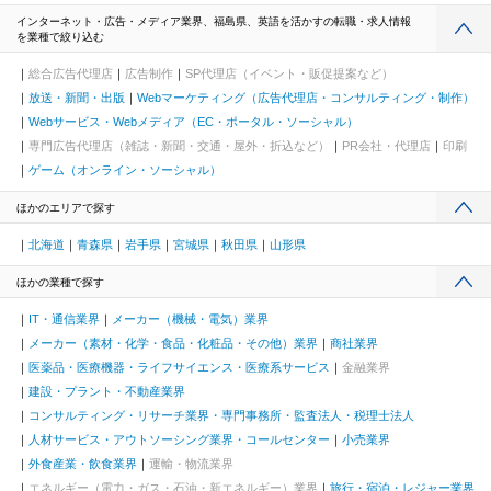
インターネット・広告・メディア業界、福島県、英語を活かすの転職・求人情報
を業種で絞り込む
総合広告代理店
広告制作
SP代理店（イベント・販促提案など）
放送・新聞・出版
Webマーケティング（広告代理店・コンサルティング・制作）
Webサービス・Webメディア（EC・ポータル・ソーシャル）
専門広告代理店（雑誌・新聞・交通・屋外・折込など）
PR会社・代理店
印刷
ゲーム（オンライン・ソーシャル）
ほかのエリアで探す
北海道
青森県
岩手県
宮城県
秋田県
山形県
ほかの業種で探す
IT・通信業界
メーカー（機械・電気）業界
メーカー（素材・化学・食品・化粧品・その他）業界
商社業界
医薬品・医療機器・ライフサイエンス・医療系サービス
金融業界
建設・プラント・不動産業界
コンサルティング・リサーチ業界・専門事務所・監査法人・税理士法人
人材サービス・アウトソーシング業界・コールセンター
小売業界
外食産業・飲食業界
運輸・物流業界
エネルギー（電力・ガス・石油・新エネルギー）業界
旅行・宿泊・レジャー業界