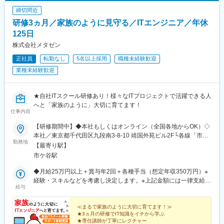
田駅、木更津駅、南流山駅、愛宕駅(千葉県)、茂原駅、西梅田駅、
締切間近
梅田駅(地下鉄)、渡辺橋駅、心斎橋駅、なんば駅(南海線)、本町
研修3ヵ月／家族のように見守る／ITエンジニア／年休
駅、なにわ橋駅、天王寺駅、大阪阿部野橋駅、新大阪駅、堺東
駅、豊中駅、高槻駅、枚方市駅、茨木駅、江坂駅、近鉄八尾駅、
125日
京都駅、三条駅(京都府)、烏丸駅、宇治駅(奈良線)、長岡京駅、名
株式会社メタゼン
古屋駅、名鉄名古屋駅、栄駅(愛知県)、伏見駅(愛知県)、久屋大通
正社員
転勤なし
5名以上採用
職種未経験歓迎
駅、上前津駅、金山駅(愛知県)、千種駅、尾張一宮駅、東岡崎駅、
豊田市駅、豊橋駅、春日井駅(中央本線)、安城駅、博多駅、中洲川
業種未経験歓迎
端駅、天神駅、西鉄福岡駅、薬院駅、渡辺通駅、唐人町駅、千早
駅、大橋駅(福岡県)、姪浜駅、小倉駅(福岡県)、西鉄久留米駅、新
飯塚駅、西鉄二日市駅、さっぽろ駅、旭川駅、函館駅、苫小牧
★自社ITスクール研修あり！様々なITプロジェクトで活躍できる人
駅、帯広駅、青森駅、弘前駅、八戸駅、五所川原駅、七戸十和田
へと「家族のように」大切に育てます！
仕事内容
駅、盛岡駅、水沢駅、一ノ関駅、北上駅、花巻駅、あおば通駅、
本塩釜駅、古川駅、石巻駅、名取駅、秋田駅、横手駅、大曲駅(秋
【研修期間中】◆本社もしくはオンライン（全国各地からOK）◇
田県)、西目駅、能代駅、山形駅、米沢駅、鶴岡駅、酒田駅、福島
本社／東京都千代田区九段南3-8-10 靖国外苑ビル2F└各線「市ケ
駅(福島県)、会津若松駅、郡山駅(福島県)、いわき駅、水戸駅、つ
勤務地
谷駅」より徒歩5分└各線「九段下駅」より徒歩9分【研修終了
【最寄り駅】
くば駅、土浦駅、古河駅、日立駅、宇都宮駅、小山駅、栃木駅、
後】◆東京23区を中心とした全国各地のITプロジェクト先※勤務地
市ケ谷駅
足利駅、黒磯駅、高崎駅、中央前橋駅、伊勢崎駅、桐生駅、新潟
は希望を考慮します。※転居を伴う転勤はありません。※すべて徒
駅、長岡駅、高田駅(新潟県)、燕三条駅、加治駅、電鉄富山駅・エ
歩10分以内の駅チカオフィスです。※フルリモート・在宅勤務は
◆月給25万円以上＋賞与年2回＋各種手当（想定年収350万円）※
スタ前駅、高岡駅、魚津駅、庄川口駅、黒部駅、北鉄金沢駅、小
プロジェクトによって異なります。
経験・スキルなどを考慮し決定します。※上記金額には一律支給の
松駅、松任駅、加賀温泉駅、七尾駅、福井駅、敦賀駅、鯖江駅、
給与
住宅手当2万円を含みます。※残業代は全額支給※試用期間6ヵ月あ
武生駅、小浜駅、甲府駅、富士山駅、石和温泉駅、大月駅、韮崎
り（期間中は月給23万円以上で、その他の待遇に変更なし）☆経
駅、長野駅、松本駅、上田駅、上諏訪駅、名鉄岐阜駅、大垣駅、
験がある方は、現職・前職給与を考慮します。☆明確な評価制度
≪まるで家族のように大切に育てます！≫
多治見駅、高山駅、新可児駅、静岡駅、浜松駅、沼津駅、三島
★3ヵ月の研修でIT知識をイチから学ぶ
あり。個人の頑張りに応じて評価します。【年収例】年収450万
駅、富士駅、津駅、あすなろう四日市駅、伊勢市駅、桑名駅、松
★専任講師が丁寧にレクチャー