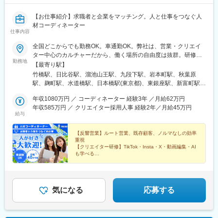
駅、近義の里駅、白鷺駅、大阪阿部野橋駅、千林駅、住吉駅(大阪
府)、蒲生四丁目駅、新今宮駅前駅、大正駅(大阪府)、なんば駅(南
【お仕事紹介】求職者と企業をマッチング。人と仕事をつなぐ人
海線)、桃谷駅、福島駅(大阪府・阪神線)、大阪駅、河内永和駅、
材コーディネーター
泉岳寺駅、西日暮里駅(舎人ライナー)、八坂駅、東新宿駅、京橋駅
仕事内容
(東京都)、京成関屋駅、御徒町駅、八丁堀駅(東京都)、府中本町
全国どこからでも勤務OK。車通勤OK。弊社は、営業・クリエイ
駅、飯田橋駅、東池袋駅、曳舟駅、立川南駅、練馬駅、宝山寺
ター中心のカルチャーだから、働く場所の自由度は抜群。研修期
駅、福大前駅、天神南駅、香椎宮前駅、芦屋駅(阪神線)、三宮駅
勤務地
間は指定勤務先への出勤となります。引越に抵抗がある方は、”引
(神戸新交通)、石屋川駅、岩屋駅(兵庫県)、湊川駅、北１２条駅、
【最寄り駅】
越費用 補助制度”を利用下さい。■引越費用補助：社内規定により
三条駅(京都府)、西線６条駅、広電本社前駅、城下駅(岡山県)、味
竹橋駅、日比谷駅、溜池山王駅、九段下駅、岩本町駅、秋葉原
【最大10万円迄】支給■家具・家電購入費用補助：社内規定によ
噌天神前駅
駅、麹町駅、水道橋駅、日本橋駅(東京都)、東銀座駅、新富町駅
り【最大20万円まで】支給・単身・家族帯同・引越距離等によ
(東京都)、小伝馬町駅、赤坂見附駅、六本木駅、虎ノ門駅、虎ノ門
り、補助金額や対象範囲が異なります。【引越費用補助：主な対
年収1080万円 ／ コーディネーター 経験3年 ／月給62万円
ヒルズ駅、新橋駅、浜松町駅、田町駅(東京都)、広尾駅、新宿駅、
象者】人材コーディネーター職で3年以上の勤務経験と、一定規模
年収585万円 ／ クリエイター採用人事 経験2年／月給45万円
西新宿駅、飯田橋駅、四ツ谷駅、高田馬場駅、東新宿駅、浅草橋
給与
（例：10社以上）の業務提携先ネットワークをお持ちの方【該当
駅、浅草駅、仲御徒町駅、両国駅、錦糸町駅、東陽町駅、大崎
条件以外の方へ】上記以外の方（未経験者・他職種・初めての転
駅、五反田駅、武蔵小山駅、中目黒駅、自由が丘駅、蒲田駅、三
職の方・異業種からの応募等）についても、・社会人経験や職歴
【反響営業】ルート営業、既存顧客、ノルマなしの効率
軒茶屋駅、二子玉川駅、恵比寿駅、代々木駅、中野駅(東京都)、阿
重視
（前職種での実績等）・転居の必要性、ご家族の有無、ご自身の
佐ケ谷駅、池袋駅、目白駅、赤羽駅、日暮里駅(舎人ライナー)、成
【クリエイター研修】TikTok・Insta・X・動画編集・AI
経済状況や生活上の課題等を総合的に考慮し、当社内の審査・規
増駅、練馬駅、綾瀬駅、新小岩駅、西葛西駅、吉祥寺駅、三鷹
も学べる
定に基づき、適用可否や支給上限、対象品目を個別に検討・決定
【自分ウケ最優先】髪型・ネイル自由！自分も求職者も
駅、町田駅、調布駅、京王八王子駅、立川駅、小田急多摩センタ
「一番カッコよく、可愛く」魅せる
します。詳細な審査基準、支給条件、申請手順・必要書類、過去
ー駅、狛江駅、清瀬駅、東久留米駅、田無駅、横浜駅、日本大通
の適用実例等は面接時に丁寧にご説明いたします。
り駅、新横浜駅、川崎駅、武蔵小杉駅、武蔵溝ノ口駅、藤沢駅、
相模大野駅、本厚木駅、横須賀中央駅、平塚駅、鎌倉駅、小田原
気になる
応募する
駅、大和駅(神奈川県)、大宮駅(埼玉県)、浦和駅、川口駅、所沢
駅、新越谷駅、川越駅、熊谷駅、上尾駅、草加駅、春日部駅、栄
町駅(千葉県)、船橋駅、柏駅、松戸駅、市川駅、新浦安駅、京成成