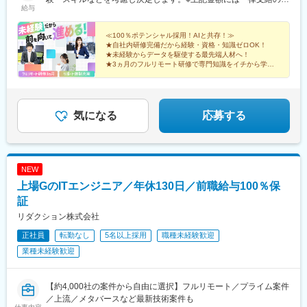
給与
宅手当2万円を含みます。※残業代は全額支給※試用期間6ヵ月あり
（期間中は月給23万円以上で、その他の待遇に変更なし）☆経験
がある方は、現職・前職給与を考慮します。☆明確な評価制度あ
≪100％ポテンシャル採用！AIと共存！≫
★自社内研修完備だから経験・資格・知識ゼロOK！
り。個人の頑張りに応じて評価します。【年収例】年収350万円
★未経験からデータを駆使する最先端人材へ！
（経験0年）年収450万円（経験1年）年収750万円（経験2年）年
★3ヵ月のフルリモート研修で専門知識をイチから学べ
収1100万円（経験5年）
る！
★土日祝休み、年休125日／プライベートも大切にでき
る♪
気になる
応募する
NEW
上場GのITエンジニア／年休130日／前職給与100％保
証
リダクション株式会社
正社員
転勤なし
5名以上採用
職種未経験歓迎
業種未経験歓迎
【約4,000社の案件から自由に選択】フルリモート／プライム案件
／上流／メタバースなど最新技術案件も