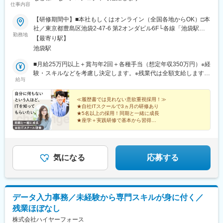
仕事内容
【研修期間中】■本社もしくはオンライン（全国各地からOK）□本
社／東京都豊島区池袋2-47-6 第2オンダビル6F└各線「池袋駅」
勤務地
徒歩4分【研修終了後】■東京23区を中心とした全国各地のITプロ
【最寄り駅】
ジェクト先※勤務地は希望を考慮します。※転居を伴う転勤はあり
池袋駅
ません。※すべて徒歩10分以内の駅チカオフィスです。※フルリモ
ート・在宅勤務はプロジェクトによって異なります。
■月給25万円以上＋賞与年2回＋各種手当（想定年収350万円）※経
験・スキルなどを考慮し決定します。※残業代は全額支給します。
給与
※試用期間3ヵ月（給与・待遇に変更なし）※経験がある方は、現
職・前職給与を考慮します。
≪履歴書では見れない意欲重視採用！≫
★自社ITスクールで3ヵ月の研修あり
★5名以上の採用！同期と一緒に成長
★座学＋実践研修で基本から習得
★研修後はできることから始めよう
★様々なITプロジェクトで活躍
★年休128日、土日祝休み、残業月10h
気になる
応募する
データ入力事務／未経験から専門スキルが身に付く／
残業ほぼなし
株式会社ハイヤーフォース