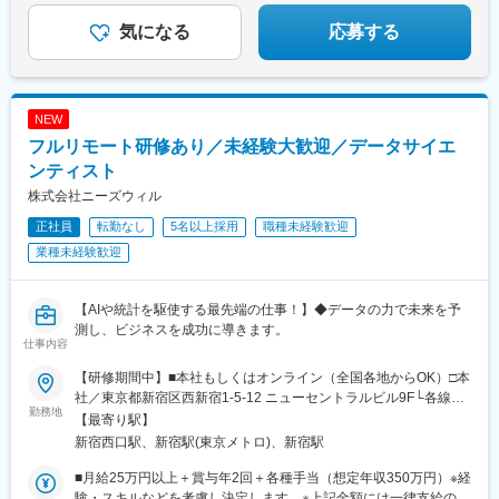
気になる
応募する
NEW
フルリモート研修あり／未経験大歓迎／データサイエ
ンティスト
株式会社ニーズウィル
正社員
転勤なし
5名以上採用
職種未経験歓迎
業種未経験歓迎
【AIや統計を駆使する最先端の仕事！】◆データの力で未来を予
測し、ビジネスを成功に導きます。
仕事内容
【研修期間中】■本社もしくはオンライン（全国各地からOK）□本
社／東京都新宿区西新宿1-5-12 ニューセントラルビル9F└各線
勤務地
「新宿」駅より徒歩3分└都営大江戸線「新宿西口」駅より徒歩2
【最寄り駅】
分【研修終了後】■東京23区を中心とした全国各地のITプロジェク
新宿西口駅、新宿駅(東京メトロ)、新宿駅
ト先※勤務地は希望を考慮します。※転居を伴う転勤はありませ
ん。※すべて徒歩10分以内の駅チカオフィスです。※フルリモー
■月給25万円以上＋賞与年2回＋各種手当（想定年収350万円）※経
ト・在宅勤務はプロジェクトによって異なります。
験・スキルなどを考慮し決定します。※上記金額には一律支給の住