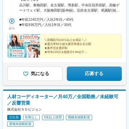
前駅、さいたま新都心駅、本川越駅、金沢八景駅(京急線)、東神奈
地で勤務可能！★上京・地方移住など、ライフスタイルに合わせ
品川駅、東梅田駅、名古屋駅、博多駅、中央区役所前駅、高輪ゲ
川駅、高島町駅、桜木町駅、鶴見駅、蒔田駅、宮崎台駅、高津駅
た働き方も実現できます！★U/Iターン歓迎！★自動車通勤可能
ートウェイ駅、大阪梅田駅(阪神線)、近鉄名古屋駅、祇園駅(福岡
(神奈川県)、川崎駅、登戸駅、武蔵小杉駅、淵野辺駅、新浜松駅、
（規定あり）【本社】東京都港区港南1-9-36 アレア品川13F【大
県)、西１１丁目駅、北新地駅、名鉄名古屋駅、櫛田神社前駅、西
本八幡駅(都営線)、新津田沼駅、稲毛駅、幕張駅、千葉駅、西船橋
阪支社】大阪府大阪市北区梅田1-12-12 東京建物梅田ビル12F【名
■年収1240万円／入社2年目／40代
８丁目駅
駅、東葉勝田台駅、貝塚市役所前駅、岸和田駅、河内森駅、高槻
古屋支社】愛知県名古屋市西区名駅1-1-17 名駅ダイヤメイテツビ
■年収936万円／入社1年目／30代
市駅、中百舌鳥駅、阿倍野駅(地下鉄)、千林大宮駅、住吉大社駅、
給与
ル11F【福岡支社】福岡県福岡市博多区博多駅前2-1-1 福岡朝日ビ
コスモスクエア駅、鴫野駅、小路駅、動物園前駅、芦原町駅、大
ル1F【北海道支社】北海道札幌市中央区南2条西10-1000-24
阪難波駅、大阪上本町駅、都島駅、新深江駅、ＪＲ淡路駅、新福
TAKETOビル
＼前職給与100％以上を保証！／
島駅、大阪梅田駅(阪神線)、西中島南方駅、新今宮駅、ＪＲ河内永
★還元率80％超＆案件単価を全公開
和駅、高井田駅(関西本線)、富田林西口駅、宮之阪駅、新柴又駅、
★案件完全選択制
★年休130日＆残業月5.8h以下
高輪ゲートウェイ駅、西日暮里駅、和泉多摩川駅、萩山駅、新宿
★フルリモート多数実績
御苑前駅、西太子堂駅、二重橋前駅、牛田駅(東京都)、上野広小路
★「帰社日・強制飲み会」なし！社内業務負担ゼロ
駅、蒲田駅、日本橋駅(東京都)、落合駅(東京都)、秋津駅、中板橋
★20代が約半数！資産形成（NISA等）支援あり
駅、府中駅(東京都)、春日駅(東京都)、池袋駅、王子駅、とうきょ
気になる
応募する
うスカイツリー駅、九品仏駅、立川駅、豊島園駅(西武線)、生駒
駅、大和高田駅、金山駅(福岡県)、西鉄福岡駅、香椎駅、祇園駅
(福岡県)、九州鉄道記念館駅、芦屋川駅、伊丹駅(阪急線)、東須磨
駅、東垂水駅、三宮駅(神戸市営)、西代駅、住吉駅(兵庫県・阪神
線)、灘駅、高速神戸駅、鳴尾・武庫川女子大前駅、中山観音駅、
人材コーディネーター／月40万／全国勤務／未経験可
さっぽろ駅、一乗寺駅、烏丸御池駅、京都河原町駅、西線１１条
／反響営業
駅、鷹野橋駅、草津南駅、卸町駅(宮城県)、第一通り駅、西川緑道
株式会社ＳＤビジョン
公園駅、新水前寺駅前駅、恵比寿駅、中津駅(地下鉄)、西一宮駅、
下小田井駅、近鉄名古屋駅、熱田神宮西駅、仙台駅、二本木口
正社員
転勤なし
5名以上採用
職種未経験歓迎
駅、猿猴橋町駅、川越市駅、神奈川新町駅、横浜駅、馬車道駅、
業種未経験歓迎
弘明寺駅(京急線)、武蔵溝ノ口駅、日吉町駅、鬼越駅、京成千葉