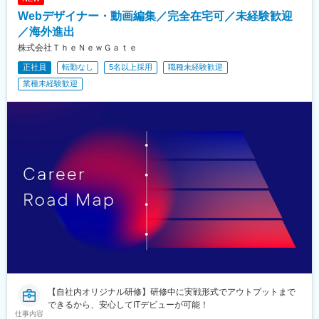
Webデザイナー・動画編集／完全在宅可／未経験歓迎
／海外進出
株式会社ＴｈｅＮｅｗＧａｔｅ
正社員
転勤なし
5名以上採用
職種未経験歓迎
業種未経験歓迎
【自社内オリジナル研修】研修中に実戦形式でアウトプットまで
できるから、安心してITデビューが可能！
仕事内容