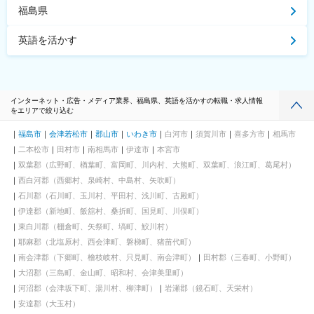
福島県
英語を活かす
インターネット・広告・メディア業界、福島県、英語を活かすの転職・求人情報
をエリアで絞り込む
福島市
会津若松市
郡山市
いわき市
白河市
須賀川市
喜多方市
相馬市
二本松市
田村市
南相馬市
伊達市
本宮市
双葉郡（広野町、楢葉町、富岡町、川内村、大熊町、双葉町、浪江町、葛尾村）
西白河郡（西郷村、泉崎村、中島村、矢吹町）
石川郡（石川町、玉川村、平田村、浅川町、古殿町）
伊達郡（新地町、飯舘村、桑折町、国見町、川俣町）
東白川郡（棚倉町、矢祭町、塙町、鮫川村）
耶麻郡（北塩原村、西会津町、磐梯町、猪苗代町）
南会津郡（下郷町、檜枝岐村、只見町、南会津町）
田村郡（三春町、小野町）
大沼郡（三島町、金山町、昭和村、会津美里町）
河沼郡（会津坂下町、湯川村、柳津町）
岩瀬郡（鏡石町、天栄村）
安達郡（大玉村）