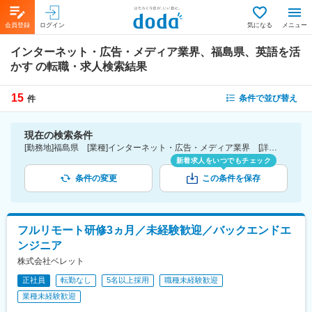
会員登録
ログイン
気になる
メニュー
インターネット・広告・メディア業界、福島県、英語を活
かす
の転職・求人検索結果
15
条件で並び替え
件
現在の検索条件
[勤務地]福島県 [業種]インターネット・広告・メディア業界 [詳細条件](語学)英語を活かす
新着求人をいつでもチェック
条件の変更
この条件を保存
フルリモート研修3ヵ月／未経験歓迎／バックエンドエ
ンジニア
株式会社ベレット
正社員
転勤なし
5名以上採用
職種未経験歓迎
業種未経験歓迎