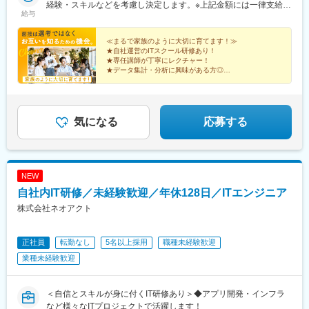
プロジェクトによって異なります。
経験・スキルなどを考慮し決定します。※上記金額には一律支給の
給与
住宅手当2万円を含みます。※残業代は全額支給※試用期間6ヵ月あ
り（期間中は月給23万円以上で、その他の待遇に変更なし）☆経
験がある方は、現職・前職給与を考慮します。☆明確な評価制度
≪まるで家族のように大切に育てます！≫
★自社運営のITスクール研修あり！
あり。個人の頑張りに応じて評価します。【年収例】年収450万
★専任講師が丁寧にレクチャー！
円（経験2年入社）年収650万円（経験3年入社）年収900万円（経
★データ集計・分析に興味がある方◎
験5年入社）
★ニーズ拡大中の最先端の仕事！
★頑張りや成長は昇給・昇格で還元◎
★ワークライフバランスを大切にできる！
気になる
応募する
NEW
自社内IT研修／未経験歓迎／年休128日／ITエンジニア
株式会社ネオアクト
正社員
転勤なし
5名以上採用
職種未経験歓迎
業種未経験歓迎
＜自信とスキルが身に付くIT研修あり＞◆アプリ開発・インフラ
など様々なITプロジェクトで活躍します！