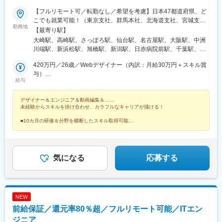
【フルリモート可／転勤なし／希望を考慮】日本47都道府県、ど
こでも就業可能！（東京支社、群馬本社、北海道支社、宮城支
勤務地
社、茨城支社、愛知支社、大阪支社、福岡支社、新潟支社、広島
【最寄り駅】
支社、静岡支店、沖縄支店、千葉支店、神奈川支店、熊本支店、
大崎駅、高崎駅、さっぽろ駅、仙台駅、名古屋駅、大阪駅、中洲
石川支店または各拠点近郊のプロジェクト先）★リモートワーク
川端駅、新浜松駅、旭橋駅、新潟駅、日赤病院前駅、千葉駅、新
実施中（プロジェクトによる）※一部フルリモートあり★Ｕ＆Ｉタ
高島駅、金沢駅、辛島町駅、烏丸駅、長野駅、三宮・花時計前
ーン歓迎★転居を伴う転勤なし★受動喫煙対策：屋内全面禁煙ま
420万円／26歳／Webデザイナー（内訳：月給30万円＋スキル賞
駅、松山市駅、高松駅(香川県)、近鉄四日市駅、札幌駅、バスセン
たは分煙（プロジェクトによる）★駐車場あり・マイカー通勤
与）
ター前駅、大通駅、北１２条駅、あおば通駅、宮城野通駅、東仙
給与
OK（プロジェクトによる）
800万円／29歳／UI/UX・フルスタックデザイナー
台駅、勾当台公園駅、長町南駅、東北福祉大前駅、大河原駅(宮城
県)、泉中央駅、連坊駅、寺尾駅、群馬総社駅、前橋大島駅、東武
デザイナー＆エンジニア＆動画編集＆……
和泉駅、西小泉駅、城東駅、新伊勢崎駅、小山駅、刈谷駅、藤川
未経験からスキルを掛け合わせ、カラフルなキャリアが描ける！
駅、二川駅、吉良吉田駅、多屋駅、神領駅、楽田駅、国際センタ
ー駅、市役所前駅(広島県)、西新駅、博多駅、天神駅、櫛田神社前
■10カ月の研修＆分野を横断したスキル取得可能
■健康経営優良法人や成長企業ランキングなど受賞多数
駅、神奈川駅、井土ケ谷駅、みなとみらい駅、太田駅(群馬県)、安
■シンガポールにも進出予定！海外案件も挑戦可能！
中駅、井野駅(群馬県)、常陸多賀駅、阿字ケ浦駅、赤塚駅、鶴舞
駅、平田町駅、今池駅(愛知県)、天神川駅、立町駅、天神南駅、五
郎丸駅、熊西駅、堺筋本町駅、中崎町駅、天満橋駅、心斎橋駅、
気になる
応募する
北新地駅、相川駅、新大阪駅、上新庄駅、萩原天神駅、播磨高岡
駅、中央市場前駅、甲子園駅、井原里駅、綾川駅、東池袋駅、中
野坂上駅、渋谷駅、東日本橋駅、学芸大学駅、神谷町駅、西新宿
駅、初石駅、六本木駅、高円寺駅、大山駅(東京都)、日吉駅(神奈
NEW
川県)、北品川駅、豊洲駅、新川崎駅、白山駅(東京都)、汐留駅、
前給保証／還元率80％超／フルリモート可能／ITエン
芝公園駅、広尾駅、東銀座駅、竹芝駅、御成門駅、白金高輪駅、
銀座駅、有楽町駅、信濃吉田駅、朝陽駅、桐原駅(長野県)、川中島
ジニア