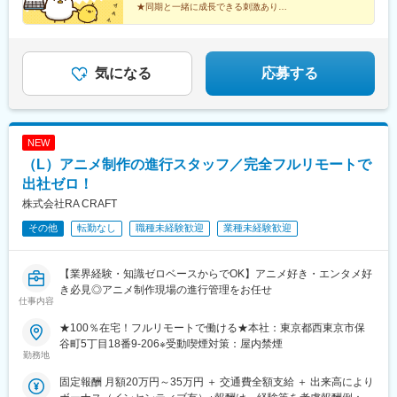
円（経験2年入社）年収600万円（経験3年入社）年収750万円（経
★同期と一緒に成長できる刺激あり
阪駅、大津駅、彦根駅、草津駅(滋賀県)、長浜駅、近江八幡駅、神
験5年入社）
★クラウド技術など先端プロジェクトあり
戸三宮駅(阪神)、姫路駅、西宮北口駅、尼崎駅(阪神線)、明石駅、
★頑張りや成長は昇給・昇格で還元
近鉄奈良駅、奈良駅、大和八木駅、生駒駅、近鉄郡山駅、和歌山
★仕事とプライベートの両立可能
駅、和歌山市駅、紀伊田辺駅、紀伊清水駅、鳥取駅、米子駅、倉
気になる
応募する
吉駅、境港駅、松江駅、電鉄出雲市駅、浜田駅、益田駅、安来
駅、岡山駅前駅、倉敷駅、津山駅、宇野駅、新見駅、広島駅、立
町駅、呉駅、尾道駅、下関駅、山口駅(山口県)、琴芝駅、徳山駅、
岩国駅、徳島駅、鳴門駅、阿南駅、鴨島駅、穴吹駅、高松駅(香川
県)、瓦町駅、丸亀駅、大手町駅(東京都)、有楽町駅、国会議事堂
NEW
前駅、神保町駅、馬喰町駅、末広町駅(東京都)、半蔵門駅、東京
（L）アニメ制作の進行スタッフ／完全フルリモートで
駅、銀座駅、築地駅、新日本橋駅、永田町駅、乃木坂駅、霞ケ関
出社ゼロ！
駅(東京都)、神谷町駅、内幸町駅、大門駅(東京都)、三田駅(東京
都)、都庁前駅、牛込神楽坂駅、四谷三丁目駅、西早稲田駅、新大
株式会社RA CRAFT
久保駅、後楽園駅、田原町駅(東京都)、御徒町駅、東日本橋駅、大
その他
転勤なし
職種未経験歓迎
業種未経験歓迎
崎広小路駅、西小山駅、代官山駅、奥沢駅、京急蒲田駅、西太子
堂駅、二子新地駅、南新宿駅、南阿佐ケ谷駅、東池袋駅、赤羽岩
淵駅、日暮里駅、地下鉄成増駅、豊島園駅(都営線)、井の頭公園
【業界経験・知識ゼロベースからでOK】アニメ好き・エンタメ好
駅、八王子駅、立川南駅、京王多摩センター駅、和泉多摩川駅、
き必見◎アニメ制作現場の進行管理をお任せ
みなとみらい駅、関内駅、京急川崎駅、新丸子駅、溝の口駅、石
仕事内容
上駅、汐入駅、和田塚駅、緑町駅、南越谷駅、本川越駅、京成千
★100％在宅！フルリモートで働ける★本社：東京都西東京市保
葉駅、京成船橋駅、市川真間駅、野田市駅、大阪梅田駅(阪神線)、
谷町5丁目18番9-206※受動喫煙対策：屋内禁煙
東梅田駅、北新地駅、肥後橋駅、四ツ橋駅、なんば駅(地下鉄)、堺
勤務地
筋本町駅、北浜駅(大阪府)、天王寺駅前駅、東淀川駅、高槻市駅、
宮之阪駅、京都市役所前駅、四条駅(京都市営)、宇治駅(京阪線)、
固定報酬 月額20万円～35万円 ＋ 交通費全額支給 ＋ 出来高により
長岡天神駅、近鉄名古屋駅、栄町駅(愛知県)、丸の内駅(愛知県)、