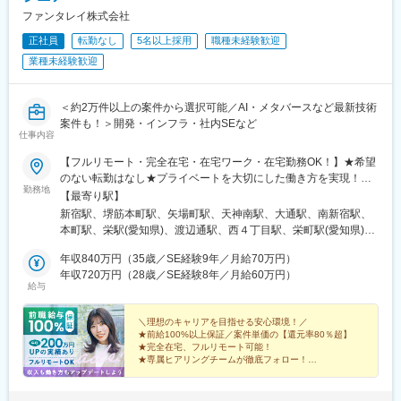
駅、屋代高校前駅、城下駅(長野県)、岩村田駅、佐久平駅、広丘
ファンタレイ株式会社
駅、茅野駅、安茂里駅、中野松川駅、須坂駅、南高田駅、鷲津
正社員
転勤なし
5名以上採用
職種未経験歓迎
駅、高塚駅、てだこ浦西駅、赤嶺駅、那覇空港駅(鉄道)、おもろま
ち駅、首里駅、二島駅、花畑町駅、南宮崎駅、宮崎駅、日向新富
業種未経験歓迎
駅、宮崎神宮駅、蓮ケ池駅、南延岡駅、高見橋駅、鹿児島中央駅
前駅、脇田駅、近鉄名古屋駅、大阪梅田駅(阪急線)、浜松駅、県庁
前駅(沖縄県)、京成千葉駅、高島町駅、北鉄金沢駅、四条駅(京都
＜約2万件以上の案件から選択可能／AI・メタバースなど最新技術
市営)、市役所前駅(長野県)、神戸三宮駅(阪神)、高松築港駅、あす
案件も！＞開発・インフラ・社内SEなど
仕事内容
なろう四日市駅、狸小路駅、仙台駅(地下鉄)、榴ケ岡駅、広瀬通
駅、鷹野橋駅、祇園駅(福岡県)、西鉄福岡駅、横浜駅、蒔田駅、千
【フルリモート・完全在宅・在宅ワーク・在宅勤務OK！】★希望
種駅、矢賀駅、八丁堀駅(広島県)、宮の陣駅、北浜駅(大阪府)、谷
のない転勤はなし★プライベートを大切にした働き方を実現！★
町四丁目駅、四ツ橋駅、西梅田駅、吹田駅(東海道本線)、西中島南
勤務地
東京・大阪・名古屋・北海道・福岡など全国の希望の勤務地で希
【最寄り駅】
方駅、だいどう豊里駅、久寿川駅、向原駅(東京都)、西新宿五丁目
望の働き方ができます！★入社後に本人希望で上京や地方への引
新宿駅、堺筋本町駅、矢場町駅、天神南駅、大通駅、南新宿駅、
駅、馬喰町駅、虎ノ門ヒルズ駅、都庁前駅、乃木坂駅、新馬場
っ越しした方も複数名いて、その人に合った働き方を実現！
本町駅、栄駅(愛知県)、渡辺通駅、西４丁目駅、栄町駅(愛知県)、
駅、馬車道駅、新豊洲駅、鹿島田駅、東大前駅、新橋駅、三田駅
★U・Iターン歓迎★受動喫煙対策：あり（全拠点）【東京本社】
薬院駅、バスセンター前駅
(東京都)、浜松町駅、日比谷駅、北長野駅、鹿児島中央駅、名鉄名
東京都新宿区西新宿1-20-3 西新宿高木ビル8F└各線「新宿」駅よ
年収840万円（35歳／SE経験9年／月給70万円）
古屋駅、梅田駅(地下鉄)、呉服町駅(福岡県)、第一通り駅、壺川
り徒歩5分【大阪支社】大阪府大阪市中央区安土町2-3-13 大阪国
年収720万円（28歳／SE経験8年／月給60万円）
駅、新千葉駅、七ツ屋駅、西辛島町駅、五条駅(京都市営)、三宮駅
給与
際ビルディング31F└各線「堺筋本町」駅より徒歩4分【名古屋支
(神戸新交通)、市役所前駅(愛媛県)、西４丁目駅、北１３条東駅、
社】愛知県名古屋市中区栄3-15-33 栄ガスビル13F└各線「栄」駅
中電前駅、本通駅、本町駅、西大橋駅、大阪梅田駅(阪神線)、東池
より徒歩5分【福岡支社】福岡県福岡市中央区渡辺通5-14-12 南天
＼理想のキャリアを目指せる安心環境！／
袋四丁目駅、馬喰横山駅、六本木一丁目駅、品川駅、平間駅、本
★前給100%以上保証／案件単価の【還元率80％超】
神ビル3F└七隈線「天神南」駅より徒歩4分【北海道支社】北海道
駒込駅、築地市場駅、大門駅(東京都)、銀座一丁目駅、二重橋前
★完全在宅、フルリモート可能！
札幌市中央区大通西1丁目14-2 桂和大通ビル50 9F└各線「大通」
★専属ヒアリングチームが徹底フォロー！
駅、熊本城・市役所前駅、都通駅
駅より徒歩3分
★取引先4000社以上の豊富な案件から選択可！
★年間休日130日／平均残業月6h！