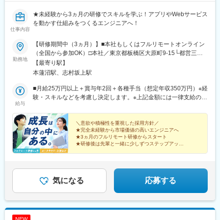
★未経験から3ヵ月の研修でスキルを学ぶ！アプリやWebサービス
を動かす仕組みをつくるエンジニアへ！
仕事内容
【研修期間中（3ヵ月）】■本社もしくはフルリモートオンライン
（全国から参加OK）□本社／東京都板橋区大原町9-15└都営三田
勤務地
線「本蓮沼駅」より徒歩4分└都営三田線「志村坂上駅」より徒歩
【最寄り駅】
9分【研修終了後】■東京23区を中心とした全国各地のプロジェク
本蓮沼駅、志村坂上駅
ト先※勤務地は希望を考慮します。※転居を伴う転勤はありませ
ん。※すべて徒歩10分以内の駅チカオフィスです。※フルリモー
■月給25万円以上＋賞与年2回＋各種手当（想定年収350万円）※経
ト・在宅勤務・リモートワークはプロジェクトによって異なりま
験・スキルなどを考慮し決定します。※上記金額には一律支給の住
給与
す。
宅手当2万円を含みます。※残業代は全額支給※試用期間6ヵ月あり
（期間中は月給23万円以上で、その他の待遇に変更なし）☆経験
がある方は、現職・前職給与を考慮します。☆明確な評価制度あ
＼意欲や積極性を重視した採用方針／
★完全未経験から市場価値の高いエンジニアへ
り。個人の頑張りに応じて評価します。【年収例】年収450万円
★3ヵ月のフルリモート研修からスタート
（経験2年入社）年収750万円（経験3年入社）年収950万円（経験
★研修後は先輩と一緒に少しずつステップアップ
5年入社）
★年功序列なし！誰もがチャレンジOK
★土日祝休み、年休125日、残業月20h以内
気になる
応募する
NEW