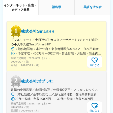
インターネット・広告・
福島県
英語を活かす
メディア業界
株式会社SmartHR
【フルリモート／土日祝休】カスタマーサポート※チャット対応中
心◆人事労務SaaS”SmartHR"
＜勤務地詳細＞本社住所：東京都港区六本木3-2-1 住友不動産六本木グランドタワー勤務地最寄駅：東京メトロ南北線／六本木一丁目駅受動喫煙対策：屋内全面禁煙変更の範囲：会社の定める事業所（リモートワーク含む）
＜予定年収＞406万円～602万円＜賃金形態＞月給制＜賃金内訳＞月額（基本給）：212,480円～315,200円その他固定手当/月：5,000円固定残業手当/月：77,520円～114,800円（固定残業時間45時間0分/月）超過した時間外労働の残業手当は追加支給＜月給＞295,000円～435,000円（一律手当を含む）＜昇給有無＞有＜残業手当＞有賃金はあくまでも目安の金額であり、選考を通じて上下する可能性があります。月給(月額)は固定手当を含めた表記です。
掲載予定期間：
2026/6/29（月）
〜
2026/9/27（日）
気になる
更新日：
2026/6/29（月）
株式会社ポプラ社
書籍の企画営業／未経験歓迎／年収400万円～／フルフレックス
【本社勤務／基本転勤なし／直行直帰可能・在宅勤務制度あり】東京都品川区西五反田3丁目5番8号 JR目黒MARCビル12階（都営浅草線・JR山手線「五反田駅」より徒歩10分）※宿泊を伴う出張が発生する場合があります
20代一般職：年収400万円～ 30代一般職：年収500万円～
掲載予定期間：
2026/7/16（木）
〜
2026/9/16（水）
気になる
更新日：
2026/7/16（木）