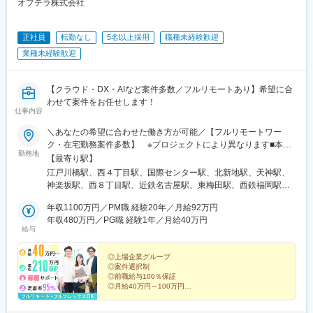
オプテラ株式会社
正社員
転勤なし
5名以上採用
職種未経験歓迎
業種未経験歓迎
【クラウド・DX・AIなど案件多数／フルリモートあり】希望に合
わせて案件をお任せします！
仕事内容
＼あなたの希望に合わせた働き方が可能／【フルリモートワー
ク・在宅勤務案件多数】 ※プロジェクトにより異なります■本
勤務地
社：東京都新宿区山吹町346ー6 KAGURAZAKA VIGAS 5F┗「江
【最寄り駅】
戸川橋駅」から徒歩3分／「神楽坂駅」から徒歩8分■北海道支
江戸川橋駅、西４丁目駅、国際センター駅、北新地駅、天神駅、
店：北海道札幌市中央区南2条西五丁目31-1 RMBld. アクセス：
神楽坂駅、西８丁目駅、近鉄名古屋駅、東梅田駅、西鉄福岡駅、
「大通駅」から徒歩3分■愛知支店：愛知県名古屋市中村区名駅3-
狸小路駅、名古屋駅、大阪梅田駅(阪神線)、中洲川端駅
4-10 アルティメイト名駅1st アクセス：「国際センター駅」から
年収1100万円／PM職 経験20年／月給92万円
徒歩3分／「名古屋駅」から徒歩7分■大阪支店：大阪府大阪市北
年収480万円／PG職 経験1年／月給40万円
給与
区梅田1-1-3 大阪駅前第3ビル アクセス：「北新地駅」から徒歩
2分／「梅田駅」から徒歩5分■福岡支店：福岡県福岡市中央区天
神4-6-28 いちご天神ノースビル アクセス：「天神駅」から徒歩
◎上場企業グループ
◎案件選択制
6分／「西鉄福岡（天神）駅」から徒歩8分※転居を伴う転勤なし※
◎前職給与100％保証
オフィス敷地内全面禁煙※今回募集しているプロジェクトは47都
◎月給40万円～100万円
道府県すべてで勤務可能です
◎月平均残業8時間
◎フルリモート・フルフレックス案件あり