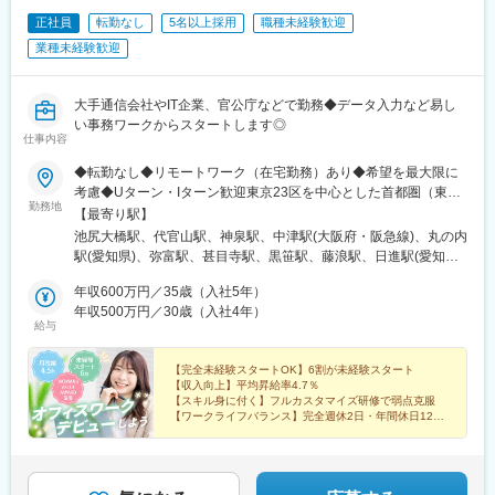
正社員
転勤なし
5名以上採用
職種未経験歓迎
業種未経験歓迎
大手通信会社やIT企業、官公庁などで勤務◆データ入力など易し
い事務ワークからスタートします◎
仕事内容
◆転勤なし◆リモートワーク（在宅勤務）あり◆希望を最大限に
考慮◆Uターン・Iターン歓迎東京23区を中心とした首都圏（東
勤務地
京・神奈川・千葉・埼玉など）の各プロジェクト先◎未経験の方
【最寄り駅】
は東京本社での研修あり＜プロジェクト先＞■東京23区内千代
池尻大橋駅、代官山駅、神泉駅、中津駅(大阪府・阪急線)、丸の内
田・中央・港・新宿・文京・台東・墨田・江東・品川・目黒・大
駅(愛知県)、弥富駅、甚目寺駅、黒笹駅、藤浪駅、日進駅(愛知
田・世田谷・渋谷・中野・杉並・豊島・北・荒川・板橋・練馬・
県)、三河安城駅、尾張一宮駅、国府宮駅、岡崎駅、近鉄蟹江駅、
足立・葛飾・江戸川 等■神奈川横浜・川崎・相模原・横須賀・平
年収600万円／35歳（入社5年）
富吉駅、幸田駅、蒲郡駅、野田新町駅、岩倉駅(愛知県)、犬山駅、
塚・茅ヶ崎・大和・厚木 等■千葉舞浜 等■埼玉さいたま市・和
年収500万円／30歳（入社4年）
江南駅(愛知県)、三河高浜駅、春日井駅(中央本線)、小牧駅、常滑
給与
光 等▼東京本社東京都目黒区東山3-22-3 3F▼代官山オフィス
駅、湯谷温泉駅、西枇杷島駅、春日井駅(名鉄線)、西尾駅、大府
東京都渋谷区代官山町20-23 フォレストゲート代官山3F▼渋谷オ
駅、柏森駅、扶桑駅、新舞子駅、知立駅、杁ケ池公園駅、津島
フィス東京都渋谷区道玄坂1-19-2 スプラインビル8F└1階のエイ
【完全未経験スタートOK】6割が未経験スタート
駅、三河田原駅、太田川駅、赤池駅(愛知県)、半田駅、尾張旭駅、
【収入向上】平均昇給率4.7％
ベックスグループが目印▼大阪オフィス大阪府大阪市北区大深町
碧南中央駅、豊橋駅、豊川駅、新豊田駅、前後駅、中部天竜駅、
【スキル身に付く】フルカスタマイズ研修で弱点克服
3-40 グランフロント大阪26F▼名古屋オフィス愛知県名古屋市中
西春駅、金城ふ頭駅、小幡駅、八事駅、桜山駅、上小田井駅、今
【ワークライフバランス】完全週休2日・年間休日120
区錦2-7-7 プラウドタワー23F※千葉・滋賀にサテライトオフィ
日
池駅(愛知県)、鶴舞駅、高畑駅、国際センター駅、平針駅、ナゴヤ
【資格取得支援あり】約330種類の資格取得を応援
ス開設済み※札幌・仙台・福岡へも展開予定◆アクセスプロジェク
ドーム前矢田駅、笠寺駅、神宮前駅、平安通駅、藤が丘駅(愛知
ト先による
県)、徳重駅、岡山駅前駅、あおば通駅、京都駅、熊本駅、広島
駅、浦和駅、東岩槻駅、東大宮駅、西浦和駅、西大宮駅、大宮駅