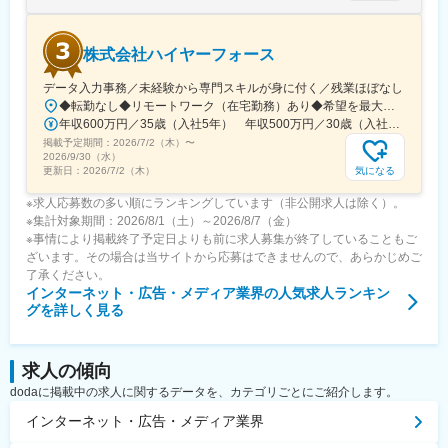
株式会社ハイヤーフォース
データ入力事務／未経験から専門スキルが身に付く／残業ほぼなし
◆転勤なし◆リモートワーク（在宅勤務）あり◆希望を最大限に考慮◆Uターン・Iターン歓迎東京23区を中心とした首都圏（東京・神奈川・千葉・埼玉など）の各プロジェクト先◎未経験の方は東京本社での研修あり＜プロジェクト先＞■東京23区内千代田・中央・港・新宿・文京・台東・墨田・江東・品川・目黒・大田・世田谷・渋谷・中野・杉並・豊島・北・荒川・板橋・練馬・足立・葛飾・江戸川 等■神奈川横浜・川崎・相模原・横須賀・平塚・茅ヶ崎・大和・厚木 等■千葉舞浜 等■埼玉さいたま市・和光 等▼東京本社東京都目黒区東山3-22-3 3F▼代官山オフィス東京都渋谷区代官山町20-23 フォレストゲート代官山3F▼渋谷オフィス東京都渋谷区道玄坂1-19-2 スプラインビル8F└1階のエイベックスグループが目印▼大阪オフィス大阪府大阪市北区大深町3-40 グランフロント大阪26F▼名古屋オフィス愛知県名古屋市中区錦2-7-7 プラウドタワー23F※千葉・滋賀にサテライトオフィス開設済み※札幌・仙台・福岡へも展開予定◆アクセスプロジェクト先による
年収600万円／35歳（入社5年） 年収500万円／30歳（入社4年）
掲載予定期間：
2026/7/2（木）
〜
2026/9/30（水）
気になる
更新日：
2026/7/2（木）
※求人応募数の多い順にランキングしています（非公開求人は除く）。
※集計対象期間：2026/8/1（土）～2026/8/7（金）
※事情により掲載終了予定日よりも前に求人募集が終了していることもご
ざいます。その場合は当サイトから応募はできませんので、あらかじめご
了承ください。
インターネット・広告・メディア業界
の人気求人ランキン
グを詳しく見る
求人の傾向
dodaに掲載中の求人に関するデータを、カテゴリごとにご紹介します。
インターネット・広告・メディア業界