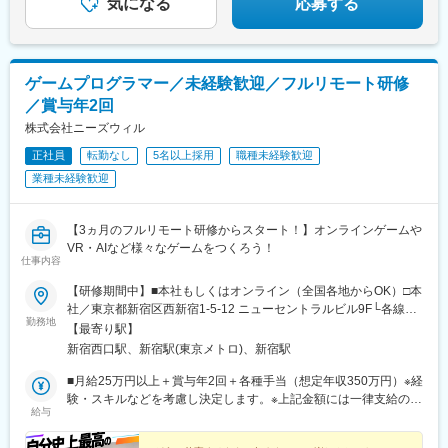
気になる
応募する
(埼玉県)、北与野駅、南浦和駅、土呂駅、浦和美園駅、北戸田駅、
所沢駅、川越駅、入間市駅、和光市駅、新潟駅、二俣川駅、新杉
田駅、本郷台駅、金沢八景駅(横浜シーサイドライン)、踊場駅、上
大岡駅、新横浜駅、京急東神奈川駅、三ツ境駅、新高島駅、あざ
ゲームプログラマー／未経験歓迎／フルリモート研修
み野駅、中田駅(神奈川県)、京急鶴見駅、センター南駅、弘明寺駅
／賞与年2回
(横浜市営)、保土ケ谷駅、長津田駅、海老名駅(相模線)、大船駅、
本厚木駅、宮前平駅、尻手駅、溝の口駅、京急川崎駅、向ケ丘遊
株式会社ニーズウィル
園駅、新丸子駅、新百合ケ丘駅、矢部駅、相模大野駅、橋本駅(神
正社員
転勤なし
5名以上採用
職種未経験歓迎
奈川県)、相模大塚駅、藤沢本町駅、平塚駅、静岡駅、浜松駅、京
業種未経験歓迎
成八幡駅、京成津田沼駅、松戸駅、京成稲毛駅、京成幕張駅、都
賀駅、新千葉駅、海浜幕張駅、おゆみ野駅、京成西船駅、勝田台
駅、茨木駅、古市駅(大阪府)、貝塚駅(大阪府)、蛸地蔵駅、河内磐
【3ヵ月のフルリモート研修からスタート！】オンラインゲームや
船駅、富木駅、高槻駅、堺東駅、鳳駅、深井駅、北野田駅、光明
VR・AIなど様々なゲームをつくろう！
池駅、萩原天神駅、なかもず駅、忍ケ丘駅、河内松原駅、香里園
仕事内容
駅、万博記念公園駅、泉大津駅、熊取駅、岡田浦駅、阿倍野駅(阪
堺線)、森小路駅、弁天町駅、安治川口駅、住吉鳥居前駅、トレー
【研修期間中】■本社もしくはオンライン（全国各地からOK）□本
ドセンター前駅、京橋駅(大阪府)、今里駅(近鉄線)、九条駅(大阪
社／東京都新宿区西新宿1-5-12 ニューセントラルビル9F└各線
勤務地
府)、今池駅(大阪府)、姫島駅、木津川駅、なんば駅(地下鉄)、鶴見
「新宿」駅より徒歩3分└都営大江戸線「新宿西口」駅より徒歩2
【最寄り駅】
緑地駅、鶴橋駅、桜ノ宮駅、東部市場前駅、今里駅(地下鉄)、淡路
分【研修終了後】■東京23区を中心とした全国各地のITプロジェク
新宿西口駅、新宿駅(東京メトロ)、新宿駅
駅、福島駅(大阪環状線)、平野駅(関西本線)、西梅田駅、南方駅(大
ト先※勤務地は希望を考慮します。※転居を伴う転勤はありませ
阪府)、今宮戎駅、住道駅、石橋阪大前駅、布施駅、河内国分駅、
ん。※すべて徒歩10分以内の駅チカオフィスです。※フルリモー
■月給25万円以上＋賞与年2回＋各種手当（想定年収350万円）※経
久宝寺駅、富田林駅、少路駅、枚方市駅、箕面駅、和泉府中駅、
ト・在宅勤務はプロジェクトによって異なります。
験・スキルなどを考慮し決定します。※上記金額には一律支給の住
給与
柴又駅、船堀駅、豊洲駅、高輪台駅、日暮里駅(舎人ライナー)、国
宅手当2万円を含みます。※残業代は全額支給※試用期間6ヵ月あり
分寺駅、国立駅、狛江駅、渋谷駅、武蔵小金井駅、小川駅(東京
（期間中は月給23万円以上で、その他の待遇に変更なし）☆経験