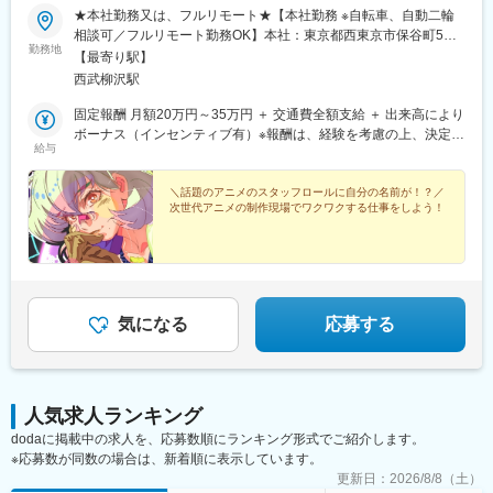
★本社勤務又は、フルリモート★【本社勤務 ※自転車、自動二輪
相談可／フルリモート勤務OK】本社：東京都西東京市保谷町5丁
勤務地
目18番9-206※受動喫煙対策：屋内禁煙※リモート勤務の場合エリ
【最寄り駅】
アの指定はございません。
西武柳沢駅
固定報酬 月額20万円～35万円 ＋ 交通費全額支給 ＋ 出来高により
ボーナス（インセンティブ有）※報酬は、経験を考慮の上、決定い
給与
たします。収入例（インセンティブを含む）報酬：月20万円～50
万円
＼話題のアニメのスタッフロールに自分の名前が！？／
次世代アニメの制作現場でワクワクする仕事をしよう！
気になる
応募する
人気求人ランキング
dodaに掲載中の求人を、応募数順にランキング形式でご紹介します。
※応募数が同数の場合は、新着順に表示しています。
更新日：
2026/8/8（土）