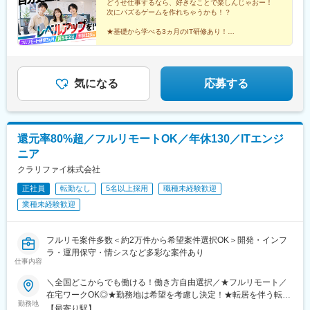
都)、新宿三丁目駅、荻窪駅、三軒茶屋駅、東京駅、北千住駅、上
がある方は、現職・前職給与を考慮します。☆明確な評価制度あ
どうせ仕事するなら、好きなことで楽しんじゃおー！
次にバズるゲームを作れちゃうかも！？
野御徒町駅、京急蒲田駅、茅場町駅、東中野駅、町田駅、新秋津
り。個人の頑張りに応じて評価します。【年収例】年収350万円
駅、ときわ台駅(東京都)、立会川駅、府中競馬正門前駅、後楽園
（経験0年）年収450万円（経験1年）年収600万円（経験2年）
★基礎から学べる3ヵ月のIT研修あり！
駅、都電雑司ケ谷駅、王子神谷駅、押上駅、自由が丘駅、立川北
★様々なゲーム開発やシステム開発で活躍できる！
駅、豊島園駅(都営線)、橿原神宮前駅、尺土駅、五条駅(奈良県)、
★年休125日で休みもしっかり取れて安心♪
海芝浦駅、五位堂駅、桜井駅(奈良県)、鳥居前駅、大和小泉駅、高
田駅(奈良県)、天理駅、奈良駅、七隈駅、九大学研都市駅、西新
気になる
応募する
駅、天神駅、西鉄香椎駅、高宮駅(福岡県)、博多駅、戸畑駅、若松
駅、下曽根駅、小倉駅(福岡県)、折尾駅、八幡駅(福岡県)、門司港
駅、芦屋駅(東海道本線)、伊丹駅(福知山線)、板宿駅、滝の茶屋
駅、西神中央駅、三ノ宮駅、新長田駅、御影駅(兵庫県・阪神線)、
還元率80%超／フルリモートOK／年休130／ITエンジ
王子公園駅、新開地駅、有馬温泉駅、甲子園駅、尼崎駅(東海道本
線)、中山寺駅、札幌駅、北大路駅、修学院駅、日吉駅(京都府)、
ニア
今出川駅、二条城前駅、祇園四条駅、五条駅(京都市営)、西線９条
クラリファイ株式会社
旭山公園通駅、篠路駅、新道東駅、白石駅(函館本線)、美園駅、日
赤病院前駅、矢賀駅、広大附属学校前駅、草津駅(広島県)、大原駅
正社員
転勤なし
5名以上採用
職種未経験歓迎
(広島県)、陸前落合駅、陸前高砂駅、六丁の目駅、長町南駅、新静
業種未経験歓迎
岡駅、由比駅、天竜川駅、高塚駅、豊栄駅、東新潟駅、亀田駅、
柳川駅、東山・おかでんミュージアム駅、長船駅、植木駅、新水
前寺駅、東海学園前駅、健軍町駅、中目黒駅、大阪梅田駅(阪急
フルリモ案件多数＜約2万件から希望案件選択OK＞開発・インフ
線)、伏見駅(愛知県)、近鉄弥富駅、名鉄一宮駅、小牧口駅、多屋
ラ・運用保守・情シスなど多彩な案件あり
仕事内容
駅、枇杷島駅、はなみずき通駅、神戸駅(愛知県)、知多半田駅、新
豊橋駅、豊川稲荷駅、豊田市駅、いりなか駅、小田井駅、千種
＼全国どこからでも働ける！働き方自由選択／★フルリモート／
駅、上前津駅、荒子駅、名鉄名古屋駅、原駅(愛知県)、大曽根駅、
在宅ワークOK◎★勤務地は希望を考慮し決定！★転居を伴う転勤
本笠寺駅、熱田駅、志賀本通駅、岡山駅、仙台駅(地下鉄)、熊本駅
勤務地
なし★東京・大阪・名古屋・北海道・福岡など、全国の希望勤務
【最寄り駅】