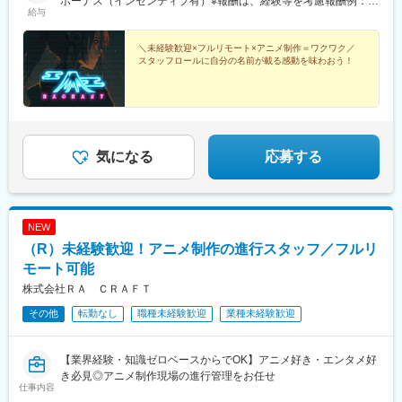
ボーナス（インセンティブ有）※報酬は、経験等を考慮報酬例：
給与
矢場町駅、東別院駅、車道駅、名鉄一宮駅、新豊田駅、新豊橋
20-50万円※上記はインセンティブも含めた数字です。
駅、北安城駅、東比恵駅、櫛田神社前駅、西鉄千早駅、平和通
駅、花畑駅、札幌駅、函館駅前駅、弘前東高前駅、津軽五所川原
＼未経験歓迎×フルリモート×アニメ制作＝ワクワク／
駅、仙台駅(地下鉄)、西塩釜駅、曽根田駅、宇都宮駅東口駅、前橋
スタッフロールに自分の名前が載る感動を味わおう！
駅、西桐生駅、新富町駅(富山県)、新魚津駅、クロスベイ前駅、金
沢駅、福井駅(福井県)、西鯖江駅、たけふ新駅、上大月駅、市役所
前駅(長野県)、西松本駅、城下駅(長野県)、岐阜駅、可児駅、日吉
町駅、新浜松駅、三島広小路駅、近鉄四日市駅、宇治山田駅、西
桑名駅、上栄町駅、三宮・花時計前駅、山陽姫路駅、山陽明石
気になる
応募する
駅、八木西口駅、鳥居前駅、田中口駅、出雲市駅、西川緑道公園
駅、倉敷市駅、紙屋町東駅、山頂駅(千光寺山)、宇部新川駅、眉山
ロープウェイ山麓駅、高松築港駅、片原町駅(香川県)、三越前駅、
銀座一丁目駅、馬喰横山駅、赤坂駅(東京都)、六本木一丁目駅、汐
留駅、竹芝駅、泉岳寺駅、新宿西口駅、神楽坂駅、学習院下駅、
NEW
西武新宿駅、春日駅(東京都)、浅草駅(ＴＸ)、上野御徒町駅、九品
（R）未経験歓迎！アニメ制作の進行スタッフ／フルリ
仏駅、北参道駅、都電雑司ケ谷駅、西日暮里駅、豊島園駅(西武
モート可能
線)、立川北駅、多摩センター駅、桜木町駅、馬車道駅、向河原
駅、高津駅(神奈川県)、千葉駅、東海神駅、大阪駅、大江橋駅、長
株式会社ＲＡ ＣＲＡＦＴ
堀橋駅、大阪難波駅、淀屋橋駅、大国町駅、京都河原町駅、国際
その他
転勤なし
職種未経験歓迎
業種未経験歓迎
センター駅、大須観音駅、今池駅(愛知県)、西一宮駅、駅前駅、呉
服町駅(福岡県)、天神南駅、薬院大通駅、香椎宮前駅、旦過駅、大
通駅、市役所前駅(北海道)、広瀬通駅、東宿郷駅、電鉄富山駅、末
【業界経験・知識ゼロベースからでOK】アニメ好き・エンタメ好
広町駅(富山県)、福井城址大名町駅、新静岡駅、第一通り駅、島ノ
き必見◎アニメ制作現場の進行管理をお任せ
関駅、三宮駅(神戸新交通)、畝傍駅、出雲科学館パークタウン前
仕事内容
駅、岡山駅、猿猴橋町駅、本通駅