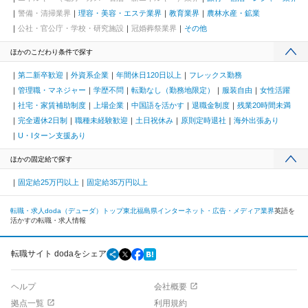
警備・清掃業界
理容・美容・エステ業界
教育業界
農林水産・鉱業
公社・官公庁・学校・研究施設
冠婚葬祭業界
その他
ほかのこだわり条件で探す
第二新卒歓迎
外資系企業
年間休日120日以上
フレックス勤務
管理職・マネジャー
学歴不問
転勤なし（勤務地限定）
服装自由
女性活躍
社宅・家賃補助制度
上場企業
中国語を活かす
退職金制度
残業20時間未満
完全週休2日制
職種未経験歓迎
土日祝休み
原則定時退社
海外出張あり
U・Iターン支援あり
ほかの固定給で探す
固定給25万円以上
固定給35万円以上
転職・求人doda（デューダ）トップ
東北
福島県
インターネット・広告・メディア業界
英語を
活かすの転職・求人情報
転職サイト dodaをシェア
ヘルプ
会社概要
拠点一覧
利用規約