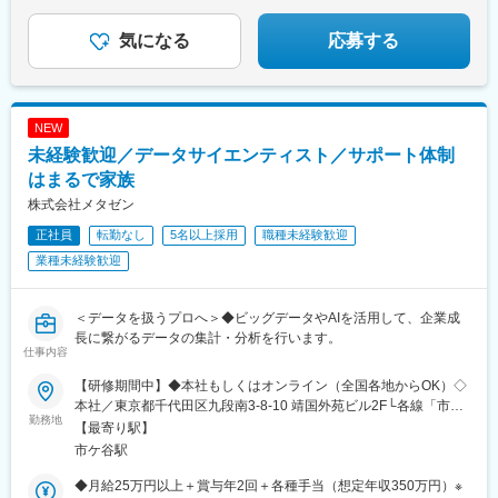
◎在宅手当や個人の資産形成も支援
～数字でわかる環境と実績。ここで人生を見据えた選択
気になる
応募する
を～
NEW
未経験歓迎／データサイエンティスト／サポート体制
はまるで家族
株式会社メタゼン
正社員
転勤なし
5名以上採用
職種未経験歓迎
業種未経験歓迎
＜データを扱うプロへ＞◆ビッグデータやAIを活用して、企業成
長に繋がるデータの集計・分析を行います。
仕事内容
【研修期間中】◆本社もしくはオンライン（全国各地からOK）◇
本社／東京都千代田区九段南3-8-10 靖国外苑ビル2F└各線「市ケ
勤務地
谷駅」より徒歩5分└各線「九段下駅」より徒歩9分【研修終了
【最寄り駅】
後】◆東京23区を中心とした全国各地のITプロジェクト先※勤務地
市ケ谷駅
は希望を考慮します。※転居を伴う転勤はありません。※すべて徒
歩10分以内の駅チカオフィスです。※フルリモート・在宅勤務は
◆月給25万円以上＋賞与年2回＋各種手当（想定年収350万円）※