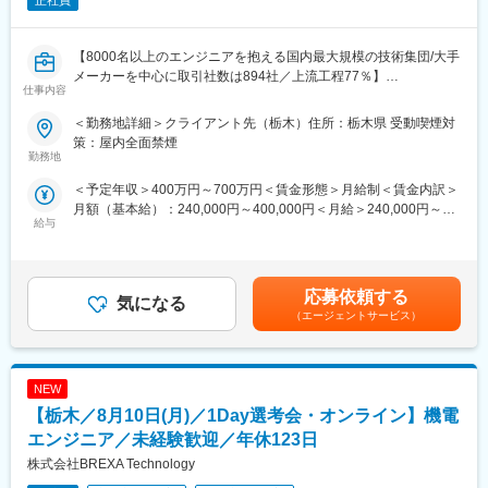
正社員
キャリア支援制度：専任キャリアアドバイザーが希望を後押し
変更の範囲：会社の定める業務
資格取得支援：受験費用負担＋合格祝い金あり
キャリア大学制度：中途社員も利用可能な学びの場
【8000名以上のエンジニアを抱える国内最大規模の技術集団/大手
評価制度刷新：スキルアップが給与に直結
メーカーを中心に取引社数は894社／上流工程77％】
仕事内容
福利厚生充実：引越補助・寮社宅制度・家族手当あり
■業務内容：
＜勤務地詳細＞クライアント先（栃木）住所：栃木県 受動喫煙対
■業界について
テクノプロ・デザイン社は、自動車・航空機・ロボットといった
策：屋内全面禁煙
技術アウトソーシングは、メーカーや官公庁に必要な技術を提供
モノづくりやIT領域の開発を高度な技術で支援するプロフェッシ
勤務地
する業界です。「派遣」という言葉で誤解されがちですが、安定
ョナル集団です。
＜予定年収＞400万円～700万円＜賃金形態＞月給制＜賃金内訳＞
した正社員雇用＋専門スキル習得が可能。メーカーが製品に投資
設計・開発・解析などの上流工程に携わるチャンスが豊富にあ
月額（基本給）：240,000円～400,000円＜月給＞240,000円～
するのに対し、当社はエンジニアの技術力向上に投資します。あ
り、市場価値の高いエンジニアとして成長・活躍できる環境が整
給与
400,000円＜昇給有無＞有＜残業手当＞有＜給与補足＞※能力・経
なたの成長が会社の成長につながる環境です。
っています。
験・年齢等を考慮の上、当社規程に従って決定致します。■賞与：
シミュレーションやAIといったニーズの高い領域にも挑戦でき、
年2回※昨年度実績3.85ヶ月分※別途決算賞与を支給する場合あり
■キャリアパス例
技術者としての幅を広げながら、ものづくりの現場で“手応えのあ
賃金はあくまでも目安の金額であり、選考を通じて上下する可能
・未経験からエンジニアへ：研修＋OJTで基礎から学べる
る仕事”に取り組める環境です。
応募依頼する
気になる
性があります。月給(月額)は固定手当を含めた表記です。
・製造経験を活かして設備保全へ：現場経験がそのまま強みに
本求人では当社のお客さま（自動車部品メーカー）の開発現場
（エージェントサービス）
・資格取得でキャリアアップ：
で、電子エンジニアとして、回路設計、検証評価業務に従事して
いただきます。
■働く環境
年間休日120日以上
NEW
■豊富な研修制度
残業月20時間程度
・年間10億円の教育研修費用を投下しています。
【栃木／8月10日(月)／1Day選考会・オンライン】機電
定年65歳・定着率90％以上
・自社研修以外にもUdemyやAidemyなどの外部e-Learningのコン
エンジニア／未経験歓迎／年休123日
長期就業を支える制度多数
テンツも会社負担で利用可能
株式会社BREXA Technology
・技術研修事業を手がけるグループ会社が運営する、全国53校の
変更の範囲：会社の定める業務