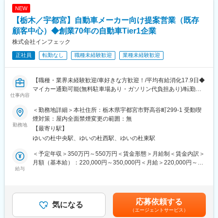
NEW
【栃木／宇都宮】自動車メーカー向け提案営業（既存
顧客中心）◆創業70年の自動車Tier1企業
株式会社インフェック
正社員
転勤なし
職種未経験歓迎
業種未経験歓迎
【職種・業界未経験歓迎/車好きな方歓迎！/平均有給消化17.9日◆
マイカー通勤可能(無料駐車場あり・ガソリン代負担あり)/転勤な
仕事内容
し/月平均残業20時間程】
＜勤務地詳細＞本社住所：栃木県宇都宮市野高谷町299-1 受動喫
■業務内容
煙対策：屋内全面禁煙変更の範囲：無
完成車メーカーを中心とした既存顧客に対し、ボディ試作部品や
勤務地
【最寄り駅】
アフターパーツの提案営業を担当いただきます。
ゆいの杜中央駅、ゆいの杜西駅、ゆいの杜東駅
・完成車メーカーのボディ試作を中心とした既存顧客への提案営
業
＜予定年収＞350万円～550万円＜賃金形態＞月給制＜賃金内訳＞
・顧客との打ち合わせ、ニーズのヒアリング
月額（基本給）：220,000円～350,000円＜月給＞220,000円～
・見積作成、価格・納期の調整
給与
350,000円＜昇給有無＞有＜残業手当＞有＜給与補足＞■昇給：年
・社内工場と連携した生産・品質管理
1回（4月）※業績連動■賞与：年2回（7月、12月）※業績連動【モ
・ボディ試作部品やアフターパーツなどの受注対応
デル年収】年収415万円 入社5年目 メンバー 25歳（月給28万円
・受注から納品までのプロジェクト管理
+賞与）年収680万円 入社5年目 係長 38歳（月給48万円+賞与）賃
応募依頼する
※外勤内勤割合は1:1
気になる
金はあくまでも目安の金額であり、選考を通じて上下する可能性
（エージェントサービス）
があります。月給(月額)は固定手当を含めた表記です。