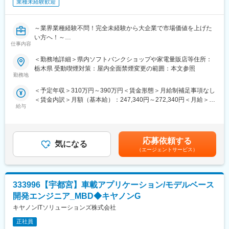
業種未経験歓迎
キャリア支援制度：専任キャリアアドバイザーが希望を後押し
資格取得支援：受験費用負担＋合格祝い金あり
キャリア大学制度：中途社員も利用可能な学びの場
～業界業種経験不問！完全未経験から大企業で市場価値を上げた
評価制度刷新：スキルアップが給与に直結
い方へ！～
仕事内容
福利厚生充実：引越補助・寮社宅制度・家族手当あり
●社会人未経験・フリーター・高卒等幅広く歓迎！
●研修充実で完全未経験でも安心！入社後や配属後等様々な研修を
＜勤務地詳細＞県内ソフトバンクショップや家電量販店等住所：
■業界について
ご用意
栃木県 受動喫煙対策：屋内全面禁煙変更の範囲：本文参照
技術アウトソーシングは、メーカーや官公庁に必要な技術を提供
●携帯電話（スマートフォン）を中心とした商材・各サービスの提
勤務地
する業界です。「派遣」という言葉で誤解されがちですが、安定
案等を幅広くお任せ
＜予定年収＞310万円～390万円＜賃金形態＞月給制補足事項なし
した正社員雇用＋専門スキル習得が可能。メーカーが製品に投資
●平均残業10h／年休123日／年間100名以上の正社員化実績有の
＜賃金内訳＞月額（基本給）：247,340円～272,340円＜月給＞
するのに対し、当社はエンジニアの技術力向上に投資します。あ
登用制度完備／東証プライム上場
給与
247,340円～272,340円＜昇給有無＞有＜残業手当＞有＜給与補足
なたの成長が会社の成長につながる環境です。
＞※上記は予定年収のため異なる場合があります。賃金はあくまで
■業務内容
も目安の金額であり、選考を通じて上下する可能性があります。
■キャリアパス例
家電量販店、モール型店舗内のソフトバンク取扱いコーナーに
月給(月額)は固定手当を含めた表記です。
・未経験からエンジニアへ：研修＋OJTで基礎から学べる
て、携帯電話を中心とした商材・各サービスの提案等を担当頂き
応募依頼する
気になる
・製造経験を活かして設備保全へ：現場経験がそのまま強みに
ます。
（エージェントサービス）
・資格取得でキャリアアップ：
■業務詳細
■働く環境
・接客業務
年間休日120日以上
333996【宇都宮】車載アプリケーション/モデルベース
・販促ツール作成（例：POP作成）
残業月20時間程度
・店頭キャンペーン企画
開発エンジニア_MBD◆キヤノンG
定年65歳・定着率90％以上
・セールス向上に向けた各種プロモーション
キヤノンITソリューションズ株式会社
長期就業を支える制度多数
■入社後の流れ／研修
正社員