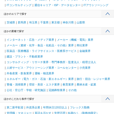
ITコンサルティング
通信キャリア・ISP・データセンター
ITアウトソーシング
ほかのエリアで探す
茨城県
群馬県
埼玉県
千葉県
東京都
神奈川県
山梨県
ほかの業種で探す
インターネット・広告・メディア業界
メーカー（機械・電気）業界
メーカー（素材・化学・食品・化粧品・その他）業界
商社業界
医薬品・医療機器・ライフサイエンス・医療系サービス
金融業界
建設・プラント・不動産業界
コンサルティング・リサーチ業界・専門事務所・監査法人・税理士法人
人材サービス・アウトソーシング業界・コールセンター
小売業界
外食産業・飲食業界
運輸・物流業界
エネルギー（電力・ガス・石油・新エネルギー）業界
旅行・宿泊・レジャー業界
警備・清掃業界
理容・美容・エステ業界
教育業界
農林水産・鉱業
公社・官公庁・学校・研究施設
冠婚葬祭業界
その他
ほかのこだわり条件で探す
第二新卒歓迎
外資系企業
年間休日120日以上
フレックス勤務
管理職・マネジャー
英語を活かす
学歴不問
転勤なし（勤務地限定）