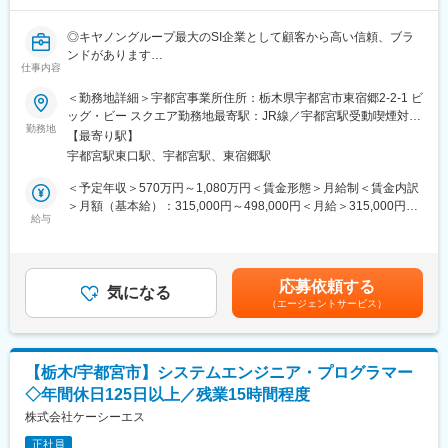
変更の範囲：会社の定める業務
まず入社4日間ほど導入研修を実施いたします。
現場経験豊富な社員が研修講師を務め、基本的なビジネスマナー
◎キヤノングループ最大のSI企業として顧客から高い信頼、ブラ
や商材知識、店頭での立ち振る舞い等、実務に基づいた丁寧な指
ンドがあります
導のもと、基礎的な内容から学んでいただきます。
仕事内容
◎日本産業の主軸である自動車業界にて、自動運転やEV化等に貢
その後は店舗配属となり、長年に渡るノウハウ等を凝縮した実践
献できます
形式のフォローアップ(OJT)研修や先輩社員とのロールプレイン
＜勤務地詳細＞宇都宮事業所住所：栃木県宇都宮市東宿郷2-2-1 ビ
◎受託開発を軸とした様々な環境をご用意してます
グ、eラーニング研修等を通して、着実に成長できる環境をご用意
ッグ・ビー スクエア勤務地最寄駅：JR線／宇都宮駅受動喫煙対
してます。
勤務地
策：屋内全面禁煙変更の範囲：会社の定める事業所（リモートワ
【最寄り駅】
■業務内容：
ーク含む）
宇都宮駅東口駅、宇都宮駅、東宿郷駅
車載アプリケーションにおけるモデルベース開発（MBD）、要求
■キャリアパス
分析から要件定義、設計、実装、テストまで幅広く担当する業務
まず1人前の接客技術を身に着けていただき、徐々に後輩指導やリ
＜予定年収＞570万円～1,080万円＜賃金形態＞月給制＜賃金内訳
【変更の範囲：会社の定める業務】
ーダー業務もお任せいたします。
＞月額（基本給）：315,000円～498,000円＜月給＞315,000円～
さらに正社員登用後は店舗マネジメントやエリアマネジメント、
給与
498,000円＜昇給有無＞有＜残業手当＞有＜給与補足＞※経験・能
■このポジションの魅力：
ジョブポスティング制度を活用して営業企画やマーケティング、
力等を考慮の上、当社規定により決定します。■昇給：年1回（4
・自動車部品の制御や自動車両の認知/判断/操作のアプリケーショ
グループ企業でご活躍いただく等、多岐にわたるキャリアアップ
月）※毎年の目標・役割達成度による賃金はあくまでも目安の金額
ン開発にて実績があります。
が目指せます。
であり、選考を通じて上下する可能性があります。月給(月額)は固
応募依頼する
・車載アプリケーション開発において、モデルベース開発による
気になる
定手当を含めた表記です。
（エージェントサービス）
要求分析から要件定義、設計、実装、テストまで幅広くお任せい
■正社員登用制度
たします。
半年に1回（年2回）受験いただくことができ、
・仕事内容をキャッチアップしていただいた後は、リーダーとし
全国で年間100名以上の方が正社員化されております。
てご活躍いただくことを期待しています。
【栃木/宇都宮市】システムエンジニア・プログラマー
・ご自身の経験やスキルを武器に新たな市場や顧客を開拓するバ
■目標設定
◇年間休日125日以上／残業15時間程度
イタリティを歓迎します。
ノルマはなく「販売実績やお客様満足度」に関する目標を設定い
株式会社ケーシーエス
たします。
■組織体制（部門全体）
販売目標は、チームとしての目標値が各クルーに分配される仕組
正社員