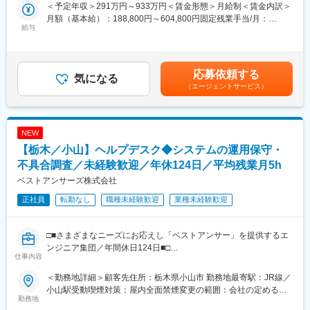
◇PLCラダーソフト／シーケンス設計開発
＜スキルアップ＞
＜予定年収＞291万円～933万円＜賃金形態＞月給制＜賃金内訳＞
◇ＳＴ言語による制御プログラム開発
資格取得のためのサポートがございます。
月額（基本給）：188,800円～604,800円固定残業手当/月：
◇ロボット制御及び制御プログラム開発
給与
＜やる気を評価し育成する文化＞
14,750円～47,250円（固定残業時間10時間0分/月）超過した時間
◇電気回路設計
キャリアアップの際に年次や経験だけを評価するのではなく、や
外労働の残業手当は追加支給＜月給＞203,550円～652,050円（一
◇ＣＡＤを使用した図面作成
る気や成長意欲、会社やチームへの貢献といった定性面をきちん
律手当を含む）＜昇給有無＞有＜残業手当＞有＜給与補足＞■年
◇装置立ち上げ作業（デバッグ）
と評価する文化です。
収：2,914,600円～9,336,600円■賞与：年2回（前年度実績）■賞
応募依頼する
※案件によって、出張が発生する場合もあります。
気になる
加えて、会社全体で助け合い社員を育成する文化がございます。
与金額：450,000円～1,200,000円（前年度実績）■昇給：あり
（エージェントサービス）
また、挑戦したい分野やプロジェクトなどの相談なども可能で
（前年度実績）■昇給金額 1月あたり：7,000円～30,000円（前年
■組織構成：
す。
度実績）賃金はあくまでも目安の金額であり、選考を通じて上下
・現在2名（50代、60代／男性のみ）が在籍しております。
する可能性があります。月給(月額)は固定手当を含めた表記です。
・社員が全体で50名程度おり、その中からプロジェクトごとに
■当社の特徴：
NEW
2~10名程度のチームを作りプロジェクトを実行いただきます。
上場企業からの生産管理システムの受託開発をメインに、ユーザ
【栃木／小山】ヘルプデスク◆システムの運用保守・
ーからの高い評価を得ています。
■当社の魅力：
不具合調査／未経験歓迎／年休124日／平均残業月5h
また、個人のやる気を尊重し、働きやすい環境作りを行っていま
【働きやすさ】
す。
ベストアンサーズ株式会社
年間休日124日、残業月5時間程度、フレックス制とワークライフ
正社員
転勤なし
職種未経験歓迎
業種未経験歓迎
バランスを保ちながら勤務いただけます。働きやすい環境づくり
変更の範囲：会社の定める業務
のため案件の調整を会社として行い、残業月平均時間5時間程度を
実現しております。また、慣れてきましたら在宅勤務も可能で
□■さまざまなニーズにお応えし「ベストアンサー」を提供するエ
す。
ンジニア集団／年間休日124日■□
仕事内容
■就業環境：
■業務概要：
＜スキルアップ＞
＜勤務地詳細＞顧客先住所：栃木県小山市 勤務地最寄駅：JR線／
ヘルプデスクとして、顧客先（小山駅徒歩5分）にて常駐勤務いた
資格取得のためのサポートがございます。
小山駅受動喫煙対策：屋内全面禁煙変更の範囲：会社の定める事
だきます。
勤務地
＜やる気を評価し育成する文化＞
業所