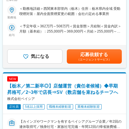
業界や業種を問わず顧客の課題解決に携われ、クラウド分野など
できる環境～
成長領域での提案経験が積めます。パターン化された製品ではな
＜勤務地詳細＞西関東本部管内（栃木）住所：栃木県内全域 受動
く多様なアプリから最適解をカスタマイズでき、提案力や調整力
■業務概要
喫煙対策：屋内全面禁煙変更の範囲：会社の定める事業所
が身につきます。
機械警備サービスに携わるスタッフを「ビートエンジニア
勤務地
（BE）」と呼んでいます。
＜予定年収＞362万円～508万円＜賃金形態＞月給制＜賃金内訳＞
■教育体制
ご契約先に設置された防犯センサーが異常を検知した際や、火災
月額（基本給）：255,000円～369,000円＜月給＞255,000円～
情報セキュリティ・品質管理・マネジメントなどの研修や、eラー
信号、救急信号を受信した際に、コントロールセンターの指示で
給与
369,000円＜昇給有無＞有＜残業手当＞有賃金はあくまでも目安
ニング、資格取得支援制度も充実。一層専門性を高められる環境
いち早く現地に駆けつけ、安全を確保するのが主な役割です。社
の金額であり、選考を通じて上下する可能性があります。月給(月
です。
会の安心を守り、お客様と顔を合わせるセコムの最前線の仕事で
額)は固定手当を含めた表記です。
す。
■就業環境
被害の拡大防止や未然の防止が目的のため危険を冒すことはござ
応募依頼する
気になる
完全週休2日制・年間休日125日・有給取得率81.3％、ワークライ
いません。
（エージェントサービス）
フバランスを重視。車通勤可、転勤なし。福利厚生も充実してい
ます。
■業務詳細
・駆け付け対処：個人宅やATM、交通事故現場へ駆けつけての一
■想定されるキャリアパス
NEW
次対応。
IT業界での営業力を磨き、将来的にはマネジメントやコンサルタ
・保守点検：センサーや電池の交換。
【栃木／第二新卒◎】店舗運営（責任者候補）◆早期
ント、専門領域でのキャリア形成も可能です。
・その他：緊急対処、巡回、警備強化の提案等
昇格可／2~3年で店長⇒SV（数店舗を束ねるチーフへ
株式会社ベイシア
■企業の特徴/魅力
■セコムで働く魅力
創業60年の安定基盤と「社員ファースト」な社風で、長期的に安
★評価制度※平均年収621万
正社員
5名以上採用
職種未経験歓迎
業種未経験歓迎
心して働ける職場です。
資格級や年齢により毎年昇給のチャンスがあります。自身の頑張
りが給与として評価される仕組みです。
★プライベートと両立
【カインズやワークマンを有するベイシアグループ企業／年2回の
年間を通して自由な時期に取得できる柔軟な休暇制度「フレック
連休取得可／独身社宅・家族社宅完備・年間12回の帰省旅費補助