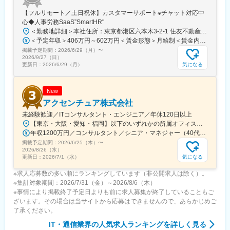
【フルリモート／土日祝休】カスタマーサポート※チャット対応中
心◆人事労務SaaS”SmartHR"
＜勤務地詳細＞本社住所：東京都港区六本木3-2-1 住友不動産六本木グランドタワー勤務地最寄駅：東京メトロ南北線／六本木一丁目駅受動喫煙対策：屋内全面禁煙変更の範囲：会社の定める事業所（リモートワーク含む）
＜予定年収＞406万円～602万円＜賃金形態＞月給制＜賃金内訳＞月額（基本給）：212,480円～315,200円その他固定手当/月：5,000円固定残業手当/月：77,520円～114,800円（固定残業時間45時間0分/月）超過した時間外労働の残業手当は追加支給＜月給＞295,000円～435,000円（一律手当を含む）＜昇給有無＞有＜残業手当＞有賃金はあくまでも目安の金額であり、選考を通じて上下する可能性があります。月給(月額)は固定手当を含めた表記です。
掲載予定期間：
2026/6/29（月）
〜
2026/9/27（日）
気になる
更新日：
2026/6/29（月）
New
アクセンチュア株式会社
未経験歓迎／ITコンサルタント・エンジニア／年休120日以上
【東京・大阪・愛知・福岡】以下のいずれかの所属オフィスもしくは各エリアのプロジェクト先 所属オフィス：■赤坂インターシティ■関西オフィス■アクセンチュア・アドバンスト・テクノロジーセンター名古屋■福岡オフィス※詳細は勤務地一覧よりご覧いただけます。※所属オフィスを問わずプロジェクトにより、国内出張、海外出張の可能性があります【魅力ポイント│世界の知恵を活用】世界中のベストプラクティスがデータベースに集約されており、数多くの事例や社員の知恵を活用できます。日本では前例のない案件でも、世界各国の社員からオンライン・オフライン（海外出張）問わず、気軽にアドバイスを受けることができます。★ この求人のPOINT ★￣￣V￣￣￣￣￣￣￣￣￣＃世界約78万人規模の大手基盤で安定性◎若手から裁量大きく挑戦・成長できる環境＃土日祝休／連続5日以上の休暇取得も可能！／フルフレックス（コアタイムなし）＃コンサル・IT未経験者向けの手厚い研修◎／メンター制度もあるため安心してチャレンジOK！
年収1200万円／コンサルタント／シニア・マネジャー（40代） 年収1000万円／テクノロジーアーキテクト（30代）
掲載予定期間：
2026/6/25（木）
〜
2026/8/26（水）
気になる
更新日：
2026/7/1（水）
※求人応募数の多い順にランキングしています（非公開求人は除く）。
※集計対象期間：2026/7/31（金）～2026/8/6（木）
※事情により掲載終了予定日よりも前に求人募集が終了していることもご
ざいます。その場合は当サイトから応募はできませんので、あらかじめご
了承ください。
IT・通信業界
の人気求人ランキングを詳しく見る