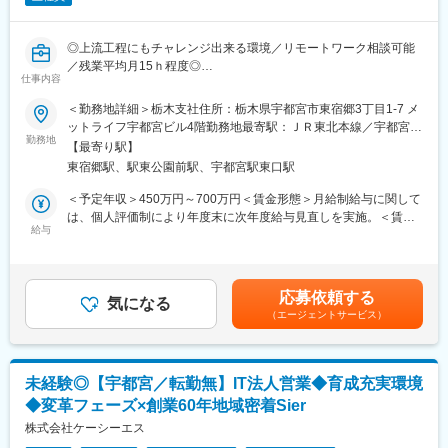
・約20名
みのため、チームで協力し合い達成していく文化がございます。
・20代～40代にて幅広い方が在籍しております
その他、定性観点でも詳細に目標設定を行うため、ご自身が日々
・雰囲気：社員同士の仲が良く、社員同士で勉強会を組むなど積
業務で意識することを明確に定め、やりがいや達成感をもって働
◎上流工程にもチャレンジ出来る環境／リモートワーク相談可能
極的にコミュニケーションにとっております。
ける環境です。
／残業平均月15ｈ程度◎
・在宅率：約30％
仕事内容
■希望休取得
茨城県、栃木県を中心に、民間、自治体、公団体、原子力関連施
＜勤務地詳細＞栃木支社住所：栃木県宇都宮市東宿郷3丁目1-7 メ
■専門職ポジション／目標管理：
シフト制のため、毎月シフト提出時に希望をご提示していただけ
設向けにシステムの設計・開発・保守運用等を手掛ける当社にお
ットライフ宇都宮ビル4階勤務地最寄駅：ＪＲ東北本線／宇都宮駅
目標と結果に応じて給与に反映。キャリアプランに応じて必要な
れば、比較的通りやすい環境です。（土日祝出社必須）
いて【SE／プログラマー】としてご活躍頂きます。
勤務地
受動喫煙対策：屋内喫煙可能場所あり変更の範囲：本文参照
研修受講を計画。各ポジションに定められた外部資格を入社から2
【最寄り駅】
年以内取得いただきます。（支援制度あり）
変更の範囲：会社の定める業務
東宿郷駅、駅東公園前駅、宇都宮駅東口駅
■業務内容：変更の範囲なし
システムエンジニアとして、業務システムの要件定義、設計、テ
＜予定年収＞450万円～700万円＜賃金形態＞月給制給与に関して
■当社の特徴：
スト及びプロジェクトマネージメント等上流工程を行います。
は、個人評価制により年度末に次年度給与見直しを実施。＜賃金
・社員の成長をサポートするため、入社2年目以降中堅社員を対象
プログラマーとしてJava、JavaScript、Ｃ＃.NET、VB.NET、
給与
内訳＞月額（基本給）：321,428円～500,000円＜月給＞321,428
にした「ヒューマンスキル研修」や、自分が位置するポジション
Python等のプログラミングを行います。
円～500,000円＜昇給有無＞有＜残業手当＞有＜給与補足＞■賞
の役割を認識し、組織に貢献するために必要な知識やスキルを習
※プログラマーとして経験を積みシステムエンジニアにキャリアス
与：年2回（6月、12月）＋業績賞与（年度末に業績及び個人評価
得する「階層別教育」などを実施し、さらなる飛躍を支援してい
テップできます。経験者に関してはSEとしてお仕事をお任せする
による）賃金はあくまでも目安の金額であり、選考を通じて上下
ます。
応募依頼する
可能性もあります。
気になる
する可能性があります。月給(月額)は固定手当を含めた表記です。
・働き方の取り組みとして、「在宅勤務制度」や「時間単位休暇
（エージェントサービス）
制度」、「ジョブ・リターン制度」などを導入しており、公私の
■組織構成
両立や復職への支援などを積極的に行っています。
栃木：10名程
※お客様先に常駐するケースが多い
変更の範囲：本文参照
未経験◎【宇都宮／転勤無】IT法人営業◆育成充実環境
◆変革フェーズ×創業60年地域密着Sier
■同社の特徴：
グローバルスタンダードとして進化し続ける ICT「情報通信技
株式会社ケーシーエス
術」は、あらゆる分野で多様化し、その活用目的も効率性や生産