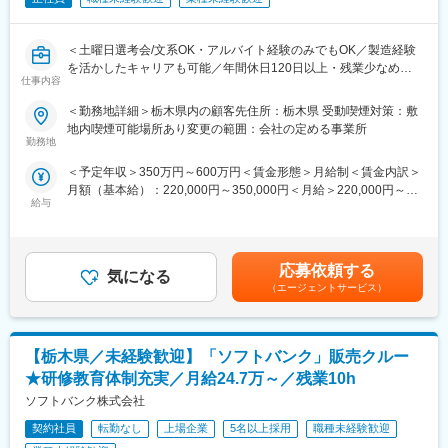
と商材学習の研修機会や、キャリア入社者向けのフォローアップ
変更の範囲：会社の定める業務
研修もあります。配属後も先輩社員やチーム全体でしっかりフォ
ローし、入社後も継続的に成長を支援しておりますので安心して
＜土曜日選考会/文系OK・アルバイト経験のみでもOK／製造経験
働ける環境です。
を活かしたキャリアも可能／年間休日120日以上・残業少なめ／
■社内の雰囲気：
仕事内容
資格取得支援・引越補助・寮社宅制度あり＞
当社の営業職は、お客様の課題に寄り添いながら解決策を提案す
＜勤務地詳細＞栃木県内の顧客先住所：栃木県 受動喫煙対策：敷
る営業スタイルです。個人で成果を追うのではなく、チームで支
■こんな方におすすめ
地内喫煙可能場所あり変更の範囲：会社の定める事業所
え合いながらお客様への価値提供に繋げていきます。そのために
・未経験からエンジニアに挑戦したい！
勤務地
も、チームプレイの精神やお客様とのコミュニケーションを大切
・製造現場での経験を活かして設備保全や技術職に進みたい！
にできるメンバーが多く集まっています。
＜予定年収＞350万円～600万円＜賃金形態＞月給制＜賃金内訳＞
・スキルアップが給与UPにつながる環境で働きたい！
■評価制度：
月額（基本給）：220,000円～350,000円＜月給＞220,000円～
安定した正社員雇用で長期キャリアを築きたい！
目標を年初に上司と面談をしたうえで設定します。目標に対して
給与
350,000円＜昇給有無＞有＜残業手当＞有＜給与補足＞※経験、能
どの程度達成できたかにより評価が決まります。
力、スキル等を考慮し、弊社規定により決定します。■普通残業／
人柄・意欲重視で積極採用中！
■本ポジションの魅力：
深夜残業手当：1分単位で支給■賞与：年2回（7月・12月）■昇
まずは面接であなたの希望をお聞かせください。
・キヤノン製品だけでなく、他社の製品を幅広く取扱うマルチベ
給：年1回（4月）賃金はあくまでも目安の金額であり、選考を通
応募依頼する
ンダー企業だからこそ、顧客に最適な提案ができます！
気になる
じて上下する可能性があります。月給(月額)は固定手当を含めた表
■当日のスケジュール
（エージェントサービス）
・企業や店舗の決裁者との接点も多く、会話を通して豊富な知識
記です。
・日時：2026年8月8日(土) 10:00～
を得ることが可能です！
（1）会社説明 40分
■福利厚生の魅力：
（2）休憩 10分
年1回5日間付与されるマイバカンス休暇や5年毎に休暇と金一封
【栃木県／未経験歓迎】「ソフトバンク」販売クルー
（3）個別面談 40分
が支給されるリフレッシュ休暇などの制度も充実。特別休暇や
（4）適性検査 40分
★研修教育体制充実／月給24.7万～／残業10h
GW・年末年始休暇と組み合わせて更に長期休暇取得も可能です。
※参加人数が多い場合、個別面談を少しお待ちいただく可能性がご
ソフトバンク株式会社
ざいます
変更の範囲：会社の定める業務
契約社員
転勤なし
上場企業
5名以上採用
職種未経験歓迎
■当社の特長