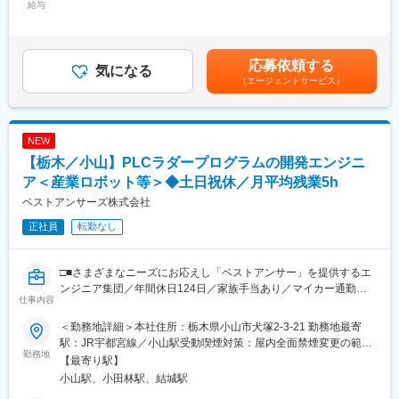
◇Webシステムの開発
給与
ーからの高い評価を得ています。
14,150円～25,000円（固定残業時間10時間0分/月）超過した時間
◇SQLによるDB開発
また、個人のやる気を尊重し、働きやすい環境作りを行っていま
外労働の残業手当は追加支給＜月給＞195,270円～345,000円（一
◇ソケット通信による通信制御システムの開発
す。
律手当を含む）＜昇給有無＞有＜残業手当＞有＜給与補足＞■年
◇PLCプログラムの開発 など
収：2,796,040円～4,940,000円■賞与（前年度実績）：年2回■賞
応募依頼する
※案件によって、出張等が発生する場合もあります。
気になる
変更の範囲：会社の定める業務
与金額：450,000 円 ～ 1,200,000 円（前年度実績）■昇給：あり
（エージェントサービス）
（前年度実績）■昇給金額 1月あたり：7,000円～30,000円（前年
■扱うサービス：
度実績）賃金はあくまでも目安の金額であり、選考を通じて上下
生産管理や業務効率化支援システム、制御システムなど、幅広い
する可能性があります。月給(月額)は固定手当を含めた表記です。
業種・業態向けの受託開発案件を手掛けています。
NEW
【栃木／小山】PLCラダープログラムの開発エンジニ
■組織構成：
従業員43名の規模で、女性や中途入社者も多数活躍しており、個
ア＜産業ロボット等＞◆土日祝休／月平均残業5h
人の成長意欲を重視した組織風土です。
ベストアンサーズ株式会社
正社員
転勤なし
■業務の魅力：
大手企業案件で最先端技術に触れられる機会が多く、アイデアや
意欲を尊重する職場環境のもと、自身の成長と顧客課題の解決に
□■さまざまなニーズにお応えし「ベストアンサー」を提供するエ
直接貢献できるやりがいがあります。
ンジニア集団／年間休日124日／家族手当あり／マイカー通勤可
仕事内容
■□
■教育体制：
入社後はOJTや先輩社員による丁寧なサポートがあり、未経験か
＜勤務地詳細＞本社住所：栃木県小山市犬塚2-3-21 勤務地最寄
■業務概要：
ら段階的にスキルアップが可能です。各種研修やフォロー体制も
駅：JR宇都宮線／小山駅受動喫煙対策：屋内全面禁煙変更の範
産業用ロボットや工場設備に関わる業務をお任せします。
勤務地
充実しています。
囲：会社の定める事業所
【最寄り駅】
小山駅、小田林駅、結城駅
■具体的には：
■就業環境：