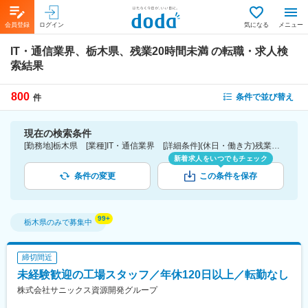
会員登録
ログイン
気になる
メニュー
IT・通信業界、栃木県、残業20時間未満
の転職・求人検
索結果
800
条件で並び替え
件
現在の検索条件
[勤務地]栃木県 [業種]IT・通信業界 [詳細条件](休日・働き方)残業20時間未満
新着求人をいつでもチェック
条件の変更
この条件を保存
栃木県
のみで募集中
締切間近
未経験歓迎の工場スタッフ／年休120日以上／転勤なし
株式会社サニックス資源開発グループ