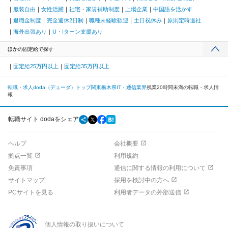
服装自由
女性活躍
社宅・家賃補助制度
上場企業
中国語を活かす
退職金制度
完全週休2日制
職種未経験歓迎
土日祝休み
原則定時退社
海外出張あり
U・Iターン支援あり
ほかの固定給で探す
固定給25万円以上
固定給35万円以上
転職・求人doda（デューダ）トップ
関東
栃木県
IT・通信業界
残業20時間未満の転職・求人情
報
転職サイト dodaをシェア
ヘルプ
会社概要
拠点一覧
利用規約
免責事項
通信に関する情報の利用について
サイトマップ
採用を検討中の方へ
PCサイトを見る
利用者データの外部送信
個人情報の取り扱いについて