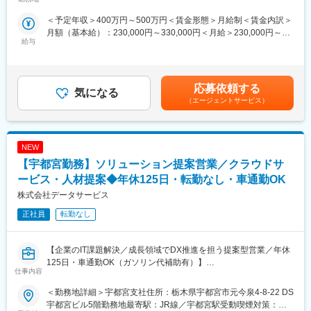
■当社の特徴：
◆職務詳細：
＜予定年収＞400万円～500万円＜賃金形態＞月給制＜賃金内訳＞
・当社では、技術者が「今、何をやりたいのか」「今後どうなっ
車両実験業務
月額（基本給）：230,000円～330,000円＜月給＞230,000円～
ていきたいのか」を大切にしています。例えば、経験はまだ浅い
１．実験準備、走行、評価、計測（計測器の設置含む）、撤収、
給与
330,000円＜昇給有無＞有＜残業手当＞有＜給与補足＞※社会人経
かもしれないが、この技術分野に取り組みたい、そういった技術
データ解析、実験結果まとめ業務
験、面接結果等を考慮の上決定します。 ■昇給：年1回（4月）■賞
者の志を重んじています。技術の専門家集団として、エンジニア
２．中番および夜勤勤務有り（中番は3か月に1週間程度、夜勤は
与：年2回（7月、12月）※過去実績2.6ヶ月賃金はあくまでも目安
が望む技術領域で活躍し、スキルを磨ける環境整備に尽力してい
年間トータルで3週間程度）
の金額であり、選考を通じて上下する可能性があります。月給(月
ます。
３．休日出勤有り（2か月に1回程度）
応募依頼する
気になる
額)は固定手当を含めた表記です。
４．国内出張有り（2か月に1回程度で、主に1泊程度、最大2週間
（エージェントサービス）
変更の範囲：会社の定める業務
連続）
※ご経験スキルに応じて別案件の打診をさせていただく場合もござ
います。ご面接の際に志向性に合わせて様々お話しできればと思
NEW
います。
【宇都宮勤務】ソリューション提案営業／クラウドサ
◆働く環境：配属先によって多少前後しますが全社月平均残業時
ービス・人材提案◆年休125日・転勤なし・車通勤OK
間は20時間程度になります。また、年休120日程度や充実した教
株式会社データサービス
育制度など働きやすい環境を整えております。
正社員
転勤なし
◆案件配属後：2年～3年程度アサイン案件に携わります。半年に
1度営業とプロジェクトリーダーと面談し、自身の状態や希望の案
件のヒアリングを行い、次回案件アサイン時に適切なプロジェク
【企業のIT課題解決／成長領域でDX推進を担う提案型営業／年休
トに配属できるような体制を整えています。そのため、多種多様
125日・車通勤OK（ガソリン代補助有）】
仕事内容
な業界のクライアント先プロジェクトを担当することができ、幅
広い知識とスキルを身に付けることができます。
同社の営業担当として、栃木県内の法人顧客に対し、ITソリュー
＜勤務地詳細＞宇都宮支社住所：栃木県宇都宮市元今泉4-8-22 DS
ションの提案から必要に応じたIT人材の確保・提案まで一気通貫
宇都宮ビル5階勤務地最寄駅：JR線／宇都宮駅受動喫煙対策：屋
◆充実した教育制度／入社後のフォロー体制充実：