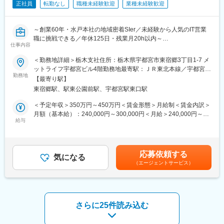
正社員
転勤なし
職種未経験歓迎
業種未経験歓迎
性の追求にとどまらず、豊かさやエコロジーが求められる感性の
時代へと変化しており、同社のソリューション「付加価値提案」
のかたちも大きく変わろうとしています。さらにコンピュータの
～創業60年・水戸本社の地域密着SIer／未経験から人気のIT営業
利用技術が多岐にわたる中で、クラウドコンピューティングによ
職に挑戦できる／年休125日・残業月20h以内～
るグローバルなネットワークサポートやシステム構築・運用技術
仕事内容
が求められています。ケーシーエスグループは幅広いICT分野で進
■当社について：
＜勤務地詳細＞栃木支社住所：栃木県宇都宮市東宿郷3丁目1-7 メ
化し続ける最先端の情報技術を備え、顧客の要望に応える独立系
茨城県水戸市に本社を置く総合IT企業として、システム開発・ネ
ットライフ宇都宮ビル4階勤務地最寄駅：ＪＲ東北本線／宇都宮駅
の総合情報サービス企業です。経済や社会インフラなど、世の中
ットワーク構築・Web制作・人材派遣まで幅広く展開。約700社
勤務地
受動喫煙対策：屋内喫煙可能場所あり変更の範囲：会社の定める
の情報環境が変化するほど、ケーシーエスグループが持つ高度な
【最寄り駅】
との取引基盤を持ち、自治体・大学・民間企業を中心に長年の信
事業所
技術力が発揮できるステージは大きく拡がります。長年の経験と
東宿郷駅、駅東公園前駅、宇都宮駅東口駅
頼関係を築いてきました。現在は福祉・介護領域の自社パッケー
実績に裏打ちされた専門性の高い業種・業務ノウハウと、ソフト
ジ開発に注力し、国のDX施策に沿った新たな事業拡大を進めてい
＜予定年収＞350万円～450万円＜賃金形態＞月給制＜賃金内訳＞
ウエア開発技術により挑戦してきたソリューション「付加価値提
ます。
月額（基本給）：240,000円～300,000円＜月給＞240,000円～
案」は、時代がどれほど変化しようとも成長し続け、同社の果た
給与
300,000円＜昇給有無＞有＜残業手当＞有＜給与補足＞※年齢や経
すべきミッションは変わることはありません。また、品質保証規
加えて、栃木支社では20代中心の組織体制のもと、新しい営業ス
験に応じ年収が増減する可能性があります。賞与：年2回／昨年実
格「ISO9001」・情報セキュリティ規格「ISO27001」の認証や個
タイルの確立に取り組む変革フェーズにあります。そのため未経
績2カ月昇給昇格：有賃金はあくまでも目安の金額であり、選考を
人情報保護「プライバシーマーク」の認定を取得するなど、品質
験からでも組織づくりなどにも関われる環境です。
通じて上下する可能性があります。月給(月額)は固定手当を含めた
管理・環境保全と機密保持に万全な体制を整えています。ケーシ
応募依頼する
気になる
表記です。
ーエスグループは、顧客の最適なソリューションパートナーとし
（エージェントサービス）
■募集背景
て、常に「信頼される企業づくり」を行っていきます。
・営業体制の刷新（従来型営業からの脱却）
・新規開拓強化および将来の組織中核人材の育成
変更の範囲：本文参照
※（20代多数・営業3名）のため、育成前提の採用です
さらに25件読み込む
■業務内容
入社後はOJT・同行を通じて基礎から学び、段階的に担当範囲を