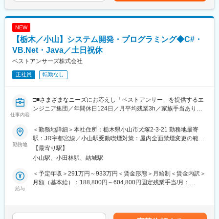
ます。
ます。営業未経験でもご安心ください。
入社後はまず現場でベイシアの売場運営やオペレーションを習得
いただき、部門責任者として売場管理やチームマネジメントを担
■就業環境
NEW
っていただきます。
残業月20時間、平均有給消化17日、退職金・家族手当あり、車通
その後は副店長・店長・SV（スーパーバイザー）として、より大
【栃木／小山】システム開発・プログラミング◆C#・
勤可能(無料の駐車場あり、ガソリン代負担あり)、出張無し、休日
きなマネジメント領域でご活躍いただくことを期待しています。
対応無し
VB.Net・Java／土日祝休
ベストアンサーズ株式会社
◎具体的には
■当社の魅力
・売場づくり
Tier1メーカーとして完成車メーカーとの直接取引があります。車
正社員
転勤なし
・販売計画の立案
のボディを製造しており、EV車にも使用されますので受注も増え
・発注・仕入れ
てきており、売上は安定しております。某大手自動車メーカーと
・商品加工・調理
□■さまざまなニーズにお応えし「ベストアンサー」を提供するエ
直取引があります。中古車部品パーツの製造もしており、需要が
・値付け
ンジニア集団／年間休日124日／月平均残業3h／家族手当あり／
非常に高くこちらも安定した受注を獲得できています。
仕事内容
・品出し
マイカー通勤可■□
・売上・利益管理
変更の範囲：会社の定める業務
＜勤務地詳細＞本社住所：栃木県小山市犬塚2-3-21 勤務地最寄
・スタッフ育成・マネジメント
■業務概要：
駅：JR宇都宮線／小山駅受動喫煙対策：屋内全面禁煙変更の範
・労務管理・シフト管理
顧客の要件を満たすシステム／ソフトウェア開発業務をお任せし
勤務地
囲：会社の定める事業所
【最寄り駅】
ます。
小山駅、小田林駅、結城駅
■キャリアパス：
まずは店舗運営の中心を担っていただきます。その後は実績や適
■具体的には：
＜予定年収＞291万円～933万円＜賃金形態＞月給制＜賃金内訳＞
性に応じて、
◇C#やVB.Net、Java等によるシステムの開発
月額（基本給）：188,800円～604,800円固定残業手当/月：
部門責任者⇒副店長⇒店長⇒SV（複数店舗統括／BeOP）へキャ
◇Webシステムの開発
給与
14,750円～47,250円（固定残業時間10時間0分/月）超過した時間
リアアップ。
◇SQLによるDB開発
外労働の残業手当は追加支給＜月給＞203,550円～652,050円（一
SV（BeOP）は複数店舗の業績向上や店長育成、本部と店舗をつ
◇ソケット通信による通信制御システムの開発
律手当を含む）＜昇給有無＞有＜残業手当＞有＜給与補足＞■年
なぐ役割を担う重要ポジションです。
◇PLCプログラムの開発 など
収：2,914,600円～9,336,600円■賞与（前年度実績）：年2回■賞