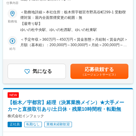
週平均労働時間39時間と働きやすい環境です。
仕事内容
※原則夜勤は連続2日まで
■業務内容：
■業務内容：
＜勤務地詳細＞本社住所：栃木県宇都宮市野高谷町299-1 受動喫
店舗運営スタッフとして、いずれかの部門を担当していただきま
完成車メーカーとの直接取引を強みに、業績好調を続ける当社に
煙対策：屋内全面禁煙変更の範囲：無
変更の範囲：会社の定める業務
す。
て経理職を募集します。入社後は仕訳業務などの基本的な経理業
勤務地
【最寄り駅】
◎配属部門
務からスタートしていただきます。先輩社員のサポートを受けな
ゆいの杜中央駅、ゆいの杜西駅、ゆいの杜東駅
青果／鮮魚／精肉／惣菜／一般食品／オペレーション（レジ）／
がら徐々に業務の幅を広げ、将来的には決算業務にも携わること
衣料／住関連
が可能です。
＜予定年収＞360万円～450万円＜賃金形態＞月給制＜賃金内訳＞
◎具体的には
・仕訳計上、入出金管理
月額（基本給）：200,000円～300,000円＜月給＞200,000円～
・売場づくり
・会計処理、伝票管理、売上管理
給与
300,000円＜昇給有無＞有＜残業手当＞有＜給与補足＞■昇給：年
・商品加工・調理
・支払業務
1回（4月）※業績連動■賞与：年2回（7月、12月）※業績連動賃金
・品出し
・月次・半期・年次決算業務
はあくまでも目安の金額であり、選考を通じて上下する可能性が
・発注・仕入れ
あります。月給(月額)は固定手当を含めた表記です。
応募依頼する
・値付け
■組織構成：
気になる
・販売計画の立案
（エージェントサービス）
経理財務部への配属となります。現在は30代と50代の社員2名が
・パート・アルバイトスタッフとの連携
在籍しており、少数精鋭の組織です。先輩社員のサポートを受け
将来的には10名前後のスタッフをまとめる部門責任者を目指して
ながら経理業務を習得できるため、未経験の方も安心してスター
いただきます。
トできる環境です。
NEW
【栃木／宇都宮】経理（決算業務メイン）★大手メー
■キャリアパス：
■教育体制：
売場担当⇒部門責任者⇒副店長⇒店長⇒SV（複数店舗統括）
入社後は、先輩社員によるOJTを通じて業務を習得いただきま
カーと直接取引あり/土日休・残業10時間程・転勤無
す。一人立ちするまで丁寧にフォローするため、業界や職種の経
株式会社インフェック
ベイシアでは店舗での経験を積みながら、マネジメント職へのキ
験が浅い方でも安心して業務に取り組める環境です。実務を通じ
ャリア形成が可能です！
正社員
転勤なし
業種未経験歓迎
て知識やスキルを身につけながら、段階的に担当業務の幅を広げ
ていただきます。
■同社について：