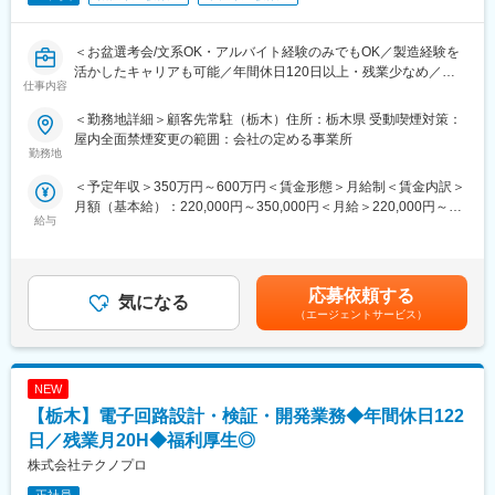
験が浅い方でも安心して業務に取り組める環境です。実務を通じ
て知識やスキルを身につけながら、段階的に担当業務の幅を広げ
＜お盆選考会/文系OK・アルバイト経験のみでもOK／製造経験を
ていただきます。
活かしたキャリアも可能／年間休日120日以上・残業少なめ／資
仕事内容
格取得支援・引越補助・寮社宅制度あり＞
■就業環境：
・月平均残業時間：10時間程
＜勤務地詳細＞顧客先常駐（栃木）住所：栃木県 受動喫煙対策：
■こんな方におすすめ
※決算時期と年始は繁忙期のため月平均20～30時間になる場合有
屋内全面禁煙変更の範囲：会社の定める事業所
・未経験からエンジニアに挑戦したい！
勤務地
り
・製造現場での経験を活かして設備保全や技術職に進みたい！
・転勤：無し
＜予定年収＞350万円～600万円＜賃金形態＞月給制＜賃金内訳＞
・スキルアップが給与UPにつながる環境で働きたい！
・育児・介護休業制度や時短正社員制度等有り
月額（基本給）：220,000円～350,000円＜月給＞220,000円～
安定した正社員雇用で長期キャリアを築きたい！
・平均有給消化日数：17日
給与
350,000円＜昇給有無＞有＜残業手当＞有＜給与補足＞※経験、能
・マイカー通勤可能（ガソリン代の支給有り）
力、スキル等を考慮し、弊社規定により決定します。■普通残業／
人柄・意欲重視で積極採用中！
深夜残業手当：1分単位で支給■賞与：年2回（7月・12月）■昇
まずは面接であなたの希望をお聞かせください。
■当社の魅力：
給：年1回（4月）賃金はあくまでも目安の金額であり、選考を通
応募依頼する
当社は創業70年以上の歴史を持つTier1メーカーとして、完成車メ
気になる
じて上下する可能性があります。月給(月額)は固定手当を含めた表
■当日のスケジュール
ーカーと長年にわたり直接取引を続けています。自動車ボディの
（エージェントサービス）
記です。
・日時：2026年8月12日(水) 10:00～
試作・量産部品の製造を強みとしており、近年はEV市場の拡大に
（1）会社説明 40分
伴い受注も増加しているため、安定した経営基盤を築いていま
（2）休憩 10分
す。
NEW
（3）個別面談 40分
また、大手自動車メーカーとの取引実績に加え、中古車向けアフ
（4）適性検査 40分
【栃木】電子回路設計・検証・開発業務◆年間休日122
ターパーツの製造も手掛けており、継続的な需要による安定した
※参加人数が多い場合、個別面談を少しお待ちいただく可能性がご
受注を確保しています。自動車業界を中心に、二輪車・建設機
日／残業月20H◆福利厚生◎
ざいます
械・医療機器など幅広い分野のものづくりを支えており、将来性
株式会社テクノプロ
と安定性を兼ね備えた環境で長く活躍いただけます。
■当社の特長