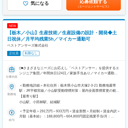
応募依頼する
※案件によって、出張等が発生する場合もあります。
気になる
与金額：450,000 円 ～ 1,200,000 円（前年度実績）■昇給：あり
■同社について：
（エージェントサービス）
（前年度実績）■昇給金額 1月あたり：7,000円～30,000円（前年
経常利益率も高く、現在はデジタル領域に積極的に投資を行い、
■扱うサービス：
度実績）賃金はあくまでも目安の金額であり、選考を通じて上下
より便利で健康的な生活をサポートする社会インフラとしてなく
主に大手企業向けの基幹業務システムや制御系システムの受託開
する可能性があります。月給(月額)は固定手当を含めた表記です。
てなならない唯一無二の会社に成長していきます。
発、Webアプリケーション開発等
NEW
【栃木／小山】生産技術／生産設備の設計・開発◆土
変更の範囲：会社の定める業務
■組織構成：
従業員数43名、うちエンジニアが大半。チーム体制で案件を進行
日祝休／月平均残業5h／マイカー通勤可
し、先輩社員のサポートや情報共有も活発です。
ベストアンサーズ株式会社
正社員
転勤なし
■業務の魅力：
要件定義～開発・運用まで一貫して携われ、技術力だけでなく顧
客折衝力も磨けます。多彩な業界・規模の案件でスキルアップが
□■さまざまなニーズにお応えし「ベストアンサー」を提供するエ
可能です。
ンジニア集団／年間休日124日／家族手当あり／マイカー通勤可
仕事内容
■□
■教育体制：
OJTや先輩社員によるフォロー体制があり、新しい分野にもチャ
＜勤務地詳細＞本社住所：栃木県小山市犬塚2-3-21 勤務地最寄
■業務概要：
レンジしやすい環境です。
駅：JR宇都宮線／小山駅受動喫煙対策：屋内全面禁煙変更の範
産業用ロボットや工場設備に関わる業務をお任せします。
勤務地
囲：会社の定める事業所
【最寄り駅】
■就業環境：
小山駅、小田林駅、結城駅
■具体的には：
＜スキルアップ＞
◇PLCラダーソフト／シーケンス設計開発
資格取得のためのサポートがございます。
＜予定年収＞291万円～933万円＜賃金形態＞月給制＜賃金内訳＞
◇ST言語による制御プログラム開発
＜やる気を評価し育成する文化＞
月額（基本給）：188,800円～604,800円固定残業手当/月：
◇ロボット制御及び制御プログラム開発
給与
キャリアアップの際に年次や経験だけを評価するのではなく、や
14,750円～47,250円（固定残業時間10時間0分/月）超過した時間
◇電気回路設計
る気や成長意欲、会社やチームへの貢献といった定性面をきちん
外労働の残業手当は追加支給＜月給＞203,550円～652,050円（一