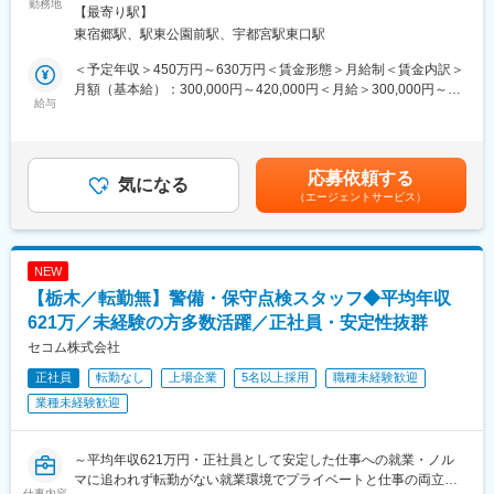
でご対応いただきます。クライアントの多様なIT課題やニーズに
勤務地
内全面禁煙
【最寄り駅】
◇人事育成制度…等級制度の定義と連動したカリキュラム体型の
対し、クラウドサービスやSaaS、システム開発、ネットワーク・
東宿郷駅、駅東公園前駅、宇都宮駅東口駅
導入。
セキュリティ製品の導入支援などを行い、企業のDX推進や業務効
◇キャリアサポート制度…定期的にカジュアル形式な面談を行う
率化、事業成長をサポートする役割です。
＜予定年収＞450万円～630万円＜賃金形態＞月給制＜賃金内訳＞
ことでストレスレベルを把握するとともに必要に応じて関連部署
月額（基本給）：300,000円～420,000円＜月給＞300,000円～
と連携し環境を改善。
■業務詳細
給与
420,000円＜昇給有無＞有＜残業手当＞有賃金はあくまでも目安
◇人事考課制度…目標達成を適性に処遇へ反映されることを有能
・クライアントへのIT課題ヒアリング、ニーズ分析
の金額であり、選考を通じて上下する可能性があります。月給(月
感を高め、自立できる人財を育成できる制度。
・SaaSやクラウド、セキュリティ製品、システム開発などの最適
額)は固定手当を含めた表記です。
なソリューション提案
応募依頼する
・提案資料の作成やデモンストレーション実施
気になる
（エージェントサービス）
・契約締結、導入支援、アフターフォロー
・プロジェクトに適したIT人材の提案（自社DBや人材会社活用に
よるマッチング含む）
・人材の確保調整や入社後フォロー、追加提案
NEW
【栃木／転勤無】警備・保守点検スタッフ◆平均年収
■扱うサービス
SaaS／クラウド／システム開発／ネットワーク・セキュリティ製
621万／未経験の方多数活躍／正社員・安定性抜群
品等
セコム株式会社
正社員
転勤なし
上場企業
5名以上採用
職種未経験歓迎
■組織構成
営業部門では長年IT業界で法人営業をしてきた製品知識豊富な先
業種未経験歓迎
輩が親身に指導してくれますので、業界未経験者でも専門知識を
身に着けて活躍できるサポート体制が整っています。
～平均年収621万円・正社員として安定した仕事への就業・ノル
■業務の魅力
マに追われず転勤がない就業環境でプライベートと仕事の両立が
仕事内容