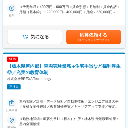
格取得奨励一時金を支給。資格受検料は1つの資格に対し最大4回
・車載システムや外観検査システムなどの分野に携わっていただ
＜予定年収＞400万円～600万円＜賃金形態＞月給制＜賃金内訳＞
まで会社が全額負担。社員の自己研鑽をバックアップしていま
きます。
月額（基本給）：220,000円～400,000円＜月給＞220,000円～
す。
・Windowsアプリケーションや組込みソフトウェアの開発に携わ
給与
400,000円＜昇給有無＞有＜残業手当＞有＜給与補足＞※ご経験・
りながら、製造品の欠陥を自動で検出する画像処理アルゴリズム
能力を考慮の上、規定に基づき金額及び給与体系を決定。※上記基
（2）定着率良好／長期就業可能…月の全社平均残業約20h
などを設計・実装していただきます。
本給とは別に、該当者に技術手当・家族手当・特別手当等あり■昇
これが実現できるのは、同社のマネジメント層が顧客と密にコン
※開発言語：メインC++、C#
給：年1回■賞与：年6回（夏季1回、冬季1回、インセンティブ4
タクトを取り、案件状況を把握している為です。結果として良好
応募依頼する
気になる
回）※インセンティブは勤怠・客先評価を反映して３か月毎に支
なワークライフバランスが維持でき、定着率は約95％と、動きの
■業務詳細：
（エージェントサービス）
給。賃金はあくまでも目安の金額であり、選考を通じて上下する
激しいIT業界において屈指の定着率を誇ります。
・ソフトウェア開発の全工程（要件定義～設計・実装・テスト・
可能性があります。月給(月額)は固定手当を含めた表記です。
レビュー）に関与
（3）面談…年に2回上長とコミュニケーションを重視した目標管
・モデルベースでの設計や、UMLを用いた要件可視化／設計のス
理面談を実施。課題やキャリアプラン、会社目標等を共有。社員
NEW
キルが活かせます。
に寄り添ったキャリア形成の支援を行っています。
・アジャイル型の開発スタイルで、ユーザーからのフィードバッ
【栃木県河内郡】車両実験業務 ※住宅手当など福利厚生
クを迅速に反映
◎／充実の教育体制
■働きやすさ
株式会社BREXA Technology
同社は厚生労働省認定「えるぼし」を最高評価を取得。多様な人
■PJTアサインまでの準備期間について：
材の活躍を積極的に支援しています。
・次回案件に向けた予習（開発手法向上期間：外部パートナーや
正社員
研修動画有）自身の技術向上期間として活用いただけます。
■当ポジションの魅力：
車両実験／計測・データ解析／自動車技術／エンジニア派遣大手
・働きやすさ：柔軟なリモートワーク制度（PJTによる）・平均
／多様な案件経験／教育研修充実／キャリアアップ支援／安定基
仕事内容
残業：14時間・柔軟な有給取得可
盤／先端技術対応／評価制度明確
・離職率軽減：人事制度の見直し・会社内での円滑なコミュニケ
◆職務概要：各種メーカーの開発パートナーとして技術者派遣業
＜勤務地詳細＞顧客先常駐（栃木）住所：栃木県 受動喫煙対策：
ーションから居心地の良い環境となり定着率が向上
を運営している当社の顧客先にて下記業務をお任せします。
屋内全面禁煙
勤務地