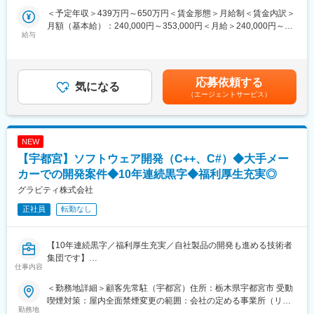
務をご担当いただきます。プライムを中心に案件は豊富にありま
＜予定年収＞439万円～650万円＜賃金形態＞月給制＜賃金内訳＞
■当社の魅力
すのでこれまでのご経験や志向性を踏まえて業務をお任せしたい
月額（基本給）：240,000円～353,000円＜月給＞240,000円～
・働きやすさ：
と考えております
給与
353,000円＜昇給有無＞有＜残業手当＞有＜給与補足＞※上記想定
年間休日124日、残業月5時間程度でワークライフバランスを保ち
【業務例】
年収は、20時間程度の残業代を反映した金額です（残業代は実労
ながら勤務いただけます。
・新規／増設時のネットワーク設計構築及び要件定義等
働に応じて全額支給）※賞与は年2回（6月,12月）※IPA認定資格お
・スキルアップ：資格取得のためのサポートございます。
・ネットワーク資産管理
よびベンダー系の資格取得に対し資格取得奨励一時金を支給賃金
・やる気を評価し育成する文化：
・ネットワーク運用設計
応募依頼する
気になる
はあくまでも目安の金額であり、選考を通じて上下する可能性が
キャリアアップの際に年次や経験だけを評価するのではなく、ご
（エージェントサービス）
あります。月給(月額)は固定手当を含めた表記です。
自身のやる気や成長意欲、会社やチームへの貢献といった定性面
■特徴
をきちんと評価する文化です。加えて会社全体で助け合い社員を
（1）同社ではアプリ、インフラ分野においてコンサル・要件定義
育成する文化がございます。
から運用保守まで一気通貫でソリューションを提供しています。
NEW
（2）創業から60年以上、大手企業と確固たる取引実績があり、
■当社について：
顧客と深い信頼関係が築けていることが特徴です。
【宇都宮】ソフトウェア開発（C++、C#）◆大手メー
様々なニーズにお応えし、ベストアンサーを提供するエンジニア
カーでの開発案件◆10年連続黒字◆福利厚生充実◎
集団です。システムのコンサルティング及び設計・開発、ソフト
■企業の魅力
グラビティ株式会社
ウェアの設計・開発・導入、ハードウェアの販売・導入を行って
同社は堅実・着実の経営方針のもと、設立以来『赤字決算なし』
おります。
の健全な経営体質で、2022年には東証スタンダード市場へ上場、
正社員
転勤なし
事業内容は画像解析／画像処理・人工知能（AI）・loT・トレーサ
更なる事業拡大を目指し続けています。日本を代表する大手企業
ビリティ・業務システム・マシン制御がメインとなります。
から9割以上のプライム案件を手掛けております。さらに取引顧客
一部、二部上場企業からの生産管理システムの受託開発を主とし
は自動車業界、エレクトロニクス業界、エネルギー、情報・通信
【10年連続黒字／福利厚生充実／自社製品の開発も進める技術者
て、ユーザーからの高い評価を得ています。
業界と幅広く特定顧客に寄っていない為、安定性した会社経営を
集団です】
仕事内容
実現しています。
変更の範囲：会社の定める業務
■業務内容：
＜勤務地詳細＞顧客先常駐（宇都宮）住所：栃木県宇都宮市 受動
■同社の特徴・働き方
・製造現場の自動化・品質向上を支えるマシンビジョン製品向け
喫煙対策：屋内全面禁煙変更の範囲：会社の定める事業所（リモ
（1）充実の研修制度…同社認定資格約200に対し最大30万円の資
のソフトウェア開発をお任せします。
勤務地
ートワーク含む）