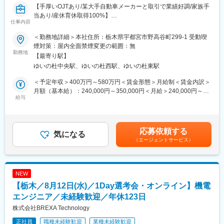
【手厚いOJTあり/某大手自動車メーカーと取引で業績好調/家族手
経常利益率も高く、現在はデジタル領域に積極的に投資を行い、
■就業環境：
当あり/産休育休取得100%】
より便利で健康的な生活をサポートする社会インフラとしてなく
・月平均残業時間：10時間程
仕事内容
てなならない唯一無二の会社に成長していきます。
※決算時期と年始は繁忙期のため月平均20～30時間になる場合有
■業務内容：
り
＜勤務地詳細＞本社住所：栃木県宇都宮市野高谷町299-1 受動喫
完成車メーカーとの直接取引を強みに、業績好調を続ける当社に
変更の範囲：会社の定める業務
・転勤：無し
煙対策：屋内全面禁煙変更の範囲：無
て経理職を募集します。決算業務を中心に経理全般を担当いただ
勤務地
・育児・介護休業制度や時短正社員制度等有り
【最寄り駅】
き、将来的には管理職として組織を牽引いただくことを期待して
・平均有給消化日数：17日
ゆいの杜中央駅、ゆいの杜西駅、ゆいの杜東駅
います。安定した事業基盤のもと、経理として専門性とキャリア
・マイカー通勤可能（ガソリン代の支給有り）
の両方を高められる環境です。
＜予定年収＞400万円～580万円＜賃金形態＞月給制＜賃金内訳＞
・月次・半期・年次決算業務
■当社の魅力：
月額（基本給）：240,000円～350,000円＜月給＞240,000円～
・仕訳計上、入出金管理
給与
当社は創業70年以上の歴史を持つTier1メーカーとして、完成車メ
350,000円＜昇給有無＞有＜残業手当＞有＜給与補足＞■昇給：年
・会計処理、伝票管理、売上管理
ーカーと長年にわたり直接取引を続けています。自動車ボディの
1回（4月）※業績連動■賞与：年2回（7月、12月）※業績連動賃金
・支払業務全般
試作・量産部品の製造を強みとしており、近年はEV市場の拡大に
はあくまでも目安の金額であり、選考を通じて上下する可能性が
・経理業務の改善・効率化推進
伴い受注も増加しているため、安定した経営基盤を築いていま
あります。月給(月額)は固定手当を含めた表記です。
応募依頼する
・将来的なマネジメント業務へのチャレンジ
気になる
す。
（エージェントサービス）
また、大手自動車メーカーとの取引実績に加え、中古車向けアフ
■組織構成：
ターパーツの製造も手掛けており、継続的な需要による安定した
経理財務部への配属となります。現在は30代と50代の社員2名が
受注を確保しています。自動車業界を中心に、二輪車・建設機
在籍しており、少数精鋭の組織です。メンバー同士で連携しなが
械・医療機器など幅広い分野のものづくりを支えており、将来性
NEW
ら業務を進めており、決算業務をはじめ幅広い経理実務に携わる
と安定性を兼ね備えた環境で長く活躍いただけます。
【栃木／8月12日(水)／1Day選考会・オンライン】機電
ことができます。
エンジニア／未経験歓迎／年休123日
変更の範囲：会社の定める業務
■教育体制：
株式会社BREXA Technology
入社後は、先輩社員によるOJTを通じて業務を習得いただきま
正社員
職種未経験歓迎
業種未経験歓迎
す。一人立ちするまで丁寧にフォローするため、業界や職種の経