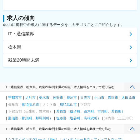
求人の傾向
dodaに掲載中の求人に関するデータを、カテゴリごとにご紹介します。
IT・通信業界
栃木県
残業20時間未満
IT・通信業界、栃木県、残業20時間未満の転職・求人情報をエリアで絞り込む
宇都宮市
足利市
栃木市
佐野市
鹿沼市
日光市
小山市
真岡市
大田原市
矢板市
那須塩原市
さくら市
那須烏山市
下野市
下都賀郡（壬生町、野木町）
芳賀郡（益子町、茂木町、市貝町、芳賀町）
那須郡（那須町、那珂川町）
塩谷郡（塩谷町、高根沢町）
河内郡（上三川町）
IT・通信業界、栃木県、残業20時間未満の転職・求人情報を業種で絞り込む
システムインテグレータ（SIer）
ベンダ（ハードウェア・ソフトウェア）