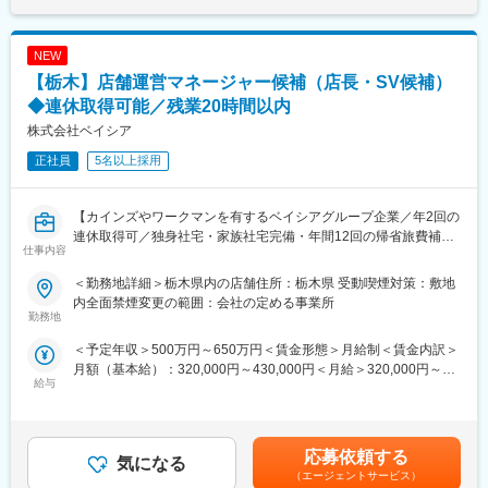
＜営業先＞
・完成車メーカーを中心に、オートバイ・建設機械・農業機械・
医療機器メーカーなど幅広い企業を担当します。
NEW
・既存顧客への営業活動が中心のため、長期的な信頼関係の構築
【栃木】店舗運営マネージャー候補（店長・SV候補）
や深耕営業に取り組めます。
・1人あたり1～3社を担当し、お客様と密接に関わりながら提案
◆連休取得可能／残業20時間以内
を行います。
株式会社ベイシア
正社員
5名以上採用
＜商材＞
・車両ボディの試作部品やアフターパーツなど、多様な製品・案
件を取り扱います。
【カインズやワークマンを有するベイシアグループ企業／年2回の
・製品販売ではなく、自社の板金加工技術や製造ノウハウを活か
連休取得可／独身社宅・家族社宅完備・年間12回の帰省旅費補助
したソリューション提案を行います。
仕事内容
など充実の福利厚生／育休産休取得率・復帰率100％】
・顧客ニーズを把握し、見積作成や納期・品質調整を通じて受注
から納品までをサポートします。
＜勤務地詳細＞栃木県内の店舗住所：栃木県 受動喫煙対策：敷地
■ベイシアについて
・新型車の開発案件にも携わることができ、ものづくりの最前線
内全面禁煙変更の範囲：会社の定める事業所
ベイシアは関東を中心に138店舗を展開する総合スーパー・スー
勤務地
で活躍できるポジションです。
パーマーケットです。創業以来「より良いものをより安く」を追
＜予定年収＞500万円～650万円＜賃金形態＞月給制＜賃金内訳＞
求し、2026年2月期売上高3,615億円を誇る安定成長企業です。
■組織構成
月額（基本給）：320,000円～430,000円＜月給＞320,000円～
店舗では食品だけでなく、衣料・住関連商品まで幅広く取り扱
栃木工場には4名が在籍しています。
給与
430,000円＜昇給有無＞有＜残業手当＞有＜給与補足＞賞与：年2
い、お客様の毎日の暮らしを支えています。
回賞与：6月・12月に支給別途プロフィットシェアリングあり
■入社後の流れ
（利益還元制度、4月）昇給:年1回（4月）※記載の年収は一例とな
■業務内容：
ご入社後3か月から半年ほどは製造現場で研修を行い、どのような
ります。最終的には面接を経てスキル・経験により判断します。
ご経験に応じて、生鮮（青果・鮮魚・精肉・惣菜）、一般食品、
応募依頼する
ものを作っているのか当社の製品理解を深めていただきます。そ
気になる
賃金はあくまでも目安の金額であり、選考を通じて上下する可能
衣料、住関連、オペレーション（レジ）などの部門へ配属となり
のあと、独り立ちまで先輩社員が営業に同行し、フォローいたし
（エージェントサービス）
性があります。月給(月額)は固定手当を含めた表記です。