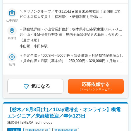
■当社の特長
キャリア支援制度：専任キャリアアドバイザーが希望を後押し
＼キヤノングループ／年休125日★業界未経験歓迎！全国拠点で
資格取得支援：受験費用負担＋合格祝い金あり
ビジネス拡大支援！！福利厚生・研修制度も完備♪
キャリア大学制度：中途社員も利用可能な学びの場
仕事内容
評価制度刷新：スキルアップが給与に直結
■職務内容:
福利厚生充実：引越補助・寮社宅制度・家族手当あり
＜勤務地詳細＞小山営業所住所：栃木県小山市駅東通り2-37-3 三
キヤノン製オフィス機器やIT製品の提案を通じて、企業が抱えるIT
共小山ビル5F受動喫煙対策：屋内全面禁煙変更の範囲：会社の定
に関する課題解決支援を行っていただきます。テレワーク導入や
■業界について
勤務地
める事業所（リモートワーク含む）
【最寄り駅】
業務効率化、DX推進など様々な課題を抱えている企業はまだまだ
技術アウトソーシングは、メーカーや官公庁に必要な技術を提供
小山駅、小田林駅
多いです。顧客に対して最適な課題解決のためのソリューション
する業界です。「派遣」という言葉で誤解されがちですが、安定
提案をお任せします。専門知識が求められる場面では、社内の専
した正社員雇用＋専門スキル習得が可能。メーカーが製品に投資
＜予定年収＞400万円～500万円＜賃金形態＞月給制特記事項なし
門部署にて技術的なサポートを行いますので、IT関連製品の経験
するのに対し、当社はエンジニアの技術力向上に投資します。あ
＜賃金内訳＞月額（基本給）：250,000円～320,000円＜月給＞
がない方もご活躍いただける環境です。
なたの成長が会社の成長につながる環境です。
給与
250,000円～320,000円＜昇給有無＞有＜残業手当＞有＜給与補足
■取り扱い製品：
＞※上記年収はあくまで想定であり、選考を通じて上下いたしま
・キヤノン製ビジネス機器（複合機など）
■キャリアパス例
す。■昇給：業績昇給、プロモーション昇給■賞与：年2回（6月、
・基幹ソフトウェア
・未経験からエンジニアへ：研修＋OJTで基礎から学べる
12月）賃金はあくまでも目安の金額であり、選考を通じて上下す
応募依頼する
・セキュリティシステム
・製造経験を活かして設備保全へ：現場経験がそのまま強みに
気になる
る可能性があります。月給(月額)は固定手当を含めた表記です。
（エージェントサービス）
・ネットワーク機器 等
・資格取得でキャリアアップ：
■業務詳細：
エリア単位での担当で業界問わず幅広い法人企業様の担当をお任
■働く環境
せします。まずは中小企業様向けの既存営業を中心にお任せする
年間休日120日以上
【栃木／8月8日(土)／1Day選考会・オンライン】機電
予定です。
残業月20時間程度
エンジニア／未経験歓迎／年休123日
■教育体制：
定年65歳・定着率90％以上
IT未経験の方でも安心して業務に取り組んでいただけるよう、入
株式会社BREXA Technology
長期就業を支える制度多数
社後の育成体制を整えております。入社後、ITに関する基礎知識
正社員
職種未経験歓迎
業種未経験歓迎