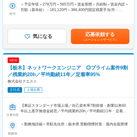
キャリアアップの際に年次や経験だけを評価するのではなく、や
＜予定年収＞279万円～565万円＜賃金形態＞月給制＜賃金内訳＞
■業務内容：
る気や成長意欲、会社やチームへの貢献といった定性面をきちん
月額（基本給）：181,120円～366,400円固定残業手当/月：
・顧客での常駐作業（小山駅徒歩5分）
と評価する文化です。
給与
14,150円～28,625円（固定残業時間10時間0分/月）超過した時間
・顧客の開発したシステムの運用保守、サポートデスク
加えて、会社全体で助け合い社員を育成する文化がございます。
外労働の残業手当は追加支給＜月給＞195,270円～395,025円（一
・使用されているエンドユーザー様からの質問対応、データ調
また、挑戦したい分野やプロジェクトなどの相談なども可能で
律手当を含む）＜昇給有無＞有＜残業手当＞有＜給与補足＞■その
査、データ修正、不具合調査
す。
他固定手当：変則勤務手当：17,000円～30,000円／月■年収：
応募依頼する
気になる
2,796,040円～5,656,300円■賞与（前年度実績）：年2回■賞与金
■業務補足：
■当社の特徴：
（エージェントサービス）
額：450,000 円 ～ 1,200,000 円（前年度実績）賃金はあくまでも
・常駐先は現時点では固定されております。基本的に勤務先は常
上場企業からの生産管理システムの受託開発をメインに、ユーザ
目安の金額であり、選考を通じて上下する可能性があります。月
駐先になります。
ーからの高い評価を得ています。
給(月額)は固定手当を含めた表記です。
・常駐先には現在社員が3名（20代～30代※男性のみ）が常駐して
また、個人のやる気を尊重し、働きやすい環境作りを行っていま
NEW
おります。
す。
・突発的な休日対応は基本ありません。ローテーションを組んで
【栃木】ネットワークエンジニア ◎プライム案件9割
常駐している為、社員が不在にしていることはありません。
変更の範囲：会社の定める業務
／残業約20h／平均勤続11年／定着率95%
・極稀に出張が発生する場合もあります。
株式会社クエスト
■入社後：
正社員
上場企業
入社後はまず本社にて1～2か月程度研修があります。その後現場
で1か月程度研修を終えてから実務業務をお任せしますので、ご安
心ください。
【東証スタンダード市場上場／自己資本率7割前後・創業以来60
年以上黒字無借金経営／平均残業約20h／平均勤続11年・定着率
仕事内容
■納入実績：
約95%／資格受験費用負担・資格取得奨励一時金あり】
カゴメ株式会社・ソニー株式会社・成田国際空港株式会社・富士
＜勤務地詳細＞常駐先住所：栃木県 受動喫煙対策：屋内全面禁煙
通株式会社・本田技研工業株式会社など業界問わず、様々な企業
■業務内容（変更の範囲：会社の定める業務）
へ製品を納入しております。
同社顧客先にてネットワークの設計構築及び保守運用を中心に業
勤務地