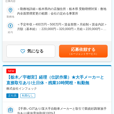
仕事内容
ス休暇（毎年連続最長10日間と6日間の2回）」や「リフレッシュ
など充実の福利厚生／平均残業時間17.4時間・育休産休取得率・
休暇（10年ごと2週間）」を設けています。住み慣れた地域でラ
復帰率100％】
＜勤務地詳細＞栃木県内の店舗住所：栃木県 受動喫煙対策：敷地
イフスタイルに合わせた幅広い働き方と長期就業が可能です。
内全面禁煙変更の範囲：会社の定める事業所
★キャリアステップ
■ベイシアについて
勤務地
入社後は「警備職、営業職、事務職」などでそれぞれのキャリア
ベイシアは関東を中心に138店舗を展開する総合スーパー・スー
＜予定年収＞400万円～500万円＜賃金形態＞月給制＜賃金内訳＞
を歩むことが可能です。
パーマーケットです。創業以来「より良いものをより安く」を追
月額（基本給）：220,000円～320,000円＜月給＞220,000円～
※社員の声：
求し、2026年2月期売上高3,615億円を誇る安定成長企業です。
給与
320,000円＜昇給有無＞有＜残業手当＞有＜給与補足＞賞与：年2
https://www.secom.co.jp/recruit/01/style/interview01.html
店舗では食品だけでなく、衣料・住関連商品まで幅広く取り扱
回賞与：6月・12月に支給別途プロフィットシェアリングあり
い、お客様の毎日の暮らしを支えています。
（利益還元制度、4月）昇給:年1回（4月）※記載の年収は一例とな
■研修制度
ります。最終的には面接を経てスキル・経験により判断します。
座学も含めた研修とOJT期間（約３か月）を用意、その後も入社6
＼＼この求人の魅力／／
応募依頼する
気になる
賃金はあくまでも目安の金額であり、選考を通じて上下する可能
か月で基礎研修、1年半で中堅研修、3～5年で管理職研修等手厚
（1）早期キャリアアップ可能
（エージェントサービス）
性があります。月給(月額)は固定手当を含めた表記です。
く研修をご用意しています。
入社後は売場担当からスタートし、部門責任者・副店長・店長へ
・入社後研修詳細
とキャリアアップ。2~3年で数店舗を束ねるSVへの登用実績もあ
期間：4泊5日
り。
場所：当社の研修施設セコムHDセンター
NEW
年齢や社歴に関係なく、成果や意欲を評価する風土があります。
ビジネスマナーといった社会人の基礎から、「警備業法」で定め
（2）業界トップクラスの働きやすさ
【栃木／宇都宮】経理（仕訳作業）★大手メーカーと
られた教育、基本動作や救急法等、それぞれの業務に必要な知識
年間休日117日、平均残業17.4時間/月。さらに6日以上の連続休暇
直接取引あり/土日休・残業10時間程・転勤無
や技能を学び、セキュリティのプロフェッショナルとしての基本
取得制度（バケーション制度）も整備されています。
株式会社インフェック
を身に付けられます。
（3）「お客様のため」を追求できる売場づくり
現場主導の改善文化が根付いており、自分のアイデアを売場づく
正社員
転勤なし
■働き方
りや販売戦略に活かせます。
勤務例：
（4）安定した経営基盤
月：日勤、火：日勤、水：日勤、木：休、金：夜勤、土：夜勤明
ベイシアグループの中核企業として成長を続け、設立以来赤字決
【手厚いOJTあり/某大手自動車メーカーと取引で業績好調/家族手
け休み、日：休
算なし。安心して長く働ける環境があります。
当あり/産休育休取得100%】