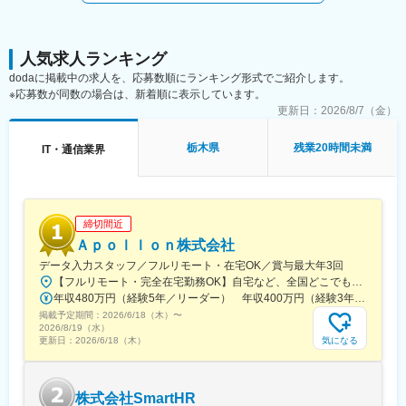
広げます。
・新規顧客開拓（テレアポ中心、地場企業への訪問）
・顧客との対話によるニーズ把握・仮説立案
・福祉／介護向け自社パッケージの提案（カスタマイズ前提）
人気求人ランキング
・エンジニアと連携したITソリューション提案（SI・派遣）
dodaに掲載中の求人を、応募数順にランキング形式でご紹介します。
※技術面はエンジニアがフォローするため未経験でも安心です。
※応募数が同数の場合は、新着順に表示しています。
更新日：
2026/8/7（金）
■ポジションの特徴
・1年間を目安に独り立ちを計画（OJT＋外部研修あり）
栃木県
残業20時間未満
IT・通信業界
・支社長と距離が近く、随時相談可能な体制あり
・「売上」だけでなく「見込み案件創出」も評価
・営業手法の改善など組織づくりにも関与可能
■働き方
締切間近
・完全週休2日制（土日祝）／年間休日125日
Ａｐｏｌｌｏｎ株式会社
・残業月10～20時間程度
データ入力スタッフ／フルリモート・在宅OK／賞与最大年3回
・転勤なし／宇都宮に腰を据えて就業可能
【フルリモート・完全在宅勤務OK】自宅など、全国どこでもあなたが働きやすい場所で働けます★転居を伴う転勤なし★全国47都道府県どこからでも応募OK【本社】東京都新宿区山吹町130番地の15 茜ビル2-A＜アクセス＞有楽町線「江戸川橋駅」、東西線「東西線」より徒歩10分※受動喫煙対策：あり
・平均勤続17.3年と定着率の高い組織（人間関係の良さが特長）
年収480万円（経験5年／リーダー） 年収400万円（経験3年／メンバー）
掲載予定期間：
変更の範囲：会社の定める業務
2026/6/18（木）
〜
2026/8/19（水）
気になる
更新日：
2026/6/18（木）
株式会社SmartHR