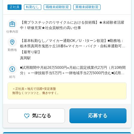
正社員
転勤なし
職種未経験歓迎
業種未経験歓迎
【廃プラスチックのリサイクルにおける技術職】★未経験者活躍
中！研修充実★社会貢献性の高い仕事
仕事内容
【基本転勤なし／マイカー通勤OK／U・Iターン歓迎】■勤務地：
栃木県真岡市鬼怒ケ丘18番6※マイカー・バイク・自転車通勤可
勤務地
（駐車場あり／交通費支給）受動喫煙対策：屋内禁煙
【最寄り駅】
真岡駅
■試用期間中月給26万5000円※月給に固定残業代2万円（月10時間
分）＋一律技能手当5万円＋一律地域手当2万5000円含む■試用期
給与
間終了後月給26万6000円※月給に固定残業代2万円（月10時間
分）＋一律技能手当5万円＋一律地域手当2万5000円含む※いずれ
＜正社員＞地元で活躍×安定基盤
も固定残業代は残業の有無に関わらず支給／超過分は別途支給
無理なくコツコツと、働きやすく。
気になる
応募する