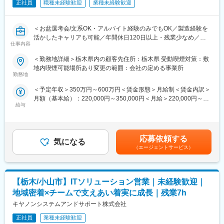
外部スクールも活用OK
正社員
職種未経験歓迎
業種未経験歓迎
・技術研修数：1,092研修
・ヒューマン&ビジネス系研修：155研修
・昨年度、研修を受講したエンジニアは延べ140,000名！
＜お盆選考会/文系OK・アルバイト経験のみでもOK／製造経験を
活かしたキャリアも可能／年間休日120日以上・残業少なめ／資
仕事内容
■テクノプロ デザイン社について
格取得支援・引越補助・寮社宅制度あり＞
・テクノプロは社内カンパニー制を取っており、中で4社に分かれ
＜勤務地詳細＞栃木県内の顧客先住所：栃木県 受動喫煙対策：敷
ております。
■こんな方におすすめ
地内喫煙可能場所あり変更の範囲：会社の定める事業所
・本ポジションは上流工程比率77%の「テクノプロ・デザイン
・未経験からエンジニアに挑戦したい！
勤務地
社」での採用です。
・製造現場での経験を活かして設備保全や技術職に進みたい！
＜予定年収＞350万円～600万円＜賃金形態＞月給制＜賃金内訳＞
・当カンパニーの取引先は全国の大手企業など、製造業を中心に
・スキルアップが給与UPにつながる環境で働きたい！
月額（基本給）：220,000円～350,000円＜月給＞220,000円～
800社以上ございます。
安定した正社員雇用で長期キャリアを築きたい！
給与
350,000円＜昇給有無＞有＜残業手当＞有＜給与補足＞※経験、能
・8,000名を超えるエンジニアが活躍する売上高・顧客数最大級の
力、スキル等を考慮し、弊社規定により決定します。■普通残業／
エンジニアリングソリューションを展開する企業となります。
人柄・意欲重視で積極採用中！
深夜残業手当：1分単位で支給■賞与：年2回（7月・12月）■昇
まずは面接であなたの希望をお聞かせください。
給：年1回（4月）賃金はあくまでも目安の金額であり、選考を通
応募依頼する
気になる
じて上下する可能性があります。月給(月額)は固定手当を含めた表
■当日のスケジュール
（エージェントサービス）
記です。
・日時：2026年8月10日(月) 10:00～
（1）会社説明 40分
（2）休憩 10分
【栃木/小山市】ITソリューション営業｜未経験歓迎｜
（3）個別面談 40分
（4）適性検査 40分
地域密着×チームで支えあい着実に成長｜残業7h
※参加人数が多い場合、個別面談を少しお待ちいただく可能性がご
キヤノンシステムアンドサポート株式会社
ざいます
正社員
業種未経験歓迎