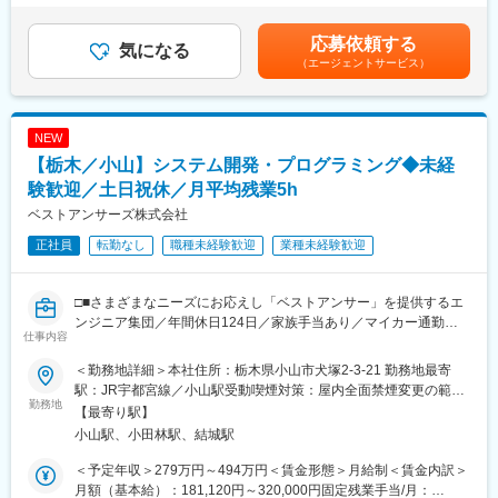
◇ＣＡＤを使用した図面作成
と評価する文化です。
律手当を含む）＜昇給有無＞有＜残業手当＞有＜給与補足＞■年
◇装置立ち上げ作業（デバッグ）
加えて、会社全体で助け合い社員を育成する文化がございます。
収：2,914,600円～9,336,600円■賞与：年2回（前年度実績）■賞
応募依頼する
※案件によって、出張が発生する場合もあります。
気になる
また、挑戦したい分野やプロジェクトなどの相談なども可能で
与金額：450,000円～1,200,000円（前年度実績）■昇給：あり
（エージェントサービス）
す。
（前年度実績）■昇給金額 1月あたり：7,000円～30,000円（前年
■当社の魅力：
度実績）賃金はあくまでも目安の金額であり、選考を通じて上下
【働きやすさ】
■当社の特徴：
する可能性があります。月給(月額)は固定手当を含めた表記です。
年間休日124日、残業月5時間程度、フレックス制とワークライフ
上場企業からの生産管理システムの受託開発をメインに、ユーザ
NEW
バランスを保ちながら勤務いただけます。働きやすい環境づくり
ーからの高い評価を得ています。
【栃木／小山】システム開発・プログラミング◆未経
のため案件の調整を会社として行い、残業月平均時間5時間程度を
また、個人のやる気を尊重し、働きやすい環境作りを行っていま
実現しております。また、慣れてきましたら在宅勤務も可能で
験歓迎／土日祝休／月平均残業5h
す。
す。
ベストアンサーズ株式会社
変更の範囲：会社の定める業務
正社員
転勤なし
職種未経験歓迎
業種未経験歓迎
■就業環境：
＜スキルアップ＞
資格取得のためのサポートがございます。
□■さまざまなニーズにお応えし「ベストアンサー」を提供するエ
＜やる気を評価し育成する文化＞
ンジニア集団／年間休日124日／家族手当あり／マイカー通勤可
キャリアアップの際に年次や経験だけを評価するのではなく、や
仕事内容
■□
る気や成長意欲、会社やチームへの貢献といった定性面をきちん
と評価する文化です。
＜勤務地詳細＞本社住所：栃木県小山市犬塚2-3-21 勤務地最寄
■業務概要：
加えて、会社全体で助け合い社員を育成する文化がございます。
駅：JR宇都宮線／小山駅受動喫煙対策：屋内全面禁煙変更の範
顧客の要件を満たすシステム／ソフトウェア開発業務をお任せし
勤務地
また、挑戦したい分野やプロジェクトなどの相談なども可能で
囲：会社の定める事業所
【最寄り駅】
ます。
す。
小山駅、小田林駅、結城駅
■具体的には：
■当社の特徴：
＜予定年収＞279万円～494万円＜賃金形態＞月給制＜賃金内訳＞
◇C#やVB.Net、Java等によるシステムの開発
上場企業からの生産管理システムの受託開発をメインに、ユーザ
月額（基本給）：181,120円～320,000円固定残業手当/月：