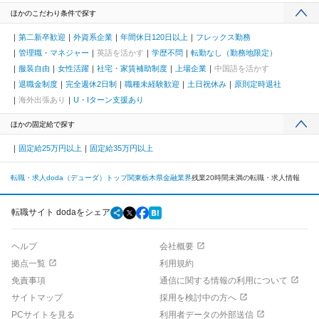
ほかのこだわり条件で探す
第二新卒歓迎
外資系企業
年間休日120日以上
フレックス勤務
管理職・マネジャー
英語を活かす
学歴不問
転勤なし（勤務地限定）
服装自由
女性活躍
社宅・家賃補助制度
上場企業
中国語を活かす
退職金制度
完全週休2日制
職種未経験歓迎
土日祝休み
原則定時退社
海外出張あり
U・Iターン支援あり
ほかの固定給で探す
固定給25万円以上
固定給35万円以上
転職・求人doda（デューダ）トップ
関東
栃木県
金融業界
残業20時間未満の転職・求人情報
転職サイト dodaをシェア
ヘルプ
会社概要
拠点一覧
利用規約
免責事項
通信に関する情報の利用について
サイトマップ
採用を検討中の方へ
PCサイトを見る
利用者データの外部送信