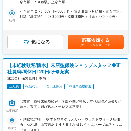
・女性のキャリア改革（育児時短勤務期間引き延ばしなど）
今市駅、下今市駅、上今市駅
案いただきます。
・平均有給取得日数13.1日
具体的には、国内株式、国内債券、外国債券、投資信託、ファン
＜予定年収＞340万円～580万円＜賃金形態＞月給制＜賃金内訳＞
ドラップサービスなどを扱い、主に個人顧客を対象に、新規開拓
月額（基本給）：280,000円～300,000円＜月給＞280,000円～
■足利銀行の強み
営業や資産運用コンサルティングを担当いただきます。
給与
300,000円＜昇給有無＞有＜残業手当＞有＜給与補足＞※給与は年
・営業店社員×本社の専門知見者の連携
齢・経験・能力に応じて当社規定により優遇します.■賞与：年2回
お客様の課題によっては高度な知識を求められるケースもありま
■ポジションの魅力
【モデル年収例】■年収430万円 ／ 24歳■年収468万円 ／ 26歳 ／
す。そこで当行では様々な分野（保険、相続など）の専門人材が
・資産形成コンサルタント職は、エリア限定勤務で金融コンサル
主任■年収526万円 ／ 30歳 ／次席賃金はあくまでも目安の金額で
在籍する本部機能を設立しており日々、営業店社員からのトスア
応募依頼する
タント業務に従事し、原則転居を伴う異動はありません。
気になる
あり、選考を通じて上下する可能性があります。月給(月額)は固定
ップを受け協業を進めお客様満足度を向上させています。
（エージェントサービス）
・勤務時間は、8時30分～17時の原則、定時勤務の働き方を実現
手当を含めた表記です。
しています。
■将来性と豊かなマーケット
・当社は、誠心誠意お客様と向き合うことを大切にしています。
・栃木県は農業・工業・観光業・中小法人と豊かな商圏であり全
そのため評価基準も他の証券会社とは少し異なり、「手数料によ
国４位の県民所得県だからこそお金の流動には銀行は欠かせない
【未経験歓迎/栃木】来店型保険ショップスタッフ◆正
る収益」よりも、「新規のご契約数やお預かり資産の大きさ」
マーケットです。その豊かなマーケットにおいて同行はＮｏ１シ
社員/年間休日120日/研修充実
（＝お客様からの信頼の大きさ）を重視して成績を評価します。
ェアを獲得しています。
株式会社保険見直し本舗
■組織構成
変更の範囲：会社の定める業務
正社員
転勤なし
5名以上採用
職種未経験歓迎
全体で30名～40名が在籍し、メンバーは20代～30代が多く、なか
には30代で課長を務めている人もいます。
【業界・職種未経験歓迎／学歴不問／幅広い年代活躍／頑張りが
■配属先
給与に還元／飛び込み・テレアポ不要】
日光支店に配属となります。
仕事内容
※原則、転居を伴う転勤はなし
■業務内容：
＜勤務地詳細1＞栃木おやまゆうえんハーヴェストウォーク店住
保険加入の相談を希望されている個人のお客様に対して、最適な
所：栃木県小山市喜沢１４７５ おやまゆうえんハーヴェストウォ
■業務に慣れていただくまでの流れ
保険商品をご案内いただきます。
勤務地
ーク１Ｆ受動喫煙対策：屋内全面禁煙＜勤務地詳細2＞栃木ジョイ
新卒採用もキャリア採用も同じようにキャリアアップできるよ
【最寄り駅】