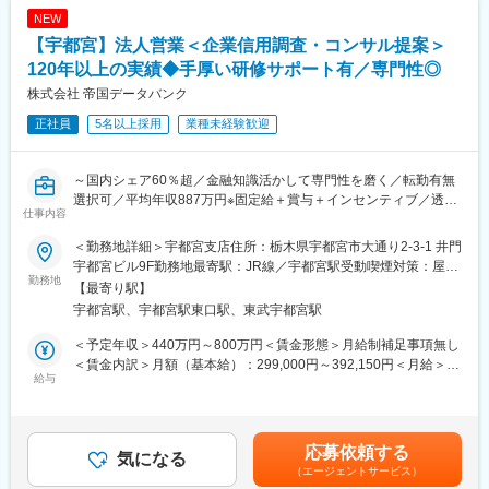
先ターゲットリストを提供
NEW
例３：後継者不足、社員教育に課題を抱えている企業には事業承
【宇都宮】法人営業＜企業信用調査・コンサル提案＞
継支援サービスや教育ツール、研修などを提案
訪問から報告書作成、提案まで一貫して担当。論理的思考力と課
120年以上の実績◆手厚い研修サポート有／専門性◎
題解決力を発揮し、企業の成長を支援します。
株式会社 帝国データバンク
■業務の魅力：
正社員
5名以上採用
業種未経験歓迎
・企業信用調査のデータは、金融機関の融資可否判断や企業間の
新規取引の際等に利用される重要なデータです。
・年間300社以上のビジネスモデルや経営者の考え方に触れ、金
～国内シェア60％超／金融知識活かして専門性を磨く／転勤有無
融・経営知識を実務で深められます。
選択可／平均年収887万円※固定給＋賞与＋インセンティブ／透明
・社長や会社役員から企業の課題、悩みを直接相談され、解決を
仕事内容
性の高い評価制度～
サポートし事業の成長を通して社会に貢献できる仕事です。
■業務内容：
■働く環境：
＜勤務地詳細＞宇都宮支店住所：栃木県宇都宮市大通り2-3-1 井門
経営者と直接対話し、企業の本質に迫る「信用調査＋コンサルテ
充実した研修制度とメンター制度を整備し、異業界出身者も安心
宇都宮ビル9F勤務地最寄駅：JR線／宇都宮駅受動喫煙対策：屋内
ィング営業」をお任せします。
勤務地
してスタート可能。報告書入力システム改善など、働きやすさ向
全面禁煙変更の範囲：勤務地は業務上の都合により変更の可能性
【最寄り駅】
金融・経営知識を実務で深め、希少性の高いスキルを獲得し、市
上にも取り組んでいます。
があります
宇都宮駅、宇都宮駅東口駅、東武宇都宮駅
場価値を高められる環境です。
■企業魅力：
1. 企業信用調査
国内シェア60％超を誇る業界リーディングカンパニー。金融機関
＜予定年収＞440万円～800万円＜賃金形態＞月給制補足事項無し
・対象企業へ訪問し、事業内容や会社の特色、今後の展望、財務
や企業間取引で利用される信用調査データを提供し、経済活動を
＜賃金内訳＞月額（基本給）：299,000円～392,150円＜月給＞
状況など、約80項目におよぶ企業情報をヒアリング。
給与
支える重要な役割を担っています。
299,000円～392,150円＜昇給有無＞有＜残業手当＞有＜給与補足
・ヒアリング内容を整理し、信用調査報告書を作成。
＞【モデル年収】・25 歳入社（入社 3 年後）：680 万円（月給
2. 提案営業（コンサルティング）
変更の範囲：会社の定める業務
30 万円＋賞与 80 万円＋営業給 80 万円）・30 歳入社（入社 3 年
・企業信用調査で得た情報から企業が抱えている課題を見つけ出
後）：800 万円（月給 35 万円＋賞与 90 万円＋営業給 100 万円）
応募依頼する
し、課題解決をご提案。
気になる
※モデル年収は全国総合職の場合を記載賃金はあくまでも目安の金
（エージェントサービス）
例１：与信管理に課題のある企業には信用調査報告書や倒産予測
額であり、選考を通じて上下する可能性があります。月給(月額)は