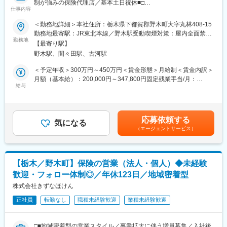
制が強みの保険代理店／基本土日祝休■□
析し、個々が満足できる働き方の実現に向けて社員一同でサポー
仕事内容
トしております。
■業務内容
＜勤務地詳細＞本社住所：栃木県下都賀郡野木町大字丸林408-15
これまでの営業経験を活かし、お客様のニーズに応じた最適な保
■2年間の充実した研修制度：
勤務地最寄駅：JR東北本線／野木駅受動喫煙対策：屋内全面禁煙
険提案からアフターフォローまで一貫してご担当いただきます。
未経験の方でご入社された社員も多数活躍しています。未経験の
勤務地
変更の範囲：無
【最寄り駅】
・生命保険・損害保険の提案営業（個人・法人）
方については入社後最長2年間は研修のため、親会社である東京海
野木駅、間々田駅、古河駅
・新規顧客の開拓（紹介・電話・訪問など、手法は裁量に応じて
上日動火災保険へ出向となります。保険商品の業界知識はもちろ
実施）
ん、ビジネスマナーなどの営業を行う上での基礎的な知識につい
＜予定年収＞300万円～450万円＜賃金形態＞月給制＜賃金内訳＞
・既存顧客へのフォロー・契約更新・見直し提案
てもしっかりとフォローさせていただきます。さらに、営業同行
月額（基本給）：200,000円～347,800円固定残業手当/月：
・事故対応や各種相談への対応などアフターサポート
を含めたOJTにて1人前になるまでのプロセスも丁寧にフォローさ
給与
15,000円～27,200円（固定残業時間10時間0分/月）超過した時間
・資産形成やリスク対策に関するコンサルティング業務
せていただくため、未経験の方でも安心してご入社いただいてお
外労働の残業手当は追加支給＜月給＞215,000円～375,000円（一
ります。
律手当を含む）＜昇給有無＞有＜残業手当＞有＜給与補足＞■昇
■業務の特徴
※2年間の研修期間を経て、多くの中途入社者が全国トップレベル
給：年1回（評価制度に基づき実施）賃金はあくまでも目安の金額
応募依頼する
・新規／既存：5：5
の活躍をしています！
気になる
であり、選考を通じて上下する可能性があります。月給(月額)は固
（エージェントサービス）
※新規は紹介・電話・訪問などを自身で企画して実施いたします
定手当を含めた表記です。
・顧客：個人8割／法人2割（法人は既存中心）
変更の範囲：本文参照
・担当顧客数：50～100名（入社1～3年目目安）
・営業エリア：車で1時間圏内
【栃木／野木町】保険の営業（法人・個人）◆未経験
・直行直帰：状況に応じて可能（事前申請制）
歓迎・フォロー体制◎／年休123日／地域密着型
・社用車貸与
株式会社きずなほけん
■企業の魅力
正社員
転勤なし
職種未経験歓迎
業種未経験歓迎
＜ゼロから一生モノの専門性が身につく＞
入社後の充実した研修と、資格取得支援（費用会社負担／FP・損
保・生保など）により、未経験からプロフェッショナルを目指す
□■地域密着型の営業スタイル／事業拡大に伴う増員募集／入社後