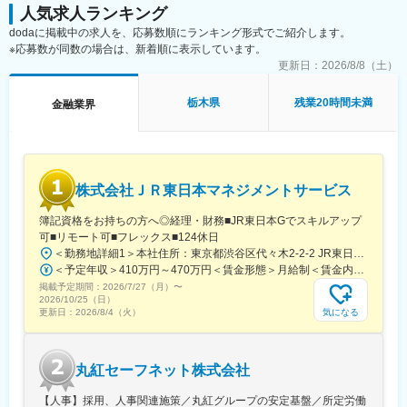
社理解、事業理解を深めていただきます。主な研修内容は会社概
人気求人ランキング
要（めぶきフィナンシャルグループについて）・銀行との連携の
dodaに掲載中の求人を、応募数順にランキング形式でご紹介します。
在り方やポイント・営業方針・今期目標・営業ツールの説明・人
※応募数が同数の場合は、新着順に表示しています。
事考課制度のしくみなど様々です。その後現場OJTを経て実際の
更新日：
2026/8/8（土）
業務に入っていただきます。研修後も営業員同士の連携は積極的
に行っておりますので、わからないことはすぐに聞いていただけ
栃木県
残業20時間未満
金融業界
る環境です。
【めぶきフィナンシャルグループ】
常陽銀行／足利銀行を中心とし、茨城・栃木圏に根ざした幅広い
ビジネス領域を誇る金融グループです。めぶき証券は、お客さま
株式会社ＪＲ東日本マネジメントサービス
に『さらに質の高い総合金融サービスを提供する』ため、証券業
務のスペシャリストを多く必要としています。『地域金融に新し
簿記資格をお持ちの方へ◎経理・財務■JR東日本Gでスキルアップ
い風を吹き込みたい』という意欲のある方を募集しています。
可■リモート可■フレックス■124休日
＜勤務地詳細1＞本社住所：東京都渋谷区代々木2-2-2 JR東日本本社ビル9階受動喫煙対策：屋内全面禁煙＜勤務地詳細2＞東京都内オフィス住所：東京都23区内 受動喫煙対策：屋内全面禁煙変更の範囲：会社の定める事業所（リモートワーク含む）
変更の範囲：会社の定める業務
＜予定年収＞410万円～470万円＜賃金形態＞月給制＜賃金内訳＞月額（基本給）：240,000円～250,000円＜月給＞240,000円～250,000円＜昇給有無＞有＜残業手当＞有＜給与補足＞※想定年収には残業月20Hも含めています■昇給：年1回■賞与：年2回(合計3.0ヶ月程度)※総合職：計6.0ヶ月程度■モデル年収総合職（課長）900万円総合職（マネージャー）630万円総合職（主任）520万円エリア（課員）410万円賃金はあくまでも目安の金額であり、選考を通じて上下する可能性があります。月給(月額)は固定手当を含めた表記です。
掲載予定期間：
2026/7/27（月）
〜
2026/10/25（日）
気になる
更新日：
2026/8/4（火）
丸紅セーフネット株式会社
【人事】採用、人事関連施策／丸紅グループの安定基盤／所定労働