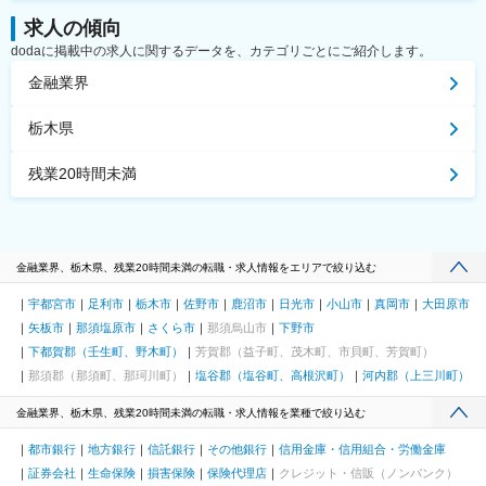
求人の傾向
dodaに掲載中の求人に関するデータを、カテゴリごとにご紹介します。
金融業界
栃木県
残業20時間未満
金融業界、栃木県、残業20時間未満の転職・求人情報をエリアで絞り込む
宇都宮市
足利市
栃木市
佐野市
鹿沼市
日光市
小山市
真岡市
大田原市
矢板市
那須塩原市
さくら市
那須烏山市
下野市
下都賀郡（壬生町、野木町）
芳賀郡（益子町、茂木町、市貝町、芳賀町）
那須郡（那須町、那珂川町）
塩谷郡（塩谷町、高根沢町）
河内郡（上三川町）
金融業界、栃木県、残業20時間未満の転職・求人情報を業種で絞り込む
都市銀行
地方銀行
信託銀行
その他銀行
信用金庫・信用組合・労働金庫
証券会社
生命保険
損害保険
保険代理店
クレジット・信販（ノンバンク）