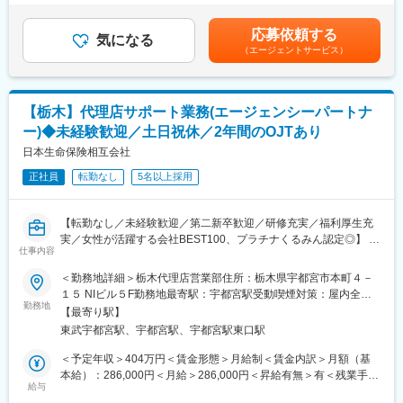
9:00 アポイント活動：リスト化された企業へ電話ご連絡
当など）の支給もございます。※上記に加えて、通勤手当、扶養手
ィスカジュアルで出社する方が多いです。
10:00 訪問準備：提案資料、訪問先企業の確認や準備
当、都市部に勤務する社員に対する勤務地手当等を支給■詳細は社
応募依頼する
12:00 昼食
気になる
内規程に基づき決定します。■昇給：年1回／賞与：年2回賃金は
■福利厚生について
（エージェントサービス）
13:00 新規企業訪問：お困りごと・ご要望のヒアリング
あくまでも目安の金額であり、選考を通じて上下する可能性があ
安心して長期的に働くための福利厚生が充実しています。
15:00 既存企業訪問：契約内容の確認や各種手続き、アフターフ
ります。月給(月額)は固定手当を含めた表記です。
借上社宅制度/各地に独身寮完備/各種制度休暇(育休・介護・リフ
ォロー
レッシュ休暇)/自己研鑽支援制度などなど
16:30 事務処理など
【栃木】代理店サポート業務(エージェンシーパートナ
17:15 退社
■当ポジションの魅力
ー)◆未経験歓迎／土日祝休／2年間のOJTあり
・お客さまとのリレーションのなかで、地域と自分自身の成長を
経営者へ事業の将来像や人材への想いを丁寧にヒアリングし、最
日本生命保険相互会社
実感できるポジションです。これまで培われてきたキャリア・ス
適な保険商品を提供します。
キルを活かし、金融を通じて地域の活性化につなげていただきた
正社員
転勤なし
5名以上採用
企業と従業員の「もしも」に備え、安心して事業を継続できるよ
いと考えています。
う支える社会的意義のある仕事です。契約後も継続的にフォロー
を行い、お客さまと長期的な信頼関係を築いていきます。
変更の範囲：会社の定める業務
【転勤なし／未経験歓迎／第二新卒歓迎／研修充実／福利厚生充
日頃なかなかお会いすることのできない企業経営者との面談機会
実／女性が活躍する会社BEST100、プラチナくるみん認定◎】
が多いため、営業スキルだけでなく、対話を通して事業理解力・
仕事内容
■職務概要
ヒアリング力・提案力を高めることができます。
※2026年10月1日入社の募集となります（ご相談の上、2026年11
＜勤務地詳細＞栃木代理店営業部住所：栃木県宇都宮市本町４－
月1日入社の可能性あり）。
１５ NIビル５F勤務地最寄駅：宇都宮駅受動喫煙対策：屋内全面
■教育体制：
日本生命保険の商品を販売していただいている、税理士・公認会
勤務地
禁煙変更の範囲：会社の定める事業所
充実した教育カリキュラムとサポート体制を整えています。
【最寄り駅】
計士事務所、保険専業代理店といった代理店に対する販売サポー
教育カリキュラム：
東武宇都宮駅、宇都宮駅、宇都宮駅東口駅
ト営業を行います。
・入社後2～3日間：本社主催による研修
また、まだ当社の代理店制度にご登録のない代理店へ制度案内を
＜予定年収＞404万円＜賃金形態＞月給制＜賃金内訳＞月額（基
・2～3週間：保険募集に必要な資格取得するための学習教材の提
行い、新規代理店登録業務も担当します。
本給）：286,000円＜月給＞286,000円＜昇給有無＞有＜残業手当
供及び学習時間
＜1日の流れ＞
給与
＞有＜給与補足＞2年目（AP） 446万円6年目（上級AP）
・1か月目以降：段階的な実務実践によるスキルの取得
・09：00朝礼