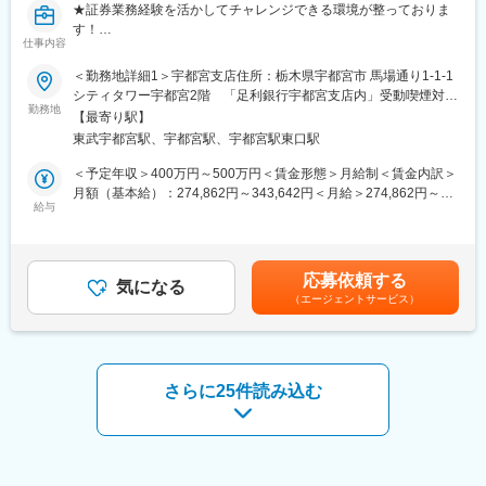
入社後はOJT形式で、先輩社員のサポートを受けながら実務を通
★証券業務経験を活かしてチャレンジできる環境が整っておりま
じて業務を習得していきます。お客様対応への同行やフィードバ
す！
ックを受けながら、提案力・対応力を段階的に身につけることが
仕事内容
★「常陽銀行」「足利銀行」を中心として、茨城・栃木圏に根ざ
できるため、未経験からでも安心してスキルアップが可能です。
した幅広いビジネス領域を誇る金融グループの一員です！
＜勤務地詳細1＞宇都宮支店住所：栃木県宇都宮市 馬場通り1-1-1
★残業15ｈ程度/土日祝休み/年休121日でワークライフバランス◎
シティタワー宇都宮2階 「足利銀行宇都宮支店内」受動喫煙対
■企業の魅力
勤務地
策：敷地内全面禁煙＜勤務地詳細2＞足利駐在事務所住所：栃木県
＜ゼロから一生モノの専門性が身につく＞
【最寄り駅】
【求人概要】
足利市 田中町31-8 「足利銀行足利支店内」受動喫煙対策：敷地内
入社後の充実した研修と、資格取得支援（費用会社負担／FP・損
東武宇都宮駅、宇都宮駅、宇都宮駅東口駅
当社はめぶきフィナンシャルGの一員で、国内株式/外国株式/外国
全面禁煙変更の範囲：会社の定める事業所
保・生保など）により、未経験からプロフェッショナルを目指す
証券情報/投資信託などを取り扱う証券会社です。そんな当社にて
＜予定年収＞400万円～500万円＜賃金形態＞月給制＜賃金内訳＞
ことができます。
資産運用のアドバイザーを募集いたします。お客様は銀行からの
月額（基本給）：274,862円～343,642円＜月給＞274,862円～
＜「あなたで良かった」と言われるやりがい＞
紹介となりますので、新規開拓の必要はありません。培ってきた
給与
343,642円＜昇給有無＞有＜残業手当＞有＜給与補足＞※ご経験を
事故やトラブルの際、一番にお客様を支えるのが当社の役割で
経験を活かし、即戦力として活躍することを期待しています。
加味し、決定いたします。■昇給・昇格：年１回を予定■賞与支
す。
給：年２回を予定（業績連動のため変更有り）賃金はあくまでも
誠実な対応が深い感謝に繋がる、意義のある仕事です。
【職務内容詳細】
目安の金額であり、選考を通じて上下する可能性があります。月
応募依頼する
常陽銀行のお客様である個人富裕層や事業法人オーナー様に対
気になる
給(月額)は固定手当を含めた表記です。
変更の範囲：会社の定める業務
（エージェントサービス）
し、高品質な資産運用を提供し、総合金融サービスの充実に貢献
していただきます。お客様に対して単なる「営業担当」ではなく
「資産運用に関する信頼できるパートナー」として真摯に向き合
い、信頼を築くことがミッションとなります。
■資産運用の提案
さらに25件読み込む
■金融資産ポートフォリオの提案
■顧客相談業務 等
【入社後のフォロー体制】
約1か月間は研修期間として、本社での座学研修とOJTを通して会