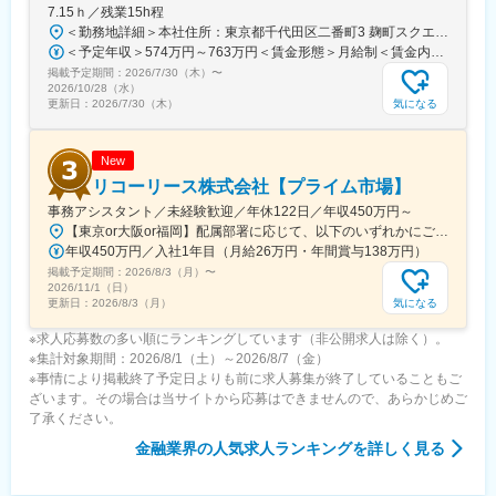
7.15ｈ／残業15h程
＜勤務地詳細＞本社住所：東京都千代田区二番町3 麹町スクエア3F勤務地最寄駅：東京メトロ有楽町線／麹町駅受動喫煙対策：敷地内全面禁煙変更の範囲：会社の定める事業所（リモートワーク含む）
＜予定年収＞574万円～763万円＜賃金形態＞月給制＜賃金内訳＞月額（基本給）：285,000円～379,000円＜月給＞285,000円～379,000円＜昇給有無＞有＜残業手当＞有＜給与補足＞【賞与】（'26年度実績）6.6か月分支給【モデル年収例】622万円 入社5年目 (月給30万9千円＋賞与+月残業15時間)賃金はあくまでも目安の金額であり、選考を通じて上下する可能性があります。月給(月額)は固定手当を含めた表記です。
掲載予定期間：
2026/7/30（木）
〜
2026/10/28（水）
気になる
更新日：
2026/7/30（木）
New
リコーリース株式会社【プライム市場】
事務アシスタント／未経験歓迎／年休122日／年収450万円～
【東京or大阪or福岡】配属部署に応じて、以下のいずれかにご勤務いただきます。初期配属地は、ご希望の地域に配属いたします。■本社東京都港区東新橋1-5-2 汐留シティセンター19F☆JR・地下鉄各線 新橋駅より徒歩1分☆都営地下鉄大江戸線 汐留駅より徒歩1分■豊洲事業所東京都江東区東雲1-7-12 KDX豊洲グランスクエア7F☆東京メトロ有楽町線・ゆりかもめ 豊洲駅 徒歩12分☆りんかい線 東雲駅 徒歩12分※豊洲駅より「KDXグランスクエア行き無料シャトルバス」が運行しています。■関西支社大阪府大阪市北区堂島浜2-2-28 堂島アクシスビル12F☆地下鉄四ツ橋線・西梅田駅より徒歩10分・肥後橋駅 徒歩7分☆JR大阪駅 徒歩15分■九州支社福岡県福岡市博多区博多駅東2-10-35 博多プライムイースト3F☆JR博多駅より徒歩7分※受動喫煙対策有（屋内全面禁煙）
年収450万円／入社1年目（月給26万円・年間賞与138万円）
掲載予定期間：
2026/8/3（月）
〜
2026/11/1（日）
気になる
更新日：
2026/8/3（月）
※求人応募数の多い順にランキングしています（非公開求人は除く）。
※集計対象期間：2026/8/1（土）～2026/8/7（金）
※事情により掲載終了予定日よりも前に求人募集が終了していることもご
ざいます。その場合は当サイトから応募はできませんので、あらかじめご
了承ください。
金融業界
の人気求人ランキングを詳しく見る