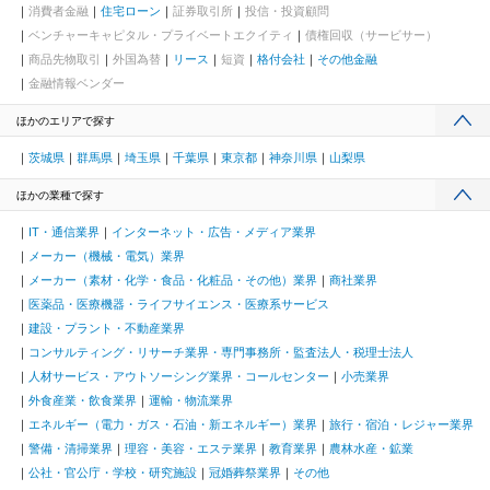
消費者金融
住宅ローン
証券取引所
投信・投資顧問
ベンチャーキャピタル・プライベートエクイティ
債権回収（サービサー）
商品先物取引
外国為替
リース
短資
格付会社
その他金融
金融情報ベンダー
ほかのエリアで探す
茨城県
群馬県
埼玉県
千葉県
東京都
神奈川県
山梨県
ほかの業種で探す
IT・通信業界
インターネット・広告・メディア業界
メーカー（機械・電気）業界
メーカー（素材・化学・食品・化粧品・その他）業界
商社業界
医薬品・医療機器・ライフサイエンス・医療系サービス
建設・プラント・不動産業界
コンサルティング・リサーチ業界・専門事務所・監査法人・税理士法人
人材サービス・アウトソーシング業界・コールセンター
小売業界
外食産業・飲食業界
運輸・物流業界
エネルギー（電力・ガス・石油・新エネルギー）業界
旅行・宿泊・レジャー業界
警備・清掃業界
理容・美容・エステ業界
教育業界
農林水産・鉱業
公社・官公庁・学校・研究施設
冠婚葬祭業界
その他