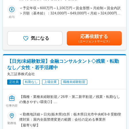
きます。基本的には各営業店からのトスアップに基づき、営業店
担当者と同行訪問いたします。
＜予定年収＞600万円～1,100万円＜賃金形態＞月給制＜賃金内訳
＞月額（基本給）：324,000円～649,000円＜月給＞324,000円～
■当行の魅力
給与
649,000円＜昇給有無＞有＜残業手当＞有＜給与補足＞■処遇につ
・2023年4月にこれまで本部内に分散されていた法人向けコンサ
いては経歴等により都度検討■賞与：年2回あり■昇給：昇格によ
ルティング機能を「法人コンサルティング部」に集約しました。
る■手当：子育て支援手当、保育手当、単身赴任手当、通勤費 他
相談の窓口となる営業店と支援メニューのコーディネートを担う
賃金はあくまでも目安の金額であり、選考を通じて上下する可能
応募依頼する
本部が連携することで、お客さまのニーズの把握から課題整理、
気になる
性があります。月給(月額)は固定手当を含めた表記です。
（エージェントサービス）
専門的知見による最適な支援メニューの選定、具体的な解決手段
のご提案まで、ワンチームで取り組んでいます。
☆選べる転勤制度☆
【日光/未経験歓迎】金融コンサルタント◇残業・転勤
・転居を伴う転勤有のFコース
なし／女性・若手活躍中
・自宅から通勤できる範囲のAコース
丸三証券株式会社
■働き方
正社員
転勤なし
上場企業
職種未経験歓迎
安心して長期的に働くための福利厚生・制度が充実しているの
で、育児・介護等、ライフスタイルに合った働き方を選択するこ
とが可能です。
【職種・業種未経験歓迎／26卒・第二新卒歓迎／残業・転勤なし
・選べる転勤制度
の働きやすい環境◎】
・フレックスタイム制：スマートワーク運動（早帰りデー）
仕事内容
公務員、IT、メーカー、ホテルマン、教員などの異業種からの採
・連続休暇制度等、制度休暇あり（有給休暇利用促進）
用実績多数！
＜勤務地詳細＞日光(栃木県)住所：栃木県日光市中央町8-8 受動喫
・育児休業取得実績 男女100％
煙対策：屋内全面禁煙変更の範囲：会社の定める事業所
・出生サポート制度（育児短時間勤務、チャイルドケア勤務等）
■業務内容
勤務地
・月の平均残業時間は全体で20H程度
【最寄り駅】
金融コンサルタントとして、お客様一人ひとりに最適な商品を提