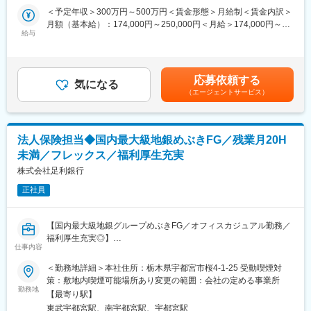
・展示場、店舗作り
・各店舗としては10～30名の社員が在籍しております。
煙対策：その他（喫煙可能場所あり）変更の範囲：会社の定める
＜予定年収＞300万円～500万円＜賃金形態＞月給制＜賃金内訳＞
・車両販売に係るそのほか募集業務など
事業所
月額（基本給）：174,000円～250,000円＜月給＞174,000円～
給与
■特徴・魅力：
250,000円＜昇給有無＞有＜残業手当＞有＜給与補足＞仕事給：
■配属部署：
・社員教育に力を入れております。専任講師を招き、勉強会を実
3,000円~11,000円、役職手当：8,000円~78,000円昇給：年1回、
・栃木県宇都宮市、矢板市、さくら市、小山市、佐野市、足利市
施いたしますので、未経験の方でもご心配なくご応募ください。
1月/1,700円～10,400円、賞与：年2回、計6.2か月分（過去実績）
（基本、自宅から1時間圏内の通勤可能店舗へ配属）のいずれかの
・努力、実績を正当に評価する『報奨金制度』もございます。
※賞与は入社初年度は満額支給とはなりません。入社2年目以降の
応募依頼する
店舗に配属となります。
気になる
・また昇給・役職の他、職能等級制度を設けており、実績や日々
社員の平均支給の数値です。※年収は年齢や経歴等により決定いた
（エージェントサービス）
・各店舗20代~60代の幅広い年齢層の社員が活躍しております。
の業務の取り組み姿勢等を踏まえて昇格することで年収や、役職
します。賃金はあくまでも目安の金額であり、選考を通じて上下
・各店舗としては10～30名の社員が在籍しております。
昇格機会を広げることが可能です。
する可能性があります。月給(月額)は固定手当を含めた表記です。
■特徴・魅力：
■キャリアパス：
法人保険担当◆国内最大級地銀めぶきFG／残業月20H
・社員教育に力を入れております。階層別の研修も実施いたしま
・入社後、スキルを習得・実力を発揮いただければ、将来的に拠
未満／フレックス／福利厚生充実
すので、未経験の方でもご心配なくご応募ください。
点長候補等への登用も可能です。
・努力、実績を正当に評価する『報奨金制度』もございます。
株式会社足利銀行
・また昇給・役職の他、職能等級制度を設けており、実績や日々
正社員
の業務の取り組み姿勢等を踏まえて昇格することで年収や、役職
変更の範囲：会社の定める業務
昇格機会を広げることが可能です。
【国内最大級地銀グループめぶきFG／オフィスカジュアル勤務／
■キャリアパス：
福利厚生充実◎】
・入社後、スキルを習得・実力を発揮いただければ、将来的に拠
仕事内容
点長候補等への登用も可能です。
■業務概要
＜勤務地詳細＞本社住所：栃木県宇都宮市桜4-1-25 受動喫煙対
・法人コンサルティング部（本部）に所属し、法人保険担当とし
策：敷地内喫煙可能場所あり変更の範囲：会社の定める事業所
て営業店からの相談受付や案件発掘・アフターフォローをはじ
勤務地
変更の範囲：会社の定める業務
【最寄り駅】
め、募集販売業務、新商品導入などの企画業務に携わっていただ
東武宇都宮駅、南宇都宮駅、宇都宮駅