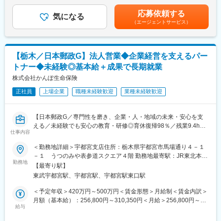
による賃金はあくまでも目安の金額であり、選考を通じて上下す
・連続休暇制度等、制度休暇あり（有給休暇利用促進）
手育成を担っていただくポジションも想定しております。
る可能性があります。月給(月額)は固定手当を含めた表記です。
・育児休業取得実績 男女100％
応募依頼する
気になる
・出生サポート制度（育児短時間勤務、チャイルドケア勤務等）
（エージェントサービス）
【相続ビジネスへの思い】
・月の平均残業時間は全体で20H程度
過去の金融危機の際に同行を救ってくださった地域への貢献、ま
・女性のキャリア改革（育児時短勤務期間引き延ばしなど）
た顧客基盤を守りたいという想いのもと、同行では相続ビジネス
・平均有給取得日数13.1日
に重点を置いて取り組んでおります。
【栃木／日本郵政G】法人営業◆企業経営を支えるパー
変更の範囲：会社の定める業務
トナー◆未経験◎基本給＋成果で長期就業
■選べる転勤制度
Fコース（転居を伴う転勤有）／ Aコース（転居を伴う転勤無）
株式会社かんぽ生命保険
正社員
上場企業
職種未経験歓迎
業種未経験歓迎
■配属部署
・コンサルティング営業部内、プライベートバンキング室へ配属
いたします。転勤がなく、本店勤務となります。
【日本郵政G／専門性を磨き、企業・人・地域の未来・安心を支
・営業部門を担う財産コンサルタントは現在14名体制であり、内
える／未経験でも安心の教育・研修◎育休復帰98％／残業9.4h】
2名が中途採用で入行した信託銀行経験者です。信託銀行や会計事
仕事内容
務所、コンサルティング会社等にて財産コンサルタント経験のあ
■業務内容
＜勤務地詳細＞宇都宮支店住所：栃木県宇都宮市馬場通り４－１
る方など、信託実務に関する知識を有し、即戦力となっていただ
業界トップ級の顧客基盤を誇る「かんぽ生命」の法人営業とし
－１ うつのみや表参道スクエア４階 勤務地最寄駅：JR東北本線
ける方を採用いたします。
て、経営者にお会いします。経営者が抱える事業継続・承継に関
勤務地
／宇都宮駅受動喫煙対策：敷地内喫煙可能場所あり変更の範囲：
【最寄り駅】
する不安、福利厚生や退職金制度の整備に関する課題、役員・従
関東エリア10か所の支店
■働き方
東武宇都宮駅、宇都宮駅、宇都宮駅東口駅
業員の万が一に備える保障不足といった経営・人に関わるさまざ
・スマートワーク運動(フレックス制度活用推進)や男性育休取得率
まなリスクに対して、保険商品の提案から契約後のアフターフォ
＜予定年収＞420万円～500万円＜賃金形態＞月給制＜賃金内訳＞
100%、女性のキャリア改革（育児時短勤務期間引き延ばしなど）
ローまで一貫して担当します。
月額（基本給）：256,800円～310,350円＜月給＞256,800円～
時代に合った働き方で安心して長期的に働くための福利厚生が充
＜1日の活動イメージ＞
給与
310,350円＜昇給有無＞有＜残業手当＞有＜給与補足＞上記年
実しています。
8:30 始業
収・月収の他、諸手当 （残業手当・住居手当・扶養手当・営業手
・月残業平均時間は18.9Hで本部勤務のためアポがない日はオフ