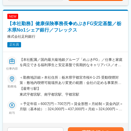
先的にご案内したり、ノルマ達成のために強引な提案をしたりす
ります。月給(月額)は固定手当を含めた表記です。
ることは企業方針と異なります。
NEW
〇多様な働き方にも柔軟に対応可能です
研修後から時短勤務制度の利用が可能です。そのため子育て世代
【本社勤務】健康保険事務長◆めぶきFG安定基盤／栃
の方なども安心して就業いただけます。
木県No1シェア銀行／フレックス
また、残業時間も月平均9時間で働きやすい環境です。
株式会社足利銀行
■業務内容
正社員
お客さまのご相談内容確認からスタートし、40社以上の保険会社
の商品の中から、お客さまに合った保障をオーダーメイドで設
計・提案します。特定商品の販売指示はなく、お客さまを第一に
【本社配属／国内最大級地銀グループ「めぶきFG」／仕事と家庭
考えた対応に専念できます。
を両立できる福利厚生と安定基盤で長期的なキャリアパス／オフ
仕事内容
ィスカジュアル勤務】
（1）来店されたお客さまからのヒアリング
＜勤務地詳細＞本社住所：栃木県宇都宮市桜4-1-25 受動喫煙対
1組当たりのご相談時間は約2時間。加入されている保険内容の確
■担当業務
策：敷地内喫煙可能場所あり変更の範囲：会社の定める事業所
認や、結婚・出産・育児・学費・住宅購入・老後などのライフプ
・健康保険業務（事務長での採用を想定）
勤務地
（リモートワーク含む）
【最寄り駅】
ランなどをじっくり伺います。
東武宇都宮駅、南宇都宮駅、宇都宮駅
■配属部署
（2）ライフプラン設計・ご提案
足利銀行健康保険組合
＜予定年収＞600万円～700万円＜賃金形態＞月給制＜賃金内訳＞
「ほけんの窓口」独自に開発した専用のシミュレーションシステ
月額（基本給）：324,000円～437,000円＜月給＞324,000円～
ムで必要な保障額・期間を算出。ご相談は複数回にわたることが
≪特徴・魅力≫
給与
437,000円＜昇給有無＞有＜残業手当＞有＜給与補足＞■処遇につ
多く、次回の来店時の提案内容を店舗の仲間と相談できるのも安
・健康保険組合は、健康診断などの福利厚生面での事務手続きな
いては経歴等により都度検討■賞与：年2回あり■昇給：昇格によ
心です。
ど、従業員が安心して働ける環境を支えています。また、医療の
る■手当：子育て支援手当、保育手当、単身赴任手当、通勤費 他
保障・生活の安定・健康の保持増進等、従業員のウェルビーイン
賃金はあくまでも目安の金額であり、選考を通じて上下する可能