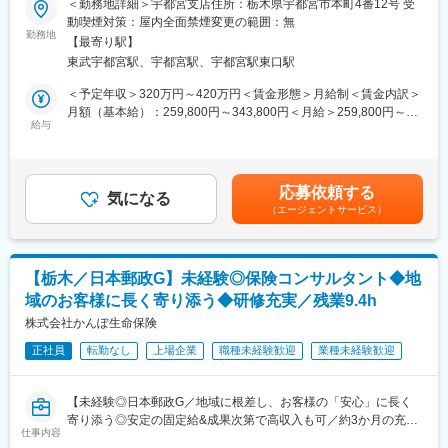
＜勤務地詳細＞宇都宮支店住所：栃木県宇都宮市本町4番12号 受
■組織構成
●長期間ブランクがある方も歓迎！子育て中の方も多数在籍
動喫煙対策：屋内全面禁煙変更の範囲：無
宇都宮支店は約80名在籍。新人から中堅、管理職まで幅広く在籍
●全支店での本ポジション平均年収は約450万～500万円程度
勤務地
し、風通しの良い雰囲気です。
【最寄り駅】
東武宇都宮駅、宇都宮駅、宇都宮駅東口駅
■業務内容：
■業務の魅力
既存のお客様(主に60歳以上)のご自宅や勤務先を訪問し、マネー
＜予定年収＞320万円～420万円＜賃金形態＞月給制＜賃金内訳＞
地域の基幹産業である農林水産業の発展に直接・間接的に関与で
プランやライフプランに合った資産運用のアドバイスを行いま
月額（基本給）：259,800円～343,800円＜月給＞259,800円～
きるやりがいのある仕事です。転勤がなく、長期的に地域貢献が
す。退職金の運用アドバイスや老後資金の相談、相続について等
給与
343,800円＜昇給有無＞有＜残業手当＞有＜給与補足＞・入社6か
可能です。
様々な金融に関するお悩みに対して、解決策やアドバイスを提供
月間：259,800円(固定)、以降実績経験に応じて毎年7月に
します。
259.800円～343,800円の間でベースアップ。※上記年収に加え、
■教育体制
<主な提案内容>
実績に応じ賞与を支給いたします。■賞与：年2回(本人実績に応じ
OJTや研修制度を整備し、未経験領域も段階的に習得可能な環境
応募依頼する
・投資信託、保険商品、各種預金などの販売
気になる
て支給)※全支店平均年収：約450万円～500万円賃金はあくまでも
です。
（エージェントサービス）
・満期の案内や増額の提案
目安の金額であり、選考を通じて上下する可能性があります。月
・相続、遺言関連、不動産、住宅ローンなどの顧客情報収集
給(月額)は固定手当を含めた表記です。
■就業環境
<業務スタイル例>1日2～3名のお客さまを訪問
時差出勤やテレワークなど働き方改革を推進。ワークライフバラ
◎資産管理型信託や遺言信託、不動産など幅広い商品を揃えてお
ンスを維持しやすい体制です。
【栃木／日本郵政G】未経験◎保険コンサルタント◆地
り、お客様の多様なニーズにも対応可能！
域のお客様に長く寄り添う◆研修充実／残業9.4h
■想定されるキャリアパス
■研修内容：※配属支店や、ご経験により異なります
株式会社かんぽ生命保険
ジョブローテーションにより多様な業務を経験し、将来的には支
（スケジュール例）
店管理職等へのキャリアアップを目指せます。
正社員
転勤なし
上場企業
職種未経験歓迎
業種未経験歓迎
1～2カ月目：証券外務員資格受験と生保一般試験と事務・商品・
サービス習得や受電対応
■企業の特徴/魅力
3か月目以降～：ロープレや外訪OJTで徐々に外訪を増やして頂き
農林水産業者の協同組織を基盤とした金融機関として、地域社会
【未経験◎日本郵政G／地域に根差し、お客様の「安心」に長く
ます。
の発展に貢献する社会的意義の高い業務に携われます。
寄り添う◎安定の固定給&成果次第で高収入も可／約3か月の充実
支店によっては店頭での受付を経験頂くケースもございます。
仕事内容
研修／残業9.4h・育休復帰98％】