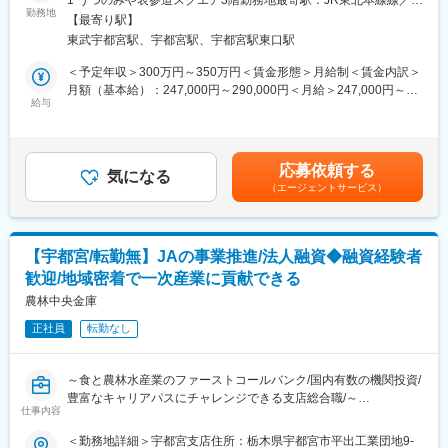
1 うつのみや表参道スクエア3階勤務地最寄駅：JR東北本線線／宇
動火災保険へ出向となります。保険商品の業界知識はもちろん、
す。既存のお客様対応を中心に主には損保の更新対応を行って既
勤務地
都宮駅受動喫煙対策：屋内全面禁煙変更の範囲：本文参照
ビジネスマナーなどの営業を行う上での基礎的な知識についても
【最寄り駅】
存のお客様に対して生保をご提案いただくイメージです。生損保
しっかりとフォローさせていただきます。さらに、営業同行を含
東武宇都宮駅、宇都宮駅、宇都宮駅東口駅
一体型保険商品「超保険」の他、住まいや自動車、病気・がん・
めたOJTにて1人前になるまでのプロセスも丁寧にフォローさせて
おケガ等の医療の保険、万一の保険、事業活動など法人のお客様
＜予定年収＞300万円～350万円＜賃金形態＞月給制＜賃金内訳＞
いただくため、未経験の方でも安心してご入社いただいておりま
へ向けた保険など様々なプラン・商品をお客様目線に立ってご提
月額（基本給）：247,000円～290,000円＜月給＞247,000円～
す。
案をしております。
給与
290,000円＜昇給有無＞有＜残業手当＞有＜給与補足＞予定年収
※2年間の研修期間を経て、多くの中途入社者が全国トップレベル
【変更の範囲：なし】
はあくまでも目安の金額であり、選考を通じて上下する可能性が
の活躍をしています！
あります。賃金はあくまでも目安の金額であり、選考を通じて上
■業務内容：
下する可能性があります。月給(月額)は固定手当を含めた表記で
変更の範囲：本文参照
応募依頼する
・損害保険の更新のご案内
気になる
す。
（エージェントサービス）
・損害保険にご加入いただいているお客様への生命保険のご提案
■働き方
平均退社18時半・直帰可能／土日祝休みとライフワークバランス
【宇都宮/転勤無】JAの事業推進/法人融資◆融資経験者
を整えやすい環境です。
歓迎/地域密着で一次産業に貢献できる
■目標設定について：
農林中央金庫
「業績」「定性」両面から目標設定を行います。年3回の振り返り
正社員
転勤なし
でも進捗状況も含めて上司と一緒に振り返り・評価付けを行いま
す。業績目標だけではなく、訪問数や提案数などのプロセスを分
析し、個々が満足できる働き方の実現に向けて社員一同でサポー
～食と農林水産業のファーストコールバンク/国内有数の機関投資/
トしております。
豊富なキャリアパスにチャレンジできる支店総合職/～
仕事内容
■2年間の充実した研修制度：
■業務概要
＜勤務地詳細＞宇都宮支店住所：栃木県宇都宮市平出工業団地9-
未経験の方でご入社された社員も多数活躍しています。未経験の