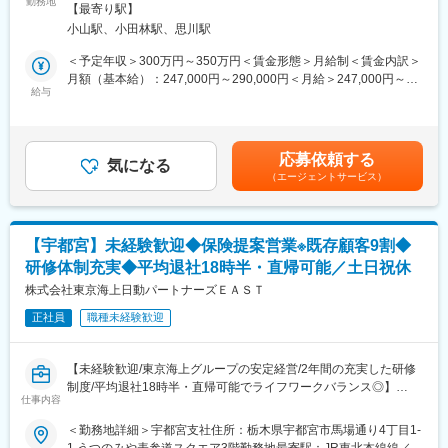
す。既存のお客様対応を中心に、主には損保の更新対応を行って
勤務地
策：屋内全面禁煙変更の範囲：本文参照
力アップ
【最寄り駅】
既存のお客様に対して生保をご提案いただくイメージです。生損
入社後～半年程度：ロープレ検定合格でプロへ(再試験制度もある
小山駅、小田林駅、思川駅
保一体型保険商品「超保険」の他、住まいや自動車、病気・が
ので安心◎)
ん・おケガ等の医療の保険、万一の保険、事業活動など法人のお
＜予定年収＞300万円～350万円＜賃金形態＞月給制＜賃金内訳＞
■ライフスタイルに合わせられる働き方：
客様へ向けた保険など様々なプラン・商品をお客様目線に立って
月額（基本給）：247,000円～290,000円＜月給＞247,000円～
シフトによる勤務で毎月20日頃に翌月のシフトが決まります。希
ご提案をしております。【変更の範囲：なし】
給与
290,000円＜昇給有無＞有＜残業手当＞有＜給与補足＞予定年収
望休を提出することが出来るので、お子さまの行事での休みを取
はあくまでも目安の金額であり、選考を通じて上下する可能性が
得したり、ライフイベントに沿ったシフトを組むことが出来たり
■業務内容：
あります。賃金はあくまでも目安の金額であり、選考を通じて上
と、長く働ける環境が整っています。また、全国に店舗があるた
・損害保険の更新のご案内
下する可能性があります。月給(月額)は固定手当を含めた表記で
め、配偶者の転勤に伴い異動を希望される場合には、会社へ相談
応募依頼する
・損害保険にご加入いただいているお客様への生命保険のご提案
気になる
す。
することが可能です。
（エージェントサービス）
■就業時間補足：
■働き方
各店舗の開閉時間に応じて早番、遅番がありますが、その中でフ
平均退社18時半・直帰可能／土日祝休みとライフワークバランス
レックス制度を活用していただくことが可能です。
を整えやすい環境です。
【宇都宮】未経験歓迎◆保険提案営業※既存顧客9割◆
変更の範囲：会社の定める業務
研修体制充実◆平均退社18時半・直帰可能／土日祝休
■目標設定について：
「業績」「定性」両面から目標設定を行います。年3回の振り返り
株式会社東京海上日動パートナーズＥＡＳＴ
でも進捗状況も含めて上司と一緒に振り返り・評価付けを行いま
正社員
職種未経験歓迎
す。業績目標だけではなく、訪問数や提案数などのプロセスを分
析し、個々が満足できる働き方の実現に向けて社員一同でサポー
トしております。
【未経験歓迎/東京海上グループの安定経営/2年間の充実した研修
制度/平均退社18時半・直帰可能でライフワークバランス◎】
■2年間の充実した研修制度：
仕事内容
■業務概要：
未経験の方でご入社された社員も多数活躍しています。未経験の
東京海上日動火災保険株式会社（損害保険業）に出向となり、損
＜勤務地詳細＞宇都宮支社住所：栃木県宇都宮市馬場通り4丁目1-
方については入社後2年間は研修のため、親会社である東京海上日
害保険・生命保険の営業職として下記の業務をご担当いただきま