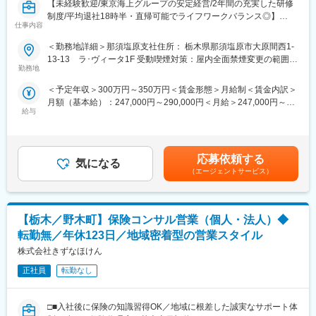
変更の範囲：会社の定める業務
【未経験歓迎/東京海上グループの安定経営/2年間の充実した研修
専門的知見による最適な支援メニューの選定、具体的な解決手段
制度/平均退社18時半・直帰可能でライフワークバランス◎】
のご提案まで、ワンチームで取り組んでいます。
仕事内容
■業務概要：
東京海上日動火災保険株式会社（損害保険業）に出向となり、損
＜勤務地詳細＞那須塩原支社住所： 栃木県那須塩原市大原間西1-
■栃木県の魅力
害保険・生命保険の営業職として下記の業務をご担当いただきま
13-13 ラ･ヴィータ1F 受動喫煙対策：屋内全面禁煙変更の範囲：
東京から電車や自動車で約1時間。都内からのアクセスがよく、豊
す。既存のお客様対応を中心に主には損保の更新対応を行って既
勤務地
本文参照
かな自然と肥沃な土壌、穏やかな気候に恵まれた栃木県は、これ
存のお客様に対して生保をご提案いただくイメージです。生損保
らの素晴らしい条件を生かし、地域の人々の英知と高度な技術に
＜予定年収＞300万円～350万円＜賃金形態＞月給制＜賃金内訳＞
一体型保険商品「超保険」の他、住まいや自動車、病気・がん・
よって発展を遂げてきました。 未来へ向けて農業、工業、観光、
月額（基本給）：247,000円～290,000円＜月給＞247,000円～
おケガ等の医療の保険、万一の保険、事業活動など法人のお客様
都市・インフラ整備など、各産業をいっそう拡充させ、ますます
給与
290,000円＜昇給有無＞有＜残業手当＞有＜給与補足＞予定年収
へ向けた保険など様々なプラン・商品をお客様目線に立ってご提
元気で、住みやすい「とちぎ」となるために、地域金融機関であ
はあくまでも目安の金額であり、選考を通じて上下する可能性が
案をしております。
る足利銀行が、マーケットで果たす役割は非常に重要です。
あります。賃金はあくまでも目安の金額であり、選考を通じて上
【変更の範囲：なし】
下する可能性があります。月給(月額)は固定手当を含めた表記で
応募依頼する
■働きやすい職場作り
気になる
す。
■業務内容：
（エージェントサービス）
足利銀行では、行員一人ひとりが持っているポテンシャルを日々
・損害保険の更新のご案内
の業務の中で発揮し、仕事のやりがいと喜びを得られるように、
・損害保険にご加入いただいているお客様への生命保険のご提案
働きやすい職場の環境づくりに力を注いでいます。
・行員の育児休暇取得率：男女ともに100%
【栃木／野木町】保険コンサル営業（個人・法人）◆
■働き方
・12日間制度休暇：年間12日の制度休暇で全員休暇取得義務
平均退社18時半・直帰可能／土日祝休みとライフワークバランス
転勤無／年休123日／地域密着型の営業スタイル
・フレックスタイム：コアタイムは２パターンから選べ始業と終
を整えやすい環境です。
株式会社きずなほけん
業時刻を各自が設定します。
・ノー残業デー：水曜日は17時30分退行厳守
■目標設定について：
正社員
転勤なし
「業績」「定性」両面から目標設定を行います。年3回の振り返り
変更の範囲：会社の定める業務
でも進捗状況も含めて上司と一緒に振り返り・評価付けを行いま
□■入社後に保険の知識習得OK／地域に根差した誠実なサポート体
す。業績目標だけではなく、訪問数や提案数などのプロセスを分