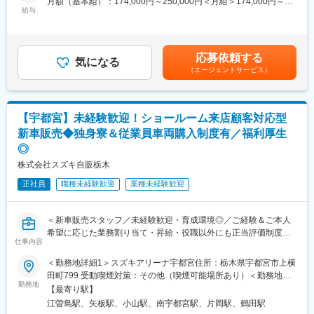
休100％など、各種取り組みが評価され、厚生労働大臣から 「子
月額（基本給）：174,000円～250,000円＜月給＞174,000円～
・展示車両の貸し出し
給与
育てサポート企業」として、プラチナくるみんの認定を受けまし
250,000円＜昇給有無＞有＜残業手当＞有＜給与補足＞仕事給：
・お店によっては独自のイベントも行っており、イベント企画や
た。
3,000円~11,000円、役職手当：8,000円~78,000円昇給：年1回、
準備のお手伝いなど
新26‐1210,代理店業務部
1月/1,700円～10,400円、賞与：年2回、計6.2か月分（過去実績）
※賞与は入社初年度は満額支給とはなりません。入社2年目以降の
応募依頼する
■販売先：
気になる
変更の範囲：会社の定める業務
社員の平均支給の数値です。※年収は年齢や経歴等により決定いた
（エージェントサービス）
自動車販売店、整備工場など（卸売販売）
します。賃金はあくまでも目安の金額であり、選考を通じて上下
する可能性があります。月給(月額)は固定手当を含めた表記です。
■協業先：
取引先の経営者の方々など（二人三脚で協力しながらスズキ車の
【宇都宮】未経験歓迎！ショールーム来店顧客対応型
拡販の役割を担っていただきます）。
新車販売◆独身寮＆従業員車両購入制度有／福利厚生
◎
■補足：
以下制度もございます。是非ご活用ください。
株式会社スズキ自販栃木
・自家用車で通勤し、会社に着いたら社用車に乗り換え、営業に
正社員
職種未経験歓迎
業種未経験歓迎
行っていただくことが可能です。
・社用車貸出も行っております。プライベートでの使用も可で
す。（予め一人専用の車を会社から貸し出しし、社員は会社に対
＜新車販売スタッフ／未経験歓迎・育成環境◎／ご経験＆ご本人
し使用料を支払っていただく）※個人側車を実費での購入は不要に
希望に応じた業務割り当て・昇給・役職以外にも正当評価制度有
なります。
仕事内容
／年休110日・長期休暇制度あり＞
■配属部署：
＜勤務地詳細1＞スズキアリーナ宇都宮住所：栃木県宇都宮市上横
■担当業務詳細：
・栃木県宇都宮市、小山市、佐野市、足利市（基本、自宅から1時
田町799 受動喫煙対策：その他（喫煙可能場所あり）＜勤務地詳
当社ショールームにて新車販売スタッフとして主に下記の業務を
勤務地
間圏内の通勤可能店舗へ配属）のいずれかの店舗に配属となりま
細2＞スズキアリーナ矢板住所：栃木県矢板市東町1200－3 受動
【最寄り駅】
担当していただきます。
す。
喫煙対策：その他（喫煙可能場所あり）＜勤務地詳細3＞スズキア
江曽島駅、矢板駅、小山駅、南宇都宮駅、片岡駅、鶴田駅
・スズキ新車の販売
・各店舗20代~60代の幅広い年齢層の社員が活躍しております。
リーナ小山南/U's小山住所：栃木県小山市神鳥谷309－53 受動喫