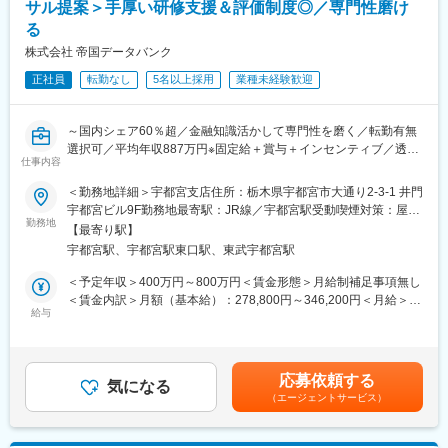
サル提案＞手厚い研修支援＆評価制度◎／専門性磨け
る
株式会社 帝国データバンク
正社員
転勤なし
5名以上採用
業種未経験歓迎
～国内シェア60％超／金融知識活かして専門性を磨く／転勤有無
選択可／平均年収887万円※固定給＋賞与＋インセンティブ／透明
仕事内容
性の高い評価制度～
■業務内容：
＜勤務地詳細＞宇都宮支店住所：栃木県宇都宮市大通り2-3-1 井門
経営者と直接対話し、企業の本質に迫る「信用調査＋コンサルテ
宇都宮ビル9F勤務地最寄駅：JR線／宇都宮駅受動喫煙対策：屋内
ィング営業」をお任せします。
勤務地
全面禁煙変更の範囲：勤務地は業務上の都合により変更の可能性
【最寄り駅】
金融・経営知識を実務で深め、希少性の高いスキルを獲得し、市
があります
宇都宮駅、宇都宮駅東口駅、東武宇都宮駅
場価値を高められる環境です。
1. 企業信用調査
＜予定年収＞400万円～800万円＜賃金形態＞月給制補足事項無し
・対象企業へ訪問し、事業内容や会社の特色、今後の展望、財務
＜賃金内訳＞月額（基本給）：278,800円～346,200円＜月給＞
状況など、約80項目におよぶ企業情報をヒアリング。
給与
278,800円～346,200円＜昇給有無＞有＜残業手当＞有＜給与補足
・ヒアリング内容を整理し、信用調査報告書を作成。
＞【モデル年収】・25 歳入社（入社 3 年後）：680 万円（月給
2. 提案営業（コンサルティング）
30 万円＋賞与 80 万円＋営業給 80 万円）・30 歳入社（入社 3 年
・企業信用調査で得た情報から企業が抱えている課題を見つけ出
後）：800 万円（月給 35 万円＋賞与 90 万円＋営業給 100 万円）
応募依頼する
し、課題解決をご提案。
気になる
※モデル年収は全国総合職の場合を記載賃金はあくまでも目安の金
（エージェントサービス）
例１：与信管理に課題のある企業には信用調査報告書や倒産予測
額であり、選考を通じて上下する可能性があります。月給(月額)は
値データを提供
固定手当を含めた表記です。
例２：営業開拓や外注先の確保に課題のある企業には営業・外注