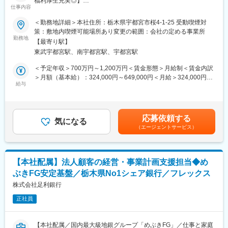
福利厚生充実◎】
仕事内容
既存顧客への提案・フォローがメインです。
■業務概要
＜勤務地詳細＞本社住所：栃木県宇都宮市桜4-1-25 受動喫煙対
郵便局の制服を着用しているため、お話を聞いていただきやす
・法人コンサルティング部（本部）に所属し、M&A担当として営
策：敷地内喫煙可能場所あり変更の範囲：会社の定める事業所
く、アポイント取得や訪問時のハードルが低い点も特徴です。
業店からの相談受付や案件発掘をはじめ、企業評価、売却・買収
勤務地
「あなたに相談したい」「お願いしてよかった」といった言葉を
【最寄り駅】
提案、候補先探索、契約書草案作成、条件調整、クロージングま
いただけたときに、大きな達成感とやりがいを感じられます。
東武宇都宮駅、南宇都宮駅、宇都宮駅
で一連の業務に携わっていただきます。基本的には各営業店から
のトスアップに基づき、営業店担当者と同行訪問いたします。
＜予定年収＞700万円～1,200万円＜賃金形態＞月給制＜賃金内訳
また原付での営業活動が基本のため、入社後の研修で安全に運転
＞月額（基本給）：324,000円～649,000円＜月給＞324,000円～
できるようサポートします。
■配属部署
給与
649,000円＜昇給有無＞有＜残業手当＞有＜給与補足＞■処遇につ
・採用後は法人コンサルティング部クライアントサポート室に配
いては経歴等により都度検討■賞与：年2回あり■昇給：昇格によ
■キャリアパス
属します。
る■手当：子育て支援手当、保育手当、単身赴任手当、通勤費 他
班長・チームリーダー → 教育トレーナー・トッププレイヤーと、
・総合職採用のため異動可能性はございますが、専門職採用につ
賃金はあくまでも目安の金額であり、選考を通じて上下する可能
段階的に成長可能。ほかにもキャリアチャレンジ制度による他分
応募依頼する
き原則本社勤務となります。
気になる
性があります。月給(月額)は固定手当を含めた表記です。
野への挑戦など、多彩なキャリアがあります。
（エージェントサービス）
・将来的には、希望や適正に合わせて様々な業務にチャレンジで
きます。
■モデル年収
主任：450～670万円（在職最年少26歳）／課長代理：500～850
■当行の魅力
万円（在職最年少30歳）
【本社配属】法人顧客の経営・事業計画支援担当◆め
・2023年4月にこれまで本部内に分散されていた法人向けコンサ
課長・担当課長：690～850万円（在職最年少35歳）／管理職：
ぶきFG安定基盤／栃木県No1シェア銀行／フレックス
ルティング機能を「法人コンサルティング部」に集約しました。
800～1,000万円超（在職最年少37歳）
相談の窓口となる営業店と支援メニューのコーディネートを担う
株式会社足利銀行
本部が連携することで、お客さまのニーズの把握から課題整理、
変更の範囲：会社の定める業務
正社員
専門的知見による最適な支援メニューの選定、具体的な解決手段
のご提案まで、ワンチームで取り組んでいます。
【本社配属／国内最大級地銀グループ「めぶきFG」／仕事と家庭