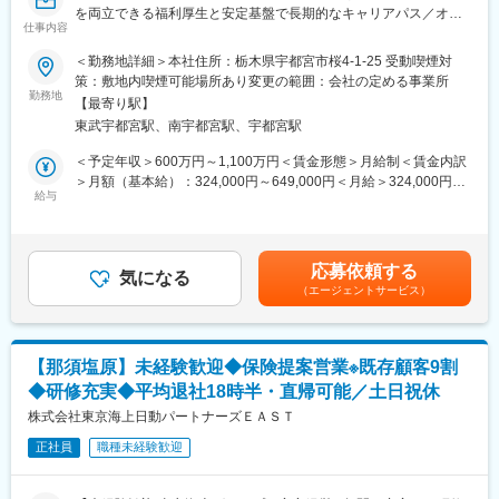
☆選べる転勤制度☆
を両立できる福利厚生と安定基盤で長期的なキャリアパス／オフ
・転居を伴う転勤有のFコース
仕事内容
ィスカジュアル勤務】
・自宅から通勤できる範囲のAコース
＜勤務地詳細＞本社住所：栃木県宇都宮市桜4-1-25 受動喫煙対
■業務内容
策：敷地内喫煙可能場所あり変更の範囲：会社の定める事業所
■デジタル化への取り組み
・法人コンサルティング部（本部）に所属し、法人のお客さまに
勤務地
近年は非対面チャネル（インターネットバンキング、足利銀行ア
【最寄り駅】
向けて中期経営計画や事業計画などの策定支援を担当いただきま
プリなど）の充実に力を入れており、利便性の高いサービスを提
東武宇都宮駅、南宇都宮駅、宇都宮駅
す。また、弊行ではコンサルティング業務の一環として地元のお
供しています。
客さまを支援し、地域経済を活性化することに注力しており、こ
＜予定年収＞600万円～1,100万円＜賃金形態＞月給制＜賃金内訳
2026年4月には新たな子会社「（株）ウィングITソリューション
れまで培ってきたご経験やスキル、ノウハウを十分に発揮してい
＞月額（基本給）：324,000円～649,000円＜月給＞324,000円～
ズ」を設立し、IT活用やDX推進によるお客さまの課題解決を通じ
ただき、中核人材としてご活躍いただくことを期待しておりま
給与
649,000円＜昇給有無＞有＜残業手当＞有＜給与補足＞■処遇につ
た地域社会の持続的成長をより一層サポートしていきます。
す。
いては経歴等により都度検討■賞与：年2回あり■昇給：昇格によ
■働き方
る■手当：子育て支援手当、保育手当、単身赴任手当、通勤費 他
安心して長期的に働くための福利厚生・制度が充実しているの
■配属部署
賃金はあくまでも目安の金額であり、選考を通じて上下する可能
で、育児・介護等、ライフスタイルに合った働き方を選択するこ
応募依頼する
・採用後は法人コンサルティング部クライアントサポート室に配
気になる
性があります。月給(月額)は固定手当を含めた表記です。
とが可能です。
（エージェントサービス）
属します。
・選べる転勤制度
・総合職採用のため異動可能性はございますが、専門職採用につ
・フレックスタイム制：スマートワーク運動（早帰りデー）
き原則本社勤務となります。
・連続休暇制度等、制度休暇あり（有給休暇利用促進）
・将来的には、希望や適正に合わせて様々な業務にチャレンジで
・育児休業取得実績 男女100％
【那須塩原】未経験歓迎◆保険提案営業※既存顧客9割
きます。
・出生サポート制度（育児短時間勤務、チャイルドケア勤務等）
◆研修充実◆平均退社18時半・直帰可能／土日祝休
・月の平均残業時間は全体で20H程度
■当行の魅力
株式会社東京海上日動パートナーズＥＡＳＴ
・女性のキャリア改革（育児時短勤務期間引き延ばしなど）
・2023年4月にこれまで本部内に分散されていた法人向けコンサ
・平均有給取得日数13.1日
正社員
職種未経験歓迎
ルティング機能を「法人コンサルティング部」に集約しました。
相談の窓口となる営業店と支援メニューのコーディネートを担う
本部が連携することで、お客さまのニーズの把握から課題整理、