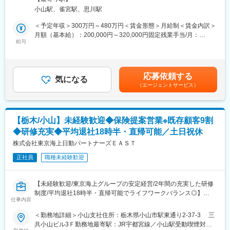
お客様のライフプランや保険に対する考え方を丁寧にヒアリング
フル本田宇都宮店住所：栃木県河内郡上三川町磯岡421番地1 ジョ
う、丁寧なサポートをご用意しています。業界未経験・営業未経
小山駅、雀宮駅、思川駅
し、内容を踏まえた最適なプランを提案する仕事です。
イフル本田宇都宮店 1F受動喫煙対策：屋内全面禁煙＜勤務地詳細
験の方も独り立ちに向けてしっかりとお手伝いさせていただきま
＜主な仕事の流れ＞
3＞パセオ宇都宮店住所：栃木県宇都宮市川向町1番地23 パセオ
＜予定年収＞300万円～480万円＜賃金形態＞月給制＜賃金内訳＞
すので安心して業務に臨んでいただけます。
(1) ご相談対応：ご予約のお客様をお迎えし、現状やお悩みを伺い
2F受動喫煙対策：屋内全面禁煙変更の範囲：会社の定める事業所
月額（基本給）：200,000円～320,000円固定残業手当/月：
ます。
給与
50,000円～80,000円（固定残業時間30時間0分/月）超過した時間
《入社後》
(2) ヒアリング：課題や将来像を整理し、ニーズを明確にします。
外労働の残業手当は追加支給＜月給＞250,000円～400,000円（一
1週間程度の導入研修に参加いただき、証券市場や資産運用につい
(3) プラン提案：幅広い選択肢の中から最適なプランをご提案。
律手当を含む）＜昇給有無＞有＜残業手当＞有＜給与補足＞※経
て学びます。
(4) ご契約・アフターフォロー：1組のお客様につき平均3回程度の
験・能力を考慮の上、当社規定により優遇致します。※試用期間は
営業職が初めての方に向け、基本的なビジネスマナー等も一緒に
応募依頼する
商談を通じてご納得いただいた上でご契約。その後も継続的にサ
気になる
3ヶ月有り：試用期間中の金額変動はありません＜年収例＞2年目
確認いたします。
（エージェントサービス）
ポートします。
／前職：不動産営業480万円（月給25万円＋インセンティブ180万
※必要な知識は、徐々に身に着けていただければ問題ないのでご安
円）4年目／前職：販売スタッフ624万円（月給27万円＋インセン
心ください。
■当社の営業の特徴：
ティブ300万円）賃金はあくまでも目安の金額であり、選考を通
Web上で保険相談をお申込みいただいたお客様や、イベント集客
じて上下する可能性があります。月給(月額)は固定手当を含めた表
《支店配属後》
【栃木/小山】未経験歓迎◆保険提案営業※既存顧客9割
から来店いただいたお客様等を担当するため、アポイント獲得に
記です。
入社後1年は社員1人に対して、年次の近い先輩社員1人が「コー
◆研修充実◆平均退社18時半・直帰可能／土日祝休
時間と労力を使うことなく、保険のコンサルティング提案に集中
チャー」として付きます。
いただける点が大きな特徴です。担当するのは『提案～ご契約』
株式会社東京海上日動パートナーズＥＡＳＴ
適宜本社でのフォロー研修の実施もあり、長きに渡りサポートさ
までのため、飛び込みやテレアポなどの新規見込客の獲得の業務
せていただきます。
正社員
職種未経験歓迎
は一切ありません。来店件数は1日2件程度で、既に保険の見直し
を検討されているお客様のため約2件に1件という高い確率での成
変更の範囲：会社の定める業務
約を誇ります。
【未経験歓迎/東京海上グループの安定経営/2年間の充実した研修
■充実の研修体制：
制度/平均退社18時半・直帰可能でライフワークバランス◎】
未経験の方も、経験者の方も、当社独自のプログラムでスキルア
仕事内容
■業務概要：
ップが可能です。入社後約1か月：オンラインを中心とした座学、
東京海上日動火災保険株式会社（損害保険業）に出向となり、損
＜勤務地詳細＞小山支社住所：栃木県小山市駅東通り2-37-3 三
ロープレ研修などを通じ営業の「型」をインプット
害保険・生命保険の営業職として下記の業務をご担当いただきま
共小山ビル3Ｆ勤務地最寄駅：JR宇都宮線／小山駅受動喫煙対
入社後～2か月弱：商品研修、店舗でのOJT、ロープレなどで実践