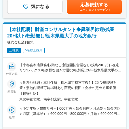
る可能性があります。月給(月額)は固定手当を含めた表記です。
応募依頼する
【相続ビジネスへの思い】
気になる
変更の範囲：会社の定める業務
（エージェントサービス）
過去の金融危機の際に同行を救ってくださった地域への貢献、ま
た顧客基盤を守りたいという想いのもと、同行では相続ビジネス
に重点を置いて取り組んでおります。
【本社配属】財産コンサルタント◆異業界歓迎/残業
■配属部署
20H以下/転勤無し/栃木県最大手の地方銀行
・コンサルティング営業部内、プライベートバンキング室へ配属
いたします。転勤がなく、本店勤務となります。
株式会社足利銀行
・営業部門を担う財産コンサルタントは現在14名体制であり、内
正社員
5名以上採用
2名が中途採用で入行した信託銀行経験者です。信託銀行や会計事
務所、コンサルティング会社等にて財産コンサルタント経験のあ
る方など、信託実務に関する知識を有し、即戦力となっていただ
【宇都宮本店勤務/転勤なし/新規開拓営業なし/残業20H以下/在宅
ける方を採用いたします。
可/フレックス可/多様な働き方選択可/創業126年栃木県最大手の地
仕事内容
方銀行】
☆選べる転勤制度☆
＜勤務地詳細＞本社住所：栃木県宇都宮市桜4-1-25 受動喫煙対
・転居を伴う転勤有のFコース
■業務内容
策：敷地内喫煙可能場所あり変更の範囲：会社の定める事業所
・自宅から通勤できる範囲のAコース
・財産コンサルタントとして信託関連業務の営業部門にて新規先
勤務地
（リモートワーク含む）
【最寄り駅】
へのアプローチ、提案や必要書類の収集、遺言書・協議書作成、
■働き方
東武宇都宮駅、南宇都宮駅、宇都宮駅
クロージングほか既契約先へのフォロー業務を担っていただきま
安心して長期的に働くための福利厚生・制度が充実しているの
す。
＜予定年収＞800万円～1,000万円＜賃金形態＞月給制＜賃金内訳
で、育児・介護等、ライフスタイルに合った働き方を選択するこ
・各支店からアポトスアップを受け同行が基本となりますので新
＞月額（基本給）：600,000円～800,000円＜月給＞600,000円～
とが可能です。
規開拓営業はありません。また、各支店への信託事業の研修講師
給与
800,000円＜昇給有無＞有＜残業手当＞有＜給与補足＞■処遇につ
・選べる転勤制度
も行ったりします。
いては経歴等により都度検討■賞与：年2回あり■昇給：考課制度
・フレックスタイム制：スマートワーク運動（早帰りデー）
・業務習熟度によっては案件チェック、組立、案文の指導等、若