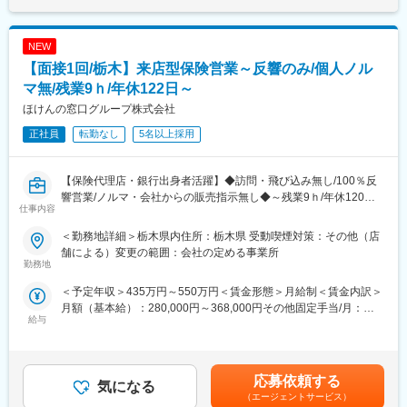
値データを提供
固定手当を含めた表記です。
例２：営業開拓や外注先の確保に課題のある企業には営業・外注
先ターゲットリストを提供
NEW
例３：後継者不足、社員教育に課題を抱えている企業には事業承
【面接1回/栃木】来店型保険営業～反響のみ/個人ノル
継支援サービスや教育ツール、研修などを提案
訪問から報告書作成、提案まで一貫して担当。論理的思考力と課
マ無/残業9ｈ/年休122日～
題解決力を発揮し、企業の成長を支援します。
ほけんの窓口グループ株式会社
■業務の魅力：
正社員
転勤なし
5名以上採用
・企業信用調査のデータは、金融機関の融資可否判断や企業間の
新規取引の際等に利用される重要なデータです。
・年間300社以上のビジネスモデルや経営者の考え方に触れ、金
【保険代理店・銀行出身者活躍】◆訪問・飛び込み無し/100％反
融・経営知識を実務で深められます。
響営業/ノルマ・会社からの販売指示無し◆～残業9ｈ/年休120日
・社長や会社役員から企業の課題、悩みを直接相談され、解決を
仕事内容
以上/時短勤務OK～
サポートし事業の成長を通して社会に貢献できる仕事です。
■働く環境：
＜勤務地詳細＞栃木県内住所：栃木県 受動喫煙対策：その他（店
■魅力情報
充実した研修制度とメンター制度を整備し、異業界出身者も安心
舗による）変更の範囲：会社の定める事業所
〇認知度抜群で新規営業の必要がありません
勤務地
してスタート可能。報告書入力システム改善など、働きやすさ向
多彩なメディア戦略により、営業電話や顧客宅訪問といったアプ
上にも取り組んでいます。
＜予定年収＞435万円～550万円＜賃金形態＞月給制＜賃金内訳＞
ローチ活動は不要。「このロゴ、CMで見たことがある」と立ち寄
■企業魅力：
月額（基本給）：280,000円～368,000円その他固定手当/月：
っていただく方のほか、予約来店も多く、余裕をもって準備でき
国内シェア60％超を誇る業界リーディングカンパニー。金融機関
給与
10,000円＜月給＞290,000円～378,000円＜昇給有無＞有＜残業手
ます。
や企業間取引で利用される信用調査データを提供し、経済活動を
当＞有＜給与補足＞※上記年収は、1ヶ月平均9時間の時間外手当
支える重要な役割を担っています。
を含みます（1分単位で支給）※賞与額は入社月によって変動しま
〇会社からの販売指示・個人ノルマはありません
す※年収はあくまで一例であり、経験・能力を考慮のうえ決定しま
お客さまにとって”優しい人間性”と”優れた能力”を持った「最優」
応募依頼する
変更の範囲：会社の定める業務
気になる
す■昇給：年1回（8月）■賞与：年2回（2月、8月）を含む賃金は
の存在を目指す私たち。会社・上司の指示で特定の保険商品を優
（エージェントサービス）
あくまでも目安の金額であり、選考を通じて上下する可能性があ