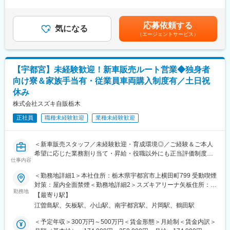
725.4万円8年目（主任AP）875.4万円※上記の年収例は本求人エリ
サポート体制：
・10：00保険専業代理店を訪問
ア勤務の場合の最速昇格モデルです。※2026年3月現在の規程に基
・配属先ではOJTにより日常的な実務相談やフォローを受けられ
来店型の代理店（保険ショップ）や訪問型の代理店（保険専業代
づく。記載の年収を保証するものではありません。賃金はあくま
る環境を整備
応募依頼する
理店）を訪問。商品説明や事務手続きのサポートを行います。
気になる
でも目安の金額であり、選考を通じて上下する可能性がありま
・インストラクターと呼ばれる教育・研修担当者による、特に営
（エージェントサービス）
・12：00ランチ（休憩）
す。月給(月額)は固定手当を含めた表記です。
業力のスキル取得の指導を受けられる環境も整備
・13：00税理士事務所を訪問
・営業活動は先輩社員や上司と同行しながらスタートします。1人
新規開拓のため、税理士事務所を訪問。社内の共有資料を活用
でいきなり任されることはありません
し、ご案内します。
・商談の方法やポイントを解説した各種研修動画等を見て、自分
【宇都宮】未経験歓迎！新車販売ルート営業◆独身者
・16：30帰社
のタイミングで自己学習することもできます
向け寮＆家族手当有・従業員車両購入制度有／土日祝
外出先で得た情報共有や事務処理を行います。
休み
・17:00退社
変更の範囲：当社がエリア基幹職（企画・法人営業コース）の業
■研修体制
株式会社スズキ自販栃木
務として規定する業務全般
入社直後は、ビジネスマナー、生命保険の基本、お客様応対技
正社員
職種未経験歓迎
業種未経験歓迎
術、コンサルティングスキルなど、生命保険に関する知識やノウ
ハウを身につけるための充実の研修制度をご用意しています。そ
の後2年間、育成担当マネージャーによるOJTを実施。
＜新車販売スタッフ／未経験歓迎・育成環境◎／ご経験＆ご本人
■働きやすい環境
希望に応じた業務割り当て・昇給・役職以外にも正当評価制度有
2024年版「女性が活躍する会社BEST100」【ワークライフバラン
仕事内容
／年休110日・長期休暇制度あり＞
ス度】部門で第1位を獲得。
年間総労働時間や有給休暇取得率、男女職員の育休取得率などが
＜勤務地詳細1＞本社住所：栃木県宇都宮市上横田町799 受動喫煙
■担当業務詳細：
評価されています。
対策：屋内全面禁煙＜勤務地詳細2＞スズキアリーナ矢板住所：栃
栃木県内のお取引先（個人経営の自動車販売店、整備工場など）
勤務地
※「日経WOMAN」6月号（2024年5月7日発売）誌上
木県矢板市東町1200－3 受動喫煙対策：その他（喫煙可能場所あ
【最寄り駅】
で、スズキ車の拡販を行う仕事に就いていただきます。
・当社は育児・介護・病気治療などに直面した場合でも、仕事と
り）＜勤務地詳細3＞スズキアリーナ小山南/U's小山住所：栃木県
江曽島駅、矢板駅、小山駅、南宇都宮駅、片岡駅、鶴田駅
・取引先の経営サポート（コンサルティング営業も含む）
両立しながらキャリアを形成していけるよう、”お互いを認め合う
小山市神鳥谷309－53 受動喫煙対策：その他（喫煙可能場所あ
・取引先との同行営業（エンドユーザー向けの商談に参加）
職場づくり”を目指しています。2013年度から継続している男性育
り）変更の範囲：会社の定める事業所
＜予定年収＞300万円～500万円＜賃金形態＞月給制＜賃金内訳＞
・販売店さんの展示場づくり