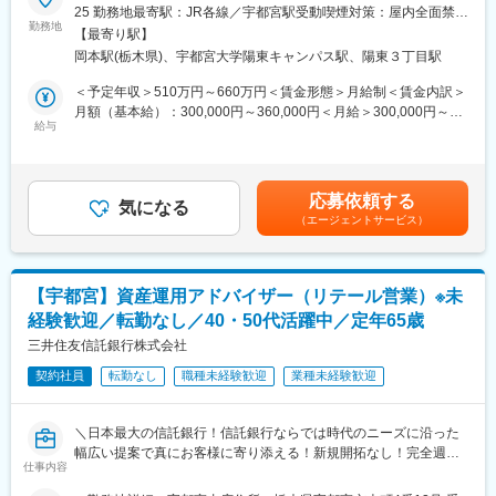
当社宇都宮支店の総合職として、栃木県内のJAや農業法人等に向
25 勤務地最寄駅：JR各線／宇都宮駅受動喫煙対策：屋内全面禁煙
方については入社後2年間は研修のため、親会社である東京海上日
けた事業推進・経営サポート、融資・債権管理業務、金融機関事
勤務地
変更の範囲：会社の定める事業所
動火災保険へ出向となります。保険商品の業界知識はもちろん、
【最寄り駅】
務等を担当します。各種企画の立案や実践支援を通じ、JAの経営
ビジネスマナーなどの営業を行う上での基礎的な知識についても
岡本駅(栃木県)、宇都宮大学陽東キャンパス駅、陽東３丁目駅
基盤強化や農業者の資産形成を後押しし、地域産業の持続的発展
しっかりとフォローさせていただきます。さらに、営業同行を含
に寄与する役割です。
＜予定年収＞510万円～660万円＜賃金形態＞月給制＜賃金内訳＞
めたOJTにて1人前になるまでのプロセスも丁寧にフォローさせて
月額（基本給）：300,000円～360,000円＜月給＞300,000円～
いただくため、未経験の方でも安心してご入社いただいておりま
■業務詳細
給与
360,000円＜昇給有無＞有＜残業手当＞有＜給与補足＞■年収は前
す。
入庫当初は主に下記の業務を担当します。
職・スキル・経験等を考慮の上決定されます■残業手当・通勤費・
※2年間の研修期間を経て、多くの中途入社者が全国トップレベル
（1）JAバンク金融事業の営業活動支援：融資・資産形成（貯
住宅手当支給等については、対象者には別途支給されます■昇給：
の活躍をしています！
金・投資信託等）増強に向けた商品企画や現場実践のサポート、
年1回（8月）■賞与：年2回（6月、12月）賃金はあくまでも目安
応募依頼する
経営サポート（各種提案・指導）に携わります。金融商品の直接
気になる
の金額であり、選考を通じて上下する可能性があります。月給(月
変更の範囲：本文参照
（エージェントサービス）
販売はなく、企画・立案が中心です。
額)は固定手当を含めた表記です。
（2）JA経営に関するリスク管理・モニタリング、一般事務・庶
務業務等：JA経営を側面から支える各種管理・調整業務を担当し
ます。
【宇都宮】資産運用アドバイザー（リテール営業）※未
（3）農業法人等への貸付業務・債権管理、日本政策金融公庫等受
経験歓迎／転勤なし／40・50代活躍中／定年65歳
託業務：貸付や債権管理を行い、地域農業の発展を資金面から支
えます。
三井住友信託銀行株式会社
ご経験に応じ、JAによる資産形成推進事業に関する企画や研修、
契約社員
転勤なし
職種未経験歓迎
業種未経験歓迎
営業サポートなど幅広い業務にも携わっていただきます。
■扱うサービス
＼日本最大の信託銀行！信託銀行ならでは時代のニーズに沿った
JAバンクをはじめとした金融商品・サービスの企画、資産形成支
幅広い提案で真にお客様に寄り添える！新規開拓なし！完全週休
援、農業法人向け融資関連業務。
仕事内容
二日制(土日祝)／
●無期雇用への転換率は殆ど100％・長期的に働ける環境