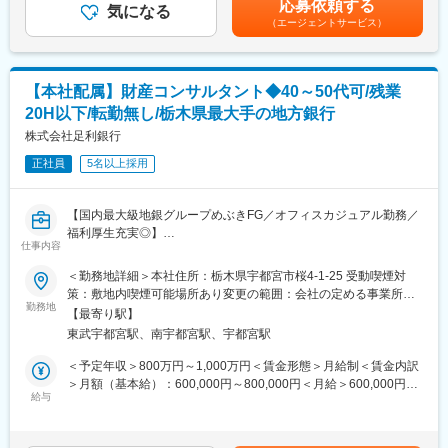
応募依頼する
（3）ご契約・ご契約内容確認
グに寄与することができるやりがいのある仕事です。
気になる
性があります。月給(月額)は固定手当を含めた表記です。
保険証券の到着確認、保険証券の見方のご案内、ご契約内容の再
（エージェントサービス）
確認といったご案内も一貫して担当。加入したら終わりではな
・当行はめぶきFGを背景とした広域情報ネットワークを強みに持
く、お客さまやそのご家族・知人と長い関係性を築ける仕事で
つ銀行です。北関東広域に安定した顧客基盤を築き、地方銀行の
す。
なかでも高い収益力を有しているため、将来的に安心して働いて
【本社配属】財産コンサルタント◆40～50代可/残業
いただける職場です。
20H以下/転勤無し/栃木県最大手の地方銀行
■チーム組織構成
「ほけんの窓口」は、少ない店舗でも4名、多い店舗では10名以
■栃木県の魅力
株式会社足利銀行
上のスタッフが在籍。ご来店の空き時間を使って事例共有やロー
東京から電車や自動車で約1時間。都内からのアクセスがよく、豊
正社員
5名以上採用
ルプレイングを行うなど、常に社員のスキルアップに取り組んで
かな自然と肥沃な土壌、穏やかな気候に恵まれた栃木県は、これ
います。未経験入社が多いため、質問のしやすい雰囲気です。
らの素晴らしい条件を生かし、地域の人々の英知と高度な技術に
よって発展を遂げてきました。 未来へ向けて農業、工業、観光、
【国内最大級地銀グループめぶきFG／オフィスカジュアル勤務／
変更の範囲：会社の定める業務
都市・インフラ整備など、各産業をいっそう拡充させ、ますます
福利厚生充実◎】
元気で、住みやすい「とちぎ」となるために、地域金融機関であ
仕事内容
る足利銀行が、マーケットで果たす役割は非常に重要です。
■業務内容
＜勤務地詳細＞本社住所：栃木県宇都宮市桜4-1-25 受動喫煙対
・財産コンサルタントとして信託関連業務の営業部門にて新規先
策：敷地内喫煙可能場所あり変更の範囲：会社の定める事業所
■働きやすい職場作り
へのアプローチ、提案や必要書類の収集、遺言書・協議書作成、
勤務地
（リモートワーク含む）
足利銀行では、行員一人ひとりが持っているポテンシャルを日々
【最寄り駅】
クロージングほか既契約先へのフォロー業務を担っていただきま
の業務の中で発揮し、仕事のやりがいと喜びを得られるように、
東武宇都宮駅、南宇都宮駅、宇都宮駅
す。
働きやすい職場の環境づくりに力を注いでいます。
・各支店からアポトスアップを受け同行が基本となりますので新
＜予定年収＞800万円～1,000万円＜賃金形態＞月給制＜賃金内訳
・行員の育児休暇取得率：男女ともに100%
規開拓営業はありません。また、各支店への信託事業の研修講師
＞月額（基本給）：600,000円～800,000円＜月給＞600,000円～
・12日間制度休暇：年間12日の制度休暇で全員休暇取得義務
も行ったりします。
給与
800,000円＜昇給有無＞有＜残業手当＞有＜給与補足＞■処遇につ
・フレックスタイム：コアタイムは２パターンから選べ始業と終
・業務習熟度によっては案件チェック、組立、案文の指導等、若
いては経歴等により都度検討■賞与：年2回あり■昇給：考課制度
業時刻を各自が設定します。
手育成を担っていただくポジションも想定しております。
による賃金はあくまでも目安の金額であり、選考を通じて上下す
・ノー残業デー：水曜日は17時30分退行厳守