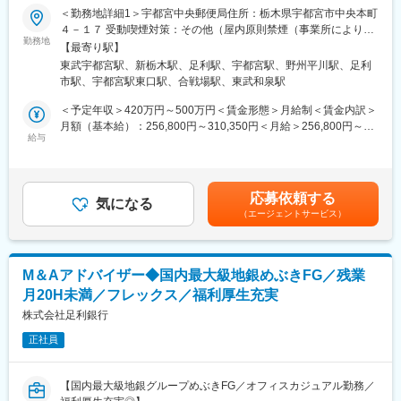
変更の範囲：会社の定める業務
＜勤務地詳細1＞宇都宮中央郵便局住所：栃木県宇都宮市中央本町
■働き方
★未経験でも長期的にご活躍！
４－１７ 受動喫煙対策：その他（屋内原則禁煙（事業所により喫
・大手企業らしく育休・時短など女性の働く環境が制度として確
（1）約3か月の集合研修で同期とスタート★子育てなどで参加が
勤務地
煙スペースあり））＜勤務地詳細2＞栃木郵便局住所：栃木県栃木
立◎有期雇用契約期間中も勿論制度を活用できます。
【最寄り駅】
難しい方はリモートプログラムあり
市平柳町１－２０－１ 受動喫煙対策：その他（屋内原則禁煙（事
・有休を取得するのが当たり前という風土が根付いているのはも
東武宇都宮駅、新栃木駅、足利駅、宇都宮駅、野州平川駅、足利
└配属後も班体制で、教育トレーナーや先輩が日常的にフォロー
業所により喫煙スペースあり））＜勤務地詳細3＞足利郵便局住
ちろん、休みに対するフォローが手厚いことも魅力の一つ。家庭
市駅、宇都宮駅東口駅、合戦場駅、東武和泉駅
（2）営業・保険未経験で入社した社員が多数活躍中
所：栃木県足利市元学町８２２－１ 受動喫煙対策：その他（屋内
の事情で急に休みを取らなくてはいけないといった状況の時も、
└販売接客、事務、技術職、介護職など未経験スタートの社員が
原則禁煙（事業所により喫煙スペースあり））変更の範囲：他栃
＜予定年収＞420万円～500万円＜賃金形態＞月給制＜賃金内訳＞
上司に相談しながら仕事を進められます。
多く定着・活躍中
木県内10カ所の郵便局
月額（基本給）：256,800円～310,350円＜月給＞256,800円～
（3）日本郵政Gならではの安心できる評価制度
給与
310,350円＜昇給有無＞有＜残業手当＞有＜給与補足＞上記年
■雇用形態
└フルコミッション（完全歩合制）ではなく、安定した基本給制
収・月収の他、諸手当 （残業手当・住居手当・扶養手当・営業手
・入社後6ヶ月間を試用期間後、有期雇用契約(期間：1年間)とな
度。加えて成果に応じた報酬
当など）の支給もございます。※上記に加えて、通勤手当、扶養手
り、1年毎の契約更新(※契約更新基準有)となります。
└ノルマはなく上長と相談しながら目標設定。売上だけでなく、
当、都市部に勤務する社員に対する勤務地手当等を支給■詳細は社
・5年を超えて更新した場合は、希望を頂ければ無期雇用契約への
応募依頼する
お客様対応の質やアフターフォローなども含めて総合的に評価
気になる
内規程に基づき決定します。■昇給：年1回／賞与：年2回賃金は
転換となります。基本的には無期雇用への転換を前提とした制度
（エージェントサービス）
あくまでも目安の金額であり、選考を通じて上下する可能性があ
となり、入社後の無期雇用への転換率は殆ど100％。勤怠や勤務
■業務概要：
ります。月給(月額)は固定手当を含めた表記です。
態度に大きな問題が無ければ基本的には更新となります。業績の
担当エリア内のお客さまへアフターフォローや保険商品のご提案
達成率などが更新に影響することはございませんのでご安心くだ
をお任せいたします。
さい。
M＆Aアドバイザー◆国内最大級地銀めぶきFG／残業
教育、結婚、出産、老後など日々の暮らしの中で生じるお悩みに
月20H未満／フレックス／福利厚生充実
対し、郵便局と一体となった地域密着のサービスを活かしなが
変更の範囲：無
ら、一人ひとりに寄り添ったご案内・ご相談対応を行います。
株式会社足利銀行
正社員
例）1日の流れ：
8:30始業／9:00訪問準備～訪問※契約内容のご説明等など
12:00昼食／13:00訪問
【国内最大級地銀グループめぶきFG／オフィスカジュアル勤務／
16:00帰社（翌日以降の訪問準備・事務作業）／17:15退社