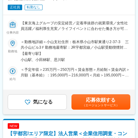
正社員
転勤なし
【東京海上グループの安定経営／定着率抜群の就業環境／女性社
員活躍／福利厚生充実／ライフイベントに合わせた働き方が可
仕事内容
能】
＜勤務地詳細＞小山支社住所：栃木県小山市駅東通り2-37-3 三
■業務概要：
共小山ビル3Ｆ勤務地最寄駅：JR宇都宮線／小山駅受動喫煙対
当社の営業事務職として下記の業務をご担当いただきます。
勤務地
策：屋内全面禁煙
【最寄り駅】
・資料作成等の営業支援業務
小山駅、小田林駅、思川駅
・お客様への資料の郵送業務
・電話での保険契約の問い合わせ対応
＜予定年収＞235万円～250万円＜賃金形態＞月給制＜賃金内訳＞
【変更の範囲：なし】
月額（基本給）：195,000円～216,000円＜月給＞195,000円～
給与
216,000円＜昇給有無＞有＜残業手当＞有＜給与補足＞予定年収
■研修制度：
はあくまでも目安の金額であり、選考を通じて上下する可能性が
各自のご経験を踏まえて研修プログラムを実施頂きます。個人能
あります。賃金はあくまでも目安の金額であり、選考を通じて上
力に見合った研修が実施されるため、業界や商品についての理解
下する可能性があります。月給(月額)は固定手当を含めた表記で
応募依頼する
等もしっかりと深められた状態で業務を行うことが可能です。
気になる
す。
（エージェントサービス）
■働き方：
自身のライフイベントやご家庭の事情を配慮した働き方が可能で
す。希望休を提出することも出来ますので、お子さまの行事での
NEW
休みを取得したり、ライフイベントに沿ったシフトを組むことが
【宇都宮/エリア限定】法人営業＜企業信用調査・コン
出来たりと、長く働ける環境が整っております。