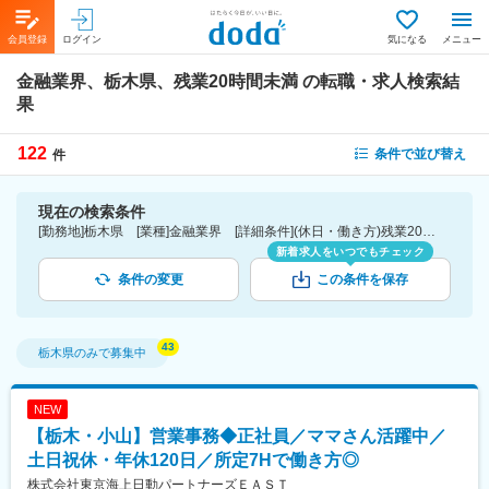
会員登録
ログイン
気になる
メニュー
金融業界、栃木県、残業20時間未満
の転職・求人検索結
果
122
条件で並び替え
件
現在の検索条件
[勤務地]栃木県 [業種]金融業界 [詳細条件](休日・働き方)残業20時間未満
新着求人をいつでもチェック
条件の変更
この条件を保存
栃木県
のみで募集中
NEW
【栃木・小山】営業事務◆正社員／ママさん活躍中／
土日祝休・年休120日／所定7Hで働き方◎
株式会社東京海上日動パートナーズＥＡＳＴ