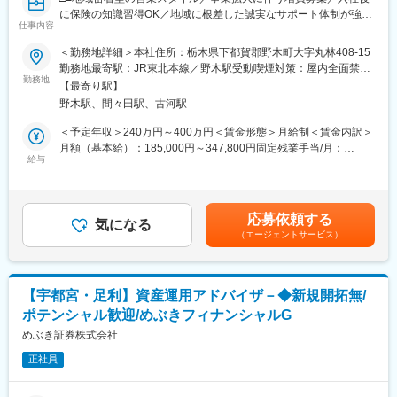
ことができます。
に保険の知識習得OK／地域に根差した誠実なサポート体制が強み
＜「あなたで良かった」と言われるやりがい＞
仕事内容
の保険代理店／基本土日祝休■□
事故やトラブルの際、一番にお客様を支えるのが当社の役割で
＜勤務地詳細＞本社住所：栃木県下都賀郡野木町大字丸林408-15
す。
■業務内容
勤務地最寄駅：JR東北本線／野木駅受動喫煙対策：屋内全面禁煙
誠実な対応が深い感謝に繋がる、意義のある仕事です。
お客様の生活や事業に潜むリスクに備えるため、保険を通じて安
勤務地
変更の範囲：無
【最寄り駅】
心を提供するお仕事です。
変更の範囲：会社の定める業務
野木駅、間々田駅、古河駅
既存のお客様へのフォローやご紹介が中心となるため、未経験の
方でも始めやすく、長期的な信頼関係を築いていくことが重要と
＜予定年収＞240万円～400万円＜賃金形態＞月給制＜賃金内訳＞
なります。
月額（基本給）：185,000円～347,800円固定残業手当/月：
・生命保険・損害保険のご提案
給与
15,000円～27,200円（固定残業時間10時間0分/月）超過した時間
・契約手続き、更新案内などの事務対応
外労働の残業手当は追加支給＜月給＞200,000円～375,000円（一
・ご契約後のアフターフォロー（見直し・相談対応）
律手当を含む）＜昇給有無＞有＜残業手当＞有＜給与補足＞■昇
・資産形成やリスク対策に関するコンサルティング
給：年1回（評価制度に基づき実施）■モデル年収：・入社1年
応募依頼する
気になる
目：年収252万円／月給21万円・入社5年目：年収288万円／月給
（エージェントサービス）
■業務の特徴
24万円賃金はあくまでも目安の金額であり、選考を通じて上下す
・新規／既存：5：5
る可能性があります。月給(月額)は固定手当を含めた表記です。
※新規は紹介・電話・訪問などを自身で企画して実施いたします
・顧客：個人8割／法人2割（法人は既存中心）
【宇都宮・足利】資産運用アドバイザ－◆新規開拓無/
・担当顧客数：50～100名（入社1～3年目目安）
ポテンシャル歓迎/めぶきフィナンシャルG
・営業エリア：車で1時間圏内
・直行直帰：状況に応じて可能（事前申請制）
めぶき証券株式会社
・社用車貸与
正社員
■研修制度