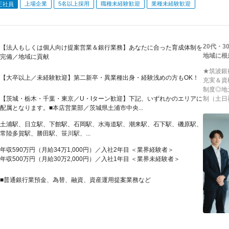
上場企業
5名以上採用
職種未経験歓迎
業種未経験歓迎
正社員
20代・
【法人もしくは個人向け提案営業＆銀行業務】あなたに合った育成体制を
地域に根
完備／地域に貢献
★筑波銀
【大卒以上／未経験歓迎】第二新卒・異業種出身・経験浅めの方もOK！
充実＆資
制度◎地
【茨城・栃木・千葉・東京／U・Iターン歓迎】下記、いずれかのエリアに
制（土日
配属となります。■本店営業部／茨城県土浦市中央...
土浦駅、日立駅、下館駅、石岡駅、水海道駅、潮来駅、石下駅、磯原駅、
常陸多賀駅、勝田駅、笹川駅、...
年収590万円（月給34万1,000円）／入社2年目 ＜業界経験者＞
年収500万円（月給30万2,000円）／入社1年目 ＜業界未経験者＞
■普通銀行業預金、為替、融資、資産運用提案業務など