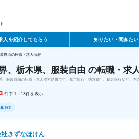
中
求人を紹介してもらう
知りたい・聞きたい
ントサービス
転職ノウハウ
装自由の転職・求人情報
界、栃木県、服装自由 の転職・求
サービス
データで見る転職
県、服装自由の転職・求人検索結果です。都市銀行、地方銀行、信託銀行など、左
ーエージェントサービス
コラム・インタビュー
3
件中
1～13
件
を表示
転職Q&A
(
3
)
募集中
会社きずなほけん