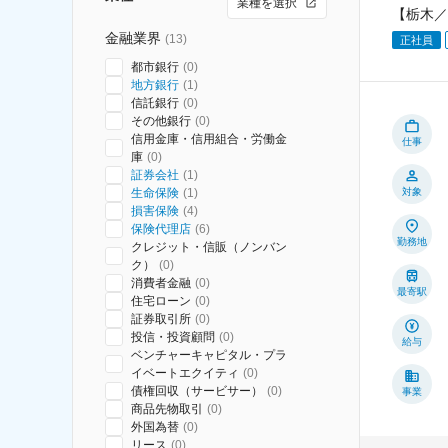
業種を選択
【栃木／
金融業界
(
13
)
正社員
都市銀行
(
0
)
地方銀行
(
1
)
信託銀行
(
0
)
その他銀行
(
0
)
信用金庫・信用組合・労働金
仕事
庫
(
0
)
証券会社
(
1
)
生命保険
(
1
)
対象
損害保険
(
4
)
保険代理店
(
6
)
勤務地
クレジット・信販（ノンバン
ク）
(
0
)
消費者金融
(
0
)
最寄駅
住宅ローン
(
0
)
証券取引所
(
0
)
投信・投資顧問
(
0
)
給与
ベンチャーキャピタル・プラ
イベートエクイティ
(
0
)
債権回収（サービサー）
(
0
)
事業
商品先物取引
(
0
)
外国為替
(
0
)
リース
(
0
)