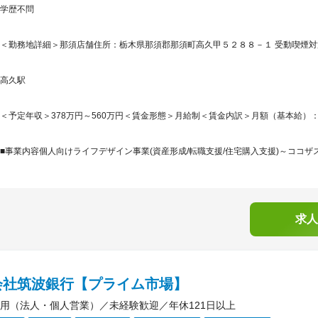
学歴不問
＜勤務地詳細＞那須店舗住所：栃木県那須郡那須町高久甲５２８８－１ 受動喫煙対策
高久駅
＜予定年収＞378万円～560万円＜賃金形態＞月給制＜賃金内訳＞月額（基本給）：200,8
■事業内容個人向けライフデザイン事業(資産形成/転職支援/住宅購入支援)～ココザス
求人
会社筑波銀行【プライム市場】
用（法人・個人営業）／未経験歓迎／年休121日以上