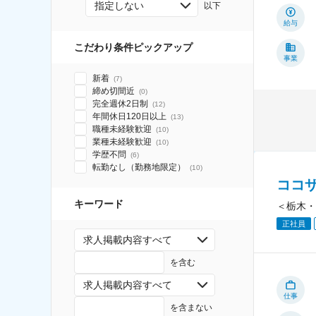
指定しない
以下
給与
こだわり条件ピックアップ
事業
新着
(
7
)
締め切間近
(
0
)
完全週休2日制
(
12
)
年間休日120日以上
(
13
)
職種未経験歓迎
(
10
)
業種未経験歓迎
(
10
)
学歴不問
(
6
)
転勤なし（勤務地限定）
(
10
)
ココ
キーワード
＜栃木・
正社員
求人掲載内容すべて
を含む
求人掲載内容すべて
仕事
を含まない