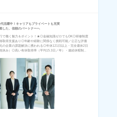
30代活躍中！キャリアもプライベートも充実
差した、信頼のパートナーへ
行で働く魅力＆ポイント！★◎金融知識ゼロでもOK◎研修制度
格取得支援あり◎年齢や経験に関係なく挑戦可能／公正な評価
元の企業の課題解決に携われる◎年休121日以上・完全週休2日
祝休み）◎高い有休取得率（平均15.3日／年）・連続休暇制...