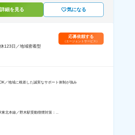
詳細を見る
気になる
応募依頼する
（エージェントサービス）
123日／地域密着型
OK／地域に根差した誠実なサポート体制が強み
R東北本線／野木駅受動喫煙対策：...