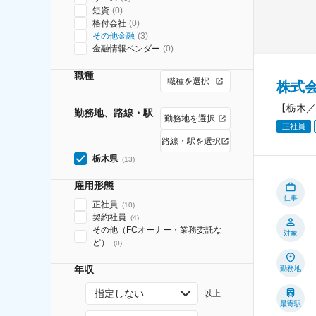
短資
(
0
)
格付会社
(
0
)
その他金融
(
3
)
金融情報ベンダー
(
0
)
職種
職種を選択
株式
【栃木／
勤務地、路線・駅
勤務地を選択
正社員
路線・駅を選択
栃木県
(
13
)
雇用形態
仕事
正社員
(
10
)
契約社員
(
4
)
その他（FCオーナー・業務委託な
対象
ど）
(
0
)
年収
勤務地
指定しない
以上
最寄駅