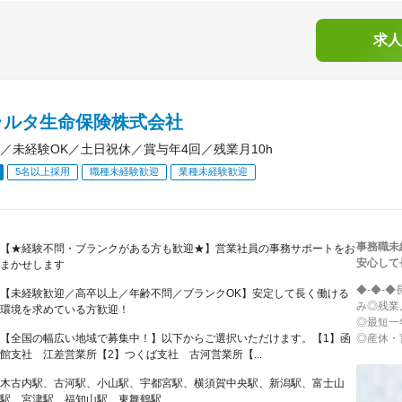
求人
ラルタ生命保険株式会社
／未経験OK／土日祝休／賞与年4回／残業月10h
5名以上採用
職種未経験歓迎
業種未経験歓迎
事務職未
【★経験不問・ブランクがある方も歓迎★】営業社員の事務サポートをお
安心して
まかせします
◆-◆-
【未経験歓迎／高卒以上／年齢不問／ブランクOK】安定して長く働ける
み◎残業
環境を求めている方歓迎！
◎最短一
【全国の幅広い地域で募集中！】以下からご選択いただけます。【1】函
◎産休・
館支社 江差営業所【2】つくば支社 古河営業所【...
木古内駅、古河駅、小山駅、宇都宮駅、横須賀中央駅、新潟駅、富士山
駅、宮津駅、福知山駅、東舞鶴駅...