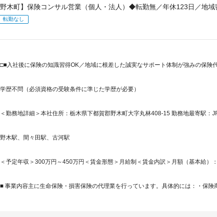
野木町】保険コンサル営業（個人・法人）◆転勤無／年休123日／地域
転勤なし
□■入社後に保険の知識習得OK／地域に根差した誠実なサポート体制が強みの保険代理
学歴不問（必須資格の受験条件に準じた学歴が必要）
＜勤務地詳細＞本社住所：栃木県下都賀郡野木町大字丸林408-15 勤務地最寄駅：J
野木駅、間々田駅、古河駅
＜予定年収＞300万円～450万円＜賃金形態＞月給制＜賃金内訳＞月額（基本給）：200,0
■ 事業内容主に生命保険・損害保険の代理業を行っています。具体的には：・保険商