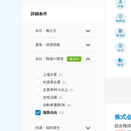
対象
詳細条件
勤務地
休日・働き方
最寄駅
募集・採用情報
給与
会社・職場の環境
選択中
事業
上場企業
(
2
)
外資系企業
(
1
)
定着率95％以上
(
1
)
女性活躍
(
8
)
自動車通勤OK
(
4
)
服装自由
(
13
)
株式
総合職採
待遇・福利厚生