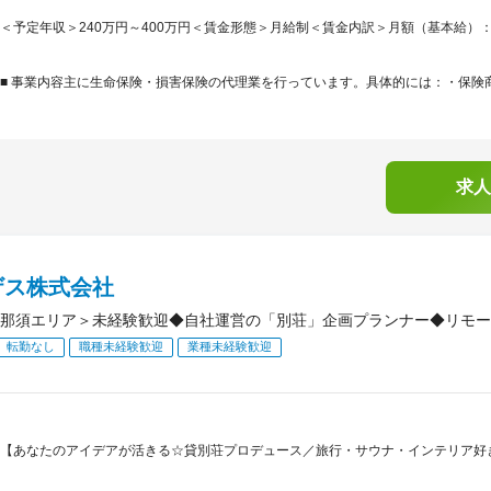
＜予定年収＞240万円～400万円＜賃金形態＞月給制＜賃金内訳＞月額（基本給）：185,0
■ 事業内容主に生命保険・損害保険の代理業を行っています。具体的には：・保険商
求人
ザス株式会社
那須エリア＞未経験歓迎◆自社運営の「別荘」企画プランナー◆リモー
転勤なし
職種未経験歓迎
業種未経験歓迎
【あなたのアイデアが活きる☆貸別荘プロデュース／旅行・サウナ・インテリア好