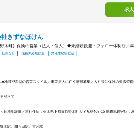
求人
会社きずなほけん
野木町】保険の営業（法人・個人）◆未経験歓迎・フォロー体制◎／年休
転勤なし
職種未経験歓迎
業種未経験歓迎
□■地域密着型の営業スタイル／事業拡大に伴う増員募集／入社後に保険の知識習得
学歴不問
＜勤務地詳細＞本社住所：栃木県下都賀郡野木町大字丸林408-15 勤務地最寄駅：J
野木駅、間々田駅、古河駅