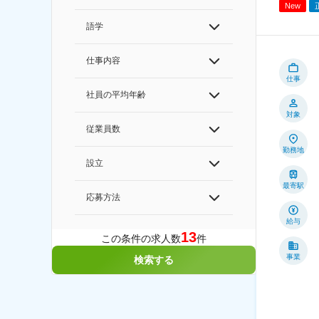
New
語学
仕事内容
仕事
社員の平均年齢
対象
従業員数
勤務地
設立
最寄駅
応募方法
給与
13
この条件の求人数
件
事業
検索する