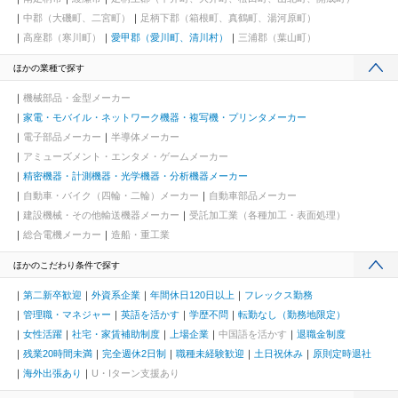
中郡（大磯町、二宮町）
足柄下郡（箱根町、真鶴町、湯河原町）
高座郡（寒川町）
愛甲郡（愛川町、清川村）
三浦郡（葉山町）
ほかの業種で探す
機械部品・金型メーカー
家電・モバイル・ネットワーク機器・複写機・プリンタメーカー
電子部品メーカー
半導体メーカー
アミューズメント・エンタメ・ゲームメーカー
精密機器・計測機器・光学機器・分析機器メーカー
自動車・バイク（四輪・二輪）メーカー
自動車部品メーカー
建設機械・その他輸送機器メーカー
受託加工業（各種加工・表面処理）
総合電機メーカー
造船・重工業
ほかのこだわり条件で探す
第二新卒歓迎
外資系企業
年間休日120日以上
フレックス勤務
管理職・マネジャー
英語を活かす
学歴不問
転勤なし（勤務地限定）
女性活躍
社宅・家賃補助制度
上場企業
中国語を活かす
退職金制度
残業20時間未満
完全週休2日制
職種未経験歓迎
土日祝休み
原則定時退社
海外出張あり
U・Iターン支援あり