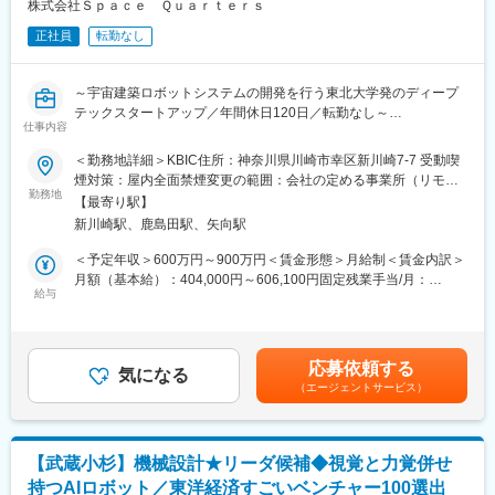
株式会社Ｓｐａｃｅ Ｑｕａｒｔｅｒｓ
変更の範囲：会社の定める業務
正社員
転勤なし
～宇宙建築ロボットシステムの開発を行う東北大学発のディープ
テックスタートアップ／年間休日120日／転勤なし～
仕事内容
■業務概要：
＜勤務地詳細＞KBIC住所：神奈川県川崎市幸区新川崎7-7 受動喫
当社の事業開発責任者として、大型通信衛星、月面向けプロダク
煙対策：屋内全面禁煙変更の範囲：会社の定める事業所（リモー
ト、ステーションモジュール利用等のいずれかの事業開発リーダ
勤務地
トワーク含む）
【最寄り駅】
ーを担っていただきます。
新川崎駅、鹿島田駅、矢向駅
■業務詳細：
＜予定年収＞600万円～900万円＜賃金形態＞月給制＜賃金内訳＞
◇経営陣や各部門と連携しながら、以下のようなテーマに取り組
月額（基本給）：404,000円～606,100円固定残業手当/月：
んでいただきます。
給与
96,000円～143,900円（固定残業時間30時間0分/月）超過した時
・大型通信衛星、月面向けプロダクト、ステーションモジュール
間外労働の残業手当は追加支給＜月給＞500,000円～750,000円
利用等いずれかの事業開発のリード
（一律手当を含む）＜昇給有無＞有＜残業手当＞有賃金はあくま
・事業戦略の策定から実行までの一貫した推進
でも目安の金額であり、選考を通じて上下する可能性がありま
応募依頼する
・顧客候補先との仕様すり合わせ・提案活動
気になる
す。月給(月額)は固定手当を含めた表記です。
（エージェントサービス）
・政府会合や学会等での主体的な発信
・助成金提案書の作成
■歓迎条件：
【武蔵小杉】機械設計★リーダ候補◆視覚と力覚併せ
・経営コンサルティング、総合商社、プラントエンジニアリング
持つAIロボット／東洋経済すごいベンチャー100選出
等での事業推進の経験