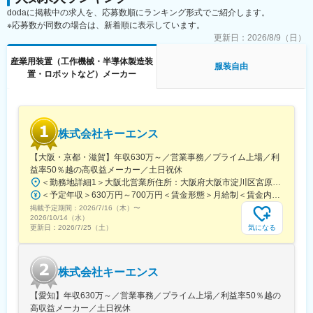
・FW制御仕様書作成
dodaに掲載中の求人を、応募数順にランキング形式でご紹介します。
・オシロやロジアナ等測定器を使用しての実機評価、評価報告
※応募数が同数の場合は、新着順に表示しています。
書作成
・現行モデルを理解頂き、将来のモデルチェンジ・新製品に対
更新日：
2026/8/9（日）
してのアイデアも積極的に出して頂き、製品仕様策定にも参画頂
産業用装置（工作機械・半導体製造装
きます
服装自由
置・ロボットなど）メーカー
・量産モデルをカスタマイズした特注モデルにも対応して頂き
ます
・少数精鋭職場なので、社内権威としてご自身の腕を十分に振
るって頂きたいと考えております
株式会社キーエンス
■組織構成：
【大阪・京都・滋賀】年収630万～／営業事務／プライム上場／利
ハード設計・ソフト担当も含め7名体制で、30代6名、50代1名で
益率50％越の高収益メーカー／土日祝休
構成されています。
＜勤務地詳細1＞大阪北営業所住所：大阪府大阪市淀川区宮原3-5-36 新大阪トラストタワー勤務地最寄駅：新大阪駅受動喫煙対策：敷地内喫煙可能場所あり＜勤務地詳細2＞京都営業所住所：京都府京都市下京区四条通室町東入函谷鉾町101 アーバンネット四条烏丸ビル受動喫煙対策：屋内全面禁煙＜勤務地詳細3＞滋賀営業所住所：滋賀県大津市中央2-2-6 受動喫煙対策：屋内全面禁煙変更の範囲：会社の定める事業所
＜予定年収＞630万円～700万円＜賃金形態＞月給制＜賃金内訳＞月額（基本給）：279,000円～281,000円＜月給＞279,000円～281,000円＜昇給有無＞有＜残業手当＞有＜給与補足＞上記は入社初年度の想定年収です。※月給の金額とは別で、残業代、業績賞与支給有り※賞与：年4回、昇給：年1～2回※経験・能力等を考慮の上、同社規定により待遇を決定します※年収は会社業績によって変動することがあります賃金はあくまでも目安の金額であり、選考を通じて上下する可能性があります。月給(月額)は固定手当を含めた表記です。
■教育環境：
掲載予定期間：
2026/7/16（木）
〜
入社後まずは当社の製品を理解頂き、その後簡単な案件からアサ
2026/10/14（水）
インをしていきます。新卒の配属実績もありベテラン社員も多い
気になる
更新日：
2026/7/25（土）
ため、経験の少ない方でも安心の環境です。
■社風：
株式会社キーエンス
ベテラン、新入社員を問わず、仕事に関する意見を自由に発言で
きる社風です。また、ものづくりを追求する為にはストレスの軽
【愛知】年収630万～／営業事務／プライム上場／利益率50％越の
減が重要と考えております。
高収益メーカー／土日祝休