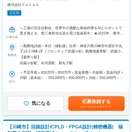
・エンタープライズ向け営業提案経験
株式会社ＣｏＬａｂ
・当社ロボットシステムのエンジニアリング観点での理解ができ
正社員
ること（一定の物理理解が可能）
・理系のバックグラウンドがあること
・海外大学の修了や留学経験
＼工場の完全自動化・世界中の過酷な単純作業をAIとロボットで
・ビジネスの海外駐在経験
置き換える、第三者割当出資を受け急成長中。★2025年、東洋経
仕事内容
済すごいベンチャー100に選出／
■当社について：
＜勤務地詳細＞本社（移転後）住所：神奈川県川崎市中原区中丸
当社は、「宇宙建築技術を確立し、人類の宇宙開発を加速させ
当社では、急増するロボティクス関連の開発案件に対応するた
子13-2 N棟-2F（フロンティア武蔵小杉）勤務地最寄駅：武蔵小杉
る」ことをミッションに掲げ、独自開発した電子ビーム溶接機と
め、ロボットハンドおよび周辺設備のメカ設計エンジニアを募集
勤務地
駅受動喫煙対策：屋内全面禁煙変更の範囲：会社の定める事業所
それを搭載したロボットシステムを組み合わせた宇宙建築ロボッ
【最寄り駅】
しています。PMやプロジェクトエンジニアと連携し、顧客課題の
トシステムの開発を行っている東北大学発のディープテックスタ
武蔵小杉駅、向河原駅、新丸子駅
抽出からロボットハンド・装置設計、提案資料用3Dモデル作図ま
ートアップです。
で、上流～下流工程を一貫して担当いただくポジションです。
＜予定年収＞650万円～950万円＜賃金形態＞月給制＜賃金内訳＞
従来の「地上で組み立てたものをロケットで運ぶ」のではなく、
月額（基本給）：350,000円～400,000円＜月給＞350,000円～
「宇宙空間で組み立てる」という革新的なアプローチで、人類が
■株式会社CoLabとは？
給与
400,000円＜昇給有無＞有＜残業手当＞有＜給与補足＞■賞与：年
宇宙を生活圏とする世界の実現を目指しています。
AIとロボット技術による自律制御ロボットを開発し、組立工程の
2回（1月、7月）※4.5～7か月分■昇給：年1回 ■評価制度：年4回
自動化を通じて製造業の労働力不足や過酷作業の軽減に貢献する
賃金はあくまでも目安の金額であり、選考を通じて上下する可能
変更の範囲：会社の定める業務
スタートアップです。独自技術による高精度作業を強みとし、完
性があります。月給(月額)は固定手当を含めた表記です。
応募依頼する
全自動化を見据えた開発力で競合優位性を確立し、人が創造的業
気になる
（エージェントサービス）
務に集中できる環境づくりを推進しています。
■主な業務内容
・ロボットハンドの設計・製図、形状検討、3Dプリンタ試作、提
【川崎市】回路設計/CPLD・FPGA設計(精密機器) 福
案用3Dモデル作成