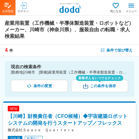
会員登録
ログイン
気になる
メニュー
産業用装置（工作機械・半導体製造装置・ロボットなど）
メーカー、川崎市（神奈川県）、服装自由
の転職・求人
検索結果
4
条件で並び替え
件
現在の検索条件
[勤務地]川崎市 [業種]産業用装置（工作機械・半導体製造装置・ロボットなど）メーカー-メーカー（機械・電気）業界 [詳細条件](会社・職場の環境)服装自由
新着求人をいつでもチェック
条件の変更
この条件を保存
NEW
【川崎】財務責任者（CFO候補）◆宇宙建築ロボット
システムの開発を行うスタートアップ／フレックス
株式会社Ｓｐａｃｅ Ｑｕａｒｔｅｒｓ
正社員
転勤なし