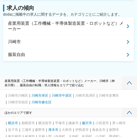
求人の傾向
dodaに掲載中の求人に関するデータを、カテゴリごとにご紹介します。
産業用装置（工作機械・半導体製造装置・ロボットなど）メ
ーカー
川崎市
服装自由
産業用装置（工作機械・半導体製造装置・ロボットなど）メーカー、川崎市（神
奈川県）、服装自由の転職・求人情報をエリアで絞り込む
川崎市川崎区
川崎市幸区
川崎市中原区
川崎市高津区
川崎市多摩区
川崎市宮前区
川崎市麻生区
ほかのエリアで探す
横浜市
相模原市
横須賀市
平塚市
鎌倉市
藤沢市
小田原市
茅ヶ崎市
逗子市
三浦市
秦野市
厚木市
大和市
伊勢原市
海老名市
座間市
南足柄市
綾瀬市
足柄上郡（中井町、大井町、松田町、山北町、開成町）