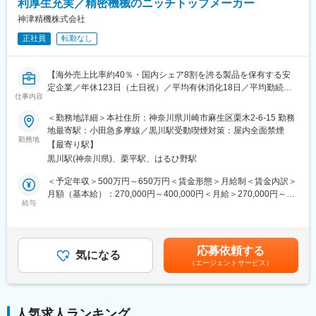
利厚生充実／精密機械のニッチトップメーカー
・ロボット導入を前提とした設備・装置の構想、レイアウト検
討、量産化・耐久性を考慮した設計
神津精機株式会社
・顧客提案フェーズでの図面作成、課題ヒアリングを踏まえた構
正社員
転勤なし
成・レイアウト検討、初期仕様策定
・複数プロジェクトを並行し、構想設計～詳細設計～製図まで一
気通貫で担当
【海外売上比率約40％・国内シェア8割を誇る製品を保有する安
定企業／年休123日（土日祝）／平均有休消化18日／平均勤続年
■この仕事の魅力
仕事内容
数17年】
・競合が少ない市場で前例のない設計に挑戦できる環境
＜勤務地詳細＞本社住所：神奈川県川崎市麻生区栗木2-6-15 勤務
・0→1のプロダクト開発に携われる
■業務概要
地最寄駅：小田急多摩線／黒川駅受動喫煙対策：屋内全面禁煙
・工場自動化を通じた社会的意義の高い仕事
・弊社主力商品の位置決めステージは精度が命です。精度を出
勤務地
・顧客ニーズから量産化まで関われる一貫したモノづくり
【最寄り駅】
す為のコア技術である、制御回路・FPGA・FW・SWを社内で開
・内製中心のためスピード感ある開発が可能
黒川駅(神奈川県)、栗平駅、はるひ野駅
発しています
アートワーク・部品調達・基板実装ははEMS会社に依頼してい
＜予定年収＞500万円～650万円＜賃金形態＞月給制＜賃金内訳＞
■代表的な案件例
ます
月額（基本給）：270,000円～400,000円＜月給＞270,000円～
・データセンターのLANケーブル挿入作業のロボット化
給与
400,000円＜昇給有無＞有＜残業手当＞有＜給与補足＞■モデル年
・手作業のロボット・設備置換に関する自動化プロジェクト
■業務詳細
収：中途入社5年目(33歳) 年収550万円（一律手当含む/電気設計
・生産技術部門との協働による仕様検討～設計～提案
主にFPGA開発・設計・シミュレーション・実機評価、ディジタ
経験者）中途入社7年目(40歳) 年収650万円（一律手当含む/CAD
ル回路設計・評価を対応頂きます
経験者）■年収構成：年収+賞与+各種手当■賞与の前年実績6か月
変更の範囲：会社の定める業務
応募依頼する
ご経験次第では、CPU周辺回路設計・評価、アナログ回路もお
気になる
分を支給賃金はあくまでも目安の金額であり、選考を通じて上下
（エージェントサービス）
任せします
する可能性があります。月給(月額)は固定手当を含めた表記です。
【具体的には】
・設計書(設計思想含む)、仕様書作成
・Quartusを使用してのFPGA設計
人気求人ランキング