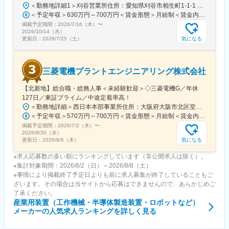
リラックスできる職場を促進するため、コミュニケーション予算
＜勤務地詳細1＞刈谷営業所住所：愛知県刈谷市相生町1-1-1 アドバンス・スクエア刈谷勤務地最寄駅：JR線／刈谷駅受動喫煙対策：敷地内喫煙可能場所あり＜勤務地詳細2＞一宮営業所住所：愛知県一宮市本町2-2-2 JES一宮ビル勤務地最寄駅：JR線／尾張一宮駅受動喫煙対策：敷地内喫煙可能場所あり＜勤務地詳細3＞名古屋営業所住所：愛知県名古屋市中区錦2-4-15 ORE錦二丁目ビル勤務地最寄駅：丸の内駅受動喫煙対策：敷地内喫煙可能場所あり変更の範囲：会社の定める事業所
を導入して社員の繋がり強化にも努めています。
＜予定年収＞630万円～700万円＜賃金形態＞月給制＜賃金内訳＞月額（基本給）：279,000円～281,000円＜月給＞279,000円～281,000円＜昇給有無＞有＜残業手当＞有＜給与補足＞上記は入社初年度の想定年収です。※月給の金額とは別で、残業代、業績賞与支給有り※賞与：年4回、昇給：年1～2回※経験・能力等を考慮の上、同社規定により待遇を決定します※年収は会社業績によって変動することがあります賃金はあくまでも目安の金額であり、選考を通じて上下する可能性があります。月給(月額)は固定手当を含めた表記です。
掲載予定期間：
2026/7/16（木）
〜
■当社について：
2026/10/14（水）
当社は、設立60年以上の歴史を持つ精密機械メーカーです。創業
気になる
更新日：
2026/7/25（土）
以来、製品開発を通じて最先端の科学技術の発展に貢献すること
を目指してきました。近年では、小惑星探査機はやぶさで採取さ
れた隕石の分析や、物質材料の基礎研究、半導体装置の検査な
三菱電機プラントエンジニアリング株式会社
ど、高度な研究課題の解決に役立つような製品を製作していま
す。これらの製品に関わる社員も、技術の追求を通じて世界で活
【北新地】総合職・総務人事＜未経験歓迎＞◇三菱電機G／年休
躍しています。
127日／東証プライム／中途定着率高！
＜勤務地詳細＞西日本本部事業所住所：大阪府大阪市北区堂島2-2-2 勤務地最寄駅：JR東西線／北新地駅受動喫煙対策：屋内喫煙可能場所あり変更の範囲：会社の定める事業所
＜予定年収＞570万円～700万円＜賃金形態＞月給制＜賃金内訳＞月額（基本給）：295,000円～335,000円＜月給＞295,000円～335,000円＜昇給有無＞有＜残業手当＞有＜給与補足＞※上記年収は想定残業時間20～30時間込みの金額となります。※上記はあくまで想定年収です。経験・スキルに応じて決定します。■昇給：年1回■賞与：年2回（6月・12月）※実績あり賃金はあくまでも目安の金額であり、選考を通じて上下する可能性があります。月給(月額)は固定手当を含めた表記です。
掲載予定期間：
2026/7/2（木）
〜
2026/9/30（水）
気になる
更新日：
2026/8/6（木）
※求人応募数の多い順にランキングしています（非公開求人は除く）。
※集計対象期間：2026/8/2（日）～2026/8/8（土）
※事情により掲載終了予定日よりも前に求人募集が終了していることもご
ざいます。その場合は当サイトから応募はできませんので、あらかじめご
了承ください。
産業用装置（工作機械・半導体製造装置・ロボットなど）
メーカー
の人気求人ランキングを詳しく見る