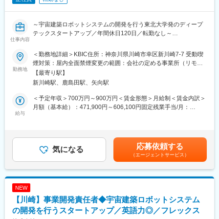
～宇宙建築ロボットシステムの開発を行う東北大学発のディープ
テックスタートアップ／年間休日120日／転勤なし～
仕事内容
■業務概要：
＜勤務地詳細＞KBIC住所：神奈川県川崎市幸区新川崎7-7 受動喫
当社の財務責任者（CFO候補）として、事業成長を財務面からリ
煙対策：屋内全面禁煙変更の範囲：会社の定める事業所（リモー
ードしていただきます。
勤務地
トワーク含む）
【最寄り駅】
新川崎駅、鹿島田駅、矢向駅
■業務詳細：
◇資金調達に向けた戦略立案・資料作成（VC対応含む）
＜予定年収＞700万円～900万円＜賃金形態＞月給制＜賃金内訳＞
◇財務モデルの策定と予実管理
月額（基本給）：471,900円～606,100円固定残業手当/月：
◇事業成長を支える財務戦略の立案・実行
給与
112,100円～143,900円（固定残業時間30時間0分/月）超過した時
◇経営陣と連携した財務面からの意思決定支援
間外労働の残業手当は追加支給＜月給＞584,000円～750,000円
（一律手当を含む）＜昇給有無＞有＜残業手当＞有賃金はあくま
■当社について：
でも目安の金額であり、選考を通じて上下する可能性がありま
応募依頼する
当社は、「宇宙建築技術を確立し、人類の宇宙開発を加速させ
気になる
す。月給(月額)は固定手当を含めた表記です。
（エージェントサービス）
る」ことをミッションに掲げ、独自開発した電子ビーム溶接機と
それを搭載したロボットシステムを組み合わせた宇宙建築ロボッ
トシステムの開発を行っている東北大学発のディープテックスタ
ートアップです。
NEW
従来の「地上で組み立てたものをロケットで運ぶ」のではなく、
【川崎】事業開発責任者◆宇宙建築ロボットシステム
「宇宙空間で組み立てる」という革新的なアプローチで、人類が
宇宙を生活圏とする世界の実現を目指しています。
の開発を行うスタートアップ／英語力◎／フレックス