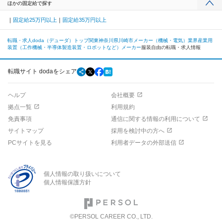
ほかの固定給で探す
固定給25万円以上
固定給35万円以上
転職・求人doda（デューダ）トップ
関東
神奈川県
川崎市
メーカー（機械・電気）業界
産業用
装置（工作機械・半導体製造装置・ロボットなど）メーカー
服装自由の転職・求人情報
転職サイト dodaをシェア
ヘルプ
会社概要
拠点一覧
利用規約
免責事項
通信に関する情報の利用について
サイトマップ
採用を検討中の方へ
PCサイトを見る
利用者データの外部送信
個人情報の取り扱いについて
個人情報保護方針
©PERSOL CAREER CO., LTD.