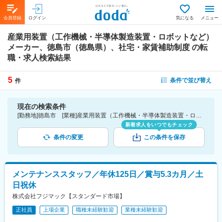
会員登録
ログイン
気になる
メニュー
産業用装置（工作機械・半導体製造装置・ロボットなど）
メーカー、徳島市（徳島県）、社宅・家賃補助制度
の転
職・求人検索結果
5
条件で並び替え
件
現在の検索条件
[勤務地]徳島市 [業種]産業用装置（工作機械・半導体製造装置・ロボットなど）メーカー-メーカー（機械・電気）業界 [詳細条件](待遇・福利厚生)社宅・家賃補助制度
新着求人をいつでもチェック
条件の変更
この条件を保存
メンテナンススタッフ／年休125日／賞与5.3カ月／土
日祝休
株式会社フジマック【スタンダード市場】
正社員
上場企業
職種未経験歓迎
業種未経験歓迎