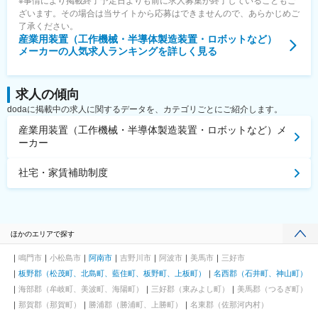
※事情により掲載終了予定日よりも前に求人募集が終了していることもご
ざいます。その場合は当サイトから応募はできませんので、あらかじめご
了承ください。
産業用装置（工作機械・半導体製造装置・ロボットなど）
メーカー
の人気求人ランキングを詳しく見る
求人の傾向
dodaに掲載中の求人に関するデータを、カテゴリごとにご紹介します。
産業用装置（工作機械・半導体製造装置・ロボットなど）メ
ーカー
社宅・家賃補助制度
ほかのエリアで探す
鳴門市
小松島市
阿南市
吉野川市
阿波市
美馬市
三好市
板野郡（松茂町、北島町、藍住町、板野町、上板町）
名西郡（石井町、神山町）
海部郡（牟岐町、美波町、海陽町）
三好郡（東みよし町）
美馬郡（つるぎ町）
那賀郡（那賀町）
勝浦郡（勝浦町、上勝町）
名東郡（佐那河内村）