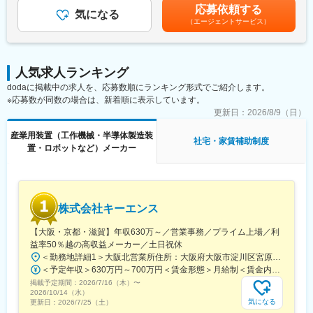
律手当を含む）＜昇給有無＞有＜残業手当＞有＜給与補足＞モデ
応募依頼する
用ロボットの提案、設備更新・保守（リプレース・部品交換）提
気になる
ル年収例：25歳380万円、30歳550万円、35歳660万円。賞与・
（エージェントサービス）
案
諸手当を含む。賞与：年2回（7月・12月）賞与の算定基準は固定
・省エネや効率化のためのLED化など改善提案
残業代を含む月額給与ベースとします。賃金はあくまでも目安の
・日々のコミュニケーションを通じた顧客課題のヒアリングと、
金額であり、選考を通じて上下する可能性があります。月給(月額)
メーカーと連携した情報提供・フィードバック
は固定手当を含めた表記です。
人気求人ランキング
・お客様からの要望や問い合わせ対応、新商品情報の案内
dodaに掲載中の求人を、応募数順にランキング形式でご紹介します。
※応募数が同数の場合は、新着順に表示しています。
■扱うサービス
制御機器、産業用ロボット、電子部品など約500社以上のメーカ
更新日：
2026/8/9（日）
ー製品を幅広く取り扱い、お客様のニーズに合わせて最適な提案
産業用装置（工作機械・半導体製造装
を実現します。
社宅・家賃補助制度
置・ロボットなど）メーカー
■組織構成
全社118名規模の組織で、営業担当は各エリアごとに担当を持
ち、チームで連携しながら活動しています。
株式会社キーエンス
■業務の魅力
既存顧客中心の営業スタイルで、お客様との信頼関係をじっくり
【大阪・京都・滋賀】年収630万～／営業事務／プライム上場／利
築くことができる環境です。メーカーに縛られない柔軟な提案力
益率50％越の高収益メーカー／土日祝休
が強みであり、提案の幅が広がります。
＜勤務地詳細1＞大阪北営業所住所：大阪府大阪市淀川区宮原3-5-36 新大阪トラストタワー勤務地最寄駅：新大阪駅受動喫煙対策：敷地内喫煙可能場所あり＜勤務地詳細2＞京都営業所住所：京都府京都市下京区四条通室町東入函谷鉾町101 アーバンネット四条烏丸ビル受動喫煙対策：屋内全面禁煙＜勤務地詳細3＞滋賀営業所住所：滋賀県大津市中央2-2-6 受動喫煙対策：屋内全面禁煙変更の範囲：会社の定める事業所
＜予定年収＞630万円～700万円＜賃金形態＞月給制＜賃金内訳＞月額（基本給）：279,000円～281,000円＜月給＞279,000円～281,000円＜昇給有無＞有＜残業手当＞有＜給与補足＞上記は入社初年度の想定年収です。※月給の金額とは別で、残業代、業績賞与支給有り※賞与：年4回、昇給：年1～2回※経験・能力等を考慮の上、同社規定により待遇を決定します※年収は会社業績によって変動することがあります賃金はあくまでも目安の金額であり、選考を通じて上下する可能性があります。月給(月額)は固定手当を含めた表記です。
■教育体制
掲載予定期間：
2026/7/16（木）
〜
入社後は本社研修やOJT（先輩同行）、メーカー研修など充実し
2026/10/14（水）
た教育制度があり、未経験の方でも営業スキルを基礎から身につ
気になる
更新日：
2026/7/25（土）