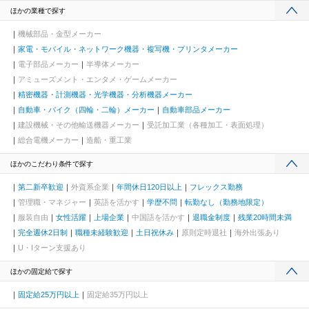
ほかの業種で探す
機械部品・金型メーカー
家電・モバイル・ネットワーク機器・複写機・プリンタメーカー
電子部品メーカー
半導体メーカー
アミューズメント・エンタメ・ゲームメーカー
精密機器・計測機器・光学機器・分析機器メーカー
自動車・バイク（四輪・二輪）メーカー
自動車部品メーカー
建設機械・その他輸送機器メーカー
受託加工業（各種加工・表面処理）
総合電機メーカー
造船・重工業
ほかのこだわり条件で探す
第二新卒歓迎
外資系企業
年間休日120日以上
フレックス勤務
管理職・マネジャー
英語を活かす
学歴不問
転勤なし（勤務地限定）
服装自由
女性活躍
上場企業
中国語を活かす
退職金制度
残業20時間未満
完全週休2日制
職種未経験歓迎
土日祝休み
原則定時退社
海外出張あり
U・Iターン支援あり
ほかの固定給で探す
固定給25万円以上
固定給35万円以上