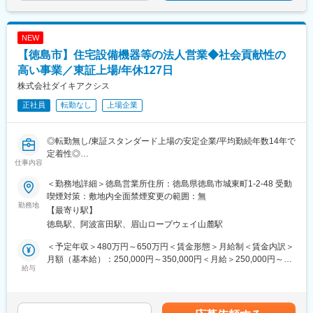
NEW
【徳島市】住宅設備機器等の法人営業◆社会貢献性の
高い事業／東証上場/年休127日
株式会社ダイキアクシス
正社員
転勤なし
上場企業
◎転勤無し/東証スタンダード上場の安定企業/平均勤続年数14年で
定着性◎
仕事内容
◎年間休日127日/土日祝休み◎/充実した福利厚生で長期就業可能
◎社会貢献性の高い事業/連結売上高400億円超/グローバルに展開
＜勤務地詳細＞徳島営業所住所：徳島県徳島市城東町1-2-48 受動
喫煙対策：敷地内全面禁煙変更の範囲：無
■採用背景
勤務地
【最寄り駅】
1958年の創業以来「環境を守る。未来を変える。」をミッション
徳島駅、阿波富田駅、眉山ロープウェイ山麓駅
に浄化槽の製造・販売を主軸とした事業で拡大を進めて参りまし
た。現在は海外にも目を向け、アジア圏を中心に事業進出をし日
＜予定年収＞480万円～650万円＜賃金形態＞月給制＜賃金内訳＞
本のみならずグローバルの環境課題解決に取り組んでおります。
月額（基本給）：250,000円～350,000円＜月給＞250,000円～
今回事業を拡大に向けた増員にて募集いたします。
給与
350,000円＜昇給有無＞有＜残業手当＞有＜給与補足＞■上記年収
には想定される所定外労働手当を含みます■実際のオファーはスキ
■仕事内容：
ル・経験により変動いたします■昇給：前年度実績…1月あたり
・水回りを中心とした設備機器、内外装工事、空調機器、エクス
4,000円～7,000円■賞与：年3回（計4.25ヶ月分）※前年度実績賃