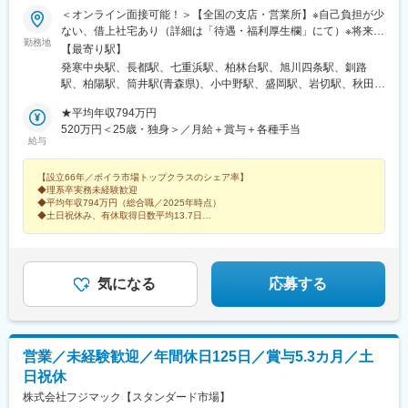
＜オンライン面接可能！＞【全国の支店・営業所】※自己負担が少
ない、借上社宅あり（詳細は「待遇・福利厚生欄」にて）※将来的
勤務地
に転居を伴う転勤（全国）はありますが、初任地はエリア単位
【最寄り駅】
【北海道／東北／関東／甲信越／東海・北陸／近畿／中四国／九
発寒中央駅、長都駅、七重浜駅、柏林台駅、旭川四条駅、釧路
州・沖縄】で可能な限り希望を考慮しています。北海道、青森
駅、柏陽駅、筒井駅(青森県)、小中野駅、盛岡駅、岩切駅、秋田
県、岩手県、宮城県、秋田県、山形県、福島県、茨城県、栃木
駅、北山形駅、鶴岡駅、郡山富田駅、泉駅(常磐線)、大鳥居駅、小
県、群馬県、埼玉県、千葉県、東京都、神奈川県、山梨県、岐阜
★平均年収794万円
岩駅、石神井公園駅、北野駅(東京都)、高輪ゲートウェイ駅、セン
県、静岡県、愛知県、三重県、新潟県、富山県、石川県、福井
520万円＜25歳・独身＞／月給＋賞与＋各種手当
ター南駅、本厚木駅、湘南台駅、大宮公園駅、熊谷駅、大袋駅、
給与
県、長野県、滋賀県、京都府、大阪府、兵庫県、奈良県、和歌山
南古谷駅、桜木駅(千葉県)、新八柱駅、木更津駅、土浦駅、水郷
県、鳥取県、島根県、岡山県、広島県、山口県、徳島県、香川
駅、偕楽園駅、古河駅、江曽島駅、高崎問屋町駅、太田駅(群馬
【設立66年／ボイラ市場トップクラスのシェア率】
県、愛媛県、高知県、福岡県、佐賀県、長崎県、熊本県、大分
県)、国母駅、新潟駅、北長岡駅、春日山駅、北長野駅、村井駅、
◆理系卒実務未経験歓迎
県、宮崎県、鹿児島県、沖縄県※受動喫煙対策あり
南富山駅、西金沢駅、越前新保駅、尾張星の宮駅、船町駅、春日
◆平均年収794万円（総合職／2025年時点）
井駅(中央本線)、左京山駅、東刈谷駅、岐南駅、春日町駅、沼津
◆土日祝休み、有休取得日数平均13.7日
◆最大16万9000円の家賃補助
駅、天竜川駅、阿漕駅、中川原駅、新石切駅、南茨木駅(阪急線)、
◆公的資格の取得支援充実
青木駅、西明石駅、播磨高岡駅、十条駅(京都府・近鉄線)、福知山
駅、栗東駅、南彦根駅、郡山駅(奈良県)、紀和駅、鳥取駅、松江
駅、備前西市駅、下祇園駅、東福山駅、防府駅、小月駅、堀江
気になる
応募する
駅、伊予西条駅、北宇和島駅、薊野駅、元山駅(香川県)、鮎喰駅、
東比恵駅、久留米大学前駅、九州工大前駅、牧駅(大分県)、佐賀
駅、大村車両基地駅、早岐駅、鹿児島中央駅、平成駅、宮崎駅、
西都城駅、赤嶺駅、糀谷駅、泉岳寺駅、センター北駅、土呂駅、
営業／未経験歓迎／年間休日125日／賞与5.3カ月／土
八柱駅、沢良宜駅、紀伊中ノ島駅、祇園新橋北駅、蔵本駅
日祝休
株式会社フジマック【スタンダード市場】