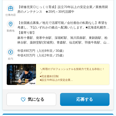
【研修充実◎じっくり育成】設立70年以上の安定企業／業務用厨
房のメンテナンス ★20代～30代活躍中
仕事内容
【全国拠点募集／地元で活躍可能／会社都合の転勤なし】希望を
考慮し、下記いずれかの拠点へ配属いたします。■北海道札幌市／
勤務地
函館市／旭川市／釧路市／帯広市■東北宮城県／青森県／岩手県／
【最寄り駅】
秋田県／山形県／福島県■関東東京都（港区・台東区・中野区・八
麻布十番駅、発寒中央駅、深堀町駅、旭川四条駅、東釧路駅、柏
王子市・小平市）／千葉県（千葉市・柏市・船橋市）／神奈川県
林台駅、薬師堂駅(宮城県)、青森駅、仙北町駅、羽後牛島駅、山形
（横浜市・川崎市・厚木市）／埼玉県（上尾市）／栃木県／群馬
駅、安積永盛駅、鶴田駅、群馬総社駅、偕楽園駅、長野駅、松本
県／茨城県■中部静岡県（静岡市・三島市・浜松市）／愛知県（名
年収490万円（入社8年目／30歳）
駅、甲府駅、上尾駅、葭川公園駅、大神宮下駅、柏駅、新御徒町
古屋市・岡崎市）／山梨県／富山県／石川県／新潟県／長野県
年収420万円（入社2年目／25歳）
駅、落合駅(東京都)、京王八王子駅、青梅街道駅、上大岡駅、元住
給与
（長野市・松本市）／岐阜県／福井県 ■近畿大阪府（吹田市・堺
吉駅、本厚木駅、新静岡駅、三島二日町駅、助信駅、黒川駅(愛知
市）／京都府／兵庫県（神戸市・姫路市）／和歌山県／三重県■中
県)、南富山駅、上諸江駅、新福井駅、岐南駅、六名駅、東松阪
国・四国広島県（広島市、福山市）／島根県／岡山県／山口県／
＼料理のプロフェッショナルを技術力で支える存在に！
駅、越後石山駅、豊津駅(大阪府)、萩原天神駅、くいな橋駅、和田
／
香川県／徳島県／愛媛県／高知県■九州・沖縄福岡県（福岡市・北
岬駅、亀山駅(兵庫県)、田井ノ瀬駅、下祇園駅、東福山駅、松江
■完全週休2日制
九州市）／佐賀県／長崎県／熊本県／大分県／宮崎県／鹿児島県
駅、備前西市駅、周防下郷駅、香西駅、吉成駅、鎌田駅、薊野
■設立70年以上の安定企業
／沖縄県※転勤は必ず相談の上、決定いたします（基本同じエリア
■研修充実◎育成体制万全
駅、大橋駅(福岡県)、競馬場前駅(福岡県)、鍋島駅、住吉駅(長崎
■賞与支給実績5.3カ月分
内転勤となります）※営業所によっては、マイカー通勤OK（駐車
県)、八丁馬場駅、牧駅(大分県)、宮崎駅、南鹿児島駅前駅、安里
場完備）※受動喫煙対策：オフィス内禁煙
駅、西松本駅、田原町駅(東京都)、新井薬師前駅、港南中央駅、江
高級ホテル・レストランに選ばれてきた厨房機器。
坂駅、竹田駅(京都府)、竹下駅、守恒駅、南鹿児島駅、蔵前駅、東
品質と機能美にこだわった『魅せるキッチン』。
気になる
応募する
中野駅、涙橋駅