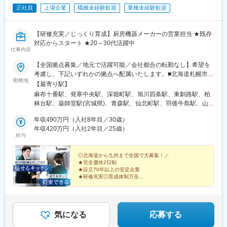
正社員
上場企業
職種未経験歓迎
業種未経験歓迎
【研修充実／じっくり育成】厨房機器メーカーの営業担当 ★既存
対応からスタート ★20～30代活躍中
仕事内容
【全国拠点募集／地元で活躍可能／会社都合の転勤なし】希望を
考慮し、下記いずれかの拠点へ配属いたします。■北海道札幌市／
勤務地
函館市／旭川市／釧路市／帯広市■東北宮城県／青森県／岩手県／
【最寄り駅】
秋田県／山形県／福島県■関東東京都（港区・台東区・中野区・八
麻布十番駅、発寒中央駅、深堀町駅、旭川四条駅、東釧路駅、柏
王子市・小平市）／千葉県（千葉市・柏市・船橋市）／神奈川県
林台駅、薬師堂駅(宮城県)、青森駅、仙北町駅、羽後牛島駅、山形
（横浜市・川崎市・厚木市）／埼玉県（上尾市）／栃木県／群馬
駅、安積永盛駅、鶴田駅、群馬総社駅、偕楽園駅、長野駅、松本
県／茨城県■中部静岡県（静岡市・三島市・浜松市）／愛知県（名
年収490万円（入社8年目／30歳）
駅、甲府駅、上尾駅、葭川公園駅、大神宮下駅、柏駅、新御徒町
古屋市・岡崎市）／山梨県／富山県／石川県／新潟県／長野県
年収420万円（入社2年目／25歳）
駅、落合駅(東京都)、京王八王子駅、青梅街道駅、上大岡駅、元住
給与
（長野市・松本市）／岐阜県／福井県 ■近畿大阪府（吹田市・堺
吉駅、本厚木駅、新静岡駅、三島二日町駅、助信駅、黒川駅(愛知
市）／京都府／兵庫県（神戸市・姫路市）／和歌山県／三重県■中
県)、南富山駅、上諸江駅、新福井駅、岐南駅、六名駅、東松阪
国・四国広島県（広島市、福山市）／島根県／岡山県／山口県／
◎北海道から九州まで全国で大募集！／
駅、越後石山駅、豊津駅(大阪府)、萩原天神駅、くいな橋駅、和田
★完全週休2日制
香川県／徳島県／愛媛県／高知県■九州・沖縄福岡県（福岡市・北
岬駅、亀山駅(兵庫県)、田井ノ瀬駅、下祇園駅、東福山駅、松江
★設立70年以上の安定企業
九州市）／佐賀県／長崎県／熊本県／大分県／宮崎県／鹿児島県
駅、備前西市駅、周防下郷駅、香西駅、吉成駅、鎌田駅、薊野
★研修充実◎育成体制万全
／沖縄県※転勤は必ず相談の上、決定いたします（基本同じエリア
★賞与支給実績5.3カ月分
駅、大橋駅(福岡県)、競馬場前駅(福岡県)、鍋島駅、住吉駅(長崎
高級ホテル・レストランでプロに愛されてきた『魅せる
内転勤となります）※営業所によっては、マイカー通勤OK（駐車
県)、八丁馬場駅、牧駅(大分県)、宮崎駅、南鹿児島駅前駅、安里
キッチン』。
場完備）※受動喫煙対策：オフィス内禁煙
駅、西松本駅、田原町駅(東京都)、新井薬師前駅、港南中央駅、江
スタンダード上場企業で築く安定のキャリア。
坂駅、竹田駅(京都府)、竹下駅、守恒駅、南鹿児島駅、蔵前駅、東
気になる
応募する
中野駅、涙橋駅