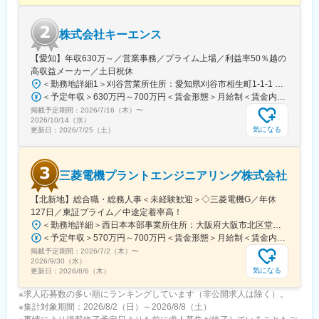
けられます。フォロー体制も整っており、相談しやすい社風で
す。
株式会社キーエンス
■就業環境
年間休日121日、完全週休2日制（土日祝）、残業は月平均16時間
【愛知】年収630万～／営業事務／プライム上場／利益率50％越の
と働きやすい環境です。マイカー通勤可、転勤は当面ありませ
高収益メーカー／土日祝休
ん。
＜勤務地詳細1＞刈谷営業所住所：愛知県刈谷市相生町1-1-1 アドバンス・スクエア刈谷勤務地最寄駅：JR線／刈谷駅受動喫煙対策：敷地内喫煙可能場所あり＜勤務地詳細2＞一宮営業所住所：愛知県一宮市本町2-2-2 JES一宮ビル勤務地最寄駅：JR線／尾張一宮駅受動喫煙対策：敷地内喫煙可能場所あり＜勤務地詳細3＞名古屋営業所住所：愛知県名古屋市中区錦2-4-15 ORE錦二丁目ビル勤務地最寄駅：丸の内駅受動喫煙対策：敷地内喫煙可能場所あり変更の範囲：会社の定める事業所
＜予定年収＞630万円～700万円＜賃金形態＞月給制＜賃金内訳＞月額（基本給）：279,000円～281,000円＜月給＞279,000円～281,000円＜昇給有無＞有＜残業手当＞有＜給与補足＞上記は入社初年度の想定年収です。※月給の金額とは別で、残業代、業績賞与支給有り※賞与：年4回、昇給：年1～2回※経験・能力等を考慮の上、同社規定により待遇を決定します※年収は会社業績によって変動することがあります賃金はあくまでも目安の金額であり、選考を通じて上下する可能性があります。月給(月額)は固定手当を含めた表記です。
■想定されるキャリアパス
掲載予定期間：
2026/7/16（木）
〜
営業として経験を積み、将来的にはリーダーや管理職などキャリ
2026/10/14（水）
アアップの機会も豊富です。
気になる
更新日：
2026/7/25（土）
■企業の特徴/魅力
60年以上黒字経営を継続する安定企業で、約1,600社との取引実
三菱電機プラントエンジニアリング株式会社
績があります。福利厚生も充実しており、社員一人ひとりが長く
安心して働ける環境が整っています。
【北新地】総合職・総務人事＜未経験歓迎＞◇三菱電機G／年休
127日／東証プライム／中途定着率高！
変更の範囲：会社の定める業務
＜勤務地詳細＞西日本本部事業所住所：大阪府大阪市北区堂島2-2-2 勤務地最寄駅：JR東西線／北新地駅受動喫煙対策：屋内喫煙可能場所あり変更の範囲：会社の定める事業所
＜予定年収＞570万円～700万円＜賃金形態＞月給制＜賃金内訳＞月額（基本給）：295,000円～335,000円＜月給＞295,000円～335,000円＜昇給有無＞有＜残業手当＞有＜給与補足＞※上記年収は想定残業時間20～30時間込みの金額となります。※上記はあくまで想定年収です。経験・スキルに応じて決定します。■昇給：年1回■賞与：年2回（6月・12月）※実績あり賃金はあくまでも目安の金額であり、選考を通じて上下する可能性があります。月給(月額)は固定手当を含めた表記です。
掲載予定期間：
2026/7/2（木）
〜
2026/9/30（水）
気になる
更新日：
2026/8/6（木）
※求人応募数の多い順にランキングしています（非公開求人は除く）。
※集計対象期間：2026/8/2（日）～2026/8/8（土）