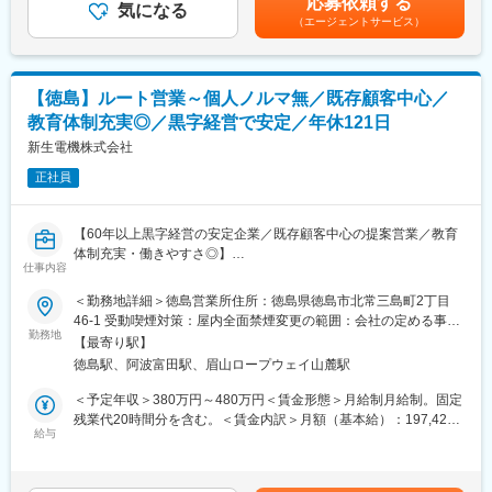
応募依頼する
テリアなど、住環境を快適にする幅広い商材の販売（既存店
気になる
金はあくまでも目安の金額であり、選考を通じて上下する可能性
（エージェントサービス）
70%・新規店30%）
があります。月給(月額)は固定手当を含めた表記です。
・法人営業（ゼネコン・サブコン・リフォーム業者）への提案・
商談・契約締結・アフターフォローなど
【徳島】ルート営業～個人ノルマ無／既存顧客中心／
■就業環境：
教育体制充実◎／黒字経営で安定／年休121日
年間休日127日
■魅力：～人材への積極的な投資～
新生電機株式会社
当社では、水環境や住宅機器の販売施工など専門的な技術や知識
正社員
が求められます。そこで一人ひとりの社員が着実にステップアッ
プできるように階層別のキャリアプランを作成し、それに合わせ
た教育研修を実施しています。例えば、研修企業と提携しオリジ
【60年以上黒字経営の安定企業／既存顧客中心の提案営業／教育
ナルの通信教育サイトを立ち上げ、ビジネススキルや管理者向け
体制充実・働きやすさ◎】
に部下のマネジメント法などの習得をサポート。資格取得を目指
仕事内容
■業務概要
す方には受験費や交通費を会社で負担し、合格した際には報奨金
当社は医療、工業、農業、食品、教育分野など多様な業界のお客
＜勤務地詳細＞徳島営業所住所：徳島県徳島市北常三島町2丁目
を提供しています。
様へ制御機器や産業用ロボット、電子部品の提案を行う専門商社
46-1 受動喫煙対策：屋内全面禁煙変更の範囲：会社の定める事業
です。今回募集する営業職では、主に製造業のお客様に対して機
勤務地
所
変更の範囲：会社の定める業務
【最寄り駅】
械制御パーツや産業機器の提案営業を担当いただきます。既存顧
徳島駅、阿波富田駅、眉山ロープウェイ山麓駅
客を中心に、深い信頼関係の構築と課題解決型の営業活動を行っ
ていただきます。
＜予定年収＞380万円～480万円＜賃金形態＞月給制月給制。固定
残業代20時間分を含む。＜賃金内訳＞月額（基本給）：197,422
■業務詳細
給与
円～319,902円その他固定手当/月：23,000円固定残業手当/月：
・担当エリア内の既存顧客への定期訪問（担当顧客数：20～30社
32,578円～57,098円（固定残業時間20時間0分/月）超過した時間
／人）
外労働の残業手当は追加支給＜月給＞253,000円～400,000円（一
・制御盤部品（ブレーカー、インバーター、スイッチ等）や産業