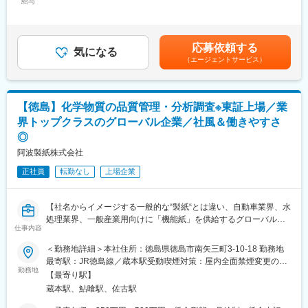
変更の範囲：会社の定める業務
給与
190,000円～230,000円＜昇給有無＞有＜残業手当＞有＜給与補足
名）も同じ拠点にいるため、図面の意図や組立のポイントを直接
＞■上記予定年収は経験・スキル・年齢等を考慮の上で最終決定し
聞きながら作業できます。互いにどの機械も扱えるようにするこ
ます。■昇給：年1回■賞与：年2回（6月・12月）※前年度実績3.6
とで、忙しいラインを助け合い、残業を減らす文化が根づいてい
ヶ月賃金はあくまでも目安の金額であり、選考を通じて上下する
ます。
応募依頼する
気になる
可能性があります。月給(月額)は固定手当を含めた表記です。
（エージェントサービス）
■企業の特徴／魅力：
当社は、無振動で部品を整列供給する「回転円盤式部品整列供給
装置」で「ものづくり日本大賞 優秀賞」を受賞するなど、高い技
術力を持つ省力化機械メーカーです。自動車・食品・医薬品など
【徳島】化学物質の品質管理・分析調査※東証上場／業
多くの業界と取引しており、景気に左右されにくい安定した事業
界トップクラスのグローバル企業／社風＆働きやすさ
基盤があります。
◎
阿波製紙株式会社
変更の範囲：会社の定める業務
正社員
転勤なし
上場企業
【社名からイメージする一般的な“製紙“とは違い、自動車業界、水
処理業界、一般産業用向けに「機能紙」を供給するグローバルメ
仕事内容
ーカー】
＜勤務地詳細＞本社住所：徳島県徳島市南矢三町3-10-18 勤務地
■業務概要：
最寄駅：JR徳島線／蔵本駅受動喫煙対策：屋内全面禁煙変更の範
同社製品に含まれる化学物質（含有化学物質、環境有害物質）の
勤務地
囲：会社の定める事業所
【最寄り駅】
調査、報告と管理業務およびSDS作成業務をお任せします！
蔵本駅、鮎喰駅、佐古駅
■業務詳細：