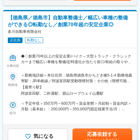
変更の範囲：会社の定める業務
ます。月給(月額)は固定手当を含めた表記です。
【徳島県／徳島市】自動車整備士／幅広い車種の整備
ができる◎転勤なし／創業70年超の安定企業◎
多川自動車有限会社
正社員
転勤なし
◆◇創業70年以上の安定企業/バイク～大型トラック・クラシック
カーまで幅広い車種を整備/定時退社が当たり前◎/有給の取りやす
仕事内容
さ◎/将来は幹部ポジションも目指せる環境◆◇
＜勤務地詳細＞本社住所：徳島県徳島市かちどき橋5-1-4 勤務地最
■おすすめPOINT ＼「好きな車」を仕事にしながら、無理なく長
寄駅：JR牟岐線／阿波富田駅受動喫煙対策：その他（喫煙可能場
く働ける整備工場◎／
勤務地
所あり）変更の範囲：無
【最寄り駅】
・昭和27年創業、徳島市中心部で70年以上続く安定企業！車検・
阿波富田駅、二軒屋駅、眉山ロープウェイ山麓駅
板金・販売・レンタカーまで一貫したサポート体制でお客様のカ
ーライフを支えています！
＜予定年収＞350万円～600万円＜賃金形態＞月給制＜賃金内訳＞
・バイク～乗用車～4tトラック・中型バス・クラシックカーまで
月額（基本給）：200,000円～350,000円固定残業手当/月：
車種は限定なし！最新車種から年代物まで、車好きにはたまらな
給与
19,425円～34,000円（固定残業時間15時間0分/月）超過した時間
い環境です◎
外労働の残業手当は追加支給＜月給＞219,425円～384,000円（一
・定時退社が当たり前で、状況によっては早上がりも可能。有給
律手当を含む）＜昇給有無＞有＜残業手当＞有＜給与補足＞■その
も好きなタイミングで取得しやすい職場です！
他固定手当：・精勤手当／資格手当■予定年収コメント：・予定年
応募依頼する
気になる
収は諸手当含む・予定年収は年齢／経験／能力等を考慮の上決
（エージェントサービス）