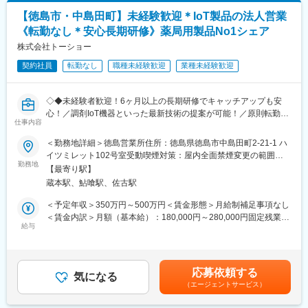
せします。まずは中小企業様向けの既存営業を中心にお任せする
【徳島市・中島田町】未経験歓迎＊IoT製品の法人営業
予定です。
《転勤なし＊安心長期研修》薬局用製品No1シェア
■教育体制：
IT未経験の方でも安心して業務に取り組んでいただけるよう、入
株式会社トーショー
社後の育成体制を整えております。入社後、ITに関する基礎知識
契約社員
転勤なし
職種未経験歓迎
業種未経験歓迎
と商材学習の研修機会や、キャリア入社者向けのフォローアップ
研修もあります。配属後も先輩社員やチーム全体でしっかりフォ
ローし、入社後も継続的に成長を支援しておりますので安心して
◇◆未経験者歓迎！6ヶ月以上の長期研修でキャッチアップも安
働ける環境です。
心！／調剤IoT機器といった最新技術の提案が可能！／原則転勤は
■社内の雰囲気：
仕事内容
無いため特定エリアで就業されたい方も歓迎！社会貢献性の高い
当社の営業職は、お客様の課題に寄り添いながら解決策を提案す
仕事◆◇
＜勤務地詳細＞徳島営業所住所：徳島県徳島市中島田町2-21-1 ハ
る営業スタイルです。個人で成果を追うのではなく、チームで支
イツミレット102号室受動喫煙対策：屋内全面禁煙変更の範囲：
え合いながらお客様への価値提供に繋げていきます。そのために
【はじめに】
勤務地
会社の定める事業所（リモートワーク含む）
も、チームプレイの精神やお客様とのコミュニケーションを大切
【最寄り駅】
既存のお客様である調剤薬局やドラッグストアに対して、主力製
にできるメンバーが多く集まっています。
蔵本駅、鮎喰駅、佐古駅
品である全自動調剤分包機などの調剤IoT機器を販売いただく職種
■評価制度：
となります。
＜予定年収＞350万円～500万円＜賃金形態＞月給制補足事項なし
目標を年初に上司と面談をしたうえで設定します。目標に対して
IoT製品の販売スキルの市場価値は上昇の一途を辿っており、同社
＜賃金内訳＞月額（基本給）：180,000円～280,000円固定残業手
どの程度達成できたかにより評価が決まります。
で得られるスキルも例外ではありません。完全未経験から市場価
給与
当/月：40,000円～70,000円（固定残業時間33時間0分/月）超過し
■本ポジションの魅力：
値を高める事ができる貴重な求人となります。
た時間外労働の残業手当は追加支給＜月給＞220,000円～350,000
・キヤノン製品だけでなく、他社の製品を幅広く取扱うマルチベ
円（一律手当を含む）＜昇給有無＞有＜残業手当＞有＜給与補足
ンダー企業だからこそ、顧客に最適な提案ができます！
【業務概要】
＞※給与詳細は、年齢・スキルを考慮し決定します。■昇給：年1
・企業や店舗の決裁者との接点も多く、会話を通して豊富な知識
応募依頼する
・提案資料作成
気になる
回■賞与：年2回年収420万円／30歳 経験5年年収500万円／32歳
を得ることが可能です！
（エージェントサービス）
・顧客要望のヒアリング、製品提案
経験7年賃金はあくまでも目安の金額であり、選考を通じて上下す
■福利厚生の魅力：
・見積もり作成
る可能性があります。月給(月額)は固定手当を含めた表記です。
年1回5日間付与されるマイバカンス休暇や5年毎に休暇と金一封