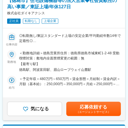
【徳島市】住宅設備機器等の法人営業◆社会貢献性の
少人数だからこそ、一人ひとりの裁量が大きい環境です。
■組織構成：
高い事業／東証上場/年休127日
サービス担当修理担当が7名、営業が3名（うち部長は53歳男性）
株式会社ダイキアクシス
です。男女比は2対1のバランスとなっています。
正社員
転勤なし
上場企業
変更の範囲：会社の定める業務
■仕事の魅力：
本ポジションは、お客様のお困りごとを聞いて、自分の提案次第
◎転勤無し/東証スタンダード上場の安定企業/平均勤続年数14年で
や考えを組み立て、ご提案する仕事です。自身の提案によってお
定着性◎
客様に喜ばれると、大きなやりがいにつながります。
仕事内容
◎年間休日127日/土日祝休み◎/充実した福利厚生で長期就業可能
◎社会貢献性の高い事業/連結売上高400億円超/グローバルに展開
■働きやすい環境：
＜勤務地詳細＞徳島営業所住所：徳島県徳島市城東町1-2-48 受動
◎残業は月平均16時間で、残業の削減を推進しています。
喫煙対策：敷地内全面禁煙変更の範囲：無
■採用背景
勤務地
◎プラス連携制度や、ワークライフバランスを配慮した福利厚生
【最寄り駅】
1958年の創業以来「環境を守る。未来を変える。」をミッション
を整えています。
徳島駅、阿波富田駅、眉山ロープウェイ山麓駅
に浄化槽の製造・販売を主軸とした事業で拡大を進めて参りまし
◎転勤はなく、腰を据えて活躍できます。
た。現在は海外にも目を向け、アジア圏を中心に事業進出をし日
＜予定年収＞480万円～650万円＜賃金形態＞月給制＜賃金内訳＞
本のみならずグローバルの環境課題解決に取り組んでおります。
■当社の特徴：
月額（基本給）：250,000円～350,000円＜月給＞250,000円～
今回事業を拡大に向けた増員にて募集いたします。
給与
◇株式会社トクジムは官公庁や学校関係を対象にした提案営業を
350,000円＜昇給有無＞有＜残業手当＞有＜給与補足＞■上記年収
行っており、一つの事業領域に特化しています。学校印刷機の取
には想定される所定外労働手当を含みます■実際のオファーはスキ
■仕事内容：
り扱いはトップクラスであり、お客様からの信頼も厚いです。
ル・経験により変動いたします■昇給：前年度実績…1月あたり
・水回りを中心とした設備機器、内外装工事、空調機器、エクス
◇長年にわたる取扱品目に対し、サービス面の徹底的習得によ
4,000円～7,000円■賞与：年3回（計4.25ヶ月分）※前年度実績賃
応募依頼する
テリアなど、住環境を快適にする幅広い商材の販売（既存店
気になる
り、会社全体が知り尽くした機械をお客様に提供し、有効にご利
金はあくまでも目安の金額であり、選考を通じて上下する可能性
（エージェントサービス）
70%・新規店30%）
用いただける体制を整えて、それぞれメーカー共々に日夜研鑽を
があります。月給(月額)は固定手当を含めた表記です。
・法人営業（ゼネコン・サブコン・リフォーム業者）への提案・
重ねてオフィスの自動化、省力化に貢献してまいります。
商談・契約締結・アフターフォローなど