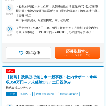
バランス◎／業績右肩上がり！／資格取得サポートも充実～
＜勤務地詳細1＞本社住所：徳島県徳島市津田海岸町5-51 受動喫
＼この求人のポイント／
煙対策：敷地内喫煙可能場所あり＜勤務地詳細2＞徳島本社住所：
◎ワークライフバランスを重視した柔軟な社風
勤務地
徳島市津田海岸町１３番１３２号 受動喫煙対策：屋内全面禁煙変
【最寄り駅】
◎完全週休2日制（土日祝休み／年間休日126日）
更の範囲：会社の定める事業所
中田駅(徳島県)、阿波富田駅、南小松島駅
◎残業時間は月10～20時間程度
◎リフレッシュ旅行制度（年1回5万円支給）
＜予定年収＞400万円～450万円＜賃金形態＞月給制＜賃金内訳＞
◎期末賞与あり（毎年3月・業績による）
月額（基本給）：195,000円～240,000円その他固定手当/月：
給与
15,000円～25,000円＜月給＞210,000円～265,000円＜昇給有無
■業務内容
＞有＜残業手当＞有＜給与補足＞■昇給：年1回（5月）■賞与：年
災害時における電力確保のための発電設備や、地球環境への負担
3回（前年度平均5か月）◆住宅都市手当：一人暮らし20,000円、
を軽減するビル空調システムを提供する当社にて、非常用発電機
実家暮らし15,000円、既婚者25,000円資格手当（月額上限20,000
応募依頼する
や上下水道処理設備、農業用ポンプ設備の設置工事・メンテナン
気になる
円）家族手当（扶養配偶者：10,000円、子：5,000円～）賃金は
（エージェントサービス）
スに関する営業業務をお任せします。
あくまでも目安の金額であり、選考を通じて上下する可能性があ
ります。月給(月額)は固定手当を含めた表記です。
■業務詳細
・ポンプ設備、非常用発電機の既存顧客への営業
NEW
・メンテナンス、新規受注、公共工事全般の営業
【徳島】残業ほぼ無し◆一般事務・社内サポート◆年
・受注割合：据付・施工管理8割、メンテナンス2割
・顧客：ゼネコン、サブコン、官公庁
収350万円～／未経験OK／土日祝休み
・担当企業数：約200社
株式会社ニシテック
・担当エリア：徳島県内が中心（一部四国・関西エリアあり）
正社員
転勤なし
職種未経験歓迎
業種未経験歓迎
■教育体制
・入社後は社内製品についての研修を実施します。