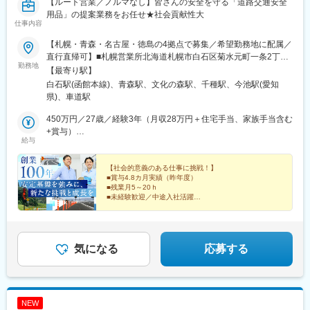
【ルート営業／ノルマなし】皆さんの安全を守る「道路交通安全
用品」の提案業務をお任せ★社会貢献性大
仕事内容
【札幌・青森・名古屋・徳島の4拠点で募集／希望勤務地に配属／
直行直帰可】■札幌営業所北海道札幌市白石区菊水元町一条2丁目
勤務地
3番8号＜アクセス＞「札幌駅」より車で10分■青森営業所青森県
【最寄り駅】
青森市篠田2丁目6番5号＜アクセス＞「青森駅」より徒歩12分■名
白石駅(函館本線)、青森駅、文化の森駅、千種駅、今池駅(愛知
古屋支店愛知県名古屋市千種区内山3丁目29番10号 千種AMビル5
県)、車道駅
階■四国営業所徳島県徳島市新浜本町2丁目3番50号 坂東新浜ビル
10号室＜アクセス＞「徳島駅」より車で15分※受動喫煙対策：あ
450万円／27歳／経験3年（月収28万円＋住宅手当、家族手当含む
り
+賞与）
給与
610万円／36歳／経験8年（月収38万円＋住宅手当、家族手当含む
+賞与）
【社会的意義のある仕事に挑戦！】
■賞与4.8カ月実績（昨年度）
■残業月5～20ｈ
■未経験歓迎／中途入社活躍
■男女で育休実績あり
■業界トップクラスのシェア／リーディングカンパニー
気になる
応募する
NEW