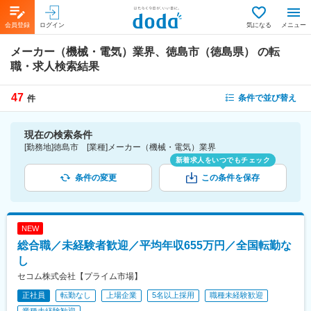
会員登録
ログイン
気になる
メニュー
メーカー（機械・電気）業界、徳島市（徳島県）
の転
職・求人検索結果
47
条件で並び替え
件
現在の検索条件
[勤務地]徳島市 [業種]メーカー（機械・電気）業界
新着求人をいつでもチェック
条件の変更
この条件を保存
NEW
総合職／未経験者歓迎／平均年収655万円／全国転勤な
し
セコム株式会社【プライム市場】
正社員
転勤なし
上場企業
5名以上採用
職種未経験歓迎