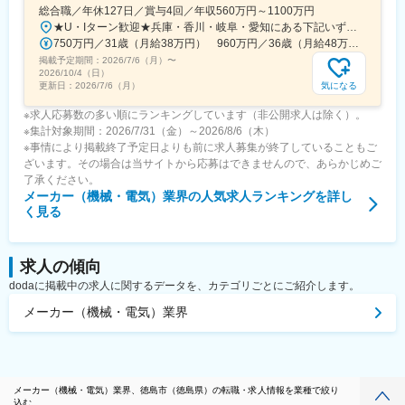
総合職／年休127日／賞与4回／年収560万円～1100万円
★U・Iターン歓迎★兵庫・香川・岐阜・愛知にある下記いずれかの事業所・神戸工場／兵庫県神戸市中央区・西神工場／兵庫県神戸市西区・西神戸工場／兵庫県神戸市西区・明石工場／兵庫県明石市・播磨工場／兵庫県加古郡・岐阜工場／岐阜県各務原市・名古屋第一工場／愛知県弥富市・名古屋第二工場／愛知県海部郡・坂出工場／香川県坂出市・神戸本社／兵庫県神戸市中央区・東京本社／東京都港区 など※受動喫煙対策実施
750万円／31歳（月給38万円） 960万円／36歳（月給48万円）
掲載予定期間：
2026/7/6（月）
〜
2026/10/4（日）
気になる
更新日：
2026/7/6（月）
※求人応募数の多い順にランキングしています（非公開求人は除く）。
※集計対象期間：2026/7/31（金）～2026/8/6（木）
※事情により掲載終了予定日よりも前に求人募集が終了していることもご
ざいます。その場合は当サイトから応募はできませんので、あらかじめご
了承ください。
メーカー（機械・電気）業界
の人気求人ランキングを詳し
く見る
求人の傾向
dodaに掲載中の求人に関するデータを、カテゴリごとにご紹介します。
メーカー（機械・電気）業界
メーカー（機械・電気）業界、徳島市（徳島県）の転職・求人情報を業種で絞り
込む