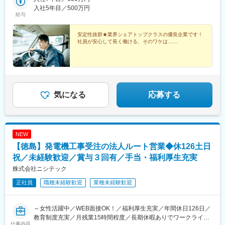
駅、岩国駅、幡生駅、梅林駅(広島県)、福山駅、東山・おかでんミ
取市、鳥取県境港市、島根県松江市■四国愛媛県松山市、香川県高
入社5年目／500万円
ュージアム駅、高松町駅、鳥取駅、朝日ケ丘駅、伊予和気駅、林
給与
松市、徳島県徳島市、高知県高知市■東海愛知県名古屋市、三重県
道駅、阿波富田駅、旭町一丁目駅、本星崎駅、阿倉川駅、古庄
四日市市、静岡県静岡市、静岡県浜松市、岐阜県羽島市■関西大阪
駅、天竜川駅、南宿駅、平林駅(大阪府)、鳳駅、医療センター駅、
府大阪市、大阪府堺市、兵庫県神戸市、兵庫県姫路市、奈良県奈
安定性抜群★業界シェアトップクラスの優良企業です！
英賀保駅、帯解駅、竹田駅(京都府)、鳩ケ谷駅、鷲宮駅、鉄道博物
社員が安心して長く働ける、そのワケは……
良市、京都府京都市■関東埼玉県川口市、埼玉県久喜市、埼玉県さ
館駅、大倉山駅(神奈川県)、南橋本駅、本千葉駅、南仙台駅、陸前
いたま市、神奈川県横浜市、神奈川県相模原市、千葉県千葉市■東
豊里駅、蛇田駅、北山形駅、郡山富田駅、木太東口駅、計算科学
北宮城県仙台市、宮城県登米市、宮城県石巻市、山形県山形市、
センター駅、伏見駅(京都府)
福島県郡山市※受動喫煙対策あり
気になる
応募する
NEW
【徳島】発電機工事受注の法人ルート営業◆休126土日
祝／未経験歓迎／賞与３回有／手当・福利厚生充実
株式会社ニシテック
正社員
職種未経験歓迎
業種未経験歓迎
～女性活躍中／WEB面接OK！／福利厚生充実／年間休日126日／
教育制度充実／月残業15時間程度／長期休暇ありでワークライフ
仕事内容