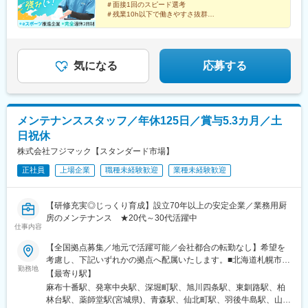
(東京都)、京王八王子駅、京成千葉駅、平沼橋駅、川崎駅、末広町
＃面接1回のスピード選考
道駅、藤井寺駅、新石切駅、近鉄八尾駅、烏丸御池駅、西院駅(京
駅(東京都)、さっぽろ駅、仙台駅、矢場町駅、福井駅(福井県)、日
＃残業10h以下で働きやすさ抜群
福線)、五条駅(京都市営)、桂駅、椥辻駅、上鳥羽口駅、松ケ崎駅
本橋駅(大阪府)、祇園四条駅、三宮駅(神戸市営)、綾ノ町駅、本通
(京都府)、長岡京駅、亀岡駅、宮津駅、福知山駅、大久保駅(京都
PC専門店『ドスパラ』やハイパフォーマンス
駅、葭川公園駅、高島町駅、淡路町駅、北１２条駅、仙台駅(地下
PC「GALLERIA」を
府)、新田辺駅、稲荷町駅(広島県)、井口駅(広島県)、呉駅、西条駅
鉄)、大須観音駅、福井口駅、近鉄日本橋駅、清水五条駅、三宮・
展開する当社でデジタル機器の専門家を目指しません
(広島県)、三次駅、海田市駅、緑井駅、尾道駅、福山駅、岩国駅、
花時計前駅、原爆ドーム前駅
か？
気になる
応募する
柳井駅、下関駅、徳山駅、防府駅、宇部新川駅、東萩駅、湯田温
泉駅、岡山駅、備前西市駅、倉敷市駅、児島駅、笠岡駅、備中高
梁駅、津山口駅、西片上駅、本山駅(香川県)、高松築港駅、一宮
駅、鴨島駅、穴吹駅、阿南駅、阿波富田駅、鳴門駅、伊予大洲
メンテナンススタッフ／年休125日／賞与5.3カ月／土
駅、宇和島駅、伊予三島駅、新居浜駅、伊予富田駅、南堀端駅、
北伊予駅、筑前前原駅、竹下駅、名島駅、薬院大通駅、藤崎駅(福
日祝休
岡県)、雑餉隈駅、二日市駅、行橋駅、小倉駅(福岡県)、熊西駅、
株式会社フジマック【スタンダード市場】
赤間駅、久留米駅、大牟田駅、甘木駅(西鉄線)、新飯塚駅、新御茶
ノ水駅、東新宿駅、浜松町駅、半蔵門駅、東陽町駅、日本橋駅(東
正社員
上場企業
職種未経験歓迎
業種未経験歓迎
京都)、亀戸水神駅、荒川車庫前駅、京急蒲田駅、下神明駅、表参
道駅、千住大橋駅、千歳烏山駅、乃木坂駅、雪が谷大塚駅、上野
【研修充実◎じっくり育成】設立70年以上の安定企業／業務用厨
広小路駅、小伝馬町駅、東大前駅、築地市場駅、奥沢駅、荏原町
房のメンテナンス ★20代～30代活躍中
駅、成増駅、早稲田駅(都電荒川線)、布田駅、立川駅、石川町駅、
仕事内容
平沼橋駅、京急鶴見駅、港南中央駅、海老名駅(相模線)、茅ケ崎
駅、京急川崎駅、飯能駅、玉淀駅、新越谷駅、本川越駅、西武秩
【全国拠点募集／地元で活躍可能／会社都合の転勤なし】希望を
父駅、市川真間駅、京成西船駅、新津田沼駅、京成成田駅、東別
考慮し、下記いずれかの拠点へ配属いたします。■北海道札幌市／
院駅、一社駅、池下駅、塩釜口駅、瑞穂区役所駅、大曽根駅、新
勤務地
函館市／旭川市／釧路市／帯広市■東北宮城県／青森県／岩手県／
【最寄り駅】
豊橋駅、豊川駅、新瀬戸駅、新豊田駅、小牧口駅、名鉄一宮駅、
秋田県／山形県／福島県■関東東京都（港区・台東区・中野区・八
麻布十番駅、発寒中央駅、深堀町駅、旭川四条駅、東釧路駅、柏
西尾口駅、浜松駅、草薙駅(東海道本線)、来宮駅、三島広小路駅、
王子市・小平市）／千葉県（千葉市・柏市・船橋市）／神奈川県
林台駅、薬師堂駅(宮城県)、青森駅、仙北町駅、羽後牛島駅、山形
近鉄日本橋駅、玉川駅(大阪府)、山田駅(大阪モノレール)、肥後橋