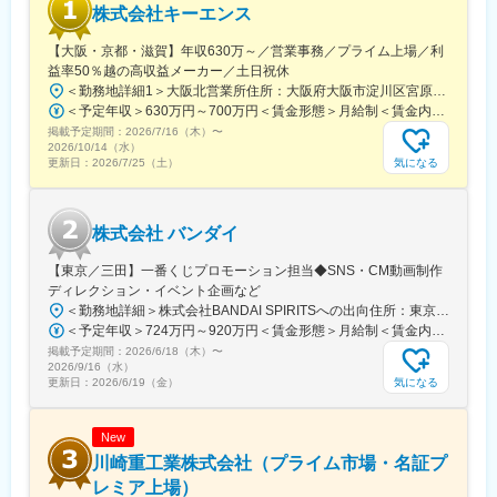
株式会社キーエンス
変更の範囲：会社の定める業務
【大阪・京都・滋賀】年収630万～／営業事務／プライム上場／利
益率50％越の高収益メーカー／土日祝休
＜勤務地詳細1＞大阪北営業所住所：大阪府大阪市淀川区宮原3-5-36 新大阪トラストタワー勤務地最寄駅：新大阪駅受動喫煙対策：敷地内喫煙可能場所あり＜勤務地詳細2＞京都営業所住所：京都府京都市下京区四条通室町東入函谷鉾町101 アーバンネット四条烏丸ビル受動喫煙対策：屋内全面禁煙＜勤務地詳細3＞滋賀営業所住所：滋賀県大津市中央2-2-6 受動喫煙対策：屋内全面禁煙変更の範囲：会社の定める事業所
＜予定年収＞630万円～700万円＜賃金形態＞月給制＜賃金内訳＞月額（基本給）：279,000円～281,000円＜月給＞279,000円～281,000円＜昇給有無＞有＜残業手当＞有＜給与補足＞上記は入社初年度の想定年収です。※月給の金額とは別で、残業代、業績賞与支給有り※賞与：年4回、昇給：年1～2回※経験・能力等を考慮の上、同社規定により待遇を決定します※年収は会社業績によって変動することがあります賃金はあくまでも目安の金額であり、選考を通じて上下する可能性があります。月給(月額)は固定手当を含めた表記です。
掲載予定期間：
2026/7/16（木）
〜
2026/10/14（水）
気になる
更新日：
2026/7/25（土）
株式会社 バンダイ
【東京／三田】一番くじプロモーション担当◆SNS・CM動画制作
ディレクション・イベント企画など
＜勤務地詳細＞株式会社BANDAI SPIRITSへの出向住所：東京都港区三田3‐5‐19 住友不動産東京三田ガーデンタワー受動喫煙対策：屋内全面禁煙変更の範囲：会社の定める事業所
＜予定年収＞724万円～920万円＜賃金形態＞月給制＜賃金内訳＞月額（基本給）：315,000円～400,000円＜月給＞315,000円～400,000円＜昇給有無＞有＜残業手当＞有＜給与補足＞※役職と給与は、経験・能力などを考慮し最終決定■昇給：年1回■賞与：年1回■年収例（一般）759万円／中途入社2年目／月給33万円＋時間外手当（30時間）＋賞与■年収例（チーフ）920万円／中途入社2年目／月給40万円＋時間外手当（30時間）＋賞与賃金はあくまでも目安の金額であり、選考を通じて上下する可能性があります。月給(月額)は固定手当を含めた表記です。
掲載予定期間：
2026/6/18（木）
〜
2026/9/16（水）
気になる
更新日：
2026/6/19（金）
New
川崎重工業株式会社（プライム市場・名証プ
レミア上場）