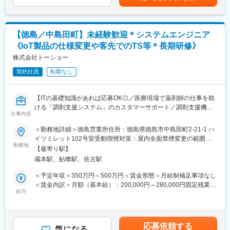
■職務内容：
定・賞与／年2回／計3ヶ月分／前年度実績・昇給：年１回（4
自社工場にて、自動車整備・車検対応を中心に、お客様対応もお
月）賃金はあくまでも目安の金額であり、選考を通じて上下する
任せします。
可能性があります。月給(月額)は固定手当を含めた表記です。
チーム単位で整備を行うため、不明点はいつでも先輩社員に聞け
【徳島／中島田町】未経験歓迎＊システムエンジニア
る環境です。また整備士や検査員、牽引免許などの業務で必要な
《IoT製品の仕様変更や客先でのTS等＊長期研修》
資格は全額会社負担で取得頂けます。
株式会社トーショー
■業務詳細：
契約社員
転勤なし
＜メンテナンス業務＞
・乗用車、4tトラック、中型バスなどの点検・車検・一般整備
・オイル交換、タイヤ交換、ブレーキ周りの整備、故障診断など
【ITの基礎知識があれば応募OK◎／医療現場で薬剤師の仕事を助
＜フロント業務＞
ける「調剤支援システム」のカスタマーサポート／調剤支援機
・お客様の受付・ヒアリング（症状や要望の確認）
仕事内容
器・システムで総合病院でのシェアNo.1】
・見積もり内容や修理内容のご説明
＜勤務地詳細＞徳島営業所住所：徳島県徳島市中島田町2-21-1 ハ
・顧客データ管理
【はじめに】
イツミレット102号室受動喫煙対策：屋内全面禁煙変更の範囲：
中型車や法人顧客の案件もあり、説明力・提案力を活かしながら
当ポジションは自社販売している大型IoT製品や薬剤システムの運
勤務地
会社の定める事業所（リモートワーク含む）
「頼られる存在」として活躍できます！
【最寄り駅】
用～保守を担うシステムエンジニア職となっております。未経験
蔵本駅、鮎喰駅、佐古駅
からチャレンジできる事に加えて、メーカー直雇用という貴重な
■入社後の流れ・フォロー体制：
求人となっております。IT領域へキャリアチェンジされたい方歓
＜予定年収＞350万円～500万円＜賃金形態＞月給制補足事項なし
・先輩社員について補助作業からスタートし、段階的に車検・整
迎しております！
＜賃金内訳＞月額（基本給）：200,000円～280,000円固定残業手
備の一連の流れをお任せしていきます。
給与
当/月：40,000円～70,000円（固定残業時間33時間0分/月）超過し
【業務内容】
た時間外労働の残業手当は追加支給＜月給＞240,000円～350,000
■組織・キャリアパス：
お客様との仕様打合せや現地でのシステムカスタマイズも発生す
円（一律手当を含む）＜昇給有無＞有＜残業手当＞有＜給与補足
・全社員9名、整備士は5名体制（30代3名・50代2名）
るため、社内でのデスクワークが6割、お客様先での業務が4割ほ
＞※給与詳細は、年齢・スキルを考慮し決定します。■昇給：年1
従業員同士の仲が良く、ジョークを言えるくらい親しみやすい雰
応募依頼する
どとなります。また、外部のITベンダーとの打ち合わせ等もある
気になる