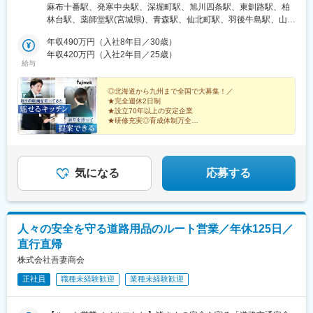
秋田県／山形県／福島県■関東東京都（港区・台東区・中野区・八
麻布十番駅、発寒中央駅、深堀町駅、旭川四条駅、東釧路駅、柏
王子市・小平市）／千葉県（千葉市・柏市・船橋市）／神奈川県
林台駅、薬師堂駅(宮城県)、青森駅、仙北町駅、羽後牛島駅、山形
（横浜市・川崎市・厚木市）／埼玉県（上尾市）／栃木県／群馬
駅、安積永盛駅、鶴田駅、群馬総社駅、偕楽園駅、長野駅、松本
県／茨城県■中部静岡県（静岡市・三島市・浜松市）／愛知県（名
年収490万円（入社8年目／30歳）
駅、甲府駅、上尾駅、葭川公園駅、大神宮下駅、柏駅、新御徒町
古屋市・岡崎市）／山梨県／富山県／石川県／新潟県／長野県
年収420万円（入社2年目／25歳）
駅、落合駅(東京都)、京王八王子駅、青梅街道駅、上大岡駅、元住
給与
（長野市・松本市）／岐阜県／福井県 ■近畿大阪府（吹田市・堺
吉駅、本厚木駅、新静岡駅、三島二日町駅、助信駅、黒川駅(愛知
市）／京都府／兵庫県（神戸市・姫路市）／和歌山県／三重県■中
県)、南富山駅、上諸江駅、新福井駅、岐南駅、六名駅、東松阪
国・四国広島県（広島市、福山市）／島根県／岡山県／山口県／
◎北海道から九州まで全国で大募集！／
駅、越後石山駅、豊津駅(大阪府)、萩原天神駅、くいな橋駅、和田
★完全週休2日制
香川県／徳島県／愛媛県／高知県■九州・沖縄福岡県（福岡市・北
岬駅、亀山駅(兵庫県)、田井ノ瀬駅、下祇園駅、東福山駅、松江
★設立70年以上の安定企業
九州市）／佐賀県／長崎県／熊本県／大分県／宮崎県／鹿児島県
駅、備前西市駅、周防下郷駅、香西駅、吉成駅、鎌田駅、薊野
★研修充実◎育成体制万全
／沖縄県※転勤は必ず相談の上、決定いたします（基本同じエリア
★賞与支給実績5.3カ月分
駅、大橋駅(福岡県)、競馬場前駅(福岡県)、鍋島駅、住吉駅(長崎
高級ホテル・レストランでプロに愛されてきた『魅せる
内転勤となります）※営業所によっては、マイカー通勤OK（駐車
県)、八丁馬場駅、牧駅(大分県)、宮崎駅、南鹿児島駅前駅、安里
キッチン』。
場完備）※受動喫煙対策：オフィス内禁煙
駅、西松本駅、田原町駅(東京都)、新井薬師前駅、港南中央駅、江
スタンダード上場企業で築く安定のキャリア。
坂駅、竹田駅(京都府)、竹下駅、守恒駅、南鹿児島駅、蔵前駅、東
気になる
応募する
中野駅、涙橋駅
人々の安全を守る道路用品のルート営業／年休125日／
直行直帰
株式会社吾妻商会
正社員
職種未経験歓迎
業種未経験歓迎