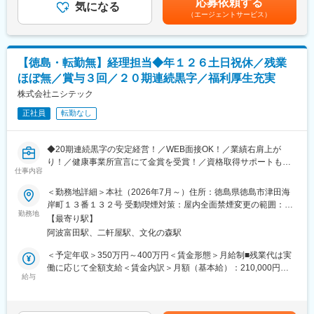
応募依頼する
メンテナンスまで一貫して行っております。
気になる
者1万円、子一人5千円・資格手当：最大2万円賃金はあくまでも
す。
（エージェントサービス）
今回募集する施工管理職は、工程/品質/安全管理など、機器設置工
目安の金額であり、選考を通じて上下する可能性があります。月
事が無事に進むように現場を取りまとめていただくお仕事です。
給(月額)は固定手当を含めた表記です。
変更の範囲：会社の定める業務
■業務詳細
【徳島・転勤無】経理担当◆年１２６土日祝休／残業
・取引先と工事日程や工程について打ち合わせ
ほぼ無／賞与３回／２０期連続黒字／福利厚生充実
・設計／施工図面の作成（社内の技術者と相談のうえ進めま
す。）
株式会社ニシテック
・協力会社の手配
正社員
転勤なし
・工事の工程、品質の管理
・定期的なメンテナンス対応
・必要書類の作成
◆20期連続黒字の安定経営！／WEB面接OK！／業績右肩上が
り！／健康事業所宣言にて金賞を受賞！／資格取得サポートも充
■導入実績
仕事内容
実！／ヤンマーやアズビル特約店企業！◆
スポーツスタジアムや道の駅、大学など、皆さんが一度は目にし
＜勤務地詳細＞本社（2026年7月～）住所：徳島県徳島市津田海
た事のある施設を担当しております。（官公庁の案件も多数！）
＼この求人のポイント／
岸町１３番１３２号 受動喫煙対策：屋内全面禁煙変更の範囲：会
◎ワークライフバランスを重視した柔軟な社風
勤務地
社の定める事業所
■非常用発電機とは
【最寄り駅】
◎完全週休2日制（土日祝／年休126日）
例えば災害時などに、病院で停電が発生すると…
阿波富田駅、二軒屋駅、文化の森駅
◎残業時間ほぼ無し
手術中や、重要危機につながれている患者様の命にかかわりま
◎リフレッシュ旅行制度有り（毎年プライベートで使える旅費5万
＜予定年収＞350万円～400万円＜賃金形態＞月給制■残業代は実
す。当社の扱う非常用発電機は、そうした緊急時にすぐに電力を
円を支給！）
働に応じて全額支給＜賃金内訳＞月額（基本給）：210,000円～
供給し、人々の安心と命を支えています。
◎期末賞与有り！（毎年3月、業績による）
給与
250,000円その他固定手当/月：15,000円～18,000円＜月給＞
225,000円～268,000円＜昇給有無＞有＜残業手当＞有＜給与補足
■ポンプ設備とは
■業務内容
＞■賞与：3回・昨年度賞与実績：4ヶ月・インセンティブ：無■諸
徳島は川が多く、豪雨や台風の際には水位が急激に上がり、浸水
本社経理部にて、当社の経理業務全般を担当していただきます。