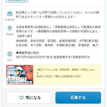
業種未経験歓迎
総合職として様々な分野で活躍していただくために、セコムの根
幹であるセキュリティ業務からお任せします！
仕事内容
全国各事業所※全国転勤なし！異動範囲は原則として配属先の都道
府県のみです。※通勤圏内の他都道府県への異動の可能性もありま
勤務地
す。■機械警備／全国各事業所（北海道、青森県、秋田県、岩手
【最寄り駅】
県、山形県、宮城県、福島県、茨城県、栃木県、東京都、神奈川
神保町駅、若松河田駅、荻窪駅、成城学園前駅、大門駅(東京都)、
県、千葉県、埼玉県、岐阜県、静岡県、愛知県、滋賀県、京都
白金台駅、市ケ谷駅、亀有駅、木場駅(東京都)、茅場町駅、亀戸
府、大阪府、兵庫県、奈良県、和歌山 県、鳥取県、岡山県、広島
駅、梶原駅、用賀駅、蒲田駅、大井町駅、渋谷駅、北千住駅、中
県、山口県、徳島県、香川県、愛媛県、福岡県、佐賀県、長崎
◆機械警備の場合
村橋駅、池袋駅、西荻窪駅、笹塚駅、芦花公園駅、六本木駅、新
県、熊本県、大分県、鹿 児島県）■常駐警備／千葉県（成田国際
587万円/月給33.9万円+賞与+超過勤務手当+深夜割増手当
中野駅、神泉駅、多摩川駅、広尾駅、上野御徒町駅、岩本町駅、
給与
空港）、東京都、愛知県（名古屋・豊橋）、岐阜県内の各契約先■
白山駅(東京都)、築地駅、葛西駅、自由が丘駅、学芸大学駅、旗の
現金護送／岩手県、秋田県、山形県、茨城県、東京都、神奈川
台駅、梅島駅、地下鉄成増駅、護国寺駅、三鷹駅、府中駅(東京
県、千葉県、埼玉県、愛知県、静岡県の各事業所
●東証プライム上場・長期休暇・退職金・転勤なしetc…
都)、花小金井駅、調布駅、立川南駅、福生駅、国立駅、豊田駅、
●
八王子駅、町田駅、武蔵小杉駅、柿生駅、元町・中華街駅、横浜
将来まで安定して働ける各種制度が充実！
駅、新横浜駅、鶴見駅、金沢文庫駅、本厚木駅、上大岡駅、大和
総合職として入社後は、セキュリティ、営業、事務管
駅(神奈川県)、戸塚駅、本郷台駅、たまプラーザ駅、センター南
理、技術など幅広いフィールドで活躍可能。全国転勤が
駅、海老名駅(相鉄・小田急)、平塚駅、小田原駅、湘南台駅、鎌倉
ないため、好きな街で腰を据えてキャリアを築けます。
駅、北茅ケ崎駅、横須賀中央駅、相模原駅、小田急相模原駅、川
崎駅、東所沢駅、入曽駅、東飯能駅、所沢駅、久喜駅、川口駅、
気になる
応募する
戸田公園駅、和光市駅、志木駅、熊谷駅、鴻巣駅、深谷駅、寄居
駅、大宮駅(埼玉県)、春日部駅、上尾駅、岩槻駅、東浦和駅、浦和