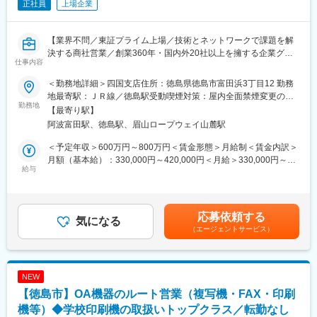
■ご入社後の流れ：
正社員
上場企業
専門知識はベテラン社員からのフォロー含め、1から習得いただけ
ます。
【業界不問／東証プライム上場／技術とネットワークで課題を解
■同ポジションについて：
決する商社営業／創業360年・国内外20社以上を擁する企業グル
仕事内容
同社は、非常用発電設備やポンプ・上下水道設備、ビルの空調自
ープ／14か国・64拠点にグローバル展開／グループ売上約1400億
動制御システムなど、人々の暮らしに欠かせない設備を扱うエン
円】
＜勤務地詳細＞四国支店住所：徳島県徳島市富田浜3丁目12 勤務
ジニアリング企業です。設備の選定・設計から施工、保守、リニ
地最寄駅：ＪＲ線／徳島駅受動喫煙対策：屋内全面禁煙変更の範
ューアルまで一貫して手掛け、官公庁、病院、学校、工場などを
◆求人ポイント：
勤務地
囲：会社の定める事業所
【最寄り駅】
支えています。
・徳島に根差してグローバル企業で働ける
阿波富田駅、徳島駅、眉山ロープウェイ山麓駅
地域産業を支える世界トップクラスのメーカーと取引し、森六グ
今回募集するのは、書類や情報を正確に管理し、社内メンバーを
ループのネットワークも活用できます。
＜予定年収＞600万円～800万円＜賃金形態＞月給制＜賃金内訳＞
バックオフィスから支えるポジションです。日常的な業務はオフ
・大手メーカーの新製品開発に携われる
月額（基本給）：330,000円～420,000円＜月給＞330,000円～
ィス内でのPC作業が中心。必要な専門知識は入社後に学べるた
お客様の開発段階から入り込み、材料や技術提案を実施。
給与
420,000円＜昇給有無＞有＜残業手当＞有＜給与補足＞※上記年収
め、建設・設備業界が初めての方も安心してスタートできます。
新製品が世の中に出るまで支援できます。
は部の平均残業20時間を想定に含んだ金額です。※給与は、経
・価格競争ではない提案営業
験・スキルを考慮の上決定■賞与：原則年2回（6月/12月｜4.8か月
■配属先
商材力だけでなく、「どのメーカーと組み合わせるか」「どの技
※前年度実績）■昇給：原則年1回（4月）賃金はあくまでも目安の
応募依頼する
総務部：6名（20代3名／/40代2名）
術を活用するか」を考えながら課題解決を行う営業です。
気になる
金額であり、選考を通じて上下する可能性があります。月給(月額)
（エージェントサービス）
・将来性の高い市場
は固定手当を含めた表記です。
■働き方抜群／福利厚生充実：
LED・半導体・電子部品業界では、高性能化・高品質化ニーズが
・年休126日／土日祝休み／残業ほぼなし！
拡大。日本メーカーならではの品質優位性を活かした提案機会が
・住宅手当（全員支給）など各種手当が充実！
増えています。
NEW
・非常用発電機、空調システム、ポンプ設備などの施工～メンテ
【徳島市】OA機器のルート営業（複写機・FAX・印刷
ナンスを手がける安定企業です。
◆業務内容：
「モノを売る営業」ではなく、お客様の課題解決を実現するソリ
機等）◆学校印刷機の取扱いトップクラス／転勤なし