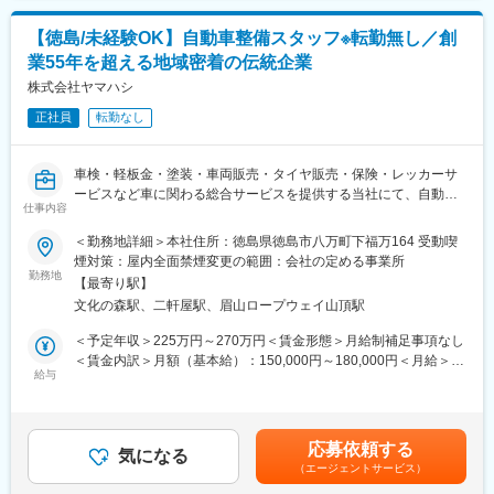
・製品導入後の定期的なアフターフォロー
が支給されるリフレッシュ休暇などの制度も充実。特別休暇や
・新規訪問
GW・年末年始休暇と組み合わせて更に長期休暇取得も可能です。
【徳島/未経験OK】自動車整備スタッフ※転勤無し／創
業55年を超える地域密着の伝統企業
【その他補足情報】
変更の範囲：会社の定める業務
・長期間の研修を用意しているため職種未経験＆技術的な知識が
株式会社ヤマハシ
全く無い方でも立ち上りが可能となっております。
正社員
転勤なし
・正社員登用は前提の採用です。就業態度に問題がなければ原則
登用となり、業界トップクラスシェアを誇る優良企業の正社員と
して安定就業が可能です。（登用率98%、試験やノルマなし）
車検・軽板金・塗装・車両販売・タイヤ販売・保険・レッカーサ
・業界トップクラスのIoT製品や医療システムに触れる事が可能で
ービスなど車に関わる総合サービスを提供する当社にて、自動車
す。また、販売スキルだけでなく薬局運営コンサルティングのス
仕事内容
整備士を募集します。
キルも習得可能なため市場価値向上が可能です。
■業務内容：
＜勤務地詳細＞本社住所：徳島県徳島市八万町下福万164 受動喫
軽作業、タイヤ、オイル、バッテリー、仕上、洗車の業務を担当
煙対策：屋内全面禁煙変更の範囲：会社の定める事業所
【ポジションの魅力】
していただきます（国産車の普通車・軽自動車が主になりま
勤務地
・同社の製品やシステムが、24時間止めてはならない医療現場の
【最寄り駅】
す）。
安心安全や、医療従事者の負担軽減に大きく貢献しています。
文化の森駅、二軒屋駅、眉山ロープウェイ山頂駅
その他付随する業務（納車・引き取りなど）も担当していただき
・調剤というニッチな分野で、業界トップクラスのシェアを誇る
ます。
＜予定年収＞225万円～270万円＜賃金形態＞月給制補足事項なし
製品が多数あります。寡占市場だからこそ、競合製品を使ってい
＜賃金内訳＞月額（基本給）：150,000円～180,000円＜月給＞
る顧客からいかにシェアを獲得するか、試行錯誤する面白さがあ
■当社について：
給与
150,000円～180,000円＜昇給有無＞有＜残業手当＞有＜給与補足
ります。
当社は昭和40年創業。社会の発展と成長と共に、地域に密着した
＞※上記年収については、ご本人の経験やスキルを考慮の上で最終
・同社の営業に決まったマニュアルはなく、自分なりの創意工夫
存在として皆様のカーライフをサポートしてきました。現在平均
決定いたします。■昇給：有り(年1回)■賞与・有り(年2回)■別途該
が重要です。また個人だけでなく拠点単位での表彰制度もありチ
年齢は36歳。30代、40代を中心とした明るく活気のある働きやす
当者には下記手当支給あり・達成5,000～10,000円・販売手当：
ーム一丸で取り組む環境も魅力です。
応募依頼する
い職場です。時代ニーズに応え続けられる組織創りを目指してお
気になる
適額賃金はあくまでも目安の金額であり、選考を通じて上下する
（エージェントサービス）
ります。
可能性があります。月給(月額)は固定手当を含めた表記です。
【同社について】