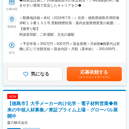
◆残業ほぼ無し／20期連続黒字の安定経営！／WEB面接OK／働
・その後1～2年をかけて、先輩社員とのOJTを通じて業務を習得
きやすい環境で安定したキャリアを◎◆
していただきます。
仕事内容
◎残業ほぼ無し！ワークライフバランスを重視した柔軟な社風
■組織構成
＜勤務地詳細＞本社（2026年7月～）住所：徳島県徳島市津田海
◎完全週休2日制（土日祝／年休126日）
・配属先：6名（20代3名、30代3名）
岸町１３番１３２号 受動喫煙対策：屋内全面禁煙変更の範囲：会
◎リフレッシュ旅行制度有り（毎年プライベートで使える旅費5万
勤務地
・勤続年数：1～18年（26卒新入社員も在籍）
社の定める事業所
【最寄り駅】
円を支給！）
阿波富田駅、二軒屋駅、文化の森駅
◎期末賞与有り！（毎年3月、業績による）
■当社について
非常用発電機やポンプ設備などを扱う会社です。MORIタワーや有
＜予定年収＞350万円～400万円＜賃金形態＞月給制■残業代は実
■業務内容
名美術館、世界的なスポーツイベント関連施設など、多くのラン
働に応じて全額支給＜賃金内訳＞月額（基本給）：200,000円～
同社の技術スタッフが円滑に業務を進められるよう、【書類作成
給与
ドマークや大型施設の設備施工に携わっています。
240,000円その他固定手当/月：15,000円～18,000円＜月給＞
やデータ入力、ファイリング、社内手続きなど】の事務業務をお
215,000円～258,000円＜昇給有無＞有＜残業手当＞有＜給与補足
任せします。
大雨や停電などの災害時に人々の暮らしや社会を支える非常用発
＞■賞与：3回・昨年度賞与実績：4ヶ月・インセンティブ：無■諸
電機や揚排水ポンプ設備をはじめ、生活に欠かせない「水」を支
手当詳細・住宅手当：一人暮らし1.8万円、既婚者1.8万円、実家
応募依頼する
＜詳細＞
気になる
える上下水道処理設備、農業用ポンプ設備の提供を行っていま
暮らし1.5万円・家族手当：扶養配偶者1万円、子一人5千円・資格
（エージェントサービス）
・各種書類の作成、データ入力
す。
手当：最大2万円賃金はあくまでも目安の金額であり、選考を通じ
・提出書類の内容確認、整理、ファイリング
て上下する可能性があります。月給(月額)は固定手当を含めた表記
・写真・図面・各種データの保存、管理、更新
変更の範囲：会社の定める業務
です。
・社員が保有する資格情報の管理
NEW
・健康診断の予約、制服や備品の発注
変更の範囲：会社の定める業務
【徳島市】大手メーカー向け化学・電子材料営業◆将
・電話・メール対応、社内メンバーからの依頼対応
・社内行事の準備および運営サポート
来の中核人材募集／東証プライム上場・グローバル展
※内勤業務が中心ですが、取引先などへ書類をお届けする業務があ
開中
ります。外出には社用車を使用する想定です。
森六株式会社