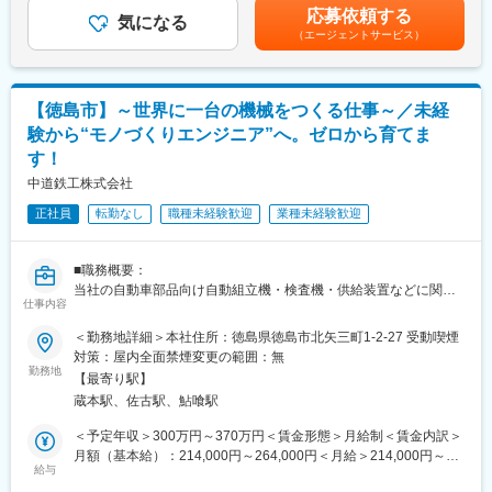
手当詳細・住宅手当：一人暮らし1.8万円、既婚者1.8万円、実家
被害につながる危険があります。
応募依頼する
専門性を深め、日々の経理業務を通じて会社の財務基盤を支える
気になる
暮らし1.5万円・家族手当：扶養配偶者1万円、子一人5千円・資格
当社の扱うポンプ設備は、こうした状況下で速やかに排水を行
（エージェントサービス）
重要な役割です。
手当：最大2万円賃金はあくまでも目安の金額であり、選考を通じ
い、街の安全を守る重要な役割を担っています。
て上下する可能性があります。月給(月額)は固定手当を含めた表記
また、暮らしに欠かせない「きれいな水」を供給することで、住
■業務詳細
です。
民の安心と快適な生活環境を支えています。
・日常的な会計処理、入出金管理、経費精算業務
【徳島市】～世界に一台の機械をつくる仕事～／未経
・月次・四半期・年次決算業務（単体・連結）の推進、会計事務
■組織構成
験から“モノづくりエンジニア”へ。ゼロから育てま
所との連携
・部署の人数：47人
す！
・資金管理、資金繰り表作成、金融機関対応
・若手社員が多く、意見やアイデアを発信しやすい風通しの良い
・各事業所の経理業務指導、内部統制の強化、会計監査対応
中道鉄工株式会社
社風です。
・年末調整、税務申告関連業務（法人税、消費税、所得税、償却
・異業種からの転職者も多く、これまでの経験を活かしながら新
正社員
転勤なし
職種未経験歓迎
業種未経験歓迎
資産税など）
しい分野にチャレンジできる環境が整っています。
・経理業務の効率化・マニュアル化に関する企画立案および実行
変更の範囲：会社の定める業務
■職務概要：
経理の実務経験をお持ちの方は、その経験を活かしてご活躍いた
当社の自動車部品向け自動組立機・検査機・供給装置などに関す
だけます。「もっと幅広い経理業務に携わりたい」「経験を積み
仕事内容
る「機械組立」をお任せします。
ながら成長したい」という意欲のある方を歓迎します。一つひと
＜具体的な業務＞
つの業務を丁寧に進められる方にぴったりの環境です。
＜勤務地詳細＞本社住所：徳島県徳島市北矢三町1-2-27 受動喫煙
・組み立て業務…主に自動車関連部品の組立機や検査機、供給装
対策：屋内全面禁煙変更の範囲：無
置等の機械組立で、加工部門で製作した部品や購入した部品を組
勤務地
■配属先
【最寄り駅】
立図面を見て組立てていただきます。
総務部（20代4名、30代2名、50代1名）
蔵本駅、佐古駅、鮎喰駅
会社全体のお金／制度／仕組みを担っております。
※入社時は機械組立の業務を専任いただきますが、ゆくゆくは電気
報連相はもちろん、雑談も多く、情報共有が活発なチームです！
＜予定年収＞300万円～370万円＜賃金形態＞月給制＜賃金内訳＞
配線、機械部品加工などの業務もお任せする可能性があります。1
月額（基本給）：214,000円～264,000円＜月給＞214,000円～
台ごとに仕様が違う「オンリーワンの機械づくり」に関わりなが
給与
■当社について
264,000円＜昇給有無＞有＜残業手当＞有＜給与補足＞■昇給有り
ら、エンジニアとして組立加工とキャリアの幅を広げられるやり