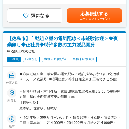
◆働き方抜群／福利厚生充実
■賞与あり※年2回賃金はあくまでも目安の金額であり、選考を通
がいの大きい仕事です。
・年休126日／土日祝休み／残業ほぼなし！
じて上下する可能性があります。月給(月額)は固定手当を含めた表
・住宅手当（全員支給）など各種手当が充実！
記です。
応募依頼する
参考：機械部品加工…「フライス・マシニングセンターオペレー
気になる
・非常用発電機、空調システム、ポンプ設備などの施工～メンテ
（エージェントサービス）
ター」受注生産による自動車関連部品の組立機や検査機、供給装
ナンスを手がける安定企業です。
置等の部品を製作していただきます。
変更の範囲：会社の定める業務
■入社後の流れ：ご入社後は、まず先輩社員のそばで作業の流れを
【徳島市】自動組立機の電気配線＜未経験歓迎＞◆夜
見ながら、工具や機械の安全な使い方、図面の見方など、基本か
勤無し◆正社員◆特許多数の主力製品開発
ら丁寧にお教えします。未経験の方には簡単な作業や補助業務か
らお任せし、少しずつ工程を増やしていきます。
中道鉄工株式会社
正社員
転勤なし
職種未経験歓迎
業種未経験歓迎
経験者の方には、スキルに応じて早い段階から1つのユニットや部
品を任せ、段取りの工夫などもお任せします。機械設計・電気設
計と同じ敷地内で働くため、わからないことはすぐ相談できる環
◆◇自動組立機・検査機の電気配線／特許技術を持つ省力化機械
境です。社外研修やセミナーなど、希望に応じて学べる場も用意
メーカー／残業月10時間程度／将来は組立も加工もできる多能工
しています。
仕事内容
へ◇◆
＜勤務地詳細＞本社住所：徳島県徳島市北矢三町1-2-27 受動喫煙
■組織体制：
■職務概要：
対策：屋内全面禁煙変更の範囲：無
組立部門には現在4名（30～50代）、加工部門には6名（40～50
当社の自動車部品向け自動組立機・検査機・供給装置などに関す
勤務地
代）が在籍しています。ベテランから中堅までバランスよく在籍
【最寄り駅】
る「電気配線作業」をお任せします。
しており、落ち着いた雰囲気の職場です。設計（機械2名・電気1
蔵本駅、佐古駅、鮎喰駅
＜具体的な業務＞
名）も同じ拠点にいるため、図面の意図や組立のポイントを直接
・電気配線業務…主に自動車関連部品の組立機や検査機、供給装
＜予定年収＞300万円～370万円＜賃金形態＞月給制＜賃金内訳＞
聞きながら作業できます。互いにどの機械も扱えるようにするこ
置等の電気配線の組立で、加工部門で製作した部品や購入した部
月額（基本給）：214,000円～264,000円＜月給＞214,000円～
とで、忙しいラインを助け合い、残業を減らす文化が根づいてい
品を組立図面を見て組立てていただきます。
給与
264,000円＜昇給有無＞有＜残業手当＞有＜給与補足＞■昇給有り
ます。