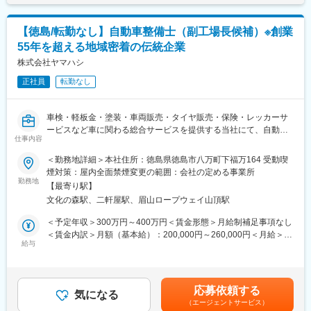
当社は売上高256億円、全国77拠点、従業員数570名規模を誇る調
変更の範囲：会社の定める業務
剤機器メーカーです。1971年創業と半世紀以上歴史をもち、特に
1980年代から他社に先駆けてスウェーデンなどヨーロッパに販売
【徳島/転勤なし】自動車整備士（副工場長候補）※創業
網を拡大してきました。国内だけでなく、海外での売上も安定的
55年を超える地域密着の伝統企業
に伸びているため経営が安定しています。
株式会社ヤマハシ
正社員
転勤なし
変更の範囲：会社の定める業務
車検・軽板金・塗装・車両販売・タイヤ販売・保険・レッカーサ
ービスなど車に関わる総合サービスを提供する当社にて、自動車
仕事内容
整備士を募集します。
■業務内容：
＜勤務地詳細＞本社住所：徳島県徳島市八万町下福万164 受動喫
車検整備、一般整備、定期点検整備などを行っていただきます。
煙対策：屋内全面禁煙変更の範囲：会社の定める事業所
（国産車の普通車・軽自動車が主になります）
勤務地
【最寄り駅】
その他付随する業務として納車、引き取りなども行っていただき
文化の森駅、二軒屋駅、眉山ロープウェイ山頂駅
ます。
＜予定年収＞300万円～400万円＜賃金形態＞月給制補足事項なし
■当社について：
＜賃金内訳＞月額（基本給）：200,000円～260,000円＜月給＞
当社は昭和40年創業。社会の発展と成長と共に、地域に密着した
給与
200,000円～260,000円＜昇給有無＞有＜残業手当＞有＜給与補足
存在として皆様のカーライフをサポートしてきました。現在平均
＞※上記年収については、ご本人の経験やスキルを考慮の上で最終
年齢は36歳。30代、40代を中心とした明るく活気のある働きやす
決定いたします。■昇給：有り(年1回)■賞与・有り(年2回)■別途該
い職場です。時代ニーズに応え続けられる組織創りを目指してお
当者には下記手当支給あり・主任検査員20,000円～・検査員
応募依頼する
ります。
気になる
10,000円～・2級整備士7,000円～・3級整備士5,000円～賃金はあ
（エージェントサービス）
くまでも目安の金額であり、選考を通じて上下する可能性があり