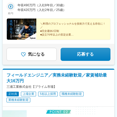
（横浜市・川崎市・厚木市）／埼玉県（上尾市）／栃木県／群馬
駅、安積永盛駅、鶴田駅、群馬総社駅、偕楽園駅、長野駅、松本
駅、大江橋駅、四ツ橋駅、西田辺駅、大国町駅、ＪＲ河内永和
県／茨城県■中部静岡県（静岡市・三島市・浜松市）／愛知県（名
年収490万円（入社8年目／30歳）
駅、甲府駅、上尾駅、葭川公園駅、大神宮下駅、柏駅、新御徒町
駅、岡町駅、花田口駅、高槻駅、丸太町駅(京都市営)、西院駅(阪
古屋市・岡崎市）／山梨県／富山県／石川県／新潟県／長野県
年収420万円（入社2年目／25歳）
駅、落合駅(東京都)、京王八王子駅、青梅街道駅、上大岡駅、元住
急線)、烏丸駅、新田駅(京都府)、京田辺駅、段原一丁目駅、商工
給与
（長野市・松本市）／岐阜県／福井県 ■近畿大阪府（吹田市・堺
吉駅、本厚木駅、新静岡駅、三島二日町駅、助信駅、黒川駅(愛知
センター入口駅、七軒茶屋駅、岡山駅前駅、倉敷駅、高松駅(香川
市）／京都府／兵庫県（神戸市・姫路市）／和歌山県／三重県■中
県)、南富山駅、上諸江駅、新福井駅、岐南駅、六名駅、東松阪
県)、本町一丁目駅、薬院駅、南福岡駅、紫駅、平和通駅、西黒崎
国・四国広島県（広島市、福山市）／島根県／岡山県／山口県／
＼料理のプロフェッショナルを技術力で支える存在に！
駅、越後石山駅、豊津駅(大阪府)、萩原天神駅、くいな橋駅、和田
駅、甘木駅(甘木鉄道線)、御茶ノ水駅、御成門駅、三越前駅、上中
／
香川県／徳島県／愛媛県／高知県■九州・沖縄福岡県（福岡市・北
岬駅、亀山駅(兵庫県)、田井ノ瀬駅、下祇園駅、東福山駅、松江
■完全週休2日制
里駅、沼部駅、御徒町駅、馬喰町駅、東銀座駅、長原駅(東京都)、
九州市）／佐賀県／長崎県／熊本県／大分県／宮崎県／鹿児島県
駅、備前西市駅、周防下郷駅、香西駅、吉成駅、鎌田駅、薊野
■設立70年以上の安定企業
立川北駅、日本大通り駅、川越市駅、秩父駅、東中山駅、平安通
／沖縄県※転勤は必ず相談の上、決定いたします（基本同じエリア
■研修充実◎育成体制万全
駅、大橋駅(福岡県)、競馬場前駅(福岡県)、鍋島駅、住吉駅(長崎
駅、駅前大通駅、西一宮駅、第一通り駅、県立美術館前駅、日本
■賞与支給実績5.3カ月分
内転勤となります）※営業所によっては、マイカー通勤OK（駐車
県)、八丁馬場駅、牧駅(大分県)、宮崎駅、南鹿児島駅前駅、安里
橋駅(大阪府)、西九条駅、淀屋橋駅、心斎橋駅、姫松駅、芦原橋
場完備）※受動喫煙対策：オフィス内禁煙
駅、西松本駅、田原町駅(東京都)、新井薬師前駅、港南中央駅、江
高級ホテル・レストランに選ばれてきた厨房機器。
駅、河内永和駅、大小路駅、久津川駅、的場町駅、新井口駅、大
坂駅、竹田駅(京都府)、竹下駅、守恒駅、南鹿児島駅、蔵前駅、東
品質と機能美にこだわった『魅せるキッチン』。
気になる
応募する
町駅(広島県)、西川緑道公園駅、片原町駅(香川県)、西堀端駅、渡
中野駅、涙橋駅
辺通駅、西鉄二日市駅、西小倉駅、萩原駅(福岡県)
フィールドエンジニア／実務未経験歓迎／家賃補助最
大16万円
三浦工業株式会社【プライム市場】
正社員
上場企業
5名以上採用
職種未経験歓迎
業種未経験歓迎