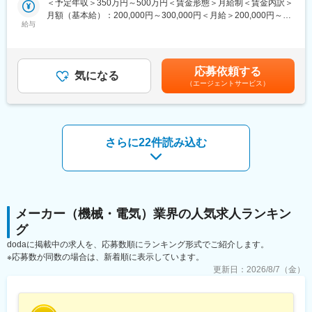
＜予定年収＞350万円～500万円＜賃金形態＞月給制＜賃金内訳＞
・製品に含まれる含有化学物質の調査および報告
月額（基本給）：200,000円～300,000円＜月給＞200,000円～
・製品含有化学物質のデータベース（グリーン調達マイスター）
給与
300,000円＜昇給有無＞有＜残業手当＞有＜給与補足＞上記予定
の管理
年収はこれまでのご経験・年齢・スキルなどを考慮の上で最終決
・IMDSやchemSHERPA等で製品データの登録や報告
定します。■昇給：年1回■賞与：年2回（直近3か月分）■ベースア
・紛争鉱物調査、報告およびそのデータベースの管理
ップ：新卒などの若手社員の初任給/月10,000～20,000円（直近実
応募依頼する
・製品安全データシート（SDS）の作成
気になる
績）賃金はあくまでも目安の金額であり、選考を通じて上下する
（エージェントサービス）
・化学物質関連法規、規制内容の調査とその対応策等の立案
可能性があります。月給(月額)は固定手当を含めた表記です。
・顧客からの製品含有化学物質に関する問合せ対応 等
■今後の方向性
（1）新市場の開拓と事業領域の拡大…成長を続ける環境・次世代
さらに22件読み込む
エネルギー分野で、強みである抄紙技術を活かした耐熱絶縁材、
電導材、熱伝導材などで新たな市場開拓を目指しており、また炭
素繊維を使用した複合材料CFRP（炭素繊維強化プラスチック）
の用途展開、MBR（膜分離活性汚泥法）用浸漬膜及びユニットを
製造し、下水処理、産業廃水処理の水処理分野での事業領域拡大
を図っています。
メーカー（機械・電気）業界の人気求人ランキン
（2）中核商品のグローバル市場における競争優位の追究…エンジ
グ
ン用濾材の海外生産・海外展開をさらに強化し、高いコスト競争
dodaに掲載中の求人を、応募数順にランキング形式でご紹介します。
力を持って日系の濾過機メーカー及び外資系メーカーへの積極的
※応募数が同数の場合は、新着順に表示しています。
な拡販活動を行っていきます。また、世界のトップシェアの水処
更新日：
2026/8/7（金）
理関連資材の分離膜支持体においては、中長期的な市場成長を見
込まれるため、生産効率や品質の向上に取り組み、安定供給を目
指しています。