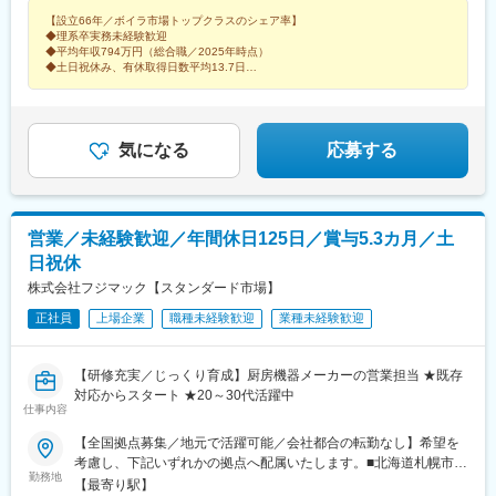
県、鳥取県、島根県、岡山県、広島県、山口県、徳島県、香川
駅、偕楽園駅、古河駅、江曽島駅、高崎問屋町駅、太田駅(群馬
【設立66年／ボイラ市場トップクラスのシェア率】
県、愛媛県、高知県、福岡県、佐賀県、長崎県、熊本県、大分
県)、国母駅、新潟駅、北長岡駅、春日山駅、北長野駅、村井駅、
◆理系卒実務未経験歓迎
県、宮崎県、鹿児島県、沖縄県※受動喫煙対策あり
南富山駅、西金沢駅、越前新保駅、尾張星の宮駅、船町駅、春日
◆平均年収794万円（総合職／2025年時点）
井駅(中央本線)、左京山駅、東刈谷駅、岐南駅、春日町駅、沼津
◆土日祝休み、有休取得日数平均13.7日
◆最大16万9000円の家賃補助
駅、天竜川駅、阿漕駅、中川原駅、新石切駅、南茨木駅(阪急線)、
◆公的資格の取得支援充実
青木駅、西明石駅、播磨高岡駅、十条駅(京都府・近鉄線)、福知山
駅、栗東駅、南彦根駅、郡山駅(奈良県)、紀和駅、鳥取駅、松江
駅、備前西市駅、下祇園駅、東福山駅、防府駅、小月駅、堀江
気になる
応募する
駅、伊予西条駅、北宇和島駅、薊野駅、元山駅(香川県)、鮎喰駅、
東比恵駅、久留米大学前駅、九州工大前駅、牧駅(大分県)、佐賀
駅、大村車両基地駅、早岐駅、鹿児島中央駅、平成駅、宮崎駅、
西都城駅、赤嶺駅、糀谷駅、泉岳寺駅、センター北駅、土呂駅、
営業／未経験歓迎／年間休日125日／賞与5.3カ月／土
八柱駅、沢良宜駅、紀伊中ノ島駅、祇園新橋北駅、蔵本駅
日祝休
株式会社フジマック【スタンダード市場】
正社員
上場企業
職種未経験歓迎
業種未経験歓迎
【研修充実／じっくり育成】厨房機器メーカーの営業担当 ★既存
対応からスタート ★20～30代活躍中
仕事内容
【全国拠点募集／地元で活躍可能／会社都合の転勤なし】希望を
考慮し、下記いずれかの拠点へ配属いたします。■北海道札幌市／
勤務地
函館市／旭川市／釧路市／帯広市■東北宮城県／青森県／岩手県／
【最寄り駅】