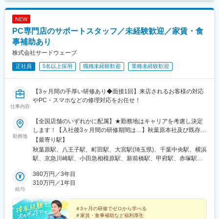
駅、草加駅、三郷駅(埼玉県)、南越谷駅、川越駅、坂戸駅(埼玉
県)、東松山駅、御花畑駅、本庄駅、海浜幕張駅、鎌取駅、稲毛海
NEW
岸駅、四街道駅、佐倉駅、五井駅、木更津駅、安房鴨川駅、愛宕
PC専門店のサポートスタッフ／未経験歓迎／家賃・食
駅(千葉県)、柏駅、市川駅、西船橋駅、小金城趾駅、新浦安駅、津
田沼駅、新鎌ケ谷駅、茂原駅、東金駅、成田駅、千葉ニュータウ
事補助あり
ン中央駅、佐原駅、銚子駅、八日市場駅、真岡駅、宇都宮駅、宝
株式会社サードウェーブ
積寺駅、西那須野駅、黒磯駅、鹿沼駅、小山駅、足利駅、常陸多
正社員
5名以上採用
職種未経験歓迎
業種未経験歓迎
賀駅、守谷駅、取手駅、土浦駅、古河駅、つくば駅、石岡駅、笹
川駅、下館駅、水戸駅、佐和駅、金山駅(愛知県)、荒子川公園駅、
上社駅、今池駅(愛知県)、本郷駅(愛知県)、植田駅(名古屋市営)、
【3ヶ月間の手厚い研修あり◆面接1回】来店されるお客様の対応
桜山駅、森下駅(愛知県)、尼ケ坂駅、駅前駅、蒲郡駅、豊川稲荷
やPC・スマホなどの修理対応をお任せ！
駅、水野駅、北野桝塚駅、豊田市駅、春日井駅(中央本線)、刈谷
仕事内容
駅、安城駅、津島駅、西春駅、小牧駅、知多半田駅、尾張一宮
駅、大府駅、前後駅、西尾駅、東岡崎駅、舞阪駅、新浜松駅、天
【全国店舗のいずれかに配属】★勤務地はキャリアを考慮し決定
竜川駅、掛川駅、磐田駅、静岡駅、草薙駅(静岡鉄道線)、新清水
します！【入社後3ヶ月間の研修期間は…】秋葉原本社及び既存の
勤務地
駅、富士宮駅、富士駅、焼津駅、藤枝駅、島田駅(静岡県)、六合
デジタルドック店舗で研修を実施。※遠方の方は宿泊場所を用意し
【最寄り駅】
駅、御殿場駅、伊東駅、熱海駅、伊豆急下田駅、修善寺駅、沼津
ます！＜北海道・東北＞北海道／岩手県／宮城県／福島県＜関東
秋葉原駅、八王子駅、町田駅、大宮駅(埼玉県)、千葉中央駅、横浜
駅、三島駅、多治見駅、瑞浪駅、中津川駅、美濃太田駅、高山
＞東京都／神奈川県／埼玉県／千葉県群馬県／茨城県／栃木県＜
駅、京急川崎駅、小田急相模原駅、新前橋駅、甲府駅、赤塚駅、
駅、名鉄岐阜駅、北方真桑駅、大垣駅、四天王寺前夕陽ケ丘駅、
北陸・東海＞新潟県／石川県／福井県／富山県山梨県／長野県／
鶴田駅、札幌駅、岩手飯岡駅、宮城野通駅、安積永盛駅、曳馬
長堀橋駅、野田駅(大阪環状線)、山田駅(大阪府・阪急線)、本町
静岡県／愛知県／三重県＜関西＞大阪府／京都府／兵庫県＜中
380万円／3年目
駅、上前津駅、新潟駅、大泉駅(富山県)、松任駅、新福井駅、富士
駅、塚本駅、なにわ橋駅、江坂駅、西大橋駅、北畠駅、今宮駅、
国・四国＞広島県／愛媛県／徳島県＜九州・沖縄＞福岡県／佐賀
310万円／1年目
駅、高茶屋駅、川中島駅、草薙駅(東海道本線)、なんば駅(南海
給与
平野駅(地下鉄)、布施駅、曽根駅(大阪府)、古川橋駅、今福鶴見
県／熊本県大分県／宮崎県／鹿児島県／沖縄県＜本社＞本社／東
線)、京都河原町駅、神戸三宮駅(阪急・神戸高速)、七道駅、夢前
駅、富田林駅、河内長野駅、堺東駅、泉ケ丘駅、中百舌鳥駅、高
京都千代田区外神田3‐12‐8 住友不動産秋葉原ビル◎将来的に訪
川駅、紙屋町西駅、福音寺駅、福山駅、徳島駅、竹下駅、佐賀
見ノ里駅、岸和田駅、泉佐野駅、茨木駅、高槻市駅、牧落駅、千
問でのサービス提供もお願いする可能性があります◎社命による
＃3ヶ月の研修でゼロから学べる
駅、騎射場駅、浦添前田駅、敷戸駅、田吉駅、南熊本駅、中野駅
＃家賃・食事補助など福利厚生
里中央駅(北大阪急行)、石橋阪大前駅、寝屋川市駅、枚方市駅、住
異動の場合は、引越費用全額負担します