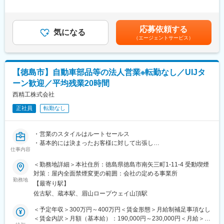
■賞与あり※年2回賃金はあくまでも目安の金額であり、選考を通
※入社時は電気配線業務を専任いただきますが、ゆくゆくは機械組
じて上下する可能性があります。月給(月額)は固定手当を含めた表
■企業の特徴／魅力：
み立て、機械部品加工などの業務もお任せする可能性がありま
記です。
当社は、無振動で部品を整列供給する「回転円盤式部品整列供給
応募依頼する
す。1台ごとに仕様が違う「オンリーワンの機械づくり」に関わり
気になる
装置」で「ものづくり日本大賞 優秀賞」を受賞するなど、高い技
（エージェントサービス）
ながら、エンジニアとして組立加工とキャリアの幅を広げられる
術力を持つ省力化機械メーカーです。自動車・食品・医薬品など
やりがいの大きい仕事です。
多くの業界と取引しており、景気に左右されにくい安定した事業
参考：機械部品加工…「フライス・マシニングセンターオペレー
基盤があります。
ター」受注生産による自動車関連部品の組立機や検査機、供給装
【徳島市】自動車部品等の法人営業※転勤なし／UIJタ
置等の部品を製作していただきます。
変更の範囲：会社の定める業務
ーン歓迎／平均残業20時間
■入社後の流れ：ご入社後は、まず先輩社員のそばで作業の流れを
西精工株式会社
見ながら、工具や機械の安全な使い方、図面の見方など、基本か
正社員
転勤なし
ら丁寧にお教えします。未経験の方には簡単な作業や補助業務か
らお任せし、少しずつ工程を増やしていきます。
・営業のスタイルはルートセールス
経験者の方には、スキルに応じて早い段階から1つのユニットや部
・基本的には決まったお客様に対して出張し
品を任せ、段取りの工夫などもお任せします。機械設計・電気設
仕事内容
（東京、名古屋、大阪、広島がメイン。その他地方もあり）営業
計と同じ敷地内で働くため、わからないことはすぐ相談できる環
活動を行う。5日以上/月
＜勤務地詳細＞本社住所：徳島県徳島市南矢三町1-11-4 受動喫煙
境です。社外研修やセミナーなど、希望に応じて学べる場も用意
・新規顧客開拓として展示会の出展対応（大阪、東京）年2回程度
対策：屋内全面禁煙変更の範囲：会社の定める事業所
しています。
展示内容の検討から展示会場での来場者対応。
勤務地
【最寄り駅】
展示会後の来場者へのフォローアップ（電話、メール、面談で
■組織体制：
佐古駅、蔵本駅、眉山ロープウェイ山頂駅
の打合せ等）を行う
組立部門には現在4名（30～50代）、加工部門には6名（40～50
＜予定年収＞300万円～400万円＜賃金形態＞月給制補足事項なし
代）が在籍しています。ベテランから中堅までバランスよく在籍
＜賃金内訳＞月額（基本給）：190,000円～230,000円＜月給＞
しており、落ち着いた雰囲気の職場です。設計（機械2名・電気1