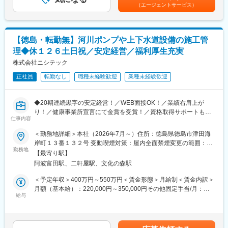
回■賞与：年2回賃金はあくまでも目安の金額であり、選考を通じ
囲気で風通しも抜群です。分からないことは何でも聞いてくださ
（エージェントサービス）
ため、関係者が多いのも当職種の特徴の一つとなります。
て上下する可能性があります。月給(月額)は固定手当を含めた表記
い！
最初は一つの製品を担当いただきシステムと製品専門性を高めて
です。
実力と頑張り次第で、将来的には会社幹部などのポジションも目
頂きますが、経験に応じて他のシステムや対応範囲を広げて頂き
指せます！
ます。
【徳島・転勤無】河川ポンプや上下水道設備の施工管
■働き方・やりがい：
理◆休１２６土日祝／安定経営／福利厚生充実
【ポジションの魅力】
・景気の波に左右されにくく、地域のお客様や企業から安定して
・長期間の研修を用意しているため職種未経験＆技術的な知識が
株式会社ニシテック
受注をいただいています。
全く無い方でも立ち上りが可能となっております。
・車のオーナー様から相談を受け、最適な修理を提案・実施し、
正社員
転勤なし
職種未経験歓迎
業種未経験歓迎
・業界トップクラスの調剤システムやIoT製品を扱っており、業務
「ありがとう」「やっぱりここに任せてよかった」と感謝される
を通して最新の技術に触れることが可能です。
瞬間が大きなやりがいです！
・正社員登用は前提の採用です。就業態度に問題がなければ原則
◆20期連続黒字の安定経営！／WEB面接OK！／業績右肩上が
登用となり、業界トップクラスシェアを誇る優良企業の正社員と
変更の範囲：会社の定める業務
り！／健康事業所宣言にて金賞を受賞！／資格取得サポートも充
して安定就業が可能です。（登用率98%、試験ノルマなし）
仕事内容
実！／ヤンマーやアズビル特約店企業！◆
＜勤務地詳細＞本社（2026年7月～）住所：徳島県徳島市津田海
【同社の魅力】
＼この求人のポイント／
岸町１３番１３２号 受動喫煙対策：屋内全面禁煙変更の範囲：会
◆医療業界に貢献：
◎ワークライフバランスを重視した柔軟な社風
勤務地
社の定める事業所
最新のIoT技術に注力しており、これまで人の手でアナログに行わ
【最寄り駅】
◎完全週休2日制（土日祝／年休126日）
れていた薬剤管理を、全自動で管理、調整、計測、分包まで対応
阿波富田駅、二軒屋駅、文化の森駅
◎残業時間20～30ｈ程
可能にしました。当社の製品やシステムが、24時間止めてはなら
◎リフレッシュ旅行制度有り（毎年プライベートで使える旅費5万
＜予定年収＞400万円～550万円＜賃金形態＞月給制＜賃金内訳＞
ない医療現場の安心安全や、医療従事者の負担軽減に大きく貢献
円を支給！）
月額（基本給）：220,000円～350,000円その他固定手当/月：
しています。
◎期末賞与有り！（毎年3月、業績による）
給与
15,000円～25,000円＜月給＞235,000円～375,000円＜昇給有無
◆高いシェアを持つ製品：
＞有＜残業手当＞有＜給与補足＞■賞与：3回・昨年度賞与実績：
調剤というニッチな分野で、業界トップクラスのシェアを誇る製
■業務内容
5ヶ月・インセンティブ：無■諸手当詳細・住宅手当：一人暮らし
品が多数あります。寡占市場だからこそ、競合製品を使っている
徳島本社では、非常用発電機やポンプ設備工事の、機器の選定～
2万円、既婚者2.5万円、実家暮らし1.5万円・家族手当：扶養配偶
顧客からいかにシェアを獲得するか試行錯誤する面白さがありま