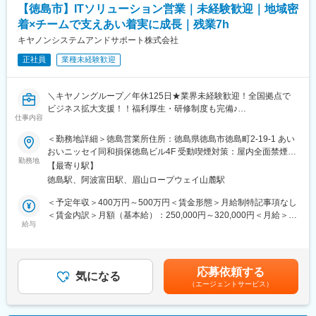
【徳島市】ITソリューション営業｜未経験歓迎｜地域密
■就業環境：
変更の範囲：本文参照
着×チームで支えあい着実に成長｜残業7h
年間休日127日
■魅力：～人材への積極的な投資～
キヤノンシステムアンドサポート株式会社
当社では、水環境や住宅機器の販売施工など専門的な技術や知識
正社員
業種未経験歓迎
が求められます。そこで一人ひとりの社員が着実にステップアッ
プできるように階層別のキャリアプランを作成し、それに合わせ
た教育研修を実施しています。例えば、研修企業と提携しオリジ
＼キヤノングループ／年休125日★業界未経験歓迎！全国拠点で
ナルの通信教育サイトを立ち上げ、ビジネススキルや管理者向け
ビジネス拡大支援！！福利厚生・研修制度も完備♪
に部下のマネジメント法などの習得をサポート。資格取得を目指
仕事内容
す方には受験費や交通費を会社で負担し、合格した際には報奨金
■職務内容:
＜勤務地詳細＞徳島営業所住所：徳島県徳島市徳島町2-19-1 あい
を提供しています。
キヤノン製オフィス機器やIT製品の提案を通じて、企業が抱えるIT
おいニッセイ同和損保徳島ビル4F 受動喫煙対策：屋内全面禁煙変
に関する課題解決支援を行っていただきます。テレワーク導入や
勤務地
更の範囲：会社の定める事業所（リモートワーク含む）
変更の範囲：会社の定める業務
【最寄り駅】
業務効率化、DX推進など様々な課題を抱えている企業はまだまだ
徳島駅、阿波富田駅、眉山ロープウェイ山麓駅
多いです。顧客に対して最適な課題解決のためのソリューション
提案をお任せします。専門知識が求められる場面では、社内の専
＜予定年収＞400万円～500万円＜賃金形態＞月給制特記事項なし
門部署にて技術的なサポートを行いますので、IT関連製品の経験
＜賃金内訳＞月額（基本給）：250,000円～320,000円＜月給＞
がない方もご活躍いただける環境です。
給与
250,000円～320,000円＜昇給有無＞有＜残業手当＞有＜給与補足
■取り扱い製品：
＞※上記年収はあくまで想定であり、選考を通じて上下いたしま
・キヤノン製ビジネス機器（複合機など）
す。■昇給：業績昇給、プロモーション昇給■賞与：年2回（6月、
・基幹ソフトウェア
12月）賃金はあくまでも目安の金額であり、選考を通じて上下す
応募依頼する
・セキュリティシステム
気になる
る可能性があります。月給(月額)は固定手当を含めた表記です。
（エージェントサービス）
・ネットワーク機器 等
■業務詳細：
エリア単位での担当で業界問わず幅広い法人企業様の担当をお任