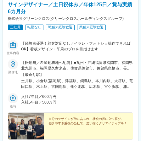
サインデザイナー／土日祝休み／年休125日／賞与実績
6カ月分
株式会社グリーンクロス(グリーンクロスホールディングスグループ)
正社員
転勤なし
職種未経験歓迎
業種未経験歓迎
【経験者優遇！顧客対応なし／イラレ・フォトショ操作できれば
OK】看板デザイン・印刷のプロを目指せます
仕事内容
【転勤無／希望勤務地へ配属】■九州・沖縄福岡県福岡市、福岡県
北九州市、福岡県久留米市、佐賀県佐賀市、佐賀県鳥栖市、長崎
勤務地
県西彼杵郡長与町、長崎県佐世保市、熊本県熊本市、熊本県球磨
【最寄り駅】
郡あさぎり町、大分県大分市、宮崎県宮崎市、鹿児島県鹿児島
土井駅、小倉駅(福岡県)、津福駅、鍋島駅、本川内駅、大塔駅、竜
市、鹿児島県鹿屋市、沖縄県浦添市、沖縄県名護市 ■中国山口県
田口駅、木上駅、古国府駅、蓮ケ池駅、広木駅、宮ケ浜駅、浦添
山口市、山口県下関市、広島県広島市、広島県福山市、岡山県岡
前田駅、てだこ浦西駅、新山口駅、幡生駅、梅林駅(広島県)、福山
山市、鳥取県鳥取市、鳥取県境港市、島根県松江市 ■四国愛媛県
入社7年目／600万円
駅、東山・おかでんミュージアム駅、鳥取駅、高松町駅、朝日ケ
松山市、香川県高松市、徳島県徳島市、高知県高知市 ■東海愛知
入社5年目／500万円
丘駅、伊予和気駅、林道駅、阿波富田駅、旭町一丁目駅、本星崎
給与
県名古屋市、三重県四日市市、静岡県静岡市、静岡県浜松市、岐
駅、阿倉川駅、天竜川駅、古庄駅、南宿駅、鶴橋駅、鳳駅、医療
阜県羽島市 ■関西大阪府大阪市、大阪府堺市、兵庫県神戸市、兵
センター駅、英賀保駅、帯解駅、竹田駅(京都府)、東日本橋駅、鳩
庫県姫路市、奈良県奈良市、京都府京都市 ■関東東京都中央区、
自分のデザインが街にあふれ、社会の役に立つ喜び。
ケ谷駅、鷲宮駅、鉄道博物館駅、大倉山駅(神奈川県)、南橋本駅、
働きやすさ重視の当社で、思い描くクリエイティブを！
埼玉県川口市、埼玉県久喜市、埼玉県さいたま市、神奈川県横浜
本千葉駅、南仙台駅、蛇田駅、北山形駅、郡山富田駅、木太東口
市、神奈川県相模原市、千葉県千葉市 ■東北宮城県仙台市、宮城
駅、桃谷駅、計算科学センター駅、伏見駅(京都府)、馬喰横山駅、
県石巻市、山形県山形市、福島県郡山市 ※受動喫煙対策あり
大阪上本町駅、浜町駅