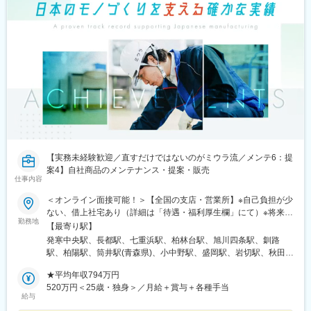
【実務未経験歓迎／直すだけではないのがミウラ流／メンテ6：提
案4】自社商品のメンテナンス・提案・販売
仕事内容
＜オンライン面接可能！＞【全国の支店・営業所】※自己負担が少
ない、借上社宅あり（詳細は「待遇・福利厚生欄」にて）※将来的
勤務地
に転居を伴う転勤（全国）はありますが、初任地はエリア単位
【最寄り駅】
【北海道／東北／関東／甲信越／東海・北陸／近畿／中四国／九
発寒中央駅、長都駅、七重浜駅、柏林台駅、旭川四条駅、釧路
州・沖縄】で可能な限り希望を考慮しています。北海道、青森
駅、柏陽駅、筒井駅(青森県)、小中野駅、盛岡駅、岩切駅、秋田
県、岩手県、宮城県、秋田県、山形県、福島県、茨城県、栃木
駅、北山形駅、鶴岡駅、郡山富田駅、泉駅(常磐線)、大鳥居駅、小
県、群馬県、埼玉県、千葉県、東京都、神奈川県、山梨県、岐阜
★平均年収794万円
岩駅、石神井公園駅、北野駅(東京都)、高輪ゲートウェイ駅、セン
県、静岡県、愛知県、三重県、新潟県、富山県、石川県、福井
520万円＜25歳・独身＞／月給＋賞与＋各種手当
ター南駅、本厚木駅、湘南台駅、大宮公園駅、熊谷駅、大袋駅、
給与
県、長野県、滋賀県、京都府、大阪府、兵庫県、奈良県、和歌山
南古谷駅、桜木駅(千葉県)、新八柱駅、木更津駅、土浦駅、水郷