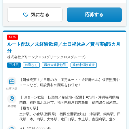
気になる
応募する
NEW
ルート配送／未経験歓迎／土日祝休み／賞与実績6カ月
分
株式会社グリーンクロス(グリーンクロスグループ)
正社員
転勤なし
職種未経験歓迎
業種未経験歓迎
【研修充実！／日勤のみ・固定ルート・近距離のみ】仮設照明や
コーンなど、建設資材の配送をお任せ！
仕事内容
【 UIターン歓迎・転勤無／希望地へ配属】■九州・沖縄福岡県福
岡市、福岡県北九州市、福岡県糟屋郡志免町、福岡県久留米市、
勤務地
佐賀県佐賀市、佐賀県鳥栖市、長崎県西彼杵郡長与町、長崎県佐
【最寄り駅】
世保市、熊本県熊本市、熊本県球磨郡あさぎり町、大分県大分
土井駅、小倉駅(福岡県)、福岡空港駅(鉄道)、津福駅、鍋島駅、田
市、宮崎県宮崎市、鹿児島県鹿児島市、鹿児島県鹿屋市、沖縄県
代駅、本川内駅、大塔駅、竜田口駅、木上駅、古国府駅、蓮ケ池
浦添市、沖縄県名護市■中国山口県山口市、山口県岩国市、山口県
駅、広木駅、宮ケ浜駅、浦添前田駅、てだこ浦西駅、周防下郷
下関市、広島県広島市、広島県福山市、岡山県岡山市、鳥取県鳥
入社7年目／600万円