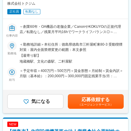
変更の範囲：会社の定める業務
ューション営業です。LED・半導体・ディスプレイなどの電気電
株式会社トクジム
子分野のお客様に対し、化学メーカーや素材メーカー、自動車部
正社員
転勤なし
品メーカーなど幅広いネットワークを活用しながら最適な材料・
技術を提案します。
・既存顧客への提案営業（業務比率90％以上）
～創業60年・OA機器の老舗企業／CanonやKOKUYOの正規代理
・顧客の新規開発案件への参画
店／転勤なし／残業月平均16hでワークライフバランス◎～
・仕入先メーカーとの調整、同行訪問
仕事内容
・新規商材、新規テーマの発掘
■仕事内容：
・見積作成、納期調整、各種フォロー業務
＜勤務地詳細＞本社住所：徳島県徳島市三軒屋町東80-3 受動喫煙
官公庁および学校関係に対して、コンピューター機器、印刷・複
◇担当顧客：徳島県内を代表するLED・光半導体メーカーを中心
対策：屋内全面禁煙変更の範囲：本文参照
合機などを中心としたOA機器の提案営業をお任せします。既存顧
勤務地
に担当いただきます。国内外で高い評価を受けるメーカーと直接
【最寄り駅】
客へのルート営業やお客様の困りごとを解決する提案を行いま
向き合いながら、最先端製品の開発に携われる環境です。売上規
地蔵橋駅、文化の森駅、二軒屋駅
す。
模の大きい主要顧客を担当するため、大きなやりがいと責任感を
持って活躍いただけます。
＜予定年収＞400万円～500万円＜賃金形態＞月給制＜賃金内訳＞
■具体的には：
月額（基本給）：200,000円～300,000円固定残業手当/月：
・徳島県内を中心にルート営業を行い、既存顧客への提案営業を
給与
◆ポジションの魅力：
40,000円～60,000円（固定残業時間30時間0分/月）超過した時間
担当します。（官公庁や学校が7割、3割は一般の会社）
お客様からは、「こんな製品を作りたい」「もっと環境負荷を下
外労働の残業手当は追加支給＜月給＞240,000円～360,000円（一
・お客様のオフィスでの困りごとを把握し、解決できるよう計画
げたい」「製品品質を向上させたい」といった相談が寄せられま
律手当を含む）＜昇給有無＞有＜残業手当＞有＜給与補足＞上記
し、提案を行います。
す。その課題に対して、当社が持つ豊富な商材・技術・グローバ
予定年収はこれまでのご経験・年齢・スキルなどを考慮の上で最
応募依頼する
・その他にも、取引先との連絡調整やパソコン操作、リース契約
気になる
ルネットワークを活用し、最適な解決策を提案します。単なる価
終決定いたします。■昇給：年1回（5月）■賞与：年2回（4月・10
（エージェントサービス）
の対応などがあります。
格競争ではなく、お客様の開発パートナーとして価値を発揮でき
月）※個人連動あり賃金はあくまでも目安の金額であり、選考を通
・営業担当は1人当たり150社担当、多い日には1日5～10件回りま
る営業スタイルです。
じて上下する可能性があります。月給(月額)は固定手当を含めた表
す。
記です。
・取扱いメーカー：理想科学工業、Canon、KOKUYO など
◆組織構成：10名
NEW
【変更の範囲：会社の定める業務】
四国支店は13名在籍（うち同部署2名）