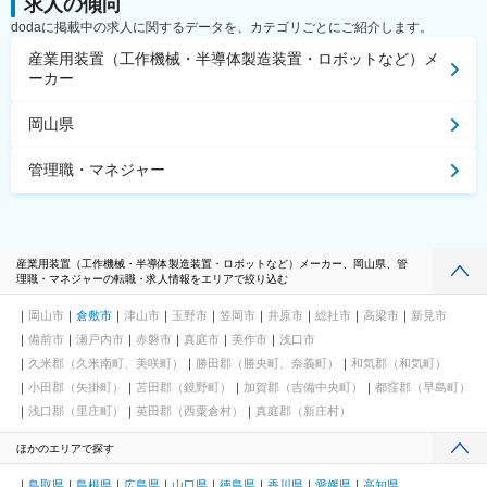
求人の傾向
dodaに掲載中の求人に関するデータを、カテゴリごとにご紹介します。
産業用装置（工作機械・半導体製造装置・ロボットなど）メ
ーカー
岡山県
管理職・マネジャー
産業用装置（工作機械・半導体製造装置・ロボットなど）メーカー、岡山県、管
理職・マネジャーの転職・求人情報をエリアで絞り込む
岡山市
倉敷市
津山市
玉野市
笠岡市
井原市
総社市
高梁市
新見市
備前市
瀬戸内市
赤磐市
真庭市
美作市
浅口市
久米郡（久米南町、美咲町）
勝田郡（勝央町、奈義町）
和気郡（和気町）
小田郡（矢掛町）
苫田郡（鏡野町）
加賀郡（吉備中央町）
都窪郡（早島町）
浅口郡（里庄町）
英田郡（西粟倉村）
真庭郡（新庄村）
ほかのエリアで探す
鳥取県
島根県
広島県
山口県
徳島県
香川県
愛媛県
高知県