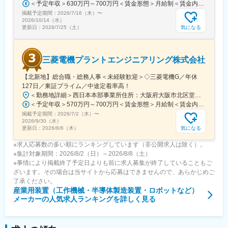
＜予定年収＞630万円～700万円＜賃金形態＞月給制＜賃金内訳＞月額（基本給）：279,000円～281,000円＜月給＞279,000円～281,000円＜昇給有無＞有＜残業手当＞有＜給与補足＞上記は入社初年度の想定年収です。※月給の金額とは別で、残業代、業績賞与支給有り※賞与：年4回、昇給：年1～2回※経験・能力等を考慮の上、同社規定により待遇を決定します※年収は会社業績によって変動することがあります賃金はあくまでも目安の金額であり、選考を通じて上下する可能性があります。月給(月額)は固定手当を含めた表記です。
掲載予定期間：
2026/7/16（木）
〜
2026/10/14（水）
気になる
更新日：
2026/7/25（土）
三菱電機プラントエンジニアリング株式会社
【北新地】総合職・総務人事＜未経験歓迎＞◇三菱電機G／年休
127日／東証プライム／中途定着率高！
＜勤務地詳細＞西日本本部事業所住所：大阪府大阪市北区堂島2-2-2 勤務地最寄駅：JR東西線／北新地駅受動喫煙対策：屋内喫煙可能場所あり変更の範囲：会社の定める事業所
＜予定年収＞570万円～700万円＜賃金形態＞月給制＜賃金内訳＞月額（基本給）：295,000円～335,000円＜月給＞295,000円～335,000円＜昇給有無＞有＜残業手当＞有＜給与補足＞※上記年収は想定残業時間20～30時間込みの金額となります。※上記はあくまで想定年収です。経験・スキルに応じて決定します。■昇給：年1回■賞与：年2回（6月・12月）※実績あり賃金はあくまでも目安の金額であり、選考を通じて上下する可能性があります。月給(月額)は固定手当を含めた表記です。
掲載予定期間：
2026/7/2（木）
〜
2026/9/30（水）
気になる
更新日：
2026/8/6（木）
※求人応募数の多い順にランキングしています（非公開求人は除く）。
※集計対象期間：2026/8/2（日）～2026/8/8（土）
※事情により掲載終了予定日よりも前に求人募集が終了していることもご
ざいます。その場合は当サイトから応募はできませんので、あらかじめご
了承ください。
産業用装置（工作機械・半導体製造装置・ロボットなど）
メーカー
の人気求人ランキングを詳しく見る