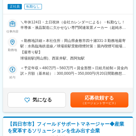
正社員
転勤なし
＼年休124日・土日祝休（会社カレンダーによる）・転勤なし！
半導体・液晶製造に欠かせない専門関連装置メーカー（超純水製
仕事内容
造装置や薬液・スラリー供給装置など。）／
＜勤務地詳細＞本社住所：岡山県倉敷市四十瀬331-3 勤務地最寄
■採用背景：
駅：水島臨海鉄道線／球場前駅受動喫煙対策：屋内喫煙可能場所
現在他部署と兼任している計装設計課長に代わる管理職、または
勤務地
あり変更の範囲：無
【最寄り駅】
管理職候補としての素養をお持ちの方を募集します。
球場前駅(岡山県)、西富井駅、西阿知駅
現在設計範囲が拡大しており、受注への対応・技術承継問題・現
場との調整等から経験豊富な中堅クラスの方に来ていただきたい
＜予定年収＞480万円～560万円＜賃金形態＞日給月給制＜賃金内
です。
訳＞月額（基本給）：300,000円～350,000円/月20日間勤務想定
課員を纏めるリーダーシップ、仕事の進捗確認を行う経験内容な
給与
＜想定月額＞300,000円～350,000円＜昇給有無＞有＜残業手当＞
どの要素も選考の対象となります。
有＜給与補足＞※予定年収はあくまでも目安の金額であり、選考を
通じて上下する可能性があります。■賞与：年2回（計3.5～4ヶ月
■業務内容：
分）賃金はあくまでも目安の金額であり、選考を通じて上下する
応募依頼する
半導体工場向けの薬液供給装置、スラリー供給装置など、関連設
気になる
可能性があります。月給(月額)は固定手当を含めた表記です。
（エージェントサービス）
備における大枠（筐体図・配管図・サポート図）を機械設計が描
いた図面を基にシーケンサー・制御盤・電気系統図等のレイアウ
トを設計。AutoCADを使用しています。設計職として製造現場作
業者や発注者との打合せ、半導体工場への出張等による現物確認
【四日市市】フィールドサポートマネージャー◆産業
等も場合によってあります。
を変革するソリューションを生み出す企業