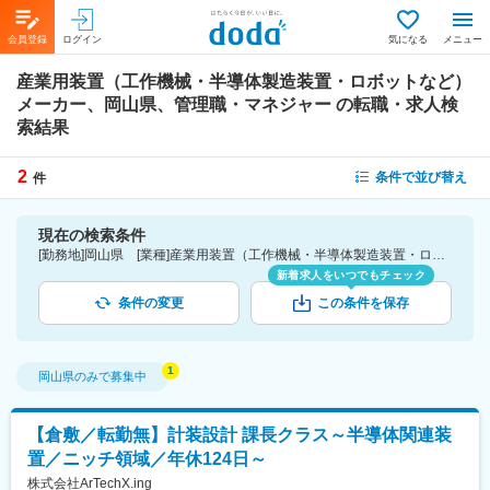
会員登録
ログイン
気になる
メニュー
産業用装置（工作機械・半導体製造装置・ロボットなど）
メーカー、岡山県、管理職・マネジャー
の転職・求人検
索結果
2
条件で並び替え
件
現在の検索条件
[勤務地]岡山県 [業種]産業用装置（工作機械・半導体製造装置・ロボットなど）メーカー-メーカー（機械・電気）業界 [詳細条件](仕事内容)管理職・マネジャー
新着求人をいつでもチェック
条件の変更
この条件を保存
岡山県
のみで募集中
【倉敷／転勤無】計装設計 課長クラス～半導体関連装
置／ニッチ領域／年休124日～
株式会社ArTechX.ing