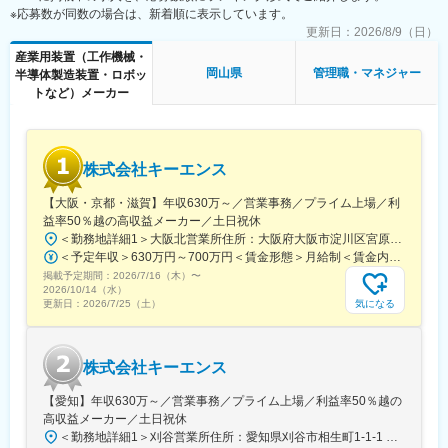
※応募数が同数の場合は、新着順に表示しています。
足度を最大限にすること。
・地域レベルでのNPIプログラム／プロジェクトの成功を確保し、
更新日：
2026/8/9（日）
主要なKLAプラットフォームおよび技術の実装と採用をサポート
産業用装置（工作機械・
するために、クロスファンクショナルなリモートチームと協力お
岡山県
管理職・マネジャー
半導体製造装置・ロボッ
よび連携を図ること。
トなど）メーカー
・P&Lの直接所有およびビジネスのすべての側面における継続的
な改善。
・内部運用および財務目標の達成。
・顧客会議（OC、KPI、定期サービス会議）の定期的な開催、準
株式会社キーエンス
備および未解決タスクのフォローアップ。
・顧客の運用KPIを達成するための運用活動の推進。
【大阪・京都・滋賀】年収630万～／営業事務／プライム上場／利
・必要な設置日について、顧客および設置チームと調整および連
益率50％越の高収益メーカー／土日祝休
携を図ること。
＜勤務地詳細1＞大阪北営業所住所：大阪府大阪市淀川区宮原3-5-36 新大阪トラストタワー勤務地最寄駅：新大阪駅受動喫煙対策：敷地内喫煙可能場所あり＜勤務地詳細2＞京都営業所住所：京都府京都市下京区四条通室町東入函谷鉾町101 アーバンネット四条烏丸ビル受動喫煙対策：屋内全面禁煙＜勤務地詳細3＞滋賀営業所住所：滋賀県大津市中央2-2-6 受動喫煙対策：屋内全面禁煙変更の範囲：会社の定める事業所
・CSE、顧客、内部専門家、シニアマネジメントと連携して顧客
＜予定年収＞630万円～700万円＜賃金形態＞月給制＜賃金内訳＞月額（基本給）：279,000円～281,000円＜月給＞279,000円～281,000円＜昇給有無＞有＜残業手当＞有＜給与補足＞上記は入社初年度の想定年収です。※月給の金額とは別で、残業代、業績賞与支給有り※賞与：年4回、昇給：年1～2回※経験・能力等を考慮の上、同社規定により待遇を決定します※年収は会社業績によって変動することがあります賃金はあくまでも目安の金額であり、選考を通じて上下する可能性があります。月給(月額)は固定手当を含めた表記です。
エスカレーションを処理すること。
掲載予定期間：
2026/7/16（木）
〜
・サービス管理チームとともに請求可能な活動を確認および管理
2026/10/14（水）
すること。
気になる
更新日：
2026/7/25（土）
・地域目標を達成するために営業アカウントチームを積極的にサ
ポートすること。
・地域目標を達成するために、顧客サポートエンジニアのチーム
株式会社キーエンス
を育成および管理し、彼らの成長経路と適切なトレーニングを確
保すること。
【愛知】年収630万～／営業事務／プライム上場／利益率50％越の
高収益メーカー／土日祝休
＜勤務地詳細1＞刈谷営業所住所：愛知県刈谷市相生町1-1-1 アドバンス・スクエア刈谷勤務地最寄駅：JR線／刈谷駅受動喫煙対策：敷地内喫煙可能場所あり＜勤務地詳細2＞一宮営業所住所：愛知県一宮市本町2-2-2 JES一宮ビル勤務地最寄駅：JR線／尾張一宮駅受動喫煙対策：敷地内喫煙可能場所あり＜勤務地詳細3＞名古屋営業所住所：愛知県名古屋市中区錦2-4-15 ORE錦二丁目ビル勤務地最寄駅：丸の内駅受動喫煙対策：敷地内喫煙可能場所あり変更の範囲：会社の定める事業所