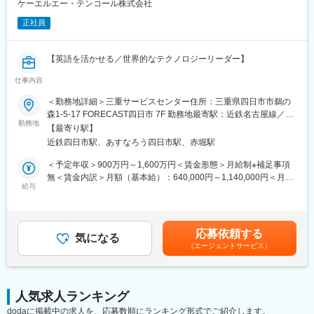
【具体的な業務内容】
ケーエルエー・テンコール株式会社
・液晶半導体関連設備、他各種工事において、客先の希望に基づ
正社員
き、フローシートの作成、電気機器、電子部品の 選
定、材質選定を含む半導体関連装置に関わる電気関係の図面設計
【英語を活かせる／世界的なテクノロジーリーダー】
■当社の装置について：
◎半導体製造には不純物を取除く工程が御座います。薬液・スラ
仕事内容
■業務内容
リー供給装置は、同工程で薬品を適切な比率、スピードで正確に
フィールドサポートマネージャーは、クライアント／顧客への販
＜勤務地詳細＞三重サービスセンター住所：三重県四日市市鵜の
供給する装置です。
売前および販売後のサービスおよびサポートの提供に関する戦略
森1-5-17 FORECAST四日市 7F 勤務地最寄駅：近鉄名古屋線／近
◎超純水製造装置は半導体作成工程での洗浄用に使われる「超純
的リーダーシップと指示を提供します。
勤務地
鉄四日市駅受動喫煙対策：屋内全面禁煙
水」を生成する装置です。これらの半導体関連装置製造に関わる
【最寄り駅】
サービスおよび顧客サポート業務のすべての側面をリードしま
技術力を擁して、廃ガスや廃水処理など環境系装置製造も行って
近鉄四日市駅、あすなろう四日市駅、赤堀駅
す。
おります。
運用プロセス、エスカレーション手順を分析し、サービス提供の
＜予定年収＞900万円～1,600万円＜賃金形態＞月給制※補足事項
■組織構成：
改善と顧客／クライアントへの付加価値を見出すためのトレーニ
無＜賃金内訳＞月額（基本給）：640,000円～1,140,000円＜月給
計装設計職1課 4名(男3、女1) 男性課長1名(他部署兼務) 男性担
ングニーズ評価を実施します。
給与
＞640,000円～1,140,000円＜昇給有無＞有＜残業手当＞無＜給与
当者2名、女性担当者1名。
顧客と製造、販売、フィールドサービス、注文処理、会計の間の
補足＞※ご経験・スキルによって変動します※固定賞与：年2回、
連絡役を務め、ステータス、生産、納品、請求に関する問い合わ
業績賞与：年1回賃金はあくまでも目安の金額であり、選考を通じ
変更の範囲：会社の定める業務
せを解決します。
て上下する可能性があります。月給(月額)は固定手当を含めた表記
応募依頼する
効率的な業務運営を確保するために、スタッフの選定、育成、評
気になる
です。
（エージェントサービス）
価を行います。
■業務詳細
・直接の顧客サポート責任、アカウンタビリティ、関係管理、サ
人気求人ランキング
ービスチームリーダーシップ、およびKLA本社の製品サポートと
dodaに掲載中の求人を、応募数順にランキング形式でご紹介します。
エンジニアリングチームとのインターフェースを通じて、顧客満