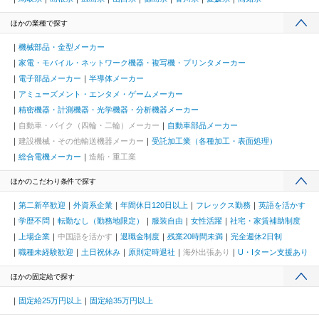
ほかの業種で探す
機械部品・金型メーカー
家電・モバイル・ネットワーク機器・複写機・プリンタメーカー
電子部品メーカー
半導体メーカー
アミューズメント・エンタメ・ゲームメーカー
精密機器・計測機器・光学機器・分析機器メーカー
自動車・バイク（四輪・二輪）メーカー
自動車部品メーカー
建設機械・その他輸送機器メーカー
受託加工業（各種加工・表面処理）
総合電機メーカー
造船・重工業
ほかのこだわり条件で探す
第二新卒歓迎
外資系企業
年間休日120日以上
フレックス勤務
英語を活かす
学歴不問
転勤なし（勤務地限定）
服装自由
女性活躍
社宅・家賃補助制度
上場企業
中国語を活かす
退職金制度
残業20時間未満
完全週休2日制
職種未経験歓迎
土日祝休み
原則定時退社
海外出張あり
U・Iターン支援あり
ほかの固定給で探す
固定給25万円以上
固定給35万円以上