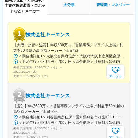
するために、クロスファンクショナルなリモートチームと協力お
大分県
管理職・マネジャー
半導体製造装置・ロボッ
よび連携を図ること。
トなど）メーカー
・P&Lの直接所有およびビジネスのすべての側面における継続的
な改善。
・内部運用および財務目標の達成。
・顧客会議（OC、KPI、定期サービス会議）の定期的な開催、準
株式会社キーエンス
備および未解決タスクのフォローアップ。
・顧客の運用KPIを達成するための運用活動の推進。
【大阪・京都・滋賀】年収630万～／営業事務／プライム上場／利
・必要な設置日について、顧客および設置チームと調整および連
益率50％越の高収益メーカー／土日祝休
携を図ること。
＜勤務地詳細1＞大阪北営業所住所：大阪府大阪市淀川区宮原3-5-36 新大阪トラストタワー勤務地最寄駅：新大阪駅受動喫煙対策：敷地内喫煙可能場所あり＜勤務地詳細2＞京都営業所住所：京都府京都市下京区四条通室町東入函谷鉾町101 アーバンネット四条烏丸ビル受動喫煙対策：屋内全面禁煙＜勤務地詳細3＞滋賀営業所住所：滋賀県大津市中央2-2-6 受動喫煙対策：屋内全面禁煙変更の範囲：会社の定める事業所
・CSE、顧客、内部専門家、シニアマネジメントと連携して顧客
＜予定年収＞630万円～700万円＜賃金形態＞月給制＜賃金内訳＞月額（基本給）：279,000円～281,000円＜月給＞279,000円～281,000円＜昇給有無＞有＜残業手当＞有＜給与補足＞上記は入社初年度の想定年収です。※月給の金額とは別で、残業代、業績賞与支給有り※賞与：年4回、昇給：年1～2回※経験・能力等を考慮の上、同社規定により待遇を決定します※年収は会社業績によって変動することがあります賃金はあくまでも目安の金額であり、選考を通じて上下する可能性があります。月給(月額)は固定手当を含めた表記です。
エスカレーションを処理すること。
掲載予定期間：
2026/7/16（木）
〜
・サービス管理チームとともに請求可能な活動を確認および管理
2026/10/14（水）
すること。
気になる
更新日：
2026/7/25（土）
・地域目標を達成するために営業アカウントチームを積極的にサ
ポートすること。
・地域目標を達成するために、顧客サポートエンジニアのチーム
株式会社キーエンス
を育成および管理し、彼らの成長経路と適切なトレーニングを確
保すること。
【愛知】年収630万～／営業事務／プライム上場／利益率50％越の
高収益メーカー／土日祝休
＜勤務地詳細1＞刈谷営業所住所：愛知県刈谷市相生町1-1-1 アドバンス・スクエア刈谷勤務地最寄駅：JR線／刈谷駅受動喫煙対策：敷地内喫煙可能場所あり＜勤務地詳細2＞一宮営業所住所：愛知県一宮市本町2-2-2 JES一宮ビル勤務地最寄駅：JR線／尾張一宮駅受動喫煙対策：敷地内喫煙可能場所あり＜勤務地詳細3＞名古屋営業所住所：愛知県名古屋市中区錦2-4-15 ORE錦二丁目ビル勤務地最寄駅：丸の内駅受動喫煙対策：敷地内喫煙可能場所あり変更の範囲：会社の定める事業所
＜予定年収＞630万円～700万円＜賃金形態＞月給制＜賃金内訳＞月額（基本給）：279,000円～281,000円＜月給＞279,000円～281,000円＜昇給有無＞有＜残業手当＞有＜給与補足＞上記は入社初年度の想定年収です。※月給の金額とは別で、残業代、業績賞与支給有り※賞与：年4回、昇給：年1～2回※経験・能力等を考慮の上、同社規定により待遇を決定します※年収は会社業績によって変動することがあります賃金はあくまでも目安の金額であり、選考を通じて上下する可能性があります。月給(月額)は固定手当を含めた表記です。
掲載予定期間：
2026/7/16（木）
〜
2026/10/14（水）
気になる
更新日：
2026/7/25（土）