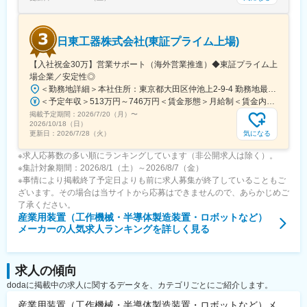
日東工器株式会社(東証プライム上場)
【入社祝金30万】営業サポート（海外営業推進）◆東証プライム上
場企業／安定性◎
＜勤務地詳細＞本社住所：東京都大田区仲池上2-9-4 勤務地最寄駅：都営浅草線線／西馬込駅受動喫煙対策：屋内全面禁煙変更の範囲：会社の定める事業所
＜予定年収＞513万円～746万円＜賃金形態＞月給制＜賃金内訳＞月額（基本給）：250,730円～365,589円その他固定手当/月：15,300円～22,300円＜月給＞266,030円～387,889円＜昇給有無＞有＜残業手当＞有＜給与補足＞■その他固定手当：一律住宅手当1万5300円～2万2300円（居住地に応じて変動）■賞与：5.5ヵ月 ※直近実績■海外駐在員の場合は、赴任国によって給与水準が異なり、手当や待遇面も規程に準ずる形で追加されます。賃金はあくまでも目安の金額であり、選考を通じて上下する可能性があります。月給(月額)は固定手当を含めた表記です。
掲載予定期間：
2026/7/20（月）
〜
2026/10/18（日）
気になる
更新日：
2026/7/28（火）
※求人応募数の多い順にランキングしています（非公開求人は除く）。
※集計対象期間：2026/8/1（土）～2026/8/7（金）
※事情により掲載終了予定日よりも前に求人募集が終了していることもご
ざいます。その場合は当サイトから応募はできませんので、あらかじめご
了承ください。
産業用装置（工作機械・半導体製造装置・ロボットなど）
メーカー
の人気求人ランキングを詳しく見る
求人の傾向
dodaに掲載中の求人に関するデータを、カテゴリごとにご紹介します。
産業用装置（工作機械・半導体製造装置・ロボットなど）メ