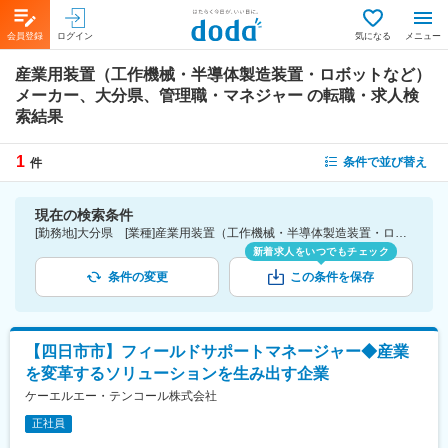
会員登録
ログイン
気になる
メニュー
産業用装置（工作機械・半導体製造装置・ロボットなど）
メーカー、大分県、管理職・マネジャー
の転職・求人検
索結果
1
条件で並び替え
件
現在の検索条件
[勤務地]大分県 [業種]産業用装置（工作機械・半導体製造装置・ロボットなど）メーカー-メーカー（機械・電気）業界 [詳細条件](仕事内容)管理職・マネジャー
新着求人をいつでもチェック
条件の変更
この条件を保存
【四日市市】フィールドサポートマネージャー◆産業
を変革するソリューションを生み出す企業
ケーエルエー・テンコール株式会社
正社員