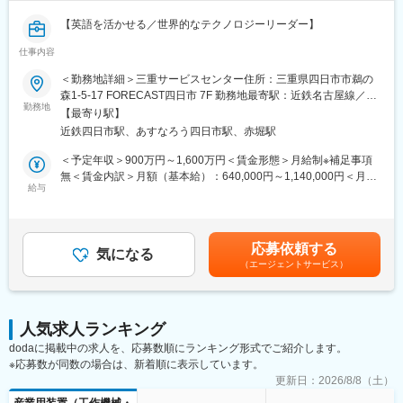
【英語を活かせる／世界的なテクノロジーリーダー】
仕事内容
■業務内容
フィールドサポートマネージャーは、クライアント／顧客への販
＜勤務地詳細＞三重サービスセンター住所：三重県四日市市鵜の
売前および販売後のサービスおよびサポートの提供に関する戦略
森1-5-17 FORECAST四日市 7F 勤務地最寄駅：近鉄名古屋線／近
的リーダーシップと指示を提供します。
勤務地
鉄四日市駅受動喫煙対策：屋内全面禁煙
【最寄り駅】
サービスおよび顧客サポート業務のすべての側面をリードしま
近鉄四日市駅、あすなろう四日市駅、赤堀駅
す。
運用プロセス、エスカレーション手順を分析し、サービス提供の
＜予定年収＞900万円～1,600万円＜賃金形態＞月給制※補足事項
改善と顧客／クライアントへの付加価値を見出すためのトレーニ
無＜賃金内訳＞月額（基本給）：640,000円～1,140,000円＜月給
ングニーズ評価を実施します。
給与
＞640,000円～1,140,000円＜昇給有無＞有＜残業手当＞無＜給与
顧客と製造、販売、フィールドサービス、注文処理、会計の間の
補足＞※ご経験・スキルによって変動します※固定賞与：年2回、
連絡役を務め、ステータス、生産、納品、請求に関する問い合わ
業績賞与：年1回賃金はあくまでも目安の金額であり、選考を通じ
せを解決します。
て上下する可能性があります。月給(月額)は固定手当を含めた表記
応募依頼する
効率的な業務運営を確保するために、スタッフの選定、育成、評
気になる
です。
（エージェントサービス）
価を行います。
■業務詳細
・直接の顧客サポート責任、アカウンタビリティ、関係管理、サ
人気求人ランキング
ービスチームリーダーシップ、およびKLA本社の製品サポートと
dodaに掲載中の求人を、応募数順にランキング形式でご紹介します。
エンジニアリングチームとのインターフェースを通じて、顧客満
※応募数が同数の場合は、新着順に表示しています。
足度を最大限にすること。
・地域レベルでのNPIプログラム／プロジェクトの成功を確保し、
更新日：
2026/8/8（土）
主要なKLAプラットフォームおよび技術の実装と採用をサポート
産業用装置（工作機械・