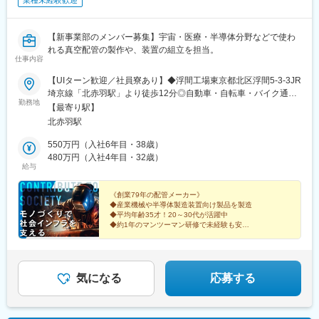
業種未経験歓迎
【新事業部のメンバー募集】宇宙・医療・半導体分野などで使わ
れる真空配管の製作や、装置の組立を担当。
仕事内容
【UIターン歓迎／社員寮あり】◆浮間工場東京都北区浮間5-3-3JR
埼京線「北赤羽駅」より徒歩12分◎自動車・自転車・バイク通勤
勤務地
OK━━━━━東京での新生活を応援！━━━━━社員寮を完備
【最寄り駅】
（独身寮の場合、個人負担1万円）しており、東京で新生活を始め
北赤羽駅
たい方も安心。会社として、新しいスタートを切るあなたを全力
で応援します。
550万円（入社6年目・38歳）
480万円（入社4年目・32歳）
給与
《創業79年の配管メーカー》
◆産業機械や半導体製造装置向け製品を製造
◆平均年齢35才！20～30代が活躍中
◆約1年のマンツーマン研修で未経験も安心
◆経験者は月給30万円～35万円スタート
◆新事業部立ち上げ期にともなう増員募集
気になる
応募する