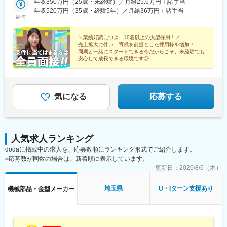
国海外各地のプロジェクトに参画可能！・マイカー通勤もプロジ
年収350万円（25歳・未経験）／月給25.6万円＋諸手当
ェクトにより可 ・直行直帰OK ★引越し代補助制度や家賃補助制
年収520万円（35歳・経験5年）／月給36万円＋諸手当
給与
度など充実のU・Iターン支援!! ★プロジェクトによってはリモー
トワークも相談可!!
＼業績好調につき、10名以上の大型採用！／
売上拡大に伴い、育成を前提とした採用枠を増加！
同期と一緒にスタートできる今だからこそ、未経験でも
安心して成長できる環境です◎
★給与大幅UPの前例あり！
★完休2（土日祝）／残業6h未満
★定着率95％
気になる
応募する
人気求人ランキング
dodaに掲載中の求人を、応募数順にランキング形式でご紹介します。
※応募数が同数の場合は、新着順に表示しています。
更新日：
2026/8/6（木）
埼玉県
U・Iターン支援あり
機械部品・金型メーカー