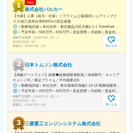
New
株式会社バルカー
【大崎】人事（給与・社保）◇プライム上場/国内シェアトップク
ラス/自己資本比率約65%の安定基盤
＜勤務地詳細＞本社住所：東京都品川区大崎2-1-1 ThinkPark Tower24F勤務地最寄駅：JR・りんかい線／大崎駅受動喫煙対策：屋内喫煙可能場所あり変更の範囲：会社の定める事業所（リモートワーク含む）
＜予定年収＞580万円～650万円＜賃金形態＞月給制＜賃金内訳＞月額（基本給）：320,000円～450,000円＜月給＞320,000円～450,000円＜昇給有無＞有＜残業手当＞有＜給与補足＞※経験・前職を考慮したうえで優遇します。※上記年収額は、残業代を加味した金額です。■賞与実績：年2回支給■昇給：年1回賃金はあくまでも目安の金額であり、選考を通じて上下する可能性があります。月給(月額)は固定手当を含めた表記です。
掲載予定期間：
2026/7/30（木）
〜
2026/10/28（水）
気になる
更新日：
2026/7/30（木）
日本トムソン株式会社
【高輪ゲートウェイ】総務◆総務経験者歓迎／未経験可・キャリア
チェンジ可／東証プライム／平均残業10h
＜勤務地詳細＞本社住所：東京都港区高輪2-19-19 勤務地最寄駅：京急本線／泉岳寺駅受動喫煙対策：屋内全面禁煙変更の範囲：会社の定める事業所
＜予定年収＞450万円～620万円＜賃金形態＞月給制＜賃金内訳＞月額（基本給）：290,000円～400,000円＜月給＞290,000円～400,000円＜昇給有無＞有＜残業手当＞有＜給与補足＞■年齢・経験・スキルに応じ決定いたします。■上記年収は、月給・全社員支給される手当 の12か月分 ＋ 賞与 + 10時間分の残業を想定した金額です。■賞与年2回（2025年実績5カ月）賃金はあくまでも目安の金額であり、選考を通じて上下する可能性があります。月給(月額)は固定手当を含めた表記です。
掲載予定期間：
2026/7/23（木）
〜
2026/10/21（水）
気になる
更新日：
2026/7/23（木）
三菱重工エンジンシステム株式会社