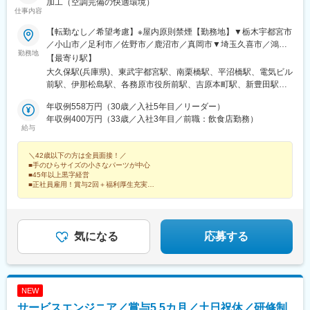
加工（空調完備の快適環境）
仕事内容
【転勤なし／希望考慮】※屋内原則禁煙【勤務地】▼栃木宇都宮市
／小山市／足利市／佐野市／鹿沼市／真岡市▼埼玉久喜市／鴻巣
勤務地
市▼神奈川横浜市／鎌倉市／逗子市▼岐阜各務原市／可児市▼長
【最寄り駅】
野伊那市／上伊那郡／松本市／塩尻市▼富山富山市／射水市▼静
大久保駅(兵庫県)、東武宇都宮駅、南栗橋駅、平沼橋駅、電気ビル
岡御殿場市／富士市／沼津市▼愛知名古屋市／豊田市／高浜市／
前駅、伊那松島駅、各務原市役所前駅、吉原本町駅、新豊田駅、
岡崎市／安城市／刈谷市／春日市／小牧市／大府市▼滋賀湖南市
津駅、米原駅、甲西駅、草津駅(滋賀県)、西大路駅、西中島南方
／草津市／彦根市／東近江市▼京都京都市▼兵庫尼崎市／西宮市
年収例558万円（30歳／入社5年目／リーダー）
駅、高速神戸駅、林崎松江海岸駅、葉多駅、姫路駅、岡山駅前
／伊丹市／宝塚市／神戸市／加古川市／明石市／小野市／三木市
年収例400万円（33歳／入社3年目／前職：飲食店勤務）
駅、電鉄出雲市駅、西条駅(広島県)、新山口駅、川之江駅、櫛原
給与
／西脇市／高砂市／姫路市／たつの市／赤穂市／加西市▼大阪大
駅、小倉駅(福岡県)、佐賀駅、中津駅(大分県)、光の森駅、新羽
阪狭山市／東大阪市▼島根出雲市／雲南市／松江市／安来市▼鳥
駅、生麦駅、戸塚駅、三ツ沢下町駅、港南中央駅、和田町駅、金
＼42歳以下の方は全員面接！／
取鳥取市／倉吉市▼岡山岡山市／倉敷市／総社市／浅口市／玉野
沢文庫駅、杉田駅(神奈川県)、弥生台駅、山手駅、本郷台駅、戸部
■手のひらサイズの小さなパーツが中心
市／赤磐市▼広島広島市／東広島市／三原市／安芸郡／呉市▼香
駅、山吹駅、伊那北駅、宮木駅、鳴海駅、笠寺駅、稲永駅、高畑
■45年以上黒字経営
川三豊市／高松市／坂出市／木田郡▼愛媛新居浜市／今治市／西
駅、熱田神宮西駅、瑞穂運動場西駅、塩釜口駅、上社駅、覚王山
■正社員雇用！賞与2回＋福利厚生充実
条市▼山口下関市／宇部市／山陽小野田市／光市▼福岡北九州市
■借り上げ社宅あり
駅、御器所駅、中村公園駅、明石駅、滝の茶屋駅、妙法寺駅(兵庫
■土日祝休み、年休120日以上
／中間市／久留米市／宗像市／飯塚市／筑紫野市▼佐賀佐賀市／
県)、西代駅、摩耶駅、住吉駅(兵庫県・東海道)、南公園駅、湊川
面接で、志望動機は何でもOK！今のあなたのままでお越しください！
神埼市
公園駅、嵐電天神川駅、並河駅、八木駅、上道駅(岡山県)、柳川
駅、備前西市駅、東山・おかでんミュージアム駅、可部駅、今池
気になる
応募する
駅(福岡県)、スペースワールド駅、九州工大前駅、旦過駅、新富町
駅(富山県)、六軒駅(岐阜県)、豊田市駅、南方駅(大阪府)、神戸駅
(兵庫県)、山陽姫路駅、田町駅(岡山県)、出雲市駅、平和通駅、三
里木駅、花月総持寺駅、熱田神宮伝馬町駅、新瑞橋駅、植田駅(名
NEW
古屋市営)、本山駅(愛知県)、中村日赤駅、新長田駅、大石駅、中
サービスエンジニア／賞与5.5カ月／土日祝休／研修制
埠頭駅、湊川駅、西川緑道公園駅、河戸帆待川駅、桜橋駅(富山