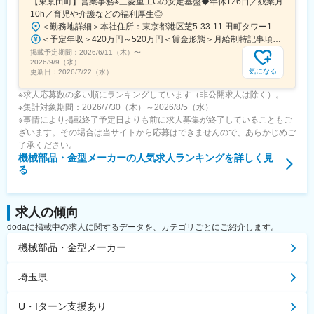
【東京田町】営業事務※三菱重工Gの安定基盤◆年休126日／残業月
10h／育児や介護などの福利厚生◎
＜勤務地詳細＞本社住所：東京都港区芝5-33-11 田町タワー15F勤務地最寄駅：JR山手/都営地下鉄三田浅草線／田町/三田駅受動喫煙対策：敷地内喫煙可能場所あり変更の範囲：会社の定める事業所（リモートワーク含む）
＜予定年収＞420万円～520万円＜賃金形態＞月給制特記事項なし＜賃金内訳＞月額（基本給）：268,400円～357,700円＜月給＞268,400円～357,700円＜昇給有無＞有＜残業手当＞有＜給与補足＞■モデル年収：25歳大卒：430万円30歳大卒：490万円※期間雇用社員時の金額となります。賃金はあくまでも目安の金額であり、選考を通じて上下する可能性があります。月給(月額)は固定手当を含めた表記です。
掲載予定期間：
2026/6/11（木）
〜
2026/9/9（水）
気になる
更新日：
2026/7/22（水）
※求人応募数の多い順にランキングしています（非公開求人は除く）。
※集計対象期間：2026/7/30（木）～2026/8/5（水）
※事情により掲載終了予定日よりも前に求人募集が終了していることもご
ざいます。その場合は当サイトから応募はできませんので、あらかじめご
了承ください。
機械部品・金型メーカー
の人気求人ランキングを詳しく見
る
求人の傾向
dodaに掲載中の求人に関するデータを、カテゴリごとにご紹介します。
機械部品・金型メーカー
埼玉県
U・Iターン支援あり