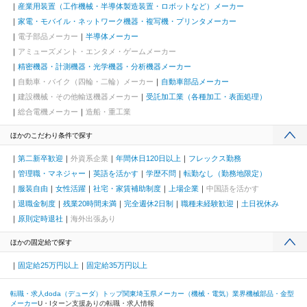
産業用装置（工作機械・半導体製造装置・ロボットなど）メーカー
家電・モバイル・ネットワーク機器・複写機・プリンタメーカー
電子部品メーカー
半導体メーカー
アミューズメント・エンタメ・ゲームメーカー
精密機器・計測機器・光学機器・分析機器メーカー
自動車・バイク（四輪・二輪）メーカー
自動車部品メーカー
建設機械・その他輸送機器メーカー
受託加工業（各種加工・表面処理）
総合電機メーカー
造船・重工業
ほかのこだわり条件で探す
第二新卒歓迎
外資系企業
年間休日120日以上
フレックス勤務
管理職・マネジャー
英語を活かす
学歴不問
転勤なし（勤務地限定）
服装自由
女性活躍
社宅・家賃補助制度
上場企業
中国語を活かす
退職金制度
残業20時間未満
完全週休2日制
職種未経験歓迎
土日祝休み
原則定時退社
海外出張あり
ほかの固定給で探す
固定給25万円以上
固定給35万円以上
転職・求人doda（デューダ）トップ
関東
埼玉県
メーカー（機械・電気）業界
機械部品・金型
メーカー
U・Iターン支援ありの転職・求人情報