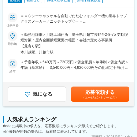
正社員
転勤なし
職種未経験歓迎
業種未経験歓迎
＝＝◇シーツやタオルを自動でたたむフォルダー機の業界トップ
クラスメーカー／ニッチトップ◇＝＝
仕事内容
★オススメポイント★
＜勤務地詳細＞川越工場住所：埼玉県川越市芳野台2-8-75 受動喫
◎シーツやタオルを自動でたたむフォルダー機の業界トップクラ
煙対策：屋内全面禁煙変更の範囲：会社の定める事業所
ス老舗メーカー！海外27の国と地域からも受注するなど安定した
勤務地
【最寄り駅】
業績を継続中！
本川越駅、川越市駅
◎残業月20時間程、転勤もなく長期的に働きやすい環境！
◎年間休日120日、有給取得もしやすく非常に休みに手厚いで
＜予定年収＞540万円～720万円＜賃金形態＞年俸制＜賃金内訳＞
す！
年額（基本給）：3,540,000円～4,920,000円その他固定手当/月：
◎家族手当等の福利厚生も充実！
給与
50,000円固定残業手当/月：105,000円～140,000円（固定残業時
◎直近でもdoda経由で入社して活躍されています！
間42時間0分/月）超過した時間外労働の残業手当は追加支給＜月
額＞450,000円～600,000円（12分割）（一律手当を含む）＜昇給
■会社概要：
有無＞有＜残業手当＞有＜給与補足＞※経験・能力を考慮の上、優
応募依頼する
1973年の創立以来、フォルダー機（折り畳み機）を中心に開発・
気になる
遇します。■昇給：年1回（7月）■賞与：なし年俸には、月42時間
（エージェントサービス）
製造・販売を行っています。ライバルはほとんど市場におらず、
分の固定残業代が含まれます賃金はあくまでも目安の金額であ
50年以上の歴史の中で全国シェア60%以上を誇り、海外ではリネ
り、選考を通じて上下する可能性があります。月給(月額)は固定手
ンが使用されるリゾートホテル地域中心にシェアを伸ばしてお
当を含めた表記です。
り、海外27の国と地域から受注をいただくなど安定した業績を継
人気求人ランキング
続しています。特に台湾では同社商品が多く利用されています。
dodaに掲載中の求人を、応募数順にランキング形式でご紹介します。
※応募数が同数の場合は、新着順に表示しています。
■フォルダー機とは：