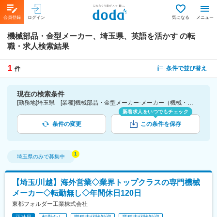
会員登録
ログイン
気になる
メニュー
機械部品・金型メーカー、埼玉県、英語を活かす
の転
職・求人検索結果
1
条件で並び替え
件
現在の検索条件
[勤務地]埼玉県 [業種]機械部品・金型メーカー-メーカー（機械・電気）業界 [詳細条件](語学)英語を活かす
新着求人をいつでもチェック
条件の変更
この条件を保存
埼玉県
のみで募集中
【埼玉/川越】海外営業◇業界トップクラスの専門機械
メーカー◇転勤無し◇年間休日120日
東都フォルダー工業株式会社