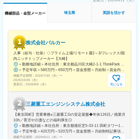
シーツやタオルを自動でたたんでくれる専門の機械です。ホテル
更新日：
2026/8/11（火）
や旅館、病院、福祉施設、アパレルなどのクリーニングを行なう
リネンサプライ業界で愛用されています。
埼玉県
英語を活かす
機械部品・金型メーカー
■業務詳細：
（1）代理店管理
（2）各種問合せ対応
（3）海外出張
株式会社バルカー
（4）以下の事務業務
・見積書作成
人事（給与・社保）◇プライム上場/リモート週2～3/フレックス/国
・インボイス作成
内ニッチトップメーカー【大崎】
・輸出手続き・調整
＜勤務地詳細＞本社住所：東京都品川区大崎2-1-1 ThinkPark Tower24F勤務地最寄駅：JR・りんかい線／大崎駅受動喫煙対策：屋内喫煙可能場所あり変更の範囲：会社の定める事業所（リモートワーク含む）
・各種書類の保存
＜予定年収＞580万円～650万円＜賃金形態＞月給制＜賃金内訳＞月額（基本給）：320,000円～450,000円＜月給＞320,000円～450,000円＜昇給有無＞有＜残業手当＞有＜給与補足＞※経験・前職を考慮したうえで優遇します。※上記年収額は、残業代を加味した金額です。■賞与実績：年2回支給■昇給：年1回賃金はあくまでも目安の金額であり、選考を通じて上下する可能性があります。月給(月額)は固定手当を含めた表記です。
・進捗管理表への入力・管理
掲載予定期間：
2026/7/30（木）
〜
2026/10/28（水）
■英語使用：
気になる
更新日：
2026/8/6（木）
WEBミーティング、現場での顧客との会話で英語を使用します。
北米、カナダ・アメリカ・アジアの各国代理店とのやりとりがメ
インとなりますが、例外的に据え付けや展示会で顧客と話す場面
三菱重工エンジンシステム株式会社
もございます。
【東京田町】営業事務※三菱重工Gの安定基盤◆年休126日／残業月
■出張について
10h／育児や介護などの福利厚生◎
エンジニアに同行しての据え付けサポートや展示会など（2～3か
＜勤務地詳細＞本社住所：東京都港区芝5-33-11 田町タワー15F勤務地最寄駅：JR山手/都営地下鉄三田浅草線／田町/三田駅受動喫煙対策：敷地内喫煙可能場所あり変更の範囲：会社の定める事業所（リモートワーク含む）
月に1度程度／各1～2週間）
＜予定年収＞420万円～520万円＜賃金形態＞月給制特記事項なし＜賃金内訳＞月額（基本給）：268,400円～357,700円＜月給＞268,400円～357,700円＜昇給有無＞有＜残業手当＞有＜給与補足＞■モデル年収：25歳大卒：430万円30歳大卒：490万円※期間雇用社員時の金額となります。賃金はあくまでも目安の金額であり、選考を通じて上下する可能性があります。月給(月額)は固定手当を含めた表記です。
掲載予定期間：
2026/6/11（木）
〜