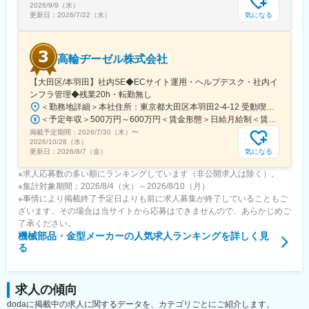
■1日のスケジュール
2026/9/9（水）
・メールチェック
気になる
更新日：
2026/7/22（水）
・見積作成
⇒部品の見積依頼が多く、新規機械の引き合いもあり
・技術的な問い合わせ、トラブル対応
高輪ヂーゼル株式会社
⇒保証対象になるのかの確認・不具合部品を手配
・資材担当へ手配依頼、出荷手続き
【大田区/本羽田】社内SE◆ECサイト運用・ヘルプデスク・社内イ
ンフラ管理◆残業20h・転勤無し
■入社後：
＜勤務地詳細＞本社住所：東京都大田区本羽田2-4-12 受動喫煙対策：屋内全面禁煙変更の範囲：会社の定める事業所
部品に関する見積・手配・出荷などからはじめ、状況を見ながら
＜予定年収＞500万円～600万円＜賃金形態＞日給月給制＜賃金内訳＞月額（基本給）：300,000円～350,000円/月21日間勤務想定＜想定月額＞300,000円～350,000円＜昇給有無＞有＜残業手当＞有＜給与補足＞※別途、諸手当（一律）を支給※給与詳細は経験・能力を考慮のうえ決定■昇給：年1回■賞与：年2回 前年実績3.5カ月賃金はあくまでも目安の金額であり、選考を通じて上下する可能性があります。月給(月額)は固定手当を含めた表記です。
他の仕事の実務にも関わっていきます。
掲載予定期間：
2026/7/30（木）
〜
2026/10/28（水）
■組織構成
気になる
更新日：
2026/8/7（金）
部長（50代）、MGR、嘱託社員
※求人応募数の多い順にランキングしています（非公開求人は除く）。
※営業事務は不在
※集計対象期間：2026/8/4（火）～2026/8/10（月）
※事情により掲載終了予定日よりも前に求人募集が終了していることもご
変更の範囲：会社の定める業務
ざいます。その場合は当サイトから応募はできませんので、あらかじめご
了承ください。
機械部品・金型メーカー
の人気求人ランキングを詳しく見
る
求人の傾向
dodaに掲載中の求人に関するデータを、カテゴリごとにご紹介します。