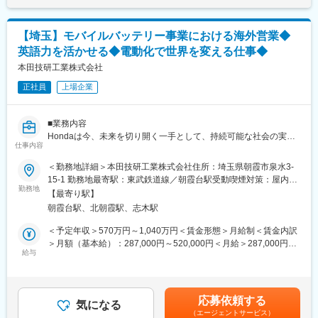
の人材育成
・新興市場における販売店ネットワークの構築支援
【埼玉】モバイルバッテリー事業における海外営業◆
2．現法・ディストリビューターのアフターサービスオペレーショ
英語力を活かせる◆電動化で世界を変える仕事◆
ン強化
・KGI／KPIをベースとしたCS・アフターサービスビジネスの評
本田技研工業株式会社
価・改善手法の開発
正社員
上場企業
・現法・ディストリビューターのアフターサービス機能の評価と
改善指導および組織・人材育成
・新規現法・Distのアフターサービス機能構築
■業務内容
Hondaは今、未来を切り開く一手として、持続可能な社会の実現
【魅力・やりがい】
仕事内容
を目指し、モビリティを起点としたモノづくり・コトづくりの融
世界中の海外現地サービス部門とのダイレクトコミュニケーショ
合に取り組んでいます。
＜勤務地詳細＞本田技研工業株式会社住所：埼玉県朝霞市泉水3-
ン・連携を通じて、グローバルな業務を経験することができると
現在わたしたちは“Honda Mobile Power Pack”（=MPP）の事業を
15-1 勤務地最寄駅：東武鉄道線／朝霞台駅受動喫煙対策：屋内全
ともに、次世代のアフターサービス戦略の企画・開発に携わるこ
通じ、モビリティを中心とした製品の電動化促進に取り組んでい
勤務地
面禁煙変更の範囲：会社の定める事業所（リモートワーク含む）
とが可能です。
【最寄り駅】
ます。
朝霞台駅、北朝霞駅、志木駅
電動化で世界を変える仕事に挑戦してみませんか。
変更の範囲：専門性や適性、会社ニーズなどを踏まえ、会社が定
＜予定年収＞570万円～1,040万円＜賃金形態＞月給制＜賃金内訳
める業務への配置転換を命じる場合があります。
■具体的には
＞月額（基本給）：287,000円～520,000円＜月給＞287,000円～
HondaのMPPを電動二輪車などのモビリティ利用のみならず、生
給与
520,000円＜昇給有無＞有＜残業手当＞有＜給与補足＞※給与は経
活のいろんな場面で活用していただくために、バリューチェーン
験・能力を考慮の上決定します。※上記年収は時間外勤務手当30
全体を見渡した海外営業をお願いいたします。
時間/月含む。賃金はあくまでも目安の金額であり、選考を通じて
ポジションに関しては個々の能力や指向に合わせアサインさせて
上下する可能性があります。月給(月額)は固定手当を含めた表記で
応募依頼する
いただく予定です。
気になる
す。
（エージェントサービス）