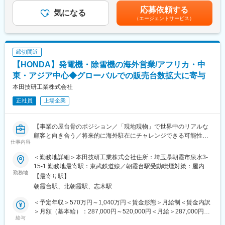
連携・調整
能性があります。月給(月額)は固定手当を含めた表記です。
応募依頼する
気になる
変更の範囲：専門性や適性、会社ニーズなどを踏まえ、会社が定
（エージェントサービス）
■働く環境：
める業務への配置転換を命じる場合があります。
UDトラックスには、世界40か国に8,000名を超える社員が在籍し
ています。
私たちは互いを尊重し、信頼を基盤としたコラボレーションを大
締切間近
切にしながら、変化を前向きに受け入れる企業文化を育んでいま
【HONDA】発電機・除雪機の海外営業/アフリカ・中
す。
「Better Life」という目標のもと、人と環境にとってより良い未来
東・アジア中心◆グローバルでの販売台数拡大に寄与
を実現するため、私たちは以下のような風土・価値観を大切にし
本田技研工業株式会社
ています。
正社員
上場企業
-多様で友好的な文化
すべての社員の多様性を尊重し、ダイバーシティ・エクイティ＆
【事業の屋台骨のポジション／「現地現物」で世界中のリアルな
インクルージョン（DE&I）を推進することで、誰もが安心して力
顧客と向き合う／将来的に海外駐在にチャレンジできる可能性
を発揮できるインクルーシブな職場環境を実現しています。
仕事内容
も！】
-成長への支援
＜勤務地詳細＞本田技研工業株式会社住所：埼玉県朝霞市泉水3-
■業務概要
社内公募やキャリアチャンスに向けた自己啓発により、部門や国
15-1 勤務地最寄駅：東武鉄道線／朝霞台駅受動喫煙対策：屋内全
パワープロダクツ事業は、グローバルでの事業拡大を通じて「役
勤務地
を超えてグローバルな活躍と成長のチャンスがあります。
面禁煙変更の範囲：勤務地補足欄に記載
【最寄り駅】
立つ喜び」を世界中に広げ、将来にわたるHondaのプレゼンス向
朝霞台駅、北朝霞駅、志木駅
上を目指しています。
-信頼と柔軟性
本ポジションでは、海外営業としてパワープロダクツの需要動向
フレックスタイム制、モダンなオフィス環境やリモート勤務を活
＜予定年収＞570万円～1,040万円＜賃金形態＞月給制＜賃金内訳
を把握し、ユーザーが求める価値を商品・販売戦略へとつなげる
用し、自主性と柔軟性をもって働ける環境です。
＞月額（基本給）：287,000円～520,000円＜月給＞287,000円～
調査・企画を担っていただきます。
給与
520,000円＜昇給有無＞有＜残業手当＞有＜給与補足＞※給与は経