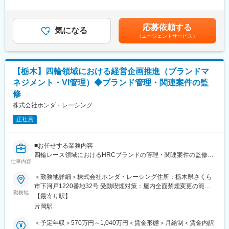
アフリカ・中東・アジアを中心とした各国市場を担当し、グロー
■企業魅力：
験・能力を考慮の上決定します。※上記年収は時間外勤務手当30
バルでの販売台数拡大に貢献いただく役割です。
UDトラックスは、いすゞグループの一員として商用車業界で先進
時間/月含む。賃金はあくまでも目安の金額であり、選考を通じて
技術を展開。オートメーション、エレクトロモビリティ、コネク
上下する可能性があります。月給(月額)は固定手当を含めた表記で
応募依頼する
■業務内容
気になる
ティビティを軸に、次世代ロジスティクスを支える製品を世界60
す。
（エージェントサービス）
担当エリアの現地法人および販売代理店と連携し、以下の業務を
か国以上で提供。
推進していただきます。1人あたり5～10カ国程度をご担当いただ
く想定です。
変更の範囲：会社の定める業務
【栃木】四輪領域における経営企画推進（ブランドマ
1）販売戦略の企画および商品提案：各国市場の特性やニーズを踏
ネジメント・VI管理）◆ブランド管理・関連案件の監
まえ、販売戦略の立案や商品提案を行います。
修
2）グローバル生産拠点との生販調整：生産拠点と連携し、需要に
応じた最適な供給体制を構築します。
株式会社ホンダ・レーシング
3）受発注および出荷管理：受注から出荷までのオペレーションを
正社員
管理し、安定した供給を支えます。
4）予実管理・売掛金管理：販売計画に基づく実績管理および売掛
金の回収管理を行います。
■お任せする業務内容
5）貿易実務業務：輸出入に関する各種手続きや業務を担当しま
四輪レース領域におけるHRCブランドの管理・関連案件の監修、
す。
仕事内容
VIガイドラインの策定・運用をメインに担当し、経営企画をサポ
ートしていただきます。
■パワープロダクツ事業
＜勤務地詳細＞株式会社ホンダ・レーシング住所：栃木県さくら
汎用エンジンの開発・製造・販売からスタート。その後、この汎
市下河戸1220番地32号 受動喫煙対策：屋内全面禁煙変更の範
■具体的な業務内容
勤務地
用エンジンを搭載した様々な製品（完成機）の開発に取り組みま
囲：勤務地補足欄に記載
【最寄り駅】
1）ブランド管理・関連案件の監修
した。現在では、エンジンだけでなく電動商品や持ち運び可能な
片岡駅
・ミニカーや各種マーチャンダイズなど、HRCロゴを使用した
バッテリーなどの領域まで範囲を広げ「移動と暮らしに新価値を
様々なアイテムの監修・管理、実際の四輪レース活動におけるVI
提供する」事業へと可能性を広げています。
＜予定年収＞570万円～1,040万円＜賃金形態＞月給制＜賃金内訳
表示についての監修。