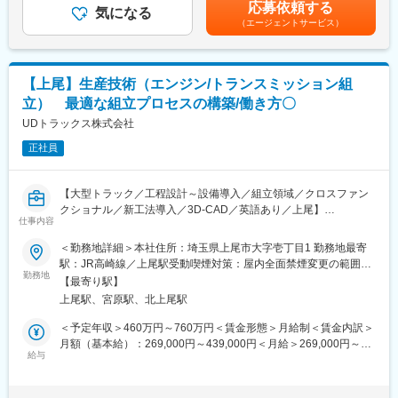
上下する可能性があります。月給(月額)は固定手当を含めた表記で
応募依頼する
また、1年～2年後に必要な顧客ニーズを予測し、上記製品の企画
気になる
す。
（エージェントサービス）
開発を推進いただきます。
■組織について
今までは二輪車のグローバルトップ級シェアメーカーとして
【上尾】生産技術（エンジン/トランスミッション組
Hondaのモビリティを世界のお客様に提供していましたが、今度
立） 最適な組立プロセスの構築/働き方〇
はその技術を活かした交換式バッテリーパックを搭載する製品を
開発していただけるOEMへ拡販するという社内でも新しい取り組
UDトラックス株式会社
みをしている部署です。
正社員
事業全体の管理が組織内で完結し、手触り感のある事業に携わる
ことが可能です。
Honda社内で様々な営業経験を積んだメンバーから学びながらス
【大型トラック／工程設計～設備導入／組立領域／クロスファン
キル獲得できるポジションです。
クショナル／新工法導入／3D-CAD／英語あり／上尾】
仕事内容
■魅力
■業務内容：本ポジションでは、エンジンおよびトランスミッショ
＜勤務地詳細＞本社住所：埼玉県上尾市大字壱丁目1 勤務地最寄
◎まだまだ未開の新しい領域に対してアイディアを反映させなが
ン組立に関わる生産技術業務を担当いただきます。量産品の設計
駅：JR高崎線／上尾駅受動喫煙対策：屋内全面禁煙変更の範囲：
ら事業を推進していくことができ、手触り感のある事業に携わる
変更対応から新製品の立上げ準備、新技術・新工法の開発まで、
勤務地
会社の定める事業所（リモートワーク含む）
ことができます。
【最寄り駅】
幅広い業務を通じて生産現場の競争力向上に貢献いただきます。
◎既存のMPP搭載機器を販売中のクライアントの声を商品開発に
上尾駅、宮原駅、北上尾駅
【業務詳細】
反映し、企画につなげることが可能です。
・量産品における設計変更管理、組立性評価、導入品質の確保
＜予定年収＞460万円～760万円＜賃金形態＞月給制＜賃金内訳＞
◎国内外でのビジネス展開を進めており、グローバルビジネスに
・新製品における工程計画、投資計画、生産立上げ準備
月額（基本給）：269,000円～439,000円＜月給＞269,000円～
携わることが叶います。
・組立ラインに関する生産システムの設定、維持、管理
給与
439,000円＜昇給有無＞有＜残業手当＞有＜給与補足＞※採用地
◎モノ売りではなく、コト売りの推進によって、Hondaにおける
・新技術・新工法の開発
域・能力・経験・保有資格により異なる■賞与：年2回■昇給：年1
新収益確立に向けた取り組みに携わることができます。グローバ
・ボルボグループ パワートレイン生産部門との製品改良に関する
回賃金はあくまでも目安の金額であり、選考を通じて上下する可
ル展開している事業規模ならではの新事業推進を体感できます。