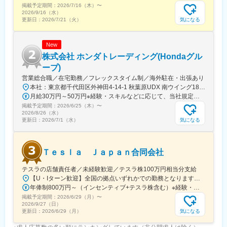
て組織を動かす手応えを感じられます。
掲載予定期間：
2026/7/16（木）
〜
・Honda単体ではできない、レース資産をダイレクトに生かした
2026/9/16（水）
新しい企画立案や事業開発が可能です。
気になる
更新日：
2026/7/21（火）
■働き方
New
・リモートワーク：利用可（頻度は要相談。事前申告制）
・出張：2ヶ月に1回程度（パートナー企業との対面での打ち合わ
株式会社 ホンダトレーディング(Hondaグル
せ等のため）
ープ)
営業総合職／在宅勤務／フレックスタイム制／海外駐在・出張あり
変更の範囲：専門性や適性、会社ニーズなどを踏まえ、会社が定
本社：東京都千代田区外神田4-14-1 秋葉原UDX 南ウイング18階アクセス：JR・TX・日比谷線「秋葉原駅」より徒歩3分受動喫煙対策：屋内全面禁煙★リモートワーク利用率：30.6％（月の50％まで利用可能）★海外駐在率：20.4％（入社5年目までに50％以上が海外駐在・出張を経験）※どちらも2026年3月時点
める付帯業務の付与を命じる場合があります。
月給30万円～50万円※経験・スキルなどに応じて、当社規定により決定します。
掲載予定期間：
2026/6/25（木）
〜
2026/8/26（水）
気になる
更新日：
2026/7/1（水）
Ｔｅｓｌａ Ｊａｐａｎ合同会社
テスラの店舗責任者／未経験歓迎／テスラ株100万円相当分支給
【U・Iターン歓迎】全国の拠点いずれかでの勤務となります。★ご希望を考慮して配属■北海道・東北・北海道札幌市・宮城県仙台市■関東・茨城県土浦市・群馬県高崎市・埼玉県さいたま市／埼玉県三郷市・神奈川県横浜市／神奈川県川崎市／神奈川県平塚市・千葉県千葉市・東京都新宿区／東京都板橋区／東京都墨田区／東京都世田谷区■中部・愛知県名古屋市・岐阜県本巣市・静岡県浜松市／静岡県静岡市・石川県金沢市・富山県富山市■関西・三重県津市・大阪府堺市／大阪府大阪市・兵庫県神戸市■中国・四国・岡山県岡山市・広島県広島市・山口県下関市■九州・沖縄・福岡県福岡市・沖縄県豊見城市
年俸制800万円～（インセンティブ+テスラ株含む）※経験・能力などを考慮のうえ決定※年俸を12分割して月々支給※テスラ株400万円相当を支給（1年に100万円相当を支給）
掲載予定期間：
2026/6/29（月）
〜
2026/9/27（日）
気になる
更新日：
2026/6/29（月）