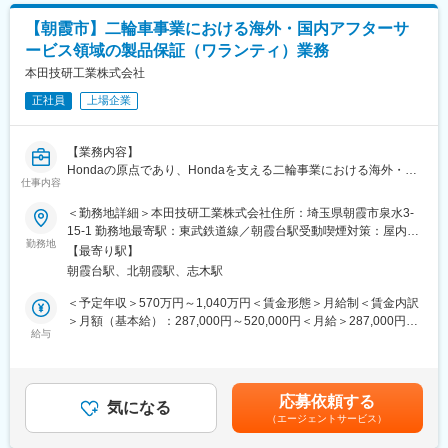
1）二輪レース車両販売の海外営業（部品含む）
【朝霞市】二輪車事業における海外・国内アフターサ
└グローバルに拡大するレース車両販売ビジネスを円滑に進める
ービス領域の製品保証（ワランティ）業務
ため、受発注および輸出入管理を推進
└HRCおよび物流業者と連携し、関係者との円滑な情報連携を推
本田技研工業株式会社
進
正社員
上場企業
2）海外ビジネス強化に向けた計画立案、推進
└海外ビジネス拡大に向けて、HRCおよび海外現地法人と連携
【業務内容】
し、販売網の構築を推進
Hondaの原点であり、Hondaを支える二輪事業における海外・国
仕事内容
内アフターサービス領域の製品保証（ワランティ）業務をお任せ
3）DXツール活用による受発注および管理業務の改善
します。
＜勤務地詳細＞本田技研工業株式会社住所：埼玉県朝霞市泉水3-
└ビジネス拡大に向けて、車両や部品の受発注、管理業務の改善
「世界中の顧客に、期待を超えるアフターサービス体験を通じて
15-1 勤務地最寄駅：東武鉄道線／朝霞台駅受動喫煙対策：屋内全
を推進
信頼を積み上げ、Honda製品が当たり前に選ばれ続ける世界を実
勤務地
面禁煙変更の範囲：会社の定める事業所（リモートワーク含む）
※専門性や適性、会社ニーズなどを踏まえ、会社が定める業務への
【最寄り駅】
現する。」をビジョンに掲げ、「親切」「早い」「確実」「安
配置転換を命じる場合があります。
朝霞台駅、北朝霞駅、志木駅
心」「便利」なアフターサービスを通じて使い続ける喜びを全て
の接点で提供し、顧客との繋がりを最大化することを目指してい
＜予定年収＞570万円～1,040万円＜賃金形態＞月給制＜賃金内訳
■魅力・やりがい：
ます。
＞月額（基本給）：287,000円～520,000円＜月給＞287,000円～
グローバルのモータースポーツに不可欠な車両や部品の販売に関
給与
520,000円＜昇給有無＞有＜残業手当＞有＜給与補足＞※給与は経
わり、モータースポーツ戦略と連動した重要なプロジェクトに携
【業務詳細】
験・能力を考慮の上決定します。※上記年収は時間外勤務手当30
わることができます。また、海外現地法人や取引先と連携しなが
全世界の現地法人・ディストリビューターにおけるアフターサー
時間/月含む。賃金はあくまでも目安の金額であり、選考を通じて
ら、さらなるビジネス拡大に挑戦できる環境です。「やってみた
ビス業務のレベルアップを製品保証領域を中心に担っていただく
上下する可能性があります。月給(月額)は固定手当を含めた表記で
い」という想いを尊重する風土があり、未知の領域への挑戦や新
応募依頼する
ポジションです。
気になる
す。
たな価値創出をチームで支援します。年齢や経歴を問わず主体性
（エージェントサービス）
やリーダーシップを発揮できる点も魅力です。
1）保証ポリシーの維持運用や保証オペレーションの監視・改善指