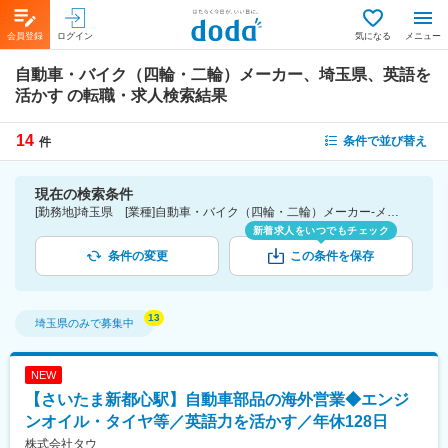
会員登録
ログイン
気になる
メニュー
自動車・バイク（四輪・二輪）メーカー、埼玉県、英語を
活かす
の転職・求人検索結果
14
条件で並び替え
件
現在の検索条件
[勤務地]埼玉県 [業種]自動車・バイク（四輪・二輪）メーカー-メーカー（機械・電気）業界 [詳細条件](語学)英語を活かす
新着求人をいつでもチェック
条件の変更
この条件を保存
埼玉県
のみで募集中
NEW
【さいたま新都心駅】自動車部品の海外営業◆エンジ
ンオイル・タイヤ等／英語力を活かす／年休128日
株式会社タウ