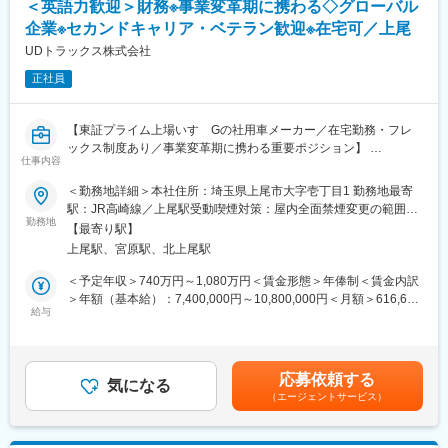
める付帯業務の付与を命じる場合があります。
＜英語力歓迎＞財務※事業変革期に携わる◇グローバル
また、販売店や社内関係部門との連携窓口として、各種レポート
企業※セカンドキャリア・ベテラン歓迎※在宅可／上尾
作成や販売関連システムの運用、書類発行・問い合わせ対応など
幅広い業務を担当いただきます。
UDトラックス株式会社
正確かつタイムリーな情報管理を通じて、ボルボ・トラックの販
正社員
売事業を支える重要な役割を担っていただきます。
◆主な業務内容
【東証プライム上場いすゞGの社用車メーカー／在宅勤務・フレ
・生産、受注、売上、登録、在庫に関するデータの集計・分析・
ックス制度あり／事業変革期に携わる重要ポジション】
管理
仕事内容
・販売実績や進捗状況に関する各種レポートの作成および配信
■ ポジション概要
＜勤務地詳細＞本社住所：埼玉県上尾市大字壱丁目1 勤務地最寄
・販売店向けの各種書類発行および問い合わせ対応
配属先は、グループ全体のキャッシュフロー最適化や財務リスク
駅：JR高崎線／上尾駅受動喫煙対策：屋内全面禁煙変更の範囲：
・販売関連システムへのデータ入力および運用管理
管理を担う経営の中核部門です。
勤務地
会社の定める事業所（リモートワーク含む）
・社内外関係者との調整及び販売プロセスに関わる事務手続き、
【最寄り駅】
資金管理、為替リスク管理、コーポレートファイナンスなど幅広
ドキュメント管理
上尾駅、宮原駅、北上尾駅
い領域を担当し、経営判断を支える重要な役割を担っていただき
ます。
＜予定年収＞740万円～1,080万円＜賃金形態＞年俸制＜賃金内訳
【働く環境】
＞年額（基本給）：7,400,000円～10,800,000円＜月額＞616,666
UDトラックスには、世界40か国に8,000名を超える社員が在籍し
■ 主な業務内容
給与
円～900,000円（12分割）＜昇給有無＞有＜残業手当＞無＜給与
ています。
・グループ全体のキャッシュフロー予測、計画策定、管理
補足＞※管理職のため年俸制（残業手当の支給は対象外）■昇給
私たちは互いを尊重し、信頼を基盤としたコラボレーションを大
・流動性管理および財務リスク管理
（年1回）賃金はあくまでも目安の金額であり、選考を通じて上下
切にしながら、変化を前向きに受け入れる企業文化を育んでいま
・海外子会社向け貸付に伴う為替ヘッジの実施
する可能性があります。月給(月額)は固定手当を含めた表記です。
す。
応募依頼する
・為替取引および外国為替管理（L/C、ボンド管理等）
気になる
（エージェントサービス）
・投資評価や資本コスト算出などのコーポレートファイナンス業
務
変更の範囲：会社の定める業務
・金融機関との折衝およびリレーション構築