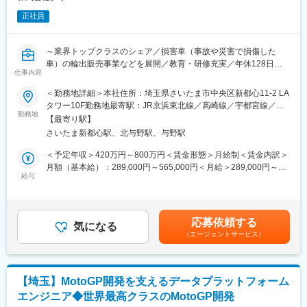
正社員
～業界トップクラスのシェア／損害車（事故や災害で損傷した
車）の輪出販売事業などを展開／教育・研修充実／年休128日～
仕事内容
事故や災害で発生する年間約300万台もの廃棄車両を再び車とし
て蘇らせる「ダメージカーリユース」の業界トップクラス企業
＜勤務地詳細＞本社住所：埼玉県さいたま市中央区新都心11-2 LA
で、世界120ヵ国以上に独自の販売網を持つ当社にて、エンジン
タワー10F勤務地最寄駅：JR京浜東北線／高崎線／宇都宮線／さ
オイル・タイヤ等の自動車アフターパーツ全般を海外市場に提供
勤務地
いたま新都心駅受動喫煙対策：屋内全面禁煙変更の範囲：会社の
【最寄り駅】
するため、取引国の拡大をお任せいたします。
定める事業所
さいたま新都心駅、北与野駅、与野駅
■業務内容
＜予定年収＞420万円～800万円＜賃金形態＞月給制＜賃金内訳＞
＜自動車関連商品の販路開拓・販売＞
月額（基本給）：289,000円～565,000円＜月給＞289,000円～
独自ブランドCARTENDER等のエンジンオイル、国内大手メーカ
給与
565,000円＜昇給有無＞有＜残業手当＞有＜給与補足＞※スキル・
ー代理店として販路拡大中のタイヤ、その他バッテリーや補修用
能力等を考慮し、当社規定により決定します。■昇給：年1回（4
パーツ等の自動車関連品を海外市場に販売する業務をお任せしま
月）■決算賞与：年2回（インセンティブ／平均2月分※業績・人事
す。
評価により支給します。評価に応じて月収の1.5倍～3倍の支給と
応募依頼する
現地パートナー開拓・現地営業・海外展示会への参加、商品PR・
気になる
なります。）賃金はあくまでも目安の金額であり、選考を通じて
（エージェントサービス）
販売のあらゆる事業過程に関わることができます。
上下する可能性があります。月給(月額)は固定手当を含めた表記で
継続的に当社商品を購入いただけるよう、担当エリアの文化や商
す。
習慣を理解し、お客様と良きリレーションを構築していただきま
す。
【埼玉】MotoGP開発を支えるデータプラットフォーム
エンジニア◆世界最高クラスのMotoGP開発
担当エリアのマーケティング～販売契約獲得までを担当します。