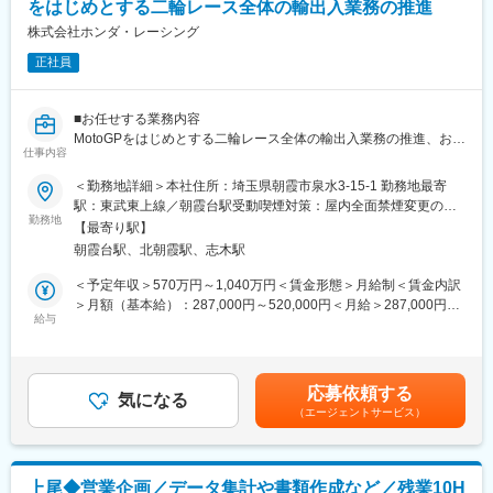
体的に関われます。
をはじめとする二輪レース全体の輸出入業務の推進
関連法規への対応（Hondaグループ内の横の繋がりや関連各所か
ら最新情報をキャッチアップ・適用します）。
株式会社ホンダ・レーシング
変更の範囲：専門性や適性、会社ニーズなどを踏まえ、会社が定
●海外発送業務の仕組みづくり（標準化・業務改革）
める付帯業務の付与を命じる場合があります。
正社員
・現在、属人化している業務プロセスを視覚化/標準化し、将来の
効率化に向けた布石づくりを行います。
・早く供給する事だけに主眼を置かず、現地での通関事情や輸送
■お任せする業務内容
費用を考慮した輸送会社の選定など、QCD（品質・コスト・納
MotoGPをはじめとする二輪レース全体の輸出入業務の推進、およ
期）を最大化するプロセスを構築します。
仕事内容
び安定した物流を確保するための基盤構築・改革をリードしてい
ただきます。単なるルーティンワークとしての手配ではなく、レ
＜勤務地詳細＞本社住所：埼玉県朝霞市泉水3-15-1 勤務地最寄
■ポジションの魅力
ースの勝敗を左右する「開発/補給品のタイムリーな供給」を物流
駅：東武東上線／朝霞台駅受動喫煙対策：屋内全面禁煙変更の範
本ポジションの最大の魅力は、世界最高峰の二輪レース（MotoGP
面から支える業務をお任せします。
勤務地
囲：会社の定める事業所（リモートワーク含む）
等）の勝敗を左右する「開発/補給品のタイムリーな供給」を、物
【最寄り駅】
流の最前線からダイレクトに支えられる点にあります。レースや
朝霞台駅、北朝霞駅、志木駅
■具体的な業務内容
テストの現場では、発送直前になって「ホイールを追加したい」
◇海外発送業務のハンドリング・輸送会社（フォワーダー）選
＜予定年収＞570万円～1,040万円＜賃金形態＞月給制＜賃金内訳
といった突発的な物量・品目の変更が発生することが日常茶飯事
定・現地調整
＞月額（基本給）：287,000円～520,000円＜月給＞287,000円～
です。発送日が動かせない緊迫した状況のなかで、航空便や陸送
・レースやテストの結果により、発送直前まで発送品（物量・品
給与
520,000円＜昇給有無＞有＜残業手当＞有＜給与補足＞※給与は経
を瞬時に組み替え、最適な輸送ルートを自らの手で開拓・確保し
目）が刻々と変化する中、要求者や輸送会社と密な調整を行い、
験・能力を考慮の上決定します。※年収は時間外勤務手当（30h/
ていくプロセスは、まさにレース成功の鍵を握る重要な役割であ
最適な輸送手段をフレキシブルに確保・調整します。
月）を含む金額です。賃金はあくまでも目安の金額であり、選考
り、他では味わえない大きなやりがいと責任を実感していただけ
・輸送会社任せにせず、自ら先頭に立って最適輸送ルートの選
を通じて上下する可能性があります。月給(月額)は固定手当を含め
ます。
応募依頼する
定・手配を行います。
気になる
た表記です。
（エージェントサービス）
※航空便（エアー）のハンドリングを行って頂きます
変更の範囲：専門性や適性、会社ニーズなどを踏まえ、会社が定
める付帯業務の付与を命じる場合があります。
◇輸出入関連の書類作成・法規対応
・インボイスをはじめとする輸出入に必要な書類準備および手続
上尾◆営業企画／データ集計や書類作成など／残業10H