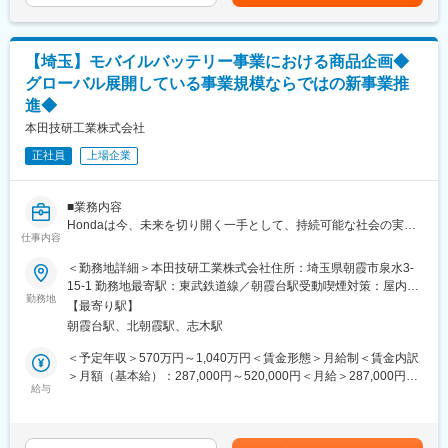
二輪車事業の海外現地法人と連携してMPP搭載電動二輪車の拡販
及びバッテリーシェアリングサービス（BaaS）事業の拡大に向
け、事業推進を行って頂きます。
【埼玉】モバイルバッテリー事業における商品企画◆
海外現法窓口担当（インド、インドネシア、ベトナム、タイ、欧
グローバル展開している事業規模ならではの新事業推
州、アメリカ etc）として、 海外現法からの供給要望の整理～受
進◆
注管理から、現法で発生する事業関連に関する課題に対して、日
本側からサポートできる事案を整理して、事業推進を行っていた
本田技研工業株式会社
だきます。
正社員
上場企業
■魅力
◎まだまだ未開の新しい領域に対してアイディアを反映させなが
■業務内容
らで事業を推進していくことができ、手触り感のある事業に携わ
Hondaは今、未来を切り開く一手として、持続可能な社会の実現
ることができます。
仕事内容
を目指し、モビリティを起点としたモノづくり・コトづくりの融
◎既存のMPP搭載機器を販売中のクライアントの声を商品開発に
合に取り組んでいます。
反映し、企画につなげることが可能です。
＜勤務地詳細＞本田技研工業株式会社住所：埼玉県朝霞市泉水3-
現在わたしたちは“Honda Mobile Power Pack”（=MPP）の事業を
◎国内外でのビジネス展開を進めており、グローバルビジネスに
15-1 勤務地最寄駅：東武鉄道線／朝霞台駅受動喫煙対策：屋内全
通じ、モビリティを中心とした製品の電動化促進に取り組んでい
勤務地
携わることが叶います。
面禁煙変更の範囲：会社の定める事業所（リモートワーク含む）
【最寄り駅】
ます。
◎モノ売りではなく、コト売りの推進によって、Hondaにおける
朝霞台駅、北朝霞駅、志木駅
電動化で世界を変える仕事に挑戦してみませんか。
新収益確立に向けた取り組みに携わることができます。グローバ
ル展開している事業規模ならではの新事業推進を体感できます。
＜予定年収＞570万円～1,040万円＜賃金形態＞月給制＜賃金内訳
■具体的には
＞月額（基本給）：287,000円～520,000円＜月給＞287,000円～
MPPの関連商材である、MPP、充電器、交換機（Battery
給与
変更の範囲：専門性や適性、会社ニーズなどを踏まえ、会社が定
520,000円＜昇給有無＞有＜残業手当＞有＜給与補足＞※給与は経
excahanger）の商品企画を担っていただきます。
める業務への配置転換を命じる場合があります。
験・能力を考慮の上決定します。※上記年収は時間外勤務手当30
顧客ニーズをヒアリングし、顧客ニーズに合った商品の企画、ア
時間/月含む。賃金はあくまでも目安の金額であり、選考を通じて
ップデートを推進していただきます。