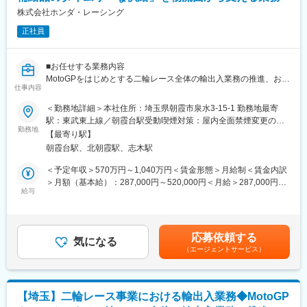
利用者と対話しながら課題を整理し、小さく実装・改善を繰り返
株式会社ホンダ・レーシング
しながら実運用システムとして育てます。
正社員
【開発ツール】
開発言語：Python、SQL、JavaScript、MATLAB、.Net C#
■お任せする業務内容
開発環境：Windows、Linux
MotoGPをはじめとする二輪レース全体の輸出入業務の推進、およ
クラウド：AWS、Azure
仕事内容
び安定した物流を確保するための基盤構築・改革をリードしてい
ソースコード管理：Git、GitHub
ただきます。単なるルーティンワークとしての手配ではなく、レ
＜勤務地詳細＞本社住所：埼玉県朝霞市泉水3-15-1 勤務地最寄
ースの勝敗を左右する「開発/補給品のタイムリーな供給」を物流
駅：東武東上線／朝霞台駅受動喫煙対策：屋内全面禁煙変更の範
■キャリアパス
面から支える業務をお任せします
勤務地
囲：勤務地補足欄に記載
入社後はデータ活用基盤や業務システムの開発を通じて、クラウ
【最寄り駅】
ド、データモデリング、AI活用技術を実践的に習得いただきま
朝霞台駅、北朝霞駅、志木駅
■具体的な業務内容
す。将来的にはMotoGP開発を支えるデータアーキテクトやシステ
●海外発送業務のハンドリング・輸送会社（フォワーダー）選定・
＜予定年収＞570万円～1,040万円＜賃金形態＞月給制＜賃金内訳
ムアーキテクトとして、技術戦略やシステム設計を主導する役割
現地調整
＞月額（基本給）：287,000円～520,000円＜月給＞287,000円～
を期待しています。
・レースやテストの結果により、発送直前まで発送品（物量・品
給与
520,000円＜昇給有無＞有＜残業手当＞有＜給与補足＞※給与は経
目）が刻々と変化する中、要求者や輸送会社と密な調整を行い、
験・能力を考慮の上決定します。※年収は時間外勤務手当（30h/
■ポジションの魅力
最適な輸送手段をフレキシブルに確保・調整します。
月）を含む金額です。賃金はあくまでも目安の金額であり、選考
・世界最高クラスのMotoGP開発を支えるデータ基盤・業務システ
・輸送会社任せにせず、自ら先頭に立って最適輸送ルートの選
を通じて上下する可能性があります。月給(月額)は固定手当を含め
ムを自ら企画・設計・開発できます。
応募依頼する
定・手配を行います。
気になる
た表記です。
・AWS・Azure・生成AIなど最新技術を活用しながら、PoCでは
（エージェントサービス）
※航空便（エアー）のハンドリングを行って頂きます
なく実際に利用されるシステム開発に携われます。
●輸出入関連の書類作成・法規対応
・自分が開発した仕組みがエンジニアやライダーの意思決定を支
・インボイスをはじめとする輸出入に必要な書類準備および手続
え、レース開発のスピード向上に直接つながります。
き。
・少数精鋭チームのため、設計だけでなく実装や技術選定にも主
【埼玉】二輪レース事業における輸出入業務◆MotoGP
・安全保障貿易管理など、頻繁に改定される最新の物流・輸出入