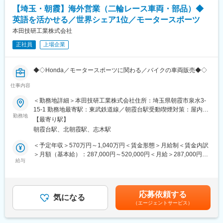
・国内外の保険手配支援業務
【埼玉・朝霞】海外営業（二輪レース車両・部品）◆
・連結キャッシュフロー作成
英語を活かせる／世界シェア1位／モータースポーツ
■ グローバルに活躍できる環境
本田技研工業株式会社
本ポジションでは、日常的に海外拠点と連携しながら業務を進め
正社員
上場企業
ます。
・海外現地法人の資金計画策定支援
・グローバルキャッシュマネジメントシステムの運用
◆◇Honda／モータースポーツに関わる／バイクの車両販売◆◇
・海外現法の資金管理・借入管理
・海外子会社への資金貸付
仕事内容
■業務概要
・世界各国のメンバーとの英語でのコミュニケーション
二輪レース車両販売事業における海外向け営業をお任せします。
＜勤務地詳細＞本田技研工業株式会社住所：埼玉県朝霞市泉水3-
単なる国内財務ではなく、グループ全体の資金最適化を推進する
グローバルにおけるレース業界の裾野を支え、その持続的な拡大
15-1 勤務地最寄駅：東武鉄道線／朝霞台駅受動喫煙対策：屋内全
グローバルトレジャリー業務に携わることができるため、財務の
に貢献するとともに、レースで使用される新製品への対応を着実
勤務地
面禁煙変更の範囲：会社の定める事業所（リモートワーク含む）
専門性と国際経験の双方を身につけられる環境です。
【最寄り駅】
に推進することで、二輪事業とのシナジーを強化し、より多くの
朝霞台駅、北朝霞駅、志木駅
お客様のレース活動を支援していただきます。
■ キャリアの魅力
＜予定年収＞570万円～1,040万円＜賃金形態＞月給制＜賃金内訳
UDトラックスには世界40か国、約8,000名の社員が在籍していま
■業務詳細：
＞月額（基本給）：287,000円～520,000円＜月給＞287,000円～
す。
二輪レース車両販売事業の海外営業を担っていただくポジション
給与
520,000円＜昇給有無＞有＜残業手当＞有＜給与補足＞※給与は経
本ポジションはDirector, Group Treasury & Insurance直下のポジ
です。海外現地法人や取引先からの受発注および関連業務、社内
験・能力を考慮の上決定します。※上記年収は時間外勤務手当30
ションとなり、経営に近い立場で業務を推進できます。また将来
や協力業者と連携した輸出入業務を推進していただきます。ま
時間/月含む。賃金はあくまでも目安の金額であり、選考を通じて
的には、Senior Manager-Directorなどへのキャリアアップも可能
た、業務の仕組み構築やDXツール活用による業務改善の推進も役
上下する可能性があります。月給(月額)は固定手当を含めた表記で
です。
応募依頼する
割の一つとして期待しています。海外営業としての経験を積んだ
気になる
す。
（エージェントサービス）
後、国内営業を含めたグループ全体を率いるリーダーとして活躍
変更の範囲：会社の定める業務
いただくことも可能です。