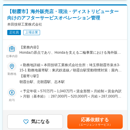
導を行う
変更の範囲：専門性や適性、会社ニーズなどを踏まえ、会社が定
2）社内関連部門と連携して現地法人・ディストリビューターのア
める業務への配置転換を命じる場合があります。
【朝霞市】海外販売店・現法・ディストリビューター
フターサービス業務を支援する
向けのアフターサービスオペレーション管理
【魅力・やりがい】
本田技研工業株式会社
世界中の現場と関わりながら、業務改善をリードすることが可能
正社員
上場企業
です。
また、保証請求を通じて、現地法人・ディストリビューターのオ
ペレーション課題を「数字と事実」で把握でき、実践的な改善ス
【業務内容】
キルを磨くことができます。
Hondaの原点であり、Hondaを支える二輪事業における海外販売
将来的には、研修講師や海外駐在等、幅広くキャリアを選択する
仕事内容
店・現法・ディストリビューター向けのアフターサービスオペレ
ことが可能です。
ーション強化の推進をお任せします。
＜勤務地詳細＞本田技研工業株式会社住所：埼玉県朝霞市泉水3-
「世界中の顧客に、期待を超えるアフターサービス体験を通じて
15-1 勤務地最寄駅：東武鉄道線／朝霞台駅受動喫煙対策：屋内全
変更の範囲：専門性や適性、会社ニーズなどを踏まえ、会社が定
信頼を積み上げ、Honda製品が当たり前に選ばれ続ける世界を実
勤務地
面禁煙変更の範囲：会社の定める事業所（リモートワーク含む）
める業務への配置転換を命じる場合があります。
【最寄り駅】
現する。」をビジョンに掲げ、「親切」「早い」「確実」「安
朝霞台駅、北朝霞駅、志木駅
心」「便利」なアフターサービスを通じて使い続ける喜びを全て
の接点で提供し、顧客との繋がりを最大化することを目指してい
＜予定年収＞570万円～1,040万円＜賃金形態＞月給制＜賃金内訳
ます。
＞月額（基本給）：287,000円～520,000円＜月給＞287,000円～
給与
520,000円＜昇給有無＞有＜残業手当＞有＜給与補足＞※給与は経
【業務詳細】
験・能力を考慮の上決定します。※上記年収は時間外勤務手当30
1．販売店アフターサービスオペレーション強化
時間/月含む。賃金はあくまでも目安の金額であり、選考を通じて
・販売店KPI管理手法、CS評価基準およびオペレーションスタン
上下する可能性があります。月給(月額)は固定手当を含めた表記で
応募依頼する
ダードの開発
気になる
す。
（エージェントサービス）
・販売店オペレーションの改善活動における教材開発と現地法人