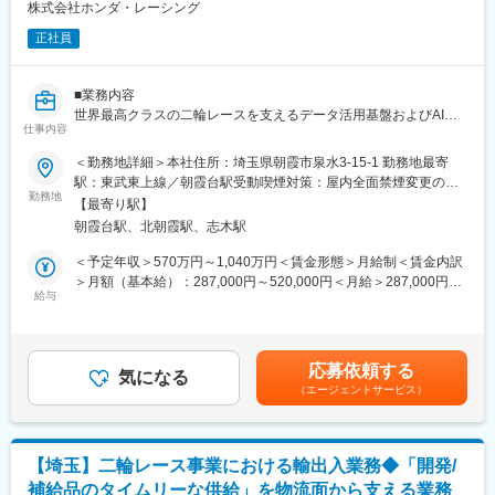
営業活動に注力できる組織体制です。
株式会社ホンダ・レーシング
正社員
【研修について】
▼中途導入研修：入社初日は人事部主催の中途導入研修を実施。
タウの経営理念や経営計画について学びます。
■業務内容
▼OJT（約1ヶ月）：商品知識、貿易業務を実務を通じて学びま
世界最高クラスの二輪レースを支えるデータ活用基盤およびAI活
す。メーカー研修、会計研修有。隣に先輩社員がいるため、分か
仕事内容
用基盤の設計・開発・運用を担当いただきます。レース車両デー
らないことはすぐに質問できる環境です！
タ、解析結果、技術文書、音声情報など、さまざまな情報を活用
＜勤務地詳細＞本社住所：埼玉県朝霞市泉水3-15-1 勤務地最寄
▼フォローアップ研修：入社半年後、同時期に入社した中途メン
し、エンジニアや現場担当者が必要な情報へ迅速にアクセスでき
駅：東武東上線／朝霞台駅受動喫煙対策：屋内全面禁煙変更の範
バーでの集合研修がございます。社長MTGやグループワークを実
る環境を構築します。AIを主役とするのではなく、人の思考や判
勤務地
囲：勤務地補足欄に記載
施します。
【最寄り駅】
断を支援する道具として活用し、PoCに留まらない実運用可能な
朝霞台駅、北朝霞駅、志木駅
システムへ発展させることを目指します。
☆また当社では外国籍のメンバーも働いているので、多様性を大
＜予定年収＞570万円～1,040万円＜賃金形態＞月給制＜賃金内訳
切にしています。例えばマニュアル通りの育成カリキュラムでは
■お任せする業務内容
＞月額（基本給）：287,000円～520,000円＜月給＞287,000円～
なく、一人ひとりに向き合った対応を心がけるなど、メンバーご
●データ活用基盤の設計と構築
給与
520,000円＜昇給有無＞有＜残業手当＞有＜給与補足＞※給与は経
とに指導方法を変えることもあります。
レース開発、運営で利用される各種データを統合し、業務で活用
験・能力を考慮の上決定します。※年収は時間外勤務手当（30h/
しやすい形に整理・蓄積するためのデータ基盤を設計・構築しま
月）を含む金額です。賃金はあくまでも目安の金額であり、選考
【当社の魅力】
す。
を通じて上下する可能性があります。月給(月額)は固定手当を含め
・世界120ヵ国以上に独自の販売網
応募依頼する
●業務システム・AI活用基盤の開発
気になる
た表記です。
・手厚い福利厚生と充実した研修制度
（エージェントサービス）
検索システムやAI活用機能など、現場の意思決定を支援する業務
・業界トップクラスのダメージカービジネス
基盤の設計・開発・運用を担当します。
●クラウド・システム基盤の整備
変更の範囲：会社の定める業務
AWSやAzure等を活用し、開発現場で長期的に運用できるシステ
【埼玉】二輪レース事業における輸出入業務◆「開発/
ム環境を構築します。
補給品のタイムリーな供給」を物流面から支える業務
●現場展開と継続改善