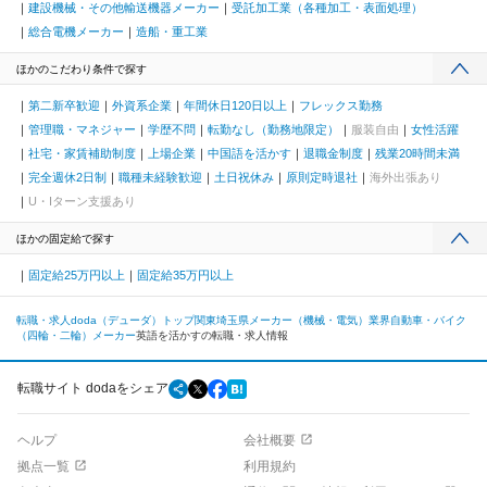
建設機械・その他輸送機器メーカー
受託加工業（各種加工・表面処理）
総合電機メーカー
造船・重工業
ほかのこだわり条件で探す
第二新卒歓迎
外資系企業
年間休日120日以上
フレックス勤務
管理職・マネジャー
学歴不問
転勤なし（勤務地限定）
服装自由
女性活躍
社宅・家賃補助制度
上場企業
中国語を活かす
退職金制度
残業20時間未満
完全週休2日制
職種未経験歓迎
土日祝休み
原則定時退社
海外出張あり
U・Iターン支援あり
ほかの固定給で探す
固定給25万円以上
固定給35万円以上
転職・求人doda（デューダ）トップ
関東
埼玉県
メーカー（機械・電気）業界
自動車・バイク
（四輪・二輪）メーカー
英語を活かすの転職・求人情報
転職サイト dodaをシェア
ヘルプ
会社概要
拠点一覧
利用規約