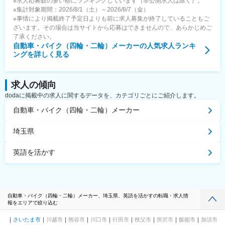
※求人応募数の多い順にランキングしています（非公開求人は除く）。
※集計対象期間：2026/8/1（土）～2026/8/7（金）
※事情により掲載終了予定日よりも前に求人募集が終了していることもご
ざいます。その場合は当サイトから応募はできませんので、あらかじめご
了承ください。
自動車・バイク（四輪・二輪）メーカー
の人気求人ランキ
ングを詳しく見る
求人の傾向
dodaに掲載中の求人に関するデータを、カテゴリごとにご紹介します。
自動車・バイク（四輪・二輪）メーカー
埼玉県
英語を活かす
自動車・バイク（四輪・二輪）メーカー、埼玉県、英語を活かすの転職・求人情
報をエリアで絞り込む
さいたま市
川越市
熊谷市
川口市
行田市
秩父市
所沢市
飯能市
加須市