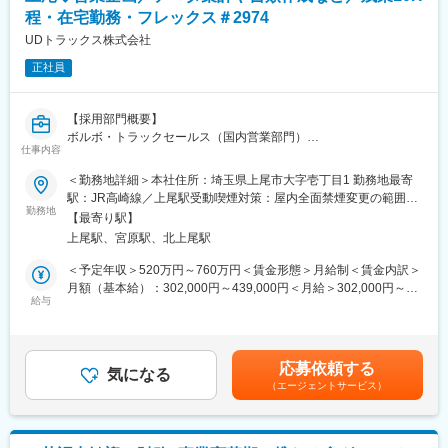
き。
程・在宅勤務・フレックス＃2974
・安全保障貿易管理など、頻繁に改定される最新の物流・輸出入
関連法規への対応（Hondaグループ内の横の繋がりや関連各所か
UDトラックス株式会社
ら最新情報をキャッチアップ・適用します）。
正社員
◇海外発送業務の仕組みづくり（標準化・業務改革）
・現在、属人化している業務プロセスを視覚化/標準化し、将来の
【採用部門概要】
効率化に向けた布石づくりを行います。
ボルボ・トラックセールス（国内営業部門）
・早く供給する事だけに主眼を置かず、現地での通関事情や輸送
仕事内容
日本におけるボルボ・トラック事業の統括部門として、車両の輸
費用を考慮した輸送会社の選定など、QCD（品質・コスト・納
入・認証・需給管理から販売戦略の立案、支援までを一貫して担
＜勤務地詳細＞本社住所：埼玉県上尾市大字壱丁目1 勤務地最寄
期）を最大化するプロセスを構築します。
っています。
駅：JR高崎線／上尾駅受動喫煙対策：屋内全面禁煙変更の範囲：
スウェーデン本社や国内関係部門と連携しながら、日本市場向け
勤務地
会社の定める事業所（リモートワーク含む）
■ポジションの魅力
【最寄り駅】
製品の導入・供給を推進するとともに、販売目標の策定や市場分
本ポジションの最大の魅力は、世界最高峰の二輪レース（MotoGP
上尾駅、宮原駅、北上尾駅
析を通じて事業成長を支えています。
等）の勝敗を左右する「開発/補給品のタイムリーな供給」を、物
＜予定年収＞520万円～760万円＜賃金形態＞月給制＜賃金内訳＞
流の最前線からダイレクトに支えられる点にあります。レースや
UDトラックスは日本におけるボルボ・トラックの輸入代理店とし
月額（基本給）：302,000円～439,000円＜月給＞302,000円～
テストの現場では、発送直前になって「ホイールを追加したい」
て、販売ネットワークと連携し、お客様への車両提供を支援して
給与
439,000円＜昇給有無＞有＜残業手当＞有＜給与補足＞■昇給（年
といった突発的な物量・品目の変更が発生することが日常茶飯事
います。ボルボ・トラック事業は、UDトラックスの商用車事業を
1回）■賞与（平均5.2ヵ月） ※2024年度支給実績賃金はあくまで
です。発送日が動かせない緊迫した状況のなかで、航空便や陸送
支える重要な事業領域の一つです。
も目安の金額であり、選考を通じて上下する可能性があります。
を瞬時に組み替え、最適な輸送ルートを自らの手で開拓・確保し
月給(月額)は固定手当を含めた表記です。
ていくプロセスは、まさにレース成功の鍵を握る重要な役割であ
応募依頼する
【職務内容】
気になる
り、他では味わえない大きなやりがいと責任を実感していただけ
（エージェントサービス）
本ポジションは、ボルボ・トラック事業における販売管理・セー
ます。
ルスオペレーションを担うポジションです。
受注から売上・登録・在庫に至る各種データの管理・分析を通じ
変更の範囲：専門性や適性、会社ニーズなどを踏まえ、会社が定
て販売状況を可視化し、営業活動の円滑な推進を支援します。