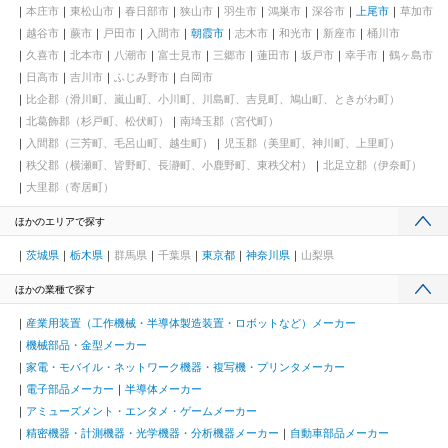
本庄市
東松山市
春日部市
狭山市
羽生市
鴻巣市
深谷市
上尾市
草加市
越谷市
蕨市
戸田市
入間市
朝霞市
志木市
和光市
新座市
桶川市
久喜市
北本市
八潮市
富士見市
三郷市
蓮田市
坂戸市
幸手市
鶴ヶ島市
日高市
吉川市
ふじみ野市
白岡市
比企郡（滑川町、嵐山町、小川町、川島町、吉見町、鳩山町、ときがわ町）
北葛飾郡（杉戸町、松伏町）
南埼玉郡（宮代町）
入間郡（三芳町、毛呂山町、越生町）
児玉郡（美里町、神川町、上里町）
秩父郡（横瀬町、皆野町、長瀞町、小鹿野町、東秩父村）
北足立郡（伊奈町）
大里郡（寄居町）
ほかのエリアで探す
茨城県
栃木県
群馬県
千葉県
東京都
神奈川県
山梨県
ほかの業種で探す
産業用装置（工作機械・半導体製造装置・ロボットなど）メーカー
機械部品・金型メーカー
家電・モバイル・ネットワーク機器・複写機・プリンタメーカー
電子部品メーカー
半導体メーカー
アミューズメント・エンタメ・ゲームメーカー
精密機器・計測機器・光学機器・分析機器メーカー
自動車部品メーカー