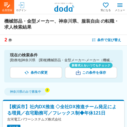
会員登録
ログイン
気になる
メニュー
機械部品・金型メーカー、神奈川県、服装自由
の転職・
求人検索結果
2
条件で並び替え
件
現在の検索条件
[勤務地]神奈川県 [業種]機械部品・金型メーカー-メーカー（機械・電気）業界 [詳細条件](会社・職場の環境)服装自由
新着求人をいつでもチェック
条件の変更
この条件を保存
神奈川県
のみで募集中
【横浜市】社内DX推進 ◇全社DX推進チーム発足によ
る増員／在宅勤務可／フレックス制◆年休121日
古河電工パワーシステムズ株式会社