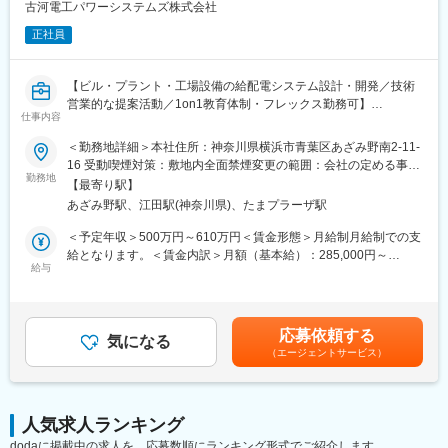
を企画・推進していただきます。
古河電工パワーシステムズ株式会社
・全社的なDX推進戦略の立案および実行
正社員
・最新のITトレンドを取り入れたシステム導入企画
・各事業所の現状把握および業務フローの改善（月1回程度の出張
あり）
【ビル・プラント・工場設備の給配電システム設計・開発／技術
・週1回の定例ミーティングでの進捗共有と施策検討
営業的な提案活動／1on1教育体制・フレックス勤務可】
仕事内容
■業務概要
■入社後の流れ：
当社の電設システム技術課にて、ビルやプラント、工場設備など
入社後はまずは会社について勉強していただき、各事業所を見て
＜勤務地詳細＞本社住所：神奈川県横浜市青葉区あざみ野南2-11-
の給配電システムの設計・開発業務全般をお任せします。お客様
いただく事もあります。週1でミーティング実施予定。
16 受動喫煙対策：敷地内全面禁煙変更の範囲：会社の定める事業
の要望をもとに仕様確認から図面化、製品化まで一連の流れに携
勤務地
所（リモートワーク含む）
【最寄り駅】
わり、技術営業的な立場で取引先とのコミュニケーションや提案
■当社について：
あざみ野駅、江田駅(神奈川県)、たまプラーザ駅
活動も行います。
当社は2012年10月、古河電気工業（株）の電力部品部門と、その
子会社であった旭電機（株）、（株）井上製作所、古河パワーコ
＜予定年収＞500万円～610万円＜賃金形態＞月給制月給制での支
■業務詳細
ンポーネンツ（株）の3社統合によって発足しました。以降、発電
給となります。＜賃金内訳＞月額（基本給）：285,000円～
主な業務は、お客様からの仕様（要求書）の確認、2DCAD等を用
給与
所から需要家までの送配電システム全域をカバーする「総合電力
350,000円＜月給＞285,000円～350,000円＜昇給有無＞有＜残業
いた図面作成、工場への製品仕様伝達、製品理解のための現場対
機材メーカー」として、家庭用電気の送配電はもちろん、ビル、
手当＞有＜給与補足＞賞与4.52か月（2025年度実績）を含む年収
応が中心です。1～2ヵ月ほどの設計～納品サイクルを担当し、必
工場、鉄道などの電力供給ニーズに対応してきました。2022年に
です。賃金はあくまでも目安の金額であり、選考を通じて上下す
要に応じて中国地方を中心に全国の取引先を訪問します。単なる
設立10周年を迎えましたが、この間、統合前の各社の持つ技術
る可能性があります。月給(月額)は固定手当を含めた表記です。
応募依頼する
設計業務にとどまらず、要件ヒアリングや提案、納品後のフォロ
気になる
力、品質力、モノづくり力、提案力をさらに向上させてきたこと
（エージェントサービス）
ーなど、技術営業の要素も担います。入社後はOJT形式で1on1指
で、顧客との信頼関係をより強固なものとし、安定的に成長を遂
導により、図面化～工場連携の実務を丁寧に習得していただきま
げてまいりました。
す。
海外市場でも成長を続け、3年連続でのベースアップを実現。先輩
社員との距離が近く、相談しやすい環境も整っています。
人気求人ランキング
■扱うサービス
dodaに掲載中の求人を、応募数順にランキング形式でご紹介します。
当社が取り扱う給配電システムは、多様なビル・プラント・工場