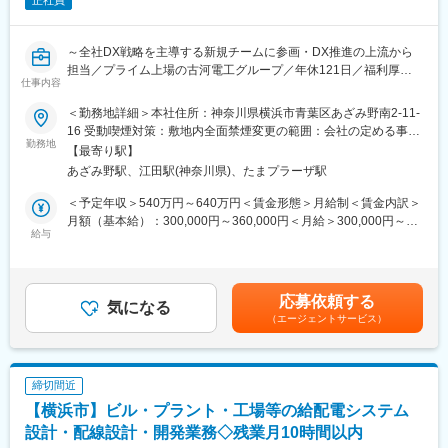
正社員
～全社DX戦略を主導する新規チームに参画・DX推進の上流から
担当／プライム上場の古河電工グループ／年休121日／福利厚生
仕事内容
◎／平均勤続年数18年以上・抜群の働き方×安心の教育・キャリ
ア支援～
＜勤務地詳細＞本社住所：神奈川県横浜市青葉区あざみ野南2-11-
16 受動喫煙対策：敷地内全面禁煙変更の範囲：会社の定める事業
■募集背景：
勤務地
所（リモートワーク含む）
【最寄り駅】
当社は電力を届ける電線とその周辺部品をトータルで提供・身近
あざみ野駅、江田駅(神奈川県)、たまプラーザ駅
な【送電】に欠かせない商材を取り扱う、古河電工グループの中
核企業です。
＜予定年収＞540万円～640万円＜賃金形態＞月給制＜賃金内訳＞
これからの事業成長にあたり、社内のDX推進を加速させる必要が
月額（基本給）：300,000円～360,000円＜月給＞300,000円～
あり、今期から新たに「全社DX推進チーム」が発足いたしまし
給与
360,000円＜昇給有無＞有＜残業手当＞有＜給与補足＞※上記年収
た。
は残業代15時間分を含みます。■賞与実績：4.52か月（2025年度
当ポジションでは、このDX推進チームに参画いただき、上流から
実績）賃金はあくまでも目安の金額であり、選考を通じて上下す
当社のシステム活用やAI活用を促進できる人材を求めています。
る可能性があります。月給(月額)は固定手当を含めた表記です。
応募依頼する
気になる
（エージェントサービス）
■業務内容：
今年度の重点目標である「全社DX推進」の新規プロジェクトにお
いて、中心メンバーとして社内改革を牽引することがミッション
です。
締切間近
【横浜市】ビル・プラント・工場等の給配電システム
■業務詳細：
既存業務の枠にとらわれず、ご自身の知見を活かして自らDX施策
設計・配線設計・開発業務◇残業月10時間以内