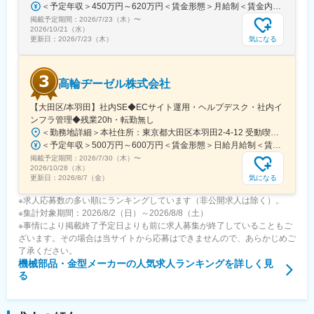
＜予定年収＞450万円～620万円＜賃金形態＞月給制＜賃金内訳＞月額（基本給）：290,000円～400,000円＜月給＞290,000円～400,000円＜昇給有無＞有＜残業手当＞有＜給与補足＞■年齢・経験・スキルに応じ決定いたします。■上記年収は、月給・全社員支給される手当 の12か月分 ＋ 賞与 + 10時間分の残業を想定した金額です。■賞与年2回（2025年実績5カ月）賃金はあくまでも目安の金額であり、選考を通じて上下する可能性があります。月給(月額)は固定手当を含めた表記です。
■企業の特徴/魅力
掲載予定期間：
2026/7/23（木）
〜
当社は電設システム分野で高い技術力と信頼を有し、安定した事
2026/10/21（水）
業基盤のもと新しい技術や働き方にも積極的に取り組んでいま
気になる
更新日：
2026/7/23（木）
す。
変更の範囲：会社の定める業務
高輪ヂーゼル株式会社
【大田区/本羽田】社内SE◆ECサイト運用・ヘルプデスク・社内イ
ンフラ管理◆残業20h・転勤無し
＜勤務地詳細＞本社住所：東京都大田区本羽田2-4-12 受動喫煙対策：屋内全面禁煙変更の範囲：会社の定める事業所
＜予定年収＞500万円～600万円＜賃金形態＞日給月給制＜賃金内訳＞月額（基本給）：300,000円～350,000円/月21日間勤務想定＜想定月額＞300,000円～350,000円＜昇給有無＞有＜残業手当＞有＜給与補足＞※別途、諸手当（一律）を支給※給与詳細は経験・能力を考慮のうえ決定■昇給：年1回■賞与：年2回 前年実績3.5カ月賃金はあくまでも目安の金額であり、選考を通じて上下する可能性があります。月給(月額)は固定手当を含めた表記です。
掲載予定期間：
2026/7/30（木）
〜
2026/10/28（水）
気になる
更新日：
2026/8/7（金）
※求人応募数の多い順にランキングしています（非公開求人は除く）。
※集計対象期間：2026/8/2（日）～2026/8/8（土）
※事情により掲載終了予定日よりも前に求人募集が終了していることもご
ざいます。その場合は当サイトから応募はできませんので、あらかじめご
了承ください。
機械部品・金型メーカー
の人気求人ランキングを詳しく見
る