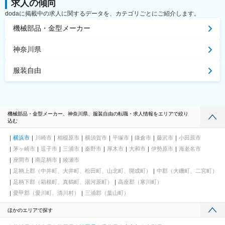
求人の傾向
dodaに掲載中の求人に関するデータを、カテゴリごとにご紹介します。
機械部品・金型メーカー
神奈川県
服装自由
機械部品・金型メーカー、神奈川県、服装自由の転職・求人情報をエリアで絞り
込む
横浜市
川崎市
相模原市
横須賀市
平塚市
鎌倉市
藤沢市
小田原市
茅ヶ崎市
逗子市
三浦市
秦野市
厚木市
大和市
伊勢原市
海老名市
座間市
南足柄市
綾瀬市
足柄上郡（中井町、大井町、松田町、山北町、開成町）
中郡（大磯町、二宮町）
足柄下郡（箱根町、真鶴町、湯河原町）
高座郡（寒川町）
愛甲郡（愛川町、清川村）
三浦郡（葉山町）
ほかのエリアで探す