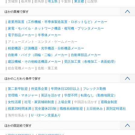
茨城県
栃木県
群馬県
埼玉県
千葉県
東京都
山梨県
ほかの業種で探す
産業用装置（工作機械・半導体製造装置・ロボットなど）メーカー
家電・モバイル・ネットワーク機器・複写機・プリンタメーカー
電子部品メーカー
半導体メーカー
アミューズメント・エンタメ・ゲームメーカー
精密機器・計測機器・光学機器・分析機器メーカー
自動車・バイク（四輪・二輪）メーカー
自動車部品メーカー
建設機械・その他輸送機器メーカー
受託加工業（各種加工・表面処理）
総合電機メーカー
造船・重工業
ほかのこだわり条件で探す
第二新卒歓迎
外資系企業
年間休日120日以上
フレックス勤務
管理職・マネジャー
英語を活かす
学歴不問
転勤なし（勤務地限定）
女性活躍
社宅・家賃補助制度
上場企業
中国語を活かす
退職金制度
残業20時間未満
完全週休2日制
職種未経験歓迎
土日祝休み
原則定時退社
海外出張あり
U・Iターン支援あり
ほかの固定給で探す