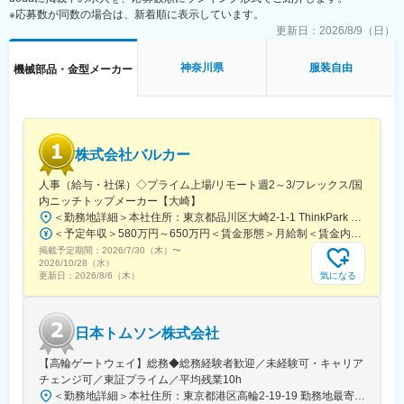
変更の範囲：会社の定める業務
※応募数が同数の場合は、新着順に表示しています。
の設備に導入されており、安定した電力供給と高い信頼性が評価
されています。
更新日：
2026/8/9（日）
■組織構成
神奈川県
服装自由
機械部品・金型メーカー
技術課は経験豊富な設計・開発エンジニアが在籍し、協力しなが
ら業務を進める環境です。
■業務の魅力
仕様検討から設計、納品まで一貫して携われるため、顧客課題の
株式会社バルカー
解決や技術提案力が身につき、幅広いキャリア形成が可能です。
人事（給与・社保）◇プライム上場/リモート週2～3/フレックス/国
■教育体制
内ニッチトップメーカー【大崎】
入社後は先輩社員による1on1指導やOJTで実務を学べ、業界未経
＜勤務地詳細＞本社住所：東京都品川区大崎2-1-1 ThinkPark Tower24F勤務地最寄駅：JR・りんかい線／大崎駅受動喫煙対策：屋内喫煙可能場所あり変更の範囲：会社の定める事業所（リモートワーク含む）
験でも着実に成長できます。
＜予定年収＞580万円～650万円＜賃金形態＞月給制＜賃金内訳＞月額（基本給）：320,000円～450,000円＜月給＞320,000円～450,000円＜昇給有無＞有＜残業手当＞有＜給与補足＞※経験・前職を考慮したうえで優遇します。※上記年収額は、残業代を加味した金額です。■賞与実績：年2回支給■昇給：年1回賃金はあくまでも目安の金額であり、選考を通じて上下する可能性があります。月給(月額)は固定手当を含めた表記です。
掲載予定期間：
2026/7/30（木）
〜
■就業環境
2026/10/28（水）
勤務時間は8：30～17：15で残業は月平均10時間以内。フレック
気になる
更新日：
2026/8/6（木）
ス勤務制度も利用可能で、ワークライフバランスを大切にできま
す。テレワークは図面作成時や入社1年目は原則出社ですが、業務
に慣れてから柔軟な働き方も可能です。
日本トムソン株式会社
■想定されるキャリアパス
【高輪ゲートウェイ】総務◆総務経験者歓迎／未経験可・キャリア
設計・開発業務を経験し、将来的には技術営業やプロジェクトマ
チェンジ可／東証プライム／平均残業10h
ネジメントなど多様なキャリアが目指せます。
＜勤務地詳細＞本社住所：東京都港区高輪2-19-19 勤務地最寄駅：京急本線／泉岳寺駅受動喫煙対策：屋内全面禁煙変更の範囲：会社の定める事業所