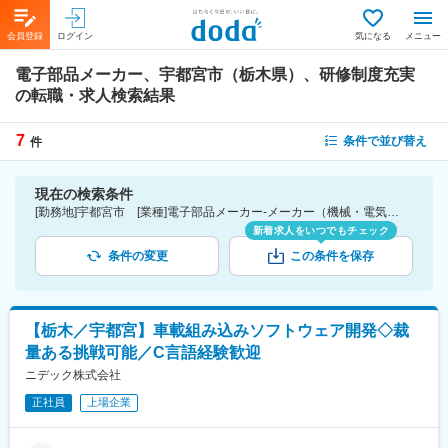
会員登録
ログイン
気になる
メニュー
電子部品メーカー、宇都宮市（栃木県）、研修制度充実
の転職・求人検索結果
7
条件で並び替え
件
現在の検索条件
[勤務地]宇都宮市 [業種]電子部品メーカー-メーカー（機械・電気）業界 [詳細条件](待遇・福利厚生)研修制度充実
新着求人をいつでもチェック
条件の変更
この条件を保存
【栃木／宇都宮】車載組み込みソフトウェア開発◇裁
量ある挑戦可能／C言語経験歓迎
ニデック株式会社
正社員
上場企業