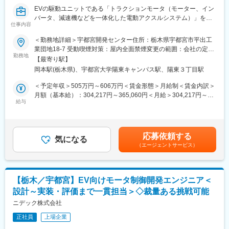
EVの駆動ユニットである「トラクションモータ（モーター、イン
モータを回すことを率先して行う部署になりますので、その知見
バータ、減速機などを一体化した電動アクスルシステム）」を対
を通してシステム部/HW/SW/実験部など多方面の連携が求められ
仕事内容
象に、自動テストシステム（ATE）の設計・開発を担当いただき
るなど、コミュニケーションの負荷が高いです。
ます。
＜勤務地詳細＞宇都宮開発センター住所：栃木県宇都宮市平出工
業団地18-7 受動喫煙対策：屋内全面禁煙変更の範囲：会社の定め
■身につくスキル
■業務内容
勤務地
る事業所
組み込みSW開発
【最寄り駅】
テストの自動化を通じて製品開発の信頼性を支える、テスト開発
車載用ソフトウェアプロセス（世界標準：A-SPICE）
岡本駅(栃木県)、宇都宮大学陽東キャンパス駅、陽東３丁目駅
メンバーを募集します。
部門間コミュニケーション能力
主にNI（National Instruments）設備を使用した自動検査ラインの
＜予定年収＞505万円～606万円＜賃金形態＞月給制＜賃金内訳＞
構築や、既存テスト工程の自動化・効率化を担っていただきま
月額（基本給）：304,217円～365,060円＜月給＞304,217円～
■配属先の特徴
す。
給与
365,060円＜昇給有無＞無＜残業手当＞有＜給与補足＞※上記年収
グループメンバ(プロパ15名、ゲストエンジニア5名程度)
計測器制御のコードを書くだけでなく、現場の検査ニーズを吸い
に加え残業が発生分の支給もございます。詳細はスキル・経験を
社員は30歳前後がボリュームゾーンです。
上げ、最適な自動化ソリューションを提案・具現化することがミ
考慮し決定いたします。想定年収は評価中位の場合です。※住居の
今後は次世代機種開発にシフトしていく方向です。
ッションです。
安定を図るために勤務地手当(24,000円～)or独身寮があります
応募依頼する
気になる
（条件あり）。※昇給・賞与評価は「職務」や「成果と行動」を相
変更の範囲：会社の定める業務
（エージェントサービス）
■期待する役割
対評価により決定。賃金はあくまでも目安の金額であり、選考を
次機種インバーター開発向けのControl-HillをNI（National
通じて上下する可能性があります。月給(月額)は固定手当を含めた
Instruments）製品を核とした自動テストシステム（ATE）の設
表記です。
計・開発ベースに行っていただきます。
【栃木／宇都宮】EV向けモータ制御開発エンジニア＜
設計～実装・評価まで一貫担当＞◇裁量ある挑戦可能
■仕事のやりがい
LabVIEWやTestStandを駆使し、複雑な計測シナリオの自動化を
ニデック株式会社
実現することで、開発サイクルの高速化と品質向上をリードする
正社員
上場企業
ポジションです。