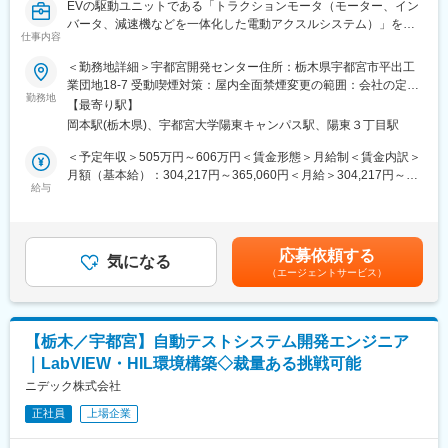
EVの駆動ユニットである「トラクションモータ（モーター、イン
バータ、減速機などを一体化した電動アクスルシステム）」を対
仕事内容
象に、組み込みソフトウェアの開発をご担当いただきます。
＜勤務地詳細＞宇都宮開発センター住所：栃木県宇都宮市平出工
■業務内容
業団地18-7 受動喫煙対策：屋内全面禁煙変更の範囲：会社の定め
・ソフトウェア設計のサポート(20%)
勤務地
る事業所
【最寄り駅】
・ソフトウェア実装(20%)
岡本駅(栃木県)、宇都宮大学陽東キャンパス駅、陽東３丁目駅
・実装機能のテスト/評価(30%)
・開発用ツールの作成(30%)
＜予定年収＞505万円～606万円＜賃金形態＞月給制＜賃金内訳＞
月額（基本給）：304,217円～365,060円＜月給＞304,217円～
■期待する役割
給与
365,060円＜昇給有無＞無＜残業手当＞有＜給与補足＞※上記年収
車載向けソフトウェアのECUを制御するためのソフトウェア開発
に加え残業が発生分の支給もございます。詳細はスキル・経験を
です。
考慮し決定いたします。想定年収は評価中位の場合です。※住居の
マイコンを使用して制御アプリケーションとモータを実際に動作
安定を図るために勤務地手当(24,000円～)or独身寮があります
応募依頼する
させる、車両の他ユニットと通信して連携する、など。
気になる
（条件あり）。※昇給・賞与評価は「職務」や「成果と行動」を相
（エージェントサービス）
車両上で実際にモータを駆動・機能させるためのソフトウェア開
対評価により決定。賃金はあくまでも目安の金額であり、選考を
発・評価を対応して頂きます。
通じて上下する可能性があります。月給(月額)は固定手当を含めた
表記です。
■仕事のやりがい
【栃木／宇都宮】自動テストシステム開発エンジニア
車両でモータが実際に駆動・機能するための、車載用ECUソフト
｜LabVIEW・HIL環境構築◇裁量ある挑戦可能
ウェア開発業務になります。
ソフトウェア設計・実装・評価まで一貫して行います。車両から
ニデック株式会社
の動作要求を受けて、HW,モータがどのように動くのかを把握し
正社員
上場企業
て業務を行うため、トラクションモータシステム全体の挙動に精
通することができます。