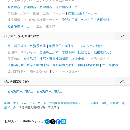
アミューズメント・エンタメ・ゲームメーカー
精密機器・計測機器・光学機器・分析機器メーカー
自動車・バイク（四輪・二輪）メーカー
自動車部品メーカー
建設機械・その他輸送機器メーカー
受託加工業（各種加工・表面処理）
総合電機メーカー
造船・重工業
ほかのこだわり条件で探す
第二新卒歓迎
外資系企業
年間休日120日以上
フレックス勤務
管理職・マネジャー
英語を活かす
学歴不問
転勤なし（勤務地限定）
服装自由
女性活躍
社宅・家賃補助制度
上場企業
中国語を活かす
退職金制度
残業20時間未満
完全週休2日制
職種未経験歓迎
土日祝休み
原則定時退社
海外出張あり
U・Iターン支援あり
ほかの固定給で探す
固定給25万円以上
固定給35万円以上
転職・求人doda（デューダ）トップ
関東
栃木県
宇都宮市
メーカー（機械・電気）業界
電子部
品メーカー
研修制度充実の転職・求人情報
転職サイト dodaをシェア