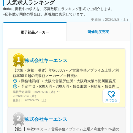
人気求人ランキング
可能
事業を展開し、車載、民生、産業機器分野を中心に幅広い業界と
dodaに掲載中の求人を、応募数順にランキング形式でご紹介します。
・開発を通じて、高い専門性を持つエンジニアへ成長できる環境
取引しています。
※応募数が同数の場合は、新着順に表示しています。
・自動車業界の変革期において、新たな価値を実装しユーザーに
働きやすい環境づくりにも継続的に取り組んでいます。
届けるやりがい
更新日：
2026/8/8（土）
変更の範囲：会社の定める業務
■配属組織：
研修制度充実
電子部品メーカー
相互に意見を尊重しながら開発を進める組織
■同社の製品：
自動車、家電、情報通信機器など幅広い分野の製品に搭載され、
暮らしの利便性を支えています。
株式会社キーエンス
15,000点以上の製品を展開し、日本を中心に欧州・米国・アジア
へグローバルに事業を展開しています。
【大阪・京都・滋賀】年収630万～／営業事務／プライム上場／利
益率50％越の高収益メーカー／土日祝休
■福利厚生面：
＜勤務地詳細1＞大阪北営業所住所：大阪府大阪市淀川区宮原3-5-36 新大阪トラストタワー勤務地最寄駅：新大阪駅受動喫煙対策：敷地内喫煙可能場所あり＜勤務地詳細2＞京都営業所住所：京都府京都市下京区四条通室町東入函谷鉾町101 アーバンネット四条烏丸ビル受動喫煙対策：屋内全面禁煙＜勤務地詳細3＞滋賀営業所住所：滋賀県大津市中央2-2-6 受動喫煙対策：屋内全面禁煙変更の範囲：会社の定める事業所
社員の生活やライフイベントを大切にする社風のもと、充実した
＜予定年収＞630万円～700万円＜賃金形態＞月給制＜賃金内訳＞月額（基本給）：279,000円～281,000円＜月給＞279,000円～281,000円＜昇給有無＞有＜残業手当＞有＜給与補足＞上記は入社初年度の想定年収です。※月給の金額とは別で、残業代、業績賞与支給有り※賞与：年4回、昇給：年1～2回※経験・能力等を考慮の上、同社規定により待遇を決定します※年収は会社業績によって変動することがあります賃金はあくまでも目安の金額であり、選考を通じて上下する可能性があります。月給(月額)は固定手当を含めた表記です。
福利厚生が整っています。
掲載予定期間：
2026/7/16（木）
〜
・独身寮／社宅制度（自己負担約1万円／月）
2026/10/14（水）
・社宅家賃補助・入社時の引っ越し費用補助（社内規定あり）
気になる
更新日：
2026/7/25（土）
・リモートワーク（週24時間まで）／フレックスタイム制／残業
月13時間
・社食（300～400円程度）
株式会社キーエンス
・育児・介護との両立支援制度充実／育休復帰率100％
・平均勤続年数17.7年
【愛知】年収630万～／営業事務／プライム上場／利益率50％越の