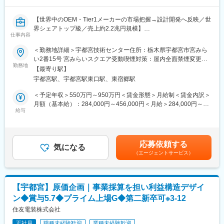
れるなど、コミュニケーションの負荷が高いです。また、実績で
は部署のほとんどのメンバが中長期の海外出張(主に欧州)を経験し
【世界中のOEM・Tier1メーカーの市場把握→設計開発へ反映／世
ており、グローバルでの活躍も可能です。
界シェアトップ級／売上約2.2兆円規模】
仕事内容
■身につくスキル
■概要：
＜勤務地詳細＞宇都宮技術センター住所：栃木県宇都宮市宮みら
・制御設計-実験までの幅広い知識
・車載ﾜｲﾔｰﾊｰﾈｽ用部品（ｺﾈｸﾀ、ﾀｰﾐﾅﾙ）の設計開発
い2番15号 宮みらいスクエア受動喫煙対策：屋内全面禁煙変更の
・部門間コミュニケーション能力
・顧客(国内、海外のｶｰﾒｰｶｰやTier1ﾒｰｶｰ等)のﾆｰｽﾞや、市場動向を
勤務地
範囲：会社の定める事業所
【最寄り駅】
把握。得られた情報を元に、新製品を構想/試作開発し、顧客へ提
■配属先の特徴
宇都宮駅、宇都宮駅東口駅、東宿郷駅
案し、新規受注を狙う。受注後は量産立ち上げまで対応する事
グループメンバ(プロパ13名、ゲストエンジニア10名程度)
で、設計開発を主体に構想から量産までの過程を一貫して担える
＜予定年収＞550万円～950万円＜賃金形態＞月給制＜賃金内訳＞
社員は30歳前後がボリュームゾーンです。
業務になります
月額（基本給）：284,000円～456,000円＜月給＞284,000円～
開発中の機種が26年上期中にCloseし、次世代機種開発にシフト
給与
456,000円＜昇給有無＞有＜残業手当＞有＜給与補足＞【賞与】
していく方向です。
■入社後のキャリアイメージ：
年2回（6月、12月）※26年度実績5.7か月分【モデル年収】25歳：
3年を目途に設計に必要な知識や、CAD製図、CAE活用ｽｷﾙを習
590万円大卒、25歳、独身、残業20H30歳：780万円大卒、30
変更の範囲：会社の定める業務
得。
歳、既婚、子1人、残業20H35歳：880万円大卒、35歳、既婚、子
応募依頼する
製品特性や基本性能を理解し、設計開発業務のﾌﾟﾛｾｽを習得。
気になる
2人、残業20H40歳：1020万円大卒、管理職【昇給】年1回賃金は
（エージェントサービス）
社内外や海外関係会社のメンバーとの協業を通じて、顧客ニーズ
あくまでも目安の金額であり、選考を通じて上下する可能性があ
の把握・顧客提案・折衝能力を身に着ける。
ります。月給(月額)は固定手当を含めた表記です。
■採用背景・業務の特徴：
【宇都宮】原価企画｜事業採算を担い利益構造デザイ
CASE（自動運転、電動化、等）で変革する自動車業界におい
ン◆賞与5.7◆プライム上場G◆第二新卒可※3-12
て、ECUに電気/信号を送る当社ﾜｲﾔｰﾊｰﾈｽにも新規ﾆｰｽﾞが多数。ﾜｲ
ﾔｰﾊｰﾈｽ端末に使われるｺﾈｸﾀ部品も進化しており、新規ﾋﾞｼﾞﾈｽを勝
住友電装株式会社
ち取る設計開発業務を担う仲間を募集中。日系から海外系顧客向
正社員
職種未経験歓迎
業種未経験歓迎