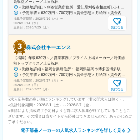
高収益メーカー／土日祝休
■企業説明：
＜勤務地詳細1＞刈谷営業所住所：愛知県刈谷市相生町1-1-1 アドバンス・スクエア刈谷勤務地最寄駅：JR線／刈谷駅受動喫煙対策：敷地内喫煙可能場所あり＜勤務地詳細2＞一宮営業所住所：愛知県一宮市本町2-2-2 JES一宮ビル勤務地最寄駅：JR線／尾張一宮駅受動喫煙対策：敷地内喫煙可能場所あり＜勤務地詳細3＞名古屋営業所住所：愛知県名古屋市中区錦2-4-15 ORE錦二丁目ビル勤務地最寄駅：丸の内駅受動喫煙対策：敷地内喫煙可能場所あり変更の範囲：会社の定める事業所
東証プライム上場の総合電子部品メーカーとして、安定した経営
＜予定年収＞630万円～700万円＜賃金形態＞月給制＜賃金内訳＞月額（基本給）：279,000円～281,000円＜月給＞279,000円～281,000円＜昇給有無＞有＜残業手当＞有＜給与補足＞上記は入社初年度の想定年収です。※月給の金額とは別で、残業代、業績賞与支給有り※賞与：年4回、昇給：年1～2回※経験・能力等を考慮の上、同社規定により待遇を決定します※年収は会社業績によって変動することがあります賃金はあくまでも目安の金額であり、選考を通じて上下する可能性があります。月給(月額)は固定手当を含めた表記です。
基盤を有するグローバル企業です。
掲載予定期間：
2026/7/16（木）
〜
国内に加え、米州・欧州・中国・ASEAN・インドなど世界各地で
2026/10/14（水）
事業を展開し、車載、民生、産業機器分野を中心に幅広い業界と
気になる
更新日：
2026/7/25（土）
取引しています。
働きやすい環境づくりにも継続的に取り組んでいます。
株式会社キーエンス
変更の範囲：会社の定める業務
【福岡】年収630万～／営業事務／プライム上場メーカー／時価総
額トップクラス／土日祝休
＜勤務地詳細＞福岡営業所住所： 福岡県福岡市博多区博多駅東1-18-33 博多イーストテラス受動喫煙対策：屋内全面禁煙変更の範囲：会社の定める事業所
＜予定年収＞630万円～700万円＜賃金形態＞月給制＜賃金内訳＞月額（基本給）：279,000円～281,000円＜月給＞279,000円～281,000円＜昇給有無＞有＜残業手当＞有＜給与補足＞上記は入社初年度の想定年収です。※月給の金額とは別で、残業代、業績賞与支給有り※賞与：年4回、昇給：年1～2回※経験・能力等を考慮の上、同社規定により待遇を決定します※年収は会社業績によって変動することがあります賃金はあくまでも目安の金額であり、選考を通じて上下する可能性があります。月給(月額)は固定手当を含めた表記です。
掲載予定期間：
2026/7/27（月）
〜
2026/10/25（日）
気になる
更新日：
2026/7/27（月）
※求人応募数の多い順にランキングしています（非公開求人は除く）。
※集計対象期間：2026/8/1（土）～2026/8/7（金）
※事情により掲載終了予定日よりも前に求人募集が終了していることもご
ざいます。その場合は当サイトから応募はできませんので、あらかじめご
了承ください。
電子部品メーカー
の人気求人ランキングを詳しく見る