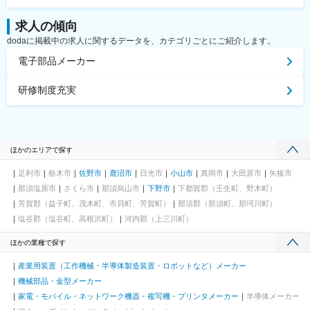
求人の傾向
dodaに掲載中の求人に関するデータを、カテゴリごとにご紹介します。
電子部品メーカー
研修制度充実
ほかのエリアで探す
足利市
栃木市
佐野市
鹿沼市
日光市
小山市
真岡市
大田原市
矢板市
那須塩原市
さくら市
那須烏山市
下野市
下都賀郡（壬生町、野木町）
芳賀郡（益子町、茂木町、市貝町、芳賀町）
那須郡（那須町、那珂川町）
塩谷郡（塩谷町、高根沢町）
河内郡（上三川町）
ほかの業種で探す
産業用装置（工作機械・半導体製造装置・ロボットなど）メーカー
機械部品・金型メーカー
家電・モバイル・ネットワーク機器・複写機・プリンタメーカー
半導体メーカー