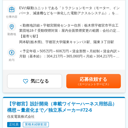
単なるプログラミングに留まらず、PXI/DAQ等のハードウェア選
EVの駆動ユニットである「トラクションモータ（モーター、イン
定から計測回路の検討まで、システム全体を俯瞰した開発に携わ
バータ、減速機などを一体化した電動アクスルシステム）」を対
ることができます。
仕事内容
象に、制御ソフトの開発をご担当いただきます。
自己で作成したテストプログラムをベースに実際の試供体のテス
＜勤務地詳細＞宇都宮開発センター住所：栃木県宇都宮市平出工
トプロセスまでの一連の動きが理解できる環境となり、インバー
■業務内容
業団地18-7 受動喫煙対策：屋内全面禁煙変更の範囲：会社の定め
ター製品の基本機能の理解が深まります。
・制御性能改善ロジックの検討(30%)
勤務地
る事業所
【最寄り駅】
・ソフトウェア実装(30%)
■身につくスキル
岡本駅(栃木県)、宇都宮大学陽東キャンパス駅、陽東３丁目駅
・実装機能のテスト/評価(40%)
オートモーティブSPICEベース開発でのキャリア
＜予定年収＞505万円～606万円＜賃金形態＞月給制＜賃金内訳＞
NI認定資格（CLD/CLA等）の取得支援検討中、エンジニアとして
■期待する役割
月額（基本給）：304,217円～365,060円＜月給＞304,217円～
の専門性を深められる環境が整っています。
車載向けトラクションモータにおいて、より市場価値の高い高度
給与
365,060円＜昇給有無＞無＜残業手当＞有＜給与補足＞※上記年収
なモータ・インバータ制御を構築します。
に加え残業が発生分の支給もございます。詳細はスキル・経験を
■配属先の特徴
制御アプリケーションの仕様検討から実装、性能評価まで対応し
考慮し決定いたします。想定年収は評価中位の場合です。※住居の
部門はプロパー14名、ゲストエンジニア3名で合計17名の小さい
ていただきます。
安定を図るために勤務地手当(24,000円～)or独身寮があります
部門です。
応募依頼する
気になる
（条件あり）。※昇給・賞与評価は「職務」や「成果と行動」を相
現在は、顧客要件管理及びシステム統合テスト・検証を請負って
（エージェントサービス）
■仕事のやりがい
対評価により決定。賃金はあくまでも目安の金額であり、選考を
いますが、将来的にはシステムアーキテックチャー設計範囲の取
・インバータを使用し大電力のモータを制御します。ロジックの
通じて上下する可能性があります。月給(月額)は固定手当を含めた
込、一連のオートモティブSPICEのマネージメントプロセスを取
検討から実機テストまで一貫して行います。制御アプリケーショ
表記です。
込み、インバーターシステム全体の取りまとめを目指します。
ンの開発を通して「モータを回す」ということを必ず行うため、
【宇都宮】設計開発（車載ワイヤーハーネス用部品）
トラクションモータシステム全体の挙動に精通することができま
変更の範囲：会社の定める業務
構想～量産化まで／独立系メーカー#72-6
す。
住友電装株式会社
・モータを回すことを率先して行う部署になりますので、その知
正社員
業種未経験歓迎
見を通してシステム部/HW/SW/実験部など多方面の連携が求めら