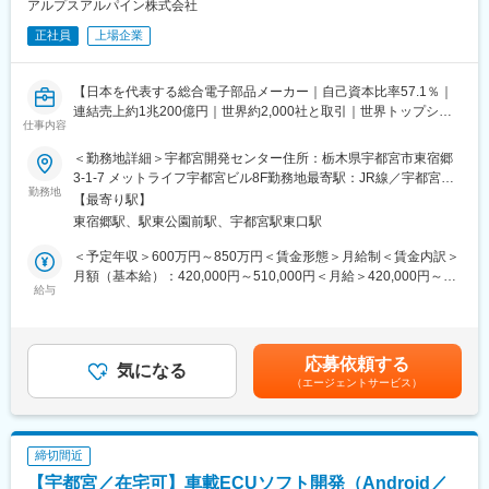
アルプスアルパイン株式会社
企画部門内ローテーションにより企画部門他部署で研鑽を積み、
正社員
上場企業
将来的にはマネージャーとして後輩育成や組織管理も担っていた
だくことを期待しております。
【日本を代表する総合電子部品メーカー｜自己資本比率57.1％｜
■強み・特徴：
連結売上約1兆200億円｜世界約2,000社と取引｜世界トップシェ
上場企業の【住友電工グループ】に属し、成長性の高い電動車に
仕事内容
ア製品を複数保有｜海外売上比率88.8％】
必要不可欠な電装部品を主製品とする独立系自動車部品メーカー
です。国内外さまざまな完成車メーカーと取引を行い、景気変動
＜勤務地詳細＞宇都宮開発センター住所：栃木県宇都宮市東宿郷
■業務内容：
に強いリスク分散型事業による安定した経営基盤を保有。100年
3-1-7 メットライフ宇都宮ビル8F勤務地最寄駅：JR線／宇都宮駅
業容拡大に伴い、Digital Cabin Solutionの早期事業化に向け、
勤務地
に1度の変革期を迎える自動車業界において最先端の技術・製品開
受動喫煙対策：屋内全面禁煙変更の範囲：会社の定める事業所
【最寄り駅】
Cabin Controller開発体制の強化を目的とした採用です。
発にも積極投資しており、業界内でも毎年トップクラスの特許数
（リモートワーク含む）
東宿郷駅、駅東公園前駅、宇都宮駅東口駅
＜業務詳細＞
を誇ります。
・Cabin Controller ECU開発プロジェクトにおけるリーダー支援
＜予定年収＞600万円～850万円＜賃金形態＞月給制＜賃金内訳＞
・関係部署・顧客との調整
■当社で働く魅力：
月額（基本給）：420,000円～510,000円＜月給＞420,000円～
※経験に応じて将来PL登用の可能性あり
給与
◇数字で知るワークライフバランス：
510,000円＜昇給有無＞有＜残業手当＞有＜給与補足＞賞与：年2
＜組織ミッション＞
https://www.sws1917-recruit.com/career/information/welfare.html
回（6月・12月）※2025年度4.95ヶ月昇給：年1回（3月）※2026
・OEM顧客と連携した製品開発プロジェクトの推進・マネジメン
◇三重県で働く魅力：
年度実績 17,000円※経験・スキル・能力・前給を考慮の上、優
ト
https://www.sws1917-recruit.com/career/environment/mie-life.html
遇します。賃金はあくまでも目安の金額であり、選考を通じて上
応募依頼する
※開発環境：Android、Linux、Atlassian 等
気になる
下する可能性があります。月給(月額)は固定手当を含めた表記で
（エージェントサービス）
変更の範囲：会社の定める業務
す。
■ポジションの魅力：
・SDVを支えるソフトウェアプラットフォーム開発に携われる
・クラウドやAIなど最新技術を実務で習得可能
締切間近
・自動車業界の変革期に新たな価値創出へ関与できる
【宇都宮／在宅可】車載ECUソフト開発（Android／
・自ら関わった製品をユーザーに届けるやりがい