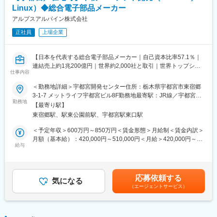
Linux）◆総合電子部品メーカー
■配属組織：
アルプスアルパイン株式会社
・少人数体制のチームで、密に連携しながら開発を推進
正社員
上場企業
■同社の製品：
自動車、家電、情報通信機器など幅広い分野の製品に搭載され、
【日本を代表する総合電子部品メーカー｜自己資本比率57.1％｜
暮らしの利便性を支えています。
連結売上約1兆200億円｜世界約2,000社と取引｜世界トップシェ
15,000点以上の製品を展開し、日本を中心に欧州・米国・アジア
仕事内容
ア製品を複数保有｜海外売上比率88.8％】
へグローバルに事業を展開しています。
＜勤務地詳細＞宇都宮開発センター住所：栃木県宇都宮市東宿郷
■業務内容：
■福利厚生面：
3-1-7 メットライフ宇都宮ビル8F勤務地最寄駅：JR線／宇都宮駅
業容拡大に伴い、Digital Cabin Solutionの早期事業化に向け、
勤務地
社員の生活やライフイベントを大切にする社風のもと、充実した
受動喫煙対策：屋内全面禁煙変更の範囲：会社の定める事業所
【最寄り駅】
Cabin Controller開発体制強化を目的とした採用です。
福利厚生が整っています。
（リモートワーク含む）
東宿郷駅、駅東公園前駅、宇都宮駅東口駅
＜業務詳細＞
・独身寮／社宅制度（自己負担約1万円／月）
・Cabin Controller ECUの製品開発を担当
・社宅家賃補助・入社時の引っ越し費用補助（社内規定あり）
＜予定年収＞600万円～850万円＜賃金形態＞月給制＜賃金内訳＞
・主にAndroidソフトウェア開発に従事し、システム成立性検討か
・リモートワーク（週24時間まで）／フレックスタイム制／残業
月額（基本給）：420,000円～510,000円＜月給＞420,000円～
ら量産まで一貫して担当
給与
月13時間
510,000円＜昇給有無＞有＜残業手当＞有＜給与補足＞賞与：年2
＜組織ミッション＞
・社食（300～400円程度）
回（6月・12月）※2025年度4.95ヶ月昇給：年1回（3月）※2026
・OEM顧客と連携したシステム／製品開発の推進
・育児・介護との両立支援制度充実／育休復帰率100％
年度実績 17,000円※経験・スキル・能力・前給を考慮の上、優
※開発環境：Android、Linux、Atlassian 等
・平均勤続年数17.7年
遇します。賃金はあくまでも目安の金額であり、選考を通じて上
応募依頼する
気になる
下する可能性があります。月給(月額)は固定手当を含めた表記で
（エージェントサービス）
■ポジションの魅力：
■企業説明：
す。
・SDV（Software Defined Vehicle）を支えるソフトウェアプラッ
東証プライム上場の総合電子部品メーカーとして、安定した経営
トフォーム開発に携われる
基盤を有するグローバル企業です。
・エッジ開発に加え、クラウドやAIなど最先端領域の知見を習得
国内に加え、米州・欧州・中国・ASEAN・インドなど世界各地で