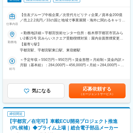
けに様々なGrがあり、開発を通じてｸﾞﾛｰﾊﾞﾙに活躍できる職場で
す。
【住友グループ中核企業／次世代モビリティ企業／資本金200億
■働きやすい環境：
／売上2.2兆円／33の国と地域で事業展開・海外に関わるキャリア
当社は「世界で一番働きがいのある、 活力ある会社」の実現を目
仕事内容
◎／従業員26万人◎働きやすさとキャリア形成が叶う環境】
指しており、平均勤続年数15年、全社平均残業16.9時間/月、平均
＜勤務地詳細＞宇都宮技術センター住所：栃木県宇都宮市宮みら
有休取得16.2日、育児休暇取得率女性100％・男性100％（全て25
■概要：
い2番15号 宮みらいスクエア受動喫煙対策：屋内全面禁煙変更の
年度実績）、とWLBを整えやすい環境です。
自動車用ワイヤーハーネスの原価企画業務として主に以下をご担
勤務地
範囲：会社の定める事業所（リモートワーク含む）
【最寄り駅】
当いただきます。
■強み・特徴：
宇都宮駅、宇都宮駅東口駅、東宿郷駅
（1）受注前の原価見積、事業採算確認
上場企業の「住友電工グループ」に属し、成長性の高い電動車に
（2）受注後の将来原価、事業採算検証と目標利益達成に向けた原
＜予定年収＞550万円～950万円＜賃金形態＞月給制＜賃金内訳＞
必要不可欠な電装部品を主製品とする独立系自動車部品メーカー
価企画
月額（基本給）：284,000円～456,000円＜月給＞284,000円～
です。国内外さまざまな完成車メーカーとお取引を行うなど、景
（3）量産後の原価管理、投資採算検証
給与
456,000円＜昇給有無＞有＜残業手当＞有＜給与補足＞【賞与】
気変動に強いリスク分散型事業による安定した経営基盤を保有。
年2回（6月、12月）※26年度実績5.7か月分【モデル年収】25歳：
100年に1度の変革期を迎える自動車業界において最先端の技術・
【将来性】
590万円大卒、25歳、独身、残業20H30歳：780万円大卒、30
製品開発にも積極投資しており、業界内でも毎年トップクラスの
自動車の高性能化、電動化が進行する中、ワイヤーハーネスの需
歳、既婚、子1人、残業20H35歳：880万円大卒、35歳、既婚、子
特許数を誇ります。
応募依頼する
要は高まる一方です。会社の事業/利益拡大に向け、原価企画は事
気になる
2人、残業20H40歳：1020万円大卒、管理職【昇給】年1回賃金は
（エージェントサービス）
業の羅針盤や利益確保の立場として国内外の関係部署、会社幹部
あくまでも目安の金額であり、選考を通じて上下する可能性があ
変更の範囲：会社の定める業務
へ必要数値を示し、事業/経営判断に資することが求められます。
ります。月給(月額)は固定手当を含めた表記です。
■入社後のキャリアイメージ：
締切間近
・入社後1年：
【宇都宮／在宅可】車載ECU開発プロジェクト推進
OJTを行う中で担当する製品を持ち経験を積む(会社、事業部の幅
広い知識を得る)
（PL候補）◆プライム上場｜総合電子部品メーカー
・3年目以降：