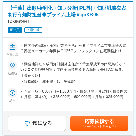
できます。
す。
・出願/権利化といった従来の知財業務の枠を超え、戦略的なアド
【千葉】出願/権利化・知財分析(IPL等)・知財戦略立案
バイザーや社内コンサルタントとして、TDKの経営層や事業部門
を行う知財担当◆プライム上場＃gcXB05
【働き方】
の意思決定に深く関与する機会があります。
■残業時間：月平均20時間程度
TDK株式会社
■リモートワーク可能
変更の範囲：会社の定める業務
正社員
上場企業
・入社後半年間：出社勤務
・半年経過後：リモートワーク併用可
（単身赴任者の例）
～国内外の出願・権利化業務を活かせる／プライム市場上場の電
・出社週：現地勤務
子部品メーカー／年間休日125日／フレックス／在宅勤務あり～
・リモート週：自宅勤務
仕事内容
・２～３日出社／週
■業務内容
＜勤務地詳細＞成田知財開発室住所：千葉県成田市南羽鳥松ヶ下
◎お任せする職務内容
570-2 受動喫煙対策：屋内全面禁煙変更の範囲：会社の定める事
【組織構成】
・発明の掘起しから、特許出願から権利化までの実務
勤務地
業所（リモートワーク含む）
当社は「進化永続企業」を掲げ、事業とともに進化を続けていま
【最寄り駅】
・先行技術文献調査
す。知的財産部も事業部と密に連携しながら進化し続ける組織で
下総松崎駅、成田湯川駅、安食駅
・IPランドスケープを含めた知財分析
す。知的財産部は設立から約10年の成長フェーズにあり、事業拡
・知財戦略策定
＜予定年収＞630万円～1,080万円＜賃金形態＞月給制＜賃金内訳
大に伴い体制強化を進めています。
・共同研究・開発における知財対応
＞月額（基本給）：325,000円～600,000円＜月給＞325,000円～
多様なバックグラウンドを持つ人材が集まっており、
・知的財産権の活用（ライセンス・売却）
給与
600,000円＜昇給有無＞有＜残業手当＞有＜給与補足＞※賃金はあ
・男女比：約2：1
※ご入社後は、本社研究部門の出願/権利化、知財分析から業務を
くまでも目安の金額であり、選考を通じて変動する可能性があり
・企業知財部出身者、特許事務所出身者ともに活躍
お任せし、将来的には知財戦略作成やマネジメント業務をお任せ
ます。■昇給：年1回（4月）■賞与：年2回（6月・12月）賃金はあ
・中途入社者も多数在籍し、活躍中
したいと思います。
くまでも目安の金額であり、選考を通じて上下する可能性があり
している点が特徴です。
応募依頼する
気になる
ます。月給(月額)は固定手当を含めた表記です。
特許事務所出身者、企業知財部出身者双方の知見が融合し、多角
（エージェントサービス）
■組織のミッション
的な視点で知財活動を推進しています。また、単身赴任者も多数
当センターはTDKグループの知的財産機能を担っており、知財第
在籍（約6割）しており、柔軟な働き方が可能です。