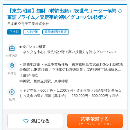
２開発部は、出願権利化・知財分析・本社研究部門と連携した知
財戦略作成活動を通じて、TDKの基盤技術を守ることをミッショ
【知財部の特徴】
【東京/昭島】知財（特許出願）/次世代リーダー候補 ◇
ンとしてします。特に成田知財開発室では、材料開発に寄り添っ
■組織風土
東証プライム／査定率約9割／グローバル技術メ
た知財活動を行うことにより、世界に誇る強い基盤技術の構築を
・一般職でも発言しやすい風土
サポートしています。
日本航空電子工業株式会社
・個人担当業務が主体だが、上司・先輩に相談しやすい環境
・自主性を尊重し、挑戦したい業務に積極的に関与可能
正社員
上場企業
業種未経験歓迎
■当業務の魅力
・部門テーマはチームで対応
TDKの事業成長に知財の視点から直接的または間接的に貢献でき
・他部署との連携がとりやすく、コミュニケーションが活発
る業務です。
■成長機会
■ポジション概要
出願/権利化といった従来の知財業務の枠を超え、如何に知的財産
・日本知的財産協会（JIPA）等の外部講座／オンライン講座受講
コネクタを中心に最先端分野で高い技術力を誇るグローバルメー
を使って製品開発を推進し、事業を有利な状況に導くかという戦
仕事内容
・知財部内の勉強会
カーにて、
略的な思考が求められています。積極的に技術者とコンタクト
・技術部門による技術研修
特許出願・権利化業務を担う知財プロフェッショナルを募集しま
＜勤務地詳細＞昭島事業所住所：東京都昭島市武蔵野3-1-1 勤務地
し、開発状況にもっとも適した知財戦略を開発部門と共に練り上
す。単なる出願業務にとどまらず、事業戦略と連動した知財戦略
最寄駅：JR青梅線／中神駅受動喫煙対策：屋内喫煙可能場所あり
げることを実践してみたいという方の応募をお待ちしています。
【本ポジションの魅力】
の中核人材としての活躍を期待しています。将来的には、組織を
勤務地
変更の範囲：会社の定める事業所（リモートワーク含む）
「TDK United」という多様な人材が協力し合うTDKの文化の中
【最寄り駅】
・知財戦略の高度化や業務改善など、組織づくりにも主体的に関
牽引する次世代リーダーへの成長が可能なポジションです。
で、グローバルなチームメンバーとの連携も可能ですので、海外
中神駅、西武立川駅、東中神駅
与可能
での業務に興味があるにもお勧めです。
・権利化・分析・活用まで横断的に関与でき、幅広い知財スキル
■業務内容
＜予定年収＞600万円～1,200万円＜賃金形態＞月給制補足事項な
失敗を恐れず挑戦するベンチャースピリットを大切にするTDKの
を習得可能
・発明の発掘および出願書類作成
し＜賃金内訳＞月額（基本給）：250,000円～600,000円＜月給＞
風土の中で、新たな知見やスキルを習得し、自身の「変革力」を
・これまで培った知財の専門性を即戦力として発揮でき、実績に
・特許性評価、出願可否の判断
給与
250,000円～600,000円＜昇給有無＞有＜残業手当＞有＜給与補足
高めることができます。
応じたキャリアの成長を実現可能
・特許庁対応（中間処理含む）
＞※上記はあくまで目安であり、経験・年齢によって決定します。
・特許権の維持管理、ライセンス支援
■昇給：年1回（4月）■賞与：年2回（6月、12月）※過去実績約5.7
■働き方
変更の範囲：会社の定める業務
・競合特許の調査、分析レポート作成
ヵ月分■その他各種手当：通勤費手当、超過勤務手当、在宅勤務手
・残業時間：0～40時間（担当分野、時期により変化）
応募依頼する
＜使用ツール＞
気になる
当など賃金はあくまでも目安の金額であり、選考を通じて上下す
・在宅勤務頻度：週１～２日程度(相談可)
（エージェントサービス）
IP Flow Manager／Shareresearch／WIPS
る可能性があります。月給(月額)は固定手当を含めた表記です。
・フレックスタイムの有無：有