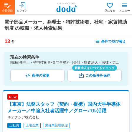
会員登録
ログイン
気になる
メニュー
電子部品メーカー、弁理士・特許技術者、社宅・家賃補助
制度
の転職・求人検索結果
13
条件で並び替え
件
現在の検索条件
[職種]弁理士・特許技術者-専門事務所（会計・監査法人・法律・労務） [業種]電子部品メーカー-メーカー（機械・電気）業界 [詳細条件](待遇・福利厚生)社宅・家賃補助制度
新着求人をいつでもチェック
条件の変更
この条件を保存
NEW
【東京】法務スタッフ（契約・提携）国内大手半導体
メーカー／中途入社者活躍中／グローバル活躍
キオクシア株式会社
正社員
上場企業
業種未経験歓迎