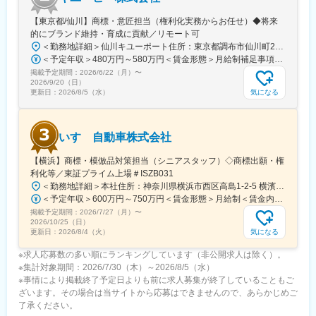
■配属組織
知的財産部は、特許・意匠・商標を含めた広範な業務を担う組
【東京都/仙川】商標・意匠担当（権利化実務からお任せ）◆将来
織。現在はベテラン層が中心で、高度な知見を直接吸収できる環
的にブランド維持・育成に貢献／リモート可
境です。中長期的には、組織の中核を担う人材としての成長を期
＜勤務地詳細＞仙川キユーポート住所：東京都調布市仙川町2-5-7 勤務地最寄駅：京王電鉄京王線／仙川駅受動喫煙対策：敷地内全面禁煙変更の範囲：会社の定める事業所（リモートワーク含む）
待されています。
＜予定年収＞480万円～580万円＜賃金形態＞月給制補足事項なし＜賃金内訳＞月額（基本給）：250,000円～300,000円その他固定手当/月：30,000円＜月給＞280,000円～330,000円＜昇給有無＞有＜残業手当＞有＜給与補足＞■モデル年収：課長：860万円～960万円次長～部長：1,000万円～1,200万円※あくまでもモデル年収となります。賃金はあくまでも目安の金額であり、選考を通じて上下する可能性があります。月給(月額)は固定手当を含めた表記です。
掲載予定期間：
2026/6/22（月）
〜
■会社の特徴
2026/9/20（日）
・1953年創業／コネクタ事業を中核とした技術メーカー
気になる
更新日：
2026/8/5（水）
・航空宇宙、マンマシンインターフェースなど先端分野に強み
・海外売上比率70％以上のグローバル展開
・3万点超の製品群／新製品比率40％超
いすゞ自動車株式会社
設計・要素・製造技術を内製化し、世界市場で競争力を持つ技術
基盤を確立しています。
【横浜】商標・模倣品対策担当（シニアスタッフ）◇商標出願・権
利化等／東証プライム上場＃ISZB031
変更の範囲：会社の定める業務
＜勤務地詳細＞本社住所：神奈川県横浜市西区高島1-2-5 横濱ゲートタワー勤務地最寄駅：JR・私鉄各線／横浜駅受動喫煙対策：屋内全面禁煙変更の範囲：会社の定める事業所（リモートワーク含む）
＜予定年収＞600万円～750万円＜賃金形態＞月給制＜賃金内訳＞月額（基本給）：293,600円～353,600円＜月給＞293,600円～353,600円＜昇給有無＞有＜残業手当＞有＜給与補足＞※経験・スキルを最大限考慮し、当社規定により優遇します。■昇給：年1回■賞与：年2回（今年度実績予定6ヶ月）賃金はあくまでも目安の金額であり、選考を通じて上下する可能性があります。月給(月額)は固定手当を含めた表記です。
掲載予定期間：
2026/7/27（月）
〜
2026/10/25（日）
気になる
更新日：
2026/8/4（火）
※求人応募数の多い順にランキングしています（非公開求人は除く）。
※集計対象期間：2026/7/30（木）～2026/8/5（水）
※事情により掲載終了予定日よりも前に求人募集が終了していることもご
ざいます。その場合は当サイトから応募はできませんので、あらかじめご
了承ください。