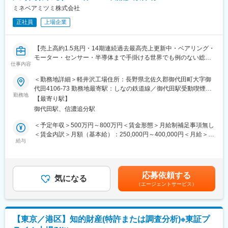
変更の範囲：会社の定める業務
析から業務をお任せし、将来的には事業部門と連携した知財戦略
ミネベアミツミ株式会社
作成やマネジメント業務をお任せしたいと思います。
正社員
上場企業
■業務の魅力
・TDKの事業成長に知財の視点から直接的または間接的に貢献で
【売上高約1.5兆円・14期連続過去最高売上更新中・ベアリング・
きる業務です。
モーター・センサー・半導体まで手掛ける世界でも例のない総合
・出願/権利化といった従来の知財業務の枠を超え、如何に知的財
仕事内容
精密部品メーカー】
産を使って開発や事業を有利な状況に導くかという戦略的な思考
＜勤務地詳細＞軽井沢工場住所：長野県北佐久郡御代田町大字御
が求められています。積極的に現場に足を運び、開発状況、事業
■業務内容
代田4106-73 勤務地最寄駅：しなの鉄道線／御代田駅受動喫煙対
状況にもっとも適した知財戦略を事業部門と共に練り上げること
知的財産部門にて、企業の競争力を高めるための知財戦略を企
勤務地
策：屋内全面禁煙
を実践してみたいという方の応募をお待ちしています。
【最寄り駅】
画・推進します。具体的には、研究開発部門と連携しながら発明
・また、「TDK United」という多様な人材が協力し合うTDKの文
御代田駅、信濃追分駅
の発掘を行い、特許出願から権利化までのプロセスを担当しま
化の中で、グローバルなチームメンバーとの連携も可能ですの
す。また、他社特許の調査・分析を通じて技術動向を把握し、自
＜予定年収＞500万円～800万円＜賃金形態＞月給制補足事項無し
で、海外での業務に興味があるにもお勧めです。
社の開発方針に反映させる役割も担います。発明者とのコミュニ
＜賃金内訳＞月額（基本給）：250,000円～400,000円＜月給＞
・失敗を恐れず挑戦するベンチャースピリットを大切にするTDK
ケーションを重視し、技術内容を正確に理解したうえで、最適な
給与
250,000円～400,000円＜昇給有無＞有＜残業手当＞有＜給与補足
の風土の中で、新たな知見やスキルを習得し、自身の「変革力」
出願戦略を立案することが求められます。論理的思考力や分析力
＞※上記はあくまで想定年収であり、ご選考を通じて最終的に決定
を高めることができます。
を活かし、複雑な情報を整理しながら、企業の知財活動を戦略的
いたします。■昇給：年1回(4月)■賞与：年2回(6月、12月) 賃金は
に支えるポジションです。
あくまでも目安の金額であり、選考を通じて上下する可能性があ
■企業魅力
応募依頼する
気になる
ります。月給(月額)は固定手当を含めた表記です。
TDKは、世界30以上の国・地域に250拠点以上を展開するグロー
（エージェントサービス）
■業務の魅力
バル企業。磁性技術を核に、自動車・ICT・産業機器・エネルギー
戦略立案から実務まで一貫して携われるため、知財の専門性を深
の3市場で事業を拡大中。海外売上高比率約90％を誇り、M&Aや
めながら事業成長に直結する役割を担えます。発明者や開発部門
研究開発投資にも積極的です。
との協働を通じて技術理解を広げ、知財の視点から企業価値向上
【東京／港区】知的財産(特許または調査分析)※東証プ
に貢献できる点が魅力です。
変更の範囲：会社の定める業務