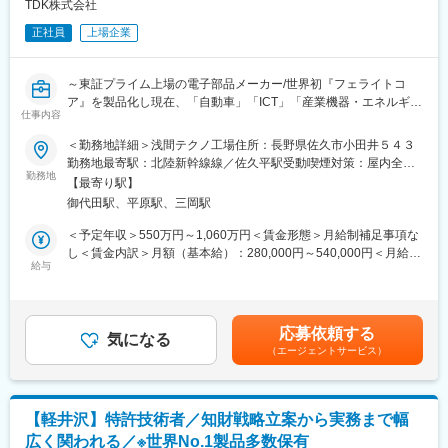
ら進めていただきます。
TDK株式会社
正社員
上場企業
＜特許調査分析＞
・3年後：特許調査・分析の実務担当者として、上長サポートのも
と、他部門（研究開発、企画、営業など）と連携し、技術トレン
～東証プライム上場の電子部品メーカー/世界初『フェライトコ
ドや競合企業の知財動向を分析、他部門へのインサイト提供を通
ア』を製品化し現在、「自動車」「ICT」「産業機器・エネルギ
じて、意思決定支援を行っている。また、上長のサポートのもと
仕事内容
ー」の3つの成長市場で拡大・海外売上高比率91.9％のグローバル
で、特許価値評価などを通じて、知財を基盤とした利益創出(知財
カンパニー～
＜勤務地詳細＞浅間テクノ工場住所：長野県佐久市小田井５４３
マネタイズ)を推進しています。
勤務地最寄駅：北陸新幹線線／佐久平駅受動喫煙対策：屋内全面
・5年後：知財調査・解析の専門家として、主体的に、社内の複数
知財第1開発部では、従来から行っている出願/権利化、ノウハウ
勤務地
禁煙変更の範囲：会社の定める事業所（リモートワーク含む）
の部署と連携しながら、特許および非特許情報を基にした新規事
【最寄り駅】
管理、FTO調査等の知財活動に加えて、IPランドスケープ等の知
業創出、および、知財を活用したマネタイズテーマの発掘を行
御代田駅、平原駅、三岡駅
財分析、事業部門と連携した知財戦略作成まで行う、事業の利益
い、プロジェクトを牽引している。また、若手メンバーへの教
により貢献できる組織を支える人材を求めています。
＜予定年収＞550万円～1,060万円＜賃金形態＞月給制補足事項な
育・指導を通じて、知財リテラシーの向上と組織全体の知財力強
し＜賃金内訳＞月額（基本給）：280,000円～540,000円＜月給＞
化に貢献、チームの中核メンバーとして信頼される存在となって
■業務内容
給与
280,000円～540,000円＜昇給有無＞有＜残業手当＞有＜給与補足
いることを期待します。
・発明の掘起しから、特許出願から権利化までの実務
＞■昇給：1回（4月）■賞与：2回（6月・12月）賃金はあくまでも
・FTO調査
目安の金額であり、選考を通じて上下する可能性があります。月
【業務のやりがい/アピールポイント】
・IPランドスケープを含めた知財分析
給(月額)は固定手当を含めた表記です。
・当社では、経営層自ら知財戦略を語ったり、定期的な事業執行
応募依頼する
・事業戦略に沿った知財戦略作成
気になる
体幹部との知財戦略会議の開催など、知財部署の立ち位置がとて
（エージェントサービス）
・海外事業部門との知財業務連携
も重要視されており、成果を出すことで評価されやすい環境にあ
・知財係争サポート
ります。また、発明発掘や出願権利化のみならず、クリアラン
・共同研究・開発における知財対応
ス、契約、権利活用までの経験機会や外部研修等の機会もあり、
・知的財産権の活用（売却・権利行使）
知財担当者としてとてもやりがいが感じられると思います
【軽井沢】特許技術者／知財戦略立案から実務まで幅
広く関われる／※世界No.1製品多数保有
ご入社後は、まず国内事業部門の出願/権利化、FTO調査、知財分