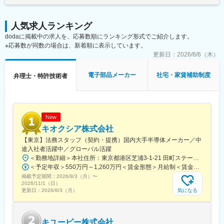
※出願内容の検討が業務の中心となり、発明者や特許事務所と密に
・出張頻度／期間／行先（国内外）：週0～２回/日帰り/八幡テク
連携しながら“強い特許”の取得に深く関与いただきます
ニカルセンター
人気求人ランキング
■このポジションの魅力
変更の範囲：会社の定める業務全般
dodaに掲載中の求人を、応募数順にランキング形式でご紹介します。
（1） 出願の“質”にこだわれる環境（査定率約9割）
※応募数が同数の場合は、新着順に表示しています。
量より質を重視した知財戦略を推進。
発明の本質を捉えたストーリー設計から関わるため、
更新日：
2026/8/6（木）
単なる権利化ではなく、本当に価値のある特許創出に携われま
す。
電子部品メーカー
社宅・家賃補助制度
弁理士・特許技術者
（2） 技術×知財で経営に貢献
同社の知財部は、調査・出願・権利化・ライセンス・訴訟対応ま
で一気通貫で担当しています。そのため、
・技術保護
New
・競争優位の確立
キオクシア株式会社
・事業戦略支援
【東京】法務スタッフ（契約・提携）国内大手半導体メーカー／中
といった“攻めと守り”両面の知財を実践できます。
途入社者活躍中／グローバル活躍
＜勤務地詳細＞本社住所：東京都港区芝浦3-1-21 田町ステーションタワーS勤務地最寄駅：JR線／田町駅受動喫煙対策：屋内全面禁煙変更の範囲：会社の定める事業所（リモートワーク含む）
（3） 次世代中核人材としてのキャリア機会
＜予定年収＞550万円～1,260万円＜賃金形態＞月給制＜賃金内訳＞月額（基本給）：333,000円～800,000円＜月給＞333,000円～800,000円＜昇給有無＞有＜残業手当＞有＜給与補足＞【年収例】・950万円／36歳（既婚・子2人／月給53万円＋各種手当＋賞与）・680万円／28歳（独身／月給39万円＋各種手当＋賞与）※各種手当には、住宅費補助、家賃補助、（次世代育成手当）、20時間/月相当の時間外勤務手当含む。賃金はあくまでも目安の金額であり、選考を通じて上下する可能性があります。月給(月額)は固定手当を含めた表記です。
現在はベテラン層が中心の組織ですが、今後5年・10年を見据え
掲載予定期間：
2026/8/3（月）
〜
た世代交代を推進中。本ポジションは、
2026/11/1（日）
・チームリード
気になる
更新日：
2026/8/3（月）
・知財戦略の企画立案
へとステップアップできる明確なキャリアパスがあります。
キユーピー株式会社