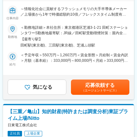
～情報化社会に貢献するフラッシュメモリの大手半導体メーカー
／上場後から1年で時価総額約10倍／フレックスタイム制度有／
仕事内容
在宅勤務可～
＜勤務地詳細＞本社住所：東京都港区芝浦3-1-21 田町ステーショ
【採用背景】
ンタワーS勤務地最寄駅：JR線／田町駅受動喫煙対策：屋内全面
競争の厳しい半導体業界において、M&A、事業提携、取引先との
勤務地
禁煙変更の範囲：会社の定める事業所（リモートワーク含む）
【最寄り駅】
連携等を通じて事業強化を図っておりますが、それを支援するた
田町駅(東京都)、三田駅(東京都)、芝浦ふ頭駅
めに経験のある即戦力となる契約担当の増員が必要となっていま
す。特に、当社の取引先、提携先は海外企業が多く、その為海外
＜予定年収＞550万円～1,260万円＜賃金形態＞月給制＜賃金内訳
企業との英文契約の担当者の増員が必要となっています。
＞月額（基本給）：333,000円～800,000円＜月給＞333,000円～
給与
800,000円＜昇給有無＞有＜残業手当＞有＜給与補足＞【年収
【組織のミッション】
例】・950万円／36歳（既婚・子2人／月給53万円＋各種手当＋賞
法務部は、ガバナンス、アライアンス、事業サポート、コンプラ
与）・680万円／28歳（独身／月給39万円＋各種手当＋賞与）※各
イアンスの各分野を担うグループで構成されていますが、ほとん
種手当には、住宅費補助、家賃補助、（次世代育成手当）、20時
応募依頼する
どの部員は複数分野の業務を担当し、特定分野に偏らない経験を
気になる
間/月相当の時間外勤務手当含む。賃金はあくまでも目安の金額で
（エージェントサービス）
積んでいます。
あり、選考を通じて上下する可能性があります。月給(月額)は固定
上場会社としてのガバナンス、コンプライアンス体制を強化する
手当を含めた表記です。
他、世界でもトップクラスの技術力を持ち、重要産業品である半
導体製品の開発、製造、販売の全てを行う当社のあらゆる業務
【三重／亀山】知的財産(特許または調査分析)東証プラ
を、法務面から多角的、かつ強力にサポートすることが法務部の
イム上場/Nitto
ミッションです。
日東電工株式会社
【お任せする業務】
正社員
上場企業
主にM&A、事業提携、取引先と締結する契約書の立案、リスク分