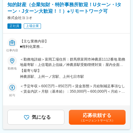
*ご入社後は、まず国内事業部門の知財分析と提言から業務をお任
知的財産（企業知財・特許事務所歓迎！Uターン・Iタ
せし、将来的には海外子会社を含むグローバルな知財戦略の分析
変更の範囲：会社の定める業務
ーン・Jターン大歓迎！！）※リモートワーク可
と提言をお任せしたいと思います。
株式会社ヨコオ
■業務の魅力
正社員
上場企業
・特許分析から経営層への提言まで一貫して関与
・知財を起点に事業戦略へ影響を与える役割
・AI活用を含む分析高度化に挑戦可能
【主な業務内容】
■権利化業務
■募集背景
仕事内容
・発明発掘
TDKグループは、「TDK Transformation」という長期ビジョンを
・先行技術調査
＜勤務地詳細＞富岡工場住所：群馬県富岡市神農原1112番地 勤務
掲げ、GX（グリーントランスフォーメーション）とDX（デジタ
・国内外の出願・権利化
地最寄駅：上信電鉄上信線／神農原駅受動喫煙対策：屋内全面禁
ルトランスフォーメーション）という社会の大きな変革に貢献
■分析／解析・戦略業務
勤務地
煙変更の範囲：会社の定める事業所（リモートワーク含む）
し、「世界のお客様と共に成長するNo.1パートナー」を目指して
【最寄り駅】
・知財情報分析／解析
います。この目標達成のためには、「未来構想力」を強化し、事
神農原駅、上州一ノ宮駅、上州七日市駅
・知財戦略立案
業成長に貢献する「攻めの知財」活動を推進することが不可欠で
■活用・リスク対応業務
＜予定年収＞600万円～850万円＜賃金形態＞月給制補足事項なし
す。知財戦略部は、知財情報を活用して事業成長を促進する「知
・自社知財の権利活用と他社知財に対するリスク回避対応
＜賃金内訳＞月額（基本給）：350,000円～600,000円＜月給＞
財インテリジェンス機能」を強化しており、経営層や事業部門へ
・知財に関する契約条項精査ならびに契約書作成対応
給与
350,000円～600,000円＜昇給有無＞有＜残業手当＞有＜給与補足
の戦略アドバイザー、社内コンサルタントとしての役割への変革
■運用・組織貢献
＞※残業時間20時間込み（残業代は別途支給）※給与は選考の過程
を進めています。
・予実管理業務
で経験や能力を考慮の上、決定いたします。■賞与：年2回（7
・社内知財啓発活動
月・12月）※昨年度実績：約5.5か月分■昇給：年1回（4月）賃金
■当業務の魅力点・応募者へのメッセージ
応募依頼する
・社内外関係者との連携・交流活動
気になる
はあくまでも目安の金額であり、選考を通じて上下する可能性が
・TDKの事業成長に知財の視点から直接的または間接的に貢献で
（エージェントサービス）
あります。月給(月額)は固定手当を含めた表記です。
きる業務です。知財情報を活用した市場分析や競合分析を通じ
※入社後は、国内外の出願・権利化業務を中心にご担当いただきま
て、関係事業/研究部門のトップに知財戦略を直接提言することが
す。その後、ご経験・適性に応じて担当領域を広げていただきま