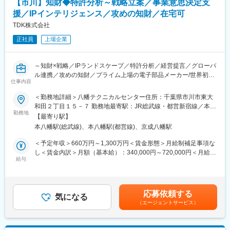
知財担当者としてとてもやりがいが感じられると思います
【市川】知財◆特許分析～戦略立案／事業意思決定支
援／IPインテリジェンス／攻めの知財／在宅可
ご入社後は、まず国内事業部門の出願/権利化、FTO調査、知財分
変更の範囲：会社の定める業務
析から業務をお任せし、将来的には事業部門と連携した知財戦略
TDK株式会社
作成やマネジメント業務をお任せしたいと思います。
正社員
上場企業
■業務の魅力
・TDKの事業成長に知財の視点から直接的または間接的に貢献で
～知財×戦略／IPランドスケープ／特許分析／経営提言／グローバ
きる業務です。
ル連携／攻めの知財／プライム上場の電子部品メーカー/世界初
・出願/権利化といった従来の知財業務の枠を超え、如何に知的財
仕事内容
『フェライトコア』を製品化し現在、「自動車」「ICT」「産業機
産を使って開発や事業を有利な状況に導くかという戦略的な思考
器・エネルギー」の3つの成長市場で拡大・海外売上高比率91.9％
＜勤務地詳細＞八幡テクニカルセンター住所：千葉県市川市東大
が求められています。積極的に現場に足を運び、開発状況、事業
のグローバルカンパニー～
和田２丁目１５－７ 勤務地最寄駅：JR総武線・都営新宿線／本八
状況にもっとも適した知財戦略を事業部門と共に練り上げること
勤務地
幡駅受動喫煙対策：屋内全面禁煙変更の範囲：会社の定める事業
を実践してみたいという方の応募をお待ちしています。
【最寄り駅】
特許実務の経験を基点に、分析と提言で事業意思決定に踏み込む
所（リモートワーク含む）
・また、「TDK United」という多様な人材が協力し合うTDKの文
本八幡駅(総武線)、本八幡駅(都営線)、京成八幡駅
ポジション。IPインテリジェンスを通じ、経営・事業部門に価値
化の中で、グローバルなチームメンバーとの連携も可能ですの
を返す役割を担います。
＜予定年収＞660万円～1,300万円＜賃金形態＞月給制補足事項な
で、海外での業務に興味があるにもお勧めです。
し＜賃金内訳＞月額（基本給）：340,000円～720,000円＜月給＞
・失敗を恐れず挑戦するベンチャースピリットを大切にするTDK
■職務内容
給与
340,000円～720,000円＜昇給有無＞有＜残業手当＞有＜給与補足
の風土の中で、新たな知見やスキルを習得し、自身の「変革力」
・IP情報（特許出願動向など）の分析と可視化
＞■昇給：1回（4月）■賞与：2回（6月・12月）賃金はあくまでも
を高めることができます。
・ターゲット企業や技術のマクロ知財分析
目安の金額であり、選考を通じて上下する可能性があります。月
・IPランドスケープの作成
給(月額)は固定手当を含めた表記です。
■企業魅力
応募依頼する
・IP情報やIPランドスケープ等のIPインテリジェンスの事業部門
気になる
TDKは、世界30以上の国・地域に250拠点以上を展開するグロー
（エージェントサービス）
への提示/提案
バル企業。磁性技術を核に、自動車・ICT・産業機器・エネルギー
・AI等の先端技術を活用した知財業務の効率化・高度化の検討お
の3市場で事業を拡大中。海外売上高比率約90％を誇り、M&Aや
よび導入
研究開発投資にも積極的です。