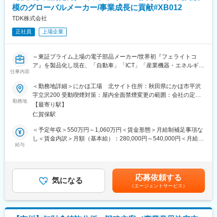
・5年後：後輩特許実務者を指導しながら、担当テーマの知財戦略
模のグローバルメーカー/事業成長に貢献#XB012
立案、発明発掘、出願権利化を事業執行体の開発者と連携しなが
ら進めていただきます。
TDK株式会社
正社員
上場企業
＜特許調査分析＞
・3年後：特許調査・分析の実務担当者として、上長サポートのも
と、他部門（研究開発、企画、営業など）と連携し、技術トレン
～東証プライム上場の電子部品メーカー/世界初『フェライトコ
ドや競合企業の知財動向を分析、他部門へのインサイト提供を通
ア』を製品化し現在、「自動車」「ICT」「産業機器・エネルギ
じて、意思決定支援を行っている。また、上長のサポートのもと
仕事内容
ー」の3つの成長市場で拡大・海外売上高比率91.9％のグローバル
で、特許価値評価などを通じて、知財を基盤とした利益創出(知財
カンパニー～
＜勤務地詳細＞にかほ工場 北サイト住所：秋田県にかほ市平沢
マネタイズ)を推進しています。
字立沢200 受動喫煙対策：屋内全面禁煙変更の範囲：会社の定め
・5年後：知財調査・解析の専門家として、主体的に、社内の複数
知財第1開発部では、従来から行っている出願/権利化、ノウハウ
勤務地
る事業所（リモートワーク含む）
の部署と連携しながら、特許および非特許情報を基にした新規事
【最寄り駅】
管理、FTO調査等の知財活動に加えて、IPランドスケープ等の知
業創出、および、知財を活用したマネタイズテーマの発掘を行
仁賀保駅
財分析、事業部門と連携した知財戦略作成まで行う、事業の利益
い、プロジェクトを牽引している。また、若手メンバーへの教
により貢献できる組織を支える人材を求めています。
＜予定年収＞550万円～1,060万円＜賃金形態＞月給制補足事項な
育・指導を通じて、知財リテラシーの向上と組織全体の知財力強
し＜賃金内訳＞月額（基本給）：280,000円～540,000円＜月給＞
化に貢献、チームの中核メンバーとして信頼される存在となって
■業務内容
給与
280,000円～540,000円＜昇給有無＞有＜残業手当＞有＜給与補足
いることを期待します。
・発明の掘起しから、特許出願から権利化までの実務
＞■昇給：1回（4月）■賞与：2回（6月・12月）賃金はあくまでも
・FTO調査
目安の金額であり、選考を通じて上下する可能性があります。月
【業務のやりがい/アピールポイント】
・IPランドスケープを含めた知財分析
給(月額)は固定手当を含めた表記です。
・当社では、経営層自ら知財戦略を語ったり、定期的な事業執行
応募依頼する
・事業戦略に沿った知財戦略作成
気になる
体幹部との知財戦略会議の開催など、知財部署の立ち位置がとて
（エージェントサービス）
・海外事業部門との知財業務連携
も重要視されており、成果を出すことで評価されやすい環境にあ
・知財係争サポート
ります。また、発明発掘や出願権利化のみならず、クリアラン
・共同研究・開発における知財対応
ス、契約、権利活用までの経験機会や外部研修等の機会もあり、
・知的財産権の活用（売却・権利行使）