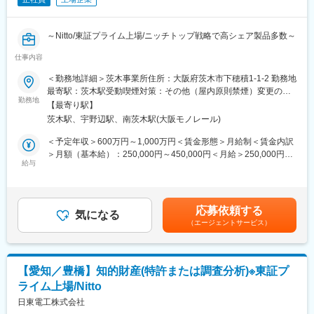
＜特許調査分析＞
・3年後：特許調査・分析の実務担当者として、上長サポートのも
と、他部門（研究開発、企画、営業など）と連携し、技術トレン
～Nitto/東証プライム上場/ニッチトップ戦略で高シェア製品多数～
ドや競合企業の知財動向を分析、他部門へのインサイト提供を通
じて、意思決定支援を行っている。また、上長のサポートのもと
仕事内容
【職務内容】
で、特許価値評価などを通じて、知財を基盤とした利益創出(知財
・特許実務：担当するテーマの発明発掘から契約、権利活用まで
＜勤務地詳細＞茨木事業所住所：大阪府茨木市下穂積1-1-2 勤務地
マネタイズ)を推進しています。
の一貫した特許実務。
最寄駅：茨木駅受動喫煙対策：その他（屋内原則禁煙）変更の範
・5年後：知財調査・解析の専門家として、主体的に、社内の複数
・特許調査分析：社内の特許調査テーマに対し、調査分析及び提
勤務地
囲：会社の定める事業所
の部署と連携しながら、特許および非特許情報を基にした新規事
【最寄り駅】
案を行う調査実務。
業創出、および、知財を活用したマネタイズテーマの発掘を行
茨木駅、宇野辺駅、南茨木駅(大阪モノレール)
※今までのご経験や志向により、いずれかの職務をお任せします。
い、プロジェクトを牽引している。また、若手メンバーへの教
＜予定年収＞600万円～1,000万円＜賃金形態＞月給制＜賃金内訳
育・指導を通じて、知財リテラシーの向上と組織全体の知財力強
【入社後まずお任せしたい業務】
＞月額（基本給）：250,000円～450,000円＜月給＞250,000円～
化に貢献、チームの中核メンバーとして信頼される存在となって
・特許実務担当は、上長や先輩の支援を受けながら担当するテー
給与
450,000円＜昇給有無＞有＜残業手当＞有＜給与補足＞※給与詳細
いることを期待します。
マの発明発掘から契約、権利活用まで一貫して担当いただきま
は経験・能力・前職給与等を考慮し決定賃金はあくまでも目安の
す。
金額であり、選考を通じて上下する可能性があります。月給(月額)
【業務のやりがい/アピールポイント】
・特許調査分析担当は、上長や先輩の支援を受けながら社内の特
は固定手当を含めた表記です。
・当社では、経営層自ら知財戦略を語ったり、定期的な事業執行
応募依頼する
許調査テーマに対し、調査分析、及び提案を担当いただきます。
気になる
体幹部との知財戦略会議の開催など、知財部署の立ち位置がとて
（エージェントサービス）
＜特許実務＞
も重要視されており、成果を出すことで評価されやすい環境にあ
・3年後：上長と相談しながら、担当テーマの知財戦略立案、発明
ります。また、発明発掘や出願権利化のみならず、クリアラン
発掘、出願権利化を事業執行体の開発者と連携しながら進めてい
ス、契約、権利活用までの経験機会や外部研修等の機会もあり、
ただきます。
知財担当者としてとてもやりがいが感じられると思います
【愛知／豊橋】知的財産(特許または調査分析)※東証プ
・5年後：後輩特許実務者を指導しながら、担当テーマの知財戦略
ライム上場/Nitto
立案、発明発掘、出願権利化を事業執行体の開発者と連携しなが
変更の範囲：会社の定める業務
ら進めていただきます。
日東電工株式会社