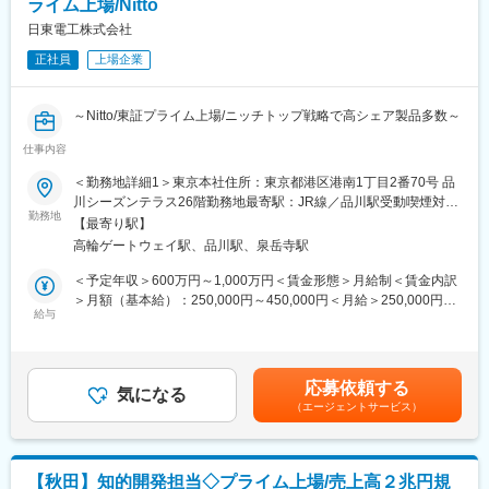
ライム上場/Nitto
■働き方
日東電工株式会社
・完全週休2日制で年間休日121日
正社員
上場企業
・交通費全額支給、社会保険完備
◆同社の特徴・魅力：
～Nitto/東証プライム上場/ニッチトップ戦略で高シェア製品多数～
＜総合精密部品メーカーとしての技術力＞同社は、単なる「総
合」ではなく、「相い合わせる」ことを重視し、自社保有技術を
仕事内容
【職務内容】
融合・活用して製品を新たに創出・進化させています。2017年に
・特許実務：担当するテーマの発明発掘から契約、権利活用まで
＜勤務地詳細1＞東京本社住所：東京都港区港南1丁目2番70号 品
ミツミ電機と、2019年にユーシンと経営統合し自律成長とM&Aの
の一貫した特許実務。
川シーズンテラス26階勤務地最寄駅：JR線／品川駅受動喫煙対
両輪で成長を続けており、M&Aにより、ベアリングから、モータ
・特許調査分析：社内の特許調査テーマに対し、調査分析及び提
勤務地
策：屋内全面禁煙＜勤務地詳細2＞東京本社・東京支店 ★新住所
ー、センサー、半導体、無線技術、アクセスメカニズムと、他に
【最寄り駅】
案を行う調査実務。
住所：東京都中央区八重洲一丁目6番1号 TOFROM YAESU
類をみない幅広い事業ポートフォリオを構築しています。
高輪ゲートウェイ駅、品川駅、泉岳寺駅
※今までのご経験や志向により、いずれかの職務をお任せします。
TOWER 49階・50階 受動喫煙対策：屋内全面禁煙変更の範囲：会
社の定める事業所（リモートワーク含む）
＜予定年収＞600万円～1,000万円＜賃金形態＞月給制＜賃金内訳
【入社後まずお任せしたい業務】
＞月額（基本給）：250,000円～450,000円＜月給＞250,000円～
・特許実務担当は、上長や先輩の支援を受けながら担当するテー
給与
450,000円＜昇給有無＞有＜残業手当＞有＜給与補足＞※給与詳細
マの発明発掘から契約、権利活用まで一貫して担当いただきま
は経験・能力・前職給与等を考慮し決定賃金はあくまでも目安の
す。
金額であり、選考を通じて上下する可能性があります。月給(月額)
・特許調査分析担当は、上長や先輩の支援を受けながら社内の特
は固定手当を含めた表記です。
応募依頼する
許調査テーマに対し、調査分析、及び提案を担当いただきます。
気になる
（エージェントサービス）
＜特許実務＞
・3年後：上長と相談しながら、担当テーマの知財戦略立案、発明
発掘、出願権利化を事業執行体の開発者と連携しながら進めてい
ただきます。
【秋田】知的開発担当◇プライム上場/売上高２兆円規