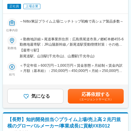
正社員
上場企業
＜特許調査分析＞
・3年後：特許調査・分析の実務担当者として、上長サポートのも
と、他部門（研究開発、企画、営業など）と連携し、技術トレン
～Nitto/東証プライム上場/ニッチトップ戦略で高シェア製品多数～
ドや競合企業の知財動向を分析、他部門へのインサイト提供を通
じて、意思決定支援を行っている。また、上長のサポートのもと
仕事内容
【職務内容】
で、特許価値評価などを通じて、知財を基盤とした利益創出(知財
・特許実務：担当するテーマの発明発掘から契約、権利活用まで
＜勤務地詳細＞尾道事業所住所：広島県尾道市美ノ郷町本郷455-6
マネタイズ)を推進しています。
の一貫した特許実務。
勤務地最寄駅：JR山陽新幹線／新尾道駅受動喫煙対策：その他
・5年後：知財調査・解析の専門家として、主体的に、社内の複数
・特許調査分析：社内の特許調査テーマに対し、調査分析及び提
勤務地
（屋内原則禁煙）変更の範囲：会社の定める事業所
の部署と連携しながら、特許および非特許情報を基にした新規事
【最寄り駅】
案を行う調査実務。
業創出、および、知財を活用したマネタイズテーマの発掘を行
新尾道駅、山頂駅(千光寺山)、山麓駅(千光寺山)
※今までのご経験や志向により、いずれかの職務をお任せします。
い、プロジェクトを牽引している。また、若手メンバーへの教
＜予定年収＞600万円～1,000万円＜賃金形態＞月給制＜賃金内訳
育・指導を通じて、知財リテラシーの向上と組織全体の知財力強
【入社後まずお任せしたい業務】
＞月額（基本給）：250,000円～450,000円＜月給＞250,000円～
化に貢献、チームの中核メンバーとして信頼される存在となって
・特許実務担当は、上長や先輩の支援を受けながら担当するテー
給与
450,000円＜昇給有無＞有＜残業手当＞有＜給与補足＞※給与詳細
いることを期待します。
マの発明発掘から契約、権利活用まで一貫して担当いただきま
は経験・能力・前職給与等を考慮し決定賃金はあくまでも目安の
す。
金額であり、選考を通じて上下する可能性があります。月給(月額)
【業務のやりがい/アピールポイント】
・特許調査分析担当は、上長や先輩の支援を受けながら社内の特
は固定手当を含めた表記です。
・当社では、経営層自ら知財戦略を語ったり、定期的な事業執行
応募依頼する
許調査テーマに対し、調査分析、及び提案を担当いただきます。
気になる
体幹部との知財戦略会議の開催など、知財部署の立ち位置がとて
（エージェントサービス）
＜特許実務＞
も重要視されており、成果を出すことで評価されやすい環境にあ
・3年後：上長と相談しながら、担当テーマの知財戦略立案、発明
ります。また、発明発掘や出願権利化のみならず、クリアラン
発掘、出願権利化を事業執行体の開発者と連携しながら進めてい
ス、契約、権利活用までの経験機会や外部研修等の機会もあり、
ただきます。
知財担当者としてとてもやりがいが感じられると思います
【長野】知的開発担当◇プライム上場/売上高２兆円規
・5年後：後輩特許実務者を指導しながら、担当テーマの知財戦略
模のグローバルメーカー/事業成長に貢献#XB012
立案、発明発掘、出願権利化を事業執行体の開発者と連携しなが
変更の範囲：会社の定める業務