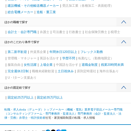
建設機械・その他輸送機器メーカー
受託加工業（各種加工・表面処理）
総合電機メーカー
造船・重工業
ほかの職種で探す
会計士・会計専門職
弁護士
司法書士
行政書士
社会保険労務士
税理士
ほかのこだわり条件で探す
第二新卒歓迎
外資系企業
年間休日120日以上
フレックス勤務
管理職・マネジャー
英語を活かす
学歴不問
転勤なし（勤務地限定）
服装自由
女性活躍
上場企業
中国語を活かす
退職金制度
残業20時間未満
完全週休2日制
職種未経験歓迎
土日祝休み
原則定時退社
海外出張あり
U・Iターン支援あり
ほかの固定給で探す
固定給25万円以上
固定給35万円以上
転職・求人doda（デューダ）トップ
メーカー（機械・電気）業界
電子部品メーカー
専門職
（コンサルティングファーム・専門事務所・監査法人）
専門事務所（会計・監査法人・法
律・労務）
弁理士・特許技術者
社宅・家賃補助制度の転職・求人情報