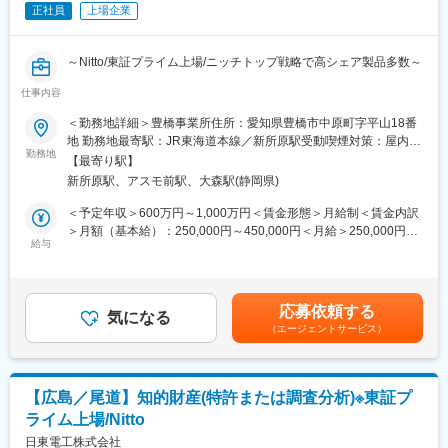
正社員
上場企業
＜特許調査分析＞
・3年後：特許調査・分析の実務担当者として、上長サポートのも
と、他部門（研究開発、企画、営業など）と連携し、技術トレン
～Nitto/東証プライム上場/ニッチトップ戦略で高シェア製品多数～
ドや競合企業の知財動向を分析、他部門へのインサイト提供を通
じて、意思決定支援を行っている。また、上長のサポートのもと
仕事内容
【職務内容】
で、特許価値評価などを通じて、知財を基盤とした利益創出(知財
・特許実務：担当するテーマの発明発掘から契約、権利活用まで
＜勤務地詳細＞豊橋事業所住所：愛知県豊橋市中原町字平山18番
マネタイズ)を推進しています。
の一貫した特許実務。
地 勤務地最寄駅：JR東海道本線／新所原駅受動喫煙対策：屋内全
・5年後：知財調査・解析の専門家として、主体的に、社内の複数
・特許調査分析：社内の特許調査テーマに対し、調査分析及び提
勤務地
面禁煙変更の範囲：会社の定める事業所
の部署と連携しながら、特許および非特許情報を基にした新規事
【最寄り駅】
案を行う調査実務。
業創出、および、知財を活用したマネタイズテーマの発掘を行
新所原駅、アスモ前駅、大森駅(静岡県)
※今までのご経験や志向により、いずれかの職務をお任せします。
い、プロジェクトを牽引している。また、若手メンバーへの教
＜予定年収＞600万円～1,000万円＜賃金形態＞月給制＜賃金内訳
育・指導を通じて、知財リテラシーの向上と組織全体の知財力強
【入社後まずお任せしたい業務】
＞月額（基本給）：250,000円～450,000円＜月給＞250,000円～
化に貢献、チームの中核メンバーとして信頼される存在となって
・特許実務担当は、上長や先輩の支援を受けながら担当するテー
給与
450,000円＜昇給有無＞有＜残業手当＞有＜給与補足＞※給与詳細
いることを期待します。
マの発明発掘から契約、権利活用まで一貫して担当いただきま
は経験・能力・前職給与等を考慮し決定賃金はあくまでも目安の
す。
金額であり、選考を通じて上下する可能性があります。月給(月額)
【業務のやりがい/アピールポイント】
・特許調査分析担当は、上長や先輩の支援を受けながら社内の特
は固定手当を含めた表記です。
・当社では、経営層自ら知財戦略を語ったり、定期的な事業執行
応募依頼する
許調査テーマに対し、調査分析、及び提案を担当いただきます。
気になる
体幹部との知財戦略会議の開催など、知財部署の立ち位置がとて
（エージェントサービス）
＜特許実務＞
も重要視されており、成果を出すことで評価されやすい環境にあ
・3年後：上長と相談しながら、担当テーマの知財戦略立案、発明
ります。また、発明発掘や出願権利化のみならず、クリアラン
発掘、出願権利化を事業執行体の開発者と連携しながら進めてい
ス、契約、権利活用までの経験機会や外部研修等の機会もあり、
ただきます。
知財担当者としてとてもやりがいが感じられると思います
【広島／尾道】知的財産(特許または調査分析)※東証プ
・5年後：後輩特許実務者を指導しながら、担当テーマの知財戦略
ライム上場/Nitto
立案、発明発掘、出願権利化を事業執行体の開発者と連携しなが
変更の範囲：会社の定める業務
ら進めていただきます。
日東電工株式会社