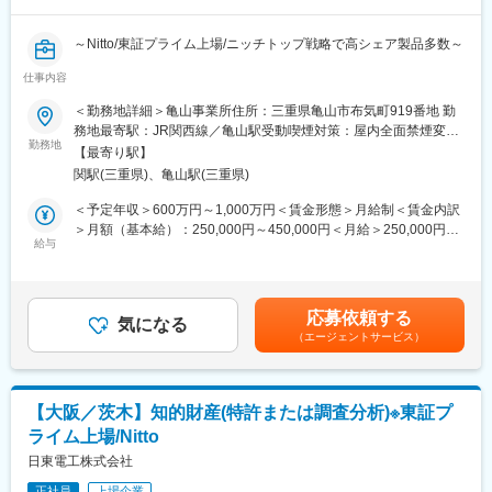
析、交渉、締結までの一貫した支援および当該契約等より派生す
る争訟対応。
～Nitto/東証プライム上場/ニッチトップ戦略で高シェア製品多数～
【具体的な仕事内容】
仕事内容
【職務内容】
法務部における契約担当として、下記の業務のうちご経験を活か
・特許実務：担当するテーマの発明発掘から契約、権利活用まで
＜勤務地詳細＞亀山事業所住所：三重県亀山市布気町919番地 勤
しやすい業務からご担当頂き、徐々に活躍の幅を広げて頂きま
の一貫した特許実務。
務地最寄駅：JR関西線／亀山駅受動喫煙対策：屋内全面禁煙変更
す。
・特許調査分析：社内の特許調査テーマに対し、調査分析及び提
勤務地
の範囲：会社の定める事業所
【最寄り駅】
案を行う調査実務。
・英文契約、国際契約の検討、審査、交渉など
関駅(三重県)、亀山駅(三重県)
※今までのご経験や志向により、いずれかの職務をお任せします。
※契約先の7割前後が海外企業。必要に応じて海外出張あり。
＜予定年収＞600万円～1,000万円＜賃金形態＞月給制＜賃金内訳
・顧客、ベンダーの他、研究開発や事業展開におけるアライアン
【入社後まずお任せしたい業務】
＞月額（基本給）：250,000円～450,000円＜月給＞250,000円～
スパートナーとの各種アライアンス、契約審査業務
・特許実務担当は、上長や先輩の支援を受けながら担当するテー
給与
450,000円＜昇給有無＞有＜残業手当＞有＜給与補足＞※給与詳細
・事業拡大、強化の為のM&A業務
マの発明発掘から契約、権利活用まで一貫して担当いただきま
は経験・能力・前職給与等を考慮し決定賃金はあくまでも目安の
・その他、ご経験に応じてガバナンス、コンプライアンス推進、
す。
金額であり、選考を通じて上下する可能性があります。月給(月額)
教育など
・特許調査分析担当は、上長や先輩の支援を受けながら社内の特
は固定手当を含めた表記です。
応募依頼する
許調査テーマに対し、調査分析、及び提案を担当いただきます。
気になる
【業務のやりがい・魅力】
（エージェントサービス）
＜特許実務＞
当社法務部は単なるバックオフィスとしての機能ではなく、事業
・3年後：上長と相談しながら、担当テーマの知財戦略立案、発明
に深く入り込み、技術・製品・マーケット動向をよく理解した上
発掘、出願権利化を事業執行体の開発者と連携しながら進めてい
で、フロント担当と共に第一線で事業を推進する立場を求められ
ただきます。
ることが大きな特徴です。競争の激しい半導体メモリ事業で勝ち
【大阪／茨木】知的財産(特許または調査分析)※東証プ
・5年後：後輩特許実務者を指導しながら、担当テーマの知財戦略
抜いていくため、チャレンジングな環境で事業の成長に貢献する
ライム上場/Nitto
立案、発明発掘、出願権利化を事業執行体の開発者と連携しなが
ことを体感できる業務となります。
ら進めていただきます。
日東電工株式会社
変更の範囲：会社の定める業務
正社員
上場企業