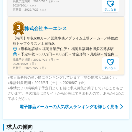
掲載予定期間：
2026/7/16（木）
〜
2026/10/14（水）
気になる
更新日：
2026/7/25（土）
株式会社キーエンス
【福岡】年収630万～／営業事務／プライム上場メーカー／時価総
額トップクラス／土日祝休
＜勤務地詳細＞福岡営業所住所： 福岡県福岡市博多区博多駅東1-18-33 博多イーストテラス受動喫煙対策：屋内全面禁煙変更の範囲：会社の定める事業所
＜予定年収＞630万円～700万円＜賃金形態＞月給制＜賃金内訳＞月額（基本給）：279,000円～281,000円＜月給＞279,000円～281,000円＜昇給有無＞有＜残業手当＞有＜給与補足＞上記は入社初年度の想定年収です。※月給の金額とは別で、残業代、業績賞与支給有り※賞与：年4回、昇給：年1～2回※経験・能力等を考慮の上、同社規定により待遇を決定します※年収は会社業績によって変動することがあります賃金はあくまでも目安の金額であり、選考を通じて上下する可能性があります。月給(月額)は固定手当を含めた表記です。
掲載予定期間：
2026/7/27（月）
〜
2026/10/25（日）
気になる
更新日：
2026/7/27（月）
※求人応募数の多い順にランキングしています（非公開求人は除く）。
※集計対象期間：2026/8/1（土）～2026/8/7（金）
※事情により掲載終了予定日よりも前に求人募集が終了していることもご
ざいます。その場合は当サイトから応募はできませんので、あらかじめご
了承ください。
電子部品メーカー
の人気求人ランキングを詳しく見る
求人の傾向