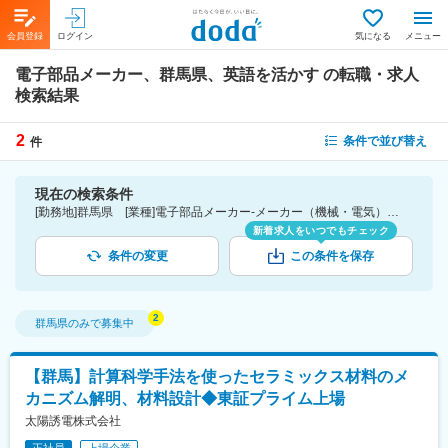
会員登録
ログイン
気になる
メニュー
電子部品メーカー、群馬県、英語を活かす
の転職・求人
検索結果
2
条件で並び替え
件
現在の検索条件
[勤務地]群馬県 [業種]電子部品メーカー-メーカー（機械・電気）業界 [詳細条件](語学)英語を活かす
新着求人をいつでもチェック
条件の変更
この条件を保存
群馬県
のみで募集中
【群馬】計算科学手法を使ったセラミックス材料のメ
カニズム解明、材料設計◆東証プライム上場
太陽誘電株式会社