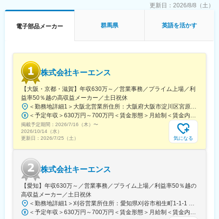
よびプロセス技術開発を担当していただきます。
更新日：
2026/8/8（土）
マーケット動向や顧客ニーズを捉えた新商品を創出し、最適な材
料・プロセス技術を選択し、設計・試作・評価・要素技術開発を
群馬県
英語を活かす
電子部品メーカー
行い、新商品の量産化まで行っていただきます。
■当社について
当社は1950年に創業した電子部品メーカーです。
コンデンサを始め、インダクタ、通信用デバイス（FBAR/SAW）
株式会社キーエンス
などの各種電子部品の研究・開発、生産、販売に取り組み、グロ
ーバルに事業を展開しています。
【大阪・京都・滋賀】年収630万～／営業事務／プライム上場／利
当社は、お客様や社会のニーズに応える商品を提供するため、素
益率50％越の高収益メーカー／土日祝休
材の開発から出発して製品化を行うことを信条としています。
＜勤務地詳細1＞大阪北営業所住所：大阪府大阪市淀川区宮原3-5-36 新大阪トラストタワー勤務地最寄駅：新大阪駅受動喫煙対策：敷地内喫煙可能場所あり＜勤務地詳細2＞京都営業所住所：京都府京都市下京区四条通室町東入函谷鉾町101 アーバンネット四条烏丸ビル受動喫煙対策：屋内全面禁煙＜勤務地詳細3＞滋賀営業所住所：滋賀県大津市中央2-2-6 受動喫煙対策：屋内全面禁煙変更の範囲：会社の定める事業所
これにより、スマートフォンやタブレットなどの電子機器や、
＜予定年収＞630万円～700万円＜賃金形態＞月給制＜賃金内訳＞月額（基本給）：279,000円～281,000円＜月給＞279,000円～281,000円＜昇給有無＞有＜残業手当＞有＜給与補足＞上記は入社初年度の想定年収です。※月給の金額とは別で、残業代、業績賞与支給有り※賞与：年4回、昇給：年1～2回※経験・能力等を考慮の上、同社規定により待遇を決定します※年収は会社業績によって変動することがあります賃金はあくまでも目安の金額であり、選考を通じて上下する可能性があります。月給(月額)は固定手当を含めた表記です。
IT・エレクトロニクス化が加速する自動車、情報インフラ・産業
掲載予定期間：
2026/7/16（木）
〜
機器など、幅広い分野で高い評価をいただいています。
2026/10/14（水）
気になる
更新日：
2026/7/25（土）
変更の範囲：会社の定める業務
株式会社キーエンス
【愛知】年収630万～／営業事務／プライム上場／利益率50％越の
高収益メーカー／土日祝休
＜勤務地詳細1＞刈谷営業所住所：愛知県刈谷市相生町1-1-1 アドバンス・スクエア刈谷勤務地最寄駅：JR線／刈谷駅受動喫煙対策：敷地内喫煙可能場所あり＜勤務地詳細2＞一宮営業所住所：愛知県一宮市本町2-2-2 JES一宮ビル勤務地最寄駅：JR線／尾張一宮駅受動喫煙対策：敷地内喫煙可能場所あり＜勤務地詳細3＞名古屋営業所住所：愛知県名古屋市中区錦2-4-15 ORE錦二丁目ビル勤務地最寄駅：丸の内駅受動喫煙対策：敷地内喫煙可能場所あり変更の範囲：会社の定める事業所
＜予定年収＞630万円～700万円＜賃金形態＞月給制＜賃金内訳＞月額（基本給）：279,000円～281,000円＜月給＞279,000円～281,000円＜昇給有無＞有＜残業手当＞有＜給与補足＞上記は入社初年度の想定年収です。※月給の金額とは別で、残業代、業績賞与支給有り※賞与：年4回、昇給：年1～2回※経験・能力等を考慮の上、同社規定により待遇を決定します※年収は会社業績によって変動することがあります賃金はあくまでも目安の金額であり、選考を通じて上下する可能性があります。月給(月額)は固定手当を含めた表記です。