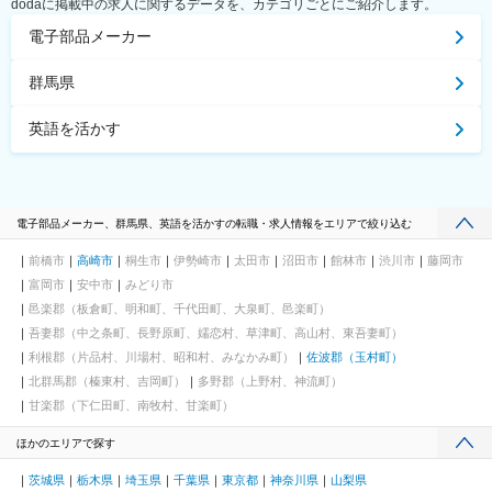
dodaに掲載中の求人に関するデータを、カテゴリごとにご紹介します。
電子部品メーカー
群馬県
英語を活かす
電子部品メーカー、群馬県、英語を活かすの転職・求人情報をエリアで絞り込む
前橋市
高崎市
桐生市
伊勢崎市
太田市
沼田市
館林市
渋川市
藤岡市
富岡市
安中市
みどり市
邑楽郡（板倉町、明和町、千代田町、大泉町、邑楽町）
吾妻郡（中之条町、長野原町、嬬恋村、草津町、高山村、東吾妻町）
利根郡（片品村、川場村、昭和村、みなかみ町）
佐波郡（玉村町）
北群馬郡（榛東村、吉岡町）
多野郡（上野村、神流町）
甘楽郡（下仁田町、南牧村、甘楽町）
ほかのエリアで探す
茨城県
栃木県
埼玉県
千葉県
東京都
神奈川県
山梨県