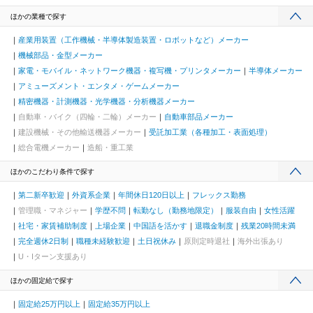
ほかの業種で探す
産業用装置（工作機械・半導体製造装置・ロボットなど）メーカー
機械部品・金型メーカー
家電・モバイル・ネットワーク機器・複写機・プリンタメーカー
半導体メーカー
アミューズメント・エンタメ・ゲームメーカー
精密機器・計測機器・光学機器・分析機器メーカー
自動車・バイク（四輪・二輪）メーカー
自動車部品メーカー
建設機械・その他輸送機器メーカー
受託加工業（各種加工・表面処理）
総合電機メーカー
造船・重工業
ほかのこだわり条件で探す
第二新卒歓迎
外資系企業
年間休日120日以上
フレックス勤務
管理職・マネジャー
学歴不問
転勤なし（勤務地限定）
服装自由
女性活躍
社宅・家賃補助制度
上場企業
中国語を活かす
退職金制度
残業20時間未満
完全週休2日制
職種未経験歓迎
土日祝休み
原則定時退社
海外出張あり
U・Iターン支援あり
ほかの固定給で探す
固定給25万円以上
固定給35万円以上