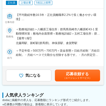
これにより、スマートフォンやタブレットなどの電子機器や、
正社員
上場企業
5名以上採用
IT・エレクトロニクス化が加速する自動車、情報インフラ・産業
機器など、幅広い分野で高い評価をいただいています。
【平均勤続年数16.5年・正社員離職率2.2%で長く働きやすい環
変更の範囲：会社の定める業務
境】
仕事内容
■業務内容
＜勤務地詳細1＞八幡原工場住所：群馬県高崎市八幡原町43-1 受
事業部にて下記のうちいずれかの業務を担当していただきます。
動喫煙対策：敷地内全面禁煙＜勤務地詳細2＞玉村工場住所：群馬
勤務地
県佐波郡玉村町川井1796-1 受動喫煙対策：屋内全面禁煙変更の範
【最寄り駅】
1）次世代向け研究開発業務
囲：会社の定める事業所（リモートワーク含む）
北藤岡駅、新町駅(群馬県)、神保原駅、倉賀野駅
・次世代向けパワーインダクタ新商品用の軟磁性メタル材料の開
発。
＜予定年収＞500万円～700万円＜賃金形態＞日給月給制「月給日
マーケット＆技術トレンドからニーズを想定し、将来を見据えた
給制」・月給ベースで欠勤分を控除する形です。・月の所定労働
次世代材料開発を担当していただきます。
給与
日数：20日＜賃金内訳＞月額（基本給）：280,000円～400,000
円/月20日間勤務想定＜想定月額＞280,000円～400,000円＜昇給
2）事業部向け商品企画開発業務
有無＞有＜残業手当＞有＜給与補足＞※上記はあくまで想定年収で
・軟磁性メタル材料を用いたパワーインダクタ新商品の企画、開
あり、前職でのご経験･収入を考慮して最終的に決定いたします。
応募依頼する
発、商品化。
気になる
※残業代は実態に応じて全額支給されます。賃金はあくまでも目安
（エージェントサービス）
マーケット動向や顧客ニーズを捉えた新商品構想から、材料・プ
の金額であり、選考を通じて上下する可能性があります。月給(月
ロセス技術の開発そして商品化まで、幅広く事業化を推進。
額)は固定手当を含めた表記です。
顧客への開発商品の提案、ニーズの吸上げ等、拡販業務も担当し
ていただきます。
人気求人ランキング
dodaに掲載中の求人を、応募数順にランキング形式でご紹介します。
3）事業部向け新商品設計、プロセス開発・製品立上業務
※応募数が同数の場合は、新着順に表示しています。
・軟磁性メタル材料を用いたパワーインダクタ新商品の開発、お