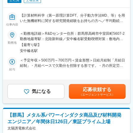
正社員
上場企業
【計算材料科学（第一原理計算DFT、分子動力学法MD、等）を用
いた無機材料に関する研究開発経験をお持ちの方へ／平均勤続年
仕事内容
数16.5年・正社員離職率2.2%で長く働きやすい環境】
＜勤務地詳細＞R&Dセンター住所：群馬県高崎市中室田町5607-2
■業務内容：
勤務地最寄駅：北陸新幹線／安中榛名駅受動喫煙対策：敷地内全
計算科学手法を使ったセラミックス材料のメカニズム解明、材料
勤務地
面禁煙変更の範囲：会社の定める事業所（リモートワーク含む）
【最寄り駅】
設計をお任せいたします。
安中榛名駅
■具体的には：
＜予定年収＞500万円～700万円＜賃金形態＞日給月給制「月給日
第一原理計算（DFT）、分子動力学法（MD）、機械学習、などの
給制」・月給ベースで欠勤分を控除する形です。・月の所定労働
計算科学的な手法を用いて、セラミックス材料のメカニズム解明
給与
日数：20日＜賃金内訳＞月額（基本給）：280,000円～400,000
および材料設計を行っていただきます。社内の材料開発チームと
円/月20日間勤務想定＜想定月額＞280,000円～400,000円＜昇給
連携しながら、新規材料の創出につながる研究開発を推進してい
有無＞有＜残業手当＞有＜給与補足＞※上記はあくまで想定年収で
ただきます。
あり、前職でのご経験・収入を考慮して最終的に決定いたしま
応募依頼する
気になる
す。※残業代は実態に応じて全額支給されます。賃金はあくまでも
（エージェントサービス）
■当社について：
目安の金額であり、選考を通じて上下する可能性があります。月
当社は1950年に創業した電子部品メーカーです。
給(月額)は固定手当を含めた表記です。
コンデンサを始め、インダクタ、通信用デバイス（FBAR／
SAW）などの各種電子部品の研究・開発、生産、販売に取り組
【群馬】メタル系パワーインダクタ商品及び材料開発
み、グローバルに事業を展開しています。
エンジニア／年間休日126日／東証プライム上場
当社は、お客様や社会のニーズに応える商品を提供するため、素
材の開発から出発して製品化を行うことを信条としています。
太陽誘電株式会社