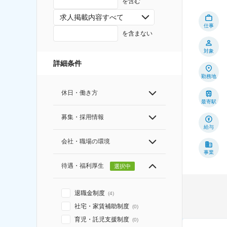
を含む
求人掲載内容すべて
仕事
を含まない
対象
詳細条件
勤務地
休日・働き方
最寄駅
募集・採用情報
給与
会社・職場の環境
事業
待遇・福利厚生
選択中
退職金制度
(
4
)
社宅・家賃補助制度
(
0
)
育児・託児支援制度
(
0
)