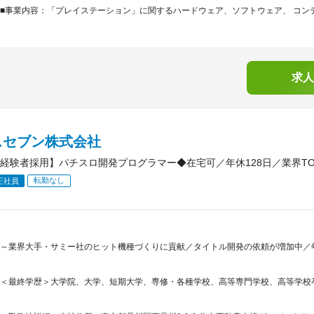
■事業内容：「プレイステーション」に関するハードウェア、ソフトウェア、 コンテ
求人
スセブン株式会社
経験者採用】パチスロ開発プログラマー◆在宅可／年休128日／業界TO
転勤なし
正社員
～業界大手・サミー社のヒット機種づくりに貢献／タイトル開発の依頼が増加中／年
＜最終学歴＞大学院、大学、短期大学、専修・各種学校、高等専門学校、高等学校