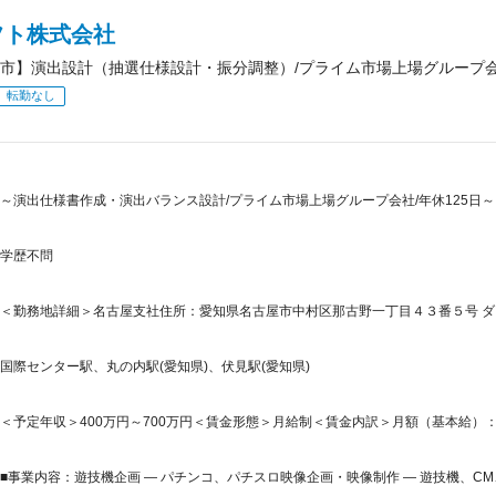
フト株式会社
市】演出設計（抽選仕様設計・振分調整）/プライム市場上場グループ会社
転勤なし
～演出仕様書作成・演出バランス設計/プライム市場上場グループ会社/年休125日～
学歴不問
＜勤務地詳細＞名古屋支社住所：愛知県名古屋市中村区那古野一丁目４３番５号 ダイ
国際センター駅、丸の内駅(愛知県)、伏見駅(愛知県)
＜予定年収＞400万円～700万円＜賃金形態＞月給制＜賃金内訳＞月額（基本給）：196,1
■事業内容：遊技機企画 ― パチンコ、パチスロ映像企画・映像制作 ― 遊技機、CM、P