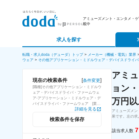
アミューズメント・エンタメ・ゲ
載中
求人を探す
詳細条件から探す
エージェ
転職・求人doda（デューダ）トップ
メーカー（機械・電気）業界
ウェア
その他アプリケーション・ミドルウェア・デバイスドライバ
新着求人から探す
スカウト
アミュ
[
]
現在の検索条件
条件変更
求人特集から探す
パートナ
ョン・
[職種]その他アプリケーション・ミドルウ
ェア・デバイスドライバ・ファームウェ
ア-アプリケーション・ミドルウェア・デ
万円以
バイスドライバ・ファームウェア [業種]
詳細を見る
アミューズメント・エンタメ・ゲームメ
アミューズメン
ーカー-メーカー（機械・電気）業界
果です。左の求
検索条件を保存
[詳細条件](待遇・福利厚生)固定給25万円
以上
7
該当求人数