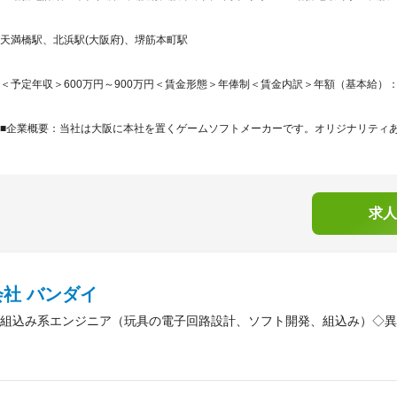
天満橋駅、北浜駅(大阪府)、堺筋本町駅
＜予定年収＞600万円～900万円＜賃金形態＞年俸制＜賃金内訳＞年額（基本給）：6,000,
■企業概要：当社は大阪に本社を置くゲームソフトメーカーです。オリジナリティあふ
求人
社 バンダイ
組込み系エンジニア（玩具の電子回路設計、ソフト開発、組込み）◇異