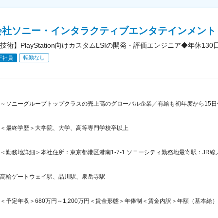
会社ソニー・インタラクティブエンタテインメント
技術】PlayStation向けカスタムLSIの開発・評価エンジニア◆年休130
転勤なし
正社員
～ソニーグループトップクラスの売上高のグローバル企業／有給も初年度から15日
＜最終学歴＞大学院、大学、高等専門学校卒以上
＜勤務地詳細＞本社住所：東京都港区港南1-7-1 ソニーシティ勤務地最寄駅：JR線
高輪ゲートウェイ駅、品川駅、泉岳寺駅
＜予定年収＞680万円～1,200万円＜賃金形態＞年俸制＜賃金内訳＞年額（基本給）：4,04