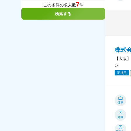
7
この条件の求人数
件
検索する
株式
【大阪】
ン
正社員
仕事
対象