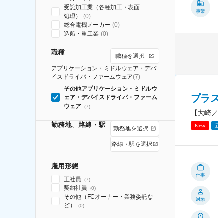
受託加工業（各種加工・表面
事業
処理）
(
0
)
総合電機メーカー
(
0
)
造船・重工業
(
0
)
職種
職種を選択
アプリケーション・ミドルウェア・デバ
イスドライバ・ファームウェア
(
7
)
その他アプリケーション・ミドルウ
プラ
ェア・デバイスドライバ・ファーム
ウェア
(
7
)
【大崎／
勤務地、路線・駅
New
勤務地を選択
路線・駅を選択
雇用形態
仕事
正社員
(
7
)
契約社員
(
0
)
その他（FCオーナー・業務委託な
対象
ど）
(
0
)