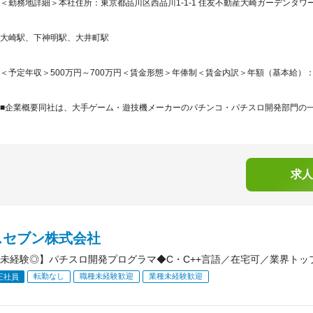
＜勤務地詳細＞本社住所：東京都品川区西品川1-1-1 住友不動産大崎ガーデンタワー
大崎駅、下神明駅、大井町駅
＜予定年収＞500万円～700万円＜賃金形態＞年俸制＜賃金内訳＞年額（基本給）：3,264,
■企業概要同社は、大手ゲーム・遊技機メーカーのパチンコ・パチスロ開発部門の一部
求人
スセブン株式会社
未経験◎】パチスロ開発プログラマ◆C・C++言語／在宅可／業界トップ
転勤なし
職種未経験歓迎
業種未経験歓迎
正社員