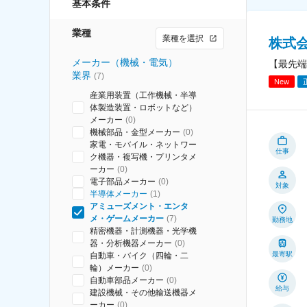
基本条件
業種
業種を選択
株式
メーカー（機械・電気）
【最先端
業界
(
7
)
New
産業用装置（工作機械・半導
体製造装置・ロボットなど）
メーカー
(
0
)
機械部品・金型メーカー
(
0
)
家電・モバイル・ネットワー
仕事
ク機器・複写機・プリンタメ
ーカー
(
0
)
電子部品メーカー
(
0
)
対象
半導体メーカー
(
1
)
アミューズメント・エンタ
メ・ゲームメーカー
(
7
)
勤務地
精密機器・計測機器・光学機
器・分析機器メーカー
(
0
)
最寄駅
自動車・バイク（四輪・二
輪）メーカー
(
0
)
自動車部品メーカー
(
0
)
給与
建設機械・その他輸送機器メ
ーカー
(
0
)