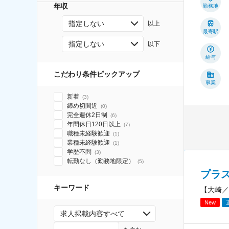
年収
勤務地
指定しない
以上
最寄駅
指定しない
以下
給与
こだわり条件ピックアップ
事業
新着
(
3
)
締め切間近
(
0
)
完全週休2日制
(
6
)
年間休日120日以上
(
7
)
職種未経験歓迎
(
1
)
業種未経験歓迎
(
1
)
学歴不問
(
3
)
転勤なし（勤務地限定）
(
5
)
プラ
キーワード
【大崎／
New
求人掲載内容すべて