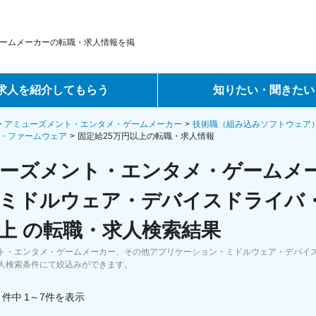
ームメーカーの転職・求人情報を掲
求人を紹介してもらう
知りたい・聞きたい
ントサービス
転職ノウハウ
アミューズメント・エンタメ・ゲームメーカー
技術職（組み込みソフトウェア
・ファームウェア
固定給25万円以上の転職・求人情報
サービス
データで見る転職
ーズメント・エンタメ・ゲームメ
ーエージェントサービス
コラム・インタビュー
ミドルウェア・デバイスドライバ・
上 の転職・求人検索結果
転職Q&A
ト・エンタメ・ゲームメーカー、その他アプリケーション・ミドルウェア・デバイス
人検索条件にて絞込みができます。
件中
1～7
件
を表示