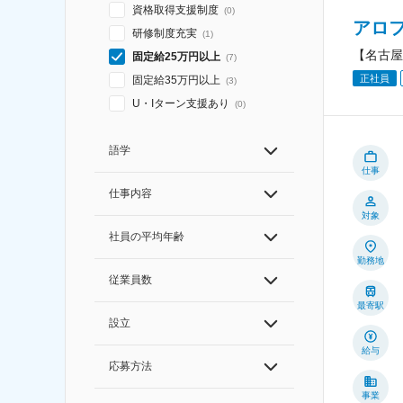
資格取得支援制度
(
0
)
アロ
研修制度充実
(
1
)
【名古屋
固定給25万円以上
(
7
)
正社員
固定給35万円以上
(
3
)
U・Iターン支援あり
(
0
)
語学
仕事
仕事内容
対象
社員の平均年齢
勤務地
従業員数
最寄駅
設立
給与
応募方法
事業