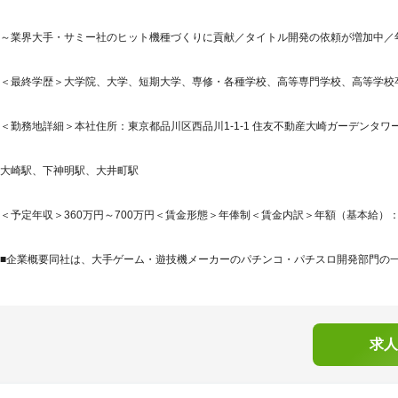
～業界大手・サミー社のヒット機種づくりに貢献／タイトル開発の依頼が増加中／年
＜最終学歴＞大学院、大学、短期大学、専修・各種学校、高等専門学校、高等学校
＜勤務地詳細＞本社住所：東京都品川区西品川1-1-1 住友不動産大崎ガーデンタワー
大崎駅、下神明駅、大井町駅
＜予定年収＞360万円～700万円＜賃金形態＞年俸制＜賃金内訳＞年額（基本給）：2,353,
■企業概要同社は、大手ゲーム・遊技機メーカーのパチンコ・パチスロ開発部門の一部
求人