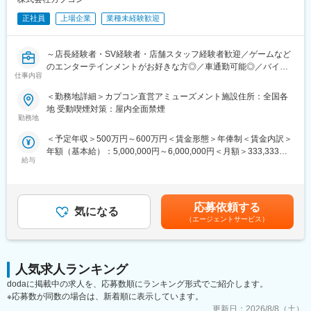
◇機械故障回避の為のメンテナンス
正社員
上場企業
業種未経験歓迎
◇ゲーム機の移動に伴う機械の分解・搬出・搬入・組立作業
■当社の特徴：
～店長経験者・SV経験者・店舗スタッフ経験者歓迎／ゲームなど
家庭用ゲームソフトの開発・販売を中核事業に、そこで創出した
のエンターテインメントがお好きな方◎／車通勤可能◎／バイオ
コンテンツという知的財産を様々な事業に多面展開する"ワンコン
仕事内容
ハザード・モンスターハンターなど人気コンテンツ多数保有のゲ
テンツ・マルチユース戦略"を推進しており、同社が開発する人気
ームソフトウェアメーカー～
＜勤務地詳細＞カプコン直営アミューズメント施設住所：全国各
オリジナルコンテンテンツを家庭用ゲームだけでなく、グッズや
地 受動喫煙対策：屋内全面禁煙
映画などの近接事業へ幅広く展開しております。
世界的ヒット作を生み出し続けるゲーム・アミューズメント事業
勤務地
を展開する当社のプロのエンターテイナーとして、接客サービス
◎魅力的な福利厚生
＜予定年収＞500万円～600万円＜賃金形態＞年俸制＜賃金内訳＞
などの基本業務、店舗の運営、販促企画推進、ゲーム大会やイベ
社員一人ひとりが高いパフォーマンスを保って業務に取り組める
年額（基本給）：5,000,000円～6,000,000円＜月額＞333,333円
ントの企画など、店舗運営に関わる総合的なマネジメント業務を
給与
ように、様々な福利厚生制度を導入しています。大阪には社員食
～400,000円（15分割）＜昇給有無＞有＜残業手当＞有＜給与補
ご担当いただきます。
堂の他、専任の看護師やヘルスキーパーが常駐するクリニカルル
足＞※経験・能力等を考慮の上、当社規定により決定します。※時
ームとマッサージルームを完備しています。
間外勤務手当、休日勤務手当、深夜勤務手当、通勤見合等は当社
■業務内容：
◎働き方
規定に基づき別途支給■給与改定：年1回■賞与：年2回（夏・冬）
主にショッピングセンター内にある店舗で接客サービスなどの基
応募依頼する
気になる
土日祝休み・年間休日121日、有休消化50％以上とプライベート
※基本月額の2ヶ月分ずつを支給。賃金はあくまでも目安の金額で
本業務、店舗の運営、販促企画推進、ゲーム大会やイベントの企
（エージェントサービス）
の時間も大切にしながら働くことが叶います。
あり、選考を通じて上下する可能性があります。月給(月額)は固定
画など、店舗運営に関わる総合的なマネジメント業務をお願いい
◎長期就業
手当を含めた表記です。
たします。
大手ならではの安定性がある他、福利厚生も充実しており、入社3
＜具体的な仕事内容＞
年後の定着率は90％以上です。転勤も無いので、腰を据えて働く
◇接客サービス、清掃業務等の基本業務
人気求人ランキング
ことができる環境です。
◇パート・アルバイトスタッフの採用、教育
dodaに掲載中の求人を、応募数順にランキング形式でご紹介します。
◎ヒット商品
◇店舗の運営、販促企画の推進
※応募数が同数の場合は、新着順に表示しています。
例えば、映画化された「バイオハザード」は、1.2作合計で2億
◇売上・経費管理
更新日：
2026/8/8（土）