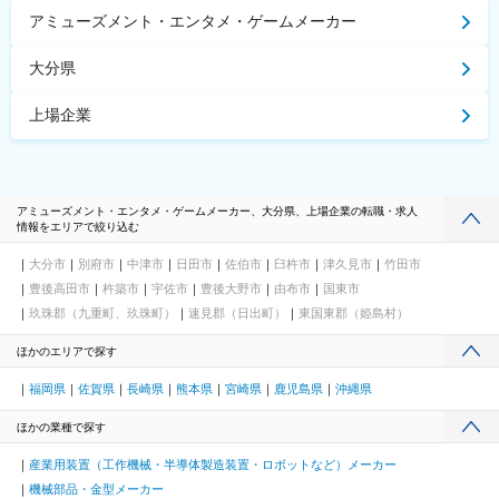
アミューズメント・エンタメ・ゲームメーカー
大分県
上場企業
アミューズメント・エンタメ・ゲームメーカー、大分県、上場企業の転職・求人
情報をエリアで絞り込む
大分市
別府市
中津市
日田市
佐伯市
臼杵市
津久見市
竹田市
豊後高田市
杵築市
宇佐市
豊後大野市
由布市
国東市
玖珠郡（九重町、玖珠町）
速見郡（日出町）
東国東郡（姫島村）
ほかのエリアで探す
福岡県
佐賀県
長崎県
熊本県
宮崎県
鹿児島県
沖縄県
ほかの業種で探す
産業用装置（工作機械・半導体製造装置・ロボットなど）メーカー
機械部品・金型メーカー