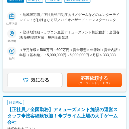
～地域限定職／正社員登用制度あり／ゲームなどのエンターテイ
ンメントがお好きな方◎／バイオハザード・モンスターハンター
仕事内容
など人気コンテンツ多数保有のゲームソフトウェアメーカー～
＜勤務地詳細＞カプコン直営アミューズメント施設住所：全国各
■業務内容：
地 受動喫煙対策：屋内全面禁煙
（1）運営スタッフ
勤務地
主にショッピングセンター内にある店舗で接客サービスなどの基
＜予定年収＞500万円～600万円＜賃金形態＞年俸制＜賃金内訳＞
本業務、店舗の運営、販促企画推進、ゲーム大会やイベントの企
年額（基本給）：5,000,000円～6,000,000円＜月額＞333,333円
画など、店舗運営に関わる総合的なマネジメント業務をお願いい
給与
～400,000円（15分割）＜昇給有無＞有＜残業手当＞有＜給与補
たします。
足＞※経験・能力等を考慮の上、当社規定により決定します。※時
＜具体的な仕事内容＞
間外勤務手当、休日勤務手当、深夜勤務手当、通勤見合等は当社
◇接客サービス、清掃業務等の基本業務
規定に基づき別途支給■給与改定：年1回■賞与：年2回（夏・冬）
◇パート・アルバイトスタッフの採用、教育
応募依頼する
気になる
※基本月額の2ヶ月分ずつを支給。賃金はあくまでも目安の金額で
◇店舗の運営、販促企画の推進
（エージェントサービス）
あり、選考を通じて上下する可能性があります。月給(月額)は固定
◇売上・経費管理
手当を含めた表記です。
◇営業データ管理・分析
など、店舗マネジメント業務全般。
締切間近
（2）機械修理・メンテナンススタッフ
【正社員／全国勤務】アミューズメント施設の運営ス
店舗に設置されているゲーム機の修理・メンテナンスを行っても
タッフ◆接客経験歓迎！◆プライム上場の大手ゲーム
らいます。
会社
＜具体的な仕事内容＞
株式会社カプコン
◇故障機械の修理（原因特定・部品交換）