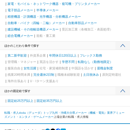
家電・モバイル・ネットワーク機器・複写機・プリンタメーカー
電子部品メーカー
半導体メーカー
精密機器・計測機器・光学機器・分析機器メーカー
自動車・バイク（四輪・二輪）メーカー
自動車部品メーカー
建設機械・その他輸送機器メーカー
受託加工業（各種加工・表面処理）
総合電機メーカー
造船・重工業
ほかのこだわり条件で探す
第二新卒歓迎
外資系企業
年間休日120日以上
フレックス勤務
管理職・マネジャー
英語を活かす
学歴不問
転勤なし（勤務地限定）
服装自由
女性活躍
社宅・家賃補助制度
中国語を活かす
退職金制度
残業20時間未満
完全週休2日制
職種未経験歓迎
土日祝休み
原則定時退社
海外出張あり
U・Iターン支援あり
ほかの固定給で探す
固定給25万円以上
固定給35万円以上
転職・求人doda（デューダ）トップ
九州・沖縄
大分県
メーカー（機械・電気）業界
アミュー
ズメント・エンタメ・ゲームメーカー
上場企業の転職・求人情報