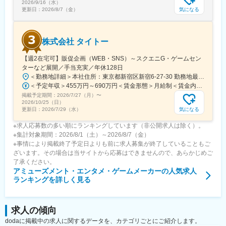
2026/9/16（水）
多方面に展開しています。
気になる
更新日：
2026/8/7（金）
株式会社 タイトー
【週2在宅可】販促企画（WEB・SNS）～スクエニG・ゲームセン
ターなど展開／手当充実／年休128日
＜勤務地詳細＞本社住所：東京都新宿区新宿6-27-30 勤務地最寄駅：都営大江戸線、東京メトロ副都心線／東新宿駅受動喫煙対策：敷地内喫煙可能場所あり変更の範囲：会社の定める事業所（リモートワーク含む）
＜予定年収＞455万円～690万円＜賃金形態＞月給制＜賃金内訳＞月額（基本給）：280,000円～460,000円＜月給＞280,000円～460,000円＜昇給有無＞有＜残業手当＞有＜給与補足＞※給与はご経験を考慮し、決定します※賞与：年2回（6月・12月）賃金はあくまでも目安の金額であり、選考を通じて上下する可能性があります。月給(月額)は固定手当を含めた表記です。
掲載予定期間：
2026/7/27（月）
〜
2026/10/25（日）
気になる
更新日：
2026/7/29（水）
※求人応募数の多い順にランキングしています（非公開求人は除く）。
※集計対象期間：2026/8/1（土）～2026/8/7（金）
※事情により掲載終了予定日よりも前に求人募集が終了していることもご
ざいます。その場合は当サイトから応募はできませんので、あらかじめご
了承ください。
アミューズメント・エンタメ・ゲームメーカー
の人気求人
ランキングを詳しく見る
求人の傾向
dodaに掲載中の求人に関するデータを、カテゴリごとにご紹介します。