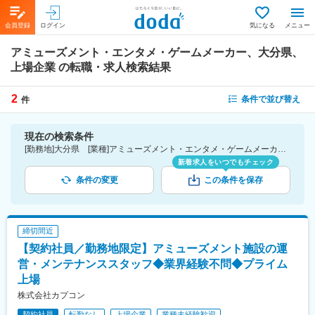
会員登録
ログイン
気になる
メニュー
アミューズメント・エンタメ・ゲームメーカー、大分県、
上場企業
の転職・求人検索結果
2
条件で並び替え
件
現在の検索条件
[勤務地]大分県 [業種]アミューズメント・エンタメ・ゲームメーカー-メーカー（機械・電気）業界 [詳細条件](会社・職場の環境)上場企業
新着求人をいつでもチェック
条件の変更
この条件を保存
締切間近
【契約社員／勤務地限定】アミューズメント施設の運
営・メンテナンススタッフ◆業界経験不問◆プライム
上場
株式会社カプコン
契約社員
転勤なし
上場企業
業種未経験歓迎