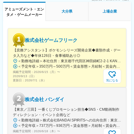
1000万ドルの興行収入を記録する等、自社のヒットコンテンツを
◇営業データ管理・分析
多方面に展開しています。
など、店舗マネジメント業務全般
アミューズメント・エン
大分県
上場企業
タメ・ゲームメーカー
■当社の特徴：
家庭用ゲームソフトの開発・販売を中核事業に、そこで創出した
コンテンツという知的財産を様々な事業に多面展開する"ワンコン
テンツ・マルチユース戦略"を推進しており、同社が開発する人気
株式会社ゲームフリーク
オリジナルコンテンテンツを家庭用ゲームだけでなく、グッズや
映画などの近接事業へ幅広く展開しております。
【庶務アシスタント】ポケモンシリーズ開発企業◆書類作成・デー
タ入力など◆年休126日・食事補助あり◎
◎魅力的な福利厚生
＜勤務地詳細＞本社住所：東京都千代田区神田錦町2-2-1 KANDASQUARE受動喫煙対策：屋内全面禁煙変更の範囲：会社の定める事業所
社員一人ひとりが高いパフォーマンスを保って業務に取り組める
＜予定年収＞350万円～500万円＜賃金形態＞月給制＜賃金内訳＞月額（基本給）：215,000円～307,000円固定残業手当/月：76,700円～110,000円（固定残業時間45時間0分/月）超過した時間外労働の残業手当は追加支給＜月給＞291,700円～417,000円（一律手当を含む）＜昇給有無＞有＜残業手当＞有＜給与補足＞※経験・能力を考慮の上、年齢に関わりなく当社規定により優遇します。賃金はあくまでも目安の金額であり、選考を通じて上下する可能性があります。月給(月額)は固定手当を含めた表記です。
ように、様々な福利厚生制度を導入しています。大阪には社員食
掲載予定期間：
堂の他、専任の看護師やヘルスキーパーが常駐するクリニカルル
2026/6/15（月）
〜
2026/9/13（日）
ームとマッサージルームを完備しています。
気になる
更新日：
2026/7/1（水）
◎働き方
年間休日121日、有休消化50％以上とプライベートの時間も大切
にしながら働くことが叶います。
株式会社 バンダイ
◎長期就業
大手ならではの安定性がある他、福利厚生も充実しており、入社3
【東京／三田】一番くじプロモーション担当◆SNS・CM動画制作
年後の定着率は90％以上です。転勤も無いので、腰を据えて働く
ディレクション・イベント企画など
ことができる環境です。
＜勤務地詳細＞株式会社BANDAI SPIRITSへの出向住所：東京都港区三田3‐5‐19 住友不動産東京三田ガーデンタワー受動喫煙対策：屋内全面禁煙変更の範囲：会社の定める事業所
◎ヒット商品
＜予定年収＞737万円～936万円＜賃金形態＞月給制＜賃金内訳＞月額（基本給）：315,000円～400,000円＜月給＞315,000円～400,000円＜昇給有無＞有＜残業手当＞有＜給与補足＞※役職と給与は、経験・能力などを考慮し最終決定■昇給：年1回■賞与：年1回■年収例（一般）759万円／中途入社2年目／月給33万円＋時間外手当（30時間）＋賞与■年収例（チーフ）920万円／中途入社2年目／月給40万円＋時間外手当（30時間）＋賞与賃金はあくまでも目安の金額であり、選考を通じて上下する可能性があります。月給(月額)は固定手当を含めた表記です。
例えば、映画化された「バイオハザード」は、1.2作合計で2億
掲載予定期間：
1000万ドルの興行収入を記録する等、自社のヒットコンテンツを
2026/6/18（木）
〜