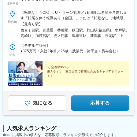
仕事内容
【転勤なしもOK】＼U・Iターン歓迎／※勤務地は希望を考慮しま
す「転居を伴う転勤あり（全国）」または「転勤なし（地域限
勤務地
定）」からお選びいただけます。★：積極採用拠点 【北海道エリ
【最寄り駅】
ア】・北海道札幌市【東北エリア】・宮城県仙台市・秋田県秋田
西８丁目駅、青葉通一番町駅、秋田駅、郡山駅(福島県)、水戸駅、
市【北関東エリア 】 ★埼玉県さいたま市 【南関東エリア】 ★東
高崎駅、加茂宮駅、虎ノ門駅、馬車道駅、新潟駅、長岡駅、上諸
京都港区 ★神奈川県横浜市 【北信越エリア】 ★新潟県新潟市・
江駅、長野駅、北松本駅、亀島駅、日吉町駅、野洲駅、神戸三宮
長岡市・石川県金沢市★長野県長野市・松本市【東海エリア】 ★
【モデル年収例】
駅(阪神)、四ツ橋駅、縮景園前駅、栗林公園駅、東比恵駅、平和公
愛知県名古屋市【近畿エリア】 ★滋賀県野洲市★兵庫県神戸市・
●375万円／入社2年目／25歳（残業代＋諸手当＋賞与含む）
園駅、資生館小学校前駅、あおば通駅、東宮原駅、霞ケ関駅(東京
給与
大阪府大阪市 【中四国エリア】 ・広島県広島市【九州エリア】★
都)、関内駅、名古屋駅、音羽町駅、三宮駅(神戸新交通)、心斎橋
福岡県福岡市 ★長崎県長崎市・佐賀県三養基郡・熊本県熊本市・
駅、女学院前駅、原爆資料館駅、西４丁目駅、仙台駅(地下鉄)、虎
鹿児島県鹿児島市※転勤あり（全国）を選択されても、範囲はキャ
＼ 定着率95％／
ノ門ヒルズ駅、桜木町駅、近鉄名古屋駅、新静岡駅、三ノ宮駅、
働きやすい、安定企業で将来性のあるキャリアをスター
リア形成などを目的とした同エリア内の異動が多いです※転勤なし
西大橋駅、家庭裁判所前駅、大学病院駅
ト！
（地域限定）の場合、転居を伴わない勤務先変更は発生します※マ
イカー通勤可（規定有／要申請）※受動喫煙対策（屋内全面禁煙）
◆創業80年の通貨処理機メーカー
◆製品の国内シェアはトップクラス
◆未経験歓迎！研修充実
◆原則土日祝休み・年間休日120日以上
◆残業月20h以内
気になる
応募する
◆急な呼び出しなし
人気求人ランキング
dodaに掲載中の求人を、応募数順にランキング形式でご紹介します。