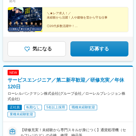
給与
25-11◆鹿児島営業所／鹿児島県鹿児島市中央町36-15※受動喫煙
対策：あり
＼★レア求人！／
未経験から活躍！人や建物を雷から守る仕事
◎20代多数活躍中！
◎毎年全員が昇給・賞与年3回（昨年度実績5ヶ月分）
◎年休125日・4～6日の連続休暇あり
◎未経験OK！シンプルな作業がメイン！
◎空調服などすべて会社支給で安心！
気になる
応募する
NEW
サービスエンジニア／第二新卒歓迎／研修充実／年休
120日
ローレルバンクマシン株式会社(グループ会社／ローレルプレシジョン株
式会社)
正社員
転勤なし
5名以上採用
職種未経験歓迎
業種未経験歓迎
【研修充実！未経験から専門スキルが身につく】通貨処理機（セ
ルフレジなど）の点検、修理、納品等