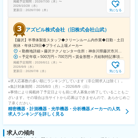
掲載予定期間：
2026/7/30（木）
〜
2026/10/28（水）
気になる
更新日：
2026/7/30（木）
アズビル株式会社（旧株式会社山武）
【藤沢】半導体製造スタッフ◆クリーンルーム内作業◆日勤・土日
祝休・年休129日◆プライム上場メーカー
＜勤務地詳細＞藤沢テクノセンター住所：神奈川県藤沢市川名1-12-2 勤務地最寄駅：JR東海道本線／藤沢駅受動喫煙対策：屋内全面禁煙変更の範囲：会社の定める事業所（リモートワーク含む）
＜予定年収＞500万円～700万円＜賃金形態＞月給制特記事項なし＜賃金内訳＞月額（基本給）：320,000円～380,000円＜月給＞320,000円～380,000円＜昇給有無＞有＜残業手当＞有＜給与補足＞・昇給年1回（4月）・賞与年2回（6月・12月、2024年度実績：年8.28ヶ月）※あくまでも年収例となります。実際の給与は経験・スキルを考慮し、決定します。賃金はあくまでも目安の金額であり、選考を通じて上下する可能性があります。月給(月額)は固定手当を含めた表記です。
掲載予定期間：
2026/6/11（木）
〜
2026/9/9（水）
気になる
更新日：
2026/7/8（水）
※求人応募数の多い順にランキングしています（非公開求人は除く）。
※集計対象期間：2026/8/3（月）～2026/8/9（日）
※事情により掲載終了予定日よりも前に求人募集が終了していることもご
ざいます。その場合は当サイトから応募はできませんので、あらかじめご
了承ください。
精密機器・計測機器・光学機器・分析機器メーカー
の人気
求人ランキングを詳しく見る
求人の傾向