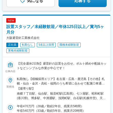
気になる
応募する
NEW
設置スタッフ／未経験歓迎／年休125日以上／賞与5ヶ
月分
大阪避雷針工業株式会社
正社員
転勤なし
5名以上採用
職種未経験歓迎
業種未経験歓迎
【完全週休2日制】避雷針の設置をお任せ。ボルト締めや配線カッ
トなどシンプルな作業が中心です！
仕事内容
転勤無し【積極採用エリア】名古屋・広島・鹿児島【その他】札
幌・仙台・金沢・高松・福岡のうち希望に合わせて配属◎車通勤
勤務地
相談OK／U・Iターン歓迎下記いずれかのうち、希望のエリアへ配
【最寄り駅】
属します。◆札幌支店／北海道札幌市白石区南郷通3丁目南4-8◆
南郷７丁目駅、仙台駅、観音町駅(広島県)、七ツ屋駅、昭和町駅
仙台支店／宮城県仙台市青葉区宮町1‐4-8◆名古屋支店／ 愛知県名
(香川県)、博多駅、中洲通駅、浅間町駅、白石駅(札幌市営)、天満
古屋市西区幅下1-6-16◆広島支店／広島県広島市西区上天満町10-
町駅、上諸江駅、都通駅、西観音町駅、鹿児島中央駅前駅
27◆金沢営業所／石川県金沢市北安江4-7-7◆高松営業所／香川県
年収470万円（28歳／勤続2年目、残業月5時間）
高松市扇町3-14-16◆福岡支店／福岡県福岡市博多区博多駅前4-
年収540万円（33歳／勤続5年目、残業月20時間）