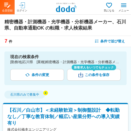
会員登録
ログイン
気になる
メニュー
精密機器・計測機器・光学機器・分析機器メーカー、石川
県、自動車通勤OK
の転職・求人検索結果
7
条件で並び替え
件
現在の検索条件
[勤務地]石川県 [業種]精密機器・計測機器・光学機器・分析機器メーカー-メーカー（機械・電気）業界 [詳細条件](会社・職場の環境)自動車通勤OK
新着求人をいつでもチェック
条件の変更
この条件を保存
石川県
のみで募集中
【石川／白山市】＜未経験歓迎＞制御盤設計 ◆転勤
なし／丁寧な教育体制／幅広い産業分野への導入実績
有り
株式会社橋本エンジニアリング