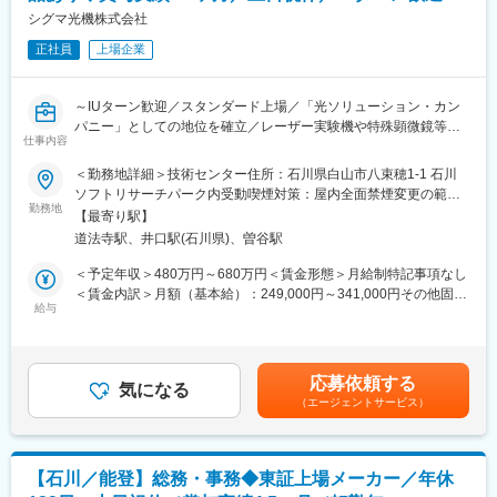
（3）人事関連業務
シグマ光機株式会社
・採用業務（高卒、派遣社員）
正社員
上場企業
・派遣会社交渉、派遣・嘱託社員 トラブル対応、勤怠管理等、受
け入れ補佐
・給与（派遣社員のみ）／勤怠管理、計算
～IUターン歓迎／スタンダード上場／「光ソリューション・カン
・社会保険業務（入退社手続き、社会保険、労働保険等）、人事
パニー」としての地位を確立／レーザー実験機や特殊顕微鏡等の
部との中継ぎ
仕事内容
光学製品をカタログ販売しているニッチトップメーカー～
・教育研修実務/企画
■担当業務：
＜勤務地詳細＞技術センター住所：石川県白山市八束穂1-1 石川
光学機器製品の組立・配線・調整・測定作業の実務をお任せし
ソフトリサーチパーク内受動喫煙対策：屋内全面禁煙変更の範
■組織構成：
ます。
勤務地
囲：会社の定める事業所
管理職含め６名の組織です。年齢は30代以上がメインとなりま
【最寄り駅】
・光学基本機器製品、自動応用製品、コントローラ関連製品、調
す。
道法寺駅、井口駅(石川県)、曽谷駅
芯装置等の組立
・カタログ製品だけでなく、お客様の要望に合わせた特注製品の
＜予定年収＞480万円～680万円＜賃金形態＞月給制特記事項なし
■キャリアパス
組立にも携わって頂きます。
＜賃金内訳＞月額（基本給）：249,000円～341,000円その他固定
・衛生管理や防火管理など工場施設運営には欠かせない資格取得
特注製品は、開発設計者とシームレスな連携を図りながら組立
給与
手当/月：16,000円～16,500円＜月給＞265,000円～357,500円＜
を目指すこともでき、工場総務のスペシャリストとしてのスキル
作業を進めていきます。
昇給有無＞有＜残業手当＞有＜給与補足＞※上記金額は未経験者の
を身に着けることができます。
■当社について：
最低保障金額※能力、経験を考慮し、優遇あり■昇給：年1回(6月)■
・適性や希望によって、リーダー業務やマネジメント業務へキャ
【研究・開発用のレーザー光学機器の最大手企業】
賞与：年2回(5月、11月) ※過去年間実績4.5ヶ月■固定手当（住宅
リアアップいただくことも可能です。
応募依頼する
レンズ・レーザ装置の総合力に強みがあります。主な取引先とし
気になる
手当）賃金はあくまでも目安の金額であり、選考を通じて上下す
（エージェントサービス）
て、官公庁では産業技術総合研究所・科学技術振興機構・理化学
る可能性があります。月給(月額)は固定手当を含めた表記です。
■魅力ポイント
研究所など約180の研究所、民間では精密・電機・半導体などの
・最先端の半導体技術を支える仕事です。昨今のAIブームや半導
大手企業関連の研究・開発部門約1200社が名を連ねています。
体ニーズなどにより売上は非常に好調です。
【装置全般を自社で研究開発・製造】
・2025年度に立ち上がった新工場です。最新の綺麗な工場で勤務
【石川／能登】総務・事務◆東証上場メーカー／年休
競合他社と比較すると当社はミラー・レンズ、装置全般を自社で
することが出来ます。