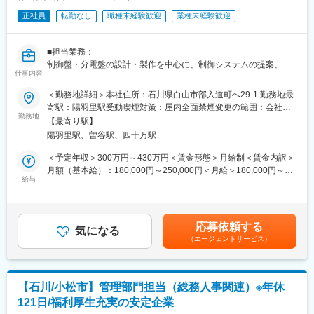
正社員
転勤なし
職種未経験歓迎
業種未経験歓迎
■担当業務：
制御盤・分電盤の設計・製作を中心に、制御システムの提案、設
仕事内容
備立ち上げ時の試運転支援（SV対応）、既設制御盤のリプレース
提案まで一貫して手掛ける当社にて、CAD（Auto-CADと互換性
＜勤務地詳細＞本社住所：石川県白山市部入道町へ29-1 勤務地最
の高いBricsCAD）を使用した制御盤の設計業務をお任せいたしま
寄駅：陽羽里駅受動喫煙対策：屋内全面禁煙変更の範囲：会社の
す。
勤務地
定める事業所
【最寄り駅】
《具体的には》
陽羽里駅、曽谷駅、四十万駅
・工場自動化システムの制御盤設計
・公共設備に関する制御盤設計
＜予定年収＞300万円～430万円＜賃金形態＞月給制＜賃金内訳＞
・現地試運転調整
月額（基本給）：180,000円～250,000円＜月給＞180,000円～
給与
250,000円＜昇給有無＞有＜残業手当＞有＜給与補足＞■昇給：1
■業務補足：
月あたり5,000円～10,000円■賞与：年2回 計5.00か月分（前年
月1回程度の国内出張があり、そのうちの半分以上は北陸県内にな
度実績）賃金はあくまでも目安の金額であり、選考を通じて上下
ります。年に数回程度、宿泊を伴う出張（1～2週間）が発生しま
する可能性があります。月給(月額)は固定手当を含めた表記です。
応募依頼する
す。
気になる
（エージェントサービス）
■組織構成：
電気設計：2名
ソフト設計：2名
【石川/小松市】管理部門担当（総務人事関連）※年休
121日/福利厚生充実の安定企業
■入社後：