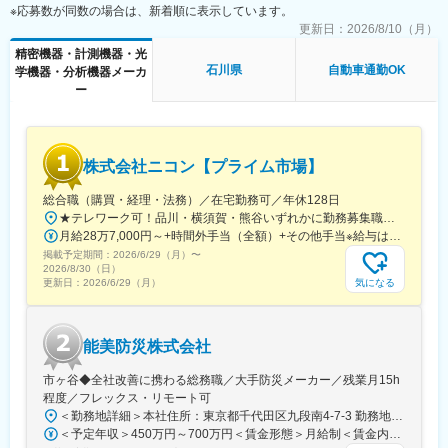
※応募数が同数の場合は、新着順に表示しています。
更新日：
2026/8/10（月）
精密機器・計測機器・光
石川県
自動車通勤OK
学機器・分析機器メーカ
ー
株式会社ニコン【プライム市場】
総合職（購買・経理・法務）／在宅勤務可／年休128日
★テレワーク可！品川・横須賀・熊谷いずれかに勤務募集職種に応じて、以下いずれかの勤務地となります。■本社／イノベーションセンター／ウェストサイト東京都品川区西大井1-5-20最寄駅：JR横須賀線・湘南新宿ライン「西大井」駅より徒歩約4分■横須賀製作所神奈川県横須賀市神明町1-15最寄駅：JR横須賀線「久里浜」駅より徒歩約10分／京急久里浜線「京急久里浜」駅より徒歩約8分■熊谷製作所埼玉県熊谷市御稜威ケ原201-9最寄駅：JR高崎線「籠原」駅／JR高崎線「熊谷」駅※受動喫煙対策あり
月給28万7,000円～+時間外手当（全額）+その他手当※給与は入社後の職務・役割の水準をベースとした職責を考慮の上、適宜決定
掲載予定期間：
2026/6/29（月）
〜
2026/8/30（日）
気になる
更新日：
2026/6/29（月）
能美防災株式会社
市ヶ谷◆全社改善に携わる総務職／大手防災メーカー／残業月15h
程度／フレックス・リモート可
＜勤務地詳細＞本社住所：東京都千代田区九段南4-7-3 勤務地最寄駅：東京メトロ南北線、有楽町線／市ケ谷駅受動喫煙対策：屋内全面禁煙変更の範囲：会社の定める事業所（リモートワーク含む）
＜予定年収＞450万円～700万円＜賃金形態＞月給制＜賃金内訳＞月額（基本給）：230,000円～467,000円＜月給＞230,000円～467,000円＜昇給有無＞有＜残業手当＞有＜給与補足＞※スキルを考慮のうえ、決定します。※賞与平均5.8～6ヶ月分賃金はあくまでも目安の金額であり、選考を通じて上下する可能性があります。月給(月額)は固定手当を含めた表記です。