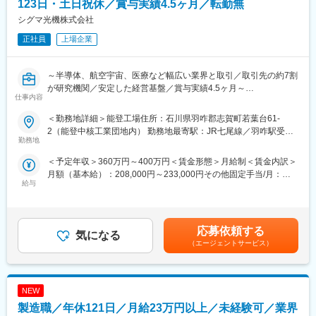
123日・土日祝休／賞与実績4.5ヶ月／転勤無
研究開発・製造しているため、光学研究のための各パーツ類に関
して、カスタマイズしてお客様に対応していけるという点で高い
シグマ光機株式会社
変更の範囲：会社の定める業務
評価を頂いております。「光学加工」「機械加工」「システム
正社員
上場企業
化」という3つの技術をワンストップで提供できるという他社には
真似できない生産体制を活かした事業展開により、国内トップレ
ベルのブランドの地位を確立しました。
～半導体、航空宇宙、医療など幅広い業界と取引／取引先の約7割
【グループの総合力】
が研究機関／安定した経営基盤／賞与実績4.5ヶ月～
国内のみならず、アメリカ・フランス・中国にグループ会社を設
仕事内容
■業務概要：
立することで、グローバルな市場での事業展開、さらには光学素
当社はレーザ用光学機器分野のトップクラスメーカーで、企画・
＜勤務地詳細＞能登工場住所：石川県羽咋郡志賀町若葉台61-
子・基本機器製品の量産・低価格対応に向けた展開を推進してお
開発から生産・販売・サポートまで、『光ソリューション』をワ
2（能登中核工業団地内） 勤務地最寄駅：JR七尾線／羽咋駅受動
ります。このようにシグマ光機グループは、国内外の生産・販売
ンストップで提供できるのが強みです。国内外にグループ会社を
勤務地
喫煙対策：屋内全面禁煙変更の範囲：無
拠点を活用し、グループの総合力を活かして、「最高品質・高付
設立し、グローバルな市場での事業展開を進めています。そんな
加価値」と「日本品質・市場流通価格」という二極化するお客様
＜予定年収＞360万円～400万円＜賃金形態＞月給制＜賃金内訳＞
当社の石川工場拠点での総務事務をお任せします。
のニーズに対応しています。
月額（基本給）：208,000円～233,000円その他固定手当/月：
【具体的には】
給与
13,500円～14,500円＜月給＞221,500円～247,500円＜昇給有無
・事務作業全般
変更の範囲：会社の定める業務
＞有＜残業手当＞有＜給与補足＞■昇給：年1回（6月）■賞与：年
・勤務表管理
2回（5月、11月）※過去実績4.5ヶ月■手当：住宅手当7,000円～
・備品管理
7,000円物価調整手当6,500円～7,500円賃金はあくまでも目安の
・伝票入力
応募依頼する
気になる
金額であり、選考を通じて上下する可能性があります。月給(月額)
・パソコン入力
（エージェントサービス）
は固定手当を含めた表記です。
・書類のファイリング
・電話やメール、来客対応など
※将来的には総務グループの中核メンバーとして、ファシリティも
NEW
お任せしたいと考えております。
■当社について：
製造職／年休121日／月給23万円以上／未経験可／業界