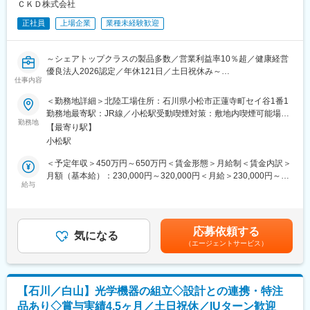
未経験の方には基礎知識を習得いただくために、参考書やWebサ
ＣＫＤ株式会社
イトの活用、実技を通してスキルを身につけていただきます。丁
正社員
上場企業
業種未経験歓迎
寧に1から育てていきますのでご安心ください。
■案件について：
～シェアトップクラスの製品多数／営業利益率10％超／健康経営
工場の生産設備における搬送機器やロボットなどの重要機器をセ
優良法人2026認定／年休121日／土日祝休み～
ンサー状態などで監視し、より適切に制御するための電気回路を
仕事内容
組み込んだ制御盤を設計・製造しています。その他ダム・水門設
■概要：
＜勤務地詳細＞北陸工場住所：石川県小松市正蓮寺町セイ谷1番1
備、下水処理プラント、自動車製造ライン、化学プラントなど幅
昨今の半導体ニーズの増加により、半導体製造装置に使用される
勤務地最寄駅：JR線／小松駅受動喫煙対策：敷地内喫煙可能場所
広い産業分野への導入実績を有しています。
薬液バルブを製造する北陸工場では売上が非常に好調です。その
勤務地
あり変更の範囲：会社の定める事業所
【最寄り駅】
ため、人員の採用および工場管理を行う工場総務の担当者として
変更の範囲：会社の定める業務
小松駅
人事・総務・安全衛生業務を幅広くを担当いただく予定です。
＜予定年収＞450万円～650万円＜賃金形態＞月給制＜賃金内訳＞
■業務内容：
月額（基本給）：230,000円～320,000円＜月給＞230,000円～
（1）総務関連業務
給与
320,000円＜昇給有無＞有＜残業手当＞有＜給与補足＞※年収は残
・庶務：社有車管理、事務所管理（来客電話対応、修繕、レイア
業手当を含んだ理論年収で記載。■昇給有■モデル年収450万円/25
ウト変更、制服・備品の購入窓口、小口現金管理など広く）
歳（大卒・単身）時間外20h+賞与540万円/35歳（大卒）各種手当
・工場見学対応：営業のお客様、行政、地域関連など
+時間外20h+賞与賃金はあくまでも目安の金額であり、選考を通
応募依頼する
・行政・諸官庁への届出
気になる
じて上下する可能性があります。月給(月額)は固定手当を含めた表
（エージェントサービス）
・近隣住民対応
記です。
（2）安全衛生業務
・委員会運営の補佐
【石川／白山】光学機器の組立◇設計との連携・特注
・健康管理業務の補佐
品あり◇賞与実績4.5ヶ月／土日祝休／IUターン歓迎