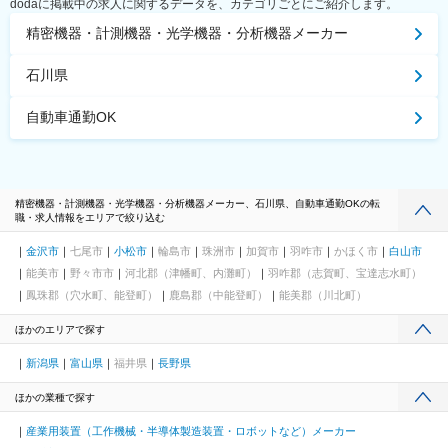
dodaに掲載中の求人に関するデータを、カテゴリごとにご紹介します。
精密機器・計測機器・光学機器・分析機器メーカー
石川県
自動車通勤OK
精密機器・計測機器・光学機器・分析機器メーカー、石川県、自動車通勤OKの転
職・求人情報をエリアで絞り込む
金沢市
七尾市
小松市
輪島市
珠洲市
加賀市
羽咋市
かほく市
白山市
能美市
野々市市
河北郡（津幡町、内灘町）
羽咋郡（志賀町、宝達志水町）
鳳珠郡（穴水町、能登町）
鹿島郡（中能登町）
能美郡（川北町）
ほかのエリアで探す
新潟県
富山県
福井県
長野県
ほかの業種で探す
産業用装置（工作機械・半導体製造装置・ロボットなど）メーカー