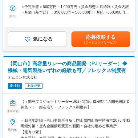
の一部分ではなく、企画・設計から量産・納品に至るまでの全体
・品質保証体制の再構築（標準化・KPI設計・仕組み化）
＜予定年収＞600万円～1,000万円＜賃金形態＞月給制＜賃金内訳
最適を追求したものづくりを実現しています。
・品質不具合の原因分析～再発防止策の全社展開
＞月額（基本給）：350,000円～580,000円＜月給＞350,000円～
また、三菱電機をはじめとする大手メーカーとの取引実績があ
・製造／設計部門と連携した工程改善の推進
給与
580,000円＜昇給有無＞有＜残業手当＞有＜給与補足＞※スキル、
り、高い要求水準の中で技術力・対応力を磨ける環境が整ってい
・顧客（主に大手電機メーカー）対応および品質基準の折衝
能力、前年収等を考慮して年収を提示します。■昇給：年1回（4
ます。
・品質保証チーム（約15名）のマネジメント（評価・育成・配
月）■賞与：年2回（7月、12月）※前年度実績5か月賃金はあくま
さらに、中国・タイにも生産拠点を展開しており、国内業務にと
置）
でも目安の金額であり、選考を通じて上下する可能性がありま
どまらず、グローバルでのモノづくりやビジネス展開に関わる機
応募依頼する
気になる
す。月給(月額)は固定手当を含めた表記です。
会もあります。
（エージェントサービス）
■キャリアパス：
安定した事業基盤のもとで、特定業務に限定されない経験を積み
入社後：現状把握＋改善テーマの推進
ながら、長期的に通用するスキルとキャリアを築ける点が当社の
↓（半年～1年）
特徴です。
チームマネジメント・品質KPIの再設計
【岡山市】高容量リレーの商品開発（PJリーダー）◆
↓（1～2年）
変更の範囲：会社の定める業務
機械・電気製品いずれの経験も可／フレックス制度有
品質保証部門の責任者として組織運営・戦略立案を担う
オムロン株式会社
■働き方：
正社員
上場企業
月平均残業時間は20時間程度、土日休み、福利厚生も充実してお
り、基本的に転勤も無く、腰を据えて落ち着いて働きたい方には
ぴったりです。
【＜開発プロジェクトリーダー経験×電気or機械製品の開発経験者
募集＞：一部在宅可・フレックス制度有】
■当社の特徴：
仕事内容
当社は、ブレーカーやスマートメーター、自動車関連（カーナ
■募集背景：
＜勤務地詳細＞岡山事業所住所：岡山県岡山市中区海吉2075 受動
ビ・カーオーディオ・エアコン）をはじめ、半導体関連容器や精
成長領域としてエネルギー関連業界を設定しており、更なる成長
喫煙対策：屋内全面禁煙変更の範囲：会社の定める事業所
密部品など、高い品質要求が求められる領域のプラスチック製品
のため、高容量リレーを有望な市場へ創出しています。成長トレ
勤務地
を手掛けています。
【最寄り駅】
ンドにある業務用/系統用太陽光発電、蓄電池市場へ、自社技術に
最大の特徴は、材料検討・金型設計製作・成形・加飾加工・組立