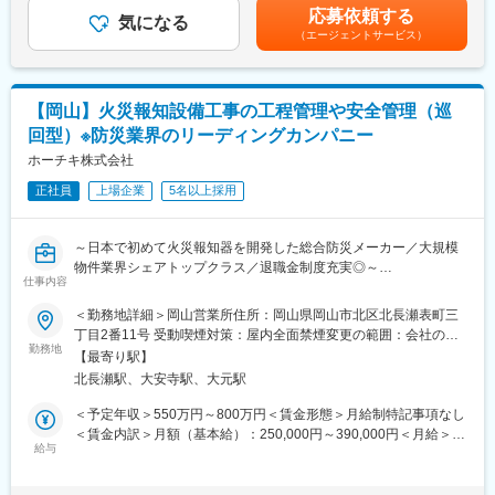
であり、選考を通じて上下する可能性があります。月給(月額)は固
など、安心して仕事に集中できる環境が整っています。
応募依頼する
具の設計・製作まで担当いただきます。
気になる
定手当を含めた表記です。
（エージェントサービス）
■当社の魅力
＜具体的には…＞
【米国「Bourns」グループの電子部品メーカー／年休123日／ミ
・生産設備の日常点検、メンテナンス、トラブル対応
ニブレーカーシェアNo.1／福利厚生充実／中途入社多数活躍／海
・電子回路図を確認しながら行う設備の点検・調整
外売上70％】
【岡山】火災報知設備工事の工程管理や安全管理（巡
・生産現場からの要望ヒアリング
・年休123日、完全週休二日制、有給が入社当日から付与される
回型）※防災業界のリーディングカンパニー
・設備改善や生産性向上に向けた改善提案
など働きやすい環境です。
・治具や検査装置の設計・製作
ホーチキ株式会社
・スマートフォン等、身近な商品に搭載される電子機器の製造を
・新規設備導入時の選定、評価、立ち上げ支援
行っております。
正社員
上場企業
5名以上採用
※入社後はベテラン社員がマンツーマンに近い形でサポートしま
・米国「Bourns」グループ、海外売上比率は約70％です。現在は
す。
コネクターやミニブレーカーのシェア拡大に力を入れています。
～日本で初めて火災報知器を開発した総合防災メーカー／大規模
■本ポジションの魅力：
変更の範囲：会社の定める業務
物件業界シェアトップクラス／退職金制度充実◎～
当社の生産技術は「設備を維持するだけ」の仕事ではありませ
仕事内容
ん。
■業務詳細：
＜勤務地詳細＞岡山営業所住所：岡山県岡山市北区北長瀬表町三
現場課題を見つけ、 設備改善や治具設計を通じて生産性向上を実
建設中または改修中のオフィスビルやマンション、学校、病院な
丁目2番11号 受動喫煙対策：屋内全面禁煙変更の範囲：会社の定
現するポジションです。設備・機械・制御・改善まで幅広い技術
どの建物に火災報知器を設置するための工程管理・安全管理業務
勤務地
める事業所
を身につけることができます。
【最寄り駅】
をお任せします。基本的には巡回型で業務を行っていただき、2～
北長瀬駅、大安寺駅、大元駅
3現場を常に担当していただきます。
■働く環境：
※実際に設置は協力会社様に依頼します。設置作業がスムーズに行
＜予定年収＞550万円～800万円＜賃金形態＞月給制特記事項なし
・完全週休二日制／年間休日120日
われるよう、工事管理をお任せ致します。プロジェクトによって
＜賃金内訳＞月額（基本給）：250,000円～390,000円＜月給＞
・残業月10時間以下
直行直帰の場合あり。
給与
250,000円～390,000円＜昇給有無＞有＜残業手当＞有＜給与補足
・休日出勤や出張、夜勤はありません。
＞※上記は残業代を含んだモデル年収です。選考によって上下する
・賞与実績：4.5ヶ月分
■業務詳細：
可能性があります。■昇給：年1回 ■賞与：年2回（6月・12月）