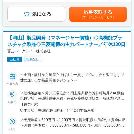
当社は1948年の創業より積み重ねてきた信頼と技術力、世界水準
ます。■月給制■賞与：年2回（7月、12月）基本給の3ヶ月相当
■職務内容：
の確かな品質で、さまざまな分野において国内シェアトップクラ
分 ※業績によっては期末賞与支給あり（2月）■昇給：年1回（4
エネルギー（電力・ガス等）や化学系の工場向けに、計測・制御
応募依頼する
スを達成しています。また、お客様のご要望と時代のニーズに迅
気になる
月）賃金はあくまでも目安の金額であり、選考を通じて上下する
機器や各種センサの提案営業を担当いただきます。
（エージェントサービス）
速・柔軟に対応し、世界のメーカーのモノづくりを支える総合精
可能性があります。月給(月額)は固定手当を含めた表記です。
既存顧客の深耕がメインで、1人あたり1～10社程度を担当。1社
密機械メーカーとして進化し続けています。
には月1回～複数回接点を持ちながら、設備の課題や更新ニーズを
丁寧にキャッチします。
変更の範囲：会社の定める業務
【岡山】製品開発（マネージャー候補）◇高機能プラ
■業務詳細：
スチック製品◇三菱電機の主力パートナー／年休120日
・顧客訪問～ニーズヒアリング
冨士ベークライト株式会社
・センサ・計測機器・監視システム等の選定、提案資料作成
・フィールドテストの段取り、社内エンジニアとの打ち合わせ
正社員
転勤なし
・見積作成（週3～15件）、受注・契約手続き
・納品手配、導入後フォロー
～企画・設計から量産立上げまで一貫して担い、自社製品として
単品は数万～数百万円規模（納期2～3か月）、システムは1,000
世に送り出す製品開発ポジション～
万～億単位（1～2年）と、短期案件～中長期プロジェクトまで幅
仕事内容
【自動車・半導体・医療分野で採用される高機能製品に携わる／
広く経験できます。技術的な商談は技術担当・ソフト設計担当が
賞与実績5ヶ月・転勤無／“設計だけで終わらない”開発に挑戦した
同行するため、チームで提案を進められます◎
＜勤務地詳細＞芳井工場住所：岡山県井原市芳井町与井200 勤務
い方へ】
地最寄駅：井原鉄道井原線／井原駅受動喫煙対策：敷地内喫煙可
■入社後の流れ・キャリアパス：
勤務地
能場所あり変更の範囲：会社の定める事業所
【最寄り駅】
■仕事内容：
まずは先輩営業への同行からスタートし、製品知識や商談の進め
いずえ駅、井原駅(岡山県)、子守唄の里高屋駅
新製品開発において、企画～量産移行までを一貫してリードして
方を習得。時間をかけて専門性を高め、将来的には新規顧客開拓
いただきます。将来的には目標管理や後輩育成など、組織マネジ
や大型プロジェクトのメイン担当など、裁量大きく活躍いただけ
＜予定年収＞600万円～1,000万円＜賃金形態＞月給制＜賃金内訳
メント全般を担う中核ポジションとしての役割を期待していま
ます。評価は売上だけでなく、課題発見・解決力など定性面も重
＞月額（基本給）：350,000円～580,000円＜月給＞350,000円～
す。
視される環境です。
給与
580,000円＜昇給有無＞有＜残業手当＞有＜給与補足＞※スキル、