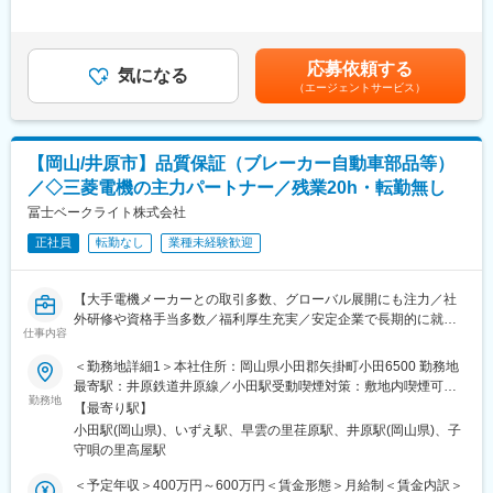
350,000円＜昇給有無＞有＜残業手当＞有＜給与補足＞※スキル、
までを自社で一貫して担う生産体制です。この体制により、製品
・顧客要望・市場ニーズをもとにした製品コンセプト設計
能力、前年収等を考慮して年収を提示します。■昇給：年1回（4
の一部分ではなく、企画・設計から量産・納品に至るまでの全体
・3DCADによる詳細設計
月）■賞与：年2回（7月、12月）※前年度実績5か月賃金はあくま
最適を追求したものづくりを実現しています。
・試作品の評価・改善（強度・耐熱・成形性など）
でも目安の金額であり、選考を通じて上下する可能性がありま
また、三菱電機をはじめとする大手メーカーとの取引実績があ
応募依頼する
・金型・製造部門との連携による量産設計・工程最適化
気になる
す。月給(月額)は固定手当を含めた表記です。
り、高い要求水準の中で技術力・対応力を磨ける環境が整ってい
（エージェントサービス）
・顧客との技術打合せ、仕様調整
ます。
・最新技術や市場情報の分析
さらに、中国・タイにも生産拠点を展開しており、国内業務にと
どまらず、グローバルでのモノづくりやビジネス展開に関わる機
■本ポジションの魅力：
会もあります。
【岡山/井原市】品質保証（ブレーカー自動車部品等）
・企画～設計～量産立上げまで一貫して担うため、自分のアイデ
安定した事業基盤のもとで、特定業務に限定されない経験を積み
／◇三菱電機の主力パートナー／残業20h・転勤無し
アが製品として世に出るまでを主導できる環境です。部分設計で
ながら、長期的に通用するスキルとキャリアを築ける点が当社の
は得られない、「開発完遂の達成感」と再現性ある開発力が身に
冨士ベークライト株式会社
特徴です。
つきます。
正社員
転勤なし
業種未経験歓迎
・車載・半導体・医療といった品質要求の高い分野の製品開発に
変更の範囲：会社の定める業務
関わるため、耐熱・絶縁・精密性などの高度な要件に応える設計
力が磨かれ、市場価値の高い専門性を獲得できます。
【大手電機メーカーとの取引多数、グローバル展開にも注力／社
・製造部門と密接に連携しながら進めるため、設計に留まらず成
外研修や資格手当多数／福利厚生充実／安定企業で長期的に就業
形条件・金型・量産性まで踏まえた「実現できる設計力」が身に
仕事内容
したい方オススメの求人です】
つきます。
＜勤務地詳細1＞本社住所：岡山県小田郡矢掛町小田6500 勤務地
■仕事内容：
最寄駅：井原鉄道井原線／小田駅受動喫煙対策：敷地内喫煙可能
■当社の魅力：
品質保証部門のメンバーとして、原因分析～再発防止までを担当
勤務地
場所あり＜勤務地詳細2＞芳井工場住所：岡山県井原市芳井町与井
当社は、ブレーカーやスマートメーター、自動車関連部品（カー
【最寄り駅】
いただきます。
200 勤務地最寄駅：井原鉄道井原線／井原駅受動喫煙対策：敷地
ナビ・カーオーディオ・カーエアコン）に加え、半導体関連容器
小田駅(岡山県)、いずえ駅、早雲の里荏原駅、井原駅(岡山県)、子
＜具体業務＞
内喫煙可能場所あり変更の範囲：会社の定める事業所
や精密樹脂部品など、高い品質と精度が求められる製品領域を中
守唄の里高屋駅
・顧客クレーム/不具合発生時の原因分析（工程・材料・設計観
心に事業を展開しています。
点）
＜予定年収＞400万円～600万円＜賃金形態＞月給制＜賃金内訳＞
最大の特徴は、材料検討・金型設計製作・成形・加飾加工・組立