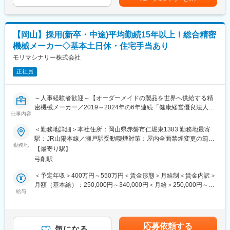
＜具体的には…＞
り、選考を通じて上下する可能性があります。月給(月額)は固定手
変更の範囲：会社の定める業務
・ガソリンスタンドや工場などを訪問し、設備の点検を実施
当を含めた表記です。
・マニュアルに基づいた給油機やタンクなどの状態チェック
・不具合発生時の修理および部品交換対応
【岡山】採用(新卒・中途)平均勤続15年以上！総合精密
・設備の老朽化に伴う更新・改善の提案
機械メーカー◇基本土日休・住宅手当あり
■訪問スタイル
自身でスケジュールを立て、社用車で各現場を訪問します。
モリマシナリー株式会社
顧客都合で土日出勤が発生する場合は、振替休日を取っていま
正社員
す。
■顧客との関係性
設備の耐用年数が長いため、20年～30年にわたる長期的なお付き
～人事経験者歓迎～【オーダーメイドの製品を世界へ供給する精
合いが中心です。
密機械メーカー／2019～2024年の6年連続「健康経営優良法人」
※経験を積んだ後は、新築施設の施工管理業務にも携わることが可
仕事内容
の認定／平均勤続年数15年以上／ノー残業デー／年休120日】
能です。
＜勤務地詳細＞本社住所：岡山県赤磐市仁堀東1383 勤務地最寄
（見積書の作成、お客様との打ち合わせ、外注先への発注・指揮
■採用背景：
駅：JR山陽本線／瀬戸駅受動喫煙対策：屋内全面禁煙変更の範
などを担当します）
今回は更なる事業成長に向けて人材の活性化を行うべく、採用・
勤務地
囲：会社の定める事業所
【最寄り駅】
教育部門および広報部門強化のための募集となります。ご経験を
▼基礎からの研修制度：
弓削駅
活かし、人事チームの中核を担っていただく存在としてご活躍を
業界未経験の方でも安心してスタートできるよう、充実した研修
期待しています。
＜予定年収＞400万円～550万円＜賃金形態＞月給制＜賃金内訳＞
体制を整えています。
月額（基本給）：250,000円～340,000円＜月給＞250,000円～
（1）入社後研修
■業務詳細：
給与
340,000円＜昇給有無＞有＜残業手当＞有＜給与補足＞予定年収
入社後は京都本社にて、製造研修や実地研修を半年～1年程度行
新卒採用および中途採用業務
はあくまでも目安の金額であり、選考を通じて上下する可能性が
い、業界知識や製品知識を基礎から習得していただきます。
・募集、選考、内定出し～承諾、入社手続きまで
あります。※昇給：年1回、賞与：年2回（過去実績4か月分支給）
※研修期間中の住居費・光熱費はすべて会社が負担します。
L人材紹介会社、ハローワーク、合同説明会の対応
賃金はあくまでも目安の金額であり、選考を通じて上下する可能
応募依頼する
L書類選考、会社説明、業務説明、選考面接対応、採用決定者フ
気になる