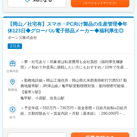
性があります。月給(月額)は固定手当を含めた表記です。
（2）配属後の教育体制
（エージェントサービス）
ォロー など
まずはマニュアル化された点検業務からスタートするため、いき
その他人事関連業務全般
なり難しい業務をお任せすることはありません。先輩社員に同行
・社員教育関連業務 など
しながら、段階的にスキルを身につけ、独り立ちを目指していた
だきます。
【岡山／社宅有】スマホ・PC向け製品の生産管理◆年
■入社後の流れ：
休123日◆グローバル電子部品メーカー◆福利厚生◎
基本的にはご本人様の得意業務からお任せしていきますが、先輩
▼企業魅力：
社員と一緒に徐々業務を覚えていただきます。
ボーンズ株式会社
ガソリンスタンドや工場などのエネルギー供給設備を手掛け、社
ゆくゆくは得意な業務や伸ばしたいスキル等に応じて、新たな人
会を支えるインフラ企業です。企画・設計から施工、保守まで一
正社員
事業務もお任せできればと考えております。
貫対応できる高い専門性と、100年以上の実績を背景に安定した
ニーズを誇ります。また、排出ガス対策や災害時にも対応可能な
■組織構成：
設備開発を通じ、社会課題の解決にも貢献しています。
～寮・社宅あり！対象者は転居費用も会社負担（福利厚生欄参
現在は20代女性1名、30代男性1名、50代男性の3名となっており
照）／初めて外資系に挑戦したい方にもおすすめ／10年で生産数
ます。
仕事内容
3倍（タブレット・PC・USBに使われるブレーカーでトップクラ
スシェア）～
＜勤務地詳細＞岡山工場住所：岡山県久米郡美咲町打穴西537 勤
■同社について：
務地最寄駅：JR津山線／亀甲駅受動喫煙対策：屋内喫煙可能場所
《1》業界トップクラスの技術力を誇り、納入企業数は1,700社を
◎スマートフォンやPCなど身近な電子機器向け部品の生産管理と
勤務地
あり変更の範囲：会社の定める事業所
超え、数々の分野で「国内シェアNo.1」を達成しています。
【最寄り駅】
して、生産計画から資材調達・納期管理・出荷管理まで幅広く担
《2》徹底的な効率化により、品質を第一としながらも迅速且つ柔
亀甲駅、小原駅、佐良山駅
当！
軟な商品提供を実現しています。
◎生産量が10年で約3倍に拡大している成長工場で、将来的には
＜予定年収＞550万円～730万円＜賃金形態＞日給月給制※日給月
《3》トラブル対応に限らず定期的なメンテナンスや修理等、お客
リーダー・管理職へのキャリアアップも目指せます！
給、欠勤控除あり＜賃金内訳＞月額（基本給）：280,000円～
様のご要望や状況に合わせて最適なサポートを行っています。
◎米国Bournsグループの安定基盤のもと、年休123日・完全週休2
給与
370,000円/月20日間勤務想定＜想定月額＞280,000円～370,000円
日制で、長期的に安心して働ける環境！
＜昇給有無＞有＜残業手当＞有＜給与補足＞※上記年収は目安であ
■同社の魅力：
り、詳細はスキル・経験を考慮し決定いたします。※残業30H＋賞
当社は1948年の創業より積み重ねてきた信頼と技術力、世界水準
■業務概要
与年2回計5ヵ月にて試算した金額です。■昇給：年1回（4月）■賞
の確かな品質で、さまざまな分野において国内シェアトップクラ