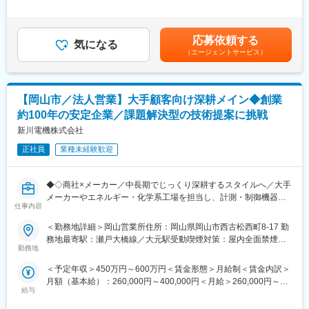
■業務詳細：
■同社の働きやすさ
はあくまでも目安の金額であり、選考を通じて上下する可能性が
・面談日程調整
～独立メーカーのため連休も取得しやすく福利厚生も充実～
あります。※昇給：年1回、賞与：年2回（過去実績4か月分支給）
・内定者フォロー
・産休後の復職率100％、有給取得日数15.3日と、安心して働け
賃金はあくまでも目安の金額であり、選考を通じて上下する可能
応募依頼する
・説明会、インターンシップ準備・運営サポート
気になる
る環境です。
性があります。月給(月額)は固定手当を含めた表記です。
（エージェントサービス）
・採用関連資料作成
・住宅資金貸付制度、住宅手当、家族手当等などの制度充実
・採用SNS・ホームページ運用
・GWや夏休みなどは9連休も可能とオンオフのある働き方
・学校とのリレーション構築
・充実した退職金制度：退職金制度については（1）退職一時金
・新卒採用施策の企画・運営 等
（会社退職金）（2）確定給付年金（DB）（3）確定拠出年金
【岡山市／法人営業】大手顧客向け深耕メイン◆創業
（DC）3つの制度をご用意しています
約100年の安定企業／課題解決型の技術提案に挑戦
■入社後の流れ：
入社後は先輩社員のフォローのもと、採用事務や日程調整業務か
新川電機株式会社
変更の範囲：会社の定める業務
らスタート。将来的には新卒採用の主担当として、学校訪問やイ
正社員
業種未経験歓迎
ンターンシップ企画
、採用広報企画など採用業務全般を担当していただくことを期待
しています。
◆◇商社×メーカー／中長期でじっくり深耕するスタイルへ／大手
メーカーやエネルギー・化学系工場を担当し、計測・制御機器の
■同社について：
仕事内容
提案営業をお任せ／残業15～20hで働きやすさも両立◎◆◇
《1》業界トップクラスの技術力を誇り、納入企業数は1,700社を
＜勤務地詳細＞岡山営業所住所：岡山県岡山市西古松西町8-17 勤
超え、数々の分野で「国内シェアNo.1」を達成しています。
■おすすめPOINT
務地最寄駅：瀬戸大橋線／大元駅受動喫煙対策：屋内全面禁煙変
《2》徹底的な効率化により、品質を第一としながらも迅速且つ柔
＼工場の「安全・安定稼働」を支える提案営業／
勤務地
更の範囲：会社の定める事業所
軟な商品提供を実現しています。
・創業約100年、計測・制御・監視分野で国内トップクラスの技
《3》トラブル対応に限らず定期的なメンテナンスや修理等、お客
＜予定年収＞450万円～600万円＜賃金形態＞月給制＜賃金内訳＞
術力を持つ老舗企業
様のご要望や状況に合わせて最適なサポートを行っています。
月額（基本給）：260,000円～400,000円＜月給＞260,000円～
・商社×メーカー機能を活かし、既製品提案からシステム構築、自
給与
400,000円＜昇給有無＞有＜残業手当＞有＜給与補足＞※上記金額
社センサまでワンストップで提案できるのが強み◎
■同社の魅力：
はあくまでも想定であり、ご経験／スキルを鑑みて最終決定致し