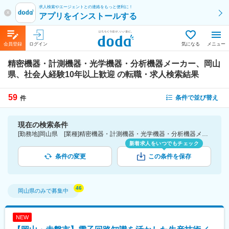
求人検索やエージェントとの連絡をもっと便利に！
x
アプリをインストールする
会員登録
ログイン
気になる
メニュー
精密機器・計測機器・光学機器・分析機器メーカー、岡山
県、社会人経験10年以上歓迎
の転職・求人検索結果
59
条件で並び替え
件
現在の検索条件
[勤務地]岡山県 [業種]精密機器・計測機器・光学機器・分析機器メーカー-メーカー（機械・電気）業界 [詳細条件](募集・採用情報)社会人経験10年以上歓迎
新着求人をいつでもチェック
条件の変更
この条件を保存
岡山県
のみで募集中
NEW