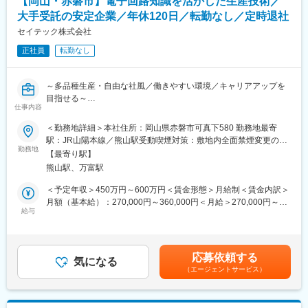
【岡山・赤磐市】電子回路知識を活かした生産技術／
大手受託の安定企業／年休120日／転勤なし／定時退社
セイテック株式会社
正社員
転勤なし
～多品種生産・自由な社風／働きやすい環境／キャリアアップを
目指せる～
仕事内容
■ 製造現場の経験が活きる：
＜勤務地詳細＞本社住所：岡山県赤磐市可真下580 勤務地最寄
自社工場内の生産設備について、日常的な操作から保全・改善ま
駅：JR山陽本線／熊山駅受動喫煙対策：敷地内全面禁煙変更の範
で幅広く関わっていただきます。
勤務地
囲：無
【最寄り駅】
「現場を知っているからこそ気づける視点」を大切にするポジシ
熊山駅、万富駅
ョンです。
＜予定年収＞450万円～600万円＜賃金形態＞月給制＜賃金内訳＞
【主な仕事内容】
月額（基本給）：270,000円～360,000円＜月給＞270,000円～
・生産設備の操作・定期点検、トラブル発生時の初期対応
給与
360,000円＜昇給有無＞有＜残業手当＞有＜給与補足＞賞与実績:
・電子回路図を見ながらの点検・修理・改善対応
年2回（前年度実績：約4.5ヶ月分）※最終的な条件は、経験・年
※すべてを最初から一人で任せることはありません
齢・能力を考慮のうえ決定します。賃金はあくまでも目安の金額
・現場の要望をもとにした設備の選定・性能確認
であり、選考を通じて上下する可能性があります。月給(月額)は固
応募依頼する
・生産効率向上を目的とした治具・検査装置の設計・製作
気になる
定手当を含めた表記です。
（エージェントサービス）
【この仕事のポイント】
「設備を“使う側”から“考える側”へ」ステップアップできる