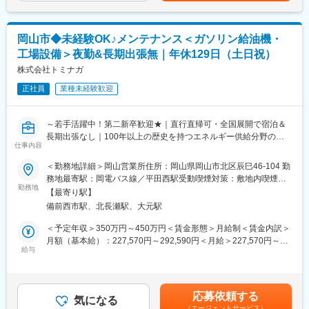
■入社サポート：
配属先の部署で研修を行います。電話対応、同行訪問、OJTを通
■組織構成：
して、社内の製品や仕事を理解していきます。半年～1年後を目安
・岡山第一工場は、主力製品のコネクタ、精密部品を主に製造し
に独り立ちし、お客様を担当していただく予定です。
岡山市◆未経験OK♪メンテナンス＜ガソリン給油機・
ており、同社の中で一番規模の大きい工場です。
工場設備＞夜勤&長期出張無｜年休129日（土日祝）
・課長1名、係長1名、スタッフ9名 ※社員のみの人員数
■当社について：
株式会社トミナガ
水をきれいにすることだけでなく、水族館など生き物が住みやす
■当社の魅力：
い環境づくりや、プールや銭湯など安心して水を利用できる施設
正社員
業種未経験歓迎
高い技術力によりノートPC、タブレット、スマホ、ゲーム機など
づくりを行っております。
その時代に必要とされる商品に搭載される電子機器の製造を行っ
てきました。国内大手電機メーカーをはじめ、海外メーカーとも
■当社の強み：
～若手活躍中！第二新卒歓迎★｜直行直帰可・全国展開で宿泊＆
多数取引があるグローバル企業です（海外売上比率は約70％）。
全国一のマーケットシェアを誇るろ過材をはじめ、ケミカルポン
長期出張なし｜100年以上の歴史を持つエネルギー供給分野の専
当社の強みは、金型設計、製造から金属プレス、プラスチック成
仕事内容
プ、水質制御システムなど水処理・水浄化の第一人者として認知
門企業～
形、組立等、多岐にわたる工程を一貫して実施している点であ
されてきました。学校のプール、水族館、浄水場など広く用いら
＜勤務地詳細＞岡山営業所住所：岡山県岡山市北区辰巳46-104 勤
り、難易度の高い精密電子部品の製造を可能としています。
れています。近年は、海外の浄水場建設プロジェクトにも参加し
▼“株式会社トミナガ”ってどんな会社？
務地最寄駅：岡電バス線／平田西駅受動喫煙対策：敷地内喫煙可
ております。
当社は、燃料インフラ設備を手掛ける専門メーカーです。
勤務地
能場所あり
■働く魅力
【最寄り駅】
ガソリンスタンドや工場向けの「燃料供給設備」を、設計・施
・リーダーや管理職を目指せる環境
備前西市駅、北長瀬駅、大元駅
変更の範囲：会社の定める業務
工・メンテナンスまで一貫対応し、危険物設備の安全を支える企
∟生産量も増えており、リーダーや管理職ポジションのニーズも
業です。
＜予定年収＞350万円～450万円＜賃金形態＞月給制＜賃金内訳＞
高まっている事から、キャリアップを目指す方歓迎です。
ガソリンスタンドだけでなく、工場・病院・学校など多様な施設
月額（基本給）：227,570円～292,590円＜月給＞227,570円～
（参考：モデル年収）担当課長600万円～、課長700万円～
の設備を手掛けています。
給与
292,590円＜昇給有無＞有＜残業手当＞有＜給与補足＞※給与詳細
・安心して働ける環境
は、ポジション・経験・能力・前職給与等を踏まえて個別決定■昇
∟大手グローバル企業が顧客ということもあり、社員の就業管理
▼仕事内容：
給：年1回■賞与：年2回※過去実績計3.38ヶ月■モデル年収（役職
は厳密に行っています。三六協定の順守や1分単位での残業代支給
危険物（ガソリン・インク・アルコールなど）を取り扱う設備や
により変動あり）30歳400万円※経験者（５年ほど就業）40歳600
など、安心して仕事に集中できる環境が整っています。
応募依頼する
施設の点検・メンテナンス業務を担当します。
気になる
万円※経験者（10年ほど就業）賃金はあくまでも目安の金額であ
（エージェントサービス）