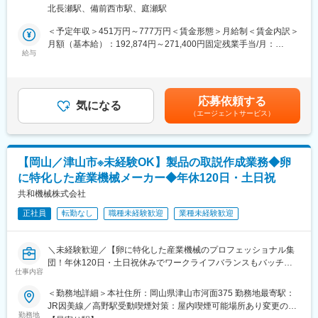
わり、欠陥がある場合には原因を調査し、対応します。
・開発プロジェクト毎のチーム：自部門4～6名／部門横断プロジ
北長瀬駅、備前西市駅、庭瀬駅
ェクトチーム30～40名
■各業務の説明：
＜予定年収＞451万円～777万円＜賃金形態＞月給制＜賃金内訳＞
◎メンテナンス
月額（基本給）：192,874円～271,400円固定残業手当/月：
上位組織である新業界事業部のミッションは、持続的な収益を伴
取引先を回り定期メンテナンスを実施。所要時間は1時間～1時間
給与
30,667円～42,881円（固定残業時間20時間0分/月）超過した時間
う売上成長を実現するため、フルファンクションで連結してスピ
半程度です。製品ごとに定められた確認項目に従って検査しま
外労働の残業手当は追加支給＜月給＞223,541円～314,281円（一
ーディーに成長領域へ事業創出すること。その中で、配属部門で
す。
律手当を含む）＜昇給有無＞有＜残業手当＞有＜給与補足＞■上記
ある新業界開発1部開発1課は、キープロダクトの一つである高容
◎修理
年収は基本給＋諸手当＋季節賞与＋インセンティブ賞与を含む・
量リレーの商品開発を実行している。
応募依頼する
顧客からコールセンターへ修理の依頼が入り、近隣の営業所に在
気になる
季節賞与（6月・12月）：基本給2ヶ月分（経営職は1.5ヶ月分）×
（エージェントサービス）
籍するサービスエンジニアにアサインします。1日少なくて2～3
年2回・インセンティブ賞与（2月）：配属部門・会社業績により
■この仕事の魅力：
件、多くて7～8件の修理を担当します。細かな修理はなく、不具
変動賃金はあくまでも目安の金額であり、選考を通じて上下する
・新しい商品を生み出して市場に投入することで社会貢献でき
合がある箇所全体を取り換えることが多いため、高度な技術は求
可能性があります。月給(月額)は固定手当を含めた表記です。
る。
められません。
・グローバルに活躍できる。(海外/国内含めた市場調査および生産
【岡山／津山市※未経験OK】製品の取説作成業務◆卵
◎見積り・施工内容のレポート
立ち上げ)
に特化した産業機械メーカー◆年休120日・土日祝
次の修理担当者が困らないよう、修理の内容を全てレポートして
・様々な部門で結成したチームでプロジェクトをやり遂げる達成
管理します。貸与されているタブレットにて実施できるため、帰
共和機械株式会社
感を感じられる。
社後の業務を減らすことができます。
正社員
転勤なし
職種未経験歓迎
業種未経験歓迎
■働き方：
■様々な業界を支える役割：
・残業：月平均20h程度
機器を導入している顧客の業界は、飲食チェーン店や食品加工セ
・リモート可否：出社が基本になりますが、家庭事情等に応じて
＼未経験歓迎／【卵に特化した産業機械のプロフェッショナル集
ンター、スーパーマーケット、郵便局など多種多様。それだけ多
一部リモート活用は可能です
団！年休120日・土日祝休みでワークライフバランスもバッチリ
くの分野で欠かせない製品となっているため、サービスエンジニ
仕事内容
◎】
アには大きな責任と同時に特別なやりがいがあります。
＜勤務地詳細＞本社住所：岡山県津山市河面375 勤務地最寄駅：
■業務内容：
JR因美線／高野駅受動喫煙対策：屋内喫煙可能場所あり変更の範
■入社後：
変更の範囲：会社の定める業務
当社開発製品の取扱説明書作成業務などを行っていただきます。
勤務地