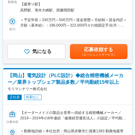
■業務内容：
勤務地
囲：無
開しています。ニッチながら世界で求められる技術を保有してお
【最寄り駅】
当社製造の鶏卵自動選別包装装置や割卵機などの機械修理、保守
り、専門性を高めながら長期的にキャリアを築いていくことが可
高野駅、美作大崎駅、西勝間田駅
等の業務に従事していただきます。
能です。
＜具体的には＞
＜予定年収＞330万円～500万円＜賃金形態＞月給制＜賃金内訳＞
・納入済み機器の定期点検およびメンテナンス
月額（基本給）：186,000円～322,000円その他固定手当/月：
変更の範囲：会社の定める業務
・不具合発生時の原因特定および修理対応
給与
32,000円～47,000円＜月給＞218,000円～369,000円＜昇給有無
・消耗部品の交換、調整作業
＞有＜残業手当＞有＜給与補足＞※給与詳細は、経験・年齢・能力
・顧客への操作説明およびアフターフォロー
を踏まえて決定します。■昇給あり ※前年度実績：1月あたり
・作業報告書の作成および社内連携
1.00％～3.00％■賞与年2回 ※前年度実績：計3か月分賃金はあく
応募依頼する
気になる
までも目安の金額であり、選考を通じて上下する可能性がありま
（エージェントサービス）
■働き方・業務スタイル
す。月給(月額)は固定手当を含めた表記です。
担当エリアは全国となり、顧客先への訪問を中心としたフィール
ド業務です。週1回程度の出張が発生し、1～2泊の宿泊を伴うケ
ースが多数です。
【岡山】電気設計（PLC設計）◆総合精密機械メーカ
宿泊費は会社から一定額が支給されるため、工夫次第で自由に活
ー／業界トップシェア製品多数／平均勤続15年以上
用いただけます。また、出張時には日当手当も支給されます。
モリマシナリー株式会社
■夜間・休日対応について
正社員
転勤なし
機械の稼働状況に応じて、月に1回程度夜間対応が発生する場合が
あります。
また、休日対応は2ヶ月に1回程度発生する場合がありますが、そ
【オーダーメイドの製品を世界へ供給する精密機械メーカー／
の際は振替休日の取得を推奨しており、希望に応じて手当として
2019～2024年の6年連続「健康経営優良法人」の認定／平均勤続
給与に反映することも可能です。
仕事内容
年数15年以上／ノー残業デー／年休120日】
＜勤務地詳細＞本社住所：岡山県赤磐市仁堀東1383 勤務地最寄
■本ポジションの魅力：
■業務内容：