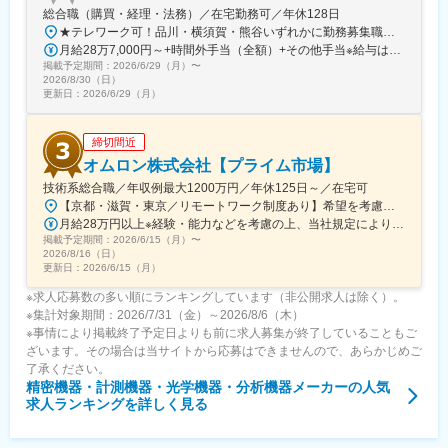
総合職（購買・経理・法務）／在宅勤務可／年休128日
★テレワーク可！品川・横須賀・熊谷いずれかに勤務募集職種に応じて、以下いずれかの勤務地となります。■本社／イノベーションセンター／ウェストサイト東京都品川区西大井1-5-20最寄駅：JR横須賀線・湘南新宿ライン「西大井」駅より徒歩約4分■横須賀製作所神奈川県横須賀市神明町1-15最寄駅：JR横須賀線「久里浜」駅より徒歩約10分／京急久里浜線「京急久里浜」駅より徒歩約8分■熊谷製作所埼玉県熊谷市御稜威ケ原201-9最寄駅：JR高崎線「籠原」駅／JR高崎線「熊谷」駅※受動喫煙対策あり
月給28万7,000円～+時間外手当（全額）+その他手当※給与は入社後の職務・役割の水準をベースとした職責を考慮の上、適宜決定
掲載予定期間：
2026/6/29（月）
〜
2026/8/30（日）
更新日：
2026/6/29（月）
締切間近
オムロン株式会社【プライム市場】
技術系総合職／年収例最大1200万円／年休125日～／在宅可
【京都・滋賀・東京／リモートワーク制度あり】希望を考慮の上、下記いずれかの拠点へ配属■京都事業所（本社）京都府京都市下京区塩小路通堀川東入 オムロン京都センタービル■綾部事業所京都府綾部市中山町鳴谷3-2■桂川事業所京都府向日市寺戸町九ノ坪53番地■京阪奈イノベーションセンタ京都府木津川市木津川台9-1 ＜けいはんな学研都市＞■草津事業所滋賀県草津市西草津2-2-1■東京事業所東京都港区港南2-3-13 品川フロントビル7F※勤務地変更の範囲：国内外の全拠点およびテレワークの就業場所※受動喫煙対策：屋内全面禁煙※当面転勤なし
月給28万円以上※経験・能力などを考慮の上、当社規定により決定します。
掲載予定期間：
2026/6/15（月）
〜
2026/8/16（日）
更新日：
2026/6/15（月）
※求人応募数の多い順にランキングしています（非公開求人は除く）。
※集計対象期間：2026/7/31（金）～2026/8/6（木）
※事情により掲載終了予定日よりも前に求人募集が終了していることもご
ざいます。その場合は当サイトから応募はできませんので、あらかじめご
了承ください。
精密機器・計測機器・光学機器・分析機器メーカー
の人気
求人ランキングを詳しく見る