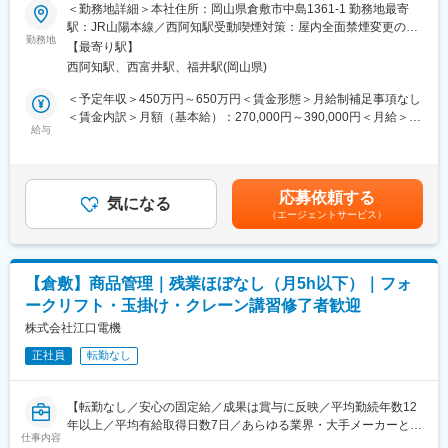
し、品質確保を行う重要なポジションです。
＜勤務地詳細＞本社住所：岡山県倉敷市中島1361-1 勤務地最寄
に、微妙に製品仕様が異なります。
駅：JR山陽本線／西阿知駅受動喫煙対策：屋内全面禁煙変更の範
ほぼ特注仕様で1製品1製品の仕様が異なりますので、常に面白さ
【業務内容】
勤務地
囲：無
があります。
【最寄り駅】
・制御盤の外観検査（キズ、汚れ、部品欠品の確認）
西阿知駅、西富井駅、福井駅(岡山県)
・配線チェック（回路図との照合、誤配線・緩みの確認）
■当社について：
・通電試験・動作確認（仕様通りの動作確認）
＜予定年収＞450万円～650万円＜賃金形態＞月給制補足事項なし
《1》業界トップクラスの技術力を誇り、納入企業数は1,700社を
・絶縁抵抗試験、耐圧試験
＜賃金内訳＞月額（基本給）：270,000円～390,000円＜月給＞
超え、数々の分野で「国内シェアNo.1」を達成しています。
・各種検査記録の作成（チェックシート入力）
給与
270,000円～390,000円＜昇給有無＞有＜残業手当＞有＜給与補足
《2》徹底的な効率化により、品質を第一としながらも迅速且つ柔
・不具合の原因特定および是正対応のフィードバック
＞※上記予定年収はこれまでのご経験・年齢・スキルなどを考慮の
軟な商品提供を実現しています。
・製造部門への品質改善提案
上で最終決定いたします。■昇給：年1回（4月）■賞与：年2回（7
《3》トラブル対応に限らず定期的なメンテナンスや修理等、お客
※経験に応じて、検査工程の改善や標準化にも関わっていただきま
月・12月）昨年度実績４.７ヶ月分賃金はあくまでも目安の金額で
様のご要望や状況に合わせて最適なサポートを行っています。
応募依頼する
す。
気になる
あり、選考を通じて上下する可能性があります。月給(月額)は固定
（エージェントサービス）
手当を含めた表記です。
■当社の魅力：
■業務の特徴：
当社は1948年の創業より積み重ねてきた信頼と技術力、世界水準
◇基本的には本社工場での就業がメインとなりますが、クライア
の確かな品質で、さまざまな分野において国内シェアトップクラ
ントの工場に伺い、試運転を担うこともあります。
スを達成しています。また、お客様のご要望と時代のニーズに迅
【倉敷】商品管理｜残業ほぼなし（月5h以下）｜フォ
速・柔軟に対応し、世界のメーカーのモノづくりを支える総合精
ークリフト・玉掛け・クレーン講習修了者歓迎
■研修制度：
密機械メーカーとして進化し続けています。
OJT・メンターはもちろん、メーカーなどの外部研修を積極的に
株式会社江口電機
実施しています。
変更の範囲：会社の定める業務
正社員
転勤なし
■組織構成：
現在のメンバーは計9名。40代のベテラン社員数名のほか、新卒
【転勤なし／安心の固定給／成果は賞与に反映／平均勤続年数12
入社者を含めた20代の若手メンバーが中心となり活躍していま
年以上／平均有給取得日数7日／あらゆる業界・大手メーカーと多
す。
仕事内容
数取引を行う専門商社です】