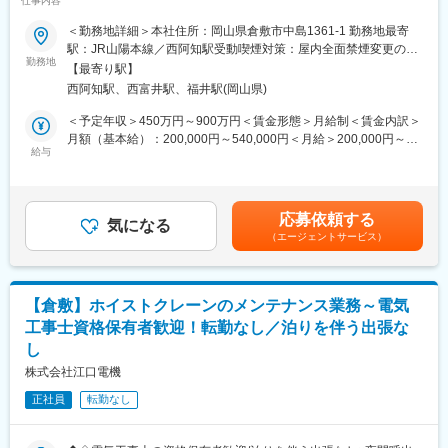
仕事内容
今まで岡山にて倉敷の水島地域をはじめ、多数の工場の生産ライ
■職務内容：
＜勤務地詳細＞本社住所：岡山県倉敷市中島1361-1 勤務地最寄
ンを支えてきており、縁の下の力持ちの役割を担ってきたと言え
総務部にてシステム管理、総務人事の業務などを行っていただき
駅：JR山陽本線／西阿知駅受動喫煙対策：屋内全面禁煙変更の範
ます。
ます。未経験の業務内容があっても問題ございません。複数人で
勤務地
囲：無
合言葉は「顧客第一主義」で、全てのお客様の理想を実現するこ
【最寄り駅】
業務分担し、一人に過度な負荷がないように調整しています。
とを理想としています。
西阿知駅、西富井駅、福井駅(岡山県)
当社は今後も日本のモノづくりを支えていくべく、これまで培っ
■業務詳細：
＜予定年収＞450万円～900万円＜賃金形態＞月給制＜賃金内訳＞
てきたノウハウを生かし、最適なFAシステムを提供して参りま
本人のご経験や能力に合わせて、以下の業務から分担し一部をお
月額（基本給）：200,000円～540,000円＜月給＞200,000円～
す。
任せしま
給与
540,000円＜昇給有無＞有＜残業手当＞有＜給与補足＞年収はこ
す。
れまでのご経験・年齢・スキルなどを考慮の上で最終決定いたし
変更の範囲：会社の定める業務
◇システム（ITインフラ運用保守、システム導入・サポート、ヘ
ます。■昇給：年1回（4月）■賞与：年2回（7月・12月）※昨年度
ルプデスク、セキュリティ対策）等
実績：4.1ヶ月分賃金はあくまでも目安の金額であり、選考を通じ
応募依頼する
◇総務（行事運営、契約・助成金管理、給与・労務）
気になる
て上下する可能性があります。月給(月額)は固定手当を含めた表記
（エージェントサービス）
◇人事（採用、入退社、勤怠、評価、研修）
です。
■組織構成：
配属先は8名（60代1名、40代4名、30代1名、20代2名）で構成さ
【倉敷】ホイストクレーンのメンテナンス業務～電気
れています。
工事士資格保有者歓迎！転勤なし／泊りを伴う出張な
し
■研修制度：
OJT、メンター制度に加え、メーカーなどの外部研修を積極的に
株式会社江口電機
実施し、スキルアップを支援します。
正社員
転勤なし
■働き方：
残業月10時間程度、有休取得日数9.7日/年とライフワークバラン