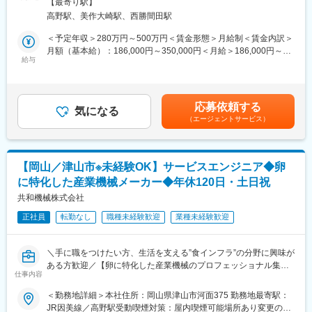
囲：無
本社（東京都大田区）にて3ヶ月間の集合研修を実施します。各製
【最寄り駅】
＜具体的には＞
品の特長や強み、構造などを学ぶ製品研修や、実際に製品に触れ
高野駅、美作大崎駅、西勝間田駅
・取扱説明書やマニュアルの作成・修正
て理解するメンテナンス研修を受講。他にも教育制度欄に記載の
・設計資料の作成補助（データ入力、編集など）
＜予定年収＞280万円～500万円＜賃金形態＞月給制＜賃金内訳＞
ある通り、豊富な研修制度があるため、常に成長できる環境で
・社内関係部署との連携・調整業務
月額（基本給）：186,000円～350,000円＜月給＞186,000円～
す。
・書類作成やその他事務業務全般
給与
350,000円＜昇給有無＞有＜残業手当＞有＜給与補足＞※給与詳細
は、経験・年齢・能力を踏まえて決定します。■昇給あり ※前年
■当社の特徴・魅力：
■当社について：
度実績：1月あたり1.00％～3.00％■賞与年2回 ※前年度実績：計
・1925年創業の老舗メーカーで世界150カ国以上に製品展開。創
《1》食インフラを支える安定事業
3か月分賃金はあくまでも目安の金額であり、選考を通じて上下す
業より常に新しいものの開発。今では当たり前になった「セミセ
応募依頼する
当社は、鶏卵の選別・洗浄・包装・加工といった工程を自動化す
気になる
る可能性があります。月給(月額)は固定手当を含めた表記です。
ルフレジ」を日本で先駆けて発明。
（エージェントサービス）
る機械メーカーとして、食を支えるインフラ分野に特化していま
・離職率2.7%、勤続年数19年。年齢や社歴、新卒・キャリア入社
す。
関係なくキャリアアップが叶う（直近入社5年以内の役職者率は約
卵は日常生活に欠かせない食品であり、その生産・流通を支える
20%）
当社の事業は景気の影響を受けにくく、安定した需要が見込まれ
・身近な製品に使用される技術／人口減による需要増加中
【岡山／津山市※未経験OK】サービスエンジニア◆卵
る点が大きな特徴です。
スーパーで使うセルフレジ／飲食店で非接触オーダー可能なタッ
に特化した産業機械メーカー◆年休120日・土日祝
チパネル式券売機／食品加工センターで食品を真空パックする機
《2》一貫体制による“課題解決型のものづくり”
共和機械株式会社
械／物流センターで検品・梱包作業をするシステムなど。
開発・設計・製造・販売までを自社で一貫して手掛けており、お
正社員
転勤なし
職種未経験歓迎
業種未経験歓迎
客様のニーズを製品にダイレクトに反映できる体制を整えていま
変更の範囲：会社の定める業務
す。
単なる機械メーカーにとどまらず、現場の課題に踏み込んだ提
＼手に職をつけたい方、生活を支える”食インフラ”の分野に興味が
案・改善を行うことで、ものづくりの手応えや社会への貢献実感
ある方歓迎／【卵に特化した産業機械のプロフェッショナル集
を得られる環境です。
仕事内容
団！年休120日・土日祝休みでワークライフバランスもバッチリ
◎】
＜勤務地詳細＞本社住所：岡山県津山市河面375 勤務地最寄駅：
《3》グローバルに広がる市場と技術力
JR因美線／高野駅受動喫煙対策：屋内喫煙可能場所あり変更の範
国内に限らず海外にも取引先を持ち、グローバル市場へ事業を展