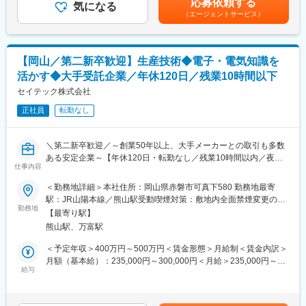
応募依頼する
岡山第一工場で生産される、ノートPCやタブレット／スマートフ
気になる
与：年2回（7月、12月）（計5カ月にて試算）賃金はあくまでも
スを達成しています。また、お客様のご要望と時代のニーズに迅
（エージェントサービス）
ォン、ゲーム機など、身近な商品に搭載される製品の生産管理ポ
目安の金額であり、選考を通じて上下する可能性があります。月
速・柔軟に対応し、世界のメーカーのモノづくりを支える総合精
ジションです。
給(月額)は固定手当を含めた表記です。
密機械メーカーとして進化し続けています。
■業務詳細：
変更の範囲：会社の定める業務
【岡山／第二新卒歓迎】生産技術◆電子・電気知識を
・生産計画の立案
活かす◆大手受託企業／年休120日／残業10時間以下
・材料、資材手配
・出荷計画の立案
セイテック株式会社
・客先との納期調整含む窓口業務
正社員
転勤なし
・PCへの入力作業（Excel）
・SAP入力作業（弊社管理システム）
＼第二新卒歓迎／～創業50年以上、大手メーカーとの取引も多数
■組織構成：
ある安定企業～【年休120日・転勤なし／残業10時間以内／夜勤
・岡山第一工場は、主力製品のコネクタ、精密部品を主に製造し
仕事内容
や休日出勤、出張なし】
ており、同社の中で一番規模の大きい工場です。
＜勤務地詳細＞本社住所：岡山県赤磐市可真下580 勤務地最寄
・課長1名、スペシャリスト1名、係長1名、スタッフ8名
＼＼こんな方におススメ／／
駅：JR山陽本線／熊山駅受動喫煙対策：敷地内全面禁煙変更の範
・モノづくりが好きで、趣味などで自主的な製作経験をお持ちの
勤務地
囲：無
【最寄り駅】
方
■働く魅力
熊山駅、万富駅
・工業高校や高等専門学校、大学の電気・電子系学科を卒業され
・リーダーや管理職を目指せる環境
た方
＜予定年収＞400万円～500万円＜賃金形態＞月給制＜賃金内訳＞
∟生産量も増えており、リーダーや管理職ポジションのニーズも
月額（基本給）：235,000円～300,000円＜月給＞235,000円～
高まっている事から、キャリアップを目指す方歓迎です。
■仕事内容：
給与
300,000円＜昇給有無＞有＜残業手当＞有＜給与補足＞賞与実績:
・安心して働ける環境
自社工場にて、製品をつくる機械や設備の保守・管理をメインに
年2回（前年度実績：約4.5ヶ月分）※最終的な条件は、経験・年
∟大手グローバル企業が顧客ということもあり、社員の就業管理
お任せします。まずは現場の「困った」を解決する業務からスタ
齢・能力を考慮のうえ決定します。賃金はあくまでも目安の金額
は厳密に行っています。三六協定の順守や1分単位での残業代支給
ートし、ゆくゆくはより生産効率向上に向けた設備改善や新規治