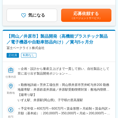
能力、前年収等を考慮して年収を提示します。■昇給：年1回（4
＜具体業務＞
■評価制度：
月）■賞与：年2回（7月、12月）※前年度実績5か月賃金はあくま
・顧客との仕様検討、技術提案、見積作成
・メーカー勉強会／社内研修・OJTが充実し、入社時点で高度な
でも目安の金額であり、選考を通じて上下する可能性がありま
応募依頼する
・フロントローディングによる開発全体設計（課題の事前潰し込
技術知識は不要
気になる
す。月給(月額)は固定手当を含めた表記です。
（エージェントサービス）
み）
・売上だけでなく「何を考え、どう行動したか」というコンピテ
・材料選定、金型仕様検討（社内製造部門と連携）
ンシーも評価し、新しい情報を取りに行く姿勢をしっかり評価し
・試作～量産移行における評価（成形条件・塗装・印刷など）
ます。
・顧客承認取得に向けた折衝、技術資料作成
【岡山／井原市】製品開発（高機能プラスチック製品
・新技術開発（市場調査、企画立案、試作検証）
■働き方・組織：
／電子機器や自動車部品向け）／賞与5ヶ月分
・メンバーの進捗管理、技術指導
営業3名（30代・40代・60代）と少数精鋭で、相談しやすい雰囲
冨士ベークライト株式会社
気。出張は月1回程度で、原則対面営業ですが、その分お客様との
【この仕事の特徴・価値】
信頼関係を深めやすいのが特徴です。安定した顧客基盤のもと、
正社員
転勤なし
・材料～金型～成形～加飾まで一貫した開発に関われるため、製
腰を据えて技術営業として成長したい方にフィットするポジショ
品全体の技術理解が深まります
ンです！
・顧客との仕様検討段階から関わるため、自らの技術で製品を形
～企画・設計から量産立上げまで一貫して担い、自社製品として
にする実感を得られます
変更の範囲：会社の定める業務
世に送り出す製品開発ポジション～
・車載・半導体など複数分野の製品に携わるため、特定領域に依
仕事内容
【自動車・半導体・医療分野で採用される高機能製品に携わる／
存しないキャリア形成が可能です
賞与実績5ヶ月・転勤無／“設計だけで終わらない”開発に挑戦した
＜勤務地詳細＞芳井工場住所：岡山県井原市芳井町与井200 勤務
い方へ】
地最寄駅：井原鉄道井原線／井原駅受動喫煙対策：敷地内喫煙可
■当社の魅力：
勤務地
能場所あり変更の範囲：会社の定める事業所
当社は、ブレーカーやスマートメーター、自動車関連部品（カー
【最寄り駅】
■仕事内容：
ナビ・カーオーディオ・カーエアコン）に加え、半導体関連容器
いずえ駅、井原駅(岡山県)、子守唄の里高屋駅
電気機器や自動車、医療機器等で使われる高機能プラスチック製
や精密樹脂部品など、高い品質と精度が求められる製品領域を中
品の開発業務を担当いただきます。
＜予定年収＞400万円～600万円＜賃金形態＞月給制＜賃金内訳＞
心に事業を展開しています。
月額（基本給）：200,000円～350,000円＜月給＞200,000円～
最大の特徴は、材料検討・金型設計製作・成形・加飾加工・組立
＜具体業務＞
給与