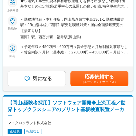
◆◇電気工事士の資格保有者歓迎/泊りを伴う出張なし×夜間呼出
スも充実しています◎
基本なしの安定就業/若手中心の風通しの良い組織/福利厚生充実/
仕事内容
創業70年超えの安定企業◆◇
■中期経営目標：
2030年までに売上高100億円を目指す中期経営目標を掲げ、2025
＜勤務地詳細＞本社住所：岡山県倉敷市中島1361-1 勤務地最寄
■おすすめPOINT
年度以降で年平均成長率15.9％を設定しています。
駅：JR山陽本線／西阿知駅受動喫煙対策：屋内全面禁煙変更の範
・年休120日、泊りを伴う出張なし、転勤なし 経験を活かしな
勤務地
囲：無
【最寄り駅】
がら無理のない働き方へシフト可能◎
■当社の特徴：
西阿知駅、西富井駅、福井駅(岡山県)
・売上事業好調による増員採用です◎創業70年越えの安定企業で
2026年に創業70年を迎える、ものづくりの現場を「もっと効率よ
す◎
く、もっと快適にする」 FA化のパイオニア企業です。日本のモノ
＜予定年収＞450万円～600万円＜賃金形態＞月給制補足事項なし
・家賃補助、退職金共済制度など長期的に安心して働ける福利厚
づくりの現場は、労働人口減少問題をはじめとし、多くの課題を
＜賃金内訳＞月額（基本給）：270,000円～450,000円＜月給＞
生面も魅力です◎
給与
抱えています。電気機械商社としての知見のみならず、制御盤の
270,000円～450,000円＜昇給有無＞有＜残業手当＞有＜給与補足
設計・製造技術、ホイストクレーン のアフターメンテナンス、空
＞※上記予定年収はこれまでのご経験・年齢・スキルなどを考慮の
■職務内容
調による暑熱対策等の幅広い知見を活かし、日本のモノづくりが
上で最終決定いたします。■昇給：年1回（4月）■賞与：年2回（7
工場へ訪問し、ホイストクレーンおよび他社製クレーンのアフタ
世界を牽引し続けられるようサポートし続けます。また、事業活
月・12月）※2025年実績4.7ヵ月＜モデル年収＞30代係長：500～
応募依頼する
ーサービス業務をお任せします。
気になる
動を行う上で必要な工場や設備への投資を行います。中でも、企
550万円30代課長代理：550～650万円40代課長：700～750万円
（エージェントサービス）
業成長における主役である従業員に対しては投資を惜しまず行
賃金はあくまでも目安の金額であり、選考を通じて上下する可能
■業務詳細
い”人材”から”人財”へと育成することで、新たな企業価値を創り出
性があります。月給(月額)は固定手当を含めた表記です。
・ホイストクレーン、大型クレーン及びその付帯電気設備の保
します。
守・定期点検
【岡山/経験者採用】ソフトウェア開発◆上流工程／世
・不具合対応、各種報告書の作成
変更の範囲：会社の定める業務
界トップクラスシェアのプリント基板検査装置メーカ
・改良提案、修繕計画の立案・実施、等
ー
※10m程度の高所における作業がございます。
マイクロクラフト株式会社
■組織構成：現在のメンバーは計7名。
正社員
転勤なし
20代から30代の若手メンバーが中心となり活躍しています。