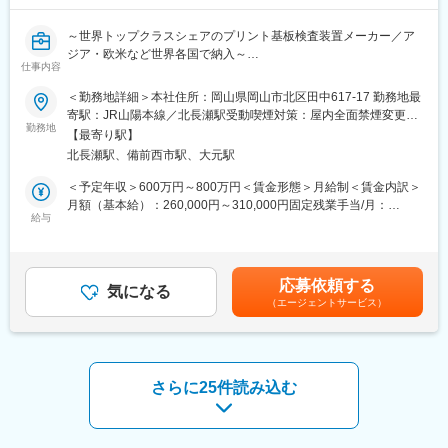
■働き方
～世界トップクラスシェアのプリント基板検査装置メーカー／ア
・出張頻度・期間：泊まりなし、日帰りで行ける範囲です。
ジア・欧米など世界各国で納入～
・訪問件数/日： 基本1日1件～2件訪問、最大で3件程度
仕事内容
・緊急呼出： 基本なし
■募集背景：
・対応人数：1現場に付き２、３名で作業します
＜勤務地詳細＞本社住所：岡山県岡山市北区田中617-17 勤務地最
当社には世界トップクラスのシェアを誇る自社製品があります。
寄駅：JR山陽本線／北長瀬駅受動喫煙対策：屋内全面禁煙変更の
独自開発のプリント基板検査装置「EMMA」シリーズは世界各国
勤務地
■当社の特徴：
範囲：会社の定める事業所
【最寄り駅】
の企業からも受注をいただいており、業界内での知名度も抜群で
FA化の発展によるトータルシステムの提案や制御機器の販売を行
北長瀬駅、備前西市駅、大元駅
す。近年ではインクジェット印刷装置「CraftPix」も受注が拡大し
っている同社。工場の制御システムを支えるプロ集団として、制
ています。
御盤・装置の自社設計も手掛けています。
＜予定年収＞600万円～800万円＜賃金形態＞月給制＜賃金内訳＞
そこで今回、自社製品を支えてくださる【ソフトウェアエンジニ
今まで岡山にて倉敷の水島地域をはじめ、多数の工場の生産ライ
月額（基本給）：260,000円～310,000円固定残業手当/月：
ア】を募集します。自身をレベルアップさせて活躍できるフィー
給与
ンを支えてきており、縁の下の力持ちの役割を担ってきたと言え
40,000円～90,000円（固定残業時間40時間0分/月）超過した時間
ルドを用意しています。
ます。合言葉は「顧客第一主義」で、全てのお客様の理想を実現
外労働の残業手当は追加支給＜月給＞300,000円～400,000円（一
することを理想としています。
律手当を含む）＜昇給有無＞有＜残業手当＞有＜給与補足＞※経
■業務内容：
当社は今後も日本のモノづくりを支えていくべく、これまで培っ
験・能力等を考慮の上、当社規定により決定。■昇給：年1回■賞
応募依頼する
「プリント基板検査装置」や「プリント基板用インクジェット装
気になる
てきたノウハウを生かし、最適なFAシステムを提供して参りま
与：年2回■決算賞与あり賃金はあくまでも目安の金額であり、選
（エージェントサービス）
置」等のコントロール用ソフトウェア開発をお任せします。
す。
考を通じて上下する可能性があります。月給(月額)は固定手当を含
めた表記です。
■業務詳細：
変更の範囲：会社の定める業務
「顧客が使いやすい商品であること」を意識しながら、自社製品
におけるWindowsアプリケーションウェアを作成します。顧客か
さらに25件読み込む
ら得た情報を開発に落とし込んだり、週に1度の会議で進捗を確認
します。