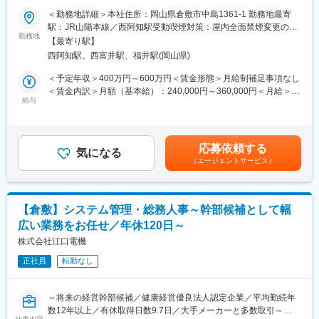
＜勤務地詳細＞本社住所：岡山県倉敷市中島1361-1 勤務地最寄
■当社の特徴：
■業務内容：
駅：JR山陽本線／西阿知駅受動喫煙対策：屋内全面禁煙変更の範
FA化の発展によるトータルシステムの提案や制御機器の販売を行
・フォークリフトを使用した入出庫作業、荷役作業および在庫配
勤務地
囲：無
っている同社。工場の制御システムを支えるプロ集団として、制
【最寄り駅】
置の最適化
御盤・装置の自社設計も手掛けています。今まで岡山にて倉敷の
西阿知駅、西富井駅、福井駅(岡山県)
・玉掛け作業による重量物の安全な荷役、クレーンとの連携によ
水島地域をはじめ、多数の工場の生産ラインを支えてきており、
る効率的な搬送
＜予定年収＞400万円～600万円＜賃金形態＞月給制補足事項なし
縁の下の力持ちの役割を担ってきたと言えます。合言葉は「顧客
・床上操作式クレーンを用いた大型資材・製品の移動および積み
＜賃金内訳＞月額（基本給）：240,000円～360,000円＜月給＞
第一主義」で、全てのお客様の理想を実現することを理想として
下ろし作業
給与
240,000円～360,000円＜昇給有無＞有＜残業手当＞有＜給与補足
います。当社は今後も日本のモノづくりを支えていくべく、これ
・入荷商品の検品、数量確認および品質チェックの実施
＞上記予定年収はこれまでのご経験・年齢・スキルなどを考慮の
まで培ってきたノウハウを生かし、最適なFAシステムを提供して
・在庫管理システムへのデータ入力、棚卸業務の実施
上で最終決定いたします。■昇給：年1回（4月）■賞与：年2回（7
参ります。
・保管エリアの整理整頓および安全管理（5S活動の推進）
月・12月）※4.1か月分支給(2026年実績、変動制）【モデル年収
応募依頼する
・作業手順の標準化および作業効率・安全性向上のための改善提
気になる
／基本給】40代管理職：428,740円（他手当は別途支給）賃金は
変更の範囲：会社の定める業務
（エージェントサービス）
案
あくまでも目安の金額であり、選考を通じて上下する可能性があ
・関連部門（購買・製造・営業）との調整業務による円滑な物流
ります。月給(月額)は固定手当を含めた表記です。
対応
・商品調達～管理
【倉敷】システム管理・総務人事～幹部候補として幅
・社内システムへのデータ入力
広い業務をお任せ／年休120日～
・Excelを使用した入力・管理業務
・社内外とのメール対応
株式会社江口電機
※PCの基本操作（入力・メール）ができればOK
正社員
転勤なし
■当社の特徴：
FA化の発展によるトータルシステムの提案や制御機器の販売を行
～将来の経営幹部候補／健康経営優良法人認定企業／平均勤続年
っている同社。工場の制御システムを支えるプロ集団として、制
数12年以上／有休取得日数9.7日／大手メーカーと多数取引～
御盤・装置の自社設計も手掛けています。