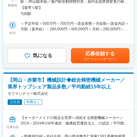
駅：JR山陽本線／瀬戸駅受動喫煙対策：屋内全面禁煙変更の範
《1》生活を支える“食インフラ”分野で安定したキャリアが築ける
当社が生産する生産設備のPLC設計を担当頂きます。
勤務地
囲：無
鶏卵の選別・包装・加工といった工程は日常生活に欠かせない領
【最寄り駅】
主に装置の制御設計（ハード・ソフト）→制御盤製作→機内電装
域であり、景気に左右されにくく、長期的な需要が見込まれる分
弓削駅
工事→試運転調整→現地据付けなどの一連の電機業務に従事しま
野です。その中で当社の製品は高いシェアと独自技術を持ってお
す。
＜予定年収＞500万円～700万円＜賃金形態＞月給制＜賃金内訳＞
り、社会を支える実感を持ちながら働くことができます。
設計メンバーとしての実務面をお任せしたり、若手メンバーの技
月額（基本給）：280,000円～400,000円＜月給＞280,000円～
《2》機械・電気の両軸で手に職をつける環境
術育成など、これまでのご経験に応じて、最適なポジションを担
給与
400,000円＜昇給有無＞有＜残業手当＞有＜給与補足＞予定年収
単なる修理や保守にとどまらず、顧客先で機械の安定稼働を支え
って頂きます。
はあくまでも目安の金額であり、選考を通じて上下する可能性が
る重要な役割を担います。現場に慣れてくると、「なぜトラブル
また電気設計が中心ですが、新規案件の際は機械設計担当と仕様
あります。■昇給：年1回■賞与：年2回（過去実績4か月分支給）
が起きたのか」を考えたり、「もっと使いやすくするにはどうす
や要求を確認し合って作業を分担したり、制御や電装関連の技術
賃金はあくまでも目安の金額であり、選考を通じて上下する可能
ればいいか」といった改善にも関われるようになり、「手に職」
応募依頼する
的な打合せが必要な場合には顧客との打ち合わせにも同席し、仕
気になる
性があります。月給(月額)は固定手当を含めた表記です。
をつけたい方にとって非常に魅力的な環境です。
（エージェントサービス）
様決定にも携わります。
■当社について：
■組織構成：
当社は、鶏卵の選別・洗浄・包装・加工といった工程を自動化す
電機部は30名程在籍しており、その中で電気設計職は5名程とな
る機械メーカーとして、食を支えるインフラ分野に特化していま
【岡山・赤磐市】機械設計◆総合精密機械メーカー／
っています。
す。
業界トップシェア製品多数／平均勤続15年以上
卵は日常生活に欠かせない食品であり、その生産・流通を支える
■やりがい：
モリマシナリー株式会社
当社の事業は景気の影響を受けにくく、安定した需要が見込まれ
主に鉄鋼・金属メーカーを対象とした成形機製品と、主に工作機
る点が大きな特徴です。
正社員
転勤なし
械メーカーを対象としたATC製品共に、顧客の生産・作業計画毎
に、微妙に制御タイミングが異なります。
変更の範囲：会社の定める業務
ほぼ特注仕様で1製品1製品の制御仕様が異なりますので、常に面
【オーダーメイドの製品を世界へ供給する精密機械メーカー／
白さがあります。
2019～2024年の6年連続「健康経営優良法人」の認定／平均勤続
仕事内容
年数15年以上／ノー残業デー／年休120日】
■当社について：
＜勤務地詳細＞本社住所：岡山県赤磐市仁堀東1383 勤務地最寄