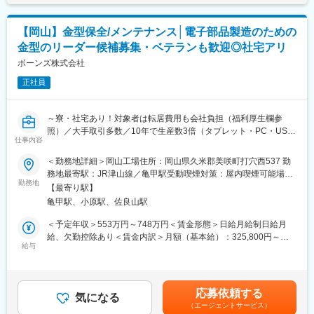
通報できる装置の設計開発・製造販売）、設備機器（基板の自動
安の金額であり、選考を通じて上下する可能性があります。月給
す。
はんだ付け装置の設計開発・製造販売）、EMS（生産設備から完
(月額)は固定手当を含めた表記です。
成品までご提供）、シルクフラワー（シルク・ドライ・プリザー
【岡山】金型保全/メンテナンス│電子部品製造のための
＜担当エリア＞
ブドフラワー等の卸販売）など4事業を展開しています。
金型のリーダー候補募集・ベテランも歓迎◎社宅アリ
基本的には近隣の都道府県になりますが、ご紹介を受けて県を跨
・当社は「本気と本音でよい会社」を経営理念として掲げてお
いで担当を持つ場合もございます。
ボーンズ株式会社
り、顧客から可愛がられる企業・社員にとって生きがいのある企
業・地域に認められる企業を、社員全員一丸となって目指してお
正社員
＜商談方法＞
ります。
リモート打ち合わせもありますが、基本的には、お取引先に足を
運ぶのが当社の基本スタイルになります。遠方へは車での移動に
変更の範囲：会社の定める業務
～寮・社宅あり！対象者は転居費用も会社負担（福利厚生欄参
なり、場合によっては直行直帰の日もあります。（1日平均3～4
照）／大手取引多数／10年で生産数3倍（タブレット・PC・USB
社）
仕事内容
に使われるブレーカーでトップクラスシェア）～
ノートPCやタブレット／スマートフォン、ゲーム機など、身近な
＜勤務地詳細＞岡山工場住所：岡山県久米郡美咲町打穴西537 勤
＜現場立ち合い＞
商品に搭載される電子機器の製造販売を行う当社にて生産される
務地最寄駅：JR津山線／亀甲駅受動喫煙対策：屋内喫煙可能場所
基本的には工事部や技術部門が対応しますが、工事が必要なろ過
製品（精密部品、コネクター）の製造するための「金型」のメン
勤務地
あり変更の範囲：会社の定める事業所
材の入れ替えや装置を受注した際、現場で立会いを行うこともあ
【最寄り駅】
テナンスを行って頂きます。
ります。
亀甲駅、小原駅、佐良山駅
スタッフ～担当課長のポジションで、今までの金型に関わる業務
※技術部門が技術的なフォローをするので、提案活動に専念できる
経験を活かしていただくことを期待します。
＜予定年収＞553万円～748万円＜賃金形態＞日給月給制日給月
環境が整っています。
給、欠勤控除あり＜賃金内訳＞月額（基本給）：325,800円～
■業務詳細：
給与
440,000円/月20日間勤務想定＜想定月額＞325,800円～440,000円
■お取引先：
・成形金型のメンテナンス業務。金型を分解し溶剤とブラシを
＜昇給有無＞有＜残業手当＞有＜給与補足＞■昇給：年1回（4
専門商社や水処理プラントメーカー、地元の設備会社など。上下
使用してガス除去を行い再度元の状態に組み立てる
月）■賞与：年2回（7月、12月）（計5ヶ月にて試算）※担当課長
水道設備など公共分野の案件に関しては、官公庁・自治体がお客
・成形品不具合箇所の修正 （溶接再形状復帰、部品交換など）
での採用となった場合は給与形態が変更となる場合があります賃
様になります。
応募依頼する
・成形品不具合内容の対策案立案
気になる
金はあくまでも目安の金額であり、選考を通じて上下する可能性
（エージェントサービス）
・PCを使用して各種資料作成
があります。月給(月額)は固定手当を含めた表記です。