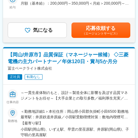
・製造部門と連携した改善策の立案・実行・効果検証
月額（基本給）：200,000円～350,000円＜月給＞200,000円～
までを自社で一貫して担う生産体制です。この体制により、製品
・新製品立ち上げ時の品質基準策定・品質計画の設計
給与
350,000円＜昇給有無＞有＜残業手当＞有＜給与補足＞※スキル、
の一部分ではなく、企画・設計から量産・納品に至るまでの全体
・工程内不良の低減に向けたデータ分析・品質改善活動
能力、前年収等を考慮して年収を提示します。■昇給：年1回（4
最適を追求したものづくりを実現しています。
・品質記録・標準書の整備（再発防止の仕組み化）
月）■賞与：年2回（7月、12月）※前年度実績5か月分賃金はあく
また、三菱電機をはじめとする大手メーカーとの取引実績があ
・必要に応じた顧客対応（報告書作成・折衝）
までも目安の金額であり、選考を通じて上下する可能性がありま
り、高い要求水準の中で技術力・対応力を磨ける環境が整ってい
応募依頼する
気になる
す。月給(月額)は固定手当を含めた表記です。
ます。
（エージェントサービス）
■本ポジションの魅力：
さらに、中国・タイにも生産拠点を展開しており、国内業務にと
・材料開発～成形～加工までの一貫生産体制のため、表面的な対
どまらず、グローバルでのモノづくりやビジネス展開に関わる機
処ではなく“根本原因に踏み込める品質保証”ができる
会もあります。
・三菱電機など大手顧客の品質基準に対応するため、市場価値の
安定した事業基盤のもとで、特定業務に限定されない経験を積み
【岡山/井原市】品質保証（マネージャー候補） ◇三菱
高い品質スキル（分析力・再発防止設計）が身につく
ながら、長期的に通用するスキルとキャリアを築ける点が当社の
電機の主力パートナー／年休120日・賞与5か月分
・半導体・自動車領域等、成長市場で通用する品質経験を積める
特徴です。
冨士ベークライト株式会社
■働き方：
変更の範囲：会社の定める業務
正社員
転勤なし
月平均残業時間は20時間程度、土日休み、福利厚生も充実してお
り、基本的に転勤も無く、腰を据えて落ち着いて働きたい方には
ぴったりです。
～一貫生産体制のもと、設計～製造全体に影響を及ぼす品質マネ
ジメントをお任せ～【大手企業との取引多数／福利厚生充実／安
■当社の魅力：
仕事内容
定企業で長期的に就業したい方オススメの求人です】
当社は、ブレーカーやスマートメーター、自動車関連部品（カー
＜勤務地詳細1＞本社住所：岡山県小田郡矢掛町小田6500 勤務地
ナビ・カーオーディオ・カーエアコン）に加え、半導体関連容器
■仕事内容：
最寄駅：井原鉄道井原線／小田駅受動喫煙対策：敷地内喫煙可能
や精密樹脂部品など、高い品質と精度が求められる製品領域を中
品質保証部門の管理職候補として、品質戦略の設計～組織マネジ
勤務地
場所あり＜勤務地詳細2＞芳井工場住所：岡山県井原市芳井町与井
心に事業を展開しています。
【最寄り駅】
メントまで担っていただきます。
200 勤務地最寄駅：井原鉄道井原線／井原駅受動喫煙対策：敷地
最大の特徴は、材料検討・金型設計製作・成形・加飾加工・組立
小田駅(岡山県)、いずえ駅、早雲の里荏原駅、井原駅(岡山県)、子
内喫煙可能場所あり変更の範囲：会社の定める事業所
までを自社で一貫して担う生産体制です。この体制により、製品
守唄の里高屋駅
＜具体業務＞