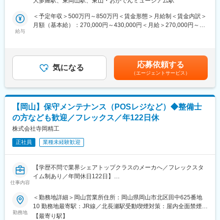
大多羅駅、東岡山駅、東山・おかでんミュージアム駅
よる高容量リレーを積極的に市場投入しており、今後の更なる商
までを自社で一貫して担う生産体制にあります。これにより、部
品開発加速のため、開発プロジェクトリーダーの増員が必要とな
＜予定年収＞500万円～850万円＜賃金形態＞月給制＜賃金内訳＞
分最適ではなく設計段階から量産工程まで横断した品質づくりが
っています。
月額（基本給）：270,000円～430,000円＜月給＞270,000円～
可能であり、品質保証として工程全体に踏み込んだ改善を実現で
給与
430,000円＜昇給有無＞有＜残業手当＞有＜給与補足＞※給与詳細
きる環境です。
■職務内容：
は経験・能力・前職給与などを踏まえて決定賃金はあくまでも目
また、中国・タイにも生産拠点を展開しており、グローバルで統
高容量リレー商品開発のプロジェクトリーダーをお任せします。
安の金額であり、選考を通じて上下する可能性があります。月給
一された品質基準の構築・運用にも携わることができます。国内
・部門横断チーム(CFT)の統括運営
(月額)は固定手当を含めた表記です。
にとどまらない品質マネジメント経験を積むことで、将来的にも
応募依頼する
・プロジェクトの計画立案/遂行
気になる
通用するスキルを身につけられる点が当社の特徴です。
（エージェントサービス）
・全体タスクとスケジュール管理
・問題発生時の対策立案/実行
変更の範囲：会社の定める業務
■期待する役割：
【岡山】保守メンテナンス（POSレジなど）◆整備士
商品開発プロセスにおける設計開発ステージのPJ統括リーダーの
の方なども歓迎／フレックス／年122日休
役割を担うポジションです。
・商品開発プロジェクトの計画どおりの実行(商品リリース)
株式会社寺岡精工
・組織力向上として、商品開発のスピード(リードタイム短縮)と質
正社員
業種未経験歓迎
(計画達成度)の進化
■開発環境：
【学歴不問で業界シェアトップクラスのメーカへ／フレックスタ
・3D-CAD((SolidWorks)、CAEシミュレーション
イム制あり／年間休日122日】
・各種測定/実験装置
仕事内容
■業務内容：
＜勤務地詳細＞岡山営業所住所：岡山県岡山市北区田中625番地
■配属組織について：
レジシステムや電子秤、郵便局の窓口端末など、自社製品の電子
10 勤務地最寄駅：JR線／北長瀬駅受動喫煙対策：屋内全面禁煙変
・配属部門(新業界開1開1)：約20名 ※年齢層は20～30代の若手
機器のメンテナンスや修理、見積り・施工内容のレポートなど携
勤務地
更の範囲：会社の定める事業所（リモートワーク含む）
が多い（男女比率:男85%/女15%）
【最寄り駅】