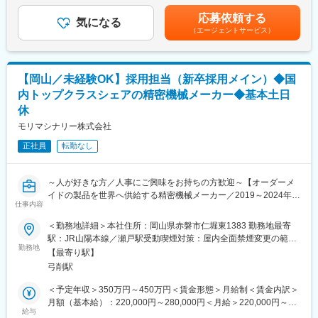
・福利厚生充実（家族手当、改善提案表彰制度あり）
・サブコンや発注会社との打ち合わせ、施工会社への技術指導、
賃金はあくまでも目安の金額であり、選考を通じて上下する可能
応募依頼する
消防検査の立会等。
気になる
性があります。月給(月額)は固定手当を含めた表記です。
■当社の魅力：
（エージェントサービス）
・導入施設の技術担当者として、火災報知設備の防災システムの
＜創業50年以上。大手メーカーとの取引を続ける安定企業＞
構築、図面・資料の作成と管理等を顧客と打ち合わせを重ねなが
1974年の設立以来、通信機器事業、設備機器事業、EMS事業など
ら行っていきます。
複数事業を展開し、安定した経営基盤を築いています。
また、パナソニックグループやNECグループをはじめとした大手
【岡山／未経験OK】採用担当（新卒採用メイン）◆国
■取扱い製品：
メーカーとの取引実績もあり、長年にわたり培ってきた技術力が
内トップクラスシェアの精密機械メーカー◆基本土日
火災報知設備（受信機、感知器等）、弱電設備等
当社の強みです。
休
受託製造だけでなく、自社製品や生産設備の開発も行っているた
＼ホーチキの魅力／
モリマシナリー株式会社
め、メーカーとしてのモノづくりにも携わることができます。
★高水準の給与体系！
正社員
転勤なし
創立100年以上で安定した財務基盤があり、高水準の給与体系と
変更の範囲：会社の定める業務
なっております！40代の平均年収おおよそ800万円以上です！
★防災設備業界のリーディングカンパニー！
～人が好きな方／人事にご興味をお持ちの方歓迎～【オーダーメ
日本で初めて火災報知器を開発・設置し、大規模物件において業
イドの製品を世界へ供給する精密機械メーカー／2019～2024年の
界でトップクラスのシェアを誇ります！海外への事業投資も積極
仕事内容
6年連続「健康経営優良法人」の認定／平均勤続年数15年以上／
的に行っており、海外展開エリアとしては129カ国ございます。
ノー残業デー／年休120日】
〇施工実績：東京スカイツリー、東京ドーム、横浜アリーナ、幕
＜勤務地詳細＞本社住所：岡山県赤磐市仁堀東1383 勤務地最寄
張メッセ、関西国際空港、新国立劇場、正倉院等
駅：JR山陽本線／瀬戸駅受動喫煙対策：屋内全面禁煙変更の範
■採用背景：
勤務地
★連続増収増益企業の安定性！
囲：会社の定める事業所
【最寄り駅】
今回は更なる事業成長に向けて人材の活性化を行うべく、採用・
2020年度より連続で売上高、営業利益、経常利益ともに増収増益
弓削駅
教育強化のための募集となります。
中の安定性があります。働き方改革にも積極的で、一人当たりの
はじめはサポート業務からスタートいたしますので、未経験の方
生産性向上の取り組みにより、営業利益、経常利益は大幅増加を
＜予定年収＞350万円～450万円＜賃金形態＞月給制＜賃金内訳＞
も是非ご応募ください。
達成しています。
月額（基本給）：220,000円～280,000円＜月給＞220,000円～
給与
280,000円＜昇給有無＞有＜残業手当＞有＜給与補足＞予定年収