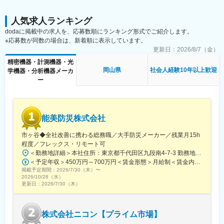
【使用言語】Visual C++（必須）、C言語
【環境】Linux、Windows OS
人気求人ランキング
■当ポジションの特徴：
dodaに掲載中の求人を、応募数順にランキング形式でご紹介します。
◎異業種出身が多数活躍中です。若手からベテランまで世代を超
※応募数が同数の場合は、新着順に表示しています。
えた関係性で意見交換も活発です。
更新日：
2026/8/7（金）
◎世界水準の技術開発に上流工程から携われます。
精密機器・計測機器・光
◎チーム制かつ分担して開発を進めていけます。
岡山県
社会人経験10年以上歓迎
学機器・分析機器メーカ
ー
■当社の特徴：
当社は、電気製品を構成する主要部品（プリント基板）の検査装
置や印刷工程をデジタル化する装置のメーカーです。
能美防災株式会社
変更の範囲：会社の定める業務
市ヶ谷◆全社改善に携わる総務職／大手防災メーカー／残業月15h
程度／フレックス・リモート可
＜勤務地詳細＞本社住所：東京都千代田区九段南4-7-3 勤務地最寄駅：東京メトロ南北線、有楽町線／市ケ谷駅受動喫煙対策：屋内全面禁煙変更の範囲：会社の定める事業所（リモートワーク含む）
＜予定年収＞450万円～700万円＜賃金形態＞月給制＜賃金内訳＞月額（基本給）：230,000円～467,000円＜月給＞230,000円～467,000円＜昇給有無＞有＜残業手当＞有＜給与補足＞※スキルを考慮のうえ、決定します。※賞与平均5.8～6ヶ月分賃金はあくまでも目安の金額であり、選考を通じて上下する可能性があります。月給(月額)は固定手当を含めた表記です。
掲載予定期間：
2026/7/30（木）
〜
2026/10/28（水）
更新日：
2026/7/30（木）
株式会社ニコン【プライム市場】