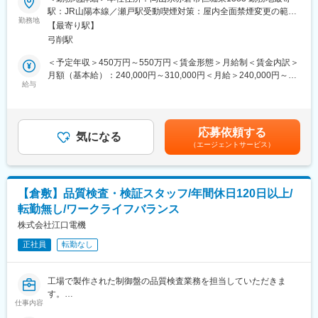
《1》業界トップクラスの技術力を誇り、納入企業数は1,700社を
■業務内容：
駅：JR山陽本線／瀬戸駅受動喫煙対策：屋内全面禁煙変更の範
超え、数々の分野で「国内シェアNo.1」を達成しています。
当社が生産するFA・生産設備の機械設計を担当頂きます。
勤務地
囲：無
《2》徹底的な効率化により、品質を第一としながらも迅速且つ柔
【最寄り駅】
設計する機械は機械部品を作り出す機械ですが、その切削加工に
軟な商品提供を実現しています。
弓削駅
必要な工具を自動的に交換・搬送・収納することを目的とした
《3》トラブル対応に限らず定期的なメンテナンスや修理等、お客
ATC（自動工具交換装置）の機械設計を担当しています。
＜予定年収＞450万円～550万円＜賃金形態＞月給制＜賃金内訳＞
様のご要望や状況に合わせて最適なサポートを行っています。
＜具体的には・・・＞
月額（基本給）：240,000円～310,000円＜月給＞240,000円～
・具体的なメカ機構考案・機器選定
給与
310,000円＜昇給有無＞有＜残業手当＞有＜給与補足＞予定年収
■当社の魅力：
・設計製図
はあくまでも目安の金額であり、選考を通じて上下する可能性が
当社は1948年の創業より積み重ねてきた信頼と技術力、世界水準
・装置評価 など
あります。■昇給：年1回■賞与：年2回（過去実績4か月分支給）
の確かな品質で、さまざまな分野において国内シェアトップクラ
※扱う製品の大きさについては5m～大きいもので100mものもあり
賃金はあくまでも目安の金額であり、選考を通じて上下する可能
スを達成しています。また、お客様のご要望と時代のニーズに迅
応募依頼する
ます。1製品の平均開発期間については、平均4か月程となりま
気になる
性があります。月給(月額)は固定手当を含めた表記です。
速・柔軟に対応し、世界のメーカーのモノづくりを支える総合精
（エージェントサービス）
す。
密機械メーカーとして進化し続けています。
■業務補足：
変更の範囲：会社の定める業務
通常は２D/３D-CAD（icad（富士通））を使用したデスクワーク
【倉敷】品質検査・検証スタッフ/年間休日120日以上/
が主ですが、製造現場と密に連携を取りながら製造指導・装置テ
転勤無し/ワークライフバランス
スト・改良などに柔軟に対応することも重要な役割です。
機械設計が中心ですが、新規案件の際は電気設計担当と仕様や要
株式会社江口電機
求を確認し合って作業を分担したり、技術的な打合せが必要な場
正社員
転勤なし
合には顧客との打ち合わせにも同席し、仕様決定にも携わりま
す。
工場で製作された制御盤の品質検査業務を担当していただきま
■やりがい：
す。
主に鉄鋼・金属メーカーを対象とした成形機製品と、主に工作機
仕事内容
製品の出荷前検査として、安全性・動作・配線の適合性を確認
械メーカーを対象としたATC製品共に、顧客の生産・作業計画毎