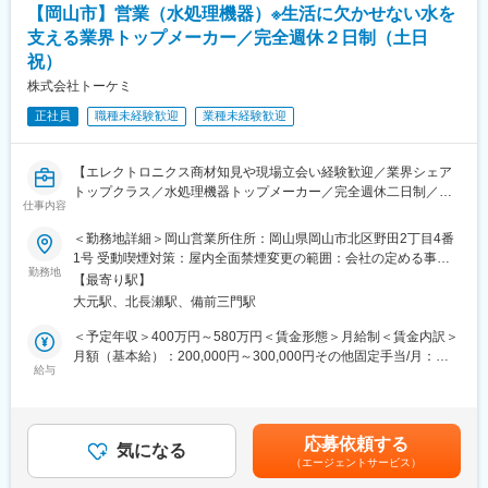
ただ直すだけでなく、「どうすれば止まらないか」「もっと効率
【岡山市】営業（水処理機器）※生活に欠かせない水を
化できるか」を考える仕事です
支える業界トップメーカー／完全週休２日制（土日
改善アイデアが形になり、現場に反映されやすい環境です。
祝）
【セイテックで働く魅力】
株式会社トーケミ
■安定した事業基盤
正社員
職種未経験歓迎
業種未経験歓迎
パナソニック・日本電気など大手メーカーと長年取引。
創業50年以上の安定企業です。
【エレクトロニクス商材知見や現場立会い経験歓迎／業界シェア
■メーカー機能も持つEMS企業
トップクラス／水処理機器トップメーカー／完全週休二日制／直
受託製造だけでなく、
仕事内容
行直帰あり／長期就業可能】
自社開発の自動はんだ付け装置など「つくる立場」としての技術
力があります。
＜勤務地詳細＞岡山営業所住所：岡山県岡山市北区野田2丁目4番
■業務内容：
1号 受動喫煙対策：屋内全面禁煙変更の範囲：会社の定める事業
自社製の計測機器・ケミカル装置など、自社製品を中心に提案し
勤務地
■働きやすさ重視
所
【最寄り駅】
ていただきます。
完全週休二日制／年間休日120日
大元駅、北長瀬駅、備前三門駅
飛び込みではなく、約7～8割がお問い合わせからのルート営業に
残業月10時間未満
なり、むやみに飛び込み営業を行うことはありません。装置の仕
＜予定年収＞400万円～580万円＜賃金形態＞月給制＜賃金内訳＞
様理解や技術部門との連携を通じて、機器選定やシステム提案を
■ 充実の待遇
月額（基本給）：200,000円～300,000円その他固定手当/月：
行います。
給与
賞与実績：4.5ヶ月分
20,000円＜月給＞220,000円～320,000円＜昇給有無＞有＜残業手
家族手当、改善提案表彰制度あり
当＞有＜給与補足＞●昇給：年1回（4月）●賞与：年3回（夏期7
＜商材※ご経験によりろ過材/機械/設備いずれか＞
「現場改善」がしっかり評価されます
月・冬期12月・決算賞与3月または6月）●その他手当：特別手当
・水処理設備、ろ過材
（物価高騰手当）一律2万円に加えて能率給、家族手当、就学児童
応募依頼する
・薬液などを注入・移送するケミカル機器
気になる
■当社について：
手当など該当手当が付きます。※経験・スキルを考慮して決定しま
（エージェントサービス）
・水質を計る水質計測器
・1974年6月に設立し、通信機器（緊急時にボタンを押すだけで
す。※記載年収には残業代と賞与を含みます。賃金はあくまでも目
※単品機器だけでなく、ユニットシステムとしても提供しておりま