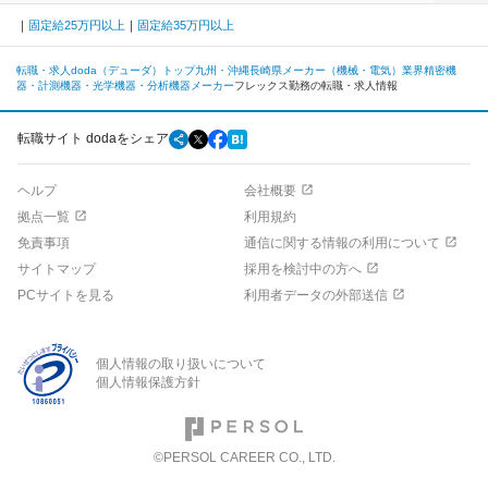
固定給25万円以上
固定給35万円以上
転職・求人doda（デューダ）トップ
九州・沖縄
長崎県
メーカー（機械・電気）業界
精密機
器・計測機器・光学機器・分析機器メーカー
フレックス勤務の転職・求人情報
転職サイト dodaをシェア
ヘルプ
会社概要
拠点一覧
利用規約
免責事項
通信に関する情報の利用について
サイトマップ
採用を検討中の方へ
PCサイトを見る
利用者データの外部送信
個人情報の取り扱いについて
個人情報保護方針
©PERSOL CAREER CO., LTD.