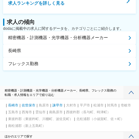
求人ランキングを詳しく見る
求人の傾向
dodaに掲載中の求人に関するデータを、カテゴリごとにご紹介します。
精密機器・計測機器・光学機器・分析機器メーカー
長崎県
フレックス勤務
精密機器・計測機器・光学機器・分析機器メーカー、長崎県、フレックス勤務の
転職・求人情報をエリアで絞り込む
長崎市
佐世保市
島原市
諫早市
大村市
平戸市
松浦市
対馬市
壱岐市
五島市
西海市
雲仙市
南島原市
西彼杵郡（長与町、時津町）
東彼杵郡（東彼杵町、川棚町、波佐見町）
北松浦郡（小値賀町、佐々町）
南松浦郡（新上五島町）
ほかのエリアで探す