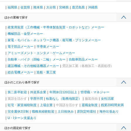
福岡県
佐賀県
熊本県
大分県
宮崎県
鹿児島県
沖縄県
ほかの業種で探す
産業用装置（工作機械・半導体製造装置・ロボットなど）メーカー
機械部品・金型メーカー
家電・モバイル・ネットワーク機器・複写機・プリンタメーカー
電子部品メーカー
半導体メーカー
アミューズメント・エンタメ・ゲームメーカー
自動車・バイク（四輪・二輪）メーカー
自動車部品メーカー
建設機械・その他輸送機器メーカー
受託加工業（各種加工・表面処理）
総合電機メーカー
造船・重工業
ほかのこだわり条件で探す
第二新卒歓迎
外資系企業
年間休日120日以上
管理職・マネジャー
英語を活かす
学歴不問
転勤なし（勤務地限定）
服装自由
女性活躍
社宅・家賃補助制度
上場企業
中国語を活かす
退職金制度
残業20時間未満
完全週休2日制
職種未経験歓迎
土日祝休み
原則定時退社
海外出張あり
U・Iターン支援あり
ほかの固定給で探す