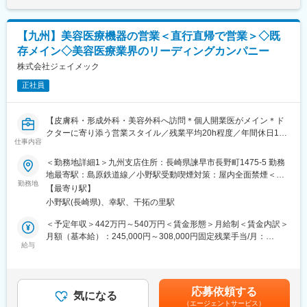
・フレックスタイム制でWLB充実した働き方を！
す。
■教育体制
【九州】美容医療機器の営業＜直行直帰で営業＞◇既
・入社後、約1ヶ月間は個人の経験や力量に応じてOJT・OFF-JT
存メイン◇美容医療業界のリーディングカンパニー
を実施します。
・社内の技術教育センターにて充実した教育プログラムを用意し
株式会社ジェイメック
ております。デジタル回路、アナログ回路、高周波回路、組込・
正社員
ファームウェア、無線通信、パワーエレクトロニクス、EMC対策
のための電磁気学、半導体等多岐に渡るカリキュラムを持ち、自
身のスキルと担当業務に応じてプログラムを受講可能です。
【皮膚科・形成外科・美容外科へ訪問＊個人開業医がメイン＊ド
クターに寄り添う営業スタイル／残業平均20h程度／年間休日123
■会社説明会および採用試験への参加に伴う下記対象者への交通費
仕事内容
日】
は全額支給いたします
＜勤務地詳細1＞九州支店住所：長崎県諫早市長野町1475-5 勤務
【対象】
■業務内容：
地最寄駅：島原鉄道線／小野駅受動喫煙対策：屋内全面禁煙＜勤
・近畿地方以外に在住の方が本社で説明会・試験に参加される場
医療機器の提案営業をお任せいたします。
勤務地
務地詳細2＞直行直帰（九州エリア）住所：自宅からの直行直帰で
合
【最寄り駅】
九州支店の顧客数はおよそ500施設です。一度お付き合いが始ま
す。 受動喫煙対策：屋内全面禁煙変更の範囲：会社の定める事業
・長崎県以外に在住の方が長崎事業所で説明会・試験に参加され
小野駅(長崎県)、幸駅、干拓の里駅
ると、長期的なお付き合いになるクリニックが多いです。
所
る
常にすべての顧客へアプローチしているのではなく、お客様の状
＜予定年収＞442万円～540万円＜賃金形態＞月給制＜賃金内訳＞
場合
況により、訪問頻度を変えながらフォローを行っています。
月額（基本給）：245,000円～308,000円固定残業手当/月：
■新規事業場所のため、まず本社で研修（６～１２ヶ月）を行い、
給与
40,000円～50,000円（固定残業時間20時間0分/月）超過した時間
その後長崎事業所に赴任します。研修期間は業務経験に応じて相
■具体的には：
外労働の残業手当は追加支給＜月給＞285,000円～358,000円（一
談
・皮膚科・形成外科・美容外科領域のドクターへの提案営業・ソ
律手当を含む）＜昇給有無＞有＜残業手当＞有＜給与補足＞※年収
可能です。近畿以外から本社へ転居される場合、引越し費用を上
リューション営業
はこれまでのご経験を考慮し、決定致します。※固定残業代は外勤
限
応募依頼する
・学会・セミナーでのアテンド
気になる
みなし手当として支給いたします。■賞与：年2回（6月・12月）※
１０万円まで補助いたします。その後、長崎赴任時には引越し費
（エージェントサービス）
※顧客は個人開業医がメインとなりますが、大学病院などへの営業