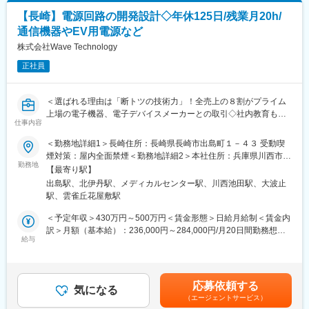
【対象】
【長崎】電源回路の開発設計◇年休125日/残業月20h/
・近畿地方以外に在住の方が本社で説明会・試験に参加される場
通信機器やEV用電源など
合
・長崎県以外に在住の方が長崎事業所で説明会・試験に参加され
株式会社Wave Technology
る
正社員
場合
■新規事業場所のため、まず本社で研修（６～１２ヶ月）を行い、
その後長崎事業所に赴任します。研修期間は業務経験に応じて相
＜選ばれる理由は「断トツの技術力」！全売上の８割がプライム
談
上場の電子機器、電子デバイスメーカーとの取引◇社内教育も手
可能です。近畿以外から本社へ転居される場合、引越し費用を上
仕事内容
厚く常に最新技術に携われる環境＞【変更の範囲：会社の定める
限
すべての業務】
＜勤務地詳細1＞長崎住所：長崎県長崎市出島町１－４３ 受動喫
１０万円まで補助いたします。その後、長崎赴任時には引越し費
煙対策：屋内全面禁煙＜勤務地詳細2＞本社住所：兵庫県川西市久
用
■電源及び周辺回路の設計・開発・評価／解析
勤務地
代3-13-21 勤務地最寄駅：福知山線／北伊丹駅受動喫煙対策：屋
を全額支給します。研修期間中は赴任手当も支給します
【最寄り駅】
・民生・産業用機器のハードウェア／ソフトウェア開発
内全面禁煙変更の範囲：会社の定める事業所
■関西圏で経験を積みたい方や、将来的に長崎に戻りたい方は、本
出島駅、北伊丹駅、メディカルセンター駅、川西池田駅、大波止
・充電器や電源基板の設計・評価
社採用枠で歓迎いたします
駅、雲雀丘花屋敷駅
・トランスやチョークコイルの設計、評価
■マイカー通勤 ※駐車場はありません。近隣の駐車場を各自で契
・電子機器の電源回路および電源基板開発
＜予定年収＞430万円～500万円＜賃金形態＞日給月給制＜賃金内
約してください
・アナログ・デジタルの回路設計、評価
訳＞月額（基本給）：236,000円～284,000円/月20日間勤務想定
■半導体・電子機器の生産終了に伴う設計変更・検証
給与
＜想定月額＞236,000円～284,000円＜昇給有無＞有＜残業手当＞
変更の範囲：本文参照
・代替部品検討から、変更部品の周辺回路の設計・検証
有＜給与補足＞※給与詳細は、年齢・経験・職責等を考慮した上で
■働き方
決定致します。■昇給：年1回（4月）■賞与：年2回（6月、12月）
・年間休日125日・ノー残業デーがあり残業20h
■年収例：720万円／月給43万700円・46歳570万円／月給27万
応募依頼する
・有給休暇の平均取得日数14.5日
気になる
8000円・37歳賃金はあくまでも目安の金額であり、選考を通じて
（エージェントサービス）
・育休取得100%（男性の育休取得実績もあり！）
上下する可能性があります。月給(月額)は固定手当を含めた表記で