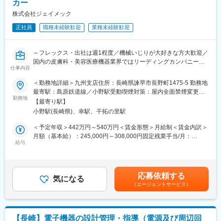
カー
■魅力：
・最新機器を扱うことも多いため、技術・資格取得など支援しま
株式会社ジェイメック
す
正社員
職種未経験歓迎
業種未経験歓迎
・土日祝休み・事業所内残業月平均10～20H・国防関連なので、
繁閑の計画が立ちやすい
・横浜に本社、広島に事業所がありますが現地採用を行っている
～フレックス・出社は週1程度／機械いじりが大好きな方大歓迎／
ため、基本的に転勤無し
国内の皮膚科・美容医療機器業界ではリーディングカンパニーと
・将来のライフプランを設計しやすい環境
仕事内容
して確立！業界トップクラスシェアの医療機器メーカー～
・出張は多いですが、出張先での残業は基本なく、終業後の観光
も可能
＜勤務地詳細＞九州支店住所：長崎県諫早市長野町1475-5 勤務地
■業務内容：
・実際に護衛艦等に乗艦し洋上で性能試験を行うなど艦隊好きの
最寄駅：島原鉄道線／小野駅受動喫煙対策：屋内全面禁煙変更の
九州・沖縄エリアの皮膚科・形成外科・美容外科領域のクリニッ
勤務地
方にもお勧めです。
範囲：会社の定める事業所
【最寄り駅】
クに導入された同社の医療用レーザー装置などの医療機器の設
小野駅(長崎県)、幸駅、干拓の里駅
置、点検・調整、修理及び年間保守の提案等、一連の業務を担当
■配属先情報：
します。現在全国500件以上の医療機関に対して医療機器のメン
・整備課（佐世保勤務）
＜予定年収＞442万円～540万円＜賃金形態＞月給制＜賃金内訳＞
テナンス契約を結んでいますが、納品時の設置作業、定期メンテ
※他事業所（横浜本社、呉）にも、整備スタッフがいます。
月額（基本給）：245,000円～308,000円固定残業手当/月：
ナンス、および動作不備の際の原因究明と起動が主な業務です。
給与
40,000円～50,000円（固定残業時間20時間0分/月）超過した時間
顧客先へ足を運び、直接顧客と接することで真のニーズを突き止
■当社の特徴：
外労働の残業手当は追加支給＜月給＞285,000円～358,000円（一
め、貢献することが可能です。
～防衛省海上自衛隊各種艦艇、陸上基地で運用される通信分野が
律手当を含む）＜昇給有無＞有＜残業手当＞有＜給与補足＞※年収
主な事業フィールド～
はこれまでのご経験を考慮し、決定致します。■賞与：年2回（6
応募依頼する
■業務詳細：
気になる
◎1951年創立。防衛省向け通信機器等の開発、設計、製造、保
月・12月）※業績によって特別賞与あり賃金はあくまでも目安の
（エージェントサービス）
・病院・クリニックでの医療機器の設置、動作確認
守、整備を展開。
金額であり、選考を通じて上下する可能性があります。月給(月額)
・定期的な機器のメンテナンス
◎通信テクノロジーのスペシャリストとして、防衛分野における
は固定手当を含めた表記です。
・突発的な故障・動作不備時の修理対応
各種電子機器を手掛ける。全国規模で顧客ニーズに対応した製品
・部品管理・機器設置先データの作成・管理
の開発、設計、製造、整備を行う。
【長崎】電子機器の設計管理・指導（電源及び周辺回