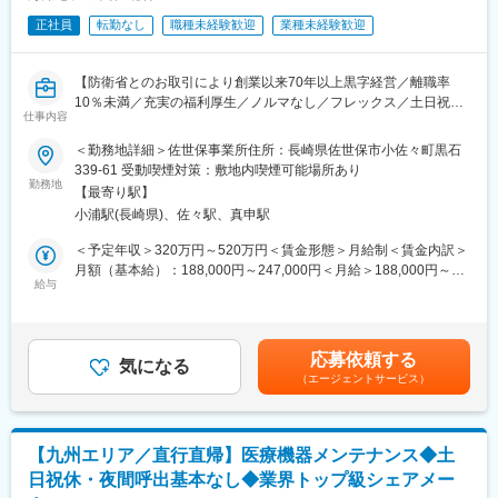
正社員
転勤なし
職種未経験歓迎
業種未経験歓迎
【防衛省とのお取引により創業以来70年以上黒字経営／離職率
10％未満／充実の福利厚生／ノルマなし／フレックス／土日祝休
仕事内容
み／転勤無し】
＜勤務地詳細＞佐世保事業所住所：長崎県佐世保市小佐々町黒石
■業務概要：
339-61 受動喫煙対策：敷地内喫煙可能場所あり
防衛省の艦船等に搭載されている衛星通信装置や航法装置等、各
勤務地
【最寄り駅】
種通信電子機器のメンテナンスを行って頂きます。当社製品の
小浦駅(長崎県)、佐々駅、真申駅
他、各メーカー機器のメンテナンスや最新護衛艦の建造支援な
ど、幅広い知識・技術が身につきます。
＜予定年収＞320万円～520万円＜賃金形態＞月給制＜賃金内訳＞
月額（基本給）：188,000円～247,000円＜月給＞188,000円～
■具体的には：
給与
247,000円＜昇給有無＞有＜残業手当＞有＜給与補足＞■基準賞
・メンテナンスは担当機器ごとのチームで進めます。
与：年2回（合わせて4ヶ月以上）■業績賞与：年1回（会社業績に
・社内でのメンテナンスの他、数名のチームで各地の造船所へ出
基づき支給有無・月数を決定）■昇給：年1回（4月）■モデル年
張して行うこともあります。
収：・530万円 入社7年目 メンバー30歳／月給29万円＋賞与4か
応募依頼する
・顧客との打ち合わせ、技術部や営業とも連携を取りながら進め
気になる
月分以上・470万円 入社5年目 メンバー27歳／月給26万円＋賞与
（エージェントサービス）
ていきます。
4か月分以上賃金はあくまでも目安の金額であり、選考を通じて上
【出張頻度※平均的な例】
下する可能性があります。月給(月額)は固定手当を含めた表記で
日帰り・宿泊を含め担当業務により月の半分ほど出張することが
す。
あります。出張手当が別途支給されますのでご安心下さい。出張
【九州エリア／直行直帰】医療機器メンテナンス◆土
先での残業は基本ございません。
日祝休・夜間呼出基本なし◆業界トップ級シェアメー