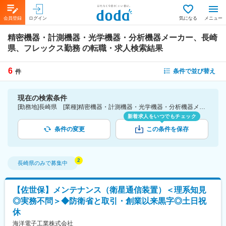
会員登録
ログイン
気になる
メニュー
精密機器・計測機器・光学機器・分析機器メーカー、長崎
県、フレックス勤務
の転職・求人検索結果
6
条件で並び替え
件
現在の検索条件
[勤務地]長崎県 [業種]精密機器・計測機器・光学機器・分析機器メーカー-メーカー（機械・電気）業界 [詳細条件](休日・働き方)フレックス勤務
新着求人をいつでもチェック
条件の変更
この条件を保存
長崎県
のみで募集中
【佐世保】メンテナンス（衛星通信装置）＜理系知見
◎実務不問＞◆防衛省と取引・創業以来黒字◎土日祝
休
海洋電子工業株式会社