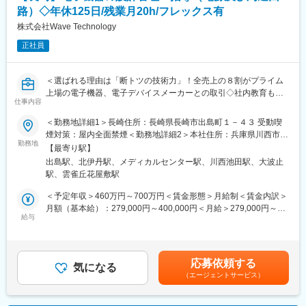
・年間保守契約セールス
◎艦船搭載通信機器の定期検査、トラブルシュート、システム性
路）◇年休125日/残業月20h/フレックス有
当社で取り扱う機器の設置・メンテナンス・修理がメインの業務
能試験など防衛通信の理想像を追求するSEサービスや技術、製品
です。取引先に出向いて業務を行いますが、その場で対応できな
株式会社Wave Technology
を提供。
い場合には持ち帰って会社で修理することもあります。
◎充実した福利厚生（社員寮、住宅ローン補助制度、年末年始休
正社員
取扱製品は、医療用レーザーをメインに、紫外線治療器、赤外線
暇等）、教育制度（社内英会話教室、海外留学制度、各種研修
治療器など多岐に渡ります。それら機器の知識、構造、修理方法
等）を整備。離職率3％。盤石な経営基盤で景気に左右されず、年
などを習得し、機器のスペシャリストになっていただきたいと考
間を通して働きやすい環境。
＜選ばれる理由は「断トツの技術力」！全売上の８割がプライム
えています。
上場の電子機器、電子デバイスメーカーとの取引◇社内教育も手
お取引先へ赴く場合が多々あり、先方の潜在ニーズの掘り起こし
仕事内容
厚く常に最新技術に携われる環境＞【変更の範囲：会社の定める
も期待します。
すべての業務】
＜勤務地詳細1＞長崎住所：長崎県長崎市出島町１－４３ 受動喫
煙対策：屋内全面禁煙＜勤務地詳細2＞本社住所：兵庫県川西市久
■働き方について：
下記業務の将来の管理（管理職候補）もしくは技術指導を担って
勤務地
代3-13-21 勤務地最寄駅：福知山線／北伊丹駅受動喫煙対策：屋
主に美容クリニック用の機器であるため、同社の装置が使われる
【最寄り駅】
も
内全面禁煙変更の範囲：会社の定める事業所
のも基本的に日中です。夜中の呼び出しは基本的にはありませ
出島駅、北伊丹駅、メディカルセンター駅、川西池田駅、大波止
らえる方を募集しています
ん。
駅、雲雀丘花屋敷駅
■電源及び周辺回路の設計・開発・評価／解析
定期メンテナンスの契約も推進しているため、突発的に故障する
・民生・産業用機器のハードウェア／ソフトウェア開発
＜予定年収＞460万円～700万円＜賃金形態＞月給制＜賃金内訳＞
前に計画的に修理、予防を実施しています。
・充電器や電源基板の設計・評価
月額（基本給）：279,000円～400,000円＜月給＞279,000円～
業務に慣れてきたら九州支店への出社は週1程度。そのほかの日は
・トランスやチョークコイルの設計、評価
給与
400,000円＜昇給有無＞有＜残業手当＞有＜給与補足＞※給与詳細
社用車（ワゴン車）を利用した取引先への直行直帰がベースとな
・電子機器の電源回路および電源基板開発
は、年齢・経験・職責等を考慮した上で決定致します。■昇給：年
ります。
・アナログ・デジタルの回路設計、評価
1回（4月）■賞与：年2回（6月、12月）■年収例： ・720万円／月
九州エリア全域をチーム内で調整し対応を行います。その為、宿
■半導体・電子機器の生産終了に伴う設計変更・検証
給43万700円・46歳・570万円／月給27万8000円・37歳賃金はあ
泊を伴う出張も毎週発生する可能性もございます。
応募依頼する
・代替部品検討から、変更部品の周辺回路の設計・検証
気になる
くまでも目安の金額であり、選考を通じて上下する可能性があり
（エージェントサービス）
ます。月給(月額)は固定手当を含めた表記です。
変更の範囲：会社の定める業務
■会社説明会および採用試験への参加に伴う下記対象者への交通費
は全額支給いたします