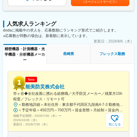
九州支店 営業課では課長（支店長）男性2名、女性1名が在籍し
（エージェントサービス）
（１）社会貢献に携われるサービスであること
は固定手当を含めた表記です。
ています。
デザミスが展開しているサービスは、「畜産農家の方の過酷な労
九州支店には、他に執行役員2名（営業本部長、九州製造所長）、
働環境と日本の食を守る」という未だかつて解決されたことのな
フィールドエンジニアが4名（20～40代男性）、製造所5名（20～
い大きな社会課題に立ち向かっている真っ最中です。
50代男性）が就業しており、穏やかな人柄の社員が多いのが特徴
人気求人ランキング
（２）一定の経験を積んだ後は、営業戦略を立てる側に。
です。
dodaに掲載中の求人を、応募数順にランキング形式でご紹介します。
今回募集している畜産農家を対象とした社内と連携を取りながら
※応募数が同数の場合は、新着順に表示しています。
自由度の高い提案ができるソリューション営業です。
■当社の魅力：
そして磨いたあとは、セールスチーム全体の営業戦略を立てるポ
更新日：
2026/8/6（木）
美容医療業界のリーディングカンパニーとして、最先端の医療機
ジションについて頂き、部署を超えた存在として文字通り組織の
精密機器・計測機器・光
器を幅広く取り扱うだけでなく、様々なジャンルのトレンドにも
コアメンバーとして日本そして世界に展開する会社の立役者に将
長崎県
フレックス勤務
学機器・分析機器メーカ
チャレンジし続けています。
来的には成っていただきたいと思っています。
ー
変更の範囲：会社の定める業務
【具体的な業務】
営業として酪農家や肥育牛農家に対して農業に貢献する自社のIT
サービスの提案営業をお任せします。
New
・酪農家や肥育牛農家に向け、農業自社ITサービスの提案・導入
能美防災株式会社
・業務提携をしている大手飼料メーカーと信頼関係構築
市ヶ谷◆全社改善に携わる総務職／大手防災メーカー／残業月15h
・営業、販売戦略の立案および運用ならびに関係部署と連携した
程度／フレックス・リモート可
営業推進
＜勤務地詳細＞本社住所：東京都千代田区九段南4-7-3 勤務地最寄駅：東京メトロ南北線、有楽町線／市ケ谷駅受動喫煙対策：屋内全面禁煙変更の範囲：会社の定める事業所（リモートワーク含む）
・営業所の課題抽出および販売戦略立案
＜予定年収＞450万円～700万円＜賃金形態＞月給制＜賃金内訳＞月額（基本給）：230,000円～467,000円＜月給＞230,000円～467,000円＜昇給有無＞有＜残業手当＞有＜給与補足＞※スキルを考慮のうえ、決定します。※賞与平均5.8～6ヶ月分賃金はあくまでも目安の金額であり、選考を通じて上下する可能性があります。月給(月額)は固定手当を含めた表記です。
・社内の情報共有の活性化（営業所内、営業所間）
掲載予定期間：
2026/7/30（木）
〜
・既存顧客の要望事項の対応検討および実施（CS向上）に関する
2026/10/28（水）
マネジメント業務
気になる
更新日：
2026/7/30（木）
・苦情対応、品質管理に関するマネジメント業務
・必要に応じて関係各部への意見具申