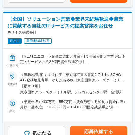
業績によって特別賞与あり賃金はあくまでも目安の金額であり、
用
活動もございます。
選考を通じて上下する可能性があります。月給(月額)は固定手当を
を全額支給します。研修期間中は赴任手当も支給します
含めた表記です。
■関西圏で経験を積みたい方や、将来的に長崎に戻りたい方は、本
＜取扱製品＞
社採用枠で歓迎いたします
【全国】ソリューション営業◆業界未経験歓迎◆農業
医療用レーザー機器、紫外線治療器、赤外線治療器、冷却療法用
■マイカー通勤 ※駐車場はありません。近隣の駐車場を各自で契
に貢献する自社のITサービスの提案営業をお任せ
装置等
約してください
デザミス株式会社
■営業スタイル：
正社員
業種未経験歓迎
既存クリニックとのやり取りがメインになります。事前にアポイ
ントを取って訪問し、ヒアリングにてクリニックのニーズを掴
変更の範囲：本文参照
み、新製品の情報提供や提案営業を行います。また、学会・セミ
【NEXTユニコーン企業に選出／農業×ITで事業展開／世界進出予
ナーへの出展も積極的に行い、その場で興味を持っていただいた
定のサービス／約22億円資金調達済み】
ドクターとのコネクションを作り、商談に繋げていきます。「与
仕事内容
えられた製品を売る」だけでなく、ドクターが叶えたい患者様の
■仕事概要
＜勤務地詳細1＞本社住所：東京都江東区青海2-7-4 the SOHO
要望に真摯に向き合い、常に最新で最適な商品を提供する知識と
資金調達約22億円を調達したプロダクトを商材として扱い、全国
417勤務地最寄駅：ゆりかもめ線／東京国際クルーズターミナル
提案力が求められるため、自社製品にとどまらず、他社や業界に
の牧場を対象にソリューション営業を行います。全国にシェアを
勤務地
駅受動喫煙対策：屋内全面禁煙＜勤務地詳細2＞顧客先（全国エリ
ついての幅広い引き出しを持つことが重要です。
【最寄り駅】
誇る＆多くのメディアでも紹介された革新的なプロダクト：U-
ア）住所：東京都等、全国エリア 受動喫煙対策：屋内全面禁煙変
九州支店の担当エリアは九州全域、沖縄、山口県です。社員ごと
東京国際クルーズターミナル駅、テレコムセンター駅、台場駅
motionを軸とした提案型の営業スタイルで、ご自身の営業力と戦
更の範囲：会社の定める事業所（リモートワーク含む）
に担当エリアを持ち、自宅からクリニックへは直行直帰をベース
略立案能力UPに繋がります。今回の募集ポジションは単なる物売
＜予定年収＞400万円～550万円＜賃金形態＞月給制＜賃金内訳＞
とした働き方です。
りをする営業ではなく、牧場農家の経営課題に切り込み、社内外
月額（基本給）：228,333円～314,833円固定残業手当/月：
週に1度程度ミーティングがあり、その際は九州支店（長崎県諫早
巻き込みながら顧客に寄り添った解決策を提案、実現することが
給与
105,000円～143,500円（固定残業時間40時間0分/月）超過した時
市）へ出社いただきます。
可能です。セールス業務だけでなく、セールスチームの課題抽出
間外労働の残業手当は追加支給＜月給＞333,333円～458,333円
※基本は車移動での営業となります
～販売戦略を経験することが出来るので、ご自身が０から関係各
（一律手当を含む）＜昇給有無＞有＜残業手当＞有＜給与補足＞※
所と連携を取りながら全体的な営業戦略の立案業務を実施するこ
経験・能力を考慮して決定いたします。賃金はあくまでも目安の
■所属予定部署：
応募依頼する
ともできます。
気になる
金額であり、選考を通じて上下する可能性があります。月給(月額)