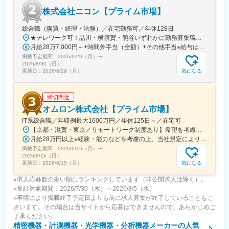
※出張・転勤が発生する可能性がございます
株式会社ニコン【プライム市場】
変更の範囲：会社の定める業務
総合職（購買・経理・法務）／在宅勤務可／年休128日
★テレワーク可！品川・横須賀・熊谷いずれかに勤務募集職種に応じて、以下いずれかの勤務地となります。■本社／イノベーションセンター／ウェストサイト東京都品川区西大井1-5-20最寄駅：JR横須賀線・湘南新宿ライン「西大井」駅より徒歩約4分■横須賀製作所神奈川県横須賀市神明町1-15最寄駅：JR横須賀線「久里浜」駅より徒歩約10分／京急久里浜線「京急久里浜」駅より徒歩約8分■熊谷製作所埼玉県熊谷市御稜威ケ原201-9最寄駅：JR高崎線「籠原」駅／JR高崎線「熊谷」駅※受動喫煙対策あり
月給28万7,000円～+時間外手当（全額）+その他手当※給与は入社後の職務・役割の水準をベースとした職責を考慮の上、適宜決定
掲載予定期間：
2026/6/29（月）
〜
2026/8/30（日）
気になる
更新日：
2026/6/29（月）
締切間近
オムロン株式会社【プライム市場】
IT系総合職／年収例最大1600万円／年休125日～／在宅可
【京都・滋賀・東京／リモートワーク制度あり】希望を考慮の上、下記いずれかの拠点へ配属■京都事業所（本社）京都府京都市下京区塩小路通堀川東入 オムロン京都センタービル■草津事業所滋賀県草津市西草津2-2-1■東京事業所東京都港区港南2-3-13 品川フロントビル7F※勤務地変更の範囲：国内外の全拠点およびテレワークの就業場所※受動喫煙対策：屋内全面禁煙※当面転勤なし
月給28万円以上※経験・能力などを考慮の上、当社規定により決定します。
掲載予定期間：
2026/6/15（月）
〜
2026/8/16（日）
気になる
更新日：
2026/6/15（月）
※求人応募数の多い順にランキングしています（非公開求人は除く）。
※集計対象期間：2026/7/30（木）～2026/8/5（水）
※事情により掲載終了予定日よりも前に求人募集が終了していることもご
ざいます。その場合は当サイトから応募はできませんので、あらかじめご
了承ください。
精密機器・計測機器・光学機器・分析機器メーカー
の人気