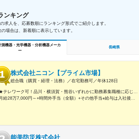
ランキング
載中の求人を、応募数順にランキング形式でご紹介します。
数の場合は、新着順に表示しています。
計測機器・光学機器・分析機器メーカ
長崎県
ー
株式会社ニコン【プライム市場】
総合職（購買・経理・法務）／在宅勤務可／年休128日
★テレワーク可！品川・横須賀・熊谷いずれかに勤務募集職種に応じて、以下いずれかの勤務地となります。■本社／イノベーションセンター／ウェストサイト東京都品川区西大井1-5-20最寄駅：JR横須賀線・湘南新宿ライン「西大井」駅より徒歩約4分■横須賀製作所神奈川県横須賀市神明町1-15最寄駅：JR横須賀線「久里浜」駅より徒歩約10分／京急久里浜線「京急久里浜」駅より徒歩約8分■熊谷製作所埼玉県熊谷市御稜威ケ原201-9最寄駅：JR高崎線「籠原」駅／JR高崎線「熊谷」駅※受動喫煙対策あり
月給28万7,000円～+時間外手当（全額）+その他手当※給与は入社後の職務・役割の水準をベースとした職責を考慮の上、適宜決定
能美防災株式会社