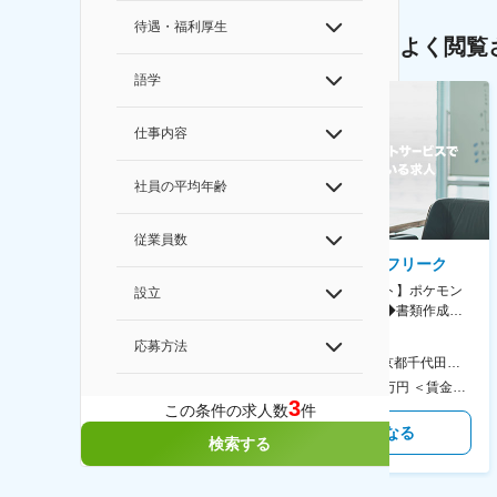
待遇・福利厚生
よく閲覧
語学
仕事内容
社員の平均年齢
従業員数
AGC株式会社
株式会社ゲームフリーク
【横浜※一般職/転勤なし】庶
【庶務アシスタント】ポケモン
設立
務・事務担当～開発部材の発注
シリーズ開発企業◆書類作成・
やDXに向けたシステム利用等～
データ入力など◆年休126日・
応募方法
食事補助あり◎
AGC横浜テクニカルセンター 住所：神奈川県横浜市鶴見区末広町1-1 勤務地最寄駅：JR線／弁天橋駅 受動喫煙対策：敷地内喫煙可能場所あり 変更の範囲：無
本社 住所：東京都千代田区神田錦町2-2-1 KANDASQUARE 受動喫煙対策：屋内全面禁煙 変更の範囲：会社の定める事業所
400万円～550万円 ＜賃金形態＞ 月給制 固定給＋業績給 ＜賃金内訳＞ 月額（基本給）：230,000円～280,000円 ＜月給＞ 230,000円～280,000円 ＜昇給有無＞ 有 ＜残業手当＞ 有 ＜給与補足＞ ※上記はあくまで最低保証額です。実際にはこれまでの経験やスキルを考慮の上、決定します。 年収には残業代は含めておりません。 ■昇給：年1回 ■賞与：年2回 賃金はあくまでも目安の金額であり、選考を通じて上下する可能性があります。 月給(月額)は固定手当を含めた表記です。
350万円～500万円 ＜賃金形態＞ 月給制 ＜賃金内訳＞ 月額（基本給）：215,000円～307,000円 固定残業手当/月：76,700円～110,000円（固定残業時間45時間0分/月） 超過した時間外労働の残業手当は追加支給 ＜月給＞ 291,700円～417,000円（一律手当を含む） ＜昇給有無＞ 有 ＜残業手当＞ 有 ＜給与補足＞ ※経験・能力を考慮の上、年齢に関わりなく当社規定により優遇します。 賃金はあくまでも目安の金額であり、選考を通じて上下する可能性があります。 月給(月額)は固定手当を含めた表記です。
3
この条件の求人数
件
気になる
気になる
検索する