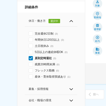
対象
詳細条件
勤務地
休日・働き方
選択中
最寄駅
完全週休2日制
(
3
)
年間休日120日以上
(
3
)
給与
土日祝休み
(
3
)
5日以上の連続休暇OK
(
0
)
事業
原則定時退社
(
3
)
残業20時間未満
(
0
)
フレックス勤務
(
0
)
産休・育休取得実績あり
(
1
)
募集・採用情報
前へ
会社・職場の環境