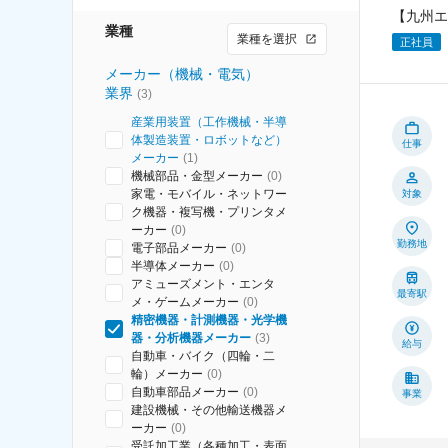
【九州エ
業種
業種を選択
正社員
メーカー（機械・電気）
業界
(
3
)
産業用装置（工作機械・半導
体製造装置・ロボットなど）
仕事
メーカー
(
1
)
機械部品・金型メーカー
(
0
)
家電・モバイル・ネットワー
対象
ク機器・複写機・プリンタメ
ーカー
(
0
)
勤務地
電子部品メーカー
(
0
)
半導体メーカー
(
0
)
アミューズメント・エンタ
最寄駅
メ・ゲームメーカー
(
0
)
精密機器・計測機器・光学機
器・分析機器メーカー
(
3
)
給与
自動車・バイク（四輪・二
輪）メーカー
(
0
)
自動車部品メーカー
(
0
)
事業
建設機械・その他輸送機器メ
ーカー
(
0
)
受託加工業（各種加工・表面