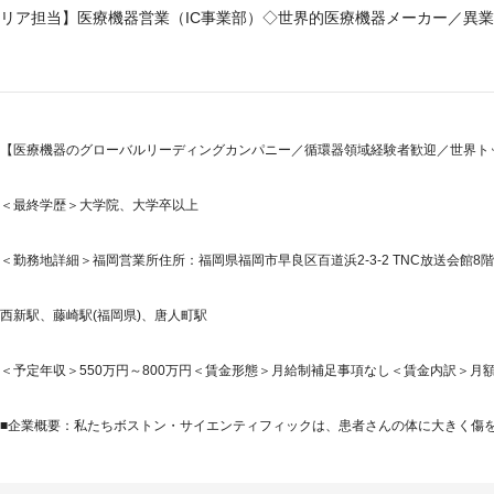
リア担当】医療機器営業（IC事業部）◇世界的医療機器メーカー／異
【医療機器のグローバルリーディングカンパニー／循環器領域経験者歓迎／世界ト
＜最終学歴＞大学院、大学卒以上
＜勤務地詳細＞福岡営業所住所：福岡県福岡市早良区百道浜2-3-2 TNC放送会館8階
西新駅、藤崎駅(福岡県)、唐人町駅
＜予定年収＞550万円～800万円＜賃金形態＞月給制補足事項なし＜賃金内訳＞月額（基本
■企業概要：私たちボストン・サイエンティフィックは、患者さんの体に大きく傷をつ