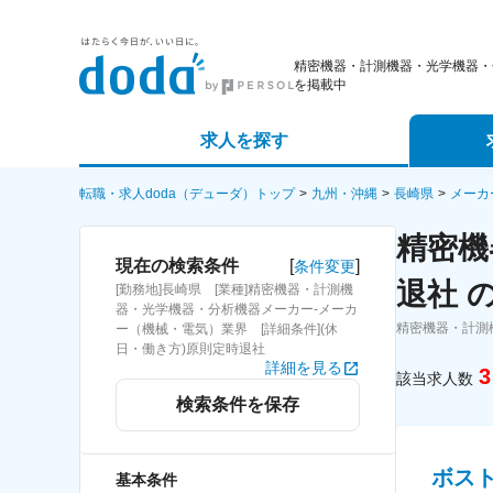
精密機器・計測機器・光学機器・
を掲載中
求人を探す
詳細条件から探す
エージェ
転職・求人doda（デューダ）トップ
九州・沖縄
長崎県
メーカ
精密機
新着求人から探す
スカウト
[
]
現在の検索条件
条件変更
退社 
[勤務地]長崎県 [業種]精密機器・計測機
求人特集から探す
パートナ
器・光学機器・分析機器メーカー-メーカ
精密機器・計測
ー（機械・電気）業界 [詳細条件](休
日・働き方)原則定時退社
詳細を見る
3
該当求人数
検索条件を保存
ボス
基本条件