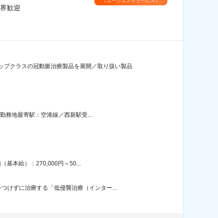
（エージェントサービス）
業界歓迎
ップクラスの冠動脈治療製品を展開／取り扱い製品
勤務地最寄駅：空港線／西新駅受...
給）：270,000円～50...
けずに治療する「低侵襲治療（インター...