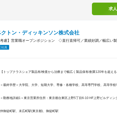
求人
ベクトン・ディッキンソン株式会社
考慮】営業職オープンポジション ◇直行直帰可／業績好調／幅広い製
正社員
【トップクラスシェア製品有/検査から治療まで幅広く製品保有/創業120年を超え
＜最終学歴＞大学院、大学、短期大学、専修・各種学校、高等専門学校、高等学校
＜勤務地詳細1＞東京営業所住所：東京都台東区上野5丁目6-10 HF上野ビルディング
仲御徒町駅、末広町駅(東京都)、御徒町駅