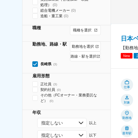
処理）
(
0
)
総合電機メーカー
(
0
)
造船・重工業
(
0
)
職種
職種を選択
日本
勤務地、路線・駅
勤務地を選択
【勤務地
New
路線・駅を選択
長崎県
(
3
)
雇用形態
正社員
(
3
)
仕事
契約社員
(
0
)
その他（FCオーナー・業務委託な
ど）
(
0
)
対象
年収
勤務地
指定しない
以上
最寄駅
指定しない
以下