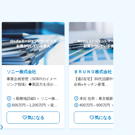
ソニー株式会社
ＢＲＵＮＯ株式会社
事業企画管理（SONYのイメー
【週2在宅】30代活躍中◆商品
ジング領域）◆英語力を活か
企画※キッチン家電
す/CFO管轄＃SECCFO0027
◆「BRUNO」新商品の企画／企
画～調達／働き方◎
＜勤務地詳細1＞ ソニー株式会社 住所：神奈川県横浜市西区みなとみらい5-1-1 受動喫煙対策：屋内全面禁煙 ＜勤務地詳細2＞ ソニーシティ大崎 住所：東京都品川区大崎2-10-1 勤務地最寄駅：JR線／大崎駅 受動喫煙対策：屋内全面禁煙 変更の範囲：会社の定める事業所（リモートワーク含む）
本社 住所：東京都新宿区西新宿6丁目22-1 新宿スクエアタワー B1階 勤務地最寄駅：東京メトロ丸ノ内線／西新宿駅 受動喫煙対策：屋内全面禁煙 変更の範囲：会社の定める事業所（リモートワーク含む）
600万円～1,200万円 ＜賃金形態＞ 月給制 ＜賃金内訳＞ 月額（基本給）：350,000円～500,000円 ＜月給＞ 350,000円～500,000円 ＜昇給有無＞ 有 ＜残業手当＞ 有 ＜給与補足＞ ※年収は経験や能力を考慮の上、当社規定により決定します。 賃金はあくまでも目安の金額であり、選考を通じて上下する可能性があります。 月給(月額)は固定手当を含めた表記です。
400万円～600万円 ＜賃金形態＞ 月給制 経験・能力を考慮の上、優遇いたします。 ＜賃金内訳＞ 月額（基本給）：300,000円～450,000円 ＜月給＞ 300,000円～450,000円 ＜昇給有無＞ 有 ＜残業手当＞ 有 ＜給与補足＞ ・賞与実績：年2回 ・昇給：年1回 ※半年毎に評価を行い、評価が高ければ年齢に関係なく昇給・昇格していきます。創造性の高い人・新しいことにチャレンジした人が高い評価を得られます。 賃金はあくまでも目安の金額であり、選考を通じて上下する可能性があります。 月給(月額)は固定手当を含めた表記です。
気になる
気になる