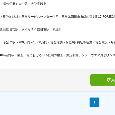
＜最終学歴＞大学院、大学卒以上
＜勤務地詳細＞三重サービスセンター住所：三重県四日市市鵜の森1-5-17 FORECAST
近鉄四日市駅、あすなろう四日市駅、赤堀駅
＜予定年収＞900万円～1,600万円＜賃金形態＞月給制※補足事項無＜賃金内訳＞月額（基
■事業内容：製造工程におけるKLA社製の検査・測定装置、ソフトウエアおよびシス
求人
1