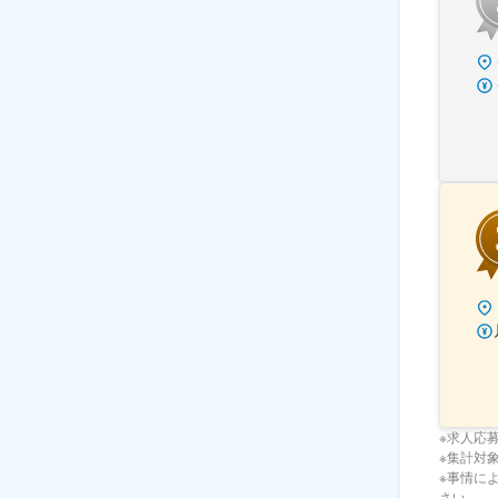
※求人応
※集計対象期
※事情に