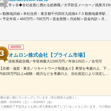
市ヶ谷◆全社改善に携わる総務職／大手防災メーカー／残業月15
＜勤務地詳細＞本社住所：東京都千代田区九段南4-7-3 勤務地最寄駅：東京メトロ南北線、有楽町線／市ケ谷駅受動喫煙対策：屋内全面禁煙変更の範囲：会社の定める事業所（リモートワーク含む）
＜予定年収＞450万円～700万円＜賃金形態＞月給制＜賃金内訳＞月額（基本給）：230,000円～467,000円＜月給＞230,000円～467,000円＜昇給有無＞有＜残業手当＞有＜給与補足＞※スキルを考慮のうえ、決定します。※賞与平均5.8～6ヶ月分賃金はあくまでも目安の金額であり、選考を通じて上下する可能性があります。月給(月額)は固定手当を含めた表記です。
締切間近
オムロン株式会社【プライム市場】
技術系総合職／年収例最大1200万円／年休125日～／在宅可
【京都・滋賀・東京／リモートワーク制度あり】希望を考慮の上、下記いずれかの拠点へ配属■京都事業所（本社）京都府京都市下京区塩小路通堀川東入 オムロン京都センタービル■綾部事業所京都府綾部市中山町鳴谷3-2■桂川事業所京都府向日市寺戸町九ノ坪53番地■京阪奈イノベーションセンタ京都府木津川市木津川台9-1 ＜けいはんな学研都市＞■草津事業所滋賀県草津市西草津2-2-1■東京事業所東京都港区港南2-3-13 品川フロントビル7F※勤務地変更の範囲：国内外の全拠点およびテレワークの就業場所※受動喫煙対策：屋内全面禁煙※当面転勤なし
月給28万円以上※経験・能力などを考慮の上、当社規定により決定します。
募数の多い順にランキングしています（非公開求人は除く）。
間：2026/8/1（土）～2026/8/7（金）
より掲載終了予定日よりも前に求人募集が終了していることもございます。その場合