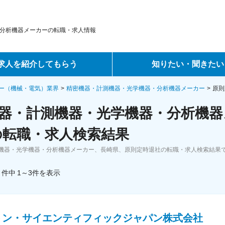
分析機器メーカーの転職・求人情報
求人を紹介してもらう
知りたい・聞きたい
ントサービス
転職ノウハウ
ー（機械・電気）業界
精密機器・計測機器・光学機器・分析機器メーカー
原則
器・計測機器・光学機器・分析機器
サービス
データで見る転職
の転職・求人検索結果
ーエージェントサービス
コラム・インタビュー
機器・光学機器・分析機器メーカー、長崎県、原則定時退社の転職・求人検索結果
転職Q&A
件中
1～3
件
を表示
トン・サイエンティフィックジャパン株式会社