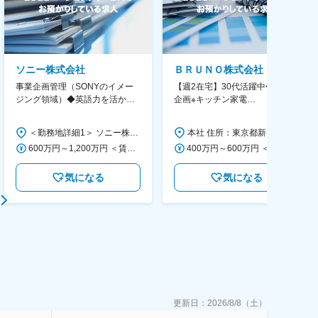
ソニー株式会社
ＢＲＵＮＯ株式会社
事業企画管理（SONYのイメー
【週2在宅】30代活躍中◆商品
ジング領域）◆英語力を活か
企画※キッチン家電
す/CFO管轄＃SECCFO0027
◆「BRUNO」新商品の企画／企
画～調達／働き方◎
＜勤務地詳細1＞ ソニー株式会社 住所：神奈川県横浜市西区みなとみらい5-1-1 受動喫煙対策：屋内全面禁煙 ＜勤務地詳細2＞ ソニーシティ大崎 住所：東京都品川区大崎2-10-1 勤務地最寄駅：JR線／大崎駅 受動喫煙対策：屋内全面禁煙 変更の範囲：会社の定める事業所（リモートワーク含む）
本社 住所：東京都新宿区西新宿6丁目22-1 新宿スクエアタワー B1階 勤務地最寄駅：東京メトロ丸ノ内線／西新宿駅 受動喫煙対策：屋内全面禁煙 変更の範囲：会社の定める事業所（リモートワーク含む）
600万円～1,200万円 ＜賃金形態＞ 月給制 ＜賃金内訳＞ 月額（基本給）：350,000円～500,000円 ＜月給＞ 350,000円～500,000円 ＜昇給有無＞ 有 ＜残業手当＞ 有 ＜給与補足＞ ※年収は経験や能力を考慮の上、当社規定により決定します。 賃金はあくまでも目安の金額であり、選考を通じて上下する可能性があります。 月給(月額)は固定手当を含めた表記です。
400万円～600万円 ＜賃金形態＞ 月給制 経験・能力を考慮の上、優遇いたします。 ＜賃金内訳＞ 月額（基本給）：300,000円～450,000円 ＜月給＞ 300,000円～450,000円 ＜昇給有無＞ 有 ＜残業手当＞ 有 ＜給与補足＞ ・賞与実績：年2回 ・昇給：年1回 ※半年毎に評価を行い、評価が高ければ年齢に関係なく昇給・昇格していきます。創造性の高い人・新しいことにチャレンジした人が高い評価を得られます。 賃金はあくまでも目安の金額であり、選考を通じて上下する可能性があります。 月給(月額)は固定手当を含めた表記です。
気になる
気になる
更新日：
2026/8/8（土）