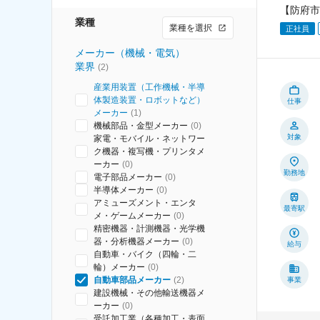
【防府市
業種
業種を選択
正社員
メーカー（機械・電気）
業界
(
2
)
産業用装置（工作機械・半導
体製造装置・ロボットなど）
仕事
メーカー
(
1
)
機械部品・金型メーカー
(
0
)
対象
家電・モバイル・ネットワー
ク機器・複写機・プリンタメ
ーカー
(
0
)
勤務地
電子部品メーカー
(
0
)
半導体メーカー
(
0
)
アミューズメント・エンタ
最寄駅
メ・ゲームメーカー
(
0
)
精密機器・計測機器・光学機
器・分析機器メーカー
(
0
)
給与
自動車・バイク（四輪・二
輪）メーカー
(
0
)
自動車部品メーカー
(
2
)
事業
建設機械・その他輸送機器メ
ーカー
(
0
)
受託加工業（各種加工・表面