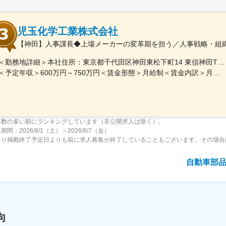
児玉化学工業株式会社
【神田】人事課長◆上場メーカーの変革期を担う／人事戦略・組
＜勤務地詳細＞本社住所：東京都千代田区神田東松下町14 東信神田THビル5F勤務地最寄駅：JR各線・東京メトロ日比谷線／秋葉原駅、都営新宿線 岩本町駅受動喫煙対策：屋内全面禁煙
＜予定年収＞600万円～750万円＜賃金形態＞月給制＜賃金内訳＞月額（基本給）：420,000円～530,000円＜月給＞420,000円～530,000円＜昇給有無＞有＜残業手当＞無＜給与補足＞■残業手当：管理監督署のため支給無し ※深夜金手当有■昇給：年1回■賞与：年2回賃金はあくまでも目安の金額であり、選考を通じて上下する可能性があります。月給(月額)は固定手当を含めた表記です。
募数の多い順にランキングしています（非公開求人は除く）。
間：2026/8/1（土）～2026/8/7（金）
より掲載終了予定日よりも前に求人募集が終了していることもございます。その場合
自動車部
向