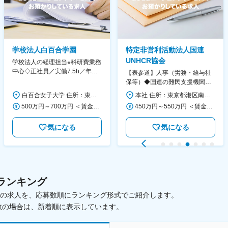
学校法人白百合学園
特定非営利活動法人国連
UNHCR協会
学校法人の経理担当※科研費業務
中心◇正社員／実働7.5h／年休
【表参道】人事（労務・給与社
130日／1881年創立の伝統女子
保等）◆国連の難民支援機関の
大学
活動を支える日本公式支援窓口
白百合女子大学 住所：東京都調布市緑ヶ丘1-25 勤務地最寄駅：京王線／仙川駅 受動喫煙対策：屋内全面禁煙 変更の範囲：会社の定める事業所
本社 住所：東京都港区南青山6-10-11 ウェスレーセンター3F 勤務地最寄駅：地下鉄各線／表参道駅 受動喫煙対策：屋内全面禁煙 変更の範囲：会社の定める事業所（リモートワーク含む）
◆正職員登用前提
500万円～700万円 ＜賃金形態＞ 月給制 ＜賃金内訳＞ 月額（基本給）：280,000円～430,000円 ＜月給＞ 280,000円～430,000円 ＜昇給有無＞ 有 ＜残業手当＞ 有 ＜給与補足＞ ※年齢・過去の経験に基づき、本学規定に合わせ決定 【残業手当】有 /残業時間に応じて全額支給（※想定年収に含む） 【各種手当】扶養手当/住宅手当/通勤手当 等 【賞与】年2回（6月、12月） 【昇給】年1回（4月） 賃金はあくまでも目安の金額であり、選考を通じて上下する可能性があります。 月給(月額)は固定手当を含めた表記です。
450万円～550万円 ＜賃金形態＞ 月給制 ＜賃金内訳＞ 月額（基本給）：340,000円～420,000円 ＜月給＞ 340,000円～420,000円 ＜昇給有無＞ 有 ＜残業手当＞ 有 ＜給与補足＞ ※能力・経験によって決定します。 ■賞与あり（業績評価に応じて支給） 賃金はあくまでも目安の金額であり、選考を通じて上下する可能性があります。 月給(月額)は固定手当を含めた表記です。
気になる
気になる
ランキング
載中の求人を、応募数順にランキング形式でご紹介します。
数の場合は、新着順に表示しています。