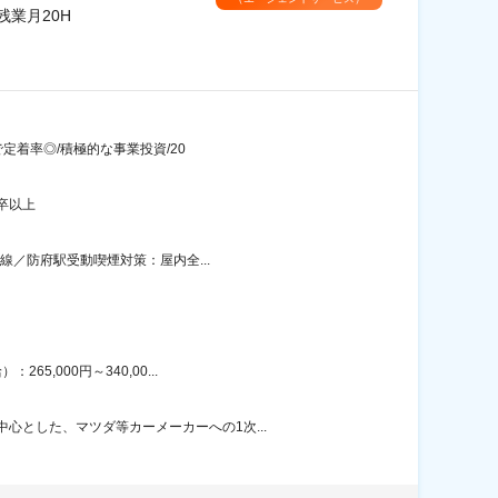
業月20H
で定着率◎/積極的な事業投資/20
卒以上
線／防府駅受動喫煙対策：屋内全...
,000円～340,00...
とした、マツダ等カーメーカーへの1次...