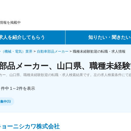
情報を掲載中
求人を紹介してもらう
知りたい・聞きたい
ントサービス
転職ノウハウ
ー（機械・電気）業界
自動車部品メーカー
職種未経験歓迎の転職・求人情報
部品メーカー、山口県、職種未経験
サービス
データで見る転職
カー、山口県、職種未経験歓迎の転職・求人検索結果です。左の求人検索条件にて
ーエージェントサービス
コラム・インタビュー
件中
1～2
件
を表示
転職Q&A
(
1
)
募集中
キョーニシカワ株式会社