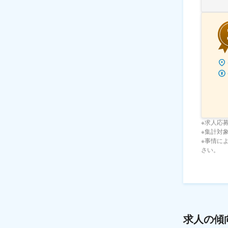
※求人応
※集計対象期
※事情に
さい。
求人の傾