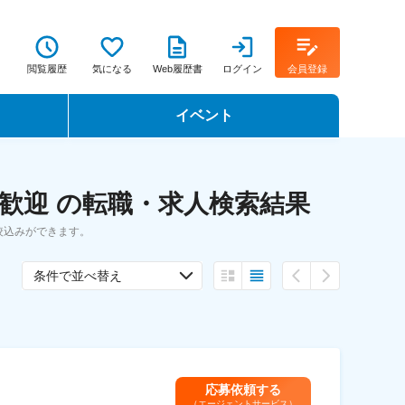
閲覧履歴
気になる
Web履歴書
ログイン
会員登録
イベント
転職イベント・転職セミナー
歓迎 の転職・求人検索結果
転職フェア
絞込みができます。
転職セミナー動画
条件で並べ替え
応募依頼する
（エージェントサービス）