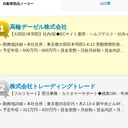
山口県
自動車部品メーカー
高輪ヂーゼル株式会社
【大田区/本羽田】社内SE◆ECサイト運用・ヘルプデスク・社内
＜勤務地詳細＞本社住所：東京都大田区本羽田2-4-12 受動喫煙対策：屋内全面禁煙変更の範囲：会社の定める事業所
＜予定年収＞500万円～600万円＜賃金形態＞日給月給制＜賃金内訳＞月額（基本給）：300,000円～350,000円/月21日間勤務想定＜想定月額＞300,000円～350,000円＜昇給有無＞有＜残業手当＞有＜給与補足＞※別途、諸手当（一律）を支給※給与詳細は経験・能力を考慮のうえ決定■昇給：年1回■賞与：年2回 前年実績3.5カ月賃金はあくまでも目安の金額であり、選考を通じて上下する可能性があります。月給(月額)は固定手当を含めた表記です。
株式会社トレーディングトレード
【フルリモート】受注事務・カスタマーサポート◆残業18h・年休
＜勤務地詳細＞本社住所：東京都渋谷区代々木2-13-4 新中央ビル4F受動喫煙対策：屋内全面禁煙変更の範囲：会社の定める事業所（リモートワーク含む）
＜予定年収＞312万円～420万円＜賃金形態＞月給制＜賃金内訳＞月額（基本給）：260,000円～350,000円＜月給＞260,000円～350,000円＜昇給有無＞有＜残業手当＞有＜給与補足＞※上記は目安であり、スキル・経験により変動します。■昇給：年2回■賞与：年1回 ※賞与は経験・スキルに応じて決定し、業績に応じて変動します。賃金はあくまでも目安の金額であり、選考を通じて上下する可能性があります。月給(月額)は固定手当を含めた表記です。