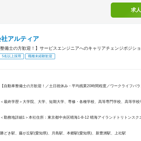
求人
会社アルティア
整備士の方歓迎！】サービスエンジニアへのキャリアチェンジポジショ
5名以上採用
職種未経験歓迎
【自動車整備士の方歓迎！／土日祝休み・平均残業20時間程度／ワークライフバ
＜最終学歴＞大学院、大学、短期大学、専修・各種学校、高等専門学校、高等学校
＜勤務地詳細1＞本社住所：東京都中央区晴海1-8-12 晴海アイランドトリトンスクエア
勝どき駅、藤が丘駅(愛知県)、月島駅、本郷駅(愛知県)、新豊洲駅、上社駅