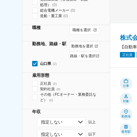
処理）
(
0
)
総合電機メーカー
(
0
)
造船・重工業
(
0
)
職種
職種を選択
株式
勤務地、路線・駅
勤務地を選択
【自動車
正社員
路線・駅を選択
山口県
(
2
)
雇用形態
正社員
(
2
)
仕事
契約社員
(
0
)
その他（FCオーナー・業務委託な
ど）
(
0
)
対象
年収
勤務地
指定しない
以上
最寄駅
指定しない
以下