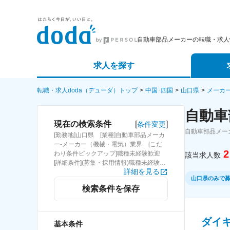
自動車部品メーカーの転職・求人
求人を探す
詳細条件から探す
エージェ
転職・求人doda（デューダ）トップ
中国･四国
山口県
メーカ
自動車
新着求人から探す
スカウト
[
]
現在の検索条件
条件変更
自動車部品メー
[勤務地]山口県 [業種]自動車部品メーカ
求人特集から探す
パートナ
ー-メーカー（機械・電気）業界 [こだ
2
わり条件ピックアップ]職種未経験歓迎
該当求人数
[詳細条件](募集・採用情報)職種未経験歓
詳細を見る
迎
山口県のみで
検索条件を保存
ダイ
基本条件