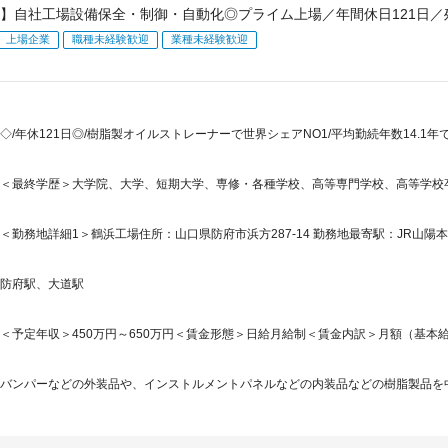
】自社工場設備保全・制御・自動化◎プライム上場／年間休日121日／残
上場企業
職種未経験歓迎
業種未経験歓迎
◇/年休121日◎/樹脂製オイルストレーナーで世界シェアNO1/平均勤続年数14.1年
＜最終学歴＞大学院、大学、短期大学、専修・各種学校、高等専門学校、高等学校
＜勤務地詳細1＞鶴浜工場住所：山口県防府市浜方287-14 勤務地最寄駅：JR山陽本
防府駅、大道駅
＜予定年収＞450万円～650万円＜賃金形態＞日給月給制＜賃金内訳＞月額（基本給）：265
バンパーなどの外装品や、インストルメントパネルなどの内装品などの樹脂製品を中心