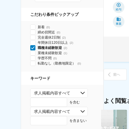
給与
こだわり条件ピックアップ
事業
新着
(
0
)
締め切間近
(
0
)
完全週休2日制
(
2
)
年間休日120日以上
(
2
)
職種未経験歓迎
(
2
)
業種未経験歓迎
(
1
)
学歴不問
(
0
)
転勤なし（勤務地限定）
(
0
)
前へ
キーワード
求人掲載内容すべて
よく閲覧
を含む
求人掲載内容すべて
を含まない