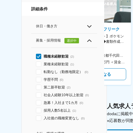
詳細条件
休日・働き方
AGC株式会社
株式会社ゲームフリーク
【横浜※一般職/転勤なし】庶
【庶務アシスタント】ポケモン
募集・採用情報
選択中
務・事務担当～開発部材の発注
シリーズ開発企業◆書類作成・
やDXに向けたシステム利用等～
データ入力など◆年休126日・
食事補助あり◎
AGC横浜テクニカルセンター 住所：神奈川県横浜市鶴見区末広町1-1 勤務地最寄駅：JR線／弁天橋駅 受動喫煙対策：敷地内喫煙可能場所あり 変更の範囲：無
本社 住所：東京都千代田区神田錦町2-2-1 KANDASQUARE 受動喫煙対策：屋内全面禁煙 変更の範囲：会社の定める事業所
職種未経験歓迎
(
2
)
400万円～550万円 ＜賃金形態＞ 月給制 固定給＋業績給 ＜賃金内訳＞ 月額（基本給）：230,000円～280,000円 ＜月給＞ 230,000円～280,000円 ＜昇給有無＞ 有 ＜残業手当＞ 有 ＜給与補足＞ ※上記はあくまで最低保証額です。実際にはこれまでの経験やスキルを考慮の上、決定します。 年収には残業代は含めておりません。 ■昇給：年1回 ■賞与：年2回 賃金はあくまでも目安の金額であり、選考を通じて上下する可能性があります。 月給(月額)は固定手当を含めた表記です。
350万円～500万円 ＜賃金形態＞ 月給制 ＜賃金内訳＞ 月額（基本給）：215,000円～307,000円 固定残業手当/月：76,700円～110,000円（固定残業時間45時間0分/月） 超過した時間外労働の残業手当は追加支給 ＜月給＞ 291,700円～417,000円（一律手当を含む） ＜昇給有無＞ 有 ＜残業手当＞ 有 ＜給与補足＞ ※経験・能力を考慮の上、年齢に関わりなく当社規定により優遇します。 賃金はあくまでも目安の金額であり、選考を通じて上下する可能性があります。 月給(月額)は固定手当を含めた表記です。
業種未経験歓迎
(
1
)
転勤なし（勤務地限定）
(
0
)
気になる
気になる
学歴不問
(
0
)
第二新卒歓迎
(
2
)
社会人経験10年以上歓迎
(
0
)
急募！入社まで1カ月
(
0
)
人気求人
採用人数5名以上
(
1
)
dodaに掲
入社後の職種変更なし
(
0
)
※応募数が同