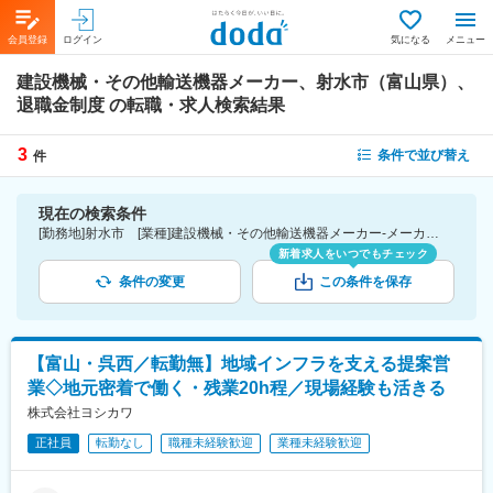
会員登録
ログイン
気になる
メニュー
建設機械・その他輸送機器メーカー、射水市（富山県）、
退職金制度
の転職・求人検索結果
3
条件で並び替え
件
現在の検索条件
[勤務地]射水市 [業種]建設機械・その他輸送機器メーカー-メーカー（機械・電気）業界 [詳細条件](待遇・福利厚生)退職金制度
新着求人をいつでもチェック
条件の変更
この条件を保存
【富山・呉西／転勤無】地域インフラを支える提案営
業◇地元密着で働く・残業20h程／現場経験も活きる
株式会社ヨシカワ
正社員
転勤なし
職種未経験歓迎
業種未経験歓迎