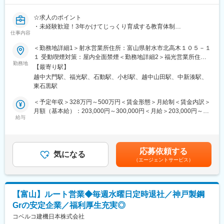
■入社後の流れ
まずは建設機械の名称や用途を学ぶことからスタートします。
☆求人のポイント
先輩社員との同行営業やOJTを通じて業務を覚えていただきま
・未経験歓迎！3年かけてじっくり育成する教育体制
す。
仕事内容
・転勤なし×残業月10時間程度で長期就業が可能
業界未経験の方でも、生産管理や品質管理、施工管理、物流管理
・資格取得費用は会社負担、手に職を実現できる環境
＜勤務地詳細1＞射水営業所住所：富山県射水市北高木１０５－１
などで培った調整力やコミュニケーション力を活かして活躍でき
・建機レンタル需要増加により業績安定の成長企業
１ 受動喫煙対策：屋内全面禁煙＜勤務地詳細2＞福光営業所住
る環境です。
・ICタグで機械管理！業務効率◎
勤務地
所：富山県南砺市荒木４８６－１ 受動喫煙対策：屋内全面禁煙＜
【最寄り駅】
勤務地詳細3＞小矢部営業所住所：富山県小矢部市今石動町２－１
■業務の魅力
越中大門駅、福光駅、石動駅、小杉駅、越中山田駅、中新湊駅、
■採用背景
３－１８７ 受動喫煙対策：屋内全面禁煙変更の範囲：会社の定め
扱う機械は道路・河川・橋梁・建物など、地域インフラを支える
東石黒駅
建設機械の「所有からレンタルへ」という市場変化により、当社
る事業所
工事現場で使用されます。
への整備・メンテナンス需要が拡大しています。
＜予定年収＞328万円～500万円＜賃金形態＞月給制＜賃金内訳＞
自分が関わった現場が街の風景として残り、地域発展に貢献して
後も安定した品質でサービス提供を行うため、組織体制の強化を
月額（基本給）：203,000円～300,000円＜月給＞203,000円～
いる実感を得られることが大きなやりがいです。
目的とした増員募集となります。
給与
300,000円＜昇給有無＞有＜残業手当＞有＜給与補足＞※上記の賃
金は目安の金額であり、選考を通じて上下する可能性がありま
また、創業以来培ってきた顧客基盤と業界内での高い知名度があ
■職務概要
す。■昇給：年1回（4月）※前年度実績：1,400円～50,000円 ■賞
り、お客様と長期的な信頼関係を築いていける環境です。
建設機械・林業機械のレンタル事業を展開する当社にて、サービ
与：年2回（7月・12月）※前年度実績：2.6か月賃金はあくまでも
応募依頼する
スエンジニア（整備士）としてご活躍いただきます。
気になる
目安の金額であり、選考を通じて上下する可能性があります。月
■ワークライフバランスを整える
（エージェントサービス）
主にレンタル機械の点検・整備・修理を中心に、在庫管理や簡単
給(月額)は固定手当を含めた表記です。
残業時間も少なくプライベートを充実できます
な顧客対応もお任せします。
従業員の声を集めてみました！
・プールでトレーニング、帰宅後はスポーツ鑑賞！
■具体的な業務内容
・帰宅後は習慣である筋トレを。夕食後は子どもたちとお風呂！
【富山】ルート営業◆毎週水曜日定時退社／神戸製鋼
・返却されたレンタル機械の状態をチェックし、不具合があれば
・友人との約束など気兼ねなく予定をいれることができ充実！
Grの安定企業／福利厚生充実◎
修理
・レンタル用の建設機械や林業機械の点検・メンテナンスを実施
コベルコ建機日本株式会社
■当社について