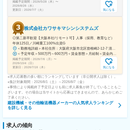
掲載予定期間：
2026/5/28（木）
〜
2026/8/26（水）
気になる
更新日：
2026/7/7（火）
株式会社カワサキマシンシステムズ
◎第二新卒歓迎【大阪本社/リモート可】人事（採用、教育など）
年休125日／川崎重工100%出資G
＜勤務地詳細＞本社住所：大阪府大阪市北区曾根崎2-12-7 清和梅田ビル8F勤務地最寄駅：Osaka Metro 谷町線／東梅田駅受動喫煙対策：屋内全面禁煙変更の範囲：会社の定める事業所
＜予定年収＞500万円～600万円＜賃金形態＞月給制＜賃金内訳＞月額（基本給）：240,000円～300,000円＜月給＞240,000円～300,000円＜昇給有無＞有＜残業手当＞有＜給与補足＞※上記年収は目安であり、詳細はスキル・経験を考慮し決定いたします。■昇給：年1回■賞与：年2回■モデル年収：30歳：600万円※あくまでモデルです。最終的には、経験・人物面等を面接で判断し決定します賃金はあくまでも目安の金額であり、選考を通じて上下する可能性があります。月給(月額)は固定手当を含めた表記です。
掲載予定期間：
2026/7/6（月）
〜
2026/10/4（日）
気になる
更新日：
2026/7/16（木）
※求人応募数の多い順にランキングしています（非公開求人は除く）。
※集計対象期間：2026/8/1（土）～2026/8/7（金）
※事情により掲載終了予定日よりも前に求人募集が終了していることもご
ざいます。その場合は当サイトから応募はできませんので、あらかじめご
了承ください。
建設機械・その他輸送機器メーカー
の人気求人ランキング
を詳しく見る
求人の傾向