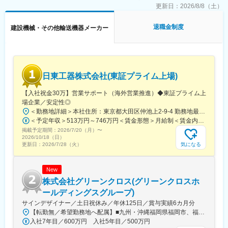
まずは先輩社員と同行し、OJTを通して教育していきます。その
更新日：
2026/8/8（土）
■残業が少ない理由
後、1人1台社用車を支給し、訪問先から1日のスケジュール含
(1)業務負荷を考慮し、対応可能以上の業務は外注しています
め、裁量もって営業活動を行っていただきます。
退職金制度
建設機械・その他輸送機器メーカー
(2)取引先にレンタル機械の返却を早めてもらうよう協力をいただ
いています
■キャリアパス：
(3)ICタグで機械管理を行い、業務効率を向上させています
入社時は営業担当での採用となりますが将来的には営業所長、支
社長といったキャリアパスをご用意しております。
変更の範囲：会社の定める業務
日東工器株式会社(東証プライム上場)
■働き方：
・残業：平均月30h程度となっております。また水曜日の定時退
【入社祝金30万】営業サポート（海外営業推進）◆東証プライム上
社の徹底・他曜日も19時以降の残業規制など働き方についてしっ
場企業／安定性◎
かりと管理しており、平均有給取得日数15日以上となっておりま
＜勤務地詳細＞本社住所：東京都大田区仲池上2-9-4 勤務地最寄駅：都営浅草線線／西馬込駅受動喫煙対策：屋内全面禁煙変更の範囲：会社の定める事業所
す。
＜予定年収＞513万円～746万円＜賃金形態＞月給制＜賃金内訳＞月額（基本給）：250,730円～365,589円その他固定手当/月：15,300円～22,300円＜月給＞266,030円～387,889円＜昇給有無＞有＜残業手当＞有＜給与補足＞■その他固定手当：一律住宅手当1万5300円～2万2300円（居住地に応じて変動）■賞与：5.5ヵ月 ※直近実績■海外駐在員の場合は、赴任国によって給与水準が異なり、手当や待遇面も規程に準ずる形で追加されます。賃金はあくまでも目安の金額であり、選考を通じて上下する可能性があります。月給(月額)は固定手当を含めた表記です。
・出張：主に営業所所在県内を担当いただきます。そのため頻度
掲載予定期間：
2026/7/20（月）
〜
は年に数回程度であり、展示会などのイベント時に出張となりま
2026/10/18（日）
す。
気になる
更新日：
2026/7/28（火）
・転勤：本ポジションはエリア別採用も可能なため、転勤先は原
則支社内のみと、地域密着でのご就業が可能です。※地域職におい
New
て転勤が発生する場合、転勤先は原則配属支社内のみとなりま
す。
株式会社グリーンクロス(グリーンクロスホ
ールディングスグループ)
変更の範囲：会社の定める業務
サインデザイナー／土日祝休み／年休125日／賞与実績6カ月分
【転勤無／希望勤務地へ配属】■九州・沖縄福岡県福岡市、福岡県北九州市、福岡県久留米市、佐賀県佐賀市、佐賀県鳥栖市、長崎県西彼杵郡長与町、長崎県佐世保市、熊本県熊本市、熊本県球磨郡あさぎり町、大分県大分市、宮崎県宮崎市、鹿児島県鹿児島市、鹿児島県鹿屋市、沖縄県浦添市、沖縄県名護市 ■中国山口県山口市、山口県下関市、広島県広島市、広島県福山市、岡山県岡山市、鳥取県鳥取市、鳥取県境港市、島根県松江市 ■四国愛媛県松山市、香川県高松市、徳島県徳島市、高知県高知市 ■東海愛知県名古屋市、三重県四日市市、静岡県静岡市、静岡県浜松市、岐阜県羽島市 ■関西大阪府大阪市、大阪府堺市、兵庫県神戸市、兵庫県姫路市、奈良県奈良市、京都府京都市 ■関東東京都中央区、埼玉県川口市、埼玉県久喜市、埼玉県さいたま市、神奈川県横浜市、神奈川県相模原市、千葉県千葉市 ■東北宮城県仙台市、宮城県石巻市、山形県山形市、福島県郡山市 ※受動喫煙対策あり
入社7年目／600万円 入社5年目／500万円