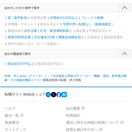
ほかのこだわり条件で探す
第二新卒歓迎
外資系企業
年間休日120日以上
フレックス勤務
管理職・マネジャー
英語を活かす
学歴不問
転勤なし（勤務地限定）
服装自由
女性活躍
社宅・家賃補助制度
上場企業
中国語を活かす
残業20時間未満
完全週休2日制
職種未経験歓迎
土日祝休み
原則定時退社
海外出張あり
U・Iターン支援あり
ほかの固定給で探す
固定給25万円以上
固定給35万円以上
転職・求人doda（デューダ）トップ
北信越
富山県
射水市
メーカー（機械・電気）業界
建設機
械・その他輸送機器メーカー
退職金制度の転職・求人情報
転職サイト dodaをシェア
ヘルプ
会社概要
拠点一覧
利用規約
免責事項
通信に関する情報の利用について
サイトマップ
採用を検討中の方へ