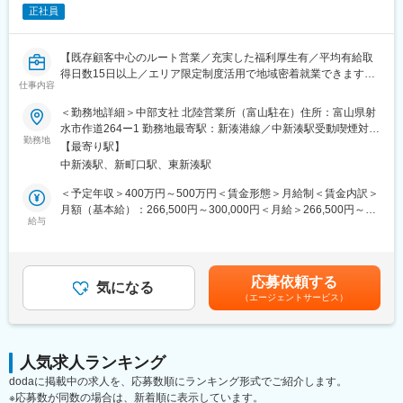
・お客様がお持ちの機械を現地で点検・修理することもあります
当社は2030年に創業100周年を迎える建機レンタルでは全国レベ
正社員
・機械の貸出・返却にあわせて、在庫の確認や予約の管理を行い
ルの有力安定企業です。
ます
・出庫前に機械が問題なく動くか最終チェックを行います
レンタル事業を核に、北陸三県を中心として中部地方に44拠点を
【既存顧客中心のルート営業／充実した福利厚生有／平均有給取
・機械の使い方などをお客様へ簡単にご説明します（全体の1割程
展開しています。
得日数15日以上／エリア限定制度活用で地域密着就業できます
度）
仕事内容
これからも企業理念に込めた「お客様の期待を超える価値の創
◎】
※業務の約8～9割は整備業務のため、技術習得に集中できる環境
造」を進化させてまいります。
＜勤務地詳細＞中部支社 北陸営業所（富山駐在）住所：富山県射
です。
■職務概要：
水市作道264ー1 勤務地最寄駅：新湊港線／中新湊駅受動喫煙対
変更の範囲：会社の定める業務
建設機械･運搬機械の販売ならびにサービスを提供する同社で、油
勤務地
策：屋内全面禁煙変更の範囲：会社の定める事業所
■1日の流れ（例）
【最寄り駅】
圧ショベルを中心とした、建設機械の営業をお任せします。
・7:00 出社
中新湊駅、新町口駅、東新湊駅
・営業方法：主にルート営業となり、建設会社や建機のレンタル
・8:00 ミーティング・接客対応
会社等を対象にコベルコ建機製の建設機械を販売します。
＜予定年収＞400万円～500万円＜賃金形態＞月給制＜賃金内訳＞
・9:00 返却機械の点検・整備
・顧客属性：既存のお客様が中心になる為、買い替えの提案がメ
月額（基本給）：266,500円～300,000円＜月給＞266,500円～
・12:00 昼休憩
インとなります。他にも、新規のお客様への開拓営業や、販売代
給与
300,000円＜昇給有無＞有＜残業手当＞有＜給与補足＞■上記は目
・13:00 在庫確認
理店のフォローを行います。
安となります。上下する可能性がございます。※モデル年収：30
・14:00 現場出張（設置・説明）
・予算：半期ごと予算が割り振られます。個々人によって異なり
歳480万円、35歳560万円賃金はあくまでも目安の金額であり、選
・16:00 出庫準備
ますが概ね数十台を個人目標に販売台数が割り振られます。
考を通じて上下する可能性があります。月給(月額)は固定手当を含
・17:30 退社
応募依頼する
・商材：油圧ショベルをメインに、ホイールローダや用途別専用
気になる
めた表記です。
（エージェントサービス）
機（建物解体機、自動車解体機、資源リサイクル用機械、林業用
■入社後の流れ
機械など）、道路機械などになります。また、現在はICT建機も販
入社後は先輩社員とのOJTを通じて業務を習得いただきます。約3
売しており、作業効率化や安全性向上を実現しております。
年を目安に一人前を目指していただくため、未経験の方でも安心
◇詳細URL：https://www.kobelco-kenki.co.jp/products/#model
してスタート可能です。
人気求人ランキング
◇ICT建機：https://www.kobelco-kenki.co.jp/pickup/horunavi/
また、床上操作式クレーンや玉掛などの資格は会社全額負担で取
dodaに掲載中の求人を、応募数順にランキング形式でご紹介します。
得できます。
※応募数が同数の場合は、新着順に表示しています。
■入社後について：