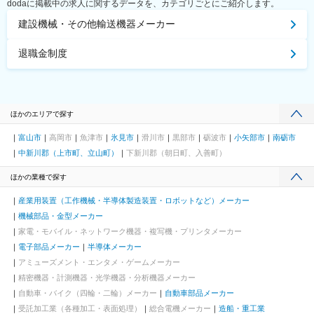
dodaに掲載中の求人に関するデータを、カテゴリごとにご紹介します。
建設機械・その他輸送機器メーカー
退職金制度
ほかのエリアで探す
富山市
高岡市
魚津市
氷見市
滑川市
黒部市
砺波市
小矢部市
南砺市
中新川郡（上市町、立山町）
下新川郡（朝日町、入善町）
ほかの業種で探す
産業用装置（工作機械・半導体製造装置・ロボットなど）メーカー
機械部品・金型メーカー
家電・モバイル・ネットワーク機器・複写機・プリンタメーカー
電子部品メーカー
半導体メーカー
アミューズメント・エンタメ・ゲームメーカー
精密機器・計測機器・光学機器・分析機器メーカー
自動車・バイク（四輪・二輪）メーカー
自動車部品メーカー
受託加工業（各種加工・表面処理）
総合電機メーカー
造船・重工業