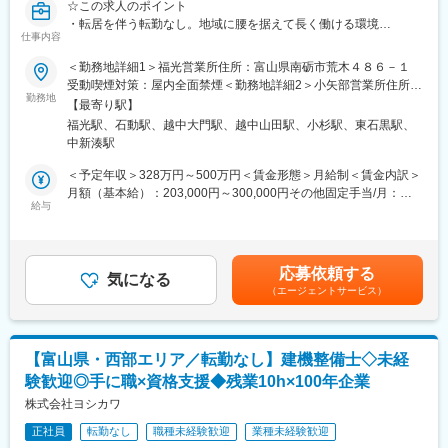
☆この求人のポイント
・転居を伴う転勤なし。地域に腰を据えて長く働ける環境
仕事内容
・創業100周年を目前に控える安定企業
・既存顧客中心の営業スタイル
＜勤務地詳細1＞福光営業所住所：富山県南砺市荒木４８６－１
・ICタグで機械管理し業務効率化などDXが進む企業
受動喫煙対策：屋内全面禁煙＜勤務地詳細2＞小矢部営業所住所：
・扱う機械は地域の発展の貢献できるインフラ整備や建物づくり
勤務地
富山県小矢部市今石動町２－１３－１８７ 受動喫煙対策：屋内全
【最寄り駅】
面禁煙＜勤務地詳細3＞射水営業所住所：富山県射水市北高木１０
福光駅、石動駅、越中大門駅、越中山田駅、小杉駅、東石黒駅、
■業務内容
５－１１ 受動喫煙対策：屋内全面禁煙変更の範囲：会社の定める
中新湊駅
建設会社や土木会社など既存取引先を中心に、建設機械や発電機
事業所
などのレンタル提案をお任せします。
＜予定年収＞328万円～500万円＜賃金形態＞月給制＜賃金内訳＞
単に機械を提案するだけでなく、お客様の工事内容や工期、現場
月額（基本給）：203,000円～300,000円その他固定手当/月：
状況を確認しながら最適な機械やサービスを提案するポジション
給与
30,000円＜月給＞233,000円～330,000円＜昇給有無＞有＜残業手
です。
当＞有＜給与補足＞※上記の賃金は目安の金額であり、選考を通じ
て上下する可能性があります。■その他固定手当：営業手当
【具体的には】
（30,000円／月）■昇給：年1回（4月）※前年度実績：1,400円～
応募依頼する
・既存顧客への訪問、ニーズのヒアリング
気になる
20,400円 ■賞与：年2回（7月・12月）※前年度実績：2.6か月賃金
（エージェントサービス）
・建設機械や関連商品の提案
はあくまでも目安の金額であり、選考を通じて上下する可能性が
・見積作成
あります。月給(月額)は固定手当を含めた表記です。
・機械搬入時の立会い
・返却後の整備部門との連携
【富山県・西部エリア／転勤なし】建機整備士◇未経
・納期やスケジュール調整
験歓迎◎手に職×資格支援◆残業10h×100年企業
※営業といっても新規開拓中心ではなく、お客様・現場・社内の整
株式会社ヨシカワ
備スタッフをつなぐ調整役としての役割が大きい仕事です。
正社員
転勤なし
職種未経験歓迎
業種未経験歓迎