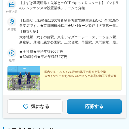
【まずは基礎研修＋先輩とのOJTでゆっくりスタート】ゴンドラ
のメンテナンスや設置業務／チームで分担
仕事内容
【転勤なし/勤務先は100%希望を考慮/自動車通勤OK】全国19の
各支店です。★首都圏積極採用★U・Iターン歓迎【各支店一覧】
勤務地
＜関東＞・浦安センター／千葉県浦安市・東京西支店／埼玉県新
【最寄り駅】
座市・埼玉支店／埼玉県川口市・多摩支店／東京都武蔵村山市・
大谷地駅、六丁の目駅、東京ディズニーシー・ステーション駅、
横浜支店／神奈川県川崎市・千葉支店／千葉県千葉市＜北海道
新座駅、見沼代親水公園駅、上北台駅、早通駅、東門前駅、県庁
＞・札幌支店／北海道札幌市＜東北＞・仙台支店／宮城県仙台市
前駅(千葉県)、古庄駅、小牧口駅、金沢駅、安治川口駅、中書島
＜北信越＞・信越支店／新潟県新潟市・北陸営業所／石川県金沢
★全社員★平均年収806万円
駅、新長田駅、太田駅(香川県)、古市橋駅、柚須駅、八景水谷駅、
市＜東海＞・名古屋支店／愛知県小牧市・静岡支店／静岡県静岡
★30歳時点★平均年収574万円
卸町駅(宮城県)、西代駅、駒ケ林駅
給与
市＜関西＞・大阪支店／大阪府大阪市・京都営業所／京都府京都
市・神戸支店／兵庫県神戸市＜中国・四国＞・四国支店／香川県
高松市・広島支店／広島県広島市＜九州＞・福岡支店／福岡県福
国内シェア80％！27期連続黒字の超安定型企業
スカイツリーやあべのハルカスなど名高い施工実績多数
岡市・熊本支店／熊本県熊本市※受動喫煙対策あり（屋内全面禁
煙）
気になる
応募する