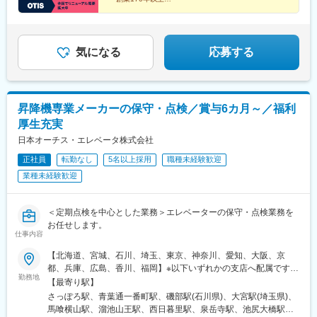
・老舗の外資系企業として国内でも確かな実績と信頼を
維持
・スーパーフレックスタイム制&年休128日
・インセンティブで実績を明確に還元
気になる
応募する
昇降機専業メーカーの保守・点検／賞与6カ月～／福利
厚生充実
日本オーチス・エレベータ株式会社
正社員
転勤なし
5名以上採用
職種未経験歓迎
業種未経験歓迎
＜定期点検を中心とした業務＞エレベーターの保守・点検業務を
お任せします。
仕事内容
【北海道、宮城、石川、埼玉、東京、神奈川、愛知、大阪、京
都、兵庫、広島、香川、福岡】※以下いずれかの支店へ配属です。
勤務地
初任地は希望を考慮。※詳細な勤務地は「勤務地一覧」のタブより
【最寄り駅】
ご覧いただけます。■北海道支店■東北支店■北信越支店■関東支店
さっぽろ駅、青葉通一番町駅、磯部駅(石川県)、大宮駅(埼玉県)、
（埼玉）■首都圏支店（東京中央営業所、港営業所、城東営業所、
馬喰横山駅、溜池山王駅、西日暮里駅、泉岳寺駅、池尻大橋駅、