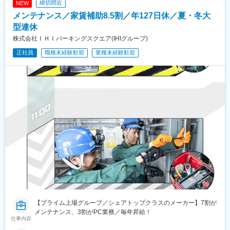
す。
締切間近
NEW
◎製品の提案・お見積り
メンテナンス／家賃補助8.5割／年127日休／夏・冬大
◎発注・納品手配
■働き方
＜お客さま＞
型連休
◇休日出勤：月4回。振替出勤の場合は、必ず振替休日は取得して
建設工事を手掛ける地場企業や大手ゼネコンなど。札幌市内・近
いただいています。
株式会社ＩＨＩパーキングスクエア(IHIグループ)
郊が営業エリアとなるため、出張はほとんどありません。また、
◇転勤：当面はなし。キャリアアップのため、他製品への理解＆
正社員
職種未経験歓迎
業種未経験歓迎
社用車を貸与しているので案件によっては直行直帰も可能です◎
スキルアップの為今後転勤の可能性はございます
■配属先情報：
変更の範囲：会社の定める業務
営業部長（50代）＋メンバー30代2名20代1名が在籍しています。
仕事の相談がしやすいのはもちろん、部署や立場に関係なく世間
話を楽しめる温かい雰囲気の職場です。
■入社後の流れ：
・1～2ヵ月程度…本社併設の工場で、製品知識を学ぶことからス
タートです。
・3ヵ月目…社内での電話対応などを行いながら、業界理解を深め
ていきましょう。
・慣れてきたら…先輩の営業活動に同行しながら、業務の流れを
覚えていきます。自信がついてきたら、徐々に担当企業を増やし
ていくイメージです。
■1日の流れ：
【プライム上場グループ／シェアトップクラスのメーカー】7割が
8:30 出社、メールチェックなど
メンテナンス、3割がPC業務／毎年昇給！
仕事内容
9:30 営業資料を準備してお客さま先へ
12:00 お昼休憩