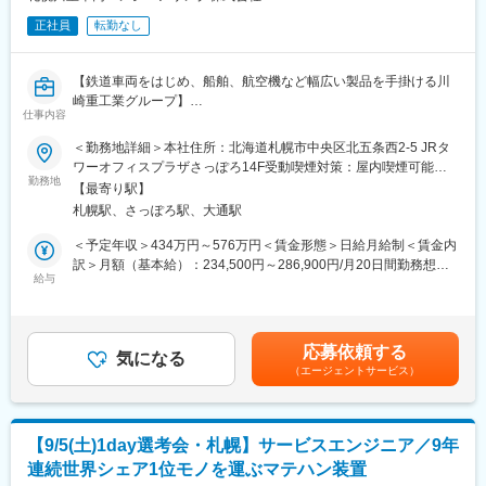
正社員
転勤なし
【鉄道車両をはじめ、船舶、航空機など幅広い製品を手掛ける川
崎重工業グループ】
仕事内容
■業務内容：
＜勤務地詳細＞本社住所：北海道札幌市中央区北五条西2-5 JRタ
・札幌市交通局を中心とした既存顧客向けルート営業をお任せし
ワーオフィスプラザさっぽろ14F受動喫煙対策：屋内喫煙可能場
ます。
勤務地
所あり変更の範囲：会社の定める事業所
【最寄り駅】
・地下鉄や路面電車の安全運行を支える保守部品の販売・納入管
札幌駅、さっぽろ駅、大通駅
理、車両の改造・改修工事に関する提案や契約手続きなどを担当
いただきます。
＜予定年収＞434万円～576万円＜賃金形態＞日給月給制＜賃金内
・飛び込み営業やテレアポによる新規開拓はなく、長年取引のあ
訳＞月額（基本給）：234,500円～286,900円/月20日間勤務想定
るお客様との関係構築が中心。ニーズを引き出しながら、社内技
給与
その他固定手当/月：9,300円＜想定月額＞243,800円～296,200円
術部門やメーカーとの調整を行う「技術と顧客の橋渡し役」とし
＜昇給有無＞有＜残業手当＞有＜給与補足＞※当社規程に基づき、
て活躍いただきます。
経験・能力などを考慮して決定いたします。※上記年収は残業手当
（5時間程度）、賞与を含んで算出■賞与あり（年2回、2025年度
応募依頼する
■業務詳細：
気になる
実績5カ月支給…会社業績に連動）■昇給あり（年1回）■その他固
（エージェントサービス）
（1）札幌市交通局への定期訪問、関係構築
定手当：給食手当9,300円（月額一律支給）賃金はあくまでも目安
（2）地下鉄、路面電車向け保守部品の販売
の金額であり、選考を通じて上下する可能性があります。月給(月
（3）見積書作成、入札対応
額)は固定手当を含めた表記です。
（4）受注後の納入管理
【9/5(土)1day選考会・札幌】サービスエンジニア／9年
（5）車両改造、改修工事に関する営業活動
連続世界シェア1位モノを運ぶマテハン装置
（6）メーカー、社内技術部門との調整