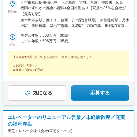
＜◎東京は採用強化中！＞北海道、宮城、東京、神奈川、広島、
13:00 午後の訪問再開
福岡いずれかの拠点へ配属※全国転勤あり【家賃の85%を会社が負
16:00 帰社、書類作成や納品手配など
勤務地
担】◎都内の例／家賃10万円の家に、2万円負担で住める！独身
【最寄り駅】
17:30 明日の確認をして退社
寮や新婚社宅、転勤社宅などの制度も整えています。※規定あり
東本願寺前駅、西１１丁目駅、川内駅(宮城県)、新御徒町駅、乃木
データ入力・伝票作成はフロントチームが対応することで、残業
【転勤について】転勤を含めたキャリア形成については毎年、上
坂駅、飯田橋駅、築地市場駅、池袋駅、万願寺駅、田町駅(東京
時間の軽減に取り組んでいます◎
司と面談をしながら行っていきますので、ご自身の希望やご意向
都)、月島駅、横浜駅、日本大通り駅、土橋駅(広島県)、博多駅、
を率直に相談ください。【転勤手当】ご入社後、転居を伴う転勤
モデル年収：503万円（30歳）
赤坂駅(福岡県)、西線６条駅、中央区役所前駅、稲荷町駅(東京
＼特別な知識・スキルは必要ありません／
に至った場合には、移転旅費（引越代、旅費交通費）は会社が全
モデル年収：596万円（35歳）
都)、水道橋駅、東銀座駅、三田駅(東京都)、勝どき駅、元町・中
業界や製品について、営業の仕方…etc、業務に必要なことは私た
給与
額支給。加えて、赴任手当として9万円～23万円を支給します。
華街駅、小網町駅、西線９条旭山公園通駅、西８丁目駅、仲御徒
ちがしっかりとサポートします！未経験から営業に挑戦した先輩
【単身赴任の場合】ご家族との別居手当として月4万5,000円～5
町駅、後楽園駅、銀座駅、芝浦ふ頭駅、舟入町駅
社員もいるので、ご安心ください◎
【未経験歓迎】安心できる会社で、頼れる仲間と働こう！
万5,000円を支給。さらに、3カ月に4回分の帰宅交通費（実費）
を支給します。
変更の範囲：会社の定める業務
＼20代が活躍中／
★経験に関わらず育成
★年間休日127日
★夏季休暇は毎年9連休
★男性育休取得実績あり
★原則出張なし
★毎年昇給
気になる
応募する
★個別説明会を実施中
エレベーターのリニューアル営業／未経験歓迎／充実
の福利厚生
東芝エレベータ株式会社(東芝グループ)