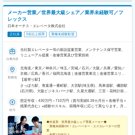
メーカー営業／世界最大級シェア／業界未経験可／フ
レックス
日本オーチス・エレベータ株式会社
正社員
5名以上採用
業種未経験歓迎
当社製エレベーター等の新設提案営業、メンテナンス保守営業、
リニューアル提案・改修営業及び営業技術
仕事内容
北海道／東京／神奈川／埼玉／宮城／石川／大阪／兵庫／愛知／
京都／広島／香川／福岡北海道｜改修営業東北｜改修営業エリ
勤務地
ア：青森、秋田、岩手、宮城、山形、福島首都圏｜改修営業エリ
【最寄り駅】
ア：東京、神奈川、千葉、埼玉関東｜改修営業エリア：埼玉、千
さっぽろ駅、青葉通一番町駅、大宮駅(埼玉県)、馬車道駅、磯部駅
葉、栃木、群馬、茨城神奈川｜改修営業エリア：神奈川北信越｜
(石川県)、大阪ビジネスパーク駅、久屋大通駅、三宮・花時計前
営業技術エリア：石川、富山、福井、長野西日本｜新設営業、営
駅、稲荷町駅(広島県)、片原町駅(香川県)、博多駅、札幌駅、あお
業技術エリア：大阪・京都・兵庫・滋賀・奈良・和歌山近畿｜改
想定年収：430万円～710万円（賞与実績6.39カ月分＋各種手当＋
ば通駅、京橋駅(大阪府)、栄町駅(愛知県)、旧居留地・大丸前駅、
修営業エリア：大阪・奈良・和歌山神戸｜改修営業エリア： 兵庫
残業代含む）※経験やスキル、前職年収に応じて異なります。月給
段原一丁目駅、瓦町駅、大通駅、広瀬通駅、大阪城公園駅、栄駅
給与
中部｜保守営業、改修営業、営業技術エリア：愛知、岐阜、三重
22.4万円～35万円＋賞与年2回※賃金は経験、スキル、前職の年収
(愛知県)、神戸三宮駅(阪急・神戸高速)、銀山町駅、高松築港駅
中国｜ 保守営業、改修営業、営業技術エリア：広島市・岡山・鳥
を考慮します※別途インセンティブ制度あり（入社5年以内の若手
取・島根・山口四国│改修営業エリア：四国九州｜新設営業、改修
社員のインセンティブ支給額平均値：年間約40万円）※営業手当
◆外資系・世界最大級シェア専業メーカー◆
・業種未経験OK！エレベーター・エスカレーターの営
営業、営業技術エリア：沖縄を除く九州全域
（月2万円）あり※通勤交通費全額支給（会社規程に基づく）
業
・創業170年以上