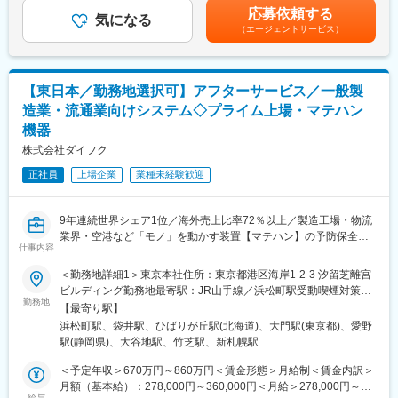
■組織構成：
の金額であり、選考を通じて上下する可能性があります。月給(月
応募依頼する
1チーム複数体制で点検・保守を行い、リーダーのもと若手メンバ
気になる
額)は固定手当を含めた表記です。
（エージェントサービス）
ーが多数活躍中です。
部署により年齢構成は異なりますが、チームで動くため、協調性
を大切にできる方が活躍しやすい職場です。
【東日本／勤務地選択可】アフターサービス／一般製
■入社後の流れ：
造業・流通業向けシステム◇プライム上場・マテハン
まずは先輩社員に同行し、安全ルールや設備の名称・役割を学ぶ
機器
ところからスタートします。
徐々に簡単な点検作業を担当し、電気工事士など業務上必要な関
株式会社ダイフク
連資格の取得も会社が受験費用負担・報奨金支給などでバックア
正社員
上場企業
業種未経験歓迎
ップがあります。
未経験の方も基礎から丁寧に育成し、将来的には支社支店内のチ
ームリーダーや本社にて営業・販売業務、設計・開発業務、企画
9年連続世界シェア1位／海外売上比率72％以上／製造工場・物流
業務、管理系業務へのキャリアチェンジの可能性もあります。
業界・空港など「モノ」を動かす装置【マテハン】の予防保全／
仕事内容
賞与支給実績9か月以上
■当社・当求人の魅力：
◎空港インフラを支える社会貢献性の高い仕事。CO2削減・環境
＜勤務地詳細1＞東京本社住所：東京都港区海岸1-2-3 汐留芝離宮
■業務内容
配慮の取り組みを通じ、将来性ある分野でスキルを磨けます。
ビルディング勤務地最寄駅：JR山手線／浜松町駅受動喫煙対策：
一般製造業、物流業界向けの物流・搬送システムのサービスエン
勤務地
◎電気・機械・冷凍機・危険物など、他業界でも応用可能な資
屋内全面禁煙＜勤務地詳細2＞袋井カスタマーステーション住所：
【最寄り駅】
ジニアをご担当いただきます。
格・経験を実務を通じて習得できる環境です。
静岡県袋井市堀越1075-19 勤務地最寄駅：JR東海道本線線／袋井
浜松町駅、袋井駅、ひばりが丘駅(北海道)、大門駅(東京都)、愛野
流通業、食品・医薬品・アパレルメーカーなどの納入先にて、協
◎連結売上高150億円以上など明確な数値目標を掲げ成長を続け
駅受動喫煙対策：屋内全面禁煙＜勤務地詳細3＞札幌CS住所：北
駅(静岡県)、大谷地駅、竹芝駅、新札幌駅
力会社と協力し、物流・搬送システム（自走台車・コンベア・自
ており、安定性とチャレンジ精神を両立しています。
海道札幌市厚別区厚別中央3条2丁目1-41 タイヨウビル1階受動喫
動倉庫など）の定期点検及びメンテナンスを行います。
煙対策：屋内全面禁煙変更の範囲：東京・大阪・小牧・滋賀その
＜予定年収＞670万円～860万円＜賃金形態＞月給制＜賃金内訳＞
＜主な業務内容＞
◆建設業登録・免許
他国内すべての事務所および海外拠点
月額（基本給）：278,000円～360,000円＜月給＞278,000円～
・協力会社と協力し、保全計画に沿ったメンテナンス業務をして
給与