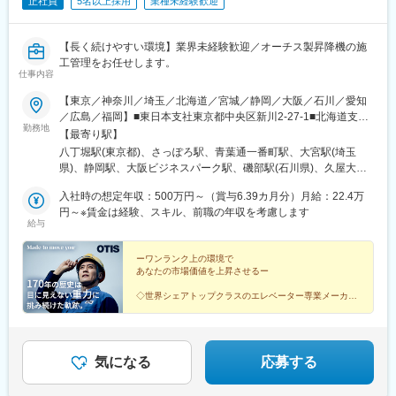
正社員
5名以上採用
業種未経験歓迎
【長く続けやすい環境】業界未経験歓迎／オーチス製昇降機の施
工管理をお任せします。
仕事内容
【東京／神奈川／埼玉／北海道／宮城／静岡／大阪／石川／愛知
／広島／福岡】■東日本支社東京都中央区新川2-27-1■北海道支店
勤務地
北海道札幌市中央区北3条西1-1-1■東北支店宮城県仙台市青葉区一
【最寄り駅】
番町1-2-25■関東支店埼玉県さいたま市大宮区桜木町1-11-9■神奈
八丁堀駅(東京都)、さっぽろ駅、青葉通一番町駅、大宮駅(埼玉
川支店神奈川県横浜市中区新港2-2-1■静岡支店静岡県静岡市葵区
県)、静岡駅、大阪ビジネスパーク駅、磯部駅(石川県)、久屋大通
常磐町2-13-1■西日本支社大阪府大阪市中央区城見2丁目2-22■北
駅、稲荷町駅(広島県)、博多駅、札幌駅、あおば通駅、馬車道駅、
信越支店石川県金沢市鞍月5丁目181番地 ＡＵＢＥビル■中部支店
入社時の想定年収：500万円～（賞与6.39カ月分）月給：22.4万
新静岡駅、京橋駅(大阪府)、栄町駅(愛知県)、段原一丁目駅、大通
愛知県名古屋市東区泉1-23-30■中国支店広島県広島市南区稲荷町
円～※賃金は経験、スキル、前職の年収を考慮します
駅、広瀬通駅、大阪城公園駅、栄駅(愛知県)、銀山町駅
給与
4-1■九州支店福岡県福岡市博多区博多駅南1-2-13※定期異動はあり
ません。原則として引っ越しを伴わないエリア内異動ですが、将
来的に昇進等に伴う全国転勤の可能性はあります。※勤務ブロック
ーワンランク上の環境で
あなたの市場価値を上昇させるー
制度あり。変更の範囲：国内外各拠点のうち、会社が定めるもの
とします。※受動喫煙対策：敷地内全面禁煙
◇世界シェアトップクラスのエレベーター専業メーカー
◇高層ビル・公共交通機関・大型施設のインフラを支え
る
◇幅広い案件を対応し、確実にスキルアップできる環境
気になる
応募する