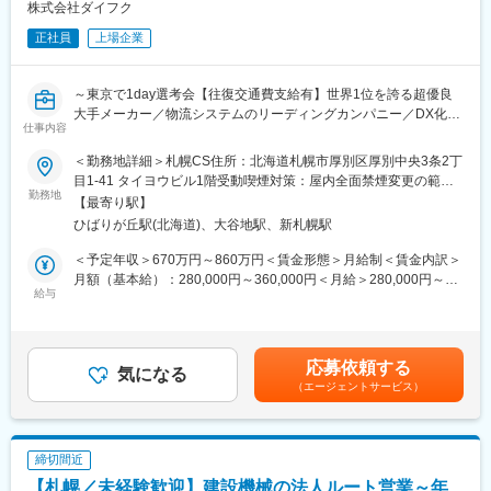
（7）契約手続き、各種書類作成
株式会社ダイフク
※担当エリアは札幌市内のみ
正社員
上場企業
※営業車利用
※出張は年に1、2回ほど有り
～東京で1day選考会【往復交通費支給有】世界1位を誇る超優良
■1日の流れ（例）：
大手メーカー／物流システムのリーディングカンパニー／DX化に
▽8:30 出社、メール確認
仕事内容
も先進的に着手！～
▽9:00 課内打合せ
＜勤務地詳細＞札幌CS住所：北海道札幌市厚別区厚別中央3条2丁
▽10:00 書類作成・社内決裁
■選考会詳細
目1-41 タイヨウビル1階受動喫煙対策：屋内全面禁煙変更の範
▽11:00 技術担当との打合せ
・実施日時：2026年9月5日(土) 9:00～17:00内のいずれか
勤務地
囲：会社の定める事業所
▽12:00 昼食
【最寄り駅】
・開催場所：東京本社にて対面
▽13:00 お客様先訪問（見積提出・ヒアリング）
ひばりが丘駅(北海道)、大谷地駅、新札幌駅
▽17:00 帰社、依頼事項整理・問い合わせ対応
■ポジション説明
＜予定年収＞670万円～860万円＜賃金形態＞月給制＜賃金内訳＞
▽18:00 退社
一般製造業、物流業界向けの物流・搬送システムのサービスエン
月額（基本給）：280,000円～360,000円＜月給＞280,000円～
ジニア（製品納品後の顧客窓口）をご担当いただきます。
給与
360,000円＜昇給有無＞有＜残業手当＞有＜給与補足＞※上記年収
■ポジションの魅力：
流通業、食品・医薬品・アパレルメーカー（日本を代表する名だ
は目安であり、詳細はスキル・経験を考慮し決定いたします。賞
・札幌市交通局を中心とした安定した顧客基盤のもと、社会イン
たる大手企業等）などの納入先にて、協力会社と協力し、
与あり 年2回（7月、12月）2026度実績 年間9.12カ月※入社1年目
フラを支えるやりがいを実感できます。
物流・搬送システム（自走台車・コンベア・自動倉庫など）の定
の賞与は支給制限があります。■平均年収 917万円（2025年12
・個人ノルマはなく、関係構築やプロセスを重視する営業スタイ
応募依頼する
期点検及びメンテナンスを行います。
気になる
月現在・平均年齢41歳）賃金はあくまでも目安の金額であり、選
ルです。
（エージェントサービス）
※単発ではなく、長期的な信頼関係を築いていくことが可能です！
考を通じて上下する可能性があります。月給(月額)は固定手当を含
・官公庁特有のルールへの対応は必要ですが、一度習得すると専
めた表記です。
門性として長く活かせます。
■業務内容
・待遇、休暇、福利厚生など、川崎重工グループとほぼ同様の設
・協力会社と協力し、保全計画に沿ったメンテナンス業務
定となっているため、安定した就業が可能となります。
締切間近
・保全などの現場経験を積んでから、客先に合わせた保全計画の
【札幌／未経験歓迎】建設機械の法人ルート営業～年
作成や提案業務