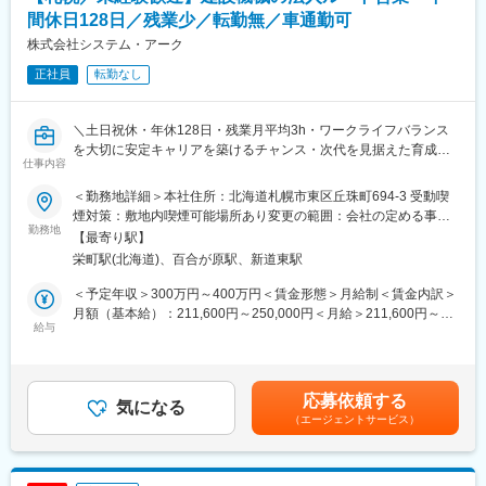
■入社後の流れ：
・リニューアルや予防保全の提案
間休日128日／残業少／転勤無／車通勤可
・先輩社員との同行訪問を通じてOJTで業務を習得。まずは部品
・トラブル対応
株式会社システム・アーク
や製品知識を身につけることからスタートし、約1年をかけて業務
・工事計画、安全管理、パートナー会社への労務費発注
の流れを理解いただきます。
正社員
転勤なし
※現場の状況によりますが、実際にお客様先に出向くのは月に1回
※長期的な育成を前提とした採用です。
程度です。
■組織構成：
＼土日祝休・年休128日・残業月平均3h・ワークライフバランス
■入社後の流れ
・札幌市交通局向け専属担当として営業1名、バックオフィス1名
を大切に安定キャリアを築けるチャンス・次代を見据えた育成枠
・入社初日：会社説明、安全講習を実施します。
が在籍。
仕事内容
採用です／
・配属先の現場：先輩社員がマンツーマンで独り立ちできるま
・将来的な組織強化や次世代育成を見据えた増員募集です。
で、OJTを行います。
＜勤務地詳細＞本社住所：北海道札幌市東区丘珠町694-3 受動喫
■業務概要：
・1カ月の研修：入社約半年後、滋賀県の生産工場で社内ルールや
煙対策：敷地内喫煙可能場所あり変更の範囲：会社の定める事業
変更の範囲：会社の定める業務
工事現場で活躍する様々な機材・設備のレンタル・販売を手掛け
勤務地
システムについて学ぶ研修があります。
所
【最寄り駅】
ている当社。特に、工事用エレベーターを取り扱う企業は道内で
・入社3年程度：工事と点検をメインに経験を積んでいただきま
栄町駅(北海道)、百合が原駅、新道東駅
も珍しく、札幌市内近郊を中心に、多くのクライアントから厚い
す。
信頼を寄せられています。
・入社3年以降：パートナー会社社員の管理監督業務の比率が増え
＜予定年収＞300万円～400万円＜賃金形態＞月給制＜賃金内訳＞
今後も安定したサービスを提供していくため、今回新たに「営
ます。
月額（基本給）：211,600円～250,000円＜月給＞211,600円～
業」メンバーを増員募集！イチから成長できる環境です。
給与
250,000円＜昇給有無＞有＜残業手当＞有＜給与補足＞※年齢・ス
■製品魅力
キルを考慮し、当社規定のもと優遇いたします。■月給：211,600
■業務内容：
世界最先端の技術と高い信頼性を備えた総合自動化ソリューショ
円～＋各種手当＋賞与（年2回）■昇給：年1回■賞与：年2回賃金
工事を手掛ける企業様を訪問し、工事用エレベーターや発電機、
ンです。省人化・効率化ニーズに応えるべく、
はあくまでも目安の金額であり、選考を通じて上下する可能性が
応募依頼する
仮設事務所設備等のご提案をお任せします。
気になる
倉庫全体の高速化・効率化を実現し、多くの企業で使用されてい
あります。月給(月額)は固定手当を含めた表記です。
（エージェントサービス）
ます。「壊れにくい・安全・正確」と評価される
■具体的には：
世界基準の品質を持ち、日常生活を支える物流インフラの核心を
＜業務の流れ＞
担う製品のため、技術者として誇りを持って携わることができま
◎お客さま先訪問・ニーズ確認