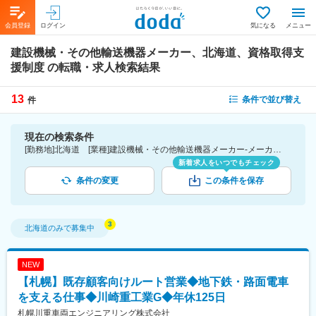
会員登録
ログイン
気になる
メニュー
建設機械・その他輸送機器メーカー、北海道、資格取得支
援制度
の転職・求人検索結果
13
条件で並び替え
件
現在の検索条件
[勤務地]北海道 [業種]建設機械・その他輸送機器メーカー-メーカー（機械・電気）業界 [詳細条件](待遇・福利厚生)資格取得支援制度
新着求人をいつでもチェック
条件の変更
この条件を保存
北海道
のみで募集中
NEW
【札幌】既存顧客向けルート営業◆地下鉄・路面電車
を支える仕事◆川崎重工業G◆年休125日
札幌川重車両エンジニアリング株式会社