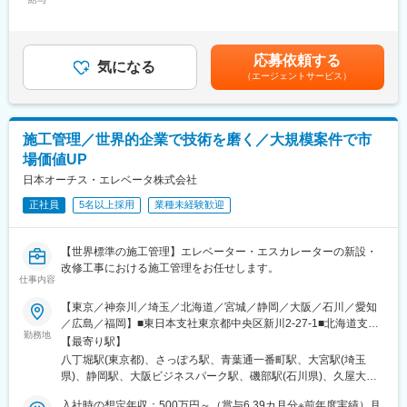
特定建設業 電気・管・機械器具設置工事業 国土交通大臣許可
360,000円＜昇給有無＞有＜残業手当＞有＜給与補足＞※上記年収
いただきます。
(特-4)第17596号
は目安であり、詳細はスキル・経験を考慮し決定いたします。賞
・保全などの現場経験を積んでから、客先に合わせた保全計画の
一般建設業 塗装・電気通信工事業 国土交通大臣許可 (般-4)第
与あり 年2回（7月、12月）2026度実績 年間9.12カ月※入社1年目
作成や提案業務も行います。
17596号
の賞与は支給制限があります。■平均年収 917万円（2025年12
応募依頼する
・リニューアルや予防保全の提案
気になる
月現在・平均年齢41歳）賃金はあくまでも目安の金額であり、選
（エージェントサービス）
・トラブル対応
変更の範囲：会社の定める業務
考を通じて上下する可能性があります。月給(月額)は固定手当を含
・工事計画、安全管理、パートナー会社への労務費発注など
めた表記です。
・月に3～4回待機当番があります。現場の状況によりますが、実
際にお客様先に出向くのは月に1回程度です。
施工管理／世界的企業で技術を磨く／大規模案件で市
場価値UP
■やりがい
・製品納品後の顧客窓口となります。単発ではなく、長期的な信
日本オーチス・エレベータ株式会社
頼関係を築いていくことが可能です。アフターサービスへの信頼=
正社員
5名以上採用
業種未経験歓迎
ダイフクの信頼へと繋がっていくやりがいを感じることができま
す
【世界標準の施工管理】エレベーター・エスカレーターの新設・
■働き方
改修工事における施工管理をお任せします。
・休日出勤の頻度
仕事内容
月4回。振替出勤の場合は、必ず振替休日は取得していただいてい
【東京／神奈川／埼玉／北海道／宮城／静岡／大阪／石川／愛知
ます。
／広島／福岡】■東日本支社東京都中央区新川2-27-1■北海道支店
勤務地
北海道札幌市中央区北3条西1-1-1■東北支店宮城県仙台市青葉区一
■勤務地備考
【最寄り駅】
番町1-2-25■関東支店埼玉県さいたま市大宮区桜木町1-11-9■神奈
・宮城県仙台市宮城野区中野字神明169－1
八丁堀駅(東京都)、さっぽろ駅、青葉通一番町駅、大宮駅(埼玉
川支店神奈川県横浜市中区新港2-2-1■静岡支店静岡県静岡市葵区
・埼玉県さいたま市北区東大成町2‐653
県)、静岡駅、大阪ビジネスパーク駅、磯部駅(石川県)、久屋大通
常磐町2-13-1■西日本支社大阪府大阪市中央区城見2丁目2-22■北
・千葉県野田市清水公園東1‐14-1
駅、稲荷町駅(広島県)、博多駅、札幌駅、あおば通駅、馬車道駅、
信越支店石川県金沢市鞍月5丁目181番地 ＡＵＢＥビル■中部支店
入社時の想定年収：500万円～（賞与6.39カ月分※前年度実績）月
・千葉県浦安市入船1‐5‐2 プライムタワー新浦安512