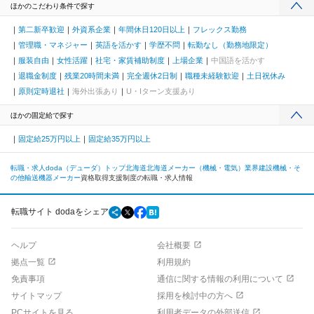
ほかのこだわり条件で探す
第二新卒歓迎
外資系企業
年間休日120日以上
フレックス勤務
管理職・マネジャー
英語を活かす
学歴不問
転勤なし（勤務地限定）
服装自由
女性活躍
社宅・家賃補助制度
上場企業
中国語を活かす
退職金制度
残業20時間未満
完全週休2日制
職種未経験歓迎
土日祝休み
原則定時退社
海外出張あり
U・Iターン支援あり
ほかの固定給で探す
固定給25万円以上
固定給35万円以上
転職・求人doda（デューダ）トップ
北海道
北海道
メーカー（機械・電気）業界
建設機械・そ
の他輸送機器メーカー
資格取得支援制度の転職・求人情報
転職サイト dodaをシェア
ヘルプ
会社概要
拠点一覧
利用規約
免責事項
通信に関する情報の利用について
サイトマップ
採用を検討中の方へ
PCサイトを見る
利用者データの外部送信