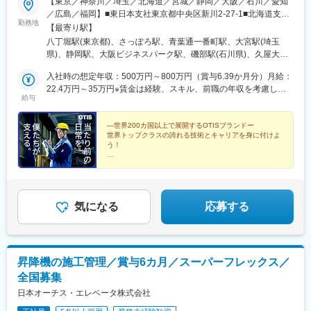
【東京／神奈川／埼玉／北海道／宮城／静岡／大阪／石川／愛知
／広島／福岡】■東日本支社東京都中央区新川2-27-1■北海道支店
勤務地
北海道札幌市中央区北3条西1-1-1■東北支店宮城県仙台市青葉区一
【最寄り駅】
番町1-2-25■関東支店埼玉県さいたま市大宮区桜木町1-11-9■神奈
八丁堀駅(東京都)、さっぽろ駅、青葉通一番町駅、大宮駅(埼玉
川支店神奈川県横浜市中区新港2-2-1■静岡支店静岡県静岡市葵区
県)、静岡駅、大阪ビジネスパーク駅、磯部駅(石川県)、久屋大通
常磐町2-13-1■西日本支社大阪府大阪市中央区城見2丁目2-22■北
駅、稲荷町駅(広島県)、博多駅、札幌駅、あおば通駅、馬車道駅、
信越支店石川県金沢市鞍月5丁目181番地 ＡＵＢＥビル■中部支店
入社時の想定年収：500万円～800万円（賞与6.39か月分）月給：
新静岡駅、京橋駅(大阪府)、栄町駅(愛知県)、段原一丁目駅、大通
愛知県名古屋市東区泉1-23-30■中国支店広島県広島市南区稲荷町
22.4万円～35万円※賃金は経験、スキル、前職の年収を考慮しま
駅、広瀬通駅、大阪城公園駅、栄駅(愛知県)、銀山町駅
給与
4-1■九州支店福岡県福岡市博多区博多駅南1-2-13※定期異動はあり
す
ません。原則として引っ越しを伴わないエリア内異動ですが、将
来的に昇進等に伴う全国転勤の可能性はあります。※勤務ブロック
―世界200カ国以上で展開するOTISブランドー
世界トップクラスの誇れる技術とキャリアを身に付けよ
制度あり。変更の範囲：国内外各拠点のうち、会社が定めるもの
う！
とします。※受動喫煙対策：敷地内全面禁煙
★教育体制充実：資格取得支援制度あり
★柔軟な働き方：スーパーフレックス制度
★安定した待遇：賞与6カ月分・福利厚生充実
気になる
応募する
昇降機の施工管理／賞与6カ月／スーパーフレックス／
全国募集
日本オーチス・エレベータ株式会社