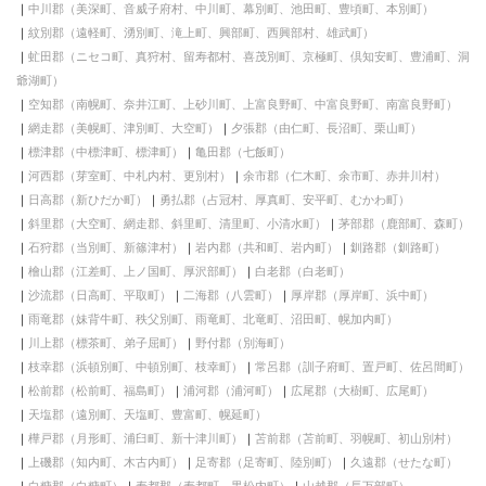
中川郡（美深町、音威子府村、中川町、幕別町、池田町、豊頃町、本別町）
紋別郡（遠軽町、湧別町、滝上町、興部町、西興部村、雄武町）
虻田郡（ニセコ町、真狩村、留寿都村、喜茂別町、京極町、倶知安町、豊浦町、洞
爺湖町）
空知郡（南幌町、奈井江町、上砂川町、上富良野町、中富良野町、南富良野町）
網走郡（美幌町、津別町、大空町）
夕張郡（由仁町、長沼町、栗山町）
標津郡（中標津町、標津町）
亀田郡（七飯町）
河西郡（芽室町、中札内村、更別村）
余市郡（仁木町、余市町、赤井川村）
日高郡（新ひだか町）
勇払郡（占冠村、厚真町、安平町、むかわ町）
斜里郡（大空町、網走郡、斜里町、清里町、小清水町）
茅部郡（鹿部町、森町）
石狩郡（当別町、新篠津村）
岩内郡（共和町、岩内町）
釧路郡（釧路町）
檜山郡（江差町、上ノ国町、厚沢部町）
白老郡（白老町）
沙流郡（日高町、平取町）
二海郡（八雲町）
厚岸郡（厚岸町、浜中町）
雨竜郡（妹背牛町、秩父別町、雨竜町、北竜町、沼田町、幌加内町）
川上郡（標茶町、弟子屈町）
野付郡（別海町）
枝幸郡（浜頓別町、中頓別町、枝幸町）
常呂郡（訓子府町、置戸町、佐呂間町）
松前郡（松前町、福島町）
浦河郡（浦河町）
広尾郡（大樹町、広尾町）
天塩郡（遠別町、天塩町、豊富町、幌延町）
樺戸郡（月形町、浦臼町、新十津川町）
苫前郡（苫前町、羽幌町、初山別村）
上磯郡（知内町、木古内町）
足寄郡（足寄町、陸別町）
久遠郡（せたな町）