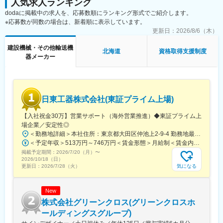
人気求人ランキング
dodaに掲載中の求人を、応募数順にランキング形式でご紹介します。
※応募数が同数の場合は、新着順に表示しています。
更新日：
2026/8/6（木）
建設機械・その他輸送機
北海道
資格取得支援制度
器メーカー
日東工器株式会社(東証プライム上場)
【入社祝金30万】営業サポート（海外営業推進）◆東証プライム上
場企業／安定性◎
＜勤務地詳細＞本社住所：東京都大田区仲池上2-9-4 勤務地最寄駅：都営浅草線線／西馬込駅受動喫煙対策：屋内全面禁煙変更の範囲：会社の定める事業所
＜予定年収＞513万円～746万円＜賃金形態＞月給制＜賃金内訳＞月額（基本給）：250,730円～365,589円その他固定手当/月：15,300円～22,300円＜月給＞266,030円～387,889円＜昇給有無＞有＜残業手当＞有＜給与補足＞■その他固定手当：一律住宅手当1万5300円～2万2300円（居住地に応じて変動）■賞与：5.5ヵ月 ※直近実績■海外駐在員の場合は、赴任国によって給与水準が異なり、手当や待遇面も規程に準ずる形で追加されます。賃金はあくまでも目安の金額であり、選考を通じて上下する可能性があります。月給(月額)は固定手当を含めた表記です。
掲載予定期間：
2026/7/20（月）
〜
2026/10/18（日）
気になる
更新日：
2026/7/28（火）
New
株式会社グリーンクロス(グリーンクロスホ
ールディングスグループ)