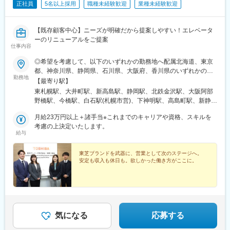
正社員
5名以上採用
職種未経験歓迎
業種未経験歓迎
【既存顧客中心】ニーズが明確だから提案しやすい！エレベータ
ーのリニューアルをご提案
仕事内容
◎希望を考慮して、以下のいずれかの勤務地へ配属北海道、東京
都、神奈川県、静岡県、石川県、大阪府、香川県のいずれかの拠
勤務地
点■北海道支社北海道札幌市白石区東札幌四条2-1-1 ■東京支社東
【最寄り駅】
京都品川区大井1-28-1 住友不動産大井町駅前ビル■神奈川支社神
東札幌駅、大井町駅、新高島駅、静岡駅、北鉄金沢駅、大阪阿部
奈川県横浜市西区みなとみらい4-4-2 横浜ブルーアベニュー■静
野橋駅、今橋駅、白石駅(札幌市営)、下神明駅、高島町駅、新静岡
岡支店静岡県静岡市駿河区稲川2-1-1■北陸支店石川県金沢市昭和
駅、金沢駅、天王寺駅、みなとみらい駅、天王寺駅前駅
町16-1■関西支社大阪府大阪市阿倍野区阿倍野筋1-1-43 あべのハ
月給23万円以上＋諸手当※これまでのキャリアや資格、スキルを
ルカス■四国支店香川県高松市朝日町2-2-22 高松ビル1階※受動
考慮の上決定いたします。
給与
喫煙対策あり
東芝ブランドを武器に、営業として次のステージへ。
安定も収入も休日も。欲しかった働き方がここに。
気になる
応募する