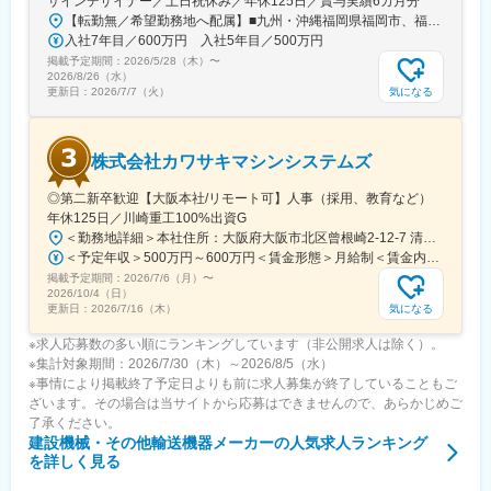
サインデザイナー／土日祝休み／年休125日／賞与実績6カ月分
【転勤無／希望勤務地へ配属】■九州・沖縄福岡県福岡市、福岡県北九州市、福岡県久留米市、佐賀県佐賀市、佐賀県鳥栖市、長崎県西彼杵郡長与町、長崎県佐世保市、熊本県熊本市、熊本県球磨郡あさぎり町、大分県大分市、宮崎県宮崎市、鹿児島県鹿児島市、鹿児島県鹿屋市、沖縄県浦添市、沖縄県名護市 ■中国山口県山口市、山口県下関市、広島県広島市、広島県福山市、岡山県岡山市、鳥取県鳥取市、鳥取県境港市、島根県松江市 ■四国愛媛県松山市、香川県高松市、徳島県徳島市、高知県高知市 ■東海愛知県名古屋市、三重県四日市市、静岡県静岡市、静岡県浜松市、岐阜県羽島市 ■関西大阪府大阪市、大阪府堺市、兵庫県神戸市、兵庫県姫路市、奈良県奈良市、京都府京都市 ■関東東京都中央区、埼玉県川口市、埼玉県久喜市、埼玉県さいたま市、神奈川県横浜市、神奈川県相模原市、千葉県千葉市 ■東北宮城県仙台市、宮城県石巻市、山形県山形市、福島県郡山市 ※受動喫煙対策あり
入社7年目／600万円 入社5年目／500万円
掲載予定期間：
2026/5/28（木）
〜
2026/8/26（水）
気になる
更新日：
2026/7/7（火）
株式会社カワサキマシンシステムズ
◎第二新卒歓迎【大阪本社/リモート可】人事（採用、教育など）
年休125日／川崎重工100%出資G
＜勤務地詳細＞本社住所：大阪府大阪市北区曾根崎2-12-7 清和梅田ビル8F勤務地最寄駅：Osaka Metro 谷町線／東梅田駅受動喫煙対策：屋内全面禁煙変更の範囲：会社の定める事業所
＜予定年収＞500万円～600万円＜賃金形態＞月給制＜賃金内訳＞月額（基本給）：240,000円～300,000円＜月給＞240,000円～300,000円＜昇給有無＞有＜残業手当＞有＜給与補足＞※上記年収は目安であり、詳細はスキル・経験を考慮し決定いたします。■昇給：年1回■賞与：年2回■モデル年収：30歳：600万円※あくまでモデルです。最終的には、経験・人物面等を面接で判断し決定します賃金はあくまでも目安の金額であり、選考を通じて上下する可能性があります。月給(月額)は固定手当を含めた表記です。
掲載予定期間：
2026/7/6（月）
〜
2026/10/4（日）
気になる
更新日：
2026/7/16（木）
※求人応募数の多い順にランキングしています（非公開求人は除く）。
※集計対象期間：2026/7/30（木）～2026/8/5（水）
※事情により掲載終了予定日よりも前に求人募集が終了していることもご
ざいます。その場合は当サイトから応募はできませんので、あらかじめご
了承ください。
建設機械・その他輸送機器メーカー
の人気求人ランキング
を詳しく見る