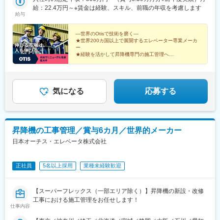
新静岡駅、京橋駅(大阪府)、栄町駅(愛知県)、段原一丁目駅、大通
愛知県名古屋市東区泉1-23-30■中国支店広島県広島市南区稲荷町
給：22.4万円～※賃金は経験、スキル、前職の年収を考慮します
・新潟県新潟市西蒲区打越140-4
駅、広瀬通駅、大阪城公園駅、栄駅(愛知県)、銀山町駅
給与
4-1■九州支店福岡県福岡市博多区博多駅南1-2-13※定期異動はあり
・神奈川県横浜市港北区新横浜3‐9-18新横浜TECHビルA館４階
ません。原則として引っ越しを伴わないエリア内異動ですが、将
・神奈川県相模原市南区北里2-27-1
来的に昇進等に伴う全国転勤の可能性はあります。※勤務ブロック
―世界のOtisで技術を磨く―
・神奈川県海老名市中央2-9-50 プライムタワー4F
★世界200カ国以上で展開するエレベーター専業メーカ
制度あり。変更の範囲：国内外各拠点のうち、会社が定めるもの
・東京都港区芝浦3-16-20芝浦前川ビル1F
ー
とします。※受動喫煙対策：敷地内全面禁煙
・茨城県水戸市加倉井町418-14
★経験を活かして昇降機専門の施工管理へ
・茨城県つくば市高野台3-17-4
★公共交通機関や商業施設、地域のランドマークに関わ
る
・栃木県下野市石橋696-3
★待遇も業界トップクラス
・埼玉県鴻巣市袋968
・埼玉県川越市大塚新町63‐2
気になる
応募する
・埼玉県草加市北谷1-17-1
・千葉県千葉市中央区新町24-9 千葉ウエストビル4階
・千葉県成田市花崎町959 森田ビル6階
・東京都 立川市富士見町2‐13-19 富士見町ビル2Ｆ
昇降機の工事管理／賞与6カ月／世界的メーカー
日本オーチス・エレベータ株式会社
変更の範囲：会社のすべての業務
正社員
5名以上採用
業種未経験歓迎
【スーパーフレックス（一部エリア除く）】昇降機の新設・改修
工事における施工管理をお任せします！
仕事内容