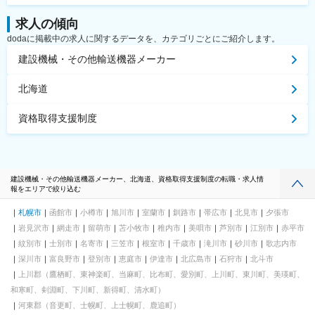
求人の傾向
dodaに掲載中の求人に関するデータを、カテゴリごとにご紹介します。
建設機械・その他輸送機器メーカー
北海道
資格取得支援制度
建設機械・その他輸送機器メーカー、北海道、資格取得支援制度の転職・求人情
報をエリアで絞り込む
札幌市
函館市
小樽市
旭川市
室蘭市
釧路市
帯広市
北見市
夕張市
岩見沢市
網走市
留萌市
苫小牧市
稚内市
美唄市
芦別市
江別市
赤平市
紋別市
士別市
名寄市
三笠市
根室市
千歳市
滝川市
砂川市
歌志内市
深川市
富良野市
登別市
恵庭市
伊達市
北広島市
石狩市
北斗市
上川郡（鷹栖町、東神楽町、当麻町、比布町、愛別町、上川町、東川町、美瑛町、
和寒町、剣淵町、下川町、新得町、清水町）
河東郡（音更町、士幌町、上士幌町、鹿追町）