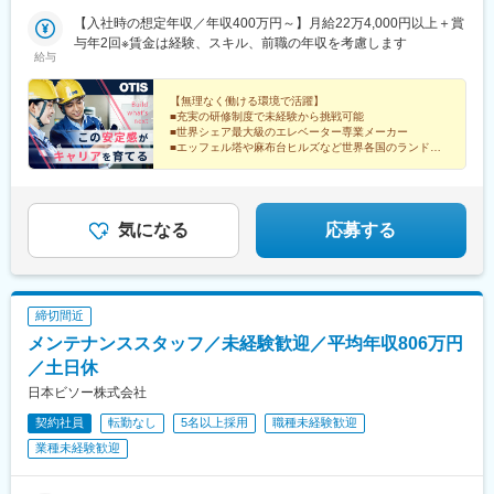
城南営業所、城西営業所、城北営業所）■神奈川支店（横浜営業
高田馬場駅、日本大通り駅、久屋大通駅、渡辺橋駅、江坂駅、堺
所）■中部支店■近畿支店（大阪中央営業所、大阪北営業所、大手
【入社時の想定年収／年収400万円～】月給22万4,000円以上＋賞
駅、天満橋駅、中津駅(地下鉄)、上鳥羽口駅、旧居留地・大丸前
前営業所、阪和営業所、梅田営業所）■京都支店■神戸支店■中国
与年2回※賃金は経験、スキル、前職の年収を考慮します
駅、稲荷町駅(広島県)、片原町駅(香川県)、博多駅、札幌駅、あお
給与
支店■四国支店■九州支店※定期的な異動はなく、原則として引っ
ば通駅、小伝馬町駅、赤坂駅(東京都)、西日暮里駅(舎人ライナ
越しを伴わない範囲でのエリア内異動となります。ただし、昇進
ー)、高輪ゲートウェイ駅、目白駅、関内駅、栄町駅(愛知県)、肥
等に伴い、将来的に全国転勤の可能性が生じる場合があります
【無理なく働ける環境で活躍】
後橋駅、大小路駅、谷町四丁目駅、大阪梅田駅(阪急線)、十条駅
■充実の研修制度で未経験から挑戦可能
（事例は多くはありません）。※勤務ブロック制度あり。異動の範
(京都府・近鉄線)、三宮・花時計前駅、松川町駅、瓦町駅、大通
■世界シェア最大級のエレベーター専業メーカー
囲：国内外各拠点のうち、会社が定めるものとします。※受動喫煙
駅、広瀬通駅、人形町駅、六本木一丁目駅、日暮里駅(舎人ライナ
■エッフェル塔や麻布台ヒルズなど世界各国のランドマ
対策：敷地内全面禁煙
ークにも納入
ー)、白金高輪駅、下落合駅、元町・中華街駅、栄駅(愛知県)、大
■年間休日128日※就業規則で定める
江橋駅、宿院駅、中崎町駅、神戸三宮駅(阪急・神戸高速)、段原一
■賞与6.39カ月～（昨年度実績）
丁目駅、高松築港駅
気になる
応募する
締切間近
メンテナンススタッフ／未経験歓迎／平均年収806万円
／土日休
日本ビソー株式会社
契約社員
転勤なし
5名以上採用
職種未経験歓迎
業種未経験歓迎