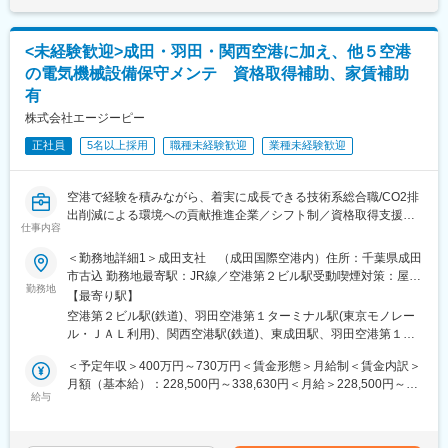
<未経験歓迎>成田・羽田・関西空港に加え、他５空港
の電気機械設備保守メンテ 資格取得補助、家賃補助
有
株式会社エージーピー
正社員
5名以上採用
職種未経験歓迎
業種未経験歓迎
空港で経験を積みながら、着実に成長できる技術系総合職/CO2排
出削減による環境への貢献推進企業／シフト制／資格取得支援あ
仕事内容
り／家賃補助あり／残業月平均13時間
■業務内容：
＜勤務地詳細1＞成田支社 （成田国際空港内）住所：千葉県成田
空港および関連施設の電気設備・機械設備の保守・維持管理（メ
市古込 勤務地最寄駅：JR線／空港第２ビル駅受動喫煙対策：屋内
ンテナンス）に携わっていただきます。
勤務地
喫煙可能場所あり＜勤務地詳細2＞羽田支社 （東京国際空港内）
【最寄り駅】
・空港特殊設備（BHS：手荷物搬送設備、PBB：旅客搭乗橋）の
住所：東京都大田区羽田空港 勤務地最寄駅：東京モノレール羽田
空港第２ビル駅(鉄道)、羽田空港第１ターミナル駅(東京モノレー
保守メンテナンス
空港線／羽田空港第１ターミナル駅受動喫煙対策：屋内喫煙可能
ル・ＪＡＬ利用)、関西空港駅(鉄道)、東成田駅、羽田空港第１・
・ビル設備（電気、空調、給排水など）の保守メンテナンス
場所あり＜勤務地詳細3＞関西支社 （関西国際空港内）住所：大
第２ターミナル駅(京急)、成田空港駅(鉄道)、羽田空港第２ターミ
・航空機向け電気／エアコン／圧搾空気設備の保守メンテナンス
阪府泉南市泉州空港南 勤務地最寄駅：南海電鉄空港線／関西空港
＜予定年収＞400万円～730万円＜賃金形態＞月給制＜賃金内訳＞
ナル駅(東京モノレール・ＡＮＡ利用)
・セキュリティ機器の保守メンテナンス
駅受動喫煙対策：屋内喫煙可能場所あり変更の範囲：会社の定め
月額（基本給）：228,500円～338,630円＜月給＞228,500円～
※空港は365日24時間稼働のため、シフト制（昼勤、夜勤など）で
給与
る事業所
338,630円＜昇給有無＞有＜残業手当＞有＜給与補足＞■賞与実
チーム対応します。
績：年2回（6月・12月※会社業績による）■その他手当：等級手
当、役職手当、夜勤手当、シフト勤務手当賃金はあくまでも目安