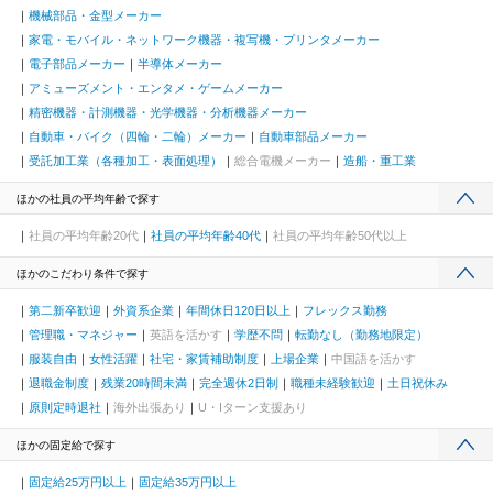
機械部品・金型メーカー
家電・モバイル・ネットワーク機器・複写機・プリンタメーカー
電子部品メーカー
半導体メーカー
アミューズメント・エンタメ・ゲームメーカー
精密機器・計測機器・光学機器・分析機器メーカー
自動車・バイク（四輪・二輪）メーカー
自動車部品メーカー
受託加工業（各種加工・表面処理）
総合電機メーカー
造船・重工業
ほかの社員の平均年齢で探す
社員の平均年齢20代
社員の平均年齢40代
社員の平均年齢50代以上
ほかのこだわり条件で探す
第二新卒歓迎
外資系企業
年間休日120日以上
フレックス勤務
管理職・マネジャー
英語を活かす
学歴不問
転勤なし（勤務地限定）
服装自由
女性活躍
社宅・家賃補助制度
上場企業
中国語を活かす
退職金制度
残業20時間未満
完全週休2日制
職種未経験歓迎
土日祝休み
原則定時退社
海外出張あり
U・Iターン支援あり
ほかの固定給で探す
固定給25万円以上
固定給35万円以上