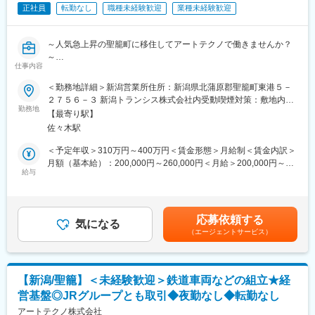
・子どもソーシャルワーカーを配置で支援体制強化
正社員
転勤なし
職種未経験歓迎
業種未経験歓迎
・聖篭町子育て応援パスポート事業：協賛店で割引や特典付与サ
ービスを受けられる
・第1子～第3子に5万円、第4子以降に10万円の誕生祝金を支給す
～人気急上昇の聖籠町に移住してアートテクノで働きませんか？
るなど経済的支援
～
仕事内容
お任せしたい仕事内容
■若者の支援
◎日本各地で活躍する鉄道車両等の塗装業務です
＜勤務地詳細＞新潟営業所住所：新潟県北蒲原郡聖籠町東港５－
・結婚新生活支援補助金：最大60万円支給
２７５６－３ 新潟トランシス株式会社内受動喫煙対策：敷地内喫
※結婚を機に聖籠町に移住する若者も多いです
＜聖籠町が人気の理由＞
勤務地
煙可能場所あり変更の範囲：会社の定める事業所
【最寄り駅】
◎過去半世紀で経済成長率日本全国1位
■業務内容
佐々木駅
◎手厚い子育て相談体制、経済的支援制度
（1）施工に必要な資機材を準備
◎新潟県で出生率、年少、生産年齢人口割合ともにトップクラス
＜予定年収＞310万円～400万円＜賃金形態＞月給制＜賃金内訳＞
（2）施工図面に従って車両に取付する部品を下拵え
月額（基本給）：200,000円～260,000円＜月給＞200,000円～
（3）下拵えた部品を車両に組付
■経済成長率全国1位
給与
260,000円＜昇給有無＞有＜残業手当＞有＜給与補足＞■社員のモ
（4）取付完了後、作動確認
1969年に聖籠町で開港された新潟東港により、1975年から2010
デル年収例年収409万680円+α／月収30万890円／5年目（賞与・
年にかけて、製造品出荷額が8.2億円から1,438億円まで拡大し、
手当込）年収469万9,680円+α／月収32万1,640円／10年目（賞
■働く環境
その伸び率は約175倍。電気、ガス、食品、化学、電子機器など
与・手当込）賃金はあくまでも目安の金額であり、選考を通じて
・勤務地は新潟トランシス株式会社様内です
応募依頼する
の幅広い業種の大企業が進出し活気がある街です
気になる
上下する可能性があります。月給(月額)は固定手当を含めた表記で
・夏は冷却ベストや工場扇で熱中症対策、冬は室内が暖房で温め
（エージェントサービス）
す。
られており快適
■新婚・子育て支援
・日勤のみでワークライフバランスを維持
・子供ソーシャルワーカー配置で支援体制強化
・基本土日は休みです
・聖篭町子育て応援パスポート事業：協賛店で割引や特典付与サ
【新潟/聖籠】＜未経験歓迎＞鉄道車両などの組立★経
ービスを受けることができます
■『交通インフラ』に関わる仕事
営基盤◎JRグループとも取引◆夜勤なし◆転勤なし
・第1子～第3子に5万円、第4子以降に10万円の誕生祝金を支給す
「雪国の交通安全を担っている“除雪車”」「日本の公共交通に必要
るなど経済的支援
アートテクノ株式会社