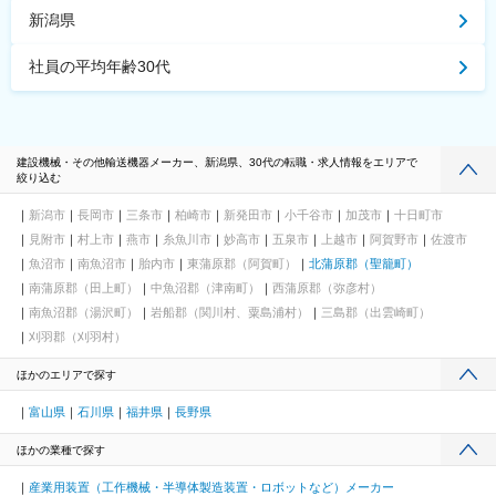
新潟県
社員の平均年齢30代
建設機械・その他輸送機器メーカー、新潟県、30代の転職・求人情報をエリアで
絞り込む
新潟市
長岡市
三条市
柏崎市
新発田市
小千谷市
加茂市
十日町市
見附市
村上市
燕市
糸魚川市
妙高市
五泉市
上越市
阿賀野市
佐渡市
魚沼市
南魚沼市
胎内市
東蒲原郡（阿賀町）
北蒲原郡（聖籠町）
南蒲原郡（田上町）
中魚沼郡（津南町）
西蒲原郡（弥彦村）
南魚沼郡（湯沢町）
岩船郡（関川村、粟島浦村）
三島郡（出雲崎町）
刈羽郡（刈羽村）
ほかのエリアで探す
富山県
石川県
福井県
長野県
ほかの業種で探す
産業用装置（工作機械・半導体製造装置・ロボットなど）メーカー