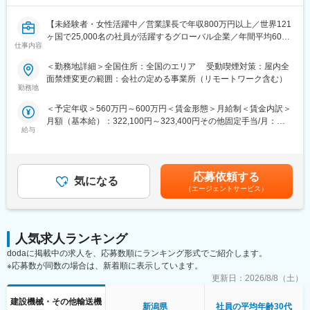
まずはAM1という役職からスタートし、AM2→3→4→課長の順番
で昇給できます。また、営業全体7～8割が目標達成しています。
【未経験者・女性活躍中／営業課長で年収800万円以上／世界121
そのほか多様なキャリアパスを用意しております。
ヶ国で25,000名の社員が活躍するグローバル企業／年間平均60の
■充実したインセンティブ制度：
仕事内容
新製品を開発する世界のリーディング企業／年間売上約6000億
オファー年収は560万円を想定しておりますが、過去実績に基づ
円】
くミニマム金額となります。AM1役職の役職者の半数以上は年収
＜勤務地詳細＞全国住所：全国のエリア 受動喫煙対策：屋内全
◆インセン有り／年休125日／定着率92%／従業員満足度95％／
600万以上となり、上位10％は800万円以上稼ぐ営業もおります。
面禁煙変更の範囲：会社の定める事業所（リモートワーク含む）
直行直帰可／月残業10H以下◆
※つまりご自身のスキル次第で入社1年目から高年収を稼ぐことが
勤務地
建設会社に対するコンサルティング営業（弊社ではアカウントマ
可能です！
＜予定年収＞560万円～600万円＜賃金形態＞月給制＜賃金内訳＞
ネージャー）です。直行直帰のため、自由度の高い営業スタイル
■企業文化：
月額（基本給）：322,100円～323,400円その他固定手当/月：
です。
企業文化として特にチームワークを重んじており、チームメンバ
給与
41,000円～45,000円＜月給＞363,100円～368,400円＜昇給有無
■業務詳細：
ー相互の協力関係を促すため、報酬にも「チームインセンティ
＞有＜残業手当＞無＜給与補足＞※達成率によっては、初年度から
・社内のデジタルプラットフォーム(Sales forece)も活用し、担当
ブ」が組み込まれています。チームキャンプや社員が集まるキッ
年収600万円以上も可能です。■四半期営業報奨金、賞与年１回、
地域・顧客の分析・理解
クオフミーティング等も開催しております。チームは約10名程
入社後のインセンティブ保証制度あり■モデル年収（固定給8
・潜在ニーズに対する解決プラン立案、製品・サービスの提案
（マネジャー1名、メンバー7～9名）で構成されています。※直行
応募依頼する
気になる
割）：・560万円／2年目・700万円／4年目・800万円／営業課長
・顧客訪問時には製品デモを実施し、実際の使用シーン等合わせ
直帰型ですが孤独感はなく、週に数回チームで製品情報や成功事
（エージェントサービス）
／4年目賃金はあくまでも目安の金額であり、選考を通じて上下す
て提案
例の共有、新人社員のサポートを実施しチームでのコミュニケー
る可能性があります。月給(月額)は固定手当を含めた表記です。
・他部門（技術本部、カスタマーサービス、マーケティング）と
ションは活発です。
の協働
■業務の特徴：
人気求人ランキング
・担当エリアの顧客は100～150社、内10～30社程にフォーカ
変更の範囲：会社の定める業務
dodaに掲載中の求人を、応募数順にランキング形式でご紹介します。
ス。
※応募数が同数の場合は、新着順に表示しています。
・既存顧客が7割程、新規顧客は反響で3割程。
更新日：
2026/8/8（土）
・経営者、施工、購買など各階層にアプローチし、全社的に問題
解決（工具だけでなく、工具などの資産管理システム、設計図の
建設機械・その他輸送機
新潟県
社員の平均年齢30代