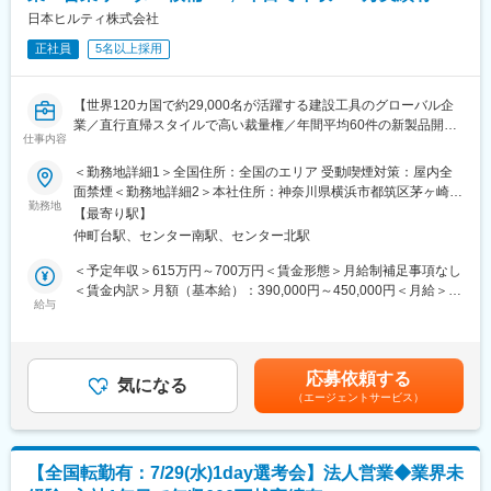
■入社後について
め、必要な材料を集めて、周囲に指示を出しながら手順を理解す
日本ヒルティ株式会社
～半年：先輩とペアになり仕事の流れを学ぶ
る
半年～１年：下拵えなど基礎的な作業を学ぶ
正社員
5名以上採用
3年目：除雪車サイズの製品一台を担当して完成させることができ
1～2年目：現場に入って、先輩と一緒に車両に部品を組み付け完
る。
成させる
※3年目からは希望によって他拠点へ出張のうえ技術向上をする機
3年目：一人で一工程を完成させる
【世界120カ国で約29,000名が活躍する建設工具のグローバル企
会もあります
※3年目からは希望により他拠点へ出張のうえ技術向上をする機会
業／直行直帰スタイルで高い裁量権／年間平均60件の新製品開発
仕事内容
もあります
／売上規模6,000億円】
■チーム組織構成
◆明確な評価制度／固定給8割＋インセンティブあり／年間休日
＜勤務地詳細1＞全国住所：全国のエリア 受動喫煙対策：屋内全
・班長（37歳男性）、サブリーダー（29歳・42歳男性）、メンバ
■組織構成
125日／社員定着率92％◆
面禁煙＜勤務地詳細2＞本社住所：神奈川県横浜市都筑区茅ヶ崎南
ー（27歳・35歳男性）社員5名と実習生3名の計8名です。作業内
60名:20代の方から50代まで幅広い年代の方が在籍しております
勤務地
2-6-20 勤務地最寄駅：横浜市営地下鉄線／仲町台駅受動喫煙対
容や技術学習の観点から案件ごとに2チームに分かれて行います。
【最寄り駅】
平均年齢36歳
■募集背景
策：屋内全面禁煙変更の範囲：会社の定める事業所（リモートワ
・『見て覚える』といった昔ながらの職人的な指導は一切ござい
仲町台駅、センター南駅、センター北駅
建設業界において、圧倒的なブランド力と製品力を武器に事業を
ーク含む）
ません。
変更の範囲：本文参照
拡大中。今回、製品やサービスを通じて課題解決を行うコンサル
＜予定年収＞615万円～700万円＜賃金形態＞月給制補足事項なし
・当社では中途入社の方がほぼ100％です。前職は、自動車整備
ティング型営業を担っていただける方を募集します。国内市場は
＜賃金内訳＞月額（基本給）：390,000円～450,000円＜月給＞
士や介護士など異職種から転職してきた人が9割以上となっており
約45～50兆円規模で、世界第3位の大きさを誇ります。
給与
390,000円～450,000円＜昇給有無＞有＜残業手当＞無＜給与補足
全く未経験からの転職でも安心して働くことができます。
＞※達成率81％からインセンティブ支給有り※達成率によっては、
■業務内容
初年度から年収800万円稼ぐ方もいらっしゃいます■昇給有り■四
■エンジン付き車両の国内シェア8割！
・Salesforceを活用し、担当エリアや顧客の分析・理解を深める
半期営業報奨金■賞与年１回■入社後のインセンティブ保証制度あ
応募依頼する
・顧客ニーズに応じた製品・システムの提案
気になる
り■モデル年収（固定給8割）：・700万円／4年目・800万円／営
■主要車両（新潟トランシス様製造車両）
（エージェントサービス）
・訪問時には製品デモを実施し、使用シーンを踏まえた提案を行
業課長／4年目賃金はあくまでも目安の金額であり、選考を通じて
・宇都宮LRT
う
上下する可能性があります。月給(月額)は固定手当を含めた表記で
・SLやまぐち号が牽引する客車
・担当顧客は100～150社、そのうち10～30社に重点対応（既存8
す。
・スーパー北斗
割、新規は反響営業で2割）
・三陸鉄道などの地方鉄道客車
【全国転勤有：7/29(水)1day選考会】法人営業◆業界未
・工事用の車両（新幹線レール点検車両/石を交換する車両/トンネ