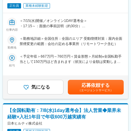
も入っており、製品力が高い点が強みです。
■明確な評価制度／キャリアアップ：
正社員
業種未経験歓迎
まずはAM1という役職からスタートし、AM2→3→4→課長の順番
で昇給できます。また、営業全体7～8割が目標達成しています。
＜7/15(水)開催／オンライン1DAY選考会＞
そのほか多様なキャリアパスを用意しております。
・17:15～：面接の事前説明（約30分）
■充実したインセンティブ制度：
仕事内容
・18:00～：面接（合格の場合最終面接まで実施予定）
オファー年収は560万円を想定しておりますが、過去実績に基づ
※面接URLをご案内します
くミニマム金額となります。AM1役職の役職者の半数以上は年収
＜勤務地詳細＞全国住所：全国のエリア 受動喫煙対策：屋内全面
※後日最終面接実施の可能性もあります
600万以上となり、上位10％は800万円以上稼ぐ営業もおります。
禁煙変更の範囲：会社の定める事業所（リモートワーク含む）
※選考会に参加できない場合、通常選考も可能です
※つまりご自身のスキル次第で入社1年目から高年収を稼ぐことが
勤務地
■業務内容：
可能です！
＜予定年収＞667万円～760万円＜賃金形態＞月給制※全国転勤手
世界的なシェアを誇るヒルティ製品の営業をお任せします。
■企業文化：
当として150万円ほど含まれます（状況により金額は変動しま
■業務詳細：
企業文化として特にチームワークを重んじており、チームメンバ
給与
す）＜賃金内訳＞月額（基本給）：306,500円～361,500円その他
・担当業界：建築土木／電気機械設備／鉄鋼※いずれか
ー相互の協力関係を促すため、報酬にも「チームインセンティ
固定手当/月：39,000円～46,000円＜月給＞345,500円～407,500
└業界を固定することでより専門性の高いご提案を目指していま
ブ」が組み込まれています。チームキャンプや社員が集まるキッ
円＜昇給有無＞有＜残業手当＞無＜給与補足＞※達成率81％から
す
クオフミーティング等も開催しております。チームは約10名程
インセンティブ支給有り(年4回)※達成率によっては、初年度から
・提案商材：建設用留付工程に使用される製品（レーザー探査
（マネジャー1名、メンバー7～9名）で構成されています。※直行
応募依頼する
気になる
年収600万円以上も可能です。■昇給有り■賞与年１回■入社後のイ
機、ドリル、切削、留付製品等ワンストップで提案が可能です）
直帰型ですが孤独感はなく、週に数回チームで製品情報や成功事
（エージェントサービス）
ンセンティブ保証制度あり■モデル年収（固定給8割）：・700万
／工具管理システム等
例の共有、新人社員のサポートを実施しチームでのコミュニケー
円／4年目・800万円／営業課長／4年目賃金はあくまでも目安の
・働き方：直行直帰型／社用車支給有
ションは活発です。
金額であり、選考を通じて上下する可能性があります。月給(月額)
■当社の強み：
は固定手当を含めた表記です。
【全国転勤有：7/8(水)1day選考会】法人営業◆業界未
・製品開発への多額の投資：
売り上げの6％を研究開発に投資しており、毎年平均60製品の新
変更の範囲：会社の定める業務
経験×入社1年目で年収600万越実績有
製品をリリースしています。また、特許出願企業のトップ100に
日本ヒルティ株式会社
も入っており、製品力が高い点が強みです。