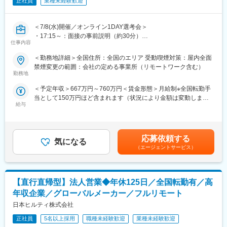
■明確な評価制度／キャリアアップ：
正社員
業種未経験歓迎
まずはAM1という役職からスタートし、AM2→3→4→課長の順番
で昇給できます。また、営業全体7～8割が目標達成しています。
＜7/8(水)開催／オンライン1DAY選考会＞
そのほか多様なキャリアパスを用意しております。
・17:15～：面接の事前説明（約30分）
■充実したインセンティブ制度：
仕事内容
・18:00～：面接（合格の場合最終面接まで実施予定）
オファー年収は560万円を想定しておりますが、過去実績に基づ
※面接URLをご案内します
くミニマム金額となります。AM1役職の役職者の半数以上は年収
＜勤務地詳細＞全国住所：全国のエリア 受動喫煙対策：屋内全面
※後日最終面接実施の可能性もあります
600万以上となり、上位10％は800万円以上稼ぐ営業もおります。
禁煙変更の範囲：会社の定める事業所（リモートワーク含む）
※選考会に参加できない場合、通常選考も可能です
※つまりご自身のスキル次第で入社1年目から高年収を稼ぐことが
勤務地
■業務内容：
可能です！
＜予定年収＞667万円～760万円＜賃金形態＞月給制※全国転勤手
世界的なシェアを誇るヒルティ製品の営業をお任せします。
■企業文化：
当として150万円ほど含まれます（状況により金額は変動しま
■業務詳細：
企業文化として特にチームワークを重んじており、チームメンバ
給与
す）＜賃金内訳＞月額（基本給）：306,500円～361,500円その他
・担当業界：建築土木／電気機械設備／鉄鋼※いずれか
ー相互の協力関係を促すため、報酬にも「チームインセンティ
固定手当/月：39,000円～46,000円＜月給＞345,500円～407,500
└業界を固定することでより専門性の高いご提案を目指していま
ブ」が組み込まれています。チームキャンプや社員が集まるキッ
円＜昇給有無＞有＜残業手当＞無＜給与補足＞※達成率81％から
す
クオフミーティング等も開催しております。チームは約10名程
インセンティブ支給有り(年4回)※達成率によっては、初年度から
・提案商材：建設用留付工程に使用される製品（レーザー探査
（マネジャー1名、メンバー7～9名）で構成されています。※直行
応募依頼する
気になる
年収600万円以上も可能です。■昇給有り■賞与年１回■入社後のイ
機、ドリル、切削、留付製品等ワンストップで提案が可能です）
直帰型ですが孤独感はなく、週に数回チームで製品情報や成功事
（エージェントサービス）
ンセンティブ保証制度あり■モデル年収（固定給8割）：・700万
／工具管理システム等
例の共有、新人社員のサポートを実施しチームでのコミュニケー
円／4年目・800万円／営業課長／4年目賃金はあくまでも目安の
・働き方：直行直帰型／社用車支給有
ションは活発です。
金額であり、選考を通じて上下する可能性があります。月給(月額)
■当社の強み：
は固定手当を含めた表記です。
【直行直帰型】法人営業◆年休125日／全国転勤有／高
・製品開発への多額の投資：
売り上げの6％を研究開発に投資しており、毎年平均60製品の新
変更の範囲：会社の定める業務
年収企業／グローバルメーカー／フルリモート
製品をリリースしています。また、特許出願企業のトップ100に
日本ヒルティ株式会社
も入っており、製品力が高い点が強みです。
■明確な評価制度／キャリアアップ：
正社員
5名以上採用
職種未経験歓迎
業種未経験歓迎