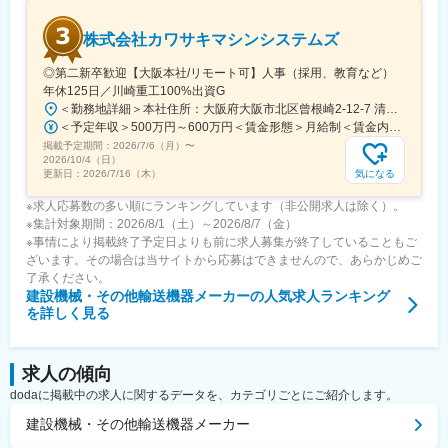
変更の範囲：無
株式会社カワサキマシンシステムズ
◎第二新卒歓迎【大阪本社/リモート可】人事（採用、教育など）
年休125日／川崎重工100%出資G
＜勤務地詳細＞本社住所：大阪府大阪市北区曾根崎2-12-7 清和梅田ビル8F勤務地最寄駅：Osaka Metro 谷町線／東梅田駅受動喫煙対策：屋内全面禁煙変更の範囲：会社の定める事業所
＜予定年収＞500万円～600万円＜賃金形態＞月給制＜賃金内訳＞月額（基本給）：240,000円～300,000円＜月給＞240,000円～300,000円＜昇給有無＞有＜残業手当＞有＜給与補足＞※上記年収は目安であり、詳細はスキル・経験を考慮し決定いたします。■昇給：年1回■賞与：年2回■モデル年収：30歳：600万円※あくまでモデルです。最終的には、経験・人物面等を面接で判断し決定します賃金はあくまでも目安の金額であり、選考を通じて上下する可能性があります。月給(月額)は固定手当を含めた表記です。
掲載予定期間：
2026/7/6（月）
〜
2026/10/4（日）
気になる
更新日：
2026/7/16（木）
※求人応募数の多い順にランキングしています（非公開求人は除く）。
※集計対象期間：2026/8/1（土）～2026/8/7（金）
※事情により掲載終了予定日よりも前に求人募集が終了していることもご
ざいます。その場合は当サイトから応募はできませんので、あらかじめご
了承ください。
建設機械・その他輸送機器メーカー
の人気求人ランキング
を詳しく見る
求人の傾向
dodaに掲載中の求人に関するデータを、カテゴリごとにご紹介します。
建設機械・その他輸送機器メーカー