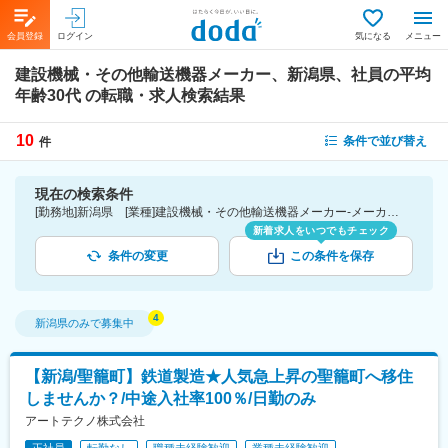
会員登録
ログイン
気になる
メニュー
建設機械・その他輸送機器メーカー、新潟県、社員の平均
年齢30代
の転職・求人検索結果
10
条件で並び替え
件
現在の検索条件
[勤務地]新潟県 [業種]建設機械・その他輸送機器メーカー-メーカー（機械・電気）業界 [詳細条件](社員の平均年齢)30代
新着求人をいつでもチェック
条件の変更
この条件を保存
新潟県
のみで募集中
【新潟/聖籠町】鉄道製造★人気急上昇の聖籠町へ移住
しませんか？/中途入社率100％/日勤のみ
アートテクノ株式会社