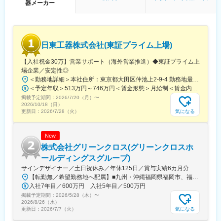
クラウド管理、ロボットの開発など経営層に近いからこそ、幅広
器メーカー
い提案が可能）。
・直行直帰型ではあるものの、週に数回、8～10名のチームで製
品情報や成功事例の共有・新人メンバーのサポートなどを実施。
・予算はメンバーの7～8割が達成しています。（最大131％達成
日東工器株式会社(東証プライム上場)
で169,000円、下限は88％の達成率ですが、スタートの基本給は
必ず保持されます）
【入社祝金30万】営業サポート（海外営業推進）◆東証プライム上
■入社後の育成体制：
場企業／安定性◎
半年で一人立ちできる育成プログラム有り。組織・上司からの支
＜勤務地詳細＞本社住所：東京都大田区仲池上2-9-4 勤務地最寄駅：都営浅草線線／西馬込駅受動喫煙対策：屋内全面禁煙変更の範囲：会社の定める事業所
援を活用した「自立」が可能で、こうした環境が社員定着率92％
＜予定年収＞513万円～746万円＜賃金形態＞月給制＜賃金内訳＞月額（基本給）：250,730円～365,589円その他固定手当/月：15,300円～22,300円＜月給＞266,030円～387,889円＜昇給有無＞有＜残業手当＞有＜給与補足＞■その他固定手当：一律住宅手当1万5300円～2万2300円（居住地に応じて変動）■賞与：5.5ヵ月 ※直近実績■海外駐在員の場合は、赴任国によって給与水準が異なり、手当や待遇面も規程に準ずる形で追加されます。賃金はあくまでも目安の金額であり、選考を通じて上下する可能性があります。月給(月額)は固定手当を含めた表記です。
につながっています。
掲載予定期間：
・世界で毎年12億円以上投資する、業界最高水準のトレーニング
2026/7/20（月）
〜
2026/10/18（日）
を実施
気になる
更新日：
2026/7/28（火）
・約半年の研修とチーム制によるOJT
・能力開発に向けた定期的なレビューの実施
・マネジャーによる営業同行やミーティングでの進捗管理を随時
New
実施 等
株式会社グリーンクロス(グリーンクロスホ
■キャリアプラン：
ールディングスグループ)
成果を出した社員には惜しみなく高いポジションが与えられる環
サインデザイナー／土日祝休み／年休125日／賞与実績6カ月分
境です。
【転勤無／希望勤務地へ配属】■九州・沖縄福岡県福岡市、福岡県北九州市、福岡県久留米市、佐賀県佐賀市、佐賀県鳥栖市、長崎県西彼杵郡長与町、長崎県佐世保市、熊本県熊本市、熊本県球磨郡あさぎり町、大分県大分市、宮崎県宮崎市、鹿児島県鹿児島市、鹿児島県鹿屋市、沖縄県浦添市、沖縄県名護市 ■中国山口県山口市、山口県下関市、広島県広島市、広島県福山市、岡山県岡山市、鳥取県鳥取市、鳥取県境港市、島根県松江市 ■四国愛媛県松山市、香川県高松市、徳島県徳島市、高知県高知市 ■東海愛知県名古屋市、三重県四日市市、静岡県静岡市、静岡県浜松市、岐阜県羽島市 ■関西大阪府大阪市、大阪府堺市、兵庫県神戸市、兵庫県姫路市、奈良県奈良市、京都府京都市 ■関東東京都中央区、埼玉県川口市、埼玉県久喜市、埼玉県さいたま市、神奈川県横浜市、神奈川県相模原市、千葉県千葉市 ■東北宮城県仙台市、宮城県石巻市、山形県山形市、福島県郡山市 ※受動喫煙対策あり
※最短例：2年後上位職へ（700～750万円以上）。
入社7年目／600万円 入社5年目／500万円
■ヒルティの魅力：
掲載予定期間：
（1）年間100万件以上のお客様からの購買実績
2026/5/28（木）
〜
2026/8/26（水）
（2）2021年働きがいのある企業ランキング入賞
気になる
更新日：
2026/7/7（火）