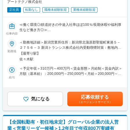
・『見て覚える』といった昔ながらの職人的な指導は一切ござい
アートテクノ株式会社
歳・43歳・44歳男性）社員5名と実習生4名の計9名です。作業内
ません
容や技術学習の観点から案件ごとに2チームに分かれて行います
正社員
転勤なし
職種未経験歓迎
業種未経験歓迎
・当営業所は中途入社100％です。前職は、自動車整備士や介護
士など異職種から転職してきた人が9割以上で未経験からの転職で
■組織風土
も安心して働くことができます
・『見て覚える』といった昔ながらの職人的な指導は一切ござい
≪働く環境◎/鉄道好きの中途入社率ほぼ100％/長期休暇や福利厚
ません
生など働き方◎≫
■『交通インフラ』に関わる仕事
仕事内容
・当社では中途入社の方がほぼ100％です 前職は、自動車整備
「雪国の交通安全を担っている“除雪車”」「日本の公共交通に必要
士や介護士など異職種から転職してきた人が9割以上となっており
■概要
＜勤務地詳細＞新潟営業所住所：新潟県北蒲原郡聖籠町東港５－
不可欠な”新幹線”」などの交通インフラに関わる車両の製造業務を
全く未経験からの転職でも安心して働くことができます
新幹線やJR在来線、私鉄など、国内の鉄道車輛のみならず、海外
２７５６－３ 新潟トランシス株式会社内受動喫煙対策：敷地内喫
お願いします
を走る鉄道車輛の製造も手掛けております
勤務地
煙可能場所あり変更の範囲：会社の定める事業所
※JRグループ会社様から長年の信頼を受け、仕事の依頼も安定的
【最寄り駅】
変更の範囲：会社の定める業務
雪国の交通安全を担っている“除雪車”、日本の公共交通に必要不可
で強固な経営基盤があります
佐々木駅
欠な”新幹線”など、日本国内の交通インフラに関わる車両などの塗
※海外（香港、ミャンマー）など国内外問わずたくさんの会社様か
装業務をお願いします
＜予定年収＞310万円～400万円＜賃金形態＞月給制＜賃金内訳＞
らご用命を頂きます
※JRグループからも長年の信頼を受け、仕事の依頼も安定的で強
月額（基本給）：200,000円～250,000円＜月給＞200,000円～
固な経営基盤があります
給与
250,000円＜昇給有無＞有＜残業手当＞有＜給与補足＞■社員のモ
≪働く環境≫
デル年収例年収409万680円+α／月収30万890円／5年目（賞与・
・勤務地は新潟トランシス株式会社様内です
■職務内容
手当込）年収469万9,680円+α／月収32万1,640円／10年目（賞
・夏の暑い時期は冷却ベストや工場扇などで熱中症の対策、冬は
・組立前部品をショットブラストにて不純物を除去します
与・手当込）賃金はあくまでも目安の金額であり、選考を通じて
室内が暖房で温められており快適です
応募依頼する
・下塗りをした後に組立工程へ渡します
気になる
上下する可能性があります。月給(月額)は固定手当を含めた表記で
※夏は保冷剤・ドリンクが支給されます
（エージェントサービス）
・組み立てられた重機を吹付塗装にてピカピカに仕上げて完成で
す。
・日勤のみでワークライフバランスを維持して働けます
す
・基本土日は休みです
・食堂があり、平均費用は400円前後
■入社後について
・手袋やマスク等の保護具は支給されます。
【全国転勤有・初任地未定】グローバル企業の法人営
～半年：先輩とペアになり仕事の流れを学ぶ
業＜営業リーダー候補＞1,2年目で年収800万実績有
半年～１年：作業の段取りを行い、案件について進め方をまと