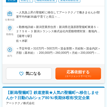
正社員
転勤なし
職種未経験歓迎
業種未経験歓迎
～人気急上昇の聖籠町に移住してアートテクノで働きませんか/部
署平均年齢36歳/子育てと両立～
仕事内容
■業務概要
＜勤務地詳細＞新潟営業所住所：新潟県北蒲原郡聖籠町東港５－
鉄道車輛の組立・艤装（ぎそう）をお任せします。
２７５６－３ 新潟トランシス株式会社内受動喫煙対策：敷地内喫
勤務地
煙可能場所あり変更の範囲：会社の定める事業所
【最寄り駅】
■艤装（ぎそう）とは
佐々木駅
船舶や車両、航空機などにおいて、各種の装備や機器を取り付け
る作業のことを指します。
＜予定年収＞310万円～500万円＜賃金形態＞月給制＜賃金内訳＞
月額（基本給）：200,000円～260,000円＜月給＞200,000円～
＜聖籠町が人気の理由＞
給与
260,000円＜昇給有無＞有＜残業手当＞有＜給与補足＞■社員のモ
◎過去半世紀で経済成長率日本全国1位
デル年収例年収400万円／月収28万円／5年目（賞与・手当込）年
◎手厚い子育て相談体制、経済的支援制度
収600万円／月収40万円／10年目（賞与・手当込）※賃金はあくま
◎新潟県で出生率、年少、生産年齢人口割合ともにトップクラス
でも目安の金額であり、選考を通じて上下する可能性がありま
応募依頼する
気になる
す。賃金はあくまでも目安の金額であり、選考を通じて上下する
（エージェントサービス）
■経済成長率全国1位
可能性があります。月給(月額)は固定手当を含めた表記です。
1969年に聖籠町で開港された新潟東港により、1975年から2010
年にかけて、製造品出荷額が8.2億円から1,438億円まで拡大し、
その伸び率は約175倍。電気、ガス、食品、化学、電子機器など
【新潟/聖籠町】鉄道塗装★人気の聖籠町へ移住しませ
の幅広い業種の大企業が進出し活気がある街です
んか？日勤のみ/シェア80％/長期休暇有/安定企業
■新婚・子育て支援
アートテクノ株式会社