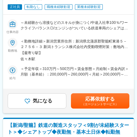
不可欠な”新幹線”」などの交通インフラに関わる車両の製造業務を
お願いします
正社員
転勤なし
職種未経験歓迎
業種未経験歓迎
■若者の支援
※JRグループ会社様から長年の信頼を受け、仕事の依頼も安定的
・結婚新生活支援補助金：最大60万円支給
で強固な経営基盤があります
※結婚を機に聖籠町に移住する若者も多いです
～未経験から溶接などのスキルが身につく/中途入社率100％/ワー
■入社後について
クライフバランス◎/エンジンがついている鉄道車両のシェアは8
■概要
仕事内容
～半年：先輩とペアになり仕事の流れを学ぶ
割～
新幹線やJR在来線、除雪車など日本国内の交通インフラに関わる
半年～１年：下拵えなど基礎的な作業を学ぶ
＜勤務地詳細＞新潟営業所住所：新潟県北蒲原郡聖籠町東港５－
車両などの塗装業務をお願いします
1～2年目：現場に入って、先輩と一緒に車両に部品を組み付け完
■業務概要
２７５６－３ 新潟トランシス株式会社内受動喫煙対策：敷地内喫
※JRグループからも長年の信頼を受け、仕事の依頼も安定的で強
成させる
鉄道車輛の組立・艤装（ぎそう）をお任せします。
勤務地
煙可能場所あり変更の範囲：本文参照
固な経営基盤があります
【最寄り駅】
3年目：一人で一工程を完成
佐々木駅
■艤装（ぎそう）とは
■職務内容
■組織構成
船舶や車両、航空機などにおいて、各種の装備や機器を取り付け
＜予定年収＞310万円～500万円＜賃金形態＞月給制＜賃金内訳＞
・組立前部品をショットブラストにて不純物を除去します
60名:20代の方から50代まで幅広い年代の方が在籍
る作業のことを指します。
月額（基本給）：200,000円～260,000円＜月給＞200,000円～
・下塗りをした後に組立工程へ渡します
給与
260,000円＜昇給有無＞有＜残業手当＞有＜給与補足＞■社員のモ
・組み立てられた重機を吹付塗装にて仕上げて完成です
変更の範囲：会社の定める業務
≪具体的には≫
デル年収例年収400万円／月収28万円／5年目（賞与・手当込）年
（1）施工に必要な資機材を準備
収600万円／月収40万円／10年目（賞与・手当込）※賃金はあくま
■入社後について
（2）施工図面に従って車両に取り付ける前に下拵えを行います
でも目安の金額であり、選考を通じて上下する可能性がありま
～半年：先輩とペアになり仕事の流れを学ぶ
応募依頼する
（3）半組立状態の部品を車両に組みつけ
気になる
す。賃金はあくまでも目安の金額であり、選考を通じて上下する
半年～１年：作業の段取りを行い、案件について進め方をまと
（エージェントサービス）
（4）取付完了後、作動確認
可能性があります。月給(月額)は固定手当を含めた表記です。
め、必要な材料を集めて手順を理解する
3年目：除雪車サイズの製品一台を担当して完成させることができ
■育成方針
る
・鉄道車輛組立艤装班としてお客様の工場内で作業しています。
【新潟/聖籠】鉄道の製造スタッフ＜9割が未経験スター
配管、仕上、外部装備、プラズマ切断、溶接仮組等、物作りを学
■チーム組織構成
ト＞◆シェアトップ◆夜勤無・基本土日休◆転勤無
び、手に職を付けることが出来ます。
・班長（40歳男性）、サブリーダー（31歳男性）、メンバー（38