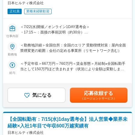
製品をリリースしています。また、特許出願企業のトップ100に
日本ヒルティ株式会社
さらに、システム導入やマーケティングなど企画管理部門へのキ
も入っており、製品力が高い点が強みです。
ャリアチェンジのチャンスもあります。
■明確な評価制度／キャリアアップ：
正社員
業種未経験歓迎
まずはAM1という役職からスタートし、AM2→3→4→課長の順番
■企業の特徴
で昇給できます。また、営業全体7～8割が目標達成しています。
・「働きがいのある企業ランキング」受賞
＜7/22(水)開催／オンライン1DAY選考会＞
そのほか多様なキャリアパスを用意しております。
・グローバルで70名の社内トレーナーを配置し、毎年12億円以上
・17:15～：面接の事前説明（約30分）
■充実したインセンティブ制度：
をトレーニングに投資
仕事内容
・18:00～：面接（合格の場合最終面接まで実施予定）
オファー年収は560万円を想定しておりますが、過去実績に基づ
・年間100万件以上の購買実績
※面接URLをご案内します
くミニマム金額となります。AM1役職の役職者の半数以上は年収
＜勤務地詳細＞全国住所：全国のエリア 受動喫煙対策：屋内全面
※後日最終面接実施の可能性もあります
600万以上となり、上位10％は800万円以上稼ぐ営業もおります。
禁煙変更の範囲：会社の定める事業所（リモートワーク含む）
変更の範囲：会社の定める業務
※選考会に参加できない場合、通常選考も可能です
※つまりご自身のスキル次第で入社1年目から高年収を稼ぐことが
勤務地
■業務内容：
可能です！
＜予定年収＞667万円～760万円＜賃金形態＞月給制※全国転勤手
世界的なシェアを誇るヒルティ製品の営業をお任せします。
■企業文化：
当として150万円ほど含まれます（状況により金額は変動しま
■業務詳細：
企業文化として特にチームワークを重んじており、チームメンバ
給与
す）＜賃金内訳＞月額（基本給）：306,500円～361,500円その他
・担当業界：建築土木／電気機械設備／鉄鋼※いずれか
ー相互の協力関係を促すため、報酬にも「チームインセンティ
固定手当/月：39,000円～46,000円＜月給＞345,500円～407,500
└業界を固定することでより専門性の高いご提案を目指していま
ブ」が組み込まれています。チームキャンプや社員が集まるキッ
円＜昇給有無＞有＜残業手当＞無＜給与補足＞※達成率81％から
す
クオフミーティング等も開催しております。チームは約10名程
インセンティブ支給有り(年4回)※達成率によっては、初年度から
・提案商材：建設用留付工程に使用される製品（レーザー探査
（マネジャー1名、メンバー7～9名）で構成されています。※直行
応募依頼する
気になる
年収600万円以上も可能です。■昇給有り■賞与年１回■入社後のイ
機、ドリル、切削、留付製品等ワンストップで提案が可能です）
直帰型ですが孤独感はなく、週に数回チームで製品情報や成功事
（エージェントサービス）
ンセンティブ保証制度あり■モデル年収（固定給8割）：・700万
／工具管理システム等
例の共有、新人社員のサポートを実施しチームでのコミュニケー
円／4年目・800万円／営業課長／4年目賃金はあくまでも目安の
・働き方：直行直帰型／社用車支給有
ションは活発です。
金額であり、選考を通じて上下する可能性があります。月給(月額)
■当社の強み：
は固定手当を含めた表記です。
【全国転勤有：7/15(水)1day選考会】法人営業◆業界未
・製品開発への多額の投資：
売り上げの6％を研究開発に投資しており、毎年平均60製品の新
変更の範囲：会社の定める業務
経験×入社1年目で年収600万越実績有
製品をリリースしています。また、特許出願企業のトップ100に
日本ヒルティ株式会社