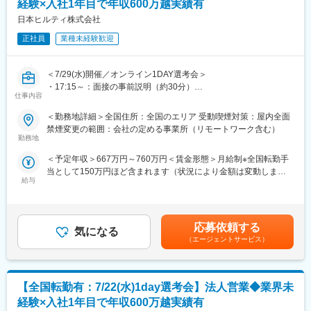
経験×入社1年目で年収600万越実績有
■取扱商材
ル点検車両/電柱を交換する車両)
・ソフトウェアによる工具管理システム
日本ヒルティ株式会社
・機械、電動工具
■働く環境
正社員
業種未経験歓迎
・作業期間：部品は1～5日、車輛は１週間程度で完成させます
■仕事の魅力
・夏はクーラーベスト、スポットクーラーなどで熱中症対策、冬
単なる製品販売ではなく、資産管理システムを活用し、工具の寿
は室内を暖房にて温めており快適
＜7/29(水)開催／オンライン1DAY選考会＞
命を見極めながら新製品を提案。さらに、建設現場で使用される
・夜勤はなく日勤のみライフバランスを維持して働けます
・17:15～：面接の事前説明（約30分）
レーザー探査機、ドリル、切削・留付製品などをワンストップで
仕事内容
・18:00～：面接（合格の場合最終面接まで実施予定）
提供できるため、有形・無形の幅広いソリューションを継続的に
変更の範囲：会社の定める業務
※面接URLをご案内します
＜勤務地詳細＞全国住所：全国のエリア 受動喫煙対策：屋内全面
提案できます。
※後日最終面接実施の可能性もあります
禁煙変更の範囲：会社の定める事業所（リモートワーク含む）
※選考会に参加できない場合、通常選考も可能です
勤務地
■組織体制
■業務内容：
・全国で350名以上の営業が在籍
＜予定年収＞667万円～760万円＜賃金形態＞月給制※全国転勤手
世界的なシェアを誇るヒルティ製品の営業をお任せします。
・チームは8～10名構成（マネージャー1名＋メンバー7～9名）
当として150万円ほど含まれます（状況により金額は変動しま
■業務詳細：
・直行直帰型ながら、週数回はチームで情報共有や新人サポート
給与
す）＜賃金内訳＞月額（基本給）：306,500円～361,500円その他
・担当業界：建築土木／電気機械設備／鉄鋼※いずれか
を実施
固定手当/月：39,000円～46,000円＜月給＞345,500円～407,500
└業界を固定することでより専門性の高いご提案を目指していま
円＜昇給有無＞有＜残業手当＞無＜給与補足＞※達成率81％から
す
■育成制度
インセンティブ支給有り(年4回)※達成率によっては、初年度から
・提案商材：建設用留付工程に使用される製品（レーザー探査
応募依頼する
・約半年間の研修＋チーム制OJT
気になる
年収600万円以上も可能です。■昇給有り■賞与年１回■入社後のイ
機、ドリル、切削、留付製品等ワンストップで提案が可能です）
（エージェントサービス）
・能力開発を目的とした定期レビュー
ンセンティブ保証制度あり■モデル年収（固定給8割）：・700万
／工具管理システム等
・マネージャーによる営業同行や進捗確認ミーティング
円／4年目・800万円／営業課長／4年目賃金はあくまでも目安の
・働き方：直行直帰型／社用車支給有
→この環境が社員定着率92％という高水準につながっています。
金額であり、選考を通じて上下する可能性があります。月給(月額)
■当社の強み：
は固定手当を含めた表記です。
【全国転勤有：7/22(水)1day選考会】法人営業◆業界未
・製品開発への多額の投資：
■キャリアパス
売り上げの6％を研究開発に投資しており、毎年平均60製品の新
経験×入社1年目で年収600万越実績有
マネージャーや営業課長（年収800万円以上）への昇進が可能。