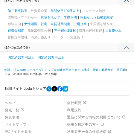
ほかのこだわり条件で探す
第二新卒歓迎
外資系企業
年間休日120日以上
フレックス勤務
管理職・マネジャー
英語を活かす
学歴不問
転勤なし（勤務地限定）
服装自由
女性活躍
社宅・家賃補助制度
上場企業
中国語を活かす
退職金制度
残業20時間未満
完全週休2日制
職種未経験歓迎
土日祝休み
原則定時退社
海外出張あり
U・Iターン支援あり
ほかの固定給で探す
固定給25万円以上
固定給35万円以上
転職・求人doda（デューダ）トップ
東海
岐阜県
メーカー（機械・電気）業界
造船・重工業
5
日以上の連続休暇OKの転職・求人情報
転職サイト dodaをシェア
ヘルプ
会社概要
拠点一覧
利用規約
免責事項
通信に関する情報の利用について
サイトマップ
採用を検討中の方へ
PCサイトを見る
利用者データの外部送信