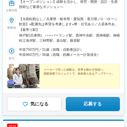
【オープンポジション】経験を活かし、研究・開発・設計・生産
技術など最適なポジションへ
仕事内容
【当面転勤なし／兵庫県・岐阜県・愛知県・香川県／U・Iターン
歓迎】※配属先は希望を考慮します※寮・社宅あり／入居条件あり
勤務地
※車通勤可／会社規定による▼兵庫県・神戸本社／神戸市中央区東
【最寄り駅】
川崎町1-1-3（神戸クリスタルタワー）・神戸工場／神戸市中央区
神戸駅(兵庫県)、ハーバーランド駅、西神中央駅、西神南駅、林崎
東川崎町3-1-1・西神工場／神戸市西区高塚台2-8-1・西神戸工場
松江海岸駅、三柿野駅、坂出駅、蘇原駅
／神戸市西区櫨谷町松本234・明石工場／明石市川崎町1-1・播磨
工場／加古郡播磨町新島8▼岐阜県・岐阜工場／各務原市川崎町
年収750万円／31歳（前職：自動車設計）
1▼愛知県・名古屋第一工場／弥富市楠3-20-3▼香川県・坂出工場
年収960万円／36歳（前職：鉄鋼メーカー計装保全）
給与
／坂出市川崎町1など※将来的に転勤の可能性はありますが、頻度
は少ないです※受動喫煙対策：屋内禁煙／配属先による
メーカーで培った経験を、世界を動かす技術へ。
国家規模プロジェクトで、技術者人生をアップデート。
気になる
応募する
NEW