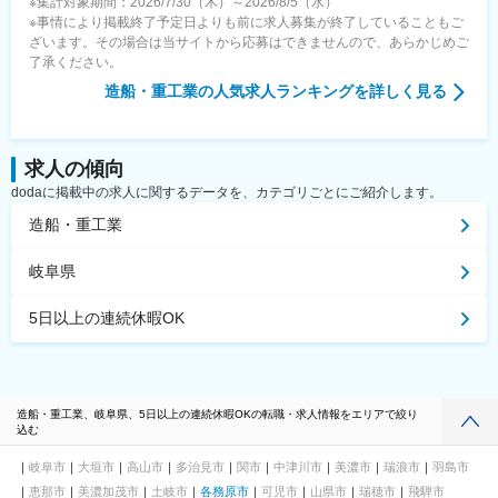
※集計対象期間：2026/7/30（木）～2026/8/5（水）
※事情により掲載終了予定日よりも前に求人募集が終了していることもご
ざいます。その場合は当サイトから応募はできませんので、あらかじめご
了承ください。
造船・重工業
の人気求人ランキングを詳しく見る
求人の傾向
dodaに掲載中の求人に関するデータを、カテゴリごとにご紹介します。
造船・重工業
岐阜県
5日以上の連続休暇OK
造船・重工業、岐阜県、5日以上の連続休暇OKの転職・求人情報をエリアで絞り
込む
岐阜市
大垣市
高山市
多治見市
関市
中津川市
美濃市
瑞浪市
羽島市
恵那市
美濃加茂市
土岐市
各務原市
可児市
山県市
瑞穂市
飛騨市