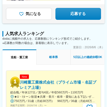
気になる
応募する
人気求人ランキング
dodaに掲載中の求人を、応募数順にランキング形式でご紹介します。
※応募数が同数の場合は、新着順に表示しています。
更新日：
2026/8/6（木）
岐阜県
5日以上の連続休暇OK
造船・重工業
New
川崎重工業株式会社（プライム市場・名証プ
レミア上場）
総合職／年休127日／賞与4回／年収560万円～1100万円
★U・Iターン歓迎★兵庫・香川・岐阜・愛知にある下記いずれかの事業所・神戸工場／兵庫県神戸市中央区・西神工場／兵庫県神戸市西区・西神戸工場／兵庫県神戸市西区・明石工場／兵庫県明石市・播磨工場／兵庫県加古郡・岐阜工場／岐阜県各務原市・名古屋第一工場／愛知県弥富市・名古屋第二工場／愛知県海部郡・坂出工場／香川県坂出市・神戸本社／兵庫県神戸市中央区・東京本社／東京都港区 など※受動喫煙対策実施
750万円／31歳（月給38万円） 960万円／36歳（月給48万円）
掲載予定期間：
2026/7/6（月）
〜