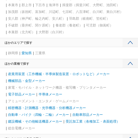
本巣市
郡上市
下呂市
海津市
揖斐郡（揖斐川町、大野町、池田町）
加茂郡（坂祝町、富加町、川辺町、七宗町、八百津町、白川町、東白川村）
安八郡（神戸町、輪之内町、安八町）
羽島郡（岐南町、笠松町）
不破郡（垂井町、関ケ原町）
養老郡（養老町）
可児郡（御嵩町）
本巣郡（北方町）
大野郡（白川村）
ほかのエリアで探す
静岡県
愛知県
三重県
ほかの業種で探す
産業用装置（工作機械・半導体製造装置・ロボットなど）メーカー
機械部品・金型メーカー
家電・モバイル・ネットワーク機器・複写機・プリンタメーカー
電子部品メーカー
半導体メーカー
アミューズメント・エンタメ・ゲームメーカー
精密機器・計測機器・光学機器・分析機器メーカー
自動車・バイク（四輪・二輪）メーカー
自動車部品メーカー
建設機械・その他輸送機器メーカー
受託加工業（各種加工・表面処理）
総合電機メーカー