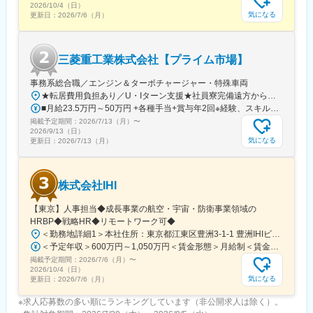
2026/10/4（日）
気になる
更新日：
2026/7/6（月）
三菱重工業株式会社【プライム市場】
事務系総合職／エンジン＆ターボチャージャー・特殊車両
★転居費用負担あり／U・Iターン支援★社員寮完備遠方からのご応募も歓迎しております。【相模原製作所】■神奈川県相模原市中央区田名3000・JR横浜線相模原駅下車：社有連絡バス25分・JR相模線上溝駅：社有連絡バス15分・京王相模原線・JR横浜線・JR相模線橋本駅下車：社有連絡バス20分※三菱重工業株式会社に入社後、三菱重工エンジン＆ターボチャージャ株式会社（事業内容：エンジン及びターボチャージャの生産・販売）へ在籍出向。勤務地は上記に同じ。※受動喫煙対策：屋内全面禁煙
■月給23.5万円～50万円 +各種手当+賞与年2回※経験、スキル、年齢を考慮の上、当社規定により決定します。
掲載予定期間：
2026/7/13（月）
〜
2026/9/13（日）
気になる
更新日：
2026/7/13（月）
株式会社IHI
【東京】人事担当◆成長事業の航空・宇宙・防衛事業領域の
HRBP◆戦略HR◆リモートワーク可◆
＜勤務地詳細1＞本社住所：東京都江東区豊洲3-1-1 豊洲IHIビル勤務地最寄駅：都営地下鉄有楽町線／豊洲駅受動喫煙対策：屋内喫煙可能場所あり＜勤務地詳細2＞昭島事務所住所：東京都昭島市代官山三丁目２番１号 勤務地最寄駅：JR青梅線／昭島駅受動喫煙対策：屋内全面禁煙変更の範囲：会社の定める場所（在宅勤務を含む）や、本社および全国、海外の拠点等
＜予定年収＞600万円～1,050万円＜賃金形態＞月給制＜賃金内訳＞月額（基本給）：313,300円～501,200円＜月給＞313,300円～501,200円＜昇給有無＞有＜残業手当＞有＜給与補足＞※経験・能力・年齢を考慮し、当社規定により優遇します。※想定年収は金額を保証するものではありません。■昇給：年1回（4月）■賞与：年2回（6月、12月）賃金はあくまでも目安の金額であり、選考を通じて上下する可能性があります。月給(月額)は固定手当を含めた表記です。
掲載予定期間：
2026/7/6（月）
〜
2026/10/4（日）
気になる
更新日：
2026/7/6（月）
※求人応募数の多い順にランキングしています（非公開求人は除く）。