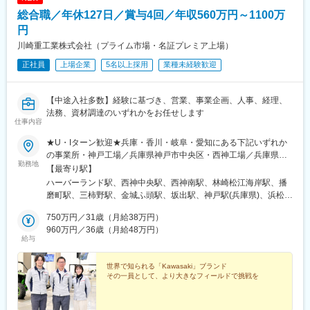
総合職／年休127日／賞与4回／年収560万円～1100万
円
川崎重工業株式会社（プライム市場・名証プレミア上場）
正社員
上場企業
5名以上採用
業種未経験歓迎
【中途入社多数】経験に基づき、営業、事業企画、人事、経理、
法務、資材調達のいずれかをお任せします
仕事内容
★U・Iターン歓迎★兵庫・香川・岐阜・愛知にある下記いずれか
の事業所・神戸工場／兵庫県神戸市中央区・西神工場／兵庫県神
勤務地
戸市西区・西神戸工場／兵庫県神戸市西区・明石工場／兵庫県明
【最寄り駅】
石市・播磨工場／兵庫県加古郡・岐阜工場／岐阜県各務原市・名
ハーバーランド駅、西神中央駅、西神南駅、林崎松江海岸駅、播
古屋第一工場／愛知県弥富市・名古屋第二工場／愛知県海部郡・
磨町駅、三柿野駅、金城ふ頭駅、坂出駅、神戸駅(兵庫県)、浜松町
坂出工場／香川県坂出市・神戸本社／兵庫県神戸市中央区・東京
駅、蘇原駅、日の出駅(東京都)、西元町駅
本社／東京都港区 など※受動喫煙対策実施
750万円／31歳（月給38万円）
960万円／36歳（月給48万円）
給与
世界で知られる「Kawasaki」ブランド
その一員として、より大きなフィールドで挑戦を