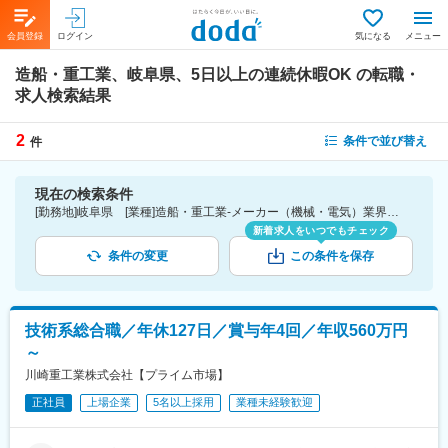
会員登録
ログイン
気になる
メニュー
造船・重工業、岐阜県、5日以上の連続休暇OK
の転職・
求人検索結果
2
条件で並び替え
件
現在の検索条件
[勤務地]岐阜県 [業種]造船・重工業-メーカー（機械・電気）業界 [詳細条件](休日・働き方)5日以上の連続休暇OK
新着求人をいつでもチェック
条件の変更
この条件を保存
技術系総合職／年休127日／賞与年4回／年収560万円
～
川崎重工業株式会社【プライム市場】
正社員
上場企業
5名以上採用
業種未経験歓迎