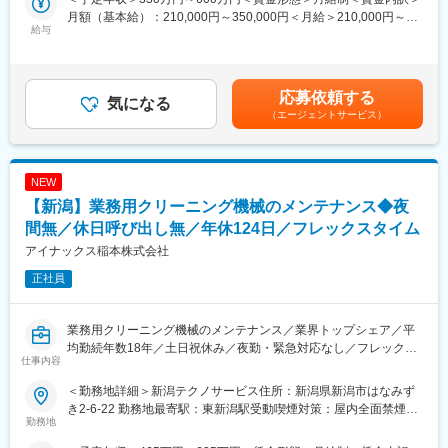
大気環境保全装置の国内トップクラスのシェアメーカーである当
月額（基本給）：210,000円～350,000円＜月給＞210,000円～
社のサービスエンジニア職をお任せします。
給与
■同社の魅力・特徴：
350,000円＜昇給有無＞有＜残業手当＞有＜給与補足＞※ご経験を
※大気環境保全装置とは先端産業の製造工程で発生する排気ガスか
同社は、自動車・二輪車向け車載計器をはじめ、OA機器の操作パ
考慮して決定します。■昇給：年1回（4月）■賞与：年2回（7月、
ら有害な成分を無害化して排出する装置です。
ネルや空調用リモコン、液晶部品などの精密機器を製造するグロ
12月）賃金はあくまでも目安の金額であり、選考を通じて上下す
ーバルメーカーです。
る可能性があります。月給(月額)は固定手当を含めた表記です。
応募依頼する
■職務内容：
気になる
車載計器分野では、四輪車用計器で世界シェア14％、二輪車用計
（エージェントサービス）
・当社装置の納入先工場に赴き、装置立上、メンテナンス、部品
器で世界シェア37％を誇り、世界各国で設計・生産・販売を展開
交換、提案改善を行っていただきます。
しています。また、ヘッドアップディスプレイ（HUD）では世界
・チーム（2人以上）作業のため、質問がしやすい環境で技術を学
シェア50％を占めており、二輪車用計器およびHUD分野では世界
べます。
トップクラスのシェアを有しています。
NEW
・出張は月1回程度あります。
【新潟】業務用クリーニング機械のメンテナンス◆夜
・クリーンルームでの作業が中心となりますが屋外での作業もあ
変更の範囲：会社の定める業務
ります。
間無／休日呼び出し無／年休124日／フレックスタイム
アイナックス稲本株式会社
【1日の業務フロー（例）】
正社員
・出張所に出社⇒客先の工場へ車にて移動し作業⇒出張所に帰
社、翌日準備等
業務用クリーニング機械のメンテナンス／業界トップシェア／平
■当社の魅力：
均勤続年数18年／土日祝休み／夜勤・緊急対応なし／フレックス
・大気環境の保全（大気汚染を防止する装置）事業を展開する環
仕事内容
タイム制／福利厚生充実／直行直帰可／未経験者も安心の研修体
境保全装置メーカーです。国内・世界トップクラスシェアを誇り
制
ます。
＜勤務地詳細＞新潟テクノサービス住所：新潟県新潟市はなみず
・教育訓練制度により、様々な資格が取得出来ます（費用会社負
き2-6-22 勤務地最寄駅：東新潟駅受動喫煙対策：屋内全面禁煙変
■概要：
勤務地
担）
更の範囲：会社の定める事業所
業務用洗濯機メーカーとして取引先へ当社製品の納入、設置を行
・”2027日本を変えるすごい会社”（自由国民社出版）にグローバ