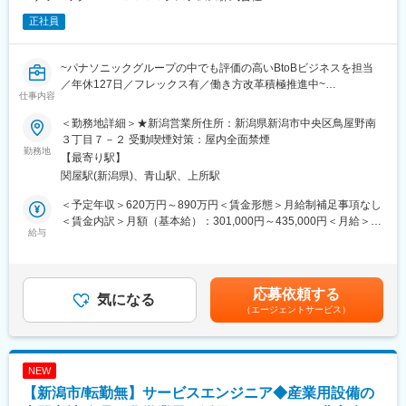
正社員
~パナソニックグループの中でも評価の高いBtoBビジネスを担当
／年休127日／フレックス有／働き方改革積極推進中~
仕事内容
■業務内容
＜勤務地詳細＞★新潟営業所住所：新潟県新潟市中央区鳥屋野南
入社後は、提案活動やフロント業務、サービス委託会社の管理や
３丁目７－２ 受動喫煙対策：屋内全面禁煙
技術相談をご担当いただきます。
勤務地
【最寄り駅】
※実際に修理などは行いません！
関屋駅(新潟県)、青山駅、上所駅
・PAC、GHP、吸収式の保守、整備営業担当（ソリューション提
案活動）
＜予定年収＞620万円～890万円＜賃金形態＞月給制補足事項なし
・PAC、GHP、吸収式のフロント業務、お客様対応、顧客接点強
＜賃金内訳＞月額（基本給）：301,000円～435,000円＜月給＞
化推進
給与
301,000円～435,000円＜昇給有無＞有＜残業手当＞有＜給与補足
・地区サービス会社管理指導
＞※年収は経験・スキルを考慮の上決定します。※上記は賞与5ヶ
・売掛金回収管理、債権管理
月＋想定30hの残業代を含んだ年収になります。■昇給：年1回※定
期昇給ではありません■賞与：年2回賃金はあくまでも目安の金額
応募依頼する
■採用背景
気になる
であり、選考を通じて上下する可能性があります。月給(月額)は固
（エージェントサービス）
業務用空調（PAC、GHP、吸収式）の事業領域の拡大に伴う、保
定手当を含めた表記です。
守・整備等のソリューション提案人員の補強のため。
また、企画立案、施策検討、お客様への提案活動、フロント業務
等の人員体制の強化を目的としています。
NEW
【新潟市/転勤無】サービスエンジニア◆産業用設備の
■1日の流れ（イメージ）