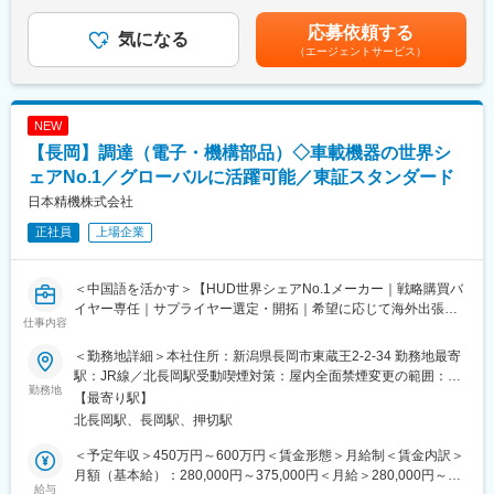
288,300円～346,000円（一律手当を含む）＜昇給有無＞有＜残業
※導入実績が評価され、顧客企業の別支店への導入が依頼されるケ
手当＞有＜給与補足＞賞与：年２回（７月・１２月、過去実績
応募依頼する
ースもあります。
気になる
400000円～600000円）さらに、会社業績により決算賞与あり給
（エージェントサービス）
与改定：４月賃金はあくまでも目安の金額であり、選考を通じて
■担当顧客数：20社～30社程度になります。
上下する可能性があります。月給(月額)は固定手当を含めた表記で
既存９割、新規１割程度になり基本的にはルート営業がメインに
す。
なります。
NEW
【長岡】調達（電子・機構部品）◇車載機器の世界シ
■売上割合
7割程度が公共、３割程度が民間と安定した受注が行えておりま
ェアNo.1／グローバルに活躍可能／東証スタンダード
す。
日本精機株式会社
また、新規先の営業もありますが、新潟営業所は主に中越・下越
正社員
上場企業
エリアで営業活動していただきます。
■職場環境：
＜中国語を活かす＞【HUD世界シェアNo.1メーカー｜戦略購買バ
営業担当者は全社で5名。最初は先輩社員に同行し、早ければ6ヶ
イヤー専任｜サプライヤー選定・開拓｜希望に応じて海外出張・
月～1年で独り立ちを目指していきます。当社の平均年齢は40代
仕事内容
赴任機会あり】
後半であり、ベテランも多くいる状態になります。
＜勤務地詳細＞本社住所：新潟県長岡市東蔵王2-2-34 勤務地最寄
■業務内容：
■当社の特徴：
駅：JR線／北長岡駅受動喫煙対策：屋内全面禁煙変更の範囲：会
当社では、価格決定までを担う「バイヤー」と、発注・仕入れ以
勤務地
当社は、駐車券発行・ゲート昇降・料金精算などの駐車場管理シ
社の定める事業所（リモートワーク含む）
【最寄り駅】
降を担う「調達」の役割を明確に分担しています。本ポジション
ステムや、監視カメラなど、情報通信システムの設計・施工・保
北長岡駅、長岡駅、押切駅
では、調達コストの最適化やサプライヤー戦略の立案を通じて、
守を手掛けています。また、公的機関からのニーズも高く、防災
製品競争力の向上と会社の利益創出に貢献いただく重要なポジシ
行政無線や消防救急無線などを手掛けており、地場優良企業とな
＜予定年収＞450万円～600万円＜賃金形態＞月給制＜賃金内訳＞
ョンです。
っています。
月額（基本給）：280,000円～375,000円＜月給＞280,000円～
国内外のサプライヤーや海外現地法人と連携しながら、グローバ
給与