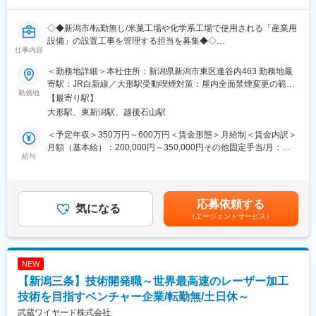
現担当者のアシスタントとして開発・制御技術を習得
将来的なシステム開発・PC制御業務の中核人材として活躍
◇◆新潟市/転勤無し/米菓工場や化学系工場で使用される「産業用
技術製造部内の制御チームに所属し、周囲のメンバーと連携しな
設備」の設置工事を管理する担当を募集◆◇
がら業務を進めていただきます。
仕事内容
■この求人のおすすめポイント：
＜この仕事の魅力＞
＜勤務地詳細＞本社住所：新潟県新潟市東区逢谷内463 勤務地最
・大正時代から続く老舗企業でありながら、進化・変化を大事に
◆社内SEだけでは終わらない、技術の幅を広げられる環境
寄駅：JR白新線／大形駅受動喫煙対策：屋内全面禁煙変更の範
する社風
勤務地
社内ITサポートだけでなく、将来的にはWindowsアプリケーショ
囲：会社の定める事業所（リモートワーク含む）
【最寄り駅】
・産業用装置の専門商社＋自社内で設計開発を行うオーダーメイ
ン開発やPC制御領域にも携わることが可能です。
大形駅、東新潟駅、越後石山駅
ド！お客様のIoT化ニーズに合わせて産業用装置の導入依頼が増加
しております！
◆製造業の現場を支えるやりがい
＜予定年収＞350万円～600万円＜賃金形態＞月給制＜賃金内訳＞
・主に新潟県のお客様を担当します！
自分が携わったシステムやアプリケーションが、実際の製造現場
月額（基本給）：200,000円～350,000円その他固定手当/月：
給与
や品質検査の場面で活用されます。利用者との距離も近く、感謝
11,000円固定残業手当/月：46,000円～80,000円（固定残業時間
■業務について
の声や改善効果を実感しやすいことも大きな魅力です。
31時間15分/月）超過した時間外労働の残業手当は追加支給＜月給
当社の営業・設計担当がお客様と設定した仕様をもとに、現地で
＞257,000円～441,000円（一律手当を含む）＜昇給有無＞有＜残
の設置工事を担当いたします。
◆ワークライフバランスを大切にできる環境
業手当＞有＜給与補足＞※年収条件等は、経験等を考慮して決定い
応募依頼する
工事の進捗管理、品質管理、安全管理といった業務や、実際に設
気になる
会社全体の残業時間は月平均12時間程度。
たします。■給与改定有り：年1回■賞与：年2回（8月、1月）※業
（エージェントサービス）
置工事を行う協力会社との連携・調整や図面チェック、施工計画
腰を据えて技術を磨きながら、プライベートも大切にできる環境
績による■そのア固定手当：一律 通勤手当11,000円賃金はあく
の立案・報告書作成などの事務業務もございます。
が整っています。
までも目安の金額であり、選考を通じて上下する可能性がありま
当社一丸となって、お客様と一緒に作り上げる実感、設計したも
す。月給(月額)は固定手当を含めた表記です。
のができあがるやりがいを感じられます。
◆将来の中核人材として期待されるポジション
NEW
社員数の増加に伴い、社内ITを支える役割の重要性はますます高
【新潟三条】技術開発職～世界最高速のレーザー加工
■お客様・携わる製品について
まっています。
主に食品メーカーや化学工場などの生産設備を設置する施工管理
技術を目指すベンチャー企業/転勤無/土日休～
今後の組織強化・技術継承を見据えた採用のため、長期的なキャ
に携わっていただきます。
リア形成を実現したい方にとって大きなチャンスがあります。
武蔵ワイヤード株式会社