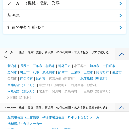
メーカー（機械・電気）業界
新潟県
社員の平均年齢40代
メーカー（機械・電気）業界、新潟県、40代の転職・求人情報をエリアで絞り込
む
新潟市
長岡市
三条市
柏崎市
新発田市
小千谷市
加茂市
十日町市
見附市
村上市
燕市
糸魚川市
妙高市
五泉市
上越市
阿賀野市
佐渡市
魚沼市
南魚沼市
胎内市
東蒲原郡（阿賀町）
北蒲原郡（聖籠町）
南蒲原郡（田上町）
中魚沼郡（津南町）
西蒲原郡（弥彦村）
南魚沼郡（湯沢町）
岩船郡（関川村、粟島浦村）
三島郡（出雲崎町）
刈羽郡（刈羽村）
メーカー（機械・電気）業界、新潟県、40代の転職・求人情報を業種で絞り込む
産業用装置（工作機械・半導体製造装置・ロボットなど）メーカー
機械部品・金型メーカー