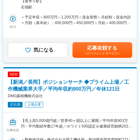
囲：会社の定める事業所
【最寄り駅】
す。
ます。
石地駅
人事領域におけるご経験に応じて適切なポジションにてご選考し
ますのでご応募ください。
■組織構成：
＜予定年収＞800万円～1,200万円＜賃金形態＞月給制＜賃金内訳
開発部全体では20代～60代まで、約20名在籍しており、今回募集
＞月額（基本給）：400,000円～450,000円＜月給＞400,000円～
■業務内容：
給与
する計装業務を行っているのは3名となります。
450,000円＜昇給有無＞有＜残業手当＞有＜給与補足＞■賞与：年
人事領域においてご経験を生かせる業務をお任せする予定です
1回賃金はあくまでも目安の金額であり、選考を通じて上下する可
（採用、教育、研修、労務、人事制度企画など）
■当社について：
能性があります。月給(月額)は固定手当を含めた表記です。
https://www.tanaka-scale.co.jp/
応募依頼する
■株式会社太陽工機について：
気になる
当社は、工場や物流現場で使われる産業用の「はかり」や「表
（エージェントサービス）
当社の完全子会社として、独自の研削加工技術を軸に各種研削盤
示・制御装置（指示計）」を自社で開発・製造している、計量機
の開発／製造を展開しております。研削加工技術の分野に特化し
器の専門メーカーです。近年は、既存製品のIoT化やクラウド連
た独自の開発力を軸に、複合研削盤、タレット型複合研削盤、高
携、AI画像処理技術の活用など、従来の「はかり」の枠を超えた
生産型研削盤等を手掛けています。
次世代型の計量ソリューションを実現するため、ソフトウェアや
NEW
エレクトロニクス分野の技術開発も強化しています。
【新潟／長岡】ポジションサーチ ◆プライム上場／工
■当社の魅力：
工作機械業界の世界シェアトップクラスのプライム上場上場企業
作機械業界大手／平均年収約900万円／年休121日
です。工程集約／自動化／DX／GX需要を追い風に事業を拡大
変更の範囲：会社の定める業務
DMG森精機株式会社
し、工作機械1台あたりの販売単価が上昇しています。製造業、自
正社員
上場企業
動車、半導体、医療、家電など多くの産業に必要不可欠な存在で
す。
＜働きやすさ＞
【売上高5,000億円超／世界40ヶ国以上に展開／平均年収903万
・有給取得は20日以上と100%越え
円・平均勤続年数17年超／ホワイト500認定＆健康経営銘柄2024
・各事業所に社員食堂があり、三ツ星レストランと提携も
仕事内容
認定】
・平均年収903万円／有給休暇取得平均18.9日
・平均勤続年数17年超、平均年齢40.5歳、離職率（自己都合）
＜勤務地詳細＞株式会社太陽工機住所：新潟県長岡市西陵町221-