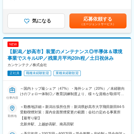
375,000円＜昇給有無＞有＜残業手当＞有＜給与補足＞※給与詳細
ルな視点で購買活動を推進いただきます。
■納入システム事例：
は、経験・能力等を考慮した上で同社ルールに基づき決定。■昇
《業務詳細》
・パーキングシステム（駐車場管理システム） ・監視／防犯カ
給：年1回（6月）■賞与：年2回（7月、12月）■期末賞与あり※業
・車載製品向け部品および材料の購買業務
メラシステム ・ビジネスホン／テレビ会議システム
績による賃金はあくまでも目安の金額であり、選考を通じて上下
応募依頼する
・調達コスト低減に向けた企画立案および交渉
気になる
・有線ネットワーク設備 ・タクシー配車システム ・バス・ト
する可能性があります。月給(月額)は固定手当を含めた表記です。
（エージェントサービス）
・国内外のサプライヤー開拓および評価
ラック運行管理システム ・一般業務用無線設備
・海外拠点の購買活動支援および統括
・防災情報ネットワークシステム ・気象観測装置 ・防災行政
・海外現地調達の推進および拡大
無線設備 ・高機能消防指令センター ・消防救急無線設備
・購買戦略の立案および実行
などなど
NEW
【新潟／妙高市】装置のメンテナンス◎半導体＆環境
■同ポジション魅力：
変更の範囲：会社の定める業務
・グローバルなキャリア形成：将来的には適性や志向に応じて、
事業でスキルUP／残業月平均20h程／土日祝休み
海外出張や海外赴任の機会があります。
カンケンテクノ株式会社
・納得感のある評価制度：目標達成度に加え、プロセスも重視し
正社員
職種未経験歓迎
業種未経験歓迎
た評価制度を採用しています。
・安定した賞与制度：年2回（各2ヶ月分）に加え、評価に応じて
最大0.3ヶ月分の加算あり
～国内トップ級シェア（47%）・海外シェア（20%）／未経験向
・充実した研修制度：入社後2ヶ月～半年間、本社（新潟県長岡
けのフォロー体制◎／教育訓練制度より、様々な資格が取得可能
市）にて研修を実施（住み込みまたは出張）
仕事内容
（費用会社負担）～
■福利厚生魅力
＜勤務地詳細＞新潟出張所住所：新潟県妙高市大字飛田新田84-5
◎身に付くスキル
・社員食堂完備
受動喫煙対策：屋内全面禁煙変更の範囲：会社の定める事業所
・半導体×環境事業の最先端を知ることができる
勤務地
・賃貸住宅補助手当あり（最大15年間支給）
【最寄り駅】
・手に職がつく（工具スキル、機械・電気・化学知識）
∟1～3年目 月額4.3万円～15年目 月額2万円支給
北新井駅、上越妙高駅、南高田駅
・コミュニケーション能力（お客様から感謝される仕事です）
・年休122日（土日祝）
・年末年始・GW・夏季休暇はそれぞれ7～10日程度の連続休暇
＜予定年収＞330万円～600万円＜賃金形態＞月給制＜賃金内訳＞