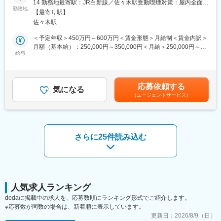
また埼玉にアジア最大規模のICT建設機械研修総合センターを開設
14 勤務地最寄駅：JR白新線／佐々木駅受動喫煙対策：屋内全面禁
■業務内容：
勤務地
しており、そこでの手厚い研修や、e-ラーニングなど社員が自身
煙変更の範囲：会社の定める事業所
【最寄り駅】
国内シェア80％以上の「分析用濾紙」を扱う当社にて、メイン製
の知識やスキルを継続的に向上できる環境が整っており、平均勤
佐々木駅
造拠点である新潟工場において、主に新ラインの立ち上げ/製造設
続年数も18年9か月を誇っています。
備導入・改善等を生産技術担当として進めて頂きます。
＜予定年収＞450万円～600万円＜賃金形態＞月給制＜賃金内訳＞
変更の範囲：会社の定める業務
月額（基本給）：250,000円～350,000円＜月給＞250,000円～
■業務詳細：
給与
350,000円＜昇給有無＞有＜残業手当＞有＜給与補足＞※選考の中
・フィルター製造設備の設計、導入業務
で前後することがございます。■賞与実績：年2回賃金はあくまで
・設備自動化などによる生産工程の改善業務
も目安の金額であり、選考を通じて上下する可能性があります。
・製造設備等の修理対応、保全業務
月給(月額)は固定手当を含めた表記です。
応募依頼する
・工場ユーティリティー設備の運転、保守管理業務
気になる
（エージェントサービス）
■配属先情報：
・生産技術グループ：15名（グループリーダー1名、ユーティリ
ティユニット6名、設備ユニット7名）
さらに25件読み込む
■当社の特徴：
日本初の濾紙メーカーであり、分析用濾紙の国内シェア80％以上
を誇り、ADVANTECブランドを確かなものにしている当社。目に
見えるゴミから非常に小さなミクロの世界の異物まで、多種多様
なものを濾過するフィルターを幅広く取り扱っており、顧客業界
が製薬・食品・化粧品等と多岐にわたるため、景気に左右されに
人気求人ランキング
くく、事業が安定しています。働き方においても、月残業20h
dodaに掲載中の求人を、応募数順にランキング形式でご紹介します。
程、年休124日、家族手当等の福利厚生も充実しています。
※応募数が同数の場合は、新着順に表示しています。
更新日：
2026/8/9（日）