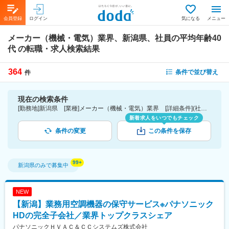
会員登録
ログイン
気になる
メニュー
メーカー（機械・電気）業界、新潟県、社員の平均年齢40
代
の転職・求人検索結果
364
条件で並び替え
件
現在の検索条件
[勤務地]新潟県 [業種]メーカー（機械・電気）業界 [詳細条件](社員の平均年齢)40代
新着求人をいつでもチェック
条件の変更
この条件を保存
新潟県
のみで募集中
NEW
【新潟】業務用空調機器の保守サービス※パナソニック
HDの完全子会社／業界トップクラスシェア
パナソニックＨＶＡＣ＆ＣＣシステムズ株式会社