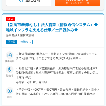
気になる
定手当を含めた表記です。
（エージェントサービス）
案・実行
・サプライヤーおよび外注先の監査・改善指導を通じた品質強化
・ISO9001事務局の運営と全社的な品質マネジメントの強化
・QC教育の体系的な計画立案・実行
NEW
【新潟市/転勤なし】法人営業（情報通信システム）◆
■携わる製品：
半導体向けカートリッジフィルター、ハウジング、定性定量濾
地域インフラを支える仕事／土日祝休み◆
紙、分析用濾紙など
藤島無線工業株式会社
正社員
転勤なし
■当社の特徴：
当社は業界トップクラスの製紙技術を活かし、高機能な濾紙や特
殊紙を提供しています。産業、食品・医療分野まで幅広く事業を
～新潟県新潟市/既存ルート営業メイン/転勤無し/大規模システム
展開し、安定した業績を実現。高品質な製品づくりを通じて産業
まで元請けで行うことができる数少ない地元企業～
や社会に貢献し、持続可能な未来を支えています。
仕事内容
■おすすめポイント
変更の範囲：会社の定める業務
＜勤務地詳細＞新潟営業所住所：新潟県新潟市西区小新流通東3
・地域でも有数の技術力を活かした会社・地域インフラを支える
受動喫煙対策：敷地内喫煙可能場所あり変更の範囲：会社の定め
仕事
勤務地
る事業所
【最寄り駅】
・防犯監視カメラ・防災無線・通信設備などの工事プロジェクト
寺尾駅、小針駅、青山駅
の管理者
＜予定年収＞400万円～500万円＜賃金形態＞日給月給制＜賃金内
■職務内容：
訳＞月額（基本給）：250,000円～300,000円/月20日間勤務想定
顧客の本社や親会社等を回るルート営業でお客様とのシステム導
給与
固定残業手当/月：38,300円～46,000円（固定残業時間20時間0分/
入にかかる打ち合わせや提案から、導入作業完了までの全般的な
月）超過した時間外労働の残業手当は追加支給＜想定月額＞
業務を行っていただきます。