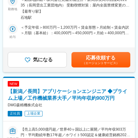
※世界有数の工作機械メーカーである当社の完全子会社「株式会社
1.6%と長期就労可能
35（長岡雲出工業団地内） 受動喫煙対策：屋内全面禁煙変更の範
太陽工機」に在籍出向いただき、将来的に長岡市にて勤務頂きま
勤務地
・育児休暇は男性女性共に100%
囲：会社の定める事業所
【最寄り駅】
す。
・ホワイト500認定＆健康経営銘柄2024認定
石地駅
ご経験に応じて適切なポジションにてご選考いたしますのでまず
・独身寮（借り上げ社宅）5,000円/月や保育所の併設、名古屋や
はご応募ください。
奈良への無料シャトルバス、社員食堂やトレーニングジム、完備
＜予定年収＞800万円～1,200万円＜賃金形態＞月給制＜賃金内訳
など、社員を大切にする仕組みあり
＞月額（基本給）：400,000円～450,000円＜月給＞400,000円～
■募集ポジション例：
給与
・従業員向け保育園完備（ドイツやスウェーデン等欧州各国のお
450,000円＜昇給有無＞有＜残業手当＞有＜給与補足＞■賞与：年
・管理部門（人事、経理財務、社内通訳、IT（社内SE））
もちゃを採用。バイリンガルの先生による英語教育等、日本最高
1回賃金はあくまでも目安の金額であり、選考を通じて上下する可
・開発（機械設計、電気設計、制御・ソフトウェア設計）
水準の教育を提供）
能性があります。月給(月額)は固定手当を含めた表記です。
・アプリケーションエンジニア（加工技術）など
応募依頼する
気になる
変更の範囲：会社の定める業務
（エージェントサービス）
■株式会社太陽工機について：
当社の完全子会社として、独自の研削加工技術を軸に各種研削盤
の開発／製造を展開しております。研削加工技術の分野に特化し
た独自の開発力を軸に、複合研削盤、タレット型複合研削盤、高
NEW
生産型研削盤等を手掛けています。
【新潟／長岡】アプリケーションエンジニア ◆プライ
■当社の魅力：
ム上場／工作機械業界大手／平均年収約900万円
工作機械業界の世界シェアトップクラスのプライム上場上場企業
DMG森精機株式会社
です。工程集約／自動化／DX／GX需要を追い風に事業を拡大
正社員
上場企業
し、工作機械1台あたりの販売単価が上昇しています。製造業、自
動車、半導体、医療、家電など多くの産業に必要不可欠な存在で
す。
【売上高5,000億円超／世界40ヶ国以上に展開／平均年収903万
＜働きやすさ＞
円・平均勤続年数17年超／ホワイト500認定＆健康経営銘柄2024
・有給取得は20日以上と100%越え