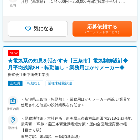
月額（基本給）：174,000円～250,000円固定残業手当/月：
く貢献しています。なかでも近年、少子化による人手不足を背景
す。
給与
39,000円～59,000円（固定残業時間31時間15分/月）超過した時
に、社会的な期待が高まっているのが産業システムの分野だ。同
ベルトコンベアや架台などが想像しやすい製品ですが、ゆくゆく
間外労働の残業手当は追加支給＜月給＞213,000円～309,000円
社では、IoT技術やロボティクス技術の活用により、さまざまな業
は、新しい食品を作る際の製造工程全体の設計をするような大規
（一律手当を含む）＜昇給有無＞有＜残業手当＞有＜給与補足＞※
界のFAニーズに応えています。
模案件にも携わっていただきます。
年収条件等は、経験等を考慮して決定いたします。■給与改定有
応募依頼する
■業務の魅力・やりがい：
気になる
り：年1回■賞与：年2回（8月、1月）※業績による賃金はあくまで
変更の範囲：本文参照
（エージェントサービス）
どんな設計が必要なのかといった仕様の決定から実際の設計、設
も目安の金額であり、選考を通じて上下する可能性があります。
計した者が製作される工程の管理、現地での設置・納入までを一
月給(月額)は固定手当を含めた表記です。
貫して担当できる点が魅力です。
お客様と一緒に作り上げる実感、設計したものができあがるやり
NEW
がいを感じられます。
★電気系の知見を活かす★【三条市】電気制御設計◆
■打ち合わせ～企画～納品までの期間について
お客様が指定した商品（このメーカのこの商品）などの場合は納
月平均残業8H・転勤無し・業務用はかりメーカー◆
品まで数週間ほどです。工事が必要な案件やオーダーメイド品と
株式会社田中衡機工業所
なると数か月かかるケースが多くなります。金額や難易度によっ
正社員
転勤なし
業種未経験歓迎
て違いはありますが、おおよそ３か月から半年ほどお客様と帆走
いただくイメージです。
■所属部署：ユニプロ事業について
＜新潟県三条市・転勤無し・業務用はかりメーカー/幅広い業界で
ユニークプロジェクトが由来となっている｢ユニプロ事業｣は、他
使用される装置の設計業務をお任せ＞
社にない｢商社の工事部門｣です。規格品では対応できない顧客要
仕事内容
望を長年のノウハウを活かした独自設計をもとに、オーダーメイ
■製品例
ド提案で課題を解決しています。
＜勤務地詳細＞本社住所：新潟県三条市福島新田丙2318-1 勤務地
https://www.tanaka-scale.co.jp/product/
【直近の取組み】
最寄駅：JR線／燕三条駅受動喫煙対策：屋内全面禁煙変更の範
Q.業務用のはかりとは？
勤務地
・コンベアライン設計製作据付工事
囲：無
【最寄り駅】
例：空港の手荷物検査・トラック積載量・製造工場など様々な場
・原材料調合設備設計製作据付工事
東光寺駅、帯織駅、三条駅(新潟県)
面でハカリが使用されています。