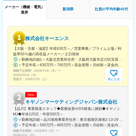
変更の範囲：会社の定める業務
メーカー（機械・電気）
新潟県
社員の平均年齢40代
業界
株式会社キーエンス
【大阪・京都・滋賀】年収630万～／営業事務／プライム上場／利
益率50％越の高収益メーカー／土日祝休
＜勤務地詳細1＞大阪北営業所住所：大阪府大阪市淀川区宮原3-5-36 新大阪トラストタワー勤務地最寄駅：新大阪駅受動喫煙対策：敷地内喫煙可能場所あり＜勤務地詳細2＞京都営業所住所：京都府京都市下京区四条通室町東入函谷鉾町101 アーバンネット四条烏丸ビル受動喫煙対策：屋内全面禁煙＜勤務地詳細3＞滋賀営業所住所：滋賀県大津市中央2-2-6 受動喫煙対策：屋内全面禁煙変更の範囲：会社の定める事業所
＜予定年収＞630万円～700万円＜賃金形態＞月給制＜賃金内訳＞月額（基本給）：279,000円～281,000円＜月給＞279,000円～281,000円＜昇給有無＞有＜残業手当＞有＜給与補足＞上記は入社初年度の想定年収です。※月給の金額とは別で、残業代、業績賞与支給有り※賞与：年4回、昇給：年1～2回※経験・能力等を考慮の上、同社規定により待遇を決定します※年収は会社業績によって変動することがあります賃金はあくまでも目安の金額であり、選考を通じて上下する可能性があります。月給(月額)は固定手当を含めた表記です。
掲載予定期間：
2026/7/16（木）
〜
2026/10/14（水）
気になる
更新日：
2026/7/25（土）
New
キヤノンマーケティングジャパン株式会社
【品川】事業推進スタッフ◆業務改善やDX推進に挑戦◆キヤノン
MJ◆年休125日・年収500万～
＜勤務地詳細＞品川港南事業所住所：東京都港区港南2-13-29 キヤノン港南ビル勤務地最寄駅：JR線／品川駅受動喫煙対策：屋内全面禁煙変更の範囲：会社の定める事業所（リモートワーク含む）
＜予定年収＞500万円～800万円＜賃金形態＞月給制＜賃金内訳＞月額（基本給）：280,000円～450,000円＜月給＞280,000円～450,000円＜昇給有無＞有＜残業手当＞有＜給与補足＞※経験・スキル・年齢等を考慮の上、当社規定により決定します。■業績昇給：年1回（4月）■賞与：年2回（6月・12月）賃金はあくまでも目安の金額であり、選考を通じて上下する可能性があります。月給(月額)は固定手当を含めた表記です。
掲載予定期間：
2026/8/3（月）
〜
2026/11/1（日）