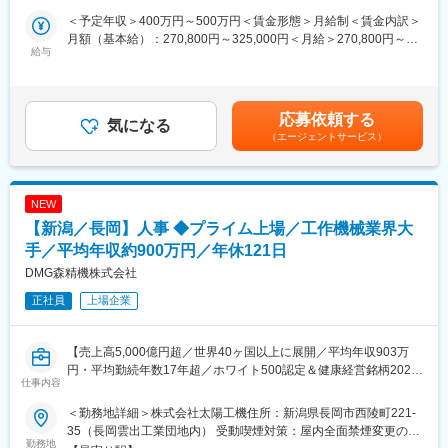
・製品供給装置ライン変更、設計製作据付工事
一般の家庭向けと異なり、中型～大型の計量器を多く取り扱って
・パレタイザー設置工事
＜予定年収＞400万円～500万円＜賃金形態＞月給制＜賃金内訳＞
います。
・天井クレーン据付工事
月額（基本給）：270,800円～325,000円＜月給＞270,800円～
身の回りを見ると「内容量○○ｇ」等あると思いますが、いろんな
給与
■キャリアパス
325,000円＜昇給有無＞有＜残業手当＞有＜給与補足＞・昇給前
場面で「重さをはかること」が求められます。
ご本人様の希望があれば、スキルやポテンシャルを考慮して配置
年度実績→2,000～6,000円・賞与前年度実績→3.09ヶ月賃金はあ
換えを行っています。
くまでも目安の金額であり、選考を通じて上下する可能性があり
・社内の雰囲気：誰かの役に立ちたい気持ちを持った社員が多
■組織体制
ます。月給(月額)は固定手当を含めた表記です。
応募依頼する
く、「仲間想い」「支えあう」社風があります。
気になる
新潟市本社には89名の社員がおります。
（エージェントサービス）
・チャレンジを続ける社風：
■給与について
120年以上の歴史ある会社ですが、IoT、AIなど最新の技術も取り
個人実績については、定量的な成果だけではなく、取り組み姿勢
入れ、ビジネスの変革が進んでいます。社内も若手～ベテラン含
なども重要としており、手当や賞与額で個人の頑張りを給与に反
めて意見交換も活発な組織です！
映しております。
NEW
【新潟／長岡】人事 ◆プライム上場／工作機械業界大
■業務について：
計量器や周辺機器の制御装置の設計業務をお任せします。
手／平均年収約900万円／年休121日
変更の範囲：会社の定める業務
お客様の製造ラインに組み込まれることが多く、ご要望や納品先
DMG森精機株式会社
の環境に応じて設計します。農産物、鉄など様々な計量物に応じ
正社員
上場企業
たシステムを提供しています。
■具体的には
【売上高5,000億円超／世界40ヶ国以上に展開／平均年収903万
・FA機器を利用した制御設計
円・平均勤続年数17年超／ホワイト500認定＆健康経営銘柄2024
・電気図面の作成
仕事内容
認定】
・ＰＬＣ制御プログラム作成
・協力会社の管理（作業依頼や検収）
＜勤務地詳細＞株式会社太陽工機住所：新潟県長岡市西陵町221-
※世界有数の工作機械メーカーである当社の完全子会社「株式会社
案件によっては、お客様先へ出張し、設置立ち合いまで行うこと
35（長岡雲出工業団地内） 受動喫煙対策：屋内全面禁煙変更の範
太陽工機」に在籍出向いただき、将来的に長岡市にて勤務頂きま
勤務地
がありますが、出張の頻度は平均月1～2回で、全くない月もあり