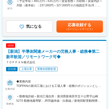
＜予定年収＞465万円～635万円＜賃金形態＞月給制＜賃金内訳＞
う当社にて、故障やトラブル時の修理、定期的なメンテナンス、
ルニッチトップ企業として掲載。当社事業が紹介。
月額（基本給）：237,000円～327,000円その他固定手当/月：
納品時の設置立会いや試運転をお任せします。
給与
8,000円＜月給＞245,000円～335,000円＜昇給有無＞有＜残業手
変更の範囲：会社の定める業務
当＞有＜給与補足＞※予定年収はあくまで目安の金額であり、選考
■詳細：
を通じて変動する可能性があります。※その他固定手当：メンテナ
・日常業務として、お客様（リネンサプライ、クリーニング工
ンス手当（8,000円／月、2年目以降 15,000円／月）■昇給：年1
場）から修理の依頼を受けたら、社有車で現場に向かい、修理／
応募依頼する
気になる
回■賞与：年2回（昨年度実績5.0ヶ月）賃金はあくまでも目安の金
メンテナンスを行います。
（エージェントサービス）
額であり、選考を通じて上下する可能性があります。月給(月額)は
・機械の販売に伴う設置工事を行う際の現場立会い、下請業者の
固定手当を含めた表記です。
安全管理、機械設置後の試運転／操作説明を行います。
＜取扱製品＞
NEW
洗濯機や乾燥機だけではなく、搬送設備やユーティリティなど多
岐に渡ります。
【新潟】半導体関連メーカーの労務人事・総務◆第二
＜出張＞
新卒歓迎／リモートワーク可◆
日帰り出張が発生します。長期に渡る出張が発生する場合は稀で
ＴＯＰＰＡＮ株式会社
す。また、多くは社用車を利用した直行直帰での勤務です。
＜夜間や休日の呼び出し＞
正社員
上場企業
業種未経験歓迎
基本的にはございません。担当機械の緊急対応が必要となった場
合は稀に発生する可能性もございます。
◆業務内容
■教育体制：
TOPPANの新潟工場における工場人事・総務のポジションとし
仕事内容
未経験の方もキャッチアップできるよう、3年間で一人前になる計
て、工場運営を支えるバックオフィス業務を担当します。
画を立てています。そのため、中途入社者の割合も高く、着実に
具体的には、労務人事・総務に関する業務です。
＜勤務地詳細＞新潟工場住所：新潟県新発田市五十公野字山崎
ステップアップできる環境です。
入社後は既存メンバーがフォローしますので安心してください。
5270 勤務地最寄駅：JR羽越本線・白新線／新発田駅受動喫煙対
経験やスキルに応じて業務をお任せし、少しずつ業務の幅を広げ
勤務地
策：屋内全面禁煙
■入社後の流れ：
ていける環境です。