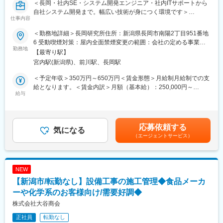
＜長岡・社内SE・システム開発エンジニア・社内ITサポートから
・有給取得は20日以上と100%越え
自社システム開発まで。幅広い技術が身につく環境です＞
・各事業所に社員食堂があり、三ツ星レストランと提携も
仕事内容
・平均年収903万円／有給休暇取得平均18.9日
■仕事内容
・平均勤続年数17年超、平均年齢40.5歳、離職率（自己都合）
＜勤務地詳細＞長岡研究所住所：新潟県長岡市南陽2丁目951番地
社内のIT環境を支える情報システム業務と、製造現場の設備や装
1.6%と長期就労可能
6 受動喫煙対策：屋内全面禁煙変更の範囲：会社の定める事業所
置に組み込むWindowsアプリケーションの開発・保守業務を担当
勤務地
・育児休暇は男性女性共に100%
（リモートワーク含む）
【最寄り駅】
いただきます。
・ホワイト500認定＆健康経営銘柄2024認定
宮内駅(新潟県)、前川駅、長岡駅
入社後は現担当者のサポート業務からスタートし、社内ITサポー
・独身寮（借り上げ社宅）5,000円/月や保育所の併設、名古屋や
ト業務を行いながら、徐々にシステム開発・PC制御関連業務を習
奈良への無料シャトルバス、社員食堂やトレーニングジム、完備
＜予定年収＞350万円～650万円＜賃金形態＞月給制月給制での支
得していただく予定です。
など、社員を大切にする仕組みあり
給となります。＜賃金内訳＞月額（基本給）：250,000円～
給与
・従業員向け保育園完備（ドイツやスウェーデン等欧州各国のお
350,000円＜月給＞250,000円～350,000円＜昇給有無＞有＜残業
【社内SE・情報システム業務】
もちゃを採用。バイリンガルの先生による英語教育等、日本最高
手当＞有＜給与補足＞◇経験に応じて待遇を決定いたします。育
PCの設定・キッティング
水準の教育を提供）
成前提での採用も考えておりますので、お気軽にご応募くださ
PCやシステムに関する問い合わせ対応
い。賃金はあくまでも目安の金額であり、選考を通じて上下する
応募依頼する
ユーザーアカウント・アクセス権限管理
気になる
変更の範囲：会社の定める業務
可能性があります。月給(月額)は固定手当を含めた表記です。
（エージェントサービス）
サーバー・ネットワーク関連の運用サポート
バックアップなどの定常業務
各拠点からのIT関連問い合わせ対応
PC入替時の機種選定やベンダーとの調整
NEW
【新潟市/転勤なし】設備工事の施工管理◆食品メーカ
【システム開発・PC制御業務】
検査装置向けWindowsアプリケーションの開発・改修
ーや化学系のお客様向け/需要好調◆
データロギングシステムの開発・改修
株式会社大谷商会
ソフトウェアの不具合対応・保守運用
正社員
転勤なし
FA-PCや周辺機器の選定・設定