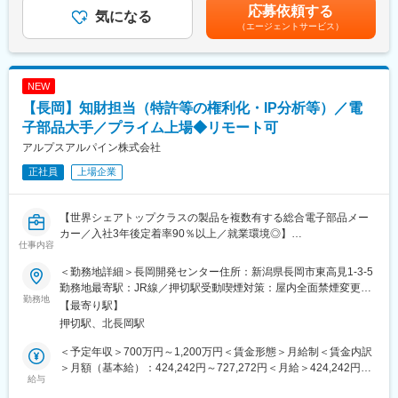
考を通じて上下する可能性があります。月給(月額)は固定手当を含
応募依頼する
・コスト削減活動、業務改善活動
気になる
■就業環境：
めた表記です。
（エージェントサービス）
・使用ＣＡＤツール：CATIA-V5
・残業が少なく、有給取得も家事や育児、趣味などで柔軟に取得
※ＯＥＭの為、量産品の設計がメインになりますが、設計～量産ま
が可能です。ワークライフバランスが取りやすく、中途社員の定
で一気通貫で担当する事が出来ます。
着度が高くなっています。
※新潟では既存品の改良がメインになりますが、東京のケーブル開
・社員同士フラットな上下関係で、上司・先輩に対しても気兼ね
NEW
発課では新製品開発を行っておりますので、将来的に新製品の設
なく相談できる風通しのよい職場です。
【長岡】知財担当（特許等の権利化・IP分析等）／電
計に携わる可能性がございます。
・多くの社員が社内外の勉強会や研修会に積極的に参加し、資格
※変更の範囲：会社の定める業務
子部品大手／プライム上場◆リモート可
取得にも意欲的に取組んでいます。
・当社は長きに渡り無借金経営であり、安定した経営基盤がある
アルプスアルパイン株式会社
■働き方：
ため腰を据えて就業できる環境がございます。
正社員
上場企業
年間休日122日、完全週休2日制、毎週水曜日のノー残業デー、時
差出勤、介護休暇、産休取得など充実した福利厚生制度が有り、
変更の範囲：会社の定める業務
社員が働きやすい環境を整えております。
【世界シェアトップクラスの製品を複数有する総合電子部品メー
カー／入社3年後定着率90％以上／就業環境◎】
■キャリアパス：
仕事内容
将来的には部門のマネジメント、及びエンジニアとしてのエキス
■業務内容：
パートを目指していただけるなど、ご本人の志向性に応じてゼネ
＜勤務地詳細＞長岡開発センター住所：新潟県長岡市東高見1-3-5
知財戦略立案、特許等の権利化、管理、調査、IP分析等をお任せ
ラリストとしてのキャリアとスペシャリストとしてのキャリア両
勤務地最寄駅：JR線／押切駅受動喫煙対策：屋内全面禁煙変更の
します。電気・電子部品において、材料～完成品、サービスな
勤務地
方を設定しております。
範囲：会社の定める事業所
【最寄り駅】
ど、多様な知財に対し、エンジニアと近い立地で、IP分析・提案
押切駅、北長岡駅
（いわゆるランドスケープやインテリジェンス）も含めた多面的
■車載用アンテナケーブルについて：
な観点で、企業の成長を支援します
アンテナから各機器へ信号を伝えるケーブルです。車載通信メデ
＜予定年収＞700万円～1,200万円＜賃金形態＞月給制＜賃金内訳
ィア（ラジオ、GPSなど）は今も増え続け、それぞれに要求され
＞月額（基本給）：424,242円～727,272円＜月給＞424,242円～
■配属先について：
給与
る性能を満たすようにケーブルを設計する必要があります。
727,272円＜昇給有無＞有＜残業手当＞有＜給与補足＞※経験やス
知的財産部全体は60名規模。うち長岡市には10名弱が在籍してお