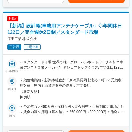
例えば、PCログや入退室履歴での労働時間管理や、育休、介護休
～（2年目以降支給）賃金はあくまでも目安の金額であり、選考を
◎お取引先：
暇等も法定基準より手厚く、充実しております。
通じて上下する可能性があります。月給(月額)は固定手当を含めた
製造業、設備関連、官公庁が多く、事業内容は土木、建設、住
表記です。
宅、機械、食品などと実に様々です。1人あたり約40社程度を担
変更の範囲：会社の定める業務
NEW
当していただきます。
【新潟】設計職(車載用アンテナケーブル）◇年間休日
■業務の特徴：
122日／完全週休2日制／スタンダード市場
・当社は完全自社配送としており、お客様からの注文の品をスピ
原田工業 株式会社
ーディーにお届けするとともにお客様の新規ニーズをヒアリング
正社員
上場企業
し、次の提案につなげています。
・お客様の層の広さに合わせて多種多様な商材をストックしてい
るので、お問い合わせいただくほとんどのモノを即座にご用意で
～スタンダード市場/世界で唯一グローバルネットワークを持つ車
きることが当社の強みです。
載アンテナ専業メーカー/世界シェアトップクラス/年間休日122日/
仕事内容
完全週休2日制で働き方◎～
■入社後の流れ：
入社後は商品管理部門のサポート（入荷管理及びピッキング作業
＜勤務地詳細＞新潟本社住所：新潟県長岡市滝の下町5-7 受動喫
■業務内容：
等）を経験し、商品、取引先を覚えていただきます。その後、配
煙対策：屋内全面禁煙変更の範囲：本文参照
同社の車載用アンテナケーブルの設計開発をお任せします。詳細
勤務地
送部門、業務部門でも業務を覚えていただき時間をかけて育成し
【最寄り駅】
は以下の通りです。
ます。1年半～2年ほどで営業部門へ配属となり、さらなるステッ
押切駅
【業務詳細】
プアップを目指してもらいます。初心者でも充実したOJTを行い
・開発計画の立案、管理業務
ますので、心配ありません。
＜予定年収＞400万円～500万円＜賃金形態＞月給制補足事項なし
・構想設計、詳細設計、図面作製、試作、出来栄え評価による検
＜賃金内訳＞月額（基本給）：250,000円～300,000円＜月給＞
証、設計のレビュー※ケーブルの設計ですが、一部機構設計を行い
給与
■組織構成：
250,000円～300,000円＜昇給有無＞有＜残業手当＞有＜給与補足
ます
営業部門は約20名が在籍しております。20代～60代と幅広い年代
＞※給与詳細は能力・経験・年齢等に応じて、相談の上決定しま
・顧客折衝、海外工場を含めた社内の情報交換・指示 （顧客要
の方が活躍しており、30代以下が半数と若い職場です。
す。※残業代は別途支給。賃金はあくまでも目安の金額であり、選
望に応じて最適な部品及び仕様の提案、調整）