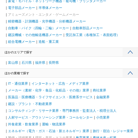
家電・モバイル・ネットワーク機器・複写機・プリンタメーカー
電子部品メーカー
半導体メーカー
アミューズメント・エンタメ・ゲームメーカー
精密機器・計測機器・光学機器・分析機器メーカー
自動車・バイク（四輪・二輪）メーカー
自動車部品メーカー
建設機械・その他輸送機器メーカー
受託加工業（各種加工・表面処理）
総合電機メーカー
造船・重工業
ほかのエリアで探す
富山県
石川県
福井県
長野県
ほかの業種で探す
IT・通信業界
インターネット・広告・メディア業界
メーカー（素材・化学・食品・化粧品・その他）業界
商社業界
医薬品・医療機器・ライフサイエンス・医療系サービス
金融業界
建設・プラント・不動産業界
コンサルティング・リサーチ業界・専門事務所・監査法人・税理士法人
人材サービス・アウトソーシング業界・コールセンター
小売業界
外食産業・飲食業界
運輸・物流業界
エネルギー（電力・ガス・石油・新エネルギー）業界
旅行・宿泊・レジャー業界
警備・清掃業界
理容・美容・エステ業界
教育業界
農林水産・鉱業