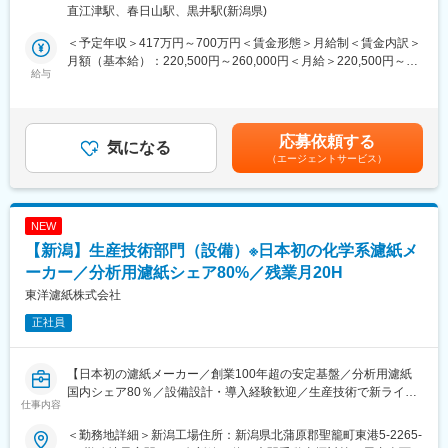
※全国に建機の整備・メンテナンス担当約600名在籍中
直江津駅、春日山駅、黒井駅(新潟県)
われることが魅力です。
半導体やエレクトロニクス領域は世界的に成長領域ですので、仕
■具体的な業務：
＜予定年収＞417万円～700万円＜賃金形態＞月給制＜賃金内訳＞
事を通じてその勢いを感じられます。
オイル交換、バケット取付、エンジンオーバーホール、簡易塗
月額（基本給）：220,500円～260,000円＜月給＞220,500円～
組織の成長に合わせて新しい仕組みをつくったり、既存の進め方
装、溶断、部品加工など土木/林業/解体業者などのお客様への現場
給与
260,000円＜昇給有無＞有＜残業手当＞有＜給与補足＞賞与実績:
を見直したりする機会があります。日々の業務を通じて気づいた
訪問、定期点検や各部修理をお任せします。
年2回（2021年度：4か月相当）評価により昇給有/年1回(2月)、賞
点や現場からの声を踏まえ、より良い体制をつくっていくことが
入社後はベテラン社員の修理作業に同行したり、洗車や整備点検
与年2回(7月・1月) ほか賃金はあくまでも目安の金額であり、選考
やりがいです。自身の成長も実感しやすい環境です。
などのお仕事をご担当いただきます。
を通じて上下する可能性があります。月給(月額)は固定手当を含め
応募依頼する
※エリアごとの顧客を担当いただくため、出張は年に1～2回程
気になる
た表記です。
◆働く環境
（エージェントサービス）
度。夜勤対応はほとんどありません。
新潟工場では約500人が勤務しており、約7名の工場総務メンバー
でサポートしています。
■今後のキャリアパス
20代から50代まで幅広い世代が在籍しています。
短期：サービスフロント、アフターフォロー営業
NEW
メンバーの前職も多様で、中途入社の方や他職種の経験者も複数
中期：営業所長
【新潟】生産技術部門（設備）※日本初の化学系濾紙メ
おります。安心して勤務をスタートいただける環境を整えており
長期：サービス部長
ます。
ーカー／分析用濾紙シェア80%／残業月20H
■研修体制：
東洋濾紙株式会社
◆募集背景
ご経験により、2ヵ月の本社研修と1ヵ月のOJT教育を実施しま
エレクトロニクス事業は、近年世界的に需要が高まる半導体・電
正社員
す。
子部品・ディスプレイ材料などを手がけていることから特に業績
を伸ばしており、グループの中でも成長期待の高い事業領域で
■会社について：
【日本初の濾紙メーカー／創業100年超の安定基盤／分析用濾紙
す。
世界トップクラスシェアの米国建機メーカーキャタピラー社の日
国内シェア80％／設備設計・導入経験歓迎／生産技術で新ライン
新潟工場は、エレクトロニクス事業を担う主要拠点です。
本直営ディーラーで、全国に130か所以上に拠点を保有。
仕事内容
立ち上げ／フィルター技術で幅広い産業を支援／自動化・改善に
新ライン立ち上げなどに伴い人員も増加しており、労務・人事・
日本全国、何処に行っても弊社の機械を目にすることができ、地
挑戦／総合科学機器メーカーとして成長】
総務業務等のいずれかを担当するスタッフを募集しています。
域貢献の実感が持てる事業を展開をしています。
＜勤務地詳細＞新潟工場住所：新潟県北蒲原郡聖籠町東港5-2265-