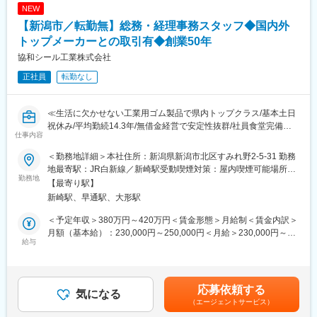
■同社の特徴・魅力：
・一人ひとりの成長を大切にする風土
NEW
同社は自動車から宇宙開発、住宅設備まで非常に幅広い取引先を
・アイデアや意見を自由に発信できるオープンな文化
【新潟市／転勤無】総務・経理事務スタッフ◆国内外
誇ります。顧客意向に沿ったゴム製品を作るうえで、最適な製
・部門を越えたコミュニケーションも活発
造・検査方法を見極め、機械装置やシステム導入を行うため、幅
トップメーカーとの取引有◆創業50年
広い分野の技術に携わることが可能です。創業以来約50年を経
取り組み例：開発てんやわんや（営業も参加）
協和シール工業株式会社
て、ゴム製品に関しては多くの経験やノウハウを持っており、数
https://wired.jp.net/development-tenyawanya/development-
正社員
転勤なし
万種類のアイテムを保有し、お客様の多種多様なニーズにお応え
tenyawanya-ja/
しています。また、海外への輸出実績もアジア・欧米などを中心
に高水準で推移しています。無借金経営を長く続け利益水準も高
■働きやすさ：
≪生活に欠かせない工業用ゴム製品で県内トップクラス/基本土日
く業績は安定、安心して長く働ける会社です。
・残業：月20～30時間程度
祝休み/平均勤続14.3年/無借金経営で安定性抜群/社員食堂完備≫
・土日休み
仕事内容
変更の範囲：会社の定める業務
・転勤なし
■職務詳細：
＜勤務地詳細＞本社住所：新潟県新潟市北区すみれ野2-5-31 勤務
・技術職として長く安定して働ける環境
経理事務、労務管理、建物等の管理などの業務を担っていただき
地最寄駅：JR白新線／新崎駅受動喫煙対策：屋内喫煙可能場所あ
ます。
勤務地
り変更の範囲：会社の定める事業所
【最寄り駅】
経理業務をメインとしながら、各部門のサポーターとしてご活躍
新崎駅、早通駅、大形駅
いただきます。係長など、ステップアップの機会も用意しており
ます。
＜予定年収＞380万円～420万円＜賃金形態＞月給制＜賃金内訳＞
月額（基本給）：230,000円～250,000円＜月給＞230,000円～
◆日常業務（毎日・随時）
給与
250,000円＜昇給有無＞有＜残業手当＞有＜給与補足＞※給与詳細
・領収書/請求書の整理 ・建物/設備の営繕
は経験・能力等を考慮の上、同社規定により決定・賞与：年2回
・仕訳入力（会計ソフト：TKC FXクラウドシリーズ使用）
（前年度合計4.8カ月分）※業績による・昇給：年1回賃金はあくま
◆月次業務
でも目安の金額であり、選考を通じて上下する可能性がありま
応募依頼する
・請求書の発行・入金確認
気になる
す。月給(月額)は固定手当を含めた表記です。
（エージェントサービス）
・支払業務/取引先への振込処理 ・給与計算の補助