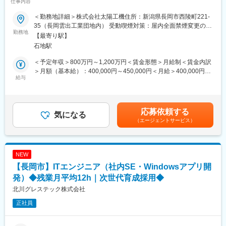
仕事内容
認定】
・各事業所に社員食堂があり、三ツ星レストランと提携も
・平均年収903万円／有給休暇取得平均18.9日
＜勤務地詳細＞株式会社太陽工機住所：新潟県長岡市西陵町221-
※世界有数の工作機械メーカーである当社の完全子会社「株式会社
・平均勤続年数17年超、平均年齢40.5歳、離職率（自己都合）
35（長岡雲出工業団地内） 受動喫煙対策：屋内全面禁煙変更の範
太陽工機」に在籍出向いただき、将来的に長岡市にてアプリケー
勤務地
1.6%と長期就労可能
囲：会社の定める事業所
【最寄り駅】
ション（加工技術）エンジニアとしての業務をお任せいたしま
・育児休暇は男性女性共に100%
石地駅
す。
・ホワイト500認定＆健康経営銘柄2024認定
・独身寮（借り上げ社宅）5,000円/月や保育所の併設、名古屋や
＜予定年収＞800万円～1,200万円＜賃金形態＞月給制＜賃金内訳
■業務内容：
奈良への無料シャトルバス、社員食堂やトレーニングジム、完備
＞月額（基本給）：400,000円～450,000円＜月給＞400,000円～
研削盤における加工テスト、技術提案、加工条件の設定・プログ
給与
など、社員を大切にする仕組みあり
450,000円＜昇給有無＞有＜残業手当＞有＜給与補足＞■賞与：年
ラミング、顧客先での技術立ち上げサポートなどをお任せしま
・従業員向け保育園完備（ドイツやスウェーデン等欧州各国のお
1回賃金はあくまでも目安の金額であり、選考を通じて上下する可
す。
もちゃを採用。バイリンガルの先生による英語教育等、日本最高
能性があります。月給(月額)は固定手当を含めた表記です。
水準の教育を提供）
応募依頼する
■株式会社太陽工機について：
気になる
（エージェントサービス）
当社の完全子会社として、独自の研削加工技術を軸に各種研削盤
変更の範囲：会社の定める業務
の開発／製造を展開しております。研削加工技術の分野に特化し
た独自の開発力を軸に、複合研削盤、タレット型複合研削盤、高
生産型研削盤等を手掛けています。
NEW
【長岡市】ITエンジニア（社内SE・Windowsアプリ開
■当社の魅力：
工作機械業界の世界シェアトップクラスのプライム上場上場企業
発）◆残業月平均12h｜次世代育成採用◆
です。工程集約／自動化／DX／GX需要を追い風に事業を拡大
北川グレステック株式会社
し、工作機械1台あたりの販売単価が上昇しています。製造業、自
正社員
動車、半導体、医療、家電など多くの産業に必要不可欠な存在で
す。
＜働きやすさ＞