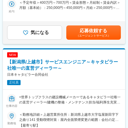
＜予定年収＞400万円～700万円＜賃金形態＞月給制＜賃金内訳＞
数日座学で当社や業界知識などについて学んだ後、OJTで工具の
月額（基本給）：250,000円～450,000円＜月給＞250,000円～
使い方、修理方法等を覚えていただきます。ゆっくりと時間を掛
◆具体的な業務
給与
450,000円＜昇給有無＞有＜残業手当＞有＜給与補足＞※経験・年
けて丁寧に教えるので、業界未経験の方も安心です。
＜労務管理・人事業務＞
齢を考慮し、当社規定に沿って給与を決定※上記は目安の金額であ
・勤怠データの確認、取りまとめ
り、選考を通じて上下する可能性あり◆昇給年1回（4月）◆賞与
■働き方：
・社会保険手続き、外部委託先との連携
年2回（6月、12月）◆年収例：550万円／経験3年700万円／経験
・フレックスタイム制であり、上長に相談の上、早入り／早上が
・年末調整などの各種手続き
応募依頼する
気になる
5年賃金はあくまでも目安の金額であり、選考を通じて上下する可
り等も可能で、多くの社員が活用しています。仕事とプライベー
・人事評価運用、社員情報管理
（エージェントサービス）
能性があります。月給(月額)は固定手当を含めた表記です。
トを両立しやすい環境です。また有給休暇も自身のタイミングで
取りやすく、働きやすい環境整備を進めています。
＜総務業務＞
・完全週休2日制／土日祝休み／夜勤・緊急対応基本なし
・社内問い合わせ対応
・メンテナンス手当や借り上げ社宅制度など福利厚生が充実して
NEW
・備品管理、発注
おります。
・各種書類の作成、管理
【新潟県/上越市】サービスエンジニア～キャタピラー
・安全衛生対応、社内イベント運営
社唯一の直営ディーラー～
■キャリアパス：
日本キャタピラー合同会社
将来的には支店長や部長など管理職も目指せるポジションのため
＜人事関連業務＞
長期的な就業が可能です。
・採用業務のサポート（媒体・紹介会社対応など）
正社員
・教育研修の運営サポート
■社員インタビュー：
https://www.inax-recruit.jp/interview/staff04.html
労務人事・労務など一部だけではなく、工場全体を支える立場と
<世界トップクラスの建設機械メーカーであるキャタピラー社唯一
して幅広く経験できる環境です。
の直営ディーラー/建機の整備・メンテナンス担当/福利厚生充実>
変更の範囲：会社の定める業務
仕事内容
成長著しい新潟工場とエレクトロニクス事業を支えていくやりが
いがあります。
■業務内容
＜勤務地詳細＞上越営業所住所：新潟県上越市大字塩屋新田字下
当社のプロダクトサポート事業部にて、建機の整備やメンテナン
之曲り141 受動喫煙対策：屋内全面禁煙変更の範囲：会社の定め
◆仕事のやりがい
スをお任せします。
勤務地
る事業所
【最寄り駅】
TOPPANグループの中でも特に好調なエレクトロニクス事業に関