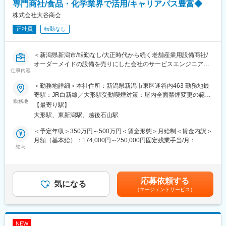
09：00 出社（メールチェックや見積書の作成及び提出。）
専門商社/食品・化学業界で活用/キャリアパス豊富◆
10：00 電話対応（お客様からの問い合わせに対応します。ま
株式会社大谷商会
た、協力会社から連絡をもらい、技術的な相談を受けることもあ
正社員
転勤なし
ります。）
12：00 お昼休憩
13：00 課内ミーティング（ 自分や課内の人たちの中で発生した
＜新潟県新潟市/転勤なし/大正時代から続く老舗産業用設備商社/
機器の特異現象などの共有や、今後の予定などを共有します。）
オーダーメイドの設備を売りにした会社のサービスエンジニアを
15：00 お客様先に伺い、整備作業などの打ち合わせ（ 協力会社
仕事内容
募集/別部署へのキャリアチェンジ・キャリアパスも豊富にござい
では対応しきれない現場にサポートへ行くこともあります。）
ます＞
18：00 帰社・社内業務（メールチェックや売上処理など。）
＜勤務地詳細＞本社住所：新潟県新潟市東区逢谷内463 勤務地最
19：00 退社
寄駅：JR白新線／大形駅受動喫煙対策：屋内全面禁煙変更の範
■業務内容
勤務地
囲：無
【最寄り駅】
製造現場の搬送機器や設備等の設置、修理、メンテナンスを担当
■働く社員のインタビュー記事
大形駅、東新潟駅、越後石山駅
していただきます。商社として扱うメーカー規格品はもちろん、
【1秒でも速く現場に駆けつけられる体制をつくり上げていく。】
自社で設計・製作を行った製品（自社の設計グループ）の設置や
https://commercial-equipment-
＜予定年収＞350万円～500万円＜賃金形態＞月給制＜賃金内訳＞
保守点検も担当いただきますので、幅広い種類の製品に携わるこ
systems.jpn.panasonic.com/recruit/person/08/
月額（基本給）：174,000円～250,000円固定残業手当/月：
とができます。
給与
42,000円～59,000円（固定残業時間31時間15分/月）超過した時
■当社の魅力
間外労働の残業手当は追加支給＜月給＞216,000円～309,000円
■所属
パナソニックGでのtoBの価値発揮を担う企業です。業務用冷蔵庫
（一律手当を含む）＜昇給有無＞有＜残業手当＞有＜給与補足＞※
｢ユニプロ事業部・ユニサービスグループ｣となります。
や商業施設の空調機器、太陽光発電システムまで多岐渡る商材を
年収条件等は、経験等を考慮して決定いたします。■給与改定：年
応募依頼する
気になる
扱う中で、販売から設置、購入後のメンテナンスまで全てを自社
1回■賞与：年2回（8月、1月）■通勤手当：11,000円賃金はあくま
（エージェントサービス）
■配属先：在籍5名（年齢40～60代、男性のみ）
で一貫して行い、得られたデータをシステムに還元する事で、顧
でも目安の金額であり、選考を通じて上下する可能性がありま
ユニークプロジェクトが由来となっている｢ユニプロ事業｣は、他
客の事業効率化、見える化、最適化に貢献しています。
す。月給(月額)は固定手当を含めた表記です。
社にない｢商社の工事部門｣。規格品では対応できない顧客要望を
長年のノウハウを活かした独自設計をもとに、オーダーメイドで
NEW