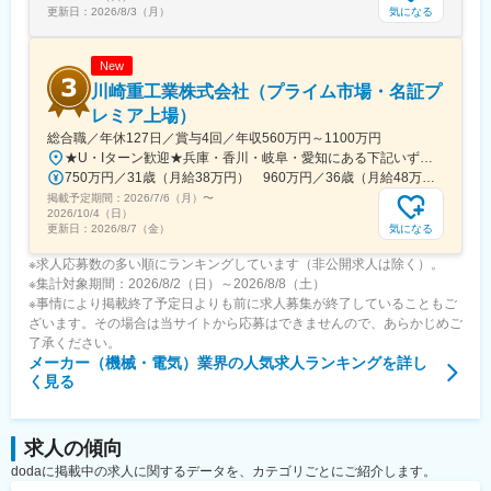
気になる
更新日：
2026/8/3（月）
New
川崎重工業株式会社（プライム市場・名証プ
レミア上場）
総合職／年休127日／賞与4回／年収560万円～1100万円
★U・Iターン歓迎★兵庫・香川・岐阜・愛知にある下記いずれかの事業所・神戸工場／兵庫県神戸市中央区・西神工場／兵庫県神戸市西区・西神戸工場／兵庫県神戸市西区・明石工場／兵庫県明石市・播磨工場／兵庫県加古郡・岐阜工場／岐阜県各務原市・名古屋第一工場／愛知県弥富市・名古屋第二工場／愛知県海部郡・坂出工場／香川県坂出市・神戸本社／兵庫県神戸市中央区・東京本社／東京都港区 など※受動喫煙対策実施
750万円／31歳（月給38万円） 960万円／36歳（月給48万円）
掲載予定期間：
2026/7/6（月）
〜
2026/10/4（日）
気になる
更新日：
2026/8/7（金）
※求人応募数の多い順にランキングしています（非公開求人は除く）。
※集計対象期間：2026/8/2（日）～2026/8/8（土）
※事情により掲載終了予定日よりも前に求人募集が終了していることもご
ざいます。その場合は当サイトから応募はできませんので、あらかじめご
了承ください。
メーカー（機械・電気）業界
の人気求人ランキングを詳し
く見る
求人の傾向
dodaに掲載中の求人に関するデータを、カテゴリごとにご紹介します。