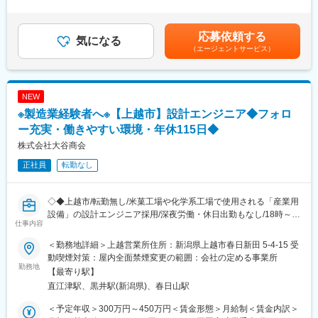
慮して決定賃金はあくまでも目安の金額であり、選考を通じて上
全国各地で使用されているため、時には1～2週間の長期出張も発
が整っています。
下する可能性があります。月給(月額)は固定手当を含めた表記で
生いたします。
す。
応募依頼する
変更の範囲：会社の定める業務
気になる
■取扱製品に関して
（エージェントサービス）
エアーシャワーは、クリーンルーム・無菌室の前室でジェット気
流により入出者のじん埃・毛髪等を吹き飛ばし、塵埃・毛髪等の
持ち込みを軽減する設備です。
NEW
https://www.hitachi-ies.co.jp/products/cleanair/index.html
※製造業経験者へ※【上越市】設計エンジニア◆フォロ
■事業部について
ー充実・働きやすい環境・年休115日◆
高い省エネ技術を武器に、国内トップクラスのシェアを誇る多数
株式会社大谷商会
の製品を取り扱う当事業部となります。半導体の製作や食品加工
工場のクリーンルーム化を実現するエアシャワー、FFU(ファンフ
正社員
転勤なし
ィルタユニット)をはじめ、新薬開発等の作業に必要なバイオハザ
ード対策用安全キャビネットなどの製品を製造し、月額20億円超
を売り上げています。
◇◆上越市/転勤無し/米菓工場や化学系工場で使用される「産業用
設備」の設計エンジニア採用/深夜労働・休日出勤もなし/18時～
仕事内容
■会社特徴
18時半には帰宅できる環境です◇◆
日立産機システムは2002年、日立製作所の産業機器グループと日
■入社後のフォロー体制充実！
＜勤務地詳細＞上越営業所住所：新潟県上越市春日新田 5-4-15 受
立グループ各社の計5社が一体になって誕生しました。そのため、
入社後3か月～半年ほどは座学や商品知識、業務の流れを覚えてい
動喫煙対策：屋内全面禁煙変更の範囲：会社の定める事業所
産業電機分野のパイオニアである日立の技術力をしっかり継承す
ただくための研修・フォローを予定しております。研修が終わっ
勤務地
【最寄り駅】
るとともに、産業用モータや制御システム、風水システム、空圧
た後も1～2年ほどは先輩社員との同行なども含めてサポートいた
直江津駅、黒井駅(新潟県)、春日山駅
システム、受配電・環境システム、省力システムなど非常に幅広
しますのでご安心ください。
い事業領域で、開発から設計、製造、販売、工事、保守・サービ
■業務について：
＜予定年収＞300万円～450万円＜賃金形態＞月給制＜賃金内訳＞
スのトータルエンジニアリングを実現。豊かな社会づくりに大き
主に米菓関係の食品工場で使用される産業用設備を作る仕事で