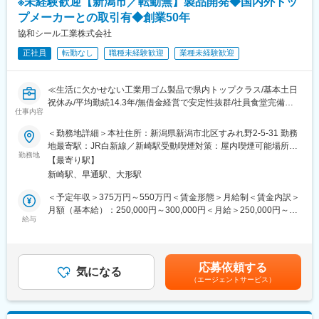
※未経験歓迎【新潟市／転勤無】製品開発◆国内外トッ
・ロールtoロール装置を用いた試作および開発業務
個人実績については、定量的な成果だけではなく、取り組み姿勢
プメーカーとの取引有◆創業50年
なども重要としており、手当や賞与額で個人の頑張りを給与に反
※ロールtoロールとは
映しております。
協和シール工業株式会社
大きなロール状材料を連続的に供給・加工し、再度ロールに巻き
正社員
転勤なし
職種未経験歓迎
業種未経験歓迎
取る製造プロセス。
量産を見据えた先端分野で広く活用されています。
変更の範囲：会社の定める業務
≪生活に欠かせない工業用ゴム製品で県内トップクラス/基本土日
■入社後にお任せする業務：
祝休み/平均勤続14.3年/無借金経営で安定性抜群/社員食堂完備≫
・レーザー加工装置を使用した試作業務
仕事内容
・加工条件の検証・評価
■職務概要
・試作結果のフィードバック・改善検討
＜勤務地詳細＞本社住所：新潟県新潟市北区すみれ野2-5-31 勤務
生産現場における技術的課題解決ならびに製品開発を担当しま
※ご経験に応じてOJT研修を実施し、段階的に業務をお任せしま
地最寄駅：JR白新線／新崎駅受動喫煙対策：屋内喫煙可能場所あ
す。単に形を作るだけでなく、「ゴムの配合（材料開発）」と
勤務地
す。
り変更の範囲：会社の定める事業所
【最寄り駅】
「形状の最適化」の両面から、目に見えない場所で機械やインフ
新崎駅、早通駅、大形駅
ラを支える役割を担います。
■将来的に期待する役割：
・専門性の高い試作・技術開発業務
＜予定年収＞375万円～550万円＜賃金形態＞月給制＜賃金内訳＞
■職務詳細：
・顧客と共同で行う開発案件への参画
月額（基本給）：250,000円～300,000円＜月給＞250,000円～
・顧客ニーズに合致するオリジナル製品の開発、作成
給与
・技術的な打ち合わせや、技術営業要素を含む業務
300,000円＜昇給有無＞有＜残業手当＞有＜給与補足＞※給与詳細
・新規設備、新生産技術導入に際しての情報収集と企画、導入
※適性や志向に合わせてキャリアを広げていただけます
は経験・能力等を考慮の上、同社規定により決定・賞与：年2回
・取引先への技術的アドバイス、サポート、アフターフォロー
（前年度合計4.8カ月分）※業績による・昇給：年1回賃金はあくま
・顧客の「漏れ」や「長寿命化」などの悩みに対し、使用温度、
■組織構成：
でも目安の金額であり、選考を通じて上下する可能性がありま
応募依頼する
圧力、流体などの条件から最適な材質・形状を導き出しアドバイ
気になる
・技術開発部：8名
す。月給(月額)は固定手当を含めた表記です。
（エージェントサービス）
スを実施
・各分野の専門技術者が在籍する少数精鋭チーム
・機械器具の選定や、設定・改良
■社風・カルチャー：