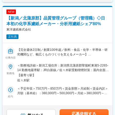
・社会保険に関する手続き・月次決算の補助 ・試算表の作成
◆年次業務
・決算業務補助 ・固定資産管理 など
NEW
【新潟／北蒲原郡】品質管理グループ（管理職）◇日
■組織構成：
配属となる総務部には4名が在籍（次長1名、事務職3名）してお
本初の化学系濾紙メーカー・分析用濾紙シェア80%
ります。入社後は丁寧にフォローの上、キャッチアップをサポー
東洋濾紙株式会社
トいただけます。
正社員
■当社の特徴：
・創業以来約50年を経て、ゴム製品に関しては多くの経験やノウ
【完全週休2日制／創業100年超／飲料・食品・化学・半導体・研
ハウを持っており、数万種類のアイテムを保有し、お客様の多種
究機関など、幅広くものづくりを支えるメーカー】
多様なニーズにお応えしています。また、海外への輸出実績もア
仕事内容
ジア・欧米などを中心に高水準で推移しています。
ADVANTECグループのメイン製造拠点、新潟工場にて品質管理業
・無借金経営を長く続け利益水準も高く業績は安定、安心して長
＜勤務地詳細＞新潟工場住所：新潟県北蒲原郡聖籠町東港5-2265-
務における管理職（グループリーダー）を担当頂きます。新潟工
く働ける会社です。
14 勤務地最寄駅：JR白新線／佐々木駅受動喫煙対策：屋内全面禁
場の品質戦略を策定・推進し、製品の安定供給および顧客満足度
勤務地
煙変更の範囲：会社の定める事業所
【最寄り駅】
向上に繋げていたくことががミッションとなります。
変更の範囲：会社の定める業務
佐々木駅
■業務詳細：
＜予定年収＞750万円～850万円＜賃金形態＞月給制＜賃金内訳＞
・品質方針・品質基準の浸透
月額（基本給）：380,000円～500,000円＜月給＞380,000円～
・資材受け入れ～最終製品までの品質保証体制の確立および最適
給与
500,000円＜昇給有無＞有＜残業手当＞無＜給与補足＞■賞与実
化
績：年2回※本ポジションはご入社時から管理監督者としてお勤め
・クレーム対応の工場窓口として、初動から根本原因の追及およ
いただくことを想定しております。賃金はあくまでも目安の金額
び再発防止策の実施
であり、選考を通じて上下する可能性があります。月給(月額)は固
応募依頼する
・統計的手法を活用した製造工程の監視および全体最適化の提