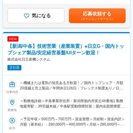
キルを考慮して決定します。■賞与：年2回（6月・12月）※2025
ります。
■当社の魅力と特徴：
年度実績：年間平均4.95ヶ月■昇給：年1回（3月）※2026年度実
当社の最も重要なコア技術にかかわる知財組織となります。開発
【HARADAは「小型・広帯域・高利得」の限界を目指す】
績：平均17,000円賃金はあくまでも目安の金額であり、選考を通
応募依頼する
とも距離が近く、技術者との交流も盛んです。
気になる
当社車載アンテナは世界シェアトップクラスを誇り、世界中の自
じて上下する可能性があります。月給(月額)は固定手当を含めた表
（エージェントサービス）
海外売上比率80％以上、連結売上１兆円に迫ろうとするグローバ
動車メーカーやサプライヤーと長い取引実績があります。9ヵ国
記です。
ル企業のリスクマネジメントと成長の一翼を知財渉外の観点から
14都市に拠点があり、売上高は400億超え、安定して推移中で
担います。
す。現在は、アンテナのみならず、車内ケーブルやノイズフィル
ターといった周辺機器も手掛けております。
NEW
■福利厚生面：
【新潟/中条】技術営業（産業装置）※日立G・国内トッ
・独身寮／社宅制度（約1万円/月）／社宅家賃補助制度／入社に
変更の範囲：会社の定める業務
伴う引っ越し手当会社負担（住宅関連制度にて社内規定あり）
プシェア製品/安定経営基盤/UIターン歓迎！
・24時間（週）までリモートワーク可／フレックスタイム制度有
株式会社日立産機システム
／平均月残業は12.6H
正社員
・仕事と子育て／介護の両立支援制度充実／育児休業復帰率
100％（23年度時点）／平均勤続年数17.7年
～機械または電気の知見ある方歓迎！／国内トップシェア・月額
■企業説明：
20億越え売上製品／年間休日126日・フレックス制度あり／日立
東証プライム上場の大手総合電子部品グローバルメーカーで、
仕事内容
グループの中核企業／福利厚生充実／設立以来赤字無しの安定経
2025年度の売上高は1兆円を突破、安定した経営基盤を保有して
営基盤～
います。
＜勤務地詳細＞中条事業所住所：新潟県胎内市富丘46番地1 勤務
主要な市場は国内以外にも、米州／欧州／中国／ASEAN／インド
地最寄駅：JR羽越本線／中条駅受動喫煙対策：屋内全面禁煙変更
■職務内容 【変更の範囲：会社の定める業務】
勤務地
など拡大しており、車載／民生／産業機器など多岐にわたる製品
の範囲：会社の定める事業所
産業用空気清浄器の技術提案をお任せするほか、クリーンエア装
を保有し、
＜予定年収＞500万円～700万円＜賃金形態＞月給制＜賃金内訳＞
置の簡単なメンテナンスをご担当いただきます。
幅広い業界と取引を行っています。また、従業員の方が働きやす
月額（基本給）：280,000円～400,000円＜月給＞280,000円～
製品の知識を深めていただくため、筐体構造、部品選定などの設
い環境づくりにも尽力しています。
給与
400,000円＜昇給有無＞有＜残業手当＞有＜給与補足＞経験を考
計業務について学んでいただきます。当社のクリーンエア装置は
社内公募制度を活用して自分のキャリアを自由に選択できる環境