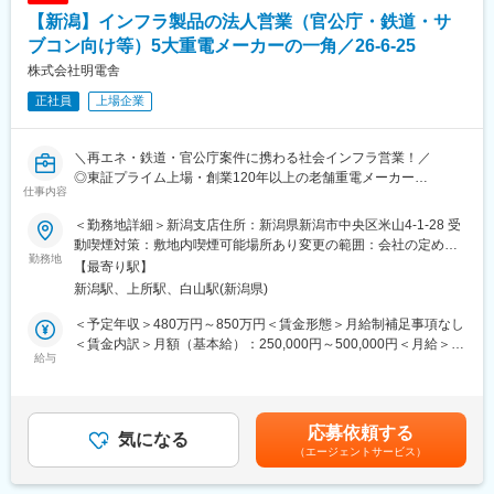
製作した設備の保守等も行っていただきます。
【新潟】インフラ製品の法人営業（官公庁・鉄道・サ
■直近の取組み
ブコン向け等）5大重電メーカーの一角／26-6-25
・産業機械オーバーホール
株式会社明電舎
・シートシャッター修繕
正社員
上場企業
・食品工場向けのコンベヤベルト巻替え
・電動工具修理
＼再エネ・鉄道・官公庁案件に携わる社会インフラ営業！／
■給与について
◎東証プライム上場・創業120年以上の老舗重電メーカー
個人実績については、定量的な成果だけではなく、取り組み姿勢
仕事内容
◎法人営業経験を活かし、社会を支える大型案件に挑戦
なども重要としており、手当や賞与額で個人の頑張りを給与に反
映しております。
＜勤務地詳細＞新潟支店住所：新潟県新潟市中央区米山4-1-28 受
■募集背景
動喫煙対策：敷地内喫煙可能場所あり変更の範囲：会社の定める
カーボンニュートラル（CN）実現に向けた取り組みや、社会イン
勤務地
変更の範囲：会社の定める業務
事業所
【最寄り駅】
フラの老朽化対策、デジタル化・DX推進などを背景に、設備投資
新潟駅、上所駅、白山駅(新潟県)
やシステム更新のニーズが高まっています。当社では、環境配慮
型製品や蓄電池システムの導入提案に加え、既設設備のDX化・高
＜予定年収＞480万円～850万円＜賃金形態＞月給制補足事項なし
度化を実現する改造提案など、お客様の課題やニーズに応じたソ
＜賃金内訳＞月額（基本給）：250,000円～500,000円＜月給＞
リューションを積極的に展開しています。
給与
250,000円～500,000円＜昇給有無＞有＜残業手当＞有＜給与補足
こうした事業拡大と市場ニーズの高まりに対応するため、インフ
＞※上記年収は想定される残業代を含んだ金額です※経験、年齢の
ラ関連ビジネスの経験を有し、お客様への提案活動やプロジェク
考慮の上同社規定により決定します■昇給：年1回（4月）■賞与：
ト推進にご活躍いただける人材を募集します。
年2回（6月、12月）※業績による賃金はあくまでも目安の金額で
応募依頼する
気になる
あり、選考を通じて上下する可能性があります。月給(月額)は固定
（エージェントサービス）
■業務内容
手当を含めた表記です。
新潟県内の官公庁、鉄道会社、民間企業に対し受変電、発電設備