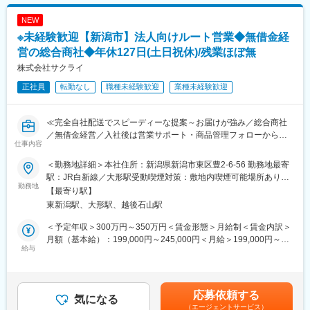
などインフラ電気設備の営業をお任せします。具体的には、新潟
県内のエンドユーザー・サブコン・ゼネコンへの営業活動、ニー
NEW
ズ収集、コンサルとの情報交換、入札業務、納入業務、アフター
※未経験歓迎【新潟市】法人向けルート営業◆無借金経
フォローまでご対応頂きます。
営の総合商社◆年休127日(土日祝休)/残業ほぼ無
■業務の魅力
株式会社サクライ
・再エネ業界や電子業界の最先端な業務に携われます。
正社員
転勤なし
職種未経験歓迎
業種未経験歓迎
・官公庁から民間まで様々な分野に跨り仕事をする事で視野を広
げられます。
・将来的には管理職も視野に入れたキャリアパスとなります。
≪完全自社配送でスピーディーな提案～お届けが強み／総合商社
・全国的にキャリア採用入社の方も多く活躍しています。
／無借金経営／入社後は営業サポート・商品管理フォローからス
仕事内容
タートで安心≫
■当社について
当社は、創業から約120年以上、インフラを支える重電メーカー
＜勤務地詳細＞本社住所：新潟県新潟市東区豊2-6-56 勤務地最寄
■職務概要：
として、発変電設備、太陽光発電、スマートグリッド、電気自動
駅：JR白新線／大形駅受動喫煙対策：敷地内喫煙可能場所あり変
当社の主力営業品目の産業機械のルート営業をご担当いただきま
勤務地
車用モータ・インバータ、水処理、自動車試験システム等、幅広
更の範囲：会社の定める事業所
【最寄り駅】
す。お客様からの注文を受け、お客様の希望日に商品をお届けす
い事業を展開しています。
東新潟駅、大形駅、越後石山駅
る業務です。ルート営業が中心ですので、飛び込み営業などはあ
連結社員数約10000人・連結売上約3000億円を誇る、東証プライ
りません。
ム上場の重電メーカーです。
＜予定年収＞300万円～350万円＜賃金形態＞月給制＜賃金内訳＞
月額（基本給）：199,000円～245,000円＜月給＞199,000円～
■営業詳細：
給与
■働き方について
245,000円＜昇給有無＞有＜残業手当＞有＜給与補足＞※予定年収
◎取扱商品:
インフラを支える企業として、社員一人ひとりが互いの個性を尊
は、基本給・手当（含む時間外手当）・賞与を含んだ金額です※年
省力化機器、工業機器、工具及び資材、OA機器外産業機器など
重し合い、受け入れることが大切です。性別、国籍、文化、年齢
収条件等は経験等を考慮して決定します■賞与：年2回（前年度実
◎営業エリア：
にとらわれず、社員の能力が最大限に発揮できる環境を様々な側
績2.5ヵ月）■手当：・営業手当：5千円（営業部配属後に支給）・
応募依頼する
新潟県下越地方が中心です。第1営業部では新潟市内を中心とし、
気になる
面からサポートしています。
住宅手当：5千円（試用期間後から一律支給）・職務手当：5千円
（エージェントサービス）
第2営業部では新潟市郊外の下越エリアをカバーしています。