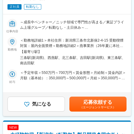
ベルトコンベアや架台など単品の施工管理から、製造工程全体
正社員
転勤なし
（上流から下流）の大規模な施工管理にも携わっていただきま
変更の範囲：会社の定める業務
す。（工場全体の変革プロジェクト）
～成長中ベンチャー／ニッチ領域で専門性が高まる／東証プライ
■所属部署：ユニプロ事業部
ム上場グループ／転勤なし・土日休み～
ユニークプロジェクトが由来となっている｢ユニプロ事業｣は、他
仕事内容
社にない｢商社の工事部門｣です。規格品では対応できない顧客要
■当社について：
望を長年のノウハウを活かした独自設計をもとに、オーダーメイ
＜勤務地詳細1＞本社住所：新潟県三条市北新保2-4-15 受動喫煙
当社は、フィルム搬送技術・光学設計技術・加工設備の制御技術
ド提案で課題を解決しています。
対策：屋内全面禁煙＜勤務地詳細2＞燕事業所（26年夏に本社移
を強みに、
勤務地
転予定）住所：新潟県燕市吉田法花堂 勤務地最寄駅：弥彦線／西
【最寄り駅】
これらの開発人員とノウハウを自社で蓄積してきたレーザー加工
【直近の取組み】
燕駅受動喫煙対策：敷地内全面禁煙
三条駅(新潟県)、西燕駅、北三条駅、吉田駅(新潟県)、東三条駅、
メーカーです。
・コンベアライン設計製作据付工事
南吉田駅
レーザー加工設備の試作から装置製作、量産化まで、
・原材料調合設備設計製作据付工事
提携会社との協力体制により一貫して対応できる点が強み。
・製品供給装置ライン変更、設計製作据付工事
＜予定年収＞550万円～700万円＜賃金形態＞月給制＜賃金内訳＞
高い技術力と専門性が評価され、電気化学分野を中心とした大手
・パレタイザー設置工事
月額（基本給）：350,000円～500,000円＜月給＞350,000円～
企業から多くの依頼をいただいています。
給与
・天井クレーン据付工事
500,000円＜昇給有無＞有＜残業手当＞有＜給与補足＞■賞与：年
「新潟発・レーザー加工技術No.1の技術開発メーカー」を目指
2回（前年度実績計 3.00ヶ月分）■昇給1月あたり10,000円～
し、着実に成長を続けています。
■キャリアパス
20,000円（前年度実績）賃金はあくまでも目安の金額であり、選
ご本人様の希望があれば、スキルやポテンシャルを考慮して配置
考を通じて上下する可能性があります。月給(月額)は固定手当を含
応募依頼する
■業務内容：
気になる
換えを行っています。
めた表記です。
（エージェントサービス）
レーザー加工技術およびロールtoロール装置を活用した
試作・開発業務全般を担当いただきます。
■組織体制
＜主な業務＞
新潟市本社には100名の社員がおります。
・レーザー加工
NEW
・レーザー乾燥
■給与について