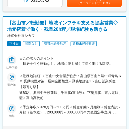
20,400円 ■賞与：年2回（7月・12月）※前年度実績：2.6か月賃金
（エージェントサービス）
・既存顧客への訪問、ニーズのヒアリング
はあくまでも目安の金額であり、選考を通じて上下する可能性が
■ワークライフバランスを整える
・建設機械や関連商品の提案
あります。月給(月額)は固定手当を含めた表記です。
残業時間も少なくプライベートを充実できます
・見積作成
従業員の声を集めてみました！
・機械搬入時の立会い
・プールでトレーニング、帰宅後はスポーツ鑑賞！
【富山市／転勤無】地域インフラを支える提案営業◇
・返却後の整備部門との連携
・帰宅後は習慣である筋トレを。夕食後は子どもたちとお風呂！
地元密着で働く・残業20h程／現場経験も活きる
・納期やスケジュール調整
・友人との約束など気兼ねなく予定をいれることができ充実！
株式会社ヨシカワ
※営業といっても新規開拓中心ではなく、お客様・現場・社内の整
■当社について
正社員
転勤なし
職種未経験歓迎
業種未経験歓迎
備スタッフをつなぐ調整役としての役割が大きい仕事です。
当社は2030年に創業100周年を迎える建機レンタルでは全国レベ
ルの有力安定企業です。
■入社後の流れ
☆この求人のポイント
まずは建設機械の名称や用途を学ぶことからスタートします。
レンタル事業を核に、北陸三県を中心として中部地方に44拠点を
・転居を伴う転勤なし。地域に腰を据えて長く働ける環境
先輩社員との同行営業やOJTを通じて業務を覚えていただきま
仕事内容
展開しています。
・創業100周年を目前に控える安定企業
す。
これからも企業理念に込めた「お客様の期待を超える価値の創
・既存顧客中心の営業スタイル
＜勤務地詳細1＞富山中央営業所住所：富山県富山市婦中町青島６
業界未経験の方でも、生産管理や品質管理、施工管理、物流管理
造」を進化させてまいります。
・ICタグで機械管理し業務効率化などDXが進む企業
０ 受動喫煙対策：屋内全面禁煙＜勤務地詳細2＞富山営業所住
などで培った調整力やコミュニケーション力を活かして活躍でき
・扱う機械は地域の発展の貢献できるインフラ整備や建物づくり
勤務地
所：富山県富山市窪新町６－４１ 受動喫煙対策：屋内全面禁煙変
る環境です。
【最寄り駅】
変更の範囲：会社の定める業務
更の範囲：会社の定める事業所
速星駅、奥田中学校前駅、千里駅(富山県)、下奥井駅、東八尾駅、
■業務内容
■業務の魅力
龍谷富山高校前
建設会社や土木会社など既存取引先を中心に、建設機械や発電機
扱う機械は道路・河川・橋梁・建物など、地域インフラを支える
などのレンタル提案をお任せします。
＜予定年収＞328万円～500万円＜賃金形態＞月給制＜賃金内訳＞
工事現場で使用されます。
単に機械を提案するだけでなく、お客様の工事内容や工期、現場
月額（基本給）：203,000円～300,000円その他固定手当/月：
自分が関わった現場が街の風景として残り、地域発展に貢献して
状況を確認しながら最適な機械やサービスを提案するポジション
給与
30,000円＜月給＞233,000円～330,000円＜昇給有無＞有＜残業手
いる実感を得られることが大きなやりがいです。
です。
当＞有＜給与補足＞※上記の賃金は目安の金額であり、選考を通じ
て上下する可能性があります。■その他固定手当：営業手当
また、創業以来培ってきた顧客基盤と業界内での高い知名度があ