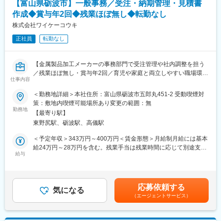
【富山県砺波市】一般事務／受注・納期管理・見積書
作成◆賞与年2回◆残業ほぼ無し◆転勤なし
■入社後
営業担当の社員から、徐々に業務の進め方について学んでいただ
株式会社ワイケーコウキ
変更の範囲：会社の定める業務
きます。
正社員
転勤なし
穏やかな雰囲気で、相談もしやすいため、未経験からの挑戦も歓
迎です！
【金属製品加工メーカーの事務部門で受注管理や社内調整を担う
■このような方におすすめ：
／残業ほぼ無し・賞与年2回／育児や家庭と両立しやすい職場環
・コツコツ正確に仕事を進めるのが得意な方
仕事内容
境】
・人をサポートする仕事が好きな方
＜勤務地詳細＞本社住所：富山県砺波市五郎丸451-2 受動喫煙対
・事務職未経験からチャレンジしたい方
■業務概要
策：敷地内喫煙可能場所あり変更の範囲：無
・長く安定して働きたい方
当社の管理部門にて、受注内容のシステム入力や見積書・伝票の
勤務地
【最寄り駅】
作成、納期管理、取引先との電話・メール対応など、製造現場や
■社風：
東野尻駅、砺波駅、高儀駅
営業部門との連携を通じて会社全体の業務を円滑に進める事務全
～ものづくりが好きな仲間が活躍中～
般をお任せします。単なるデータ入力にとどまらず、納期調整や
＜予定年収＞343万円～400万円＜賃金形態＞月給制月給には基本
明るく活気があり、チームのまとまりを大切にしている社風なの
進捗確認といった調整力やコミュニケーション力が活かせるポジ
給24万円～28万円を含む。残業手当は残業時間に応じて別途支
で、分からないことがあれば何でも気軽に相談できる雰囲気で
ションです。
給与
給。＜賃金内訳＞月額（基本給）：240,000円～280,000円＜月給
す。
＞240,000円～280,000円＜昇給有無＞有＜残業手当＞有＜給与補
■業務詳細
足＞賞与は年2回（前年度実績2.296ヶ月分）、決算賞与あり。会
■当社について：
・受注内容の入力や伝票・見積書の作成・発行
社業績によって変動します。賃金はあくまでも目安の金額であ
半導体製造装置に使用される部品をはじめ、産業機械、航空宇
応募依頼する
・図面の手配や管理業務
気になる
り、選考を通じて上下する可能性があります。月給(月額)は固定手
宙、鉄道、医療など幅広い分野で使用される部品の製造を行って
（エージェントサービス）
・納期管理や取引先との調整（電話・メール対応含む）
当を含めた表記です。
いる当社。アルミ素材を使った高精度部品の製造を得意としてい
・来客対応や社内外からの問い合わせ対応
ます。半導体のニーズはかなり高く、それに伴って当社への依頼
・営業や製造部門との進捗確認、調整業務
も年々増加傾向です。