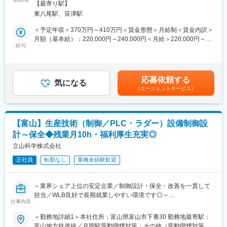
禁煙（屋外喫煙可能場所あり））変更の範囲：会社の定める事業
【最寄り駅】
変更の範囲：会社の定める業務
■採用背景
所
■教育体制：
東八尾駅、笹津駅
当社はHonda純正部品を扱う正規代理店として、東海・北陸エリ
OJTと資格取得支援制度を完備し、未経験者も無理なく着実に成
アのHonda Cars様や部品商様を支えています。
＜予定年収＞370万円～410万円＜賃金形態＞月給制＜賃金内訳＞
長可能な環境です。
今回は将来の営業所運営・管理を担う人材育成を目的とした「総
月額（基本給）：220,000円～240,000円＜月給＞220,000円～
合職」採用です。
給与
240,000円＜昇給有無＞有＜残業手当＞有＜給与補足＞■賞与実
■就業環境：
「いきなり営業に出される」「見て覚えろ」ではなく、
績：5ヶ月分（昨年度支給実績、年2回計）※賞与は業績に応じて
・日曜・祝日休み、GW・お盆・年末年始など長期休暇あり。残業
物流・フロント・営業を段階的に経験し、製品・お客様・社内の
個人の評価で決定いたします。※便宜上実績金額を〇か月表記して
ほぼなし
流れを理解したうえで活躍いただきます。
おりますが、実際の支給は金額で決定します。■残業手当：有（残
・男性の育休取得実績あり！(実績5名)社員の働きやすい環境作り
応募依頼する
気になる
業時間に応じて別途支給）賃金はあくまでも目安の金額であり、
を推進しています。
（エージェントサービス）
■職務概要
選考を通じて上下する可能性があります。月給(月額)は固定手当を
・車通勤OK・駐車場完備ではたらきやすさ抜群です。
総合職として、以下の業務を段階的に担当いただきます。
含めた表記です。
・物流業務：在庫管理、入出庫管理、配送手配
■想定されるキャリアパス：
・フロント(受注)業務：電話対応、受発注対応、顧客問い合わせ対
国家資格取得後は、リーダーや専門技術者へのキャリアアップが
【富山】生産技術（制御／PLC・ラダー）設備制御設
応
可能。希望や適性に応じた多彩なキャリアを描けます。
計～保全◆残業月10h・福利厚生充実◎
・営業業務：既存顧客への定期訪問、在庫提案、販売企画提案
※新規開拓・飛び込み営業はありません。
立山科学株式会社
■企業の特徴/魅力
自動車や建設機械・産業荷役機械の販売・整備・分解整備サービ
正社員
転勤なし
業種未経験歓迎
■育成・キャリアパス
スを提供しています。業務好調による拡大、働き方改革を進める
【正社員経験3年以上の方】
ための増員採用です。
物流：約6ヶ月
変更の範囲：会社の定める業務
～業界シェア上位の安定企業／制御設計・保全・改善を一貫して
フロント：約6ヶ月
担当／WLB良好で長期就業しやすい環境です◎～
営業：約6ヶ月
仕事内容
→ 計1年半を目安に適性を見て本配属
変更の範囲：会社の定める業務
■業務内容：
＜勤務地詳細1＞本社住所：富山県富山市下番30 勤務地最寄駅：
【正社員経験3年未満の方】
工場設備に関わる制御分野において、保守・保全を中心に、設備
富山地方鉄道線／月岡駅受動喫煙対策：その他（受動喫煙対策あ