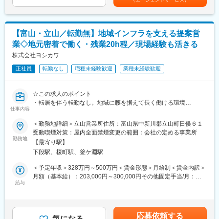
・建設機械や関連商品の提案
はあくまでも目安の金額であり、選考を通じて上下する可能性が
■入社後の流れ
・見積作成
あります。月給(月額)は固定手当を含めた表記です。
入社後は先輩社員とのOJTを通じて業務を習得いただきます。約3
・機械搬入時の立会い
年を目安に一人前を目指していただくため、未経験の方でも安心
・返却後の整備部門との連携
してスタート可能です。
【富山・立山／転勤無】地域インフラを支える提案営
・納期やスケジュール調整
また、床上操作式クレーンや玉掛などの資格は会社全額負担で取
業◇地元密着で働く・残業20h程／現場経験も活きる
得できます。
※営業といっても新規開拓中心ではなく、お客様・現場・社内の整
株式会社ヨシカワ
備スタッフをつなぐ調整役としての役割が大きい仕事です。
■残業が少ない理由
正社員
転勤なし
職種未経験歓迎
業種未経験歓迎
(1)業務負荷を考慮し、対応可能以上の業務は外注しています
■入社後の流れ
(2)取引先にレンタル機械の返却を早めてもらうよう協力をいただ
まずは建設機械の名称や用途を学ぶことからスタートします。
いています
☆この求人のポイント
先輩社員との同行営業やOJTを通じて業務を覚えていただきま
(3)ICタグで機械管理を行い、業務効率を向上させています
・転居を伴う転勤なし。地域に腰を据えて長く働ける環境
す。
仕事内容
・創業100周年を目前に控える安定企業
業界未経験の方でも、生産管理や品質管理、施工管理、物流管理
変更の範囲：会社の定める業務
・既存顧客中心の営業スタイル
＜勤務地詳細＞立山営業所住所：富山県中新川郡立山町日俣６１
などで培った調整力やコミュニケーション力を活かして活躍でき
・ICタグで機械管理し業務効率化などDXが進む企業
受動喫煙対策：屋内全面禁煙変更の範囲：会社の定める事業所
る環境です。
・扱う機械は地域の発展の貢献できるインフラ整備や建物づくり
勤務地
【最寄り駅】
■業務の魅力
下段駅、榎町駅、釜ケ淵駅
■業務内容
扱う機械は道路・河川・橋梁・建物など、地域インフラを支える
建設会社や土木会社など既存取引先を中心に、建設機械や発電機
＜予定年収＞328万円～500万円＜賃金形態＞月給制＜賃金内訳＞
工事現場で使用されます。
などのレンタル提案をお任せします。
月額（基本給）：203,000円～300,000円その他固定手当/月：
自分が関わった現場が街の風景として残り、地域発展に貢献して
単に機械を提案するだけでなく、お客様の工事内容や工期、現場
給与
30,000円＜月給＞233,000円～330,000円＜昇給有無＞有＜残業手
いる実感を得られることが大きなやりがいです。
状況を確認しながら最適な機械やサービスを提案するポジション
当＞有＜給与補足＞※上記の賃金は目安の金額であり、選考を通じ
です。
て上下する可能性があります。■その他固定手当：営業手当
また、創業以来培ってきた顧客基盤と業界内での高い知名度があ
（30,000円／月）■昇給：年1回（4月）※前年度実績：1,400円～
り、お客様と長期的な信頼関係を築いていける環境です。
応募依頼する
【具体的には】
気になる