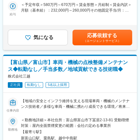
精度の定期検査と調整、ソフト更新に加え測定支援(受託測定や操
＜予定年収＞580万円～670万円＜賃金形態＞月給制＜賃金内訳＞
モノづくりに欠かせない貴金属製品に再生することで資源の有効
作指導)を担当
月額（基本給）：232,000円～260,000円その他固定手当/月：
活用と産業の発展に貢献しています。AREホールディングスグル
給与
52,000円＜月給＞284,000円～312,000円＜昇給有無＞有＜残業手
ープ全体で「地球のサステナビリティの解決」に向けた取り組み
【働き方】
当＞有＜給与補足＞■賞与実績：年2回（昨年度実績：6.5か月）■
を実践しています。
福井、石川、富山を担当。案件内容にもよりますが、1日2社程
昇給：年に一度、前年度評価により決定。上長との面談を実施い
◇一人ひとりに幅広い仕事の裁量があり、「自ら考えて実行する
度、お客様先へ訪問して業務を行います。
たします。■モデル年収：・28歳：620万・30代後半：700~750
力」が身に付きます。
応募依頼する
そのため、週4～5日程度出張(日帰り出張、または宿泊出張)とな
気になる
万・40代後半主任クラス：800~900万賃金はあくまでも目安の金
◇全国25拠点と海外子会社が2社あり、日本国内からグローバル
（エージェントサービス）
ります。
額であり、選考を通じて上下する可能性があります。月給(月額)は
と広い視野が身に付きます。
1人1台社有車が割当られ、直行での業務がほとんどです。
固定手当を含めた表記です。
中途入社の社員が多く、馴染みやすい環境です。転勤の可能性は
変更の範囲：会社の定める業務
ありますが転勤前提の採用ではありません。遠方出張の場合は宿
【富山県／富山市】車両・機械の点検整備メンテナン
泊にて対応(宿泊代固定10000円/回、日当1950円程度/回)
ス◆転勤なし／手当多数／地域貢献できる技術職◆
【製品について】
株式会社三越
加工製品における長さ、形状の設計上の寸法からの誤差を10,000
正社員
転勤なし
5名以上採用
分の1ミリ単位で測る計測装置。計測装置は市場の変化に強く、需
要が安定しています。
【地域の安全とインフラ維持を支える現場車両・機械のメンテナ
【入社後】
ンス技術者／多様な車両・機械に携わり成長できる環境／将来の
OJTでしっかりと教育・フォローします。また顧客先でも確認で
仕事内容
管理職候補】
きるような端末での技術ガイダンスなども取りいれています。IT
■業務概要
＜勤務地詳細＞本社住所：富山県富山市下冨居2-13-81 受動喫煙
システムを積極的に取りいれることで、働き方もより柔軟になっ
当社は鉄道や道路、建設現場など地域インフラを支える各種車
対策：屋内全面禁煙変更の範囲：会社の定める事業所
ています。
両・機械の点検・整備・修理を担っています。今回のポジション
勤務地
【最寄り駅】
では、鉄道の軌道モーターカーや除雪用車両、建設機械、道路維
■補足：
新富山口駅、粟島駅、越中中島駅