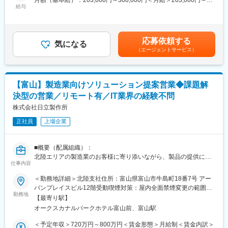
月額（基本給）：203,000円～300,000円＜月給＞203,000円～
・13:00 在庫確認
目的とした増員募集となります。
給与
300,000円＜昇給有無＞有＜残業手当＞有＜給与補足＞※上記の賃
・14:00 現場出張（設置・説明）
金は目安の金額であり、選考を通じて上下する可能性がありま
・16:00 出庫準備
■職務概要
す。■昇給：年1回（4月）※前年度実績：1,400円～50,000円 ■賞
・17:30 退社
建設機械・林業機械のレンタル事業を展開する当社にて、サービ
与：年2回（7月・12月）※前年度実績：2.6か月賃金はあくまでも
応募依頼する
スエンジニア（整備士）としてご活躍いただきます。
気になる
目安の金額であり、選考を通じて上下する可能性があります。月
■入社後の流れ
（エージェントサービス）
主にレンタル機械の点検・整備・修理を中心に、在庫管理や簡単
給(月額)は固定手当を含めた表記です。
入社後は先輩社員とのOJTを通じて業務を習得いただきます。約3
な顧客対応もお任せします。
年を目安に一人前を目指していただくため、未経験の方でも安心
してスタート可能です。
■具体的な業務内容
また、床上操作式クレーンや玉掛などの資格は会社全額負担で取
【富山】製造業向けソリューション提案営業◆課題解
・返却されたレンタル機械の状態をチェックし、不具合があれば
得できます。
決型の営業／リモート有／IT業界の経験不問
修理
・レンタル用の建設機械や林業機械の点検・メンテナンスを実施
株式会社日立製作所
■残業が少ない理由
・お客様がお持ちの機械を現地で点検・修理することもあります
(1)業務負荷を考慮し、対応可能以上の業務は外注しています
正社員
上場企業
・機械の貸出・返却にあわせて、在庫の確認や予約の管理を行い
(2)取引先にレンタル機械の返却を早めてもらうよう協力をいただ
ます
いています
・出庫前に機械が問題なく動くか最終チェックを行います
(3)ICタグで機械管理を行い、業務効率を向上させています
■概要（配属組織）：
・機械の使い方などをお客様へ簡単にご説明します（全体の1割程
北陸エリアの製造業のお客様に寄り添いながら、製品の提供にと
度）
仕事内容
変更の範囲：会社の定める業務
どまらず、課題解決につながるご提案を行っています。
※業務の約8～9割は整備業務のため、技術習得に集中できる環境
お客様の状況やニーズを丁寧に把握し、日立グループの技術やDX
＜勤務地詳細＞北陸支社住所：富山県富山市牛島町18番7号 アー
です。
を活かして、一緒に価値づくりを進めています。社内やグループ
バンプレイスビル12階受動喫煙対策：屋内全面禁煙変更の範囲：
会社の関係者と連携し、提案からプロジェクト推進まで関わりな
勤務地
会社の定める事業所（リモートワーク含む）
■1日の流れ（例）
【最寄り駅】
がら、お客様とともに事業の成長に貢献していくことを
・7:00 出社
オークスカナルパークホテル富山前、富山駅
目指しています。
・8:00 ミーティング・接客対応
＜予定年収＞720万円～800万円＜賃金形態＞月給制＜賃金内訳＞
・9:00 返却機械の点検・整備