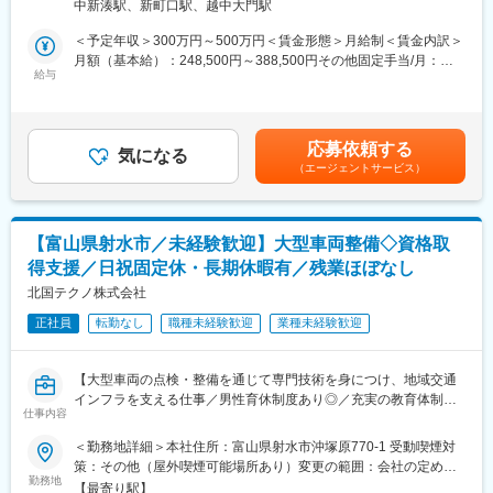
・幅広い車両や機械の専門知識・技術が身につきます
中新湊駅、新町口駅、越中大門駅
理・車検・検査業務を一貫して提供しています。
・地域社会の安全と発展に直接貢献できるやりがい
本ポジションでは、フィールド／サポートエンジニアとして、未
＜予定年収＞300万円～500万円＜賃金形態＞月給制＜賃金内訳＞
・将来の管理職候補としてキャリアアップも目指せます
経験からでも段階的に専門技術を身につけられる環境で、地域産
月額（基本給）：248,500円～388,500円その他固定手当/月：
業の安全性と稼働率向上に貢献するやりがいある整備業務を担当
給与
1,500円＜月給＞250,000円～390,000円＜昇給有無＞有＜残業手
■教育体制
します。
当＞有＜給与補足＞賞与実績:年2回計57～90万円（前年度実績）
・OJT中心に先輩社員が実務指導
賃金はあくまでも目安の金額であり、選考を通じて上下する可能
・資格取得支援、メーカー研修等も随時実施
■業務詳細：
性があります。月給(月額)は固定手当を含めた表記です。
応募依頼する
《入社直後お任せする業務》
気になる
■就業環境
（エージェントサービス）
入社後は、エンジンオイル交換や部品の取り替え、ネジの締め直
・転勤なし／富山県内拠点で長く勤務可能
し、洗車・清掃など基本作業からスタートし、工具の使い方や機
・残業は月平均10時間程度
械の名称など基礎知識を一つずつ丁寧に学んでいただきます。
・各種手当や賞与6.1ヶ月（2025年度実績）等、福利厚生も充実
《ゆくゆくお任せする業務》
【富山県射水市／未経験歓迎】大型車両整備◇資格取
先輩社員と一緒に簡単な修理や定期点検、動作確認、車検・検査
■想定されるキャリアパス
得支援／日祝固定休・長期休暇有／残業ほぼなし
対応なども経験。
・技術者として現場経験を積み、将来的に管理職や工程管理者へ
チームで協力しながら、徐々に高度な整備技術を習得していきま
北国テクノ株式会社
ステップアップ
す。
・多様な機械・車両を扱うプロフェッショナルとして長期的に活
正社員
転勤なし
職種未経験歓迎
業種未経験歓迎
業務に必要な資格取得は会社が全面的に支援し、講習・受験料も
躍可能
全額負担。将来的には自動車整備士資格や大型車両運転資格も取
得可能です。
■企業の特徴/魅力
【大型車両の点検・整備を通じて専門技術を身につけ、地域交通
・地域に根差した安定企業／60年以上の信頼と実績
インフラを支える仕事／男性育休制度あり◎／充実の教育体制・
■扱うサービス：
仕事内容
・幅広い業種・顧客からの依頼で景気変動に強い事業基盤
休日制度で未経験からキャリアアップ可能】
建設機械や大型特殊車両の分解整備、法定検査、鈑金・塗装、メ
・働きやすい社風と充実の福利厚生で、安心して長く働ける環境
＜勤務地詳細＞本社住所：富山県射水市沖塚原770-1 受動喫煙対
ンテナンス全般
です
■業務概要：
策：その他（屋外喫煙可能場所あり）変更の範囲：会社の定める
当社は富山県射水市を拠点に、自動車・建設機械・産業荷役機械
勤務地
事業所
■組織構成：
【最寄り駅】