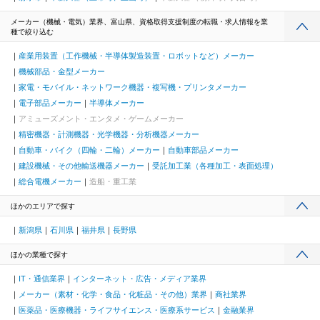
メーカー（機械・電気）業界、富山県、資格取得支援制度の転職・求人情報を業
種で絞り込む
産業用装置（工作機械・半導体製造装置・ロボットなど）メーカー
機械部品・金型メーカー
家電・モバイル・ネットワーク機器・複写機・プリンタメーカー
電子部品メーカー
半導体メーカー
アミューズメント・エンタメ・ゲームメーカー
精密機器・計測機器・光学機器・分析機器メーカー
自動車・バイク（四輪・二輪）メーカー
自動車部品メーカー
建設機械・その他輸送機器メーカー
受託加工業（各種加工・表面処理）
総合電機メーカー
造船・重工業
ほかのエリアで探す
新潟県
石川県
福井県
長野県
ほかの業種で探す
IT・通信業界
インターネット・広告・メディア業界
メーカー（素材・化学・食品・化粧品・その他）業界
商社業界
医薬品・医療機器・ライフサイエンス・医療系サービス
金融業界