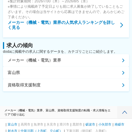
※集計対象期間：2026/7/30（木）～2026/8/5（水）
※事情により掲載終了予定日よりも前に求人募集が終了していることもご
ざいます。その場合は当サイトから応募はできませんので、あらかじめご
了承ください。
メーカー（機械・電気）業界
の人気求人ランキングを詳し
く見る
求人の傾向
dodaに掲載中の求人に関するデータを、カテゴリごとにご紹介します。
メーカー（機械・電気）業界
富山県
資格取得支援制度
メーカー（機械・電気）業界、富山県、資格取得支援制度の転職・求人情報をエ
リアで絞り込む
富山市
高岡市
魚津市
氷見市
滑川市
黒部市
砺波市
小矢部市
南砺市
射水市
中新川郡（上市町、立山町）
下新川郡（朝日町、入善町）