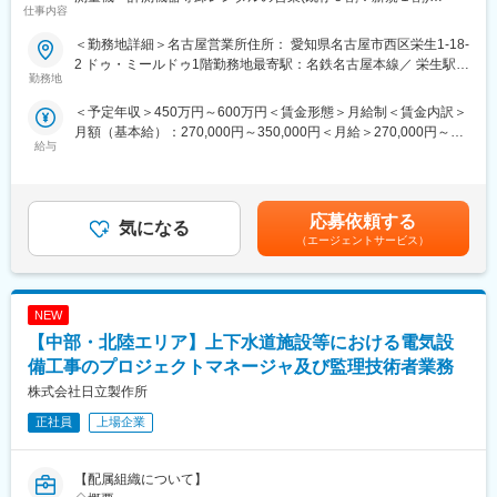
し、 Ｘ線透視撮影台、ガラス繊維巻取機、走行用減速機、工作機
仕事内容
担当エリアは石川県・富山県・福井県の北陸エリアです。将来的
械、立体駐車場用減速機、芝管理用機械および農業機械等アッセ
にはご自宅（北陸エリア）を拠点とした営業活動をお任せしま
＜勤務地詳細＞名古屋営業所住所： 愛知県名古屋市西区栄生1-18-
ンブリまで独自の複合加工機能を有しております。
す。
2 ドゥ・ミールドゥ1階勤務地最寄駅：名鉄名古屋本線／ 栄生駅受
勤務地
動喫煙対策：屋内全面禁煙変更の範囲：会社の定める事業所
変更の範囲：当社業務全般/会社外への出向を命じた場合は出向先
【仕事の流れ】
の定める業務を含む
＜予定年収＞450万円～600万円＜賃金形態＞月給制＜賃金内訳＞
レンタル会社への提案活動
月額（基本給）：270,000円～350,000円＜月給＞270,000円～
建設機器・測量機のレンタル会社へ定期訪問し、新商品のご案内
給与
350,000円＜昇給有無＞有＜残業手当＞有＜給与補足＞■昇給：年
や勉強会の実施を行います。
1回（3月）■賞与：年2回（7月・12月）賃金はあくまでも目安の
金額であり、選考を通じて上下する可能性があります。月給(月額)
【顧客フォロー・提案支援】
は固定手当を含めた表記です。
レンタル会社の担当者から工事現場の状況や課題をヒアリング
応募依頼する
気になる
し、エンドユーザーへ最適な機器を提案できるようサポートしま
（エージェントサービス）
す。
【入社後の流れ】
NEW
入社～2年 名古屋営業所にて研修・実務経験を積んでいただきま
す。
【中部・北陸エリア】上下水道施設等における電気設
・商品知識の習得
備工事のプロジェクトマネージャ及び監理技術者業務
・顧客対応の基礎
株式会社日立製作所
・営業活動の進め方
・担当エリアの特徴理解
正社員
上場企業
などを学びながら、じっくりと知識・経験を身につけていただき
ます。
現在の担当者から引継ぎを行い、先輩社員によるマンツーマン指
【配属組織について】
導もあるため、業界未経験の方でも安心してスタートできる環境