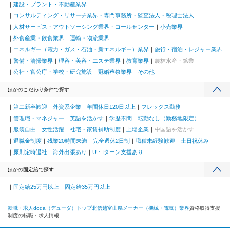
建設・プラント・不動産業界
コンサルティング・リサーチ業界・専門事務所・監査法人・税理士法人
人材サービス・アウトソーシング業界・コールセンター
小売業界
外食産業・飲食業界
運輸・物流業界
エネルギー（電力・ガス・石油・新エネルギー）業界
旅行・宿泊・レジャー業界
警備・清掃業界
理容・美容・エステ業界
教育業界
農林水産・鉱業
公社・官公庁・学校・研究施設
冠婚葬祭業界
その他
ほかのこだわり条件で探す
第二新卒歓迎
外資系企業
年間休日120日以上
フレックス勤務
管理職・マネジャー
英語を活かす
学歴不問
転勤なし（勤務地限定）
服装自由
女性活躍
社宅・家賃補助制度
上場企業
中国語を活かす
退職金制度
残業20時間未満
完全週休2日制
職種未経験歓迎
土日祝休み
原則定時退社
海外出張あり
U・Iターン支援あり
ほかの固定給で探す
固定給25万円以上
固定給35万円以上
転職・求人doda（デューダ）トップ
北信越
富山県
メーカー（機械・電気）業界
資格取得支援
制度の転職・求人情報