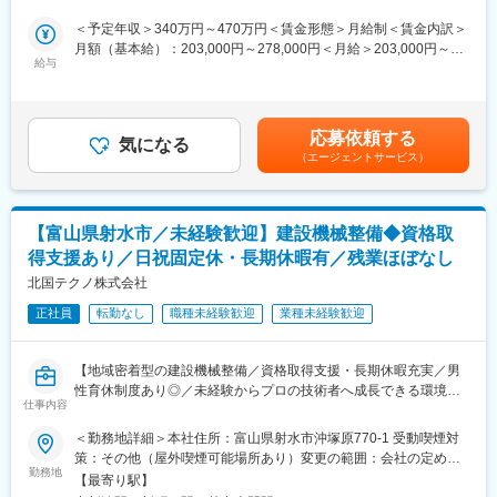
持用特殊車両などの保守・点検・修理業務を担当いただきます。
・定時退社日：毎週水曜日と年2回の賞与支給日
現場の安全を守るため、車両・機械が確実に動作する状態を維持
＜予定年収＞340万円～470万円＜賃金形態＞月給制＜賃金内訳＞
・時間単位年休：午前、午後の半日に分割して休暇を取得できる
することがミッションです。
月額（基本給）：203,000円～278,000円＜月給＞203,000円～
ことに加え、1時間単位で休暇を取得可能
給与
278,000円＜昇給有無＞有＜残業手当＞有＜給与補足＞賞与は年2
・賞与：別途３年連続業績賞与の支給あり
■業務詳細
回（8月・12月）＋年度末賞与（2025年度実績6.1ヶ月分）支給実
【評価制度】半年に一回の評価にて決定(成果評価＋プロセス評価)
・鉄道保守用ディーゼルエンジンの分解、点検、組立、動作試験
績あり。賃金はあくまでも目安の金額であり、選考を通じて上下
【昇給制度】年に一度、上記制度の前年度評価により決定。上長
・軌道モーターカーや除雪用モーターカーの整備および修理作業
する可能性があります。月給(月額)は固定手当を含めた表記です。
とのフィードバック面談を実施いたします。
応募依頼する
・ホイールローダーやバックホーなど建設機械の定期点検、必要
気になる
【手当について】家族手当として、扶養1名8,000円、2名12,000
（エージェントサービス）
部品の交換や調整
円、3名16,000円、4名20,000円、食事手当もありと、福利厚生が
・除雪車・路面清掃車等の道路維持車両の保守・点検・修理
充実！
・故障対応時の現場対応やトラブルシュート
【待機について】サービスエンジニアの方の懸念である「待機」
・作業記録の作成や安全管理に関する書類作成
は原則なし。
【富山県射水市／未経験歓迎】建設機械整備◆資格取
・将来的には現場の工程管理やスタッフのマネジメントなど管理
土日祝祭日に休日出勤することがございます。（代休取得可)
得支援あり／日祝固定休・長期休暇有／残業ほぼなし
職業務もお任せします
・土日祝出勤は1回/月程度
北国テクノ株式会社
■扱うサービス
変更の範囲：会社の定める業務
正社員
転勤なし
職種未経験歓迎
業種未経験歓迎
・鉄道会社、官公庁、建設会社などからの各種依頼案件
・軌道モーターカー、除雪用モータカー、建設機械、特殊車両、
鉄道保守用エンジン
【地域密着型の建設機械整備／資格取得支援・長期休暇充実／男
性育休制度あり◎／未経験からプロの技術者へ成長できる環境で
■組織構成
仕事内容
す】
・本社、富山工場、高岡工場、入善工場のいずれか勤務
＜勤務地詳細＞本社住所：富山県射水市沖塚原770-1 受動喫煙対
・現場作業員と整備技術者、管理職で構成
■業務概要：
策：その他（屋外喫煙可能場所あり）変更の範囲：会社の定める
当社は富山県射水市を拠点に、ショベルカーやクレーン、フォー
勤務地
事業所
■業務の魅力
【最寄り駅】
クリフトなどの建設機械や産業車両の定期点検・分解整備・修