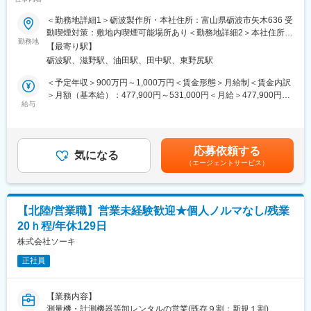
■魅力：
◇ 創業55年以上の歴史と、今なお成長を続ける安定企業
※ご入社後、株式会社砺波製作所に在籍出向していただきます。
＜勤務地詳細1＞砺波製作所・本社住所：富山県砺波市矢木636 受
2012年にダイエイグループの一員となり、新生「花崎工業株式会
動喫煙対策：敷地内喫煙可能場所あり＜勤務地詳細2＞本社住所：
社」として再スタート。その後も事業拡大を続け、売上高は再ス
■業務内容
勤務地
長野県東御市滋野乙2182-3 勤務地最寄駅：しなの鉄道線／滋野駅
【最寄り駅】
タート時の約4倍まで成長しました。さらに2026年6月には、事業
出向先の砺波製作所にて、製造課長候補として板金・塗装などの
受動喫煙対策：屋内喫煙可能場所あり変更の範囲：海外、国内を
砺波駅、滋野駅、油田駅、田中駅、東野尻駅
内容と将来ビジョンをより明確に表現するため、社名を「株式会
金属加工工場のマネジメント全般をお任せします。
問わず当社の定める事業所/会社外への出向を命じた場合は出向先
社ダイエイマテリアル」へ変更。長年培った実績と、これからの
プレイングとて技術を示しつつ、管理会計の導入や組織改革を牽
の定める事業所を含む
＜予定年収＞900万円～1,000万円＜賃金形態＞月給制＜賃金内訳
成長性を兼ね備えた企業です。
引するポジションです。
＞月額（基本給）：477,900円～531,000円＜月給＞477,900円～
◇ 金属リサイクルを通じて社会を支える、やりがいのある仕事
給与
531,000円＜昇給有無＞有＜残業手当＞無＜給与補足＞■賞与実
当社は非鉄金属スクラップや貴金属スクラップを回収・加工し、
■具体的には…
績：6.83か月(業績により変動有)賃金はあくまでも目安の金額であ
新たな「材料」「原料」「素材」として社会へ供給しています。
主にミマキグループのプリンター用金属部品加工（板金・焼き付
り、選考を通じて上下する可能性があります。月給(月額)は固定手
長年培ってきたリサイクル技術やノウハウ、大手精錬メーカーと
け塗装）を行う製造ラインの統括をお任せします。
当を含めた表記です。
応募依頼する
のネットワークを活かし、他社では難しい案件にも対応。ドライ
具体的には、生産工程の最適化や労務管理、管理会計導入による
気になる
バーは単なる運搬役ではなく、資源循環を支える重要なポジショ
（エージェントサービス）
コスト適正化や収益改善、本社との連携強化を推進します。
ンとして活躍できます。
自らも加工のプレイングとして技術を示しつつ、100名規模の組
◇ 新社屋・新工場への移転により、働く環境が大幅に向上
織マネジメントを行う、経営層に近い会社の中核を担うポジショ
2026年には事務所・工場を刷新。これまでの事業経験や今後の成
ンです。
【北陸/営業職】営業未経験歓迎★個人ノルマなし/残業
長を見据えて設計された新しい拠点は、コンパクトで使いやすい
20ｈ程/年休129日
ワンフロアレイアウトが特徴です。構内や作業スペースにゆとり
■出向先について
が生まれ、積み込み・荷下ろし作業もしやすい快適な職場環境と
・株式会社砺波製作所
株式会社ソーキ
なっています。
・勤務地：富山県砺波市矢木636
正社員
・事業内容：当社は1,000トン、400トンプレス機を主力とした塑
変更の範囲：会社の定める業務
性加工を機軸に、 各種産業機械、自動車（大型バス、中型バス）
車体部品、建設機械、重電向けセルプレートの板金加工組付けか
【業務内容】
ら、 MC、NC機械による精密加工、さらにこれらの加工を複合
測量機・計測機器等卸レンタルの営業(既存９割：新規１割)