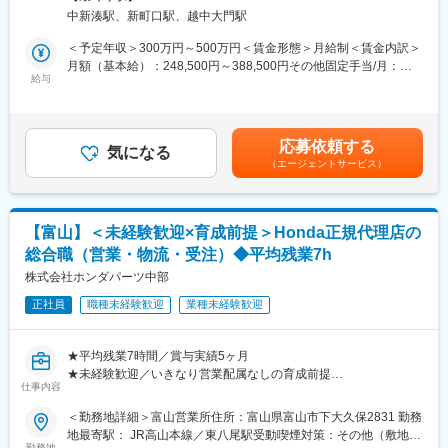
変更の範囲：会社の定める業務
の販売および整備・検査サービスを提供しています。今回のポジ
現場は複数名のチーム体制で、異業種出身者や未経験スタートの
中新湊駅、新町口駅、越中大門駅
ションでは、大型トラック、トレーラー、ダンプカー、バスなど
先輩も多数在籍しています。
の大型車両を中心に、定期点検・分解整備・修理・車検・検査業
＜予定年収＞300万円～500万円＜賃金形態＞月給制＜賃金内訳＞
務を幅広くご担当いただきます。未経験からでも段階的に技術を
月額（基本給）：248,500円～388,500円その他固定手当/月：
■業務の魅力：
習得できる教育体制を整えており、専門知識ゼロからスタート可
給与
1,500円＜月給＞250,000円～390,000円＜昇給有無＞有＜残業手
未経験からプロの技術者を目指せる環境と、安定した勤務体系が
能です。
当＞有＜給与補足＞賞与実績:年2回計57～90万円（前年度実績）
魅力。資格取得支援や長期休暇制度も整い、ワークライフバラン
賃金はあくまでも目安の金額であり、選考を通じて上下する可能
スを保ちながら成長できます。
■業務詳細：
性があります。月給(月額)は固定手当を含めた表記です。
応募依頼する
《入社直後お任せする業務》
気になる
■教育体制：
（エージェントサービス）
エンジンオイル交換やタイヤ・消耗部品の交換、ネジの締め直
OJTや先輩社員による丁寧な指導、資格取得支援制度あり。業務
し、洗車・車内清掃などの基礎作業から始めます。
に必要な知識・技術は入社後にしっかり身につけられます。
《ゆくゆくお任せする業務》
先輩社員によるOJTで、工具の使い方や各種車両機器の名称、作
■就業環境：
【富山】＜未経験歓迎×育成前提＞Honda正規代理店の
業工程を実践的に学び、徐々に整備士としての第一歩を踏み出せ
・日祝固定休、第1・3土曜休み、GW・お盆・年末年始に長期連
総合職（営業・物流・受注）◆平均残業7h
ます。
休あり。残業は少なく、プライベートの時間も確保しやすい職場
慣れてきた段階で、簡易的な修理や定期点検、車検や検査業務の
株式会社ホンダパーツ中部
・男性の育休取得実績あり！(実績5名)社員の働きやすい環境作り
補助へとステップアップ。チームで協力しながら分解整備や不具
を推進しています。
正社員
職種未経験歓迎
業種未経験歓迎
合箇所の点検、修理計画の立案・実行も担当します。
・車通勤可、従業員駐車場あり。
必要資格の取得は会社が全額負担で支援し、講習や受験対策もフ
ォローします。
■企業の特徴/魅力：
★平均残業7時間／賞与実績5ヶ月
自動車や建設機械・産業荷役機械の販売・整備・分解整備サービ
★未経験歓迎／いきなり営業配属なしの育成前提
■組織構成：
仕事内容
スを提供しています。業務好調による拡大、働き方改革を進める
★Honda正規代理店（全国7社のみ）の安定基盤
現場は経験豊富なベテラン整備士と、異業種出身の若手社員が在
ための増員採用です。
★家族手当有／再雇用65歳、その後非正規雇用有
＜勤務地詳細＞富山営業所住所：富山県富山市下大久保2831 勤務
籍。チームワーク重視で、困ったときもすぐ相談できる風通しの
変更の範囲：会社の定める業務
★評価制度が整っており段階的にキャリアアップを目指せます
地最寄駅： JR高山本線／東八尾駅受動喫煙対策：その他（敷地内
良い職場です。
勤務地