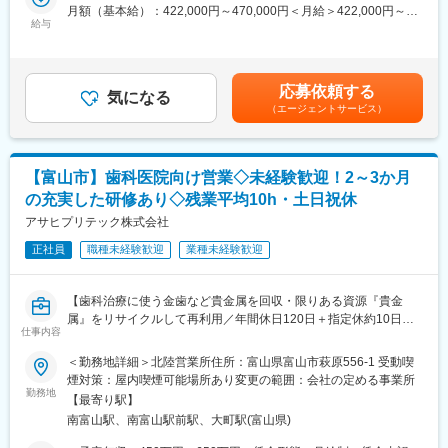
■携わる事業・サービス・製品など：
月額（基本給）：422,000円～470,000円＜月給＞422,000円～
・12:00 昼休憩
日立製作所の産業営業は、製造業や産業分野のお客様に対してDX
給与
470,000円＜昇給有無＞有＜残業手当＞有＜給与補足＞※給与詳細
・13:00 在庫確認
の推進を軸にさまざまな取り組みを支援しています。
は経験・年齢・能力を考慮し、当社規定により決定します。■昇
・14:00 現場出張（設置・説明）
ERP・SCM・PLMなどの業務の中心となるITシステム構築では、
給：年1回■賞与：年2回（6月、12月）賃金はあくまでも目安の金
・16:00 出庫準備
導入から運用・保守まで一貫して伴走し、継続的なアップデート
額であり、選考を通じて上下する可能性があります。月給(月額)は
・17:30 退社
応募依頼する
を
気になる
固定手当を含めた表記です。
（エージェントサービス）
通じて長期的な価値創出につなげています。
■入社後の流れ
また、生産管理や品質、設備のデータを活かしたサービスや、
入社後は先輩社員とのOJTを通じて業務を習得いただきます。約3
AI・DXを活用した予知保全や稼働率向上の支援など、現場の改善
年を目安に一人前を目指していただくため、未経験の方でも安心
に
してスタート可能です。
【富山市】歯科医院向け営業◇未経験歓迎！2～3か月
直結する取り組みも行っております。
また、床上操作式クレーンや玉掛などの資格は会社全額負担で取
の充実した研修あり◇残業平均10h・土日祝休
得できます。
【産業向けソリューション】
アサヒプリテック株式会社
https://www.hitachi.co.jp/products/it/industry/index.html
■残業が少ない理由
正社員
職種未経験歓迎
業種未経験歓迎
【ITプロダクツ】https://www.hitachi.com/ja-jp/products/#it-
(1)業務負荷を考慮し、対応可能以上の業務は外注しています
products
(2)取引先にレンタル機械の返却を早めてもらうよう協力をいただ
【Lumada】
いています
【歯科治療に使う金歯など貴金属を回収・限りある資源『貴金
https://www.hitachi.co.jp/products/it/lumada/index.html
(3)ICタグで機械管理を行い、業務効率を向上させています
属』をリサイクルして再利用／年間休日120日＋指定休約10日＋
仕事内容
有給奨励日年平均5日と休みが多くメリハリをつけて働くことが可
■職務内容：
変更の範囲：会社の定める業務
能】
＜勤務地詳細＞北陸営業所住所：富山県富山市萩原556-1 受動喫
北陸エリアの製造業のお客様に対して、実務の担当者として上位
煙対策：屋内喫煙可能場所あり変更の範囲：会社の定める事業所
者の包括的な方向付けに基づき、自主的に課題やニーズを丁寧に
■業務内容：
勤務地
把握しながら、最適な解決策を考え、ご提案につなげていく役割
【最寄り駅】
貴金属リサイクル事業を行う当社にて、歯科業界の営業職を募集
を担います。
南富山駅、南富山駅前駅、大町駅(富山県)
します。
あわせて、社内外に幅広くネットワークを築き、日立グループ全
◇主に歯科クリニックを訪問し、リサイクルできる貴金属資源を