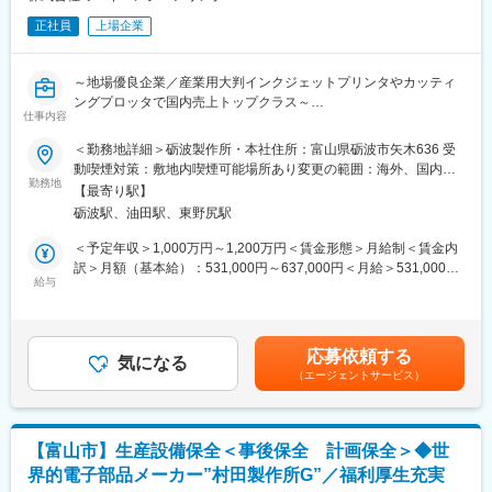
正社員
上場企業
～地場優良企業／産業用大判インクジェットプリンタやカッティ
ングプロッタで国内売上トップクラス～
仕事内容
※ご入社後、株式会社砺波製作所に在籍出向していただきます。
＜勤務地詳細＞砺波製作所・本社住所：富山県砺波市矢木636 受
動喫煙対策：敷地内喫煙可能場所あり変更の範囲：海外、国内を
■業務内容
勤務地
問わず当社の定める事業所/会社外への出向を命じた場合は出向先
【最寄り駅】
出向先の砺波製作所にて、工場長候補として板金・溶接などの金
の定める事業所を含む
砺波駅、油田駅、東野尻駅
属加工工場のマネジメント全般をお任せします。
プレイングとして技術を示しつつ、管理会計の導入や組織改革を
＜予定年収＞1,000万円～1,200万円＜賃金形態＞月給制＜賃金内
牽引するポジションです。
訳＞月額（基本給）：531,000円～637,000円＜月給＞531,000円
給与
～637,000円＜昇給有無＞有＜残業手当＞無＜給与補足＞■賞与実
■具体的には…
績：6.83か月(業績により変動有)賃金はあくまでも目安の金額であ
主にミマキグループのプリンター用金属部品加工(板金・溶接・焼
り、選考を通じて上下する可能性があります。月給(月額)は固定手
き付け塗装)を行う製造ラインの統括をお任せします。
当を含めた表記です。
応募依頼する
具体的には、生産工程の最適化や労務管理、管理会計導入による
気になる
（エージェントサービス）
コスト適正化や収益改善、本社との連携強化を推進します。
自らも加工のプレイングとして技術を示しつつ、100名規模の組
織マネジメントを行う、経営層に近い会社の中核を担うポジショ
ンです。
【富山市】生産設備保全＜事後保全 計画保全＞◆世
界的電子部品メーカー”村田製作所G”／福利厚生充実
■出向先について