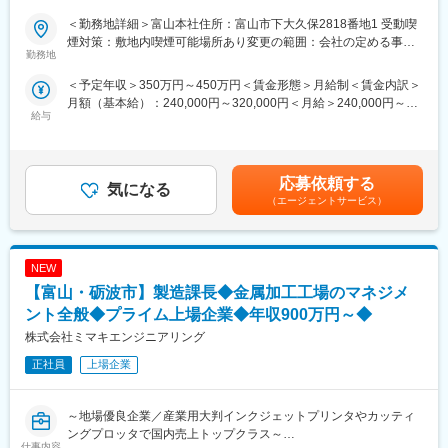
手当や福利厚生も充実しているため、長期的に活躍できる環境。
■仕事の内容：
＜勤務地詳細＞富山本社住所：富山市下大久保2818番地1 受動喫
貴金属スクラップや非鉄金属スクラップのリサイクル・買取りを
煙対策：敷地内喫煙可能場所あり変更の範囲：会社の定める事業
展開する当社にて、長距離運転業務（甲信越／関西／中部／中京
勤務地
所
ほか）、北陸3県での回収運搬や工場内での出荷準備をお任せしま
＜予定年収＞350万円～450万円＜賃金形態＞月給制＜賃金内訳＞
す。
月額（基本給）：240,000円～320,000円＜月給＞240,000円～
大型免許をお持ちでない方は入社後に社内制度を使って免許を取
給与
320,000円＜昇給有無＞有＜残業手当＞有＜給与補足＞■昇給：有
得いただき、慣れるまでは近県で経験を積んでいただきます。
変更の範囲：会社の定める業務
■賞与：有（実績：年3回／2.8ヶ月分／前年度実績）■残業手当：
残業時間に応じて別途支給賃金はあくまでも目安の金額であり、
■配属先情報：
選考を通じて上下する可能性があります。月給(月額)は固定手当を
運転手6名（30代～50代男性）
応募依頼する
気になる
含めた表記です。
未経験で入社し、活躍されている方も複数名！
（エージェントサービス）
■働き方の特徴：
・月残業15時間
NEW
・有給取得率8割
・手当充実（家族手当／退職金共済／退職金(勤続3年以上)）
【富山・砺波市】製造課長◆金属加工工場のマネジメ
・泊りを伴う長距離運転（夜間走行）及び回収業務：月に4～8回
ント全般◆プライム上場企業◆年収900万円～◆
程度
株式会社ミマキエンジニアリング
・収集運搬物：産業廃棄物及び有価スクラップ等
※車中泊となる場合は、車中泊手当5000円が給与とは別に現金支
正社員
上場企業
給されます。
※車両は、7～13tのユニック付き平ボディ若しくはウイング車とな
ります。
～地場優良企業／産業用大判インクジェットプリンタやカッティ
ングプロッタで国内売上トップクラス～
仕事内容