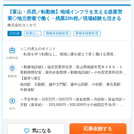
7～13t車の平ボディ・ウイング車を使用。これまで培った大型車
な顧客対応もお任せします。
の運転技術や荷扱いの経験を存分に発揮できます。荷物をただ運
ぶだけではなく、お客様との信頼関係を築きながら回収業務を行
【富山・呉西／転勤無】地域インフラを支える提案営
■具体的な業務内容
うため、経験者ほどやりがいを感じられる仕事です。
業◇地元密着で働く・残業20h程／現場経験も活きる
・返却されたレンタル機械の状態をチェックし、不具合があれば
修理
株式会社ヨシカワ
変更の範囲：会社の定める業務
・レンタル用の建設機械や林業機械の点検・メンテナンスを実施
正社員
転勤なし
職種未経験歓迎
業種未経験歓迎
・お客様がお持ちの機械を現地で点検・修理することもあります
・機械の貸出・返却にあわせて、在庫の確認や予約の管理を行い
ます
☆この求人のポイント
・出庫前に機械が問題なく動くか最終チェックを行います
・転居を伴う転勤なし。地域に腰を据えて長く働ける環境
・機械の使い方などをお客様へ簡単にご説明します（全体の1割程
仕事内容
・創業100周年を目前に控える安定企業
度）
・既存顧客中心の営業スタイル
＜勤務地詳細1＞福光営業所住所：富山県南砺市荒木４８６－１
※業務の約8～9割は整備業務のため、技術習得に集中できる環境
・ICタグで機械管理し業務効率化などDXが進む企業
受動喫煙対策：屋内全面禁煙＜勤務地詳細2＞小矢部営業所住所：
です。
・扱う機械は地域の発展の貢献できるインフラ整備や建物づくり
勤務地
富山県小矢部市今石動町２－１３－１８７ 受動喫煙対策：屋内全
【最寄り駅】
面禁煙＜勤務地詳細3＞射水営業所住所：富山県射水市北高木１０
■1日の流れ（例）
福光駅、石動駅、越中大門駅、越中山田駅、小杉駅、東石黒駅、
■業務内容
５－１１ 受動喫煙対策：屋内全面禁煙変更の範囲：会社の定める
・7:00 出社
中新湊駅
建設会社や土木会社など既存取引先を中心に、建設機械や発電機
事業所
・8:00 ミーティング・接客対応
などのレンタル提案をお任せします。
＜予定年収＞328万円～500万円＜賃金形態＞月給制＜賃金内訳＞
・9:00 返却機械の点検・整備
単に機械を提案するだけでなく、お客様の工事内容や工期、現場
月額（基本給）：203,000円～300,000円その他固定手当/月：
・12:00 昼休憩
状況を確認しながら最適な機械やサービスを提案するポジション
給与
30,000円＜月給＞233,000円～330,000円＜昇給有無＞有＜残業手
・13:00 在庫確認
です。
当＞有＜給与補足＞※上記の賃金は目安の金額であり、選考を通じ
・14:00 現場出張（設置・説明）
て上下する可能性があります。■その他固定手当：営業手当
・16:00 出庫準備
【具体的には】
（30,000円／月）■昇給：年1回（4月）※前年度実績：1,400円～
・17:30 退社
応募依頼する
・既存顧客への訪問、ニーズのヒアリング
気になる
20,400円 ■賞与：年2回（7月・12月）※前年度実績：2.6か月賃金
（エージェントサービス）