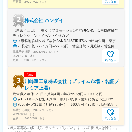
気になる
更新日：
2026/7/25（土）
株式会社 バンダイ
【東京／三田】一番くじプロモーション担当◆SNS・CM動画制作
ディレクション・イベント企画など
＜勤務地詳細＞株式会社BANDAI SPIRITSへの出向住所：東京都港区三田3‐5‐19 住友不動産東京三田ガーデンタワー受動喫煙対策：屋内全面禁煙変更の範囲：会社の定める事業所
＜予定年収＞724万円～920万円＜賃金形態＞月給制＜賃金内訳＞月額（基本給）：315,000円～400,000円＜月給＞315,000円～400,000円＜昇給有無＞有＜残業手当＞有＜給与補足＞※役職と給与は、経験・能力などを考慮し最終決定■昇給：年1回■賞与：年1回■年収例（一般）759万円／中途入社2年目／月給33万円＋時間外手当（30時間）＋賞与■年収例（チーフ）920万円／中途入社2年目／月給40万円＋時間外手当（30時間）＋賞与賃金はあくまでも目安の金額であり、選考を通じて上下する可能性があります。月給(月額)は固定手当を含めた表記です。
掲載予定期間：
2026/6/18（木）
〜
2026/9/16（水）
気になる
更新日：
2026/6/19（金）
New
川崎重工業株式会社（プライム市場・名証プ
レミア上場）
総合職／年休127日／賞与4回／年収560万円～1100万円
★U・Iターン歓迎★兵庫・香川・岐阜・愛知にある下記いずれかの事業所・神戸工場／兵庫県神戸市中央区・西神工場／兵庫県神戸市西区・西神戸工場／兵庫県神戸市西区・明石工場／兵庫県明石市・播磨工場／兵庫県加古郡・岐阜工場／岐阜県各務原市・名古屋第一工場／愛知県弥富市・名古屋第二工場／愛知県海部郡・坂出工場／香川県坂出市・神戸本社／兵庫県神戸市中央区・東京本社／東京都港区 など※受動喫煙対策実施
750万円／31歳（月給38万円） 960万円／36歳（月給48万円）
掲載予定期間：
2026/7/6（月）
〜
2026/10/4（日）
気になる
更新日：
2026/7/6（月）
※求人応募数の多い順にランキングしています（非公開求人は除く）。