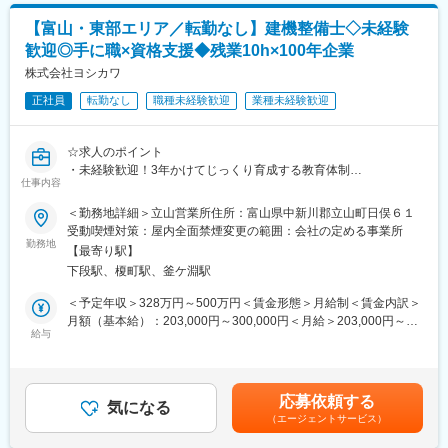
事務職として専門性を高め、将来的には管理部門全体のリーダー
環境
やマネジメント職を目指せます。
【富山・東部エリア／転勤なし】建機整備士◇未経験
・家族手当、退職金共済、退職金制度（勤続3年以上）など福利厚
歓迎◎手に職×資格支援◆残業10h×100年企業
生充実
■企業の特徴/魅力
・泊まりを伴う長距離運行は月4～8回程度ですが、車中泊が発生
株式会社ヨシカワ
金属加工技術の幅広さと高品質な製品づくりに強みを持つメーカ
した場合は、1回につき5,000円現金支給されます
ーであり、安定した事業基盤のもと、人材育成にも注力していま
正社員
転勤なし
職種未経験歓迎
業種未経験歓迎
・夜間走行はありますが、長距離専門の運送会社のような高頻度
す。未経験者の成長を積極的に支援する風土です。
の運行ではなく、北陸エリアでの回収業務とのバランスが取れて
います
変更の範囲：無
☆求人のポイント
・未経験歓迎！3年かけてじっくり育成する教育体制
■当社の魅力
仕事内容
・転勤なし×残業月10時間程度で長期就業が可能
◇ 創業55年以上の安定基盤と、成長を続けるリサイクル企業
・資格取得費用は会社負担、手に職を実現できる環境
＜勤務地詳細＞立山営業所住所：富山県中新川郡立山町日俣６１
当社は創業55年以上の歴史を持ち、2012年にダイエイグループの
・建機レンタル需要増加により業績安定の成長企業
受動喫煙対策：屋内全面禁煙変更の範囲：会社の定める事業所
一員として再スタートしました。以降も事業拡大を続け、売上高
・ICタグで機械管理！業務効率◎
勤務地
は再スタート時の約4倍まで成長。さらに2026年には「花崎工業
【最寄り駅】
株式会社」から「株式会社ダイエイマテリアル」へ社名変更し、
下段駅、榎町駅、釜ケ淵駅
■採用背景
非鉄金属リサイクルの専門企業としてさらなる成長を目指してい
建設機械の「所有からレンタルへ」という市場変化により、当社
＜予定年収＞328万円～500万円＜賃金形態＞月給制＜賃金内訳＞
ます。
への整備・メンテナンス需要が拡大しています。
月額（基本給）：203,000円～300,000円＜月給＞203,000円～
◇ 大型ドライバーが主役になれる仕事
後も安定した品質でサービス提供を行うため、組織体制の強化を
給与
300,000円＜昇給有無＞有＜残業手当＞有＜給与補足＞※上記の賃
運ぶのは一般雑貨ではなく、価値ある金属資源です。回収したス
目的とした増員募集となります。
金は目安の金額であり、選考を通じて上下する可能性がありま
クラップは再び原料として生まれ変わり、国内のものづくりを支
す。■昇給：年1回（4月）※前年度実績：1,400円～50,000円 ■賞
えています。単なる輸送ではなく、資源循環を支える社会的意義
■職務概要
与：年2回（7月・12月）※前年度実績：2.6か月賃金はあくまでも
の高い仕事であり、ドライバー一人ひとりが事業の重要な役割を
応募依頼する
建設機械・林業機械のレンタル事業を展開する当社にて、サービ
気になる
目安の金額であり、選考を通じて上下する可能性があります。月
担っています。
（エージェントサービス）
スエンジニア（整備士）としてご活躍いただきます。
給(月額)は固定手当を含めた表記です。
◇ 大型車両・ユニック経験を活かせる環境
主にレンタル機械の点検・整備・修理を中心に、在庫管理や簡単