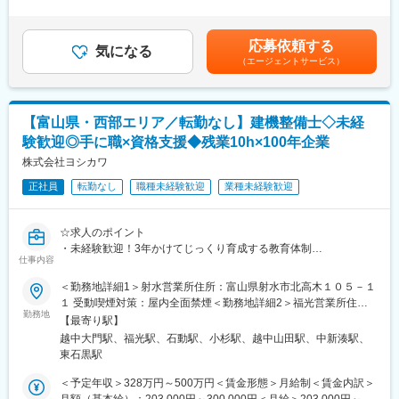
金は目安の金額であり、選考を通じて上下する可能性がありま
また、創業以来培ってきた顧客基盤と業界内での高い知名度があ
■職務概要
す。■昇給：年1回（4月）※前年度実績：1,400円～50,000円 ■賞
り、お客様と長期的な信頼関係を築いていける環境です。
建設機械・林業機械のレンタル事業を展開する当社にて、サービ
与：年2回（7月・12月）※前年度実績：2.6か月賃金はあくまでも
応募依頼する
スエンジニア（整備士）としてご活躍いただきます。
気になる
目安の金額であり、選考を通じて上下する可能性があります。月
■ワークライフバランスを整える
（エージェントサービス）
主にレンタル機械の点検・整備・修理を中心に、在庫管理や簡単
給(月額)は固定手当を含めた表記です。
残業時間も少なくプライベートを充実できます
な顧客対応もお任せします。
従業員の声を集めてみました！
・プールでトレーニング、帰宅後はスポーツ鑑賞！
■具体的な業務内容
・帰宅後は習慣である筋トレを。夕食後は子どもたちとお風呂！
【富山県・西部エリア／転勤なし】建機整備士◇未経
・返却されたレンタル機械の状態をチェックし、不具合があれば
・友人との約束など気兼ねなく予定をいれることができ充実！
験歓迎◎手に職×資格支援◆残業10h×100年企業
修理
・レンタル用の建設機械や林業機械の点検・メンテナンスを実施
株式会社ヨシカワ
■当社について
・お客様がお持ちの機械を現地で点検・修理することもあります
当社は2030年に創業100周年を迎える建機レンタルでは全国レベ
正社員
転勤なし
職種未経験歓迎
業種未経験歓迎
・機械の貸出・返却にあわせて、在庫の確認や予約の管理を行い
ルの有力安定企業です。
ます
・出庫前に機械が問題なく動くか最終チェックを行います
レンタル事業を核に、北陸三県を中心として中部地方に44拠点を
☆求人のポイント
・機械の使い方などをお客様へ簡単にご説明します（全体の1割程
展開しています。
・未経験歓迎！3年かけてじっくり育成する教育体制
度）
仕事内容
これからも企業理念に込めた「お客様の期待を超える価値の創
・転勤なし×残業月10時間程度で長期就業が可能
※業務の約8～9割は整備業務のため、技術習得に集中できる環境
造」を進化させてまいります。
・資格取得費用は会社負担、手に職を実現できる環境
＜勤務地詳細1＞射水営業所住所：富山県射水市北高木１０５－１
です。
・建機レンタル需要増加により業績安定の成長企業
１ 受動喫煙対策：屋内全面禁煙＜勤務地詳細2＞福光営業所住
変更の範囲：会社の定める業務
・ICタグで機械管理！業務効率◎
勤務地
所：富山県南砺市荒木４８６－１ 受動喫煙対策：屋内全面禁煙＜
■1日の流れ（例）
【最寄り駅】
勤務地詳細3＞小矢部営業所住所：富山県小矢部市今石動町２－１
・7:00 出社
越中大門駅、福光駅、石動駅、小杉駅、越中山田駅、中新湊駅、
■採用背景
３－１８７ 受動喫煙対策：屋内全面禁煙変更の範囲：会社の定め
・8:00 ミーティング・接客対応
東石黒駅
建設機械の「所有からレンタルへ」という市場変化により、当社
る事業所
・9:00 返却機械の点検・整備
への整備・メンテナンス需要が拡大しています。
＜予定年収＞328万円～500万円＜賃金形態＞月給制＜賃金内訳＞
・12:00 昼休憩
後も安定した品質でサービス提供を行うため、組織体制の強化を