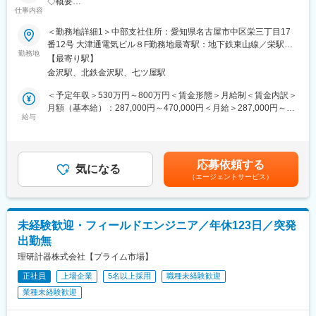
◇概要
仕事内容
です。
・水環境分野における社会インフラ（上下水道・治水・利水な
名古屋営業所滞在中の、諸手当につきましては「給与」「就業規
ど）向けの企画・提案、エンジニアリングからプロジェクトマネ
＜勤務地詳細1＞中部支社住所：愛知県名古屋市中区栄三丁目17
則」をご確認ください
ジメント、現場施工管理まで幅広い業務を担っています。
番12号 大津通電気ビル８F勤務地最寄駅：地下鉄東山線／栄駅受
・主な担当顧客は愛知、岐阜、三重、静岡、富山、石川、福井県
勤務地
動喫煙対策：屋内全面禁煙＜勤務地詳細2＞金沢パークビル住所：
【最寄り駅】
▽2年（独り立ち後）～ 北陸エリア（石川・富山・福井）のご
の自治体（上水道・下水道等担当の部局）となりますが、全国で
石川県金沢市広岡三丁目１番１号 勤務地最寄駅：JR北陸本線／金
金沢駅、北鉄金沢駅、七ツ屋駅
自宅を拠点に営業活動を行います。
事業展開をしています。
沢駅受動喫煙対策：屋内全面禁煙変更の範囲：勤務地備考欄に記
お客様先への訪問・商談は対面で実施し、自宅では見積作成や事
◇ミッション
載
＜予定年収＞530万円～800万円＜賃金形態＞月給制＜賃金内訳＞
務処理などを行うスタイルです。
・顧客ニーズに合わせて、企画・提案からシステム構築、納入、
月額（基本給）：287,000円～470,000円＜月給＞287,000円～
独り立ち後も名古屋営業所のメンバーがリモート等で継続的にサ
アフターサービスまでをワンストップで提供し、安全・安心な社
給与
470,000円＜昇給有無＞有＜残業手当＞有＜給与補足＞※給与詳細
ポートします。
会インフラを実現する
は経験・年齢・能力を考慮し、当社規定により決定します。■昇
・社会インフラのDX・GXを推進し、社会課題の解決に取り組む
給：年1回■賞与：年2回（6月、12月）賃金はあくまでも目安の金
【当社の強み】
・安心と安全を軸に、社会インフラを確実に支える施工管理を実
額であり、選考を通じて上下する可能性があります。月給(月額)は
応募依頼する
・取り扱う機械は現在2,500種類以上と非常に多く、また最新の機
現する
気になる
固定手当を含めた表記です。
械を希望されるお客様もいれば、使い慣れた既存の機械が良いと
（エージェントサービス）
いうお客様もいるため、提案の幅の広さが特徴です。
【職務概要】
・カスタマーサポートによるアフターサービスがしっかりしてい
セールスエンジニアとして企画・提案を通じた受注活動を担うほ
るため、お客様に安心してご利用いただいています。
か、プロジェクトマネージャーまたは監理技術者として、電気・
未経験歓迎・フィールドエンジニア／年休123日／突発
・メンテナンスの部隊も在籍しているため、すべてのニーズに柔
通信設備工事における機器納入から現地据付工事までの管理業務
出勤無
軟に対応できる優位性があります。
を担当いただきます。
また、プロジェクトの取りまとめ担当者として顧客課題を把握
理研計器株式会社【プライム市場】
変更の範囲：会社の定める業務
し、要求仕様に基づく具体的な仕様策定の提案、工事工程管理、
正社員
上場企業
5名以上採用
職種未経験歓迎
組織内メンバーの進捗管理、収支管理および資産管理を行ってい
業種未経験歓迎
ただきます。チームマネジメントや情報共有を通じて、組織全体
のプロジェクトマネジメント力向上にも貢献いただきます。