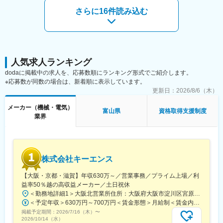
さらに16件読み込む
人気求人ランキング
dodaに掲載中の求人を、応募数順にランキング形式でご紹介します。
※応募数が同数の場合は、新着順に表示しています。
更新日：
2026/8/6（木）
メーカー（機械・電気）
富山県
資格取得支援制度
業界
株式会社キーエンス
【大阪・京都・滋賀】年収630万～／営業事務／プライム上場／利
益率50％越の高収益メーカー／土日祝休
＜勤務地詳細1＞大阪北営業所住所：大阪府大阪市淀川区宮原3-5-36 新大阪トラストタワー勤務地最寄駅：新大阪駅受動喫煙対策：敷地内喫煙可能場所あり＜勤務地詳細2＞京都営業所住所：京都府京都市下京区四条通室町東入函谷鉾町101 アーバンネット四条烏丸ビル受動喫煙対策：屋内全面禁煙＜勤務地詳細3＞滋賀営業所住所：滋賀県大津市中央2-2-6 受動喫煙対策：屋内全面禁煙変更の範囲：会社の定める事業所
＜予定年収＞630万円～700万円＜賃金形態＞月給制＜賃金内訳＞月額（基本給）：279,000円～281,000円＜月給＞279,000円～281,000円＜昇給有無＞有＜残業手当＞有＜給与補足＞上記は入社初年度の想定年収です。※月給の金額とは別で、残業代、業績賞与支給有り※賞与：年4回、昇給：年1～2回※経験・能力等を考慮の上、同社規定により待遇を決定します※年収は会社業績によって変動することがあります賃金はあくまでも目安の金額であり、選考を通じて上下する可能性があります。月給(月額)は固定手当を含めた表記です。
掲載予定期間：
2026/7/16（木）
〜
2026/10/14（水）