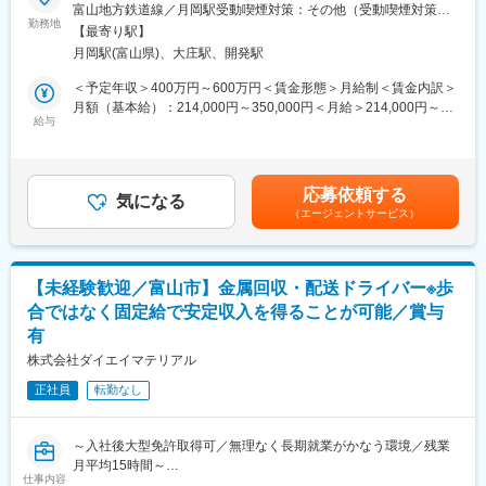
・全営業所にAirdog（高機能空気清浄機）導入
電子部品事業において、生産設備の安定稼働を支える設備管理・
富山地方鉄道線／月岡駅受動喫煙対策：その他（受動喫煙対策あ
環境が整っています。
・オフィスカジュアル導入（2026年5月～）
保守・保全業務全般をお任せします。
勤務地
り（喫煙室設置） 工場内の一室）＜勤務地詳細2＞立山科学デバ
【最寄り駅】
・社員の声から制度改善を行う「プライドアンドチャレンジPJ」
※早い場合は採用から半日後に、職業能力開発・人事交流の目的で
イステクノロジー南工場住所：富山県富山市月岡町３丁目６番地
月岡駅(富山県)、大庄駅、開発駅
（株）立山科学デバイステクノロジーに在籍出向となります。
勤務地最寄駅：富山地方鉄道線／月岡駅受動喫煙対策：屋内喫煙
可能場所あり変更の範囲：会社の定める事業所（リモートワーク
＜予定年収＞400万円～600万円＜賃金形態＞月給制＜賃金内訳＞
変更の範囲：会社の定める業務
■業務詳細：
含む）
月額（基本給）：214,000円～350,000円＜月給＞214,000円～
変更の範囲：会社の定める業務
・製造に関わる各種設備の管理・点検・保守・保全業務
給与
350,000円＜昇給有無＞有＜残業手当＞有＜給与補足＞※上記年収
・生産設備の設計・製図、組立、部材手配、調整、現場への導入
には、想定される手当等を含みます。■昇給あり：年1回（4月）
対応
昇給率／1月あたり5.00％～（前年度実績）■賞与あり／年2回／
※小規模設備については、内製対応を行う場合もあります
賞与金額計4.30ヶ月分（前年度実績）■賃金は経験・資格・年齢に
応募依頼する
・工場インフラ（フロア、ユーティリティ関連）の管理
気になる
より決定します。賃金はあくまでも目安の金額であり、選考を通
（エージェントサービス）
・各種計測器（重量・長さなど）の校正業務
じて上下する可能性があります。月給(月額)は固定手当を含めた表
記です。
■立山科学デバイステクノロジーについて
立山科学工業（株）創業から続く部品製造のノウハウで、厚膜・
【未経験歓迎／富山市】金属回収・配送ドライバー※歩
薄膜を固有技術とした高信頼性部品の生産・販売を行っていま
合ではなく固定給で安定収入を得ることが可能／賞与
す。
有
今日では、IATF 16949（自動車産業向け品質マネジメントシステ
ム国際規格）を取得し、自動車部品にも採用されています。
株式会社ダイエイマテリアル
超高信頼性を要求される「はやぶさ」等にも搭載、また独自の技
正社員
転勤なし
術でガスコンロ向けに標準搭載された高信頼性Siセンサーで業界
トップシェアとなっております。
～入社後大型免許取得可／無理なく長期就業がかなう環境／残業
■就業環境：
月平均15時間～
月残業平均は5時間、年間休日は126日とワークライフバランス◎
仕事内容