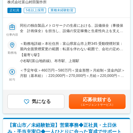
・株式会社砺波製作所
株式会社富山村田製作所
・勤務地：富山県砺波市矢木636
正社員
5名以上採用
業種未経験歓迎
・事業内容：当社は1,000トン、400トンプレス機を主力とした塑
性加工を機軸に、 各種産業機械、自動車（大型バス、中型バス）
車体部品、建設機械、重電向けセルプレートの板金加工組付けか
同社の独自製品メトロサークの生産における、設備保全（事後保
ら、 MC、NC機械による精密加工、さらにこれらの加工を複合
全 計画保全）を担当し、設備の安定稼働と生産性向上を支える
し、 Ｘ線透視撮影台、ガラス繊維巻取機、走行用減速機、工作機
仕事内容
仕事です。
械、立体駐車場用減速機、芝管理用機械および農業機械等アッセ
＜勤務地詳細＞本社住所：富山県富山市上野345 受動喫煙対策：
ンブリまで独自の複合加工機能を有しております。
■メトロサークとは
屋内全面禁煙変更の範囲：転居を伴わない範囲で、会社の定める
スマートフォンやウェアラブル端末などに使われる、薄くて軽
勤務地
場所
変更の範囲：当社業務全般/会社外への出向を命じた場合は出向先
【最寄り駅】
く、自由に曲げられる電子部品用の基板です。限られたスペース
の定める業務を含む
小杉駅(富山地鉄線)、布市駅、上堀駅
にも組み込みやすく、機器の小型化・薄型化や高性能化に貢献し
ています。
＜予定年収＞460万円～580万円＜賃金形態＞月給制＜賃金内訳＞
月額（基本給）：220,000円～270,000円＜月給＞220,000円～
■業務詳細
給与
270,000円＜昇給有無＞有＜残業手当＞有＜給与補足＞※上記年収
・設備トラブル発生時の故障診断、復旧対応（事後保全）
は20h程度の残業代を含む想定金額であり、実際の支給額は経験
・定期点検、部品交換、オーバーホールなどの計画保全
の程度/残業時間/会社業績などにより個別に決定します【昇給】年
・設備の維持管理および予防保全活動
１回 【賞与】年２回【諸手当】通勤手当、超過勤務手当、こども
応募依頼する
・設備改善による故障低減、生産性向上活動
気になる
手当など賃金はあくまでも目安の金額であり、選考を通じて上下
（エージェントサービス）
・設備メーカーとの調整、工事立会い
する可能性があります。月給(月額)は固定手当を含めた表記です。
・新規設備の立上げおよび既存設備の改造対応
・PLC、センサー、サーボ、ロボット等の点検・トラブル対応
・保全データの分析による再発防止活動
【富山市／未経験歓迎】営業事務◆正社員・土日休
み・手当充実◎◆一人ひとりに合った育成でサポート
■働く環境（職場の風土など）