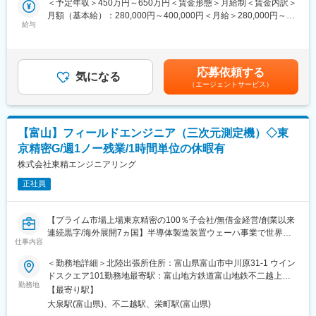
＜予定年収＞450万円～650万円＜賃金形態＞月給制＜賃金内訳＞
体の力を活かした新たな活用シーンを見つけながら、既存・新規
お預かりするルート営業です。
月額（基本給）：280,000円～400,000円＜月給＞280,000円～
ビジネスの拡大にもつなげていきます。
◇単なる回収営業ではなく法人向け提案要素の強い営業スタイル
給与
400,000円＜昇給有無＞有＜残業手当＞有＜給与補足＞※上記年収
になります。1人300～400件のお客様を担当頂きます。1日10～
は目安であり、詳細はスキル・経験を考慮し決定いたします。※プ
■働く環境：
15件程度、社用車にて定期的に訪問し金属レートの情報提供など
ロセスも評価する成果主義です。年齢や社歴に関わらず実力に応
・働き方改革にも力を入れており、年休取得促進、時間外労働短
を行いながら信頼関係を深め営業活動を行います。
じた評価制度です。■昇給：年1回■賞与：年2回賃金はあくまでも
縮などメリハリのある職場づくりを推進しています。
応募依頼する
気になる
目安の金額であり、選考を通じて上下する可能性があります。月
・在宅勤務は週1～2回程度、その他はお客様先に直接訪問いただ
（エージェントサービス）
■キャリアパス：
給(月額)は固定手当を含めた表記です。
くなど、柔軟に対応可能です。
最初は営業社員からOJTで業務を学んでいただき、2～3ヶ月の研
・入社後は、上位者や先輩社員のサポートのもと、担当顧客への
修後、担当業務をお任せいたします。様々な貴金属含有スクラッ
提案活動を通じて業界知識やソリューション理解を深めていただ
プの回収、企画提案から経験を積み、将来的には適正に応じて国
きます。
【富山】フィールドエンジニア（三次元測定機）◇東
内外の拠点責任者、本社部門責任者を担当頂く事を期待します。
京精密G/週1ノー残業/1時間単位の休暇有
変更の範囲：会社の定める業務
■組織構成：
株式会社東精エンジニアリング
北陸営業所には５人が勤務しています。全員が中途採用者として
正社員
在籍し活躍していますので、充実したサポートを受けられます。
■働く環境：
【プライム市場上場東京精密の100％子会社/無借金経営/創業以来
◎フレキシブル制度があります。1ヶ月の変形労働制を活用して、
連続黒字/海外展開7ヵ国】半導体製造装置ウェーハ事業で世界上
所定総労働時間内で日々の所定時間を調整する柔軟な働き方とな
仕事内容
位シェア/センサ事業でも国内の自動測定市場上位シェアを獲得
ります。
「測ることで世界を創る」
＜勤務地詳細＞北陸出張所住所：富山県富山市中川原31-1 ウイン
ドスクエア101勤務地最寄駅：富山地方鉄道富山地鉄不二越上滝
■当社の魅力：
■業務内容：
勤務地
線／大泉駅受動喫煙対策：屋内全面禁煙変更の範囲：会社の定め
◇創業以来、当社は一貫して循環型社会の形成に資する事業を推
【最寄り駅】
自社製品、株式会社東京精密や世界NO1のドイツ・カールツァイ
る事業所
進し、グローバルに事業を展開する企業へと発展しました。さま
大泉駅(富山県)、不二越駅、栄町駅(富山県)
ス社等の計測機器(自動車メーカー向け等)の導入、操作説明、計測
ざまな分野から発生する貴金属含有スクラップを回収し、現代の