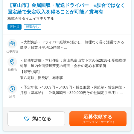
【富山市】金属回収・配送ドライバー ※歩合ではなく
■扱うサービス
変更の範囲：会社の定める業務全般
固定給で安定収入を得ることが可能／賞与有
金属製品の受注・納品管理をはじめ、当社が手掛ける金属加工品
や産業機械装置の事務サポート全般を担います。
株式会社ダイエイマテリアル
正社員
転勤なし
■組織構成
少人数体制の管理部門で、経理や総務と連携しながら運営。メン
バー間で相談しやすく、協力しながら業務を進められる環境で
～大型免許・ドライバー経験を活かし、無理なく長く活躍できる
す。
環境／残業月平均15時間～
仕事内容
■仕事の内容
■業務の魅力
大型免許を活かし、貴金属スクラップや非鉄金属スクラップの回
＜勤務地詳細＞本社住所：富山県富山市下大久保2818-1 受動喫煙
幅広い業務を通じて事務スキルを高め、会社全体を支えるやりが
収・運搬業務をお任せします。主に北陸3県での回収・出荷・運搬
対策：屋内全面禁煙変更の範囲：会社の定める事業所
いを実感できます。業界未経験からでも着実に成長でき、長期的
に加え、甲信越・関西・中部・中京エリアへの長距離輸送をご担
勤務地
なキャリア形成が可能です。
【最寄り駅】
当いただきます。
東八尾駅、開発駅、布市駅
【使用車両】 ・7～13tのユニック付き平ボディ車 ・ウイング車
■教育体制
【輸送品目】 ・産業廃棄物 ・有価スクラップ ・非鉄金属スクラ
＜予定年収＞400万円～540万円＜賃金形態＞月給制＜賃金内訳＞
外部講師による研修やOJTを実施し、段階的に業務知識を習得。
ップ ・貴金属スクラップ など
月額（基本給）：240,000円～320,000円その他固定手当/月：
資格取得支援やスキルアップの機会も豊富です。
給与
35,000円～43,000円＜月給＞275,000円～363,000円＜昇給有無
■配属先情報
＞有＜残業手当＞有＜給与補足＞■昇給：有■賞与：有（実績：年
■就業環境
運転手6名（30代～50代男性）
3回／2.8ヶ月分／前年度実績）■残業手当：残業時間に応じて別途
残業はほとんどなく、育児や家庭事情にも柔軟に対応。有給休暇
少数精鋭の組織だからこそ、一人ひとりの裁量が大きく、経験や
支給賃金はあくまでも目安の金額であり、選考を通じて上下する
も取得しやすく、マイカー通勤可・転勤なしで安定して働けま
応募依頼する
スキルを活かして活躍できる環境です。
気になる
可能性があります。月給(月額)は固定手当を含めた表記です。
す。
（エージェントサービス）
■働き方の特徴
■想定されるキャリアパス
・月平均残業15時間程度、有給休暇取得率80％と長期的に働ける