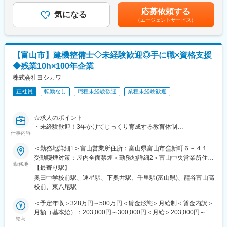
【具体的には】
（30,000円／月）■昇給：年1回（4月）※前年度実績：1,400円～
り、お客様と長期的な信頼関係を築いていける環境です。
応募依頼する
・既存顧客への訪問、ニーズのヒアリング
気になる
20,400円 ■賞与：年2回（7月・12月）※前年度実績：2.6か月賃金
（エージェントサービス）
・建設機械や関連商品の提案
はあくまでも目安の金額であり、選考を通じて上下する可能性が
■ワークライフバランスを整える
・見積作成
あります。月給(月額)は固定手当を含めた表記です。
残業時間も少なくプライベートを充実できます
・機械搬入時の立会い
従業員の声を集めてみました！
・返却後の整備部門との連携
・プールでトレーニング、帰宅後はスポーツ鑑賞！
【富山市】建機整備士◇未経験歓迎◎手に職×資格支援
・納期やスケジュール調整
・帰宅後は習慣である筋トレを。夕食後は子どもたちとお風呂！
◆残業10h×100年企業
・友人との約束など気兼ねなく予定をいれることができ充実！
※営業といっても新規開拓中心ではなく、お客様・現場・社内の整
株式会社ヨシカワ
備スタッフをつなぐ調整役としての役割が大きい仕事です。
■当社について
正社員
転勤なし
職種未経験歓迎
業種未経験歓迎
当社は2030年に創業100周年を迎える建機レンタルでは全国レベ
■入社後の流れ
ルの有力安定企業です。
まずは建設機械の名称や用途を学ぶことからスタートします。
☆求人のポイント
先輩社員との同行営業やOJTを通じて業務を覚えていただきま
レンタル事業を核に、北陸三県を中心として中部地方に44拠点を
・未経験歓迎！3年かけてじっくり育成する教育体制
す。
仕事内容
展開しています。
・転勤なし×残業月10時間程度で長期就業が可能
業界未経験の方でも、生産管理や品質管理、施工管理、物流管理
これからも企業理念に込めた「お客様の期待を超える価値の創
・資格取得費用は会社負担、手に職を実現できる環境
＜勤務地詳細1＞富山営業所住所：富山県富山市窪新町６－４１
などで培った調整力やコミュニケーション力を活かして活躍でき
造」を進化させてまいります。
・建機レンタル需要増加により業績安定の成長企業
受動喫煙対策：屋内全面禁煙＜勤務地詳細2＞富山中央営業所住
る環境です。
・ICタグで機械管理！業務効率◎
勤務地
所：富山県富山市婦中町青島６０ 受動喫煙対策：屋内全面禁煙変
【最寄り駅】
変更の範囲：会社の定める業務
更の範囲：会社の定める事業所
■業務の魅力
奥田中学校前駅、速星駅、下奥井駅、千里駅(富山県)、龍谷富山高
■採用背景
扱う機械は道路・河川・橋梁・建物など、地域インフラを支える
校前、東八尾駅
建設機械の「所有からレンタルへ」という市場変化により、当社
工事現場で使用されます。
への整備・メンテナンス需要が拡大しています。
＜予定年収＞328万円～500万円＜賃金形態＞月給制＜賃金内訳＞
自分が関わった現場が街の風景として残り、地域発展に貢献して
後も安定した品質でサービス提供を行うため、組織体制の強化を
月額（基本給）：203,000円～300,000円＜月給＞203,000円～
いる実感を得られることが大きなやりがいです。
目的とした増員募集となります。
給与
300,000円＜昇給有無＞有＜残業手当＞有＜給与補足＞※上記の賃