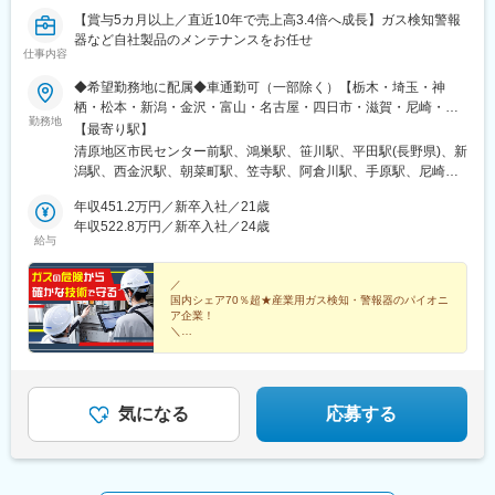
【賞与5カ月以上／直近10年で売上高3.4倍へ成長】ガス検知警報
【職務詳細】
器など自社製品のメンテナンスをお任せ
・セールスエンジニアとしての提案業務（担当エリアの自治体発
仕事内容
注案件）
（製品・システム・サービスのソリューション提案、見積原稿作
◆希望勤務地に配属◆車通勤可（一部除く）【栃木・埼玉・神
成・入札用積算）
栖・松本・新潟・金沢・富山・名古屋・四日市・滋賀・尼崎・東
勤務地
・プロジェクトマネジメント業務（担当エリアの自治体発注案
広島・大分・鳥栖】 ◎栃木SS：栃木県宇都宮市氷室町2772-5 ◎
【最寄り駅】
件）
埼玉SS：埼玉県鴻巣市宮地4-3-5 ◎鹿島SS：茨城県神栖市知手中
清原地区市民センター前駅、鴻巣駅、笹川駅、平田駅(長野県)、新
（製品・システム・サービスの要求水準から具体的な仕様を決
央6-11-2 ◎松本SS：長野県松本市笹賀8015 ◎新潟SS：新潟県新
潟駅、西金沢駅、朝菜町駅、笠寺駅、阿倉川駅、手原駅、尼崎駅
定、各種図面や施工方法のレビュー）
潟市中央区鐙1-16-20◎金沢SS：石川県金沢市新保本4-65-17 ◎
(東海道本線)、寺家駅、鶴崎駅、田代駅、本笠寺駅
・現場代理人・監理（主任）技術者業務（全国の自治体発注案
富山SS：富山県富山市萩原42-1 ◎名古屋SS：愛知県名古屋市南
年収451.2万円／新卒入社／21歳
件）
区立脇町2-15 ※マイカー通勤不可 ◎四日市SS：三重県四日市市
年収522.8万円／新卒入社／24歳
給与
（現場管理・運営、工程・安全・品質・リスク管理、顧客・工事
西阿倉川1415-10 ◎京滋SS：滋賀県栗東市安養寺3丁目2-22◎尼
業者・他社との工事調整）
崎SS：兵庫県尼崎市長洲中通1-12-56 ※マイカー通勤不可◎東広
・現場サポート
島SS：広島県東広島市西条町下見417-3 ◎大分SS：大分県大分市
／
国内シェア70％超★産業用ガス検知・警報器のパイオニ
（現場巡視による安全・品質管理サポート、建設業法・安衛法等
三佐1-1-34 ◎鳥栖SS：佐賀県鳥栖市鎗田町407-1 ※受動喫煙対策
ア企業！
の対応、技術者の確保・育成）
有
＼
・工事エンジニアリング
□土日祝休み｜年間休日123日
(工事ソリューション提案、入札用積算・見積書作成、工事発
□賞与年2回｜平均5カ月以上（直近10年の支給実績）
□平均勤続年数15.4年、定着率97.3%
注、施工図面・施工方法のレビュー)
□資格取得支援制度
□20代・30代活躍中！
気になる
応募する
変更の範囲：会社の定める業務