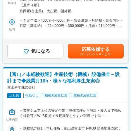
各業務を1年ずつ経験
の改善や安定稼働に向けた各種対応をお任せします。
勤務地
り（喫煙室設置） 工場内の一室）＜勤務地詳細2＞立山科学デバ
→ 計3年かけてじっくり育成
【最寄り駅】
※早い場合は採用から半日後に、職業能力開発・人事交流の目的で
イステクノロジー南工場住所：富山県富山市月岡町３丁目６番地
その後も総合職として、ジョブローテーションや管理職候補育成
月岡駅(富山県)、大庄駅、開発駅
（株）立山科学デバイステクノロジーに在籍出向となります。
勤務地最寄駅：富山地方鉄道線／月岡駅受動喫煙対策：屋内喫煙
の可能性があります。
可能場所あり変更の範囲：会社の定める事業所（リモートワーク
＜予定年収＞400万円～600万円＜賃金形態＞月給制＜賃金内訳＞
■業務詳細：
含む）
月額（基本給）：214,000円～350,000円＜月給＞214,000円～
■配属部門
・設備制御に関するハード設計
給与
350,000円＜昇給有無＞有＜残業手当＞有＜給与補足＞※上記年収
正社員：約22名
・電気配線設計および配線作業
には、想定される手当等を含みます。■昇給あり：年1回（4月）
∟所長（40代）／営業：2名／物流：2名／フロント：3名
・制御ソフト設計（ラダー図作成）
昇給率／1月あたり5.00％～（前年度実績）■賞与あり／年2回／
∟パート：14名
使用PLC例：オムロン、キーエンス、YOKOGAWA、三菱電機
賞与金額計4.30ヶ月分（前年度実績）■賃金は経験・資格・年齢に
→ 30代～40代中心の落ち着いた組織です。
応募依頼する
など
気になる
より決定します。賃金はあくまでも目安の金額であり、選考を通
（エージェントサービス）
じて上下する可能性があります。月給(月額)は固定手当を含めた表
■働き方・休日の実態
■立山科学デバイステクノロジーについて
記です。
・平均残業時間：月7時間程度
立山科学工業（株）創業から続く部品製造のノウハウで、厚膜・
・月2回程度土曜出勤（チーム制）その分水曜休みあり
薄膜を固有技術とした高信頼性部品の生産・販売を行っていま
・日祝当番あり（月1～2回程度）
【富山／未経験歓迎】生産技術（機械）設備保全～設
す。
※必ず振替休日を取得
計まで◆残業月10h・様々な福利厚生充実◎
今日では、IATF 16949（自動車産業向け品質マネジメントシステ
・有給取得もしやすく産前産後育児休暇取得率100％
ム国際規格）を取得し、自動車部品にも採用されています。
立山科学株式会社
大型連休について（2026年度）
超高信頼性を要求される「はやぶさ」等にも搭載、また独自の技
・GW：8連休
正社員
転勤なし
職種未経験歓迎
業種未経験歓迎
術でガスコンロ向けに標準搭載された高信頼性Siセンサーで業界
・夏季休暇：8～9連休
トップシェアとなっております。
・年末年始：10連休
・シルバーウィーク：5連休
～業界シェア上位の安定企業／設備管理から設計・導入まで幅広
■就業環境：
く経験可／WLB良好で長期就業しやすい環境です◎～
月平均残業時間は約10時間、年間休日126日と、仕事とプライベ
仕事内容
■企業・環境の魅力
ートを両立しやすい働き方が可能です。各種手当や福利厚生制度
・健康経営認定企業
■業務内容：
＜勤務地詳細1＞本社住所：富山県富山市下番30 勤務地最寄駅：
も整っており、長期的なキャリア形成を見据えて安心して働ける