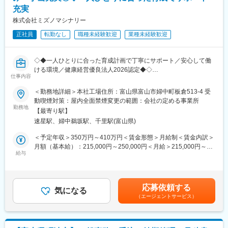
充実
設備保全だけでなく、設備改善や新規設備立上げにも携わること
ができます
株式会社ミズノマシナリー
・若手からベテランまで幅広いメンバーが活躍
正社員
転勤なし
職種未経験歓迎
業種未経験歓迎
・チームで協力しながら課題を解決する風土
・改善提案を積極的に取り入れ、自らのアイデアを形にできる環
境
◇◆一人ひとりに合った育成計画で丁寧にサポート／安心して働
・設備技術、電気制御、機械保全など幅広いスキルを習得可能
ける環境／健康経営優良法人2026認定◆◇
・案件次第で国内拠点への出張あり（頻度は業務状況による）
仕事内容
■業務内容：
■勤務形態
＜勤務地詳細＞本社工場住所：富山県富山市婦中町板倉513-4 受
当社での受発注に関するあらゆる情報を正確に処理し、社内外に
・8:30～17:00、16:45～1:15、1:00～8:45の3交替制（45分休
動喫煙対策：屋内全面禁煙変更の範囲：会社の定める事業所
発信することで、営業部門や製造部門をサポートするお仕事で
勤務地
憩）
【最寄り駅】
す。
※入社時は3交替勤務です。繁忙状況により、時期を限定した2交
速星駅、婦中鵜坂駅、千里駅(富山県)
原則外出や出張は発生しません。
替制となる場合がございます。
＜予定年収＞350万円～410万円＜賃金形態＞月給制＜賃金内訳＞
■具体的には：
■当ポジションの魅力
月額（基本給）：215,000円～250,000円＜月給＞215,000円～
・注文処理（5割）
給与
・設備トラブルの復旧から設備改善、新規設備の立上げまで幅広
250,000円＜昇給有無＞有＜残業手当＞有＜給与補足＞※経験や前
・社内関係者との納期調整（2割）
く携われる
職給などを考慮の上、当社規定により決定します。■昇給：あり
・購入品や外注加工品等の発注・受入
・電気、制御、機械、ロボット、ネットワークなど幅広い技術が
（1月あたり 1,200円～14,000円／前年度実績）■賞与：年2回
・電話対応
身につく
（計3～4ヶ月分／前年度実績）賃金はあくまでも目安の金額であ
応募依頼する
・取引先および顧客からの問い合わせ対応等営業補助
気になる
・故障原因を分析し、自らの改善で「止まらない設備」を実現す
り、選考を通じて上下する可能性があります。月給(月額)は固定手
（エージェントサービス）
る達成感がある
当を含めた表記です。
■組織構成
・将来的には設備保全のスペシャリストだけでなく、設備改善や
営業3名（20～40代）
生産技術領域へのキャリア拡大も可能
営業事務1名（20代）