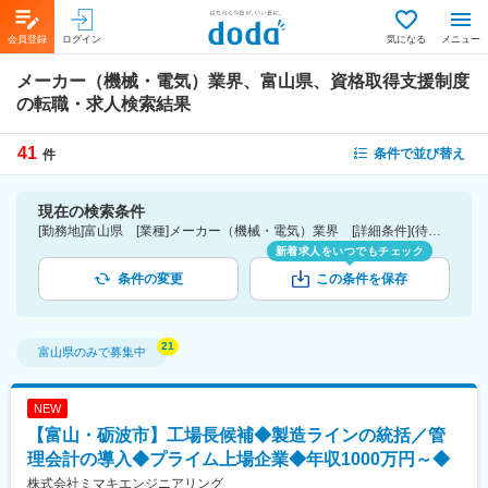
会員登録
ログイン
気になる
メニュー
メーカー（機械・電気）業界、富山県、資格取得支援制度
の転職・求人検索結果
41
条件で並び替え
件
現在の検索条件
[勤務地]富山県 [業種]メーカー（機械・電気）業界 [詳細条件](待遇・福利厚生)資格取得支援制度
新着求人をいつでもチェック
条件の変更
この条件を保存
富山県
のみで募集中
NEW
【富山・砺波市】工場長候補◆製造ラインの統括／管
理会計の導入◆プライム上場企業◆年収1000万円～◆
株式会社ミマキエンジニアリング