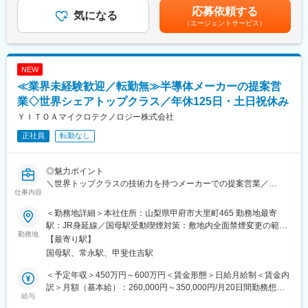
・グループネットワーク内でのソフト利用やアクセス制限の管理
・安全対策業務（設備本質安全設計、FMEA)
金額であり、選考を通じて上下する可能性があります。月給(月額)
応募依頼する
・ワークフローシステムの導入などDX推進活動
気になる
・エネルギー効率化、予知保全等の新技術企画導入
は固定手当を含めた表記です。
（エージェントサービス）
・ベンダーとの打ち合わせ、仕様検討
【ポジションの魅力】
■働く環境：
生産設備の高度化・複雑化が進む中、設備設計・保全・改善のい
・フレックス制を活用し、早めの出社、退社等柔軟に対応してお
ずれにおいても現場視点と技術的探究心が求められています。
NEW
ります
設備全体の信頼性設計（信頼性工学）、プロセス効率化、次世代
≪業界未経験歓迎／転勤無≫半導体メーカーの提案営
・高速通勤も可能ですので通勤もストレスフリー
技術導入などにも関与できるポジションです。
業◇世界シェアトップクラス／年休125日・土日祝休み
■当社について：
変更の範囲：会社の定める業務
ＹＩＴＯＡマイクロテクノロジー株式会社
・2007年8月に化学大手JSRのグループ企業として発足し、2008
正社員
転勤なし
年11月にはHSC（ハイブリッドスーパーキャパシタ）の開発およ
び製造拠点として本社山梨工場を竣工させました
・2020年4月に武蔵グループ企業として発足し、2024年4月に武
◎魅力ポイント
蔵精密工業株式会社の完全子会社になりました
＼世界トップクラスの技術力を持つメーカーでの提案営業／
・エネルギー効率化に向けて大きな期待を受けておりグループと
仕事内容
＼年休125日・残業月15時間程度・転勤なしと、長期的なキャリ
しても強力な支援体制を整え事業を推進していきます
ア形成が可能／
＜勤務地詳細＞本社住所：山梨県甲府市大里町465 勤務地最寄
変更の範囲：会社の定める業務
駅：JR身延線／国母駅受動喫煙対策：敷地内全面禁煙変更の範
■募集背景
勤務地
囲：会社の定める事業所
【最寄り駅】
半導体製品の企画・設計・開発・製造を一貫して手掛ける当社。
国母駅、常永駅、甲斐住吉駅
主力製品であるOEIC・LCDドライバー・地上デジタル復調ICでは
世界シェアNo.1を獲得しており、近年はFA、自動運転、医療、次
＜予定年収＞450万円～600万円＜賃金形態＞日給月給制＜賃金内
世代通信など新たな市場への展開を加速しています。
訳＞月額（基本給）：260,000円～350,000円/月20日間勤務想定
今後の事業拡大に向け、営業体制強化のため新たなメンバーを募
給与
＜想定月額＞260,000円～350,000円＜昇給有無＞有＜残業手当＞
集します。