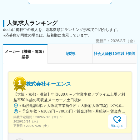
■入社後について：
変更の範囲：会社の定める業務
入社後まずは当社のロボドリルについて基礎知識を学んでいただ
きます(座学など含めて1週間程度)。その後、現場配属となり、
人気求人ランキング
OJTにて業務を学んでいただく予定です。
dodaに掲載中の求人を、応募数順にランキング形式でご紹介します。
※応募数が同数の場合は、新着順に表示しています。
■本業務のやりがい：
更新日：
2026/8/7（金）
・当社のロボドリルはFAの分野ではトップを走る、唯一無二の製
品です。ロボドリルという一つの製品に長く携わり、突き詰めて
メーカー（機械・電気）
開発をしていきたいという方にはやりがい大きな仕事です。
山梨県
社会人経験10年以上歓迎
業界
・ロボドリルはスマホ、タブレット、PC、車、楽器など、普段目
にする様々な物の部品製造に関わっています。そのため、社会に
役立つ製品を作っているというやりがいをもって仕事ができま
す。
株式会社キーエンス
■働き方について：
世界最先端の技術を学べる研究・開発環境があり、満員電車とは
【大阪・京都・滋賀】年収630万～／営業事務／プライム上場／利
無縁、通勤時間は都内に比べて短いです。待機児童の心配もな
益率50％越の高収益メーカー／土日祝休
く、本社には保育園もあり、忙しい朝も時間を有効に活用するこ
＜勤務地詳細1＞大阪北営業所住所：大阪府大阪市淀川区宮原3-5-36 新大阪トラストタワー勤務地最寄駅：新大阪駅受動喫煙対策：敷地内喫煙可能場所あり＜勤務地詳細2＞京都営業所住所：京都府京都市下京区四条通室町東入函谷鉾町101 アーバンネット四条烏丸ビル受動喫煙対策：屋内全面禁煙＜勤務地詳細3＞滋賀営業所住所：滋賀県大津市中央2-2-6 受動喫煙対策：屋内全面禁煙変更の範囲：会社の定める事業所
とができます。
＜予定年収＞630万円～700万円＜賃金形態＞月給制＜賃金内訳＞月額（基本給）：279,000円～281,000円＜月給＞279,000円～281,000円＜昇給有無＞有＜残業手当＞有＜給与補足＞上記は入社初年度の想定年収です。※月給の金額とは別で、残業代、業績賞与支給有り※賞与：年4回、昇給：年1～2回※経験・能力等を考慮の上、同社規定により待遇を決定します※年収は会社業績によって変動することがあります賃金はあくまでも目安の金額であり、選考を通じて上下する可能性があります。月給(月額)は固定手当を含めた表記です。
また新宿から車で約90分と東京からも近いため、休日に東京に帰
掲載予定期間：
2026/7/16（木）
〜
っている社員もいます。休暇も取りやすいので、仕事とプライベ
2026/10/14（水）
気になる
更新日：
2026/7/25（土）
ートの両方とも充実する環境です。
■福利厚生：