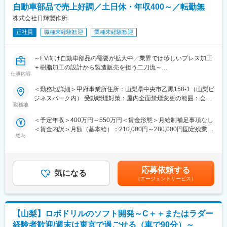
自動車部品で売上好調／土日休・年収400～／転勤無
■職務内容
■就業環境
◇新製品向けの品質マネジメントシステム（ISO9001／
株式会社日輝製作所
完全週休2日制・年間休日124日＋計画年休3日、平均残業20時間
IATF16949）の構築・改訂・運用
以内。マイカー通勤など柔軟な働き方が可能です。
正社員
職種未経験歓迎
業種未経験歓迎
└ISO9001は取得済みであるため、新製品向けの調整を想定して
います。
■企業の特徴/魅力
◇社内システム部門と協業しながら、設備データを活用した統計
創業80年以上の安定した経営基盤と業界大手との長年の信頼関
～EV向け自動車部品の需要が拡大中／業界では珍しいプレス加工
的な品質データ分析、傾向管理
係。福利厚生も充実しており、長期的なキャリア形成を全力でサ
＋樹脂加工の設計から製造販売を担う二刀流～
※品質保証本部長が中心となってサポートしますので、これまでの
仕事内容
ポートします。
ご経験に応じて段階的に業務をお任せします。
■職務内容：
＜勤務地詳細＞甲府事業所住所：山梨県中央市乙黒158-1（山梨ビ
変更の範囲：会社の定める業務
エンジニアリングプラスチックと呼ばれる樹脂を使って、車載電
ジネスパーク内） 受動喫煙対策：屋内全面禁煙変更の範囲：会社
■特徴／魅力
装部品やパワー半導体部品の加工をお任せします。
勤務地
の定める事業所
◇製品の品質を守ることで、国内外の電子機器市場を支え、業界
の最先端技術に関わることができます。
＜予定年収＞400万円～550万円＜賃金形態＞月給制補足事項なし
【具体的には】
◇顧客、技術や生産といった社内各部門と密に連携をはかりなが
＜賃金内訳＞月額（基本給）：210,000円～280,000円固定残業手
・試作製品の成形条件を導く
ら、事業を品質の観点から「支える」・「育てる」実感を持つこ
給与
当/月：40,000円～45,000円（固定残業時間20時間0分/月）超過し
・金型の交換や材料の投入
とができるポジションです。
た時間外労働の残業手当は追加支給＜月給＞250,000円～325,000
・ノギスやマイクロメーターなどを使って測定した数値の入力
◇既存の枠組みに縛られず、自ら仕組みを設計・改善できるフェ
円（一律手当を含む）＜昇給有無＞有＜残業手当＞有＜給与補足
※入社後まずは工場の現場にてOJTで先輩社員より学んで頂きます
ーズです。
＞※上記年収は目安であり、詳細はスキル・経験を考慮し決定いた
前職アパレル販売、調理師、フリーター等、製造未経験の方も入
応募依頼する
気になる
します。■昇給：年1回■賞与：年2回賃金はあくまでも目安の金額
社しています。入社後は、各工程のリーダーがそれぞれの工程に
（エージェントサービス）
■配属部門
であり、選考を通じて上下する可能性があります。月給(月額)は固
ついて、知識習得のフォローや業務指導をします。
品質保証本部品質保証部への配属となります。
定手当を含めた表記です。
品質保証部は約10名（20～30代メイン／うち過半数は出荷前検査
【製品について】
を担当）で構成されており、品管・品証を一体で担っています。
【山梨】ロボドリルのソフト開発～C＋＋またはラダー
同社で製造した金属部品を金型に挿入し、一体成形を行うインサ
将来的な部門責任者候補あるいはマネジメント・リーダーとして
ート成形を特に強みとしております。ワンストップで見積り収集
経験者歓迎/週末は東京で過ごせる（車で90分）～