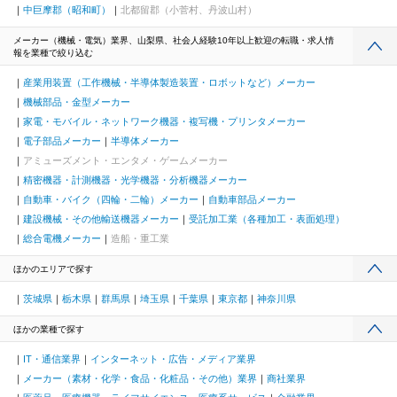
中巨摩郡（昭和町）
北都留郡（小菅村、丹波山村）
メーカー（機械・電気）業界、山梨県、社会人経験10年以上歓迎の転職・求人情
報を業種で絞り込む
産業用装置（工作機械・半導体製造装置・ロボットなど）メーカー
機械部品・金型メーカー
家電・モバイル・ネットワーク機器・複写機・プリンタメーカー
電子部品メーカー
半導体メーカー
アミューズメント・エンタメ・ゲームメーカー
精密機器・計測機器・光学機器・分析機器メーカー
自動車・バイク（四輪・二輪）メーカー
自動車部品メーカー
建設機械・その他輸送機器メーカー
受託加工業（各種加工・表面処理）
総合電機メーカー
造船・重工業
ほかのエリアで探す
茨城県
栃木県
群馬県
埼玉県
千葉県
東京都
神奈川県
ほかの業種で探す
IT・通信業界
インターネット・広告・メディア業界
メーカー（素材・化学・食品・化粧品・その他）業界
商社業界