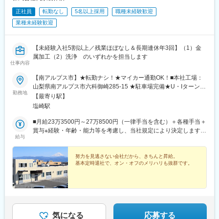
正社員
転勤なし
5名以上採用
職種未経験歓迎
業種未経験歓迎
【未経験入社5割以上／残業ほぼなし＆長期連休年3回】（1）金
属加工（2）洗浄 のいずれかを担当します
仕事内容
【南アルプス市】★転勤ナシ！★マイカー通勤OK！■本社工場：
山梨県南アルプス市六科御崎285-15 ★駐車場完備★U・Iターン歓
勤務地
迎★受動喫煙対策：有（屋内全面禁煙）――――――【勤務地詳
【最寄り駅】
細】※今回募集する製造ポジションは、第一工場および第二工場で
塩崎駅
の業務です。[第一工場]製造機械があり、外観検査や軽量梱包を行
っています。オフィスとしての事務機能も担っています。[第二工
■月給23万3500円～27万8500円（一律手当を含む）＋各種手当＋
場]製造機械、洗浄機械、品質管理室を構えています。[第三工
賞与※経験・年齢・能力等を考慮し、当社規定により決定します。
給与
場]★新工場！自動検査機・自動選別機を設置。重量物の梱包スペ
※一律手当の詳細…作業手当、住宅手当、食事手当※残業代は全額
ース、倉庫。――――――【アクセス】<東京方面から>●中央自
別途支給します。↓★ココがPOINT！★↓──[ がんばるほど給与が
動車道・双葉JCT- 中部横断道・白根IC-国道52号線で約10分●中
アップ！ ]──当社の評価方針は「実力主義」。同じ時間でも、よ
努力を見逃さない会社だから、きちんと昇給。
基本定時退社で、オン・オフのメリハリも抜群です。
央自動車道・甲府昭和IC- アルプス通り経由で約20分<長野方面
り多くの部品をつくれる人、より質の高い部品をつくれる人は、
から>●中央自動車道・韮崎IC-国道141号線- 国道52号線で約20
しっかり給与に還元して評価します！（ホワイトカラーの仕事に
分
も負けません！）もちろん、そのためには努力だって必要です
が、「何をすれば評価が上がるのか」「具体的に何をしたらいい
のか」指示を仰ぐこともできるので、あとはやるか・やらない
か、の違いだけ！子どものために、家族のために、がんばりたい
気になる
応募する
あなたを応援するのが当社です。