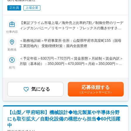
残業時間は20時間/月程度、土日祝休みとなり、フレックス制度も
導入しており、柔軟に働ける環境を整備しております。
正社員
上場企業
■配属先：
配属先となる組織は計測標準課は、YOKOGAWAグループ全体の
【東証プライム市場上場／海外売上比率約7割／制御分野のリーデ
計測トレーサビリティを支える専門組織として、電気標準および
ィングカンパニー／リモートワーク・フレックスの働きやすさ】
仕事内容
圧力標準の維持・管理、ISO/IEC 17025 に基づく品質システムの
運用・改善、JCSS校正を通じた信頼性の高い標準供給をミッショ
■業務概要：
＜勤務地詳細＞甲府事業所 住所：山梨県甲府市高室町155（国母
ンとしています。
プラントで使用される差圧・圧力伝送器、温度伝送器をはじめと
工業団地内） 受動喫煙対策：屋内全面禁煙
若手から中堅・ベテランまで幅広い年齢層が活躍している組織で
するフィールド機器を対象に、技術開発、製品開発および維持管
勤務地
す。
理業務をお任せ致します。
＜予定年収＞630万円～770万円＜賃金形態＞月給制＜賃金内訳＞
月額（基本給）：350,000円～470,000円＜月給＞350,000円～
■やりがい：
■業務詳細：
給与
470,000円＜昇給有無＞有＜残業手当＞有＜給与補足＞※上記年収
当社は「測る力とつなぐ力で、地球の未来に責任を果たす。」を
・フィールド機器（圧力／温度伝送器など）の設計および評価
は目安となり、選考を通じて最終決定となります。■昇給：年1回
パーパスとしており、測るために必要な基準である計測標準を管
・各種法令、国際規格への対応および技術的検討
■賞与：年2回賃金はあくまでも目安の金額であり、選考を通じて
理するという重要な業務に携わって頂くことが可能です。計測標
・製品特性評価、性能確認試験の実施およびデータ解析
上下する可能性があります。月給(月額)は固定手当を含めた表記で
準を維持・管理するための品質システムや校正技術はISO17025に
・製品開発における設計改善、性能向上、コストダウンの検討
応募依頼する
気になる
す。
もとづく第三者認定を取得しており、この信頼性の高さで高精
・国内外製造拠点と連携した安定生産の支援
（エージェントサービス）
度・高品質の製品開発や製造を支え、ビジネスの拡大に貢献する
フィールド機器の中でも、主に圧力・温度測定に関わる技術開
ことが出来ます。
発、製品開発をお任せ致します。具体的な業務については、ご経
歴とご希望に応じてアサインさせて頂きます。企画から設計はも
■当社について：
【山梨／甲府昭和】機械設計◆地元製菓や半導体分野
ちろん、同じ甲府工場敷地内に量産も行っているため、製品ライ
当社は制御分野におけるグローバルカンパニーで関係会社が国内
フサイクル全体を一貫して携わって頂きます。
にも取引拡大／自動化設備の構想から担当◆60代活躍
13社、海外115社あり、国内シェア・世界シェア共にトップクラ
中
スを誇ります。取引企業数は1万社以上を超え、各業界のメーカー
■働き方：