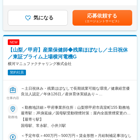
有＜給与補足＞年収は経験・能力に応じて決定します。賞与年2回
（6月・12月）あり。賃金はあくまでも目安の金額であり、選考
■仕事内容
を通じて上下する可能性があります。月給(月額)は固定手当を含め
応募依頼する
担当製品ごとに顧客を担当し、新規開拓から既存顧客フォローま
気になる
た表記です。
（エージェントサービス）
で幅広くお任せします。
営業企画部の一員として、市場調査や展示会での情報収集を行い
ながら、新たなビジネス機会を創出していただくポジションで
す。
NEW
【山梨／甲府】産業保健師◆残業ほぼなし／土日祝休
【具体的には…】
・新規顧客の開拓
／東証プライム上場横河電機G
・顧客ニーズのヒアリング
横河マニュファクチャリング株式会社
・技術部門と連携した提案活動
契約社員
・見積作成・受注対応
・展示会や紹介案件を起点とした営業活動
・既存顧客のフォローおよび関係強化
～土日祝休み・残業ほぼなしで長期就業可能な環境／健康経営優
・市場・競合動向の調査 等
良法人認定／年休126日／産休育休実績あり～
※国内出張：月1～2回程度（宿泊を伴う出張あり）
仕事内容
■業務内容：
【変更の範囲：会社の定める業務】
＜勤務地詳細＞甲府事業所住所：山梨県甲府市高室町155 勤務地
産業保健師として以下の業務をお任せします。
最寄駅：JR身延線／国母駅受動喫煙対策：屋内全面禁煙変更の範
（1）衛生管理業務
勤務地
■この仕事の特徴
囲：会社の定める事業所
【最寄り駅】
・作業管理
半導体は高度な技術知識が求められる製品ですが、
国母駅、常永駅、小井川駅
・健康管理
営業単独ではなく、技術部門・生産部門と連携しながら顧客へ提
・衛生教育（化学物質などの有害作業等）
案するため、業界未経験の方でも知識を身につけながら成長でき
＜予定年収＞400万円～500万円＜賃金形態＞月給制補足事項なし
・作業環境管理