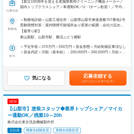
【創立100周年を迎える老舗業務用クリーニング機器メーカー／
省エネ・省力化を追求し、これからのクリーニング業界を支える
校・中学校・高校の入学時にそれぞれ30万円ずつ支給される育児
国内トップクラスシェア／車通勤OK／U・Iターン歓迎！／平均残
パートナーとして進化を続ける企業です。
アシスト制度がございます。
仕事内容
業10～20h】
2034年に100億円の売り上げ目標を立てており、省力化、省エネ
化や海外の先端企業との技術提携を進めております。
＜勤務地詳細＞山梨工場住所：山梨県山梨市東後屋敷707番地1号
変更の範囲：会社の定める業務
■業務内容
業務用洗濯機業界は同社と他2社で市場シェア70％以上を占める
受動喫煙対策：屋内喫煙可能場所あり変更の範囲：会社の定める
当社は創立100年を迎える業務用洗濯機メーカーです。
勤務地
寡占業界であり、100年近い歴史の中で安定した実績を誇ってい
事業所
【最寄り駅】
メイドインジャパンの品質にこだわっており、自社内で設計～製
ます。
東山梨駅、山梨市駅、勝沼ぶどう郷駅
造～販売までを一貫して担っており、国内トップクラスのシェア
を誇ります。
変更の範囲：会社の定める業務
＜予定年収＞370万円～550万円＜賃金形態＞月給制補足事項なし
今回は、山梨事業所において業務用洗濯機製造における機械加工
＜賃金内訳＞月額（基本給）：200,000円～300,000円＜月給＞
をお任せします。
給与
200,000円～300,000円＜昇給有無＞有＜残業手当＞有＜給与補足
未経験からであっても挑戦可能であり、重量物等の扱いもありま
＞■昇給：年1回（4月）■賞与：年2回（7月、12月）賃金はあくま
せん。
でも目安の金額であり、選考を通じて上下する可能性がありま
ご経験に応じてお任せする範囲を広げていき、将来的には管理職
す。月給(月額)は固定手当を含めた表記です。
応募依頼する
候補として組織を担っていただくことを想定した採用です。
気になる
（エージェントサービス）
■業務詳細
・機械加工業務
5面加工機、フライス旋盤、ターニング、横中グリ、NC旋盤、汎
NEW
用旋盤、汎用フライス、ラジアルボール盤等の加工機械を使用
【山梨市】塗装スタッフ◆業界トップシェア／マイカ
し、業務用洗濯機に必要な部品、パーツの加工をお任せします。
ー通勤OK／残業10～20h
■業務の魅力
株式会社東京洗染機械製作所
検査データ分析から工程改善、社内教育、監査対応まで一貫して
正社員
職種未経験歓迎
業種未経験歓迎
関与できるため、品質向上に向けた裁量を持って取り組めます。