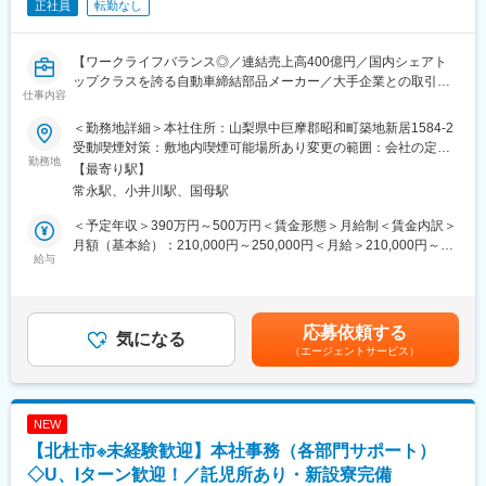
正社員
転勤なし
では経営計画、予算管理、IR、開示資料作成まで幅広く携わるこ
とができます。経営層との距離が近く、自身の分析や提案が会社
の方向性に結び付く実感を得やすい環境です。
【ワークライフバランス◎／連結売上高400億円／国内シェアト
ップクラスを誇る自動車締結部品メーカー／大手企業との取引多
■働く環境／組織
仕事内容
数／年間休日118日(毎年２日ずつ増加中！)】
・管理部門は約20名体制で、総務部約9名、企画部約9名で構成さ
れています。年齢層は20代から50代まで幅広く、中途入社者も活
＜勤務地詳細＞本社住所：山梨県中巨摩郡昭和町築地新居1584-2
■職務内容
躍しています。
受動喫煙対策：敷地内喫煙可能場所あり変更の範囲：会社の定め
自動車用締結部品（ボルト・ナット等）の品質保証を担う検査業
勤務地
る事業所
【最寄り駅】
務をお任せします。量産製品の品質維持・向上に向け、各種測定
■キャリアパス
常永駅、小井川駅、国母駅
器を用いた寸法測定から品質データの管理、不具合発生時の原因
・メンバーから主任、係長、課長代理、課長、部長代理、部長へ
調査まで幅広くご担当いただきます。
とステップアップできる制度があります。基本的には専門領域で
＜予定年収＞390万円～500万円＜賃金形態＞月給制＜賃金内訳＞
経験を積みながらキャリア形成を目指します。
月額（基本給）：210,000円～250,000円＜月給＞210,000円～
■具体的には
給与
250,000円＜昇給有無＞有＜残業手当＞有＜給与補足＞予定年収
・製造検査
■企業魅力
はあくまでも目安の金額であり、選考を通じて上下する可能性が
┗ノギス、マイクロメーター等を使用した寸法測定
☆東京証券取引所 スタンダード市場上場企業
あります。■賞与2025年度実績：年2回（5.2ヶ月分）※上記に含み
┗図面・検査基準書に基づく外観検査および品質判定
☆経済産業省 健康経営優良法人２０２６（大規模法人部門）
ます。賃金はあくまでも目安の金額であり、選考を通じて上下す
応募依頼する
┗製造工程における初品検査、工程内検査、出荷検査
気になる
☆プラチナくるみんプラス（厚生労働省認証企業）
る可能性があります。月給(月額)は固定手当を含めた表記です。
（エージェントサービス）
・検査結果の入力
☆山梨県が発行された、「あきらめない、ふたつの未来 不妊治療
・検査成績書の作成
とキャリアを両立できる社会へ」の取材あり
・社内品質対応（不具合が発生した時の原因分析）
☆エンゲージメント調査を20年連続実施、従業員の声を会社に届
・その他、付帯業務
け、改善・改革を行っています。地道な活動がカルチャーや制度
NEW
を変えています。
【北杜市※未経験歓迎】本社事務（各部門サポート）
■入社後のフォロー体制
☆従業員定着率は、95.5％（製造業の平均は約85％）
検査機器のメーカーがおこなっている講習など、社内外の講習を
◇U、Iターン歓迎！／託児所あり・新設寮完備