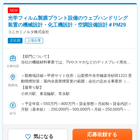
質な製品づくりに取り組みます。
NEW
■扱うサービス
光学フィルム製膜プラント設備のウェブハンドリング
精密機械部品の製造・加工を担当し、業界トップクラスの技術力
を支える現場でご活躍いただきます。
装置の機械設計・化工機設計・空調設備設計＃PM29
コニカミノルタ株式会社
■組織構成
正社員
上場企業
現場は経験豊富なスタッフと若手メンバーで構成されており、チ
ームワークを大切にする風土です。
【部門について】
■業務の魅力
当社の機能材料事業では、TVやスマホなどのディスプレイ用光学
最新設備に触れながら、ものづくりの最前線で経験を積めます。
仕事内容
フィルムを展開しており、顧客の多様なニーズに応えるために、
資格取得支援や技術研修も充実しており、自己成長をしっかりサ
進化するディスプレイ業界において技術革新を継続的に行ってい
ポートします。
＜勤務地詳細＞甲府サイト住所：山梨県中央市極楽寺砂田1221 受
ます。
動喫煙対策：屋内全面禁煙変更の範囲：会社の定める事業所（リ
従来のTACフィルムに加え、進化型COP系の「SANUQI」やアク
勤務地
■教育体制
モートワーク含む）
【最寄り駅】
リル系の「SAZMA」などの新樹脂フィルムを展開し、当社独自の
入社後はOJTや各種研修、資格取得支援制度を通じて、経験に応
小井川駅、東花輪駅、常永駅
製造方法によるフィルムの機能的差別化により、ディスプレイを
じて段階的にスキルアップできる環境が整っています。未経験業
はじめとした様々な業界に新たな価値を提供しています。
務へのチャレンジも積極的に支援しています。
＜予定年収＞550万円～800万円＜賃金形態＞月給制＜賃金内訳＞
月額（基本給）：250,000円～500,000円＜月給＞250,000円～
【募集背景】
給与
■就業環境
500,000円＜昇給有無＞有＜残業手当＞有＜給与補足＞※経験・ス
製膜プラントにおいては国内でも屈指のプロセス技術とプラント
完全週休2日制・充実した各種休暇制度や福利厚生を用意し、安心
キルを考慮の上、決定します。■昇給：年1回■賞与：年2回（6
運用実績、長年の実績を積み上げてきた専任エンジニア集団を有
して長く働ける環境です。社員寮や食堂、各種手当も支給されま
月・12月）賃金はあくまでも目安の金額であり、選考を通じて上
しています。
す。
下する可能性があります。月給(月額)は固定手当を含めた表記で
応募依頼する
しかし現在、現場を支えてきたベテラン人材の高齢化が進み、技
気になる
す。
（エージェントサービス）