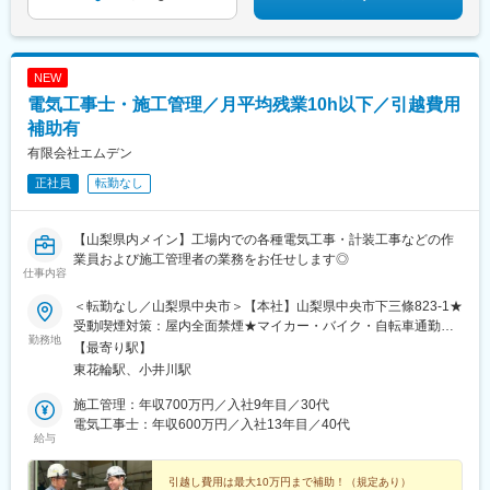
NEW
電気工事士・施工管理／月平均残業10h以下／引越費用
補助有
有限会社エムデン
正社員
転勤なし
【山梨県内メイン】工場内での各種電気工事・計装工事などの作
業員および施工管理者の業務をお任せします◎
仕事内容
＜転勤なし／山梨県中央市＞【本社】山梨県中央市下三條823-1★
受動喫煙対策：屋内全面禁煙★マイカー・バイク・自転車通勤可
勤務地
（駐車場完備）★転勤なし＼＼ U・Iターン全力応援！ ／／山
【最寄り駅】
梨県外在住の方は、引越し時に最大10万円補助（規定あり）！現
東花輪駅、小井川駅
在山梨県に住んでいない方でも、ぜひご応募ください♪
施工管理：年収700万円／入社9年目／30代
電気工事士：年収600万円／入社13年目／40代
給与
引越し費用は最大10万円まで補助！（規定あり）