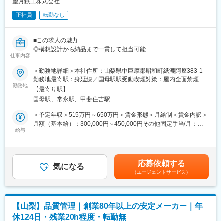
望月鉄工株式会社
や地方自治体、公共団体など幅広い分野で取引があり、モノづく
残業時間は20時間/月程度、土日祝休みとなり、在宅勤務やフレッ
りやインフラを支えております。
クス制度も導入しており、柔軟に働ける環境を整備しておりま
正社員
転勤なし
す。
変更の範囲：会社の定める業務
■配属先：
■この求人の魅力
配属先となる伝送器の開発部門は甲府拠点に約50名が在籍し、10
◎構想設計から納品まで一貫して担当可能
仕事内容
名程度の複数の課（メカ・センサ・エレキ・ファーム・ソリュー
◎半導体・医療分野の案件拡大中
ション）に分かれ業務を進めております。ご経験に応じて、配属
◎ヒメジ理化グループの安定基盤
＜勤務地詳細＞本社住所：山梨県中巨摩郡昭和町紙漉阿原383-1
課を決定させて頂きます。
◎UIターン歓迎・転勤なし
勤務地最寄駅：身延線／国母駅駅受動喫煙対策：屋内全面禁煙変
◎案件増加による増員募集
勤務地
更の範囲：無
【最寄り駅】
■やりがい：
◎10年以上退職者ゼロ
国母駅、常永駅、甲斐住吉駅
対象製品は、国内No.1、グローバルNo.2の販売実績を誇ってお
◎年休122日／転勤なし
り、国内外のプラントで広く使用される圧力・温度伝送器の開発
＜予定年収＞515万円～650万円＜賃金形態＞月給制＜賃金内訳＞
を通じて、世界の産業インフラを長期にわたり支える製品づくり
■募集背景
月額（基本給）：300,000円～450,000円その他固定手当/月：
に携われることが出来ます。伝送器開発は、武蔵野本社・甲府工
食品業界向け自動化設備を中心に事業を展開する当社。
給与
40,000円～100,000円＜月給＞340,000円～550,000円＜昇給有無
場・駒ケ根事業所の3拠点、約120名体制で推進されており、専門
近年はヒメジ理化グループとの連携により、半導体・医療分野の
＞有＜残業手当＞有＜給与補足＞・昇給年1回・賞与年1回(前年実
性の異なるエンジニアが連携して製品を完成させているため幅広
案件も増加しています。
績1.3か月)・職務手当20,000円～50,000円・技術手当20,000円～
い経験を身に着けることが出来ます。
今後の事業拡大を担う機械設計エンジニアを募集します。
50,000円賃金はあくまでも目安の金額であり、選考を通じて上下
応募依頼する
気になる
する可能性があります。月給(月額)は固定手当を含めた表記です。
（エージェントサービス）
■当社について：
■仕事内容
当社は制御分野におけるグローバルカンパニーで関係会社が国内
食品・半導体・医療業界向け自動化設備の機械設計をお任せしま
13社、海外115社あり、国内シェア・世界シェア共にトップクラ
す。
スを誇ります。取引企業数は1万社以上を超え、各業界のメーカー
顧客との打合せから設計、立上げまで一貫して携わることがで
【山梨】品質管理｜創業80年以上の安定メーカー｜年
や地方自治体、公共団体など幅広い分野で取引があり、モノづく
き、経験に応じて構想設計や大型案件も担当いただきます。
休124日・残業20h程度・転勤無
りやインフラを支えております。
～業務内容～