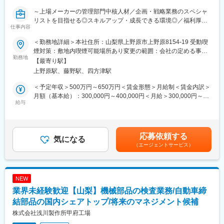
れています。年齢層は20代から50代まで幅広く、中途入社者も活
～上場メーカーの管理部門中核人材／企画・戦略業務のスペシャ
躍しています。
リストを目指せる◎スキルアップ・成長できる環境◎／福利厚
仕事内容
生・働きやすさ充実◎～
■キャリアパス
・メンバーから主任、係長、課長代理、課長、部長代理、部長へ
＜勤務地詳細＞本社住所：山梨県上野原市上野原8154-19 受動喫
■採用背景
とステップアップできる制度があります。基本的には専門領域で
煙対策：敷地内喫煙可能場所あり変更の範囲：会社の定める事業
・近年、投資家に対する情報開示の重要性が高まっており、より
勤務地
経験を積みながらキャリア形成を目指します。
所
【最寄り駅】
質の高いIR活動や中長期経営計画の策定が求められています。企
上野原駅、藤野駅、四方津駅
業価値向上に向けた体制強化のため、企画・戦略領域を担う中核
■企業魅力
人材を募集します。
☆東京証券取引所 スタンダード市場上場企業
＜予定年収＞500万円～650万円＜賃金形態＞月給制＜賃金内訳＞
☆経済産業省 健康経営優良法人２０２６（大規模法人部門）
月額（基本給）：300,000円～400,000円＜月給＞300,000円～
■業務内容
給与
☆プラチナくるみんプラス（厚生労働省認証企業）
400,000円＜昇給有無＞有＜残業手当＞有＜給与補足＞※経験、能
～企画・戦略業務（数字をもとに未来を作る）～
☆山梨県が発行された、「あきらめない、ふたつの未来 不妊治療
力、スキル等を考慮し、弊社規定により決定します。■昇給：年1
・経営計画・予算編成の策定：経理データをもとに、翌期以降の
とキャリアを両立できる社会へ」の取材あり
回■賞与：年2回■残業手当は1分単位で支給賃金はあくまでも目安
事業計画や予算のシミュレーションを経営陣とともに企画・立
☆エンゲージメント調査を20年連続実施、従業員の声を会社に届
の金額であり、選考を通じて上下する可能性があります。月給(月
応募依頼する
案。
気になる
け、改善・改革を行っています。地道な活動がカルチャーや制度
額)は固定手当を含めた表記です。
（エージェントサービス）
決算説明会・開示資料の作成：決算短信、説明会資料、アニュア
を変えています。
ルレポートなどの作成を通じ、自社の強みや成長ストーリーを分
☆国家資格２級キャリアコンサルタントが在籍していますので、
かりやすく資料化。日々の数字を正確に管理するだけでなく、そ
キャリアなどについて相談できる体制ですので、安心できる職場
のデータをもとに企画・提案する経営のナビゲーターとしての役
環境です。
NEW
割を期待しています。ただのバックオフィスにとどまらず、分析
☆従業員定着率は、95.5％（製造業の平均は約85％）
業界未経験歓迎【山梨】機械部品の検査業務/自動車締
とアイデアで会社の成長を牽引するポジションです。
結部品の国内シェアトップ/将来のマネジメント候補
変更の範囲：会社の定める業務
■業務の魅力
株式会社浅川製作所甲府工場
・大手企業では業務が細分化されていることもありますが、当社