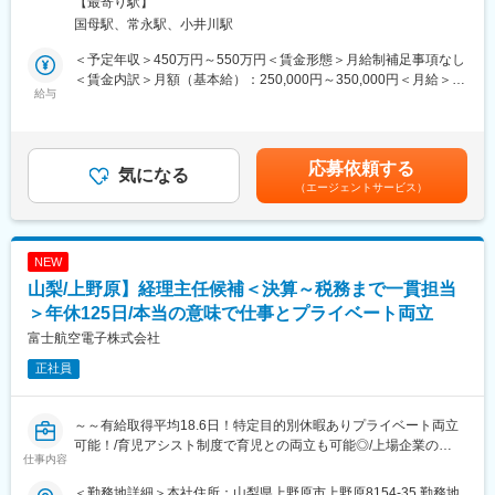
囲：会社の定める事業所（リモートワーク含む）
【最寄り駅】
る。
また、当社は海外生産拠点を含めた「YOKOGAWAの全生産機能
国母駅、常永駅、小井川駅
を管理・監督・統制するHeadquarters」であり、グローバルな視
■当社の強み：
点で高品質な製造を実現するプロ集団として、新たな生産技術の
＜予定年収＞450万円～550万円＜賃金形態＞月給制補足事項なし
石油や化学プラント、水道やガスなど社会インフラを支える
開発にも力を入れています。
＜賃金内訳＞月額（基本給）：250,000円～350,000円＜月給＞
YOKOGAWAの製品は、極めて高いレベルの精度が求められま
給与
そして環境への配慮も私たちの重要なテーマです。1997年に甲府
250,000円～350,000円＜昇給有無＞有＜残業手当＞有＜給与補足
す。これらの製品の心臓部や精度を決定づけるコアパーツの「も
事業所でISO14001認証を取得して以来、環境調和型製品の量産を
＞※詳細は経験などにより決定します。賃金はあくまでも目安の金
のづくり」を実現するのは私たちの固有生産技術です。それはよ
はじめ環境保全活動を継続的に推進しています。
額であり、選考を通じて上下する可能性があります。月給(月額)は
り精緻になる機械加工技術や、高い生産技術が要求される複合素
固定手当を含めた表記です。
応募依頼する
材の表面処理技術など、常に最新技術を追求し、「ものづくり」
気になる
変更の範囲：会社の定める業務
（エージェントサービス）
の付加価値を高め、進化し続けます。
■当社の事業について：
「高品質な製品とソリューションを世界同一品質で提供する」こ
NEW
れこそが、YOKOGAWAが長年にわたり培ってきたブランドイメ
山梨/上野原】経理主任候補＜決算～税務まで一貫担当
ージです。その根底には100年以上も守り続けてきた創業の精神
「品質第一主義」があります。この精神を具現化する生産を担う
＞年休125日/本当の意味で仕事とプライベート両立
のが横河マニュファクチャリングです。
富士航空電子株式会社
また、当社は海外生産拠点を含めた「YOKOGAWAの全生産機能
正社員
を管理・監督・統制するHeadquarters」であり、グローバルな視
点で高品質な製造を実現するプロ集団として、新たな生産技術の
開発にも力を入れています。
～～有給取得平均18.6日！特定目的別休暇ありプライベート両立
そして環境への配慮も私たちの重要なテーマです。1997年に甲府
可能！/育児アシスト制度で育児との両立も可能◎/上場企業の
事業所でISO14001認証を取得して以来、環境調和型製品の量産を
仕事内容
100%子会社で福利厚生や安定性抜群！～～
はじめ環境保全活動を継続的に推進しています。
＜勤務地詳細＞本社住所：山梨県上野原市上野原8154-35 勤務地