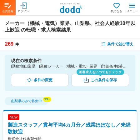
会員登録
ログイン
気になる
メニュー
メーカー（機械・電気）業界、山梨県、社会人経験10年以
上歓迎
の転職・求人検索結果
269
条件で並び替え
件
現在の検索条件
[勤務地]山梨県 [業種]メーカー（機械・電気）業界 [詳細条件](募集・採用情報)社会人経験10年以上歓迎
新着求人をいつでもチェック
条件の変更
この条件を保存
山梨県
のみで募集中
NEW
製造スタッフ／賞与平均4カ月分／残業ほぼなし／未経
験歓迎
株式会社代永製作所