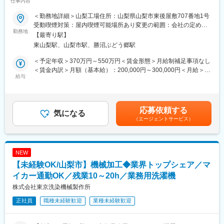
仕事内容
業10～20h】
└ 資金繰り管理の補助
＜勤務地詳細＞山梨工場住所：山梨県山梨市東後屋敷707番地1号
■業務内容
■組織構成：
受動喫煙対策：屋内喫煙可能場所あり変更の範囲：会社の定める
当社は創立100年を迎える業務用洗濯機メーカーです。
勤務地
総務部12名 経理グループ4名（60代男性、50代男性、60代女
事業所
【最寄り駅】
メイドインジャパンの品質にこだわっており、自社内で設計～製
性、20代女性）
東山梨駅、山梨市駅、勝沼ぶどう郷駅
造～販売までを一貫して担っており、国内トップクラスのシェア
・人事グループなどともデスクが近く、グループ・年代問わずコ
を誇ります。
ミュニケーションなども活発です
＜予定年収＞370万円～550万円＜賃金形態＞月給制補足事項なし
今回は、山梨事業所において業務用洗濯機製造における塗装業務
＜賃金内訳＞月額（基本給）：200,000円～300,000円＜月給＞
をお任せします。
給与
■入社後の流れ：
200,000円～300,000円＜昇給有無＞有＜残業手当＞有＜給与補足
内容量２０ｋｇ～２００ｋｇの大型業務用洗濯機、乾燥機の組
税務申告関係、原価計算、予算管理を優先的に引継ぎます。
＞■昇給：年1回（4月）■賞与：年2回（7月、12月）賃金はあくま
立・メンテナンスが主業務となります。
部長とともに業務を行っていただき、徐々に業務内容に慣れてい
でも目安の金額であり、選考を通じて上下する可能性がありま
２～３人でチームを組み、内製部品を組み上げていきます。
ただきます。
す。月給(月額)は固定手当を含めた表記です。
応募依頼する
※人力による重量物の扱いはありません。（クレーン・台車使用）
気になる
（エージェントサービス）
■残業について
■就業環境
通常期：0~10時間程度
年間休日120日、土日祝休み。残業は月平均10～20時間程度でワ
繁忙期：30~40時間程度
ークライフバランスよく働くことが可能です。
NEW
■当社魅力：
【未経験OK/山梨市】機械加工◆業界トップシェア／マ
■当社の特徴
・有給休暇とは別に特定目的別休暇が5日付与されるため、突発的
創業100年以上の歴史を誇る業務用クリーニング機械メーカーで
イカー通勤OK／残業10～20h／業務用洗濯機
なお休みが必要な幼児や病院、子供の発熱など様々な要因が発生
す。
した際に使うことができます。
株式会社東京洗染機械製作所
病院やホテル、リネンサプライ工場など幅広い業界へ高品質な洗
・不景気局面でも賞与を支払われなかった年はなく福利厚生も充
正社員
職種未経験歓迎
業種未経験歓迎
濯・乾燥・仕上機械を提供しております。
実しています。
最新技術を取り入れた製品開発と、導入後の手厚いサポート体制
・子供が生まれたら35万円支給（第二子は40万円、第三子以降は
で国内トップクラスの信頼を獲得しています。
45万円）、1歳・2歳・3歳の誕生日のたびに10万円支給、小学