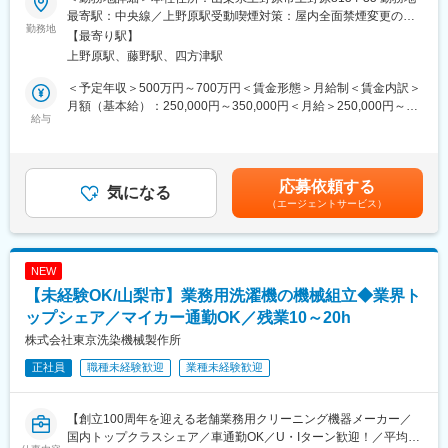
＼おすすめポイント／
変更の範囲：会社の定める業務
最寄駅：中央線／上野原駅受動喫煙対策：屋内全面禁煙変更の範
・これまでの経理の経験をいかし将来の主任候補として活躍でき
勤務地
囲：会社の定める事業所
【最寄り駅】
る環境です
上野原駅、藤野駅、四方津駅
・年休125日以上、有給取得平均18.6日、平均勤続14.2年の圧倒
的働きやすさ◎
＜予定年収＞500万円～700万円＜賃金形態＞月給制＜賃金内訳＞
・当社の魅力が詰まった「漫画で分かる富士航空電子」も是非ご
月額（基本給）：250,000円～350,000円＜月給＞250,000円～
覧ください
給与
350,000円＜昇給有無＞有＜残業手当＞有＜給与補足＞■昇給：年
https://www.je.com/uji/corporte/comic/
1回■賞与実績：業績連動型※昨年度実績4.5か月分賃金はあくまで
も目安の金額であり、選考を通じて上下する可能性があります。
■業務内容：
月給(月額)は固定手当を含めた表記です。
応募依頼する
経理担当者として、決算・税務・資金管理業務を主担当としてお
気になる
（エージェントサービス）
任せします。
月次・年次決算を中心に、税理士対応、売掛金回収・支払業務な
ど、実務を一通り担っていただくポジションです。
これまでのご経験を活かし、安定的かつ正確な経理運営に貢献し
NEW
ていただくことを期待しています。
【未経験OK/山梨市】業務用洗濯機の機械組立◆業界ト
■業務詳細：
ップシェア／マイカー通勤OK／残業10～20h
月次・年次決算業務（仕訳入力、残高管理、決算整理、決算資料
株式会社東京洗染機械製作所
の作成 など）
正社員
職種未経験歓迎
業種未経験歓迎
税務申告に関する業務対応（税理士との連携、各種資料作成、税
務調査対応の補助 など）
資金管理業務
【創立100周年を迎える老舗業務用クリーニング機器メーカー／
└ 売掛金の管理・回収
国内トップクラスシェア／車通勤OK／U・Iターン歓迎！／平均残
└ 未払金・経費等の支払業務