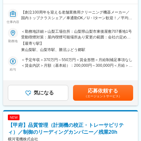
QC活動などの改善活動を通じて、組織全体の品質意識を高める役
割も担える環境です。
【創立100周年を迎える老舗業務用クリーニング機器メーカー／
※人力による重量物の扱いはありません。（クレーン・台車使用）
国内トップクラスシェア／車通勤OK／U・Iターン歓迎！／平均残
仕事内容
業10～20h】
■就業環境
年間休日120日、土日祝休み。残業は月平均10～20時間程度でワ
＜勤務地詳細＞山梨工場住所：山梨県山梨市東後屋敷707番地1号
■業務内容
ークライフバランスよく働くことが可能です。
受動喫煙対策：屋内喫煙可能場所あり変更の範囲：会社の定める
当社は創立100年を迎える業務用洗濯機メーカーです。
勤務地
事業所
【最寄り駅】
メイドインジャパンの品質にこだわっており、自社内で設計～製
■当社の特徴
東山梨駅、山梨市駅、勝沼ぶどう郷駅
造～販売までを一貫して担っており、国内トップクラスのシェア
創業100年以上の歴史を誇る業務用クリーニング機械メーカーで
を誇ります。
す。
＜予定年収＞370万円～550万円＜賃金形態＞月給制補足事項なし
今回は、山梨事業所において業務用洗濯機製造における塗装業務
病院やホテル、リネンサプライ工場など幅広い業界へ高品質な洗
＜賃金内訳＞月額（基本給）：200,000円～300,000円＜月給＞
をお任せします。
給与
濯・乾燥・仕上機械を提供しております。
200,000円～300,000円＜昇給有無＞有＜残業手当＞有＜給与補足
業務用洗濯機およびその部品に対し、外観品質と防錆性を確保す
最新技術を取り入れた製品開発と、導入後の手厚いサポート体制
＞■昇給：年1回（4月）■賞与：年2回（7月、12月）賃金はあくま
るための塗装作業を担当します。
で国内トップクラスの信頼を獲得しています。
でも目安の金額であり、選考を通じて上下する可能性がありま
前処理から塗装、乾燥、検査までの一連の工程を通じて、製品の
省エネ・省力化を追求し、これからのクリーニング業界を支える
す。月給(月額)は固定手当を含めた表記です。
応募依頼する
仕上がり品質を支える重要な役割を担います。
気になる
パートナーとして進化を続ける企業です。
（エージェントサービス）
2034年に100億円の売り上げ目標を立てており、省力化、省エネ
■業務詳細
化や海外の先端企業との技術提携を進めております。
・部品・筐体の前処理（脱脂・洗浄・マスキング等）の実施
業務用洗濯機業界は同社と他2社で市場シェア70％以上を占める
・塗装設備（静電塗装機・粉体塗装機等）を用いた塗装作業
寡占業界であり、100年近い歴史の中で安定した実績を誇ってい
NEW
・塗料の調合・粘度管理・塗布量の調整
ます。
【甲府】品質管理（計測機の校正・トレーサビリテ
・塗装後の乾燥・焼付け工程の監視および仕上がり確認
・塗装ムラや異物混入などの外観不良の確認と是正
ィ）／制御のリーディングカンパニー／残業20h
変更の範囲：会社の定める業務
・設備・塗装ブース・治具の清掃・日常点検
横河電機株式会社