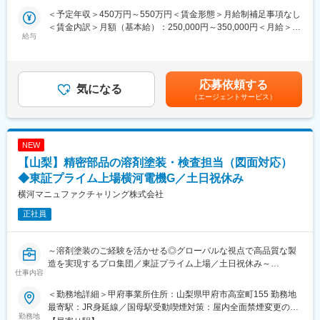
■就業環境
＜予定年収＞450万円～550万円＜賃金形態＞月給制補足事項なし
残業20H程度、土日祝休み、年休126日とプライベートとの両立も
■当社の事業について：
＜賃金内訳＞月額（基本給）：250,000円～350,000円＜月給＞
しやすく長期的に働きやすい環境です。
給与
「高品質な製品とソリューションを世界同一品質で提供する」こ
250,000円～350,000円＜昇給有無＞有＜残業手当＞有＜給与補足
れこそが、YOKOGAWAが長年にわたり培ってきたブランドイメ
＞※詳細は経験などにより決定します。賃金はあくまでも目安の金
■研修・教育体制
ージです。その根底には100年以上も守り続けてきた創業の精神
額であり、選考を通じて上下する可能性があります。月給(月額)は
入社後1週間程度で人事研修を行います。その他階層別研修なども
「品質第一主義」があります。この精神を具現化する生産を担う
固定手当を含めた表記です。
応募依頼する
充実しております。
気になる
のが横河マニュファクチャリングです。
（エージェントサービス）
※研修制度一覧：https://www.yokogawa.com/jp-
また、当社は海外生産拠点を含めた「YOKOGAWAの全生産機能
ymg/recruit/freshers/recruit/training.htm
を管理・監督・統制するHeadquarters」であり、グローバルな視
点で高品質な製造を実現するプロ集団として、新たな生産技術の
■当社の強み：
開発にも力を入れています。
NEW
石油や化学プラント、水道やガスなど社会インフラを支える
そして環境への配慮も私たちの重要なテーマです。1997年に甲府
【山梨】精密部品の溶剤塗装・検査担当（図面対応）
YOKOGAWAの製品は、極めて高いレベルの精度が求められま
事業所でISO14001認証を取得して以来、環境調和型製品の量産を
す。これらの製品の心臓部や精度を決定づけるコアパーツの「も
◆東証プライム上場横河電機G／土日祝休み
はじめ環境保全活動を継続的に推進しています。
のづくり」を実現するのは私たちの固有生産技術です。それはよ
横河マニュファクチャリング株式会社
り精緻になる機械加工技術や、高い生産技術が要求される複合素
変更の範囲：会社の定める業務
正社員
材の表面処理技術など、常に最新技術を追求し、「ものづくり」
の付加価値を高め、進化し続けます。
～溶剤塗装のご経験を活かせる◎グローバルな視点で高品質な製
■当社の事業について：
造を実現するプロ集団／東証プライム上場／土日祝休み～
「高品質な製品とソリューションを世界同一品質で提供する」こ
仕事内容
れこそが、YOKOGAWAが長年にわたり培ってきたブランドイメ
■業務内容：
ージです。その根底には100年以上も守り続けてきた創業の精神
＜勤務地詳細＞甲府事業所住所：山梨県甲府市高室町155 勤務地
（1）溶剤塗装工程
「品質第一主義」があります。この精神を具現化する生産を担う
最寄駅：JR身延線／国母駅受動喫煙対策：屋内全面禁煙変更の範
（2）図面から加工工程を立案、塗装検査を行い部品を完成させ
勤務地
のが横河マニュファクチャリングです。