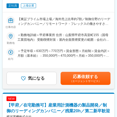
・塗料やシンナーなどの在庫・安全管理（MSDSに基づく取扱）
正社員
上場企業
■就業環境
年間休日120日、土日祝休み。残業は月平均10～20時間程度でワ
【東証プライム市場上場／海外売上比率約7割／制御分野のリーデ
ークライフバランスよく働くことが可能です。
ィングカンパニー／リモートワーク・フレックスの働きやすさ】
仕事内容
■当社の特徴
■業務概要：
創業100年以上の歴史を誇る業務用クリーニング機械メーカーで
＜勤務地詳細＞甲府事業所 住所：山梨県甲府市高室町155（国母
横河電機グループにおける製品・サービスを支える基盤として、
す。
工業団地内） 受動喫煙対策：屋内全面禁煙変更の範囲：会社の定
計測標準およびトレーサビリティの維持・管理をお任せ致しま
勤務地
病院やホテル、リネンサプライ工場など幅広い業界へ高品質な洗
める事業所（リモートワーク含む）
す。
濯・乾燥・仕上機械を提供しております。
＜予定年収＞630万円～770万円＜賃金形態＞月給制＜賃金内訳＞
最新技術を取り入れた製品開発と、導入後の手厚いサポート体制
月額（基本給）：350,000円～470,000円＜月給＞350,000円～
■業務詳細：
で国内トップクラスの信頼を獲得しています。
給与
470,000円＜昇給有無＞有＜残業手当＞有＜給与補足＞※上記年収
・電気標準または圧力標準の維持・管理
省エネ・省力化を追求し、これからのクリーニング業界を支える
は目安となり、選考を通じて最終決定となります。■昇給：年1回
・YOKOGAWA製品の仕様を満たすための電気標準または圧力標
パートナーとして進化を続ける企業です。
■賞与：年2回賃金はあくまでも目安の金額であり、選考を通じて
準の開発・整備
2034年に100億円の売り上げ目標を立てており、省力化、省エネ
上下する可能性があります。月給(月額)は固定手当を含めた表記で
・JCSS登録・認定(ISO/IEC17025認定)の整備・維持
応募依頼する
化や海外の先端企業との技術提携を進めております。
気になる
す。
・グループ内および社外顧客へのJCSS校正による計測標準の供給
業務用洗濯機業界は同社と他2社で市場シェア70％以上を占める
（エージェントサービス）
・YOKOGAWAグループの計測標準および計量トレーサビリティ
寡占業界であり、100年近い歴史の中で安定した実績を誇ってい
に関する品質管理
ます。
当社製品における電気分野および圧力分野の計測トレーサビリテ
NEW
ィの維持を通じて、安定的かつ継続的な標準供給を実現していた
変更の範囲：会社の定める業務
だきます。
【甲府／在宅勤務可】産業用計測機器の製品開発／制
御のリーディングカンパニー／残業20h／第二新卒歓迎
■働き方：
横河電機株式会社