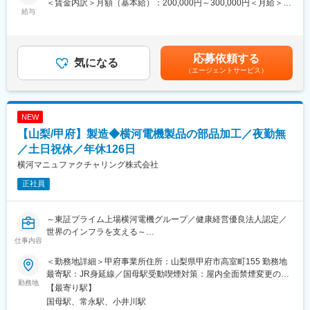
ます。
＜賃金内訳＞月額（基本給）：200,000円～300,000円＜月給＞
給与
200,000円～300,000円＜昇給有無＞有＜残業手当＞有＜給与補足
（2）メンタルヘルス推進業務
■若手にもチャンスがある環境
＞※詳細は経験などにより決定します。※賞与約２か月分/年賃金は
・カウンセリング業務（メンタル不調者への対応）
年齢や社歴だけではなく、主体的な行動や成果を評価する風土が
あくまでも目安の金額であり、選考を通じて上下する可能性があ
・メンタル教育：立案～実施まで
あります。
ります。月給(月額)は固定手当を含めた表記です。
応募依頼する
気になる
実際に業界未経験で入社し、早期に昇格した社員も在籍していま
（エージェントサービス）
（3）診療所運営
す。
※電子カルテシステム等※1次救急対応ができること
「どうすれば成果につながるか」を自ら考え、周囲を巻き込みな
がら行動できる方が活躍しています。
（4）各種健康診断（定期・特殊）の立案～結果フォロー面談
NEW
■組織構成
【山梨/甲府】製造◆横河電機製品の部品加工／夜勤無
■組織構成
営業企画部：10名程度
現在3名の社員が在籍をしております。
／土日祝休／年休126日
ベテラン社員が多く、半導体業界未経験者への教育体制も整って
います。
横河マニュファクチャリング株式会社
■就業環境
正社員
残業ほぼなし(5時間以下)、年休126日、土日祝休みとなっており
■企業の特徴／魅力：
働きやすい環境です。
当社は半導体およびMEMS製品の開発・製造・販売を行う専門企
業で特に以下の分野で強みを有しています。
～東証プライム上場横河電機グループ／健康経営優良法人認定／
■当社の強み：
・OEIC、LCDドライバー、地上デジタル復調ICなどで世界シェア
世界のインフラを支える～
石油や化学プラント、水道やガスなど社会インフラを支える
No.1
仕事内容
YOKOGAWAの製品は、極めて高いレベルの精度が求められま
・フォトIC技術に強みを持つ数少ないメーカー
■業務内容：
す。これらの製品の心臓部や精度を決定づけるコアパーツの「も
＜勤務地詳細＞甲府事業所住所：山梨県甲府市高室町155 勤務地
・300品種以上の開発実績
（1）機械加工設備（マシニングセンタ）を使用した部品加工
のづくり」を実現するのは私たちの固有生産技術です。それはよ
最寄駅：JR身延線／国母駅受動喫煙対策：屋内全面禁煙変更の範
・今後は自動運転、医療、通信分野へ展開予定
（2）図面から加工工程を立案、寸法検査を行い部品を完成させ
勤務地
り精緻になる機械加工技術や、高い生産技術が要求される複合素
囲：会社の定める事業所
【最寄り駅】
る。
材の表面処理技術など、常に最新技術を追求し、「ものづくり」
変更の範囲：会社の定める業務
国母駅、常永駅、小井川駅
の付加価値を高め、進化し続けます。