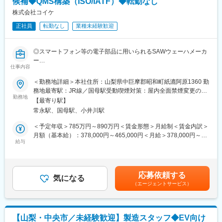
候補◆QMS構築（ISO/IATF）◆転勤なし
品質管理は「製品を守る仕事」であると同時に、「会社の信頼を
守る仕事」です。
株式会社コイケ
■社長メッセージ
品質データを分析し、自ら考えた改善策によって不良低減や品質
「大手に採用されないなら、自分たちが大手になろう」
正社員
転勤なし
業種未経験歓迎
向上を実現できたときには、大きな達成感があります。
山梨県に集まる約３万社の企業。
製造・開発・営業など多くの部署と連携しながら、会社全体の品
私たちはその上位１％である「売上１０億」の突破を本気で目指
質向上に貢献できるため、自分の仕事が会社の成長につながって
しています。
◎スマートフォン等の電子部品に用いられるSAWウェーハメーカ
いることを実感できます。
私たちが大切にしているのは、大手の企業にも負けない「社員の
ー
将来的には品質保証や品質マネジメントなど、より専門性の高い
仕事内容
笑顔」と「働きやすさ」です。
◎東証プライム上場オリックスグループの100%連結子会社
分野へキャリアアップすることも可能です。
「月曜日の朝、仕事にいきたくない」と感じるような場所にはし
◎新製品の量産立ち上げに向け、品質保証体制の再構築を主導す
＜勤務地詳細＞本社住所：山梨県中巨摩郡昭和町紙漉阿原1360 勤
たくありません。「ちょっと大変なこともあるけれど、今日もみ
る中核ポジション
務地最寄駅：JR線／国母駅受動喫煙対策：屋内全面禁煙変更の範
■入社後の流れ
んなで頑張ろう」と思える、温かく前向きな会社を一緒に作って
◎「運用するだけ」ではなく、ISO9001／IATF16949を軸とした
勤務地
囲：会社の定める事業所
まずは当社製品や製造工程、品質管理の流れについて理解してい
【最寄り駅】
いきませんか？
仕組みづくりそのものに関われるフェーズ
ただきます。
常永駅、国母駅、小井川駅
◎経済産業省認定「グローバルニッチトップ企業100選」に選出
その後は経験やスキルに応じて、先輩社員と一緒に品質データの
変更の範囲：会社の定める業務
（2020年）
＜予定年収＞785万円～890万円＜賃金形態＞月給制＜賃金内訳＞
分析や改善活動からスタート。
◎年間休日123日・完全週休二日制
月額（基本給）：378,000円～465,000円＜月給＞378,000円～
経験豊富な方には、ISO運用や品質改善プロジェクト、顧客監査対
給与
465,000円＜昇給有無＞有＜残業手当＞無＜給与補足＞※給与条件
応など、より専門性の高い業務もお任せします。
■募集背景・ミッション
はこれまでのご経験・スキルをもとに決定します。※当社では部長
現在、当社では新製品の開発が佳境に入り、顧客グレードのより
職以上を「管理監督者」としております。■昇給：年1回■賞与：
■扱うサービス
高い製品展開が進んでいます。品質に対する要求水準が大きく引
年2回賃金はあくまでも目安の金額であり、選考を通じて上下する
電源装置や基板実装、装置組立を中心としたEMS（受託生産）事
応募依頼する
き上げられつつある背景を踏まえ、既存の品質保証体制を新製品
気になる
可能性があります。月給(月額)は固定手当を含めた表記です。
業を展開しています。
（エージェントサービス）
向けに再整備する必要があります。
今回は、製造業でISO9001やIATF16949に基づく品質システム構
■業務の魅力
築・改善を経験されてきた方に、これまでの知見を存分に活かし
モノづくりの全体像を俯瞰しながら顧客満足度に直結するやりが
ていただきたいと考えています。
いを実感でき、安定基盤のもと長期的にスキルアップ可能です。
【山梨・中央市／未経験歓迎】製造スタッフ◆EV向け