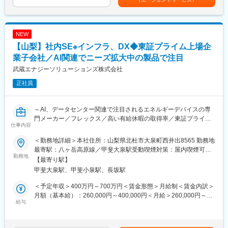
術継承の課題が浮上しているのと同時に、新工場の立上げに伴う
■想定されるキャリアパス
体制強化が必要であり、この両面から、新たな設備技術者の採用
実績やスキルに応じてリーダーや管理職への昇格、専門技能の高
を強化したいと考えております。
度化、他部門へのキャリアチェンジも可能です。
NEW
【解決したい課題】
■企業の特徴/魅力
【山梨】社内SE※インフラ、DX◆東証プライム上場企
新品種や設備性能拡大に伴ない、化工機、空調装置、ウェブハン
働きやすさやダイバーシティ推進に注力し、えるぼし認定（三つ
ドリング装置の設備導入や設備改善が必要になっており設計、製
業子会社／AI関連でニーズ拡大中の製品で注目
星）を取得。安定した経営基盤と働き方改革を推進しています。
作、工事、導入後の性能確認まで一連のエンジニアリング業務を
武蔵エナジーソリューションズ株式会社
スピーディーに実行することが喫緊の課題です。そのため専門領
変更の範囲：会社の定める業務
正社員
域の技術者増員を急速に進めていきたいと考えています。
【仕事内容】
～AI、データセンター関連で注目されるエネルギーデバイスの専
製膜プラント装置技術者として設備投資立案から装置設計、改良
門メーカー／フレックス／高い有給休暇の取得率／東証プライム
保全、生産効率化、日々のオペレーションまで幅広くお任せしま
仕事内容
上場の自動車部品大手「武蔵精密工業」グループ中核企業／高速
す。
通勤手当あり（適用条件あり）、単身赴任手当あり／事業拡大に
新工場建設・新規導入などプラントエンジについては業者調整、
＜勤務地詳細＞本社住所：山梨県北杜市大泉町西井出8565 勤務地
よる増員募集
工事・安全・予算の管理も実行していただきます。
最寄駅：八ヶ岳高原線／甲斐大泉駅受動喫煙対策：屋内喫煙可能
勤務地
その中で設備故障、効率化に向けた課題の抽出、真因掘り下げ、
場所あり変更の範囲：会社の定める事業所（リモートワーク含
【最寄り駅】
■業務内容：
対策検討し実行に移していただきます。
む）
甲斐大泉駅、甲斐小泉駅、長坂駅
・社内IT端末の管理/サーバー管理
・社内DX推進（PowerAutomate等のアプリ操作および普及）
【具体的には】
＜予定年収＞400万円～700万円＜賃金形態＞月給制＜賃金内訳＞
・FAシステムの導入/管理（SAPとの連携設定など）
・新規設備の設計・導入業務・安定化施策 ※こちらがメイン業務
月額（基本給）：260,000円～400,000円＜月給＞260,000円～
給与
になります
400,000円＜昇給有無＞有＜残業手当＞有＜給与補足＞※経験やス
■具体的には：
・設備保全、故障予防に向けた保全計画立案、改善推進、予知保
キルを考慮して決定します。■賞与：年2回（6月、12月）※当年予
・社内携帯・スマホ、PC等の端末の管理
全立案導入
算4ヶ月※前年3ヶ月■昇給：年1回（6月）賃金はあくまでも目安の