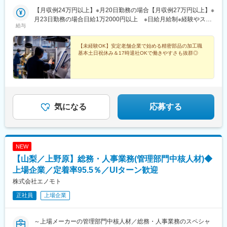
っかりとリフレッシュすることができます。※受動喫煙対策あり
【月収例24万円以上】※月20日勤務の場合【月収例27万円以上】※
月23日勤務の場合日給1万2000円以上 ※日給月給制※経験やスキ
給与
ルなどを考慮のうえ決定します※残業代は別途全額支給します
【未経験OK】安定老舗企業で始める精密部品の加工職
基本土日祝休み＆17時退社OKで働きやすさも抜群◎
気になる
応募する
NEW
【山梨／上野原】総務・人事業務(管理部門中核人材)◆
上場企業／定着率95.5％／UIターン歓迎
株式会社エノモト
正社員
上場企業
～上場メーカーの管理部門中核人材／総務・人事業務のスペシャ