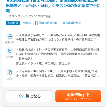
★未経験歓迎【富士河口湖町】金属部品の精密加工◆
から積み重ねた溶接・機械加工・組立等の技術の高度化を図って
変更の範囲：会社の定める業務
きました。多くの業種に共通するものづくりのノウハウとエンジ
転勤無／土日祝休・日勤／シチズンGの安定基盤で手に
ニアリング手法を活かし、半導体・IT・医療・新時代のグリーン
職
エネルギー分野等に技術や製品を提供し国内外のイノベーション
シチズンファインデバイス株式会社
を下支えしています。創業当初から売上も右肩上がりで推移して
おり、創業50周年にあたる2034年度には1000億円の売上げを目
契約社員
転勤なし
職種未経験歓迎
業種未経験歓迎
指します。
【就業環境】
～未経験者が活躍している製造職だから安心／最新CNC自動旋盤
本社が位置する北杜市は日本百名山に囲まれた自然豊かな市で
を駆使し精密部品の加工に携わる／資格取得・教育体制充実／安
仕事内容
「住みたい田舎ランキング2018」（宝島社発刊・2018年2月号）
定した働き方が可能～
第1位／高校生までは医療費が無料／東京まで特急1本・車で1.5～
＜勤務地詳細＞本社・河口湖事業所住所：山梨県南都留郡富士河
2時間程度・リニアモーターカー開通後は1時間以内での行き来も
■業務概要
口湖町船津6663-2 受動喫煙対策：屋内全面禁煙変更の範囲：会社
可能／キャンプ・登山・ウィンタースポーツ等を日常的に楽しめ
当社の河口湖事業所にて、自動旋盤オペレーターとして金属部品
勤務地
の定める事業所
【最寄り駅】
る等から、都会に近い田舎として移住を考える全世代の方から注
の精密加工業務全般を担当いただきます。CNC自動旋盤を使用
富士急ハイランド駅、河口湖駅、富士山駅
目されています。また昨今では働き方改革を進めており残業は分
し、製品図面に基づいた加工設定・実行から品質管理まで、もの
単位で管理／本社近くには社内託児所の設置／本社近辺には単
づくりの根幹を担う重要なポジションです。最新の設備と技術に
＜予定年収＞340万円～500万円＜賃金形態＞月給制月給はスキ
身・世帯用に新築の社宅もあり、社員の働きやすい環境を整えて
触れながら、着実にスキルアップを目指すことができます。
ル・経験・能力を考慮し決定。残業代は別途支給。＜賃金内訳＞
います。
給与
月額（基本給）：190,000円～290,000円＜月給＞190,000円～
■業務詳細
290,000円＜昇給有無＞有＜残業手当＞有＜給与補足＞賞与年2回
変更の範囲：会社の定める業務
主な業務は、CNC自動旋盤やNC旋盤を用いた金属部品の加工、
（昨年度実績4.34カ月）賃金はあくまでも目安の金額であり、選
製品図面に基づく加工条件の設定、機械操作、完成品の寸法検査
考を通じて上下する可能性があります。月給(月額)は固定手当を含
応募依頼する
や品質管理、工作機械の定期点検・簡単なメンテナンス、作業記
気になる
めた表記です。
（エージェントサービス）
録の作成・報告などです。また、安全規則の徹底や作業場の整理
整頓も重要な業務となります。チームで協力しながら、より高品