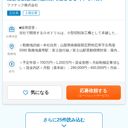
の活躍を期待しています。
から製品製作ができるため、手間も省け安心して任せることがで
ファナック株式会社
き、開発スピードの高速ニーズに対応します
■入社後のキャリアパス
正社員
上場企業
品質保証のプロフェッショナルとして経験を積み、将来的には管
■働き方：
理職や品質管理・保証全体の統括などへのステップアップも可能
・転勤は当面なく完全週休2日制・残業時間も20H平均の為、働き
です。
■採用背景：
やすい環境が整っています。
当社で開発するロボドリルは、小型切削加工機として卓越した加
仕事内容
工性能と高信頼性に定評があり、特に自動車部品、IT機器部品の
■働く魅力
変更の範囲：会社の定める業務
量産加工や電極・モデル加工、医療器具部品の加工など幅広い加
・工場は整理整頓なども重視されており、きれいで働きやすい環
＜勤務地詳細＞本社住所：山梨県南都留郡忍野村忍草字古馬場
工分野に使用されています。
境です
3580 勤務地最寄駅：富士急行線／富士山駅受動喫煙対策：屋内全
ロボドリルは多様な加工分野で支持され、世界のものづくりを支
・射出成型の技能資格の支援制度もあり、会社が講習費用など負
勤務地
面禁煙変更の範囲：会社の定める事業所
える商品として成長を続けています。
担します。未経験から手に職をつけられます
＜予定年収＞700万円～1,200万円＜賃金形態＞月給制補足事項な
今後の更なる技術革新と市場拡大に向けて、ロボドリルを共に創
し＜賃金内訳＞月額（基本給）：280,000円～400,000円＜月給＞
っていく仲間を求めています。
■会社の魅力：
給与
280,000円～400,000円＜昇給有無＞有＜残業手当＞有＜給与補足
他社では珍しい、非鉄金属と樹脂の両原料が扱え、金型製作～プ
＞※給与詳細は、経験・能力等を考慮の上決定します。■昇給：年
■業務内容：
レス・加工まで一貫生産が可能です。電気自動車向け部品の需要
1回■賞与：年2回（6月、12月）※過去実績賃金はあくまでも目安
（1）ラダー言語 及びST言語を用いた開発
が拡大中で、新たに工場を設立したり、ユニークな人事制度やプ
の金額であり、選考を通じて上下する可能性があります。月給(月
（2）C++を用いたWindowsネイティブアプリ開発
ロジェクトが多くあります。
応募依頼する
気になる
額)は固定手当を含めた表記です。
の各ソフトチームに配属を予定し、ロボドリルの設計開発を行い
■会社の雰囲気：
（エージェントサービス）
ます。
若手社員を中心とした新しい企業カルチャーの創造の場として
大規模な開発プロジェクトでは、ソフトチーム全体で取組みま
「仕事わくわくプロジェクト」を進めています。社長の長年の想
す。一方、既存製品のマイナーチェンジや比較的小規模な開発で
いである「今よりもっと仕事を楽しく！もっとワクワクする社内
は、個人単位で行うものもあります。
にしたい！そうしてこの時代の荒波を乗り越える力を身につけて
さらに25件読み込む
※将来的には経験がないスキル（ラダー言語など）も学んでいただ
ほしい！」という想いに賛同・実現する為に自ずと集まった社員
き、ソフト開発全般を行えるようになることを期待しています。
たちが主導でワクワクする職場作りに励んでいます。