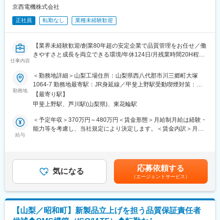
・顧客との仕様打合せ
京西電機株式会社
・構想設計、機械設計
正社員
転勤なし
業種未経験歓迎
・部品設計、組立図作成
・既存設備の改造設計
・設備立上げ、試運転対応
【業界未経験歓迎/創業80年超の安定企業で品質管理をお任せ／働
・改善提案、アフターフォロー
きやすさと成長を両立できる環境/年休124日/月残業時間20H程度/
～設備例～
仕事内容
転勤無】
搬送装置、移載装置、自動組立設備、検査設備、半導体関連設
＜勤務地詳細＞山梨工場住所：山梨県西八代郡市川三郷町大塚
備、医療関連設備など
■ポジションについて：
1064-7 勤務地最寄駅：JR身延線／甲斐上野駅受動喫煙対策：屋
※DraftSightを使用
製造工程の品質維持・向上を目的に、データ分析から改善活動、
勤務地
内全面禁煙変更の範囲：無
【最寄り駅】
監査対応まで幅広く担当していただきます。
■この仕事の魅力
甲斐上野駅、芦川駅(山梨県)、東花輪駅
営業・設計・製造が同じ拠点で連携しており、仕様検討から納品
■業務詳細：
＜予定年収＞370万円～480万円＜賃金形態＞月給制月給は経験・
まで一貫して関われます。
・製造工程における品質データの集計・分析・改善活動
能力等を考慮し、当社規定により決定します。＜賃金内訳＞月額
オーダーメイド設備が中心のため、自身のアイデアを設備として
・不良発生要因の分析および再発防止・予防措置の推進
給与
（基本給）：200,000円～244,500円＜月給＞200,000円～
形にできることが魅力です。
・工場内の品質改善活動の企画・実施
244,500円＜昇給有無＞有＜残業手当＞有＜給与補足＞※スキルや
また、今後は半導体・医療分野の強化を進めており、技術者とし
・品質マネジメントシステム（ISO9001等）の運用・社内規定の
経験によって決定致します。昇給年1回（10月）賞与年2回（6
て活躍領域を広げられる環境です。
制定および見直し
月・12月）※前年度実績3.0ヵ月分・皆勤手当：2,000円・住宅手
応募依頼する
・顧客による工程監査・品質監査への対応
気になる
当：8,000円(世帯主の場合)・家族手当：配偶者13,000円 扶養者
■組織構成
（エージェントサービス）
・品質に関する各種資料・報告書の作成
4,000円 (扶養家族の場合)賃金はあくまでも目安の金額であり、
技術部8名
・製造部門や開発部門と連携した品質向上活動
選考を通じて上下する可能性があります。月給(月額)は固定手当を
・機械設計5名
・品質教育や品質意識向上への取り組み
含めた表記です。
・電気設計3名
若手からベテランまで幅広く活躍しており、設計部門の中核とし
【山梨／昭和町】新製品立上げを担う品質保証責任者
■この仕事のやりがい
て成長できる環境です。