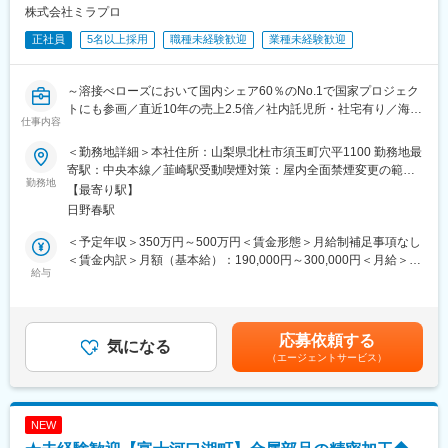
活用・参加いただき、3ヵ月～半年ほどかけて徐々に一人前の検査
変更の範囲：会社の定める業務
株式会社ミラプロ
員となっていただきます。測定器の使用方法やパソコン処理手順
正社員
5名以上採用
職種未経験歓迎
業種未経験歓迎
については入社後に学んでいただきます。
■組織体制
～溶接べローズにおいて国内シェア60％のNo.1で国家プロジェク
・3名（30代一名、40代二名）
トにも参画／直近10年の売上2.5倍／社内託児所・社宅有り／海外
※入社後2～3年後には、係長としてマネジメントを担っていただ
仕事内容
にも進出する成長企業～
くことを期待しています。
＜勤務地詳細＞本社住所：山梨県北杜市須玉町穴平1100 勤務地最
■担当業務：
■働き方
寄駅：中央本線／韮崎駅受動喫煙対策：屋内全面禁煙変更の範
同社の事務職の業務をお任せします。
勤務地
・平均残業時間：15時間
囲：会社の定める事業所
【最寄り駅】
今までの経験は不問です。未経験の方にも配属部署で一から丁寧
日野春駅
に教えますのでご安心下さい。
■当社の特徴
〈具体的には〉
浅川製作所は、自動車やトラックの安全を支えるボルト・ナット
＜予定年収＞350万円～500万円＜賃金形態＞月給制補足事項なし
各部門（技術部門、製造部門、資材部門）でのデータ入力、伝票
の専門メーカーです。
＜賃金内訳＞月額（基本給）：190,000円～300,000円＜月給＞
入力、書類整理等
給与
皆さんが街で見かける大型トラックの足回りには、当社の製品が
190,000円～300,000円＜昇給有無＞有＜残業手当＞有＜給与補足
数多く使われています。特にトラック向けの重要保安部品では国
＞・賞与:年2回 約3か月 ※前年度実績・評価制度:年功序列制を廃
■同社について：
内シェア約90％を誇り、日本の物流を支える企業の一つです。
止し、能力給制度を導入しています。個人の実績及び成果がきち
【事業】
金属を高い圧力で成形する「鍛造技術」を強みに、材料の加工か
んと評価に反映されます。賃金はあくまでも目安の金額であり、
応募依頼する
同社は1984年に元教師の津金会長が設立し7名で電子部品の組立
気になる
ら熱処理・表面処理・検査までを自社工場で一貫して実施。高い
選考を通じて上下する可能性があります。月給(月額)は固定手当を
（エージェントサービス）
下請けとしてスタート、真空をコア技術とし、真空事業・ユニッ
品質が評価され、大手自動車メーカーや部品メーカーとの長年の
含めた表記です。
ト事業・医療機器事業・次世代事業開発の4事業と事業のすそ野が
取引を続けています。
広いことも特徴です。主力事業である真空事業では、半導体製造
最新設備による自動化も進んでおり、ものづくりの現場で技術を
装置に使われる「溶接ベローズ」で世界トップクラスのシェアを
身につけながら長く活躍できる環境があります。
NEW
誇ります。その他の事業も真空技術から発展しており、創業当時