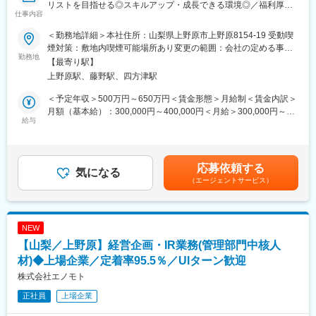
リストを目指せる◎スキルアップ・成長できる環境◎／福利厚
仕事内容
生・働きやすさ充実◎～
＜勤務地詳細＞本社住所：山梨県上野原市上野原8154-19 受動喫
■採用背景
煙対策：敷地内喫煙可能場所あり変更の範囲：会社の定める事業
・従業員が安心して働ける環境づくりと、組織の持続的な成長を
勤務地
所
【最寄り駅】
支える総務・人事ポジションです。制度や運用を支えるだけでな
上野原駅、藤野駅、四方津駅
く、健康経営や従業員エンゲージメント向上にも携わり、会社と
従業員双方を支える役割を担います。
＜予定年収＞500万円～650万円＜賃金形態＞月給制＜賃金内訳＞
月額（基本給）：300,000円～400,000円＜月給＞300,000円～
■業務内容
給与
400,000円＜昇給有無＞有＜残業手当＞有＜給与補足＞※経験、能
～総務・人事業務（従業員と会社を支える）～
力、スキル等を考慮し、弊社規定により決定します。■昇給：年1
・総務業務は株式業務、資産／管財の管理、会社の安全衛生管理
回■賞与：年2回■残業手当は1分単位で支給賃金はあくまでも目安
事務局など、従業員が働きやすい環境づくりの業務です。
の金額であり、選考を通じて上下する可能性があります。月給(月
応募依頼する
・人事業務は、人事管理、給与計算、健康診断などの福利厚生面
気になる
額)は固定手当を含めた表記です。
（エージェントサービス）
の充実などの業務です。最近は、健康経営に注力しており、従業
員のエンゲージメント向上に向けた取組みも進めています。
■業務の魅力
NEW
・日常の運用業務だけでなく、健康経営やエンゲージメント向上
【山梨／上野原】経営企画・IR業務(管理部門中核人
施策など、組織づくりに関わる取り組みに携われます。従業員の
声や課題を身近に感じながら、働きやすい環境づくりに貢献でき
材)◆上場企業／定着率95.5％／UIターン歓迎
ることが特徴です。
株式会社エノモト
正社員
上場企業
■働く環境／組織
・管理部門は約20名体制で、総務部約9名、企画部約9名で構成さ