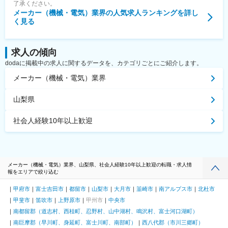
了承ください。
メーカー（機械・電気）業界
の人気求人ランキングを詳し
く見る
求人の傾向
dodaに掲載中の求人に関するデータを、カテゴリごとにご紹介します。
メーカー（機械・電気）業界
山梨県
社会人経験10年以上歓迎
メーカー（機械・電気）業界、山梨県、社会人経験10年以上歓迎の転職・求人情
報をエリアで絞り込む
甲府市
富士吉田市
都留市
山梨市
大月市
韮崎市
南アルプス市
北杜市
甲斐市
笛吹市
上野原市
甲州市
中央市
南都留郡（道志村、西桂町、忍野村、山中湖村、鳴沢村、富士河口湖町）
南巨摩郡（早川町、身延町、富士川町、南部町）
西八代郡（市川三郷町）