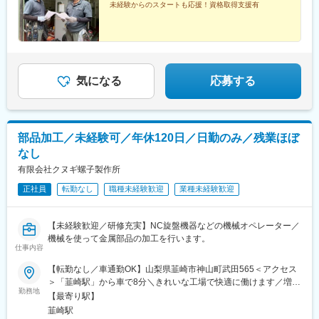
未経験からのスタートも応援！資格取得支援有
気になる
応募する
部品加工／未経験可／年休120日／日勤のみ／残業ほぼ
なし
有限会社クヌギ螺子製作所
正社員
転勤なし
職種未経験歓迎
業種未経験歓迎
【未経験歓迎／研修充実】NC旋盤機器などの機械オペレーター／
機械を使って金属部品の加工を行います。
仕事内容
【転勤なし／車通勤OK】山梨県韮崎市神山町武田565＜アクセス
＞「韮崎駅」から車で8分＼きれいな工場で快適に働けます／増産
勤務地
に対応するため、2022年から新社屋での稼働をスタートしまし
【最寄り駅】
た。業務に集中できることはもちろん、休憩中も快適な空間でし
韮崎駅