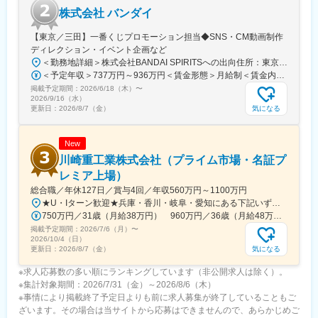
家賃補助や家族手当、寮・社宅制度など福利厚生が充実していま
株式会社 バンダイ
す。
また、当社敷地内に体育館、ジム、野球場、サッカー場、テニス
【東京／三田】一番くじプロモーション担当◆SNS・CM動画制作
コート、天然温泉といった設備も充実しています。
ディレクション・イベント企画など
＜勤務地詳細＞株式会社BANDAI SPIRITSへの出向住所：東京都港区三田3‐5‐19 住友不動産東京三田ガーデンタワー受動喫煙対策：屋内全面禁煙変更の範囲：会社の定める事業所
変更の範囲：会社の定める業務
＜予定年収＞737万円～936万円＜賃金形態＞月給制＜賃金内訳＞月額（基本給）：315,000円～400,000円＜月給＞315,000円～400,000円＜昇給有無＞有＜残業手当＞有＜給与補足＞※役職と給与は、経験・能力などを考慮し最終決定■昇給：年1回■賞与：年1回■年収例（一般）759万円／中途入社2年目／月給33万円＋時間外手当（30時間）＋賞与■年収例（チーフ）920万円／中途入社2年目／月給40万円＋時間外手当（30時間）＋賞与賃金はあくまでも目安の金額であり、選考を通じて上下する可能性があります。月給(月額)は固定手当を含めた表記です。
掲載予定期間：
2026/6/18（木）
〜
2026/9/16（水）
気になる
更新日：
2026/8/7（金）
New
川崎重工業株式会社（プライム市場・名証プ
レミア上場）
総合職／年休127日／賞与4回／年収560万円～1100万円
★U・Iターン歓迎★兵庫・香川・岐阜・愛知にある下記いずれかの事業所・神戸工場／兵庫県神戸市中央区・西神工場／兵庫県神戸市西区・西神戸工場／兵庫県神戸市西区・明石工場／兵庫県明石市・播磨工場／兵庫県加古郡・岐阜工場／岐阜県各務原市・名古屋第一工場／愛知県弥富市・名古屋第二工場／愛知県海部郡・坂出工場／香川県坂出市・神戸本社／兵庫県神戸市中央区・東京本社／東京都港区 など※受動喫煙対策実施
750万円／31歳（月給38万円） 960万円／36歳（月給48万円）
掲載予定期間：
2026/7/6（月）
〜
2026/10/4（日）
気になる
更新日：
2026/8/7（金）
※求人応募数の多い順にランキングしています（非公開求人は除く）。
※集計対象期間：2026/7/31（金）～2026/8/6（木）
※事情により掲載終了予定日よりも前に求人募集が終了していることもご
ざいます。その場合は当サイトから応募はできませんので、あらかじめご