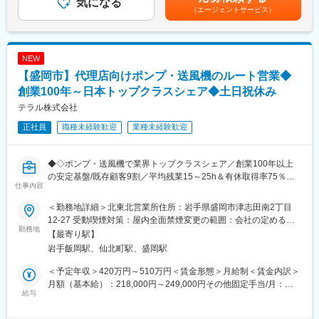
気になる
可能性があります。月給(月額)は固定手当を含めた表記です。
（エージェントサービス）
機器を作るのに寄与しています。
・営業方法：9割以上は既存顧客です。訪問・WEB商談等でご連
絡いただきます。新規営業も基本は顧客からの紹介のため、飛び
込み営業はありません。
NEW
【盛岡市】代理店向けポンプ・送風機のルート営業◆
■入社後の流れ
・まずは座学研修で商材知識を学んで頂きます。その後、OJTで
創業100年～日本トップクラスシェア◆土日祝休み
半年～1年ほどの営業同行を経て、ご本人のスキルに応じて徐々に
テラル株式会社
業務をアサインします。段階的なキャッチアップ体制のため業
正社員
職種未経験歓迎
業種未経験歓迎
界・職種未経験から多くの方が活躍されています。
■就業環境：
◆◇ポンプ・送風機で業界トップクラスシェア／創業100年以上
月平均残業時間20時間程、土日祝休み、年休126日のため、ワー
の安定基盤/既存顧客9割／平均残業15～25h＆有休取得率75％で
クライフバランスを整えて就業しやすい環境で、10～20年勤続の
仕事内容
働きやすさ◆◇
社員も多数です。
＜勤務地詳細＞北東北営業所住所：岩手県盛岡市津志田南2丁目
■おすすめPOINT
■当社の魅力：
12-27 受動喫煙対策：屋内全面禁煙変更の範囲：会社の定める事
＼インフラを支えるポンプ・ファンの提案営業／
勤務地
・当社は、デジタル機器に欠かせない半導体を「つくるための装
業所
【最寄り駅】
・給水や換気など、建物に欠かせないポンプ・送風機を扱うメー
置」に使われる部品を扱っているメーカー兼商社です。半導体作
岩手飯岡駅、仙北町駅、盛岡駅
カー営業！社会インフラを支えるやりがいある仕事です◎
りを支える老舗リーディングカンパニーとして、ソニーや東京エ
・創業100年以上×業界トップクラスシェアの安定企業。既存顧客
レクトロンなど大手企業とも取引多数のスタンダード上場企業で
＜予定年収＞420万円～510万円＜賃金形態＞月給制＜賃金内訳＞
が約9割で、関係構築型の営業スタイルが中心です。
す。
月額（基本給）：218,000円～249,000円その他固定手当/月：
・平均勤続年数14年、平均残業時間は月15～25時間、有休取得率
給与
・約1500社のメーカーと取引があるため、顧客に一番合った部品
39,000円～67,000円＜月給＞257,000円～316,000円＜昇給有無
75％（平均13.7日）と、長く働きやすい環境が整っています！
や組み合わせを提案が可能です。自社製品のみを扱うメーカーよ
＞有＜残業手当＞有＜給与補足＞■その他固定手当：固定残業手当