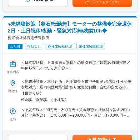
ます。特に、鋳造の技術は、国内トップ5に位置する技術力を誇り
（エージェントサービス）
トンネル・橋梁・鉄道などの大規模インフラの整備から、水道・
月）賃金はあくまでも目安の金額であり、選考を通じて上下する
ます。また鋳造・鍛造・加工の技術を持つ企業は国内で唯一であ
電気・空調などの身の回りの生活設備工事まで、幅広い現場で使
可能性があります。月給(月額)は固定手当を含めた表記です。
り、これらを組み合わせた同社にしかできない技術への引き合い
われる工具を製造しています。また、同社の製品は粉塵を出さな
が高まっております。
い、環境に配慮した製品を提供するなど、各業界から高い評価を
※未経験歓迎【釜石/転勤無】モーターの整備◆完全週休
獲得しています。また、高品質高性能な同社の製品を積極的にグ
変更の範囲：会社の定める業務
2日・土日祝休/夜勤・緊急対応無/残業10h◆
ローバルにも展開し、アジア地域だけでなく、ヨーロッパやアメ
リカでも販売しています。
株式会社釜石電機製作所
正社員
転勤なし
職種未経験歓迎
業種未経験歓迎
■競合優位性について
ドリルとアンカーをワンストップで提供する「ドリル＆アンカー
戦略」は、競合他社との大きな差別化となっており、おかげさま
＜日本製鉄様、トヨタ東日本様との取引有◎／残業10時間程度／
で、コンクリートドリルビット分野では、国内トップクラスのシ
年休125日／はたらき方◎＞
ェアとなっています。
仕事内容
■仕事内容：
＜勤務地詳細＞本社住所：岩手県釜石市甲子町第9地割171-4 受動
■業務内容：
当社は大手製造業や各種発電所などで使われる産業用モーターや
喫煙対策：屋内喫煙可能場所あり変更の範囲：会社の定める事業
電動ドリル刃先や建設用ファスニング資材の製品開発（新規製
ポンプのメンテナンス・修理を行っています。モーター・ポンプ
勤務地
所
品、技術、設備等の調査、企画）をお任せいたします。
【最寄り駅】
のメンテナンスや、モーター用コイルの製作・巻替をお任せいた
※同社の岩手工場での就業を前提に検討しているため、転勤等は想
松倉駅、洞泉駅、小佐野駅
します。
定しておりません。
＜予定年収＞250万円～300万円＜賃金形態＞月給制＜賃金内訳＞
※就業にあたり転居を必要とされる場合には、転居先家賃のうち3
■業務内容詳細：
月額（基本給）：170,000円～230,000円＜月給＞170,000円～
万円を会社負担いたします。
＜メンテナンス＞
給与
230,000円＜昇給有無＞有＜残業手当＞有＜給与補足＞■昇給：年
・モーターやポンプを分解して点検します。点検後、劣化・破損
1回（4月）■賞与：年2回（7月、12月）賃金はあくまでも目安の
■組織構成：
してしまっているものについては交換や補修をした後、組立～試
金額であり、選考を通じて上下する可能性があります。月給(月額)
岩手工場には、開発製造部、総務・経理部、品質保証部に所属の
験をして完成です。なお、摩耗や損傷がある部品については、溶
は固定手当を含めた表記です。
社員50名が在籍しています。