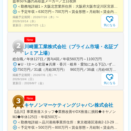
益率50％越の高収益メーカー／土日祝休
■会社概要：
＜勤務地詳細1＞大阪北営業所住所：大阪府大阪市淀川区宮原3-5-36 新大阪トラストタワー勤務地最寄駅：新大阪駅受動喫煙対策：敷地内喫煙可能場所あり＜勤務地詳細2＞京都営業所住所：京都府京都市下京区四条通室町東入函谷鉾町101 アーバンネット四条烏丸ビル受動喫煙対策：屋内全面禁煙＜勤務地詳細3＞滋賀営業所住所：滋賀県大津市中央2-2-6 受動喫煙対策：屋内全面禁煙変更の範囲：会社の定める事業所
1949年創業以来、日本製鉄釜石製鉄所の協力会社として、電動
＜予定年収＞630万円～700万円＜賃金形態＞月給制＜賃金内訳＞月額（基本給）：279,000円～281,000円＜月給＞279,000円～281,000円＜昇給有無＞有＜残業手当＞有＜給与補足＞上記は入社初年度の想定年収です。※月給の金額とは別で、残業代、業績賞与支給有り※賞与：年4回、昇給：年1～2回※経験・能力等を考慮の上、同社規定により待遇を決定します※年収は会社業績によって変動することがあります賃金はあくまでも目安の金額であり、選考を通じて上下する可能性があります。月給(月額)は固定手当を含めた表記です。
機・ポンプなど回転機器の修理・メンテナンスを通じ設備の安定
掲載予定期間：
稼働を支えてきました。溶射技術から高活性光触媒技術を開発・
2026/7/16（木）
〜
2026/10/14（水）
製品化し、コイル再生技術を発展させILC向けコイルも製造。これ
気になる
更新日：
2026/7/25（土）
らが評価され2018年に「はばたく中小企業・小規模事業者300
社」に選定されました。光触媒搭載の空気抗菌装置「カザノイ
ア」は、日本酒の品質向上や家畜の健康増進などで効果が実証さ
New
れ、行政・公共施設にも導入されています。
川崎重工業株式会社（プライム市場・名証プ
レミア上場）
変更の範囲：会社の定める業務
総合職／年休127日／賞与4回／年収560万円～1100万円
★U・Iターン歓迎★兵庫・香川・岐阜・愛知にある下記いずれかの事業所・神戸工場／兵庫県神戸市中央区・西神工場／兵庫県神戸市西区・西神戸工場／兵庫県神戸市西区・明石工場／兵庫県明石市・播磨工場／兵庫県加古郡・岐阜工場／岐阜県各務原市・名古屋第一工場／愛知県弥富市・名古屋第二工場／愛知県海部郡・坂出工場／香川県坂出市・神戸本社／兵庫県神戸市中央区・東京本社／東京都港区 など※受動喫煙対策実施
750万円／31歳（月給38万円） 960万円／36歳（月給48万円）
掲載予定期間：
2026/7/6（月）
〜
2026/10/4（日）
気になる
更新日：
2026/8/7（金）
New
キヤノンマーケティングジャパン株式会社
【品川】事業推進スタッフ◆業務改善やDX推進に挑戦◆キヤノン
MJ◆年休125日・年収500万～
＜勤務地詳細＞品川港南事業所住所：東京都港区港南2-13-29 キヤノン港南ビル勤務地最寄駅：JR線／品川駅受動喫煙対策：屋内全面禁煙変更の範囲：会社の定める事業所（リモートワーク含む）
＜予定年収＞500万円～800万円＜賃金形態＞月給制＜賃金内訳＞月額（基本給）：280,000円～450,000円＜月給＞280,000円～450,000円＜昇給有無＞有＜残業手当＞有＜給与補足＞※経験・スキル・年齢等を考慮の上、当社規定により決定します。■業績昇給：年1回（4月）■賞与：年2回（6月・12月）賃金はあくまでも目安の金額であり、選考を通じて上下する可能性があります。月給(月額)は固定手当を含めた表記です。