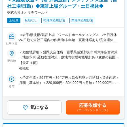
■当社の特徴／魅力：
社工場/日勤）◆東証上場グループ・土日祝休◆
大手建設会社様を始め多くの企業と安定的な取引を実現していま
（1） 働きやすさ
す。
株式会社オオマチワールド
年間休日124日（土日祝休み）、残業は月平均15時間で、必要に
社内外の様々な方と連携しながらひとつのプロジェクトを完成さ
応じて振休・代休も取ることができます。
正社員
転勤なし
職種未経験歓迎
業種未経験歓迎
せる為、
（2） 家族重視の企業文化
チームで取り組むことが好きな方、コミュニケーション力を生か
「従業員の家族を大切にする」という代表の想いが強く、子供の
して喜ばれたい方にオススメです。
誕生月に特別休暇を付与しています。
＜岩手/紫波郡/東証上場「ワールドホールディングス」/土日祝休
また男性社員の育児休暇を推奨しており、働き方にメリハリをつ
み/日勤で自社工場内の作業/年末年始・夏期休暇あり/完全週休二
※仮設材とは？
仕事内容
けることを奨励しています。
日制/未経験から活躍実績多数/建設現場やロックフェス会場などで
建物を建てる際に、一時的に使う材料・道具のことです。
も使用される「ユニットハウス」のメンテナンス担当＞
＜勤務地詳細＞盛岡支店住所：岩手県紫波郡矢巾町大字広宮沢第
建物が完成してしまえば必要なくなるものですが、仮設材なくし
変更の範囲：会社の定める業務
一地割2-10 受動喫煙対策：敷地内喫煙可能場所あり変更の範囲：
て建物が建つことはありません。
◇この求人のおすすめポイント◇
勤務地
会社の定める事業所（リモートワーク含む）
新国立競技場やリニア新幹線、高速道路・鉄道網・港湾などのイ
【最寄り駅】
◆未経験でも安心！ガソリンスタンドで働いていた方など、異業
ンフラや
矢幅駅
界から活躍している社員多数
発電所などのエネルギー関連施設、国家プロジェクトや国際的な
◆まずは簡単な作業からお任せします
＜予定年収＞264万円～364万円＜賃金形態＞月給制＜賃金内訳＞
スポーツの祭典に関わっています。
◆東証上場グループの安心感・福利厚生・休暇などが充実してい
月額（基本給）：220,000円～304,000円＜月給＞220,000円～
るため、プライベートも充実
給与
304,000円＜昇給有無＞有＜残業手当＞有＜給与補足＞※給与は経
■研修
験やスキル、年齢により決定します。※年齢に応じて年収も上がっ
最初の1年間は育成期間です。
■仕事内容：
ていきます※■昇給：年1回（業績実績により判断します）■賞与：
配属部署の先輩社員と共に、理解度確認シートを用いながら
自社でつくっている「ユニットハウス」の整備・メンテナンス担
なし（業績により支給する場合あり）賃金はあくまでも目安の金
商談や現場への同行を通じて少しずつ必要な知識・スキルを習得
応募依頼する
当です。
気になる
額であり、選考を通じて上下する可能性があります。月給(月額)は
していきます。
（エージェントサービス）
建設現場などで使用され、自社に返却されたユニットハウスを扱
固定手当を含めた表記です。
います。
■組織・風土
建設現場の仕事ではなく、屋外の作業ではありますが自社の作業
・未経験者の受け入れ実績が多数あり、ノウハウを惜しみなく共
スペースで行います。