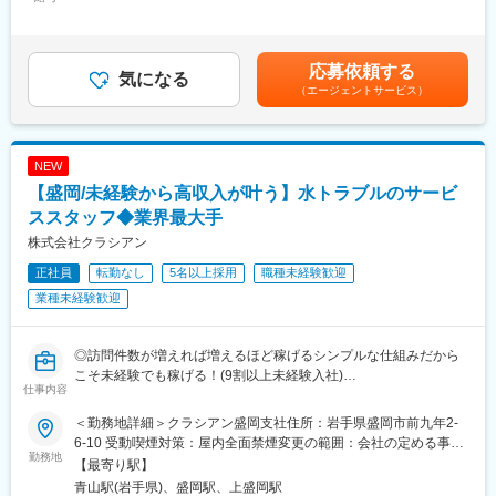
残業手当＞有＜給与補足＞■昇給：年1回（4月）※54歳まで■賞
当先を持っていただきます。
与：年2回（4月・10月）※業績による※経験・能力を考慮の上、決
■職務詳細：
・郡山・北東北営業所ともに40代～60代のベテランが在籍してお
定します。賃金はあくまでも目安の金額であり、選考を通じて上
・既存顧客への定期訪問
り、質問しやすい雰囲気◎前向きに学ぶ姿勢があれば、機械・イ
下する可能性があります。月給(月額)は固定手当を含めた表記で
応募依頼する
・車検機器や整備機械工具の提案・販売
気になる
ンフラ分野の専門性を着実に高めていける環境です！
す。
（エージェントサービス）
・新規整備工場や店舗の立ち上げ支援
・1日3～5件のお客様を社用車で訪問
※適性検査を３日以内に受験していただきます。ご希望あれば延長
も可能です。
■職務の魅力：
NEW
未経験からでも安心して働ける充実した研修制度があります。
変更の範囲：会社の定める業務
【盛岡/未経験から高収入が叶う】水トラブルのサービ
また、週休2日制で年間休日123日、ワークライフバランスを保ち
ながら働ける環境が整っています。
ススタッフ◆業界最大手
株式会社クラシアン
■目指せるキャリア：
正社員
転勤なし
5名以上採用
職種未経験歓迎
定期的なキャリアヒアリングを通じて、自身のキャリア形成や能
力開発について明確なビジョンを描くことができます。
業種未経験歓迎
リーダーへの昇進など、キャリアアップのチャンスが豊富です。
■組織体制：
◎訪問件数が増えれば増えるほど稼げるシンプルな仕組みだから
OJTをはじめとした各種研修制度が整っており、入社後1カ月はブ
こそ未経験でも稼げる！(9割以上未経験入社)
仕事内容
ラザーやシスターがつき、安心して業務をスタートすることがで
◎水回りメンテナンス業界No.1/夜勤・出張・転勤なし
きます。
＜勤務地詳細＞クラシアン盛岡支社住所：岩手県盛岡市前九年2-
少人数のチームで密なコミュニケーションを取りながら、チーム
＼クラシアンのサービススタッフの魅力・稼げる仕組みがシンプ
6-10 受動喫煙対策：屋内全面禁煙変更の範囲：会社の定める事業
ワークを重視しています。
ルでわかりやすい！／
勤務地
所
【最寄り駅】
未経験の場合でも小規模の案件からスタートし、訪問件数を増や
青山駅(岩手県)、盛岡駅、上盛岡駅
■当社について：
すことで稼ぐことができます。経験スキルが上がれば大規模案件