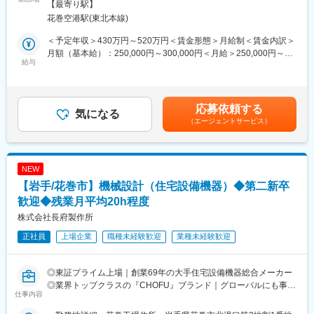
・社用車1人1台支給！自宅に駐車場がない場合、駐車場料金も会
【最寄り駅】
住宅設備機器の組み込みソフトウェア設計及び開発業務を担当し
社が負担します。タブレット等お仕事に必要なものも会社がすべ
花巻空港駅(東北本線)
ます。
て負担！
製品の試作及び性能試験を含めご対応いただきます。
・深夜は協力会社に依頼しているため、夜勤なし。拠点ごとに担
＜予定年収＞430万円～520万円＜賃金形態＞月給制＜賃金内訳＞
当エリアを決めており、遠方出張や転勤もなし！
月額（基本給）：250,000円～300,000円＜月給＞250,000円～
【製品例】
給与
・人事部や経営企画部など、本社に異動も可◎公募制度はもちろ
300,000円＜昇給有無＞有＜残業手当＞有＜給与補足＞・賞与：
・給湯機器：石油給湯器/石油風呂釜/ガス給湯器/ガス風呂釜/電気
ん、病気やけがなど体調に合わせて柔軟に対応します。現経営企
年2回 計5.7カ月分（2024年度実績）・昇給：年1回＼社員の年
温水器/エコキュート
画部長はサービススタッフ出身です。
収例／■30歳：年収520万円（月給30万円＋各種手当＋賞与2回）
・空調機器：ヒートポンプ式熱源機/FF式温風暖房機/温水暖房シス
・残業は1分単位で支給！シフトは調整可能なので大事なイベント
■35歳：年収570万円（月給32万円＋各種手当＋賞与2回）賃金は
応募依頼する
テム/石油ストーブ
気になる
のお休みなど計画的にとることが可能です◎
あくまでも目安の金額であり、選考を通じて上下する可能性があ
（エージェントサービス）
・システム機器：システムバス/人工大理石浴槽/システムキッチン
ります。月給(月額)は固定手当を含めた表記です。
・ソーラー機器：太陽熱温水器/ソーラー床下換気扇
■未経験でも安心！独り立ちまで3か月研修！
1カ月目：先輩と現場訪問。先輩の接客スキルを実際に見ていただ
当社は、石油・電気・ガス・太陽熱など様々なエネルギーに対応
きます。
NEW
した各種給湯機器、空調・暖房機器、ソーラー機器などを開発・
2カ月目：専用の研修施設で知識・技術を座学と実技を通して学び
【岩手/花巻市】機械設計（住宅設備機器）◆第二新卒
製造・販売する住宅設備機器総合メーカーです。ご経験に応じて
ます。
担当製品を決定いたします。
歓迎◆残業月平均20h程度
3カ月目：先輩同行のもと中心で実際のお宅で作業を進め、その様
子を先輩が判断し、合格後独り立ちです！
株式会社長府製作所
■充実した就業環境：
正社員
上場企業
職種未経験歓迎
業種未経験歓迎
◎完全週休2日（土・日・祝）／リフレッシュ休暇制度（10日間
変更の範囲：会社の定める業務
／2023年度）
◎賞与5.78カ月分支給（昨年度実績）
◎東証プライム上場｜創業69年の大手住宅設備機器総合メーカー
◎定着率が非常に高く、3年定着率は90％以上！
◎業界トップクラスの『CHOFU』ブランド｜グローバルにも事業
◎PC自動シャットダウン管理（許可なく夜間や休日にパソコンの
仕事内容
展開！
利用不可）
◎充実の福利厚生｜賞与5.78カ月支給｜社員の定着率90％以上
◎残業削減に力を入れており、ワークライフバランスを整えやす