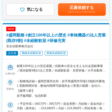
りも顧客に寄り添った本質的な提案ができます。
として月19～27時間分、3万9千～6万7千円を支給※超過した分は
■職務内容：
・メーカーから直接買う場合、企業ごとにやり取りが必要で手間
追加支給■昇給：年1回（6月）■賞与：年2回（7・12月）■年収モ
応募依頼する
代理店向けのルート営業として、ポンプ・送風機の提案から納期
気になる
がかかります。当社を通すことで、必要な部品をまとめて調達で
デル：年収460万円／32歳 経験7年／月給30万円年収640万円／
（エージェントサービス）
調整、アフター対応まで一連を担当します。
き、納期管理も一括で任せられ、設計からメンテナンスまで幅広
37歳 経験12年／月給42万円※グループリーダー賃金はあくまでも
・定期訪問：担当は数十社程度。多い時で週1～2回、少なくとも
くサポートが可能です。また、他の商社と違い、品質チェックや
目安の金額であり、選考を通じて上下する可能性があります。月
月1回は訪問し、現状ヒアリングや案件情報のキャッチアップを行
法規制の対応など当社から仕入れることで安心・安全も提供して
給(月額)は固定手当を含めた表記です。
います。商談だけでなく世間話も交えながら信頼関係を深めてい
います。
NEW
きます◎
#盛岡勤務 #創立100年以上の歴史 #車検機器の法人営業
・ヒアリング～提案：新築・改修のタイミングで設備業者や代理
変更の範囲：会社の定める業務
店から案件情報をもらい、建物用途・必要能力・設置条件などを
(既存9割) #未経験歓迎 #研修充実
確認しながら最適な機種を提案。メーカー担当として設備業者・
安全自動車株式会社
エンドユーザーへの単独訪問もあります。
正社員
職種未経験歓迎
業種未経験歓迎
・納期調整：受注後は見積書作成とあわせて、工期や他工事との
兼ね合いを踏まえ納期を調整。数週間～数か月先の案件まで並行
して管理します。
創業100年以上の安定基盤／自動車の安全を支える社会貢献事業
・アフターサービス：不具合連絡や更新相談があれば現地調査に
／既存顧客9割の法人営業／未経験歓迎・充実研修／大手自動車メ
伺い、修理・交換対応を手配。次の案件につながる大事な接点と
仕事内容
ーカーと取引／車検機器・整備機器の提案／長期関係構築型営業
して、丁寧な対応を心がけます。
／世界初開発実績あり
＜勤務地詳細＞盛岡営業所住所：岩手県盛岡市羽場13地割26番地
■組織構成
1 受動喫煙対策：敷地内喫煙可能場所あり変更の範囲：会社の定
■業務概要：
勤務地
郡山営業所／4名（男性3名 女性1名）
める事業所
【最寄り駅】
商社機能を持つ「アフターマーケット事業」の一環として、カー
北東北営業所／4名（男性1名 女性1名）
岩手飯岡駅、仙北町駅
ディーラーや整備工場など既存顧客に対して車検機器や整備機械
工具の販売を担当します。
■教育・キャリア：
＜予定年収＞360万円～395万円＜賃金形態＞月給制＜賃金内訳＞
新規立ち上げやリニューアルにも関わり、顧客と長期的な関係を
・入社後1～2か月は各支店・営業所でOJT研修。設置現場や代理
月額（基本給）：224,990円＜月給＞224,990円＜昇給有無＞有＜
築いていく仕事です。
給与
店への同行を通して製品知識・提案の流れを習得し、少しずつ担