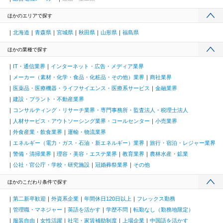
ほかのエリアで探す
北海道
青森県
宮城県
秋田県
山形県
福島県
ほかの業種で探す
IT・通信業界
インターネット・広告・メディア業界
メーカー（素材・化学・食品・化粧品・その他）業界
商社業界
医薬品・医療機器・ライフサイエンス・医療系サービス
金融業界
建設・プラント・不動産業界
コンサルティング・リサーチ業界・専門事務所・監査法人・税理士法人
人材サービス・アウトソーシング業界・コールセンター
小売業界
外食産業・飲食業界
運輸・物流業界
エネルギー（電力・ガス・石油・新エネルギー）業界
旅行・宿泊・レジャー業界
警備・清掃業界
理容・美容・エステ業界
教育業界
農林水産・鉱業
公社・官公庁・学校・研究施設
冠婚葬祭業界
その他
ほかのこだわり条件で探す
第二新卒歓迎
外資系企業
年間休日120日以上
フレックス勤務
管理職・マネジャー
英語を活かす
学歴不問
転勤なし（勤務地限定）
服装自由
女性活躍
社宅・家賃補助制度
上場企業
中国語を活かす