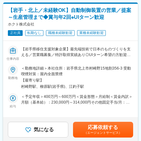
グし、社内の設計・製造部門と連携しながら、最適な機械構成を
す。
変更の範囲：会社の定める業務
提案・見積もり、成約へと導きます。
【岩手・北上／未経験OK】自動制御装置の営業／提案
（3）海外現地でのリレーション構築
～生産管理まで◆賞与年2回※UIターン歓迎
受注前後の打ち合わせのため、現地へ出張。直接顔を合わせるこ
とで、長期的な信頼関係を築き上げます。
ホクト株式会社
正社員
転勤なし
職種未経験歓迎
業種未経験歓迎
■業務の特徴：
◇当社製品の撚線機は、9割ほどが既存のお客様への販売です。ニ
ーズによって仕様はさまざまで、今までと同様仕様の製品もあれ
【岩手県移住支援対象企業】最先端技術で日本のものづくりを支
ば、カスタマイズが必要な製品もあります。
える／営業職募集／特許取得実績あり◎UIターン希望の方歓迎
◇撚線機の納品先は、家電、自動車、航空機、医療機器等の電線
仕事内容
を製造する電線メーカーで、世界20か国に及びます。国内は関西
自動制御装置メーカーの当社にて営業職をお任せします。
＜勤務地詳細＞本社住所：岩手県北上市村崎野15地割356-3 受動
～九州が多く、商談等で世界各国へ出張対応があります。
喫煙対策：屋内全面禁煙
◇2022年4月に韓国支店を立ち上げており、海外の営業拠点とな
■業務内容：
勤務地
っております。韓国支店での研修も予定しております。
【最寄り駅】
・生産設備及び治工具販売の営業
◇渡航先はその時の状況にもよりますが、アメリカや韓国、ベト
村崎野駅、柳原駅(岩手県)、江釣子駅
・機械加工及び精密板金加工の営業と生産管理
ナムなどを想定しております。
＜予定年収＞400万円～600万円＜賃金形態＞月給制＜賃金内訳＞
■期待する役割：
月額（基本給）：230,000円～314,000円その他固定手当/月：
■研修：
将来的には営業部門の中核を担っていただきたいと思っていま
給与
40,000円～86,000円＜月給＞270,000円～400,000円＜昇給有無
仕事はOJTを実施しますので、困ったときに相談できる環境が整
す。
＞有＜残業手当＞有＜給与補足＞※上記年収は残業手当込■昇給：
っています。業務に必要な資格取得や研修は、すべて会社負担で
年1回（10月）■賞与：年2回 基本給×1.0（7月・12月）創業23
すのでスキルアップが可能です。1年目は先輩社員に同行いただ
■その他魅力情報：
年間で不支給実績は無し※業績により4月・9月（2019年実績 4
き、徐々に一人前を目指してもらいます。
応募依頼する
・岩手県移住支援事業 対象企業です。
気になる
月/基本給×0.5 9月/20万~100万）■その他固定手当：職能手当2
（エージェントサービス）
～5万／能率手当2～3.6万賃金はあくまでも目安の金額であり、選
■組織構成：
■当社について：