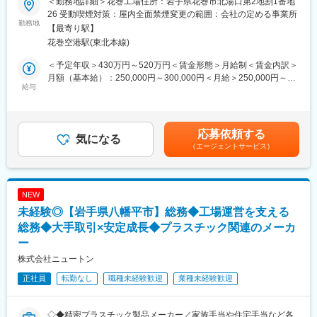
＜勤務地詳細＞花巻工場住所：岩手県花巻市北湯口第2地割1番地
い環境です
26 受動喫煙対策：屋内全面禁煙変更の範囲：会社の定める事業所
■職務内容：
勤務地
◎＜働き方改革関連認定企業＞やまぐち健康経営認定企業／誰も
【最寄り駅】
住宅設備機器の機械設計及び開発業務を担当します。
が活躍できるやまぐちの企業
花巻空港駅(東北本線)
製品の試作及び性能試験を含めご対応いただきます。
■当社について：
＜予定年収＞430万円～520万円＜賃金形態＞月給制＜賃金内訳＞
【製品例】
当社は69年の歴史を持つ住宅設備機器総合メーカーです。
月額（基本給）：250,000円～300,000円＜月給＞250,000円～
・給湯機器：石油給湯器/石油風呂釜/ガス給湯器/ガス風呂釜/電気
給与
給湯器・空調機器・システムバスやキッチン・太陽熱温水器など
300,000円＜昇給有無＞有＜残業手当＞有＜給与補足＞・賞与：
温水器/エコキュート
幅広い住宅設備を手掛けています。
年2回 計5.7カ月分（2024年度実績）・昇給：年1回＼社員の年
・空調機器：ヒートポンプ式熱源機/FF式温風暖房機/温水暖房シス
優れた自社製品を各ニーズに合わせて提案してきた結果、給湯器
収例／■30歳：年収520万円（月給30万円＋各種手当＋賞与2回）
テム/石油ストーブ
や太陽熱温水器の分野では業界トップクラスのシェアを誇り、さ
■35歳：年収570万円（月給32万円＋各種手当＋賞与2回）賃金は
応募依頼する
・システム機器：システムバス/人工大理石浴槽/システムキッチン
気になる
らに成長を遂げています。
あくまでも目安の金額であり、選考を通じて上下する可能性があ
（エージェントサービス）
・ソーラー機器：太陽熱温水器/ソーラー床下換気扇
また近年は海外にもヒートポンプ式熱源機やガス給湯器の普及が
ります。月給(月額)は固定手当を含めた表記です。
拡大しておりグローバルへCHOFUブランドを展開しています。
当社は、石油・電気・ガス・太陽熱など様々なエネルギーに対応
した各種給湯機器、空調・暖房機器、ソーラー機器などを開発・
変更の範囲：会社の定める業務
NEW
製造・販売する住宅設備機器総合メーカーです。ご経験に応じて
未経験◎【岩手県八幡平市】総務◆工場運営を支える
担当製品を決定いたします。
総務◆大手取引×安定成長◆プラスチック関連のメーカ
■充実した就業環境：
ー
◎完全週休2日（土・日・祝）／リフレッシュ休暇制度（10日間
株式会社ニュートン
／2023年度）
◎賞与5.78カ月分支給（昨年度実績）
正社員
転勤なし
職種未経験歓迎
業種未経験歓迎
◎定着率が非常に高く、3年定着率は90％以上！
◎PC自動シャットダウン管理（許可なく夜間や休日にパソコンの
利用不可）
◇◆精密プラスチック製品メーカー／家族手当や住宅手当など各