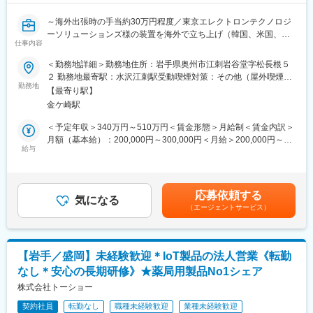
当社の社名は表にでませんが、これらの製品は、当社のお客様で
～海外出張時の手当約30万円程度／東京エレクトロンテクノロジ
ある大手メーカーを経て、世界中で多くの人々の仕事や生活に役
ーソリューションズ様の装置を海外で立ち上げ（韓国、米国、台
立っています。日本の本社は社員数110人ほどの会社ですが、約
仕事内容
湾）／充実の研修で、未経験スタートも安心～
20年前から海外にも進出しております。
◇当社は積極的に「お客様にご提案」をし、「お客様と共に」研
＜勤務地詳細＞勤務地住所：岩手県奥州市江刺岩谷堂字松長根５
■採用背景：
究開発に取り組んでいます。製品の使用環境、ミクロン単位の精
２ 勤務地最寄駅：水沢江刺駅受動喫煙対策：その他（屋外喫煙所
受注量増加に伴う増員での採用です。
勤務地
度、不良品ゼロなど様々な課題を解決し、ひとつの製品を創り上
の設置）変更の範囲：会社の定める事業所
【最寄り駅】
げるために、素材選定、金型設計・加工、生産設備開発、製造技
金ケ崎駅
■業務内容：
術、そして検証まで各分野のエンジニアが連携して進めていきま
半導体製造装置メーカーTEL社製装置の立ち上げ業務をお任せし
す。
＜予定年収＞340万円～510万円＜賃金形態＞月給制＜賃金内訳＞
ます。
経済のグローバル化が加速するなか、これまでの高品質はもとよ
月額（基本給）：200,000円～300,000円＜月給＞200,000円～
具体的には、半導体製造装置の立上げ作業・検査作業・その他付
給与
り、更なる低コスト・短納期・ユニット化といった要求に応える
300,000円＜昇給有無＞有＜残業手当＞有＜給与補足＞■昇給：有
随する業務を行います。国内、国外出張にて、半導体製造装置販
ために、これからも研究開発を推進していきます。
■賞与：年2回※前年度実績／計5か月分■出張日当…約4000～
売先での業務遂行となります。
12000円出張先・為替レートによって変動）賃金はあくまでも目
◇海外の主たる出張先…アメリカ、韓国、台湾 等
変更の範囲：会社の定める業務
安の金額であり、選考を通じて上下する可能性があります。月給
応募依頼する
◇出張期間…1回40～80日程（年3回程度）
気になる
(月額)は固定手当を含めた表記です。
（エージェントサービス）
■業務詳細：
◇海外顧客先での装置据付・組立
◇装置立ち上げ、動作確認
【岩手／盛岡】未経験歓迎＊IoT製品の法人営業《転勤
◇顧客・TEL担当者との連携
なし＊安心の長期研修》★薬局用製品No1シェア
◇現地メンバーとの協業
株式会社トーショー
■入社後の流れ：
契約社員
転勤なし
職種未経験歓迎
業種未経験歓迎
江刺での研修施設で約半年間技術習得いただきます。