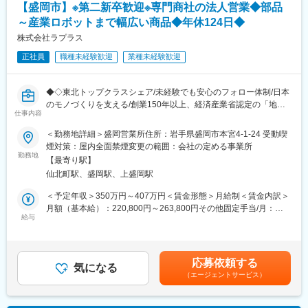
有してくれる優しい先輩ばかりです。
【盛岡市】※第二新卒歓迎※専門商社の法人営業◆部品
汚れを洗浄したり、サビを落としたり、筆やローラーを使った塗
不明点があっても気軽に相談できる環境ですのでご安心くださ
～産業ロボットまで幅広い商品◆年休124日◆
りなおし、穴が開いていたらパネルを交換するなどの業務をお任
い。
せします。
株式会社ラプラス
・会社全体の約6割が中途入社の社員です！
10～20キロほどの部品を持つこともありますが、もくもくと作業
正社員
職種未経験歓迎
業種未経験歓迎
をしたい・体を動かす仕事をしたいというような方にはおすすめ
■働き方／福利厚生
です！
・全社平均で残業月18時間（基幹システムは20時に強制シャット
さらに、出荷準備として、次回の現場に合わせて窓枠やユニット
ダウン）
◆◇東北トップクラスシェア/未経験でも安心のフォロー体制/日本
ハウス内の配置を変更する業務もございます。
・有給の平均取得日数12日
のモノづくりを支える/創業150年以上、経済産業省認定の「地域
仕事内容
・男女ともに育休取得実績あり／女性の取得率は100%
未来牽引企業」◆◇
【ユニットハウスとは？】
・退職金制度、財形貯蓄、借上社宅制度、保養所あり
＜勤務地詳細＞盛岡営業所住所：岩手県盛岡市本宮4-1-24 受動喫
社会貢献性のある製品です。建設現場で作業をする職人さん方の
・ 休日休暇平均取得実績134日
■業務内容：
煙対策：屋内全面禁煙変更の範囲：会社の定める事業所
休憩スペースにもなりますし、災害時には家を失ってしまった方
機械工具商社として、皆さんがホームセンターで見かけるような
勤務地
の生活スペースにもなります。また、ロックフェスやイベントご
【最寄り駅】
変更の範囲：会社の定める業務
ネジやドライバーなどから工場で使用する精密機器や産業ロボッ
との際にはグッズ販売所・仮設トイレなどにもなります。※建設現
仙北町駅、盛岡駅、上盛岡駅
トまで、製造業に欠かせない生産財を扱っています。小さな町工
場で働く仕事ではありません※皆様の日常を支える縁の下の力持ち
場から日本を代表する大企業まで幅広く取引を行いモノづくりの
＜予定年収＞350万円～407万円＜賃金形態＞月給制＜賃金内訳＞
のような商品です。
現場を総合的に支援しています。
月額（基本給）：220,800円～263,800円その他固定手当/月：
給与
4,000円＜月給＞224,800円～267,800円＜昇給有無＞有＜残業手
■働く環境
■業務の特徴：【変更の範囲：会社の定める業務】
当＞有＜給与補足＞※給与詳細は経験やスキルを考慮した上で決定
通常期は1日1時間以内くらいの残業に収まっており、メリハリを
＜お客様への提案力が身につく＞
します。■昇給：年1回（7月）■賞与：年2回（7月、12月）※過去
つけて働くことができます。
大手企業や各種工場向けに、商品の導入提案を行っていただきま
実績3.20ヶ月分■決算賞与：業績に応じる■その他固定手当：運転
20代前半から60代と歳の離れた方達でも楽しく和気あいあいと仕
応募依頼する
す。お客様でとの信頼関係を構築頂き、要望のヒアリングを行い
気になる
手当 4,000円賃金はあくまでも目安の金額であり、選考を通じて
事が出来る職場です。
（エージェントサービス）
ます。要望に合わせて、商品の導入提案だけでなく、作業効率改
上下する可能性があります。月給(月額)は固定手当を含めた表記で
１週間毎に整備作業工程もハッキリと計画されており、初めての
善の提案やメーカーの新製品情報の提供などコンサルティングも
す。
業務でも先輩方が優しくサポートしてくれます。※先輩方も未経験
行います。