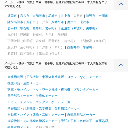
メーカー（機械・電気）業界、岩手県、職種未経験歓迎の転職・求人情報をエリ
アで絞り込む
盛岡市
宮古市
大船渡市
花巻市
北上市
久慈市
遠野市
一関市
陸前高田市
釜石市
二戸市
八幡平市
奥州市
滝沢市
岩手郡（雫石町、葛巻町、岩手町）
紫波郡（紫波町、矢巾町）
九戸郡（軽米町、野田村、九戸村、洋野町）
下閉伊郡（山田町、岩泉町、田野畑村、普代村）
上閉伊郡（大槌町）
胆沢郡（金ケ崎町）
二戸郡（一戸町）
西磐井郡（平泉町）
和賀郡（西和賀町）
気仙郡（住田町）
メーカー（機械・電気）業界、岩手県、職種未経験歓迎の転職・求人情報を業種
で絞り込む
産業用装置（工作機械・半導体製造装置・ロボットなど）メーカー
機械部品・金型メーカー
家電・モバイル・ネットワーク機器・複写機・プリンタメーカー
電子部品メーカー
半導体メーカー
アミューズメント・エンタメ・ゲームメーカー
精密機器・計測機器・光学機器・分析機器メーカー
自動車・バイク（四輪・二輪）メーカー
自動車部品メーカー
建設機械・その他輸送機器メーカー
受託加工業（各種加工・表面処理）
総合電機メーカー
造船・重工業