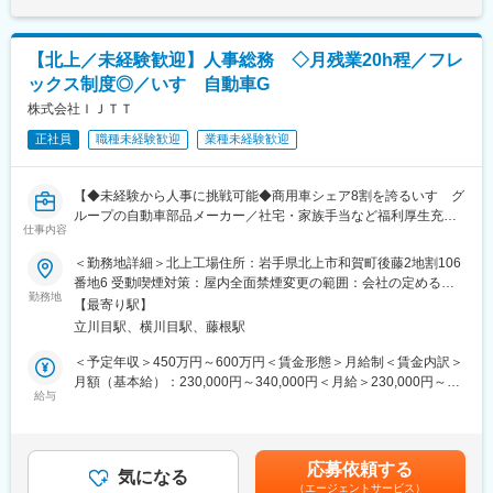
・年間休日125日の他、有給奨励日が5日ほどあり、メリハリをつ
けて働けます。
・ワークライフバランスの実現に向け、定時退社、時差出勤など
【北上／未経験歓迎】人事総務 ◇月残業20h程／フレ
の取り組みがあります。
ックス制度◎／いすゞ自動車G
・メンテナンス受注活動などは発生しません。
・全国に拠点を有し、メンテナンスエリアを区分しているため、
株式会社ＩＪＴＴ
泊りがけの出張などはほとんどありません。
正社員
職種未経験歓迎
業種未経験歓迎
・月に1～2回程度、緊急対応で休日出勤や深夜出動の可能性があ
ります（当番制で対応している場合もあり）。
※働いた分はしっかり手当で反映されます：深夜手当割増、待機手
【◆未経験から人事に挑戦可能◆商用車シェア8割を誇るいすゞグ
当、呼出手当、電話応対手当
ループの自動車部品メーカー／社宅・家族手当など福利厚生充実
仕事内容
／車・バイク通勤OK／平均有休取得日数14.4日／平均勤続年数15
■入社後の流れ：
年】
＜勤務地詳細＞北上工場住所：岩手県北上市和賀町後藤2地割106
まずは導入研修として商品知識や技術スキルを習得いただき、そ
番地6 受動喫煙対策：屋内全面禁煙変更の範囲：会社の定める事
の後は3～6カ月程度のOJTを想定しています。自己啓発ツールの
■職務内容：
勤務地
業所
活用も進んでおり、650以上の講座からWEBで自分のペースに合
【最寄り駅】
機械加工・組立、鋳造、鍛造の技術を有する【うごくモノ】を力
わせて受講することができ、継続的なスキルアップが可能です。
立川目駅、横川目駅、藤根駅
強く支えるいすゞグループの自動車部品メーカーである同社に
て、北上工場の人事・総務業務を担って頂きます。
＜予定年収＞450万円～600万円＜賃金形態＞月給制＜賃金内訳＞
■充実の福利厚生：
月額（基本給）：230,000円～340,000円＜月給＞230,000円～
・住宅手当（非世帯主1.5万円～3.5万円／世帯主2.3万円～5.5万
■業務詳細：
給与
340,000円＜昇給有無＞有＜残業手当＞有＜給与補足＞※給与は経
円）
・採用（新卒、中途、派遣、障碍者雇用）
験・スキルに応じて決定します。■賞与：年2回（昨年実績5.0ヶ
・帰省旅費制度
・厚生施設の維持管理
月）※7月・12月支給賃金はあくまでも目安の金額であり、選考を
・給食費補助（厨房機器メーカーならでは！）
・催事企画推進
通じて上下する可能性があります。月給(月額)は固定手当を含めた
・永年勤続表彰制度(ハワイ旅行も！)
応募依頼する
・総務業務（備品購入、請求書処理、来客対応 等）
気になる
表記です。
（エージェントサービス）