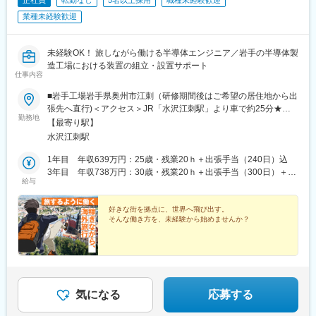
正社員
転勤なし
5名以上採用
職種未経験歓迎
業種未経験歓迎
未経験OK！ 旅しながら働ける半導体エンジニア／岩手の半導体製
造工場における装置の組立・設置サポート
仕事内容
■岩手工場岩手県奥州市江刺（研修期間後はご希望の居住地から出
張先へ直行)＜アクセス＞JR「水沢江刺駅」より車で約25分★マ
勤務地
イカー通勤OK★U・Iターン歓迎！ 引越代・家賃補助あり★基本的
【最寄り駅】
に転勤はありません（クライアントの外部要因などにより、変更
水沢江刺駅
になる場合もあります）【出張エリア】＜国内＞北海道・岩手・
山形・宮城・茨城・長野・三重・広島・福岡・大分・長崎・熊
1年目 年収639万円：25歳・残業20ｈ＋出張手当（240日）込
本 など＜海外＞アメリカ・中国・台湾・ヨーロッパ など【現
3年目 年収738万円：30歳・残業20ｈ＋出張手当（300日）＋扶
給与
地ならではの楽しみが多い出張業務】北米・欧州・アジアへの出
養家族込
張業務があります。出張期間は案件により異なりますが、2カ月～
3カ月程度。出張期間中もきちんと休日が取得できるため、現地な
好きな街を拠点に、世界へ飛び出す。
そんな働き方を、未経験から始めませんか？
らではの観光やグルメを楽しむこともできます。※出張にかかる交
通費・滞在費は全て会社負担※土日など休日分を含む「泊数分」の
出張手当もあり※岩手への転居を伴う場合、引越代補助、家賃補助
なども利用可能※クレジットカード付帯の海外渡航保険（年会費は
会社負担）あり※受動喫煙対策あり
気になる
応募する