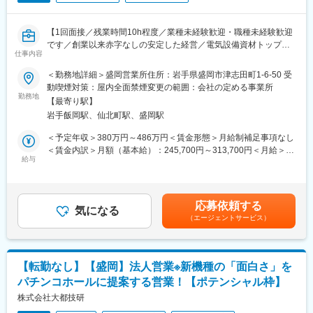
■組織構成：
■入社後の教育体制：
・盛岡支店：プレイングマネージャー含め5名（40代2名、20代3
現場にて段階的なOJTを実施。
名）
【未経験が活躍できる理由】
【1回面接／残業時間10h程度／業種未経験歓迎・職種未経験歓迎
・一関営業所：メンバー3名（50代、40代、30代）
https://www.wantedly.com/companies/idom/post_articles/970516
です／創業以来赤字なしの安定した経営／電気設備資材トップク
仕事内容
ラスメーカー】
■雇用形態について：
■働き方：
＜勤務地詳細＞盛岡営業所住所：岩手県盛岡市津志田町1-6-50 受
入社から1年は契約社員ですが、95％以上がそのまま正社員とし
・年休108日＋有休(義務日数)5日＋ライフサポート休暇7日
■ミッション
動喫煙対策：屋内全面禁煙変更の範囲：会社の定める事業所
て登用され働いています。安定した実績と強い経営体質で安心し
・平均残業時間15.24時間/月
岩手・秋田・青森の3県を営業エリアとして、代理店、建築現場
勤務地
て働くことができます。
【最寄り駅】
（新築、改修）への営業です。
1年後の正社員登用を目指すことが可能です。正社員登用後は定年
変更の範囲：会社の定める業務
岩手飯岡駅、仙北町駅、盛岡駅
代理店へは当社商品の在庫および案件情報を得るために定期訪
制が該当になります。定年60歳、再雇用の上限65歳までと腰を据
問。
＜予定年収＞380万円～486万円＜賃金形態＞月給制補足事項なし
えて就業可能です。
建築現場（設備業者／サブコン）を訪問し、当社商品の採用依
＜賃金内訳＞月額（基本給）：245,700円～313,700円＜月給＞
頼、特注品の打合せ、工事業者の困りごとを確認して、現場作業
給与
245,700円～313,700円＜昇給有無＞有＜残業手当＞有＜給与補足
■当社について：
がスムーズに進むよう提案。
＞■賞与：年2回 4.5か月分（2025年度実績）賃金はあくまでも目
・昭和52年、岩手トヨタフォークリフトとして設立、その後平成
安の金額であり、選考を通じて上下する可能性があります。月給
10年にトヨタL&F岩手と社名変更し、フォークリフトだけではな
■部署として目指している姿
(月額)は固定手当を含めた表記です。
く、物流機器やシステムの開発にてお客様の物流課題を解決する
応募依頼する
既存商品のシェア維持、特注商品の拡販を通し、工事業者の困り
気になる
事業へと展開してきました。
（エージェントサービス）
ごとを解決に導く。
・トヨタ産車両、フォークリフト、ショベルローダー、無人搬送
システム、物流環境機器等となり、取り扱い車種は県下最多数で
■業務内容
す。
入社後、6ヶ月は研修期間とし、営業としての基礎および営業所の
・県内フォークリフト販売はNo.1と、強靭な販売体制がありま
【転勤なし】【盛岡】法人営業※新機種の「面白さ」を
流れを把握。
す。そのため、年々売上高記録を更新しており、県下6カ所に拠点
パチンコホールに提案する営業！【ポテンシャル枠】
営業：代理店営業および建築現場への訪問。
を構えております。
新規顧客への訪問活動も行いますが、既に取引のあるお客様から
株式会社大都技研
・個人、法人顧客に加え、官公庁、経済連、農協等も多く幅広い
の紹介となります。