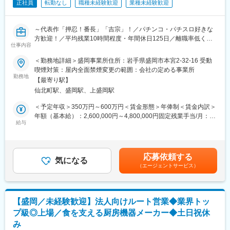
顧客との取引がございます。
正社員
転勤なし
職種未経験歓迎
業種未経験歓迎
業界内の認知度が高く、営業活動が進めやすい環境です。
変更の範囲：本文参照
■組織構成
～代表作「押忍！番長」「吉宗」！／パチンコ・パチスロ好きな
盛岡営業所：9名
方歓迎！／平均残業10時間程度・年間休日125日／離職率低く・
・営業3名（平均年齢42歳）
仕事内容
長期就業環境◎／地域限定ポジション・転勤なし～
・業務3名（平均年齢29歳）
＜勤務地詳細＞盛岡事業所住所：岩手県盛岡市本宮2-32-16 受動
・商品管理3名（平均年齢49歳）
■業務内容
喫煙対策：屋内全面禁煙変更の範囲：会社の定める事業所
当社の「押忍！番長」や「吉宗」を筆頭に、スロット・パチンコ
勤務地
■キャリアパス
【最寄り駅】
新機種の「面白さ」を、パチンコホールに提案する営業ポジショ
1）入社後5年間は盛岡営業所勤務。その後、キャリアアップを見
仙北町駅、盛岡駅、上盛岡駅
ンとなります。
据えた際には異動の可能性あり。
スロット・パチンコが好きなメンバーとともに、新機種販売時に
＜予定年収＞350万円～600万円＜賃金形態＞年俸制＜賃金内訳＞
2）盛岡営業所で経験・知識を身につけた後、他営業所の次席・所
は徹底的にその台の魅力を話し合い、事業所メンバー一丸となっ
年額（基本給）：2,600,000円～4,800,000円固定残業手当/月：
長に昇格する際に異動。
てその魅力をより多くのホール様へ伝えていく仕事になります。
給与
75,160円～118,000円（固定残業時間40時間0分/月）超過した時
ホールの稼働率、他社の台などのデータを分析し、自社の台を売
間外労働の残業手当は追加支給＜月額＞291,826円～518,000円
■当社について
り込みます。
（12分割）（一律手当を含む）＜昇給有無＞有＜残業手当＞有＜
ネグロス電工株式会社は、電気設備資材の開発・製造・販売を手
給与補足＞■給与改定：年1回（7月）※目標設定に対して評価を行
掛ける老舗メーカーです。
応募依頼する
■就業環境
気になる
います。賃金はあくまでも目安の金額であり、選考を通じて上下
◎インフラを支える安定メーカー
（エージェントサービス）
月平均残業10時間程、年間休日125日とワークライフバランスを
する可能性があります。月給(月額)は固定手当を含めた表記です。
電気設備資材を扱う企業として、建物やインフラの裏側を支える
整えやすい環境です。
重要な役割を担っています。
電気・空調設備は社会に不可欠であり、安定した需要が見込める
■魅力点
事業領域です。
【盛岡／未経験歓迎】法人向けルート営業◆業界トッ
当社の営業は、事前に売るものが決められていますので、最終的
プ級◎上場／食を支える厨房機器メーカー◆土日祝休
にはいかに自分を売り込めるかの勝負となります。そのため「担
変更の範囲：会社の定める業務
み
当が君だから買うよ」と言っていただけたときは、大きなやりが