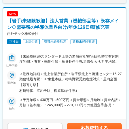
NEW
【岩手/未経験歓迎】法人営業（機械部品等）既存メイ
ン◇需要増の半導体業界向け/年休126日/研修充実
内外テック株式会社
正社員
上場企業
職種未経験歓迎
業種未経験歓迎
【未経験歓迎/スタンダード上場の老舗商社/在宅勤務/時間有休制
度/地域・養育・転勤付加・単身赴任手当/退職金あり/月平均残業
仕事内容
時間20時間程・土日祝休ワークライフバランス◎】
■業務内容：
＜勤務地詳細＞北上営業所住所：岩手県北上市流通センター15-27
当社の営業担当として業務をお任せします。業界・職種未経験か
勤務地最寄駅：JR東北本線／村崎野駅受動喫煙対策：屋内全面禁
ら、専門性を身に着けて将来性のある半導体関連業界の営業とし
勤務地
煙変更の範囲：会社の定める事業所
【最寄り駅】
てキャリアアップを叶えたい方にぴったりです。
村崎野駅、江釣子駅、柳原駅(岩手県)
■業務詳細：
＜予定年収＞430万円～500万円＜賃金形態＞月給制＜賃金内訳＞
・扱う商材：半導体を「つくるための装置」に使われる部品で
月額（基本給）：245,000円～270,000円その他固定手当/月：
す。
給与
5,000円＜月給＞250,000円～275,000円＜昇給有無＞有＜残業手
※半導体とは、スマホや自動車、AIなどをデジタル機器を動かすた
当＞有＜給与補足＞※経験・スキル・年齢等により変動します※昇
めに必ず内臓されている重要部品で、「産業のコメ」と言われて
給、賞与は会社業績による■賞与：年2回（2025年度実績：3.8ヶ
います。デジタル社会を支える基盤として世界中で需要が伸び続
月）賃金はあくまでも目安の金額であり、選考を通じて上下する
応募依頼する
けており、営業頂く機械部品は、最終的に、身の回りのデジタル