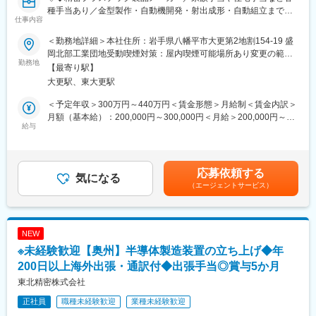
◎残業削減に力を入れており、ワークライフバランスを整えやす
種手当あり／金型製作・自動機開発・射出成形・自動組立まで自
仕事内容
い環境です
社で一貫対応◆◇
◎＜働き方改革関連認定企業＞やまぐち健康経営認定企業／誰も
＜勤務地詳細＞本社住所：岩手県八幡平市大更第2地割154-19 盛
が活躍できるやまぐちの企業
■業務内容：
岡北部工業団地受動喫煙対策：屋内喫煙可能場所あり変更の範
総務業務を中心に、環境マネジメントシステムの運用や設備管理
勤務地
囲：会社の定める事業所
【最寄り駅】
■当社について：
など、会社運営を支える幅広い業務を担当していただきます。
大更駅、東大更駅
当社は69年の歴史を持つ住宅設備機器総合メーカーです。
給湯器・空調機器・システムバスやキッチン・太陽熱温水器など
■業務詳細：
＜予定年収＞300万円～440万円＜賃金形態＞月給制＜賃金内訳＞
幅広い住宅設備を手掛けています。
◇総務業務
月額（基本給）：200,000円～300,000円＜月給＞200,000円～
優れた自社製品を各ニーズに合わせて提案してきた結果、給湯器
◇社内規程・文書管理
給与
300,000円＜昇給有無＞有＜残業手当＞有＜給与補足＞※経験等を
や太陽熱温水器の分野では業界トップクラスのシェアを誇り、さ
◇来客・電話対応
考慮し当社規定により決定します。■昇給：年1回（1月）■賞与：
らに成長を遂げています。
◇行政機関への各種届出
年2回（6月、12月）※前年度実績／計1.5ヶ月分賃金はあくまでも
また近年は海外にもヒートポンプ式熱源機やガス給湯器の普及が
◇福利厚生・社内行事の運営
目安の金額であり、選考を通じて上下する可能性があります。月
応募依頼する
拡大しておりグローバルへCHOFUブランドを展開しています。
◇環境ISO関連業務
気になる
給(月額)は固定手当を含めた表記です。
（エージェントサービス）
◇廃棄物管理
変更の範囲：会社の定める業務
◇マニフェスト運用
◇採用業務
◇建屋の軽微な修繕や業者対応、その他
NEW
◇総務業務全般
※未経験歓迎【奥州】半導体製造装置の立ち上げ◆年
■当社の特徴
200日以上海外出張・通訳付◆出張手当◎賞与5か月
◇当社は岩手県の県庁所在地盛岡市から北に車で40分ほどの八幡
東北精密株式会社
平（はちまんたい）市にあるプラスチック関連のメーカーです。
正社員
職種未経験歓迎
業種未経験歓迎
射出成形という技術で、自動車・医療・エネルギー・記憶媒体分
野の製品を作っています。