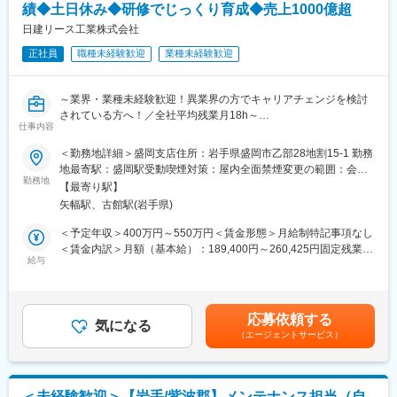
することが出来るのが当社の特徴です。
績◆土日休み◆研修でじっくり育成◆売上1000億超
創業時から学校給食事業に注力しており、1962年には都内初の給
■魅力ポイント：
日建リース工業株式会社
食センターを手掛け、これ以降、学校給食事業では業界トップク
◎世界の先端技術を備えた設備（東京エレクトロン製の半導体製
ラスのシェアを誇ります。
正社員
職種未経験歓迎
業種未経験歓迎
造装置）の保守業務に携わることができ、高度な技術に触れスキ
ルアップすることができます。
変更の範囲：会社の定める業務
◎IoTや5Gなどの普及に伴い、半導体製造装置の保守メンテナン
～業界・業種未経験歓迎！異業界の方でキャリアチェンジを検討
ス業務は安定受注が見込まれています。
されている方へ！／全社平均残業月18h～
◎そのため半導体製造装置保守部門の業務も拡大しており、売上
仕事内容
も増加傾向にあります。
■企業概要
＜勤務地詳細＞盛岡支店住所：岩手県盛岡市乙部28地割15-1 勤務
創業55年以上、2000名規模（全国拠点150か所・海外拠点）
地最寄駅：盛岡駅受動喫煙対策：屋内全面禁煙変更の範囲：会社
■安心の教育体制：
売上高1000億以上を誇るレンタル業界のリーディングカンパニー
勤務地
の定める事業所
・初心者でも安心して働けるよう、ゼロからの教育をしっかり行
【最寄り駅】
です。
っています。
矢幅駅、古館駅(岩手県)
業界をまたぐ多角経営の安定感と、年平均7%という高い成長率を
・ご本人の習熟度により年数は変わりますが、約2～3年間複数人
誇っています。
＜予定年収＞400万円～550万円＜賃金形態＞月給制特記事項なし
のチームにて業務に従事し、時間をかけて学びながら着実に習得
※レンタル業界とは？
＜賃金内訳＞月額（基本給）：189,400円～260,425円固定残業手
することができます。
今後5年間で10兆円規模に拡大が見込まれる成長業界です。
給与
当/月：60,600円～83,325円（固定残業時間45時間0分/月）超過し
・法学部出身者やブライダル業界など、様々な異業界からの転職
環境保全の為にも、限られた資源を必要な時だけ使い、シェアす
た時間外労働の残業手当は追加支給＜月給＞250,000円～343,750
者も在籍しており、経歴問わず従事できる教育体制が整っていま
ることができるレンタルサービスが注目を集めています。
円（一律手当を含む）＜昇給有無＞有＜残業手当＞有＜給与補足
す。
＞ご年収は、希望条件と経験・適正に応じて決定いたします。・
応募依頼する
■職務内容
気になる
昇給・昇進あり・賞与有り：年2回 ･･･ 約4ヶ月分(※個人評価によ
■キャリアパス：
（エージェントサービス）
創業時より展開しているグループ最大の事業部にて、「仮設材」
る) ※ 賞与とは別途で、企業収益に連動した業績賞与制度が有りま
ご本人の適正および希望に応じて技術職を継続するキャリアや、
の法人営業をお任せします。
す（月給の約1ヶ月分）賃金はあくまでも目安の金額であり、選考
または顧客交渉等の業務を含めた管理職へのキャリアアップも目
お客様の要望に合わせたレンタル品の提案及び見積り交渉が主た
を通じて上下する可能性があります。月給(月額)は固定手当を含め
指せます。
る業務となります。
た表記です。
＜未経験歓迎＞【岩手/紫波郡】メンテナンス担当（自