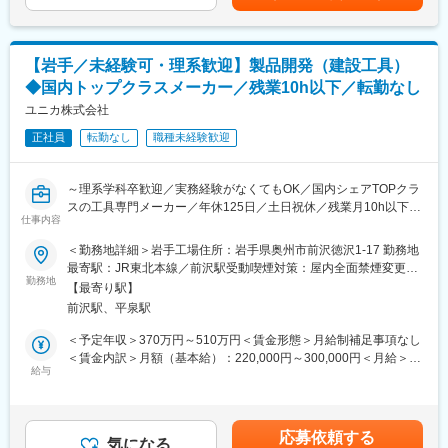
■当社の特徴
■組織構成：
同社は終戦の翌年となる1946年に創業した業務用厨房機器の製
合計8名（50代男性グループリーダー：1名、50代女性：2名、40
造・販売を展開する総合厨房機器メーカーです。特に学校給食分
代男性：2名、30代男性：2名、30代女性：1名）
野では国内シェア80％を誇るなど、厨房機器業界では国内トップ
【岩手／未経験可・理系歓迎】製品開発（建設工具）
3に入ります。取引先である日本マクドナルドは第1号店以来の取
◆国内トップクラスメーカー／残業10h以下／転勤なし
■業務の特徴：
引があり、約3,000店舗を管理。現在、新店舗の多くの厨房機器を
合併してまだまだ拡大期にある同社において管理機能の強化は重
ユニカ株式会社
当社が導入しています。今後はさらなる成長に向けて、福祉施設
要なテーマとなっており、そこに貢献いただくことが求められて
や社員食堂向け案件も積極的に展開していきます。
正社員
転勤なし
職種未経験歓迎
います。そのため、大きな組織でありながらも変化を感じながら
ご活躍いただける、やりがいある環境となっています。
変更の範囲：会社の定める業務
～理系学科卒歓迎／実務経験がなくてもOK／国内シェアTOPクラ
■当社について：
スの工具専門メーカー／年休125日／土日祝休／残業月10h以下／
＜安定した経営基盤＞
仕事内容
転勤なし／マイカー通勤可／創業50年以上の安定性～
主要顧客であるトラック（商用車）業界は、まだまだ馬力のある
＜勤務地詳細＞岩手工場住所：岩手県奥州市前沢徳沢1-17 勤務地
ディーゼルエンジンが求められる事に加え、東南アジアからも引
■当社について
最寄駅：JR東北本線／前沢駅受動喫煙対策：屋内全面禁煙変更の
き続きニーズがあり、電気化が進む車業界の中でも後退する事な
コンクリートドリルなどの電動先端工具や、『あと施工アンカ
勤務地
範囲：会社の定める事業所
く供給を続けております。一方で、将来のEV化に向け研究開発へ
【最寄り駅】
ー』と呼ばれる建設用ファスニング資材を製造・販売する専門工
の投資を推進しEV製品（e-Axle、e-PTO等）の開発を促進。加え
前沢駅、平泉駅
具メーカーです。
て新たな柱として、産業機械・産業用ロボット向けの製品拡販に
電気、水道、空調といった設備工事に多く使われる商材であるほ
＜予定年収＞370万円～510万円＜賃金形態＞月給制補足事項なし
向けた工場建設など大規模先行投資を通じて競争優位性の確立を
か、鉄道、橋脚、各種耐震工事など大規模インフラ用の商材もあ
＜賃金内訳＞月額（基本給）：220,000円～300,000円＜月給＞
進めています。
り、社会インフラ整備のさまざまな現場に欠かせないものばかり
給与
220,000円～300,000円＜昇給有無＞有＜残業手当＞有＜給与補足
<国内トップクラスの技術力＞
です。
＞※予定年収は、直近の実績から、月平均10時間の残業が発生し
商用車シェア8割を有するいすゞ自動車含む商用車分野だけでな
たと想定して、算出しています。※上記給与は一例であり、経験と
く、産業用機械やロボット業界からも同社の機械加工・組立や鋳
■製品の強み：
スキルにより決定します。※実績、努力の結果が昇給、昇進、賞与
造の技術は求められており、大手企業からのニーズに応えており
応募依頼する
同社のドリルは、あらゆる建築現場、工事現場で使用されます。
気になる
に反映されます。■昇給：年1回（4月）■賞与：年2回（7月、12