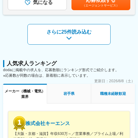
応募依頼する
射等の各種の機械加工を施して再生します。
気になる
配属先の開発製造部開発技術課には7名が在籍し経験豊富なメンバ
（エージェントサービス）
・整備する機器は、大きいものになると５ｔ以上のものもありま
ーと共に働けます。（50代2名、40代1名、30代3名、20代1名）
す。そのため、機器の大きさに応じて複数名で整備を行います。
また、得意先の現場（工場）に赴き、現場での整備作業を行うこ
■就業環境：年間休日125日、月平均残業時間10時間以内と、ワー
ともあります。
クライフバランスが整った環境が魅力です。
さらに25件読み込む
出張エリア：東北、関東
変更の範囲：会社の定める業務
頻度：月に2～3回（1回1～2泊）
＜コイルの巻替・製作＞
・モーターに使うコイルの製作・巻替は、コイル（銅線）を型に
はめて巻き、成形・絶縁処理をした後にモーターに入れていく作
人気求人ランキング
業になります。１台ごとに型は毎回異なり、コイルの形状や巻き
dodaに掲載中の求人を、応募数順にランキング形式でご紹介します。
数なども異なります。
※応募数が同数の場合は、新着順に表示しています。
・メンテナンス同様に、コイルの巻替・製作も複数名で行いま
更新日：
2026/8/8（土）
す。
メーカー（機械・電気）
岩手県
職種未経験歓迎
■組織構成：こちらのポジションには12名が在籍しております。
業界
■入社後の流れ：
・主に自社工場および現場でのOJTを予定しています。入社後
は、まず補助として入っていただき、徐々にお任せする仕事を増
株式会社キーエンス
やしていく予定です。ベテラン技術者が多くおりますので、丁寧
に教えます。
【大阪・京都・滋賀】年収630万～／営業事務／プライム上場／利