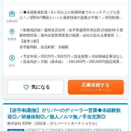
▼
国内立ち上げ業務を経験いただきます。
◇◆未経験者歓迎！6ヶ月以上の長期研修でキャッチアップも安
▼
心！／調剤IoT機器といった最新技術の提案が可能！／原則転勤は
その後、海外案件を担当いただきます。
仕事内容
無いため特定エリアで就業されたい方も歓迎！社会貢献性の高い
仕事◆◇
＜勤務地詳細＞盛岡支店住所：岩手県盛岡市津志田15地割48-3 受
■ポジションの特徴：
動喫煙対策：屋内全面禁煙変更の範囲：会社の定める事業所（リ
◇年間業務の約3分の2が海外対応です。
【はじめに】
勤務地
モートワーク含む）
◇装置1台の立ち上げには約30日を要するため、待機期間も含め
【最寄り駅】
既存のお客様である調剤薬局やドラッグストアに対して、主力製
長期出張となります。※ビザの関係上、100日を超える滞在は基本
岩手飯岡駅、仙北町駅、矢幅駅
品である全自動調剤分包機などの調剤IoT機器を販売いただく職種
的に発生しません。
となります。
＜予定年収＞350万円～500万円＜賃金形態＞月給制補足事項なし
◇現地では通訳が帯同するため、言語不問ですが、英語／中国語
IoT製品の販売スキルの市場価値は上昇の一途を辿っており、同社
＜賃金内訳＞月額（基本給）：180,000円～280,000円固定残業手
／韓国語ができる方は歓迎です。
で得られるスキルも例外ではありません。完全未経験から市場価
給与
当/月：40,000円～70,000円（固定残業時間33時間0分/月）超過し
値を高める事ができる貴重な求人となります。
た時間外労働の残業手当は追加支給＜月給＞220,000円～350,000
■組織構成：
円（一律手当を含む）＜昇給有無＞有＜残業手当＞有＜給与補足
計9名（50代4名、40代3名、20代2名）
【業務概要】
＞※給与詳細は、年齢・スキルを考慮し決定します。■昇給：年1
※将来的には約2倍規模への増員を予定しています
応募依頼する
・提案資料作成
気になる
回■賞与：年2回年収420万円／30歳 経験5年年収500万円／32歳
※案件は必ずチームで担当しており、単独行動はありません
（エージェントサービス）
・顧客要望のヒアリング、製品提案
経験7年賃金はあくまでも目安の金額であり、選考を通じて上下す
・見積もり作成
る可能性があります。月給(月額)は固定手当を含めた表記です。
■当社の魅力：
・製品導入後の定期的なアフターフォロー
【経営基盤◎】
・新規訪問
・東京エレクトロンテクノロジーソリューションズ様との長期取
【岩手/転勤無】ガリバーのディーラー営業◆未経験歓
引があり、上流～下流まで対応が可能な為、安定した財務基盤が
迎◎／研修体制◎／個人ノルマ無／手当充実◎
【その他補足情報】
あります。
・長期間の研修を用意しているため職種未経験＆技術的な知識が
株式会社 IDOM （旧社名：ガリバーインターナショナル）
・自己資本比率70%超です。
全く無い方でも立ち上りが可能となっております。