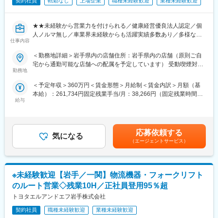
契約社員
転勤なし
上場企業
職種未経験歓迎
業種未経験歓迎
・正社員登用は前提の採用です。就業態度に問題がなければ原則
【業界将来性◎】
登用となり、業界トップクラスシェアを誇る優良企業の正社員と
・現在70兆円の市場規模が2030年には100兆円になるとの見方も
して安定就業が可能です。（登用率98%、試験やノルマなし）
あり業界将来性も◎。
★★未経験から営業力を付けられる／健康経営優良法人認定／個
・業界トップクラスのIoT製品や医療システムに触れる事が可能で
・半導体は産業の米といわれるほど、あらゆるものに使用されて
人ノルマ無し／車業界未経験からも活躍実績多数あり／多様なキ
す。また、販売スキルだけでなく薬局運営コンサルティングのス
仕事内容
おりニーズの裾野が広く今後も成長が見込まれます。
ャリアチャレンジ制度／圧倒的ブランド力で実績につなげやす
キルも習得可能なため市場価値向上が可能です。
い！★★
＜勤務地詳細＞岩手県内の店舗住所：岩手県内の店舗（原則ご自
変更の範囲：会社の定める業務
宅から通勤可能な店舗への配属を予定しています） 受動喫煙対
【ポジションの魅力】
『日本のガリバーから世界のIDOMへ』東証プライム上場でクルマ
勤務地
策：屋内全面禁煙変更の範囲：会社の定める事業所
・同社の製品やシステムが、24時間止めてはならない医療現場の
買取実績、中古車販売実績共に業界トップクラスの会社です。
安心安全や、医療従事者の負担軽減に大きく貢献しています。
＜予定年収＞360万円＜賃金形態＞月給制＜賃金内訳＞月額（基
・調剤というニッチな分野で、業界トップクラスのシェアを誇る
本給）：261,734円固定残業手当/月：38,266円（固定残業時間20
全国に約460店舗展開し、業界実績トップクラスを誇る中古車販
製品が多数あります。寡占市場だからこそ、競合製品を使ってい
給与
時間0分/月）超過した時間外労働の残業手当は追加支給＜月給＞
売店「ガリバー」で、ご来店されたお客様との商談から店舗運営
る顧客からいかにシェアを獲得するか、試行錯誤する面白さがあ
300,000円（一律手当を含む）＜昇給有無＞有＜残業手当＞有＜
まで幅広く行っていただきます。
ります。
給与補足＞■正社員登用時の年収モデル年収450万円 入社2年目 店
・同社の営業に決まったマニュアルはなく、自分なりの創意工夫
舗スタッフ年収634万円 入社4年目 営業主任年収855万円 入社6年
■業務内容：
応募依頼する
が重要です。また個人だけでなく拠点単位での表彰制度もありチ
気になる
目 店長賃金はあくまでも目安の金額であり、選考を通じて上下す
・お客様との提案商談（自動車の販売、買取、その他サービスの
（エージェントサービス）
ーム一丸で取り組む環境も魅力です。
る可能性があります。月給(月額)は固定手当を含めた表記です。
ご提案）
・来店集客活動（webサイトへの情報登録、店舗ブログの更新な
【同社について】
ど）
当社は売上高256億円、全国77拠点、従業員数570名規模を誇る調
※未経験歓迎【岩手／一関】物流機器・フォークリフト
・その他店舗運営業務 等
剤機器メーカーです。1971年創業と半世紀以上歴史をもち、特に
のルート営業◇残業10H／正社員登用95％超
1980年代から他社に先駆けてスウェーデンなどヨーロッパに販売
■組織構成：
トヨタエルアンドエフ岩手株式会社
網を拡大してきました。国内だけでなく、海外での売上も安定的
1店舗あたり約6名程度、一部10名以上の社員がいる大型店舗もあ
に伸びているため経営が安定しています。
ります。
契約社員
職種未経験歓迎
業種未経験歓迎