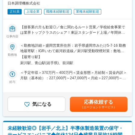
いを味わえます。
日本調理機株式会社
正社員
上場企業
職種未経験歓迎
業種未経験歓迎
■当社について
当社は、競合の中でも自社オンリーで企画、開発から製造、販売
までの一連の事業を行える唯一の企業です。一企業としても従業
【接客業の方も歓迎◎／食に関わるルート営業／学校給食事業で
員を非常に大事にする風土があり、社内制度もしっかり整備され
は業界トップクラスのシェア！東証スタンダード上場／年間休日
ています。そのため離職率も低く、異業界からも当社へ転職をす
仕事内容
125日/残業月平均30H/家族・住宅手当など福利厚生充実】
る人は多数いるほど、働きやすい会社として有名です。
＜勤務地詳細＞盛岡営業所住所：岩手県盛岡市みたけ5-7-16 勤務
■業務内容：
■当社の特徴・魅力：
地最寄駅：IGRいわて銀河鉄道線／厨川駅受動喫煙対策：敷地内
当社の調理機器を学校給食や大量厨房施設に導入して頂くための
勤務地
＜安定性＞
全面禁煙変更の範囲：会社の定める事業所
【最寄り駅】
営業活動をして頂きます。
遊技機業界は規制や若者離れの影響を受け縮小傾向にあります
厨川駅、青山駅(岩手県)、前潟駅
既存のお客様へのご提案がメインとなり、お客様との関係性を深
が、日本経済に与える影響力は依然として高く、今後も一定の需
めながら課題や悩みに寄り添い、それに適した厨房機器をご提案
要が見込まれています。その中でも当社は上記の強みを生かし黒
＜予定年収＞370万円～400万円＜賃金形態＞月給制＜賃金内訳＞
頂きます。契約したお客様への機器設置作業の段取りやお客様へ
字達成。さらに新規事業にも積極的に投資しており、現在ではコ
月額（基本給）：227,000円～247,000円＜月給＞227,000円～
の機械の説明等も行います。
給与
ーヒー事業を立ち上げを実現するなど、業界内に留まらない発展
247,000円＜昇給有無＞有＜残業手当＞有＜給与補足＞※上記はあ
を志向しています。
くまで参考で選考を通じて最終決定となります。■昇格：年1回
■業務詳細：
＜社風＞
（4月)■賞与：年2回（7月・12月)賃金はあくまでも目安の金額で
主に学校の給食室に当社調理機器をご提案頂きます。
「付加価値創造への挑戦」を掲げ、顧客やその先のユーザーに満
あり、選考を通じて上下する可能性があります。月給(月額)は固定
応募依頼する
公共事業のため、区役所などの官公庁が取引先となります。
気になる
足いただけるような製品づくりに試行錯誤しています。年次や部
手当を含めた表記です。
（エージェントサービス）
既に当社厨房機器を使用している学校へお伺いし、ヒアリングを
署の垣根はなく自由に意見だしを出来ることも特徴。トップの意
行いながらニーズを確認し、それをもって区役所に提案して頂き
向で社員自身の挑戦も後押しする社風です。
ます。
＜強み＞
また、新規案件については自治体から連絡が来るため、飛び込み
マーケティングから企画、開発、設計、製造、販売までを社内で
未経験歓迎◎【岩手／北上】半導体製造装置の保守・
やテレアポなどは発生しません。
行う一貫体制をとっています。これにより、品質管理が徹底さ
サービスエンジニア◆年休124日◆残業月平均15時間