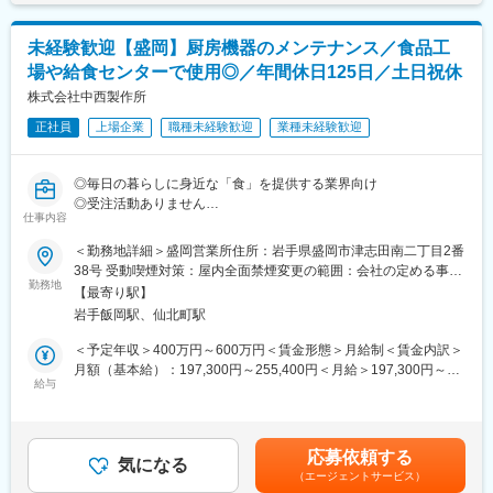
考を通じて上下する可能性があります。月給(月額)は固定手当を含
営業本部は15名、部長、部長代理各1名、担当部長1名、課長1
当社は「Communication＆Technical Skill」をモットーに、顧客と
めた表記です。
名、係長2名、他で構成されております。
の対話を通し巧みな技能・技術で社会貢献を目指すと共に、日本
未経験歓迎【盛岡】厨房機器のメンテナンス／食品工
のものづくりをサポートする技術集団の会社です。設備導入先は
■組織の特徴：
場や給食センターで使用◎／年間休日125日／土日祝休
自動車関連を中心に、フューエルタンク自動注入装置（顧客共同
・自社ブランド製品の設計、製造で自ら決めていける楽しさがあ
開発にて特許取得）、トレサビリティ管理システム、車載用カメ
株式会社中西製作所
ります。
ラ検査装置、レンズ成形機、また住宅建材メーカーの加工、梱包
・大きな会社では無い分、社内で安全活動（班活動）があり、全
正社員
上場企業
職種未経験歓迎
業種未経験歓迎
ライン、医療器機器の組立設備等、実績業界は多岐に渡ります。
社員と顔見知りになりますので、働きやすい環境です。
生産設備開発に重要なことは最先端の技術を常に習得し反映する
こと、対費用効果が得られることなどはもちろんのこと、経営者
変更の範囲：無
◎毎日の暮らしに身近な「食」を提供する業界向け
と現場の間に立ち、それぞれの考えを考慮し、機能性と安全性に
◎受注活動ありません
優れた生産設備を提供することだと考えています。
仕事内容
◎拠点分かれているので、遠方への出張なし
■当社について：
◎マクドナルドやドミノ・ピザなど外食分野でも強みをもつ総合
＜勤務地詳細＞盛岡営業所住所：岩手県盛岡市津志田南二丁目2番
当社は「Communication＆Technical Skill」をモットーに、顧客と
厨房機器メーカー
38号 受動喫煙対策：屋内全面禁煙変更の範囲：会社の定める事業
の対話を通し巧みな技能・技術で社会貢献を目指すと共に、日本
勤務地
所
のものづくりをサポートする技術集団の会社です。設備導入先は
【最寄り駅】
■仕事内容：
自動車関連を中心に、フューエルタンク自動注入装置（顧客共同
岩手飯岡駅、仙北町駅
食品工場または小中学校の給食室や給食センターにある厨房機器
開発にて特許取得）、トレサビリティ管理システム、車載用カメ
（各種調理機器、加熱・冷却機器、炊飯機器、消毒機器ほか）の
＜予定年収＞400万円～600万円＜賃金形態＞月給制＜賃金内訳＞
ラ検査装置、レンズ成形機、また住宅建材メーカーの加工、梱包
試運転・調整・メンテナンス業務をお任せします。
月額（基本給）：197,300円～255,400円＜月給＞197,300円～
ライン、医療器機器の組立設備等、実績業界は多岐に渡ります。
報告書・伝票作成などの内勤業務や、下請けへの修理指示などの
給与
255,400円＜昇給有無＞有＜残業手当＞有＜給与補足＞※経験やス
生産設備開発に重要なことは最先端の技術を常に習得し反映する
業務もあります。
キルを考慮し決定します。※上記は残業20時間想定も込みの理論
こと、対費用効果が得られることなどはもちろんのこと、経営者
年収となります。■昇給：年1回（4月）■賞与：年2回（7月、12
と現場の間に立ち、それぞれの考えを考慮し、機能性と安全性に
■働き方：
月）※2024年度実績：4.0ヶ月賃金はあくまでも目安の金額であ
優れた生産設備を提供することだと考えています。
応募依頼する
・離職率は5％程度、平均勤続年数12.2年と長く腰を据えて働く社
気になる
り、選考を通じて上下する可能性があります。月給(月額)は固定手
（エージェントサービス）
員が多い環境です。
当を含めた表記です。