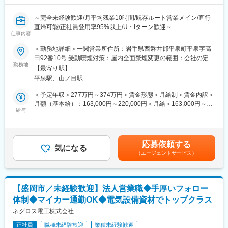
■魅力ポイント：
変更の範囲：会社の定める業務
～完全未経験歓迎/月平均残業10時間/既存ルート営業メイン/直行
（1）お客様に誠実な社風
直帰可能/正社員登用率95%以上/U・Iターン歓迎～
IDOMは他社の不祥事が起こる前から工場の透明性確保に力を入れ
仕事内容
てきました。他社は非上場も多い中、東証プライム上場で業績も
■職務概要：
開示。25年2月期決算は過去最高売上の約4,967億円を記録してい
＜勤務地詳細＞一関営業所住所：岩手県西磐井郡平泉町平泉字高
当社の一関営業所にて、下記業務をお任せいたします。
ます。
田92番10号 受動喫煙対策：屋内全面禁煙変更の範囲：会社の定め
・販売、リース、レンタル業務
勤務地
る事業所
【最寄り駅】
・書類作成などの事務業務
（2）年齢や経験にかかわらず、スピード昇給・昇格が可能
平泉駅、山ノ目駅
※新規1割、既存9割の営業
入社者の定性＋定量の両面で明確な評価基準を設定。個人ノルマ
※担当エリア：車で1時間ほどの範囲内、泊りがけの出張無し
は無く店舗で予算を追っているため、チーム全体で頑張れる仕組
＜予定年収＞277万円～374万円＜賃金形態＞月給制＜賃金内訳＞
※マイカー営業で車種がトヨタでない場合には、買い替えいただく
みとなっています。未経験から1年で店長昇格した実例も多数あ
月額（基本給）：163,000円～220,000円＜月給＞163,000円～
必要がございます。
り。
給与
220,000円＜昇給有無＞有＜残業手当＞有＜給与補足＞賞与実績
手当は別途支給します。
年3回(5か月分)賃金はあくまでも目安の金額であり、選考を通じ
※ノルマ無し、インセンティブ有り
（3） 圧倒的な知名度、豊富な商品数により得られる商談機会の
て上下する可能性があります。月給(月額)は固定手当を含めた表記
多さ：
です。
応募依頼する
■入社後について：
安定した集客＋世界最大級の中古車データベースを保有。平均し
気になる
（エージェントサービス）
ご入社後、1週間ほど本社で行う研修に参加し、3週間ほどかけて
て月間約30～40件の商談に対して、成約率は約50％！
全営業所を回り先輩の営業同行を行います。2カ月目からは配属店
舗で先輩の訪問に同行し、早ければ3か月目から徐々に担当顧客を
■多様なキャリアパス：
お任せして少しずつ業務に慣れていただきます。これまで完全未
年齢・入社歴関係なく全社員に挑戦の機会が与えられます。店舗
【盛岡市／未経験歓迎】法人営業職◆手厚いフォロー
経験での中途入社者社員も多く活躍中で、先輩のサポートやトヨ
経営者を目指せる「ストアプロ制度」、本部へのキャリアチェン
体制◆マイカー通勤OK◆電気設備資材でトップクラス
タのWEB研修などもございますので、未経験の方でも安心して就
ジなど選択肢も豊富。一人ひとりのなりたい姿、描きたいキャリ
業可能です。
ネグロス電工株式会社
アを実現できます。
正社員
職種未経験歓迎
業種未経験歓迎