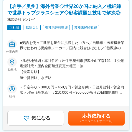
で入社した方ばかりです。
＜ITの導入で業務効率化＞
毎日しっかりと休憩時間も取れて有給休暇も要望通り取得出来ま
【岩手／奥州】海外営業◇世界20か国に納入／極細線
ipad等で動画を見せてPRするといった営業スタイルであり、1人
す。
で世界トップクラスシェア◇顧客課題は技術で解決◎
につきipadが1台支給されます。現場でのお客様の要望に臨機応変
完全週休二日制なので週末に身体のケアもしっかりと出来ます。
に対応できる環境となっています。
株式会社キンレイ
※その他、荷物の開梱や検品、納品作業、見積書の書類作成、受注
正社員
転勤なし
職種未経験歓迎
業種未経験歓迎
確認なども行っていただきます。
変更の範囲：会社の定める業務
■業界未経験でも安心のフォロー体制：
■英語を使って世界を舞台に挑戦したい方へ／自動車・医療機器業
◎各営業フェーズごとの研修やOJTがあります。
界で使われる撚線機メーカー／国内に競合ほぼなし／9割既存のお
◎最初は先輩に同行し、ノウハウを覚えていただきます。（1日5
仕事内容
客様■
～10社ほど訪問）
＜勤務地詳細＞本社住所：岩手県奥州市胆沢小山字森161－1 受動
◎チーム体制で営業活動に取り組んでおり、専門的な話になる際
■業務内容：
喫煙対策：屋内全面禁煙変更の範囲：無
はメーカーの担当者が同行します。
お任せしたいのは、海外の電線メーカー様に対し当社の撚線機を
勤務地
◎少しずつ業務を引き継ぎ、慣れてきたら一人当たり20～30社程
【最寄り駅】
提案し、お客様の発展に貢献することです。単にモノを売るだけ
担当します。
陸中折居駅、水沢駅
でなく、お客様の課題を技術で解決する「コンサルティング型」
のグローバル営業です
＜予定年収＞300万円～450万円＜賃金形態＞日給月給制＜賃金内
■業務の流れ（例）：
訳＞月額（基本給）：210,000円～300,000円/月20日間勤務想定
9時…出社、メールチェックを行い納品する製品の梱包作業
■具体的には：
給与
＜想定月額＞210,000円～300,000円＜昇給有無＞有＜残業手当＞
12時…昼休憩
（1）海外展示会でのプロモーション
有＜給与補足＞※給与は経験・能力を考慮して決定します。■昇
13時…営業出発、納品等をしながらお客様との関係づくりや新商
アメリカ等で開催される展示会に出展。ブースを訪れる世界中の
給：年1回（毎年8月）■賞与：年2回（7月・12月／前年度実績
品のPR等
エンジニアや経営層に対し、実機を用いたプレゼンテーションを
2.03ヶ月分※業績による）※決算賞与：業績により■その他手
14時…ipadを使った資料の紹介、動画でのPR
応募依頼する
行います。
気になる
当：・通信手当500円／月・皆勤手当5,000円／月・健康増進手当
16時…帰社、本日分の受発注を確認／商品の手配
（エージェントサービス）
（2）プロジェクト型商談・コンサルティング
1,000円／月賃金はあくまでも目安の金額であり、選考を通じて上
18時…退社
メールやWeb会議を活用し、お客様が求めるスペックをヒアリン
下する可能性があります。月給(月額)は固定手当を含めた表記で