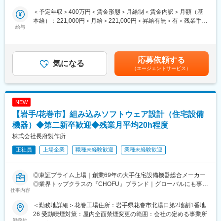
安全自動車株式会社は、自動車社会の安全を陰ながら支える自動
や1件当たりの作業効率が上がるためさらに稼ぐことができます！
＜予定年収＞400万円＜賃金形態＞月給制＜賃金内訳＞月額（基
車検査装置や整備機器を取り扱う創業100年超えの老舗リーディ
本給）：221,000円＜月給＞221,000円＜昇給有無＞有＜残業手当
ングカンパニーです！当社は最新技術を駆使した製品開発を行
給与
＞有＜給与補足＞※入社時の想定年収は400万円基本給＋歩合給＋
い、グローバル市場で高い評価を受けています。
■仕事内容
インセンティブ＋各種手当※入社時点の基本給は221千円で勤務実
特に、車両の安全性を向上させるための新技術開発が進行中であ
トイレの水が止まらない、排水口が詰まって水が流れないなど、
績等に応じ入社後は221千円以上となる可能性有※歩合給は月6万
り、ユーザーからは「信頼性が高い」と評されています。
水トラブルが発生したお客様の元に駆けつけ、修理・点検を行い
～120万円、インセンティブは最大年4回【月収平均】1年目／39
応募依頼する
中長期計画として、さらなる技術革新と市場拡大を目指し、安全
ます。
気になる
万円2年目／53万円3年目／80万円賃金はあくまでも目安の金額で
（エージェントサービス）
と安心を提供することをビジョンとしています。
事務担当から割振連絡が来てからスタートとなり、経験や資格に
あり、選考を通じて上下する可能性があります。月給(月額)は固定
最新の開発技術ニュースとして、自動運転技術の向上や環境に配
合わせてお任せします。営業要素・夜勤・出張・転勤・急な呼出
手当を含めた表記です。
慮したエコ技術の開発が進められています。
もないので安心して働けます！
これにより、より安全で持続可能な車両環境の実現を目指してい
専用の研修施設で研修後に独り立ちするので、専門知識がなくて
NEW
ます。
も手に職つけられます◎
【岩手/花巻市】組み込みソフトウェア設計（住宅設備
変更の範囲：会社の定める業務
■仕事の流れ
機器）◆第二新卒歓迎◆残業月平均20h程度
自宅から参加のWEBミーティングから1日がスタート！
株式会社長府製作所
お客様が割り振られ、現場に向かいます。作業終了後は完了報告
正社員
上場企業
職種未経験歓迎
業種未経験歓迎
をタブレットにて提出し、見積・請求書をお客様にお送りしま
す。日報を書いて勤務終了です！
※基本毎日直行直帰
◎東証プライム上場｜創業69年の大手住宅設備機器総合メーカー
※1日の訪問4～5件、1件の作業時間は約1時間～1時間半
◎業界トップクラスの『CHOFU』ブランド｜グローバルにも事業
仕事内容
展開！
■魅力
◎充実の福利厚生｜賞与5.78カ月支給｜社員の定着率90％以上
・水道インフラは必要不可欠！業界1位なので安心して長期就業可
＜勤務地詳細＞花巻工場住所：岩手県花巻市北湯口第2地割1番地
能。
26 受動喫煙対策：屋内全面禁煙変更の範囲：会社の定める事業所
■職務内容：
勤務地