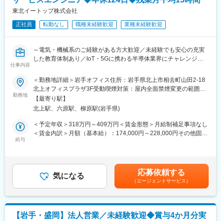
れ、プレイヤーのニーズに合わせた製品開発が可能になっていま
■配属組織：
東北イートップ株式会社
す。
盛岡営業所 5名程度の組織です
正社員
転勤なし
職種未経験歓迎
業種未経験歓迎
変更の範囲：会社の定める業務
■働き方：
完全土日祝休みで、残業時間は月平均30時間程度です。（一日１
～電気・機械系のご経験がある方大歓迎／未経験でも安心の充実
時間半程度）
した教育体制あり／IoT・5Gに携わる半導体業界にチャレンジ／
仕事内容
年間休日124日／土日祝休み／残業月平均15時間／住宅手当や家
■やりがい：
族手当など福利厚生も充実～
＜勤務地詳細＞岩手オフィス住所：岩手県北上市相去町山田2-18
多くの給食室で当社の調理機器が使用されており、世の中の
北上オフィスプラザ3F受動喫煙対策：屋内全面禁煙変更の範囲：
「食」を支える仕事となります。児童の健康を守る重要な社会イ
■業務内容：
勤務地
会社の定める事業所
ンフラを担っております。お客様の要望に応えられる提案をし採
【最寄り駅】
国内大手の半導体製造装置メーカーと提携し、東北エリアを中心
用されたときは大きな喜びになります
北上駅、六原駅、柳原駅(岩手県)
に装置の修理、調整、保守、移設、新規立ち上げなどを行ってい
る当社にて、半導体製造装置の保守・サービスエンジニアをお任
＜予定年収＞318万円～409万円＜賃金形態＞月給制補足事項なし
■入社後：
せします。
＜賃金内訳＞月額（基本給）：174,000円～228,000円その他固定
入社後は先輩社員が付き、OJTにて業務を覚えて頂きます。
給与
手当/月：18,000円＜月給＞192,000円～246,000円＜昇給有無＞
業界未経験の中途入社者の方も多く、知識がなくても１からフォ
■具体的には：
有＜残業手当＞有＜給与補足＞■昇給：年1回（7月）■賞与：年2
ローしますので安心してご入社頂けます。
◇作業打合せ
回（7月・12月）※2025年実績約3.5ヶ月■決算賞与：過去支給実績
◇定期メンテナンス
あり（3月）■その他固定手当：住宅手当18,000円※給与詳細は年
■当社について：
応募依頼する
◇装置のカスタマイズ
気になる
齢・経験・保有資格により決定賃金はあくまでも目安の金額であ
厨房機器を通じて、世の中の「食」を支える会社です。
（エージェントサービス）
◇故障の修理
り、選考を通じて上下する可能性があります。月給(月額)は固定手
学校給食や大学学食、病院、ホテル、レストラン、テーマパーク
◇既存装置の移設
当を含めた表記です。
まで、様々な場所で当社の調理機器が利用されています。
◇新しい装置の据付
調理機器を売るだけでなく、厨房の企画、レイアウトの設計、調
◇初期設定 等
理機器の選定、施工、アフターサービスまでトータルでサポート
【岩手・盛岡】法人営業／未経験歓迎◆賞与4か月分実
※業務未経験の方も、丁寧に指導いたしますのでご安心ください。