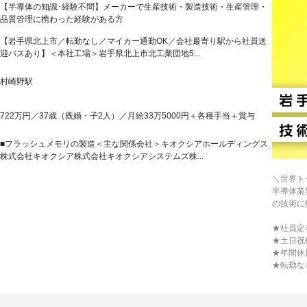
【半導体の知識･経験不問】メーカーで生産技術・製造技術・生産管理・
品質管理に携わった経験がある方
【岩手県北上市／転勤なし／マイカー通勤OK／会社最寄り駅から社員送
迎バスあり】＜本社工場＞岩手県北上市北工業団地5...
村崎野駅
722万円／37歳（既婚・子2人）／月給33万5000円＋各種手当＋賞与
■フラッシュメモリの製造＜主な関係会社＞キオクシアホールディングス
株式会社キオクシア株式会社キオクシアシステムズ株...
＼世界ト
半導体業
の技術に
★社員定着
★土日祝
★年間休
★転勤な