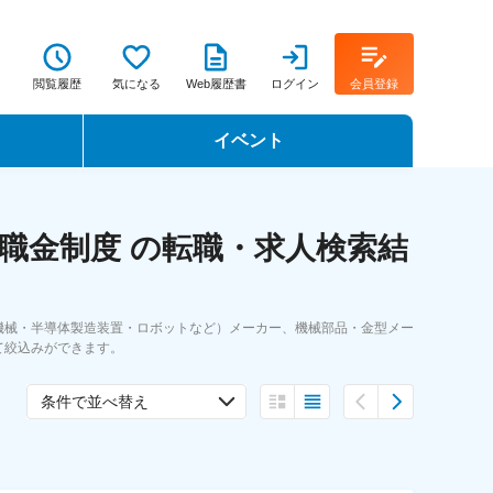
閲覧履歴
気になる
Web履歴書
ログイン
会員登録
イベント
転職イベント・転職セミナー
職金制度 の転職・求人検索結
転職フェア
転職セミナー動画
機械・半導体製造装置・ロボットなど）メーカー、機械部品・金型メー
て絞込みができます。
条件で並べ替え