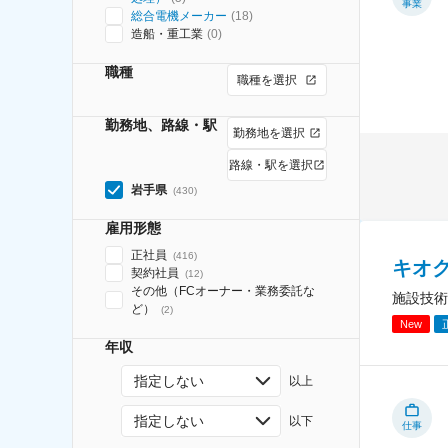
事業
総合電機メーカー
(
18
)
造船・重工業
(
0
)
職種
職種を選択
勤務地、路線・駅
勤務地を選択
路線・駅を選択
岩手県
(
430
)
雇用形態
正社員
(
416
)
キオ
契約社員
(
12
)
その他（FCオーナー・業務委託な
施設技術
ど）
(
2
)
New
年収
指定しない
以上
指定しない
以下
仕事