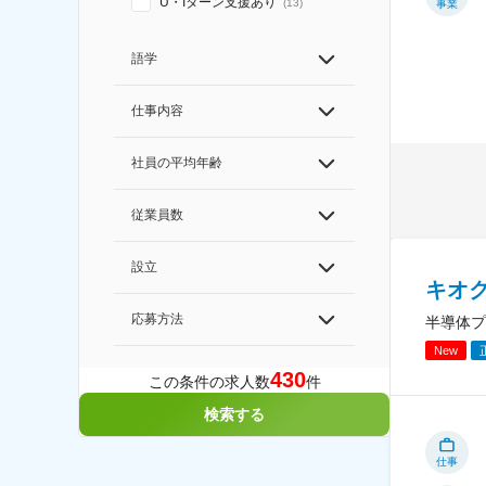
U・Iターン支援あり
(
13
)
事業
語学
仕事内容
社員の平均年齢
従業員数
設立
キオ
応募方法
半導体プ
New
430
この条件の求人数
件
検索する
仕事