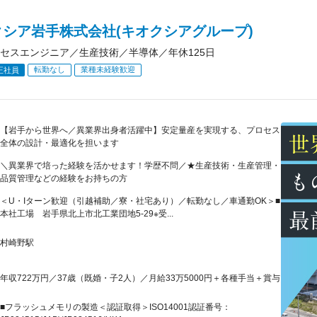
クシア岩手株式会社(キオクシアグループ)
セスエンジニア／生産技術／半導体／年休125日
転勤なし
業種未経験歓迎
正社員
【岩手から世界へ／異業界出身者活躍中】安定量産を実現する、プロセス
全体の設計・最適化を担います
＼異業界で培った経験を活かせます！学歴不問／★生産技術・生産管理・
品質管理などの経験をお持ちの方
＜U・Iターン歓迎（引越補助／寮・社宅あり）／転勤なし／車通勤OK＞■
本社工場 岩手県北上市北工業団地5-29※受...
村崎野駅
年収722万円／37歳（既婚・子2人）／月給33万5000円＋各種手当＋賞与
■フラッシュメモリの製造＜認証取得＞ISO14001認証番号：