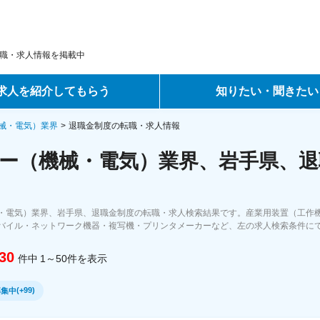
職・求人情報を掲載中
求人を紹介してもらう
知りたい・聞きたい
ントサービス
転職ノウハウ
械・電気）業界
退職金制度の転職・求人情報
ー（機械・電気）業界、岩手県、退
サービス
データで見る転職
ーエージェントサービス
コラム・インタビュー
・電気）業界、岩手県、退職金制度の転職・求人検索結果です。産業用装置（工作
バイル・ネットワーク機器・複写機・プリンタメーカーなど、左の求人検索条件に
転職Q&A
30
件中
1～50
件
を表示
(
+99
)
募集中