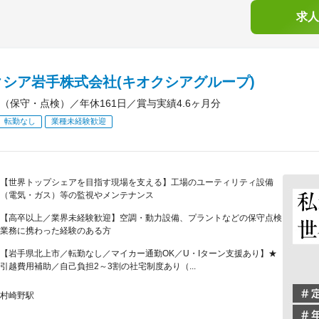
求人
クシア岩手株式会社(キオクシアグループ)
（保守・点検）／年休161日／賞与実績4.6ヶ月分
転勤なし
業種未経験歓迎
【世界トップシェアを目指す現場を支える】工場のユーティリティ設備
（電気・ガス）等の監視やメンテナンス
【高卒以上／業界未経験歓迎】空調・動力設備、プラントなどの保守点検
業務に携わった経験のある方
【岩手県北上市／転勤なし／マイカー通勤OK／U・Iターン支援あり】★
引越費用補助／自己負担2～3割の社宅制度あり（...
村崎野駅