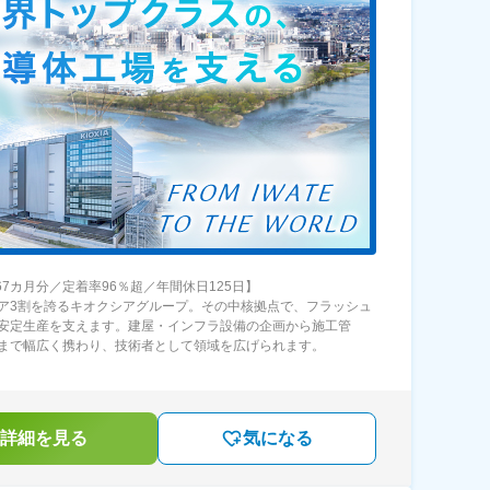
.67カ月分／定着率96％超／年間休日125日】
ア3割を誇るキオクシアグループ。その中核拠点で、フラッシュ
安定生産を支えます。建屋・インフラ設備の企画から施工管
まで幅広く携わり、技術者として領域を広げられます。
詳細を見る
気になる