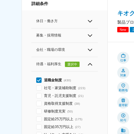
詳細条件
キオ
休日・働き方
製品プロ
New
募集・採用情報
会社・職場の環境
仕事
待遇・福利厚生
選択中
対象
退職金制度
(
430
)
社宅・家賃補助制度
(
223
)
勤務地
育児・託児支援制度
(
21
)
資格取得支援制度
(
38
)
最寄駅
研修制度充実
(
50
)
固定給25万円以上
(
175
)
給与
固定給35万円以上
(
27
)