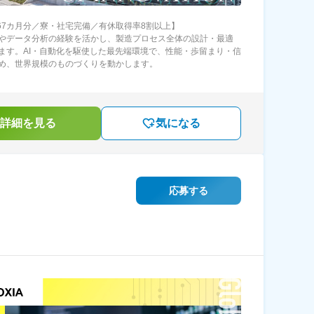
.67カ月分／寮・社宅完備／有休取得率8割以上】
やデータ分析の経験を活かし、製造プロセス全体の設計・最適
ます。AI・自動化を駆使した最先端環境で、性能・歩留まり・信
め、世界規模のものづくりを動かします。
詳細を見る
気になる
応募する