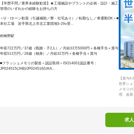
【学歴不問／業界未経験歓迎】★工場施設やプラントの企画・設計・施工
管理のいずれかの経験をお持ちの方
＜U・Iターン歓迎（引越補助／寮・社宅あり）／転勤なし／車通勤OK＞■
本社工場 岩手県北上市北工業団地5-29※受...
村崎野駅
年収722万円／37歳（既婚・子2人）／月給33万5000円＋各種手当＋賞与
年収513万円／28歳（独身）／月給32万円＋各種手当＋賞与
■フラッシュメモリの製造＜認証取得＞ISO14001認証番号：
JP024515(JAB)/JP024516(UKA...
【賞与4
世界シェ
メモリの
理、改善
求人