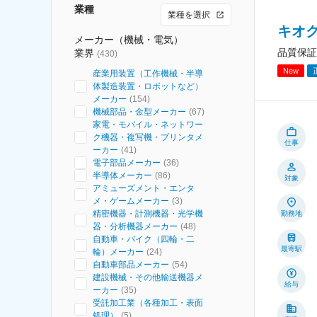
業種
業種を選択
キオ
メーカー（機械・電気）
品質保証
業界
(
430
)
New
産業用装置（工作機械・半導
体製造装置・ロボットなど）
メーカー
(
154
)
機械部品・金型メーカー
(
67
)
家電・モバイル・ネットワー
ク機器・複写機・プリンタメ
仕事
ーカー
(
41
)
電子部品メーカー
(
36
)
半導体メーカー
(
86
)
対象
アミューズメント・エンタ
メ・ゲームメーカー
(
3
)
精密機器・計測機器・光学機
勤務地
器・分析機器メーカー
(
48
)
自動車・バイク（四輪・二
最寄駅
輪）メーカー
(
24
)
自動車部品メーカー
(
54
)
建設機械・その他輸送機器メ
給与
ーカー
(
35
)
受託加工業（各種加工・表面
処理）
(
5
)