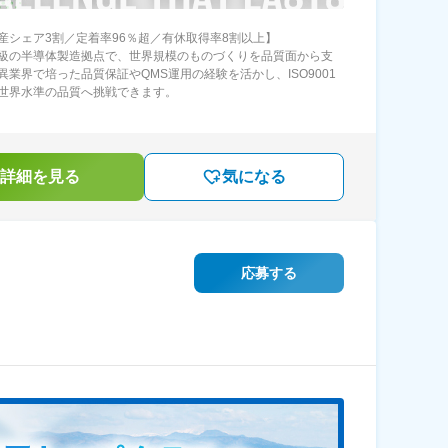
産シェア3割／定着率96％超／有休取得率8割以上】
級の半導体製造拠点で、世界規模のものづくりを品質面から支
異業界で培った品質保証やQMS運用の経験を活かし、ISO9001
世界水準の品質へ挑戦できます。
詳細を見る
気になる
応募する