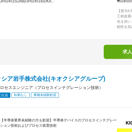
JP024515(JAB)/JP024516(UKA...
【賞与4
工程改善
化を担い
頼性を高
求人
クシア岩手株式会社(キオクシアグループ)
ロセスエンジニア（プロセスインテグレーション技術）
転勤なし
業種未経験歓迎
正社員
【半導体業界未経験の方も歓迎】半導体デバイスのプロセスインテグレー
ション技術およびプロセス装置技術