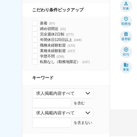
対象
こだわり条件ピックアップ
新着
(
57
)
勤務地
締め切間近
(
21
)
完全週休2日制
(
277
)
最寄駅
年間休日120日以上
(
348
)
職種未経験歓迎
(
123
)
業種未経験歓迎
(
157
)
給与
学歴不問
(
156
)
転勤なし（勤務地限定）
(
137
)
事業
キーワード
求人掲載内容すべて
を含む
求人掲載内容すべて
を含まない