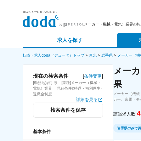
メーカー（機械・電気）業界の転
求人を探す
詳細条件から探す
エージェ
転職・求人doda（デューダ）トップ
東北
岩手県
メーカー（機
メーカ
新着求人から探す
スカウト
[
]
現在の検索条件
条件変更
果
[勤務地]岩手県 [業種]メーカー（機械・
求人特集から探す
パートナ
電気）業界 [詳細条件](待遇・福利厚生)
メーカー（機械
退職金制度
詳細を見る
カー、家電・モ
検索条件を保存
4
該当求人数
岩手県のみで
基本条件