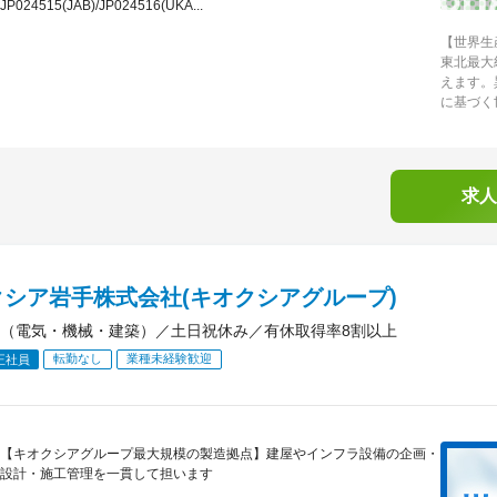
JP024515(JAB)/JP024516(UKA...
【世界生
東北最大
えます。
に基づく
求人
クシア岩手株式会社(キオクシアグループ)
（電気・機械・建築）／土日祝休み／有休取得率8割以上
転勤なし
業種未経験歓迎
正社員
【キオクシアグループ最大規模の製造拠点】建屋やインフラ設備の企画・
設計・施工管理を一貫して担います