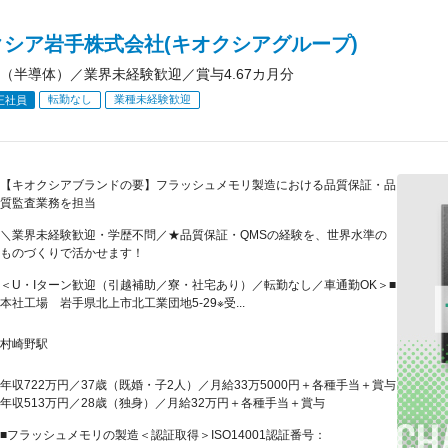
クシア岩手株式会社(キオクシアグループ)
（半導体）／業界未経験歓迎／賞与4.67カ月分
転勤なし
業種未経験歓迎
正社員
【キオクシアブランドの要】フラッシュメモリ製造における品質保証・品
質監査業務を担当
＼業界未経験歓迎・学歴不問／★品質保証・QMSの経験を、世界水準の
ものづくりで活かせます！
＜U・Iターン歓迎（引越補助／寮・社宅あり）／転勤なし／車通勤OK＞■
本社工場 岩手県北上市北工業団地5-29※受...
村崎野駅
年収722万円／37歳（既婚・子2人）／月給33万5000円＋各種手当＋賞与
年収513万円／28歳（独身）／月給32万円＋各種手当＋賞与
■フラッシュメモリの製造＜認証取得＞ISO14001認証番号：